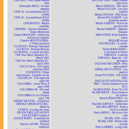
Chris REA - God's great banana
BOUNCE TRIO - Small streams
skin
big rivers
Christophe MALI - Je vous
Mavis STAPLES - The voice
emmène
Michel FUGAIN - Les lilas
CINÉ 16 - Les meilleures B.O.F.
(inédit)
(1998)
Michel JONASZ - Pôle Ouest
CINÉ 16 - Les meilleures B.O.F.
Michel POLNAREFF - Les
(1999)
premières années
CINEMATICS - Maybe
Michel SARDOU - Être et ne
someday
pas avoir été
CINEMIX - Antoine Duhamel /
Michel SARDOU - Maudits
Ennio Morricone
Français
Claude FRANÇOIS - Collection
MISS WHITE & the drunken
Artistes de Légende
piano
Claudio MONTEVERDI -
MOZART est gai
L'Orfeo (extraits)
NAUFRAGÉS - À contre-
CLUB CCF - Prestige Classique
courant
CLUB CCF - Prestige Rossini
Nilda FERNANDEZ -
CLUB DIAL - Le plein de tubes
L'invitation à Venise
CMJ New Music Monthly 91 -
NIRVANA - Lithium
March 2001
NIRVANA - Rape me + All
CMJ New Music Monthly 92 -
apologies
April 2001
OCEANIA RECORDS - Why
COCA-COLA - Let's party
take a plane?
selection 2004
OPÉRA MULTI STEEL - Les
COCHONOU 25ème
martyrs
anniversaire - 3 grands succès
Oxmo PUCCINO - OX-clusif
COLDPLAY - Left right left
2001
right left
PASCALITO NEOSTALGIA
COLUMBIA - Artist News 4
TRIO - Citizen chanteur live in
mars 1998
NYC
COLUMBIA 96 - The road
Pat BENATAR - From 79 to 93
ahead
Pat METHENY - Zero tolerance
COLUMBIA Et toi t'écoutes
for silence
quoi ? 96
Patrick SÉBASTIEN - Le
CRÉDIT MUTUEL - Collection
samedi soir
CRÉOLE CHOIR OF CUBA -
Paul McCARTNEY - Collection
Tande-la
Paul McCARTNEY - From a
CYRIUS - Le sang des roses
lover to a friend
DÉCOUVREZ-LES AVANT
Paula ABDUL - My love is for
LES AUTRES volume 4
real
DANCE PARTY - le meilleur de
PEARL JAM - Gone
la Dance
PEARL JAM - World wide
Daniel LAVOIE - Docteur
suicide
tendresse
Peter GABRIEL - Long walk