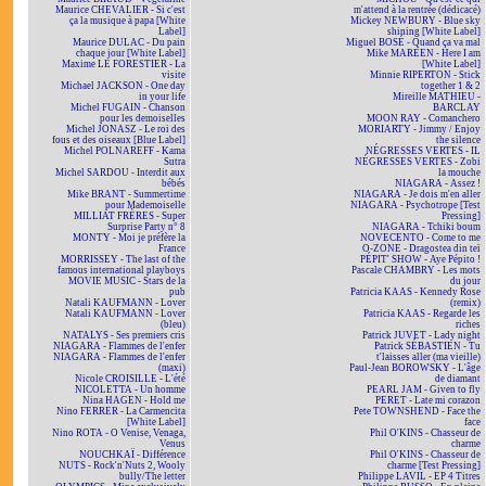
Maurice CHEVALIER - Si c'est
m'attend à la rentrée (dédicacé)
ça la musique à papa [White
Mickey NEWBURY - Blue sky
Label]
shining [White Label]
Maurice DULAC - Du pain
Miguel BOSÉ - Quand ça va mal
chaque jour [White Label]
Mike MAREEN - Here I am
Maxime LE FORESTIER - La
[White Label]
visite
Minnie RIPERTON - Stick
Michael JACKSON - One day
together 1 & 2
in your life
Mireille MATHIEU -
Michel FUGAIN - Chanson
BARCLAY
pour les demoiselles
MOON RAY - Comanchero
Michel JONASZ - Le roi des
MORIARTY - Jimmy / Enjoy
fous et des oiseaux [Blue Label]
the silence
Michel POLNAREFF - Kama
NÉGRESSES VERTES - IL
Sutra
NÉGRESSES VERTES - Zobi
Michel SARDOU - Interdit aux
la mouche
bébés
NIAGARA - Assez !
Mike BRANT - Summertime
NIAGARA - Je dois m'en aller
pour Mademoiselle
NIAGARA - Psychotrope [Test
MILLIAT FRÈRES - Super
Pressing]
Surprise Party n° 8
NIAGARA - Tchiki boum
MONTY - Moi je préfère la
NOVECENTO - Come to me
France
O-ZONE - Dragostea din teï
MORRISSEY - The last of the
PÉPIT' SHOW - Aye Pépito !
famous international playboys
Pascale CHAMBRY - Les mots
MOVIE MUSIC - Stars de la
du jour
pub
Patricia KAAS - Kennedy Rose
Natali KAUFMANN - Lover
(remix)
Natali KAUFMANN - Lover
Patricia KAAS - Regarde les
(bleu)
riches
NATALYS - Ses premiers cris
Patrick JUVET - Lady night
NIAGARA - Flammes de l'enfer
Patrick SÉBASTIEN - Tu
NIAGARA - Flammes de l'enfer
t'laisses aller (ma vieille)
(maxi)
Paul-Jean BOROWSKY - L'âge
Nicole CROISILLE - L'été
de diamant
NICOLETTA - Un homme
PEARL JAM - Given to fly
Nina HAGEN - Hold me
PERET - Late mi corazon
Nino FERRER - La Carmencita
Pete TOWNSHEND - Face the
[White Label]
face
Nino ROTA - O Venise, Venaga,
Phil O'KINS - Chasseur de
Venus
charme
NOUCHKAÏ - Différence
Phil O'KINS - Chasseur de
NUTS - Rock'n'Nuts 2, Wooly
charme [Test Pressing]
bully/The letter
Philippe LAVIL - EP 4 Titres