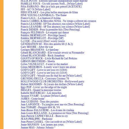
FÉLIX POTIN - Édition spéciale inauguration super-marché
FAMILLE FOUX - Un très joyeux Noël... [White Label]
Félix FAIRANO - Moi je n'suis pas pressé [ACÉTATE]
FFF - AC² N [White Label]
FIDO STEAKY - Les plus belles musiques de films
FINE YOUNG CANNIBALS - The flame
France GALL - La chanson d'Azima
Francis CABREL & Mercedes SOSA - Yo vengo a ofrecer mi corazon
Francis LEANDRI - EP Ton absence, ton silence [White Label]
Francis LEANDRI - SP Ton absence, ton silence [White Label]
Franck DIDIER - Pour la première fois [Test Pressing]
François FELDMAN - Le serpent qui danse
Frédéric BERTHELOT - Privilège [maxi]
Frédéric BERTHELOT - Privilège [SP]
G-I JOE - (I'm sorry) Don't worry tonite
GÉNÉRATION 60 - Hits des années 60 (1 & 2)
Gary MOORE - After the war
Georges BRASSENS - Le fantôme
Gérard BLANCHARD - Elle voulait revoir sa Normandie
Gérard BLANCHARD - Rock Amadour
GIANTS OF ROCK - Little Richard & Carl Perkins
GIBSON BROTHERS - Sheela
Gilles VIGNEAULT - I went to the market
Glenn MEDEIROS - Lonely won't leave me alone
GOD'S GIFT - Love to see you cry (1304)
GOD'S GIFT - Love to see you cry (1314)
GOD'S GIFT - Would you do that for me [White Label]
GRUNDIG/DECCA - Concours Cosmos 70
HOLLYWOOD CLUB ORCHESTRA - Hollywood party
Hubert MANDRIN - Si j'avais des dollars [White Label]
Iggy POP - Livin' on the edge of the night
IMAGES - Quand la musique tourne
Isabelle MAYEREAU - Les mouches
Jacques YVART - Le phare [White Label]
JAMES - Come home
Jean GUIDONI - Tous des putains
Jean LAPOINTE - Tu jongles avec ma vie [Test Pressing]
Jean TOPART - Peugeot 604 SL V6
Jean-Bruno FALGUIÈRE - Les écrans de cinéma
Jean-Louis ROLLAND - La jeunesse est finie [Test Pressing]
Jean-Patrick CAPDEVIELLE - Born to cry
JEAN-PHILIPPE - Pardonne
Jean-Pierre CASSEL - On s'accorde et on [White Label]
Jeane MANSON - Les larmes aux yeux
Jeanne MAS - Johnny Johnny ²