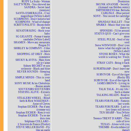
RUDY La Scala - Woman
Dominion
SALT'N'PEPA - You showed me
SKUNK ANANSIE - Secretly
SANDRA - Secret land
(Armand van Helden remix)
(remixes)
SMITHEREENS feat. Belinda
SANTA ESMERALDA - C'est
CARLISLE - Blue period
magnifique [White Label]
SONY - Test record for cartridge
SCORPIONS - Don't believe her
file
SCORPIONS - Wind of change
SPANDAU BALLET - True
SCRITTI POLITTI - Boom there
SPARKS - Music that you can
she was
dance to
SENATOR KING - Rock your
SPINNERS - I'll be around
baby
STATUS QUO - Can't give you
SG GIGANTE - Fumar é matar
more
saudades [White Label]
STEEL PULSE - Soul of my
SHAMEN - Move any mountain
soul
Progen 91
Steve WINWOOD - Don't you
SHIRLEY & COMPANY - I like
know what the night can do
to dance
[White Label]
SHOPPING AT ORLY - Hors
STONE ROSES - What the
commerce
world is waiting for / Fools
SHUKY & AVIVA - Mais bien
gold
sûr je t'aime
STRAY CATS - Bring it back
Sidney BECHET et son
again
orchestre - Black and blue
SUPERTRAMP - Don't leave me
SILVER SOUNDS - Sleeping
now
slow
SURVIVOR - Eye of the tiger
SIMPLE MINDS - This is your
(Rocky III)
land
SURVIVOR - Eye of the tiger &
SONY MUSIC & les Chérubins
JAMES BROWN - Living in
- Bonne année
America
SOUVENIRS SOUVENIRS
TALK TALK - It's my life /
STAYING ALIVE - Extraits
Such a shame
b.o.f.
TALKING HEADS - Road to
STEALERS WHEEL - Blind
nowhere
faith & Rick WAKEMAN -
TEARS FOR FEARS - Famous
Anne of Cleves
last words
Stephan EICHER - Pas d'ami
TEARS FOR FEARS - Laid so
(comme toi)
low (tears roll down)
Stephan EICHER - Rien à voir
TEN SHARP - You [White
Stephan EICHER - Tu ne me
Label]
dois rien
Terence TRENT D'ARBY - This
Stéphane COLLARO -
side of love
L'histoire de France (Flodor)
TEXAS - Alone with you
STEVE MILLER BAND - Fly
THEMBI - Kwela mfana (cé
like an eagle
dansé)