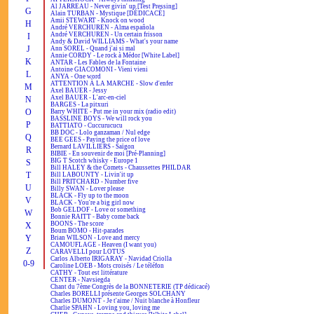
Al JARREAU - Never givin' up [Test Pressing]
G
Alain TURBAN - Mystique [DÉDICACÉ]
Amii STEWART - Knock on wood
H
André VERCHUREN - Alma española
André VERCHUREN - Un certain frisson
I
Andy & David WILLIAMS - What's your name
J
Ann SOREL - Quand j'ai si mal
Annie CORDY - Le rock à Médor [White Label]
K
ANTAR - Les Fables de la Fontaine
Antoine GIACOMONI - Vieni vieni
L
ANYA - One word
ATTENTION À LA MARCHE - Slow d'enfer
M
Axel BAUER - Jessy
Axel BAUER - L'arc-en-ciel
N
BARGES - La pitxuri
O
Barry WHITE - Put me in your mix (radio edit)
BASSLINE BOYS - We will rock you
P
BATTIATO - Cuccurucucu
BB DOC - Lolo ganzaman / Nul edge
Q
BEE GEES - Paying the price of love
Bernard LAVILLIERS - Saïgon
R
BIBIE - En souvenir de moi [Pré-Planning]
BIG T Scotch whisky - Europe 1
S
Bill HALEY & the Comets - Chaussettes PHILDAR
T
Bill LABOUNTY - Livin'it up
Bill PRITCHARD - Number five
U
Billy SWAN - Lover please
BLACK - Fly up to the moon
V
BLACK - You're a big girl now
Bob GELDOF - Love or something
W
Bonnie RAITT - Baby come back
BOONS - The score
X
Boum BOMO - Hit-parades
Y
Brian WILSON - Love and mercy
CAMOUFLAGE - Heaven (I want you)
Z
CARAVELLI pour LOTUS
Carlos Alberto IRIGARAY - Navidad Criolla
0-9
Caroline LOEB - Mots croisés / Le téléfon
CATHY - Tout est littérature
CENTER - Navsiegda
Chant du 7ème Congrès de la BONNETERIE (TP dédicacé)
Charles BORELLI présente Georges SOLCHANY
Charles DUMONT - Je t'aime / Nuit blanche à Honfleur
Charlie SPAHN - Loving you, loving me