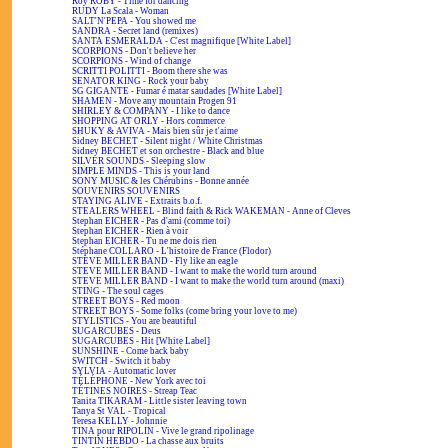
Roy ROBY - Time for dancing
RUDY La Scala - Woman
SALT'N'PEPA - You showed me
SANDRA - Secret land (remixes)
SANTA ESMERALDA - C'est magnifique [White Label]
SCORPIONS - Don't believe her
SCORPIONS - Wind of change
SCRITTI POLITTI - Boom there she was
SENATOR KING - Rock your baby
SG GIGANTE - Fumar é matar saudades [White Label]
SHAMEN - Move any mountain Progen 91
SHIRLEY & COMPANY - I like to dance
SHOPPING AT ORLY - Hors commerce
SHUKY & AVIVA - Mais bien sûr je t'aime
Sidney BECHET - Silent night / White Christmas
Sidney BECHET et son orchestre - Black and blue
SILVER SOUNDS - Sleeping slow
SIMPLE MINDS - This is your land
SONY MUSIC & les Chérubins - Bonne année
SOUVENIRS SOUVENIRS
STAYING ALIVE - Extraits b.o.f.
STEALERS WHEEL - Blind faith & Rick WAKEMAN - Anne of Cleves
Stephan EICHER - Pas d'ami (comme toi)
Stephan EICHER - Rien à voir
Stephan EICHER - Tu ne me dois rien
Stéphane COLLARO - L'histoire de France (Flodor)
STEVE MILLER BAND - Fly like an eagle
STEVE MILLER BAND - I want to make the world turn around
STEVE MILLER BAND - I want to make the world turn around (maxi)
STING - The soul cages
STREET BOYS - Red moon
STREET BOYS - Some folks (come bring your love to me)
STYLISTICS - You are beautiful
SUGARCUBES - Deus
SUGARCUBES - Hit [White Label]
SUNSHINE - Come back baby
SWITCH - Switch it baby
SYLVIA - Automatic lover
TÉLÉPHONE - New York avec toi
TÉTINES NOIRES - Streap Teac
Tanita TIKARAM - Little sister leaving town
Tanya St VAL - Tropical
Teresa KELLY - Johnnie
TINA pour RIPOLIN - Vive le grand ripolinage
TINTIN HEBDO - La chasse aux bruits