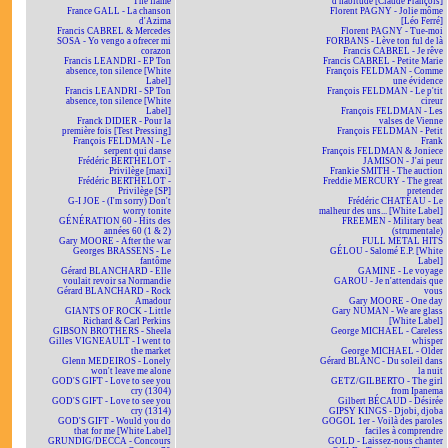
The flame
d'habitude [Claude François]
France GALL - La chanson
Florent PAGNY - Jolie môme
d'Azima
[Léo Ferré]
Francis CABREL & Mercedes
Florent PAGNY - Tue-moi
SOSA - Yo vengo a ofrecer mi
FORBANS - Lève ton ful de là
corazon
Francis CABREL - Je rêve
Francis LEANDRI - EP Ton
Francis CABREL - Petite Marie
absence, ton silence [White
François FELDMAN - Comme
Label]
une évidence
Francis LEANDRI - SP Ton
François FELDMAN - Le p'tit
absence, ton silence [White
cireur
Label]
François FELDMAN - Les
Franck DIDIER - Pour la
valses de Vienne
première fois [Test Pressing]
François FELDMAN - Petit
François FELDMAN - Le
Frank
serpent qui danse
François FELDMAN & Joniece
Frédéric BERTHELOT -
JAMISON - J'ai peur
Privilège [maxi]
Frankie SMITH - The auction
Frédéric BERTHELOT -
Freddie MERCURY - The great
Privilège [SP]
pretender
G-I JOE - (I'm sorry) Don't
Frédéric CHATEAU - Le
worry tonite
malheur des uns... [White Label]
GÉNÉRATION 60 - Hits des
FREEMEN - Military beat
années 60 (1 & 2)
(strumentale)
Gary MOORE - After the war
FULL METAL HITS
Georges BRASSENS - Le
GÉLOU - Salomé E.P. [White
fantôme
Label]
Gérard BLANCHARD - Elle
GAMINE - Le voyage
voulait revoir sa Normandie
GAROU - Je n'attendais que
Gérard BLANCHARD - Rock
vous
Amadour
Gary MOORE - One day
GIANTS OF ROCK - Little
Gary NUMAN - We are glass
Richard & Carl Perkins
[White Label]
GIBSON BROTHERS - Sheela
George MICHAEL - Careless
Gilles VIGNEAULT - I went to
whisper
the market
George MICHAEL - Older
Glenn MEDEIROS - Lonely
Gérard BLANC - Du soleil dans
won't leave me alone
la nuit
GOD'S GIFT - Love to see you
GETZ/GILBERTO - The girl
cry (1304)
from Ipanema
GOD'S GIFT - Love to see you
Gilbert BÉCAUD - Désirée
cry (1314)
GIPSY KINGS - Djobi, djoba
GOD'S GIFT - Would you do
GOGOL 1er - Voilà des paroles
that for me [White Label]
faciles à comprendre
GRUNDIG/DECCA - Concours
GOLD - Laissez-nous chanter