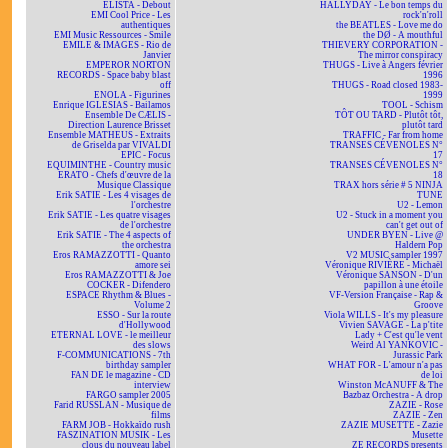
ELISTA - Debout
HALLYDAY - Le bon temps du
EMI Cool Price - Les
rock'n'roll
authentiques
the BEATLES - Love me do
EMI Music Ressources - Smile
the DØ - A mouthful
EMILE & IMAGES - Rio de
THIEVERY CORPORATION -
Janvier
The mirror conspiracy
EMPEROR NORTON
THUGS - Live à Angers février
RECORDS - Space baby blast
1996
off
THUGS - Road closed 1983-
ENOLA - Figurines
1999
Enrique IGLESIAS - Bailamos
TOOL - Schism
Ensemble De CÆLIS -
TÔT OU TARD - Plutôt tôt,
Direction Laurence Brisset
plutôt tard
Ensemble MATHEUS - Extraits
TRAFFIC - Far from home
de Griselda par VIVALDI
TRANSES CÉVENOLES N°
EPIC - Focus
17
EQUIMINTHE - Country music
TRANSES CÉVENOLES N°
ERATO - Chefs d'œuvre de la
18
Musique Classique
TRAX hors série # 5 NINJA
Erik SATIE - Les 4 visages de
TUNE
l'orchestre
U2 - Lemon
Erik SATIE - Les quatre visages
U2 - Stuck in a moment you
de l'orchestre
can't get out of
Erik SATIE - The 4 aspects of
UNDER BYEN - Live @
the orchestra
Haldern Pop
Eros RAMAZZOTTI - Quanto
V2 MUSIC sampler 1997
amore sei
Véronique RIVIÈRE - Michaël
Eros RAMAZZOTTI & Joe
Véronique SANSON - D'un
COCKER - Difendero
papillon à une étoile
ESPACE Rhythm & Blues -
VF-Version Française - Rap &
Volume 2
Groove
ESSO - Sur la route
Viola WILLS - It's my pleasure
d'Hollywood
Vivien SAVAGE - La p'tite
ETERNAL LOVE - le meilleur
Lady + C'est qu'le vent
des slows
Weird Al YANKOVIC -
F-COMMUNICATIONS - 7th
Jurassic Park
birthday sampler
WHAT FOR - L'amour n'a pas
FAN DE le magazine - CD
de loi
interview
Winston McANUFF & The
FARGO sampler 2005
Bazbaz Orchestra - A drop
Farid RUSSLAN - Musique de
ZAZIE - Rose
films
ZAZIE - Zen
FARM JOB - Hokkaïdo rush
ZAZIE MUSETTE - Zazie
FASZINATION MUSIK - Les
Musette
clous du nouveau label
ZE RECORDS presents