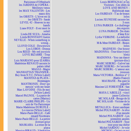
Parisienne d'Offenbach
Louis BERTIGNAC et les
les JARDINS de l'OPÉRA -
Visiteurs - Ces idées-là
Meilleurs vœux
LOVE AND MONEY -
les MAX VALENTIN - Les
Halleluiah man
maux dits
Luc FAIRDAN - T'as de beaux
les OBJETS - L'hiver est là
lolos
les OBJETS - Sarah
Lucien JEUNESSE raconte les
LEVEL 42 - Heaven in my
3 ours
hands
LUNA PARKER - Le challenge
Liane FOLY - Il est mort le
des espoirs
soleil
LUNA PARKER - Tes états
Linda DE SUZA - Amalia
d'âme Eric
Linda RONSTADT/Aaron
Lydia VERKINE - La mélodie
NEVILLE - When something is
des enfants
wrong...
M & Mme FAIRDAN - Beaux
LLOYD COLE - Downtown
lolos
Los LOBOS - Donna
MADNESS - Our house
Lou REED - My red joystick
MADONNA - True blue (vinyl
LOVE BIZARRE - Trop
bleu)
d'amour
MADONNA - You can dance
Luis MARIANO pour IZARRA
(picture-disc)
Madeleine RENAUD raconte le
MARC SEBERG - Galver'ran
palais idéal
MARC SEBERG - Je t'accorde
MAGGI - Magie
MARC SEBERG - L'amour aux
MANHATTAN TRANSFER -
trousses
Boy from N.Y.C. [White Label]
Maria VICTORIA - Boléros n° 2
MANITAS de PLATA -
(Radio France)
Hommages
MAURANE - Pas gaie la
MANTRONIX - Don't go
pagaille
messin' with my heart
Maxime LE FORESTIER - San
Marc LAVOINE - Fils de moi
Francisco
[White Label]
MAYA L'ABEILLE - vinyl
Marcel PAGNOL - La partie de
jaune Collector
cartes (Marius)
MC SOLAAR - Bouge de là
MARIE-CLAIRE/PHILIPS - Un
MC SOLAAR - Victime de la
soir de Vie Parisienne
mode
Marie-Madeleine DURUFLÉ -
METALLICA - Enter sandman
Le coucou [White Label]
Michel POLNAREFF - Je rêve
Marie-Paule BELLE - Café
d'un monde
renard/Nosferatu
Michel POLNAREFF - Les
Marie-Paule BELLE - La petite
premières années
écriture grise
Michel POLNAREFF - Tout
MASKARA - La reine de la
tout pour ma chérie
playa
Michel SARDOU - Je vole
Maurice BIRAUD - Végétaline
MICHOU - Qu'est-ce qui