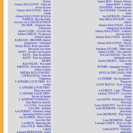
fiction
Jeanne MAS - Johnny Johnny
Johnny HALLYDAY - Dans un
Jeanne MAS - L'enfant
an ou un jour
JENNIFER - Amour express
Johnny HALLYDAY - Que je
Joe COCKER - Unchain my
t'aime
heart
Johnny HALLYDAY & Sylvie
Joe SATRIANI - I believe
VARTAN - Bye bye baby
John MELLENCAMP - Last
Joye du vin à CHÂTEAUNEUF
chance
DU PAPE - Chansons des
Johnny HALLYDAY - Ça ne
échansons
change pas un homme
Julien CLERC - Ce n'est rien
Johnny HALLYDAY - Cadillac
Juliette GRÉCO - Ta jalousie
(picture-disc)
[White Label]
Johnny HALLYDAY - Derrière
KARAJAN - BRAHMS, danses
l'amour
hongroises + catalogue
Johnny HALLYDAY - Succès
Kenny BALL & his jazz band -
1961-1973
Hawaiian war chant
Jonathan STUART - Wako man
KENT - On fait c'qu'on peut
Julien CLERC - This melody
KENT - Tous les mômes
KAJAGOOGOO - Too shy
KENT - Tous les mômes
(midnight mix)
REMIX
Karen CHERYL - Sing to me
Kim WILDE - You came
mama
KIRSTEN - Over the rainbow
KNORR - campagne Europe 1
[White Label]
hiver 78-79
KRÉMA HOLLYWOOD -
KOOL & THE GANG 1990
J.STRAUSS fils, Valse de
hitmix
l'empereur
LA FEMME - Sur la planche /
L'AFFAIRE LOUIS TRIO - Il y
Françoise
a ceux
LADY ROUGE - Eyes of mars
L'AFFAIRE LOUIS TRIO -
[DIOR]
Nous on a tout
LAURENT - Lady / Pharaon
L'AFFAIRE LOUIS TRIO -
Laurent VOULZY - Le soleil
Succès de larmes
donne
L'AFFRONT NATIONAL -
Lee LEWIS - French kiss [Test
Jean-Marie tu charries
Pressing]
LA LUNA - Les cactus
Lenny KRAVITZ - Let love rule
LAZARE - Infidèle
Leon REDBONE - Gotta shake
Lee DORSEY - Shortnin' bread
that thing
[monoface White Label]
Leon REDBONE - Play Gipsy
Lee ELDRED - How's your
play
love life 1&2
Leon REDBONE - Sugar
Lee REED - Ram ram jam
Leonard COHEN - First we take
Lena GOLD - Radio [Blue
Manhattan
Label]
Linda SCOTT - Starlight,
Leonard BERNSTEIN - Gaîté
starbright