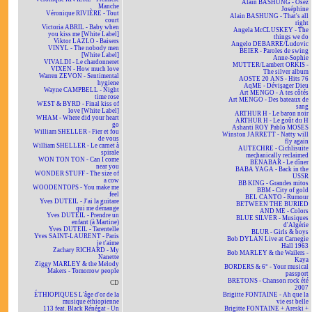
Alain BASHUNG - Osez
Manche
Joséphine
Véronique RIVIÈRE - Tout
Alain BASHUNG - That's all
court
right
Victoria ABRIL - Baby when
Angela McCLUSKEY - The
you kiss me [White Label]
things we do
Viktor LAZLO - Baisers
Angelo DEBARRE/Ludovic
VINYL - The nobody men
BEIER - Paroles de swing
[White Label]
Anne-Sophie
VIVALDI - Le chardonneret
MUTTER/Lambert ORKIS -
VIXEN - How much love
The silver album
Warren ZEVON - Sentimental
AOSTE 20 ANS - Hits 76
hygiene
AqME - Dévisager Dieu
Wayne CAMPBELL - Night
Art MENGO - À tes côtés
time rose
Art MENGO - Des bateaux de
WEST & BYRD - Final kiss of
sang
love [White Label]
ARTHUR H - Le baron noir
WHAM - Where did your heart
ARTHUR H - Le goût du H
go
Ashanti ROY Pablo MOSES
William SHELLER - Fier et fou
Winston JARRETT - Natty will
de vous
fly again
William SHELLER - Le carnet à
AUTECHRE - Cichlisuite
spirale
mechanically reclaimed
WON TON TON - Can I come
BÉNABAR - Le dîner
near you
BABA YAGA - Back in the
WONDER STUFF - The size of
USSR
a cow
BB KING - Grandes mitos
WOODENTOPS - You make me
BBM - City of gold
feel
BEL CANTO - Rumour
Yves DUTEIL - J'ai la guitare
BETWEEN THE BURIED
qui me démange
AND ME - Colors
Yves DUTEIL - Prendre un
BLUE SILVER - Musiques
enfant (à Martine)
d'Algérie
Yves DUTEIL - Tarentelle
BLUR - Girls & boys
Yves SAINT-LAURENT - Paris
Bob DYLAN Live at Carnegie
je t'aime
Hall 1963
Zachary RICHARD - My
Bob MARLEY & the Wailers -
Nanette
Kaya
Ziggy MARLEY & the Melody
BORDERS & 6° - Your musical
Makers - Tomorrow people
passport
BRETONS - Chanson rock été
CD
2007
ÉTHIOPIQUES L'âge d'or de la
Brigitte FONTAINE - Ah que la
musique éthiopienne
vie est belle
113 feat. Black Rénégat - Un
Brigitte FONTAINE + Areski +