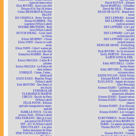
(special dance mix)
David KOVEN - Afrique
Dick RIVERS - Ainsi soit-elle
David MARTIAL - Célimène
Disque d'Or Top 50 biface
David Mc NEIL - Tiramisu
Glenn MEDEIROS & Florent
DEAD OR ALIVE - Brand new
PAGNY
lover
DO VISSINGA - Porto Vecchio
DEF LEPPARD - Animal
Donna SUMMER - The
DEF LEPPARD - Animal
wanderer [White Label]
(spécial promo)
DOOBIE BROTHERS - Real
DEF LEPPARD - Let's get
love [White Label]
rocked
DUTCH DIESEL - Goin' back
DEF LEPPARD - Let's get
to China
rocked (poster)
Elliott MURPHY - Closer
DEF LEPPARD - Let's get
Elton JOHN - Easier to walk
rocked (teaser)
away
DEPECHE MODE - Everything
Elton JOHN - I don't wanna go
counts (live)
on with you like that
Dick RIVERS - Je t'ai reconnue
Emmylou HARRIS - Rose of
Dolly PARTON - Downtown
Cimarron
EARTH WIND & FIRE -
Enrico MACIAS - 2 ailes & 3
Saturday nite
plumes
Eddy MITCHELL - Lèche-
Enrico MACIAS - La France de
bottes blues
mon enfance
Eddy MITCHELL - Soixante
ENRIQUÉ - J'aime, J'aime...
soixante-deux
[dédicacé]
EDITH NYLON - Edith Nylon
ENZO ENZO - Blanche Neige
Edouard BAER - La bostella
[White Label]
ELEGANCE - Jamais de risque
Erik MONTRY - Des fleurs et
[Test Pressing]
des fusils
Etienne DAHO - Caribbean sea
ETHNIKOLOR
Etienne DAHO - Des
F.LEMARQUE/MARTIN
attractions désastre
CIRCUS - Succès de Paris
Etienne DAHO - Epaule tattoo
[White Label]
Etienne DAHO - Epaule tattoo
FÉLIX POTIN - Édition
(maxi)
spéciale inauguration super-
Etienne DAHO - Il ne dira pas
marché
[White Label]
FAMILLE FOUX - Un très
Etienne DAHO - Les voyages
joyeux Noël... [White Label]
immobiles
Félix FAIRANO - Moi je n'suis
EURYTHMICS - Sweet dreams
pas pressé [ACÉTATE]
(are made of this) REMIX 91
FFF - AC² N [White Label]
FARID - Un amour montagne
FIDO STEAKY - Les plus
Florent PAGNY - Ça fait des
belles musiques de films
nuits
FINE YOUNG CANNIBALS -
Florent PAGNY - Comme