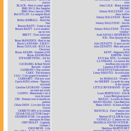
justice
cries
BLACK - Here it comes again
John CALE - Black acetate
BMG 99/11 Hot Sampler
PROMO
BMG News Janvier 1999
Johnny HALLYDAY - Les
Bob DYLAN - Le sampler Rock
duos inédits
and Folk
Johnny HALLYDAY - Rester
Bobby KIMBALL - Hold the
libre
line
Johnny HALLYDAY - Succès
Bonnie RAITT - Come to me
garantis
Bonnie RAITT - Love sneakin'
Johnny HALLYDAY - Un jour
up on you
viendra ²
BRETT - Trois nuits par
Jordi SAVALL/HESPERION
semaine
XXI - Don Quijote de la
Brian McFADDEN - Real to me
Mancha
Brock LANDARS - S.M.D.U.
Julie ZENATTI - À quoi ça sert
Bruno COULAIS - B.O.F. Les
Julie ZENATTI - Mon ami pour
Choristes
la vie
Bryan ADAMS - Summer of 69
KENT - Hagnesta Hill
Bryan ADAMS/Rod
KMFDM - Nihil
STEWART/STING - All for
KYO feat. SITA - Le chemin
love
LA STRADA - La saison des
CACHAREL & Real World
bouffons (en concert)
Records - Gifted
Laurence EQUILBEY -
CADBURY's Top cookies
ACCENTUS/Transcriptions
CAKE - The distance
Lenny KRAVITZ - In-store play
CALI - C'est quand le bonheur ?
sampler
CARHARTT - Old new soul
les MARACAS - Vivants !
Carole KING tribute - Tapestry
les SHERIFF - Le goût du sang
revisited
et des larmes
Caroline LEGRAND - Comme
LITTLE RIVER BAND - If I get
un train qui roule
lucky
CASINO - Maintenant c'est à
Louis BERTIGNAC - Elle &
vous de jouer
Louis/Bertignacoustic
CBS - Demain tout le monde en
MANAU - La tribu de Dana
parlera
MANO NEGRA - Casa Babylon
Céline DION - Live (for the one
Manu CHAO - Si berie m'était
I love)
contéee
CERRUTI 1881 et le cinéma
MANUELA - Faire l'amour une
CESAR COLLECTOR Canal+
dernière fois
CHAMOIS D'OR - Les grandes
Martine ST-CLAIR & Gino
musiques de films
VANNELLI - L'amour est loi
CHEVROLET - Legends
MASSILIA SOUND SYSTEM -
volume 2
Pas d'arrangement
CHOUBENE - Lila
Matthieu MARTOURET