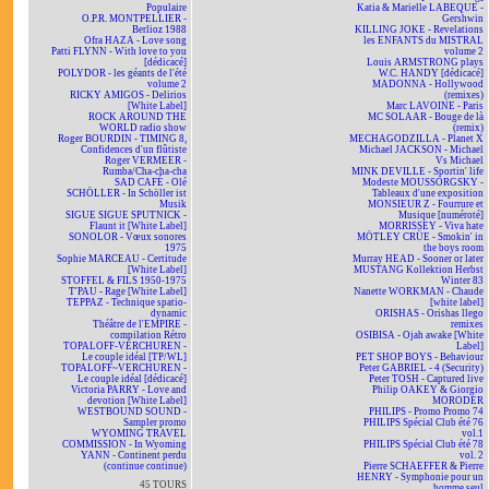
Populaire
Katia & Marielle LABEQUE -
O.P.R. MONTPELLIER -
Gershwin
Berlioz 1988
KILLING JOKE - Revelations
Ofra HAZA - Love song
les ENFANTS du MISTRAL
Patti FLYNN - With love to you
volume 2
[dédicacé]
Louis ARMSTRONG plays
POLYDOR - les géants de l'été
W.C. HANDY [dédicacé]
volume 2
MADONNA - Hollywood
RICKY AMIGOS - Delirios
(remixes)
[White Label]
Marc LAVOINE - Paris
ROCK AROUND THE
MC SOLAAR - Bouge de là
WORLD radio show
(remix)
Roger BOURDIN - TIMING 8,
MECHAGODZILLA - Planet X
Confidences d'un flûtiste
Michael JACKSON - Michael
Roger VERMEER -
Vs Michael
Rumba/Cha-cha-cha
MINK DEVILLE - Sportin' life
SAD CAFÉ - Olé
Modeste MOUSSORGSKY -
SCHÖLLER - In Schöller ist
Tableaux d'une exposition
Musik
MONSIEUR Z - Fourrure et
SIGUE SIGUE SPUTNICK -
Musique [numéroté]
Flaunt it [White Label]
MORRISSEY - Viva hate
SONOLOR - Vœux sonores
MÖTLEY CRÜE - Smokin' in
1975
the boys room
Sophie MARCEAU - Certitude
Murray HEAD - Sooner or later
[White Label]
MUSTANG Kollektion Herbst
STOFFEL & FILS 1950-1975
Winter 83
T'PAU - Rage [White Label]
Nanette WORKMAN - Chaude
TEPPAZ - Technique spatio-
[white label]
dynamic
ORISHAS - Orishas llego
Théâtre de l'EMPIRE -
remixes
compilation Rétro
OSIBISA - Ojah awake [White
TOPALOFF-VERCHUREN -
Label]
Le couple idéal [TP/WL]
PET SHOP BOYS - Behaviour
TOPALOFF~VERCHUREN -
Peter GABRIEL - 4 (Security)
Le couple idéal [dédicacé]
Peter TOSH - Captured live
Victoria PARRY - Love and
Philip OAKEY & Giorgio
devotion [White Label]
MORODER
WESTBOUND SOUND -
PHILIPS - Promo Promo 74
Sampler promo
PHILIPS Spécial Club été 76
WYOMING TRAVEL
vol.1
COMMISSION - In Wyoming
PHILIPS Spécial Club été 78
YANN - Continent perdu
vol. 2
(continue continue)
Pierre SCHAEFFER & Pierre
HENRY - Symphonie pour un
45 TOURS
homme seul