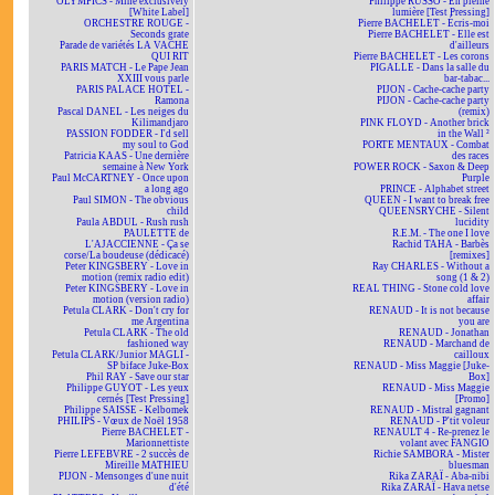
OLYMPICS - Mine exclusively
Philippe RUSSO - En pleine
[White Label]
lumière [Test Pressing]
ORCHESTRE ROUGE -
Pierre BACHELET - Écris-moi
Seconds grate
Pierre BACHELET - Elle est
Parade de variétés LA VACHE
d'ailleurs
QUI RIT
Pierre BACHELET - Les corons
PARIS MATCH - Le Pape Jean
PIGALLE - Dans la salle du
XXIII vous parle
bar-tabac...
PARIS PALACE HOTEL -
PIJON - Cache-cache party
Ramona
PIJON - Cache-cache party
Pascal DANEL - Les neiges du
(remix)
Kilimandjaro
PINK FLOYD - Another brick
PASSION FODDER - I'd sell
in the Wall ²
my soul to God
PORTE MENTAUX - Combat
Patricia KAAS - Une dernière
des races
semaine à New York
POWER ROCK - Saxon & Deep
Paul McCARTNEY - Once upon
Purple
a long ago
PRINCE - Alphabet street
Paul SIMON - The obvious
QUEEN - I want to break free
child
QUEENSRYCHE - Silent
Paula ABDUL - Rush rush
lucidity
PAULETTE de
R.E.M. - The one I love
L'AJACCIENNE - Ça se
Rachid TAHA - Barbès
corse/La boudeuse (dédicacé)
[remixes]
Peter KINGSBERY - Love in
Ray CHARLES - Without a
motion (remix radio edit)
song (1 & 2)
Peter KINGSBERY - Love in
REAL THING - Stone cold love
motion (version radio)
affair
Petula CLARK - Don't cry for
RENAUD - It is not because
me Argentina
you are
Petula CLARK - The old
RENAUD - Jonathan
fashioned way
RENAUD - Marchand de
Petula CLARK/Junior MAGLI -
cailloux
SP biface Juke-Box
RENAUD - Miss Maggie [Juke-
Phil RAY - Save our star
Box]
Philippe GUYOT - Les yeux
RENAUD - Miss Maggie
cernés [Test Pressing]
[Promo]
Philippe SAISSE - Kelbomek
RENAUD - Mistral gagnant
PHILIPS - Vœux de Noël 1958
RENAUD - P'tit voleur
Pierre BACHELET -
RENAULT 4 - Re-prenez le
Marionnettiste
volant avec FANGIO
Pierre LEFEBVRE - 2 succès de
Richie SAMBORA - Mister
Mireille MATHIEU
bluesman
PIJON - Mensonges d'une nuit
Rika ZARAÏ - Aba-nibi
d'été
Rika ZARAÏ - Hava netse