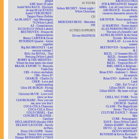
people
ARTISTES (1963)
45 TOURS
AMC feiert 20 jahre
4TH & BROADWAY Sampler
André MALRAUX - Discours
ABBA - Lay all your love on me
Sidney BECHET - Silent night /
de mai 68 [ACÉTATE]
AIR FRANCE - Escale-Party,
White Christmas
André VERCHUREN -
vacances dansantes autour du
Tangos/Pasos-Dobles
monde
CD
Art BLAKEY - Jazz Messengers
AIR INTER - Notre monde c'est
MERCEDES BENZ - Mercedes
70 [White Label]
la France
190
AZ - Compilations
Al MARTINO - Torero (maxi)
85150/85151 [White Labels]
ALAN PARSONS PROJECT -
AUTRES SUPPORTS
BEETHOVEN - Disque de
The turn of a friendly card
démonstration
ALPHA BLONDY & the Solar
Divine MADNESS
Benny CARTER & Oscar
System - Révolution
PETERSON Quartet - Alone
BARCLAY - Le son de la
together
rumeur
Big Bill BROONZY - Last
BEETHOVEN - Symphonies 1
session volume 1
& 2
Billy Joe ROYAL - Test
BIZZL - 12 Sommer Hits 82
Pressing [White Label]
BIZZL - Sommer Hits 83
BOBBY & THE MIDNITES -
BIZZL - Sommer Hits 84
Where the beat meets the street
BIZZL - Tropical Hits 87
BRASIL EXPORT 73 - Brussels
BMG ARIOLA Belgium -
Trade Fair
Bonjour la France
CBS - 4 slows enchaînés
Brian ENO - Ambient 1 - Music
CBS - Slows 87
for airports
CHARLIE - Charlie (5)
Brian ENO - Ambient 4 - On
CHER - Love and
Land
understanding
CBS - Été 73 vol.1
Chris DE BURGH - Flying
Céline DION - I'm alive
colours
Céline DION - My heart will go
Christine McVIE - Love will
on
show us how
CHILL FAC-TORR - Twist
Cliff RICHARD - Now you see
(round'n'round)
me, now you don't
CHURCH - Starfish
COCA-COLA Chansons
CLASH - The Magnificent
COCA-COLA Disco
Seven / The Call Up
COLD CHISEL - East
CULTURE DANCE 7 - House
CONCRETE BLONDE -
Mix
Caroline
CURE - Pornography
DÉCLARATION (fiscale) 1964
DAVE - Dave [White Label]
DELHAY/LECOUDE - Succès
Debbie HARRY - Rockbird
de Paris
DEVO - Q: Are we not men?
Dizzy GILLESPIE - Sonny
DEXYS MIDNIGHT
Rollins / Sonny Stitt sessions
RUNNERS & Kevin Rowland -
Django REINHARDT n°73610
Too-Rye-Ay