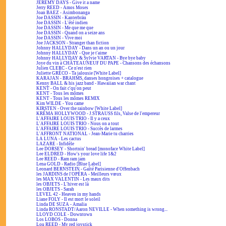
JEREMY DAYS - Give it a name
Jerry REED - Amos Moses
Joan BAEZ - Asimbonanga
Joe DASSIN - Kanterbräu
Joe DASSIN - L'été indien
Joe DASSIN - Me que me que
Joe DASSIN - Quand on a seize ans
Joe DASSIN - Vive moi
Joe JACKSON - Stranger than fiction
Johnny HALLYDAY - Dans un an ou un jour
Johnny HALLYDAY - Que je t'aime
Johnny HALLYDAY & Sylvie VARTAN - Bye bye baby
Joye du vin à CHÂTEAUNEUF DU PAPE - Chansons des échansons
Julien CLERC - Ce n'est rien
Juliette GRÉCO - Ta jalousie [White Label]
KARAJAN - BRAHMS, danses hongroises + catalogue
Kenny BALL & his jazz band - Hawaiian war chant
KENT - On fait c'qu'on peut
KENT - Tous les mômes
KENT - Tous les mômes REMIX
Kim WILDE - You came
KIRSTEN - Over the rainbow [White Label]
KRÉMA HOLLYWOOD - J.STRAUSS fils, Valse de l'empereur
L'AFFAIRE LOUIS TRIO - Il y a ceux
L'AFFAIRE LOUIS TRIO - Nous on a tout
L'AFFAIRE LOUIS TRIO - Succès de larmes
L'AFFRONT NATIONAL - Jean-Marie tu charries
LA LUNA - Les cactus
LAZARE - Infidèle
Lee DORSEY - Shortnin' bread [monoface White Label]
Lee ELDRED - How's your love life 1&2
Lee REED - Ram ram jam
Lena GOLD - Radio [Blue Label]
Leonard BERNSTEIN - Gaîté Parisienne d'Offenbach
les JARDINS de l'OPÉRA - Meilleurs vœux
les MAX VALENTIN - Les maux dits
les OBJETS - L'hiver est là
les OBJETS - Sarah
LEVEL 42 - Heaven in my hands
Liane FOLY - Il est mort le soleil
Linda DE SUZA - Amalia
Linda RONSTADT/Aaron NEVILLE - When something is wrong...
LLOYD COLE - Downtown
Los LOBOS - Donna
Lou REED - My red joystick