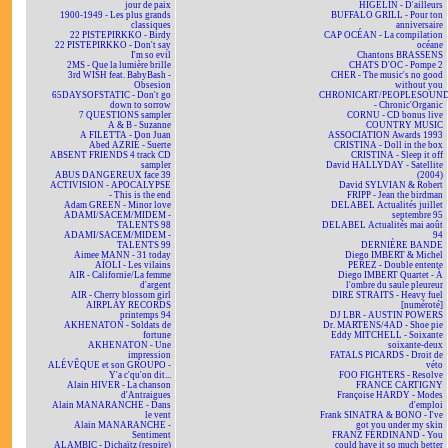
jour de paix
HIGELIN - D'ailleurs
1900-1949 - Les plus grands
BUFFALO GRILL - Pour ton
classiques
anniversaire
22 PISTEPIRKKO - Birdy
CAP OCÉAN - La compilation
22 PISTEPIRKKO - Don't say
océane
I'm so evil
Chantons BRASSENS
2MS - Que la lumière brille
CHATS D'OC - Pompe 2
3rd WISH feat. BabyBash -
CHER - The music's no good
Obsesion
without you
65DAYSOFSTATIC - Don't go
CHRONICART/PEOPLESOUN
down to sorrow
- Chronic'Organic
7 QUESTIONS sampler
CORNU - CD bonus live
A & B - Suzanne
COUNTRY MUSIC
A FILETTA - Don Juan
ASSOCIATION Awards 1993
Abed AZRIÉ - Suerte
CRISTINA - Doll in the box
ABSENT FRIENDS 4 track CD
CRISTINA - Sleep it off
sampler
David HALLYDAY - Satellite
ABUS DANGEREUX face 39
(2004)
ACTIVISION - APOCALYPSE
David SYLVIAN & Robert
- This is the end
FRIPP - Jean the birdman
Adam GREEN - Minor love
DELABEL Actualités juillet
ADAMI/SACEM/MIDEM -
septembre 95
TALENTS 98
DELABEL Actualités mai août
ADAMI/SACEM/MIDEM -
94
TALENTS 99
DERNIÈRE BANDE
Aimee MANN - 31 today
Diego IMBERT & Michel
AÏOLI - Les vilains
PEREZ - Double entente
AIR - Californie/La femme
Diego IMBERT Quartet - À
d'argent
l'ombre du saule pleureur
AIR - Cherry blossom girl
DIRE STRAITS - Heavy fuel
AIRPLAY RECORDS
[numéroté]
printemps 94
DJ LBR - AUSTIN POWERS
AKHENATON - Soldats de
Dr. MARTENS/4AD - Shoe pie
fortune
Eddy MITCHELL - Soixante
AKHENATON - Une
soixante-deux
impression
FATALS PICARDS - Droit de
ALÉVÊQUE et son GROUPO -
véto
Y'a c'qu'on dit...
FOO FIGHTERS - Resolve
Alain HIVER - La chanson
FRANCE CARTIGNY
d'Antraigues
Françoise HARDY - Modes
Alain MANARANCHE - Dans
d'emploi
le vent
Frank SINATRA & BONO - I've
Alain MANARANCHE -
got you under my skin
Sentiment
FRANZ FERDINAND - You
ALAMBIC - Dichaïtz (respire)
could have it so much better