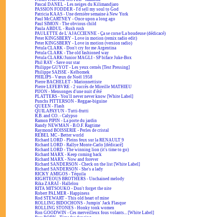
Pascal DANEL - Les neiges du Kilimandjaro
PASSION FODDER - I'd sell my soul to God
Patricia KAAS - Une dernière semaine à New York
Paul McCARTNEY - Once upon a long ago
Paul SIMON - The obvious child
Paula ABDUL - Rush rush
PAULETTE de L'AJACCIENNE - Ça se corse/La boudeuse (dédicacé)
Peter KINGSBERY - Love in motion (remix radio edit)
Peter KINGSBERY - Love in motion (version radio)
Petula CLARK - Don't cry for me Argentina
Petula CLARK - The old fashioned way
Petula CLARK/Junior MAGLI - SP biface Juke-Box
Phil RAY - Save our star
Philippe GUYOT - Les yeux cernés [Test Pressing]
Philippe SAISSE - Kelbomek
PHILIPS - Vœux de Noël 1958
Pierre BACHELET - Marionnettiste
Pierre LEFEBVRE - 2 succès de Mireille MATHIEU
PIJON - Mensonges d'une nuit d'été
PLATTERS - You'll never never know [White Label]
Punchs PITTERSON - Reggae-biguine
QUEEN - Flash
QUILAPAYUN - Tutti-frutti
R.B. and CO. - Calypso
Ramon PIPIN - La porte du jardin
Randy NEWMAN - B.O.F. Ragtime
Raymond BOISSERIE - Perles de cristal
REBEL MC - Better world
Richard LORD - Pleins feux sur la RENAULT 9
Richard LORD - Rallye Monte-Carlo [dédicacé]
Richard LORD - The winning lion (it's time to go)
Richard MARX - Keep coming back
Richard MARX - Now and forever
Richard SANDERSON - Check on the list [White Label]
Richard SANDERSON - She's a lady
RICKY AMIGOS - Téquila
RIGHTEOUS BROTHERS - Unchained melody
Rika ZARAÏ - Hallelou
RITA MITSOUKO - Don't forget the nite
Robert PALMER - Happiness
Rod STEWART - This old heart of mine
ROLLING BIDOCHONS - Jumpin' Jack Flasque
ROLLING STONES - Honky tonk women
Ron GOODWIN - Ces merveilleux fous volants... [White Label]