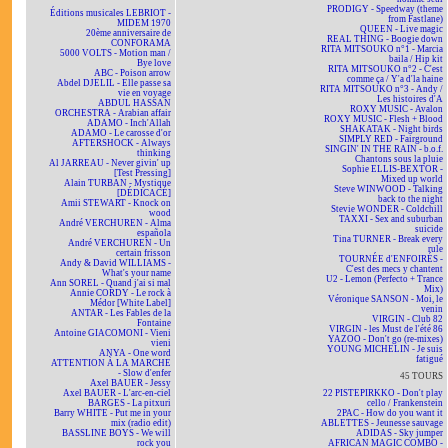
PRODIGY - Speedway (theme
Éditions musicales LEBRIOT -
from Fastlane)
MIDEM 1970
QUEEN - Live magic
20ème anniversaire de
REAL THING - Boogie down
CONFORAMA
RITA MITSOUKO n°1 - Marcia
5000 VOLTS - Motion man /
baila / Hip kit
Bye love
RITA MITSOUKO n°2 - C'est
ABC - Poison arrow
comme ça / Y'a d'la haine
Abdel DJELIL - Elle passe sa
RITA MITSOUKO n°3 - Andy /
vie en voyage
Les histoires d'A
ABDUL HASSAN
ROXY MUSIC - Avalon
ORCHESTRA - Arabian affair
ROXY MUSIC - Flesh + Blood
ADAMO - Inch'Allah
SHAKATAK - Night birds
ADAMO - Le carosse d'or
SIMPLY RED - Fairground
AFTERSHOCK - Always
SINGIN' IN THE RAIN - b.o.f.
thinking
Chantons sous la pluie
Al JARREAU - Never givin' up
Sophie ELLIS-BEXTOR -
[Test Pressing]
Mixed up world
Alain TURBAN - Mystique
Steve WINWOOD - Talking
[DÉDICACÉ]
back to the night
Amii STEWART - Knock on
Stevie WONDER - Coldchill
wood
TAXXI - Sex and suburban
André VERCHUREN - Alma
suicide
española
Tina TURNER - Break every
André VERCHUREN - Un
rule
certain frisson
TOURNÉE d'ENFOIRÉS -
Andy & David WILLIAMS -
C'est des mecs y chantent
What's your name
U2 - Lemon (Perfecto + Trance
Ann SOREL - Quand j'ai si mal
Mix)
Annie CORDY - Le rock à
Véronique SANSON - Moi, le
Médor [White Label]
venin
ANTAR - Les Fables de la
VIRGIN - Club 82
Fontaine
VIRGIN - les Must de l'été 86
Antoine GIACOMONI - Vieni
YAZOO - Don't go (re-mixes)
vieni
YOUNG MICHELIN - Je suis
ANYA - One word
fatigué
ATTENTION À LA MARCHE
- Slow d'enfer
45 TOURS
Axel BAUER - Jessy
Axel BAUER - L'arc-en-ciel
22 PISTEPIRKKO - Don't play
BARGES - La pitxuri
cello / Frankenstein
Barry WHITE - Put me in your
2PAC - How do you want it
mix (radio edit)
ABLETTES - Jeunesse sauvage
BASSLINE BOYS - We will
ADIDAS - Sky jumper
rock you
AFRICAN MAGIC COMBO -