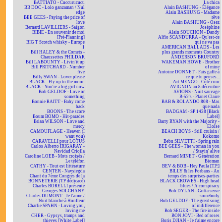
BATTIATO - Cuccurucucu
La chica
BB DOC - Lolo ganzaman / Nul
Alain BASHUNG - Élégance
edge
Alain BASHUNG - Madame
BEE GEES - Paying the price of
rêve
love
Alain BASHUNG - Osez
Bernard LAVILLIERS - Saïgon
Joséphine
BIBIE - En souvenir de moi
Alain SOUCHON - Dandy
[Pré-Planning]
Alfio SCANDURRA - Qu'est-ce
BIG T Scotch whisky - Europe
qui ne va pas
1
AMERICAN BALLADS - Les
Bill HALEY & the Comets -
plus grands moments Country
Chaussettes PHILDAR
ANDERSON BRUFORD
Bill LABOUNTY - Livin'it up
WAKEMAN HOWE - Brother
Bill PRITCHARD - Number
of mine
five
Antoine DONNET - Fais gaffe à
Billy SWAN - Lover please
ce que tu penses...
BLACK - Fly up to the moon
Art MENGO - Côté cour
BLACK - You're a big girl now
AVIGNON au 8 décembre
Bob GELDOF - Love or
AVIONS - Nuit sauvage
something
B-52's - Planet Claire
Bonnie RAITT - Baby come
BAB & ROLANDO 808 - Mas
back
que nada
BOONS - The score
BADGAM - SP 1428 [Black
Boum BOMO - Hit-parades
Label]
Brian WILSON - Love and
Barry RYAN with the Majority -
mercy
Eloïse
CAMOUFLAGE - Heaven (I
BEACH BOYS - Still cruisin /
want you)
Kokomo
CARAVELLI pour LOTUS
Bebu SILVETTI - Spring rain
Carlos Alberto IRIGARAY -
BEE GEES - The woman in you
Navidad Criolla
/ Stayin' alive
Caroline LOEB - Mots croisés /
Bernard MINET - Génération
Le téléfon
Bioman
CATHY - Tout est littérature
BEV & BOB - Hey Paula [T.P.]
CENTER - Navsiegda
BILLY & les Forbans - Au
Chant du 7ème Congrès de la
temps des surprises-parties
BONNETERIE (TP dédicacé)
BLACK CROWES - High head
Charles BORELLI présente
blues / A conspiracy
Georges SOLCHANY
Bob DYLAN - Gotta serve
Charles DUMONT - Je t'aime /
somebody
Nuit blanche à Honfleur
Bob GELDOF - The great song
Charlie SPAHN - Loving you,
of indifference
loving me
Bob SEGER - The fire inside
CHER - Gypsys, tramps and
BON JOVI - Bed of roses
thieves [White Label]
Boris DJIAN - Je t'aime encore