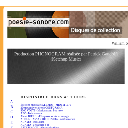
William S
Production PHONOGRAM réalisée par Patrick Gandolfi
(Ketchup Music)
DISPONIBLE DANS 45 TOURS
A
Éditions musicales LEBRIOT - MIDEM 1970
B
20ème anniversaire de CONFORAMA
5000 VOLTS - Motion man / Bye love
C
ABC - Poison arrow
Abdel DJELIL - Elle passe sa vie en voyage
D
ABDUL HASSAN ORCHESTRA - Arabian affair
E
ADAMO - Inch'Allah
ADAMO - Le carosse d'or
F
AFTERSHOCK - Always thinking