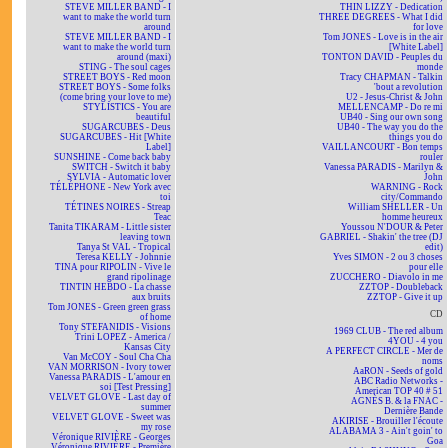
STEVE MILLER BAND - I
THIN LIZZY - Dedication
want to make the world turn
THREE DEGREES - What I did
around
for love
STEVE MILLER BAND - I
Tom JONES - Love is in the air
want to make the world turn
[White Label]
around (maxi)
TONTON DAVID - Peuples du
STING - The soul cages
monde
STREET BOYS - Red moon
Tracy CHAPMAN - Talkin
STREET BOYS - Some folks
'bout a revolution
(come bring your love to me)
U2 - Jesus-Christ & John
STYLISTICS - You are
MELLENCAMP - Do re mi
beautiful
UB40 - Sing our own song
SUGARCUBES - Deus
UB40 - The way you do the
SUGARCUBES - Hit [White
things you do
Label]
VAILLANCOURT - Bon temps
SUNSHINE - Come back baby
rouler
SWITCH - Switch it baby
Vanessa PARADIS - Marilyn &
SYLVIA - Automatic lover
John
TÉLÉPHONE - New York avec
WARNING - Rock
toi
city/Commando
TÉTINES NOIRES - Streap
William SHELLER - Un
Teac
homme heureux
Tanita TIKARAM - Little sister
Youssou N'DOUR & Peter
leaving town
GABRIEL - Shakin' the tree (DJ
Tanya St VAL - Tropical
edit)
Teresa KELLY - Johnnie
Yves SIMON - 2 ou 3 choses
TINA pour RIPOLIN - Vive le
pour elle
grand ripolinage
ZUCCHERO - Diavolo in me
TINTIN HEBDO - La chasse
ZZTOP - Doubleback
aux bruits
ZZTOP - Give it up
Tom JONES - Green green grass
CD
of home
Tony STEFANIDIS - Visions
1969 CLUB - The red album
Trini LOPEZ - America /
4YOU - 4 you
Kansas City
A PERFECT CIRCLE - Mer de
Van McCOY - Soul Cha Cha
noms
VAN MORRISON - Ivory tower
AaRON - Seeds of gold
Vanessa PARADIS - L'amour en
ABC Radio Networks -
soi [Test Pressing]
American TOP 40 # 51
VELVET GLOVE - Last day of
AGNÈS B. & la FNAC -
summer
Dernière Bande
VELVET GLOVE - Sweet was
AKIRISE - Brouiller l'écoute
my rose
ALABAMA 3 - Ain't goin' to
Véronique RIVIÈRE - Georges
Goa
Véronique RIVIÈRE - Première