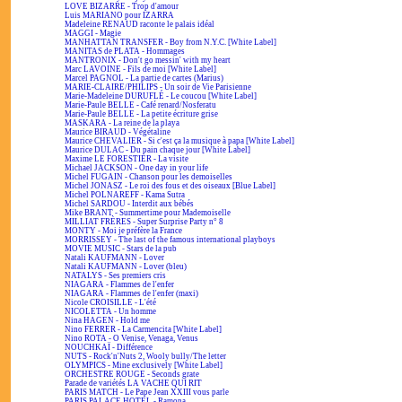
LOVE BIZARRE - Trop d'amour
Luis MARIANO pour IZARRA
Madeleine RENAUD raconte le palais idéal
MAGGI - Magie
MANHATTAN TRANSFER - Boy from N.Y.C. [White Label]
MANITAS de PLATA - Hommages
MANTRONIX - Don't go messin' with my heart
Marc LAVOINE - Fils de moi [White Label]
Marcel PAGNOL - La partie de cartes (Marius)
MARIE-CLAIRE/PHILIPS - Un soir de Vie Parisienne
Marie-Madeleine DURUFLÉ - Le coucou [White Label]
Marie-Paule BELLE - Café renard/Nosferatu
Marie-Paule BELLE - La petite écriture grise
MASKARA - La reine de la playa
Maurice BIRAUD - Végétaline
Maurice CHEVALIER - Si c'est ça la musique à papa [White Label]
Maurice DULAC - Du pain chaque jour [White Label]
Maxime LE FORESTIER - La visite
Michael JACKSON - One day in your life
Michel FUGAIN - Chanson pour les demoiselles
Michel JONASZ - Le roi des fous et des oiseaux [Blue Label]
Michel POLNAREFF - Kama Sutra
Michel SARDOU - Interdit aux bébés
Mike BRANT - Summertime pour Mademoiselle
MILLIAT FRÈRES - Super Surprise Party n° 8
MONTY - Moi je préfère la France
MORRISSEY - The last of the famous international playboys
MOVIE MUSIC - Stars de la pub
Natali KAUFMANN - Lover
Natali KAUFMANN - Lover (bleu)
NATALYS - Ses premiers cris
NIAGARA - Flammes de l'enfer
NIAGARA - Flammes de l'enfer (maxi)
Nicole CROISILLE - L'été
NICOLETTA - Un homme
Nina HAGEN - Hold me
Nino FERRER - La Carmencita [White Label]
Nino ROTA - O Venise, Venaga, Venus
NOUCHKAÏ - Différence
NUTS - Rock'n'Nuts 2, Wooly bully/The letter
OLYMPICS - Mine exclusively [White Label]
ORCHESTRE ROUGE - Seconds grate
Parade de variétés LA VACHE QUI RIT
PARIS MATCH - Le Pape Jean XXIII vous parle
PARIS PALACE HOTEL - Ramona