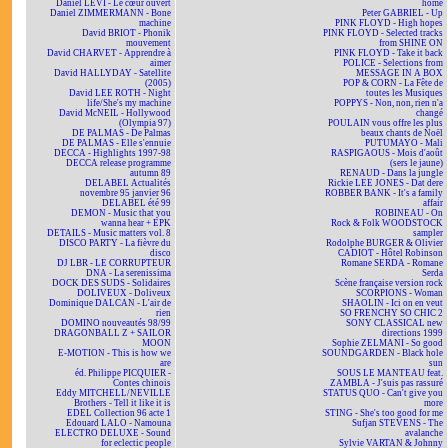
Daniel LEVI - Le cœur ouvert
home
Daniel ZIMMERMANN - Bone
Peter GABRIEL - Up
machine
PINK FLOYD - High hopes
David BRIOT - Phonik
PINK FLOYD - Selected tracks
mouvement
from SHINE ON
David CHARVET - Apprendre à
PINK FLOYD - Take it back
aimer
POLICE - Selections from
David HALLYDAY - Satellite
MESSAGE IN A BOX
(2005)
POP & CORN - La Fête de
David LEE ROTH - Night
toutes les Musiques
life/She's my machine
POPPYS - Non, non, rien n'a
David McNEIL - Hollywood
changé
(Olympia 97)
POULAIN vous offre les plus
DE PALMAS - De Palmas
beaux chants de Noël
DE PALMAS - Elle s'ennuie
PUTUMAYO - Mali
DECCA - Highlights 1997-98
RASPIGAOUS - Mois d'août
DECCA release programme
(sers le jaune)
autumn 89
RENAUD - Dans la jungle
DELABEL Actualités
Rickie LEE JONES - Dat dere
novembre 95 janvier 96
ROBBER BANK - It's a family
DELABEL été 99
affair
DEMON - Music that you
ROBINEAU - On
wanna hear + EPK
Rock & Folk WOODSTOCK
DETAILS - Music matters vol. 8
sampler
DISCO PARTY - La fièvre du
Rodolphe BURGER & Olivier
disco
CADIOT - Hôtel Robinson
DJ LBR - LE CORRUPTEUR
Romane SERDA - Romane
DNA - La serenissima
Serda
DOCK DES SUDS - Solidaires
Scène française version rock
DOLIVEUX - Doliveux
SCORPIONS - Woman
Dominique DALCAN - L'air de
SHAOLIN - Ici on en veut
rien
SO FRENCHY SO CHIC 2
DOMINO nouveautés 98/99
SONY CLASSICAL new
DRAGONBALL Z + SAILOR
directions 1999
MOON
Sophie ZELMANI - So good
E-MOTION - This is how we
SOUNDGARDEN - Black hole
are
sun
éd. Philippe PICQUIER -
SOUS LE MANTEAU feat.
Contes chinois
ZAMBLA - J'suis pas rassuré
Eddy MITCHELL/NEVILLE
STATUS QUO - Can't give you
Brothers - Tell it like it is
more
EDEL Collection 96 acte 1
STING - She's too good for me
Edouard LALO - Namouna
Sufjan STEVENS - The
ELECTRO DELUXE - Sound
avalanche
for eclectic people
Sylvie VARTAN & Johnny