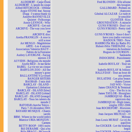
ALDEBERT - Carpe Diem
Fred BLONDIN - Elle allume
ALDEBERT - L'année du singe
des bougies
Alfred HITCHCOCK - 100ème
GALLIMARD - Poèmes en
Angie STONE feat. Snoop
chansons
Dogg - I wanna thank ya
Général ALCAZAR - Le rude et
Annette BANNEVILLE
le sensible
Quintet - Folksongs
GLOSTER - Kiss
Annie LENNOX - Why
GROUNDATION - A miracle
ARCHIVE - Get out
GUNS N'ROSES - Don't cry
ARCHIVE - The way you love
GUNS N'ROSES - Pretty tied
me
up
ARCHIVE:disc
GUNS N'ROSES - Since I don't
Aretha FRANKLIN - A rose is
have you (radio version)
still a rose
HADOUK TRIO - Now
Art MENGO - Magdeleine
HARIBO Pik Mix by Radio FG
ARTE - Les 4 saisons
Hubert-Félix THIÉFAINE - La
Association Valentin HAÜY -
tentation du bonheur
Fables de la Fontaine
Hugues de COURSON -
Audrey LAVERGNE - Facing
Sankanda
mirrors 2.0
INDOCHINE - Punishment
AUVIDIS - Religions du monde
park
Axelle RED - Je me fâche
Isabelle BOULAY - Tout un
BABEL - La vie est un cirque
jour
BABYLON ZOO - All the
Isabelle BOULAY & Johnny
money's gone
HALLYDAY - Tout au bout de
BALLANTINE'S Le rituel
nos peines
BANGER SISTERS
ISULATINE - Les plus beaux
BAOBAB - 3 mix dub
chants Corses
BARCLAY - ISLAND -
JAD WIO - Victor
Opération Libération
James CHANCE & Terminal
BARCLAY - ISLAND [bleu]
City - The fix is in
BARCLAY - ISLAND [crème]
James TAYLOR - Hourglass
BARCLAY - ISLAND [orange]
JAMIROQUAI - Black
BARCLAY - Tous les talents du
capricorn day
monde 2
JAMIROQUAI - High times,
BATOFAR cherche Tokyo -
singles 1992-2006
Paris 7-16 décembre 2001
Jean ROCHEFORT - Histoires
BAYARD MUSIQUE - Chants
de voyages
sacrés
Jean-Jacques MILTEAU - JJ
BBM - Where in the world (edit)
Milteau
Béatrice URIA-MONZON -
Jean-Louis MURAT - Le cri du
Carmen
papillon
BETTY BOOP - 1001 nuits
Joe COCKER - Let the healing
Bill DERAIME - Qui a bu
begin
Billy BRAGG - Mr love &
Joe COCKER - When a woman