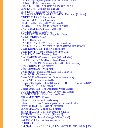
CHER - Gypsys, tramps and thieves [White Label]
CHINA CRISIS - Black man ray
CHOPPER - Lili/Heidi bleib blu [White Label]
Chris EVERS - Ce n'est pas une vie
Chris REA - I can hear your heart beat
Chubby CHECKER/Hank BALLARD - The twist [Acétate]
CINDERELLA - Nobody's fool
Claudia BRÜCKEN - Absolute
COLL - Pretty little girl [White Label]
COLUCHE - La politique (revue de presse)
DADJE MEETING TIME - Ybo libo
DALIDA - Gigi in paradisco
DAN REED NETWORK - Tiger in a dress
Daniel LEDUC - Soleil
DAVE - Hurlevent
DAVID + DAVID - Welcome to the boomtown
DAVID + DAVID - Welcome to the boomtown [monoface]
David KNOPFLER - Lonely is the night
David KOVEN - Bord à bord [Test Pressing]
David LINDLEY - Mercury blues
Dean MARTIN - Change of heart [White Label]
DECCA/GRUNDIG - Hi-Fi Stéréo Phase 4
Dee D. JACKSON - Automatic lover 88 [Test Pressing]
Démis ROUSSOS - So dreamy
Démis ROUSSOS - With you
Denis PEPIN - Marinette (j'avais l'air d'un con)
Diana ROSS - Chain reaction
Diana ROSS - Chain reaction (special dance mix)
Dick RIVERS - Ainsi soit-elle
Disque d'Or Top 50 biface Glenn MEDEIROS & Florent PAGNY
DO VISSINGA - Porto Vecchio
Donna SUMMER - The wanderer [White Label]
DOOBIE BROTHERS - Real love [White Label]
DUTCH DIESEL - Goin' back to China
Elliott MURPHY - Closer
Elton JOHN - Easier to walk away
Elton JOHN - I don't wanna go on with you like that
Emmylou HARRIS - Rose of Cimarron
Enrico MACIAS - 2 ailes & 3 plumes
Enrico MACIAS - La France de mon enfance
ENRIQUÉ - J'aime, J'aime... [dédicacé]
ENZO ENZO - Blanche Neige [White Label]
Erik MONTRY - Des fleurs et des fusils
ETHNIKOLOR
F.LEMARQUE/MARTIN CIRCUS - Succès de Paris [White Label]