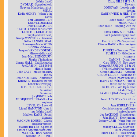
[White Label]
Dizzy GILLESPIE - At
DVORAK - Symphonie du
Newport
Nouveau Monde (extraits) -
DONOVAN - Love is only
MIKAL
feeling
Eddie MONEY - Where's the
EARTH WIND & FIRE - The
party?
very best
EMI Christmas 1974
Elton JOHN - Believe
ENCYCLOPAEDIA
[MONOFACE]
UNIVERSALIS 1972
Elton JOHN - Sleeping with the
ERATO - Concert sur 3 siècles
past
FLESH FOR LULU - Final
Elton JOHN & RUPAUL -
vinyl (and live flesh)
Don't go breaking my heart
George WINSTON - December
(remixes)
Gilles LANGOUREAU
Eric BURDON - Starportrait
Hommage à Mado ROBIN
Etienne DAHO - Mon manège à
HONDA - Wake up!
moi
Jacques VANDEVOORDE -
FUMÉES - Chansons d'hier
Miserere [dédicacé]
FUMÉES II - Mélodies et
Jean-Marc BIENCOURT -
chansons
Jingles d'imitations
GAMINE - Dream boy
Jimmy HALL - Cadillac tracks
Gary NUMAN - New anger
Joe DASSIN - CBS 66343
George HARRISON - 33 & 1/3
(Radio France)
[White Label/Test Pressing]
John CALE - Music for a new
George MICHAEL - Amazing
society
GROOVERIDER - Rainbows of
Jon ANDERSON - Animation
colour (MAW remixes)
KROKUS - Hardware [White
HAPPY MONDAYS - Pills 'n'
Label/Test Pressing]
thrills and bellyaches
la TRIBUNE de GENÈVE
Ian DURY - Lord Upminster
LBS - Action
JAM - The gift
LBS - Aurum
JAMIROQUAI - Sampler Best
Le MONDE de la
of
MUSIQUE/TÉLÉRAMA - Les
Janet JACKSON - Got 'til it's
copieurs
gone
LEVEL 42 - Level 42
Jean SCHULTHEIS -
Lionel HAMPTON - Jazz in
Confidence pour confidence
jazz [White Label]
(remixes house)
Madleen KANE - Rough
Joe JACKSON - Stepping out
diamond
John HIATT - Slow turning
MAGNUM BONUM - Gigolo
Johnny CASH - Water from the
(english version)
wells of home
Maurice BITTER - Chants et
Johnny CLEGG & Savuka -
danses d'Argentine [dédicacé]
Third world child
MAXELL - Rock Sampler
Julien CLERC - This melody
Nathalie CARDONE -
[Test Pressing]