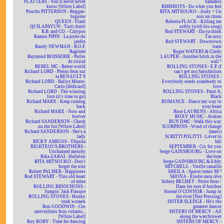
PLATTERS - You'll never never
bamahol
know [White Label]
RIMSHOTS - Do what you feel
Punchs PITTERSON - Reggae-
RITA MITSOUKO - Andy + Un
biguine
soir un chien
QUEEN - Flash
Roberta FLACK - Killing me
QUILAPAYUN - Tutti-frutti
softly (with his song)
R.B. and CO. - Calypso
Rod STEWART - Da ya think
Ramon PIPIN - La porte du
I'm sexy
jardin
Rod STEWART - Downtown
Randy NEWMAN - B.O.F.
train
Ragtime
Roger WATERS & Cindy
Raymond BOISSERIE - Perles
LAUPER - Another brick in the
de cristal
wall ²
REBEL MC - Better world
ROLLING STONES - E.P. (I
Richard LORD - Pleins feux sur
can't get no) Satisfaction
la RENAULT 9
ROLLING STONES -
Richard LORD - Rallye Monte-
Everybody needs somebody to
Carlo [dédicacé]
love
Richard LORD - The winning
ROLLING STONES - Paint It,
lion (it's time to go)
Black
Richard MARX - Keep coming
ROMANCE - Dance my way to
back
your heart
Richard MARX - Now and
Rose LAURENS - Africa
forever
ROXY MUSIC - Avalon
Richard SANDERSON - Check
RUN DMC - Walk this way
on the list [White Label]
SCORPIONS - Wind of change
Richard SANDERSON - She's a
(maxi)
lady
SCRITTI POLITTI - Lover to
RICKY AMIGOS - Téquila
fall
RIGHTEOUS BROTHERS -
SEPTEMBER - Cry for you
Unchained melody
Serge GAINSBOURG - Love on
Rika ZARAÏ - Hallelou
the beat
RITA MITSOUKO - Don't
Serge GAINSBOURG & Eddy
forget the nite
MITCHELL - Vieille canaille
Robert PALMER - Happiness
SHEILA - Spacer remix 98 ²
Rod STEWART - This old heart
SHONA - Elodie mon rêve
of mine
Sidney BECHET - Petite fleur /
ROLLING BIDOCHONS -
Dans les rues d'Antibes
Jumpin' Jack Flasque
Sinead O'CONNOR - Jump in
ROLLING STONES - Honky
the river [Test Pressing]
tonk women
SISTER SLEDGE - He's the
Ron GOODWIN - Ces
greatest dancer
merveilleux fous volants...
SISTERS OF MERCY - All
[White Label]
along the watchtower
Roy ROBY - Time for dancing
SISTERS OF MERCY -