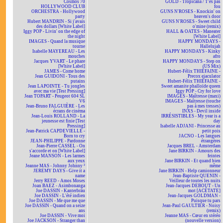
Cosmos 70
GOLD - Tropicana / T'es pas
HOLLYWOOD CLUB
fou
ORCHESTRA - Hollywood
GUNS N'ROSES - Knockin' on
party
heaven's door
Hubert MANDRIN - Si j'avais
GUNS N'ROSES - Sweet child
des dollars [White Label]
o'mine (remix)
Iggy POP - Livin' on the edge of
HALL & OATES - Maneater
the night
[White Label]
IMAGES - Quand la musique
HAPPY MONDAYS -
tourne
Hallelujah
Isabelle MAYEREAU - Les
HAPPY MONDAYS - Kinky
mouches
afro
Jacques YVART - Le phare
HAPPY MONDAYS - Step on
[White Label]
(US Mix)
JAMES - Come home
Hubert-Félix THIÉFAINE -
Jean GUIDONI - Tous des
Precox ejaculator
putains
Hubert-Félix THIÉFAINE -
Jean LAPOINTE - Tu jongles
Sweet amanite phalloïde queen
avec ma vie [Test Pressing]
Iggy POP - Cry for love
Jean TOPART - Peugeot 604 SL
IMAGES - Maîtresse (maxi)
V6
IMAGES - Maîtresse (touche
Jean-Bruno FALGUIÈRE - Les
pas à mes tresses)
écrans de cinéma
INXS - Devil inside
Jean-Louis ROLLAND - La
IRRÉSISTIBLES - My year is a
jeunesse est finie [Test
day
Pressing]
Isabelle ADJANI - Princesse au
Jean-Patrick CAPDEVIELLE -
petit pois
Born to cry
JACNO - Les langues
JEAN-PHILIPPE - Pardonne
étrangères
Jean-Pierre CASSEL - On
Jacques BREL - Amsterdam
s'accorde et on [White Label]
Jane BIRKIN - Amours des
Jeane MANSON - Les larmes
feintes
aux yeux
Jane BIRKIN - Et quand bien
Jeanne MAS - Johnny Johnny ²
même
JEREMY DAYS - Give it a
Jane BIRKIN - Help camionneur
name
Jean-Baptiste QUENIN -
Jerry REED - Amos Moses
Veilleur de toutes les nuits
Joan BAEZ - Asimbonanga
Jean-Jacques DEBOUT - Un
Joe DASSIN - Kanterbräu
mot [ACÉTATE]
Joe DASSIN - L'été indien
Jean-Jacques GOLDMAN -
Joe DASSIN - Me que me que
Puisque tu pars
Joe DASSIN - Quand on a seize
Jean-Paul GAULTIER - Noisy
ans
(remix)
Joe DASSIN - Vive moi
Jeanne MAS - Cœur en stéréo
Joe JACKSON - Stranger than
(nouvelle version)