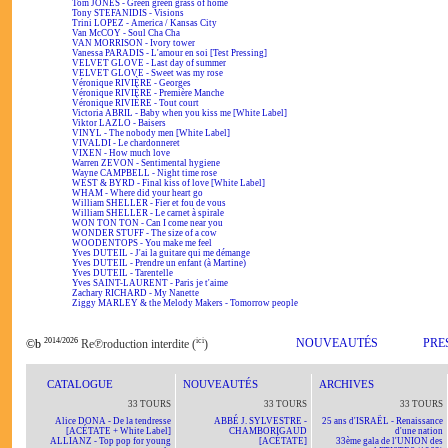
Tom JONES - Green green grass of home
Tony STEFANIDIS - Visions
Trini LOPEZ - America / Kansas City
Van McCOY - Soul Cha Cha
VAN MORRISON - Ivory tower
Vanessa PARADIS - L'amour en soi [Test Pressing]
VELVET GLOVE - Last day of summer
VELVET GLOVE - Sweet was my rose
Véronique RIVIÈRE - Georges
Véronique RIVIÈRE - Première Manche
Véronique RIVIÈRE - Tout court
Victoria ABRIL - Baby when you kiss me [White Label]
Viktor LAZLO - Baisers
VINYL - The nobody men [White Label]
VIVALDI - Le chardonneret
VIXEN - How much love
Warren ZEVON - Sentimental hygiene
Wayne CAMPBELL - Night time rose
WEST & BYRD - Final kiss of love [White Label]
WHAM - Where did your heart go
William SHELLER - Fier et fou de vous
William SHELLER - Le carnet à spirale
WON TON TON - Can I come near you
WONDER STUFF - The size of a cow
WOODENTOPS - You make me feel
Yves DUTEIL - J'ai la guitare qui me démange
Yves DUTEIL - Prendre un enfant (à Martine)
Yves DUTEIL - Tarentelle
Yves SAINT-LAURENT - Paris je t'aime
Zachary RICHARD - My Nanette
Ziggy MARLEY & the Melody Makers - Tomorrow people
2014/2026
ici
NOUVEAUTÉS
PRE
©b
Re℗roduction interdite (
)
CATALOGUE
NOUVEAUTÉS
ARCHIVES
33 TOURS
33 TOURS
33 TOURS
Alice DONA - De la tendresse
ABBÉ J. SYLVESTRE -
25 ans d'ISRAËL - Renaissance
[ACÉTATE + White Label]
CHAMBORIGAUD
d'une nation
ALLIANZ - Top pop for young
[ACÉTATE]
33ème gala de l'UNION des