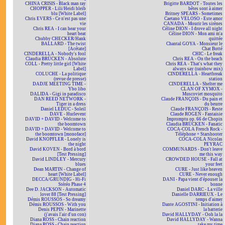
CHINA CRISIS - Black man ray
Brigitte BARDOT - Toutes les
CHOPPER - Lili/Heidi bleib
bêtes sont à aimer
blu [White Label]
Britney SPEARS - Sometimes
Chris EVERS - Ce n'est pas une
Caetano VELOSO - Este amor
vie
CANADA - Mourir les sirènes
Chris REA - I can hear your
Céline DION - I drove all night
heart beat
Céline DION - Mon ami m'a
Chubby CHECKER/Hank
quittée
BALLARD - The twist
Chantal GOYA - Monsieur le
[Acétate]
Chat Botté
CINDERELLA - Nobody's fool
CHIC - Le freak
Claudia BRÜCKEN - Absolute
Chris REA - On the beach
COLL - Pretty little girl [White
Chris REA - That's what they
Label]
always say (rainbow mix)
COLUCHE - La politique
CINDERELLA - Heartbreak
(revue de presse)
station
DADJE MEETING TIME -
CINDERELLA - Shelter me
Ybo libo
CLAN OF XYMOX -
DALIDA - Gigi in paradisco
Muscoviet mosquito
DAN REED NETWORK -
Claude FRANÇOIS - Du pain et
Tiger in a dress
du beurre
Daniel LEDUC - Soleil
Claude FRANÇOIS - Reste
DAVE - Hurlevent
Claude ROGEN - Fantaisie
DAVID + DAVID - Welcome to
Impromptu op. 66 de Chopin
the boomtown
Claudia BRÜCKEN - Fanatic
DAVID + DAVID - Welcome to
COCA-COLA French Rock -
the boomtown [monoface]
Téléphone + Starshooter
David KNOPFLER - Lonely is
COCA-COLA Nicolas
the night
PEYRAC
David KOVEN - Bord à bord
COMMUNARDS - Don't leave
[Test Pressing]
me this way
David LINDLEY - Mercury
CROWDED HOUSE - Fall at
blues
your feet
Dean MARTIN - Change of
CURE - Just like heaven
heart [White Label]
CURE - Never enough
DECCA/GRUNDIG - Hi-Fi
DANI - Papa vient d'épouser la
Stéréo Phase 4
bonne
Dee D. JACKSON - Automatic
Daniel DARC - La ville
lover 88 [Test Pressing]
Danielle DARRIEUX - Le
Démis ROUSSOS - So dreamy
temps d'aimer
Démis ROUSSOS - With you
Dante AGOSTINI - Initiation à
Denis PEPIN - Marinette
la batterie
(j'avais l'air d'un con)
David HALLYDAY - Ooh la la
Diana ROSS - Chain reaction
David HALLYDAY - Wanna
Diana ROSS - Chain reaction
take my time