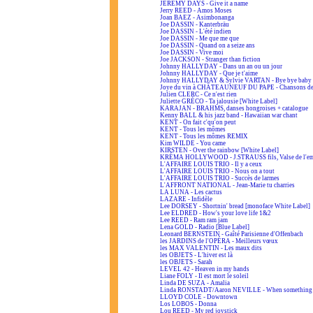
JEREMY DAYS - Give it a name
Jerry REED - Amos Moses
Joan BAEZ - Asimbonanga
Joe DASSIN - Kanterbräu
Joe DASSIN - L'été indien
Joe DASSIN - Me que me que
Joe DASSIN - Quand on a seize ans
Joe DASSIN - Vive moi
Joe JACKSON - Stranger than fiction
Johnny HALLYDAY - Dans un an ou un jour
Johnny HALLYDAY - Que je t'aime
Johnny HALLYDAY & Sylvie VARTAN - Bye bye baby
Joye du vin à CHÂTEAUNEUF DU PAPE - Chansons de
Julien CLERC - Ce n'est rien
Juliette GRÉCO - Ta jalousie [White Label]
KARAJAN - BRAHMS, danses hongroises + catalogue
Kenny BALL & his jazz band - Hawaiian war chant
KENT - On fait c'qu'on peut
KENT - Tous les mômes
KENT - Tous les mômes REMIX
Kim WILDE - You came
KIRSTEN - Over the rainbow [White Label]
KRÉMA HOLLYWOOD - J.STRAUSS fils, Valse de l'em
L'AFFAIRE LOUIS TRIO - Il y a ceux
L'AFFAIRE LOUIS TRIO - Nous on a tout
L'AFFAIRE LOUIS TRIO - Succès de larmes
L'AFFRONT NATIONAL - Jean-Marie tu charries
LA LUNA - Les cactus
LAZARE - Infidèle
Lee DORSEY - Shortnin' bread [monoface White Label]
Lee ELDRED - How's your love life 1&2
Lee REED - Ram ram jam
Lena GOLD - Radio [Blue Label]
Leonard BERNSTEIN - Gaîté Parisienne d'Offenbach
les JARDINS de l'OPÉRA - Meilleurs vœux
les MAX VALENTIN - Les maux dits
les OBJETS - L'hiver est là
les OBJETS - Sarah
LEVEL 42 - Heaven in my hands
Liane FOLY - Il est mort le soleil
Linda DE SUZA - Amalia
Linda RONSTADT/Aaron NEVILLE - When something is
LLOYD COLE - Downtown
Los LOBOS - Donna
Lou REED - My red joystick