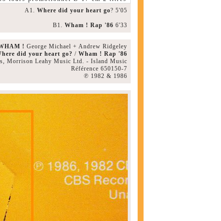
A1.
Where did your heart go
? 5'05
B1.
Wham ! Rap '86
6'33
WHAM !
George Michael + Andrew Ridgeley
here did your heart go?
/
Wham ! Rap '86
, Morrison Leahy Music Ltd. - Island Music
Référence 650150-7
℗ 1982 & 1986