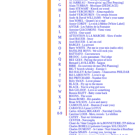
Al JARREAU - Never givin' up [Test Pressing]
G
Alain TURBAN - Mystique [DÉDICACÉ]
Amii STEWART - Knock on wood
H
André VERCHUREN - Alma española
André VERCHUREN - Un certain frisson
I
Andy & David WILLIAMS - What's your name
J
Ann SOREL - Quand j'ai si mal
Annie CORDY - Le rock à Médor [White Label]
K
ANTAR - Les Fables de la Fontaine
Antoine GIACOMONI - Vieni vieni
L
ANYA - One word
ATTENTION À LA MARCHE - Slow d'enfer
M
Axel BAUER - Jessy
Axel BAUER - L'arc-en-ciel
N
BARGES - La pitxuri
O
Barry WHITE - Put me in your mix (radio edit)
BASSLINE BOYS - We will rock you
P
BATTIATO - Cuccurucucu
BB DOC - Lolo ganzaman / Nul edge
Q
BEE GEES - Paying the price of love
Bernard LAVILLIERS - Saïgon
R
BIBIE - En souvenir de moi [Pré-Planning]
BIG T Scotch whisky - Europe 1
S
Bill HALEY & the Comets - Chaussettes PHILDAR
T
Bill LABOUNTY - Livin'it up
Bill PRITCHARD - Number five
U
Billy SWAN - Lover please
BLACK - Fly up to the moon
V
BLACK - You're a big girl now
Bob GELDOF - Love or something
W
Bonnie RAITT - Baby come back
BOONS - The score
X
Boum BOMO - Hit-parades
Y
Brian WILSON - Love and mercy
CAMOUFLAGE - Heaven (I want you)
Z
CARAVELLI pour LOTUS
Carlos Alberto IRIGARAY - Navidad Criolla
0-9
Caroline LOEB - Mots croisés / Le téléfon
CATHY - Tout est littérature
CENTER - Navsiegda
Chant du 7ème Congrès de la BONNETERIE (TP dédicac
Charles BORELLI présente Georges SOLCHANY
Charles DUMONT - Je t'aime / Nuit blanche à Honfleur
Charlie SPAHN - Loving you, loving me