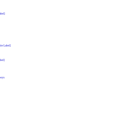
bel]
ite Label]
abel]
boys