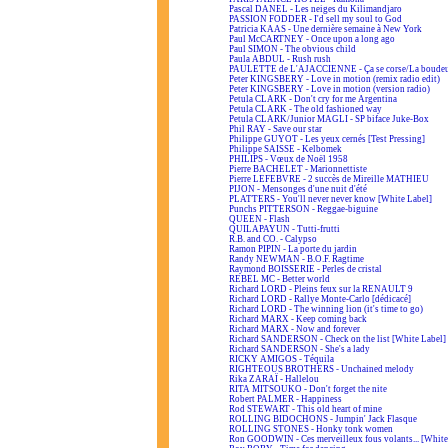
Pascal DANEL - Les neiges du Kilimandjaro
PASSION FODDER - I'd sell my soul to God
Patricia KAAS - Une dernière semaine à New York
Paul McCARTNEY - Once upon a long ago
Paul SIMON - The obvious child
Paula ABDUL - Rush rush
PAULETTE de L'AJACCIENNE - Ça se corse/La boudeus
Peter KINGSBERY - Love in motion (remix radio edit)
Peter KINGSBERY - Love in motion (version radio)
Petula CLARK - Don't cry for me Argentina
Petula CLARK - The old fashioned way
Petula CLARK/Junior MAGLI - SP biface Juke-Box
Phil RAY - Save our star
Philippe GUYOT - Les yeux cernés [Test Pressing]
Philippe SAISSE - Kelbomek
PHILIPS - Vœux de Noël 1958
Pierre BACHELET - Marionnettiste
Pierre LEFEBVRE - 2 succès de Mireille MATHIEU
PIJON - Mensonges d'une nuit d'été
PLATTERS - You'll never never know [White Label]
Punchs PITTERSON - Reggae-biguine
QUEEN - Flash
QUILAPAYUN - Tutti-frutti
R.B. and CO. - Calypso
Ramon PIPIN - La porte du jardin
Randy NEWMAN - B.O.F. Ragtime
Raymond BOISSERIE - Perles de cristal
REBEL MC - Better world
Richard LORD - Pleins feux sur la RENAULT 9
Richard LORD - Rallye Monte-Carlo [dédicacé]
Richard LORD - The winning lion (it's time to go)
Richard MARX - Keep coming back
Richard MARX - Now and forever
Richard SANDERSON - Check on the list [White Label]
Richard SANDERSON - She's a lady
RICKY AMIGOS - Téquila
RIGHTEOUS BROTHERS - Unchained melody
Rika ZARAÏ - Hallelou
RITA MITSOUKO - Don't forget the nite
Robert PALMER - Happiness
Rod STEWART - This old heart of mine
ROLLING BIDOCHONS - Jumpin' Jack Flasque
ROLLING STONES - Honky tonk women
Ron GOODWIN - Ces merveilleux fous volants... [White