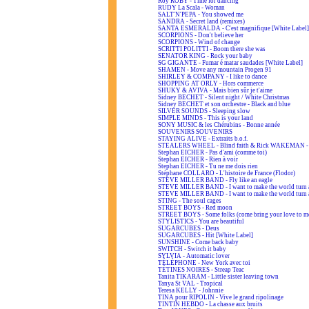
Roy ROBY - Time for dancing
RUDY La Scala - Woman
SALT'N'PEPA - You showed me
SANDRA - Secret land (remixes)
SANTA ESMERALDA - C'est magnifique [White Label]
SCORPIONS - Don't believe her
SCORPIONS - Wind of change
SCRITTI POLITTI - Boom there she was
SENATOR KING - Rock your baby
SG GIGANTE - Fumar é matar saudades [White Label]
SHAMEN - Move any mountain Progen 91
SHIRLEY & COMPANY - I like to dance
SHOPPING AT ORLY - Hors commerce
SHUKY & AVIVA - Mais bien sûr je t'aime
Sidney BECHET - Silent night / White Christmas
Sidney BECHET et son orchestre - Black and blue
SILVER SOUNDS - Sleeping slow
SIMPLE MINDS - This is your land
SONY MUSIC & les Chérubins - Bonne année
SOUVENIRS SOUVENIRS
STAYING ALIVE - Extraits b.o.f.
STEALERS WHEEL - Blind faith & Rick WAKEMAN - A
Stephan EICHER - Pas d'ami (comme toi)
Stephan EICHER - Rien à voir
Stephan EICHER - Tu ne me dois rien
Stéphane COLLARO - L'histoire de France (Flodor)
STEVE MILLER BAND - Fly like an eagle
STEVE MILLER BAND - I want to make the world turn 
STEVE MILLER BAND - I want to make the world turn 
STING - The soul cages
STREET BOYS - Red moon
STREET BOYS - Some folks (come bring your love to m
STYLISTICS - You are beautiful
SUGARCUBES - Deus
SUGARCUBES - Hit [White Label]
SUNSHINE - Come back baby
SWITCH - Switch it baby
SYLVIA - Automatic lover
TÉLÉPHONE - New York avec toi
TÉTINES NOIRES - Streap Teac
Tanita TIKARAM - Little sister leaving town
Tanya St VAL - Tropical
Teresa KELLY - Johnnie
TINA pour RIPOLIN - Vive le grand ripolinage
TINTIN HEBDO - La chasse aux bruits