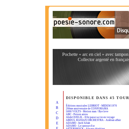
Pochette « arc en ciel » avec tampo
Collector argenté en françai
DISPONIBLE DANS 45 TOU
A
Éditions musicales LEBRIOT - MIDEM 1970
B
20ème anniversaire de CONFORAMA
5000 VOLTS - Motion man / Bye love
C
ABC - Poison arrow
Abdel DJELIL - Elle passe sa vie en voyage
D
ABDUL HASSAN ORCHESTRA - Arabian affair
E
ADAMO - Inch'Allah
ADAMO - Le carosse d'or
F
AFTERSHOCK - Always thinking