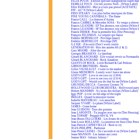
FÉLIX POTIN - Édition spéciale inauguration super-ma
FAMILLE FOUX - Un très joyeux Noël... [White Label]
Félix FAIRANO - Moi je n'suis pas pressé [ACÉTATE]
FFF - AC² N [White Label]
FIDO STEAKY - Les plus belles musiques de films
FINE YOUNG CANNIBALS - The flame
France GALL - La chanson d'Azima
Francis CABREL & Mercedes SOSA - Yo vengo a ofrecer
Francis LEANDRI - EP Ton absence, ton silence [White 
Francis LEANDRI - SP Ton absence, ton silence [White 
Franck DIDIER - Pour la première fois [Test Pressing]
François FELDMAN - Le serpent qui danse
Frédéric BERTHELOT - Privilège [maxi]
Frédéric BERTHELOT - Privilège [SP]
G-I JOE - (I'm sorry) Don't worry tonite
GÉNÉRATION 60 - Hits des années 60 (1 & 2)
Gary MOORE - After the war
Georges BRASSENS - Le fantôme
Gérard BLANCHARD - Elle voulait revoir sa Normandi
Gérard BLANCHARD - Rock Amadour
GIANTS OF ROCK - Little Richard & Carl Perkins
GIBSON BROTHERS - Sheela
Gilles VIGNEAULT - I went to the market
Glenn MEDEIROS - Lonely won't leave me alone
GOD'S GIFT - Love to see you cry (1304)
GOD'S GIFT - Love to see you cry (1314)
GOD'S GIFT - Would you do that for me [White Label]
GRUNDIG/DECCA - Concours Cosmos 70
HOLLYWOOD CLUB ORCHESTRA - Hollywood part
Hubert MANDRIN - Si j'avais des dollars [White Label]
Iggy POP - Livin' on the edge of the night
IMAGES - Quand la musique tourne
Isabelle MAYEREAU - Les mouches
Jacques YVART - Le phare [White Label]
JAMES - Come home
Jean GUIDONI - Tous des putains
Jean LAPOINTE - Tu jongles avec ma vie [Test Pressing
Jean TOPART - Peugeot 604 SL V6
Jean-Bruno FALGUIÈRE - Les écrans de cinéma
Jean-Louis ROLLAND - La jeunesse est finie [Test Press
Jean-Patrick CAPDEVIELLE - Born to cry
JEAN-PHILIPPE - Pardonne
Jean-Pierre CASSEL - On s'accorde et on [White Label]
Jeane MANSON - Les larmes aux yeux
Jeanne MAS - Johnny Johnny ²