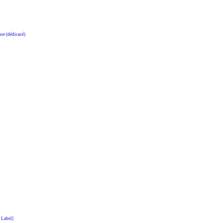
e (dédicacé)
 Label]