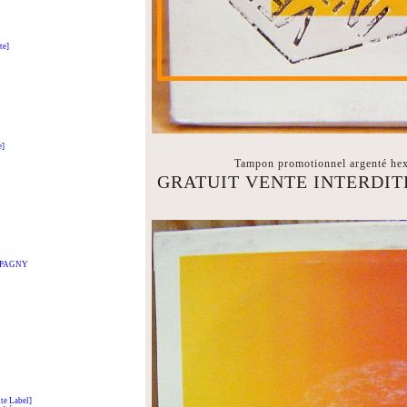
te]
e]
Tampon promotionnel argenté hex
GRATUIT VENTE INTERDIT
t PAGNY
e Label]