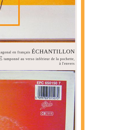
ÉCHANTILLON
agonal en français
E
tamponné au verso inférieur de la pochette,
à l'envers