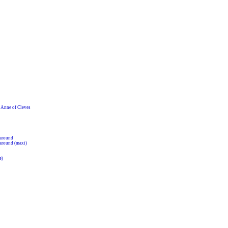
nne of Cleves
around
around (maxi)
e)