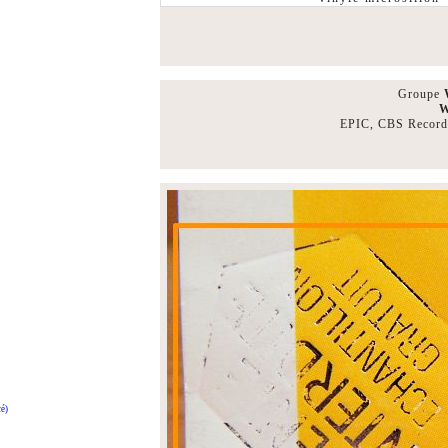
Groupe
W
EPIC, CBS Records
é)