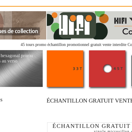
45 tours promo échantillon promotionnel gratuit vente interdite 
n hexagonal promo
s au verso
ÉCHANTILLON GRATUIT VENTE
RS
ÉCHANTILLON GRATUIT
vinyle microsillon 