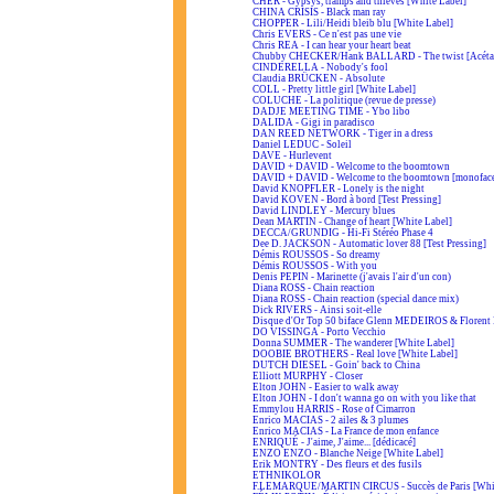
CHER - Gypsys, tramps and thieves [White Label]
CHINA CRISIS - Black man ray
CHOPPER - Lili/Heidi bleib blu [White Label]
Chris EVERS - Ce n'est pas une vie
Chris REA - I can hear your heart beat
Chubby CHECKER/Hank BALLARD - The twist [Acéta
CINDERELLA - Nobody's fool
Claudia BRÜCKEN - Absolute
COLL - Pretty little girl [White Label]
COLUCHE - La politique (revue de presse)
DADJE MEETING TIME - Ybo libo
DALIDA - Gigi in paradisco
DAN REED NETWORK - Tiger in a dress
Daniel LEDUC - Soleil
DAVE - Hurlevent
DAVID + DAVID - Welcome to the boomtown
DAVID + DAVID - Welcome to the boomtown [monofac
David KNOPFLER - Lonely is the night
David KOVEN - Bord à bord [Test Pressing]
David LINDLEY - Mercury blues
Dean MARTIN - Change of heart [White Label]
DECCA/GRUNDIG - Hi-Fi Stéréo Phase 4
Dee D. JACKSON - Automatic lover 88 [Test Pressing]
Démis ROUSSOS - So dreamy
Démis ROUSSOS - With you
Denis PEPIN - Marinette (j'avais l'air d'un con)
Diana ROSS - Chain reaction
Diana ROSS - Chain reaction (special dance mix)
Dick RIVERS - Ainsi soit-elle
Disque d'Or Top 50 biface Glenn MEDEIROS & Floren
DO VISSINGA - Porto Vecchio
Donna SUMMER - The wanderer [White Label]
DOOBIE BROTHERS - Real love [White Label]
DUTCH DIESEL - Goin' back to China
Elliott MURPHY - Closer
Elton JOHN - Easier to walk away
Elton JOHN - I don't wanna go on with you like that
Emmylou HARRIS - Rose of Cimarron
Enrico MACIAS - 2 ailes & 3 plumes
Enrico MACIAS - La France de mon enfance
ENRIQUÉ - J'aime, J'aime... [dédicacé]
ENZO ENZO - Blanche Neige [White Label]
Erik MONTRY - Des fleurs et des fusils
ETHNIKOLOR
F.LEMARQUE/MARTIN CIRCUS - Succès de Paris [Whit