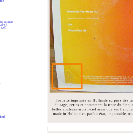
rché
 mi corazon
Label]
Label]
e
y
Pochette imprimée en Hollande au pays des tul
d'usage, certes et notamment la trace du disqu
]
belles couleurs arc-en-ciel ainsi que ses tranche
made in Holland en parfait état, impeccable, ni
ing]