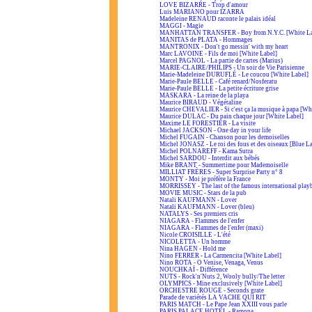
LOVE BIZARRE - Trop d'amour
Luis MARIANO pour IZARRA
Madeleine RENAUD raconte le palais idéal
MAGGI - Magie
MANHATTAN TRANSFER - Boy from N.Y.C. [White La
MANITAS de PLATA - Hommages
MANTRONIX - Don't go messin' with my heart
Marc LAVOINE - Fils de moi [White Label]
Marcel PAGNOL - La partie de cartes (Marius)
MARIE-CLAIRE/PHILIPS - Un soir de Vie Parisienne
Marie-Madeleine DURUFLÉ - Le coucou [White Label]
Marie-Paule BELLE - Café renard/Nosferatu
Marie-Paule BELLE - La petite écriture grise
MASKARA - La reine de la playa
Maurice BIRAUD - Végétaline
Maurice CHEVALIER - Si c'est ça la musique à papa [Wh
Maurice DULAC - Du pain chaque jour [White Label]
Maxime LE FORESTIER - La visite
Michael JACKSON - One day in your life
Michel FUGAIN - Chanson pour les demoiselles
Michel JONASZ - Le roi des fous et des oiseaux [Blue L
Michel POLNAREFF - Kama Sutra
Michel SARDOU - Interdit aux bébés
Mike BRANT - Summertime pour Mademoiselle
MILLIAT FRÈRES - Super Surprise Party n° 8
MONTY - Moi je préfère la France
MORRISSEY - The last of the famous international play
MOVIE MUSIC - Stars de la pub
Natali KAUFMANN - Lover
Natali KAUFMANN - Lover (bleu)
NATALYS - Ses premiers cris
NIAGARA - Flammes de l'enfer
NIAGARA - Flammes de l'enfer (maxi)
Nicole CROISILLE - L'été
NICOLETTA - Un homme
Nina HAGEN - Hold me
Nino FERRER - La Carmencita [White Label]
Nino ROTA - O Venise, Venaga, Venus
NOUCHKAÏ - Différence
NUTS - Rock'n'Nuts 2, Wooly bully/The letter
OLYMPICS - Mine exclusively [White Label]
ORCHESTRE ROUGE - Seconds grate
Parade de variétés LA VACHE QUI RIT
PARIS MATCH - Le Pape Jean XXIII vous parle
PARIS PALACE HOTEL - Ramona