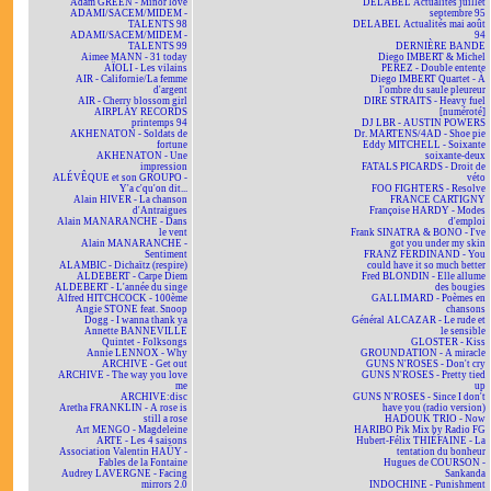
Adam GREEN - Minor love
DELABEL Actualités juillet
ADAMI/SACEM/MIDEM -
septembre 95
TALENTS 98
DELABEL Actualités mai août
ADAMI/SACEM/MIDEM -
94
TALENTS 99
DERNIÈRE BANDE
Aimee MANN - 31 today
Diego IMBERT & Michel
AÏOLI - Les vilains
PEREZ - Double entente
AIR - Californie/La femme
Diego IMBERT Quartet - À
d'argent
l'ombre du saule pleureur
AIR - Cherry blossom girl
DIRE STRAITS - Heavy fuel
AIRPLAY RECORDS
[numéroté]
printemps 94
DJ LBR - AUSTIN POWERS
AKHENATON - Soldats de
Dr. MARTENS/4AD - Shoe pie
fortune
Eddy MITCHELL - Soixante
AKHENATON - Une
soixante-deux
impression
FATALS PICARDS - Droit de
ALÉVÊQUE et son GROUPO -
véto
Y'a c'qu'on dit...
FOO FIGHTERS - Resolve
Alain HIVER - La chanson
FRANCE CARTIGNY
d'Antraigues
Françoise HARDY - Modes
Alain MANARANCHE - Dans
d'emploi
le vent
Frank SINATRA & BONO - I've
Alain MANARANCHE -
got you under my skin
Sentiment
FRANZ FERDINAND - You
ALAMBIC - Dichaïtz (respire)
could have it so much better
ALDEBERT - Carpe Diem
Fred BLONDIN - Elle allume
ALDEBERT - L'année du singe
des bougies
Alfred HITCHCOCK - 100ème
GALLIMARD - Poèmes en
Angie STONE feat. Snoop
chansons
Dogg - I wanna thank ya
Général ALCAZAR - Le rude et
Annette BANNEVILLE
le sensible
Quintet - Folksongs
GLOSTER - Kiss
Annie LENNOX - Why
GROUNDATION - A miracle
ARCHIVE - Get out
GUNS N'ROSES - Don't cry
ARCHIVE - The way you love
GUNS N'ROSES - Pretty tied
me
up
ARCHIVE:disc
GUNS N'ROSES - Since I don't
Aretha FRANKLIN - A rose is
have you (radio version)
still a rose
HADOUK TRIO - Now
Art MENGO - Magdeleine
HARIBO Pik Mix by Radio FG
ARTE - Les 4 saisons
Hubert-Félix THIÉFAINE - La
Association Valentin HAÜY -
tentation du bonheur
Fables de la Fontaine
Hugues de COURSON -
Audrey LAVERGNE - Facing
Sankanda
mirrors 2.0
INDOCHINE - Punishment