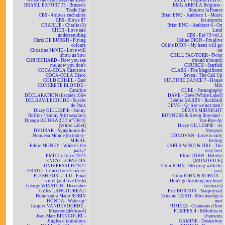
Where the beat meets the street
BIZZL - Tropical Hits 87
BRASIL EXPORT 73 - Brussels
BMG ARIOLA Belgium -
Trade Fair
Bonjour la France
CBS - 4 slows enchaînés
Brian ENO - Ambient 1 - Music
CBS - Slows 87
for airports
CHARLIE - Charlie (5)
Brian ENO - Ambient 4 - On
CHER - Love and
Land
understanding
CBS - Été 73 vol.1
Chris DE BURGH - Flying
Céline DION - I'm alive
colours
Céline DION - My heart will go
Christine McVIE - Love will
on
show us how
CHILL FAC-TORR - Twist
Cliff RICHARD - Now you see
(round'n'round)
me, now you don't
CHURCH - Starfish
COCA-COLA Chansons
CLASH - The Magnificent
COCA-COLA Disco
Seven / The Call Up
COLD CHISEL - East
CULTURE DANCE 7 - House
CONCRETE BLONDE -
Mix
Caroline
CURE - Pornography
DÉCLARATION (fiscale) 1964
DAVE - Dave [White Label]
DELHAY/LECOUDE - Succès
Debbie HARRY - Rockbird
de Paris
DEVO - Q: Are we not men?
Dizzy GILLESPIE - Sonny
DEXYS MIDNIGHT
Rollins / Sonny Stitt sessions
RUNNERS & Kevin Rowland -
Django REINHARDT n°73610
Too-Rye-Ay
[White Label]
Dizzy GILLESPIE - At
DVORAK - Symphonie du
Newport
Nouveau Monde (extraits) -
DONOVAN - Love is only
MIKAL
feeling
Eddie MONEY - Where's the
EARTH WIND & FIRE - The
party?
very best
EMI Christmas 1974
Elton JOHN - Believe
ENCYCLOPAEDIA
[MONOFACE]
UNIVERSALIS 1972
Elton JOHN - Sleeping with the
ERATO - Concert sur 3 siècles
past
FLESH FOR LULU - Final
Elton JOHN & RUPAUL -
vinyl (and live flesh)
Don't go breaking my heart
George WINSTON - December
(remixes)
Gilles LANGOUREAU
Eric BURDON - Starportrait
Hommage à Mado ROBIN
Etienne DAHO - Mon manège à
HONDA - Wake up!
moi
Jacques VANDEVOORDE -
FUMÉES - Chansons d'hier
Miserere [dédicacé]
FUMÉES II - Mélodies et
Jean-Marc BIENCOURT -
chansons
Jingles d'imitations
GAMINE - Dream boy