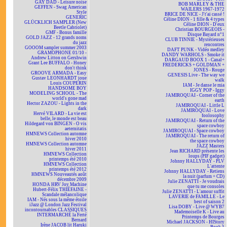
GAY DAD - Leisure noise
BOB MARLEY & THE
GEFFEN - Swag American
WAILERS 1967-1972
Style
BRICE DE NICE - J't'ai cassé !
GENERIC
Céline DION - 1 fille & 4 types
GLÜCKLICH SAMPLER (New
Céline DION - D'eux
Beetle Cabriolet)
Christian BOURGEOIS -
GMF - Bonus famille
Disque Bayard n°1
GOLD JAZZ - 12 grands noms
CLUB TINNIE - Mystérieuses
du jazz
rencontres
GOOOM sampler summer 2003
DAFT PUNK - Vidéo medley
GRAMOPHONE 01/10 -
DANDY WARHOLS - Smoke it
Andrew Litton on Gershwin
DARGAUD BOOX 1 - Canal+
Grant Lee BUFFALO - Honey
FREDERICKS + GOLDMAN +
don't think
JONES - Rouge
GROOVE ARMADA - Easy
GENESIS Live - The way we
Gustav LEONHARDT joue
walk
Louis COUPERIN
IAM - Je danse le mia
HANDSOME BOY
IGGY POP - Iggy
MODELING SCHOOL - The
JAMIROQUAI - Corner of the
world's gone mad
earth
Hector ZAZOU - Lights in the
JAMIROQUAI - Little L
dark
JAMIROQUAI - Love
Hervé VILARD - La vie est
foolosophy
belle, le monde est beau
JAMIROQUAI - Return of the
Hildegard von BINGEN - O vis
space cowboy
aeternitatis
JAMIROQUAI - Space cowboy
HMNEWS Collection automne
JAMIROQUAI - The return of
hiver 2010
the space cowboy
HMNEWS Collection automne
JAZZ Masters
hiver 2011
Jean RICHARD présente les
HMNEWS Collection
loups (PIF gadget)
printemps été 2010
Johnny HALLYDAY - PLV
HMNEWS Collection
L'attente
printemps été 2012
Johnny HALLYDAY - Retiens
HMNEWS Nouveautés août
la nuit (parfum + CD)
décembre 2009
Julie ZENATTI - Je voudrais
HONDA HRV Joy Machine
que tu me consoles
Hubert-Félix THIÉFAINE -
Julie ZENATTI - L'amour suffit
Scandale mélancolique
LAVERIE de FAMILLE - Le
IAM - Nés sous la même étoile
best of saison 2
iJazz @ London Jazz Festival
Lisa DOBY - Live @ WYB7
incontournables CLASSIQUES
Mademoiselle K - Live au
INTERMARCHÉ la Ferté
Printemps de Bourges
Bernard
Michael JACKSON - HIStory
Irène JACOB lit Haruki