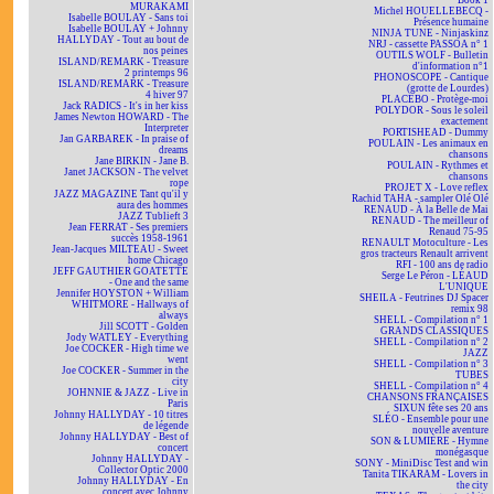
Book 1
MURAKAMI
Michel HOUELLEBECQ -
Isabelle BOULAY - Sans toi
Présence humaine
Isabelle BOULAY + Johnny
NINJA TUNE - Ninjaskinz
HALLYDAY - Tout au bout de
NRJ - cassette PASSOA n° 1
nos peines
OUTILS WOLF - Bulletin
ISLAND/REMARK - Treasure
d'information n°1
2 printemps 96
PHONOSCOPE - Cantique
ISLAND/REMARK - Treasure
(grotte de Lourdes)
4 hiver 97
PLACEBO - Protège-moi
Jack RADICS - It's in her kiss
POLYDOR - Sous le soleil
James Newton HOWARD - The
exactement
Interpreter
PORTISHEAD - Dummy
Jan GARBAREK - In praise of
POULAIN - Les animaux en
dreams
chansons
Jane BIRKIN - Jane B.
POULAIN - Rythmes et
Janet JACKSON - The velvet
chansons
rope
PROJET X - Love reflex
JAZZ MAGAZINE Tant qu'il y
Rachid TAHA - sampler Olé Olé
aura des hommes
RENAUD - À la Belle de Mai
JAZZ Tublieft 3
RENAUD - The meilleur of
Jean FERRAT - Ses premiers
Renaud 75-95
succès 1958-1961
RENAULT Motoculture - Les
Jean-Jacques MILTEAU - Sweet
gros tracteurs Renault arrivent
home Chicago
RFI - 100 ans de radio
JEFF GAUTHIER GOATETTE
Serge Le Péron - LÉAUD
- One and the same
L'UNIQUE
Jennifer HOYSTON + William
SHEILA - Feutrines DJ Spacer
WHITMORE - Hallways of
remix 98
always
SHELL - Compilation n° 1
Jill SCOTT - Golden
GRANDS CLASSIQUES
Jody WATLEY - Everything
SHELL - Compilation n° 2
Joe COCKER - High time we
JAZZ
went
SHELL - Compilation n° 3
Joe COCKER - Summer in the
TUBES
city
SHELL - Compilation n° 4
JOHNNIE & JAZZ - Live in
CHANSONS FRANÇAISES
Paris
SIXUN fête ses 20 ans
Johnny HALLYDAY - 10 titres
SLÉO - Ensemble pour une
de légende
nouvelle aventure
Johnny HALLYDAY - Best of
SON & LUMIÈRE - Hymne
concert
monégasque
Johnny HALLYDAY -
SONY - MiniDisc Test and win
Collector Optic 2000
Tanita TIKARAM - Lovers in
Johnny HALLYDAY - En
the city
concert avec Johnny