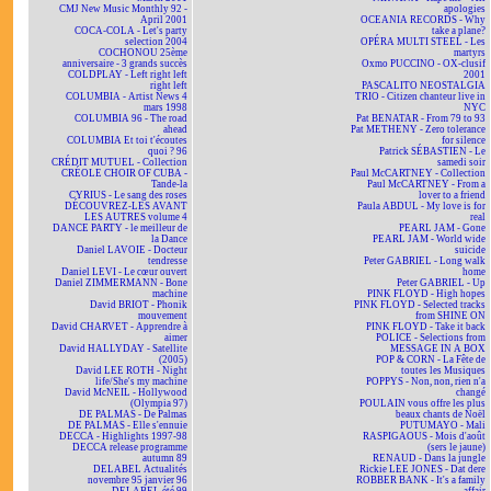
CMJ New Music Monthly 92 -
apologies
April 2001
OCEANIA RECORDS - Why
COCA-COLA - Let's party
take a plane?
selection 2004
OPÉRA MULTI STEEL - Les
COCHONOU 25ème
martyrs
anniversaire - 3 grands succès
Oxmo PUCCINO - OX-clusif
COLDPLAY - Left right left
2001
right left
PASCALITO NEOSTALGIA
COLUMBIA - Artist News 4
TRIO - Citizen chanteur live in
mars 1998
NYC
COLUMBIA 96 - The road
Pat BENATAR - From 79 to 93
ahead
Pat METHENY - Zero tolerance
COLUMBIA Et toi t'écoutes
for silence
quoi ? 96
Patrick SÉBASTIEN - Le
CRÉDIT MUTUEL - Collection
samedi soir
CRÉOLE CHOIR OF CUBA -
Paul McCARTNEY - Collection
Tande-la
Paul McCARTNEY - From a
CYRIUS - Le sang des roses
lover to a friend
DÉCOUVREZ-LES AVANT
Paula ABDUL - My love is for
LES AUTRES volume 4
real
DANCE PARTY - le meilleur de
PEARL JAM - Gone
la Dance
PEARL JAM - World wide
Daniel LAVOIE - Docteur
suicide
tendresse
Peter GABRIEL - Long walk
Daniel LEVI - Le cœur ouvert
home
Daniel ZIMMERMANN - Bone
Peter GABRIEL - Up
machine
PINK FLOYD - High hopes
David BRIOT - Phonik
PINK FLOYD - Selected tracks
mouvement
from SHINE ON
David CHARVET - Apprendre à
PINK FLOYD - Take it back
aimer
POLICE - Selections from
David HALLYDAY - Satellite
MESSAGE IN A BOX
(2005)
POP & CORN - La Fête de
David LEE ROTH - Night
toutes les Musiques
life/She's my machine
POPPYS - Non, non, rien n'a
David McNEIL - Hollywood
changé
(Olympia 97)
POULAIN vous offre les plus
DE PALMAS - De Palmas
beaux chants de Noël
DE PALMAS - Elle s'ennuie
PUTUMAYO - Mali
DECCA - Highlights 1997-98
RASPIGAOUS - Mois d'août
DECCA release programme
(sers le jaune)
autumn 89
RENAUD - Dans la jungle
DELABEL Actualités
Rickie LEE JONES - Dat dere
novembre 95 janvier 96
ROBBER BANK - It's a family