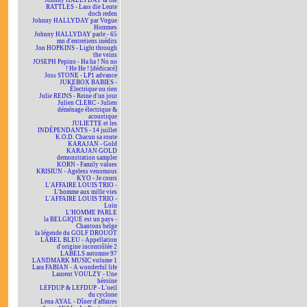
Johnny HALLYDAY & the
RATTLES - Lass die Leute
doch reden
Johnny HALLYDAY par Vogue
Hommes
Johnny HALLYDAY parle - 65
mn d'entretiens inédits
Jon HOPKINS - Light through
the veins
JOSEPH Pepino - Ha ha ! No no
! He He ! [dédicacé]
Joss STONE - LP1 advance
JUKEBOX BABIES -
Électrique ou rien
Julie REINS - Reine d'un jour
Julien CLERC - Julien
déménage électrique &
acoustique
JULIETTE et les
INDÉPENDANTS - 14 juillet
K.O.D. Chacun sa route
KARAJAN - Gold
KARAJAN GOLD
demonstration sampler
KORN - Family values
KRISIUN - Ageless venomous
KYO - Je cours
L'AFFAIRE LOUIS TRIO -
L'homme aux mille vies
L'AFFAIRE LOUIS TRIO -
Loin
L'HOMME PARLE
la BELGIQUE est un pays -
Chantons belge
la légende du GOLF DROUOT
LABEL BLEU - Appellation
d'origine incontrôlée 2
LABELS automne 97
LANDMARK MUSIC volume 1
Lara FABIAN - A wonderful life
Laurent VOULZY - Une
héroïne
LEFDUP & LEFDUP - L'oeil
du cyclone
Lena AYAL - Dîner d'affaires