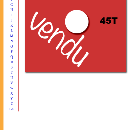
G
H
I
J
K
L
M
N
O
P
Q
R
S
T
U
V
W
X
Y
Z
0-9