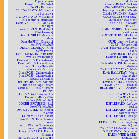
Tiger in a dress
du beurre
Daniel LEDUC - Soleil
Claude FRANÇOIS - Reste
DAVE - Hurlevent
Claude ROGEN - Fantaisie
DAVID + DAVID - Welcome to
Impromptu op. 66 de Chopin
the boomtown
Claudia BRÜCKEN - Fanatic
DAVID + DAVID - Welcome to
COCA-COLA French Rock -
the boomtown [monoface]
Téléphone + Starshooter
David KNOPFLER - Lonely is
COCA-COLA Nicolas
the night
PEYRAC
David KOVEN - Bord à bord
COMMUNARDS - Don't leave
[Test Pressing]
me this way
David LINDLEY - Mercury
CROWDED HOUSE - Fall at
blues
your feet
Dean MARTIN - Change of
CURE - Just like heaven
heart [White Label]
CURE - Never enough
DECCA/GRUNDIG - Hi-Fi
DANI - Papa vient d'épouser la
Stéréo Phase 4
bonne
Dee D. JACKSON - Automatic
Daniel DARC - La ville
lover 88 [Test Pressing]
Danielle DARRIEUX - Le
Démis ROUSSOS - So dreamy
temps d'aimer
Démis ROUSSOS - With you
Dante AGOSTINI - Initiation à
Denis PEPIN - Marinette
la batterie
(j'avais l'air d'un con)
David HALLYDAY - Ooh la la
Diana ROSS - Chain reaction
David HALLYDAY - Wanna
Diana ROSS - Chain reaction
take my time
(special dance mix)
David KOVEN - Afrique
Dick RIVERS - Ainsi soit-elle
David MARTIAL - Célimène
Disque d'Or Top 50 biface
David Mc NEIL - Tiramisu
Glenn MEDEIROS & Florent
DEAD OR ALIVE - Brand new
PAGNY
lover
DO VISSINGA - Porto Vecchio
DEF LEPPARD - Animal
Donna SUMMER - The
DEF LEPPARD - Animal
wanderer [White Label]
(spécial promo)
DOOBIE BROTHERS - Real
DEF LEPPARD - Let's get
love [White Label]
rocked
DUTCH DIESEL - Goin' back
DEF LEPPARD - Let's get
to China
rocked (poster)
Elliott MURPHY - Closer
DEF LEPPARD - Let's get
Elton JOHN - Easier to walk
rocked (teaser)
away
DEPECHE MODE - Everything
Elton JOHN - I don't wanna go
counts (live)
on with you like that
Dick RIVERS - Je t'ai reconnue
Emmylou HARRIS - Rose of
Dolly PARTON - Downtown
Cimarron
EARTH WIND & FIRE -
Enrico MACIAS - 2 ailes & 3
Saturday nite