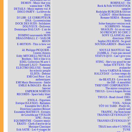
DELABEL été 99
affair
DEMON - Music that you
ROBINEAU - On
wanna hear + EPK
Rock & Folk WOODSTOCK
DETAILS - Music matters vol. 8
sampler
DISCO PARTY - La fièvre du
Rodolphe BURGER & Olivier
disco
CADIOT - Hôtel Robinson
DJ LBR - LE CORRUPTEUR
Romane SERDA - Romane
DNA - La serenissima
Serda
DOCK DES SUDS - Solidaires
Scène française version rock
DOLIVEUX - Doliveux
SCORPIONS - Woman
Dominique DALCAN - L'air de
SHAOLIN - Ici on en veut
rien
SO FRENCHY SO CHIC 2
DOMINO nouveautés 98/99
SONY CLASSICAL new
DRAGONBALL Z + SAILOR
directions 1999
MOON
Sophie ZELMANI - So good
E-MOTION - This is how we
SOUNDGARDEN - Black hole
are
sun
éd. Philippe PICQUIER -
SOUS LE MANTEAU feat.
Contes chinois
ZAMBLA - J'suis pas rassuré
Eddy MITCHELL/NEVILLE
STATUS QUO - Can't give you
Brothers - Tell it like it is
more
EDEL Collection 96 acte 1
STING - She's too good for me
Edouard LALO - Namouna
Sufjan STEVENS - The
ELECTRO DELUXE - Sound
avalanche
for eclectic people
Sylvie VARTAN & Johnny
ELISTA - Debout
HALLYDAY - Le bon temps du
EMI Cool Price - Les
rock'n'roll
authentiques
the BEATLES - Love me do
EMI Music Ressources - Smile
the DØ - A mouthful
EMILE & IMAGES - Rio de
THIEVERY CORPORATION -
Janvier
The mirror conspiracy
EMPEROR NORTON
THUGS - Live à Angers février
RECORDS - Space baby blast
1996
off
THUGS - Road closed 1983-
ENOLA - Figurines
1999
Enrique IGLESIAS - Bailamos
TOOL - Schism
Ensemble De CÆLIS -
TÔT OU TARD - Plutôt tôt,
Direction Laurence Brisset
plutôt tard
Ensemble MATHEUS - Extraits
TRAFFIC - Far from home
de Griselda par VIVALDI
TRANSES CÉVENOLES N°
EPIC - Focus
17
EQUIMINTHE - Country music
TRANSES CÉVENOLES N°
ERATO - Chefs d'œuvre de la
18
Musique Classique
TRAX hors série # 5 NINJA
Erik SATIE - Les 4 visages de
TUNE