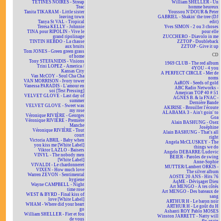
TÉTINES NOIRES - Streap
William SHELLER - Un
Teac
homme heureux
Tanita TIKARAM - Little sister
Youssou N'DOUR & Peter
leaving town
GABRIEL - Shakin' the tree (DJ
Tanya St VAL - Tropical
edit)
Teresa KELLY - Johnnie
Yves SIMON - 2 ou 3 choses
TINA pour RIPOLIN - Vive le
pour elle
grand ripolinage
ZUCCHERO - Diavolo in me
TINTIN HEBDO - La chasse
ZZTOP - Doubleback
aux bruits
ZZTOP - Give it up
Tom JONES - Green green grass
CD
of home
Tony STEFANIDIS - Visions
1969 CLUB - The red album
Trini LOPEZ - America /
4YOU - 4 you
Kansas City
A PERFECT CIRCLE - Mer de
Van McCOY - Soul Cha Cha
noms
VAN MORRISON - Ivory tower
AaRON - Seeds of gold
Vanessa PARADIS - L'amour en
ABC Radio Networks -
soi [Test Pressing]
American TOP 40 # 51
VELVET GLOVE - Last day of
AGNÈS B. & la FNAC -
summer
Dernière Bande
VELVET GLOVE - Sweet was
AKIRISE - Brouiller l'écoute
my rose
ALABAMA 3 - Ain't goin' to
Véronique RIVIÈRE - Georges
Goa
Véronique RIVIÈRE - Première
Alain BASHUNG - Osez
Manche
Joséphine
Véronique RIVIÈRE - Tout
Alain BASHUNG - That's all
court
right
Victoria ABRIL - Baby when
Angela McCLUSKEY - The
you kiss me [White Label]
things we do
Viktor LAZLO - Baisers
Angelo DEBARRE/Ludovic
VINYL - The nobody men
BEIER - Paroles de swing
[White Label]
Anne-Sophie
VIVALDI - Le chardonneret
MUTTER/Lambert ORKIS -
VIXEN - How much love
The silver album
Warren ZEVON - Sentimental
AOSTE 20 ANS - Hits 76
hygiene
AqME - Dévisager Dieu
Wayne CAMPBELL - Night
Art MENGO - À tes côtés
time rose
Art MENGO - Des bateaux de
WEST & BYRD - Final kiss of
sang
love [White Label]
ARTHUR H - Le baron noir
WHAM - Where did your heart
ARTHUR H - Le goût du H
go
Ashanti ROY Pablo MOSES
William SHELLER - Fier et fou
Winston JARRETT - Natty will
de vous