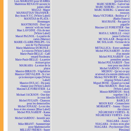
Luis MARIANO pour IZARRA
(picture-disc)
Madeleine RENAUD raconte le
MARC SEBERG - Galver'ran
palais idéal
MARC SEBERG - Je t'accorde
MAGGI - Magie
MARC SEBERG - L'amour aux
MANHATTAN TRANSFER -
trousses
Boy from N.Y.C. [White Label]
Maria VICTORIA - Boléros n° 2
MANITAS de PLATA -
(Radio France)
Hommages
MAURANE - Pas gaie la
MANTRONIX - Don't go
pagaille
messin' with my heart
Maxime LE FORESTIER - San
Marc LAVOINE - Fils de moi
Francisco
[White Label]
MAYA L'ABEILLE - vinyl
Marcel PAGNOL - La partie de
jaune Collector
cartes (Marius)
MC SOLAAR - Bouge de là
MARIE-CLAIRE/PHILIPS - Un
MC SOLAAR - Victime de la
soir de Vie Parisienne
mode
Marie-Madeleine DURUFLÉ -
METALLICA - Enter sandman
Le coucou [White Label]
Michel POLNAREFF - Je rêve
Marie-Paule BELLE - Café
d'un monde
renard/Nosferatu
Michel POLNAREFF - Les
Marie-Paule BELLE - La petite
premières années
écriture grise
Michel POLNAREFF - Tout
MASKARA - La reine de la
tout pour ma chérie
playa
Michel SARDOU - Je vole
Maurice BIRAUD - Végétaline
MICHOU - Qu'est-ce qui
Maurice CHEVALIER - Si c'est
m'attend à la rentrée (dédicacé)
ça la musique à papa [White
Mickey NEWBURY - Blue sky
Label]
shining [White Label]
Maurice DULAC - Du pain
Miguel BOSÉ - Quand ça va mal
chaque jour [White Label]
Mike MAREEN - Here I am
Maxime LE FORESTIER - La
[White Label]
visite
Minnie RIPERTON - Stick
Michael JACKSON - One day
together 1 & 2
in your life
Mireille MATHIEU -
Michel FUGAIN - Chanson
BARCLAY
pour les demoiselles
MOON RAY - Comanchero
Michel JONASZ - Le roi des
MORIARTY - Jimmy / Enjoy
fous et des oiseaux [Blue Label]
the silence
Michel POLNAREFF - Kama
NÉGRESSES VERTES - IL
Sutra
NÉGRESSES VERTES - Zobi
Michel SARDOU - Interdit aux
la mouche
bébés
NIAGARA - Assez !
Mike BRANT - Summertime
NIAGARA - Je dois m'en aller
pour Mademoiselle
NIAGARA - Psychotrope [Test
MILLIAT FRÈRES - Super
Pressing]