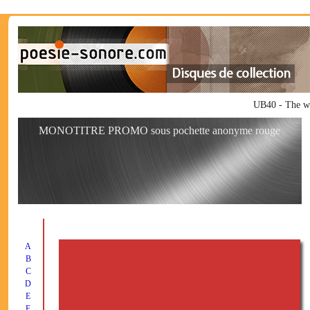
UB40 - The way
MONOTITRE PROMO sous pochette anonyme rouge
A
B
C
D
E
F