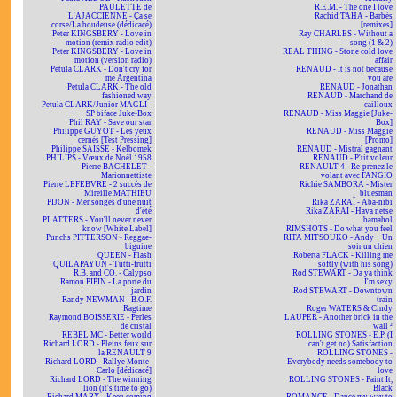
PAULETTE de
R.E.M. - The one I love
L'AJACCIENNE - Ça se
Rachid TAHA - Barbès
corse/La boudeuse (dédicacé)
[remixes]
Peter KINGSBERY - Love in
Ray CHARLES - Without a
motion (remix radio edit)
song (1 & 2)
Peter KINGSBERY - Love in
REAL THING - Stone cold love
motion (version radio)
affair
Petula CLARK - Don't cry for
RENAUD - It is not because
me Argentina
you are
Petula CLARK - The old
RENAUD - Jonathan
fashioned way
RENAUD - Marchand de
Petula CLARK/Junior MAGLI -
cailloux
SP biface Juke-Box
RENAUD - Miss Maggie [Juke-
Phil RAY - Save our star
Box]
Philippe GUYOT - Les yeux
RENAUD - Miss Maggie
cernés [Test Pressing]
[Promo]
Philippe SAISSE - Kelbomek
RENAUD - Mistral gagnant
PHILIPS - Vœux de Noël 1958
RENAUD - P'tit voleur
Pierre BACHELET -
RENAULT 4 - Re-prenez le
Marionnettiste
volant avec FANGIO
Pierre LEFEBVRE - 2 succès de
Richie SAMBORA - Mister
Mireille MATHIEU
bluesman
PIJON - Mensonges d'une nuit
Rika ZARAÏ - Aba-nibi
d'été
Rika ZARAÏ - Hava netse
PLATTERS - You'll never never
bamahol
know [White Label]
RIMSHOTS - Do what you feel
Punchs PITTERSON - Reggae-
RITA MITSOUKO - Andy + Un
biguine
soir un chien
QUEEN - Flash
Roberta FLACK - Killing me
QUILAPAYUN - Tutti-frutti
softly (with his song)
R.B. and CO. - Calypso
Rod STEWART - Da ya think
Ramon PIPIN - La porte du
I'm sexy
jardin
Rod STEWART - Downtown
Randy NEWMAN - B.O.F.
train
Ragtime
Roger WATERS & Cindy
Raymond BOISSERIE - Perles
LAUPER - Another brick in the
de cristal
wall ²
REBEL MC - Better world
ROLLING STONES - E.P. (I
Richard LORD - Pleins feux sur
can't get no) Satisfaction
la RENAULT 9
ROLLING STONES -
Richard LORD - Rallye Monte-
Everybody needs somebody to
Carlo [dédicacé]
love
Richard LORD - The winning
ROLLING STONES - Paint It,
lion (it's time to go)
Black