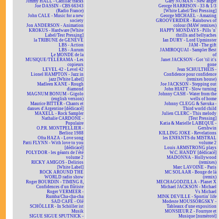
Jimmy HALL - Cadillac tracks
Gary NUMAN - New anger
Joe DASSIN - CBS 66343
George HARRISON - 33 & 1/3
(Radio France)
[White Label/Test Pressing]
John CALE - Music for a new
George MICHAEL - Amazing
society
GROOVERIDER - Rainbows of
Jon ANDERSON - Animation
colour (MAW remixes)
KROKUS - Hardware [White
HAPPY MONDAYS - Pills 'n'
Label/Test Pressing]
thrills and bellyaches
la TRIBUNE de GENÈVE
Ian DURY - Lord Upminster
LBS - Action
JAM - The gift
LBS - Aurum
JAMIROQUAI - Sampler Best
Le MONDE de la
of
MUSIQUE/TÉLÉRAMA - Les
Janet JACKSON - Got 'til it's
copieurs
gone
LEVEL 42 - Level 42
Jean SCHULTHEIS -
Lionel HAMPTON - Jazz in
Confidence pour confidence
jazz [White Label]
(remixes house)
Madleen KANE - Rough
Joe JACKSON - Stepping out
diamond
John HIATT - Slow turning
MAGNUM BONUM - Gigolo
Johnny CASH - Water from the
(english version)
wells of home
Maurice BITTER - Chants et
Johnny CLEGG & Savuka -
danses d'Argentine [dédicacé]
Third world child
MAXELL - Rock Sampler
Julien CLERC - This melody
Nathalie CARDONE -
[Test Pressing]
Populaire
Katia & Marielle LABEQUE -
O.P.R. MONTPELLIER -
Gershwin
Berlioz 1988
KILLING JOKE - Revelations
Ofra HAZA - Love song
les ENFANTS du MISTRAL
Patti FLYNN - With love to you
volume 2
[dédicacé]
Louis ARMSTRONG plays
POLYDOR - les géants de l'été
W.C. HANDY [dédicacé]
volume 2
MADONNA - Hollywood
RICKY AMIGOS - Delirios
(remixes)
[White Label]
Marc LAVOINE - Paris
ROCK AROUND THE
MC SOLAAR - Bouge de là
WORLD radio show
(remix)
Roger BOURDIN - TIMING 8,
MECHAGODZILLA - Planet X
Confidences d'un flûtiste
Michael JACKSON - Michael
Roger VERMEER -
Vs Michael
Rumba/Cha-cha-cha
MINK DEVILLE - Sportin' life
SAD CAFÉ - Olé
Modeste MOUSSORGSKY -
SCHÖLLER - In Schöller ist
Tableaux d'une exposition
Musik
MONSIEUR Z - Fourrure et
SIGUE SIGUE SPUTNICK -
Musique [numéroté]