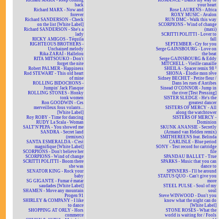
Richard MARX - Keep coming
ROMANCE - Dance my way to
back
your heart
Richard MARX - Now and
Rose LAURENS - Africa
forever
ROXY MUSIC - Avalon
Richard SANDERSON - Check
RUN DMC - Walk this way
on the list [White Label]
SCORPIONS - Wind of change
Richard SANDERSON - She's a
(maxi)
lady
SCRITTI POLITTI - Lover to
RICKY AMIGOS - Téquila
fall
RIGHTEOUS BROTHERS -
SEPTEMBER - Cry for you
Unchained melody
Serge GAINSBOURG - Love on
Rika ZARAÏ - Hallelou
the beat
RITA MITSOUKO - Don't
Serge GAINSBOURG & Eddy
forget the nite
MITCHELL - Vieille canaille
Robert PALMER - Happiness
SHEILA - Spacer remix 98 ²
Rod STEWART - This old heart
SHONA - Elodie mon rêve
of mine
Sidney BECHET - Petite fleur /
ROLLING BIDOCHONS -
Dans les rues d'Antibes
Jumpin' Jack Flasque
Sinead O'CONNOR - Jump in
ROLLING STONES - Honky
the river [Test Pressing]
tonk women
SISTER SLEDGE - He's the
Ron GOODWIN - Ces
greatest dancer
merveilleux fous volants...
SISTERS OF MERCY - All
[White Label]
along the watchtower
Roy ROBY - Time for dancing
SISTERS OF MERCY -
RUDY La Scala - Woman
Dominion
SALT'N'PEPA - You showed me
SKUNK ANANSIE - Secretly
SANDRA - Secret land
(Armand van Helden remix)
(remixes)
SMITHEREENS feat. Belinda
SANTA ESMERALDA - C'est
CARLISLE - Blue period
magnifique [White Label]
SONY - Test record for cartridge
SCORPIONS - Don't believe her
file
SCORPIONS - Wind of change
SPANDAU BALLET - True
SCRITTI POLITTI - Boom there
SPARKS - Music that you can
she was
dance to
SENATOR KING - Rock your
SPINNERS - I'll be around
baby
STATUS QUO - Can't give you
SG GIGANTE - Fumar é matar
more
saudades [White Label]
STEEL PULSE - Soul of my
SHAMEN - Move any mountain
soul
Progen 91
Steve WINWOOD - Don't you
SHIRLEY & COMPANY - I like
know what the night can do
to dance
[White Label]
SHOPPING AT ORLY - Hors
STONE ROSES - What the
commerce
world is waiting for / Fools