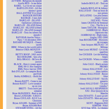
AUVIDIS - Religions du monde
park
Axelle RED - Je me fâche
Isabelle BOULAY - Tout un
BABEL - La vie est un cirque
jour
BABYLON ZOO - All the
Isabelle BOULAY & Johnny
money's gone
HALLYDAY - Tout au bout de
BALLANTINE'S Le rituel
nos peines
BANGER SISTERS
ISULATINE - Les plus beaux
BAOBAB - 3 mix dub
chants Corses
BARCLAY - ISLAND -
JAD WIO - Victor
Opération Libération
James CHANCE & Terminal
BARCLAY - ISLAND [bleu]
City - The fix is in
BARCLAY - ISLAND [crème]
James TAYLOR - Hourglass
BARCLAY - ISLAND [orange]
JAMIROQUAI - Black
BARCLAY - Tous les talents du
capricorn day
monde 2
JAMIROQUAI - High times,
BATOFAR cherche Tokyo -
singles 1992-2006
Paris 7-16 décembre 2001
Jean ROCHEFORT - Histoires
BAYARD MUSIQUE - Chants
de voyages
sacrés
Jean-Jacques MILTEAU - JJ
BBM - Where in the world (edit)
Milteau
Béatrice URIA-MONZON -
Jean-Louis MURAT - Le cri du
Carmen
papillon
BETTY BOOP - 1001 nuits
Joe COCKER - Let the healing
Bill DERAIME - Qui a bu
begin
Billy BRAGG - Mr love &
Joe COCKER - When a woman
justice
cries
BLACK - Here it comes again
John CALE - Black acetate
BMG 99/11 Hot Sampler
PROMO
BMG News Janvier 1999
Johnny HALLYDAY - Les
Bob DYLAN - Le sampler Rock
duos inédits
and Folk
Johnny HALLYDAY - Rester
Bobby KIMBALL - Hold the
libre
line
Johnny HALLYDAY - Succès
Bonnie RAITT - Come to me
garantis
Bonnie RAITT - Love sneakin'
Johnny HALLYDAY - Un jour
up on you
viendra ²
BRETT - Trois nuits par
Jordi SAVALL/HESPERION
semaine
XXI - Don Quijote de la
Brian McFADDEN - Real to me
Mancha
Brock LANDARS - S.M.D.U.
Julie ZENATTI - À quoi ça sert
Bruno COULAIS - B.O.F. Les
Julie ZENATTI - Mon ami pour
Choristes
la vie
Bryan ADAMS - Summer of 69
KENT - Hagnesta Hill
Bryan ADAMS/Rod
KMFDM - Nihil
STEWART/STING - All for
KYO feat. SITA - Le chemin