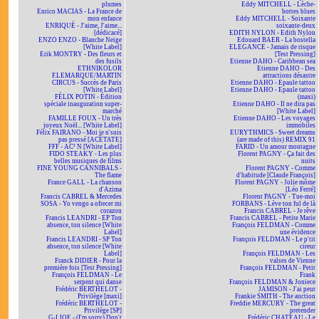
plumes
Eddy MITCHELL - Lèche-
Enrico MACIAS - La France de
bottes blues
mon enfance
Eddy MITCHELL - Soixante
ENRIQUÉ - J'aime, J'aime...
soixante-deux
[dédicacé]
EDITH NYLON - Edith Nylon
ENZO ENZO - Blanche Neige
Edouard BAER - La bostella
[White Label]
ELEGANCE - Jamais de risque
Erik MONTRY - Des fleurs et
[Test Pressing]
des fusils
Etienne DAHO - Caribbean sea
ETHNIKOLOR
Etienne DAHO - Des
F.LEMARQUE/MARTIN
attractions désastre
CIRCUS - Succès de Paris
Etienne DAHO - Epaule tattoo
[White Label]
Etienne DAHO - Epaule tattoo
FÉLIX POTIN - Édition
(maxi)
spéciale inauguration super-
Etienne DAHO - Il ne dira pas
marché
[White Label]
FAMILLE FOUX - Un très
Etienne DAHO - Les voyages
joyeux Noël... [White Label]
immobiles
Félix FAIRANO - Moi je n'suis
EURYTHMICS - Sweet dreams
pas pressé [ACÉTATE]
(are made of this) REMIX 91
FFF - AC² N [White Label]
FARID - Un amour montagne
FIDO STEAKY - Les plus
Florent PAGNY - Ça fait des
belles musiques de films
nuits
FINE YOUNG CANNIBALS -
Florent PAGNY - Comme
The flame
d'habitude [Claude François]
France GALL - La chanson
Florent PAGNY - Jolie môme
d'Azima
[Léo Ferré]
Francis CABREL & Mercedes
Florent PAGNY - Tue-moi
SOSA - Yo vengo a ofrecer mi
FORBANS - Lève ton ful de là
corazon
Francis CABREL - Je rêve
Francis LEANDRI - EP Ton
Francis CABREL - Petite Marie
absence, ton silence [White
François FELDMAN - Comme
Label]
une évidence
Francis LEANDRI - SP Ton
François FELDMAN - Le p'tit
absence, ton silence [White
cireur
Label]
François FELDMAN - Les
Franck DIDIER - Pour la
valses de Vienne
première fois [Test Pressing]
François FELDMAN - Petit
François FELDMAN - Le
Frank
serpent qui danse
François FELDMAN & Joniece
Frédéric BERTHELOT -
JAMISON - J'ai peur
Privilège [maxi]
Frankie SMITH - The auction
Frédéric BERTHELOT -
Freddie MERCURY - The great
Privilège [SP]
pretender
G-I JOE - (I'm sorry) Don't
Frédéric CHATEAU - Le