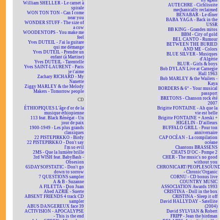
fly again
William SHELLER - Le carnet à
AUTECHRE - Cichlisuite
spirale
mechanically reclaimed
WON TON TON - Can I come
BÉNABAR - Le dîner
near you
BABA YAGA - Back in the
WONDER STUFF - The size of
USSR
a cow
BB KING - Grandes mitos
WOODENTOPS - You make me
BBM - City of gold
feel
BEL CANTO - Rumour
Yves DUTEIL - J'ai la guitare
BETWEEN THE BURIED
qui me démange
AND ME - Colors
Yves DUTEIL - Prendre un
BLUE SILVER - Musiques
enfant (à Martine)
d'Algérie
Yves DUTEIL - Tarentelle
BLUR - Girls & boys
Yves SAINT-LAURENT - Paris
Bob DYLAN Live at Carnegie
je t'aime
Hall 1963
Zachary RICHARD - My
Bob MARLEY & the Wailers -
Nanette
Kaya
Ziggy MARLEY & the Melody
BORDERS & 6° - Your musical
Makers - Tomorrow people
passport
BRETONS - Chanson rock été
CD
2007
ÉTHIOPIQUES L'âge d'or de la
Brigitte FONTAINE - Ah que la
musique éthiopienne
vie est belle
113 feat. Black Rénégat - Un
Brigitte FONTAINE + Areski +
jour de paix
HIGELIN - D'ailleurs
1900-1949 - Les plus grands
BUFFALO GRILL - Pour ton
classiques
anniversaire
22 PISTEPIRKKO - Birdy
CAP OCÉAN - La compilation
22 PISTEPIRKKO - Don't say
océane
I'm so evil
Chantons BRASSENS
2MS - Que la lumière brille
CHATS D'OC - Pompe 2
3rd WISH feat. BabyBash -
CHER - The music's no good
Obsesion
without you
65DAYSOFSTATIC - Don't go
CHRONICART/PEOPLESOUN
down to sorrow
- Chronic'Organic
7 QUESTIONS sampler
CORNU - CD bonus live
A & B - Suzanne
COUNTRY MUSIC
A FILETTA - Don Juan
ASSOCIATION Awards 1993
Abed AZRIÉ - Suerte
CRISTINA - Doll in the box
ABSENT FRIENDS 4 track CD
CRISTINA - Sleep it off
sampler
David HALLYDAY - Satellite
ABUS DANGEREUX face 39
(2004)
ACTIVISION - APOCALYPSE
David SYLVIAN & Robert
- This is the end
FRIPP - Jean the birdman