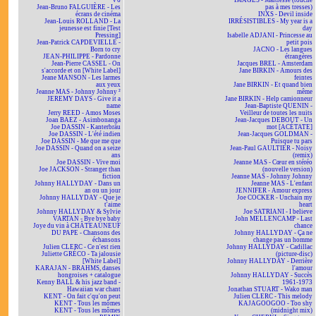
V6
IMAGES - Maîtresse (touche
Jean-Bruno FALGUIÈRE - Les
pas à mes tresses)
écrans de cinéma
INXS - Devil inside
Jean-Louis ROLLAND - La
IRRÉSISTIBLES - My year is a
jeunesse est finie [Test
day
Pressing]
Isabelle ADJANI - Princesse au
Jean-Patrick CAPDEVIELLE -
petit pois
Born to cry
JACNO - Les langues
JEAN-PHILIPPE - Pardonne
étrangères
Jean-Pierre CASSEL - On
Jacques BREL - Amsterdam
s'accorde et on [White Label]
Jane BIRKIN - Amours des
Jeane MANSON - Les larmes
feintes
aux yeux
Jane BIRKIN - Et quand bien
Jeanne MAS - Johnny Johnny ²
même
JEREMY DAYS - Give it a
Jane BIRKIN - Help camionneur
name
Jean-Baptiste QUENIN -
Jerry REED - Amos Moses
Veilleur de toutes les nuits
Joan BAEZ - Asimbonanga
Jean-Jacques DEBOUT - Un
Joe DASSIN - Kanterbräu
mot [ACÉTATE]
Joe DASSIN - L'été indien
Jean-Jacques GOLDMAN -
Joe DASSIN - Me que me que
Puisque tu pars
Joe DASSIN - Quand on a seize
Jean-Paul GAULTIER - Noisy
ans
(remix)
Joe DASSIN - Vive moi
Jeanne MAS - Cœur en stéréo
Joe JACKSON - Stranger than
(nouvelle version)
fiction
Jeanne MAS - Johnny Johnny
Johnny HALLYDAY - Dans un
Jeanne MAS - L'enfant
an ou un jour
JENNIFER - Amour express
Johnny HALLYDAY - Que je
Joe COCKER - Unchain my
t'aime
heart
Johnny HALLYDAY & Sylvie
Joe SATRIANI - I believe
VARTAN - Bye bye baby
John MELLENCAMP - Last
Joye du vin à CHÂTEAUNEUF
chance
DU PAPE - Chansons des
Johnny HALLYDAY - Ça ne
échansons
change pas un homme
Julien CLERC - Ce n'est rien
Johnny HALLYDAY - Cadillac
Juliette GRÉCO - Ta jalousie
(picture-disc)
[White Label]
Johnny HALLYDAY - Derrière
KARAJAN - BRAHMS, danses
l'amour
hongroises + catalogue
Johnny HALLYDAY - Succès
Kenny BALL & his jazz band -
1961-1973
Hawaiian war chant
Jonathan STUART - Wako man
KENT - On fait c'qu'on peut
Julien CLERC - This melody
KENT - Tous les mômes
KAJAGOOGOO - Too shy
KENT - Tous les mômes
(midnight mix)