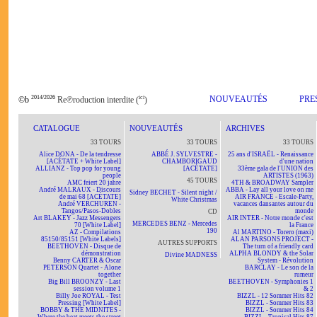
2014/2026
ici
NOUVEAUTÉS
PRE
©b
Re℗roduction interdite (
)
CATALOGUE
NOUVEAUTÉS
ARCHIVES
33 TOURS
33 TOURS
33 TOURS
Alice DONA - De la tendresse
ABBÉ J. SYLVESTRE -
25 ans d'ISRAËL - Renaissance
[ACÉTATE + White Label]
CHAMBORIGAUD
d'une nation
ALLIANZ - Top pop for young
[ACÉTATE]
33ème gala de l'UNION des
people
ARTISTES (1963)
45 TOURS
AMC feiert 20 jahre
4TH & BROADWAY Sampler
André MALRAUX - Discours
ABBA - Lay all your love on me
Sidney BECHET - Silent night /
de mai 68 [ACÉTATE]
AIR FRANCE - Escale-Party,
White Christmas
André VERCHUREN -
vacances dansantes autour du
Tangos/Pasos-Dobles
monde
CD
Art BLAKEY - Jazz Messengers
AIR INTER - Notre monde c'est
MERCEDES BENZ - Mercedes
70 [White Label]
la France
190
AZ - Compilations
Al MARTINO - Torero (maxi)
85150/85151 [White Labels]
ALAN PARSONS PROJECT -
AUTRES SUPPORTS
BEETHOVEN - Disque de
The turn of a friendly card
démonstration
ALPHA BLONDY & the Solar
Divine MADNESS
Benny CARTER & Oscar
System - Révolution
PETERSON Quartet - Alone
BARCLAY - Le son de la
together
rumeur
Big Bill BROONZY - Last
BEETHOVEN - Symphonies 1
session volume 1
& 2
Billy Joe ROYAL - Test
BIZZL - 12 Sommer Hits 82
Pressing [White Label]
BIZZL - Sommer Hits 83
BOBBY & THE MIDNITES -
BIZZL - Sommer Hits 84