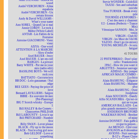
Amii STEWART - Knock on
Stevie WONDER - Coldchill
wood
TAXXI - Sex and suburban
André VERCHUREN - Alma
suicide
española
Tina TURNER - Break every
André VERCHUREN - Un
rule
certain frisson
TOURNÉE d'ENFOIRÉS -
Andy & David WILLIAMS -
C'est des mecs y chantent
What's your name
U2 - Lemon (Perfecto + Trance
Ann SOREL - Quand j'ai si mal
Mix)
Annie CORDY - Le rock à
Véronique SANSON - Moi, le
Médor [White Label]
venin
ANTAR - Les Fables de la
VIRGIN - Club 82
Fontaine
VIRGIN - les Must de l'été 86
Antoine GIACOMONI - Vieni
YAZOO - Don't go (re-mixes)
vieni
YOUNG MICHELIN - Je suis
ANYA - One word
fatigué
ATTENTION À LA MARCHE
- Slow d'enfer
45 TOURS
Axel BAUER - Jessy
Axel BAUER - L'arc-en-ciel
22 PISTEPIRKKO - Don't play
BARGES - La pitxuri
cello / Frankenstein
Barry WHITE - Put me in your
2PAC - How do you want it
mix (radio edit)
ABLETTES - Jeunesse sauvage
BASSLINE BOYS - We will
ADIDAS - Sky jumper
rock you
AFRICAN MAGIC COMBO -
BATTIATO - Cuccurucucu
La chica
BB DOC - Lolo ganzaman / Nul
Alain BASHUNG - Élégance
edge
Alain BASHUNG - Madame
BEE GEES - Paying the price of
rêve
love
Alain BASHUNG - Osez
Bernard LAVILLIERS - Saïgon
Joséphine
BIBIE - En souvenir de moi
Alain SOUCHON - Dandy
[Pré-Planning]
Alfio SCANDURRA - Qu'est-ce
BIG T Scotch whisky - Europe
qui ne va pas
1
AMERICAN BALLADS - Les
Bill HALEY & the Comets -
plus grands moments Country
Chaussettes PHILDAR
ANDERSON BRUFORD
Bill LABOUNTY - Livin'it up
WAKEMAN HOWE - Brother
Bill PRITCHARD - Number
of mine
five
Antoine DONNET - Fais gaffe à
Billy SWAN - Lover please
ce que tu penses...
BLACK - Fly up to the moon
Art MENGO - Côté cour
BLACK - You're a big girl now
AVIGNON au 8 décembre
Bob GELDOF - Love or
AVIONS - Nuit sauvage
something
B-52's - Planet Claire