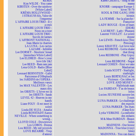
REMIX
Karen CHERYL - Sing to me
Kim WILDE - You came
mama
KIRSTEN - Over the rainbow
KNORR - campagne Europe 1
[White Label]
hiver 78-79
KRÉMA HOLLYWOOD -
KOOL & THE GANG 1990
J.STRAUSS fils, Valse de
hitmix
l'empereur
LA FEMME - Sur la planche /
L'AFFAIRE LOUIS TRIO - Il y
Françoise
a ceux
LADY ROUGE - Eyes of mars
L'AFFAIRE LOUIS TRIO -
[DIOR]
Nous on a tout
LAURENT - Lady / Pharaon
L'AFFAIRE LOUIS TRIO -
Laurent VOULZY - Le soleil
Succès de larmes
donne
L'AFFRONT NATIONAL -
Lee LEWIS - French kiss [Test
Jean-Marie tu charries
Pressing]
LA LUNA - Les cactus
Lenny KRAVITZ - Let love rule
LAZARE - Infidèle
Leon REDBONE - Gotta shake
Lee DORSEY - Shortnin' bread
that thing
[monoface White Label]
Leon REDBONE - Play Gipsy
Lee ELDRED - How's your
play
love life 1&2
Leon REDBONE - Sugar
Lee REED - Ram ram jam
Leonard COHEN - First we take
Lena GOLD - Radio [Blue
Manhattan
Label]
Linda SCOTT - Starlight,
Leonard BERNSTEIN - Gaîté
starbright
Parisienne d'Offenbach
Louis BERTIGNAC et les
les JARDINS de l'OPÉRA -
Visiteurs - Ces idées-là
Meilleurs vœux
LOVE AND MONEY -
les MAX VALENTIN - Les
Halleluiah man
maux dits
Luc FAIRDAN - T'as de beaux
les OBJETS - L'hiver est là
lolos
les OBJETS - Sarah
Lucien JEUNESSE raconte les
LEVEL 42 - Heaven in my
3 ours
hands
LUNA PARKER - Le challenge
Liane FOLY - Il est mort le
des espoirs
soleil
LUNA PARKER - Tes états
Linda DE SUZA - Amalia
d'âme Eric
Linda RONSTADT/Aaron
Lydia VERKINE - La mélodie
NEVILLE - When something is
des enfants
wrong...
M & Mme FAIRDAN - Beaux
LLOYD COLE - Downtown
lolos
Los LOBOS - Donna
MADNESS - Our house
Lou REED - My red joystick
MADONNA - True blue (vinyl
LOVE BIZARRE - Trop
bleu)
d'amour
MADONNA - You can dance