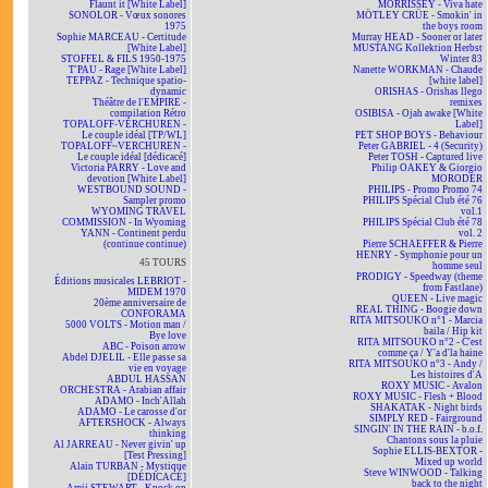
Flaunt it [White Label]
MORRISSEY - Viva hate
SONOLOR - Vœux sonores
MÖTLEY CRÜE - Smokin' in
1975
the boys room
Sophie MARCEAU - Certitude
Murray HEAD - Sooner or later
[White Label]
MUSTANG Kollektion Herbst
STOFFEL & FILS 1950-1975
Winter 83
T'PAU - Rage [White Label]
Nanette WORKMAN - Chaude
TEPPAZ - Technique spatio-
[white label]
dynamic
ORISHAS - Orishas llego
Théâtre de l'EMPIRE -
remixes
compilation Rétro
OSIBISA - Ojah awake [White
TOPALOFF-VERCHUREN -
Label]
Le couple idéal [TP/WL]
PET SHOP BOYS - Behaviour
TOPALOFF~VERCHUREN -
Peter GABRIEL - 4 (Security)
Le couple idéal [dédicacé]
Peter TOSH - Captured live
Victoria PARRY - Love and
Philip OAKEY & Giorgio
devotion [White Label]
MORODER
WESTBOUND SOUND -
PHILIPS - Promo Promo 74
Sampler promo
PHILIPS Spécial Club été 76
WYOMING TRAVEL
vol.1
COMMISSION - In Wyoming
PHILIPS Spécial Club été 78
YANN - Continent perdu
vol. 2
(continue continue)
Pierre SCHAEFFER & Pierre
HENRY - Symphonie pour un
45 TOURS
homme seul
PRODIGY - Speedway (theme
Éditions musicales LEBRIOT -
from Fastlane)
MIDEM 1970
QUEEN - Live magic
20ème anniversaire de
REAL THING - Boogie down
CONFORAMA
RITA MITSOUKO n°1 - Marcia
5000 VOLTS - Motion man /
baila / Hip kit
Bye love
RITA MITSOUKO n°2 - C'est
ABC - Poison arrow
comme ça / Y'a d'la haine
Abdel DJELIL - Elle passe sa
RITA MITSOUKO n°3 - Andy /
vie en voyage
Les histoires d'A
ABDUL HASSAN
ROXY MUSIC - Avalon
ORCHESTRA - Arabian affair
ROXY MUSIC - Flesh + Blood
ADAMO - Inch'Allah
SHAKATAK - Night birds
ADAMO - Le carosse d'or
SIMPLY RED - Fairground
AFTERSHOCK - Always
SINGIN' IN THE RAIN - b.o.f.
thinking
Chantons sous la pluie
Al JARREAU - Never givin' up
Sophie ELLIS-BEXTOR -
[Test Pressing]
Mixed up world
Alain TURBAN - Mystique
Steve WINWOOD - Talking
[DÉDICACÉ]
back to the night