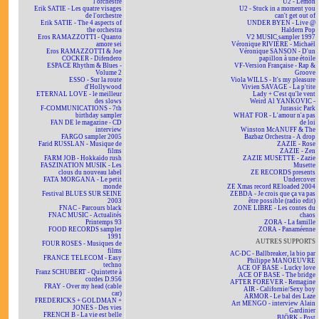
l'orchestre
U2 - Lemon
Erik SATIE - Les quatre visages
U2 - Stuck in a moment you
de l'orchestre
can't get out of
Erik SATIE - The 4 aspects of
UNDER BYEN - Live @
the orchestra
Haldern Pop
Eros RAMAZZOTTI - Quanto
V2 MUSIC sampler 1997
amore sei
Véronique RIVIÈRE - Michaël
Eros RAMAZZOTTI & Joe
Véronique SANSON - D'un
COCKER - Difendero
papillon à une étoile
ESPACE Rhythm & Blues -
VF-Version Française - Rap &
Volume 2
Groove
ESSO - Sur la route
Viola WILLS - It's my pleasure
d'Hollywood
Vivien SAVAGE - La p'tite
ETERNAL LOVE - le meilleur
Lady + C'est qu'le vent
des slows
Weird Al YANKOVIC -
F-COMMUNICATIONS - 7th
Jurassic Park
birthday sampler
WHAT FOR - L'amour n'a pas
FAN DE le magazine - CD
de loi
interview
Winston McANUFF & The
FARGO sampler 2005
Bazbaz Orchestra - A drop
Farid RUSSLAN - Musique de
ZAZIE - Rose
films
ZAZIE - Zen
FARM JOB - Hokkaïdo rush
ZAZIE MUSETTE - Zazie
FASZINATION MUSIK - Les
Musette
clous du nouveau label
ZE RECORDS presents
FATA MORGANA - Le petit
Undercover
monde
ZE Xmas record REloaded 2004
Festival BLUES SUR SEINE
ZEBDA - Je crois que ça va pas
2003
être possible (radio edit)
FNAC - Parcours black
ZONE LIBRE - Les contes du
FNAC MUSIC - Actualités
chaos
Printemps 93
ZORA - La famille
FOOD RECORDS sampler
ZORA - Panaméenne
1991
AUTRES SUPPORTS
FOUR ROSES - Musiques de
films
AC-DC - Ballbreaker, la bio par
FRANCE TELECOM - Easy
Philippe MANOEUVRE
techno
ACE OF BASE - Lucky love
Franz SCHUBERT - Quintette à
ACE OF BASE - The bridge
cordes D.956
AFTER FOREVER - Remagine
FRAY - Over my head (cable
AIR - Californie/Sexy boy
car)
ARMOR - Le bal des Laze
FREDERICKS + GOLDMAN +
Art MENGO - interview Alain
JONES - Des vies
Gardinier
FRENCH B - La vie est belle
BJÖRK - Post