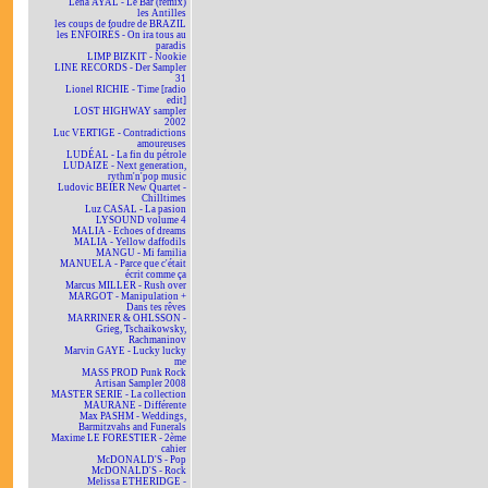
Lena AYAL - Le Bar (remix)
les Antilles
les coups de foudre de BRAZIL
les ENFOIRÉS - On ira tous au
paradis
LIMP BIZKIT - Nookie
LINE RECORDS - Der Sampler
31
Lionel RICHIE - Time [radio
edit]
LOST HIGHWAY sampler
2002
Luc VERTIGE - Contradictions
amoureuses
LUDÉAL - La fin du pétrole
LUDAIZE - Next generation,
rythm'n'pop music
Ludovic BEIER New Quartet -
Chilltimes
Luz CASAL - La pasion
LYSOUND volume 4
MALIA - Echoes of dreams
MALIA - Yellow daffodils
MANGU - Mi familia
MANUELA - Parce que c'était
écrit comme ça
Marcus MILLER - Rush over
MARGOT - Manipulation +
Dans tes rêves
MARRINER & OHLSSON -
Grieg, Tschaikowsky,
Rachmaninov
Marvin GAYE - Lucky lucky
me
MASS PROD Punk Rock
Artisan Sampler 2008
MASTER SERIE - La collection
MAURANE - Différente
Max PASHM - Weddings,
Barmitzvahs and Funerals
Maxime LE FORESTIER - 2ème
cahier
McDONALD'S - Pop
McDONALD'S - Rock
Melissa ETHERIDGE -