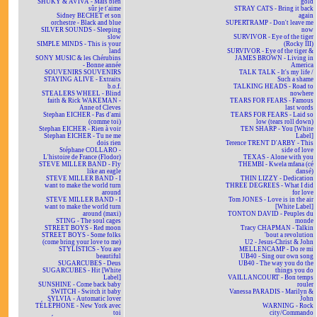
SHUKY & AVIVA - Mais bien
gold
sûr je t'aime
STRAY CATS - Bring it back
Sidney BECHET et son
again
orchestre - Black and blue
SUPERTRAMP - Don't leave me
SILVER SOUNDS - Sleeping
now
slow
SURVIVOR - Eye of the tiger
SIMPLE MINDS - This is your
(Rocky III)
land
SURVIVOR - Eye of the tiger &
SONY MUSIC & les Chérubins
JAMES BROWN - Living in
- Bonne année
America
SOUVENIRS SOUVENIRS
TALK TALK - It's my life /
STAYING ALIVE - Extraits
Such a shame
b.o.f.
TALKING HEADS - Road to
STEALERS WHEEL - Blind
nowhere
faith & Rick WAKEMAN -
TEARS FOR FEARS - Famous
Anne of Cleves
last words
Stephan EICHER - Pas d'ami
TEARS FOR FEARS - Laid so
(comme toi)
low (tears roll down)
Stephan EICHER - Rien à voir
TEN SHARP - You [White
Stephan EICHER - Tu ne me
Label]
dois rien
Terence TRENT D'ARBY - This
Stéphane COLLARO -
side of love
L'histoire de France (Flodor)
TEXAS - Alone with you
STEVE MILLER BAND - Fly
THEMBI - Kwela mfana (cé
like an eagle
dansé)
STEVE MILLER BAND - I
THIN LIZZY - Dedication
want to make the world turn
THREE DEGREES - What I did
around
for love
STEVE MILLER BAND - I
Tom JONES - Love is in the air
want to make the world turn
[White Label]
around (maxi)
TONTON DAVID - Peuples du
STING - The soul cages
monde
STREET BOYS - Red moon
Tracy CHAPMAN - Talkin
STREET BOYS - Some folks
'bout a revolution
(come bring your love to me)
U2 - Jesus-Christ & John
STYLISTICS - You are
MELLENCAMP - Do re mi
beautiful
UB40 - Sing our own song
SUGARCUBES - Deus
UB40 - The way you do the
SUGARCUBES - Hit [White
things you do
Label]
VAILLANCOURT - Bon temps
SUNSHINE - Come back baby
rouler
SWITCH - Switch it baby
Vanessa PARADIS - Marilyn &
SYLVIA - Automatic lover
John
TÉLÉPHONE - New York avec
WARNING - Rock
toi
city/Commando