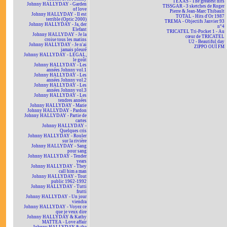
TEXAS - The greatest hits
Johnny HALLYDAY - Garden
TISSGAR - 3 sketches de Roger
of love
Pierre & Jean-Marc Thibault
Johnny HALLYDAY - Il est
TOTAL - Hits d'Or 1987
terrible (Optic 2000)
TREMA - Objectifs Janvier 93
Johnny HALLYDAY - Ja, der
n°4
Elefant
TRICATEL Tri-Pocket 1 - Au
Johnny HALLYDAY - Je la
cœur de TRICATEL
croise tous les matins
U2 - Beautiful day
Johnny HALLYDAY - Je n'ai
ZIPPO OUÏ FM
jamais pleuré
Johnny HALLYDAY - LEGAL,
le goût
Johnny HALLYDAY - Les
années Johnny vol.1
Johnny HALLYDAY - Les
années Johnny vol.2
Johnny HALLYDAY - Les
années Johnny vol.3
Johnny HALLYDAY - Les
tendres années
Johnny HALLYDAY - Marie
Johnny HALLYDAY - Pardon
Johnny HALLYDAY - Partie de
cartes
Johnny HALLYDAY -
Quelques cris
Johnny HALLYDAY - Rouler
sur la rivière
Johnny HALLYDAY - Sang
pour sang
Johnny HALLYDAY - Tender
years
Johnny HALLYDAY - They
call him a man
Johnny HALLYDAY - Tout
public 1962-1992
Johnny HALLYDAY - Tutti
frutti
Johnny HALLYDAY - Un jour
viendra
Johnny HALLYDAY - Voyez ce
que je veux dire
Johnny HALLYDAY & Kathy
MATTEA - Love affair