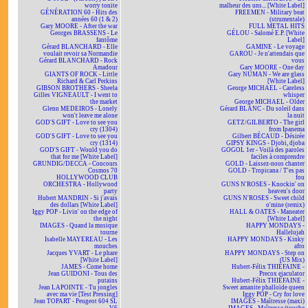
worry tonite
malheur des uns... [White Label]
GÉNÉRATION 60 - Hits des
FREEMEN - Military beat
années 60 (1 & 2)
(strumentale)
Gary MOORE - After the war
FULL METAL HITS
Georges BRASSENS - Le
GÉLOU - Salomé E.P. [White
fantôme
Label]
Gérard BLANCHARD - Elle
GAMINE - Le voyage
voulait revoir sa Normandie
GAROU - Je n'attendais que
Gérard BLANCHARD - Rock
vous
Amadour
Gary MOORE - One day
GIANTS OF ROCK - Little
Gary NUMAN - We are glass
Richard & Carl Perkins
[White Label]
GIBSON BROTHERS - Sheela
George MICHAEL - Careless
Gilles VIGNEAULT - I went to
whisper
the market
George MICHAEL - Older
Glenn MEDEIROS - Lonely
Gérard BLANC - Du soleil dans
won't leave me alone
la nuit
GOD'S GIFT - Love to see you
GETZ/GILBERTO - The girl
cry (1304)
from Ipanema
GOD'S GIFT - Love to see you
Gilbert BÉCAUD - Désirée
cry (1314)
GIPSY KINGS - Djobi, djoba
GOD'S GIFT - Would you do
GOGOL 1er - Voilà des paroles
that for me [White Label]
faciles à comprendre
GRUNDIG/DECCA - Concours
GOLD - Laissez-nous chanter
Cosmos 70
GOLD - Tropicana / T'es pas
HOLLYWOOD CLUB
fou
ORCHESTRA - Hollywood
GUNS N'ROSES - Knockin' on
party
heaven's door
Hubert MANDRIN - Si j'avais
GUNS N'ROSES - Sweet child
des dollars [White Label]
o'mine (remix)
Iggy POP - Livin' on the edge of
HALL & OATES - Maneater
the night
[White Label]
IMAGES - Quand la musique
HAPPY MONDAYS -
tourne
Hallelujah
Isabelle MAYEREAU - Les
HAPPY MONDAYS - Kinky
mouches
afro
Jacques YVART - Le phare
HAPPY MONDAYS - Step on
[White Label]
(US Mix)
JAMES - Come home
Hubert-Félix THIÉFAINE -
Jean GUIDONI - Tous des
Precox ejaculator
putains
Hubert-Félix THIÉFAINE -
Jean LAPOINTE - Tu jongles
Sweet amanite phalloïde queen
avec ma vie [Test Pressing]
Iggy POP - Cry for love
Jean TOPART - Peugeot 604 SL
IMAGES - Maîtresse (maxi)