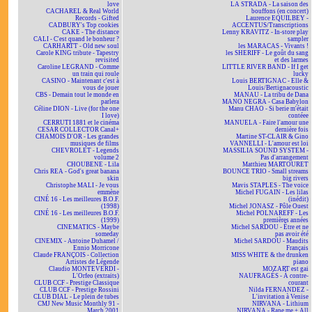
love
LA STRADA - La saison des
CACHAREL & Real World
bouffons (en concert)
Records - Gifted
Laurence EQUILBEY -
CADBURY's Top cookies
ACCENTUS/Transcriptions
CAKE - The distance
Lenny KRAVITZ - In-store play
CALI - C'est quand le bonheur ?
sampler
CARHARTT - Old new soul
les MARACAS - Vivants !
Carole KING tribute - Tapestry
les SHERIFF - Le goût du sang
revisited
et des larmes
Caroline LEGRAND - Comme
LITTLE RIVER BAND - If I get
un train qui roule
lucky
CASINO - Maintenant c'est à
Louis BERTIGNAC - Elle &
vous de jouer
Louis/Bertignacoustic
CBS - Demain tout le monde en
MANAU - La tribu de Dana
parlera
MANO NEGRA - Casa Babylon
Céline DION - Live (for the one
Manu CHAO - Si berie m'était
I love)
contéee
CERRUTI 1881 et le cinéma
MANUELA - Faire l'amour une
CESAR COLLECTOR Canal+
dernière fois
CHAMOIS D'OR - Les grandes
Martine ST-CLAIR & Gino
musiques de films
VANNELLI - L'amour est loi
CHEVROLET - Legends
MASSILIA SOUND SYSTEM -
volume 2
Pas d'arrangement
CHOUBENE - Lila
Matthieu MARTOURET
Chris REA - God's great banana
BOUNCE TRIO - Small streams
skin
big rivers
Christophe MALI - Je vous
Mavis STAPLES - The voice
emmène
Michel FUGAIN - Les lilas
CINÉ 16 - Les meilleures B.O.F.
(inédit)
(1998)
Michel JONASZ - Pôle Ouest
CINÉ 16 - Les meilleures B.O.F.
Michel POLNAREFF - Les
(1999)
premières années
CINEMATICS - Maybe
Michel SARDOU - Être et ne
someday
pas avoir été
CINEMIX - Antoine Duhamel /
Michel SARDOU - Maudits
Ennio Morricone
Français
Claude FRANÇOIS - Collection
MISS WHITE & the drunken
Artistes de Légende
piano
Claudio MONTEVERDI -
MOZART est gai
L'Orfeo (extraits)
NAUFRAGÉS - À contre-
CLUB CCF - Prestige Classique
courant
CLUB CCF - Prestige Rossini
Nilda FERNANDEZ -
CLUB DIAL - Le plein de tubes
L'invitation à Venise
CMJ New Music Monthly 91 -
NIRVANA - Lithium
March 2001
NIRVANA - Rape me + All