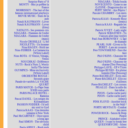
Surprise Party n° 8
NIAGARA - Tchiki boum
MONTY - Moi je préfère la
NOVECENTO - Come to me
France
O-ZONE - Dragostea din teï
MORRISSEY - The last of the
PÉPIT' SHOW - Aye Pépito !
famous international playboys
Pascale CHAMBRY - Les mots
MOVIE MUSIC - Stars de la
du jour
pub
Patricia KAAS - Kennedy Rose
Natali KAUFMANN - Lover
(remix)
Natali KAUFMANN - Lover
Patricia KAAS - Regarde les
(bleu)
riches
NATALYS - Ses premiers cris
Patrick JUVET - Lady night
NIAGARA - Flammes de l'enfer
Patrick SÉBASTIEN - Tu
NIAGARA - Flammes de l'enfer
t'laisses aller (ma vieille)
(maxi)
Paul-Jean BOROWSKY - L'âge
Nicole CROISILLE - L'été
de diamant
NICOLETTA - Un homme
PEARL JAM - Given to fly
Nina HAGEN - Hold me
PERET - Late mi corazon
Nino FERRER - La Carmencita
Pete TOWNSHEND - Face the
[White Label]
face
Nino ROTA - O Venise, Venaga,
Phil O'KINS - Chasseur de
Venus
charme
NOUCHKAÏ - Différence
Phil O'KINS - Chasseur de
NUTS - Rock'n'Nuts 2, Wooly
charme [Test Pressing]
bully/The letter
Philippe LAVIL - EP 4 Titres
OLYMPICS - Mine exclusively
Philippe RUSSO - En pleine
[White Label]
lumière [Test Pressing]
ORCHESTRE ROUGE -
Pierre BACHELET - Écris-moi
Seconds grate
Pierre BACHELET - Elle est
Parade de variétés LA VACHE
d'ailleurs
QUI RIT
Pierre BACHELET - Les corons
PARIS MATCH - Le Pape Jean
PIGALLE - Dans la salle du
XXIII vous parle
bar-tabac...
PARIS PALACE HOTEL -
PIJON - Cache-cache party
Ramona
PIJON - Cache-cache party
Pascal DANEL - Les neiges du
(remix)
Kilimandjaro
PINK FLOYD - Another brick
PASSION FODDER - I'd sell
in the Wall ²
my soul to God
PORTE MENTAUX - Combat
Patricia KAAS - Une dernière
des races
semaine à New York
POWER ROCK - Saxon & Deep
Paul McCARTNEY - Once upon
Purple
a long ago
PRINCE - Alphabet street
Paul SIMON - The obvious
QUEEN - I want to break free
child
QUEENSRYCHE - Silent
Paula ABDUL - Rush rush
lucidity