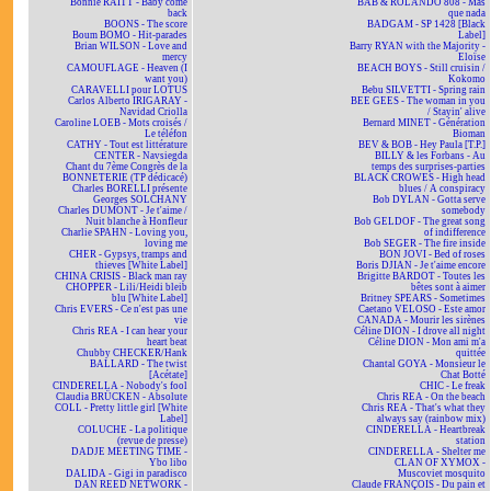
Bonnie RAITT - Baby come
BAB & ROLANDO 808 - Mas
back
que nada
BOONS - The score
BADGAM - SP 1428 [Black
Boum BOMO - Hit-parades
Label]
Brian WILSON - Love and
Barry RYAN with the Majority -
mercy
Eloïse
CAMOUFLAGE - Heaven (I
BEACH BOYS - Still cruisin /
want you)
Kokomo
CARAVELLI pour LOTUS
Bebu SILVETTI - Spring rain
Carlos Alberto IRIGARAY -
BEE GEES - The woman in you
Navidad Criolla
/ Stayin' alive
Caroline LOEB - Mots croisés /
Bernard MINET - Génération
Le téléfon
Bioman
CATHY - Tout est littérature
BEV & BOB - Hey Paula [T.P.]
CENTER - Navsiegda
BILLY & les Forbans - Au
Chant du 7ème Congrès de la
temps des surprises-parties
BONNETERIE (TP dédicacé)
BLACK CROWES - High head
Charles BORELLI présente
blues / A conspiracy
Georges SOLCHANY
Bob DYLAN - Gotta serve
Charles DUMONT - Je t'aime /
somebody
Nuit blanche à Honfleur
Bob GELDOF - The great song
Charlie SPAHN - Loving you,
of indifference
loving me
Bob SEGER - The fire inside
CHER - Gypsys, tramps and
BON JOVI - Bed of roses
thieves [White Label]
Boris DJIAN - Je t'aime encore
CHINA CRISIS - Black man ray
Brigitte BARDOT - Toutes les
CHOPPER - Lili/Heidi bleib
bêtes sont à aimer
blu [White Label]
Britney SPEARS - Sometimes
Chris EVERS - Ce n'est pas une
Caetano VELOSO - Este amor
vie
CANADA - Mourir les sirènes
Chris REA - I can hear your
Céline DION - I drove all night
heart beat
Céline DION - Mon ami m'a
Chubby CHECKER/Hank
quittée
BALLARD - The twist
Chantal GOYA - Monsieur le
[Acétate]
Chat Botté
CINDERELLA - Nobody's fool
CHIC - Le freak
Claudia BRÜCKEN - Absolute
Chris REA - On the beach
COLL - Pretty little girl [White
Chris REA - That's what they
Label]
always say (rainbow mix)
COLUCHE - La politique
CINDERELLA - Heartbreak
(revue de presse)
station
DADJE MEETING TIME -
CINDERELLA - Shelter me
Ybo libo
CLAN OF XYMOX -
DALIDA - Gigi in paradisco
Muscoviet mosquito
DAN REED NETWORK -
Claude FRANÇOIS - Du pain et