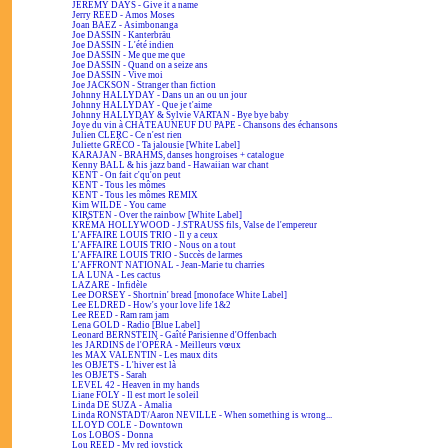
JEREMY DAYS - Give it a name
Jerry REED - Amos Moses
Joan BAEZ - Asimbonanga
Joe DASSIN - Kanterbräu
Joe DASSIN - L'été indien
Joe DASSIN - Me que me que
Joe DASSIN - Quand on a seize ans
Joe DASSIN - Vive moi
Joe JACKSON - Stranger than fiction
Johnny HALLYDAY - Dans un an ou un jour
Johnny HALLYDAY - Que je t'aime
Johnny HALLYDAY & Sylvie VARTAN - Bye bye baby
Joye du vin à CHÂTEAUNEUF DU PAPE - Chansons des échansons
Julien CLERC - Ce n'est rien
Juliette GRÉCO - Ta jalousie [White Label]
KARAJAN - BRAHMS, danses hongroises + catalogue
Kenny BALL & his jazz band - Hawaiian war chant
KENT - On fait c'qu'on peut
KENT - Tous les mômes
KENT - Tous les mômes REMIX
Kim WILDE - You came
KIRSTEN - Over the rainbow [White Label]
KRÉMA HOLLYWOOD - J.STRAUSS fils, Valse de l'empereur
L'AFFAIRE LOUIS TRIO - Il y a ceux
L'AFFAIRE LOUIS TRIO - Nous on a tout
L'AFFAIRE LOUIS TRIO - Succès de larmes
L'AFFRONT NATIONAL - Jean-Marie tu charries
LA LUNA - Les cactus
LAZARE - Infidèle
Lee DORSEY - Shortnin' bread [monoface White Label]
Lee ELDRED - How's your love life 1&2
Lee REED - Ram ram jam
Lena GOLD - Radio [Blue Label]
Leonard BERNSTEIN - Gaîté Parisienne d'Offenbach
les JARDINS de l'OPÉRA - Meilleurs vœux
les MAX VALENTIN - Les maux dits
les OBJETS - L'hiver est là
les OBJETS - Sarah
LEVEL 42 - Heaven in my hands
Liane FOLY - Il est mort le soleil
Linda DE SUZA - Amalia
Linda RONSTADT/Aaron NEVILLE - When something is wrong...
LLOYD COLE - Downtown
Los LOBOS - Donna
Lou REED - My red joystick