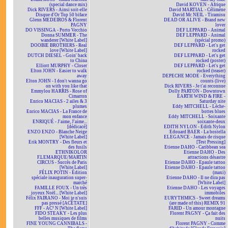
(special dance mix)
David KOVEN - Afrique
Dick RIVERS - Ainsi soit-elle
David MARTIAL - Célimène
Disque d'Or Top 50 biface
David Mc NEIL - Tiramisu
Glenn MEDEIROS & Florent
DEAD OR ALIVE - Brand new
PAGNY
lover
DO VISSINGA - Porto Vecchio
DEF LEPPARD - Animal
Donna SUMMER - The
DEF LEPPARD - Animal
wanderer [White Label]
(spécial promo)
DOOBIE BROTHERS - Real
DEF LEPPARD - Let's get
love [White Label]
rocked
DUTCH DIESEL - Goin' back
DEF LEPPARD - Let's get
to China
rocked (poster)
Elliott MURPHY - Closer
DEF LEPPARD - Let's get
Elton JOHN - Easier to walk
rocked (teaser)
away
DEPECHE MODE - Everything
Elton JOHN - I don't wanna go
counts (live)
on with you like that
Dick RIVERS - Je t'ai reconnue
Emmylou HARRIS - Rose of
Dolly PARTON - Downtown
Cimarron
EARTH WIND & FIRE -
Enrico MACIAS - 2 ailes & 3
Saturday nite
plumes
Eddy MITCHELL - Lèche-
Enrico MACIAS - La France de
bottes blues
mon enfance
Eddy MITCHELL - Soixante
ENRIQUÉ - J'aime, J'aime...
soixante-deux
[dédicacé]
EDITH NYLON - Edith Nylon
ENZO ENZO - Blanche Neige
Edouard BAER - La bostella
[White Label]
ELEGANCE - Jamais de risque
Erik MONTRY - Des fleurs et
[Test Pressing]
des fusils
Etienne DAHO - Caribbean sea
ETHNIKOLOR
Etienne DAHO - Des
F.LEMARQUE/MARTIN
attractions désastre
CIRCUS - Succès de Paris
Etienne DAHO - Epaule tattoo
[White Label]
Etienne DAHO - Epaule tattoo
FÉLIX POTIN - Édition
(maxi)
spéciale inauguration super-
Etienne DAHO - Il ne dira pas
marché
[White Label]
FAMILLE FOUX - Un très
Etienne DAHO - Les voyages
joyeux Noël... [White Label]
immobiles
Félix FAIRANO - Moi je n'suis
EURYTHMICS - Sweet dreams
pas pressé [ACÉTATE]
(are made of this) REMIX 91
FFF - AC² N [White Label]
FARID - Un amour montagne
FIDO STEAKY - Les plus
Florent PAGNY - Ça fait des
belles musiques de films
nuits
FINE YOUNG CANNIBALS -
Florent PAGNY - Comme