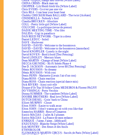
CHER - Gypsys, tramps and thieves [White Label]
CHINA CRISIS - Black man ray
CHOPPER - Lili/Heidi bleib blu [White Label]
Chris EVERS - Ce n'est pas une vie
Chris REA - I can hear your heart beat
Chubby CHECKER/Hank BALLARD - The twist [Acétate]
CINDERELLA - Nobody's fool
Claudia BRÜCKEN - Absolute
COLL - Pretty little girl [White Label]
COLUCHE - La politique (revue de presse)
DADJE MEETING TIME - Ybo libo
DALIDA - Gigi in paradisco
DAN REED NETWORK - Tiger in a dress
Daniel LEDUC - Soleil
DAVE - Hurlevent
DAVID + DAVID - Welcome to the boomtown
DAVID + DAVID - Welcome to the boomtown [monoface]
David KNOPFLER - Lonely is the night
David KOVEN - Bord à bord [Test Pressing]
David LINDLEY - Mercury blues
Dean MARTIN - Change of heart [White Label]
DECCA/GRUNDIG - Hi-Fi Stéréo Phase 4
Dee D. JACKSON - Automatic lover 88 [Test Pressing]
Démis ROUSSOS - So dreamy
Démis ROUSSOS - With you
Denis PEPIN - Marinette (j'avais l'air d'un con)
Diana ROSS - Chain reaction
Diana ROSS - Chain reaction (special dance mix)
Dick RIVERS - Ainsi soit-elle
Disque d'Or Top 50 biface Glenn MEDEIROS & Florent PAGNY
DO VISSINGA - Porto Vecchio
Donna SUMMER - The wanderer [White Label]
DOOBIE BROTHERS - Real love [White Label]
DUTCH DIESEL - Goin' back to China
Elliott MURPHY - Closer
Elton JOHN - Easier to walk away
Elton JOHN - I don't wanna go on with you like that
Emmylou HARRIS - Rose of Cimarron
Enrico MACIAS - 2 ailes & 3 plumes
Enrico MACIAS - La France de mon enfance
ENRIQUÉ - J'aime, J'aime... [dédicacé]
ENZO ENZO - Blanche Neige [White Label]
Erik MONTRY - Des fleurs et des fusils
ETHNIKOLOR
F.LEMARQUE/MARTIN CIRCUS - Succès de Paris [White Label]