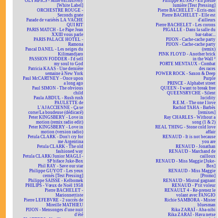
OLYMPICS - Mine exclusively
Philippe RUSSO - En pleine
[White Label]
lumière [Test Pressing]
ORCHESTRE ROUGE -
Pierre BACHELET - Écris-moi
Seconds grate
Pierre BACHELET - Elle est
Parade de variétés LA VACHE
d'ailleurs
QUI RIT
Pierre BACHELET - Les corons
PARIS MATCH - Le Pape Jean
PIGALLE - Dans la salle du
XXIII vous parle
bar-tabac...
PARIS PALACE HOTEL -
PIJON - Cache-cache party
Ramona
PIJON - Cache-cache party
Pascal DANEL - Les neiges du
(remix)
Kilimandjaro
PINK FLOYD - Another brick
PASSION FODDER - I'd sell
in the Wall ²
my soul to God
PORTE MENTAUX - Combat
Patricia KAAS - Une dernière
des races
semaine à New York
POWER ROCK - Saxon & Deep
Paul McCARTNEY - Once upon
Purple
a long ago
PRINCE - Alphabet street
Paul SIMON - The obvious
QUEEN - I want to break free
child
QUEENSRYCHE - Silent
Paula ABDUL - Rush rush
lucidity
PAULETTE de
R.E.M. - The one I love
L'AJACCIENNE - Ça se
Rachid TAHA - Barbès
corse/La boudeuse (dédicacé)
[remixes]
Peter KINGSBERY - Love in
Ray CHARLES - Without a
motion (remix radio edit)
song (1 & 2)
Peter KINGSBERY - Love in
REAL THING - Stone cold love
motion (version radio)
affair
Petula CLARK - Don't cry for
RENAUD - It is not because
me Argentina
you are
Petula CLARK - The old
RENAUD - Jonathan
fashioned way
RENAUD - Marchand de
Petula CLARK/Junior MAGLI -
cailloux
SP biface Juke-Box
RENAUD - Miss Maggie [Juke-
Phil RAY - Save our star
Box]
Philippe GUYOT - Les yeux
RENAUD - Miss Maggie
cernés [Test Pressing]
[Promo]
Philippe SAISSE - Kelbomek
RENAUD - Mistral gagnant
PHILIPS - Vœux de Noël 1958
RENAUD - P'tit voleur
Pierre BACHELET -
RENAULT 4 - Re-prenez le
Marionnettiste
volant avec FANGIO
Pierre LEFEBVRE - 2 succès de
Richie SAMBORA - Mister
Mireille MATHIEU
bluesman
PIJON - Mensonges d'une nuit
Rika ZARAÏ - Aba-nibi
d'été
Rika ZARAÏ - Hava netse