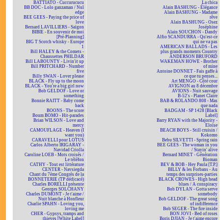
BATTIATO - Cuccurucucu
La chica
BB DOC - Lolo ganzaman / Nul
Alain BASHUNG - Élégance
edge
Alain BASHUNG - Madame
BEE GEES - Paying the price of
rêve
love
Alain BASHUNG - Osez
Bernard LAVILLIERS - Saïgon
Joséphine
BIBIE - En souvenir de moi
Alain SOUCHON - Dandy
[Pré-Planning]
Alfio SCANDURRA - Qu'est-ce
BIG T Scotch whisky - Europe
qui ne va pas
1
AMERICAN BALLADS - Les
Bill HALEY & the Comets -
plus grands moments Country
Chaussettes PHILDAR
ANDERSON BRUFORD
Bill LABOUNTY - Livin'it up
WAKEMAN HOWE - Brother
Bill PRITCHARD - Number
of mine
five
Antoine DONNET - Fais gaffe à
Billy SWAN - Lover please
ce que tu penses...
BLACK - Fly up to the moon
Art MENGO - Côté cour
BLACK - You're a big girl now
AVIGNON au 8 décembre
Bob GELDOF - Love or
AVIONS - Nuit sauvage
something
B-52's - Planet Claire
Bonnie RAITT - Baby come
BAB & ROLANDO 808 - Mas
back
que nada
BOONS - The score
BADGAM - SP 1428 [Black
Boum BOMO - Hit-parades
Label]
Brian WILSON - Love and
Barry RYAN with the Majority -
mercy
Eloïse
CAMOUFLAGE - Heaven (I
BEACH BOYS - Still cruisin /
want you)
Kokomo
CARAVELLI pour LOTUS
Bebu SILVETTI - Spring rain
Carlos Alberto IRIGARAY -
BEE GEES - The woman in you
Navidad Criolla
/ Stayin' alive
Caroline LOEB - Mots croisés /
Bernard MINET - Génération
Le téléfon
Bioman
CATHY - Tout est littérature
BEV & BOB - Hey Paula [T.P.]
CENTER - Navsiegda
BILLY & les Forbans - Au
Chant du 7ème Congrès de la
temps des surprises-parties
BONNETERIE (TP dédicacé)
BLACK CROWES - High head
Charles BORELLI présente
blues / A conspiracy
Georges SOLCHANY
Bob DYLAN - Gotta serve
Charles DUMONT - Je t'aime /
somebody
Nuit blanche à Honfleur
Bob GELDOF - The great song
Charlie SPAHN - Loving you,
of indifference
loving me
Bob SEGER - The fire inside
CHER - Gypsys, tramps and
BON JOVI - Bed of roses
thieves [White Label]
Boris DJIAN - Je t'aime encore