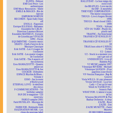
ELISTA - Debout
HALLYDAY - Le bon temps du
EMI Cool Price - Les
rock'n'roll
authentiques
the BEATLES - Love me do
EMI Music Ressources - Smile
the DØ - A mouthful
EMILE & IMAGES - Rio de
THIEVERY CORPORATION -
Janvier
The mirror conspiracy
EMPEROR NORTON
THUGS - Live à Angers février
RECORDS - Space baby blast
1996
off
THUGS - Road closed 1983-
ENOLA - Figurines
1999
Enrique IGLESIAS - Bailamos
TOOL - Schism
Ensemble De CÆLIS -
TÔT OU TARD - Plutôt tôt,
Direction Laurence Brisset
plutôt tard
Ensemble MATHEUS - Extraits
TRAFFIC - Far from home
de Griselda par VIVALDI
TRANSES CÉVENOLES N°
EPIC - Focus
17
EQUIMINTHE - Country music
TRANSES CÉVENOLES N°
ERATO - Chefs d'œuvre de la
18
Musique Classique
TRAX hors série # 5 NINJA
Erik SATIE - Les 4 visages de
TUNE
l'orchestre
U2 - Lemon
Erik SATIE - Les quatre visages
U2 - Stuck in a moment you
de l'orchestre
can't get out of
Erik SATIE - The 4 aspects of
UNDER BYEN - Live @
the orchestra
Haldern Pop
Eros RAMAZZOTTI - Quanto
V2 MUSIC sampler 1997
amore sei
Véronique RIVIÈRE - Michaël
Eros RAMAZZOTTI & Joe
Véronique SANSON - D'un
COCKER - Difendero
papillon à une étoile
ESPACE Rhythm & Blues -
VF-Version Française - Rap &
Volume 2
Groove
ESSO - Sur la route
Viola WILLS - It's my pleasure
d'Hollywood
Vivien SAVAGE - La p'tite
ETERNAL LOVE - le meilleur
Lady + C'est qu'le vent
des slows
Weird Al YANKOVIC -
F-COMMUNICATIONS - 7th
Jurassic Park
birthday sampler
WHAT FOR - L'amour n'a pas
FAN DE le magazine - CD
de loi
interview
Winston McANUFF & The
FARGO sampler 2005
Bazbaz Orchestra - A drop
Farid RUSSLAN - Musique de
ZAZIE - Rose
films
ZAZIE - Zen
FARM JOB - Hokkaïdo rush
ZAZIE MUSETTE - Zazie
FASZINATION MUSIK - Les
Musette
clous du nouveau label
ZE RECORDS presents