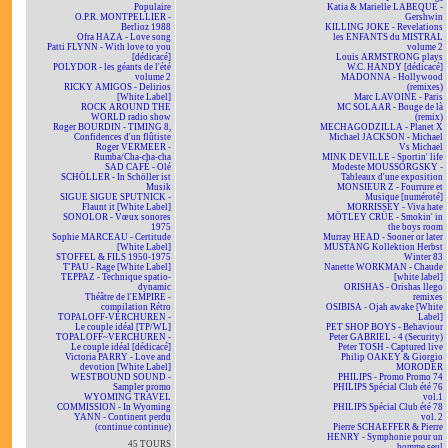
Populaire
Katia & Marielle LABEQUE -
O.P.R. MONTPELLIER -
Gershwin
Berlioz 1988
KILLING JOKE - Revelations
Ofra HAZA - Love song
les ENFANTS du MISTRAL
Patti FLYNN - With love to you
volume 2
[dédicacé]
Louis ARMSTRONG plays
POLYDOR - les géants de l'été
W.C. HANDY [dédicacé]
volume 2
MADONNA - Hollywood
RICKY AMIGOS - Delirios
(remixes)
[White Label]
Marc LAVOINE - Paris
ROCK AROUND THE
MC SOLAAR - Bouge de là
WORLD radio show
(remix)
Roger BOURDIN - TIMING 8,
MECHAGODZILLA - Planet X
Confidences d'un flûtiste
Michael JACKSON - Michael
Roger VERMEER -
Vs Michael
Rumba/Cha-cha-cha
MINK DEVILLE - Sportin' life
SAD CAFÉ - Olé
Modeste MOUSSORGSKY -
SCHÖLLER - In Schöller ist
Tableaux d'une exposition
Musik
MONSIEUR Z - Fourrure et
SIGUE SIGUE SPUTNICK -
Musique [numéroté]
Flaunt it [White Label]
MORRISSEY - Viva hate
SONOLOR - Vœux sonores
MÖTLEY CRÜE - Smokin' in
1975
the boys room
Sophie MARCEAU - Certitude
Murray HEAD - Sooner or later
[White Label]
MUSTANG Kollektion Herbst
STOFFEL & FILS 1950-1975
Winter 83
T'PAU - Rage [White Label]
Nanette WORKMAN - Chaude
TEPPAZ - Technique spatio-
[white label]
dynamic
ORISHAS - Orishas llego
Théâtre de l'EMPIRE -
remixes
compilation Rétro
OSIBISA - Ojah awake [White
TOPALOFF-VERCHUREN -
Label]
Le couple idéal [TP/WL]
PET SHOP BOYS - Behaviour
TOPALOFF~VERCHUREN -
Peter GABRIEL - 4 (Security)
Le couple idéal [dédicacé]
Peter TOSH - Captured live
Victoria PARRY - Love and
Philip OAKEY & Giorgio
devotion [White Label]
MORODER
WESTBOUND SOUND -
PHILIPS - Promo Promo 74
Sampler promo
PHILIPS Spécial Club été 76
WYOMING TRAVEL
vol.1
COMMISSION - In Wyoming
PHILIPS Spécial Club été 78
YANN - Continent perdu
vol. 2
(continue continue)
Pierre SCHAEFFER & Pierre
HENRY - Symphonie pour un
45 TOURS
homme seul