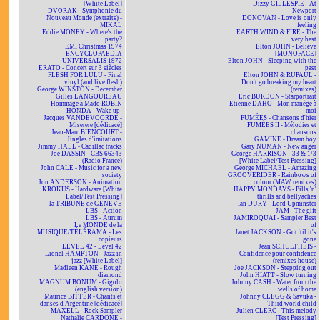
[White Label]
Dizzy GILLESPIE - At
DVORAK - Symphonie du
Newport
Nouveau Monde (extraits) -
DONOVAN - Love is only
MIKAL
feeling
Eddie MONEY - Where's the
EARTH WIND & FIRE - The
party?
very best
EMI Christmas 1974
Elton JOHN - Believe
ENCYCLOPAEDIA
[MONOFACE]
UNIVERSALIS 1972
Elton JOHN - Sleeping with the
ERATO - Concert sur 3 siècles
past
FLESH FOR LULU - Final
Elton JOHN & RUPAUL -
vinyl (and live flesh)
Don't go breaking my heart
George WINSTON - December
(remixes)
Gilles LANGOUREAU
Eric BURDON - Starportrait
Hommage à Mado ROBIN
Etienne DAHO - Mon manège à
HONDA - Wake up!
moi
Jacques VANDEVOORDE -
FUMÉES - Chansons d'hier
Miserere [dédicacé]
FUMÉES II - Mélodies et
Jean-Marc BIENCOURT -
chansons
Jingles d'imitations
GAMINE - Dream boy
Jimmy HALL - Cadillac tracks
Gary NUMAN - New anger
Joe DASSIN - CBS 66343
George HARRISON - 33 & 1/3
(Radio France)
[White Label/Test Pressing]
John CALE - Music for a new
George MICHAEL - Amazing
society
GROOVERIDER - Rainbows of
Jon ANDERSON - Animation
colour (MAW remixes)
KROKUS - Hardware [White
HAPPY MONDAYS - Pills 'n'
Label/Test Pressing]
thrills and bellyaches
la TRIBUNE de GENÈVE
Ian DURY - Lord Upminster
LBS - Action
JAM - The gift
LBS - Aurum
JAMIROQUAI - Sampler Best
Le MONDE de la
of
MUSIQUE/TÉLÉRAMA - Les
Janet JACKSON - Got 'til it's
copieurs
gone
LEVEL 42 - Level 42
Jean SCHULTHEIS -
Lionel HAMPTON - Jazz in
Confidence pour confidence
jazz [White Label]
(remixes house)
Madleen KANE - Rough
Joe JACKSON - Stepping out
diamond
John HIATT - Slow turning
MAGNUM BONUM - Gigolo
Johnny CASH - Water from the
(english version)
wells of home
Maurice BITTER - Chants et
Johnny CLEGG & Savuka -
danses d'Argentine [dédicacé]
Third world child
MAXELL - Rock Sampler
Julien CLERC - This melody
Nathalie CARDONE -
[Test Pressing]