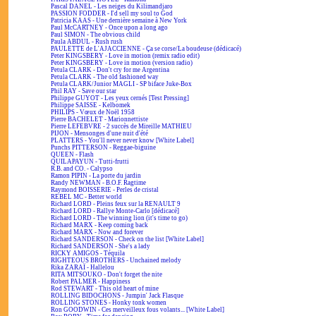
Pascal DANEL - Les neiges du Kilimandjaro
PASSION FODDER - I'd sell my soul to God
Patricia KAAS - Une dernière semaine à New York
Paul McCARTNEY - Once upon a long ago
Paul SIMON - The obvious child
Paula ABDUL - Rush rush
PAULETTE de L'AJACCIENNE - Ça se corse/La boudeuse (dédicacé)
Peter KINGSBERY - Love in motion (remix radio edit)
Peter KINGSBERY - Love in motion (version radio)
Petula CLARK - Don't cry for me Argentina
Petula CLARK - The old fashioned way
Petula CLARK/Junior MAGLI - SP biface Juke-Box
Phil RAY - Save our star
Philippe GUYOT - Les yeux cernés [Test Pressing]
Philippe SAISSE - Kelbomek
PHILIPS - Vœux de Noël 1958
Pierre BACHELET - Marionnettiste
Pierre LEFEBVRE - 2 succès de Mireille MATHIEU
PIJON - Mensonges d'une nuit d'été
PLATTERS - You'll never never know [White Label]
Punchs PITTERSON - Reggae-biguine
QUEEN - Flash
QUILAPAYUN - Tutti-frutti
R.B. and CO. - Calypso
Ramon PIPIN - La porte du jardin
Randy NEWMAN - B.O.F. Ragtime
Raymond BOISSERIE - Perles de cristal
REBEL MC - Better world
Richard LORD - Pleins feux sur la RENAULT 9
Richard LORD - Rallye Monte-Carlo [dédicacé]
Richard LORD - The winning lion (it's time to go)
Richard MARX - Keep coming back
Richard MARX - Now and forever
Richard SANDERSON - Check on the list [White Label]
Richard SANDERSON - She's a lady
RICKY AMIGOS - Téquila
RIGHTEOUS BROTHERS - Unchained melody
Rika ZARAÏ - Hallelou
RITA MITSOUKO - Don't forget the nite
Robert PALMER - Happiness
Rod STEWART - This old heart of mine
ROLLING BIDOCHONS - Jumpin' Jack Flasque
ROLLING STONES - Honky tonk women
Ron GOODWIN - Ces merveilleux fous volants... [White Label]