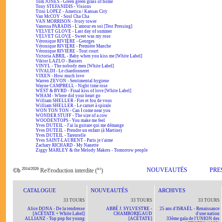
Tom JONES - Green green grass of home
Tony STEFANIDIS - Visions
Trini LOPEZ - America / Kansas City
Van McCOY - Soul Cha Cha
VAN MORRISON - Ivory tower
Vanessa PARADIS - L'amour en soi [Test Pressing]
VELVET GLOVE - Last day of summer
VELVET GLOVE - Sweet was my rose
Véronique RIVIÈRE - Georges
Véronique RIVIÈRE - Première Manche
Véronique RIVIÈRE - Tout court
Victoria ABRIL - Baby when you kiss me [White Label]
Viktor LAZLO - Baisers
VINYL - The nobody men [White Label]
VIVALDI - Le chardonneret
VIXEN - How much love
Warren ZEVON - Sentimental hygiene
Wayne CAMPBELL - Night time rose
WEST & BYRD - Final kiss of love [White Label]
WHAM - Where did your heart go
William SHELLER - Fier et fou de vous
William SHELLER - Le carnet à spirale
WON TON TON - Can I come near you
WONDER STUFF - The size of a cow
WOODENTOPS - You make me feel
Yves DUTEIL - J'ai la guitare qui me démange
Yves DUTEIL - Prendre un enfant (à Martine)
Yves DUTEIL - Tarentelle
Yves SAINT-LAURENT - Paris je t'aime
Zachary RICHARD - My Nanette
Ziggy MARLEY & the Melody Makers - Tomorrow people
2014/2026
ici
NOUVEAUTÉS
PRE
©b
Re℗roduction interdite (
)
CATALOGUE
NOUVEAUTÉS
ARCHIVES
33 TOURS
33 TOURS
33 TOURS
Alice DONA - De la tendresse
ABBÉ J. SYLVESTRE -
25 ans d'ISRAËL - Renaissance
[ACÉTATE + White Label]
CHAMBORIGAUD
d'une nation
ALLIANZ - Top pop for young
[ACÉTATE]
33ème gala de l'UNION des