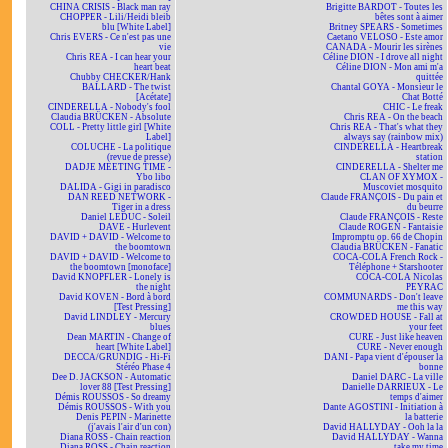
CHINA CRISIS - Black man ray
Brigitte BARDOT - Toutes les
CHOPPER - Lili/Heidi bleib
bêtes sont à aimer
blu [White Label]
Britney SPEARS - Sometimes
Chris EVERS - Ce n'est pas une
Caetano VELOSO - Este amor
vie
CANADA - Mourir les sirènes
Chris REA - I can hear your
Céline DION - I drove all night
heart beat
Céline DION - Mon ami m'a
Chubby CHECKER/Hank
quittée
BALLARD - The twist
Chantal GOYA - Monsieur le
[Acétate]
Chat Botté
CINDERELLA - Nobody's fool
CHIC - Le freak
Claudia BRÜCKEN - Absolute
Chris REA - On the beach
COLL - Pretty little girl [White
Chris REA - That's what they
Label]
always say (rainbow mix)
COLUCHE - La politique
CINDERELLA - Heartbreak
(revue de presse)
station
DADJE MEETING TIME -
CINDERELLA - Shelter me
Ybo libo
CLAN OF XYMOX -
DALIDA - Gigi in paradisco
Muscoviet mosquito
DAN REED NETWORK -
Claude FRANÇOIS - Du pain et
Tiger in a dress
du beurre
Daniel LEDUC - Soleil
Claude FRANÇOIS - Reste
DAVE - Hurlevent
Claude ROGEN - Fantaisie
DAVID + DAVID - Welcome to
Impromptu op. 66 de Chopin
the boomtown
Claudia BRÜCKEN - Fanatic
DAVID + DAVID - Welcome to
COCA-COLA French Rock -
the boomtown [monoface]
Téléphone + Starshooter
David KNOPFLER - Lonely is
COCA-COLA Nicolas
the night
PEYRAC
David KOVEN - Bord à bord
COMMUNARDS - Don't leave
[Test Pressing]
me this way
David LINDLEY - Mercury
CROWDED HOUSE - Fall at
blues
your feet
Dean MARTIN - Change of
CURE - Just like heaven
heart [White Label]
CURE - Never enough
DECCA/GRUNDIG - Hi-Fi
DANI - Papa vient d'épouser la
Stéréo Phase 4
bonne
Dee D. JACKSON - Automatic
Daniel DARC - La ville
lover 88 [Test Pressing]
Danielle DARRIEUX - Le
Démis ROUSSOS - So dreamy
temps d'aimer
Démis ROUSSOS - With you
Dante AGOSTINI - Initiation à
Denis PEPIN - Marinette
la batterie
(j'avais l'air d'un con)
David HALLYDAY - Ooh la la
Diana ROSS - Chain reaction
David HALLYDAY - Wanna
Diana ROSS - Chain reaction
take my time