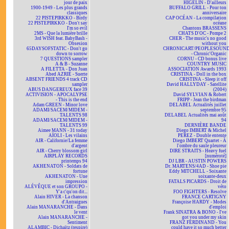
jour de paix
HIGELIN - D'ailleurs
1900-1949 - Les plus grands
BUFFALO GRILL - Pour ton
classiques
anniversaire
22 PISTEPIRKKO - Birdy
CAP OCÉAN - La compilation
22 PISTEPIRKKO - Don't say
océane
I'm so evil
Chantons BRASSENS
2MS - Que la lumière brille
CHATS D'OC - Pompe 2
3rd WISH feat. BabyBash -
CHER - The music's no good
Obsesion
without you
65DAYSOFSTATIC - Don't go
CHRONICART/PEOPLESOUN
down to sorrow
- Chronic'Organic
7 QUESTIONS sampler
CORNU - CD bonus live
A & B - Suzanne
COUNTRY MUSIC
A FILETTA - Don Juan
ASSOCIATION Awards 1993
Abed AZRIÉ - Suerte
CRISTINA - Doll in the box
ABSENT FRIENDS 4 track CD
CRISTINA - Sleep it off
sampler
David HALLYDAY - Satellite
ABUS DANGEREUX face 39
(2004)
ACTIVISION - APOCALYPSE
David SYLVIAN & Robert
- This is the end
FRIPP - Jean the birdman
Adam GREEN - Minor love
DELABEL Actualités juillet
ADAMI/SACEM/MIDEM -
septembre 95
TALENTS 98
DELABEL Actualités mai août
ADAMI/SACEM/MIDEM -
94
TALENTS 99
DERNIÈRE BANDE
Aimee MANN - 31 today
Diego IMBERT & Michel
AÏOLI - Les vilains
PEREZ - Double entente
AIR - Californie/La femme
Diego IMBERT Quartet - À
d'argent
l'ombre du saule pleureur
AIR - Cherry blossom girl
DIRE STRAITS - Heavy fuel
AIRPLAY RECORDS
[numéroté]
printemps 94
DJ LBR - AUSTIN POWERS
AKHENATON - Soldats de
Dr. MARTENS/4AD - Shoe pie
fortune
Eddy MITCHELL - Soixante
AKHENATON - Une
soixante-deux
impression
FATALS PICARDS - Droit de
ALÉVÊQUE et son GROUPO -
véto
Y'a c'qu'on dit...
FOO FIGHTERS - Resolve
Alain HIVER - La chanson
FRANCE CARTIGNY
d'Antraigues
Françoise HARDY - Modes
Alain MANARANCHE - Dans
d'emploi
le vent
Frank SINATRA & BONO - I've
Alain MANARANCHE -
got you under my skin
Sentiment
FRANZ FERDINAND - You
ALAMBIC - Dichaïtz (respire)
could have it so much better