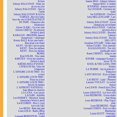
fiction
Jeanne MAS - Johnny Johnny
Johnny HALLYDAY - Dans un
Jeanne MAS - L'enfant
an ou un jour
JENNIFER - Amour express
Johnny HALLYDAY - Que je
Joe COCKER - Unchain my
t'aime
heart
Johnny HALLYDAY & Sylvie
Joe SATRIANI - I believe
VARTAN - Bye bye baby
John MELLENCAMP - Last
Joye du vin à CHÂTEAUNEUF
chance
DU PAPE - Chansons des
Johnny HALLYDAY - Ça ne
échansons
change pas un homme
Julien CLERC - Ce n'est rien
Johnny HALLYDAY - Cadillac
Juliette GRÉCO - Ta jalousie
(picture-disc)
[White Label]
Johnny HALLYDAY - Derrière
KARAJAN - BRAHMS, danses
l'amour
hongroises + catalogue
Johnny HALLYDAY - Succès
Kenny BALL & his jazz band -
1961-1973
Hawaiian war chant
Jonathan STUART - Wako man
KENT - On fait c'qu'on peut
Julien CLERC - This melody
KENT - Tous les mômes
KAJAGOOGOO - Too shy
KENT - Tous les mômes
(midnight mix)
REMIX
Karen CHERYL - Sing to me
Kim WILDE - You came
mama
KIRSTEN - Over the rainbow
KNORR - campagne Europe 1
[White Label]
hiver 78-79
KRÉMA HOLLYWOOD -
KOOL & THE GANG 1990
J.STRAUSS fils, Valse de
hitmix
l'empereur
LA FEMME - Sur la planche /
L'AFFAIRE LOUIS TRIO - Il y
Françoise
a ceux
LADY ROUGE - Eyes of mars
L'AFFAIRE LOUIS TRIO -
[DIOR]
Nous on a tout
LAURENT - Lady / Pharaon
L'AFFAIRE LOUIS TRIO -
Laurent VOULZY - Le soleil
Succès de larmes
donne
L'AFFRONT NATIONAL -
Lee LEWIS - French kiss [Test
Jean-Marie tu charries
Pressing]
LA LUNA - Les cactus
Lenny KRAVITZ - Let love rule
LAZARE - Infidèle
Leon REDBONE - Gotta shake
Lee DORSEY - Shortnin' bread
that thing
[monoface White Label]
Leon REDBONE - Play Gipsy
Lee ELDRED - How's your
play
love life 1&2
Leon REDBONE - Sugar
Lee REED - Ram ram jam
Leonard COHEN - First we take
Lena GOLD - Radio [Blue
Manhattan
Label]
Linda SCOTT - Starlight,
Leonard BERNSTEIN - Gaîté
starbright