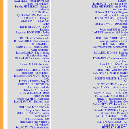
PLATTERS - You'll never never
bamahol
know [White Label]
RIMSHOTS - Do what you feel
Punchs PITTERSON - Reggae-
RITA MITSOUKO - Andy + Un
biguine
soir un chien
QUEEN - Flash
Roberta FLACK - Killing me
QUILAPAYUN - Tutti-frutti
softly (with his song)
R.B. and CO. - Calypso
Rod STEWART - Da ya think
Ramon PIPIN - La porte du
I'm sexy
jardin
Rod STEWART - Downtown
Randy NEWMAN - B.O.F.
train
Ragtime
Roger WATERS & Cindy
Raymond BOISSERIE - Perles
LAUPER - Another brick in the
de cristal
wall ²
REBEL MC - Better world
ROLLING STONES - E.P. (I
Richard LORD - Pleins feux sur
can't get no) Satisfaction
la RENAULT 9
ROLLING STONES -
Richard LORD - Rallye Monte-
Everybody needs somebody to
Carlo [dédicacé]
love
Richard LORD - The winning
ROLLING STONES - Paint It,
lion (it's time to go)
Black
Richard MARX - Keep coming
ROMANCE - Dance my way to
back
your heart
Richard MARX - Now and
Rose LAURENS - Africa
forever
ROXY MUSIC - Avalon
Richard SANDERSON - Check
RUN DMC - Walk this way
on the list [White Label]
SCORPIONS - Wind of change
Richard SANDERSON - She's a
(maxi)
lady
SCRITTI POLITTI - Lover to
RICKY AMIGOS - Téquila
fall
RIGHTEOUS BROTHERS -
SEPTEMBER - Cry for you
Unchained melody
Serge GAINSBOURG - Love on
Rika ZARAÏ - Hallelou
the beat
RITA MITSOUKO - Don't
Serge GAINSBOURG & Eddy
forget the nite
MITCHELL - Vieille canaille
Robert PALMER - Happiness
SHEILA - Spacer remix 98 ²
Rod STEWART - This old heart
SHONA - Elodie mon rêve
of mine
Sidney BECHET - Petite fleur /
ROLLING BIDOCHONS -
Dans les rues d'Antibes
Jumpin' Jack Flasque
Sinead O'CONNOR - Jump in
ROLLING STONES - Honky
the river [Test Pressing]
tonk women
SISTER SLEDGE - He's the
Ron GOODWIN - Ces
greatest dancer
merveilleux fous volants...
SISTERS OF MERCY - All
[White Label]
along the watchtower
Roy ROBY - Time for dancing
SISTERS OF MERCY -