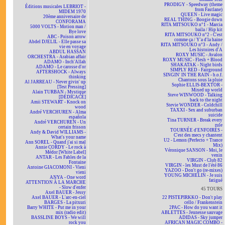
PRODIGY - Speedway (theme
Éditions musicales LEBRIOT -
from Fastlane)
MIDEM 1970
QUEEN - Live magic
20ème anniversaire de
REAL THING - Boogie down
CONFORAMA
RITA MITSOUKO n°1 - Marcia
5000 VOLTS - Motion man /
baila / Hip kit
Bye love
RITA MITSOUKO n°2 - C'est
ABC - Poison arrow
comme ça / Y'a d'la haine
Abdel DJELIL - Elle passe sa
RITA MITSOUKO n°3 - Andy /
vie en voyage
Les histoires d'A
ABDUL HASSAN
ROXY MUSIC - Avalon
ORCHESTRA - Arabian affair
ROXY MUSIC - Flesh + Blood
ADAMO - Inch'Allah
SHAKATAK - Night birds
ADAMO - Le carosse d'or
SIMPLY RED - Fairground
AFTERSHOCK - Always
SINGIN' IN THE RAIN - b.o.f.
thinking
Chantons sous la pluie
Al JARREAU - Never givin' up
Sophie ELLIS-BEXTOR -
[Test Pressing]
Mixed up world
Alain TURBAN - Mystique
Steve WINWOOD - Talking
[DÉDICACÉ]
back to the night
Amii STEWART - Knock on
Stevie WONDER - Coldchill
wood
TAXXI - Sex and suburban
André VERCHUREN - Alma
suicide
española
Tina TURNER - Break every
André VERCHUREN - Un
rule
certain frisson
TOURNÉE d'ENFOIRÉS -
Andy & David WILLIAMS -
C'est des mecs y chantent
What's your name
U2 - Lemon (Perfecto + Trance
Ann SOREL - Quand j'ai si mal
Mix)
Annie CORDY - Le rock à
Véronique SANSON - Moi, le
Médor [White Label]
venin
ANTAR - Les Fables de la
VIRGIN - Club 82
Fontaine
VIRGIN - les Must de l'été 86
Antoine GIACOMONI - Vieni
YAZOO - Don't go (re-mixes)
vieni
YOUNG MICHELIN - Je suis
ANYA - One word
fatigué
ATTENTION À LA MARCHE
- Slow d'enfer
45 TOURS
Axel BAUER - Jessy
Axel BAUER - L'arc-en-ciel
22 PISTEPIRKKO - Don't play
BARGES - La pitxuri
cello / Frankenstein
Barry WHITE - Put me in your
2PAC - How do you want it
mix (radio edit)
ABLETTES - Jeunesse sauvage
BASSLINE BOYS - We will
ADIDAS - Sky jumper
rock you
AFRICAN MAGIC COMBO -