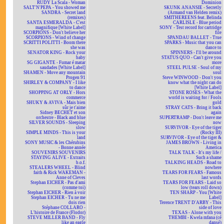
RUDY La Scala - Woman
Dominion
SALT'N'PEPA - You showed me
SKUNK ANANSIE - Secretly
SANDRA - Secret land
(Armand van Helden remix)
(remixes)
SMITHEREENS feat. Belinda
SANTA ESMERALDA - C'est
CARLISLE - Blue period
magnifique [White Label]
SONY - Test record for cartridge
SCORPIONS - Don't believe her
file
SCORPIONS - Wind of change
SPANDAU BALLET - True
SCRITTI POLITTI - Boom there
SPARKS - Music that you can
she was
dance to
SENATOR KING - Rock your
SPINNERS - I'll be around
baby
STATUS QUO - Can't give you
SG GIGANTE - Fumar é matar
more
saudades [White Label]
STEEL PULSE - Soul of my
SHAMEN - Move any mountain
soul
Progen 91
Steve WINWOOD - Don't you
SHIRLEY & COMPANY - I like
know what the night can do
to dance
[White Label]
SHOPPING AT ORLY - Hors
STONE ROSES - What the
commerce
world is waiting for / Fools
SHUKY & AVIVA - Mais bien
gold
sûr je t'aime
STRAY CATS - Bring it back
Sidney BECHET et son
again
orchestre - Black and blue
SUPERTRAMP - Don't leave me
SILVER SOUNDS - Sleeping
now
slow
SURVIVOR - Eye of the tiger
SIMPLE MINDS - This is your
(Rocky III)
land
SURVIVOR - Eye of the tiger &
SONY MUSIC & les Chérubins
JAMES BROWN - Living in
- Bonne année
America
SOUVENIRS SOUVENIRS
TALK TALK - It's my life /
STAYING ALIVE - Extraits
Such a shame
b.o.f.
TALKING HEADS - Road to
STEALERS WHEEL - Blind
nowhere
faith & Rick WAKEMAN -
TEARS FOR FEARS - Famous
Anne of Cleves
last words
Stephan EICHER - Pas d'ami
TEARS FOR FEARS - Laid so
(comme toi)
low (tears roll down)
Stephan EICHER - Rien à voir
TEN SHARP - You [White
Stephan EICHER - Tu ne me
Label]
dois rien
Terence TRENT D'ARBY - This
Stéphane COLLARO -
side of love
L'histoire de France (Flodor)
TEXAS - Alone with you
STEVE MILLER BAND - Fly
THEMBI - Kwela mfana (cé
like an eagle
dansé)