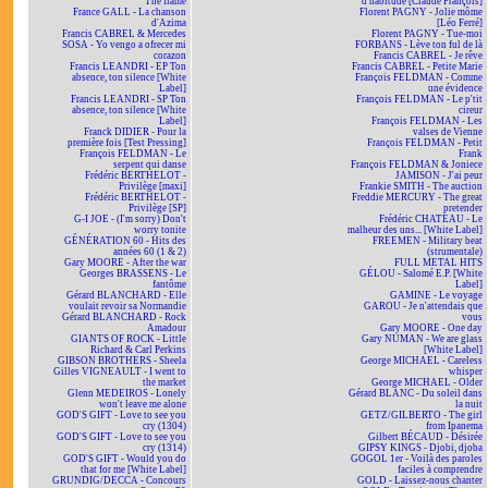
The flame
d'habitude [Claude François]
France GALL - La chanson
Florent PAGNY - Jolie môme
d'Azima
[Léo Ferré]
Francis CABREL & Mercedes
Florent PAGNY - Tue-moi
SOSA - Yo vengo a ofrecer mi
FORBANS - Lève ton ful de là
corazon
Francis CABREL - Je rêve
Francis LEANDRI - EP Ton
Francis CABREL - Petite Marie
absence, ton silence [White
François FELDMAN - Comme
Label]
une évidence
Francis LEANDRI - SP Ton
François FELDMAN - Le p'tit
absence, ton silence [White
cireur
Label]
François FELDMAN - Les
Franck DIDIER - Pour la
valses de Vienne
première fois [Test Pressing]
François FELDMAN - Petit
François FELDMAN - Le
Frank
serpent qui danse
François FELDMAN & Joniece
Frédéric BERTHELOT -
JAMISON - J'ai peur
Privilège [maxi]
Frankie SMITH - The auction
Frédéric BERTHELOT -
Freddie MERCURY - The great
Privilège [SP]
pretender
G-I JOE - (I'm sorry) Don't
Frédéric CHATEAU - Le
worry tonite
malheur des uns... [White Label]
GÉNÉRATION 60 - Hits des
FREEMEN - Military beat
années 60 (1 & 2)
(strumentale)
Gary MOORE - After the war
FULL METAL HITS
Georges BRASSENS - Le
GÉLOU - Salomé E.P. [White
fantôme
Label]
Gérard BLANCHARD - Elle
GAMINE - Le voyage
voulait revoir sa Normandie
GAROU - Je n'attendais que
Gérard BLANCHARD - Rock
vous
Amadour
Gary MOORE - One day
GIANTS OF ROCK - Little
Gary NUMAN - We are glass
Richard & Carl Perkins
[White Label]
GIBSON BROTHERS - Sheela
George MICHAEL - Careless
Gilles VIGNEAULT - I went to
whisper
the market
George MICHAEL - Older
Glenn MEDEIROS - Lonely
Gérard BLANC - Du soleil dans
won't leave me alone
la nuit
GOD'S GIFT - Love to see you
GETZ/GILBERTO - The girl
cry (1304)
from Ipanema
GOD'S GIFT - Love to see you
Gilbert BÉCAUD - Désirée
cry (1314)
GIPSY KINGS - Djobi, djoba
GOD'S GIFT - Would you do
GOGOL 1er - Voilà des paroles
that for me [White Label]
faciles à comprendre
GRUNDIG/DECCA - Concours
GOLD - Laissez-nous chanter