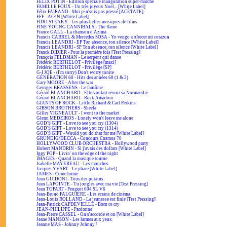
FÉLIX POTIN - Édition spéciale inauguration super-marché
FAMILLE FOUX - Un très joyeux Noël... [White Label]
Félix FAIRANO - Moi je n'suis pas pressé [ACÉTATE]
FFF - AC² N [White Label]
FIDO STEAKY - Les plus belles musiques de films
FINE YOUNG CANNIBALS - The flame
France GALL - La chanson d'Azima
Francis CABREL & Mercedes SOSA - Yo vengo a ofrecer mi corazon
Francis LEANDRI - EP Ton absence, ton silence [White Label]
Francis LEANDRI - SP Ton absence, ton silence [White Label]
Franck DIDIER - Pour la première fois [Test Pressing]
François FELDMAN - Le serpent qui danse
Frédéric BERTHELOT - Privilège [maxi]
Frédéric BERTHELOT - Privilège [SP]
G-I JOE - (I'm sorry) Don't worry tonite
GÉNÉRATION 60 - Hits des années 60 (1 & 2)
Gary MOORE - After the war
Georges BRASSENS - Le fantôme
Gérard BLANCHARD - Elle voulait revoir sa Normandie
Gérard BLANCHARD - Rock Amadour
GIANTS OF ROCK - Little Richard & Carl Perkins
GIBSON BROTHERS - Sheela
Gilles VIGNEAULT - I went to the market
Glenn MEDEIROS - Lonely won't leave me alone
GOD'S GIFT - Love to see you cry (1304)
GOD'S GIFT - Love to see you cry (1314)
GOD'S GIFT - Would you do that for me [White Label]
GRUNDIG/DECCA - Concours Cosmos 70
HOLLYWOOD CLUB ORCHESTRA - Hollywood party
Hubert MANDRIN - Si j'avais des dollars [White Label]
Iggy POP - Livin' on the edge of the night
IMAGES - Quand la musique tourne
Isabelle MAYEREAU - Les mouches
Jacques YVART - Le phare [White Label]
JAMES - Come home
Jean GUIDONI - Tous des putains
Jean LAPOINTE - Tu jongles avec ma vie [Test Pressing]
Jean TOPART - Peugeot 604 SL V6
Jean-Bruno FALGUIÈRE - Les écrans de cinéma
Jean-Louis ROLLAND - La jeunesse est finie [Test Pressing]
Jean-Patrick CAPDEVIELLE - Born to cry
JEAN-PHILIPPE - Pardonne
Jean-Pierre CASSEL - On s'accorde et on [White Label]
Jeane MANSON - Les larmes aux yeux
Jeanne MAS - Johnny Johnny ²