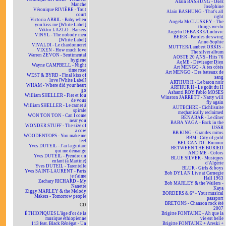
Alain BASHUNG - Osez
Manche
Joséphine
Véronique RIVIÈRE - Tout
Alain BASHUNG - That's all
court
right
Victoria ABRIL - Baby when
Angela McCLUSKEY - The
you kiss me [White Label]
things we do
Viktor LAZLO - Baisers
Angelo DEBARRE/Ludovic
VINYL - The nobody men
BEIER - Paroles de swing
[White Label]
Anne-Sophie
VIVALDI - Le chardonneret
MUTTER/Lambert ORKIS -
VIXEN - How much love
The silver album
Warren ZEVON - Sentimental
AOSTE 20 ANS - Hits 76
hygiene
AqME - Dévisager Dieu
Wayne CAMPBELL - Night
Art MENGO - À tes côtés
time rose
Art MENGO - Des bateaux de
WEST & BYRD - Final kiss of
sang
love [White Label]
ARTHUR H - Le baron noir
WHAM - Where did your heart
ARTHUR H - Le goût du H
go
Ashanti ROY Pablo MOSES
William SHELLER - Fier et fou
Winston JARRETT - Natty will
de vous
fly again
William SHELLER - Le carnet à
AUTECHRE - Cichlisuite
spirale
mechanically reclaimed
WON TON TON - Can I come
BÉNABAR - Le dîner
near you
BABA YAGA - Back in the
WONDER STUFF - The size of
USSR
a cow
BB KING - Grandes mitos
WOODENTOPS - You make me
BBM - City of gold
feel
BEL CANTO - Rumour
Yves DUTEIL - J'ai la guitare
BETWEEN THE BURIED
qui me démange
AND ME - Colors
Yves DUTEIL - Prendre un
BLUE SILVER - Musiques
enfant (à Martine)
d'Algérie
Yves DUTEIL - Tarentelle
BLUR - Girls & boys
Yves SAINT-LAURENT - Paris
Bob DYLAN Live at Carnegie
je t'aime
Hall 1963
Zachary RICHARD - My
Bob MARLEY & the Wailers -
Nanette
Kaya
Ziggy MARLEY & the Melody
BORDERS & 6° - Your musical
Makers - Tomorrow people
passport
BRETONS - Chanson rock été
CD
2007
ÉTHIOPIQUES L'âge d'or de la
Brigitte FONTAINE - Ah que la
musique éthiopienne
vie est belle
113 feat. Black Rénégat - Un
Brigitte FONTAINE + Areski +