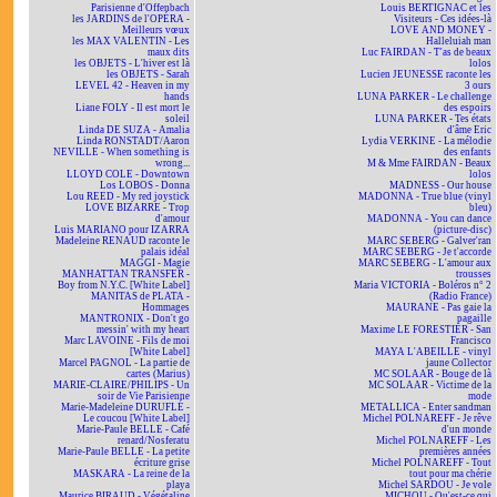
Parisienne d'Offenbach
Louis BERTIGNAC et les
les JARDINS de l'OPÉRA -
Visiteurs - Ces idées-là
Meilleurs vœux
LOVE AND MONEY -
les MAX VALENTIN - Les
Halleluiah man
maux dits
Luc FAIRDAN - T'as de beaux
les OBJETS - L'hiver est là
lolos
les OBJETS - Sarah
Lucien JEUNESSE raconte les
LEVEL 42 - Heaven in my
3 ours
hands
LUNA PARKER - Le challenge
Liane FOLY - Il est mort le
des espoirs
soleil
LUNA PARKER - Tes états
Linda DE SUZA - Amalia
d'âme Eric
Linda RONSTADT/Aaron
Lydia VERKINE - La mélodie
NEVILLE - When something is
des enfants
wrong...
M & Mme FAIRDAN - Beaux
LLOYD COLE - Downtown
lolos
Los LOBOS - Donna
MADNESS - Our house
Lou REED - My red joystick
MADONNA - True blue (vinyl
LOVE BIZARRE - Trop
bleu)
d'amour
MADONNA - You can dance
Luis MARIANO pour IZARRA
(picture-disc)
Madeleine RENAUD raconte le
MARC SEBERG - Galver'ran
palais idéal
MARC SEBERG - Je t'accorde
MAGGI - Magie
MARC SEBERG - L'amour aux
MANHATTAN TRANSFER -
trousses
Boy from N.Y.C. [White Label]
Maria VICTORIA - Boléros n° 2
MANITAS de PLATA -
(Radio France)
Hommages
MAURANE - Pas gaie la
MANTRONIX - Don't go
pagaille
messin' with my heart
Maxime LE FORESTIER - San
Marc LAVOINE - Fils de moi
Francisco
[White Label]
MAYA L'ABEILLE - vinyl
Marcel PAGNOL - La partie de
jaune Collector
cartes (Marius)
MC SOLAAR - Bouge de là
MARIE-CLAIRE/PHILIPS - Un
MC SOLAAR - Victime de la
soir de Vie Parisienne
mode
Marie-Madeleine DURUFLÉ -
METALLICA - Enter sandman
Le coucou [White Label]
Michel POLNAREFF - Je rêve
Marie-Paule BELLE - Café
d'un monde
renard/Nosferatu
Michel POLNAREFF - Les
Marie-Paule BELLE - La petite
premières années
écriture grise
Michel POLNAREFF - Tout
MASKARA - La reine de la
tout pour ma chérie
playa
Michel SARDOU - Je vole
Maurice BIRAUD - Végétaline
MICHOU - Qu'est-ce qui