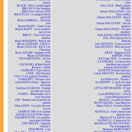
justice
cries
BLACK - Here it comes again
John CALE - Black acetate
BMG 99/11 Hot Sampler
PROMO
BMG News Janvier 1999
Johnny HALLYDAY - Les
Bob DYLAN - Le sampler Rock
duos inédits
and Folk
Johnny HALLYDAY - Rester
Bobby KIMBALL - Hold the
libre
line
Johnny HALLYDAY - Succès
Bonnie RAITT - Come to me
garantis
Bonnie RAITT - Love sneakin'
Johnny HALLYDAY - Un jour
up on you
viendra ²
BRETT - Trois nuits par
Jordi SAVALL/HESPERION
semaine
XXI - Don Quijote de la
Brian McFADDEN - Real to me
Mancha
Brock LANDARS - S.M.D.U.
Julie ZENATTI - À quoi ça sert
Bruno COULAIS - B.O.F. Les
Julie ZENATTI - Mon ami pour
Choristes
la vie
Bryan ADAMS - Summer of 69
KENT - Hagnesta Hill
Bryan ADAMS/Rod
KMFDM - Nihil
STEWART/STING - All for
KYO feat. SITA - Le chemin
love
LA STRADA - La saison des
CACHAREL & Real World
bouffons (en concert)
Records - Gifted
Laurence EQUILBEY -
CADBURY's Top cookies
ACCENTUS/Transcriptions
CAKE - The distance
Lenny KRAVITZ - In-store play
CALI - C'est quand le bonheur ?
sampler
CARHARTT - Old new soul
les MARACAS - Vivants !
Carole KING tribute - Tapestry
les SHERIFF - Le goût du sang
revisited
et des larmes
Caroline LEGRAND - Comme
LITTLE RIVER BAND - If I get
un train qui roule
lucky
CASINO - Maintenant c'est à
Louis BERTIGNAC - Elle &
vous de jouer
Louis/Bertignacoustic
CBS - Demain tout le monde en
MANAU - La tribu de Dana
parlera
MANO NEGRA - Casa Babylon
Céline DION - Live (for the one
Manu CHAO - Si berie m'était
I love)
contéee
CERRUTI 1881 et le cinéma
MANUELA - Faire l'amour une
CESAR COLLECTOR Canal+
dernière fois
CHAMOIS D'OR - Les grandes
Martine ST-CLAIR & Gino
musiques de films
VANNELLI - L'amour est loi
CHEVROLET - Legends
MASSILIA SOUND SYSTEM -
volume 2
Pas d'arrangement
CHOUBENE - Lila
Matthieu MARTOURET