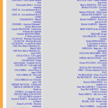
Chris REA - God's great banana
BOUNCE TRIO - Small streams
skin
big rivers
Christophe MALI - Je vous
Mavis STAPLES - The voice
emmène
Michel FUGAIN - Les lilas
CINÉ 16 - Les meilleures B.O.F.
(inédit)
(1998)
Michel JONASZ - Pôle Ouest
CINÉ 16 - Les meilleures B.O.F.
Michel POLNAREFF - Les
(1999)
premières années
CINEMATICS - Maybe
Michel SARDOU - Être et ne
someday
pas avoir été
CINEMIX - Antoine Duhamel /
Michel SARDOU - Maudits
Ennio Morricone
Français
Claude FRANÇOIS - Collection
MISS WHITE & the drunken
Artistes de Légende
piano
Claudio MONTEVERDI -
MOZART est gai
L'Orfeo (extraits)
NAUFRAGÉS - À contre-
CLUB CCF - Prestige Classique
courant
CLUB CCF - Prestige Rossini
Nilda FERNANDEZ -
CLUB DIAL - Le plein de tubes
L'invitation à Venise
CMJ New Music Monthly 91 -
NIRVANA - Lithium
March 2001
NIRVANA - Rape me + All
CMJ New Music Monthly 92 -
apologies
April 2001
OCEANIA RECORDS - Why
COCA-COLA - Let's party
take a plane?
selection 2004
OPÉRA MULTI STEEL - Les
COCHONOU 25ème
martyrs
anniversaire - 3 grands succès
Oxmo PUCCINO - OX-clusif
COLDPLAY - Left right left
2001
right left
PASCALITO NEOSTALGIA
COLUMBIA - Artist News 4
TRIO - Citizen chanteur live in
mars 1998
NYC
COLUMBIA 96 - The road
Pat BENATAR - From 79 to 93
ahead
Pat METHENY - Zero tolerance
COLUMBIA Et toi t'écoutes
for silence
quoi ? 96
Patrick SÉBASTIEN - Le
CRÉDIT MUTUEL - Collection
samedi soir
CRÉOLE CHOIR OF CUBA -
Paul McCARTNEY - Collection
Tande-la
Paul McCARTNEY - From a
CYRIUS - Le sang des roses
lover to a friend
DÉCOUVREZ-LES AVANT
Paula ABDUL - My love is for
LES AUTRES volume 4
real
DANCE PARTY - le meilleur de
PEARL JAM - Gone
la Dance
PEARL JAM - World wide
Daniel LAVOIE - Docteur
suicide
tendresse
Peter GABRIEL - Long walk