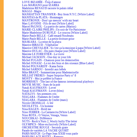
LOVE BIZARRE - Trop d'amour
Luis MARIANO pour IZARRA
Madeleine RENAUD raconte le palais idéal
MAGGI - Magie
MANHATTAN TRANSFER - Boy from N.Y.C. [White Label]
MANITAS de PLATA - Hommages
MANTRONIX - Don't go messin' with my heart
Marc LAVOINE - Fils de moi [White Label]
Marcel PAGNOL - La partie de cartes (Marius)
MARIE-CLAIRE/PHILIPS - Un soir de Vie Parisienne
Marie-Madeleine DURUFLÉ - Le coucou [White Label]
Marie-Paule BELLE - Café renard/Nosferatu
Marie-Paule BELLE - La petite écriture grise
MASKARA - La reine de la playa
Maurice BIRAUD - Végétaline
Maurice CHEVALIER - Si c'est ça la musique à papa [White Label]
Maurice DULAC - Du pain chaque jour [White Label]
Maxime LE FORESTIER - La visite
Michael JACKSON - One day in your life
Michel FUGAIN - Chanson pour les demoiselles
Michel JONASZ - Le roi des fous et des oiseaux [Blue Label]
Michel POLNAREFF - Kama Sutra
Michel SARDOU - Interdit aux bébés
Mike BRANT - Summertime pour Mademoiselle
MILLIAT FRÈRES - Super Surprise Party n° 8
MONTY - Moi je préfère la France
MORRISSEY - The last of the famous international playboys
MOVIE MUSIC - Stars de la pub
Natali KAUFMANN - Lover
Natali KAUFMANN - Lover (bleu)
NATALYS - Ses premiers cris
NIAGARA - Flammes de l'enfer
NIAGARA - Flammes de l'enfer (maxi)
Nicole CROISILLE - L'été
NICOLETTA - Un homme
Nina HAGEN - Hold me
Nino FERRER - La Carmencita [White Label]
Nino ROTA - O Venise, Venaga, Venus
NOUCHKAÏ - Différence
NUTS - Rock'n'Nuts 2, Wooly bully/The letter
OLYMPICS - Mine exclusively [White Label]
ORCHESTRE ROUGE - Seconds grate
Parade de variétés LA VACHE QUI RIT
PARIS MATCH - Le Pape Jean XXIII vous parle
PARIS PALACE HOTEL - Ramona