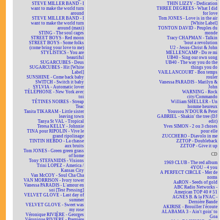
STEVE MILLER BAND - I
THIN LIZZY - Dedication
want to make the world turn
THREE DEGREES - What I did
around
for love
STEVE MILLER BAND - I
Tom JONES - Love is in the air
want to make the world turn
[White Label]
around (maxi)
TONTON DAVID - Peuples du
STING - The soul cages
monde
STREET BOYS - Red moon
Tracy CHAPMAN - Talkin
STREET BOYS - Some folks
'bout a revolution
(come bring your love to me)
U2 - Jesus-Christ & John
STYLISTICS - You are
MELLENCAMP - Do re mi
beautiful
UB40 - Sing our own song
SUGARCUBES - Deus
UB40 - The way you do the
SUGARCUBES - Hit [White
things you do
Label]
VAILLANCOURT - Bon temps
SUNSHINE - Come back baby
rouler
SWITCH - Switch it baby
Vanessa PARADIS - Marilyn &
SYLVIA - Automatic lover
John
TÉLÉPHONE - New York avec
WARNING - Rock
toi
city/Commando
TÉTINES NOIRES - Streap
William SHELLER - Un
Teac
homme heureux
Tanita TIKARAM - Little sister
Youssou N'DOUR & Peter
leaving town
GABRIEL - Shakin' the tree (DJ
Tanya St VAL - Tropical
edit)
Teresa KELLY - Johnnie
Yves SIMON - 2 ou 3 choses
TINA pour RIPOLIN - Vive le
pour elle
grand ripolinage
ZUCCHERO - Diavolo in me
TINTIN HEBDO - La chasse
ZZTOP - Doubleback
aux bruits
ZZTOP - Give it up
Tom JONES - Green green grass
CD
of home
Tony STEFANIDIS - Visions
1969 CLUB - The red album
Trini LOPEZ - America /
4YOU - 4 you
Kansas City
A PERFECT CIRCLE - Mer de
Van McCOY - Soul Cha Cha
noms
VAN MORRISON - Ivory tower
AaRON - Seeds of gold
Vanessa PARADIS - L'amour en
ABC Radio Networks -
soi [Test Pressing]
American TOP 40 # 51
VELVET GLOVE - Last day of
AGNÈS B. & la FNAC -
summer
Dernière Bande
VELVET GLOVE - Sweet was
AKIRISE - Brouiller l'écoute
my rose
ALABAMA 3 - Ain't goin' to
Véronique RIVIÈRE - Georges
Goa
Véronique RIVIÈRE - Première