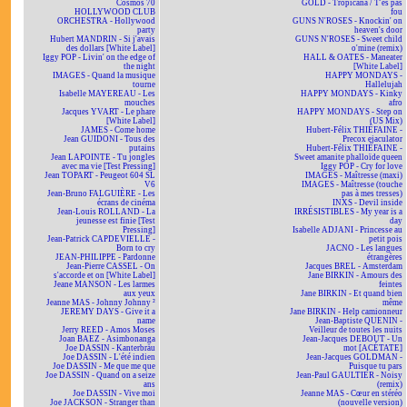
Cosmos 70
GOLD - Tropicana / T'es pas
HOLLYWOOD CLUB
fou
ORCHESTRA - Hollywood
GUNS N'ROSES - Knockin' on
party
heaven's door
Hubert MANDRIN - Si j'avais
GUNS N'ROSES - Sweet child
des dollars [White Label]
o'mine (remix)
Iggy POP - Livin' on the edge of
HALL & OATES - Maneater
the night
[White Label]
IMAGES - Quand la musique
HAPPY MONDAYS -
tourne
Hallelujah
Isabelle MAYEREAU - Les
HAPPY MONDAYS - Kinky
mouches
afro
Jacques YVART - Le phare
HAPPY MONDAYS - Step on
[White Label]
(US Mix)
JAMES - Come home
Hubert-Félix THIÉFAINE -
Jean GUIDONI - Tous des
Precox ejaculator
putains
Hubert-Félix THIÉFAINE -
Jean LAPOINTE - Tu jongles
Sweet amanite phalloïde queen
avec ma vie [Test Pressing]
Iggy POP - Cry for love
Jean TOPART - Peugeot 604 SL
IMAGES - Maîtresse (maxi)
V6
IMAGES - Maîtresse (touche
Jean-Bruno FALGUIÈRE - Les
pas à mes tresses)
écrans de cinéma
INXS - Devil inside
Jean-Louis ROLLAND - La
IRRÉSISTIBLES - My year is a
jeunesse est finie [Test
day
Pressing]
Isabelle ADJANI - Princesse au
Jean-Patrick CAPDEVIELLE -
petit pois
Born to cry
JACNO - Les langues
JEAN-PHILIPPE - Pardonne
étrangères
Jean-Pierre CASSEL - On
Jacques BREL - Amsterdam
s'accorde et on [White Label]
Jane BIRKIN - Amours des
Jeane MANSON - Les larmes
feintes
aux yeux
Jane BIRKIN - Et quand bien
Jeanne MAS - Johnny Johnny ²
même
JEREMY DAYS - Give it a
Jane BIRKIN - Help camionneur
name
Jean-Baptiste QUENIN -
Jerry REED - Amos Moses
Veilleur de toutes les nuits
Joan BAEZ - Asimbonanga
Jean-Jacques DEBOUT - Un
Joe DASSIN - Kanterbräu
mot [ACÉTATE]
Joe DASSIN - L'été indien
Jean-Jacques GOLDMAN -
Joe DASSIN - Me que me que
Puisque tu pars
Joe DASSIN - Quand on a seize
Jean-Paul GAULTIER - Noisy
ans
(remix)
Joe DASSIN - Vive moi
Jeanne MAS - Cœur en stéréo
Joe JACKSON - Stranger than
(nouvelle version)