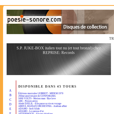
TR
S.P. JUKE-BOX italien tout nu (et tout bronzé) chez
REPRISE: Records
DISPONIBLE DANS 45 TOURS
A
Éditions musicales LEBRIOT - MIDEM 1970
B
20ème anniversaire de CONFORAMA
5000 VOLTS - Motion man / Bye love
C
ABC - Poison arrow
Abdel DJELIL - Elle passe sa vie en voyage
D
ABDUL HASSAN ORCHESTRA - Arabian affair
E
ADAMO - Inch'Allah
ADAMO - Le carosse d'or
F
AFTERSHOCK - Always thinking