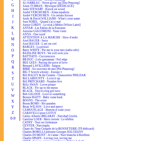
Al JARREAU - Never givin' up [Test Pressing]
G
Alain TURBAN - Mystique [DÉDICACÉ]
Amii STEWART - Knock on wood
H
André VERCHUREN - Alma española
André VERCHUREN - Un certain frisson
I
Andy & David WILLIAMS - What's your name
J
Ann SOREL - Quand j'ai si mal
Annie CORDY - Le rock à Médor [White Label]
K
ANTAR - Les Fables de la Fontaine
Antoine GIACOMONI - Vieni vieni
L
ANYA - One word
ATTENTION À LA MARCHE - Slow d'enfer
M
Axel BAUER - Jessy
Axel BAUER - L'arc-en-ciel
N
BARGES - La pitxuri
O
Barry WHITE - Put me in your mix (radio edit)
BASSLINE BOYS - We will rock you
P
BATTIATO - Cuccurucucu
BB DOC - Lolo ganzaman / Nul edge
Q
BEE GEES - Paying the price of love
Bernard LAVILLIERS - Saïgon
R
BIBIE - En souvenir de moi [Pré-Planning]
BIG T Scotch whisky - Europe 1
S
Bill HALEY & the Comets - Chaussettes PHILDAR
T
Bill LABOUNTY - Livin'it up
Bill PRITCHARD - Number five
U
Billy SWAN - Lover please
BLACK - Fly up to the moon
V
BLACK - You're a big girl now
Bob GELDOF - Love or something
W
Bonnie RAITT - Baby come back
BOONS - The score
X
Boum BOMO - Hit-parades
Y
Brian WILSON - Love and mercy
CAMOUFLAGE - Heaven (I want you)
Z
CARAVELLI pour LOTUS
Carlos Alberto IRIGARAY - Navidad Criolla
0-9
Caroline LOEB - Mots croisés / Le téléfon
CATHY - Tout est littérature
CENTER - Navsiegda
Chant du 7ème Congrès de la BONNETERIE (TP dédicacé)
Charles BORELLI présente Georges SOLCHANY
Charles DUMONT - Je t'aime / Nuit blanche à Honfleur
Charlie SPAHN - Loving you, loving me