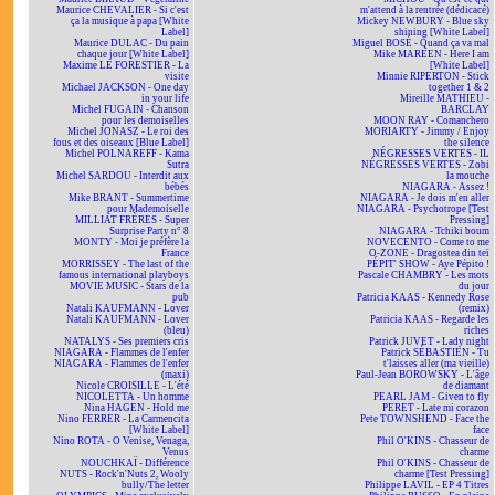
Maurice CHEVALIER - Si c'est
m'attend à la rentrée (dédicacé)
ça la musique à papa [White
Mickey NEWBURY - Blue sky
Label]
shining [White Label]
Maurice DULAC - Du pain
Miguel BOSÉ - Quand ça va mal
chaque jour [White Label]
Mike MAREEN - Here I am
Maxime LE FORESTIER - La
[White Label]
visite
Minnie RIPERTON - Stick
Michael JACKSON - One day
together 1 & 2
in your life
Mireille MATHIEU -
Michel FUGAIN - Chanson
BARCLAY
pour les demoiselles
MOON RAY - Comanchero
Michel JONASZ - Le roi des
MORIARTY - Jimmy / Enjoy
fous et des oiseaux [Blue Label]
the silence
Michel POLNAREFF - Kama
NÉGRESSES VERTES - IL
Sutra
NÉGRESSES VERTES - Zobi
Michel SARDOU - Interdit aux
la mouche
bébés
NIAGARA - Assez !
Mike BRANT - Summertime
NIAGARA - Je dois m'en aller
pour Mademoiselle
NIAGARA - Psychotrope [Test
MILLIAT FRÈRES - Super
Pressing]
Surprise Party n° 8
NIAGARA - Tchiki boum
MONTY - Moi je préfère la
NOVECENTO - Come to me
France
O-ZONE - Dragostea din teï
MORRISSEY - The last of the
PÉPIT' SHOW - Aye Pépito !
famous international playboys
Pascale CHAMBRY - Les mots
MOVIE MUSIC - Stars de la
du jour
pub
Patricia KAAS - Kennedy Rose
Natali KAUFMANN - Lover
(remix)
Natali KAUFMANN - Lover
Patricia KAAS - Regarde les
(bleu)
riches
NATALYS - Ses premiers cris
Patrick JUVET - Lady night
NIAGARA - Flammes de l'enfer
Patrick SÉBASTIEN - Tu
NIAGARA - Flammes de l'enfer
t'laisses aller (ma vieille)
(maxi)
Paul-Jean BOROWSKY - L'âge
Nicole CROISILLE - L'été
de diamant
NICOLETTA - Un homme
PEARL JAM - Given to fly
Nina HAGEN - Hold me
PERET - Late mi corazon
Nino FERRER - La Carmencita
Pete TOWNSHEND - Face the
[White Label]
face
Nino ROTA - O Venise, Venaga,
Phil O'KINS - Chasseur de
Venus
charme
NOUCHKAÏ - Différence
Phil O'KINS - Chasseur de
NUTS - Rock'n'Nuts 2, Wooly
charme [Test Pressing]
bully/The letter
Philippe LAVIL - EP 4 Titres