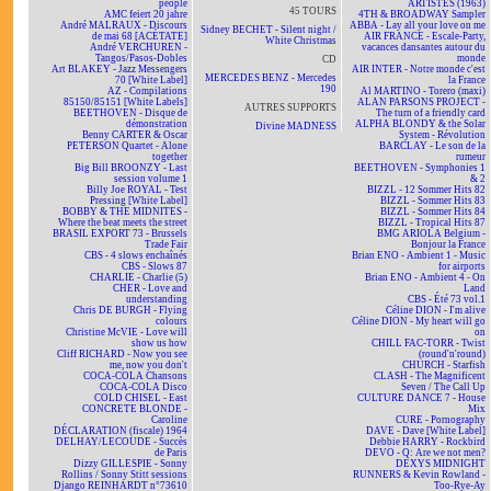
people
ARTISTES (1963)
45 TOURS
AMC feiert 20 jahre
4TH & BROADWAY Sampler
André MALRAUX - Discours
ABBA - Lay all your love on me
Sidney BECHET - Silent night /
de mai 68 [ACÉTATE]
AIR FRANCE - Escale-Party,
White Christmas
André VERCHUREN -
vacances dansantes autour du
Tangos/Pasos-Dobles
monde
CD
Art BLAKEY - Jazz Messengers
AIR INTER - Notre monde c'est
MERCEDES BENZ - Mercedes
70 [White Label]
la France
190
AZ - Compilations
Al MARTINO - Torero (maxi)
85150/85151 [White Labels]
ALAN PARSONS PROJECT -
AUTRES SUPPORTS
BEETHOVEN - Disque de
The turn of a friendly card
démonstration
ALPHA BLONDY & the Solar
Divine MADNESS
Benny CARTER & Oscar
System - Révolution
PETERSON Quartet - Alone
BARCLAY - Le son de la
together
rumeur
Big Bill BROONZY - Last
BEETHOVEN - Symphonies 1
session volume 1
& 2
Billy Joe ROYAL - Test
BIZZL - 12 Sommer Hits 82
Pressing [White Label]
BIZZL - Sommer Hits 83
BOBBY & THE MIDNITES -
BIZZL - Sommer Hits 84
Where the beat meets the street
BIZZL - Tropical Hits 87
BRASIL EXPORT 73 - Brussels
BMG ARIOLA Belgium -
Trade Fair
Bonjour la France
CBS - 4 slows enchaînés
Brian ENO - Ambient 1 - Music
CBS - Slows 87
for airports
CHARLIE - Charlie (5)
Brian ENO - Ambient 4 - On
CHER - Love and
Land
understanding
CBS - Été 73 vol.1
Chris DE BURGH - Flying
Céline DION - I'm alive
colours
Céline DION - My heart will go
Christine McVIE - Love will
on
show us how
CHILL FAC-TORR - Twist
Cliff RICHARD - Now you see
(round'n'round)
me, now you don't
CHURCH - Starfish
COCA-COLA Chansons
CLASH - The Magnificent
COCA-COLA Disco
Seven / The Call Up
COLD CHISEL - East
CULTURE DANCE 7 - House
CONCRETE BLONDE -
Mix
Caroline
CURE - Pornography
DÉCLARATION (fiscale) 1964
DAVE - Dave [White Label]
DELHAY/LECOUDE - Succès
Debbie HARRY - Rockbird
de Paris
DEVO - Q: Are we not men?
Dizzy GILLESPIE - Sonny
DEXYS MIDNIGHT
Rollins / Sonny Stitt sessions
RUNNERS & Kevin Rowland -
Django REINHARDT n°73610
Too-Rye-Ay