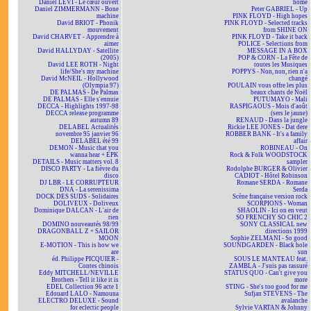
Daniel LEVI - Le cœur ouvert
home
Daniel ZIMMERMANN - Bone
Peter GABRIEL - Up
machine
PINK FLOYD - High hopes
David BRIOT - Phonik
PINK FLOYD - Selected tracks
mouvement
from SHINE ON
David CHARVET - Apprendre à
PINK FLOYD - Take it back
aimer
POLICE - Selections from
David HALLYDAY - Satellite
MESSAGE IN A BOX
(2005)
POP & CORN - La Fête de
David LEE ROTH - Night
toutes les Musiques
life/She's my machine
POPPYS - Non, non, rien n'a
David McNEIL - Hollywood
changé
(Olympia 97)
POULAIN vous offre les plus
DE PALMAS - De Palmas
beaux chants de Noël
DE PALMAS - Elle s'ennuie
PUTUMAYO - Mali
DECCA - Highlights 1997-98
RASPIGAOUS - Mois d'août
DECCA release programme
(sers le jaune)
autumn 89
RENAUD - Dans la jungle
DELABEL Actualités
Rickie LEE JONES - Dat dere
novembre 95 janvier 96
ROBBER BANK - It's a family
DELABEL été 99
affair
DEMON - Music that you
ROBINEAU - On
wanna hear + EPK
Rock & Folk WOODSTOCK
DETAILS - Music matters vol. 8
sampler
DISCO PARTY - La fièvre du
Rodolphe BURGER & Olivier
disco
CADIOT - Hôtel Robinson
DJ LBR - LE CORRUPTEUR
Romane SERDA - Romane
DNA - La serenissima
Serda
DOCK DES SUDS - Solidaires
Scène française version rock
DOLIVEUX - Doliveux
SCORPIONS - Woman
Dominique DALCAN - L'air de
SHAOLIN - Ici on en veut
rien
SO FRENCHY SO CHIC 2
DOMINO nouveautés 98/99
SONY CLASSICAL new
DRAGONBALL Z + SAILOR
directions 1999
MOON
Sophie ZELMANI - So good
E-MOTION - This is how we
SOUNDGARDEN - Black hole
are
sun
éd. Philippe PICQUIER -
SOUS LE MANTEAU feat.
Contes chinois
ZAMBLA - J'suis pas rassuré
Eddy MITCHELL/NEVILLE
STATUS QUO - Can't give you
Brothers - Tell it like it is
more
EDEL Collection 96 acte 1
STING - She's too good for me
Edouard LALO - Namouna
Sufjan STEVENS - The
ELECTRO DELUXE - Sound
avalanche
for eclectic people
Sylvie VARTAN & Johnny