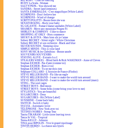
Roy ROBY - Time for dancing
RUDY La Scala - Woman
SALT'N'PEPA - You showed me
SANDRA - Secret land (remixes)
SANTA ESMERALDA - C'est magnifique [White Label]
SCORPIONS - Don't believe her
SCORPIONS - Wind of change
SCRITTI POLITTI - Boom there she was
SENATOR KING - Rock your baby
SG GIGANTE - Fumar é matar saudades [White Label]
SHAMEN - Move any mountain Progen 91
SHIRLEY & COMPANY - I like to dance
SHOPPING AT ORLY - Hors commerce
SHUKY & AVIVA - Mais bien sûr je t'aime
Sidney BECHET - Silent night / White Christmas
Sidney BECHET et son orchestre - Black and blue
SILVER SOUNDS - Sleeping slow
SIMPLE MINDS - This is your land
SONY MUSIC & les Chérubins - Bonne année
SOUVENIRS SOUVENIRS
STAYING ALIVE - Extraits b.o.f.
STEALERS WHEEL - Blind faith & Rick WAKEMAN - Anne of Cleves
Stephan EICHER - Pas d'ami (comme toi)
Stephan EICHER - Rien à voir
Stephan EICHER - Tu ne me dois rien
Stéphane COLLARO - L'histoire de France (Flodor)
STEVE MILLER BAND - Fly like an eagle
STEVE MILLER BAND - I want to make the world turn around
STEVE MILLER BAND - I want to make the world turn around (maxi)
STING - The soul cages
STREET BOYS - Red moon
STREET BOYS - Some folks (come bring your love to me)
STYLISTICS - You are beautiful
SUGARCUBES - Deus
SUGARCUBES - Hit [White Label]
SUNSHINE - Come back baby
SWITCH - Switch it baby
SYLVIA - Automatic lover
TÉLÉPHONE - New York avec toi
TÉTINES NOIRES - Streap Teac
Tanita TIKARAM - Little sister leaving town
Tanya St VAL - Tropical
Teresa KELLY - Johnnie
TINA pour RIPOLIN - Vive le grand ripolinage
TINTIN HEBDO - La chasse aux bruits