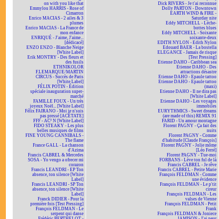
on with you like that
Dick RIVERS - Je t'ai reconnue
Emmylou HARRIS - Rose of
Dolly PARTON - Downtown
Cimarron
EARTH WIND & FIRE -
Enrico MACIAS - 2 ailes & 3
Saturday nite
plumes
Eddy MITCHELL - Lèche-
Enrico MACIAS - La France de
bottes blues
mon enfance
Eddy MITCHELL - Soixante
ENRIQUÉ - J'aime, J'aime...
soixante-deux
[dédicacé]
EDITH NYLON - Edith Nylon
ENZO ENZO - Blanche Neige
Edouard BAER - La bostella
[White Label]
ELEGANCE - Jamais de risque
Erik MONTRY - Des fleurs et
[Test Pressing]
des fusils
Etienne DAHO - Caribbean sea
ETHNIKOLOR
Etienne DAHO - Des
F.LEMARQUE/MARTIN
attractions désastre
CIRCUS - Succès de Paris
Etienne DAHO - Epaule tattoo
[White Label]
Etienne DAHO - Epaule tattoo
FÉLIX POTIN - Édition
(maxi)
spéciale inauguration super-
Etienne DAHO - Il ne dira pas
marché
[White Label]
FAMILLE FOUX - Un très
Etienne DAHO - Les voyages
joyeux Noël... [White Label]
immobiles
Félix FAIRANO - Moi je n'suis
EURYTHMICS - Sweet dreams
pas pressé [ACÉTATE]
(are made of this) REMIX 91
FFF - AC² N [White Label]
FARID - Un amour montagne
FIDO STEAKY - Les plus
Florent PAGNY - Ça fait des
belles musiques de films
nuits
FINE YOUNG CANNIBALS -
Florent PAGNY - Comme
The flame
d'habitude [Claude François]
France GALL - La chanson
Florent PAGNY - Jolie môme
d'Azima
[Léo Ferré]
Francis CABREL & Mercedes
Florent PAGNY - Tue-moi
SOSA - Yo vengo a ofrecer mi
FORBANS - Lève ton ful de là
corazon
Francis CABREL - Je rêve
Francis LEANDRI - EP Ton
Francis CABREL - Petite Marie
absence, ton silence [White
François FELDMAN - Comme
Label]
une évidence
Francis LEANDRI - SP Ton
François FELDMAN - Le p'tit
absence, ton silence [White
cireur
Label]
François FELDMAN - Les
Franck DIDIER - Pour la
valses de Vienne
première fois [Test Pressing]
François FELDMAN - Petit
François FELDMAN - Le
Frank
serpent qui danse
François FELDMAN & Joniece
Frédéric BERTHELOT -
JAMISON - J'ai peur