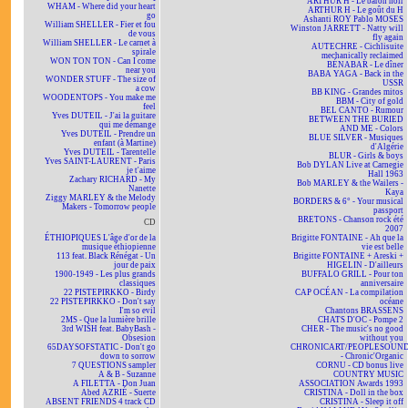
ARTHUR H - Le baron noir
WHAM - Where did your heart
ARTHUR H - Le goût du H
go
Ashanti ROY Pablo MOSES
William SHELLER - Fier et fou
Winston JARRETT - Natty will
de vous
fly again
William SHELLER - Le carnet à
AUTECHRE - Cichlisuite
spirale
mechanically reclaimed
WON TON TON - Can I come
BÉNABAR - Le dîner
near you
BABA YAGA - Back in the
WONDER STUFF - The size of
USSR
a cow
BB KING - Grandes mitos
WOODENTOPS - You make me
BBM - City of gold
feel
BEL CANTO - Rumour
Yves DUTEIL - J'ai la guitare
BETWEEN THE BURIED
qui me démange
AND ME - Colors
Yves DUTEIL - Prendre un
BLUE SILVER - Musiques
enfant (à Martine)
d'Algérie
Yves DUTEIL - Tarentelle
BLUR - Girls & boys
Yves SAINT-LAURENT - Paris
Bob DYLAN Live at Carnegie
je t'aime
Hall 1963
Zachary RICHARD - My
Bob MARLEY & the Wailers -
Nanette
Kaya
Ziggy MARLEY & the Melody
BORDERS & 6° - Your musical
Makers - Tomorrow people
passport
BRETONS - Chanson rock été
CD
2007
ÉTHIOPIQUES L'âge d'or de la
Brigitte FONTAINE - Ah que la
musique éthiopienne
vie est belle
113 feat. Black Rénégat - Un
Brigitte FONTAINE + Areski +
jour de paix
HIGELIN - D'ailleurs
1900-1949 - Les plus grands
BUFFALO GRILL - Pour ton
classiques
anniversaire
22 PISTEPIRKKO - Birdy
CAP OCÉAN - La compilation
22 PISTEPIRKKO - Don't say
océane
I'm so evil
Chantons BRASSENS
2MS - Que la lumière brille
CHATS D'OC - Pompe 2
3rd WISH feat. BabyBash -
CHER - The music's no good
Obsesion
without you
65DAYSOFSTATIC - Don't go
CHRONICART/PEOPLESOUN
down to sorrow
- Chronic'Organic
7 QUESTIONS sampler
CORNU - CD bonus live
A & B - Suzanne
COUNTRY MUSIC
A FILETTA - Don Juan
ASSOCIATION Awards 1993
Abed AZRIÉ - Suerte
CRISTINA - Doll in the box
ABSENT FRIENDS 4 track CD
CRISTINA - Sleep it off