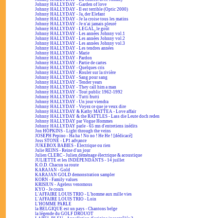
Johnny HALLYDAY - Garden of love
Johnny HALLYDAY - Il est terrible (Optic 2000)
Johnny HALLYDAY - Ja, der Elefant
Johnny HALLYDAY - Je la croise tous les matins
Johnny HALLYDAY - Je n'ai jamais pleuré
Johnny HALLYDAY - LEGAL, le goût
Johnny HALLYDAY - Les années Johnny vol.1
Johnny HALLYDAY - Les années Johnny vol.2
Johnny HALLYDAY - Les années Johnny vol.3
Johnny HALLYDAY - Les tendres années
Johnny HALLYDAY - Marie
Johnny HALLYDAY - Pardon
Johnny HALLYDAY - Partie de cartes
Johnny HALLYDAY - Quelques cris
Johnny HALLYDAY - Rouler sur la rivière
Johnny HALLYDAY - Sang pour sang
Johnny HALLYDAY - Tender years
Johnny HALLYDAY - They call him a man
Johnny HALLYDAY - Tout public 1962-1992
Johnny HALLYDAY - Tutti frutti
Johnny HALLYDAY - Un jour viendra
Johnny HALLYDAY - Voyez ce que je veux dire
Johnny HALLYDAY & Kathy MATTEA - Love affair
Johnny HALLYDAY & the RATTLES - Lass die Leute doch reden
Johnny HALLYDAY par Vogue Hommes
Johnny HALLYDAY parle - 65 mn d'entretiens inédits
Jon HOPKINS - Light through the veins
JOSEPH Pepino - Ha ha ! No no ! He He ! [dédicacé]
Joss STONE - LP1 advance
JUKEBOX BABIES - Électrique ou rien
Julie REINS - Reine d'un jour
Julien CLERC - Julien déménage électrique & acoustique
JULIETTE et les INDÉPENDANTS - 14 juillet
K.O.D. Chacun sa route
KARAJAN - Gold
KARAJAN GOLD demonstration sampler
KORN - Family values
KRISIUN - Ageless venomous
KYO - Je cours
L'AFFAIRE LOUIS TRIO - L'homme aux mille vies
L'AFFAIRE LOUIS TRIO - Loin
L'HOMME PARLE
la BELGIQUE est un pays - Chantons belge
la légende du GOLF DROUOT