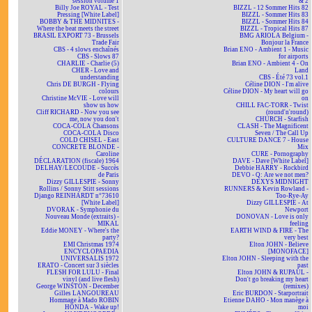
session volume 1
& 2
Billy Joe ROYAL - Test
BIZZL - 12 Sommer Hits 82
Pressing [White Label]
BIZZL - Sommer Hits 83
BOBBY & THE MIDNITES -
BIZZL - Sommer Hits 84
Where the beat meets the street
BIZZL - Tropical Hits 87
BRASIL EXPORT 73 - Brussels
BMG ARIOLA Belgium -
Trade Fair
Bonjour la France
CBS - 4 slows enchaînés
Brian ENO - Ambient 1 - Music
CBS - Slows 87
for airports
CHARLIE - Charlie (5)
Brian ENO - Ambient 4 - On
CHER - Love and
Land
understanding
CBS - Été 73 vol.1
Chris DE BURGH - Flying
Céline DION - I'm alive
colours
Céline DION - My heart will go
Christine McVIE - Love will
on
show us how
CHILL FAC-TORR - Twist
Cliff RICHARD - Now you see
(round'n'round)
me, now you don't
CHURCH - Starfish
COCA-COLA Chansons
CLASH - The Magnificent
COCA-COLA Disco
Seven / The Call Up
COLD CHISEL - East
CULTURE DANCE 7 - House
CONCRETE BLONDE -
Mix
Caroline
CURE - Pornography
DÉCLARATION (fiscale) 1964
DAVE - Dave [White Label]
DELHAY/LECOUDE - Succès
Debbie HARRY - Rockbird
de Paris
DEVO - Q: Are we not men?
Dizzy GILLESPIE - Sonny
DEXYS MIDNIGHT
Rollins / Sonny Stitt sessions
RUNNERS & Kevin Rowland -
Django REINHARDT n°73610
Too-Rye-Ay
[White Label]
Dizzy GILLESPIE - At
DVORAK - Symphonie du
Newport
Nouveau Monde (extraits) -
DONOVAN - Love is only
MIKAL
feeling
Eddie MONEY - Where's the
EARTH WIND & FIRE - The
party?
very best
EMI Christmas 1974
Elton JOHN - Believe
ENCYCLOPAEDIA
[MONOFACE]
UNIVERSALIS 1972
Elton JOHN - Sleeping with the
ERATO - Concert sur 3 siècles
past
FLESH FOR LULU - Final
Elton JOHN & RUPAUL -
vinyl (and live flesh)
Don't go breaking my heart
George WINSTON - December
(remixes)
Gilles LANGOUREAU
Eric BURDON - Starportrait
Hommage à Mado ROBIN
Etienne DAHO - Mon manège à
HONDA - Wake up!
moi