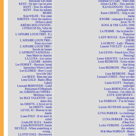
Hawaiian war chant
Jonathan STUART - Wako man
KENT - On fait c'qu'on peut
Julien CLERC - This melody
KENT - Tous les mômes
KAJAGOOGOO - Too shy
KENT - Tous les mômes
(midnight mix)
REMIX
Karen CHERYL - Sing to me
Kim WILDE - You came
mama
KIRSTEN - Over the rainbow
KNORR - campagne Europe 1
[White Label]
hiver 78-79
KRÉMA HOLLYWOOD -
KOOL & THE GANG 1990
J.STRAUSS fils, Valse de
hitmix
l'empereur
LA FEMME - Sur la planche /
L'AFFAIRE LOUIS TRIO - Il y
Françoise
a ceux
LADY ROUGE - Eyes of mars
L'AFFAIRE LOUIS TRIO -
[DIOR]
Nous on a tout
LAURENT - Lady / Pharaon
L'AFFAIRE LOUIS TRIO -
Laurent VOULZY - Le soleil
Succès de larmes
donne
L'AFFRONT NATIONAL -
Lee LEWIS - French kiss [Test
Jean-Marie tu charries
Pressing]
LA LUNA - Les cactus
Lenny KRAVITZ - Let love rule
LAZARE - Infidèle
Leon REDBONE - Gotta shake
Lee DORSEY - Shortnin' bread
that thing
[monoface White Label]
Leon REDBONE - Play Gipsy
Lee ELDRED - How's your
play
love life 1&2
Leon REDBONE - Sugar
Lee REED - Ram ram jam
Leonard COHEN - First we take
Lena GOLD - Radio [Blue
Manhattan
Label]
Linda SCOTT - Starlight,
Leonard BERNSTEIN - Gaîté
starbright
Parisienne d'Offenbach
Louis BERTIGNAC et les
les JARDINS de l'OPÉRA -
Visiteurs - Ces idées-là
Meilleurs vœux
LOVE AND MONEY -
les MAX VALENTIN - Les
Halleluiah man
maux dits
Luc FAIRDAN - T'as de beaux
les OBJETS - L'hiver est là
lolos
les OBJETS - Sarah
Lucien JEUNESSE raconte les
LEVEL 42 - Heaven in my
3 ours
hands
LUNA PARKER - Le challenge
Liane FOLY - Il est mort le
des espoirs
soleil
LUNA PARKER - Tes états
Linda DE SUZA - Amalia
d'âme Eric
Linda RONSTADT/Aaron
Lydia VERKINE - La mélodie
NEVILLE - When something is
des enfants
wrong...
M & Mme FAIRDAN - Beaux
LLOYD COLE - Downtown
lolos