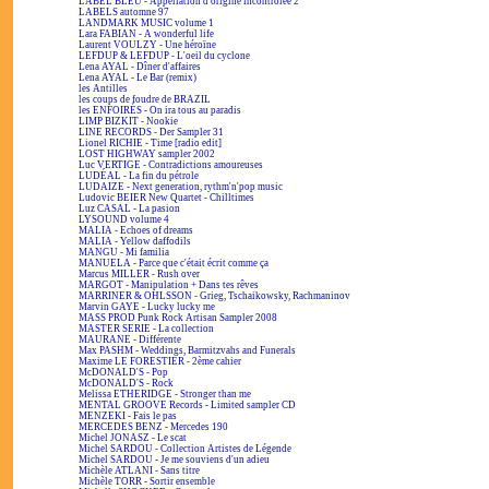
LABEL BLEU - Appellation d'origine incontrôlée 2
LABELS automne 97
LANDMARK MUSIC volume 1
Lara FABIAN - A wonderful life
Laurent VOULZY - Une héroïne
LEFDUP & LEFDUP - L'oeil du cyclone
Lena AYAL - Dîner d'affaires
Lena AYAL - Le Bar (remix)
les Antilles
les coups de foudre de BRAZIL
les ENFOIRÉS - On ira tous au paradis
LIMP BIZKIT - Nookie
LINE RECORDS - Der Sampler 31
Lionel RICHIE - Time [radio edit]
LOST HIGHWAY sampler 2002
Luc VERTIGE - Contradictions amoureuses
LUDÉAL - La fin du pétrole
LUDAIZE - Next generation, rythm'n'pop music
Ludovic BEIER New Quartet - Chilltimes
Luz CASAL - La pasion
LYSOUND volume 4
MALIA - Echoes of dreams
MALIA - Yellow daffodils
MANGU - Mi familia
MANUELA - Parce que c'était écrit comme ça
Marcus MILLER - Rush over
MARGOT - Manipulation + Dans tes rêves
MARRINER & OHLSSON - Grieg, Tschaikowsky, Rachmaninov
Marvin GAYE - Lucky lucky me
MASS PROD Punk Rock Artisan Sampler 2008
MASTER SERIE - La collection
MAURANE - Différente
Max PASHM - Weddings, Barmitzvahs and Funerals
Maxime LE FORESTIER - 2ème cahier
McDONALD'S - Pop
McDONALD'S - Rock
Melissa ETHERIDGE - Stronger than me
MENTAL GROOVE Records - Limited sampler CD
MENZEKI - Fais le pas
MERCEDES BENZ - Mercedes 190
Michel JONASZ - Le scat
Michel SARDOU - Collection Artistes de Légende
Michel SARDOU - Je me souviens d'un adieu
Michèle ATLANI - Sans titre
Michèle TORR - Sortir ensemble