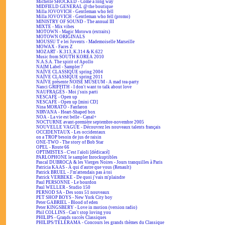
Michelle SHOCKED - Come a long way
MIDFIELD GENERAL @ the boutique
Milla JOVOVICH - Gentleman who fell
Milla JOVOVICH - Gentleman who fell (promo)
MINISTRY OF SOUND - The annual III
MIXTE - Mix vibes
MOTOWN - Magic Motown (extraits)
MOTOWN ORIGINALS
MOUSSU T e lei Jovents - Mademoiselle Marseille
MOWAX - Faces Z
MOZART - K.313, K.314 & K.622
Music from SOUTH KOREA 2010
N.A.S.A. The spirit of Apollo
NAIM Label - Sampler 7
NAÏVE CLASSIQUE spring 2004
NAÏVE CLASSIQUE spring 2011
NAÏVE présente NOISE MUSEUM - A mad tea-party
Nanci GRIFFITH - I don't want to talk about love
NAUFRAGÉS - Moi j'suis parti
NESCAFÉ - Open up
NESCAFÉ - Open up [mini CD]
Nina MORATO - Fanfaron
NIRVANA - Heart-Shaped box
NOA - La vie est belle - Canal+
NOCTURNE avant-première septembre-novembre 2005
NOUVELLE VAGUE - Découvrez les nouveaux talents français
OCCIDENTAUX - Les occidentaux
on a TROP besoin de jus de raisin
ONE-TWO - The story of Bob Star
OPEL - Route 66
OPTIMISTES - C'est l'aïoli [dédicacé]
PARLOPHONE le sampler Inrockuptibles
Pascal DUBROCA & les Vierges Noires - Jours tranquilles à Paris
Patricia KAAS - À qui d'autre que vous (Renault)
Patrick BRUEL - J'm'attendais pas à toi
Patrick VERBEKE - De quoi j'vais m'plaindre
Paul PERSONNE - Le bourdon
Paul WELLER - Studio 150
PERNOD SA - Des sons 51 nouveaux
PET SHOP BOYS - New York City boy
Peter GABRIEL - Blood of eden
Peter KINGSBERY - Love in motion (version radio)
Phil COLLINS - Can't stop loving you
PHILIPS - Grands succès Classiques
PHILIPS/TÉLÉRAMA - Concours les grands thèmes du Classique