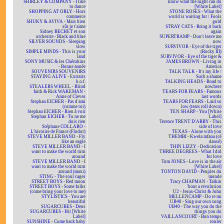
SHIRLEY & COMPANY - I like
know what the night can do
to dance
[White Label]
SHOPPING AT ORLY - Hors
STONE ROSES - What the
commerce
world is waiting for / Fools
SHUKY & AVIVA - Mais bien
gold
sûr je t'aime
STRAY CATS - Bring it back
Sidney BECHET et son
again
orchestre - Black and blue
SUPERTRAMP - Don't leave me
SILVER SOUNDS - Sleeping
now
slow
SURVIVOR - Eye of the tiger
SIMPLE MINDS - This is your
(Rocky III)
land
SURVIVOR - Eye of the tiger &
SONY MUSIC & les Chérubins
JAMES BROWN - Living in
- Bonne année
America
SOUVENIRS SOUVENIRS
TALK TALK - It's my life /
STAYING ALIVE - Extraits
Such a shame
b.o.f.
TALKING HEADS - Road to
STEALERS WHEEL - Blind
nowhere
faith & Rick WAKEMAN -
TEARS FOR FEARS - Famous
Anne of Cleves
last words
Stephan EICHER - Pas d'ami
TEARS FOR FEARS - Laid so
(comme toi)
low (tears roll down)
Stephan EICHER - Rien à voir
TEN SHARP - You [White
Stephan EICHER - Tu ne me
Label]
dois rien
Terence TRENT D'ARBY - This
Stéphane COLLARO -
side of love
L'histoire de France (Flodor)
TEXAS - Alone with you
STEVE MILLER BAND - Fly
THEMBI - Kwela mfana (cé
like an eagle
dansé)
STEVE MILLER BAND - I
THIN LIZZY - Dedication
want to make the world turn
THREE DEGREES - What I did
around
for love
STEVE MILLER BAND - I
Tom JONES - Love is in the air
want to make the world turn
[White Label]
around (maxi)
TONTON DAVID - Peuples du
STING - The soul cages
monde
STREET BOYS - Red moon
Tracy CHAPMAN - Talkin
STREET BOYS - Some folks
'bout a revolution
(come bring your love to me)
U2 - Jesus-Christ & John
STYLISTICS - You are
MELLENCAMP - Do re mi
beautiful
UB40 - Sing our own song
SUGARCUBES - Deus
UB40 - The way you do the
SUGARCUBES - Hit [White
things you do
Label]
VAILLANCOURT - Bon temps
SUNSHINE - Come back baby
rouler