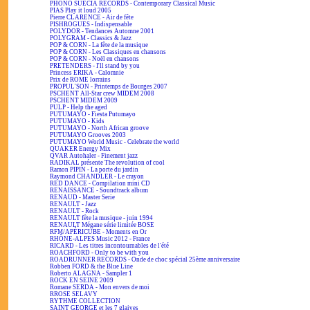
PHONO SUECIA RECORDS - Contemporary Classical Music
PIAS Play it loud 2005
Pierre CLARENCE - Air de fête
PISHROGUES - Indispensable
POLYDOR - Tendances Automne 2001
POLYGRAM - Classics & Jazz
POP & CORN - La fête de la musique
POP & CORN - Les Classiques en chansons
POP & CORN - Noël en chansons
PRETENDERS - I'll stand by you
Princess ERIKA - Calomnie
Prix de ROME lorrains
PROPUL'SON - Printemps de Bourges 2007
PSCHENT All-Star crew MIDEM 2008
PSCHENT MIDEM 2009
PULP - Help the aged
PUTUMAYO - Fiesta Putumayo
PUTUMAYO - Kids
PUTUMAYO - North African groove
PUTUMAYO Grooves 2003
PUTUMAYO World Music - Celebrate the world
QUAKER Energy Mix
QVAR Autohaler - Finement jazz
RADIKAL présente The revolution of cool
Ramon PIPIN - La porte du jardin
Raymond CHANDLER - Le crayon
RED DANCE - Compilation mini CD
RENAISSANCE - Soundtrack album
RENAUD - Master Serie
RENAULT - Jazz
RENAULT - Rock
RENAULT fête la musique - juin 1994
RENAULT Mégane série limitée BOSE
RFM/APÉRICUBE - Moments en Or
RHÔNE-ALPES Music 2012 - France
RICARD - Les titres incontournables de l'été
ROACHFORD - Only to be with you
ROADRUNNER RECORDS - Onde de choc spécial 25ème anniversaire
Robben FORD & the Blue Line
Roberto ALAGNA - Sampler 1
ROCK EN SEINE 2009
Romane SERDA - Mon envers de moi
RROSE SELAVY
RYTHME COLLECTION
SAINT GEORGE et les 7 glaives