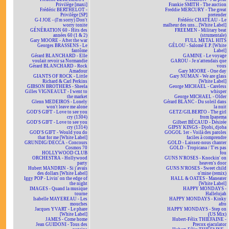
Privilège [maxi]
Frankie SMITH - The auction
Frédéric BERTHELOT -
Freddie MERCURY - The great
Privilège [SP]
pretender
G-I JOE - (I'm sorry) Don't
Frédéric CHATEAU - Le
worry tonite
malheur des uns... [White Label]
GÉNÉRATION 60 - Hits des
FREEMEN - Military beat
années 60 (1 & 2)
(strumentale)
Gary MOORE - After the war
FULL METAL HITS
Georges BRASSENS - Le
GÉLOU - Salomé E.P. [White
fantôme
Label]
Gérard BLANCHARD - Elle
GAMINE - Le voyage
voulait revoir sa Normandie
GAROU - Je n'attendais que
Gérard BLANCHARD - Rock
vous
Amadour
Gary MOORE - One day
GIANTS OF ROCK - Little
Gary NUMAN - We are glass
Richard & Carl Perkins
[White Label]
GIBSON BROTHERS - Sheela
George MICHAEL - Careless
Gilles VIGNEAULT - I went to
whisper
the market
George MICHAEL - Older
Glenn MEDEIROS - Lonely
Gérard BLANC - Du soleil dans
won't leave me alone
la nuit
GOD'S GIFT - Love to see you
GETZ/GILBERTO - The girl
cry (1304)
from Ipanema
GOD'S GIFT - Love to see you
Gilbert BÉCAUD - Désirée
cry (1314)
GIPSY KINGS - Djobi, djoba
GOD'S GIFT - Would you do
GOGOL 1er - Voilà des paroles
that for me [White Label]
faciles à comprendre
GRUNDIG/DECCA - Concours
GOLD - Laissez-nous chanter
Cosmos 70
GOLD - Tropicana / T'es pas
HOLLYWOOD CLUB
fou
ORCHESTRA - Hollywood
GUNS N'ROSES - Knockin' on
party
heaven's door
Hubert MANDRIN - Si j'avais
GUNS N'ROSES - Sweet child
des dollars [White Label]
o'mine (remix)
Iggy POP - Livin' on the edge of
HALL & OATES - Maneater
the night
[White Label]
IMAGES - Quand la musique
HAPPY MONDAYS -
tourne
Hallelujah
Isabelle MAYEREAU - Les
HAPPY MONDAYS - Kinky
mouches
afro
Jacques YVART - Le phare
HAPPY MONDAYS - Step on
[White Label]
(US Mix)
JAMES - Come home
Hubert-Félix THIÉFAINE -
Jean GUIDONI - Tous des
Precox ejaculator