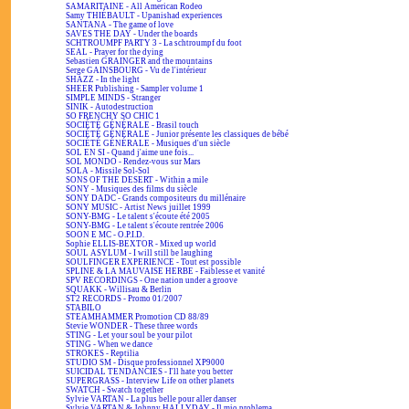
SAMARITAINE - All American Rodeo
Samy THIÉBAULT - Upanishad experiences
SANTANA - The game of love
SAVES THE DAY - Under the boards
SCHTROUMPF PARTY 3 - La schtroumpf du foot
SEAL - Prayer for the dying
Sebastien GRAINGER and the mountains
Serge GAINSBOURG - Vu de l'intérieur
SHAZZ - In the light
SHEER Publishing - Sampler volume 1
SIMPLE MINDS - Stranger
SINIK - Autodestruction
SO FRENCHY SO CHIC 1
SOCIÉTÉ GÉNÉRALE - Brasil touch
SOCIÉTÉ GÉNÉRALE - Junior présente les classiques de bébé
SOCIÉTÉ GÉNÉRALE - Musiques d'un siècle
SOL EN SI - Quand j'aime une fois...
SOL MONDO - Rendez-vous sur Mars
SOLA - Missile Sol-Sol
SONS OF THE DESERT - Within a mile
SONY - Musiques des films du siècle
SONY DADC - Grands compositeurs du millénaire
SONY MUSIC - Artist News juillet 1999
SONY-BMG - Le talent s'écoute été 2005
SONY-BMG - Le talent s'écoute rentrée 2006
SOON E MC - O.P.I.D.
Sophie ELLIS-BEXTOR - Mixed up world
SOUL ASYLUM - I will still be laughing
SOULFINGER EXPERIENCE - Tout est possible
SPLINE & LA MAUVAISE HERBE - Faiblesse et vanité
SPV RECORDINGS - One nation under a groove
SQUAKK - Willisau & Berlin
ST2 RECORDS - Promo 01/2007
STABILO
STEAMHAMMER Promotion CD 88/89
Stevie WONDER - These three words
STING - Let your soul be your pilot
STING - When we dance
STROKES - Reptilia
STUDIO SM - Disque professionnel XP9000
SUICIDAL TENDANCIES - I'll hate you better
SUPERGRASS - Interview Life on other planets
SWATCH - Swatch together
Sylvie VARTAN - La plus belle pour aller danser
Sylvie VARTAN & Johnny HALLYDAY - Il mio problema