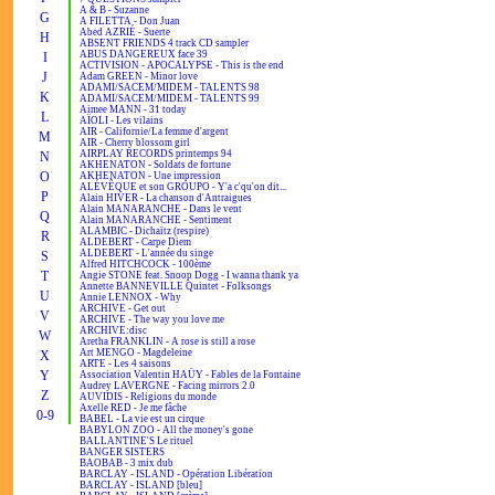
A & B - Suzanne
G
A FILETTA - Don Juan
Abed AZRIÉ - Suerte
H
ABSENT FRIENDS 4 track CD sampler
ABUS DANGEREUX face 39
I
ACTIVISION - APOCALYPSE - This is the end
J
Adam GREEN - Minor love
ADAMI/SACEM/MIDEM - TALENTS 98
K
ADAMI/SACEM/MIDEM - TALENTS 99
Aimee MANN - 31 today
L
AÏOLI - Les vilains
AIR - Californie/La femme d'argent
M
AIR - Cherry blossom girl
AIRPLAY RECORDS printemps 94
N
AKHENATON - Soldats de fortune
O
AKHENATON - Une impression
ALÉVÊQUE et son GROUPO - Y'a c'qu'on dit...
P
Alain HIVER - La chanson d'Antraigues
Alain MANARANCHE - Dans le vent
Q
Alain MANARANCHE - Sentiment
ALAMBIC - Dichaïtz (respire)
R
ALDEBERT - Carpe Diem
ALDEBERT - L'année du singe
S
Alfred HITCHCOCK - 100ème
T
Angie STONE feat. Snoop Dogg - I wanna thank ya
Annette BANNEVILLE Quintet - Folksongs
U
Annie LENNOX - Why
ARCHIVE - Get out
V
ARCHIVE - The way you love me
ARCHIVE:disc
W
Aretha FRANKLIN - A rose is still a rose
Art MENGO - Magdeleine
X
ARTE - Les 4 saisons
Y
Association Valentin HAÜY - Fables de la Fontaine
Audrey LAVERGNE - Facing mirrors 2.0
Z
AUVIDIS - Religions du monde
Axelle RED - Je me fâche
0-9
BABEL - La vie est un cirque
BABYLON ZOO - All the money's gone
BALLANTINE'S Le rituel
BANGER SISTERS
BAOBAB - 3 mix dub
BARCLAY - ISLAND - Opération Libération
BARCLAY - ISLAND [bleu]