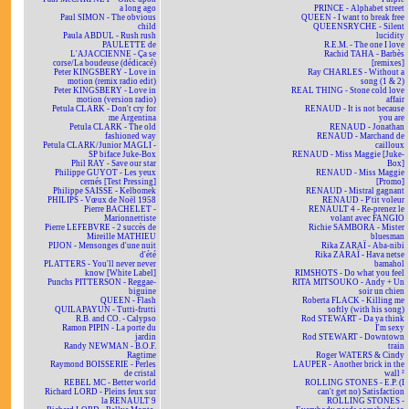
a long ago
PRINCE - Alphabet street
Paul SIMON - The obvious
QUEEN - I want to break free
child
QUEENSRYCHE - Silent
Paula ABDUL - Rush rush
lucidity
PAULETTE de
R.E.M. - The one I love
L'AJACCIENNE - Ça se
Rachid TAHA - Barbès
corse/La boudeuse (dédicacé)
[remixes]
Peter KINGSBERY - Love in
Ray CHARLES - Without a
motion (remix radio edit)
song (1 & 2)
Peter KINGSBERY - Love in
REAL THING - Stone cold love
motion (version radio)
affair
Petula CLARK - Don't cry for
RENAUD - It is not because
me Argentina
you are
Petula CLARK - The old
RENAUD - Jonathan
fashioned way
RENAUD - Marchand de
Petula CLARK/Junior MAGLI -
cailloux
SP biface Juke-Box
RENAUD - Miss Maggie [Juke-
Phil RAY - Save our star
Box]
Philippe GUYOT - Les yeux
RENAUD - Miss Maggie
cernés [Test Pressing]
[Promo]
Philippe SAISSE - Kelbomek
RENAUD - Mistral gagnant
PHILIPS - Vœux de Noël 1958
RENAUD - P'tit voleur
Pierre BACHELET -
RENAULT 4 - Re-prenez le
Marionnettiste
volant avec FANGIO
Pierre LEFEBVRE - 2 succès de
Richie SAMBORA - Mister
Mireille MATHIEU
bluesman
PIJON - Mensonges d'une nuit
Rika ZARAÏ - Aba-nibi
d'été
Rika ZARAÏ - Hava netse
PLATTERS - You'll never never
bamahol
know [White Label]
RIMSHOTS - Do what you feel
Punchs PITTERSON - Reggae-
RITA MITSOUKO - Andy + Un
biguine
soir un chien
QUEEN - Flash
Roberta FLACK - Killing me
QUILAPAYUN - Tutti-frutti
softly (with his song)
R.B. and CO. - Calypso
Rod STEWART - Da ya think
Ramon PIPIN - La porte du
I'm sexy
jardin
Rod STEWART - Downtown
Randy NEWMAN - B.O.F.
train
Ragtime
Roger WATERS & Cindy
Raymond BOISSERIE - Perles
LAUPER - Another brick in the
de cristal
wall ²
REBEL MC - Better world
ROLLING STONES - E.P. (I
Richard LORD - Pleins feux sur
can't get no) Satisfaction
la RENAULT 9
ROLLING STONES -