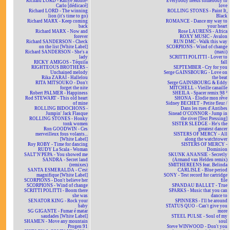
Richard LORD - Rallye Monte-
Everybody needs somebody to
Carlo [dédicacé]
love
Richard LORD - The winning
ROLLING STONES - Paint It,
lion (it's time to go)
Black
Richard MARX - Keep coming
ROMANCE - Dance my way to
back
your heart
Richard MARX - Now and
Rose LAURENS - Africa
forever
ROXY MUSIC - Avalon
Richard SANDERSON - Check
RUN DMC - Walk this way
on the list [White Label]
SCORPIONS - Wind of change
Richard SANDERSON - She's a
(maxi)
lady
SCRITTI POLITTI - Lover to
RICKY AMIGOS - Téquila
fall
RIGHTEOUS BROTHERS -
SEPTEMBER - Cry for you
Unchained melody
Serge GAINSBOURG - Love on
Rika ZARAÏ - Hallelou
the beat
RITA MITSOUKO - Don't
Serge GAINSBOURG & Eddy
forget the nite
MITCHELL - Vieille canaille
Robert PALMER - Happiness
SHEILA - Spacer remix 98 ²
Rod STEWART - This old heart
SHONA - Elodie mon rêve
of mine
Sidney BECHET - Petite fleur /
ROLLING BIDOCHONS -
Dans les rues d'Antibes
Jumpin' Jack Flasque
Sinead O'CONNOR - Jump in
ROLLING STONES - Honky
the river [Test Pressing]
tonk women
SISTER SLEDGE - He's the
Ron GOODWIN - Ces
greatest dancer
merveilleux fous volants...
SISTERS OF MERCY - All
[White Label]
along the watchtower
Roy ROBY - Time for dancing
SISTERS OF MERCY -
RUDY La Scala - Woman
Dominion
SALT'N'PEPA - You showed me
SKUNK ANANSIE - Secretly
SANDRA - Secret land
(Armand van Helden remix)
(remixes)
SMITHEREENS feat. Belinda
SANTA ESMERALDA - C'est
CARLISLE - Blue period
magnifique [White Label]
SONY - Test record for cartridge
SCORPIONS - Don't believe her
file
SCORPIONS - Wind of change
SPANDAU BALLET - True
SCRITTI POLITTI - Boom there
SPARKS - Music that you can
she was
dance to
SENATOR KING - Rock your
SPINNERS - I'll be around
baby
STATUS QUO - Can't give you
SG GIGANTE - Fumar é matar
more
saudades [White Label]
STEEL PULSE - Soul of my
SHAMEN - Move any mountain
soul
Progen 91
Steve WINWOOD - Don't you