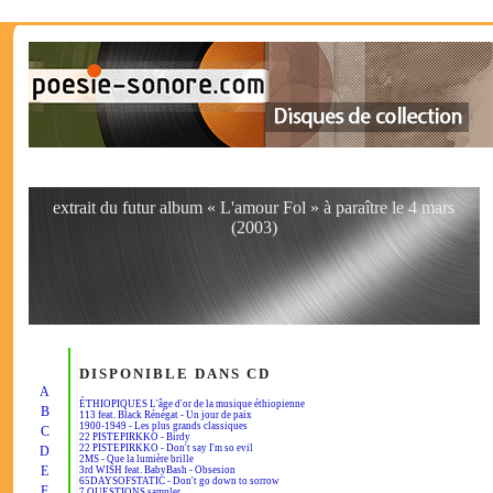
extrait du futur album « L'amour Fol » à paraître le 4 mars
(2003)
DISPONIBLE DANS CD
A
ÉTHIOPIQUES L'âge d'or de la musique éthiopienne
B
113 feat. Black Rénégat - Un jour de paix
1900-1949 - Les plus grands classiques
C
22 PISTEPIRKKO - Birdy
22 PISTEPIRKKO - Don't say I'm so evil
D
2MS - Que la lumière brille
E
3rd WISH feat. BabyBash - Obsesion
65DAYSOFSTATIC - Don't go down to sorrow
F
7 QUESTIONS sampler