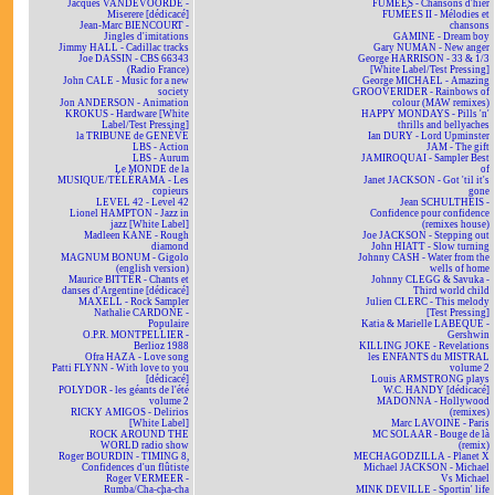
Jacques VANDEVOORDE -
FUMÉES - Chansons d'hier
Miserere [dédicacé]
FUMÉES II - Mélodies et
Jean-Marc BIENCOURT -
chansons
Jingles d'imitations
GAMINE - Dream boy
Jimmy HALL - Cadillac tracks
Gary NUMAN - New anger
Joe DASSIN - CBS 66343
George HARRISON - 33 & 1/3
(Radio France)
[White Label/Test Pressing]
John CALE - Music for a new
George MICHAEL - Amazing
society
GROOVERIDER - Rainbows of
Jon ANDERSON - Animation
colour (MAW remixes)
KROKUS - Hardware [White
HAPPY MONDAYS - Pills 'n'
Label/Test Pressing]
thrills and bellyaches
la TRIBUNE de GENÈVE
Ian DURY - Lord Upminster
LBS - Action
JAM - The gift
LBS - Aurum
JAMIROQUAI - Sampler Best
Le MONDE de la
of
MUSIQUE/TÉLÉRAMA - Les
Janet JACKSON - Got 'til it's
copieurs
gone
LEVEL 42 - Level 42
Jean SCHULTHEIS -
Lionel HAMPTON - Jazz in
Confidence pour confidence
jazz [White Label]
(remixes house)
Madleen KANE - Rough
Joe JACKSON - Stepping out
diamond
John HIATT - Slow turning
MAGNUM BONUM - Gigolo
Johnny CASH - Water from the
(english version)
wells of home
Maurice BITTER - Chants et
Johnny CLEGG & Savuka -
danses d'Argentine [dédicacé]
Third world child
MAXELL - Rock Sampler
Julien CLERC - This melody
Nathalie CARDONE -
[Test Pressing]
Populaire
Katia & Marielle LABEQUE -
O.P.R. MONTPELLIER -
Gershwin
Berlioz 1988
KILLING JOKE - Revelations
Ofra HAZA - Love song
les ENFANTS du MISTRAL
Patti FLYNN - With love to you
volume 2
[dédicacé]
Louis ARMSTRONG plays
POLYDOR - les géants de l'été
W.C. HANDY [dédicacé]
volume 2
MADONNA - Hollywood
RICKY AMIGOS - Delirios
(remixes)
[White Label]
Marc LAVOINE - Paris
ROCK AROUND THE
MC SOLAAR - Bouge de là
WORLD radio show
(remix)
Roger BOURDIN - TIMING 8,
MECHAGODZILLA - Planet X
Confidences d'un flûtiste
Michael JACKSON - Michael
Roger VERMEER -
Vs Michael
Rumba/Cha-cha-cha
MINK DEVILLE - Sportin' life