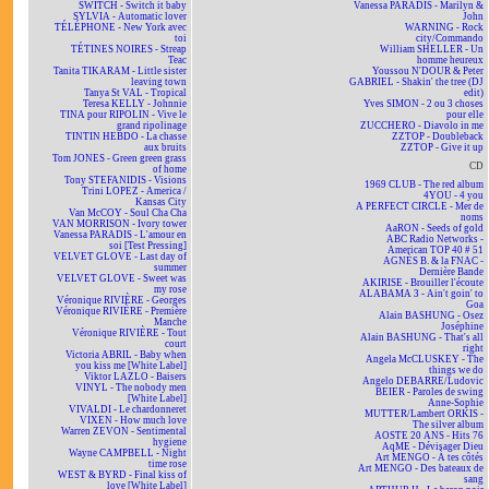
SWITCH - Switch it baby
Vanessa PARADIS - Marilyn &
SYLVIA - Automatic lover
John
TÉLÉPHONE - New York avec
WARNING - Rock
toi
city/Commando
TÉTINES NOIRES - Streap
William SHELLER - Un
Teac
homme heureux
Tanita TIKARAM - Little sister
Youssou N'DOUR & Peter
leaving town
GABRIEL - Shakin' the tree (DJ
Tanya St VAL - Tropical
edit)
Teresa KELLY - Johnnie
Yves SIMON - 2 ou 3 choses
TINA pour RIPOLIN - Vive le
pour elle
grand ripolinage
ZUCCHERO - Diavolo in me
TINTIN HEBDO - La chasse
ZZTOP - Doubleback
aux bruits
ZZTOP - Give it up
Tom JONES - Green green grass
CD
of home
Tony STEFANIDIS - Visions
1969 CLUB - The red album
Trini LOPEZ - America /
4YOU - 4 you
Kansas City
A PERFECT CIRCLE - Mer de
Van McCOY - Soul Cha Cha
noms
VAN MORRISON - Ivory tower
AaRON - Seeds of gold
Vanessa PARADIS - L'amour en
ABC Radio Networks -
soi [Test Pressing]
American TOP 40 # 51
VELVET GLOVE - Last day of
AGNÈS B. & la FNAC -
summer
Dernière Bande
VELVET GLOVE - Sweet was
AKIRISE - Brouiller l'écoute
my rose
ALABAMA 3 - Ain't goin' to
Véronique RIVIÈRE - Georges
Goa
Véronique RIVIÈRE - Première
Alain BASHUNG - Osez
Manche
Joséphine
Véronique RIVIÈRE - Tout
Alain BASHUNG - That's all
court
right
Victoria ABRIL - Baby when
Angela McCLUSKEY - The
you kiss me [White Label]
things we do
Viktor LAZLO - Baisers
Angelo DEBARRE/Ludovic
VINYL - The nobody men
BEIER - Paroles de swing
[White Label]
Anne-Sophie
VIVALDI - Le chardonneret
MUTTER/Lambert ORKIS -
VIXEN - How much love
The silver album
Warren ZEVON - Sentimental
AOSTE 20 ANS - Hits 76
hygiene
AqME - Dévisager Dieu
Wayne CAMPBELL - Night
Art MENGO - À tes côtés
time rose
Art MENGO - Des bateaux de
WEST & BYRD - Final kiss of
sang
love [White Label]