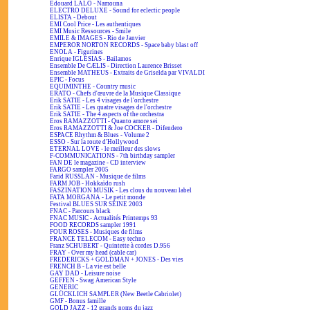
Edouard LALO - Namouna
ELECTRO DELUXE - Sound for eclectic people
ELISTA - Debout
EMI Cool Price - Les authentiques
EMI Music Ressources - Smile
EMILE & IMAGES - Rio de Janvier
EMPEROR NORTON RECORDS - Space baby blast off
ENOLA - Figurines
Enrique IGLESIAS - Bailamos
Ensemble De CÆLIS - Direction Laurence Brisset
Ensemble MATHEUS - Extraits de Griselda par VIVALDI
EPIC - Focus
EQUIMINTHE - Country music
ERATO - Chefs d'œuvre de la Musique Classique
Erik SATIE - Les 4 visages de l'orchestre
Erik SATIE - Les quatre visages de l'orchestre
Erik SATIE - The 4 aspects of the orchestra
Eros RAMAZZOTTI - Quanto amore sei
Eros RAMAZZOTTI & Joe COCKER - Difendero
ESPACE Rhythm & Blues - Volume 2
ESSO - Sur la route d'Hollywood
ETERNAL LOVE - le meilleur des slows
F-COMMUNICATIONS - 7th birthday sampler
FAN DE le magazine - CD interview
FARGO sampler 2005
Farid RUSSLAN - Musique de films
FARM JOB - Hokkaïdo rush
FASZINATION MUSIK - Les clous du nouveau label
FATA MORGANA - Le petit monde
Festival BLUES SUR SEINE 2003
FNAC - Parcours black
FNAC MUSIC - Actualités Printemps 93
FOOD RECORDS sampler 1991
FOUR ROSES - Musiques de films
FRANCE TELECOM - Easy techno
Franz SCHUBERT - Quintette à cordes D.956
FRAY - Over my head (cable car)
FREDERICKS + GOLDMAN + JONES - Des vies
FRENCH B - La vie est belle
GAY DAD - Leisure noise
GEFFEN - Swag American Style
GENERIC
GLÜCKLICH SAMPLER (New Beetle Cabriolet)
GMF - Bonus famille
GOLD JAZZ - 12 grands noms du jazz