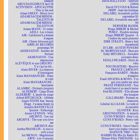
sampler
David HALLYDAY - Satellite
ABUS DANGEREUX face 39
(2004)
ACTIVISION - APOCALYPSE
David SYLVIAN & Robert
- This is the end
FRIPP - Jean the birdman
Adam GREEN - Minor love
DELABEL Actualités juillet
ADAMI/SACEM/MIDEM -
septembre 95
TALENTS 98
DELABEL Actualités mai août
ADAMI/SACEM/MIDEM -
94
TALENTS 99
DERNIÈRE BANDE
Aimee MANN - 31 today
Diego IMBERT & Michel
AÏOLI - Les vilains
PEREZ - Double entente
AIR - Californie/La femme
Diego IMBERT Quartet - À
d'argent
l'ombre du saule pleureur
AIR - Cherry blossom girl
DIRE STRAITS - Heavy fuel
AIRPLAY RECORDS
[numéroté]
printemps 94
DJ LBR - AUSTIN POWERS
AKHENATON - Soldats de
Dr. MARTENS/4AD - Shoe pie
fortune
Eddy MITCHELL - Soixante
AKHENATON - Une
soixante-deux
impression
FATALS PICARDS - Droit de
ALÉVÊQUE et son GROUPO -
véto
Y'a c'qu'on dit...
FOO FIGHTERS - Resolve
Alain HIVER - La chanson
FRANCE CARTIGNY
d'Antraigues
Françoise HARDY - Modes
Alain MANARANCHE - Dans
d'emploi
le vent
Frank SINATRA & BONO - I've
Alain MANARANCHE -
got you under my skin
Sentiment
FRANZ FERDINAND - You
ALAMBIC - Dichaïtz (respire)
could have it so much better
ALDEBERT - Carpe Diem
Fred BLONDIN - Elle allume
ALDEBERT - L'année du singe
des bougies
Alfred HITCHCOCK - 100ème
GALLIMARD - Poèmes en
Angie STONE feat. Snoop
chansons
Dogg - I wanna thank ya
Général ALCAZAR - Le rude et
Annette BANNEVILLE
le sensible
Quintet - Folksongs
GLOSTER - Kiss
Annie LENNOX - Why
GROUNDATION - A miracle
ARCHIVE - Get out
GUNS N'ROSES - Don't cry
ARCHIVE - The way you love
GUNS N'ROSES - Pretty tied
me
up
ARCHIVE:disc
GUNS N'ROSES - Since I don't
Aretha FRANKLIN - A rose is
have you (radio version)
still a rose
HADOUK TRIO - Now
Art MENGO - Magdeleine
HARIBO Pik Mix by Radio FG
ARTE - Les 4 saisons
Hubert-Félix THIÉFAINE - La