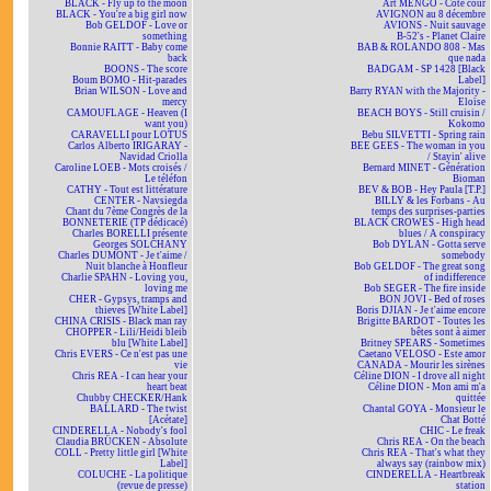
BLACK - Fly up to the moon
Art MENGO - Côté cour
BLACK - You're a big girl now
AVIGNON au 8 décembre
Bob GELDOF - Love or
AVIONS - Nuit sauvage
something
B-52's - Planet Claire
Bonnie RAITT - Baby come
BAB & ROLANDO 808 - Mas
back
que nada
BOONS - The score
BADGAM - SP 1428 [Black
Boum BOMO - Hit-parades
Label]
Brian WILSON - Love and
Barry RYAN with the Majority -
mercy
Eloïse
CAMOUFLAGE - Heaven (I
BEACH BOYS - Still cruisin /
want you)
Kokomo
CARAVELLI pour LOTUS
Bebu SILVETTI - Spring rain
Carlos Alberto IRIGARAY -
BEE GEES - The woman in you
Navidad Criolla
/ Stayin' alive
Caroline LOEB - Mots croisés /
Bernard MINET - Génération
Le téléfon
Bioman
CATHY - Tout est littérature
BEV & BOB - Hey Paula [T.P.]
CENTER - Navsiegda
BILLY & les Forbans - Au
Chant du 7ème Congrès de la
temps des surprises-parties
BONNETERIE (TP dédicacé)
BLACK CROWES - High head
Charles BORELLI présente
blues / A conspiracy
Georges SOLCHANY
Bob DYLAN - Gotta serve
Charles DUMONT - Je t'aime /
somebody
Nuit blanche à Honfleur
Bob GELDOF - The great song
Charlie SPAHN - Loving you,
of indifference
loving me
Bob SEGER - The fire inside
CHER - Gypsys, tramps and
BON JOVI - Bed of roses
thieves [White Label]
Boris DJIAN - Je t'aime encore
CHINA CRISIS - Black man ray
Brigitte BARDOT - Toutes les
CHOPPER - Lili/Heidi bleib
bêtes sont à aimer
blu [White Label]
Britney SPEARS - Sometimes
Chris EVERS - Ce n'est pas une
Caetano VELOSO - Este amor
vie
CANADA - Mourir les sirènes
Chris REA - I can hear your
Céline DION - I drove all night
heart beat
Céline DION - Mon ami m'a
Chubby CHECKER/Hank
quittée
BALLARD - The twist
Chantal GOYA - Monsieur le
[Acétate]
Chat Botté
CINDERELLA - Nobody's fool
CHIC - Le freak
Claudia BRÜCKEN - Absolute
Chris REA - On the beach
COLL - Pretty little girl [White
Chris REA - That's what they
Label]
always say (rainbow mix)
COLUCHE - La politique
CINDERELLA - Heartbreak
(revue de presse)
station