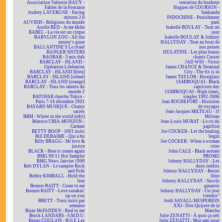
Association Valentin HAÜY -
tentation du bonheur
Fables de la Fontaine
Hugues de COURSON -
Audrey LAVERGNE - Facing
Sankanda
mirrors 2.0
INDOCHINE - Punishment
AUVIDIS - Religions du monde
park
Axelle RED - Je me fâche
Isabelle BOULAY - Tout un
BABEL - La vie est un cirque
jour
BABYLON ZOO - All the
Isabelle BOULAY & Johnny
money's gone
HALLYDAY - Tout au bout de
BALLANTINE'S Le rituel
nos peines
BANGER SISTERS
ISULATINE - Les plus beaux
BAOBAB - 3 mix dub
chants Corses
BARCLAY - ISLAND -
JAD WIO - Victor
Opération Libération
James CHANCE & Terminal
BARCLAY - ISLAND [bleu]
City - The fix is in
BARCLAY - ISLAND [crème]
James TAYLOR - Hourglass
BARCLAY - ISLAND [orange]
JAMIROQUAI - Black
BARCLAY - Tous les talents du
capricorn day
monde 2
JAMIROQUAI - High times,
BATOFAR cherche Tokyo -
singles 1992-2006
Paris 7-16 décembre 2001
Jean ROCHEFORT - Histoires
BAYARD MUSIQUE - Chants
de voyages
sacrés
Jean-Jacques MILTEAU - JJ
BBM - Where in the world (edit)
Milteau
Béatrice URIA-MONZON -
Jean-Louis MURAT - Le cri du
Carmen
papillon
BETTY BOOP - 1001 nuits
Joe COCKER - Let the healing
Bill DERAIME - Qui a bu
begin
Billy BRAGG - Mr love &
Joe COCKER - When a woman
justice
cries
BLACK - Here it comes again
John CALE - Black acetate
BMG 99/11 Hot Sampler
PROMO
BMG News Janvier 1999
Johnny HALLYDAY - Les
Bob DYLAN - Le sampler Rock
duos inédits
and Folk
Johnny HALLYDAY - Rester
Bobby KIMBALL - Hold the
libre
line
Johnny HALLYDAY - Succès
Bonnie RAITT - Come to me
garantis
Bonnie RAITT - Love sneakin'
Johnny HALLYDAY - Un jour
up on you
viendra ²
BRETT - Trois nuits par
Jordi SAVALL/HESPERION
semaine
XXI - Don Quijote de la
Brian McFADDEN - Real to me
Mancha
Brock LANDARS - S.M.D.U.
Julie ZENATTI - À quoi ça sert
Bruno COULAIS - B.O.F. Les
Julie ZENATTI - Mon ami pour