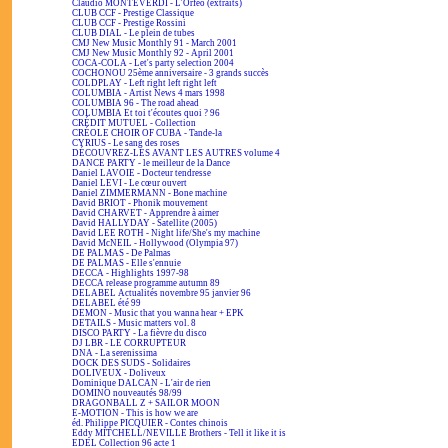
Claudio MONTEVERDI - L'Orfeo (extraits)
CLUB CCF - Prestige Classique
CLUB CCF - Prestige Rossini
CLUB DIAL - Le plein de tubes
CMJ New Music Monthly 91 - March 2001
CMJ New Music Monthly 92 - April 2001
COCA-COLA - Let's party selection 2004
COCHONOU 25ème anniversaire - 3 grands succès
COLDPLAY - Left right left right left
COLUMBIA - Artist News 4 mars 1998
COLUMBIA 96 - The road ahead
COLUMBIA Et toi t'écoutes quoi ? 96
CRÉDIT MUTUEL - Collection
CRÉOLE CHOIR OF CUBA - Tande-la
CYRIUS - Le sang des roses
DÉCOUVREZ-LES AVANT LES AUTRES volume 4
DANCE PARTY - le meilleur de la Dance
Daniel LAVOIE - Docteur tendresse
Daniel LEVI - Le cœur ouvert
Daniel ZIMMERMANN - Bone machine
David BRIOT - Phonik mouvement
David CHARVET - Apprendre à aimer
David HALLYDAY - Satellite (2005)
David LEE ROTH - Night life/She's my machine
David McNEIL - Hollywood (Olympia 97)
DE PALMAS - De Palmas
DE PALMAS - Elle s'ennuie
DECCA - Highlights 1997-98
DECCA release programme autumn 89
DELABEL Actualités novembre 95 janvier 96
DELABEL été 99
DEMON - Music that you wanna hear + EPK
DETAILS - Music matters vol. 8
DISCO PARTY - La fièvre du disco
DJ LBR - LE CORRUPTEUR
DNA - La serenissima
DOCK DES SUDS - Solidaires
DOLIVEUX - Doliveux
Dominique DALCAN - L'air de rien
DOMINO nouveautés 98/99
DRAGONBALL Z + SAILOR MOON
E-MOTION - This is how we are
éd. Philippe PICQUIER - Contes chinois
Eddy MITCHELL/NEVILLE Brothers - Tell it like it is
EDEL Collection 96 acte 1