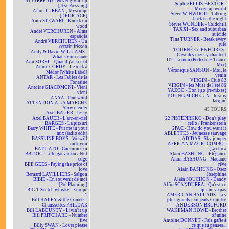
Al JARREAU - Never givin' up
Sophie ELLIS-BEXTOR -
[Test Pressing]
Mixed up world
Alain TURBAN - Mystique
Steve WINWOOD - Talking
[DÉDICACÉ]
back to the night
Amii STEWART - Knock on
Stevie WONDER - Coldchill
wood
TAXXI - Sex and suburban
André VERCHUREN - Alma
suicide
española
Tina TURNER - Break every
André VERCHUREN - Un
rule
certain frisson
TOURNÉE d'ENFOIRÉS -
Andy & David WILLIAMS -
C'est des mecs y chantent
What's your name
U2 - Lemon (Perfecto + Trance
Ann SOREL - Quand j'ai si mal
Mix)
Annie CORDY - Le rock à
Véronique SANSON - Moi, le
Médor [White Label]
venin
ANTAR - Les Fables de la
VIRGIN - Club 82
Fontaine
VIRGIN - les Must de l'été 86
Antoine GIACOMONI - Vieni
YAZOO - Don't go (re-mixes)
vieni
YOUNG MICHELIN - Je suis
ANYA - One word
fatigué
ATTENTION À LA MARCHE
- Slow d'enfer
45 TOURS
Axel BAUER - Jessy
Axel BAUER - L'arc-en-ciel
22 PISTEPIRKKO - Don't play
BARGES - La pitxuri
cello / Frankenstein
Barry WHITE - Put me in your
2PAC - How do you want it
mix (radio edit)
ABLETTES - Jeunesse sauvage
BASSLINE BOYS - We will
ADIDAS - Sky jumper
rock you
AFRICAN MAGIC COMBO -
BATTIATO - Cuccurucucu
La chica
BB DOC - Lolo ganzaman / Nul
Alain BASHUNG - Élégance
edge
Alain BASHUNG - Madame
BEE GEES - Paying the price of
rêve
love
Alain BASHUNG - Osez
Bernard LAVILLIERS - Saïgon
Joséphine
BIBIE - En souvenir de moi
Alain SOUCHON - Dandy
[Pré-Planning]
Alfio SCANDURRA - Qu'est-ce
BIG T Scotch whisky - Europe
qui ne va pas
1
AMERICAN BALLADS - Les
Bill HALEY & the Comets -
plus grands moments Country
Chaussettes PHILDAR
ANDERSON BRUFORD
Bill LABOUNTY - Livin'it up
WAKEMAN HOWE - Brother
Bill PRITCHARD - Number
of mine
five
Antoine DONNET - Fais gaffe à
Billy SWAN - Lover please
ce que tu penses...