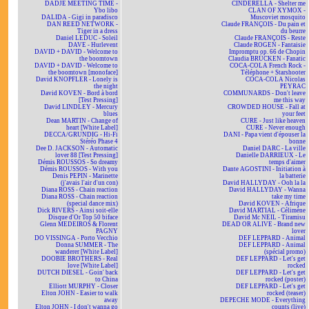
DADJE MEETING TIME -
CINDERELLA - Shelter me
Ybo libo
CLAN OF XYMOX -
DALIDA - Gigi in paradisco
Muscoviet mosquito
DAN REED NETWORK -
Claude FRANÇOIS - Du pain et
Tiger in a dress
du beurre
Daniel LEDUC - Soleil
Claude FRANÇOIS - Reste
DAVE - Hurlevent
Claude ROGEN - Fantaisie
DAVID + DAVID - Welcome to
Impromptu op. 66 de Chopin
the boomtown
Claudia BRÜCKEN - Fanatic
DAVID + DAVID - Welcome to
COCA-COLA French Rock -
the boomtown [monoface]
Téléphone + Starshooter
David KNOPFLER - Lonely is
COCA-COLA Nicolas
the night
PEYRAC
David KOVEN - Bord à bord
COMMUNARDS - Don't leave
[Test Pressing]
me this way
David LINDLEY - Mercury
CROWDED HOUSE - Fall at
blues
your feet
Dean MARTIN - Change of
CURE - Just like heaven
heart [White Label]
CURE - Never enough
DECCA/GRUNDIG - Hi-Fi
DANI - Papa vient d'épouser la
Stéréo Phase 4
bonne
Dee D. JACKSON - Automatic
Daniel DARC - La ville
lover 88 [Test Pressing]
Danielle DARRIEUX - Le
Démis ROUSSOS - So dreamy
temps d'aimer
Démis ROUSSOS - With you
Dante AGOSTINI - Initiation à
Denis PEPIN - Marinette
la batterie
(j'avais l'air d'un con)
David HALLYDAY - Ooh la la
Diana ROSS - Chain reaction
David HALLYDAY - Wanna
Diana ROSS - Chain reaction
take my time
(special dance mix)
David KOVEN - Afrique
Dick RIVERS - Ainsi soit-elle
David MARTIAL - Célimène
Disque d'Or Top 50 biface
David Mc NEIL - Tiramisu
Glenn MEDEIROS & Florent
DEAD OR ALIVE - Brand new
PAGNY
lover
DO VISSINGA - Porto Vecchio
DEF LEPPARD - Animal
Donna SUMMER - The
DEF LEPPARD - Animal
wanderer [White Label]
(spécial promo)
DOOBIE BROTHERS - Real
DEF LEPPARD - Let's get
love [White Label]
rocked
DUTCH DIESEL - Goin' back
DEF LEPPARD - Let's get
to China
rocked (poster)
Elliott MURPHY - Closer
DEF LEPPARD - Let's get
Elton JOHN - Easier to walk
rocked (teaser)
away
DEPECHE MODE - Everything
Elton JOHN - I don't wanna go
counts (live)