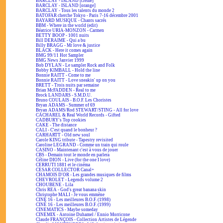
BARCLAY - ISLAND [crème]
BARCLAY - ISLAND [orange]
BARCLAY - Tous les talents du monde 2
BATOFAR cherche Tokyo - Paris 7-16 décembre 2001
BAYARD MUSIQUE - Chants sacrés
BBM - Where in the world (edit)
Béatrice URIA-MONZON - Carmen
BETTY BOOP - 1001 nuits
Bill DERAIME - Qui a bu
Billy BRAGG - Mr love & justice
BLACK - Here it comes again
BMG 99/11 Hot Sampler
BMG News Janvier 1999
Bob DYLAN - Le sampler Rock and Folk
Bobby KIMBALL - Hold the line
Bonnie RAITT - Come to me
Bonnie RAITT - Love sneakin' up on you
BRETT - Trois nuits par semaine
Brian McFADDEN - Real to me
Brock LANDARS - S.M.D.U.
Bruno COULAIS - B.O.F. Les Choristes
Bryan ADAMS - Summer of 69
Bryan ADAMS/Rod STEWART/STING - All for love
CACHAREL & Real World Records - Gifted
CADBURY's Top cookies
CAKE - The distance
CALI - C'est quand le bonheur ?
CARHARTT - Old new soul
Carole KING tribute - Tapestry revisited
Caroline LEGRAND - Comme un train qui roule
CASINO - Maintenant c'est à vous de jouer
CBS - Demain tout le monde en parlera
Céline DION - Live (for the one I love)
CERRUTI 1881 et le cinéma
CESAR COLLECTOR Canal+
CHAMOIS D'OR - Les grandes musiques de films
CHEVROLET - Legends volume 2
CHOUBENE - Lila
Chris REA - God's great banana skin
Christophe MALI - Je vous emmène
CINÉ 16 - Les meilleures B.O.F. (1998)
CINÉ 16 - Les meilleures B.O.F. (1999)
CINEMATICS - Maybe someday
CINEMIX - Antoine Duhamel / Ennio Morricone
Claude FRANÇOIS - Collection Artistes de Légende