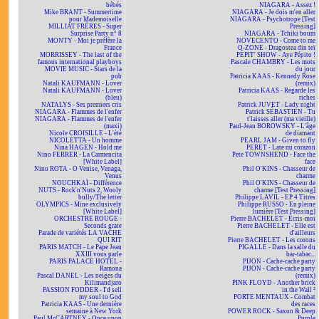
bébés
NIAGARA - Assez !
Mike BRANT - Summertime
NIAGARA - Je dois m'en aller
pour Mademoiselle
NIAGARA - Psychotrope [Test
MILLIAT FRÈRES - Super
Pressing]
Surprise Party n° 8
NIAGARA - Tchiki boum
MONTY - Moi je préfère la
NOVECENTO - Come to me
France
O-ZONE - Dragostea din teï
MORRISSEY - The last of the
PÉPIT' SHOW - Aye Pépito !
famous international playboys
Pascale CHAMBRY - Les mots
MOVIE MUSIC - Stars de la
du jour
pub
Patricia KAAS - Kennedy Rose
Natali KAUFMANN - Lover
(remix)
Natali KAUFMANN - Lover
Patricia KAAS - Regarde les
(bleu)
riches
NATALYS - Ses premiers cris
Patrick JUVET - Lady night
NIAGARA - Flammes de l'enfer
Patrick SÉBASTIEN - Tu
NIAGARA - Flammes de l'enfer
t'laisses aller (ma vieille)
(maxi)
Paul-Jean BOROWSKY - L'âge
Nicole CROISILLE - L'été
de diamant
NICOLETTA - Un homme
PEARL JAM - Given to fly
Nina HAGEN - Hold me
PERET - Late mi corazon
Nino FERRER - La Carmencita
Pete TOWNSHEND - Face the
[White Label]
face
Nino ROTA - O Venise, Venaga,
Phil O'KINS - Chasseur de
Venus
charme
NOUCHKAÏ - Différence
Phil O'KINS - Chasseur de
NUTS - Rock'n'Nuts 2, Wooly
charme [Test Pressing]
bully/The letter
Philippe LAVIL - EP 4 Titres
OLYMPICS - Mine exclusively
Philippe RUSSO - En pleine
[White Label]
lumière [Test Pressing]
ORCHESTRE ROUGE -
Pierre BACHELET - Écris-moi
Seconds grate
Pierre BACHELET - Elle est
Parade de variétés LA VACHE
d'ailleurs
QUI RIT
Pierre BACHELET - Les corons
PARIS MATCH - Le Pape Jean
PIGALLE - Dans la salle du
XXIII vous parle
bar-tabac...
PARIS PALACE HOTEL -
PIJON - Cache-cache party
Ramona
PIJON - Cache-cache party
Pascal DANEL - Les neiges du
(remix)
Kilimandjaro
PINK FLOYD - Another brick
PASSION FODDER - I'd sell
in the Wall ²
my soul to God
PORTE MENTAUX - Combat
Patricia KAAS - Une dernière
des races
semaine à New York
POWER ROCK - Saxon & Deep
Paul McCARTNEY - Once upon
Purple