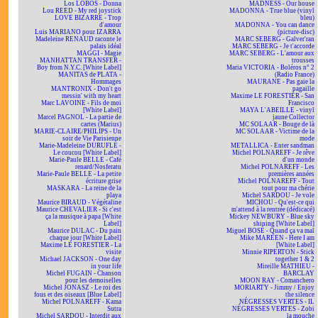
Los LOBOS - Donna
MADNESS - Our house
Lou REED - My red joystick
MADONNA - True blue (vinyl
LOVE BIZARRE - Trop
bleu)
d'amour
MADONNA - You can dance
Luis MARIANO pour IZARRA
(picture-disc)
Madeleine RENAUD raconte le
MARC SEBERG - Galver'ran
palais idéal
MARC SEBERG - Je t'accorde
MAGGI - Magie
MARC SEBERG - L'amour aux
MANHATTAN TRANSFER -
trousses
Boy from N.Y.C. [White Label]
Maria VICTORIA - Boléros n° 2
MANITAS de PLATA -
(Radio France)
Hommages
MAURANE - Pas gaie la
MANTRONIX - Don't go
pagaille
messin' with my heart
Maxime LE FORESTIER - San
Marc LAVOINE - Fils de moi
Francisco
[White Label]
MAYA L'ABEILLE - vinyl
Marcel PAGNOL - La partie de
jaune Collector
cartes (Marius)
MC SOLAAR - Bouge de là
MARIE-CLAIRE/PHILIPS - Un
MC SOLAAR - Victime de la
soir de Vie Parisienne
mode
Marie-Madeleine DURUFLÉ -
METALLICA - Enter sandman
Le coucou [White Label]
Michel POLNAREFF - Je rêve
Marie-Paule BELLE - Café
d'un monde
renard/Nosferatu
Michel POLNAREFF - Les
Marie-Paule BELLE - La petite
premières années
écriture grise
Michel POLNAREFF - Tout
MASKARA - La reine de la
tout pour ma chérie
playa
Michel SARDOU - Je vole
Maurice BIRAUD - Végétaline
MICHOU - Qu'est-ce qui
Maurice CHEVALIER - Si c'est
m'attend à la rentrée (dédicacé)
ça la musique à papa [White
Mickey NEWBURY - Blue sky
Label]
shining [White Label]
Maurice DULAC - Du pain
Miguel BOSÉ - Quand ça va mal
chaque jour [White Label]
Mike MAREEN - Here I am
Maxime LE FORESTIER - La
[White Label]
visite
Minnie RIPERTON - Stick
Michael JACKSON - One day
together 1 & 2
in your life
Mireille MATHIEU -
Michel FUGAIN - Chanson
BARCLAY
pour les demoiselles
MOON RAY - Comanchero
Michel JONASZ - Le roi des
MORIARTY - Jimmy / Enjoy
fous et des oiseaux [Blue Label]
the silence
Michel POLNAREFF - Kama
NÉGRESSES VERTES - IL
Sutra
NÉGRESSES VERTES - Zobi
Michel SARDOU - Interdit aux
la mouche