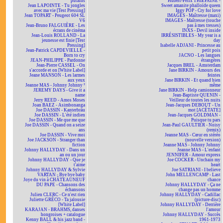
putains
Hubert-Félix THIÉFAINE -
Jean LAPOINTE - Tu jongles
Sweet amanite phalloïde queen
avec ma vie [Test Pressing]
Iggy POP - Cry for love
Jean TOPART - Peugeot 604 SL
IMAGES - Maîtresse (maxi)
V6
IMAGES - Maîtresse (touche
Jean-Bruno FALGUIÈRE - Les
pas à mes tresses)
écrans de cinéma
INXS - Devil inside
Jean-Louis ROLLAND - La
IRRÉSISTIBLES - My year is a
jeunesse est finie [Test
day
Pressing]
Isabelle ADJANI - Princesse au
Jean-Patrick CAPDEVIELLE -
petit pois
Born to cry
JACNO - Les langues
JEAN-PHILIPPE - Pardonne
étrangères
Jean-Pierre CASSEL - On
Jacques BREL - Amsterdam
s'accorde et on [White Label]
Jane BIRKIN - Amours des
Jeane MANSON - Les larmes
feintes
aux yeux
Jane BIRKIN - Et quand bien
Jeanne MAS - Johnny Johnny ²
même
JEREMY DAYS - Give it a
Jane BIRKIN - Help camionneur
name
Jean-Baptiste QUENIN -
Jerry REED - Amos Moses
Veilleur de toutes les nuits
Joan BAEZ - Asimbonanga
Jean-Jacques DEBOUT - Un
Joe DASSIN - Kanterbräu
mot [ACÉTATE]
Joe DASSIN - L'été indien
Jean-Jacques GOLDMAN -
Joe DASSIN - Me que me que
Puisque tu pars
Joe DASSIN - Quand on a seize
Jean-Paul GAULTIER - Noisy
ans
(remix)
Joe DASSIN - Vive moi
Jeanne MAS - Cœur en stéréo
Joe JACKSON - Stranger than
(nouvelle version)
fiction
Jeanne MAS - Johnny Johnny
Johnny HALLYDAY - Dans un
Jeanne MAS - L'enfant
an ou un jour
JENNIFER - Amour express
Johnny HALLYDAY - Que je
Joe COCKER - Unchain my
t'aime
heart
Johnny HALLYDAY & Sylvie
Joe SATRIANI - I believe
VARTAN - Bye bye baby
John MELLENCAMP - Last
Joye du vin à CHÂTEAUNEUF
chance
DU PAPE - Chansons des
Johnny HALLYDAY - Ça ne
échansons
change pas un homme
Julien CLERC - Ce n'est rien
Johnny HALLYDAY - Cadillac
Juliette GRÉCO - Ta jalousie
(picture-disc)
[White Label]
Johnny HALLYDAY - Derrière
KARAJAN - BRAHMS, danses
l'amour
hongroises + catalogue
Johnny HALLYDAY - Succès
Kenny BALL & his jazz band -
1961-1973