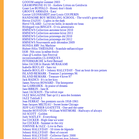
GOOOM sampler summer 2003
GRAMOPHONE 01/10 - Andrew Litton on Gershwin
Grant Lee BUFFALO - Honey don't think
GROOVE ARMADA - Easy
Gustav LEONHARDT joue Louis COUPERIN
HANDSOME BOY MODELING SCHOOL - The world's gone mad
Hector ZAZOU - Lights in the dark
Hervé VILARD - La vie est belle, le monde est beau
Hildegard von BINGEN - O vis aeternitatis
HMNEWS Collection automne hiver 2010
HMNEWS Collection automne hiver 2011
HMNEWS Collection printemps été 2010
HMNEWS Collection printemps été 2012
HMNEWS Nouveautés août décembre 2009
HONDA HRV Joy Machine
Hubert-Félix THIÉFAINE - Scandale mélancolique
IAM - Nés sous la même étoile
iJazz @ London Jazz Festival
incontournables CLASSIQUES
INTERMARCHÉ la Ferté Bernard
Irène JACOB lit Haruki MURAKAMI
Isabelle BOULAY - Sans toi
Isabelle BOULAY + Johnny HALLYDAY - Tout au bout de nos peines
ISLAND/REMARK - Treasure 2 printemps 96
ISLAND/REMARK - Treasure 4 hiver 97
Jack RADICS - It's in her kiss
James Newton HOWARD - The Interpreter
Jan GARBAREK - In praise of dreams
Jane BIRKIN - Jane B.
Janet JACKSON - The velvet rope
JAZZ MAGAZINE Tant qu'il y aura des hommes
JAZZ Tublieft 3
Jean FERRAT - Ses premiers succès 1958-1961
Jean-Jacques MILTEAU - Sweet home Chicago
JEFF GAUTHIER GOATETTE - One and the same
Jennifer HOYSTON + William WHITMORE - Hallways of always
Jill SCOTT - Golden
Jody WATLEY - Everything
Joe COCKER - High time we went
Joe COCKER - Summer in the city
JOHNNIE & JAZZ - Live in Paris
Johnny HALLYDAY - 10 titres de légende
Johnny HALLYDAY - Best of concert
Johnny HALLYDAY - Collector Optic 2000
Johnny HALLYDAY - En concert avec Johnny