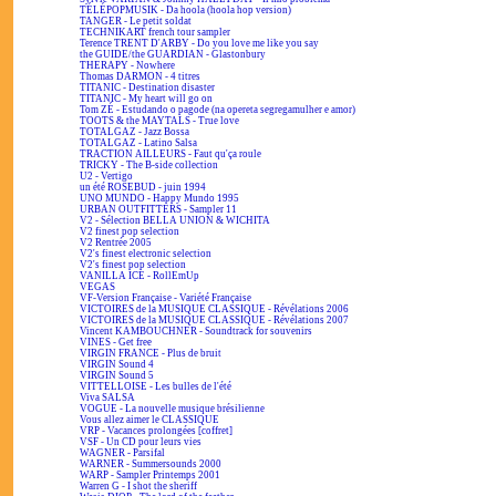
TÉLÉPOPMUSIK - Da hoola (hoola hop version)
TANGER - Le petit soldat
TECHNIKART french tour sampler
Terence TRENT D'ARBY - Do you love me like you say
the GUIDE/the GUARDIAN - Glastonbury
THERAPY - Nowhere
Thomas DARMON - 4 titres
TITANIC - Destination disaster
TITANIC - My heart will go on
Tom ZÉ - Estudando o pagode (na opereta segregamulher e amor)
TOOTS & the MAYTALS - True love
TOTALGAZ - Jazz Bossa
TOTALGAZ - Latino Salsa
TRACTION AILLEURS - Faut qu'ça roule
TRICKY - The B-side collection
U2 - Vertigo
un été ROSEBUD - juin 1994
UNO MUNDO - Happy Mundo 1995
URBAN OUTFITTERS - Sampler 11
V2 - Sélection BELLA UNION & WICHITA
V2 finest pop selection
V2 Rentrée 2005
V2's finest electronic selection
V2's finest pop selection
VANILLA ICE - RollEmUp
VEGAS
VF-Version Française - Variété Française
VICTOIRES de la MUSIQUE CLASSIQUE - Révélations 2006
VICTOIRES de la MUSIQUE CLASSIQUE - Révélations 2007
Vincent KAMBOUCHNER - Soundtrack for souvenirs
VINES - Get free
VIRGIN FRANCE - Plus de bruit
VIRGIN Sound 4
VIRGIN Sound 5
VITTELLOISE - Les bulles de l'été
Viva SALSA
VOGUE - La nouvelle musique brésilienne
Vous allez aimer le CLASSIQUE
VRP - Vacances prolongées [coffret]
VSF - Un CD pour leurs vies
WAGNER - Parsifal
WARNER - Summersounds 2000
WARP - Sampler Printemps 2001
Warren G - I shot the sheriff