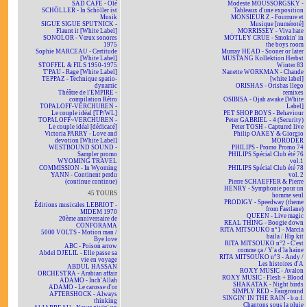
SAD CAFÉ - Olé
Modeste MOUSSORGSKY -
SCHÖLLER - In Schöller ist
Tableaux d'une exposition
Musik
MONSIEUR Z - Fourrure et
SIGUE SIGUE SPUTNICK -
Musique [numéroté]
Flaunt it [White Label]
MORRISSEY - Viva hate
SONOLOR - Vœux sonores
MÖTLEY CRÜE - Smokin' in
1975
the boys room
Sophie MARCEAU - Certitude
Murray HEAD - Sooner or later
[White Label]
MUSTANG Kollektion Herbst
STOFFEL & FILS 1950-1975
Winter 83
T'PAU - Rage [White Label]
Nanette WORKMAN - Chaude
TEPPAZ - Technique spatio-
[white label]
dynamic
ORISHAS - Orishas llego
Théâtre de l'EMPIRE -
remixes
compilation Rétro
OSIBISA - Ojah awake [White
TOPALOFF-VERCHUREN -
Label]
Le couple idéal [TP/WL]
PET SHOP BOYS - Behaviour
TOPALOFF~VERCHUREN -
Peter GABRIEL - 4 (Security)
Le couple idéal [dédicacé]
Peter TOSH - Captured live
Victoria PARRY - Love and
Philip OAKEY & Giorgio
devotion [White Label]
MORODER
WESTBOUND SOUND -
PHILIPS - Promo Promo 74
Sampler promo
PHILIPS Spécial Club été 76
WYOMING TRAVEL
vol.1
COMMISSION - In Wyoming
PHILIPS Spécial Club été 78
YANN - Continent perdu
vol. 2
(continue continue)
Pierre SCHAEFFER & Pierre
HENRY - Symphonie pour un
45 TOURS
homme seul
PRODIGY - Speedway (theme
Éditions musicales LEBRIOT -
from Fastlane)
MIDEM 1970
QUEEN - Live magic
20ème anniversaire de
REAL THING - Boogie down
CONFORAMA
RITA MITSOUKO n°1 - Marcia
5000 VOLTS - Motion man /
baila / Hip kit
Bye love
RITA MITSOUKO n°2 - C'est
ABC - Poison arrow
comme ça / Y'a d'la haine
Abdel DJELIL - Elle passe sa
RITA MITSOUKO n°3 - Andy /
vie en voyage
Les histoires d'A
ABDUL HASSAN
ROXY MUSIC - Avalon
ORCHESTRA - Arabian affair
ROXY MUSIC - Flesh + Blood
ADAMO - Inch'Allah
SHAKATAK - Night birds
ADAMO - Le carosse d'or
SIMPLY RED - Fairground
AFTERSHOCK - Always
SINGIN' IN THE RAIN - b.o.f.
thinking
Chantons sous la pluie