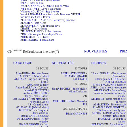
Wasis DIOP - The lord of the feather
WEA - Faites du bruit
Weird Al YANKOVIC - Smells like Nirvana
WET WET WET - Love is all around
Whitney HOUSTON - Step by step
Yannick NOAH & Les enfants de la Terre avec VITTEL
YOKOHAMA ZEN ROCK
ZEHETMAIR QUARTETT - Beethoven, Bruckner...
ZEN ZILA - Tata Aïcha
ZEND AVESTA - One of these days
ZHANÉ - Groove thang
ZIM POUM PLOCK - A fleur de sang
ZINZINS - sampler République Zinzin
ZOUK MACHINE - Kréol
ZURRIBANDA - La mala hora
2014/2026
ici
NOUVEAUTÉS
PRE
©b
Re℗roduction interdite (
)
CATALOGUE
NOUVEAUTÉS
ARCHIVES
33 TOURS
33 TOURS
33 TOURS
Alice DONA - De la tendresse
ABBÉ J. SYLVESTRE -
25 ans d'ISRAËL - Renaissance
[ACÉTATE + White Label]
CHAMBORIGAUD
d'une nation
ALLIANZ - Top pop for young
[ACÉTATE]
33ème gala de l'UNION des
people
ARTISTES (1963)
45 TOURS
AMC feiert 20 jahre
4TH & BROADWAY Sampler
André MALRAUX - Discours
ABBA - Lay all your love on me
Sidney BECHET - Silent night /
de mai 68 [ACÉTATE]
AIR FRANCE - Escale-Party,
White Christmas
André VERCHUREN -
vacances dansantes autour du
Tangos/Pasos-Dobles
monde
CD
Art BLAKEY - Jazz Messengers
AIR INTER - Notre monde c'est
MERCEDES BENZ - Mercedes
70 [White Label]
la France
190
AZ - Compilations
Al MARTINO - Torero (maxi)
85150/85151 [White Labels]
ALAN PARSONS PROJECT -
AUTRES SUPPORTS
BEETHOVEN - Disque de
The turn of a friendly card
démonstration
ALPHA BLONDY & the Solar
Divine MADNESS
Benny CARTER & Oscar
System - Révolution
PETERSON Quartet - Alone
BARCLAY - Le son de la
together
rumeur
Big Bill BROONZY - Last
BEETHOVEN - Symphonies 1