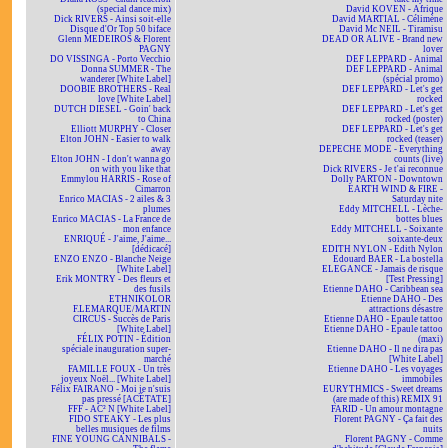
(special dance mix)
David KOVEN - Afrique
Dick RIVERS - Ainsi soit-elle
David MARTIAL - Célimène
Disque d'Or Top 50 biface
David Mc NEIL - Tiramisu
Glenn MEDEIROS & Florent
DEAD OR ALIVE - Brand new
PAGNY
lover
DO VISSINGA - Porto Vecchio
DEF LEPPARD - Animal
Donna SUMMER - The
DEF LEPPARD - Animal
wanderer [White Label]
(spécial promo)
DOOBIE BROTHERS - Real
DEF LEPPARD - Let's get
love [White Label]
rocked
DUTCH DIESEL - Goin' back
DEF LEPPARD - Let's get
to China
rocked (poster)
Elliott MURPHY - Closer
DEF LEPPARD - Let's get
Elton JOHN - Easier to walk
rocked (teaser)
away
DEPECHE MODE - Everything
Elton JOHN - I don't wanna go
counts (live)
on with you like that
Dick RIVERS - Je t'ai reconnue
Emmylou HARRIS - Rose of
Dolly PARTON - Downtown
Cimarron
EARTH WIND & FIRE -
Enrico MACIAS - 2 ailes & 3
Saturday nite
plumes
Eddy MITCHELL - Lèche-
Enrico MACIAS - La France de
bottes blues
mon enfance
Eddy MITCHELL - Soixante
ENRIQUÉ - J'aime, J'aime...
soixante-deux
[dédicacé]
EDITH NYLON - Edith Nylon
ENZO ENZO - Blanche Neige
Edouard BAER - La bostella
[White Label]
ELEGANCE - Jamais de risque
Erik MONTRY - Des fleurs et
[Test Pressing]
des fusils
Etienne DAHO - Caribbean sea
ETHNIKOLOR
Etienne DAHO - Des
F.LEMARQUE/MARTIN
attractions désastre
CIRCUS - Succès de Paris
Etienne DAHO - Epaule tattoo
[White Label]
Etienne DAHO - Epaule tattoo
FÉLIX POTIN - Édition
(maxi)
spéciale inauguration super-
Etienne DAHO - Il ne dira pas
marché
[White Label]
FAMILLE FOUX - Un très
Etienne DAHO - Les voyages
joyeux Noël... [White Label]
immobiles
Félix FAIRANO - Moi je n'suis
EURYTHMICS - Sweet dreams
pas pressé [ACÉTATE]
(are made of this) REMIX 91
FFF - AC² N [White Label]
FARID - Un amour montagne
FIDO STEAKY - Les plus
Florent PAGNY - Ça fait des
belles musiques de films
nuits
FINE YOUNG CANNIBALS -
Florent PAGNY - Comme