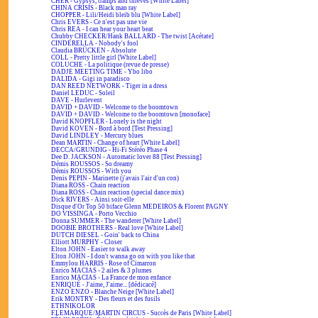
CHER - Gypsys, tramps and thieves [White Label]
CHINA CRISIS - Black man ray
CHOPPER - Lili/Heidi bleib blu [White Label]
Chris EVERS - Ce n'est pas une vie
Chris REA - I can hear your heart beat
Chubby CHECKER/Hank BALLARD - The twist [Acétate]
CINDERELLA - Nobody's fool
Claudia BRÜCKEN - Absolute
COLL - Pretty little girl [White Label]
COLUCHE - La politique (revue de presse)
DADJE MEETING TIME - Ybo libo
DALIDA - Gigi in paradisco
DAN REED NETWORK - Tiger in a dress
Daniel LEDUC - Soleil
DAVE - Hurlevent
DAVID + DAVID - Welcome to the boomtown
DAVID + DAVID - Welcome to the boomtown [monoface]
David KNOPFLER - Lonely is the night
David KOVEN - Bord à bord [Test Pressing]
David LINDLEY - Mercury blues
Dean MARTIN - Change of heart [White Label]
DECCA/GRUNDIG - Hi-Fi Stéréo Phase 4
Dee D. JACKSON - Automatic lover 88 [Test Pressing]
Démis ROUSSOS - So dreamy
Démis ROUSSOS - With you
Denis PEPIN - Marinette (j'avais l'air d'un con)
Diana ROSS - Chain reaction
Diana ROSS - Chain reaction (special dance mix)
Dick RIVERS - Ainsi soit-elle
Disque d'Or Top 50 biface Glenn MEDEIROS & Florent PAGNY
DO VISSINGA - Porto Vecchio
Donna SUMMER - The wanderer [White Label]
DOOBIE BROTHERS - Real love [White Label]
DUTCH DIESEL - Goin' back to China
Elliott MURPHY - Closer
Elton JOHN - Easier to walk away
Elton JOHN - I don't wanna go on with you like that
Emmylou HARRIS - Rose of Cimarron
Enrico MACIAS - 2 ailes & 3 plumes
Enrico MACIAS - La France de mon enfance
ENRIQUÉ - J'aime, J'aime... [dédicacé]
ENZO ENZO - Blanche Neige [White Label]
Erik MONTRY - Des fleurs et des fusils
ETHNIKOLOR
F.LEMARQUE/MARTIN CIRCUS - Succès de Paris [White Label]