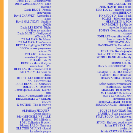
Daniel LEVI - Le cœur ouvert
home
Daniel ZIMMERMANN - Bone
Peter GABRIEL - Up
machine
PINK FLOYD - High hopes
David BRIOT - Phonik
PINK FLOYD - Selected tracks
mouvement
from SHINE ON
David CHARVET - Apprendre à
PINK FLOYD - Take it back
aimer
POLICE - Selections from
David HALLYDAY - Satellite
MESSAGE IN A BOX
(2005)
POP & CORN - La Fête de
David LEE ROTH - Night
toutes les Musiques
life/She's my machine
POPPYS - Non, non, rien n'a
David McNEIL - Hollywood
changé
(Olympia 97)
POULAIN vous offre les plus
DE PALMAS - De Palmas
beaux chants de Noël
DE PALMAS - Elle s'ennuie
PUTUMAYO - Mali
DECCA - Highlights 1997-98
RASPIGAOUS - Mois d'août
DECCA release programme
(sers le jaune)
autumn 89
RENAUD - Dans la jungle
DELABEL Actualités
Rickie LEE JONES - Dat dere
novembre 95 janvier 96
ROBBER BANK - It's a family
DELABEL été 99
affair
DEMON - Music that you
ROBINEAU - On
wanna hear + EPK
Rock & Folk WOODSTOCK
DETAILS - Music matters vol. 8
sampler
DISCO PARTY - La fièvre du
Rodolphe BURGER & Olivier
disco
CADIOT - Hôtel Robinson
DJ LBR - LE CORRUPTEUR
Romane SERDA - Romane
DNA - La serenissima
Serda
DOCK DES SUDS - Solidaires
Scène française version rock
DOLIVEUX - Doliveux
SCORPIONS - Woman
Dominique DALCAN - L'air de
SHAOLIN - Ici on en veut
rien
SO FRENCHY SO CHIC 2
DOMINO nouveautés 98/99
SONY CLASSICAL new
DRAGONBALL Z + SAILOR
directions 1999
MOON
Sophie ZELMANI - So good
E-MOTION - This is how we
SOUNDGARDEN - Black hole
are
sun
éd. Philippe PICQUIER -
SOUS LE MANTEAU feat.
Contes chinois
ZAMBLA - J'suis pas rassuré
Eddy MITCHELL/NEVILLE
STATUS QUO - Can't give you
Brothers - Tell it like it is
more
EDEL Collection 96 acte 1
STING - She's too good for me
Edouard LALO - Namouna
Sufjan STEVENS - The
ELECTRO DELUXE - Sound
avalanche
for eclectic people
Sylvie VARTAN & Johnny