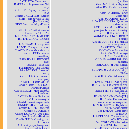
BATTIATO - Cuccurucucu
La chica
BB DOC - Lolo ganzaman / Nul
Alain BASHUNG - Élégance
edge
Alain BASHUNG - Madame
BEE GEES - Paying the price of
rêve
love
Alain BASHUNG - Osez
Bernard LAVILLIERS - Saïgon
Joséphine
BIBIE - En souvenir de moi
Alain SOUCHON - Dandy
[Pré-Planning]
Alfio SCANDURRA - Qu'est-ce
BIG T Scotch whisky - Europe
qui ne va pas
1
AMERICAN BALLADS - Les
Bill HALEY & the Comets -
plus grands moments Country
Chaussettes PHILDAR
ANDERSON BRUFORD
Bill LABOUNTY - Livin'it up
WAKEMAN HOWE - Brother
Bill PRITCHARD - Number
of mine
five
Antoine DONNET - Fais gaffe à
Billy SWAN - Lover please
ce que tu penses...
BLACK - Fly up to the moon
Art MENGO - Côté cour
BLACK - You're a big girl now
AVIGNON au 8 décembre
Bob GELDOF - Love or
AVIONS - Nuit sauvage
something
B-52's - Planet Claire
Bonnie RAITT - Baby come
BAB & ROLANDO 808 - Mas
back
que nada
BOONS - The score
BADGAM - SP 1428 [Black
Boum BOMO - Hit-parades
Label]
Brian WILSON - Love and
Barry RYAN with the Majority -
mercy
Eloïse
CAMOUFLAGE - Heaven (I
BEACH BOYS - Still cruisin /
want you)
Kokomo
CARAVELLI pour LOTUS
Bebu SILVETTI - Spring rain
Carlos Alberto IRIGARAY -
BEE GEES - The woman in you
Navidad Criolla
/ Stayin' alive
Caroline LOEB - Mots croisés /
Bernard MINET - Génération
Le téléfon
Bioman
CATHY - Tout est littérature
BEV & BOB - Hey Paula [T.P.]
CENTER - Navsiegda
BILLY & les Forbans - Au
Chant du 7ème Congrès de la
temps des surprises-parties
BONNETERIE (TP dédicacé)
BLACK CROWES - High head
Charles BORELLI présente
blues / A conspiracy
Georges SOLCHANY
Bob DYLAN - Gotta serve
Charles DUMONT - Je t'aime /
somebody
Nuit blanche à Honfleur
Bob GELDOF - The great song
Charlie SPAHN - Loving you,
of indifference
loving me
Bob SEGER - The fire inside
CHER - Gypsys, tramps and
BON JOVI - Bed of roses
thieves [White Label]
Boris DJIAN - Je t'aime encore