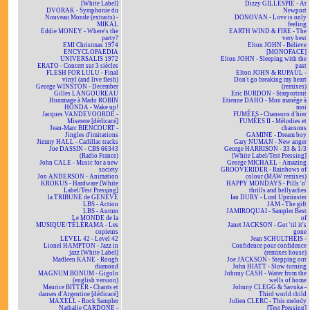
[White Label]
Dizzy GILLESPIE - At
DVORAK - Symphonie du
Newport
Nouveau Monde (extraits) -
DONOVAN - Love is only
MIKAL
feeling
Eddie MONEY - Where's the
EARTH WIND & FIRE - The
party?
very best
EMI Christmas 1974
Elton JOHN - Believe
ENCYCLOPAEDIA
[MONOFACE]
UNIVERSALIS 1972
Elton JOHN - Sleeping with the
ERATO - Concert sur 3 siècles
past
FLESH FOR LULU - Final
Elton JOHN & RUPAUL -
vinyl (and live flesh)
Don't go breaking my heart
George WINSTON - December
(remixes)
Gilles LANGOUREAU
Eric BURDON - Starportrait
Hommage à Mado ROBIN
Etienne DAHO - Mon manège à
HONDA - Wake up!
moi
Jacques VANDEVOORDE -
FUMÉES - Chansons d'hier
Miserere [dédicacé]
FUMÉES II - Mélodies et
Jean-Marc BIENCOURT -
chansons
Jingles d'imitations
GAMINE - Dream boy
Jimmy HALL - Cadillac tracks
Gary NUMAN - New anger
Joe DASSIN - CBS 66343
George HARRISON - 33 & 1/3
(Radio France)
[White Label/Test Pressing]
John CALE - Music for a new
George MICHAEL - Amazing
society
GROOVERIDER - Rainbows of
Jon ANDERSON - Animation
colour (MAW remixes)
KROKUS - Hardware [White
HAPPY MONDAYS - Pills 'n'
Label/Test Pressing]
thrills and bellyaches
la TRIBUNE de GENÈVE
Ian DURY - Lord Upminster
LBS - Action
JAM - The gift
LBS - Aurum
JAMIROQUAI - Sampler Best
Le MONDE de la
of
MUSIQUE/TÉLÉRAMA - Les
Janet JACKSON - Got 'til it's
copieurs
gone
LEVEL 42 - Level 42
Jean SCHULTHEIS -
Lionel HAMPTON - Jazz in
Confidence pour confidence
jazz [White Label]
(remixes house)
Madleen KANE - Rough
Joe JACKSON - Stepping out
diamond
John HIATT - Slow turning
MAGNUM BONUM - Gigolo
Johnny CASH - Water from the
(english version)
wells of home
Maurice BITTER - Chants et
Johnny CLEGG & Savuka -
danses d'Argentine [dédicacé]
Third world child
MAXELL - Rock Sampler
Julien CLERC - This melody
Nathalie CARDONE -
[Test Pressing]