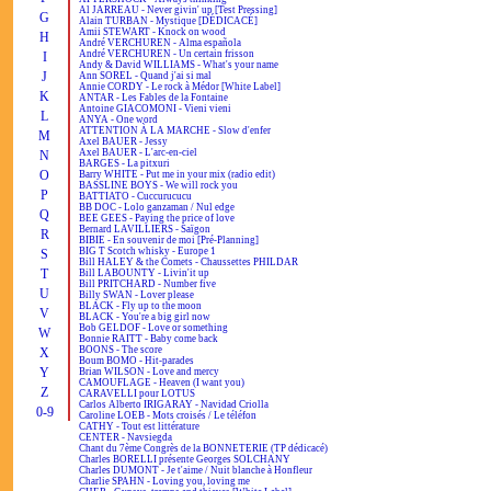
Al JARREAU - Never givin' up [Test Pressing]
G
Alain TURBAN - Mystique [DÉDICACÉ]
Amii STEWART - Knock on wood
H
André VERCHUREN - Alma española
André VERCHUREN - Un certain frisson
I
Andy & David WILLIAMS - What's your name
J
Ann SOREL - Quand j'ai si mal
Annie CORDY - Le rock à Médor [White Label]
K
ANTAR - Les Fables de la Fontaine
Antoine GIACOMONI - Vieni vieni
L
ANYA - One word
ATTENTION À LA MARCHE - Slow d'enfer
M
Axel BAUER - Jessy
Axel BAUER - L'arc-en-ciel
N
BARGES - La pitxuri
O
Barry WHITE - Put me in your mix (radio edit)
BASSLINE BOYS - We will rock you
P
BATTIATO - Cuccurucucu
BB DOC - Lolo ganzaman / Nul edge
Q
BEE GEES - Paying the price of love
Bernard LAVILLIERS - Saïgon
R
BIBIE - En souvenir de moi [Pré-Planning]
BIG T Scotch whisky - Europe 1
S
Bill HALEY & the Comets - Chaussettes PHILDAR
T
Bill LABOUNTY - Livin'it up
Bill PRITCHARD - Number five
U
Billy SWAN - Lover please
BLACK - Fly up to the moon
V
BLACK - You're a big girl now
Bob GELDOF - Love or something
W
Bonnie RAITT - Baby come back
BOONS - The score
X
Boum BOMO - Hit-parades
Y
Brian WILSON - Love and mercy
CAMOUFLAGE - Heaven (I want you)
Z
CARAVELLI pour LOTUS
Carlos Alberto IRIGARAY - Navidad Criolla
0-9
Caroline LOEB - Mots croisés / Le téléfon
CATHY - Tout est littérature
CENTER - Navsiegda
Chant du 7ème Congrès de la BONNETERIE (TP dédicacé)
Charles BORELLI présente Georges SOLCHANY
Charles DUMONT - Je t'aime / Nuit blanche à Honfleur
Charlie SPAHN - Loving you, loving me