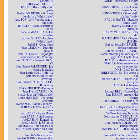
Cosmos 70
GOLD - Tropicana / T'es pas
HOLLYWOOD CLUB
fou
ORCHESTRA - Hollywood
GUNS N'ROSES - Knockin' on
party
heaven's door
Hubert MANDRIN - Si j'avais
GUNS N'ROSES - Sweet child
des dollars [White Label]
o'mine (remix)
Iggy POP - Livin' on the edge of
HALL & OATES - Maneater
the night
[White Label]
IMAGES - Quand la musique
HAPPY MONDAYS -
tourne
Hallelujah
Isabelle MAYEREAU - Les
HAPPY MONDAYS - Kinky
mouches
afro
Jacques YVART - Le phare
HAPPY MONDAYS - Step on
[White Label]
(US Mix)
JAMES - Come home
Hubert-Félix THIÉFAINE -
Jean GUIDONI - Tous des
Precox ejaculator
putains
Hubert-Félix THIÉFAINE -
Jean LAPOINTE - Tu jongles
Sweet amanite phalloïde queen
avec ma vie [Test Pressing]
Iggy POP - Cry for love
Jean TOPART - Peugeot 604 SL
IMAGES - Maîtresse (maxi)
V6
IMAGES - Maîtresse (touche
Jean-Bruno FALGUIÈRE - Les
pas à mes tresses)
écrans de cinéma
INXS - Devil inside
Jean-Louis ROLLAND - La
IRRÉSISTIBLES - My year is a
jeunesse est finie [Test
day
Pressing]
Isabelle ADJANI - Princesse au
Jean-Patrick CAPDEVIELLE -
petit pois
Born to cry
JACNO - Les langues
JEAN-PHILIPPE - Pardonne
étrangères
Jean-Pierre CASSEL - On
Jacques BREL - Amsterdam
s'accorde et on [White Label]
Jane BIRKIN - Amours des
Jeane MANSON - Les larmes
feintes
aux yeux
Jane BIRKIN - Et quand bien
Jeanne MAS - Johnny Johnny ²
même
JEREMY DAYS - Give it a
Jane BIRKIN - Help camionneur
name
Jean-Baptiste QUENIN -
Jerry REED - Amos Moses
Veilleur de toutes les nuits
Joan BAEZ - Asimbonanga
Jean-Jacques DEBOUT - Un
Joe DASSIN - Kanterbräu
mot [ACÉTATE]
Joe DASSIN - L'été indien
Jean-Jacques GOLDMAN -
Joe DASSIN - Me que me que
Puisque tu pars
Joe DASSIN - Quand on a seize
Jean-Paul GAULTIER - Noisy
ans
(remix)
Joe DASSIN - Vive moi
Jeanne MAS - Cœur en stéréo
Joe JACKSON - Stranger than
(nouvelle version)