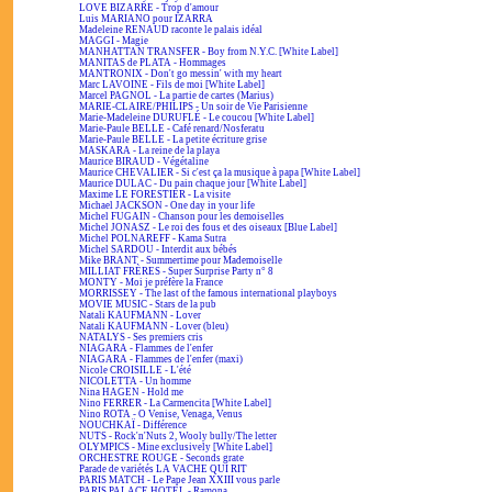
LOVE BIZARRE - Trop d'amour
Luis MARIANO pour IZARRA
Madeleine RENAUD raconte le palais idéal
MAGGI - Magie
MANHATTAN TRANSFER - Boy from N.Y.C. [White Label]
MANITAS de PLATA - Hommages
MANTRONIX - Don't go messin' with my heart
Marc LAVOINE - Fils de moi [White Label]
Marcel PAGNOL - La partie de cartes (Marius)
MARIE-CLAIRE/PHILIPS - Un soir de Vie Parisienne
Marie-Madeleine DURUFLÉ - Le coucou [White Label]
Marie-Paule BELLE - Café renard/Nosferatu
Marie-Paule BELLE - La petite écriture grise
MASKARA - La reine de la playa
Maurice BIRAUD - Végétaline
Maurice CHEVALIER - Si c'est ça la musique à papa [White Label]
Maurice DULAC - Du pain chaque jour [White Label]
Maxime LE FORESTIER - La visite
Michael JACKSON - One day in your life
Michel FUGAIN - Chanson pour les demoiselles
Michel JONASZ - Le roi des fous et des oiseaux [Blue Label]
Michel POLNAREFF - Kama Sutra
Michel SARDOU - Interdit aux bébés
Mike BRANT - Summertime pour Mademoiselle
MILLIAT FRÈRES - Super Surprise Party n° 8
MONTY - Moi je préfère la France
MORRISSEY - The last of the famous international playboys
MOVIE MUSIC - Stars de la pub
Natali KAUFMANN - Lover
Natali KAUFMANN - Lover (bleu)
NATALYS - Ses premiers cris
NIAGARA - Flammes de l'enfer
NIAGARA - Flammes de l'enfer (maxi)
Nicole CROISILLE - L'été
NICOLETTA - Un homme
Nina HAGEN - Hold me
Nino FERRER - La Carmencita [White Label]
Nino ROTA - O Venise, Venaga, Venus
NOUCHKAÏ - Différence
NUTS - Rock'n'Nuts 2, Wooly bully/The letter
OLYMPICS - Mine exclusively [White Label]
ORCHESTRE ROUGE - Seconds grate
Parade de variétés LA VACHE QUI RIT
PARIS MATCH - Le Pape Jean XXIII vous parle
PARIS PALACE HOTEL - Ramona