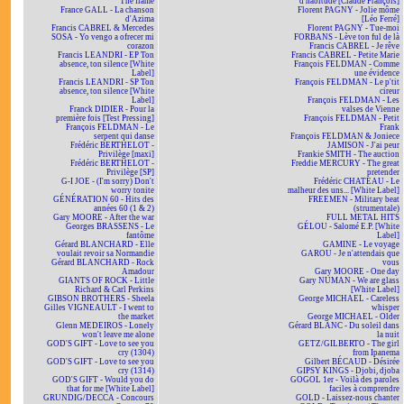
The flame
d'habitude [Claude François]
France GALL - La chanson
Florent PAGNY - Jolie môme
d'Azima
[Léo Ferré]
Francis CABREL & Mercedes
Florent PAGNY - Tue-moi
SOSA - Yo vengo a ofrecer mi
FORBANS - Lève ton ful de là
corazon
Francis CABREL - Je rêve
Francis LEANDRI - EP Ton
Francis CABREL - Petite Marie
absence, ton silence [White
François FELDMAN - Comme
Label]
une évidence
Francis LEANDRI - SP Ton
François FELDMAN - Le p'tit
absence, ton silence [White
cireur
Label]
François FELDMAN - Les
Franck DIDIER - Pour la
valses de Vienne
première fois [Test Pressing]
François FELDMAN - Petit
François FELDMAN - Le
Frank
serpent qui danse
François FELDMAN & Joniece
Frédéric BERTHELOT -
JAMISON - J'ai peur
Privilège [maxi]
Frankie SMITH - The auction
Frédéric BERTHELOT -
Freddie MERCURY - The great
Privilège [SP]
pretender
G-I JOE - (I'm sorry) Don't
Frédéric CHATEAU - Le
worry tonite
malheur des uns... [White Label]
GÉNÉRATION 60 - Hits des
FREEMEN - Military beat
années 60 (1 & 2)
(strumentale)
Gary MOORE - After the war
FULL METAL HITS
Georges BRASSENS - Le
GÉLOU - Salomé E.P. [White
fantôme
Label]
Gérard BLANCHARD - Elle
GAMINE - Le voyage
voulait revoir sa Normandie
GAROU - Je n'attendais que
Gérard BLANCHARD - Rock
vous
Amadour
Gary MOORE - One day
GIANTS OF ROCK - Little
Gary NUMAN - We are glass
Richard & Carl Perkins
[White Label]
GIBSON BROTHERS - Sheela
George MICHAEL - Careless
Gilles VIGNEAULT - I went to
whisper
the market
George MICHAEL - Older
Glenn MEDEIROS - Lonely
Gérard BLANC - Du soleil dans
won't leave me alone
la nuit
GOD'S GIFT - Love to see you
GETZ/GILBERTO - The girl
cry (1304)
from Ipanema
GOD'S GIFT - Love to see you
Gilbert BÉCAUD - Désirée
cry (1314)
GIPSY KINGS - Djobi, djoba
GOD'S GIFT - Would you do
GOGOL 1er - Voilà des paroles
that for me [White Label]
faciles à comprendre
GRUNDIG/DECCA - Concours
GOLD - Laissez-nous chanter