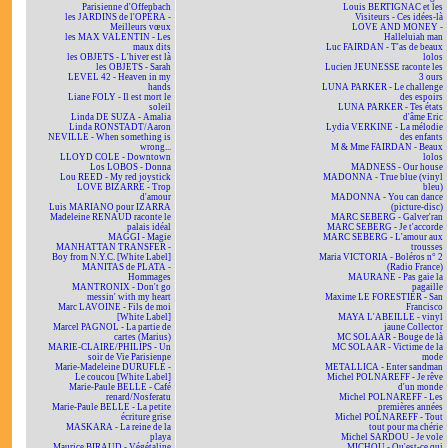
Parisienne d'Offenbach
Louis BERTIGNAC et les
les JARDINS de l'OPÉRA -
Visiteurs - Ces idées-là
Meilleurs vœux
LOVE AND MONEY -
les MAX VALENTIN - Les
Halleluiah man
maux dits
Luc FAIRDAN - T'as de beaux
les OBJETS - L'hiver est là
lolos
les OBJETS - Sarah
Lucien JEUNESSE raconte les
LEVEL 42 - Heaven in my
3 ours
hands
LUNA PARKER - Le challenge
Liane FOLY - Il est mort le
des espoirs
soleil
LUNA PARKER - Tes états
Linda DE SUZA - Amalia
d'âme Eric
Linda RONSTADT/Aaron
Lydia VERKINE - La mélodie
NEVILLE - When something is
des enfants
wrong...
M & Mme FAIRDAN - Beaux
LLOYD COLE - Downtown
lolos
Los LOBOS - Donna
MADNESS - Our house
Lou REED - My red joystick
MADONNA - True blue (vinyl
LOVE BIZARRE - Trop
bleu)
d'amour
MADONNA - You can dance
Luis MARIANO pour IZARRA
(picture-disc)
Madeleine RENAUD raconte le
MARC SEBERG - Galver'ran
palais idéal
MARC SEBERG - Je t'accorde
MAGGI - Magie
MARC SEBERG - L'amour aux
MANHATTAN TRANSFER -
trousses
Boy from N.Y.C. [White Label]
Maria VICTORIA - Boléros n° 2
MANITAS de PLATA -
(Radio France)
Hommages
MAURANE - Pas gaie la
MANTRONIX - Don't go
pagaille
messin' with my heart
Maxime LE FORESTIER - San
Marc LAVOINE - Fils de moi
Francisco
[White Label]
MAYA L'ABEILLE - vinyl
Marcel PAGNOL - La partie de
jaune Collector
cartes (Marius)
MC SOLAAR - Bouge de là
MARIE-CLAIRE/PHILIPS - Un
MC SOLAAR - Victime de la
soir de Vie Parisienne
mode
Marie-Madeleine DURUFLÉ -
METALLICA - Enter sandman
Le coucou [White Label]
Michel POLNAREFF - Je rêve
Marie-Paule BELLE - Café
d'un monde
renard/Nosferatu
Michel POLNAREFF - Les
Marie-Paule BELLE - La petite
premières années
écriture grise
Michel POLNAREFF - Tout
MASKARA - La reine de la
tout pour ma chérie
playa
Michel SARDOU - Je vole
Maurice BIRAUD - Végétaline
MICHOU - Qu'est-ce qui