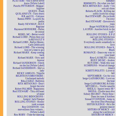
PLATTERS - You'll never never
bamahol
know [White Label]
RIMSHOTS - Do what you feel
Punchs PITTERSON - Reggae-
RITA MITSOUKO - Andy + Un
biguine
soir un chien
QUEEN - Flash
Roberta FLACK - Killing me
QUILAPAYUN - Tutti-frutti
softly (with his song)
R.B. and CO. - Calypso
Rod STEWART - Da ya think
Ramon PIPIN - La porte du
I'm sexy
jardin
Rod STEWART - Downtown
Randy NEWMAN - B.O.F.
train
Ragtime
Roger WATERS & Cindy
Raymond BOISSERIE - Perles
LAUPER - Another brick in the
de cristal
wall ²
REBEL MC - Better world
ROLLING STONES - E.P. (I
Richard LORD - Pleins feux sur
can't get no) Satisfaction
la RENAULT 9
ROLLING STONES -
Richard LORD - Rallye Monte-
Everybody needs somebody to
Carlo [dédicacé]
love
Richard LORD - The winning
ROLLING STONES - Paint It,
lion (it's time to go)
Black
Richard MARX - Keep coming
ROMANCE - Dance my way to
back
your heart
Richard MARX - Now and
Rose LAURENS - Africa
forever
ROXY MUSIC - Avalon
Richard SANDERSON - Check
RUN DMC - Walk this way
on the list [White Label]
SCORPIONS - Wind of change
Richard SANDERSON - She's a
(maxi)
lady
SCRITTI POLITTI - Lover to
RICKY AMIGOS - Téquila
fall
RIGHTEOUS BROTHERS -
SEPTEMBER - Cry for you
Unchained melody
Serge GAINSBOURG - Love on
Rika ZARAÏ - Hallelou
the beat
RITA MITSOUKO - Don't
Serge GAINSBOURG & Eddy
forget the nite
MITCHELL - Vieille canaille
Robert PALMER - Happiness
SHEILA - Spacer remix 98 ²
Rod STEWART - This old heart
SHONA - Elodie mon rêve
of mine
Sidney BECHET - Petite fleur /
ROLLING BIDOCHONS -
Dans les rues d'Antibes
Jumpin' Jack Flasque
Sinead O'CONNOR - Jump in
ROLLING STONES - Honky
the river [Test Pressing]
tonk women
SISTER SLEDGE - He's the
Ron GOODWIN - Ces
greatest dancer
merveilleux fous volants...
SISTERS OF MERCY - All
[White Label]
along the watchtower
Roy ROBY - Time for dancing
SISTERS OF MERCY -