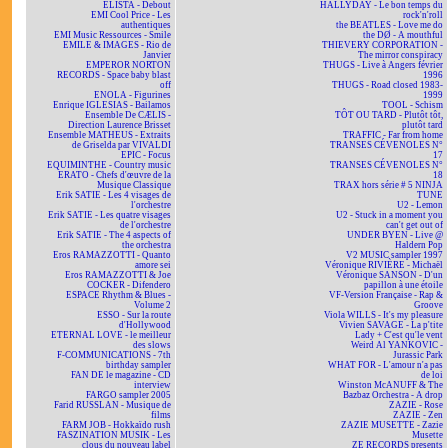
ELISTA - Debout
HALLYDAY - Le bon temps du
EMI Cool Price - Les
rock'n'roll
authentiques
the BEATLES - Love me do
EMI Music Ressources - Smile
the DØ - A mouthful
EMILE & IMAGES - Rio de
THIEVERY CORPORATION -
Janvier
The mirror conspiracy
EMPEROR NORTON
THUGS - Live à Angers février
RECORDS - Space baby blast
1996
off
THUGS - Road closed 1983-
ENOLA - Figurines
1999
Enrique IGLESIAS - Bailamos
TOOL - Schism
Ensemble De CÆLIS -
TÔT OU TARD - Plutôt tôt,
Direction Laurence Brisset
plutôt tard
Ensemble MATHEUS - Extraits
TRAFFIC - Far from home
de Griselda par VIVALDI
TRANSES CÉVENOLES N°
EPIC - Focus
17
EQUIMINTHE - Country music
TRANSES CÉVENOLES N°
ERATO - Chefs d'œuvre de la
18
Musique Classique
TRAX hors série # 5 NINJA
Erik SATIE - Les 4 visages de
TUNE
l'orchestre
U2 - Lemon
Erik SATIE - Les quatre visages
U2 - Stuck in a moment you
de l'orchestre
can't get out of
Erik SATIE - The 4 aspects of
UNDER BYEN - Live @
the orchestra
Haldern Pop
Eros RAMAZZOTTI - Quanto
V2 MUSIC sampler 1997
amore sei
Véronique RIVIÈRE - Michaël
Eros RAMAZZOTTI & Joe
Véronique SANSON - D'un
COCKER - Difendero
papillon à une étoile
ESPACE Rhythm & Blues -
VF-Version Française - Rap &
Volume 2
Groove
ESSO - Sur la route
Viola WILLS - It's my pleasure
d'Hollywood
Vivien SAVAGE - La p'tite
ETERNAL LOVE - le meilleur
Lady + C'est qu'le vent
des slows
Weird Al YANKOVIC -
F-COMMUNICATIONS - 7th
Jurassic Park
birthday sampler
WHAT FOR - L'amour n'a pas
FAN DE le magazine - CD
de loi
interview
Winston McANUFF & The
FARGO sampler 2005
Bazbaz Orchestra - A drop
Farid RUSSLAN - Musique de
ZAZIE - Rose
films
ZAZIE - Zen
FARM JOB - Hokkaïdo rush
ZAZIE MUSETTE - Zazie
FASZINATION MUSIK - Les
Musette
clous du nouveau label
ZE RECORDS presents