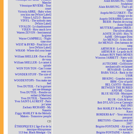
Alain BASHUNG - Osez
Manche
Joséphine
Véronique RIVIÈRE - Tout
Alain BASHUNG - That's all
court
right
Victoria ABRIL - Baby when
Angela McCLUSKEY - The
you kiss me [White Label]
things we do
Viktor LAZLO - Baisers
Angelo DEBARRE/Ludovic
VINYL - The nobody men
BEIER - Paroles de swing
[White Label]
Anne-Sophie
VIVALDI - Le chardonneret
MUTTER/Lambert ORKIS -
VIXEN - How much love
The silver album
Warren ZEVON - Sentimental
AOSTE 20 ANS - Hits 76
hygiene
AqME - Dévisager Dieu
Wayne CAMPBELL - Night
Art MENGO - À tes côtés
time rose
Art MENGO - Des bateaux de
WEST & BYRD - Final kiss of
sang
love [White Label]
ARTHUR H - Le baron noir
WHAM - Where did your heart
ARTHUR H - Le goût du H
go
Ashanti ROY Pablo MOSES
William SHELLER - Fier et fou
Winston JARRETT - Natty will
de vous
fly again
William SHELLER - Le carnet à
AUTECHRE - Cichlisuite
spirale
mechanically reclaimed
WON TON TON - Can I come
BÉNABAR - Le dîner
near you
BABA YAGA - Back in the
WONDER STUFF - The size of
USSR
a cow
BB KING - Grandes mitos
WOODENTOPS - You make me
BBM - City of gold
feel
BEL CANTO - Rumour
Yves DUTEIL - J'ai la guitare
BETWEEN THE BURIED
qui me démange
AND ME - Colors
Yves DUTEIL - Prendre un
BLUE SILVER - Musiques
enfant (à Martine)
d'Algérie
Yves DUTEIL - Tarentelle
BLUR - Girls & boys
Yves SAINT-LAURENT - Paris
Bob DYLAN Live at Carnegie
je t'aime
Hall 1963
Zachary RICHARD - My
Bob MARLEY & the Wailers -
Nanette
Kaya
Ziggy MARLEY & the Melody
BORDERS & 6° - Your musical
Makers - Tomorrow people
passport
BRETONS - Chanson rock été
CD
2007
ÉTHIOPIQUES L'âge d'or de la
Brigitte FONTAINE - Ah que la
musique éthiopienne
vie est belle
113 feat. Black Rénégat - Un
Brigitte FONTAINE + Areski +