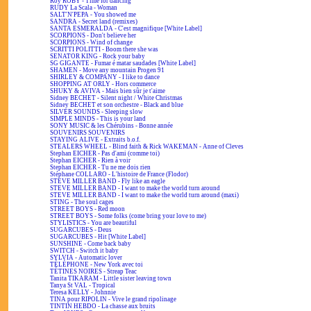
Roy ROBY - Time for dancing
RUDY La Scala - Woman
SALT'N'PEPA - You showed me
SANDRA - Secret land (remixes)
SANTA ESMERALDA - C'est magnifique [White Label]
SCORPIONS - Don't believe her
SCORPIONS - Wind of change
SCRITTI POLITTI - Boom there she was
SENATOR KING - Rock your baby
SG GIGANTE - Fumar é matar saudades [White Label]
SHAMEN - Move any mountain Progen 91
SHIRLEY & COMPANY - I like to dance
SHOPPING AT ORLY - Hors commerce
SHUKY & AVIVA - Mais bien sûr je t'aime
Sidney BECHET - Silent night / White Christmas
Sidney BECHET et son orchestre - Black and blue
SILVER SOUNDS - Sleeping slow
SIMPLE MINDS - This is your land
SONY MUSIC & les Chérubins - Bonne année
SOUVENIRS SOUVENIRS
STAYING ALIVE - Extraits b.o.f.
STEALERS WHEEL - Blind faith & Rick WAKEMAN - Anne of Cleves
Stephan EICHER - Pas d'ami (comme toi)
Stephan EICHER - Rien à voir
Stephan EICHER - Tu ne me dois rien
Stéphane COLLARO - L'histoire de France (Flodor)
STEVE MILLER BAND - Fly like an eagle
STEVE MILLER BAND - I want to make the world turn around
STEVE MILLER BAND - I want to make the world turn around (maxi)
STING - The soul cages
STREET BOYS - Red moon
STREET BOYS - Some folks (come bring your love to me)
STYLISTICS - You are beautiful
SUGARCUBES - Deus
SUGARCUBES - Hit [White Label]
SUNSHINE - Come back baby
SWITCH - Switch it baby
SYLVIA - Automatic lover
TÉLÉPHONE - New York avec toi
TÉTINES NOIRES - Streap Teac
Tanita TIKARAM - Little sister leaving town
Tanya St VAL - Tropical
Teresa KELLY - Johnnie
TINA pour RIPOLIN - Vive le grand ripolinage
TINTIN HEBDO - La chasse aux bruits