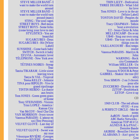
STEVE MILLER BAND - I
THIN LIZZY - Dedication
want to make the world turn
THREE DEGREES - What I did
around
for love
STEVE MILLER BAND - I
Tom JONES - Love is in the air
want to make the world turn
[White Label]
around (maxi)
TONTON DAVID - Peuples du
STING - The soul cages
monde
STREET BOYS - Red moon
Tracy CHAPMAN - Talkin
STREET BOYS - Some folks
'bout a revolution
(come bring your love to me)
U2 - Jesus-Christ & John
STYLISTICS - You are
MELLENCAMP - Do re mi
beautiful
UB40 - Sing our own song
SUGARCUBES - Deus
UB40 - The way you do the
SUGARCUBES - Hit [White
things you do
Label]
VAILLANCOURT - Bon temps
SUNSHINE - Come back baby
rouler
SWITCH - Switch it baby
Vanessa PARADIS - Marilyn &
SYLVIA - Automatic lover
John
TÉLÉPHONE - New York avec
WARNING - Rock
toi
city/Commando
TÉTINES NOIRES - Streap
William SHELLER - Un
Teac
homme heureux
Tanita TIKARAM - Little sister
Youssou N'DOUR & Peter
leaving town
GABRIEL - Shakin' the tree (DJ
Tanya St VAL - Tropical
edit)
Teresa KELLY - Johnnie
Yves SIMON - 2 ou 3 choses
TINA pour RIPOLIN - Vive le
pour elle
grand ripolinage
ZUCCHERO - Diavolo in me
TINTIN HEBDO - La chasse
ZZTOP - Doubleback
aux bruits
ZZTOP - Give it up
Tom JONES - Green green grass
CD
of home
Tony STEFANIDIS - Visions
1969 CLUB - The red album
Trini LOPEZ - America /
4YOU - 4 you
Kansas City
A PERFECT CIRCLE - Mer de
Van McCOY - Soul Cha Cha
noms
VAN MORRISON - Ivory tower
AaRON - Seeds of gold
Vanessa PARADIS - L'amour en
ABC Radio Networks -
soi [Test Pressing]
American TOP 40 # 51
VELVET GLOVE - Last day of
AGNÈS B. & la FNAC -
summer
Dernière Bande
VELVET GLOVE - Sweet was
AKIRISE - Brouiller l'écoute
my rose
ALABAMA 3 - Ain't goin' to
Véronique RIVIÈRE - Georges
Goa
Véronique RIVIÈRE - Première