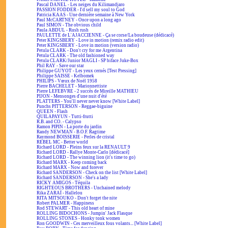
Pascal DANEL - Les neiges du Kilimandjaro
PASSION FODDER - I'd sell my soul to God
Patricia KAAS - Une dernière semaine à New York
Paul McCARTNEY - Once upon a long ago
Paul SIMON - The obvious child
Paula ABDUL - Rush rush
PAULETTE de L'AJACCIENNE - Ça se corse/La boudeuse (dédicacé)
Peter KINGSBERY - Love in motion (remix radio edit)
Peter KINGSBERY - Love in motion (version radio)
Petula CLARK - Don't cry for me Argentina
Petula CLARK - The old fashioned way
Petula CLARK/Junior MAGLI - SP biface Juke-Box
Phil RAY - Save our star
Philippe GUYOT - Les yeux cernés [Test Pressing]
Philippe SAISSE - Kelbomek
PHILIPS - Vœux de Noël 1958
Pierre BACHELET - Marionnettiste
Pierre LEFEBVRE - 2 succès de Mireille MATHIEU
PIJON - Mensonges d'une nuit d'été
PLATTERS - You'll never never know [White Label]
Punchs PITTERSON - Reggae-biguine
QUEEN - Flash
QUILAPAYUN - Tutti-frutti
R.B. and CO. - Calypso
Ramon PIPIN - La porte du jardin
Randy NEWMAN - B.O.F. Ragtime
Raymond BOISSERIE - Perles de cristal
REBEL MC - Better world
Richard LORD - Pleins feux sur la RENAULT 9
Richard LORD - Rallye Monte-Carlo [dédicacé]
Richard LORD - The winning lion (it's time to go)
Richard MARX - Keep coming back
Richard MARX - Now and forever
Richard SANDERSON - Check on the list [White Label]
Richard SANDERSON - She's a lady
RICKY AMIGOS - Téquila
RIGHTEOUS BROTHERS - Unchained melody
Rika ZARAÏ - Hallelou
RITA MITSOUKO - Don't forget the nite
Robert PALMER - Happiness
Rod STEWART - This old heart of mine
ROLLING BIDOCHONS - Jumpin' Jack Flasque
ROLLING STONES - Honky tonk women
Ron GOODWIN - Ces merveilleux fous volants... [White Label]