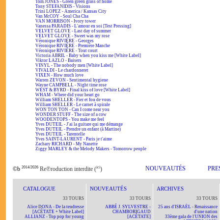
Tom JONES - Green green grass of home
Tony STEFANIDIS - Visions
Trini LOPEZ - America / Kansas City
Van McCOY - Soul Cha Cha
VAN MORRISON - Ivory tower
Vanessa PARADIS - L'amour en soi [Test Pressing]
VELVET GLOVE - Last day of summer
VELVET GLOVE - Sweet was my rose
Véronique RIVIÈRE - Georges
Véronique RIVIÈRE - Première Manche
Véronique RIVIÈRE - Tout court
Victoria ABRIL - Baby when you kiss me [White Label]
Viktor LAZLO - Baisers
VINYL - The nobody men [White Label]
VIVALDI - Le chardonneret
VIXEN - How much love
Warren ZEVON - Sentimental hygiene
Wayne CAMPBELL - Night time rose
WEST & BYRD - Final kiss of love [White Label]
WHAM - Where did your heart go
William SHELLER - Fier et fou de vous
William SHELLER - Le carnet à spirale
WON TON TON - Can I come near you
WONDER STUFF - The size of a cow
WOODENTOPS - You make me feel
Yves DUTEIL - J'ai la guitare qui me démange
Yves DUTEIL - Prendre un enfant (à Martine)
Yves DUTEIL - Tarentelle
Yves SAINT-LAURENT - Paris je t'aime
Zachary RICHARD - My Nanette
Ziggy MARLEY & the Melody Makers - Tomorrow people
2014/2026
ici
NOUVEAUTÉS
PRE
©b
Re℗roduction interdite (
)
CATALOGUE
NOUVEAUTÉS
ARCHIVES
33 TOURS
33 TOURS
33 TOURS
Alice DONA - De la tendresse
ABBÉ J. SYLVESTRE -
25 ans d'ISRAËL - Renaissance
[ACÉTATE + White Label]
CHAMBORIGAUD
d'une nation
ALLIANZ - Top pop for young
[ACÉTATE]
33ème gala de l'UNION des