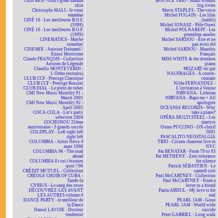
Chris REA - God's great banana
BOUNCE TRIO - Small streams
skin
big rivers
Christophe MALI - Je vous
Mavis STAPLES - The voice
emmène
Michel FUGAIN - Les lilas
CINÉ 16 - Les meilleures B.O.F.
(inédit)
(1998)
Michel JONASZ - Pôle Ouest
CINÉ 16 - Les meilleures B.O.F.
Michel POLNAREFF - Les
(1999)
premières années
CINEMATICS - Maybe
Michel SARDOU - Être et ne
someday
pas avoir été
CINEMIX - Antoine Duhamel /
Michel SARDOU - Maudits
Ennio Morricone
Français
Claude FRANÇOIS - Collection
MISS WHITE & the drunken
Artistes de Légende
piano
Claudio MONTEVERDI -
MOZART est gai
L'Orfeo (extraits)
NAUFRAGÉS - À contre-
CLUB CCF - Prestige Classique
courant
CLUB CCF - Prestige Rossini
Nilda FERNANDEZ -
CLUB DIAL - Le plein de tubes
L'invitation à Venise
CMJ New Music Monthly 91 -
NIRVANA - Lithium
March 2001
NIRVANA - Rape me + All
CMJ New Music Monthly 92 -
apologies
April 2001
OCEANIA RECORDS - Why
COCA-COLA - Let's party
take a plane?
selection 2004
OPÉRA MULTI STEEL - Les
COCHONOU 25ème
martyrs
anniversaire - 3 grands succès
Oxmo PUCCINO - OX-clusif
COLDPLAY - Left right left
2001
right left
PASCALITO NEOSTALGIA
COLUMBIA - Artist News 4
TRIO - Citizen chanteur live in
mars 1998
NYC
COLUMBIA 96 - The road
Pat BENATAR - From 79 to 93
ahead
Pat METHENY - Zero tolerance
COLUMBIA Et toi t'écoutes
for silence
quoi ? 96
Patrick SÉBASTIEN - Le
CRÉDIT MUTUEL - Collection
samedi soir
CRÉOLE CHOIR OF CUBA -
Paul McCARTNEY - Collection
Tande-la
Paul McCARTNEY - From a
CYRIUS - Le sang des roses
lover to a friend
DÉCOUVREZ-LES AVANT
Paula ABDUL - My love is for
LES AUTRES volume 4
real
DANCE PARTY - le meilleur de
PEARL JAM - Gone
la Dance
PEARL JAM - World wide
Daniel LAVOIE - Docteur
suicide
tendresse
Peter GABRIEL - Long walk