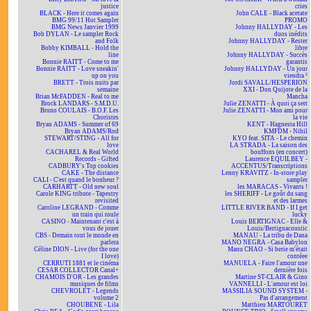
justice
cries
BLACK - Here it comes again
John CALE - Black acetate
BMG 99/11 Hot Sampler
PROMO
BMG News Janvier 1999
Johnny HALLYDAY - Les
Bob DYLAN - Le sampler Rock
duos inédits
and Folk
Johnny HALLYDAY - Rester
Bobby KIMBALL - Hold the
libre
line
Johnny HALLYDAY - Succès
Bonnie RAITT - Come to me
garantis
Bonnie RAITT - Love sneakin'
Johnny HALLYDAY - Un jour
up on you
viendra ²
BRETT - Trois nuits par
Jordi SAVALL/HESPERION
semaine
XXI - Don Quijote de la
Brian McFADDEN - Real to me
Mancha
Brock LANDARS - S.M.D.U.
Julie ZENATTI - À quoi ça sert
Bruno COULAIS - B.O.F. Les
Julie ZENATTI - Mon ami pour
Choristes
la vie
Bryan ADAMS - Summer of 69
KENT - Hagnesta Hill
Bryan ADAMS/Rod
KMFDM - Nihil
STEWART/STING - All for
KYO feat. SITA - Le chemin
love
LA STRADA - La saison des
CACHAREL & Real World
bouffons (en concert)
Records - Gifted
Laurence EQUILBEY -
CADBURY's Top cookies
ACCENTUS/Transcriptions
CAKE - The distance
Lenny KRAVITZ - In-store play
CALI - C'est quand le bonheur ?
sampler
CARHARTT - Old new soul
les MARACAS - Vivants !
Carole KING tribute - Tapestry
les SHERIFF - Le goût du sang
revisited
et des larmes
Caroline LEGRAND - Comme
LITTLE RIVER BAND - If I get
un train qui roule
lucky
CASINO - Maintenant c'est à
Louis BERTIGNAC - Elle &
vous de jouer
Louis/Bertignacoustic
CBS - Demain tout le monde en
MANAU - La tribu de Dana
parlera
MANO NEGRA - Casa Babylon
Céline DION - Live (for the one
Manu CHAO - Si berie m'était
I love)
contéee
CERRUTI 1881 et le cinéma
MANUELA - Faire l'amour une
CESAR COLLECTOR Canal+
dernière fois
CHAMOIS D'OR - Les grandes
Martine ST-CLAIR & Gino
musiques de films
VANNELLI - L'amour est loi
CHEVROLET - Legends
MASSILIA SOUND SYSTEM -
volume 2
Pas d'arrangement
CHOUBENE - Lila
Matthieu MARTOURET