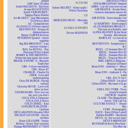
people
ARTISTES (1963)
45 TOURS
AMC feiert 20 jahre
4TH & BROADWAY Sampler
André MALRAUX - Discours
ABBA - Lay all your love on me
Sidney BECHET - Silent night /
de mai 68 [ACÉTATE]
AIR FRANCE - Escale-Party,
White Christmas
André VERCHUREN -
vacances dansantes autour du
Tangos/Pasos-Dobles
monde
CD
Art BLAKEY - Jazz Messengers
AIR INTER - Notre monde c'est
MERCEDES BENZ - Mercedes
70 [White Label]
la France
190
AZ - Compilations
Al MARTINO - Torero (maxi)
85150/85151 [White Labels]
ALAN PARSONS PROJECT -
AUTRES SUPPORTS
BEETHOVEN - Disque de
The turn of a friendly card
démonstration
ALPHA BLONDY & the Solar
Divine MADNESS
Benny CARTER & Oscar
System - Révolution
PETERSON Quartet - Alone
BARCLAY - Le son de la
together
rumeur
Big Bill BROONZY - Last
BEETHOVEN - Symphonies 1
session volume 1
& 2
Billy Joe ROYAL - Test
BIZZL - 12 Sommer Hits 82
Pressing [White Label]
BIZZL - Sommer Hits 83
BOBBY & THE MIDNITES -
BIZZL - Sommer Hits 84
Where the beat meets the street
BIZZL - Tropical Hits 87
BRASIL EXPORT 73 - Brussels
BMG ARIOLA Belgium -
Trade Fair
Bonjour la France
CBS - 4 slows enchaînés
Brian ENO - Ambient 1 - Music
CBS - Slows 87
for airports
CHARLIE - Charlie (5)
Brian ENO - Ambient 4 - On
CHER - Love and
Land
understanding
CBS - Été 73 vol.1
Chris DE BURGH - Flying
Céline DION - I'm alive
colours
Céline DION - My heart will go
Christine McVIE - Love will
on
show us how
CHILL FAC-TORR - Twist
Cliff RICHARD - Now you see
(round'n'round)
me, now you don't
CHURCH - Starfish
COCA-COLA Chansons
CLASH - The Magnificent
COCA-COLA Disco
Seven / The Call Up
COLD CHISEL - East
CULTURE DANCE 7 - House
CONCRETE BLONDE -
Mix
Caroline
CURE - Pornography
DÉCLARATION (fiscale) 1964
DAVE - Dave [White Label]
DELHAY/LECOUDE - Succès
Debbie HARRY - Rockbird
de Paris
DEVO - Q: Are we not men?
Dizzy GILLESPIE - Sonny
DEXYS MIDNIGHT
Rollins / Sonny Stitt sessions
RUNNERS & Kevin Rowland -
Django REINHARDT n°73610
Too-Rye-Ay