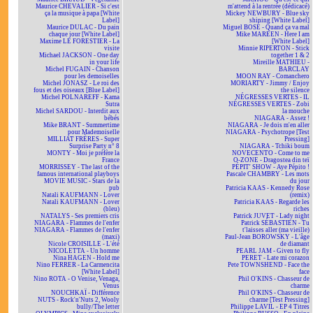
Maurice CHEVALIER - Si c'est
m'attend à la rentrée (dédicacé)
ça la musique à papa [White
Mickey NEWBURY - Blue sky
Label]
shining [White Label]
Maurice DULAC - Du pain
Miguel BOSÉ - Quand ça va mal
chaque jour [White Label]
Mike MAREEN - Here I am
Maxime LE FORESTIER - La
[White Label]
visite
Minnie RIPERTON - Stick
Michael JACKSON - One day
together 1 & 2
in your life
Mireille MATHIEU -
Michel FUGAIN - Chanson
BARCLAY
pour les demoiselles
MOON RAY - Comanchero
Michel JONASZ - Le roi des
MORIARTY - Jimmy / Enjoy
fous et des oiseaux [Blue Label]
the silence
Michel POLNAREFF - Kama
NÉGRESSES VERTES - IL
Sutra
NÉGRESSES VERTES - Zobi
Michel SARDOU - Interdit aux
la mouche
bébés
NIAGARA - Assez !
Mike BRANT - Summertime
NIAGARA - Je dois m'en aller
pour Mademoiselle
NIAGARA - Psychotrope [Test
MILLIAT FRÈRES - Super
Pressing]
Surprise Party n° 8
NIAGARA - Tchiki boum
MONTY - Moi je préfère la
NOVECENTO - Come to me
France
O-ZONE - Dragostea din teï
MORRISSEY - The last of the
PÉPIT' SHOW - Aye Pépito !
famous international playboys
Pascale CHAMBRY - Les mots
MOVIE MUSIC - Stars de la
du jour
pub
Patricia KAAS - Kennedy Rose
Natali KAUFMANN - Lover
(remix)
Natali KAUFMANN - Lover
Patricia KAAS - Regarde les
(bleu)
riches
NATALYS - Ses premiers cris
Patrick JUVET - Lady night
NIAGARA - Flammes de l'enfer
Patrick SÉBASTIEN - Tu
NIAGARA - Flammes de l'enfer
t'laisses aller (ma vieille)
(maxi)
Paul-Jean BOROWSKY - L'âge
Nicole CROISILLE - L'été
de diamant
NICOLETTA - Un homme
PEARL JAM - Given to fly
Nina HAGEN - Hold me
PERET - Late mi corazon
Nino FERRER - La Carmencita
Pete TOWNSHEND - Face the
[White Label]
face
Nino ROTA - O Venise, Venaga,
Phil O'KINS - Chasseur de
Venus
charme
NOUCHKAÏ - Différence
Phil O'KINS - Chasseur de
NUTS - Rock'n'Nuts 2, Wooly
charme [Test Pressing]
bully/The letter
Philippe LAVIL - EP 4 Titres