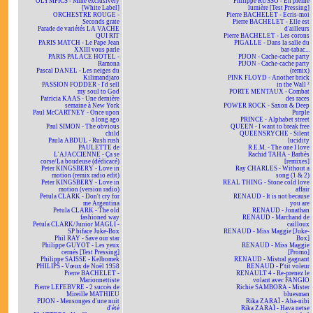
OLYMPICS - Mine exclusively
Philippe RUSSO - En pleine
[White Label]
lumière [Test Pressing]
ORCHESTRE ROUGE -
Pierre BACHELET - Écris-moi
Seconds grate
Pierre BACHELET - Elle est
Parade de variétés LA VACHE
d'ailleurs
QUI RIT
Pierre BACHELET - Les corons
PARIS MATCH - Le Pape Jean
PIGALLE - Dans la salle du
XXIII vous parle
bar-tabac...
PARIS PALACE HOTEL -
PIJON - Cache-cache party
Ramona
PIJON - Cache-cache party
Pascal DANEL - Les neiges du
(remix)
Kilimandjaro
PINK FLOYD - Another brick
PASSION FODDER - I'd sell
in the Wall ²
my soul to God
PORTE MENTAUX - Combat
Patricia KAAS - Une dernière
des races
semaine à New York
POWER ROCK - Saxon & Deep
Paul McCARTNEY - Once upon
Purple
a long ago
PRINCE - Alphabet street
Paul SIMON - The obvious
QUEEN - I want to break free
child
QUEENSRYCHE - Silent
Paula ABDUL - Rush rush
lucidity
PAULETTE de
R.E.M. - The one I love
L'AJACCIENNE - Ça se
Rachid TAHA - Barbès
corse/La boudeuse (dédicacé)
[remixes]
Peter KINGSBERY - Love in
Ray CHARLES - Without a
motion (remix radio edit)
song (1 & 2)
Peter KINGSBERY - Love in
REAL THING - Stone cold love
motion (version radio)
affair
Petula CLARK - Don't cry for
RENAUD - It is not because
me Argentina
you are
Petula CLARK - The old
RENAUD - Jonathan
fashioned way
RENAUD - Marchand de
Petula CLARK/Junior MAGLI -
cailloux
SP biface Juke-Box
RENAUD - Miss Maggie [Juke-
Phil RAY - Save our star
Box]
Philippe GUYOT - Les yeux
RENAUD - Miss Maggie
cernés [Test Pressing]
[Promo]
Philippe SAISSE - Kelbomek
RENAUD - Mistral gagnant
PHILIPS - Vœux de Noël 1958
RENAUD - P'tit voleur
Pierre BACHELET -
RENAULT 4 - Re-prenez le
Marionnettiste
volant avec FANGIO
Pierre LEFEBVRE - 2 succès de
Richie SAMBORA - Mister
Mireille MATHIEU
bluesman
PIJON - Mensonges d'une nuit
Rika ZARAÏ - Aba-nibi
d'été
Rika ZARAÏ - Hava netse