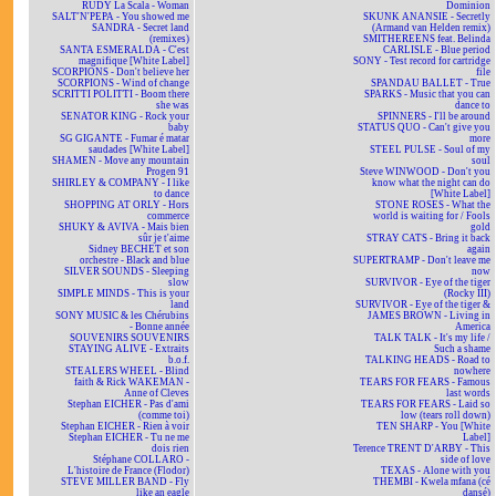
RUDY La Scala - Woman
Dominion
SALT'N'PEPA - You showed me
SKUNK ANANSIE - Secretly
SANDRA - Secret land
(Armand van Helden remix)
(remixes)
SMITHEREENS feat. Belinda
SANTA ESMERALDA - C'est
CARLISLE - Blue period
magnifique [White Label]
SONY - Test record for cartridge
SCORPIONS - Don't believe her
file
SCORPIONS - Wind of change
SPANDAU BALLET - True
SCRITTI POLITTI - Boom there
SPARKS - Music that you can
she was
dance to
SENATOR KING - Rock your
SPINNERS - I'll be around
baby
STATUS QUO - Can't give you
SG GIGANTE - Fumar é matar
more
saudades [White Label]
STEEL PULSE - Soul of my
SHAMEN - Move any mountain
soul
Progen 91
Steve WINWOOD - Don't you
SHIRLEY & COMPANY - I like
know what the night can do
to dance
[White Label]
SHOPPING AT ORLY - Hors
STONE ROSES - What the
commerce
world is waiting for / Fools
SHUKY & AVIVA - Mais bien
gold
sûr je t'aime
STRAY CATS - Bring it back
Sidney BECHET et son
again
orchestre - Black and blue
SUPERTRAMP - Don't leave me
SILVER SOUNDS - Sleeping
now
slow
SURVIVOR - Eye of the tiger
SIMPLE MINDS - This is your
(Rocky III)
land
SURVIVOR - Eye of the tiger &
SONY MUSIC & les Chérubins
JAMES BROWN - Living in
- Bonne année
America
SOUVENIRS SOUVENIRS
TALK TALK - It's my life /
STAYING ALIVE - Extraits
Such a shame
b.o.f.
TALKING HEADS - Road to
STEALERS WHEEL - Blind
nowhere
faith & Rick WAKEMAN -
TEARS FOR FEARS - Famous
Anne of Cleves
last words
Stephan EICHER - Pas d'ami
TEARS FOR FEARS - Laid so
(comme toi)
low (tears roll down)
Stephan EICHER - Rien à voir
TEN SHARP - You [White
Stephan EICHER - Tu ne me
Label]
dois rien
Terence TRENT D'ARBY - This
Stéphane COLLARO -
side of love
L'histoire de France (Flodor)
TEXAS - Alone with you
STEVE MILLER BAND - Fly
THEMBI - Kwela mfana (cé
like an eagle
dansé)