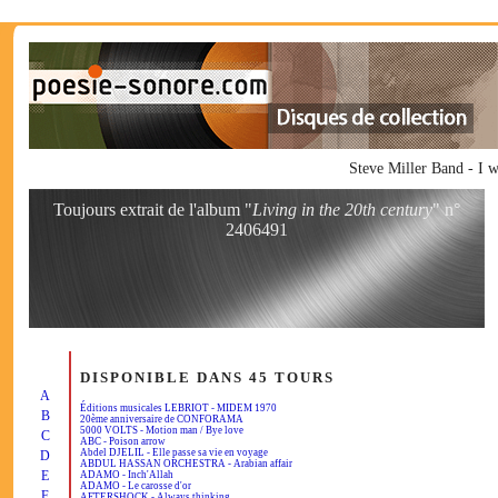
Steve Miller Band - I
Toujours extrait de l'album "
Living in the 20th century
" n°
2406491
DISPONIBLE DANS 45 TOURS
A
Éditions musicales LEBRIOT - MIDEM 1970
B
20ème anniversaire de CONFORAMA
5000 VOLTS - Motion man / Bye love
C
ABC - Poison arrow
Abdel DJELIL - Elle passe sa vie en voyage
D
ABDUL HASSAN ORCHESTRA - Arabian affair
E
ADAMO - Inch'Allah
ADAMO - Le carosse d'or
F
AFTERSHOCK - Always thinking