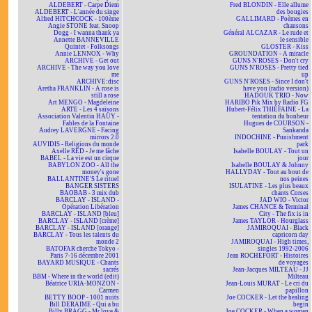
ALDEBERT - Carpe Diem
Fred BLONDIN - Elle allume
ALDEBERT - L'année du singe
des bougies
Alfred HITCHCOCK - 100ème
GALLIMARD - Poèmes en
Angie STONE feat. Snoop
chansons
Dogg - I wanna thank ya
Général ALCAZAR - Le rude et
Annette BANNEVILLE
le sensible
Quintet - Folksongs
GLOSTER - Kiss
Annie LENNOX - Why
GROUNDATION - A miracle
ARCHIVE - Get out
GUNS N'ROSES - Don't cry
ARCHIVE - The way you love
GUNS N'ROSES - Pretty tied
me
up
ARCHIVE:disc
GUNS N'ROSES - Since I don't
Aretha FRANKLIN - A rose is
have you (radio version)
still a rose
HADOUK TRIO - Now
Art MENGO - Magdeleine
HARIBO Pik Mix by Radio FG
ARTE - Les 4 saisons
Hubert-Félix THIÉFAINE - La
Association Valentin HAÜY -
tentation du bonheur
Fables de la Fontaine
Hugues de COURSON -
Audrey LAVERGNE - Facing
Sankanda
mirrors 2.0
INDOCHINE - Punishment
AUVIDIS - Religions du monde
park
Axelle RED - Je me fâche
Isabelle BOULAY - Tout un
BABEL - La vie est un cirque
jour
BABYLON ZOO - All the
Isabelle BOULAY & Johnny
money's gone
HALLYDAY - Tout au bout de
BALLANTINE'S Le rituel
nos peines
BANGER SISTERS
ISULATINE - Les plus beaux
BAOBAB - 3 mix dub
chants Corses
BARCLAY - ISLAND -
JAD WIO - Victor
Opération Libération
James CHANCE & Terminal
BARCLAY - ISLAND [bleu]
City - The fix is in
BARCLAY - ISLAND [crème]
James TAYLOR - Hourglass
BARCLAY - ISLAND [orange]
JAMIROQUAI - Black
BARCLAY - Tous les talents du
capricorn day
monde 2
JAMIROQUAI - High times,
BATOFAR cherche Tokyo -
singles 1992-2006
Paris 7-16 décembre 2001
Jean ROCHEFORT - Histoires
BAYARD MUSIQUE - Chants
de voyages
sacrés
Jean-Jacques MILTEAU - JJ
BBM - Where in the world (edit)
Milteau
Béatrice URIA-MONZON -
Jean-Louis MURAT - Le cri du
Carmen
papillon
BETTY BOOP - 1001 nuits
Joe COCKER - Let the healing
Bill DERAIME - Qui a bu
begin
Billy BRAGG - Mr love &
Joe COCKER - When a woman