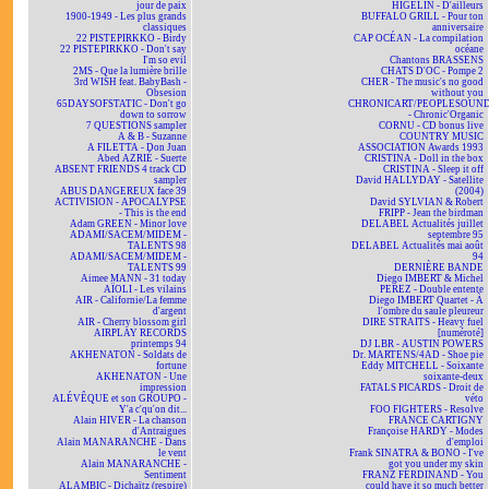
jour de paix
HIGELIN - D'ailleurs
1900-1949 - Les plus grands
BUFFALO GRILL - Pour ton
classiques
anniversaire
22 PISTEPIRKKO - Birdy
CAP OCÉAN - La compilation
22 PISTEPIRKKO - Don't say
océane
I'm so evil
Chantons BRASSENS
2MS - Que la lumière brille
CHATS D'OC - Pompe 2
3rd WISH feat. BabyBash -
CHER - The music's no good
Obsesion
without you
65DAYSOFSTATIC - Don't go
CHRONICART/PEOPLESOUN
down to sorrow
- Chronic'Organic
7 QUESTIONS sampler
CORNU - CD bonus live
A & B - Suzanne
COUNTRY MUSIC
A FILETTA - Don Juan
ASSOCIATION Awards 1993
Abed AZRIÉ - Suerte
CRISTINA - Doll in the box
ABSENT FRIENDS 4 track CD
CRISTINA - Sleep it off
sampler
David HALLYDAY - Satellite
ABUS DANGEREUX face 39
(2004)
ACTIVISION - APOCALYPSE
David SYLVIAN & Robert
- This is the end
FRIPP - Jean the birdman
Adam GREEN - Minor love
DELABEL Actualités juillet
ADAMI/SACEM/MIDEM -
septembre 95
TALENTS 98
DELABEL Actualités mai août
ADAMI/SACEM/MIDEM -
94
TALENTS 99
DERNIÈRE BANDE
Aimee MANN - 31 today
Diego IMBERT & Michel
AÏOLI - Les vilains
PEREZ - Double entente
AIR - Californie/La femme
Diego IMBERT Quartet - À
d'argent
l'ombre du saule pleureur
AIR - Cherry blossom girl
DIRE STRAITS - Heavy fuel
AIRPLAY RECORDS
[numéroté]
printemps 94
DJ LBR - AUSTIN POWERS
AKHENATON - Soldats de
Dr. MARTENS/4AD - Shoe pie
fortune
Eddy MITCHELL - Soixante
AKHENATON - Une
soixante-deux
impression
FATALS PICARDS - Droit de
ALÉVÊQUE et son GROUPO -
véto
Y'a c'qu'on dit...
FOO FIGHTERS - Resolve
Alain HIVER - La chanson
FRANCE CARTIGNY
d'Antraigues
Françoise HARDY - Modes
Alain MANARANCHE - Dans
d'emploi
le vent
Frank SINATRA & BONO - I've
Alain MANARANCHE -
got you under my skin
Sentiment
FRANZ FERDINAND - You
ALAMBIC - Dichaïtz (respire)
could have it so much better