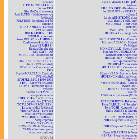
Populaire
Katia & Marielle LABEQUE -
O.P.R. MONTPELLIER -
Gershwin
Berlioz 1988
KILLING JOKE - Revelations
Ofra HAZA - Love song
les ENFANTS du MISTRAL
Patti FLYNN - With love to you
volume 2
[dédicacé]
Louis ARMSTRONG plays
POLYDOR - les géants de l'été
W.C. HANDY [dédicacé]
volume 2
MADONNA - Hollywood
RICKY AMIGOS - Delirios
(remixes)
[White Label]
Marc LAVOINE - Paris
ROCK AROUND THE
MC SOLAAR - Bouge de là
WORLD radio show
(remix)
Roger BOURDIN - TIMING 8,
MECHAGODZILLA - Planet X
Confidences d'un flûtiste
Michael JACKSON - Michael
Roger VERMEER -
Vs Michael
Rumba/Cha-cha-cha
MINK DEVILLE - Sportin' life
SAD CAFÉ - Olé
Modeste MOUSSORGSKY -
SCHÖLLER - In Schöller ist
Tableaux d'une exposition
Musik
MONSIEUR Z - Fourrure et
SIGUE SIGUE SPUTNICK -
Musique [numéroté]
Flaunt it [White Label]
MORRISSEY - Viva hate
SONOLOR - Vœux sonores
MÖTLEY CRÜE - Smokin' in
1975
the boys room
Sophie MARCEAU - Certitude
Murray HEAD - Sooner or later
[White Label]
MUSTANG Kollektion Herbst
STOFFEL & FILS 1950-1975
Winter 83
T'PAU - Rage [White Label]
Nanette WORKMAN - Chaude
TEPPAZ - Technique spatio-
[white label]
dynamic
ORISHAS - Orishas llego
Théâtre de l'EMPIRE -
remixes
compilation Rétro
OSIBISA - Ojah awake [White
TOPALOFF-VERCHUREN -
Label]
Le couple idéal [TP/WL]
PET SHOP BOYS - Behaviour
TOPALOFF~VERCHUREN -
Peter GABRIEL - 4 (Security)
Le couple idéal [dédicacé]
Peter TOSH - Captured live
Victoria PARRY - Love and
Philip OAKEY & Giorgio
devotion [White Label]
MORODER
WESTBOUND SOUND -
PHILIPS - Promo Promo 74
Sampler promo
PHILIPS Spécial Club été 76
WYOMING TRAVEL
vol.1
COMMISSION - In Wyoming
PHILIPS Spécial Club été 78
YANN - Continent perdu
vol. 2
(continue continue)
Pierre SCHAEFFER & Pierre
HENRY - Symphonie pour un
45 TOURS
homme seul