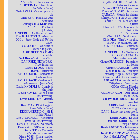
CHINA CRISIS - Black man ray
Brigitte BARDOT - Toutes les
CHOPPER - Lili/Heidi bleib
bêtes sont à aimer
blu [White Label]
Britney SPEARS - Sometimes
Chris EVERS - Ce n'est pas une
Caetano VELOSO - Este amor
vie
CANADA - Mourir les sirènes
Chris REA - I can hear your
Céline DION - I drove all night
heart beat
Céline DION - Mon ami m'a
Chubby CHECKER/Hank
quittée
BALLARD - The twist
Chantal GOYA - Monsieur le
[Acétate]
Chat Botté
CINDERELLA - Nobody's fool
CHIC - Le freak
Claudia BRÜCKEN - Absolute
Chris REA - On the beach
COLL - Pretty little girl [White
Chris REA - That's what they
Label]
always say (rainbow mix)
COLUCHE - La politique
CINDERELLA - Heartbreak
(revue de presse)
station
DADJE MEETING TIME -
CINDERELLA - Shelter me
Ybo libo
CLAN OF XYMOX -
DALIDA - Gigi in paradisco
Muscoviet mosquito
DAN REED NETWORK -
Claude FRANÇOIS - Du pain et
Tiger in a dress
du beurre
Daniel LEDUC - Soleil
Claude FRANÇOIS - Reste
DAVE - Hurlevent
Claude ROGEN - Fantaisie
DAVID + DAVID - Welcome to
Impromptu op. 66 de Chopin
the boomtown
Claudia BRÜCKEN - Fanatic
DAVID + DAVID - Welcome to
COCA-COLA French Rock -
the boomtown [monoface]
Téléphone + Starshooter
David KNOPFLER - Lonely is
COCA-COLA Nicolas
the night
PEYRAC
David KOVEN - Bord à bord
COMMUNARDS - Don't leave
[Test Pressing]
me this way
David LINDLEY - Mercury
CROWDED HOUSE - Fall at
blues
your feet
Dean MARTIN - Change of
CURE - Just like heaven
heart [White Label]
CURE - Never enough
DECCA/GRUNDIG - Hi-Fi
DANI - Papa vient d'épouser la
Stéréo Phase 4
bonne
Dee D. JACKSON - Automatic
Daniel DARC - La ville
lover 88 [Test Pressing]
Danielle DARRIEUX - Le
Démis ROUSSOS - So dreamy
temps d'aimer
Démis ROUSSOS - With you
Dante AGOSTINI - Initiation à
Denis PEPIN - Marinette
la batterie
(j'avais l'air d'un con)
David HALLYDAY - Ooh la la
Diana ROSS - Chain reaction
David HALLYDAY - Wanna
Diana ROSS - Chain reaction
take my time