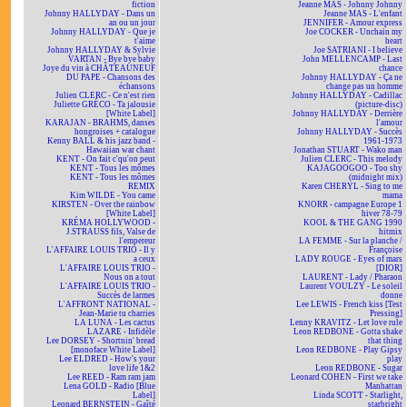
fiction
Jeanne MAS - Johnny Johnny
Johnny HALLYDAY - Dans un
Jeanne MAS - L'enfant
an ou un jour
JENNIFER - Amour express
Johnny HALLYDAY - Que je
Joe COCKER - Unchain my
t'aime
heart
Johnny HALLYDAY & Sylvie
Joe SATRIANI - I believe
VARTAN - Bye bye baby
John MELLENCAMP - Last
Joye du vin à CHÂTEAUNEUF
chance
DU PAPE - Chansons des
Johnny HALLYDAY - Ça ne
échansons
change pas un homme
Julien CLERC - Ce n'est rien
Johnny HALLYDAY - Cadillac
Juliette GRÉCO - Ta jalousie
(picture-disc)
[White Label]
Johnny HALLYDAY - Derrière
KARAJAN - BRAHMS, danses
l'amour
hongroises + catalogue
Johnny HALLYDAY - Succès
Kenny BALL & his jazz band -
1961-1973
Hawaiian war chant
Jonathan STUART - Wako man
KENT - On fait c'qu'on peut
Julien CLERC - This melody
KENT - Tous les mômes
KAJAGOOGOO - Too shy
KENT - Tous les mômes
(midnight mix)
REMIX
Karen CHERYL - Sing to me
Kim WILDE - You came
mama
KIRSTEN - Over the rainbow
KNORR - campagne Europe 1
[White Label]
hiver 78-79
KRÉMA HOLLYWOOD -
KOOL & THE GANG 1990
J.STRAUSS fils, Valse de
hitmix
l'empereur
LA FEMME - Sur la planche /
L'AFFAIRE LOUIS TRIO - Il y
Françoise
a ceux
LADY ROUGE - Eyes of mars
L'AFFAIRE LOUIS TRIO -
[DIOR]
Nous on a tout
LAURENT - Lady / Pharaon
L'AFFAIRE LOUIS TRIO -
Laurent VOULZY - Le soleil
Succès de larmes
donne
L'AFFRONT NATIONAL -
Lee LEWIS - French kiss [Test
Jean-Marie tu charries
Pressing]
LA LUNA - Les cactus
Lenny KRAVITZ - Let love rule
LAZARE - Infidèle
Leon REDBONE - Gotta shake
Lee DORSEY - Shortnin' bread
that thing
[monoface White Label]
Leon REDBONE - Play Gipsy
Lee ELDRED - How's your
play
love life 1&2
Leon REDBONE - Sugar
Lee REED - Ram ram jam
Leonard COHEN - First we take
Lena GOLD - Radio [Blue
Manhattan
Label]
Linda SCOTT - Starlight,
Leonard BERNSTEIN - Gaîté
starbright