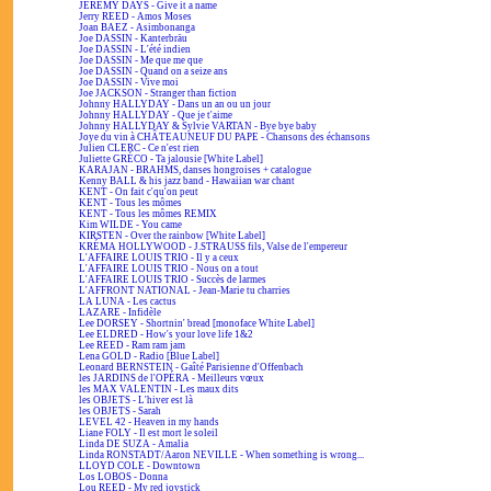
JEREMY DAYS - Give it a name
Jerry REED - Amos Moses
Joan BAEZ - Asimbonanga
Joe DASSIN - Kanterbräu
Joe DASSIN - L'été indien
Joe DASSIN - Me que me que
Joe DASSIN - Quand on a seize ans
Joe DASSIN - Vive moi
Joe JACKSON - Stranger than fiction
Johnny HALLYDAY - Dans un an ou un jour
Johnny HALLYDAY - Que je t'aime
Johnny HALLYDAY & Sylvie VARTAN - Bye bye baby
Joye du vin à CHÂTEAUNEUF DU PAPE - Chansons des échansons
Julien CLERC - Ce n'est rien
Juliette GRÉCO - Ta jalousie [White Label]
KARAJAN - BRAHMS, danses hongroises + catalogue
Kenny BALL & his jazz band - Hawaiian war chant
KENT - On fait c'qu'on peut
KENT - Tous les mômes
KENT - Tous les mômes REMIX
Kim WILDE - You came
KIRSTEN - Over the rainbow [White Label]
KRÉMA HOLLYWOOD - J.STRAUSS fils, Valse de l'empereur
L'AFFAIRE LOUIS TRIO - Il y a ceux
L'AFFAIRE LOUIS TRIO - Nous on a tout
L'AFFAIRE LOUIS TRIO - Succès de larmes
L'AFFRONT NATIONAL - Jean-Marie tu charries
LA LUNA - Les cactus
LAZARE - Infidèle
Lee DORSEY - Shortnin' bread [monoface White Label]
Lee ELDRED - How's your love life 1&2
Lee REED - Ram ram jam
Lena GOLD - Radio [Blue Label]
Leonard BERNSTEIN - Gaîté Parisienne d'Offenbach
les JARDINS de l'OPÉRA - Meilleurs vœux
les MAX VALENTIN - Les maux dits
les OBJETS - L'hiver est là
les OBJETS - Sarah
LEVEL 42 - Heaven in my hands
Liane FOLY - Il est mort le soleil
Linda DE SUZA - Amalia
Linda RONSTADT/Aaron NEVILLE - When something is wrong...
LLOYD COLE - Downtown
Los LOBOS - Donna
Lou REED - My red joystick