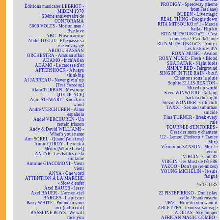
PRODIGY - Speedway (theme
Éditions musicales LEBRIOT -
from Fastlane)
MIDEM 1970
QUEEN - Live magic
20ème anniversaire de
REAL THING - Boogie down
CONFORAMA
RITA MITSOUKO n°1 - Marcia
5000 VOLTS - Motion man /
baila / Hip kit
Bye love
RITA MITSOUKO n°2 - C'est
ABC - Poison arrow
comme ça / Y'a d'la haine
Abdel DJELIL - Elle passe sa
RITA MITSOUKO n°3 - Andy /
vie en voyage
Les histoires d'A
ABDUL HASSAN
ROXY MUSIC - Avalon
ORCHESTRA - Arabian affair
ROXY MUSIC - Flesh + Blood
ADAMO - Inch'Allah
SHAKATAK - Night birds
ADAMO - Le carosse d'or
SIMPLY RED - Fairground
AFTERSHOCK - Always
SINGIN' IN THE RAIN - b.o.f.
thinking
Chantons sous la pluie
Al JARREAU - Never givin' up
Sophie ELLIS-BEXTOR -
[Test Pressing]
Mixed up world
Alain TURBAN - Mystique
Steve WINWOOD - Talking
[DÉDICACÉ]
back to the night
Amii STEWART - Knock on
Stevie WONDER - Coldchill
wood
TAXXI - Sex and suburban
André VERCHUREN - Alma
suicide
española
Tina TURNER - Break every
André VERCHUREN - Un
rule
certain frisson
TOURNÉE d'ENFOIRÉS -
Andy & David WILLIAMS -
C'est des mecs y chantent
What's your name
U2 - Lemon (Perfecto + Trance
Ann SOREL - Quand j'ai si mal
Mix)
Annie CORDY - Le rock à
Véronique SANSON - Moi, le
Médor [White Label]
venin
ANTAR - Les Fables de la
VIRGIN - Club 82
Fontaine
VIRGIN - les Must de l'été 86
Antoine GIACOMONI - Vieni
YAZOO - Don't go (re-mixes)
vieni
YOUNG MICHELIN - Je suis
ANYA - One word
fatigué
ATTENTION À LA MARCHE
- Slow d'enfer
45 TOURS
Axel BAUER - Jessy
Axel BAUER - L'arc-en-ciel
22 PISTEPIRKKO - Don't play
BARGES - La pitxuri
cello / Frankenstein
Barry WHITE - Put me in your
2PAC - How do you want it
mix (radio edit)
ABLETTES - Jeunesse sauvage
BASSLINE BOYS - We will
ADIDAS - Sky jumper
rock you
AFRICAN MAGIC COMBO -