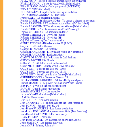
FÉLIX POTIN - Édition spéciale inauguration super-marché
FAMILLE FOUX - Un très joyeux Noël... [White Label]
Félix FAIRANO - Moi je n'suis pas pressé [ACÉTATE]
FFF - AC² N [White Label]
FIDO STEAKY - Les plus belles musiques de films
FINE YOUNG CANNIBALS - The flame
France GALL - La chanson d'Azima
Francis CABREL & Mercedes SOSA - Yo vengo a ofrecer mi corazon
Francis LEANDRI - EP Ton absence, ton silence [White Label]
Francis LEANDRI - SP Ton absence, ton silence [White Label]
Franck DIDIER - Pour la première fois [Test Pressing]
François FELDMAN - Le serpent qui danse
Frédéric BERTHELOT - Privilège [maxi]
Frédéric BERTHELOT - Privilège [SP]
G-I JOE - (I'm sorry) Don't worry tonite
GÉNÉRATION 60 - Hits des années 60 (1 & 2)
Gary MOORE - After the war
Georges BRASSENS - Le fantôme
Gérard BLANCHARD - Elle voulait revoir sa Normandie
Gérard BLANCHARD - Rock Amadour
GIANTS OF ROCK - Little Richard & Carl Perkins
GIBSON BROTHERS - Sheela
Gilles VIGNEAULT - I went to the market
Glenn MEDEIROS - Lonely won't leave me alone
GOD'S GIFT - Love to see you cry (1304)
GOD'S GIFT - Love to see you cry (1314)
GOD'S GIFT - Would you do that for me [White Label]
GRUNDIG/DECCA - Concours Cosmos 70
HOLLYWOOD CLUB ORCHESTRA - Hollywood party
Hubert MANDRIN - Si j'avais des dollars [White Label]
Iggy POP - Livin' on the edge of the night
IMAGES - Quand la musique tourne
Isabelle MAYEREAU - Les mouches
Jacques YVART - Le phare [White Label]
JAMES - Come home
Jean GUIDONI - Tous des putains
Jean LAPOINTE - Tu jongles avec ma vie [Test Pressing]
Jean TOPART - Peugeot 604 SL V6
Jean-Bruno FALGUIÈRE - Les écrans de cinéma
Jean-Louis ROLLAND - La jeunesse est finie [Test Pressing]
Jean-Patrick CAPDEVIELLE - Born to cry
JEAN-PHILIPPE - Pardonne
Jean-Pierre CASSEL - On s'accorde et on [White Label]
Jeane MANSON - Les larmes aux yeux
Jeanne MAS - Johnny Johnny ²