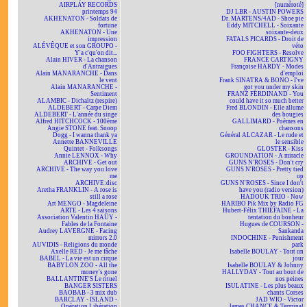
AIRPLAY RECORDS
[numéroté]
printemps 94
DJ LBR - AUSTIN POWERS
AKHENATON - Soldats de
Dr. MARTENS/4AD - Shoe pie
fortune
Eddy MITCHELL - Soixante
AKHENATON - Une
soixante-deux
impression
FATALS PICARDS - Droit de
ALÉVÊQUE et son GROUPO -
véto
Y'a c'qu'on dit...
FOO FIGHTERS - Resolve
Alain HIVER - La chanson
FRANCE CARTIGNY
d'Antraigues
Françoise HARDY - Modes
Alain MANARANCHE - Dans
d'emploi
le vent
Frank SINATRA & BONO - I've
Alain MANARANCHE -
got you under my skin
Sentiment
FRANZ FERDINAND - You
ALAMBIC - Dichaïtz (respire)
could have it so much better
ALDEBERT - Carpe Diem
Fred BLONDIN - Elle allume
ALDEBERT - L'année du singe
des bougies
Alfred HITCHCOCK - 100ème
GALLIMARD - Poèmes en
Angie STONE feat. Snoop
chansons
Dogg - I wanna thank ya
Général ALCAZAR - Le rude et
Annette BANNEVILLE
le sensible
Quintet - Folksongs
GLOSTER - Kiss
Annie LENNOX - Why
GROUNDATION - A miracle
ARCHIVE - Get out
GUNS N'ROSES - Don't cry
ARCHIVE - The way you love
GUNS N'ROSES - Pretty tied
me
up
ARCHIVE:disc
GUNS N'ROSES - Since I don't
Aretha FRANKLIN - A rose is
have you (radio version)
still a rose
HADOUK TRIO - Now
Art MENGO - Magdeleine
HARIBO Pik Mix by Radio FG
ARTE - Les 4 saisons
Hubert-Félix THIÉFAINE - La
Association Valentin HAÜY -
tentation du bonheur
Fables de la Fontaine
Hugues de COURSON -
Audrey LAVERGNE - Facing
Sankanda
mirrors 2.0
INDOCHINE - Punishment
AUVIDIS - Religions du monde
park
Axelle RED - Je me fâche
Isabelle BOULAY - Tout un
BABEL - La vie est un cirque
jour
BABYLON ZOO - All the
Isabelle BOULAY & Johnny
money's gone
HALLYDAY - Tout au bout de
BALLANTINE'S Le rituel
nos peines
BANGER SISTERS
ISULATINE - Les plus beaux
BAOBAB - 3 mix dub
chants Corses
BARCLAY - ISLAND -
JAD WIO - Victor
Opération Libération
James CHANCE & Terminal