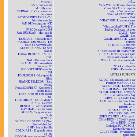
Volume 2
Groove
ESSO - Sur la route
Viola WILLS - It's my pleasure
d'Hollywood
Vivien SAVAGE - La p'tite
ETERNAL LOVE - le meilleur
Lady + C'est qu'le vent
des slows
Weird Al YANKOVIC -
F-COMMUNICATIONS - 7th
Jurassic Park
birthday sampler
WHAT FOR - L'amour n'a pas
FAN DE le magazine - CD
de loi
interview
Winston McANUFF & The
FARGO sampler 2005
Bazbaz Orchestra - A drop
Farid RUSSLAN - Musique de
ZAZIE - Rose
films
ZAZIE - Zen
FARM JOB - Hokkaïdo rush
ZAZIE MUSETTE - Zazie
FASZINATION MUSIK - Les
Musette
clous du nouveau label
ZE RECORDS presents
FATA MORGANA - Le petit
Undercover
monde
ZE Xmas record REloaded 2004
Festival BLUES SUR SEINE
ZEBDA - Je crois que ça va pas
2003
être possible (radio edit)
FNAC - Parcours black
ZONE LIBRE - Les contes du
FNAC MUSIC - Actualités
chaos
Printemps 93
ZORA - La famille
FOOD RECORDS sampler
ZORA - Panaméenne
1991
AUTRES SUPPORTS
FOUR ROSES - Musiques de
films
AC-DC - Ballbreaker, la bio par
FRANCE TELECOM - Easy
Philippe MANOEUVRE
techno
ACE OF BASE - Lucky love
Franz SCHUBERT - Quintette à
ACE OF BASE - The bridge
cordes D.956
AFTER FOREVER - Remagine
FRAY - Over my head (cable
AIR - Californie/Sexy boy
car)
ARMOR - Le bal des Laze
FREDERICKS + GOLDMAN +
Art MENGO - interview Alain
JONES - Des vies
Gardinier
FRENCH B - La vie est belle
BJÖRK - Post
GAY DAD - Leisure noise
BOB MARLEY & THE
GEFFEN - Swag American
WAILERS 1967-1972
Style
BRICE DE NICE - J't'ai cassé !
GENERIC
Céline DION - 1 fille & 4 types
GLÜCKLICH SAMPLER (New
Céline DION - D'eux
Beetle Cabriolet)
Christian BOURGEOIS -
GMF - Bonus famille
Disque Bayard n°1
GOLD JAZZ - 12 grands noms
CLUB TINNIE - Mystérieuses
du jazz
rencontres
GOOOM sampler summer 2003