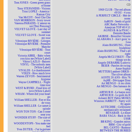
Tom JONES - Green green grass
CD
of home
Tony STEFANIDIS - Visions
1969 CLUB - The red album
Trini LOPEZ - America /
4YOU - 4 you
Kansas City
A PERFECT CIRCLE - Mer de
Van McCOY - Soul Cha Cha
noms
VAN MORRISON - Ivory tower
AaRON - Seeds of gold
Vanessa PARADIS - L'amour en
ABC Radio Networks -
soi [Test Pressing]
American TOP 40 # 51
VELVET GLOVE - Last day of
AGNÈS B. & la FNAC -
summer
Dernière Bande
VELVET GLOVE - Sweet was
AKIRISE - Brouiller l'écoute
my rose
ALABAMA 3 - Ain't goin' to
Véronique RIVIÈRE - Georges
Goa
Véronique RIVIÈRE - Première
Alain BASHUNG - Osez
Manche
Joséphine
Véronique RIVIÈRE - Tout
Alain BASHUNG - That's all
court
right
Victoria ABRIL - Baby when
Angela McCLUSKEY - The
you kiss me [White Label]
things we do
Viktor LAZLO - Baisers
Angelo DEBARRE/Ludovic
VINYL - The nobody men
BEIER - Paroles de swing
[White Label]
Anne-Sophie
VIVALDI - Le chardonneret
MUTTER/Lambert ORKIS -
VIXEN - How much love
The silver album
Warren ZEVON - Sentimental
AOSTE 20 ANS - Hits 76
hygiene
AqME - Dévisager Dieu
Wayne CAMPBELL - Night
Art MENGO - À tes côtés
time rose
Art MENGO - Des bateaux de
WEST & BYRD - Final kiss of
sang
love [White Label]
ARTHUR H - Le baron noir
WHAM - Where did your heart
ARTHUR H - Le goût du H
go
Ashanti ROY Pablo MOSES
William SHELLER - Fier et fou
Winston JARRETT - Natty will
de vous
fly again
William SHELLER - Le carnet à
AUTECHRE - Cichlisuite
spirale
mechanically reclaimed
WON TON TON - Can I come
BÉNABAR - Le dîner
near you
BABA YAGA - Back in the
WONDER STUFF - The size of
USSR
a cow
BB KING - Grandes mitos
WOODENTOPS - You make me
BBM - City of gold
feel
BEL CANTO - Rumour
Yves DUTEIL - J'ai la guitare
BETWEEN THE BURIED