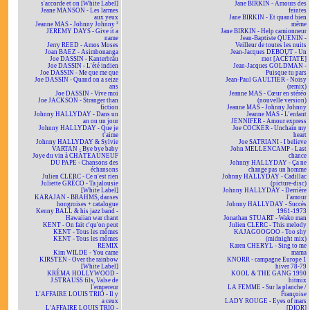
s'accorde et on [White Label]
Jane BIRKIN - Amours des
Jeane MANSON - Les larmes
feintes
aux yeux
Jane BIRKIN - Et quand bien
Jeanne MAS - Johnny Johnny ²
même
JEREMY DAYS - Give it a
Jane BIRKIN - Help camionneur
name
Jean-Baptiste QUENIN -
Jerry REED - Amos Moses
Veilleur de toutes les nuits
Joan BAEZ - Asimbonanga
Jean-Jacques DEBOUT - Un
Joe DASSIN - Kanterbräu
mot [ACÉTATE]
Joe DASSIN - L'été indien
Jean-Jacques GOLDMAN -
Joe DASSIN - Me que me que
Puisque tu pars
Joe DASSIN - Quand on a seize
Jean-Paul GAULTIER - Noisy
ans
(remix)
Joe DASSIN - Vive moi
Jeanne MAS - Cœur en stéréo
Joe JACKSON - Stranger than
(nouvelle version)
fiction
Jeanne MAS - Johnny Johnny
Johnny HALLYDAY - Dans un
Jeanne MAS - L'enfant
an ou un jour
JENNIFER - Amour express
Johnny HALLYDAY - Que je
Joe COCKER - Unchain my
t'aime
heart
Johnny HALLYDAY & Sylvie
Joe SATRIANI - I believe
VARTAN - Bye bye baby
John MELLENCAMP - Last
Joye du vin à CHÂTEAUNEUF
chance
DU PAPE - Chansons des
Johnny HALLYDAY - Ça ne
échansons
change pas un homme
Julien CLERC - Ce n'est rien
Johnny HALLYDAY - Cadillac
Juliette GRÉCO - Ta jalousie
(picture-disc)
[White Label]
Johnny HALLYDAY - Derrière
KARAJAN - BRAHMS, danses
l'amour
hongroises + catalogue
Johnny HALLYDAY - Succès
Kenny BALL & his jazz band -
1961-1973
Hawaiian war chant
Jonathan STUART - Wako man
KENT - On fait c'qu'on peut
Julien CLERC - This melody
KENT - Tous les mômes
KAJAGOOGOO - Too shy
KENT - Tous les mômes
(midnight mix)
REMIX
Karen CHERYL - Sing to me
Kim WILDE - You came
mama
KIRSTEN - Over the rainbow
KNORR - campagne Europe 1
[White Label]
hiver 78-79
KRÉMA HOLLYWOOD -
KOOL & THE GANG 1990
J.STRAUSS fils, Valse de
hitmix
l'empereur
LA FEMME - Sur la planche /
L'AFFAIRE LOUIS TRIO - Il y
Françoise
a ceux
LADY ROUGE - Eyes of mars
L'AFFAIRE LOUIS TRIO -
[DIOR]