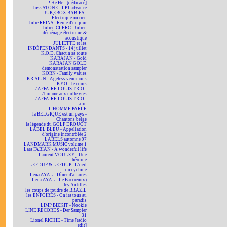
! He He ! [dédicacé]
Joss STONE - LP1 advance
JUKEBOX BABIES -
Électrique ou rien
Julie REINS - Reine d'un jour
Julien CLERC - Julien
déménage électrique &
acoustique
JULIETTE et les
INDÉPENDANTS - 14 juillet
K.O.D. Chacun sa route
KARAJAN - Gold
KARAJAN GOLD
demonstration sampler
KORN - Family values
KRISIUN - Ageless venomous
KYO - Je cours
L'AFFAIRE LOUIS TRIO -
L'homme aux mille vies
L'AFFAIRE LOUIS TRIO -
Loin
L'HOMME PARLE
la BELGIQUE est un pays -
Chantons belge
la légende du GOLF DROUOT
LABEL BLEU - Appellation
d'origine incontrôlée 2
LABELS automne 97
LANDMARK MUSIC volume 1
Lara FABIAN - A wonderful life
Laurent VOULZY - Une
héroïne
LEFDUP & LEFDUP - L'oeil
du cyclone
Lena AYAL - Dîner d'affaires
Lena AYAL - Le Bar (remix)
les Antilles
les coups de foudre de BRAZIL
les ENFOIRÉS - On ira tous au
paradis
LIMP BIZKIT - Nookie
LINE RECORDS - Der Sampler
31
Lionel RICHIE - Time [radio
edit]