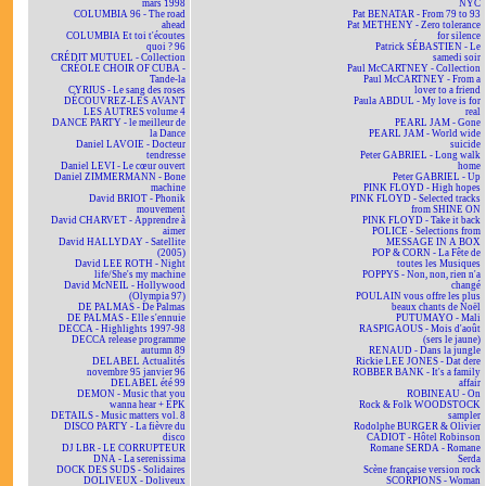
mars 1998
NYC
COLUMBIA 96 - The road
Pat BENATAR - From 79 to 93
ahead
Pat METHENY - Zero tolerance
COLUMBIA Et toi t'écoutes
for silence
quoi ? 96
Patrick SÉBASTIEN - Le
CRÉDIT MUTUEL - Collection
samedi soir
CRÉOLE CHOIR OF CUBA -
Paul McCARTNEY - Collection
Tande-la
Paul McCARTNEY - From a
CYRIUS - Le sang des roses
lover to a friend
DÉCOUVREZ-LES AVANT
Paula ABDUL - My love is for
LES AUTRES volume 4
real
DANCE PARTY - le meilleur de
PEARL JAM - Gone
la Dance
PEARL JAM - World wide
Daniel LAVOIE - Docteur
suicide
tendresse
Peter GABRIEL - Long walk
Daniel LEVI - Le cœur ouvert
home
Daniel ZIMMERMANN - Bone
Peter GABRIEL - Up
machine
PINK FLOYD - High hopes
David BRIOT - Phonik
PINK FLOYD - Selected tracks
mouvement
from SHINE ON
David CHARVET - Apprendre à
PINK FLOYD - Take it back
aimer
POLICE - Selections from
David HALLYDAY - Satellite
MESSAGE IN A BOX
(2005)
POP & CORN - La Fête de
David LEE ROTH - Night
toutes les Musiques
life/She's my machine
POPPYS - Non, non, rien n'a
David McNEIL - Hollywood
changé
(Olympia 97)
POULAIN vous offre les plus
DE PALMAS - De Palmas
beaux chants de Noël
DE PALMAS - Elle s'ennuie
PUTUMAYO - Mali
DECCA - Highlights 1997-98
RASPIGAOUS - Mois d'août
DECCA release programme
(sers le jaune)
autumn 89
RENAUD - Dans la jungle
DELABEL Actualités
Rickie LEE JONES - Dat dere
novembre 95 janvier 96
ROBBER BANK - It's a family
DELABEL été 99
affair
DEMON - Music that you
ROBINEAU - On
wanna hear + EPK
Rock & Folk WOODSTOCK
DETAILS - Music matters vol. 8
sampler
DISCO PARTY - La fièvre du
Rodolphe BURGER & Olivier
disco
CADIOT - Hôtel Robinson
DJ LBR - LE CORRUPTEUR
Romane SERDA - Romane
DNA - La serenissima
Serda
DOCK DES SUDS - Solidaires
Scène française version rock
DOLIVEUX - Doliveux
SCORPIONS - Woman