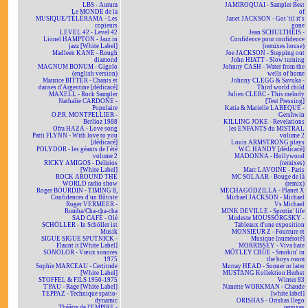
LBS - Aurum
JAMIROQUAI - Sampler Best
Le MONDE de la
of
MUSIQUE/TÉLÉRAMA - Les
Janet JACKSON - Got 'til it's
copieurs
gone
LEVEL 42 - Level 42
Jean SCHULTHEIS -
Lionel HAMPTON - Jazz in
Confidence pour confidence
jazz [White Label]
(remixes house)
Madleen KANE - Rough
Joe JACKSON - Stepping out
diamond
John HIATT - Slow turning
MAGNUM BONUM - Gigolo
Johnny CASH - Water from the
(english version)
wells of home
Maurice BITTER - Chants et
Johnny CLEGG & Savuka -
danses d'Argentine [dédicacé]
Third world child
MAXELL - Rock Sampler
Julien CLERC - This melody
Nathalie CARDONE -
[Test Pressing]
Populaire
Katia & Marielle LABEQUE -
O.P.R. MONTPELLIER -
Gershwin
Berlioz 1988
KILLING JOKE - Revelations
Ofra HAZA - Love song
les ENFANTS du MISTRAL
Patti FLYNN - With love to you
volume 2
[dédicacé]
Louis ARMSTRONG plays
POLYDOR - les géants de l'été
W.C. HANDY [dédicacé]
volume 2
MADONNA - Hollywood
RICKY AMIGOS - Delirios
(remixes)
[White Label]
Marc LAVOINE - Paris
ROCK AROUND THE
MC SOLAAR - Bouge de là
WORLD radio show
(remix)
Roger BOURDIN - TIMING 8,
MECHAGODZILLA - Planet X
Confidences d'un flûtiste
Michael JACKSON - Michael
Roger VERMEER -
Vs Michael
Rumba/Cha-cha-cha
MINK DEVILLE - Sportin' life
SAD CAFÉ - Olé
Modeste MOUSSORGSKY -
SCHÖLLER - In Schöller ist
Tableaux d'une exposition
Musik
MONSIEUR Z - Fourrure et
SIGUE SIGUE SPUTNICK -
Musique [numéroté]
Flaunt it [White Label]
MORRISSEY - Viva hate
SONOLOR - Vœux sonores
MÖTLEY CRÜE - Smokin' in
1975
the boys room
Sophie MARCEAU - Certitude
Murray HEAD - Sooner or later
[White Label]
MUSTANG Kollektion Herbst
STOFFEL & FILS 1950-1975
Winter 83
T'PAU - Rage [White Label]
Nanette WORKMAN - Chaude
TEPPAZ - Technique spatio-
[white label]
dynamic
ORISHAS - Orishas llego
Théâtre de l'EMPIRE -
remixes