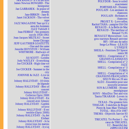
Jack RADICS - It's in her kiss
POLYDOR - Sous le soleil
James Newton HOWARD - The
exactement
Interpreter
PORTISHEAD - Dummy
Jan GARBAREK - In praise of
POULAIN - Les animaux en
dreams
chansons
Jane BIRKIN - Jane B.
POULAIN - Rythmes et
Janet JACKSON - The velvet
chansons
rope
PROJET X - Love reflex
JAZZ MAGAZINE Tant qu'il y
Rachid TAHA - sampler Olé Olé
aura des hommes
RENAUD - À la Belle de Mai
JAZZ Tublieft 3
RENAUD - The meilleur of
Jean FERRAT - Ses premiers
Renaud 75-95
succès 1958-1961
RENAULT Motoculture - Les
Jean-Jacques MILTEAU - Sweet
gros tracteurs Renault arrivent
home Chicago
RFI - 100 ans de radio
JEFF GAUTHIER GOATETTE
Serge Le Péron - LÉAUD
- One and the same
L'UNIQUE
Jennifer HOYSTON + William
SHEILA - Feutrines DJ Spacer
WHITMORE - Hallways of
remix 98
always
SHELL - Compilation n° 1
Jill SCOTT - Golden
GRANDS CLASSIQUES
Jody WATLEY - Everything
SHELL - Compilation n° 2
Joe COCKER - High time we
JAZZ
went
SHELL - Compilation n° 3
Joe COCKER - Summer in the
TUBES
city
SHELL - Compilation n° 4
JOHNNIE & JAZZ - Live in
CHANSONS FRANÇAISES
Paris
SIXUN fête ses 20 ans
Johnny HALLYDAY - 10 titres
SLÉO - Ensemble pour une
de légende
nouvelle aventure
Johnny HALLYDAY - Best of
SON & LUMIÈRE - Hymne
concert
monégasque
Johnny HALLYDAY -
SONY - MiniDisc Test and win
Collector Optic 2000
Tanita TIKARAM - Lovers in
Johnny HALLYDAY - En
the city
concert avec Johnny
TEXAS - The greatest hits
Johnny HALLYDAY - Garden
TISSGAR - 3 sketches de Roger
of love
Pierre & Jean-Marc Thibault
Johnny HALLYDAY - Il est
TOTAL - Hits d'Or 1987
terrible (Optic 2000)
TREMA - Objectifs Janvier 93
Johnny HALLYDAY - Ja, der
n°4
Elefant
TRICATEL Tri-Pocket 1 - Au
Johnny HALLYDAY - Je la
cœur de TRICATEL
croise tous les matins
U2 - Beautiful day
Johnny HALLYDAY - Je n'ai
ZIPPO OUÏ FM