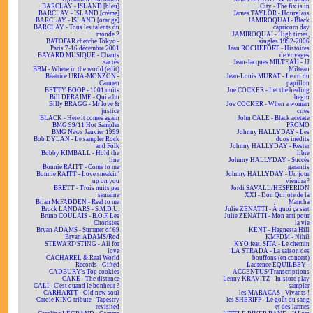
BARCLAY - ISLAND [bleu]
City - The fix is in
BARCLAY - ISLAND [crème]
James TAYLOR - Hourglass
BARCLAY - ISLAND [orange]
JAMIROQUAI - Black
BARCLAY - Tous les talents du
capricorn day
monde 2
JAMIROQUAI - High times,
BATOFAR cherche Tokyo -
singles 1992-2006
Paris 7-16 décembre 2001
Jean ROCHEFORT - Histoires
BAYARD MUSIQUE - Chants
de voyages
sacrés
Jean-Jacques MILTEAU - JJ
BBM - Where in the world (edit)
Milteau
Béatrice URIA-MONZON -
Jean-Louis MURAT - Le cri du
Carmen
papillon
BETTY BOOP - 1001 nuits
Joe COCKER - Let the healing
Bill DERAIME - Qui a bu
begin
Billy BRAGG - Mr love &
Joe COCKER - When a woman
justice
cries
BLACK - Here it comes again
John CALE - Black acetate
BMG 99/11 Hot Sampler
PROMO
BMG News Janvier 1999
Johnny HALLYDAY - Les
Bob DYLAN - Le sampler Rock
duos inédits
and Folk
Johnny HALLYDAY - Rester
Bobby KIMBALL - Hold the
libre
line
Johnny HALLYDAY - Succès
Bonnie RAITT - Come to me
garantis
Bonnie RAITT - Love sneakin'
Johnny HALLYDAY - Un jour
up on you
viendra ²
BRETT - Trois nuits par
Jordi SAVALL/HESPERION
semaine
XXI - Don Quijote de la
Brian McFADDEN - Real to me
Mancha
Brock LANDARS - S.M.D.U.
Julie ZENATTI - À quoi ça sert
Bruno COULAIS - B.O.F. Les
Julie ZENATTI - Mon ami pour
Choristes
la vie
Bryan ADAMS - Summer of 69
KENT - Hagnesta Hill
Bryan ADAMS/Rod
KMFDM - Nihil
STEWART/STING - All for
KYO feat. SITA - Le chemin
love
LA STRADA - La saison des
CACHAREL & Real World
bouffons (en concert)
Records - Gifted
Laurence EQUILBEY -
CADBURY's Top cookies
ACCENTUS/Transcriptions
CAKE - The distance
Lenny KRAVITZ - In-store play
CALI - C'est quand le bonheur ?
sampler
CARHARTT - Old new soul
les MARACAS - Vivants !
Carole KING tribute - Tapestry
les SHERIFF - Le goût du sang
revisited
et des larmes