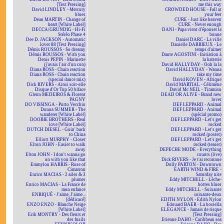
[Test Pressing]
me this way
David LINDLEY - Mercury
CROWDED HOUSE - Fall at
blues
your feet
Dean MARTIN - Change of
CURE - Just like heaven
heart [White Label]
CURE - Never enough
DECCA/GRUNDIG - Hi-Fi
DANI - Papa vient d'épouser la
Stéréo Phase 4
bonne
Dee D. JACKSON - Automatic
Daniel DARC - La ville
lover 88 [Test Pressing]
Danielle DARRIEUX - Le
Démis ROUSSOS - So dreamy
temps d'aimer
Démis ROUSSOS - With you
Dante AGOSTINI - Initiation à
Denis PEPIN - Marinette
la batterie
(j'avais l'air d'un con)
David HALLYDAY - Ooh la la
Diana ROSS - Chain reaction
David HALLYDAY - Wanna
Diana ROSS - Chain reaction
take my time
(special dance mix)
David KOVEN - Afrique
Dick RIVERS - Ainsi soit-elle
David MARTIAL - Célimène
Disque d'Or Top 50 biface
David Mc NEIL - Tiramisu
Glenn MEDEIROS & Florent
DEAD OR ALIVE - Brand new
PAGNY
lover
DO VISSINGA - Porto Vecchio
DEF LEPPARD - Animal
Donna SUMMER - The
DEF LEPPARD - Animal
wanderer [White Label]
(spécial promo)
DOOBIE BROTHERS - Real
DEF LEPPARD - Let's get
love [White Label]
rocked
DUTCH DIESEL - Goin' back
DEF LEPPARD - Let's get
to China
rocked (poster)
Elliott MURPHY - Closer
DEF LEPPARD - Let's get
Elton JOHN - Easier to walk
rocked (teaser)
away
DEPECHE MODE - Everything
Elton JOHN - I don't wanna go
counts (live)
on with you like that
Dick RIVERS - Je t'ai reconnue
Emmylou HARRIS - Rose of
Dolly PARTON - Downtown
Cimarron
EARTH WIND & FIRE -
Enrico MACIAS - 2 ailes & 3
Saturday nite
plumes
Eddy MITCHELL - Lèche-
Enrico MACIAS - La France de
bottes blues
mon enfance
Eddy MITCHELL - Soixante
ENRIQUÉ - J'aime, J'aime...
soixante-deux
[dédicacé]
EDITH NYLON - Edith Nylon
ENZO ENZO - Blanche Neige
Edouard BAER - La bostella
[White Label]
ELEGANCE - Jamais de risque
Erik MONTRY - Des fleurs et
[Test Pressing]
des fusils
Etienne DAHO - Caribbean sea