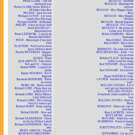
Petula CLARK - The old
RENAUD - Jonathan
fashioned way
RENAUD - Marchand de
Petula CLARK/Junior MAGLI -
cailloux
SP biface Juke-Box
RENAUD - Miss Maggie [Juke-
Phil RAY - Save our star
Box]
Philippe GUYOT - Les yeux
RENAUD - Miss Maggie
cernés [Test Pressing]
[Promo]
Philippe SAISSE - Kelbomek
RENAUD - Mistral gagnant
PHILIPS - Vœux de Noël 1958
RENAUD - P'tit voleur
Pierre BACHELET -
RENAULT 4 - Re-prenez le
Marionnettiste
volant avec FANGIO
Pierre LEFEBVRE - 2 succès de
Richie SAMBORA - Mister
Mireille MATHIEU
bluesman
PIJON - Mensonges d'une nuit
Rika ZARAÏ - Aba-nibi
d'été
Rika ZARAÏ - Hava netse
PLATTERS - You'll never never
bamahol
know [White Label]
RIMSHOTS - Do what you feel
Punchs PITTERSON - Reggae-
RITA MITSOUKO - Andy + Un
biguine
soir un chien
QUEEN - Flash
Roberta FLACK - Killing me
QUILAPAYUN - Tutti-frutti
softly (with his song)
R.B. and CO. - Calypso
Rod STEWART - Da ya think
Ramon PIPIN - La porte du
I'm sexy
jardin
Rod STEWART - Downtown
Randy NEWMAN - B.O.F.
train
Ragtime
Roger WATERS & Cindy
Raymond BOISSERIE - Perles
LAUPER - Another brick in the
de cristal
wall ²
REBEL MC - Better world
ROLLING STONES - E.P. (I
Richard LORD - Pleins feux sur
can't get no) Satisfaction
la RENAULT 9
ROLLING STONES -
Richard LORD - Rallye Monte-
Everybody needs somebody to
Carlo [dédicacé]
love
Richard LORD - The winning
ROLLING STONES - Paint It,
lion (it's time to go)
Black
Richard MARX - Keep coming
ROMANCE - Dance my way to
back
your heart
Richard MARX - Now and
Rose LAURENS - Africa
forever
ROXY MUSIC - Avalon
Richard SANDERSON - Check
RUN DMC - Walk this way
on the list [White Label]
SCORPIONS - Wind of change
Richard SANDERSON - She's a
(maxi)
lady
SCRITTI POLITTI - Lover to
RICKY AMIGOS - Téquila
fall
RIGHTEOUS BROTHERS -
SEPTEMBER - Cry for you