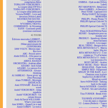
compilation Rétro
OSIBISA - Ojah awake [White
TOPALOFF-VERCHUREN -
Label]
Le couple idéal [TP/WL]
PET SHOP BOYS - Behaviour
TOPALOFF~VERCHUREN -
Peter GABRIEL - 4 (Security)
Le couple idéal [dédicacé]
Peter TOSH - Captured live
Victoria PARRY - Love and
Philip OAKEY & Giorgio
devotion [White Label]
MORODER
WESTBOUND SOUND -
PHILIPS - Promo Promo 74
Sampler promo
PHILIPS Spécial Club été 76
WYOMING TRAVEL
vol.1
COMMISSION - In Wyoming
PHILIPS Spécial Club été 78
YANN - Continent perdu
vol. 2
(continue continue)
Pierre SCHAEFFER & Pierre
HENRY - Symphonie pour un
45 TOURS
homme seul
PRODIGY - Speedway (theme
Éditions musicales LEBRIOT -
from Fastlane)
MIDEM 1970
QUEEN - Live magic
20ème anniversaire de
REAL THING - Boogie down
CONFORAMA
RITA MITSOUKO n°1 - Marcia
5000 VOLTS - Motion man /
baila / Hip kit
Bye love
RITA MITSOUKO n°2 - C'est
ABC - Poison arrow
comme ça / Y'a d'la haine
Abdel DJELIL - Elle passe sa
RITA MITSOUKO n°3 - Andy /
vie en voyage
Les histoires d'A
ABDUL HASSAN
ROXY MUSIC - Avalon
ORCHESTRA - Arabian affair
ROXY MUSIC - Flesh + Blood
ADAMO - Inch'Allah
SHAKATAK - Night birds
ADAMO - Le carosse d'or
SIMPLY RED - Fairground
AFTERSHOCK - Always
SINGIN' IN THE RAIN - b.o.f.
thinking
Chantons sous la pluie
Al JARREAU - Never givin' up
Sophie ELLIS-BEXTOR -
[Test Pressing]
Mixed up world
Alain TURBAN - Mystique
Steve WINWOOD - Talking
[DÉDICACÉ]
back to the night
Amii STEWART - Knock on
Stevie WONDER - Coldchill
wood
TAXXI - Sex and suburban
André VERCHUREN - Alma
suicide
española
Tina TURNER - Break every
André VERCHUREN - Un
rule
certain frisson
TOURNÉE d'ENFOIRÉS -
Andy & David WILLIAMS -
C'est des mecs y chantent
What's your name
U2 - Lemon (Perfecto + Trance
Ann SOREL - Quand j'ai si mal
Mix)
Annie CORDY - Le rock à