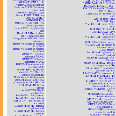
DAFT PUNK - Vidéo medley
GRAMOPHONE 01/10 -
DANDY WARHOLS - Smoke it
Andrew Litton on Gershwin
DARGAUD BOOX 1 - Canal+
Grant Lee BUFFALO - Honey
FREDERICKS + GOLDMAN +
don't think
JONES - Rouge
GROOVE ARMADA - Easy
GENESIS Live - The way we
Gustav LEONHARDT joue
walk
Louis COUPERIN
IAM - Je danse le mia
HANDSOME BOY
IGGY POP - Iggy
MODELING SCHOOL - The
JAMIROQUAI - Corner of the
world's gone mad
earth
Hector ZAZOU - Lights in the
JAMIROQUAI - Little L
dark
JAMIROQUAI - Love
Hervé VILARD - La vie est
foolosophy
belle, le monde est beau
JAMIROQUAI - Return of the
Hildegard von BINGEN - O vis
space cowboy
aeternitatis
JAMIROQUAI - Space cowboy
HMNEWS Collection automne
JAMIROQUAI - The return of
hiver 2010
the space cowboy
HMNEWS Collection automne
JAZZ Masters
hiver 2011
Jean RICHARD présente les
HMNEWS Collection
loups (PIF gadget)
printemps été 2010
Johnny HALLYDAY - PLV
HMNEWS Collection
L'attente
printemps été 2012
Johnny HALLYDAY - Retiens
HMNEWS Nouveautés août
la nuit (parfum + CD)
décembre 2009
Julie ZENATTI - Je voudrais
HONDA HRV Joy Machine
que tu me consoles
Hubert-Félix THIÉFAINE -
Julie ZENATTI - L'amour suffit
Scandale mélancolique
LAVERIE de FAMILLE - Le
IAM - Nés sous la même étoile
best of saison 2
iJazz @ London Jazz Festival
Lisa DOBY - Live @ WYB7
incontournables CLASSIQUES
Mademoiselle K - Live au
INTERMARCHÉ la Ferté
Printemps de Bourges
Bernard
Michael JACKSON - HIStory
Irène JACOB lit Haruki
Book 1
MURAKAMI
Michel HOUELLEBECQ -
Isabelle BOULAY - Sans toi
Présence humaine
Isabelle BOULAY + Johnny
NINJA TUNE - Ninjaskinz
HALLYDAY - Tout au bout de
NRJ - cassette PASSOA n° 1
nos peines
OUTILS WOLF - Bulletin
ISLAND/REMARK - Treasure
d'information n°1
2 printemps 96
PHONOSCOPE - Cantique
ISLAND/REMARK - Treasure
(grotte de Lourdes)
4 hiver 97
PLACEBO - Protège-moi