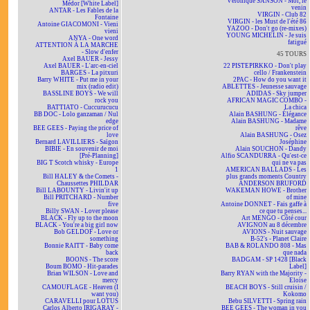
Véronique SANSON - Moi, le
Médor [White Label]
venin
ANTAR - Les Fables de la
VIRGIN - Club 82
Fontaine
VIRGIN - les Must de l'été 86
Antoine GIACOMONI - Vieni
YAZOO - Don't go (re-mixes)
vieni
YOUNG MICHELIN - Je suis
ANYA - One word
fatigué
ATTENTION À LA MARCHE
- Slow d'enfer
45 TOURS
Axel BAUER - Jessy
Axel BAUER - L'arc-en-ciel
22 PISTEPIRKKO - Don't play
BARGES - La pitxuri
cello / Frankenstein
Barry WHITE - Put me in your
2PAC - How do you want it
mix (radio edit)
ABLETTES - Jeunesse sauvage
BASSLINE BOYS - We will
ADIDAS - Sky jumper
rock you
AFRICAN MAGIC COMBO -
BATTIATO - Cuccurucucu
La chica
BB DOC - Lolo ganzaman / Nul
Alain BASHUNG - Élégance
edge
Alain BASHUNG - Madame
BEE GEES - Paying the price of
rêve
love
Alain BASHUNG - Osez
Bernard LAVILLIERS - Saïgon
Joséphine
BIBIE - En souvenir de moi
Alain SOUCHON - Dandy
[Pré-Planning]
Alfio SCANDURRA - Qu'est-ce
BIG T Scotch whisky - Europe
qui ne va pas
1
AMERICAN BALLADS - Les
Bill HALEY & the Comets -
plus grands moments Country
Chaussettes PHILDAR
ANDERSON BRUFORD
Bill LABOUNTY - Livin'it up
WAKEMAN HOWE - Brother
Bill PRITCHARD - Number
of mine
five
Antoine DONNET - Fais gaffe à
Billy SWAN - Lover please
ce que tu penses...
BLACK - Fly up to the moon
Art MENGO - Côté cour
BLACK - You're a big girl now
AVIGNON au 8 décembre
Bob GELDOF - Love or
AVIONS - Nuit sauvage
something
B-52's - Planet Claire
Bonnie RAITT - Baby come
BAB & ROLANDO 808 - Mas
back
que nada
BOONS - The score
BADGAM - SP 1428 [Black
Boum BOMO - Hit-parades
Label]
Brian WILSON - Love and
Barry RYAN with the Majority -
mercy
Eloïse
CAMOUFLAGE - Heaven (I
BEACH BOYS - Still cruisin /
want you)
Kokomo
CARAVELLI pour LOTUS
Bebu SILVETTI - Spring rain
Carlos Alberto IRIGARAY -
BEE GEES - The woman in you