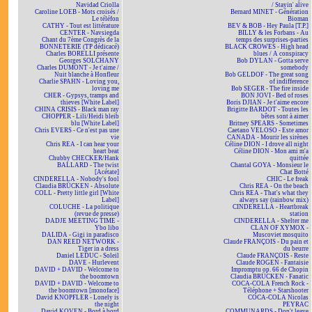
Navidad Criolla
/ Stayin' alive
Caroline LOEB - Mots croisés /
Bernard MINET - Génération
Le téléfon
Bioman
CATHY - Tout est littérature
BEV & BOB - Hey Paula [T.P.]
CENTER - Navsiegda
BILLY & les Forbans - Au
Chant du 7ème Congrès de la
temps des surprises-parties
BONNETERIE (TP dédicacé)
BLACK CROWES - High head
Charles BORELLI présente
blues / A conspiracy
Georges SOLCHANY
Bob DYLAN - Gotta serve
Charles DUMONT - Je t'aime /
somebody
Nuit blanche à Honfleur
Bob GELDOF - The great song
Charlie SPAHN - Loving you,
of indifference
loving me
Bob SEGER - The fire inside
CHER - Gypsys, tramps and
BON JOVI - Bed of roses
thieves [White Label]
Boris DJIAN - Je t'aime encore
CHINA CRISIS - Black man ray
Brigitte BARDOT - Toutes les
CHOPPER - Lili/Heidi bleib
bêtes sont à aimer
blu [White Label]
Britney SPEARS - Sometimes
Chris EVERS - Ce n'est pas une
Caetano VELOSO - Este amor
vie
CANADA - Mourir les sirènes
Chris REA - I can hear your
Céline DION - I drove all night
heart beat
Céline DION - Mon ami m'a
Chubby CHECKER/Hank
quittée
BALLARD - The twist
Chantal GOYA - Monsieur le
[Acétate]
Chat Botté
CINDERELLA - Nobody's fool
CHIC - Le freak
Claudia BRÜCKEN - Absolute
Chris REA - On the beach
COLL - Pretty little girl [White
Chris REA - That's what they
Label]
always say (rainbow mix)
COLUCHE - La politique
CINDERELLA - Heartbreak
(revue de presse)
station
DADJE MEETING TIME -
CINDERELLA - Shelter me
Ybo libo
CLAN OF XYMOX -
DALIDA - Gigi in paradisco
Muscoviet mosquito
DAN REED NETWORK -
Claude FRANÇOIS - Du pain et
Tiger in a dress
du beurre
Daniel LEDUC - Soleil
Claude FRANÇOIS - Reste
DAVE - Hurlevent
Claude ROGEN - Fantaisie
DAVID + DAVID - Welcome to
Impromptu op. 66 de Chopin
the boomtown
Claudia BRÜCKEN - Fanatic
DAVID + DAVID - Welcome to
COCA-COLA French Rock -
the boomtown [monoface]
Téléphone + Starshooter
David KNOPFLER - Lonely is
COCA-COLA Nicolas
the night
PEYRAC
David KOVEN - Bord à bord
COMMUNARDS - Don't leave