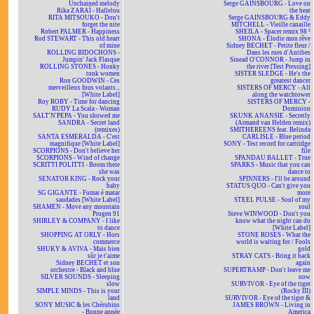
Unchained melody
Serge GAINSBOURG - Love on
Rika ZARAÏ - Hallelou
the beat
RITA MITSOUKO - Don't
Serge GAINSBOURG & Eddy
forget the nite
MITCHELL - Vieille canaille
Robert PALMER - Happiness
SHEILA - Spacer remix 98 ²
Rod STEWART - This old heart
SHONA - Elodie mon rêve
of mine
Sidney BECHET - Petite fleur /
ROLLING BIDOCHONS -
Dans les rues d'Antibes
Jumpin' Jack Flasque
Sinead O'CONNOR - Jump in
ROLLING STONES - Honky
the river [Test Pressing]
tonk women
SISTER SLEDGE - He's the
Ron GOODWIN - Ces
greatest dancer
merveilleux fous volants...
SISTERS OF MERCY - All
[White Label]
along the watchtower
Roy ROBY - Time for dancing
SISTERS OF MERCY -
RUDY La Scala - Woman
Dominion
SALT'N'PEPA - You showed me
SKUNK ANANSIE - Secretly
SANDRA - Secret land
(Armand van Helden remix)
(remixes)
SMITHEREENS feat. Belinda
SANTA ESMERALDA - C'est
CARLISLE - Blue period
magnifique [White Label]
SONY - Test record for cartridge
SCORPIONS - Don't believe her
file
SCORPIONS - Wind of change
SPANDAU BALLET - True
SCRITTI POLITTI - Boom there
SPARKS - Music that you can
she was
dance to
SENATOR KING - Rock your
SPINNERS - I'll be around
baby
STATUS QUO - Can't give you
SG GIGANTE - Fumar é matar
more
saudades [White Label]
STEEL PULSE - Soul of my
SHAMEN - Move any mountain
soul
Progen 91
Steve WINWOOD - Don't you
SHIRLEY & COMPANY - I like
know what the night can do
to dance
[White Label]
SHOPPING AT ORLY - Hors
STONE ROSES - What the
commerce
world is waiting for / Fools
SHUKY & AVIVA - Mais bien
gold
sûr je t'aime
STRAY CATS - Bring it back
Sidney BECHET et son
again
orchestre - Black and blue
SUPERTRAMP - Don't leave me
SILVER SOUNDS - Sleeping
now
slow
SURVIVOR - Eye of the tiger
SIMPLE MINDS - This is your
(Rocky III)
land
SURVIVOR - Eye of the tiger &
SONY MUSIC & les Chérubins
JAMES BROWN - Living in
- Bonne année
America