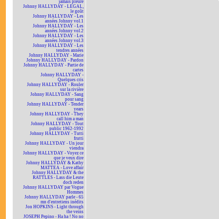
jamais pleuré
Johnny HALLYDAY - LEGAL,
le goût
Johnny HALLYDAY - Les
années Johnny vol.1
Johnny HALLYDAY - Les
années Johnny vol.2
Johnny HALLYDAY - Les
années Johnny vol.3
Johnny HALLYDAY - Les
tendres années
Johnny HALLYDAY - Marie
Johnny HALLYDAY - Pardon
Johnny HALLYDAY - Partie de
cartes
Johnny HALLYDAY -
Quelques cris
Johnny HALLYDAY - Rouler
sur la rivière
Johnny HALLYDAY - Sang
pour sang
Johnny HALLYDAY - Tender
years
Johnny HALLYDAY - They
call him a man
Johnny HALLYDAY - Tout
public 1962-1992
Johnny HALLYDAY - Tutti
frutti
Johnny HALLYDAY - Un jour
viendra
Johnny HALLYDAY - Voyez ce
que je veux dire
Johnny HALLYDAY & Kathy
MATTEA - Love affair
Johnny HALLYDAY & the
RATTLES - Lass die Leute
doch reden
Johnny HALLYDAY par Vogue
Hommes
Johnny HALLYDAY parle - 65
mn d'entretiens inédits
Jon HOPKINS - Light through
the veins
JOSEPH Pepino - Ha ha ! No no