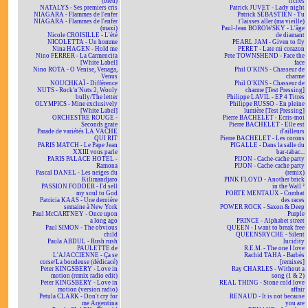
(bleu)
riches
NATALYS - Ses premiers cris
Patrick JUVET - Lady night
NIAGARA - Flammes de l'enfer
Patrick SÉBASTIEN - Tu
NIAGARA - Flammes de l'enfer
t'laisses aller (ma vieille)
(maxi)
Paul-Jean BOROWSKY - L'âge
Nicole CROISILLE - L'été
de diamant
NICOLETTA - Un homme
PEARL JAM - Given to fly
Nina HAGEN - Hold me
PERET - Late mi corazon
Nino FERRER - La Carmencita
Pete TOWNSHEND - Face the
[White Label]
face
Nino ROTA - O Venise, Venaga,
Phil O'KINS - Chasseur de
Venus
charme
NOUCHKAÏ - Différence
Phil O'KINS - Chasseur de
NUTS - Rock'n'Nuts 2, Wooly
charme [Test Pressing]
bully/The letter
Philippe LAVIL - EP 4 Titres
OLYMPICS - Mine exclusively
Philippe RUSSO - En pleine
[White Label]
lumière [Test Pressing]
ORCHESTRE ROUGE -
Pierre BACHELET - Écris-moi
Seconds grate
Pierre BACHELET - Elle est
Parade de variétés LA VACHE
d'ailleurs
QUI RIT
Pierre BACHELET - Les corons
PARIS MATCH - Le Pape Jean
PIGALLE - Dans la salle du
XXIII vous parle
bar-tabac...
PARIS PALACE HOTEL -
PIJON - Cache-cache party
Ramona
PIJON - Cache-cache party
Pascal DANEL - Les neiges du
(remix)
Kilimandjaro
PINK FLOYD - Another brick
PASSION FODDER - I'd sell
in the Wall ²
my soul to God
PORTE MENTAUX - Combat
Patricia KAAS - Une dernière
des races
semaine à New York
POWER ROCK - Saxon & Deep
Paul McCARTNEY - Once upon
Purple
a long ago
PRINCE - Alphabet street
Paul SIMON - The obvious
QUEEN - I want to break free
child
QUEENSRYCHE - Silent
Paula ABDUL - Rush rush
lucidity
PAULETTE de
R.E.M. - The one I love
L'AJACCIENNE - Ça se
Rachid TAHA - Barbès
corse/La boudeuse (dédicacé)
[remixes]
Peter KINGSBERY - Love in
Ray CHARLES - Without a
motion (remix radio edit)
song (1 & 2)
Peter KINGSBERY - Love in
REAL THING - Stone cold love
motion (version radio)
affair
Petula CLARK - Don't cry for
RENAUD - It is not because
me Argentina
you are