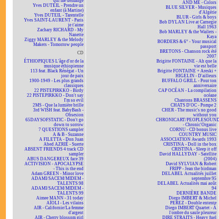
qui me démange
AND ME - Colors
Yves DUTEIL - Prendre un
BLUE SILVER - Musiques
enfant (à Martine)
d'Algérie
Yves DUTEIL - Tarentelle
BLUR - Girls & boys
Yves SAINT-LAURENT - Paris
Bob DYLAN Live at Carnegie
je t'aime
Hall 1963
Zachary RICHARD - My
Bob MARLEY & the Wailers -
Nanette
Kaya
Ziggy MARLEY & the Melody
BORDERS & 6° - Your musical
Makers - Tomorrow people
passport
BRETONS - Chanson rock été
CD
2007
ÉTHIOPIQUES L'âge d'or de la
Brigitte FONTAINE - Ah que la
musique éthiopienne
vie est belle
113 feat. Black Rénégat - Un
Brigitte FONTAINE + Areski +
jour de paix
HIGELIN - D'ailleurs
1900-1949 - Les plus grands
BUFFALO GRILL - Pour ton
classiques
anniversaire
22 PISTEPIRKKO - Birdy
CAP OCÉAN - La compilation
22 PISTEPIRKKO - Don't say
océane
I'm so evil
Chantons BRASSENS
2MS - Que la lumière brille
CHATS D'OC - Pompe 2
3rd WISH feat. BabyBash -
CHER - The music's no good
Obsesion
without you
65DAYSOFSTATIC - Don't go
CHRONICART/PEOPLESOUN
down to sorrow
- Chronic'Organic
7 QUESTIONS sampler
CORNU - CD bonus live
A & B - Suzanne
COUNTRY MUSIC
A FILETTA - Don Juan
ASSOCIATION Awards 1993
Abed AZRIÉ - Suerte
CRISTINA - Doll in the box
ABSENT FRIENDS 4 track CD
CRISTINA - Sleep it off
sampler
David HALLYDAY - Satellite
ABUS DANGEREUX face 39
(2004)
ACTIVISION - APOCALYPSE
David SYLVIAN & Robert
- This is the end
FRIPP - Jean the birdman
Adam GREEN - Minor love
DELABEL Actualités juillet
ADAMI/SACEM/MIDEM -
septembre 95
TALENTS 98
DELABEL Actualités mai août
ADAMI/SACEM/MIDEM -
94
TALENTS 99
DERNIÈRE BANDE
Aimee MANN - 31 today
Diego IMBERT & Michel
AÏOLI - Les vilains
PEREZ - Double entente
AIR - Californie/La femme
Diego IMBERT Quartet - À
d'argent
l'ombre du saule pleureur
AIR - Cherry blossom girl
DIRE STRAITS - Heavy fuel