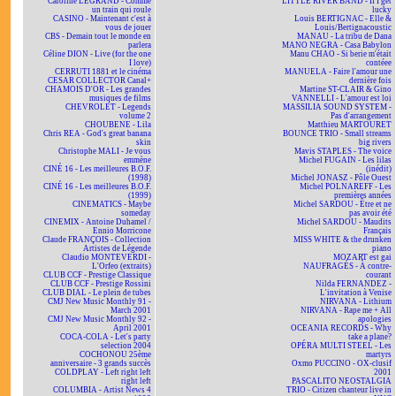
Caroline LEGRAND - Comme
LITTLE RIVER BAND - If I get
un train qui roule
lucky
CASINO - Maintenant c'est à
Louis BERTIGNAC - Elle &
vous de jouer
Louis/Bertignacoustic
CBS - Demain tout le monde en
MANAU - La tribu de Dana
parlera
MANO NEGRA - Casa Babylon
Céline DION - Live (for the one
Manu CHAO - Si berie m'était
I love)
contéee
CERRUTI 1881 et le cinéma
MANUELA - Faire l'amour une
CESAR COLLECTOR Canal+
dernière fois
CHAMOIS D'OR - Les grandes
Martine ST-CLAIR & Gino
musiques de films
VANNELLI - L'amour est loi
CHEVROLET - Legends
MASSILIA SOUND SYSTEM -
volume 2
Pas d'arrangement
CHOUBENE - Lila
Matthieu MARTOURET
Chris REA - God's great banana
BOUNCE TRIO - Small streams
skin
big rivers
Christophe MALI - Je vous
Mavis STAPLES - The voice
emmène
Michel FUGAIN - Les lilas
CINÉ 16 - Les meilleures B.O.F.
(inédit)
(1998)
Michel JONASZ - Pôle Ouest
CINÉ 16 - Les meilleures B.O.F.
Michel POLNAREFF - Les
(1999)
premières années
CINEMATICS - Maybe
Michel SARDOU - Être et ne
someday
pas avoir été
CINEMIX - Antoine Duhamel /
Michel SARDOU - Maudits
Ennio Morricone
Français
Claude FRANÇOIS - Collection
MISS WHITE & the drunken
Artistes de Légende
piano
Claudio MONTEVERDI -
MOZART est gai
L'Orfeo (extraits)
NAUFRAGÉS - À contre-
CLUB CCF - Prestige Classique
courant
CLUB CCF - Prestige Rossini
Nilda FERNANDEZ -
CLUB DIAL - Le plein de tubes
L'invitation à Venise
CMJ New Music Monthly 91 -
NIRVANA - Lithium
March 2001
NIRVANA - Rape me + All
CMJ New Music Monthly 92 -
apologies
April 2001
OCEANIA RECORDS - Why
COCA-COLA - Let's party
take a plane?
selection 2004
OPÉRA MULTI STEEL - Les
COCHONOU 25ème
martyrs
anniversaire - 3 grands succès
Oxmo PUCCINO - OX-clusif
COLDPLAY - Left right left
2001
right left
PASCALITO NEOSTALGIA
COLUMBIA - Artist News 4
TRIO - Citizen chanteur live in