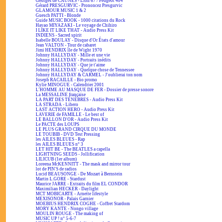
Georges de CAUNES - Lion 67 / Peugeot 404
Gérard PRESGURVIC - Prononcez Presgurvic
GLAMOUR MUSIC 1 & 2
Guesch PATTI - Blonde
Guide MUSIC BOOK - 1000 citations du Rock
Hayao MIYAZAKI - Le voyage de Chihiro
I LIKE IT LIKE THAT - Audio Press Kit
INDIENS - Sacred spirit
Isabelle BOULAY - Disque d'Or États d'amour
Jean VALTON - Tour de cabaret
Jimi HENDRIX île de Wight 1970
Johnny HALLYDAY - Mille et une vie
Johnny HALLYDAY - Portraits inédits
Johnny HALLYDAY - Que je t'aime
Johnny HALLYDAY - Quelque chose de Tennessee
Johnny HALLYDAY & CARMEL - J'oublierai ton nom
Joseph RACAILLE - Bio promo
Kylie MINOGUE - Calendrier 2001
L'HOMME AU MASQUE DE FER - Dossier de presse sonore
La MESSALINE française
LA PART DES TÉNÈBRES - Audio Press Kit
LA STRADA - Libero
LAST ACTION HERO - Audio Press Kit
LAVERIE de FAMILLE - Le best of
LE BALLON D'OR - Audio Press Kit
Le PACTE des LOUPS
LE PLUS GRAND CIRQUE DU MONDE
LE TOUBIB - DVD Test Pressing
les AILES BLEUES - Rap
les AILES BLEUES n° 3
LET HIT BE - The BEATLES a capella
LIGHTNING SEEDS - Jollification
LILICUB (1er album)
Loreena McKENNITT - The mask and mirror tour
lot de PIN'S de radios
Lucid BEAUSONGE - De Mozart à Bernstein
Martin L.GORE - Stardust
Maurice JARRE - Extraits du film EL CONDOR
Maximilian HECKER - Daylight
MCT MOBICARTE - Arnette lifestyle
MEXISONOR - Palais Garnier
MOEBIUS HENDRIX COGHE - Coffret Stardom
MORY KANTE - Nongo village
MOULIN ROUGE - The making of
MUSIC UP ! n° 5-6-7