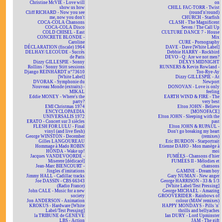
Christine McVIE - Love will
on
show us how
CHILL FAC-TORR - Twist
Cliff RICHARD - Now you see
(round'n'round)
me, now you don't
CHURCH - Starfish
COCA-COLA Chansons
CLASH - The Magnificent
COCA-COLA Disco
Seven / The Call Up
COLD CHISEL - East
CULTURE DANCE 7 - House
CONCRETE BLONDE -
Mix
Caroline
CURE - Pornography
DÉCLARATION (fiscale) 1964
DAVE - Dave [White Label]
DELHAY/LECOUDE - Succès
Debbie HARRY - Rockbird
de Paris
DEVO - Q: Are we not men?
Dizzy GILLESPIE - Sonny
DEXYS MIDNIGHT
Rollins / Sonny Stitt sessions
RUNNERS & Kevin Rowland -
Django REINHARDT n°73610
Too-Rye-Ay
[White Label]
Dizzy GILLESPIE - At
DVORAK - Symphonie du
Newport
Nouveau Monde (extraits) -
DONOVAN - Love is only
MIKAL
feeling
Eddie MONEY - Where's the
EARTH WIND & FIRE - The
party?
very best
EMI Christmas 1974
Elton JOHN - Believe
ENCYCLOPAEDIA
[MONOFACE]
UNIVERSALIS 1972
Elton JOHN - Sleeping with the
ERATO - Concert sur 3 siècles
past
FLESH FOR LULU - Final
Elton JOHN & RUPAUL -
vinyl (and live flesh)
Don't go breaking my heart
George WINSTON - December
(remixes)
Gilles LANGOUREAU
Eric BURDON - Starportrait
Hommage à Mado ROBIN
Etienne DAHO - Mon manège à
HONDA - Wake up!
moi
Jacques VANDEVOORDE -
FUMÉES - Chansons d'hier
Miserere [dédicacé]
FUMÉES II - Mélodies et
Jean-Marc BIENCOURT -
chansons
Jingles d'imitations
GAMINE - Dream boy
Jimmy HALL - Cadillac tracks
Gary NUMAN - New anger
Joe DASSIN - CBS 66343
George HARRISON - 33 & 1/3
(Radio France)
[White Label/Test Pressing]
John CALE - Music for a new
George MICHAEL - Amazing
society
GROOVERIDER - Rainbows of
Jon ANDERSON - Animation
colour (MAW remixes)
KROKUS - Hardware [White
HAPPY MONDAYS - Pills 'n'
Label/Test Pressing]
thrills and bellyaches
la TRIBUNE de GENÈVE
Ian DURY - Lord Upminster
LBS - Action
JAM - The gift