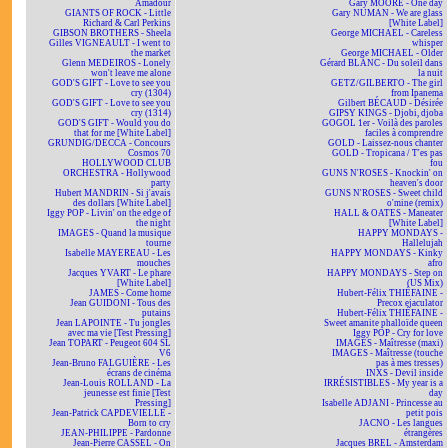
Amadour
Gary MOORE - One day
GIANTS OF ROCK - Little
Gary NUMAN - We are glass
Richard & Carl Perkins
[White Label]
GIBSON BROTHERS - Sheela
George MICHAEL - Careless
Gilles VIGNEAULT - I went to
whisper
the market
George MICHAEL - Older
Glenn MEDEIROS - Lonely
Gérard BLANC - Du soleil dans
won't leave me alone
la nuit
GOD'S GIFT - Love to see you
GETZ/GILBERTO - The girl
cry (1304)
from Ipanema
GOD'S GIFT - Love to see you
Gilbert BÉCAUD - Désirée
cry (1314)
GIPSY KINGS - Djobi, djoba
GOD'S GIFT - Would you do
GOGOL 1er - Voilà des paroles
that for me [White Label]
faciles à comprendre
GRUNDIG/DECCA - Concours
GOLD - Laissez-nous chanter
Cosmos 70
GOLD - Tropicana / T'es pas
HOLLYWOOD CLUB
fou
ORCHESTRA - Hollywood
GUNS N'ROSES - Knockin' on
party
heaven's door
Hubert MANDRIN - Si j'avais
GUNS N'ROSES - Sweet child
des dollars [White Label]
o'mine (remix)
Iggy POP - Livin' on the edge of
HALL & OATES - Maneater
the night
[White Label]
IMAGES - Quand la musique
HAPPY MONDAYS -
tourne
Hallelujah
Isabelle MAYEREAU - Les
HAPPY MONDAYS - Kinky
mouches
afro
Jacques YVART - Le phare
HAPPY MONDAYS - Step on
[White Label]
(US Mix)
JAMES - Come home
Hubert-Félix THIÉFAINE -
Jean GUIDONI - Tous des
Precox ejaculator
putains
Hubert-Félix THIÉFAINE -
Jean LAPOINTE - Tu jongles
Sweet amanite phalloïde queen
avec ma vie [Test Pressing]
Iggy POP - Cry for love
Jean TOPART - Peugeot 604 SL
IMAGES - Maîtresse (maxi)
V6
IMAGES - Maîtresse (touche
Jean-Bruno FALGUIÈRE - Les
pas à mes tresses)
écrans de cinéma
INXS - Devil inside
Jean-Louis ROLLAND - La
IRRÉSISTIBLES - My year is a
jeunesse est finie [Test
day
Pressing]
Isabelle ADJANI - Princesse au
Jean-Patrick CAPDEVIELLE -
petit pois
Born to cry
JACNO - Les langues
JEAN-PHILIPPE - Pardonne
étrangères
Jean-Pierre CASSEL - On
Jacques BREL - Amsterdam