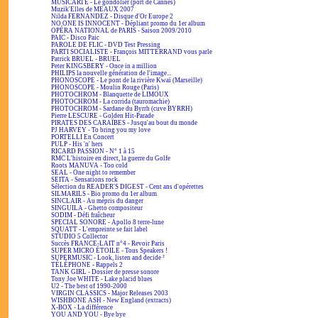
MUSICARTE - Le gondolier (port de Cannes)
Muzik'Elles de MEAUX 2007
Nilda FERNANDEZ - Disque d'Or Europe 2
NO ONE IS INNOCENT - Dépliant promo du 1er album
OPÉRA NATIONAL de PARIS - Saison 2009/2010
PAIC - Disco Paic
PAROLE DE FLIC - DVD Test Pressing
PARTI SOCIALISTE - François MITTERRAND vous parle
Patrick BRUEL - BRUEL
Peter KINGSBERY - Once in a million
PHILIPS la nouvelle génération de l'image...
PHONOSCOPE - Le pont de la rivière Kwaï (Marseille)
PHONOSCOPE - Moulin Rouge (Paris)
PHOTOCHROM - Blanquette de LIMOUX
PHOTOCHROM - La corrida (tauromachie)
PHOTOCHROM - Sardane du Byrrh (cuve BYRRH)
Pierre LESCURE - Golden Hit-Parade
PIRATES DES CARAÏBES - Jusqu'au bout du monde
PJ HARVEY - To bring you my love
PORTELLI En Concert
PULP - His 'n' hers
RICARD PASSION - N° 1 à 15
RMC L'histoire en direct, la guerre du Golfe
Roots MANUVA - Too cold
SEAL - One night to remember
SEITA - Sensations rock
Sélection du READER'S DIGEST - Cent ans d'opérettes
SILMARILS - Bio promo du 1er album
SINCLAIR - Au mépris du danger
SINGUILA - Ghetto compositeur
SODIM - Défi fraîcheur
SPECIAL SONORE - Apollo 8 terre-lune
SQUATT - L'empreinte se fait label
STUDIO 5 Collector
Succès FRANCE-LAIT n°4 - Revoir Paris
SUPER MICRO ÉTOILE - Tous Speakers !
SUPERMUSIC - Look, listen and decide ²
TÉLÉPHONE - Rappels 2
TANK GIRL - Dossier de presse sonore
Tony Joe WHITE - Lake placid blues
U2 - The best of 1990-2000
VIRGIN CLASSICS - Major Releases 2003
WISHBONE ASH - New England (extracts)
X-BOX - La différence
YOU AND YOU - Bye bye