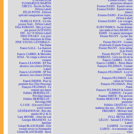
ETHNIKOLOR
Etienne DAHO - Des
F.LEMARQUE/MARTIN
attractions désastre
CIRCUS - Succès de Paris
Etienne DAHO - Epaule tattoo
[White Label]
Etienne DAHO - Epaule tattoo
FÉLIX POTIN - Édition
(maxi)
spéciale inauguration super-
Etienne DAHO - Il ne dira pas
marché
[White Label]
FAMILLE FOUX - Un très
Etienne DAHO - Les voyages
joyeux Noël... [White Label]
immobiles
Félix FAIRANO - Moi je n'suis
EURYTHMICS - Sweet dreams
pas pressé [ACÉTATE]
(are made of this) REMIX 91
FFF - AC² N [White Label]
FARID - Un amour montagne
FIDO STEAKY - Les plus
Florent PAGNY - Ça fait des
belles musiques de films
nuits
FINE YOUNG CANNIBALS -
Florent PAGNY - Comme
The flame
d'habitude [Claude François]
France GALL - La chanson
Florent PAGNY - Jolie môme
d'Azima
[Léo Ferré]
Francis CABREL & Mercedes
Florent PAGNY - Tue-moi
SOSA - Yo vengo a ofrecer mi
FORBANS - Lève ton ful de là
corazon
Francis CABREL - Je rêve
Francis LEANDRI - EP Ton
Francis CABREL - Petite Marie
absence, ton silence [White
François FELDMAN - Comme
Label]
une évidence
Francis LEANDRI - SP Ton
François FELDMAN - Le p'tit
absence, ton silence [White
cireur
Label]
François FELDMAN - Les
Franck DIDIER - Pour la
valses de Vienne
première fois [Test Pressing]
François FELDMAN - Petit
François FELDMAN - Le
Frank
serpent qui danse
François FELDMAN & Joniece
Frédéric BERTHELOT -
JAMISON - J'ai peur
Privilège [maxi]
Frankie SMITH - The auction
Frédéric BERTHELOT -
Freddie MERCURY - The great
Privilège [SP]
pretender
G-I JOE - (I'm sorry) Don't
Frédéric CHATEAU - Le
worry tonite
malheur des uns... [White Label]
GÉNÉRATION 60 - Hits des
FREEMEN - Military beat
années 60 (1 & 2)
(strumentale)
Gary MOORE - After the war
FULL METAL HITS
Georges BRASSENS - Le
GÉLOU - Salomé E.P. [White
fantôme
Label]
Gérard BLANCHARD - Elle
GAMINE - Le voyage
voulait revoir sa Normandie
GAROU - Je n'attendais que
Gérard BLANCHARD - Rock
vous