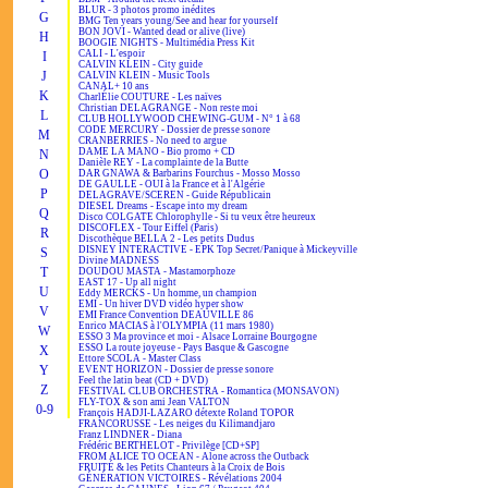
BLUR - 3 photos promo inédites
G
BMG Ten years young/See and hear for yourself
BON JOVI - Wanted dead or alive (live)
H
BOOGIE NIGHTS - Multimédia Press Kit
CALI - L'espoir
I
CALVIN KLEIN - City guide
J
CALVIN KLEIN - Music Tools
CANAL+ 10 ans
K
CharlÉlie COUTURE - Les naïves
Christian DELAGRANGE - Non reste moi
L
CLUB HOLLYWOOD CHEWING-GUM - N° 1 à 68
CODE MERCURY - Dossier de presse sonore
M
CRANBERRIES - No need to argue
DAME LA MANO - Bio promo + CD
N
Danièle REY - La complainte de la Butte
O
DAR GNAWA & Barbarins Fourchus - Mosso Mosso
DE GAULLE - OUI à la France et à l'Algérie
P
DELAGRAVE/SCEREN - Guide Républicain
DIESEL Dreams - Escape into my dream
Q
Disco COLGATE Chlorophylle - Si tu veux être heureux
DISCOFLEX - Tour Eiffel (Paris)
R
Discothèque BELLA 2 - Les petits Dudus
DISNEY INTERACTIVE - EPK Top Secret/Panique à Mickeyville
S
Divine MADNESS
T
DOUDOU MASTA - Mastamorphoze
EAST 17 - Up all night
U
Eddy MERCKS - Un homme, un champion
EMI - Un hiver DVD vidéo hyper show
V
EMI France Convention DEAUVILLE 86
Enrico MACIAS à l'OLYMPIA (11 mars 1980)
W
ESSO 3 Ma province et moi - Alsace Lorraine Bourgogne
ESSO La route joyeuse - Pays Basque & Gascogne
X
Ettore SCOLA - Master Class
Y
EVENT HORIZON - Dossier de presse sonore
Feel the latin beat (CD + DVD)
Z
FESTIVAL CLUB ORCHESTRA - Romantica (MONSAVON)
FLY-TOX & son ami Jean VALTON
0-9
François HADJI-LAZARO détexte Roland TOPOR
FRANCORUSSE - Les neiges du Kilimandjaro
Franz LINDNER - Diana
Frédéric BERTHELOT - Privilège [CD+SP]
FROM ALICE TO OCEAN - Alone across the Outback
FRUITÉ & les Petits Chanteurs à la Croix de Bois
GÉNÉRATION VICTOIRES - Révélations 2004