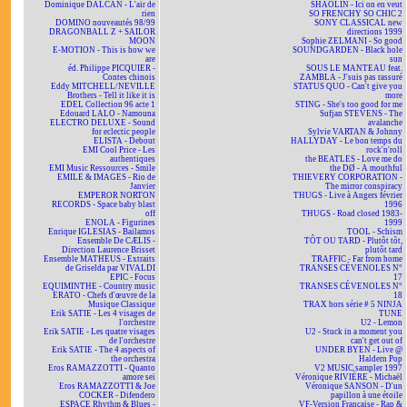
Dominique DALCAN - L'air de
SHAOLIN - Ici on en veut
rien
SO FRENCHY SO CHIC 2
DOMINO nouveautés 98/99
SONY CLASSICAL new
DRAGONBALL Z + SAILOR
directions 1999
MOON
Sophie ZELMANI - So good
E-MOTION - This is how we
SOUNDGARDEN - Black hole
are
sun
éd. Philippe PICQUIER -
SOUS LE MANTEAU feat.
Contes chinois
ZAMBLA - J'suis pas rassuré
Eddy MITCHELL/NEVILLE
STATUS QUO - Can't give you
Brothers - Tell it like it is
more
EDEL Collection 96 acte 1
STING - She's too good for me
Edouard LALO - Namouna
Sufjan STEVENS - The
ELECTRO DELUXE - Sound
avalanche
for eclectic people
Sylvie VARTAN & Johnny
ELISTA - Debout
HALLYDAY - Le bon temps du
EMI Cool Price - Les
rock'n'roll
authentiques
the BEATLES - Love me do
EMI Music Ressources - Smile
the DØ - A mouthful
EMILE & IMAGES - Rio de
THIEVERY CORPORATION -
Janvier
The mirror conspiracy
EMPEROR NORTON
THUGS - Live à Angers février
RECORDS - Space baby blast
1996
off
THUGS - Road closed 1983-
ENOLA - Figurines
1999
Enrique IGLESIAS - Bailamos
TOOL - Schism
Ensemble De CÆLIS -
TÔT OU TARD - Plutôt tôt,
Direction Laurence Brisset
plutôt tard
Ensemble MATHEUS - Extraits
TRAFFIC - Far from home
de Griselda par VIVALDI
TRANSES CÉVENOLES N°
EPIC - Focus
17
EQUIMINTHE - Country music
TRANSES CÉVENOLES N°
ERATO - Chefs d'œuvre de la
18
Musique Classique
TRAX hors série # 5 NINJA
Erik SATIE - Les 4 visages de
TUNE
l'orchestre
U2 - Lemon
Erik SATIE - Les quatre visages
U2 - Stuck in a moment you
de l'orchestre
can't get out of
Erik SATIE - The 4 aspects of
UNDER BYEN - Live @
the orchestra
Haldern Pop
Eros RAMAZZOTTI - Quanto
V2 MUSIC sampler 1997
amore sei
Véronique RIVIÈRE - Michaël
Eros RAMAZZOTTI & Joe
Véronique SANSON - D'un
COCKER - Difendero
papillon à une étoile
ESPACE Rhythm & Blues -
VF-Version Française - Rap &