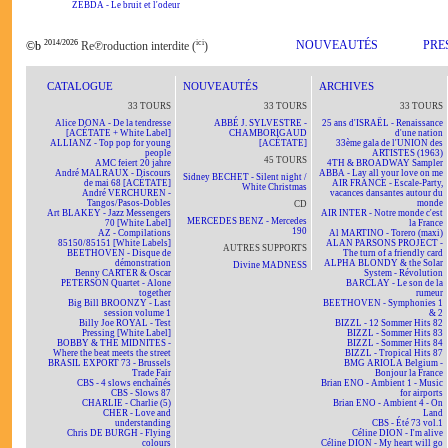
ZEBDA - Le bruit et l'odeur
2014/2026
ici
NOUVEAUTÉS
PRE
©b
Re℗roduction interdite (
)
CATALOGUE
NOUVEAUTÉS
ARCHIVES
33 TOURS
33 TOURS
33 TOURS
Alice DONA - De la tendresse
ABBÉ J. SYLVESTRE -
25 ans d'ISRAËL - Renaissance
[ACÉTATE + White Label]
CHAMBORIGAUD
d'une nation
ALLIANZ - Top pop for young
[ACÉTATE]
33ème gala de l'UNION des
people
ARTISTES (1963)
45 TOURS
AMC feiert 20 jahre
4TH & BROADWAY Sampler
André MALRAUX - Discours
ABBA - Lay all your love on me
Sidney BECHET - Silent night /
de mai 68 [ACÉTATE]
AIR FRANCE - Escale-Party,
White Christmas
André VERCHUREN -
vacances dansantes autour du
Tangos/Pasos-Dobles
monde
CD
Art BLAKEY - Jazz Messengers
AIR INTER - Notre monde c'est
MERCEDES BENZ - Mercedes
70 [White Label]
la France
190
AZ - Compilations
Al MARTINO - Torero (maxi)
85150/85151 [White Labels]
ALAN PARSONS PROJECT -
AUTRES SUPPORTS
BEETHOVEN - Disque de
The turn of a friendly card
démonstration
ALPHA BLONDY & the Solar
Divine MADNESS
Benny CARTER & Oscar
System - Révolution
PETERSON Quartet - Alone
BARCLAY - Le son de la
together
rumeur
Big Bill BROONZY - Last
BEETHOVEN - Symphonies 1
session volume 1
& 2
Billy Joe ROYAL - Test
BIZZL - 12 Sommer Hits 82
Pressing [White Label]
BIZZL - Sommer Hits 83
BOBBY & THE MIDNITES -
BIZZL - Sommer Hits 84
Where the beat meets the street
BIZZL - Tropical Hits 87
BRASIL EXPORT 73 - Brussels
BMG ARIOLA Belgium -
Trade Fair
Bonjour la France
CBS - 4 slows enchaînés
Brian ENO - Ambient 1 - Music
CBS - Slows 87
for airports
CHARLIE - Charlie (5)
Brian ENO - Ambient 4 - On
CHER - Love and
Land
understanding
CBS - Été 73 vol.1
Chris DE BURGH - Flying
Céline DION - I'm alive
colours
Céline DION - My heart will go