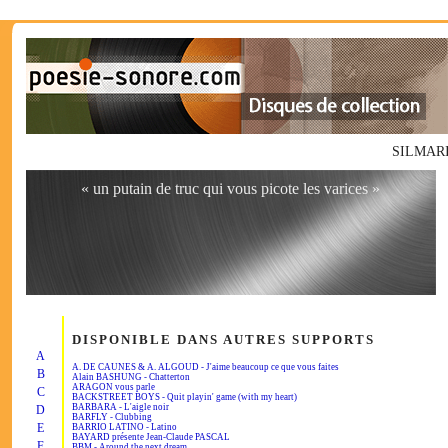
SILMARIL
« un putain de truc qui vous picote les varices »
DISPONIBLE DANS AUTRES SUPPORTS
A
A. DE CAUNES & A. ALGOUD - J'aime beaucoup ce que vous faites
B
Alain BASHUNG - Chatterton
ARAGON vous parle
C
BACKSTREET BOYS - Quit playin' game (with my heart)
BARBARA - L'aigle noir
D
BARFLY - Clubbing
E
BARRIO LATINO - Latino
BAYARD présente Jean-Claude PASCAL
F
BBM - Around the next dream