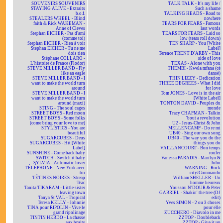
SOUVENIRS SOUVENIRS
TALK TALK - It's my life /
STAYING ALIVE - Extraits
Such a shame
b.o.f.
TALKING HEADS - Road to
STEALERS WHEEL - Blind
nowhere
faith & Rick WAKEMAN -
TEARS FOR FEARS - Famous
Anne of Cleves
last words
Stephan EICHER - Pas d'ami
TEARS FOR FEARS - Laid so
(comme toi)
low (tears roll down)
Stephan EICHER - Rien à voir
TEN SHARP - You [White
Stephan EICHER - Tu ne me
Label]
dois rien
Terence TRENT D'ARBY - This
Stéphane COLLARO -
side of love
L'histoire de France (Flodor)
TEXAS - Alone with you
STEVE MILLER BAND - Fly
THEMBI - Kwela mfana (cé
like an eagle
dansé)
STEVE MILLER BAND - I
THIN LIZZY - Dedication
want to make the world turn
THREE DEGREES - What I did
around
for love
STEVE MILLER BAND - I
Tom JONES - Love is in the air
want to make the world turn
[White Label]
around (maxi)
TONTON DAVID - Peuples du
STING - The soul cages
monde
STREET BOYS - Red moon
Tracy CHAPMAN - Talkin
STREET BOYS - Some folks
'bout a revolution
(come bring your love to me)
U2 - Jesus-Christ & John
STYLISTICS - You are
MELLENCAMP - Do re mi
beautiful
UB40 - Sing our own song
SUGARCUBES - Deus
UB40 - The way you do the
SUGARCUBES - Hit [White
things you do
Label]
VAILLANCOURT - Bon temps
SUNSHINE - Come back baby
rouler
SWITCH - Switch it baby
Vanessa PARADIS - Marilyn &
SYLVIA - Automatic lover
John
TÉLÉPHONE - New York avec
WARNING - Rock
toi
city/Commando
TÉTINES NOIRES - Streap
William SHELLER - Un
Teac
homme heureux
Tanita TIKARAM - Little sister
Youssou N'DOUR & Peter
leaving town
GABRIEL - Shakin' the tree (DJ
Tanya St VAL - Tropical
edit)
Teresa KELLY - Johnnie
Yves SIMON - 2 ou 3 choses
TINA pour RIPOLIN - Vive le
pour elle
grand ripolinage
ZUCCHERO - Diavolo in me
TINTIN HEBDO - La chasse
ZZTOP - Doubleback
aux bruits
ZZTOP - Give it up