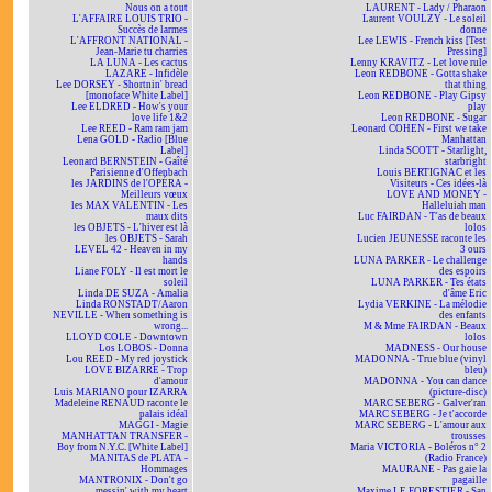
Nous on a tout
LAURENT - Lady / Pharaon
L'AFFAIRE LOUIS TRIO -
Laurent VOULZY - Le soleil
Succès de larmes
donne
L'AFFRONT NATIONAL -
Lee LEWIS - French kiss [Test
Jean-Marie tu charries
Pressing]
LA LUNA - Les cactus
Lenny KRAVITZ - Let love rule
LAZARE - Infidèle
Leon REDBONE - Gotta shake
Lee DORSEY - Shortnin' bread
that thing
[monoface White Label]
Leon REDBONE - Play Gipsy
Lee ELDRED - How's your
play
love life 1&2
Leon REDBONE - Sugar
Lee REED - Ram ram jam
Leonard COHEN - First we take
Lena GOLD - Radio [Blue
Manhattan
Label]
Linda SCOTT - Starlight,
Leonard BERNSTEIN - Gaîté
starbright
Parisienne d'Offenbach
Louis BERTIGNAC et les
les JARDINS de l'OPÉRA -
Visiteurs - Ces idées-là
Meilleurs vœux
LOVE AND MONEY -
les MAX VALENTIN - Les
Halleluiah man
maux dits
Luc FAIRDAN - T'as de beaux
les OBJETS - L'hiver est là
lolos
les OBJETS - Sarah
Lucien JEUNESSE raconte les
LEVEL 42 - Heaven in my
3 ours
hands
LUNA PARKER - Le challenge
Liane FOLY - Il est mort le
des espoirs
soleil
LUNA PARKER - Tes états
Linda DE SUZA - Amalia
d'âme Eric
Linda RONSTADT/Aaron
Lydia VERKINE - La mélodie
NEVILLE - When something is
des enfants
wrong...
M & Mme FAIRDAN - Beaux
LLOYD COLE - Downtown
lolos
Los LOBOS - Donna
MADNESS - Our house
Lou REED - My red joystick
MADONNA - True blue (vinyl
LOVE BIZARRE - Trop
bleu)
d'amour
MADONNA - You can dance
Luis MARIANO pour IZARRA
(picture-disc)
Madeleine RENAUD raconte le
MARC SEBERG - Galver'ran
palais idéal
MARC SEBERG - Je t'accorde
MAGGI - Magie
MARC SEBERG - L'amour aux
MANHATTAN TRANSFER -
trousses
Boy from N.Y.C. [White Label]
Maria VICTORIA - Boléros n° 2
MANITAS de PLATA -
(Radio France)
Hommages
MAURANE - Pas gaie la
MANTRONIX - Don't go
pagaille
messin' with my heart
Maxime LE FORESTIER - San