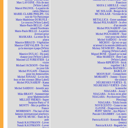
Marc LAVOINE - Fils de moi
Francisco
[White Label]
MAYA L'ABEILLE - vinyl
Marcel PAGNOL - La partie de
jaune Collector
cartes (Marius)
MC SOLAAR - Bouge de là
MARIE-CLAIRE/PHILIPS - Un
MC SOLAAR - Victime de la
soir de Vie Parisienne
mode
Marie-Madeleine DURUFLÉ -
METALLICA - Enter sandman
Le coucou [White Label]
Michel POLNAREFF - Je rêve
Marie-Paule BELLE - Café
d'un monde
renard/Nosferatu
Michel POLNAREFF - Les
Marie-Paule BELLE - La petite
premières années
écriture grise
Michel POLNAREFF - Tout
MASKARA - La reine de la
tout pour ma chérie
playa
Michel SARDOU - Je vole
Maurice BIRAUD - Végétaline
MICHOU - Qu'est-ce qui
Maurice CHEVALIER - Si c'est
m'attend à la rentrée (dédicacé)
ça la musique à papa [White
Mickey NEWBURY - Blue sky
Label]
shining [White Label]
Maurice DULAC - Du pain
Miguel BOSÉ - Quand ça va mal
chaque jour [White Label]
Mike MAREEN - Here I am
Maxime LE FORESTIER - La
[White Label]
visite
Minnie RIPERTON - Stick
Michael JACKSON - One day
together 1 & 2
in your life
Mireille MATHIEU -
Michel FUGAIN - Chanson
BARCLAY
pour les demoiselles
MOON RAY - Comanchero
Michel JONASZ - Le roi des
MORIARTY - Jimmy / Enjoy
fous et des oiseaux [Blue Label]
the silence
Michel POLNAREFF - Kama
NÉGRESSES VERTES - IL
Sutra
NÉGRESSES VERTES - Zobi
Michel SARDOU - Interdit aux
la mouche
bébés
NIAGARA - Assez !
Mike BRANT - Summertime
NIAGARA - Je dois m'en aller
pour Mademoiselle
NIAGARA - Psychotrope [Test
MILLIAT FRÈRES - Super
Pressing]
Surprise Party n° 8
NIAGARA - Tchiki boum
MONTY - Moi je préfère la
NOVECENTO - Come to me
France
O-ZONE - Dragostea din teï
MORRISSEY - The last of the
PÉPIT' SHOW - Aye Pépito !
famous international playboys
Pascale CHAMBRY - Les mots
MOVIE MUSIC - Stars de la
du jour
pub
Patricia KAAS - Kennedy Rose
Natali KAUFMANN - Lover
(remix)
Natali KAUFMANN - Lover
Patricia KAAS - Regarde les