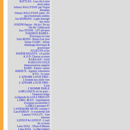
RATTLES - Lass die Leute
doch reden
Johnny HALLYDAY par Vogue
Hommes
Johnny HALLYDAY parle - 65
mn d'entretiens inédits
Jon HOPKINS - Light through
the veins
JOSEPH Pepino - Ha ha ! No no
! He He ! [dédicacé]
Joss STONE - LP1 advance
JUKEBOX BABIES -
Électrique ou rien
Julie REINS - Reine d'un jour
Julien CLERC - Julien
déménage électrique &
acoustique
JULIETTE et les
INDÉPENDANTS - 14 juillet
K.O.D. Chacun sa route
KARAJAN - Gold
KARAJAN GOLD
demonstration sampler
KORN - Family values
KRISIUN - Ageless venomous
KYO - Je cours
L'AFFAIRE LOUIS TRIO -
L'homme aux mille vies
L'AFFAIRE LOUIS TRIO -
Loin
L'HOMME PARLE
la BELGIQUE est un pays -
Chantons belge
la légende du GOLF DROUOT
LABEL BLEU - Appellation
d'origine incontrôlée 2
LABELS automne 97
LANDMARK MUSIC volume 1
Lara FABIAN - A wonderful life
Laurent VOULZY - Une
héroïne
LEFDUP & LEFDUP - L'oeil
du cyclone
Lena AYAL - Dîner d'affaires
Lena AYAL - Le Bar (remix)