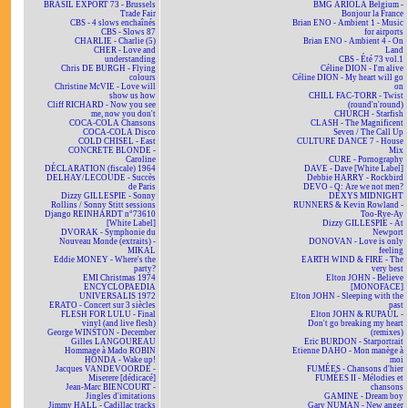
BRASIL EXPORT 73 - Brussels
BMG ARIOLA Belgium -
Trade Fair
Bonjour la France
CBS - 4 slows enchaînés
Brian ENO - Ambient 1 - Music
CBS - Slows 87
for airports
CHARLIE - Charlie (5)
Brian ENO - Ambient 4 - On
CHER - Love and
Land
understanding
CBS - Été 73 vol.1
Chris DE BURGH - Flying
Céline DION - I'm alive
colours
Céline DION - My heart will go
Christine McVIE - Love will
on
show us how
CHILL FAC-TORR - Twist
Cliff RICHARD - Now you see
(round'n'round)
me, now you don't
CHURCH - Starfish
COCA-COLA Chansons
CLASH - The Magnificent
COCA-COLA Disco
Seven / The Call Up
COLD CHISEL - East
CULTURE DANCE 7 - House
CONCRETE BLONDE -
Mix
Caroline
CURE - Pornography
DÉCLARATION (fiscale) 1964
DAVE - Dave [White Label]
DELHAY/LECOUDE - Succès
Debbie HARRY - Rockbird
de Paris
DEVO - Q: Are we not men?
Dizzy GILLESPIE - Sonny
DEXYS MIDNIGHT
Rollins / Sonny Stitt sessions
RUNNERS & Kevin Rowland -
Django REINHARDT n°73610
Too-Rye-Ay
[White Label]
Dizzy GILLESPIE - At
DVORAK - Symphonie du
Newport
Nouveau Monde (extraits) -
DONOVAN - Love is only
MIKAL
feeling
Eddie MONEY - Where's the
EARTH WIND & FIRE - The
party?
very best
EMI Christmas 1974
Elton JOHN - Believe
ENCYCLOPAEDIA
[MONOFACE]
UNIVERSALIS 1972
Elton JOHN - Sleeping with the
ERATO - Concert sur 3 siècles
past
FLESH FOR LULU - Final
Elton JOHN & RUPAUL -
vinyl (and live flesh)
Don't go breaking my heart
George WINSTON - December
(remixes)
Gilles LANGOUREAU
Eric BURDON - Starportrait
Hommage à Mado ROBIN
Etienne DAHO - Mon manège à
HONDA - Wake up!
moi
Jacques VANDEVOORDE -
FUMÉES - Chansons d'hier
Miserere [dédicacé]
FUMÉES II - Mélodies et
Jean-Marc BIENCOURT -
chansons
Jingles d'imitations
GAMINE - Dream boy
Jimmy HALL - Cadillac tracks
Gary NUMAN - New anger