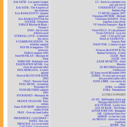
Erik SATIE - Les quatre visages
U2 - Stuck in a moment you
de l'orchestre
can't get out of
Erik SATIE - The 4 aspects of
UNDER BYEN - Live @
the orchestra
Haldern Pop
Eros RAMAZZOTTI - Quanto
V2 MUSIC sampler 1997
amore sei
Véronique RIVIÈRE - Michaël
Eros RAMAZZOTTI & Joe
Véronique SANSON - D'un
COCKER - Difendero
papillon à une étoile
ESPACE Rhythm & Blues -
VF-Version Française - Rap &
Volume 2
Groove
ESSO - Sur la route
Viola WILLS - It's my pleasure
d'Hollywood
Vivien SAVAGE - La p'tite
ETERNAL LOVE - le meilleur
Lady + C'est qu'le vent
des slows
Weird Al YANKOVIC -
F-COMMUNICATIONS - 7th
Jurassic Park
birthday sampler
WHAT FOR - L'amour n'a pas
FAN DE le magazine - CD
de loi
interview
Winston McANUFF & The
FARGO sampler 2005
Bazbaz Orchestra - A drop
Farid RUSSLAN - Musique de
ZAZIE - Rose
films
ZAZIE - Zen
FARM JOB - Hokkaïdo rush
ZAZIE MUSETTE - Zazie
FASZINATION MUSIK - Les
Musette
clous du nouveau label
ZE RECORDS presents
FATA MORGANA - Le petit
Undercover
monde
ZE Xmas record REloaded 2004
Festival BLUES SUR SEINE
ZEBDA - Je crois que ça va pas
2003
être possible (radio edit)
FNAC - Parcours black
ZONE LIBRE - Les contes du
FNAC MUSIC - Actualités
chaos
Printemps 93
ZORA - La famille
FOOD RECORDS sampler
ZORA - Panaméenne
1991
AUTRES SUPPORTS
FOUR ROSES - Musiques de
films
AC-DC - Ballbreaker, la bio par
FRANCE TELECOM - Easy
Philippe MANOEUVRE
techno
ACE OF BASE - Lucky love
Franz SCHUBERT - Quintette à
ACE OF BASE - The bridge
cordes D.956
AFTER FOREVER - Remagine
FRAY - Over my head (cable
AIR - Californie/Sexy boy
car)
ARMOR - Le bal des Laze
FREDERICKS + GOLDMAN +
Art MENGO - interview Alain
JONES - Des vies
Gardinier
FRENCH B - La vie est belle
BJÖRK - Post
GAY DAD - Leisure noise