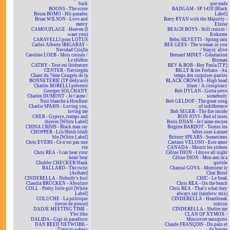
back
que nada
BOONS - The score
BADGAM - SP 1428 [Black
Boum BOMO - Hit-parades
Label]
Brian WILSON - Love and
Barry RYAN with the Majority -
mercy
Eloïse
CAMOUFLAGE - Heaven (I
BEACH BOYS - Still cruisin /
want you)
Kokomo
CARAVELLI pour LOTUS
Bebu SILVETTI - Spring rain
Carlos Alberto IRIGARAY -
BEE GEES - The woman in you
Navidad Criolla
/ Stayin' alive
Caroline LOEB - Mots croisés /
Bernard MINET - Génération
Le téléfon
Bioman
CATHY - Tout est littérature
BEV & BOB - Hey Paula [T.P.]
CENTER - Navsiegda
BILLY & les Forbans - Au
Chant du 7ème Congrès de la
temps des surprises-parties
BONNETERIE (TP dédicacé)
BLACK CROWES - High head
Charles BORELLI présente
blues / A conspiracy
Georges SOLCHANY
Bob DYLAN - Gotta serve
Charles DUMONT - Je t'aime /
somebody
Nuit blanche à Honfleur
Bob GELDOF - The great song
Charlie SPAHN - Loving you,
of indifference
loving me
Bob SEGER - The fire inside
CHER - Gypsys, tramps and
BON JOVI - Bed of roses
thieves [White Label]
Boris DJIAN - Je t'aime encore
CHINA CRISIS - Black man ray
Brigitte BARDOT - Toutes les
CHOPPER - Lili/Heidi bleib
bêtes sont à aimer
blu [White Label]
Britney SPEARS - Sometimes
Chris EVERS - Ce n'est pas une
Caetano VELOSO - Este amor
vie
CANADA - Mourir les sirènes
Chris REA - I can hear your
Céline DION - I drove all night
heart beat
Céline DION - Mon ami m'a
Chubby CHECKER/Hank
quittée
BALLARD - The twist
Chantal GOYA - Monsieur le
[Acétate]
Chat Botté
CINDERELLA - Nobody's fool
CHIC - Le freak
Claudia BRÜCKEN - Absolute
Chris REA - On the beach
COLL - Pretty little girl [White
Chris REA - That's what they
Label]
always say (rainbow mix)
COLUCHE - La politique
CINDERELLA - Heartbreak
(revue de presse)
station
DADJE MEETING TIME -
CINDERELLA - Shelter me
Ybo libo
CLAN OF XYMOX -
DALIDA - Gigi in paradisco
Muscoviet mosquito
DAN REED NETWORK -
Claude FRANÇOIS - Du pain et
Tiger in a dress
du beurre