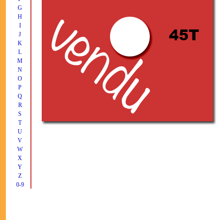
G
H
I
J
K
L
M
N
O
P
Q
R
S
T
U
V
W
X
Y
Z
0-9