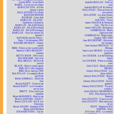
Axelle RED - Je me fâche
Isabelle BOULAY - Tout un
BABEL - La vie est un cirque
jour
BABYLON ZOO - All the
Isabelle BOULAY & Johnny
money's gone
HALLYDAY - Tout au bout de
BALLANTINE'S Le rituel
nos peines
BANGER SISTERS
ISULATINE - Les plus beaux
BAOBAB - 3 mix dub
chants Corses
BARCLAY - ISLAND -
JAD WIO - Victor
Opération Libération
James CHANCE & Terminal
BARCLAY - ISLAND [bleu]
City - The fix is in
BARCLAY - ISLAND [crème]
James TAYLOR - Hourglass
BARCLAY - ISLAND [orange]
JAMIROQUAI - Black
BARCLAY - Tous les talents du
capricorn day
monde 2
JAMIROQUAI - High times,
BATOFAR cherche Tokyo -
singles 1992-2006
Paris 7-16 décembre 2001
Jean ROCHEFORT - Histoires
BAYARD MUSIQUE - Chants
de voyages
sacrés
Jean-Jacques MILTEAU - JJ
BBM - Where in the world (edit)
Milteau
Béatrice URIA-MONZON -
Jean-Louis MURAT - Le cri du
Carmen
papillon
BETTY BOOP - 1001 nuits
Joe COCKER - Let the healing
Bill DERAIME - Qui a bu
begin
Billy BRAGG - Mr love &
Joe COCKER - When a woman
justice
cries
BLACK - Here it comes again
John CALE - Black acetate
BMG 99/11 Hot Sampler
PROMO
BMG News Janvier 1999
Johnny HALLYDAY - Les
Bob DYLAN - Le sampler Rock
duos inédits
and Folk
Johnny HALLYDAY - Rester
Bobby KIMBALL - Hold the
libre
line
Johnny HALLYDAY - Succès
Bonnie RAITT - Come to me
garantis
Bonnie RAITT - Love sneakin'
Johnny HALLYDAY - Un jour
up on you
viendra ²
BRETT - Trois nuits par
Jordi SAVALL/HESPERION
semaine
XXI - Don Quijote de la
Brian McFADDEN - Real to me
Mancha
Brock LANDARS - S.M.D.U.
Julie ZENATTI - À quoi ça sert
Bruno COULAIS - B.O.F. Les
Julie ZENATTI - Mon ami pour
Choristes
la vie
Bryan ADAMS - Summer of 69
KENT - Hagnesta Hill
Bryan ADAMS/Rod
KMFDM - Nihil
STEWART/STING - All for
KYO feat. SITA - Le chemin