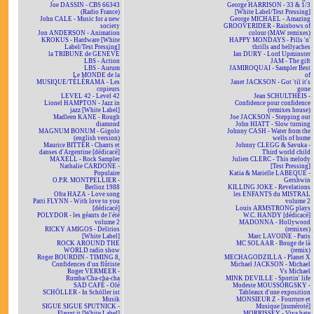
Joe DASSIN - CBS 66343
George HARRISON - 33 & 1/3
(Radio France)
[White Label/Test Pressing]
John CALE - Music for a new
George MICHAEL - Amazing
society
GROOVERIDER - Rainbows of
Jon ANDERSON - Animation
colour (MAW remixes)
KROKUS - Hardware [White
HAPPY MONDAYS - Pills 'n'
Label/Test Pressing]
thrills and bellyaches
la TRIBUNE de GENÈVE
Ian DURY - Lord Upminster
LBS - Action
JAM - The gift
LBS - Aurum
JAMIROQUAI - Sampler Best
Le MONDE de la
of
MUSIQUE/TÉLÉRAMA - Les
Janet JACKSON - Got 'til it's
copieurs
gone
LEVEL 42 - Level 42
Jean SCHULTHEIS -
Lionel HAMPTON - Jazz in
Confidence pour confidence
jazz [White Label]
(remixes house)
Madleen KANE - Rough
Joe JACKSON - Stepping out
diamond
John HIATT - Slow turning
MAGNUM BONUM - Gigolo
Johnny CASH - Water from the
(english version)
wells of home
Maurice BITTER - Chants et
Johnny CLEGG & Savuka -
danses d'Argentine [dédicacé]
Third world child
MAXELL - Rock Sampler
Julien CLERC - This melody
Nathalie CARDONE -
[Test Pressing]
Populaire
Katia & Marielle LABEQUE -
O.P.R. MONTPELLIER -
Gershwin
Berlioz 1988
KILLING JOKE - Revelations
Ofra HAZA - Love song
les ENFANTS du MISTRAL
Patti FLYNN - With love to you
volume 2
[dédicacé]
Louis ARMSTRONG plays
POLYDOR - les géants de l'été
W.C. HANDY [dédicacé]
volume 2
MADONNA - Hollywood
RICKY AMIGOS - Delirios
(remixes)
[White Label]
Marc LAVOINE - Paris
ROCK AROUND THE
MC SOLAAR - Bouge de là
WORLD radio show
(remix)
Roger BOURDIN - TIMING 8,
MECHAGODZILLA - Planet X
Confidences d'un flûtiste
Michael JACKSON - Michael
Roger VERMEER -
Vs Michael
Rumba/Cha-cha-cha
MINK DEVILLE - Sportin' life
SAD CAFÉ - Olé
Modeste MOUSSORGSKY -
SCHÖLLER - In Schöller ist
Tableaux d'une exposition
Musik
MONSIEUR Z - Fourrure et
SIGUE SIGUE SPUTNICK -
Musique [numéroté]
Flaunt it [White Label]
MORRISSEY - Viva hate