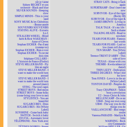
sûr je t'aime
STRAY CATS - Bring it back
Sidney BECHET et son
again
orchestre - Black and blue
SUPERTRAMP - Don't leave me
SILVER SOUNDS - Sleeping
now
slow
SURVIVOR - Eye of the tiger
SIMPLE MINDS - This is your
(Rocky III)
land
SURVIVOR - Eye of the tiger &
SONY MUSIC & les Chérubins
JAMES BROWN - Living in
- Bonne année
America
SOUVENIRS SOUVENIRS
TALK TALK - It's my life /
STAYING ALIVE - Extraits
Such a shame
b.o.f.
TALKING HEADS - Road to
STEALERS WHEEL - Blind
nowhere
faith & Rick WAKEMAN -
TEARS FOR FEARS - Famous
Anne of Cleves
last words
Stephan EICHER - Pas d'ami
TEARS FOR FEARS - Laid so
(comme toi)
low (tears roll down)
Stephan EICHER - Rien à voir
TEN SHARP - You [White
Stephan EICHER - Tu ne me
Label]
dois rien
Terence TRENT D'ARBY - This
Stéphane COLLARO -
side of love
L'histoire de France (Flodor)
TEXAS - Alone with you
STEVE MILLER BAND - Fly
THEMBI - Kwela mfana (cé
like an eagle
dansé)
STEVE MILLER BAND - I
THIN LIZZY - Dedication
want to make the world turn
THREE DEGREES - What I did
around
for love
STEVE MILLER BAND - I
Tom JONES - Love is in the air
want to make the world turn
[White Label]
around (maxi)
TONTON DAVID - Peuples du
STING - The soul cages
monde
STREET BOYS - Red moon
Tracy CHAPMAN - Talkin
STREET BOYS - Some folks
'bout a revolution
(come bring your love to me)
U2 - Jesus-Christ & John
STYLISTICS - You are
MELLENCAMP - Do re mi
beautiful
UB40 - Sing our own song
SUGARCUBES - Deus
UB40 - The way you do the
SUGARCUBES - Hit [White
things you do
Label]
VAILLANCOURT - Bon temps
SUNSHINE - Come back baby
rouler
SWITCH - Switch it baby
Vanessa PARADIS - Marilyn &
SYLVIA - Automatic lover
John
TÉLÉPHONE - New York avec
WARNING - Rock
toi
city/Commando
TÉTINES NOIRES - Streap
William SHELLER - Un