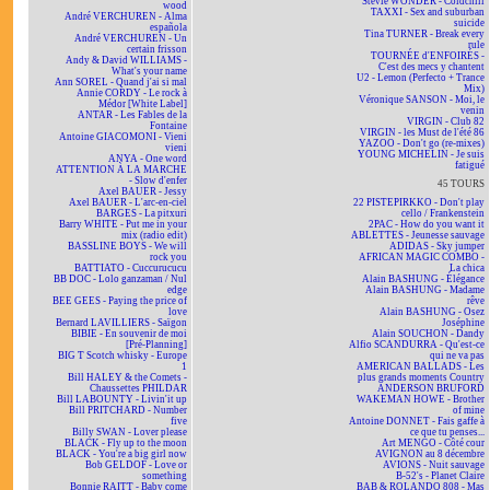
Stevie WONDER - Coldchill
wood
TAXXI - Sex and suburban
André VERCHUREN - Alma
suicide
española
Tina TURNER - Break every
André VERCHUREN - Un
rule
certain frisson
TOURNÉE d'ENFOIRÉS -
Andy & David WILLIAMS -
C'est des mecs y chantent
What's your name
U2 - Lemon (Perfecto + Trance
Ann SOREL - Quand j'ai si mal
Mix)
Annie CORDY - Le rock à
Véronique SANSON - Moi, le
Médor [White Label]
venin
ANTAR - Les Fables de la
VIRGIN - Club 82
Fontaine
VIRGIN - les Must de l'été 86
Antoine GIACOMONI - Vieni
YAZOO - Don't go (re-mixes)
vieni
YOUNG MICHELIN - Je suis
ANYA - One word
fatigué
ATTENTION À LA MARCHE
- Slow d'enfer
45 TOURS
Axel BAUER - Jessy
Axel BAUER - L'arc-en-ciel
22 PISTEPIRKKO - Don't play
BARGES - La pitxuri
cello / Frankenstein
Barry WHITE - Put me in your
2PAC - How do you want it
mix (radio edit)
ABLETTES - Jeunesse sauvage
BASSLINE BOYS - We will
ADIDAS - Sky jumper
rock you
AFRICAN MAGIC COMBO -
BATTIATO - Cuccurucucu
La chica
BB DOC - Lolo ganzaman / Nul
Alain BASHUNG - Élégance
edge
Alain BASHUNG - Madame
BEE GEES - Paying the price of
rêve
love
Alain BASHUNG - Osez
Bernard LAVILLIERS - Saïgon
Joséphine
BIBIE - En souvenir de moi
Alain SOUCHON - Dandy
[Pré-Planning]
Alfio SCANDURRA - Qu'est-ce
BIG T Scotch whisky - Europe
qui ne va pas
1
AMERICAN BALLADS - Les
Bill HALEY & the Comets -
plus grands moments Country
Chaussettes PHILDAR
ANDERSON BRUFORD
Bill LABOUNTY - Livin'it up
WAKEMAN HOWE - Brother
Bill PRITCHARD - Number
of mine
five
Antoine DONNET - Fais gaffe à
Billy SWAN - Lover please
ce que tu penses...
BLACK - Fly up to the moon
Art MENGO - Côté cour
BLACK - You're a big girl now
AVIGNON au 8 décembre
Bob GELDOF - Love or
AVIONS - Nuit sauvage
something
B-52's - Planet Claire
Bonnie RAITT - Baby come
BAB & ROLANDO 808 - Mas