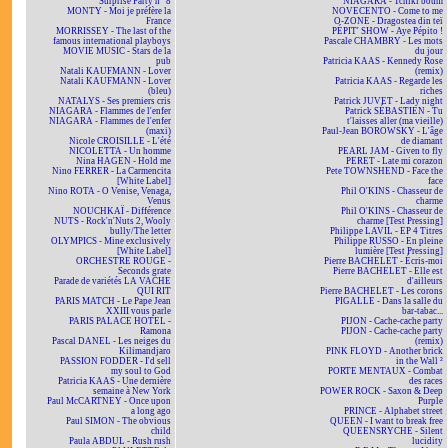
Surprise Party n° 8
NIAGARA - Tchiki boum
MONTY - Moi je préfère la
NOVECENTO - Come to me
France
O-ZONE - Dragostea din teï
MORRISSEY - The last of the
PÉPIT' SHOW - Aye Pépito !
famous international playboys
Pascale CHAMBRY - Les mots
MOVIE MUSIC - Stars de la
du jour
pub
Patricia KAAS - Kennedy Rose
Natali KAUFMANN - Lover
(remix)
Natali KAUFMANN - Lover
Patricia KAAS - Regarde les
(bleu)
riches
NATALYS - Ses premiers cris
Patrick JUVET - Lady night
NIAGARA - Flammes de l'enfer
Patrick SÉBASTIEN - Tu
NIAGARA - Flammes de l'enfer
t'laisses aller (ma vieille)
(maxi)
Paul-Jean BOROWSKY - L'âge
Nicole CROISILLE - L'été
de diamant
NICOLETTA - Un homme
PEARL JAM - Given to fly
Nina HAGEN - Hold me
PERET - Late mi corazon
Nino FERRER - La Carmencita
Pete TOWNSHEND - Face the
[White Label]
face
Nino ROTA - O Venise, Venaga,
Phil O'KINS - Chasseur de
Venus
charme
NOUCHKAÏ - Différence
Phil O'KINS - Chasseur de
NUTS - Rock'n'Nuts 2, Wooly
charme [Test Pressing]
bully/The letter
Philippe LAVIL - EP 4 Titres
OLYMPICS - Mine exclusively
Philippe RUSSO - En pleine
[White Label]
lumière [Test Pressing]
ORCHESTRE ROUGE -
Pierre BACHELET - Écris-moi
Seconds grate
Pierre BACHELET - Elle est
Parade de variétés LA VACHE
d'ailleurs
QUI RIT
Pierre BACHELET - Les corons
PARIS MATCH - Le Pape Jean
PIGALLE - Dans la salle du
XXIII vous parle
bar-tabac...
PARIS PALACE HOTEL -
PIJON - Cache-cache party
Ramona
PIJON - Cache-cache party
Pascal DANEL - Les neiges du
(remix)
Kilimandjaro
PINK FLOYD - Another brick
PASSION FODDER - I'd sell
in the Wall ²
my soul to God
PORTE MENTAUX - Combat
Patricia KAAS - Une dernière
des races
semaine à New York
POWER ROCK - Saxon & Deep
Paul McCARTNEY - Once upon
Purple
a long ago
PRINCE - Alphabet street
Paul SIMON - The obvious
QUEEN - I want to break free
child
QUEENSRYCHE - Silent
Paula ABDUL - Rush rush
lucidity