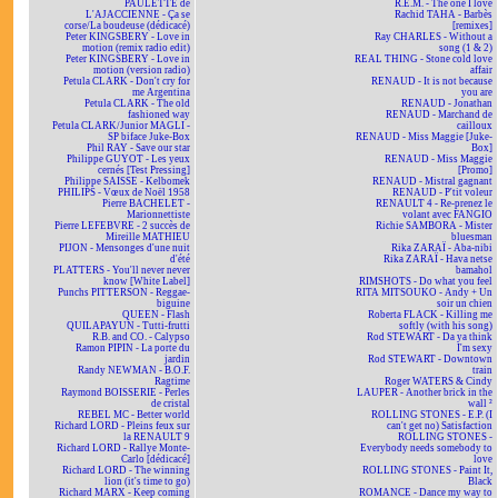
PAULETTE de
R.E.M. - The one I love
L'AJACCIENNE - Ça se
Rachid TAHA - Barbès
corse/La boudeuse (dédicacé)
[remixes]
Peter KINGSBERY - Love in
Ray CHARLES - Without a
motion (remix radio edit)
song (1 & 2)
Peter KINGSBERY - Love in
REAL THING - Stone cold love
motion (version radio)
affair
Petula CLARK - Don't cry for
RENAUD - It is not because
me Argentina
you are
Petula CLARK - The old
RENAUD - Jonathan
fashioned way
RENAUD - Marchand de
Petula CLARK/Junior MAGLI -
cailloux
SP biface Juke-Box
RENAUD - Miss Maggie [Juke-
Phil RAY - Save our star
Box]
Philippe GUYOT - Les yeux
RENAUD - Miss Maggie
cernés [Test Pressing]
[Promo]
Philippe SAISSE - Kelbomek
RENAUD - Mistral gagnant
PHILIPS - Vœux de Noël 1958
RENAUD - P'tit voleur
Pierre BACHELET -
RENAULT 4 - Re-prenez le
Marionnettiste
volant avec FANGIO
Pierre LEFEBVRE - 2 succès de
Richie SAMBORA - Mister
Mireille MATHIEU
bluesman
PIJON - Mensonges d'une nuit
Rika ZARAÏ - Aba-nibi
d'été
Rika ZARAÏ - Hava netse
PLATTERS - You'll never never
bamahol
know [White Label]
RIMSHOTS - Do what you feel
Punchs PITTERSON - Reggae-
RITA MITSOUKO - Andy + Un
biguine
soir un chien
QUEEN - Flash
Roberta FLACK - Killing me
QUILAPAYUN - Tutti-frutti
softly (with his song)
R.B. and CO. - Calypso
Rod STEWART - Da ya think
Ramon PIPIN - La porte du
I'm sexy
jardin
Rod STEWART - Downtown
Randy NEWMAN - B.O.F.
train
Ragtime
Roger WATERS & Cindy
Raymond BOISSERIE - Perles
LAUPER - Another brick in the
de cristal
wall ²
REBEL MC - Better world
ROLLING STONES - E.P. (I
Richard LORD - Pleins feux sur
can't get no) Satisfaction
la RENAULT 9
ROLLING STONES -
Richard LORD - Rallye Monte-
Everybody needs somebody to
Carlo [dédicacé]
love
Richard LORD - The winning
ROLLING STONES - Paint It,
lion (it's time to go)
Black
Richard MARX - Keep coming
ROMANCE - Dance my way to