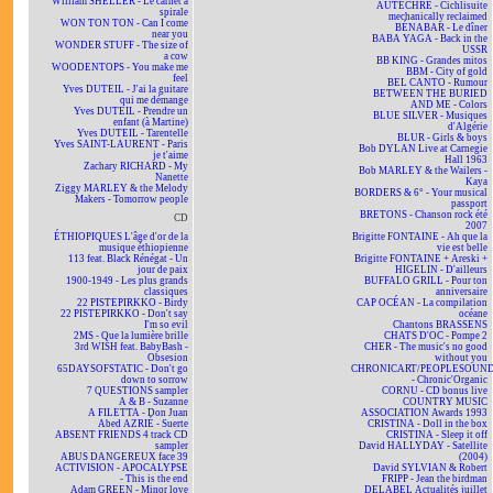
William SHELLER - Le carnet à
AUTECHRE - Cichlisuite
spirale
mechanically reclaimed
WON TON TON - Can I come
BÉNABAR - Le dîner
near you
BABA YAGA - Back in the
WONDER STUFF - The size of
USSR
a cow
BB KING - Grandes mitos
WOODENTOPS - You make me
BBM - City of gold
feel
BEL CANTO - Rumour
Yves DUTEIL - J'ai la guitare
BETWEEN THE BURIED
qui me démange
AND ME - Colors
Yves DUTEIL - Prendre un
BLUE SILVER - Musiques
enfant (à Martine)
d'Algérie
Yves DUTEIL - Tarentelle
BLUR - Girls & boys
Yves SAINT-LAURENT - Paris
Bob DYLAN Live at Carnegie
je t'aime
Hall 1963
Zachary RICHARD - My
Bob MARLEY & the Wailers -
Nanette
Kaya
Ziggy MARLEY & the Melody
BORDERS & 6° - Your musical
Makers - Tomorrow people
passport
BRETONS - Chanson rock été
CD
2007
ÉTHIOPIQUES L'âge d'or de la
Brigitte FONTAINE - Ah que la
musique éthiopienne
vie est belle
113 feat. Black Rénégat - Un
Brigitte FONTAINE + Areski +
jour de paix
HIGELIN - D'ailleurs
1900-1949 - Les plus grands
BUFFALO GRILL - Pour ton
classiques
anniversaire
22 PISTEPIRKKO - Birdy
CAP OCÉAN - La compilation
22 PISTEPIRKKO - Don't say
océane
I'm so evil
Chantons BRASSENS
2MS - Que la lumière brille
CHATS D'OC - Pompe 2
3rd WISH feat. BabyBash -
CHER - The music's no good
Obsesion
without you
65DAYSOFSTATIC - Don't go
CHRONICART/PEOPLESOUN
down to sorrow
- Chronic'Organic
7 QUESTIONS sampler
CORNU - CD bonus live
A & B - Suzanne
COUNTRY MUSIC
A FILETTA - Don Juan
ASSOCIATION Awards 1993
Abed AZRIÉ - Suerte
CRISTINA - Doll in the box
ABSENT FRIENDS 4 track CD
CRISTINA - Sleep it off
sampler
David HALLYDAY - Satellite
ABUS DANGEREUX face 39
(2004)
ACTIVISION - APOCALYPSE
David SYLVIAN & Robert
- This is the end
FRIPP - Jean the birdman
Adam GREEN - Minor love
DELABEL Actualités juillet