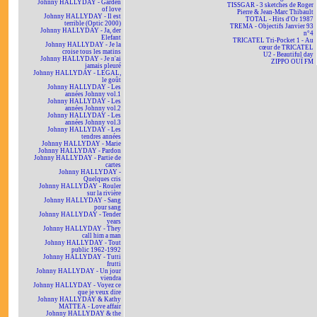
Johnny HALLYDAY - Garden
TISSGAR - 3 sketches de Roger
of love
Pierre & Jean-Marc Thibault
Johnny HALLYDAY - Il est
TOTAL - Hits d'Or 1987
terrible (Optic 2000)
TREMA - Objectifs Janvier 93
Johnny HALLYDAY - Ja, der
n°4
Elefant
TRICATEL Tri-Pocket 1 - Au
Johnny HALLYDAY - Je la
cœur de TRICATEL
croise tous les matins
U2 - Beautiful day
Johnny HALLYDAY - Je n'ai
ZIPPO OUÏ FM
jamais pleuré
Johnny HALLYDAY - LEGAL,
le goût
Johnny HALLYDAY - Les
années Johnny vol.1
Johnny HALLYDAY - Les
années Johnny vol.2
Johnny HALLYDAY - Les
années Johnny vol.3
Johnny HALLYDAY - Les
tendres années
Johnny HALLYDAY - Marie
Johnny HALLYDAY - Pardon
Johnny HALLYDAY - Partie de
cartes
Johnny HALLYDAY -
Quelques cris
Johnny HALLYDAY - Rouler
sur la rivière
Johnny HALLYDAY - Sang
pour sang
Johnny HALLYDAY - Tender
years
Johnny HALLYDAY - They
call him a man
Johnny HALLYDAY - Tout
public 1962-1992
Johnny HALLYDAY - Tutti
frutti
Johnny HALLYDAY - Un jour
viendra
Johnny HALLYDAY - Voyez ce
que je veux dire
Johnny HALLYDAY & Kathy
MATTEA - Love affair
Johnny HALLYDAY & the