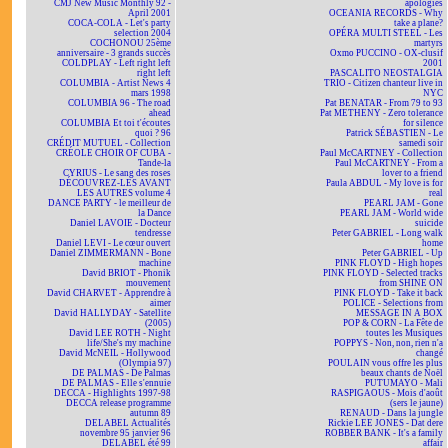
CMJ New Music Monthly 92 -
apologies
April 2001
OCEANIA RECORDS - Why
COCA-COLA - Let's party
take a plane?
selection 2004
OPÉRA MULTI STEEL - Les
COCHONOU 25ème
martyrs
anniversaire - 3 grands succès
Oxmo PUCCINO - OX-clusif
COLDPLAY - Left right left
2001
right left
PASCALITO NEOSTALGIA
COLUMBIA - Artist News 4
TRIO - Citizen chanteur live in
mars 1998
NYC
COLUMBIA 96 - The road
Pat BENATAR - From 79 to 93
ahead
Pat METHENY - Zero tolerance
COLUMBIA Et toi t'écoutes
for silence
quoi ? 96
Patrick SÉBASTIEN - Le
CRÉDIT MUTUEL - Collection
samedi soir
CRÉOLE CHOIR OF CUBA -
Paul McCARTNEY - Collection
Tande-la
Paul McCARTNEY - From a
CYRIUS - Le sang des roses
lover to a friend
DÉCOUVREZ-LES AVANT
Paula ABDUL - My love is for
LES AUTRES volume 4
real
DANCE PARTY - le meilleur de
PEARL JAM - Gone
la Dance
PEARL JAM - World wide
Daniel LAVOIE - Docteur
suicide
tendresse
Peter GABRIEL - Long walk
Daniel LEVI - Le cœur ouvert
home
Daniel ZIMMERMANN - Bone
Peter GABRIEL - Up
machine
PINK FLOYD - High hopes
David BRIOT - Phonik
PINK FLOYD - Selected tracks
mouvement
from SHINE ON
David CHARVET - Apprendre à
PINK FLOYD - Take it back
aimer
POLICE - Selections from
David HALLYDAY - Satellite
MESSAGE IN A BOX
(2005)
POP & CORN - La Fête de
David LEE ROTH - Night
toutes les Musiques
life/She's my machine
POPPYS - Non, non, rien n'a
David McNEIL - Hollywood
changé
(Olympia 97)
POULAIN vous offre les plus
DE PALMAS - De Palmas
beaux chants de Noël
DE PALMAS - Elle s'ennuie
PUTUMAYO - Mali
DECCA - Highlights 1997-98
RASPIGAOUS - Mois d'août
DECCA release programme
(sers le jaune)
autumn 89
RENAUD - Dans la jungle
DELABEL Actualités
Rickie LEE JONES - Dat dere
novembre 95 janvier 96
ROBBER BANK - It's a family
DELABEL été 99
affair