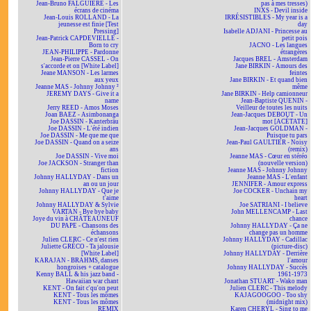
Jean-Bruno FALGUIÈRE - Les
pas à mes tresses)
écrans de cinéma
INXS - Devil inside
Jean-Louis ROLLAND - La
IRRÉSISTIBLES - My year is a
jeunesse est finie [Test
day
Pressing]
Isabelle ADJANI - Princesse au
Jean-Patrick CAPDEVIELLE -
petit pois
Born to cry
JACNO - Les langues
JEAN-PHILIPPE - Pardonne
étrangères
Jean-Pierre CASSEL - On
Jacques BREL - Amsterdam
s'accorde et on [White Label]
Jane BIRKIN - Amours des
Jeane MANSON - Les larmes
feintes
aux yeux
Jane BIRKIN - Et quand bien
Jeanne MAS - Johnny Johnny ²
même
JEREMY DAYS - Give it a
Jane BIRKIN - Help camionneur
name
Jean-Baptiste QUENIN -
Jerry REED - Amos Moses
Veilleur de toutes les nuits
Joan BAEZ - Asimbonanga
Jean-Jacques DEBOUT - Un
Joe DASSIN - Kanterbräu
mot [ACÉTATE]
Joe DASSIN - L'été indien
Jean-Jacques GOLDMAN -
Joe DASSIN - Me que me que
Puisque tu pars
Joe DASSIN - Quand on a seize
Jean-Paul GAULTIER - Noisy
ans
(remix)
Joe DASSIN - Vive moi
Jeanne MAS - Cœur en stéréo
Joe JACKSON - Stranger than
(nouvelle version)
fiction
Jeanne MAS - Johnny Johnny
Johnny HALLYDAY - Dans un
Jeanne MAS - L'enfant
an ou un jour
JENNIFER - Amour express
Johnny HALLYDAY - Que je
Joe COCKER - Unchain my
t'aime
heart
Johnny HALLYDAY & Sylvie
Joe SATRIANI - I believe
VARTAN - Bye bye baby
John MELLENCAMP - Last
Joye du vin à CHÂTEAUNEUF
chance
DU PAPE - Chansons des
Johnny HALLYDAY - Ça ne
échansons
change pas un homme
Julien CLERC - Ce n'est rien
Johnny HALLYDAY - Cadillac
Juliette GRÉCO - Ta jalousie
(picture-disc)
[White Label]
Johnny HALLYDAY - Derrière
KARAJAN - BRAHMS, danses
l'amour
hongroises + catalogue
Johnny HALLYDAY - Succès
Kenny BALL & his jazz band -
1961-1973
Hawaiian war chant
Jonathan STUART - Wako man
KENT - On fait c'qu'on peut
Julien CLERC - This melody
KENT - Tous les mômes
KAJAGOOGOO - Too shy
KENT - Tous les mômes
(midnight mix)
REMIX
Karen CHERYL - Sing to me