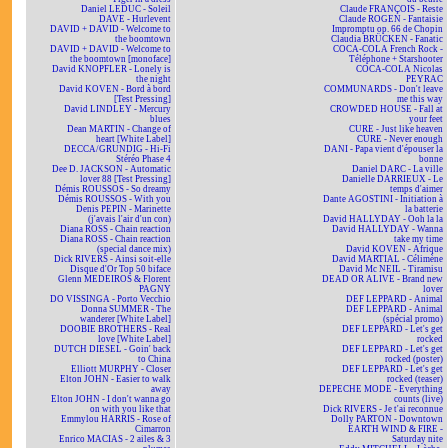
Daniel LEDUC - Soleil
Claude FRANÇOIS - Reste
DAVE - Hurlevent
Claude ROGEN - Fantaisie
DAVID + DAVID - Welcome to
Impromptu op. 66 de Chopin
the boomtown
Claudia BRÜCKEN - Fanatic
DAVID + DAVID - Welcome to
COCA-COLA French Rock -
the boomtown [monoface]
Téléphone + Starshooter
David KNOPFLER - Lonely is
COCA-COLA Nicolas
the night
PEYRAC
David KOVEN - Bord à bord
COMMUNARDS - Don't leave
[Test Pressing]
me this way
David LINDLEY - Mercury
CROWDED HOUSE - Fall at
blues
your feet
Dean MARTIN - Change of
CURE - Just like heaven
heart [White Label]
CURE - Never enough
DECCA/GRUNDIG - Hi-Fi
DANI - Papa vient d'épouser la
Stéréo Phase 4
bonne
Dee D. JACKSON - Automatic
Daniel DARC - La ville
lover 88 [Test Pressing]
Danielle DARRIEUX - Le
Démis ROUSSOS - So dreamy
temps d'aimer
Démis ROUSSOS - With you
Dante AGOSTINI - Initiation à
Denis PEPIN - Marinette
la batterie
(j'avais l'air d'un con)
David HALLYDAY - Ooh la la
Diana ROSS - Chain reaction
David HALLYDAY - Wanna
Diana ROSS - Chain reaction
take my time
(special dance mix)
David KOVEN - Afrique
Dick RIVERS - Ainsi soit-elle
David MARTIAL - Célimène
Disque d'Or Top 50 biface
David Mc NEIL - Tiramisu
Glenn MEDEIROS & Florent
DEAD OR ALIVE - Brand new
PAGNY
lover
DO VISSINGA - Porto Vecchio
DEF LEPPARD - Animal
Donna SUMMER - The
DEF LEPPARD - Animal
wanderer [White Label]
(spécial promo)
DOOBIE BROTHERS - Real
DEF LEPPARD - Let's get
love [White Label]
rocked
DUTCH DIESEL - Goin' back
DEF LEPPARD - Let's get
to China
rocked (poster)
Elliott MURPHY - Closer
DEF LEPPARD - Let's get
Elton JOHN - Easier to walk
rocked (teaser)
away
DEPECHE MODE - Everything
Elton JOHN - I don't wanna go
counts (live)
on with you like that
Dick RIVERS - Je t'ai reconnue
Emmylou HARRIS - Rose of
Dolly PARTON - Downtown
Cimarron
EARTH WIND & FIRE -
Enrico MACIAS - 2 ailes & 3
Saturday nite