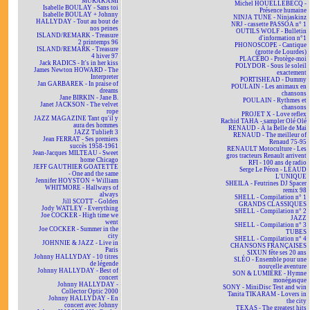
MURAKAMI
Michel HOUELLEBECQ -
Isabelle BOULAY - Sans toi
Présence humaine
Isabelle BOULAY + Johnny
NINJA TUNE - Ninjaskinz
HALLYDAY - Tout au bout de
NRJ - cassette PASSOA n° 1
nos peines
OUTILS WOLF - Bulletin
ISLAND/REMARK - Treasure
d'information n°1
2 printemps 96
PHONOSCOPE - Cantique
ISLAND/REMARK - Treasure
(grotte de Lourdes)
4 hiver 97
PLACEBO - Protège-moi
Jack RADICS - It's in her kiss
POLYDOR - Sous le soleil
James Newton HOWARD - The
exactement
Interpreter
PORTISHEAD - Dummy
Jan GARBAREK - In praise of
POULAIN - Les animaux en
dreams
chansons
Jane BIRKIN - Jane B.
POULAIN - Rythmes et
Janet JACKSON - The velvet
chansons
rope
PROJET X - Love reflex
JAZZ MAGAZINE Tant qu'il y
Rachid TAHA - sampler Olé Olé
aura des hommes
RENAUD - À la Belle de Mai
JAZZ Tublieft 3
RENAUD - The meilleur of
Jean FERRAT - Ses premiers
Renaud 75-95
succès 1958-1961
RENAULT Motoculture - Les
Jean-Jacques MILTEAU - Sweet
gros tracteurs Renault arrivent
home Chicago
RFI - 100 ans de radio
JEFF GAUTHIER GOATETTE
Serge Le Péron - LÉAUD
- One and the same
L'UNIQUE
Jennifer HOYSTON + William
SHEILA - Feutrines DJ Spacer
WHITMORE - Hallways of
remix 98
always
SHELL - Compilation n° 1
Jill SCOTT - Golden
GRANDS CLASSIQUES
Jody WATLEY - Everything
SHELL - Compilation n° 2
Joe COCKER - High time we
JAZZ
went
SHELL - Compilation n° 3
Joe COCKER - Summer in the
TUBES
city
SHELL - Compilation n° 4
JOHNNIE & JAZZ - Live in
CHANSONS FRANÇAISES
Paris
SIXUN fête ses 20 ans
Johnny HALLYDAY - 10 titres
SLÉO - Ensemble pour une
de légende
nouvelle aventure
Johnny HALLYDAY - Best of
SON & LUMIÈRE - Hymne
concert
monégasque
Johnny HALLYDAY -
SONY - MiniDisc Test and win
Collector Optic 2000
Tanita TIKARAM - Lovers in
Johnny HALLYDAY - En
the city
concert avec Johnny
TEXAS - The greatest hits