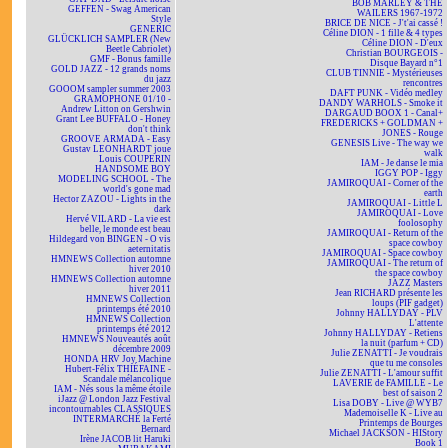
BOB MARLEY & THE
GEFFEN - Swag American
WAILERS 1967-1972
Style
BRICE DE NICE - J't'ai cassé !
GENERIC
Céline DION - 1 fille & 4 types
GLÜCKLICH SAMPLER (New
Céline DION - D'eux
Beetle Cabriolet)
Christian BOURGEOIS -
GMF - Bonus famille
Disque Bayard n°1
GOLD JAZZ - 12 grands noms
CLUB TINNIE - Mystérieuses
du jazz
rencontres
GOOOM sampler summer 2003
DAFT PUNK - Vidéo medley
GRAMOPHONE 01/10 -
DANDY WARHOLS - Smoke it
Andrew Litton on Gershwin
DARGAUD BOOX 1 - Canal+
Grant Lee BUFFALO - Honey
FREDERICKS + GOLDMAN +
don't think
JONES - Rouge
GROOVE ARMADA - Easy
GENESIS Live - The way we
Gustav LEONHARDT joue
walk
Louis COUPERIN
IAM - Je danse le mia
HANDSOME BOY
IGGY POP - Iggy
MODELING SCHOOL - The
JAMIROQUAI - Corner of the
world's gone mad
earth
Hector ZAZOU - Lights in the
JAMIROQUAI - Little L
dark
JAMIROQUAI - Love
Hervé VILARD - La vie est
foolosophy
belle, le monde est beau
JAMIROQUAI - Return of the
Hildegard von BINGEN - O vis
space cowboy
aeternitatis
JAMIROQUAI - Space cowboy
HMNEWS Collection automne
JAMIROQUAI - The return of
hiver 2010
the space cowboy
HMNEWS Collection automne
JAZZ Masters
hiver 2011
Jean RICHARD présente les
HMNEWS Collection
loups (PIF gadget)
printemps été 2010
Johnny HALLYDAY - PLV
HMNEWS Collection
L'attente
printemps été 2012
Johnny HALLYDAY - Retiens
HMNEWS Nouveautés août
la nuit (parfum + CD)
décembre 2009
Julie ZENATTI - Je voudrais
HONDA HRV Joy Machine
que tu me consoles
Hubert-Félix THIÉFAINE -
Julie ZENATTI - L'amour suffit
Scandale mélancolique
LAVERIE de FAMILLE - Le
IAM - Nés sous la même étoile
best of saison 2
iJazz @ London Jazz Festival
Lisa DOBY - Live @ WYB7
incontournables CLASSIQUES
Mademoiselle K - Live au
INTERMARCHÉ la Ferté
Printemps de Bourges
Bernard
Michael JACKSON - HIStory
Irène JACOB lit Haruki
Book 1