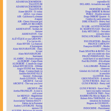
ADAMI/SACEM/MIDEM -
septembre 95
TALENTS 98
DELABEL Actualités mai août
ADAMI/SACEM/MIDEM -
94
TALENTS 99
DERNIÈRE BANDE
Aimee MANN - 31 today
Diego IMBERT & Michel
AÏOLI - Les vilains
PEREZ - Double entente
AIR - Californie/La femme
Diego IMBERT Quartet - À
d'argent
l'ombre du saule pleureur
AIR - Cherry blossom girl
DIRE STRAITS - Heavy fuel
AIRPLAY RECORDS
[numéroté]
printemps 94
DJ LBR - AUSTIN POWERS
AKHENATON - Soldats de
Dr. MARTENS/4AD - Shoe pie
fortune
Eddy MITCHELL - Soixante
AKHENATON - Une
soixante-deux
impression
FATALS PICARDS - Droit de
ALÉVÊQUE et son GROUPO -
véto
Y'a c'qu'on dit...
FOO FIGHTERS - Resolve
Alain HIVER - La chanson
FRANCE CARTIGNY
d'Antraigues
Françoise HARDY - Modes
Alain MANARANCHE - Dans
d'emploi
le vent
Frank SINATRA & BONO - I've
Alain MANARANCHE -
got you under my skin
Sentiment
FRANZ FERDINAND - You
ALAMBIC - Dichaïtz (respire)
could have it so much better
ALDEBERT - Carpe Diem
Fred BLONDIN - Elle allume
ALDEBERT - L'année du singe
des bougies
Alfred HITCHCOCK - 100ème
GALLIMARD - Poèmes en
Angie STONE feat. Snoop
chansons
Dogg - I wanna thank ya
Général ALCAZAR - Le rude et
Annette BANNEVILLE
le sensible
Quintet - Folksongs
GLOSTER - Kiss
Annie LENNOX - Why
GROUNDATION - A miracle
ARCHIVE - Get out
GUNS N'ROSES - Don't cry
ARCHIVE - The way you love
GUNS N'ROSES - Pretty tied
me
up
ARCHIVE:disc
GUNS N'ROSES - Since I don't
Aretha FRANKLIN - A rose is
have you (radio version)
still a rose
HADOUK TRIO - Now
Art MENGO - Magdeleine
HARIBO Pik Mix by Radio FG
ARTE - Les 4 saisons
Hubert-Félix THIÉFAINE - La
Association Valentin HAÜY -
tentation du bonheur
Fables de la Fontaine
Hugues de COURSON -
Audrey LAVERGNE - Facing
Sankanda
mirrors 2.0
INDOCHINE - Punishment
AUVIDIS - Religions du monde
park