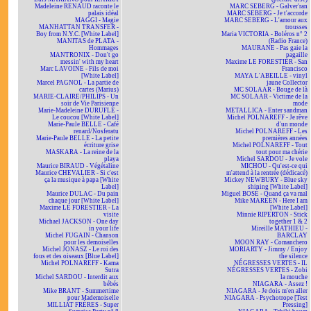
Madeleine RENAUD raconte le
MARC SEBERG - Galver'ran
palais idéal
MARC SEBERG - Je t'accorde
MAGGI - Magie
MARC SEBERG - L'amour aux
MANHATTAN TRANSFER -
trousses
Boy from N.Y.C. [White Label]
Maria VICTORIA - Boléros n° 2
MANITAS de PLATA -
(Radio France)
Hommages
MAURANE - Pas gaie la
MANTRONIX - Don't go
pagaille
messin' with my heart
Maxime LE FORESTIER - San
Marc LAVOINE - Fils de moi
Francisco
[White Label]
MAYA L'ABEILLE - vinyl
Marcel PAGNOL - La partie de
jaune Collector
cartes (Marius)
MC SOLAAR - Bouge de là
MARIE-CLAIRE/PHILIPS - Un
MC SOLAAR - Victime de la
soir de Vie Parisienne
mode
Marie-Madeleine DURUFLÉ -
METALLICA - Enter sandman
Le coucou [White Label]
Michel POLNAREFF - Je rêve
Marie-Paule BELLE - Café
d'un monde
renard/Nosferatu
Michel POLNAREFF - Les
Marie-Paule BELLE - La petite
premières années
écriture grise
Michel POLNAREFF - Tout
MASKARA - La reine de la
tout pour ma chérie
playa
Michel SARDOU - Je vole
Maurice BIRAUD - Végétaline
MICHOU - Qu'est-ce qui
Maurice CHEVALIER - Si c'est
m'attend à la rentrée (dédicacé)
ça la musique à papa [White
Mickey NEWBURY - Blue sky
Label]
shining [White Label]
Maurice DULAC - Du pain
Miguel BOSÉ - Quand ça va mal
chaque jour [White Label]
Mike MAREEN - Here I am
Maxime LE FORESTIER - La
[White Label]
visite
Minnie RIPERTON - Stick
Michael JACKSON - One day
together 1 & 2
in your life
Mireille MATHIEU -
Michel FUGAIN - Chanson
BARCLAY
pour les demoiselles
MOON RAY - Comanchero
Michel JONASZ - Le roi des
MORIARTY - Jimmy / Enjoy
fous et des oiseaux [Blue Label]
the silence
Michel POLNAREFF - Kama
NÉGRESSES VERTES - IL
Sutra
NÉGRESSES VERTES - Zobi
Michel SARDOU - Interdit aux
la mouche
bébés
NIAGARA - Assez !
Mike BRANT - Summertime
NIAGARA - Je dois m'en aller
pour Mademoiselle
NIAGARA - Psychotrope [Test
MILLIAT FRÈRES - Super
Pressing]