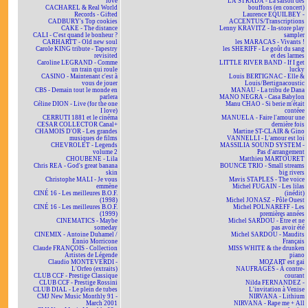
love
LA STRADA - La saison des
CACHAREL & Real World
bouffons (en concert)
Records - Gifted
Laurence EQUILBEY -
CADBURY's Top cookies
ACCENTUS/Transcriptions
CAKE - The distance
Lenny KRAVITZ - In-store play
CALI - C'est quand le bonheur ?
sampler
CARHARTT - Old new soul
les MARACAS - Vivants !
Carole KING tribute - Tapestry
les SHERIFF - Le goût du sang
revisited
et des larmes
Caroline LEGRAND - Comme
LITTLE RIVER BAND - If I get
un train qui roule
lucky
CASINO - Maintenant c'est à
Louis BERTIGNAC - Elle &
vous de jouer
Louis/Bertignacoustic
CBS - Demain tout le monde en
MANAU - La tribu de Dana
parlera
MANO NEGRA - Casa Babylon
Céline DION - Live (for the one
Manu CHAO - Si berie m'était
I love)
contéee
CERRUTI 1881 et le cinéma
MANUELA - Faire l'amour une
CESAR COLLECTOR Canal+
dernière fois
CHAMOIS D'OR - Les grandes
Martine ST-CLAIR & Gino
musiques de films
VANNELLI - L'amour est loi
CHEVROLET - Legends
MASSILIA SOUND SYSTEM -
volume 2
Pas d'arrangement
CHOUBENE - Lila
Matthieu MARTOURET
Chris REA - God's great banana
BOUNCE TRIO - Small streams
skin
big rivers
Christophe MALI - Je vous
Mavis STAPLES - The voice
emmène
Michel FUGAIN - Les lilas
CINÉ 16 - Les meilleures B.O.F.
(inédit)
(1998)
Michel JONASZ - Pôle Ouest
CINÉ 16 - Les meilleures B.O.F.
Michel POLNAREFF - Les
(1999)
premières années
CINEMATICS - Maybe
Michel SARDOU - Être et ne
someday
pas avoir été
CINEMIX - Antoine Duhamel /
Michel SARDOU - Maudits
Ennio Morricone
Français
Claude FRANÇOIS - Collection
MISS WHITE & the drunken
Artistes de Légende
piano
Claudio MONTEVERDI -
MOZART est gai
L'Orfeo (extraits)
NAUFRAGÉS - À contre-
CLUB CCF - Prestige Classique
courant
CLUB CCF - Prestige Rossini
Nilda FERNANDEZ -
CLUB DIAL - Le plein de tubes
L'invitation à Venise
CMJ New Music Monthly 91 -
NIRVANA - Lithium
March 2001
NIRVANA - Rape me + All