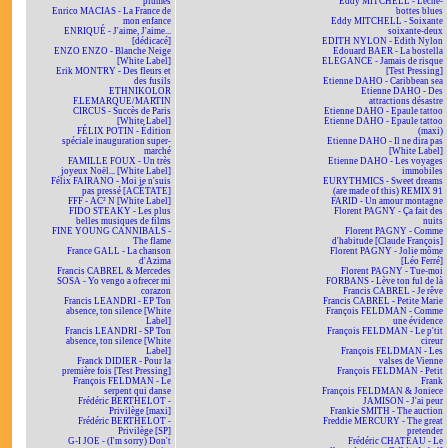
plumes
Eddy MITCHELL - Lèche-
Enrico MACIAS - La France de
bottes blues
mon enfance
Eddy MITCHELL - Soixante
ENRIQUÉ - J'aime, J'aime...
soixante-deux
[dédicacé]
EDITH NYLON - Edith Nylon
ENZO ENZO - Blanche Neige
Edouard BAER - La bostella
[White Label]
ELEGANCE - Jamais de risque
Erik MONTRY - Des fleurs et
[Test Pressing]
des fusils
Etienne DAHO - Caribbean sea
ETHNIKOLOR
Etienne DAHO - Des
F.LEMARQUE/MARTIN
attractions désastre
CIRCUS - Succès de Paris
Etienne DAHO - Epaule tattoo
[White Label]
Etienne DAHO - Epaule tattoo
FÉLIX POTIN - Édition
(maxi)
spéciale inauguration super-
Etienne DAHO - Il ne dira pas
marché
[White Label]
FAMILLE FOUX - Un très
Etienne DAHO - Les voyages
joyeux Noël... [White Label]
immobiles
Félix FAIRANO - Moi je n'suis
EURYTHMICS - Sweet dreams
pas pressé [ACÉTATE]
(are made of this) REMIX 91
FFF - AC² N [White Label]
FARID - Un amour montagne
FIDO STEAKY - Les plus
Florent PAGNY - Ça fait des
belles musiques de films
nuits
FINE YOUNG CANNIBALS -
Florent PAGNY - Comme
The flame
d'habitude [Claude François]
France GALL - La chanson
Florent PAGNY - Jolie môme
d'Azima
[Léo Ferré]
Francis CABREL & Mercedes
Florent PAGNY - Tue-moi
SOSA - Yo vengo a ofrecer mi
FORBANS - Lève ton ful de là
corazon
Francis CABREL - Je rêve
Francis LEANDRI - EP Ton
Francis CABREL - Petite Marie
absence, ton silence [White
François FELDMAN - Comme
Label]
une évidence
Francis LEANDRI - SP Ton
François FELDMAN - Le p'tit
absence, ton silence [White
cireur
Label]
François FELDMAN - Les
Franck DIDIER - Pour la
valses de Vienne
première fois [Test Pressing]
François FELDMAN - Petit
François FELDMAN - Le
Frank
serpent qui danse
François FELDMAN & Joniece
Frédéric BERTHELOT -
JAMISON - J'ai peur
Privilège [maxi]
Frankie SMITH - The auction
Frédéric BERTHELOT -
Freddie MERCURY - The great
Privilège [SP]
pretender
G-I JOE - (I'm sorry) Don't
Frédéric CHATEAU - Le