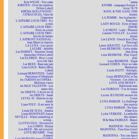
Kim WILDE - You came
mama
KIRSTEN - Over the rainbow
KNORR - campagne Europe 1
[White Label]
hiver 78-79
KRÉMA HOLLYWOOD -
KOOL & THE GANG 1990
J.STRAUSS fils, Valse de
hitmix
l'empereur
LA FEMME - Sur la planche /
L'AFFAIRE LOUIS TRIO - Il y
Françoise
a ceux
LADY ROUGE - Eyes of mars
L'AFFAIRE LOUIS TRIO -
[DIOR]
Nous on a tout
LAURENT - Lady / Pharaon
L'AFFAIRE LOUIS TRIO -
Laurent VOULZY - Le soleil
Succès de larmes
donne
L'AFFRONT NATIONAL -
Lee LEWIS - French kiss [Test
Jean-Marie tu charries
Pressing]
LA LUNA - Les cactus
Lenny KRAVITZ - Let love rule
LAZARE - Infidèle
Leon REDBONE - Gotta shake
Lee DORSEY - Shortnin' bread
that thing
[monoface White Label]
Leon REDBONE - Play Gipsy
Lee ELDRED - How's your
play
love life 1&2
Leon REDBONE - Sugar
Lee REED - Ram ram jam
Leonard COHEN - First we take
Lena GOLD - Radio [Blue
Manhattan
Label]
Linda SCOTT - Starlight,
Leonard BERNSTEIN - Gaîté
starbright
Parisienne d'Offenbach
Louis BERTIGNAC et les
les JARDINS de l'OPÉRA -
Visiteurs - Ces idées-là
Meilleurs vœux
LOVE AND MONEY -
les MAX VALENTIN - Les
Halleluiah man
maux dits
Luc FAIRDAN - T'as de beaux
les OBJETS - L'hiver est là
lolos
les OBJETS - Sarah
Lucien JEUNESSE raconte les
LEVEL 42 - Heaven in my
3 ours
hands
LUNA PARKER - Le challenge
Liane FOLY - Il est mort le
des espoirs
soleil
LUNA PARKER - Tes états
Linda DE SUZA - Amalia
d'âme Eric
Linda RONSTADT/Aaron
Lydia VERKINE - La mélodie
NEVILLE - When something is
des enfants
wrong...
M & Mme FAIRDAN - Beaux
LLOYD COLE - Downtown
lolos
Los LOBOS - Donna
MADNESS - Our house
Lou REED - My red joystick
MADONNA - True blue (vinyl
LOVE BIZARRE - Trop
bleu)
d'amour
MADONNA - You can dance
Luis MARIANO pour IZARRA
(picture-disc)