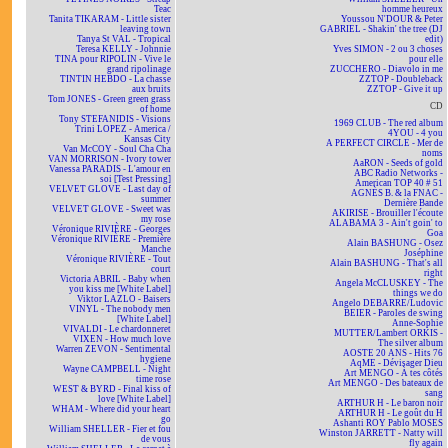
Teac
homme heureux
Tanita TIKARAM - Little sister
Youssou N'DOUR & Peter
leaving town
GABRIEL - Shakin' the tree (DJ
Tanya St VAL - Tropical
edit)
Teresa KELLY - Johnnie
Yves SIMON - 2 ou 3 choses
TINA pour RIPOLIN - Vive le
pour elle
grand ripolinage
ZUCCHERO - Diavolo in me
TINTIN HEBDO - La chasse
ZZTOP - Doubleback
aux bruits
ZZTOP - Give it up
Tom JONES - Green green grass
CD
of home
Tony STEFANIDIS - Visions
1969 CLUB - The red album
Trini LOPEZ - America /
4YOU - 4 you
Kansas City
A PERFECT CIRCLE - Mer de
Van McCOY - Soul Cha Cha
noms
VAN MORRISON - Ivory tower
AaRON - Seeds of gold
Vanessa PARADIS - L'amour en
ABC Radio Networks -
soi [Test Pressing]
American TOP 40 # 51
VELVET GLOVE - Last day of
AGNÈS B. & la FNAC -
summer
Dernière Bande
VELVET GLOVE - Sweet was
AKIRISE - Brouiller l'écoute
my rose
ALABAMA 3 - Ain't goin' to
Véronique RIVIÈRE - Georges
Goa
Véronique RIVIÈRE - Première
Alain BASHUNG - Osez
Manche
Joséphine
Véronique RIVIÈRE - Tout
Alain BASHUNG - That's all
court
right
Victoria ABRIL - Baby when
Angela McCLUSKEY - The
you kiss me [White Label]
things we do
Viktor LAZLO - Baisers
Angelo DEBARRE/Ludovic
VINYL - The nobody men
BEIER - Paroles de swing
[White Label]
Anne-Sophie
VIVALDI - Le chardonneret
MUTTER/Lambert ORKIS -
VIXEN - How much love
The silver album
Warren ZEVON - Sentimental
AOSTE 20 ANS - Hits 76
hygiene
AqME - Dévisager Dieu
Wayne CAMPBELL - Night
Art MENGO - À tes côtés
time rose
Art MENGO - Des bateaux de
WEST & BYRD - Final kiss of
sang
love [White Label]
ARTHUR H - Le baron noir
WHAM - Where did your heart
ARTHUR H - Le goût du H
go
Ashanti ROY Pablo MOSES
William SHELLER - Fier et fou
Winston JARRETT - Natty will
de vous
fly again