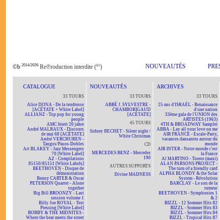
2014/2026
ici
NOUVEAUTÉS
PRE
©b
Re℗roduction interdite (
)
CATALOGUE
NOUVEAUTÉS
ARCHIVES
33 TOURS
33 TOURS
33 TOURS
Alice DONA - De la tendresse
ABBÉ J. SYLVESTRE -
25 ans d'ISRAËL - Renaissance
[ACÉTATE + White Label]
CHAMBORIGAUD
d'une nation
ALLIANZ - Top pop for young
[ACÉTATE]
33ème gala de l'UNION des
people
ARTISTES (1963)
45 TOURS
AMC feiert 20 jahre
4TH & BROADWAY Sampler
André MALRAUX - Discours
ABBA - Lay all your love on me
Sidney BECHET - Silent night /
de mai 68 [ACÉTATE]
AIR FRANCE - Escale-Party,
White Christmas
André VERCHUREN -
vacances dansantes autour du
Tangos/Pasos-Dobles
monde
CD
Art BLAKEY - Jazz Messengers
AIR INTER - Notre monde c'est
MERCEDES BENZ - Mercedes
70 [White Label]
la France
190
AZ - Compilations
Al MARTINO - Torero (maxi)
85150/85151 [White Labels]
ALAN PARSONS PROJECT -
AUTRES SUPPORTS
BEETHOVEN - Disque de
The turn of a friendly card
démonstration
ALPHA BLONDY & the Solar
Divine MADNESS
Benny CARTER & Oscar
System - Révolution
PETERSON Quartet - Alone
BARCLAY - Le son de la
together
rumeur
Big Bill BROONZY - Last
BEETHOVEN - Symphonies 1
session volume 1
& 2
Billy Joe ROYAL - Test
BIZZL - 12 Sommer Hits 82
Pressing [White Label]
BIZZL - Sommer Hits 83
BOBBY & THE MIDNITES -
BIZZL - Sommer Hits 84
Where the beat meets the street
BIZZL - Tropical Hits 87