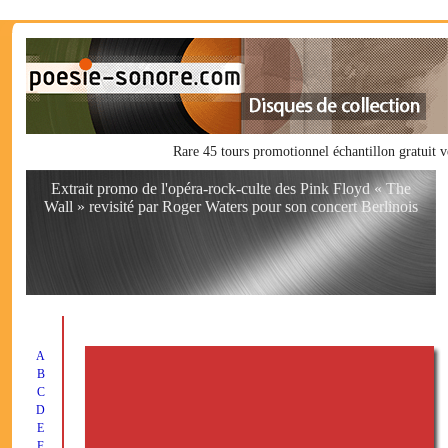
Rare 45 tours promotionnel échantillon gratuit
Extrait promo de l'opéra-rock-culte des Pink Floyd « The
Wall » revisité par Roger Waters pour son concert Berlinois
A
B
C
D
E
F