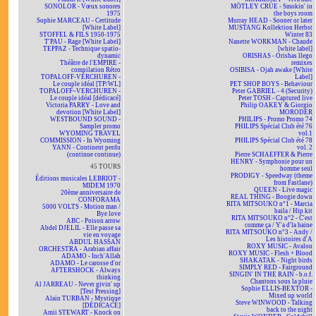
SONOLOR - Vœux sonores
MÖTLEY CRÜE - Smokin' in
1975
the boys room
Sophie MARCEAU - Certitude
Murray HEAD - Sooner or later
[White Label]
MUSTANG Kollektion Herbst
STOFFEL & FILS 1950-1975
Winter 83
T'PAU - Rage [White Label]
Nanette WORKMAN - Chaude
TEPPAZ - Technique spatio-
[white label]
dynamic
ORISHAS - Orishas llego
Théâtre de l'EMPIRE -
remixes
compilation Rétro
OSIBISA - Ojah awake [White
TOPALOFF-VERCHUREN -
Label]
Le couple idéal [TP/WL]
PET SHOP BOYS - Behaviour
TOPALOFF~VERCHUREN -
Peter GABRIEL - 4 (Security)
Le couple idéal [dédicacé]
Peter TOSH - Captured live
Victoria PARRY - Love and
Philip OAKEY & Giorgio
devotion [White Label]
MORODER
WESTBOUND SOUND -
PHILIPS - Promo Promo 74
Sampler promo
PHILIPS Spécial Club été 76
WYOMING TRAVEL
vol.1
COMMISSION - In Wyoming
PHILIPS Spécial Club été 78
YANN - Continent perdu
vol. 2
(continue continue)
Pierre SCHAEFFER & Pierre
HENRY - Symphonie pour un
45 TOURS
homme seul
PRODIGY - Speedway (theme
Éditions musicales LEBRIOT -
from Fastlane)
MIDEM 1970
QUEEN - Live magic
20ème anniversaire de
REAL THING - Boogie down
CONFORAMA
RITA MITSOUKO n°1 - Marcia
5000 VOLTS - Motion man /
baila / Hip kit
Bye love
RITA MITSOUKO n°2 - C'est
ABC - Poison arrow
comme ça / Y'a d'la haine
Abdel DJELIL - Elle passe sa
RITA MITSOUKO n°3 - Andy /
vie en voyage
Les histoires d'A
ABDUL HASSAN
ROXY MUSIC - Avalon
ORCHESTRA - Arabian affair
ROXY MUSIC - Flesh + Blood
ADAMO - Inch'Allah
SHAKATAK - Night birds
ADAMO - Le carosse d'or
SIMPLY RED - Fairground
AFTERSHOCK - Always
SINGIN' IN THE RAIN - b.o.f.
thinking
Chantons sous la pluie
Al JARREAU - Never givin' up
Sophie ELLIS-BEXTOR -
[Test Pressing]
Mixed up world
Alain TURBAN - Mystique
Steve WINWOOD - Talking
[DÉDICACÉ]
back to the night
Amii STEWART - Knock on