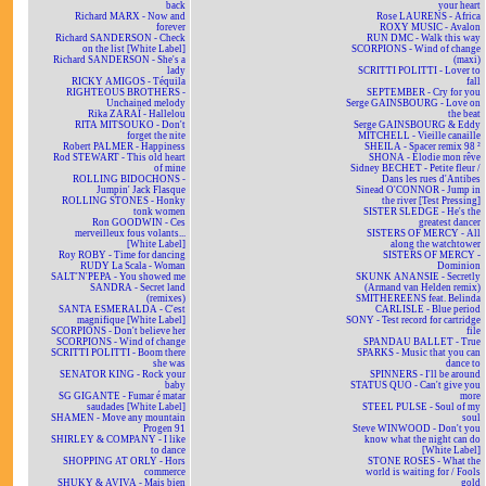
back
your heart
Richard MARX - Now and
Rose LAURENS - Africa
forever
ROXY MUSIC - Avalon
Richard SANDERSON - Check
RUN DMC - Walk this way
on the list [White Label]
SCORPIONS - Wind of change
Richard SANDERSON - She's a
(maxi)
lady
SCRITTI POLITTI - Lover to
RICKY AMIGOS - Téquila
fall
RIGHTEOUS BROTHERS -
SEPTEMBER - Cry for you
Unchained melody
Serge GAINSBOURG - Love on
Rika ZARAÏ - Hallelou
the beat
RITA MITSOUKO - Don't
Serge GAINSBOURG & Eddy
forget the nite
MITCHELL - Vieille canaille
Robert PALMER - Happiness
SHEILA - Spacer remix 98 ²
Rod STEWART - This old heart
SHONA - Elodie mon rêve
of mine
Sidney BECHET - Petite fleur /
ROLLING BIDOCHONS -
Dans les rues d'Antibes
Jumpin' Jack Flasque
Sinead O'CONNOR - Jump in
ROLLING STONES - Honky
the river [Test Pressing]
tonk women
SISTER SLEDGE - He's the
Ron GOODWIN - Ces
greatest dancer
merveilleux fous volants...
SISTERS OF MERCY - All
[White Label]
along the watchtower
Roy ROBY - Time for dancing
SISTERS OF MERCY -
RUDY La Scala - Woman
Dominion
SALT'N'PEPA - You showed me
SKUNK ANANSIE - Secretly
SANDRA - Secret land
(Armand van Helden remix)
(remixes)
SMITHEREENS feat. Belinda
SANTA ESMERALDA - C'est
CARLISLE - Blue period
magnifique [White Label]
SONY - Test record for cartridge
SCORPIONS - Don't believe her
file
SCORPIONS - Wind of change
SPANDAU BALLET - True
SCRITTI POLITTI - Boom there
SPARKS - Music that you can
she was
dance to
SENATOR KING - Rock your
SPINNERS - I'll be around
baby
STATUS QUO - Can't give you
SG GIGANTE - Fumar é matar
more
saudades [White Label]
STEEL PULSE - Soul of my
SHAMEN - Move any mountain
soul
Progen 91
Steve WINWOOD - Don't you
SHIRLEY & COMPANY - I like
know what the night can do
to dance
[White Label]
SHOPPING AT ORLY - Hors
STONE ROSES - What the
commerce
world is waiting for / Fools
SHUKY & AVIVA - Mais bien
gold