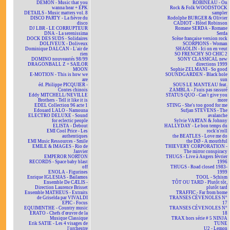
DEMON - Music that you
ROBINEAU - On
wanna hear + EPK
Rock & Folk WOODSTOCK
DETAILS - Music matters vol. 8
sampler
DISCO PARTY - La fièvre du
Rodolphe BURGER & Olivier
disco
CADIOT - Hôtel Robinson
DJ LBR - LE CORRUPTEUR
Romane SERDA - Romane
DNA - La serenissima
Serda
DOCK DES SUDS - Solidaires
Scène française version rock
DOLIVEUX - Doliveux
SCORPIONS - Woman
Dominique DALCAN - L'air de
SHAOLIN - Ici on en veut
rien
SO FRENCHY SO CHIC 2
DOMINO nouveautés 98/99
SONY CLASSICAL new
DRAGONBALL Z + SAILOR
directions 1999
MOON
Sophie ZELMANI - So good
E-MOTION - This is how we
SOUNDGARDEN - Black hole
are
sun
éd. Philippe PICQUIER -
SOUS LE MANTEAU feat.
Contes chinois
ZAMBLA - J'suis pas rassuré
Eddy MITCHELL/NEVILLE
STATUS QUO - Can't give you
Brothers - Tell it like it is
more
EDEL Collection 96 acte 1
STING - She's too good for me
Edouard LALO - Namouna
Sufjan STEVENS - The
ELECTRO DELUXE - Sound
avalanche
for eclectic people
Sylvie VARTAN & Johnny
ELISTA - Debout
HALLYDAY - Le bon temps du
EMI Cool Price - Les
rock'n'roll
authentiques
the BEATLES - Love me do
EMI Music Ressources - Smile
the DØ - A mouthful
EMILE & IMAGES - Rio de
THIEVERY CORPORATION -
Janvier
The mirror conspiracy
EMPEROR NORTON
THUGS - Live à Angers février
RECORDS - Space baby blast
1996
off
THUGS - Road closed 1983-
ENOLA - Figurines
1999
Enrique IGLESIAS - Bailamos
TOOL - Schism
Ensemble De CÆLIS -
TÔT OU TARD - Plutôt tôt,
Direction Laurence Brisset
plutôt tard
Ensemble MATHEUS - Extraits
TRAFFIC - Far from home
de Griselda par VIVALDI
TRANSES CÉVENOLES N°
EPIC - Focus
17
EQUIMINTHE - Country music
TRANSES CÉVENOLES N°
ERATO - Chefs d'œuvre de la
18
Musique Classique
TRAX hors série # 5 NINJA
Erik SATIE - Les 4 visages de
TUNE
l'orchestre
U2 - Lemon