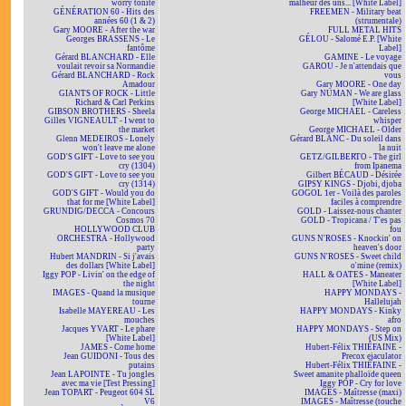
worry tonite
malheur des uns... [White Label]
GÉNÉRATION 60 - Hits des
FREEMEN - Military beat
années 60 (1 & 2)
(strumentale)
Gary MOORE - After the war
FULL METAL HITS
Georges BRASSENS - Le
GÉLOU - Salomé E.P. [White
fantôme
Label]
Gérard BLANCHARD - Elle
GAMINE - Le voyage
voulait revoir sa Normandie
GAROU - Je n'attendais que
Gérard BLANCHARD - Rock
vous
Amadour
Gary MOORE - One day
GIANTS OF ROCK - Little
Gary NUMAN - We are glass
Richard & Carl Perkins
[White Label]
GIBSON BROTHERS - Sheela
George MICHAEL - Careless
Gilles VIGNEAULT - I went to
whisper
the market
George MICHAEL - Older
Glenn MEDEIROS - Lonely
Gérard BLANC - Du soleil dans
won't leave me alone
la nuit
GOD'S GIFT - Love to see you
GETZ/GILBERTO - The girl
cry (1304)
from Ipanema
GOD'S GIFT - Love to see you
Gilbert BÉCAUD - Désirée
cry (1314)
GIPSY KINGS - Djobi, djoba
GOD'S GIFT - Would you do
GOGOL 1er - Voilà des paroles
that for me [White Label]
faciles à comprendre
GRUNDIG/DECCA - Concours
GOLD - Laissez-nous chanter
Cosmos 70
GOLD - Tropicana / T'es pas
HOLLYWOOD CLUB
fou
ORCHESTRA - Hollywood
GUNS N'ROSES - Knockin' on
party
heaven's door
Hubert MANDRIN - Si j'avais
GUNS N'ROSES - Sweet child
des dollars [White Label]
o'mine (remix)
Iggy POP - Livin' on the edge of
HALL & OATES - Maneater
the night
[White Label]
IMAGES - Quand la musique
HAPPY MONDAYS -
tourne
Hallelujah
Isabelle MAYEREAU - Les
HAPPY MONDAYS - Kinky
mouches
afro
Jacques YVART - Le phare
HAPPY MONDAYS - Step on
[White Label]
(US Mix)
JAMES - Come home
Hubert-Félix THIÉFAINE -
Jean GUIDONI - Tous des
Precox ejaculator
putains
Hubert-Félix THIÉFAINE -
Jean LAPOINTE - Tu jongles
Sweet amanite phalloïde queen
avec ma vie [Test Pressing]
Iggy POP - Cry for love
Jean TOPART - Peugeot 604 SL
IMAGES - Maîtresse (maxi)
V6
IMAGES - Maîtresse (touche