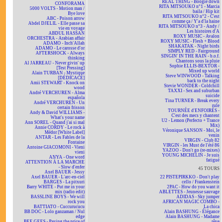
REAL THING - Boogie down
CONFORAMA
RITA MITSOUKO n°1 - Marcia
5000 VOLTS - Motion man /
baila / Hip kit
Bye love
RITA MITSOUKO n°2 - C'est
ABC - Poison arrow
comme ça / Y'a d'la haine
Abdel DJELIL - Elle passe sa
RITA MITSOUKO n°3 - Andy /
vie en voyage
Les histoires d'A
ABDUL HASSAN
ROXY MUSIC - Avalon
ORCHESTRA - Arabian affair
ROXY MUSIC - Flesh + Blood
ADAMO - Inch'Allah
SHAKATAK - Night birds
ADAMO - Le carosse d'or
SIMPLY RED - Fairground
AFTERSHOCK - Always
SINGIN' IN THE RAIN - b.o.f.
thinking
Chantons sous la pluie
Al JARREAU - Never givin' up
Sophie ELLIS-BEXTOR -
[Test Pressing]
Mixed up world
Alain TURBAN - Mystique
Steve WINWOOD - Talking
[DÉDICACÉ]
back to the night
Amii STEWART - Knock on
Stevie WONDER - Coldchill
wood
TAXXI - Sex and suburban
André VERCHUREN - Alma
suicide
española
Tina TURNER - Break every
André VERCHUREN - Un
rule
certain frisson
TOURNÉE d'ENFOIRÉS -
Andy & David WILLIAMS -
C'est des mecs y chantent
What's your name
U2 - Lemon (Perfecto + Trance
Ann SOREL - Quand j'ai si mal
Mix)
Annie CORDY - Le rock à
Véronique SANSON - Moi, le
Médor [White Label]
venin
ANTAR - Les Fables de la
VIRGIN - Club 82
Fontaine
VIRGIN - les Must de l'été 86
Antoine GIACOMONI - Vieni
YAZOO - Don't go (re-mixes)
vieni
YOUNG MICHELIN - Je suis
ANYA - One word
fatigué
ATTENTION À LA MARCHE
- Slow d'enfer
45 TOURS
Axel BAUER - Jessy
Axel BAUER - L'arc-en-ciel
22 PISTEPIRKKO - Don't play
BARGES - La pitxuri
cello / Frankenstein
Barry WHITE - Put me in your
2PAC - How do you want it
mix (radio edit)
ABLETTES - Jeunesse sauvage
BASSLINE BOYS - We will
ADIDAS - Sky jumper
rock you
AFRICAN MAGIC COMBO -
BATTIATO - Cuccurucucu
La chica
BB DOC - Lolo ganzaman / Nul
Alain BASHUNG - Élégance
edge
Alain BASHUNG - Madame
BEE GEES - Paying the price of
rêve