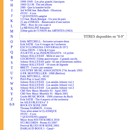
G
1900-1949 - Les plus grands classiques
H
1969 CLUB - The red album
2MS - Que la lumière brille
I
3rd WISH feat. BabyBash - Obsesion
4YOU - 4 you
J
7 QUESTIONS sampler
113 feat. Black Rénégat - Un jour de paix
K
25 ans d'ISRAËL - Renaissance d'une nation
2PAC - How do you want it
L
La MESSALINE française
M
33ème gala de l'UNION des ARTISTES (1963)
N
TITRES disponibles en "0-9"
O
Eddy MITCHELL - Soixante soixante-deux
Erik SATIE - Les 4 visages de l'orchestre
P
ENCYCLOPAEDIA UNIVERSALIS 1972
Céline DION - 1 fille & 4 types
Q
JULIETTE et les INDÉPENDANTS - 14 juillet
Johnny HALLYDAY - Mille et une vie
R
COCHONOU 25ème anniversaire - 3 grands succès
Johnny HALLYDAY parle - 65 mn d'entretiens inédits
S
Johnny HALLYDAY - 10 titres de légende
T
BRETT - 3 nuits par semaine
COUNTRY MUSIC ASSOCIATION 27th Awards 1993
U
O.P.R. MONTPELLIER - 1988 (Berlioz)
Eddy MITCHELL - 60 62
V
PIAS Play it loud 2005
Johnny HALLYDAY - Les années Johnny vol.1
W
Johnny HALLYDAY - Les années Johnny vol.2
Johnny HALLYDAY - Les années Johnny vol.3
X
CMJ New Music Monthly 92 - April 2001
Y
CMJ New Music Monthly 91 - March 2001
Guide MUSIC BOOK - 1000 citations du Rock
Z
Erik SATIE - The 4 aspects of the orchestra
les AILES BLEUES n° 3
0-9
ROCK EN SEINE 2009
Thomas DARMON - 4 titres
Vous allez aimer le CLASSIQUE
4YOU - 4 you
7 QUESTIONS sampler
Music from SOUTH KOREA 2010
ST2 RECORDS - Promo 01/2007
Festival BLUES SUR SEINE 2003
DARGAUD BOOX 1 - Canal+