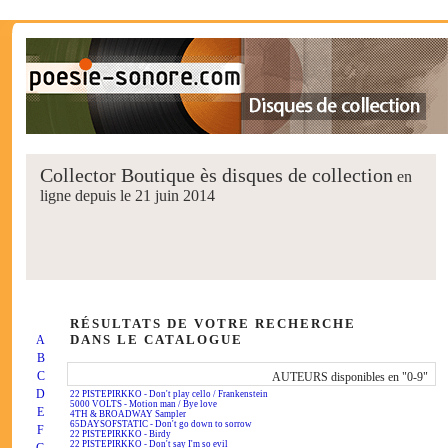
Collector Boutique ès disques de collection
en
ligne depuis le 21 juin 2014
RÉSULTATS DE VOTRE RECHERCHE
DANS LE CATALOGUE
A
B
C
AUTEURS disponibles en "0-9"
D
22 PISTEPIRKKO - Don't play cello / Frankenstein
5000 VOLTS - Motion man / Bye love
E
4TH & BROADWAY Sampler
65DAYSOFSTATIC - Don't go down to sorrow
F
22 PISTEPIRKKO - Birdy
22 PISTEPIRKKO - Don't say I'm so evil