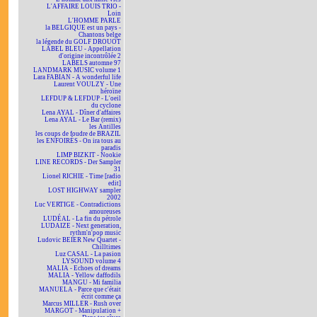
L'AFFAIRE LOUIS TRIO -
Loin
L'HOMME PARLE
la BELGIQUE est un pays -
Chantons belge
la légende du GOLF DROUOT
LABEL BLEU - Appellation
d'origine incontrôlée 2
LABELS automne 97
LANDMARK MUSIC volume 1
Lara FABIAN - A wonderful life
Laurent VOULZY - Une
héroïne
LEFDUP & LEFDUP - L'oeil
du cyclone
Lena AYAL - Dîner d'affaires
Lena AYAL - Le Bar (remix)
les Antilles
les coups de foudre de BRAZIL
les ENFOIRÉS - On ira tous au
paradis
LIMP BIZKIT - Nookie
LINE RECORDS - Der Sampler
31
Lionel RICHIE - Time [radio
edit]
LOST HIGHWAY sampler
2002
Luc VERTIGE - Contradictions
amoureuses
LUDÉAL - La fin du pétrole
LUDAIZE - Next generation,
rythm'n'pop music
Ludovic BEIER New Quartet -
Chilltimes
Luz CASAL - La pasion
LYSOUND volume 4
MALIA - Echoes of dreams
MALIA - Yellow daffodils
MANGU - Mi familia
MANUELA - Parce que c'était
écrit comme ça
Marcus MILLER - Rush over
MARGOT - Manipulation +