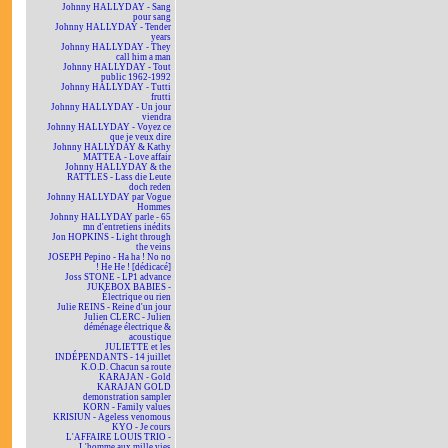
Johnny HALLYDAY - Sang
pour sang
Johnny HALLYDAY - Tender
years
Johnny HALLYDAY - They
call him a man
Johnny HALLYDAY - Tout
public 1962-1992
Johnny HALLYDAY - Tutti
frutti
Johnny HALLYDAY - Un jour
viendra
Johnny HALLYDAY - Voyez ce
que je veux dire
Johnny HALLYDAY & Kathy
MATTEA - Love affair
Johnny HALLYDAY & the
RATTLES - Lass die Leute
doch reden
Johnny HALLYDAY par Vogue
Hommes
Johnny HALLYDAY parle - 65
mn d'entretiens inédits
Jon HOPKINS - Light through
the veins
JOSEPH Pepino - Ha ha ! No no
! He He ! [dédicacé]
Joss STONE - LP1 advance
JUKEBOX BABIES -
Électrique ou rien
Julie REINS - Reine d'un jour
Julien CLERC - Julien
déménage électrique &
acoustique
JULIETTE et les
INDÉPENDANTS - 14 juillet
K.O.D. Chacun sa route
KARAJAN - Gold
KARAJAN GOLD
demonstration sampler
KORN - Family values
KRISIUN - Ageless venomous
KYO - Je cours
L'AFFAIRE LOUIS TRIO -
L'homme aux mille vies