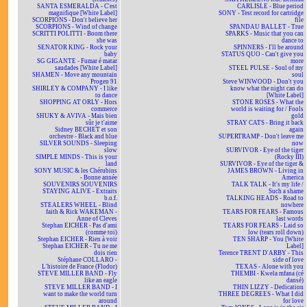
SANTA ESMERALDA - C'est
CARLISLE - Blue period
magnifique [White Label]
SONY - Test record for cartridge
SCORPIONS - Don't believe her
file
SCORPIONS - Wind of change
SPANDAU BALLET - True
SCRITTI POLITTI - Boom there
SPARKS - Music that you can
she was
dance to
SENATOR KING - Rock your
SPINNERS - I'll be around
baby
STATUS QUO - Can't give you
SG GIGANTE - Fumar é matar
more
saudades [White Label]
STEEL PULSE - Soul of my
SHAMEN - Move any mountain
soul
Progen 91
Steve WINWOOD - Don't you
SHIRLEY & COMPANY - I like
know what the night can do
to dance
[White Label]
SHOPPING AT ORLY - Hors
STONE ROSES - What the
commerce
world is waiting for / Fools
SHUKY & AVIVA - Mais bien
gold
sûr je t'aime
STRAY CATS - Bring it back
Sidney BECHET et son
again
orchestre - Black and blue
SUPERTRAMP - Don't leave me
SILVER SOUNDS - Sleeping
now
slow
SURVIVOR - Eye of the tiger
SIMPLE MINDS - This is your
(Rocky III)
land
SURVIVOR - Eye of the tiger &
SONY MUSIC & les Chérubins
JAMES BROWN - Living in
- Bonne année
America
SOUVENIRS SOUVENIRS
TALK TALK - It's my life /
STAYING ALIVE - Extraits
Such a shame
b.o.f.
TALKING HEADS - Road to
STEALERS WHEEL - Blind
nowhere
faith & Rick WAKEMAN -
TEARS FOR FEARS - Famous
Anne of Cleves
last words
Stephan EICHER - Pas d'ami
TEARS FOR FEARS - Laid so
(comme toi)
low (tears roll down)
Stephan EICHER - Rien à voir
TEN SHARP - You [White
Stephan EICHER - Tu ne me
Label]
dois rien
Terence TRENT D'ARBY - This
Stéphane COLLARO -
side of love
L'histoire de France (Flodor)
TEXAS - Alone with you
STEVE MILLER BAND - Fly
THEMBI - Kwela mfana (cé
like an eagle
dansé)
STEVE MILLER BAND - I
THIN LIZZY - Dedication
want to make the world turn
THREE DEGREES - What I did
around
for love