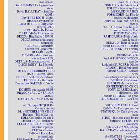
mouvement
from SHINE ON
David CHARVET - Apprendre à
PINK FLOYD - Take it back
aimer
POLICE - Selections from
David HALLYDAY - Satellite
MESSAGE IN A BOX
(2005)
POP & CORN - La Fête de
David LEE ROTH - Night
toutes les Musiques
life/She's my machine
POPPYS - Non, non, rien n'a
David McNEIL - Hollywood
changé
(Olympia 97)
POULAIN vous offre les plus
DE PALMAS - De Palmas
beaux chants de Noël
DE PALMAS - Elle s'ennuie
PUTUMAYO - Mali
DECCA - Highlights 1997-98
RASPIGAOUS - Mois d'août
DECCA release programme
(sers le jaune)
autumn 89
RENAUD - Dans la jungle
DELABEL Actualités
Rickie LEE JONES - Dat dere
novembre 95 janvier 96
ROBBER BANK - It's a family
DELABEL été 99
affair
DEMON - Music that you
ROBINEAU - On
wanna hear + EPK
Rock & Folk WOODSTOCK
DETAILS - Music matters vol. 8
sampler
DISCO PARTY - La fièvre du
Rodolphe BURGER & Olivier
disco
CADIOT - Hôtel Robinson
DJ LBR - LE CORRUPTEUR
Romane SERDA - Romane
DNA - La serenissima
Serda
DOCK DES SUDS - Solidaires
Scène française version rock
DOLIVEUX - Doliveux
SCORPIONS - Woman
Dominique DALCAN - L'air de
SHAOLIN - Ici on en veut
rien
SO FRENCHY SO CHIC 2
DOMINO nouveautés 98/99
SONY CLASSICAL new
DRAGONBALL Z + SAILOR
directions 1999
MOON
Sophie ZELMANI - So good
E-MOTION - This is how we
SOUNDGARDEN - Black hole
are
sun
éd. Philippe PICQUIER -
SOUS LE MANTEAU feat.
Contes chinois
ZAMBLA - J'suis pas rassuré
Eddy MITCHELL/NEVILLE
STATUS QUO - Can't give you
Brothers - Tell it like it is
more
EDEL Collection 96 acte 1
STING - She's too good for me
Edouard LALO - Namouna
Sufjan STEVENS - The
ELECTRO DELUXE - Sound
avalanche
for eclectic people
Sylvie VARTAN & Johnny
ELISTA - Debout
HALLYDAY - Le bon temps du
EMI Cool Price - Les
rock'n'roll
authentiques
the BEATLES - Love me do
EMI Music Ressources - Smile
the DØ - A mouthful