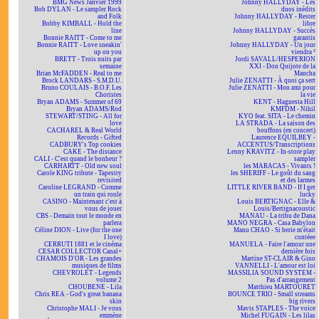
BMG News Janvier 1999
Johnny HALLYDAY - Les
Bob DYLAN - Le sampler Rock
duos inédits
and Folk
Johnny HALLYDAY - Rester
Bobby KIMBALL - Hold the
libre
line
Johnny HALLYDAY - Succès
Bonnie RAITT - Come to me
garantis
Bonnie RAITT - Love sneakin'
Johnny HALLYDAY - Un jour
up on you
viendra ²
BRETT - Trois nuits par
Jordi SAVALL/HESPERION
semaine
XXI - Don Quijote de la
Brian McFADDEN - Real to me
Mancha
Brock LANDARS - S.M.D.U.
Julie ZENATTI - À quoi ça sert
Bruno COULAIS - B.O.F. Les
Julie ZENATTI - Mon ami pour
Choristes
la vie
Bryan ADAMS - Summer of 69
KENT - Hagnesta Hill
Bryan ADAMS/Rod
KMFDM - Nihil
STEWART/STING - All for
KYO feat. SITA - Le chemin
love
LA STRADA - La saison des
CACHAREL & Real World
bouffons (en concert)
Records - Gifted
Laurence EQUILBEY -
CADBURY's Top cookies
ACCENTUS/Transcriptions
CAKE - The distance
Lenny KRAVITZ - In-store play
CALI - C'est quand le bonheur ?
sampler
CARHARTT - Old new soul
les MARACAS - Vivants !
Carole KING tribute - Tapestry
les SHERIFF - Le goût du sang
revisited
et des larmes
Caroline LEGRAND - Comme
LITTLE RIVER BAND - If I get
un train qui roule
lucky
CASINO - Maintenant c'est à
Louis BERTIGNAC - Elle &
vous de jouer
Louis/Bertignacoustic
CBS - Demain tout le monde en
MANAU - La tribu de Dana
parlera
MANO NEGRA - Casa Babylon
Céline DION - Live (for the one
Manu CHAO - Si berie m'était
I love)
contéee
CERRUTI 1881 et le cinéma
MANUELA - Faire l'amour une
CESAR COLLECTOR Canal+
dernière fois
CHAMOIS D'OR - Les grandes
Martine ST-CLAIR & Gino
musiques de films
VANNELLI - L'amour est loi
CHEVROLET - Legends
MASSILIA SOUND SYSTEM -
volume 2
Pas d'arrangement
CHOUBENE - Lila
Matthieu MARTOURET
Chris REA - God's great banana
BOUNCE TRIO - Small streams
skin
big rivers
Christophe MALI - Je vous
Mavis STAPLES - The voice
emmène
Michel FUGAIN - Les lilas