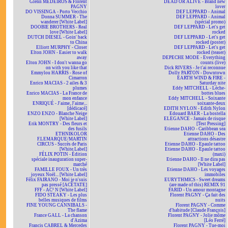
Glenn MEDEIROS & Florent
DEAD OR ALIVE - Brand new
PAGNY
lover
DO VISSINGA - Porto Vecchio
DEF LEPPARD - Animal
Donna SUMMER - The
DEF LEPPARD - Animal
wanderer [White Label]
(spécial promo)
DOOBIE BROTHERS - Real
DEF LEPPARD - Let's get
love [White Label]
rocked
DUTCH DIESEL - Goin' back
DEF LEPPARD - Let's get
to China
rocked (poster)
Elliott MURPHY - Closer
DEF LEPPARD - Let's get
Elton JOHN - Easier to walk
rocked (teaser)
away
DEPECHE MODE - Everything
Elton JOHN - I don't wanna go
counts (live)
on with you like that
Dick RIVERS - Je t'ai reconnue
Emmylou HARRIS - Rose of
Dolly PARTON - Downtown
Cimarron
EARTH WIND & FIRE -
Enrico MACIAS - 2 ailes & 3
Saturday nite
plumes
Eddy MITCHELL - Lèche-
Enrico MACIAS - La France de
bottes blues
mon enfance
Eddy MITCHELL - Soixante
ENRIQUÉ - J'aime, J'aime...
soixante-deux
[dédicacé]
EDITH NYLON - Edith Nylon
ENZO ENZO - Blanche Neige
Edouard BAER - La bostella
[White Label]
ELEGANCE - Jamais de risque
Erik MONTRY - Des fleurs et
[Test Pressing]
des fusils
Etienne DAHO - Caribbean sea
ETHNIKOLOR
Etienne DAHO - Des
F.LEMARQUE/MARTIN
attractions désastre
CIRCUS - Succès de Paris
Etienne DAHO - Epaule tattoo
[White Label]
Etienne DAHO - Epaule tattoo
FÉLIX POTIN - Édition
(maxi)
spéciale inauguration super-
Etienne DAHO - Il ne dira pas
marché
[White Label]
FAMILLE FOUX - Un très
Etienne DAHO - Les voyages
joyeux Noël... [White Label]
immobiles
Félix FAIRANO - Moi je n'suis
EURYTHMICS - Sweet dreams
pas pressé [ACÉTATE]
(are made of this) REMIX 91
FFF - AC² N [White Label]
FARID - Un amour montagne
FIDO STEAKY - Les plus
Florent PAGNY - Ça fait des
belles musiques de films
nuits
FINE YOUNG CANNIBALS -
Florent PAGNY - Comme
The flame
d'habitude [Claude François]
France GALL - La chanson
Florent PAGNY - Jolie môme
d'Azima
[Léo Ferré]
Francis CABREL & Mercedes
Florent PAGNY - Tue-moi