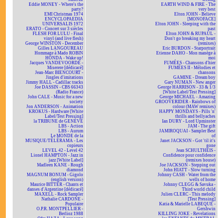
Eddie MONEY - Where's the
EARTH WIND & FIRE - The
party?
very best
EMI Christmas 1974
Elton JOHN - Believe
ENCYCLOPAEDIA
[MONOFACE]
UNIVERSALIS 1972
Elton JOHN - Sleeping with the
ERATO - Concert sur 3 siècles
past
FLESH FOR LULU - Final
Elton JOHN & RUPAUL -
vinyl (and live flesh)
Don't go breaking my heart
George WINSTON - December
(remixes)
Gilles LANGOUREAU
Eric BURDON - Starportrait
Hommage à Mado ROBIN
Etienne DAHO - Mon manège à
HONDA - Wake up!
moi
Jacques VANDEVOORDE -
FUMÉES - Chansons d'hier
Miserere [dédicacé]
FUMÉES II - Mélodies et
Jean-Marc BIENCOURT -
chansons
Jingles d'imitations
GAMINE - Dream boy
Jimmy HALL - Cadillac tracks
Gary NUMAN - New anger
Joe DASSIN - CBS 66343
George HARRISON - 33 & 1/3
(Radio France)
[White Label/Test Pressing]
John CALE - Music for a new
George MICHAEL - Amazing
society
GROOVERIDER - Rainbows of
Jon ANDERSON - Animation
colour (MAW remixes)
KROKUS - Hardware [White
HAPPY MONDAYS - Pills 'n'
Label/Test Pressing]
thrills and bellyaches
la TRIBUNE de GENÈVE
Ian DURY - Lord Upminster
LBS - Action
JAM - The gift
LBS - Aurum
JAMIROQUAI - Sampler Best
Le MONDE de la
of
MUSIQUE/TÉLÉRAMA - Les
Janet JACKSON - Got 'til it's
copieurs
gone
LEVEL 42 - Level 42
Jean SCHULTHEIS -
Lionel HAMPTON - Jazz in
Confidence pour confidence
jazz [White Label]
(remixes house)
Madleen KANE - Rough
Joe JACKSON - Stepping out
diamond
John HIATT - Slow turning
MAGNUM BONUM - Gigolo
Johnny CASH - Water from the
(english version)
wells of home
Maurice BITTER - Chants et
Johnny CLEGG & Savuka -
danses d'Argentine [dédicacé]
Third world child
MAXELL - Rock Sampler
Julien CLERC - This melody
Nathalie CARDONE -
[Test Pressing]
Populaire
Katia & Marielle LABEQUE -
O.P.R. MONTPELLIER -
Gershwin
Berlioz 1988
KILLING JOKE - Revelations