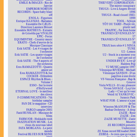
EMILE & IMAGES - Rio de
THIEVERY CORPORATION -
Janvier
The mirror conspiracy
EMPEROR NORTON
THUGS - Live à Angers février
RECORDS - Space baby blast
1996
off
THUGS - Road closed 1983-
ENOLA - Figurines
1999
Enrique IGLESIAS - Bailamos
TOOL - Schism
Ensemble De CÆLIS -
TÔT OU TARD - Plutôt tôt,
Direction Laurence Brisset
plutôt tard
Ensemble MATHEUS - Extraits
TRAFFIC - Far from home
de Griselda par VIVALDI
TRANSES CÉVENOLES N°
EPIC - Focus
17
EQUIMINTHE - Country music
TRANSES CÉVENOLES N°
ERATO - Chefs d'œuvre de la
18
Musique Classique
TRAX hors série # 5 NINJA
Erik SATIE - Les 4 visages de
TUNE
l'orchestre
U2 - Lemon
Erik SATIE - Les quatre visages
U2 - Stuck in a moment you
de l'orchestre
can't get out of
Erik SATIE - The 4 aspects of
UNDER BYEN - Live @
the orchestra
Haldern Pop
Eros RAMAZZOTTI - Quanto
V2 MUSIC sampler 1997
amore sei
Véronique RIVIÈRE - Michaël
Eros RAMAZZOTTI & Joe
Véronique SANSON - D'un
COCKER - Difendero
papillon à une étoile
ESPACE Rhythm & Blues -
VF-Version Française - Rap &
Volume 2
Groove
ESSO - Sur la route
Viola WILLS - It's my pleasure
d'Hollywood
Vivien SAVAGE - La p'tite
ETERNAL LOVE - le meilleur
Lady + C'est qu'le vent
des slows
Weird Al YANKOVIC -
F-COMMUNICATIONS - 7th
Jurassic Park
birthday sampler
WHAT FOR - L'amour n'a pas
FAN DE le magazine - CD
de loi
interview
Winston McANUFF & The
FARGO sampler 2005
Bazbaz Orchestra - A drop
Farid RUSSLAN - Musique de
ZAZIE - Rose
films
ZAZIE - Zen
FARM JOB - Hokkaïdo rush
ZAZIE MUSETTE - Zazie
FASZINATION MUSIK - Les
Musette
clous du nouveau label
ZE RECORDS presents
FATA MORGANA - Le petit
Undercover
monde
ZE Xmas record REloaded 2004
Festival BLUES SUR SEINE
ZEBDA - Je crois que ça va pas