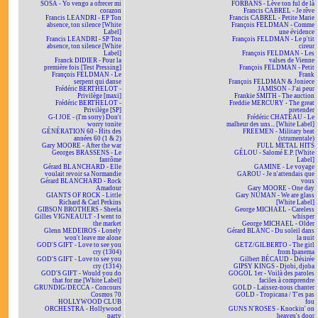
SOSA - Yo vengo a ofrecer mi
FORBANS - Lève ton ful de là
corazon
Francis CABREL - Je rêve
Francis LEANDRI - EP Ton
Francis CABREL - Petite Marie
absence, ton silence [White
François FELDMAN - Comme
Label]
une évidence
Francis LEANDRI - SP Ton
François FELDMAN - Le p'tit
absence, ton silence [White
cireur
Label]
François FELDMAN - Les
Franck DIDIER - Pour la
valses de Vienne
première fois [Test Pressing]
François FELDMAN - Petit
François FELDMAN - Le
Frank
serpent qui danse
François FELDMAN & Joniece
Frédéric BERTHELOT -
JAMISON - J'ai peur
Privilège [maxi]
Frankie SMITH - The auction
Frédéric BERTHELOT -
Freddie MERCURY - The great
Privilège [SP]
pretender
G-I JOE - (I'm sorry) Don't
Frédéric CHATEAU - Le
worry tonite
malheur des uns... [White Label]
GÉNÉRATION 60 - Hits des
FREEMEN - Military beat
années 60 (1 & 2)
(strumentale)
Gary MOORE - After the war
FULL METAL HITS
Georges BRASSENS - Le
GÉLOU - Salomé E.P. [White
fantôme
Label]
Gérard BLANCHARD - Elle
GAMINE - Le voyage
voulait revoir sa Normandie
GAROU - Je n'attendais que
Gérard BLANCHARD - Rock
vous
Amadour
Gary MOORE - One day
GIANTS OF ROCK - Little
Gary NUMAN - We are glass
Richard & Carl Perkins
[White Label]
GIBSON BROTHERS - Sheela
George MICHAEL - Careless
Gilles VIGNEAULT - I went to
whisper
the market
George MICHAEL - Older
Glenn MEDEIROS - Lonely
Gérard BLANC - Du soleil dans
won't leave me alone
la nuit
GOD'S GIFT - Love to see you
GETZ/GILBERTO - The girl
cry (1304)
from Ipanema
GOD'S GIFT - Love to see you
Gilbert BÉCAUD - Désirée
cry (1314)
GIPSY KINGS - Djobi, djoba
GOD'S GIFT - Would you do
GOGOL 1er - Voilà des paroles
that for me [White Label]
faciles à comprendre
GRUNDIG/DECCA - Concours
GOLD - Laissez-nous chanter
Cosmos 70
GOLD - Tropicana / T'es pas
HOLLYWOOD CLUB
fou
ORCHESTRA - Hollywood
GUNS N'ROSES - Knockin' on
party
heaven's door