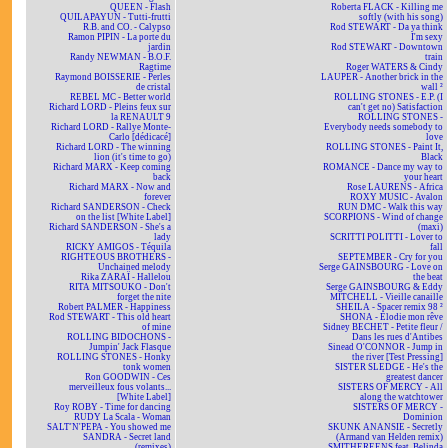
QUEEN - Flash
Roberta FLACK - Killing me
QUILAPAYUN - Tutti-frutti
softly (with his song)
R.B. and CO. - Calypso
Rod STEWART - Da ya think
Ramon PIPIN - La porte du
I'm sexy
jardin
Rod STEWART - Downtown
Randy NEWMAN - B.O.F.
train
Ragtime
Roger WATERS & Cindy
Raymond BOISSERIE - Perles
LAUPER - Another brick in the
de cristal
wall ²
REBEL MC - Better world
ROLLING STONES - E.P. (I
Richard LORD - Pleins feux sur
can't get no) Satisfaction
la RENAULT 9
ROLLING STONES -
Richard LORD - Rallye Monte-
Everybody needs somebody to
Carlo [dédicacé]
love
Richard LORD - The winning
ROLLING STONES - Paint It,
lion (it's time to go)
Black
Richard MARX - Keep coming
ROMANCE - Dance my way to
back
your heart
Richard MARX - Now and
Rose LAURENS - Africa
forever
ROXY MUSIC - Avalon
Richard SANDERSON - Check
RUN DMC - Walk this way
on the list [White Label]
SCORPIONS - Wind of change
Richard SANDERSON - She's a
(maxi)
lady
SCRITTI POLITTI - Lover to
RICKY AMIGOS - Téquila
fall
RIGHTEOUS BROTHERS -
SEPTEMBER - Cry for you
Unchained melody
Serge GAINSBOURG - Love on
Rika ZARAÏ - Hallelou
the beat
RITA MITSOUKO - Don't
Serge GAINSBOURG & Eddy
forget the nite
MITCHELL - Vieille canaille
Robert PALMER - Happiness
SHEILA - Spacer remix 98 ²
Rod STEWART - This old heart
SHONA - Elodie mon rêve
of mine
Sidney BECHET - Petite fleur /
ROLLING BIDOCHONS -
Dans les rues d'Antibes
Jumpin' Jack Flasque
Sinead O'CONNOR - Jump in
ROLLING STONES - Honky
the river [Test Pressing]
tonk women
SISTER SLEDGE - He's the
Ron GOODWIN - Ces
greatest dancer
merveilleux fous volants...
SISTERS OF MERCY - All
[White Label]
along the watchtower
Roy ROBY - Time for dancing
SISTERS OF MERCY -
RUDY La Scala - Woman
Dominion
SALT'N'PEPA - You showed me
SKUNK ANANSIE - Secretly
SANDRA - Secret land
(Armand van Helden remix)
(remixes)
SMITHEREENS feat. Belinda