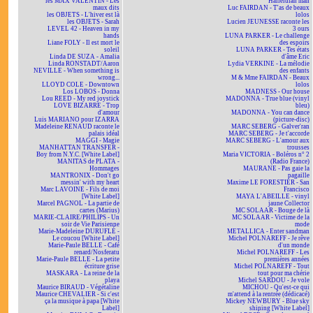
les MAX VALENTIN - Les
Halleluiah man
maux dits
Luc FAIRDAN - T'as de beaux
les OBJETS - L'hiver est là
lolos
les OBJETS - Sarah
Lucien JEUNESSE raconte les
LEVEL 42 - Heaven in my
3 ours
hands
LUNA PARKER - Le challenge
Liane FOLY - Il est mort le
des espoirs
soleil
LUNA PARKER - Tes états
Linda DE SUZA - Amalia
d'âme Eric
Linda RONSTADT/Aaron
Lydia VERKINE - La mélodie
NEVILLE - When something is
des enfants
wrong...
M & Mme FAIRDAN - Beaux
LLOYD COLE - Downtown
lolos
Los LOBOS - Donna
MADNESS - Our house
Lou REED - My red joystick
MADONNA - True blue (vinyl
LOVE BIZARRE - Trop
bleu)
d'amour
MADONNA - You can dance
Luis MARIANO pour IZARRA
(picture-disc)
Madeleine RENAUD raconte le
MARC SEBERG - Galver'ran
palais idéal
MARC SEBERG - Je t'accorde
MAGGI - Magie
MARC SEBERG - L'amour aux
MANHATTAN TRANSFER -
trousses
Boy from N.Y.C. [White Label]
Maria VICTORIA - Boléros n° 2
MANITAS de PLATA -
(Radio France)
Hommages
MAURANE - Pas gaie la
MANTRONIX - Don't go
pagaille
messin' with my heart
Maxime LE FORESTIER - San
Marc LAVOINE - Fils de moi
Francisco
[White Label]
MAYA L'ABEILLE - vinyl
Marcel PAGNOL - La partie de
jaune Collector
cartes (Marius)
MC SOLAAR - Bouge de là
MARIE-CLAIRE/PHILIPS - Un
MC SOLAAR - Victime de la
soir de Vie Parisienne
mode
Marie-Madeleine DURUFLÉ -
METALLICA - Enter sandman
Le coucou [White Label]
Michel POLNAREFF - Je rêve
Marie-Paule BELLE - Café
d'un monde
renard/Nosferatu
Michel POLNAREFF - Les
Marie-Paule BELLE - La petite
premières années
écriture grise
Michel POLNAREFF - Tout
MASKARA - La reine de la
tout pour ma chérie
playa
Michel SARDOU - Je vole
Maurice BIRAUD - Végétaline
MICHOU - Qu'est-ce qui
Maurice CHEVALIER - Si c'est
m'attend à la rentrée (dédicacé)
ça la musique à papa [White
Mickey NEWBURY - Blue sky
Label]
shining [White Label]