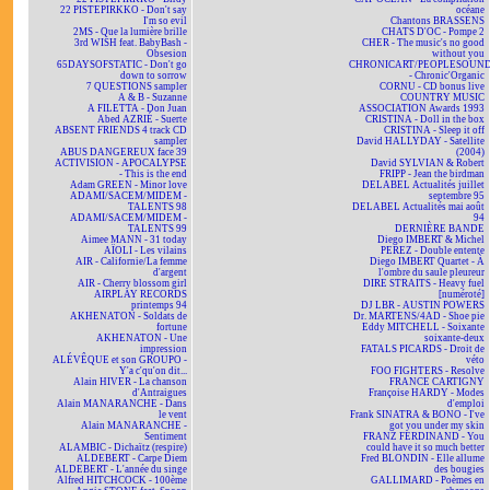
22 PISTEPIRKKO - Don't say
océane
I'm so evil
Chantons BRASSENS
2MS - Que la lumière brille
CHATS D'OC - Pompe 2
3rd WISH feat. BabyBash -
CHER - The music's no good
Obsesion
without you
65DAYSOFSTATIC - Don't go
CHRONICART/PEOPLESOUN
down to sorrow
- Chronic'Organic
7 QUESTIONS sampler
CORNU - CD bonus live
A & B - Suzanne
COUNTRY MUSIC
A FILETTA - Don Juan
ASSOCIATION Awards 1993
Abed AZRIÉ - Suerte
CRISTINA - Doll in the box
ABSENT FRIENDS 4 track CD
CRISTINA - Sleep it off
sampler
David HALLYDAY - Satellite
ABUS DANGEREUX face 39
(2004)
ACTIVISION - APOCALYPSE
David SYLVIAN & Robert
- This is the end
FRIPP - Jean the birdman
Adam GREEN - Minor love
DELABEL Actualités juillet
ADAMI/SACEM/MIDEM -
septembre 95
TALENTS 98
DELABEL Actualités mai août
ADAMI/SACEM/MIDEM -
94
TALENTS 99
DERNIÈRE BANDE
Aimee MANN - 31 today
Diego IMBERT & Michel
AÏOLI - Les vilains
PEREZ - Double entente
AIR - Californie/La femme
Diego IMBERT Quartet - À
d'argent
l'ombre du saule pleureur
AIR - Cherry blossom girl
DIRE STRAITS - Heavy fuel
AIRPLAY RECORDS
[numéroté]
printemps 94
DJ LBR - AUSTIN POWERS
AKHENATON - Soldats de
Dr. MARTENS/4AD - Shoe pie
fortune
Eddy MITCHELL - Soixante
AKHENATON - Une
soixante-deux
impression
FATALS PICARDS - Droit de
ALÉVÊQUE et son GROUPO -
véto
Y'a c'qu'on dit...
FOO FIGHTERS - Resolve
Alain HIVER - La chanson
FRANCE CARTIGNY
d'Antraigues
Françoise HARDY - Modes
Alain MANARANCHE - Dans
d'emploi
le vent
Frank SINATRA & BONO - I've
Alain MANARANCHE -
got you under my skin
Sentiment
FRANZ FERDINAND - You
ALAMBIC - Dichaïtz (respire)
could have it so much better
ALDEBERT - Carpe Diem
Fred BLONDIN - Elle allume
ALDEBERT - L'année du singe
des bougies
Alfred HITCHCOCK - 100ème
GALLIMARD - Poèmes en