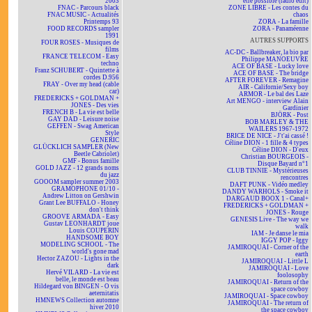
2003
être possible (radio edit)
FNAC - Parcours black
ZONE LIBRE - Les contes du
FNAC MUSIC - Actualités
chaos
Printemps 93
ZORA - La famille
FOOD RECORDS sampler
ZORA - Panaméenne
1991
AUTRES SUPPORTS
FOUR ROSES - Musiques de
films
AC-DC - Ballbreaker, la bio par
FRANCE TELECOM - Easy
Philippe MANOEUVRE
techno
ACE OF BASE - Lucky love
Franz SCHUBERT - Quintette à
ACE OF BASE - The bridge
cordes D.956
AFTER FOREVER - Remagine
FRAY - Over my head (cable
AIR - Californie/Sexy boy
car)
ARMOR - Le bal des Laze
FREDERICKS + GOLDMAN +
Art MENGO - interview Alain
JONES - Des vies
Gardinier
FRENCH B - La vie est belle
BJÖRK - Post
GAY DAD - Leisure noise
BOB MARLEY & THE
GEFFEN - Swag American
WAILERS 1967-1972
Style
BRICE DE NICE - J't'ai cassé !
GENERIC
Céline DION - 1 fille & 4 types
GLÜCKLICH SAMPLER (New
Céline DION - D'eux
Beetle Cabriolet)
Christian BOURGEOIS -
GMF - Bonus famille
Disque Bayard n°1
GOLD JAZZ - 12 grands noms
CLUB TINNIE - Mystérieuses
du jazz
rencontres
GOOOM sampler summer 2003
DAFT PUNK - Vidéo medley
GRAMOPHONE 01/10 -
DANDY WARHOLS - Smoke it
Andrew Litton on Gershwin
DARGAUD BOOX 1 - Canal+
Grant Lee BUFFALO - Honey
FREDERICKS + GOLDMAN +
don't think
JONES - Rouge
GROOVE ARMADA - Easy
GENESIS Live - The way we
Gustav LEONHARDT joue
walk
Louis COUPERIN
IAM - Je danse le mia
HANDSOME BOY
IGGY POP - Iggy
MODELING SCHOOL - The
JAMIROQUAI - Corner of the
world's gone mad
earth
Hector ZAZOU - Lights in the
JAMIROQUAI - Little L
dark
JAMIROQUAI - Love
Hervé VILARD - La vie est
foolosophy
belle, le monde est beau
JAMIROQUAI - Return of the
Hildegard von BINGEN - O vis
space cowboy
aeternitatis
JAMIROQUAI - Space cowboy
HMNEWS Collection automne
JAMIROQUAI - The return of
hiver 2010
the space cowboy