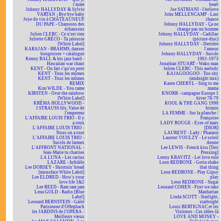
t'aime
heart
Johnny HALLYDAY & Sylvie
Joe SATRIANI - I believe
VARTAN - Bye bye baby
John MELLENCAMP - Last
Joye du vin à CHÂTEAUNEUF
chance
DU PAPE - Chansons des
Johnny HALLYDAY - Ça ne
échansons
change pas un homme
Julien CLERC - Ce n'est rien
Johnny HALLYDAY - Cadillac
Juliette GRÉCO - Ta jalousie
(picture-disc)
[White Label]
Johnny HALLYDAY - Derrière
KARAJAN - BRAHMS, danses
l'amour
hongroises + catalogue
Johnny HALLYDAY - Succès
Kenny BALL & his jazz band -
1961-1973
Hawaiian war chant
Jonathan STUART - Wako man
KENT - On fait c'qu'on peut
Julien CLERC - This melody
KENT - Tous les mômes
KAJAGOOGOO - Too shy
KENT - Tous les mômes
(midnight mix)
REMIX
Karen CHERYL - Sing to me
Kim WILDE - You came
mama
KIRSTEN - Over the rainbow
KNORR - campagne Europe 1
[White Label]
hiver 78-79
KRÉMA HOLLYWOOD -
KOOL & THE GANG 1990
J.STRAUSS fils, Valse de
hitmix
l'empereur
LA FEMME - Sur la planche /
L'AFFAIRE LOUIS TRIO - Il y
Françoise
a ceux
LADY ROUGE - Eyes of mars
L'AFFAIRE LOUIS TRIO -
[DIOR]
Nous on a tout
LAURENT - Lady / Pharaon
L'AFFAIRE LOUIS TRIO -
Laurent VOULZY - Le soleil
Succès de larmes
donne
L'AFFRONT NATIONAL -
Lee LEWIS - French kiss [Test
Jean-Marie tu charries
Pressing]
LA LUNA - Les cactus
Lenny KRAVITZ - Let love rule
LAZARE - Infidèle
Leon REDBONE - Gotta shake
Lee DORSEY - Shortnin' bread
that thing
[monoface White Label]
Leon REDBONE - Play Gipsy
Lee ELDRED - How's your
play
love life 1&2
Leon REDBONE - Sugar
Lee REED - Ram ram jam
Leonard COHEN - First we take
Lena GOLD - Radio [Blue
Manhattan
Label]
Linda SCOTT - Starlight,
Leonard BERNSTEIN - Gaîté
starbright
Parisienne d'Offenbach
Louis BERTIGNAC et les
les JARDINS de l'OPÉRA -
Visiteurs - Ces idées-là
Meilleurs vœux
LOVE AND MONEY -