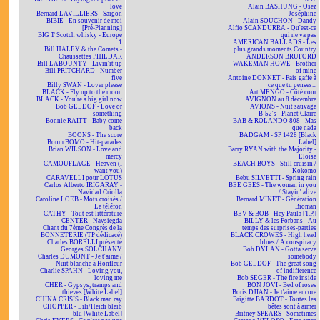
love
Alain BASHUNG - Osez
Bernard LAVILLIERS - Saïgon
Joséphine
BIBIE - En souvenir de moi
Alain SOUCHON - Dandy
[Pré-Planning]
Alfio SCANDURRA - Qu'est-ce
BIG T Scotch whisky - Europe
qui ne va pas
1
AMERICAN BALLADS - Les
Bill HALEY & the Comets -
plus grands moments Country
Chaussettes PHILDAR
ANDERSON BRUFORD
Bill LABOUNTY - Livin'it up
WAKEMAN HOWE - Brother
Bill PRITCHARD - Number
of mine
five
Antoine DONNET - Fais gaffe à
Billy SWAN - Lover please
ce que tu penses...
BLACK - Fly up to the moon
Art MENGO - Côté cour
BLACK - You're a big girl now
AVIGNON au 8 décembre
Bob GELDOF - Love or
AVIONS - Nuit sauvage
something
B-52's - Planet Claire
Bonnie RAITT - Baby come
BAB & ROLANDO 808 - Mas
back
que nada
BOONS - The score
BADGAM - SP 1428 [Black
Boum BOMO - Hit-parades
Label]
Brian WILSON - Love and
Barry RYAN with the Majority -
mercy
Eloïse
CAMOUFLAGE - Heaven (I
BEACH BOYS - Still cruisin /
want you)
Kokomo
CARAVELLI pour LOTUS
Bebu SILVETTI - Spring rain
Carlos Alberto IRIGARAY -
BEE GEES - The woman in you
Navidad Criolla
/ Stayin' alive
Caroline LOEB - Mots croisés /
Bernard MINET - Génération
Le téléfon
Bioman
CATHY - Tout est littérature
BEV & BOB - Hey Paula [T.P.]
CENTER - Navsiegda
BILLY & les Forbans - Au
Chant du 7ème Congrès de la
temps des surprises-parties
BONNETERIE (TP dédicacé)
BLACK CROWES - High head
Charles BORELLI présente
blues / A conspiracy
Georges SOLCHANY
Bob DYLAN - Gotta serve
Charles DUMONT - Je t'aime /
somebody
Nuit blanche à Honfleur
Bob GELDOF - The great song
Charlie SPAHN - Loving you,
of indifference
loving me
Bob SEGER - The fire inside
CHER - Gypsys, tramps and
BON JOVI - Bed of roses
thieves [White Label]
Boris DJIAN - Je t'aime encore
CHINA CRISIS - Black man ray
Brigitte BARDOT - Toutes les
CHOPPER - Lili/Heidi bleib
bêtes sont à aimer
blu [White Label]
Britney SPEARS - Sometimes