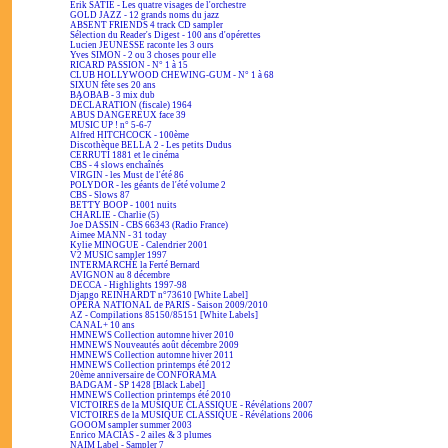
Erik SATIE - Les quatre visages de l'orchestre
GOLD JAZZ - 12 grands noms du jazz
ABSENT FRIENDS 4 track CD sampler
Sélection du Reader's Digest - 100 ans d'opérettes
Lucien JEUNESSE raconte les 3 ours
Yves SIMON - 2 ou 3 choses pour elle
RICARD PASSION - N° 1 à 15
CLUB HOLLYWOOD CHEWING-GUM - N° 1 à 68
SIXUN fête ses 20 ans
BAOBAB - 3 mix dub
DÉCLARATION (fiscale) 1964
ABUS DANGEREUX face 39
MUSIC UP ! n° 5-6-7
Alfred HITCHCOCK - 100ème
Discothèque BELLA 2 - Les petits Dudus
CERRUTI 1881 et le cinéma
CBS - 4 slows enchaînés
VIRGIN - les Must de l'été 86
POLYDOR - les géants de l'été volume 2
CBS - Slows 87
BETTY BOOP - 1001 nuits
CHARLIE - Charlie (5)
Joe DASSIN - CBS 66343 (Radio France)
Aimee MANN - 31 today
Kylie MINOGUE - Calendrier 2001
V2 MUSIC sampler 1997
INTERMARCHÉ la Ferté Bernard
AVIGNON au 8 décembre
DECCA - Highlights 1997-98
Django REINHARDT n°73610 [White Label]
OPÉRA NATIONAL de PARIS - Saison 2009/2010
AZ - Compilations 85150/85151 [White Labels]
CANAL+ 10 ans
HMNEWS Collection automne hiver 2010
HMNEWS Nouveautés août décembre 2009
HMNEWS Collection automne hiver 2011
HMNEWS Collection printemps été 2012
20ème anniversaire de CONFORAMA
BADGAM - SP 1428 [Black Label]
HMNEWS Collection printemps été 2010
VICTOIRES de la MUSIQUE CLASSIQUE - Révélations 2007
VICTOIRES de la MUSIQUE CLASSIQUE - Révélations 2006
GOOOM sampler summer 2003
Enrico MACIAS - 2 ailes & 3 plumes
NAIM Label - Sampler 7