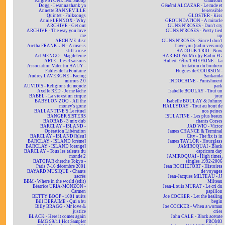
Angie STONE feat. Snoop
chansons
Dogg - I wanna thank ya
Général ALCAZAR - Le rude et
Annette BANNEVILLE
le sensible
Quintet - Folksongs
GLOSTER - Kiss
Annie LENNOX - Why
GROUNDATION - A miracle
ARCHIVE - Get out
GUNS N'ROSES - Don't cry
ARCHIVE - The way you love
GUNS N'ROSES - Pretty tied
me
up
ARCHIVE:disc
GUNS N'ROSES - Since I don't
Aretha FRANKLIN - A rose is
have you (radio version)
still a rose
HADOUK TRIO - Now
Art MENGO - Magdeleine
HARIBO Pik Mix by Radio FG
ARTE - Les 4 saisons
Hubert-Félix THIÉFAINE - La
Association Valentin HAÜY -
tentation du bonheur
Fables de la Fontaine
Hugues de COURSON -
Audrey LAVERGNE - Facing
Sankanda
mirrors 2.0
INDOCHINE - Punishment
AUVIDIS - Religions du monde
park
Axelle RED - Je me fâche
Isabelle BOULAY - Tout un
BABEL - La vie est un cirque
jour
BABYLON ZOO - All the
Isabelle BOULAY & Johnny
money's gone
HALLYDAY - Tout au bout de
BALLANTINE'S Le rituel
nos peines
BANGER SISTERS
ISULATINE - Les plus beaux
BAOBAB - 3 mix dub
chants Corses
BARCLAY - ISLAND -
JAD WIO - Victor
Opération Libération
James CHANCE & Terminal
BARCLAY - ISLAND [bleu]
City - The fix is in
BARCLAY - ISLAND [crème]
James TAYLOR - Hourglass
BARCLAY - ISLAND [orange]
JAMIROQUAI - Black
BARCLAY - Tous les talents du
capricorn day
monde 2
JAMIROQUAI - High times,
BATOFAR cherche Tokyo -
singles 1992-2006
Paris 7-16 décembre 2001
Jean ROCHEFORT - Histoires
BAYARD MUSIQUE - Chants
de voyages
sacrés
Jean-Jacques MILTEAU - JJ
BBM - Where in the world (edit)
Milteau
Béatrice URIA-MONZON -
Jean-Louis MURAT - Le cri du
Carmen
papillon
BETTY BOOP - 1001 nuits
Joe COCKER - Let the healing
Bill DERAIME - Qui a bu
begin
Billy BRAGG - Mr love &
Joe COCKER - When a woman
justice
cries
BLACK - Here it comes again
John CALE - Black acetate
BMG 99/11 Hot Sampler
PROMO