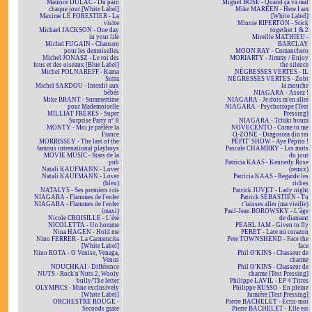
Maurice DULAC - Du pain
Miguel BOSÉ - Quand ça va mal
chaque jour [White Label]
Mike MAREEN - Here I am
Maxime LE FORESTIER - La
[White Label]
visite
Minnie RIPERTON - Stick
Michael JACKSON - One day
together 1 & 2
in your life
Mireille MATHIEU -
Michel FUGAIN - Chanson
BARCLAY
pour les demoiselles
MOON RAY - Comanchero
Michel JONASZ - Le roi des
MORIARTY - Jimmy / Enjoy
fous et des oiseaux [Blue Label]
the silence
Michel POLNAREFF - Kama
NÉGRESSES VERTES - IL
Sutra
NÉGRESSES VERTES - Zobi
Michel SARDOU - Interdit aux
la mouche
bébés
NIAGARA - Assez !
Mike BRANT - Summertime
NIAGARA - Je dois m'en aller
pour Mademoiselle
NIAGARA - Psychotrope [Test
MILLIAT FRÈRES - Super
Pressing]
Surprise Party n° 8
NIAGARA - Tchiki boum
MONTY - Moi je préfère la
NOVECENTO - Come to me
France
O-ZONE - Dragostea din teï
MORRISSEY - The last of the
PÉPIT' SHOW - Aye Pépito !
famous international playboys
Pascale CHAMBRY - Les mots
MOVIE MUSIC - Stars de la
du jour
pub
Patricia KAAS - Kennedy Rose
Natali KAUFMANN - Lover
(remix)
Natali KAUFMANN - Lover
Patricia KAAS - Regarde les
(bleu)
riches
NATALYS - Ses premiers cris
Patrick JUVET - Lady night
NIAGARA - Flammes de l'enfer
Patrick SÉBASTIEN - Tu
NIAGARA - Flammes de l'enfer
t'laisses aller (ma vieille)
(maxi)
Paul-Jean BOROWSKY - L'âge
Nicole CROISILLE - L'été
de diamant
NICOLETTA - Un homme
PEARL JAM - Given to fly
Nina HAGEN - Hold me
PERET - Late mi corazon
Nino FERRER - La Carmencita
Pete TOWNSHEND - Face the
[White Label]
face
Nino ROTA - O Venise, Venaga,
Phil O'KINS - Chasseur de
Venus
charme
NOUCHKAÏ - Différence
Phil O'KINS - Chasseur de
NUTS - Rock'n'Nuts 2, Wooly
charme [Test Pressing]
bully/The letter
Philippe LAVIL - EP 4 Titres
OLYMPICS - Mine exclusively
Philippe RUSSO - En pleine
[White Label]
lumière [Test Pressing]
ORCHESTRE ROUGE -
Pierre BACHELET - Écris-moi
Seconds grate
Pierre BACHELET - Elle est