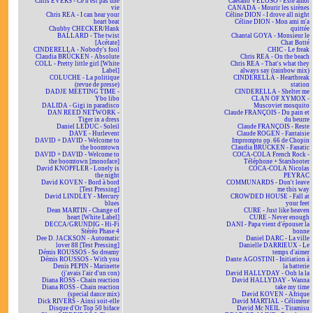
Chris EVERS - Ce n'est pas une
Caetano VELOSO - Este amor
vie
CANADA - Mourir les sirènes
Chris REA - I can hear your
Céline DION - I drove all night
heart beat
Céline DION - Mon ami m'a
Chubby CHECKER/Hank
quittée
BALLARD - The twist
Chantal GOYA - Monsieur le
[Acétate]
Chat Botté
CINDERELLA - Nobody's fool
CHIC - Le freak
Claudia BRÜCKEN - Absolute
Chris REA - On the beach
COLL - Pretty little girl [White
Chris REA - That's what they
Label]
always say (rainbow mix)
COLUCHE - La politique
CINDERELLA - Heartbreak
(revue de presse)
station
DADJE MEETING TIME -
CINDERELLA - Shelter me
Ybo libo
CLAN OF XYMOX -
DALIDA - Gigi in paradisco
Muscoviet mosquito
DAN REED NETWORK -
Claude FRANÇOIS - Du pain et
Tiger in a dress
du beurre
Daniel LEDUC - Soleil
Claude FRANÇOIS - Reste
DAVE - Hurlevent
Claude ROGEN - Fantaisie
DAVID + DAVID - Welcome to
Impromptu op. 66 de Chopin
the boomtown
Claudia BRÜCKEN - Fanatic
DAVID + DAVID - Welcome to
COCA-COLA French Rock -
the boomtown [monoface]
Téléphone + Starshooter
David KNOPFLER - Lonely is
COCA-COLA Nicolas
the night
PEYRAC
David KOVEN - Bord à bord
COMMUNARDS - Don't leave
[Test Pressing]
me this way
David LINDLEY - Mercury
CROWDED HOUSE - Fall at
blues
your feet
Dean MARTIN - Change of
CURE - Just like heaven
heart [White Label]
CURE - Never enough
DECCA/GRUNDIG - Hi-Fi
DANI - Papa vient d'épouser la
Stéréo Phase 4
bonne
Dee D. JACKSON - Automatic
Daniel DARC - La ville
lover 88 [Test Pressing]
Danielle DARRIEUX - Le
Démis ROUSSOS - So dreamy
temps d'aimer
Démis ROUSSOS - With you
Dante AGOSTINI - Initiation à
Denis PEPIN - Marinette
la batterie
(j'avais l'air d'un con)
David HALLYDAY - Ooh la la
Diana ROSS - Chain reaction
David HALLYDAY - Wanna
Diana ROSS - Chain reaction
take my time
(special dance mix)
David KOVEN - Afrique
Dick RIVERS - Ainsi soit-elle
David MARTIAL - Célimène
Disque d'Or Top 50 biface
David Mc NEIL - Tiramisu