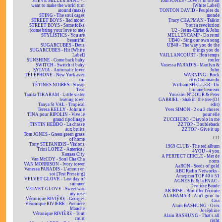
STEVE MILLER BAND - I
Tom JONES - Love is in the air
want to make the world turn
[White Label]
around (maxi)
TONTON DAVID - Peuples du
STING - The soul cages
monde
STREET BOYS - Red moon
Tracy CHAPMAN - Talkin
STREET BOYS - Some folks
'bout a revolution
(come bring your love to me)
U2 - Jesus-Christ & John
STYLISTICS - You are
MELLENCAMP - Do re mi
beautiful
UB40 - Sing our own song
SUGARCUBES - Deus
UB40 - The way you do the
SUGARCUBES - Hit [White
things you do
Label]
VAILLANCOURT - Bon temps
SUNSHINE - Come back baby
rouler
SWITCH - Switch it baby
Vanessa PARADIS - Marilyn &
SYLVIA - Automatic lover
John
TÉLÉPHONE - New York avec
WARNING - Rock
toi
city/Commando
TÉTINES NOIRES - Streap
William SHELLER - Un
Teac
homme heureux
Tanita TIKARAM - Little sister
Youssou N'DOUR & Peter
leaving town
GABRIEL - Shakin' the tree (DJ
Tanya St VAL - Tropical
edit)
Teresa KELLY - Johnnie
Yves SIMON - 2 ou 3 choses
TINA pour RIPOLIN - Vive le
pour elle
grand ripolinage
ZUCCHERO - Diavolo in me
TINTIN HEBDO - La chasse
ZZTOP - Doubleback
aux bruits
ZZTOP - Give it up
Tom JONES - Green green grass
CD
of home
Tony STEFANIDIS - Visions
1969 CLUB - The red album
Trini LOPEZ - America /
4YOU - 4 you
Kansas City
A PERFECT CIRCLE - Mer de
Van McCOY - Soul Cha Cha
noms
VAN MORRISON - Ivory tower
AaRON - Seeds of gold
Vanessa PARADIS - L'amour en
ABC Radio Networks -
soi [Test Pressing]
American TOP 40 # 51
VELVET GLOVE - Last day of
AGNÈS B. & la FNAC -
summer
Dernière Bande
VELVET GLOVE - Sweet was
AKIRISE - Brouiller l'écoute
my rose
ALABAMA 3 - Ain't goin' to
Véronique RIVIÈRE - Georges
Goa
Véronique RIVIÈRE - Première
Alain BASHUNG - Osez
Manche
Joséphine
Véronique RIVIÈRE - Tout
Alain BASHUNG - That's all
court
right