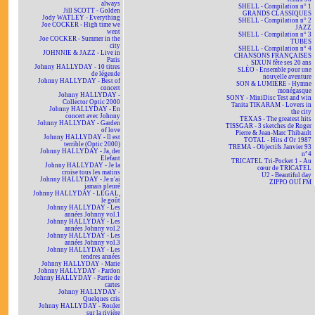
always
SHELL - Compilation n° 1
Jill SCOTT - Golden
GRANDS CLASSIQUES
Jody WATLEY - Everything
SHELL - Compilation n° 2
Joe COCKER - High time we
JAZZ
went
SHELL - Compilation n° 3
Joe COCKER - Summer in the
TUBES
city
SHELL - Compilation n° 4
JOHNNIE & JAZZ - Live in
CHANSONS FRANÇAISES
Paris
SIXUN fête ses 20 ans
Johnny HALLYDAY - 10 titres
SLÉO - Ensemble pour une
de légende
nouvelle aventure
Johnny HALLYDAY - Best of
SON & LUMIÈRE - Hymne
concert
monégasque
Johnny HALLYDAY -
SONY - MiniDisc Test and win
Collector Optic 2000
Tanita TIKARAM - Lovers in
Johnny HALLYDAY - En
the city
concert avec Johnny
TEXAS - The greatest hits
Johnny HALLYDAY - Garden
TISSGAR - 3 sketches de Roger
of love
Pierre & Jean-Marc Thibault
Johnny HALLYDAY - Il est
TOTAL - Hits d'Or 1987
terrible (Optic 2000)
TREMA - Objectifs Janvier 93
Johnny HALLYDAY - Ja, der
n°4
Elefant
TRICATEL Tri-Pocket 1 - Au
Johnny HALLYDAY - Je la
cœur de TRICATEL
croise tous les matins
U2 - Beautiful day
Johnny HALLYDAY - Je n'ai
ZIPPO OUÏ FM
jamais pleuré
Johnny HALLYDAY - LEGAL,
le goût
Johnny HALLYDAY - Les
années Johnny vol.1
Johnny HALLYDAY - Les
années Johnny vol.2
Johnny HALLYDAY - Les
années Johnny vol.3
Johnny HALLYDAY - Les
tendres années
Johnny HALLYDAY - Marie
Johnny HALLYDAY - Pardon
Johnny HALLYDAY - Partie de
cartes
Johnny HALLYDAY -
Quelques cris
Johnny HALLYDAY - Rouler
sur la rivière