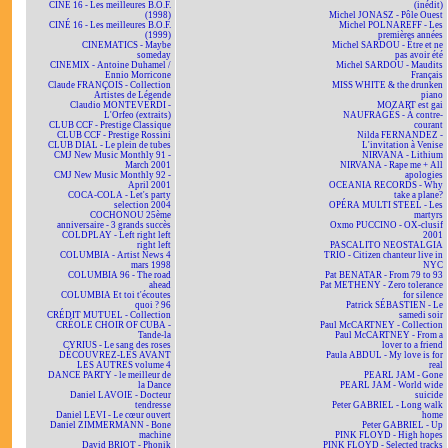
CINÉ 16 - Les meilleures B.O.F.
(inédit)
(1998)
Michel JONASZ - Pôle Ouest
CINÉ 16 - Les meilleures B.O.F.
Michel POLNAREFF - Les
(1999)
premières années
CINEMATICS - Maybe
Michel SARDOU - Être et ne
someday
pas avoir été
CINEMIX - Antoine Duhamel /
Michel SARDOU - Maudits
Ennio Morricone
Français
Claude FRANÇOIS - Collection
MISS WHITE & the drunken
Artistes de Légende
piano
Claudio MONTEVERDI -
MOZART est gai
L'Orfeo (extraits)
NAUFRAGÉS - À contre-
CLUB CCF - Prestige Classique
courant
CLUB CCF - Prestige Rossini
Nilda FERNANDEZ -
CLUB DIAL - Le plein de tubes
L'invitation à Venise
CMJ New Music Monthly 91 -
NIRVANA - Lithium
March 2001
NIRVANA - Rape me + All
CMJ New Music Monthly 92 -
apologies
April 2001
OCEANIA RECORDS - Why
COCA-COLA - Let's party
take a plane?
selection 2004
OPÉRA MULTI STEEL - Les
COCHONOU 25ème
martyrs
anniversaire - 3 grands succès
Oxmo PUCCINO - OX-clusif
COLDPLAY - Left right left
2001
right left
PASCALITO NEOSTALGIA
COLUMBIA - Artist News 4
TRIO - Citizen chanteur live in
mars 1998
NYC
COLUMBIA 96 - The road
Pat BENATAR - From 79 to 93
ahead
Pat METHENY - Zero tolerance
COLUMBIA Et toi t'écoutes
for silence
quoi ? 96
Patrick SÉBASTIEN - Le
CRÉDIT MUTUEL - Collection
samedi soir
CRÉOLE CHOIR OF CUBA -
Paul McCARTNEY - Collection
Tande-la
Paul McCARTNEY - From a
CYRIUS - Le sang des roses
lover to a friend
DÉCOUVREZ-LES AVANT
Paula ABDUL - My love is for
LES AUTRES volume 4
real
DANCE PARTY - le meilleur de
PEARL JAM - Gone
la Dance
PEARL JAM - World wide
Daniel LAVOIE - Docteur
suicide
tendresse
Peter GABRIEL - Long walk
Daniel LEVI - Le cœur ouvert
home
Daniel ZIMMERMANN - Bone
Peter GABRIEL - Up
machine
PINK FLOYD - High hopes
David BRIOT - Phonik
PINK FLOYD - Selected tracks