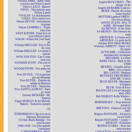
Victoria ABRIL - Baby when
Angela McCLUSKEY - The
you kiss me [White Label]
things we do
Viktor LAZLO - Baisers
Angelo DEBARRE/Ludovic
VINYL - The nobody men
BEIER - Paroles de swing
[White Label]
Anne-Sophie
VIVALDI - Le chardonneret
MUTTER/Lambert ORKIS -
VIXEN - How much love
The silver album
Warren ZEVON - Sentimental
AOSTE 20 ANS - Hits 76
hygiene
AqME - Dévisager Dieu
Wayne CAMPBELL - Night
Art MENGO - À tes côtés
time rose
Art MENGO - Des bateaux de
WEST & BYRD - Final kiss of
sang
love [White Label]
ARTHUR H - Le baron noir
WHAM - Where did your heart
ARTHUR H - Le goût du H
go
Ashanti ROY Pablo MOSES
William SHELLER - Fier et fou
Winston JARRETT - Natty will
de vous
fly again
William SHELLER - Le carnet à
AUTECHRE - Cichlisuite
spirale
mechanically reclaimed
WON TON TON - Can I come
BÉNABAR - Le dîner
near you
BABA YAGA - Back in the
WONDER STUFF - The size of
USSR
a cow
BB KING - Grandes mitos
WOODENTOPS - You make me
BBM - City of gold
feel
BEL CANTO - Rumour
Yves DUTEIL - J'ai la guitare
BETWEEN THE BURIED
qui me démange
AND ME - Colors
Yves DUTEIL - Prendre un
BLUE SILVER - Musiques
enfant (à Martine)
d'Algérie
Yves DUTEIL - Tarentelle
BLUR - Girls & boys
Yves SAINT-LAURENT - Paris
Bob DYLAN Live at Carnegie
je t'aime
Hall 1963
Zachary RICHARD - My
Bob MARLEY & the Wailers -
Nanette
Kaya
Ziggy MARLEY & the Melody
BORDERS & 6° - Your musical
Makers - Tomorrow people
passport
BRETONS - Chanson rock été
CD
2007
ÉTHIOPIQUES L'âge d'or de la
Brigitte FONTAINE - Ah que la
musique éthiopienne
vie est belle
113 feat. Black Rénégat - Un
Brigitte FONTAINE + Areski +
jour de paix
HIGELIN - D'ailleurs
1900-1949 - Les plus grands
BUFFALO GRILL - Pour ton
classiques
anniversaire
22 PISTEPIRKKO - Birdy
CAP OCÉAN - La compilation