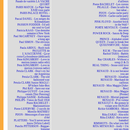
Parade de variétés LA VACHE
d'ailleurs
QUI RIT
Pierre BACHELET - Les corons
PARIS MATCH - Le Pape Jean
PIGALLE - Dans la salle du
XXIII vous parle
bar-tabac...
PARIS PALACE HOTEL -
PIJON - Cache-cache party
Ramona
PIJON - Cache-cache party
Pascal DANEL - Les neiges du
(remix)
Kilimandjaro
PINK FLOYD - Another brick
PASSION FODDER - I'd sell
in the Wall ²
my soul to God
PORTE MENTAUX - Combat
Patricia KAAS - Une dernière
des races
semaine à New York
POWER ROCK - Saxon & Deep
Paul McCARTNEY - Once upon
Purple
a long ago
PRINCE - Alphabet street
Paul SIMON - The obvious
QUEEN - I want to break free
child
QUEENSRYCHE - Silent
Paula ABDUL - Rush rush
lucidity
PAULETTE de
R.E.M. - The one I love
L'AJACCIENNE - Ça se
Rachid TAHA - Barbès
corse/La boudeuse (dédicacé)
[remixes]
Peter KINGSBERY - Love in
Ray CHARLES - Without a
motion (remix radio edit)
song (1 & 2)
Peter KINGSBERY - Love in
REAL THING - Stone cold love
motion (version radio)
affair
Petula CLARK - Don't cry for
RENAUD - It is not because
me Argentina
you are
Petula CLARK - The old
RENAUD - Jonathan
fashioned way
RENAUD - Marchand de
Petula CLARK/Junior MAGLI -
cailloux
SP biface Juke-Box
RENAUD - Miss Maggie [Juke-
Phil RAY - Save our star
Box]
Philippe GUYOT - Les yeux
RENAUD - Miss Maggie
cernés [Test Pressing]
[Promo]
Philippe SAISSE - Kelbomek
RENAUD - Mistral gagnant
PHILIPS - Vœux de Noël 1958
RENAUD - P'tit voleur
Pierre BACHELET -
RENAULT 4 - Re-prenez le
Marionnettiste
volant avec FANGIO
Pierre LEFEBVRE - 2 succès de
Richie SAMBORA - Mister
Mireille MATHIEU
bluesman
PIJON - Mensonges d'une nuit
Rika ZARAÏ - Aba-nibi
d'été
Rika ZARAÏ - Hava netse
PLATTERS - You'll never never
bamahol
know [White Label]
RIMSHOTS - Do what you feel
Punchs PITTERSON - Reggae-
RITA MITSOUKO - Andy + Un
biguine
soir un chien