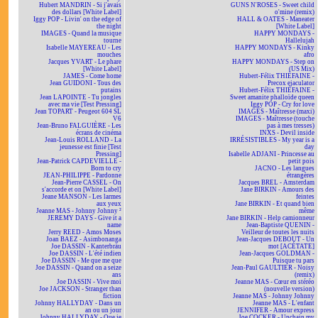
Hubert MANDRIN - Si j'avais
GUNS N'ROSES - Sweet child
des dollars [White Label]
o'mine (remix)
Iggy POP - Livin' on the edge of
HALL & OATES - Maneater
the night
[White Label]
IMAGES - Quand la musique
HAPPY MONDAYS -
tourne
Hallelujah
Isabelle MAYEREAU - Les
HAPPY MONDAYS - Kinky
mouches
afro
Jacques YVART - Le phare
HAPPY MONDAYS - Step on
[White Label]
(US Mix)
JAMES - Come home
Hubert-Félix THIÉFAINE -
Jean GUIDONI - Tous des
Precox ejaculator
putains
Hubert-Félix THIÉFAINE -
Jean LAPOINTE - Tu jongles
Sweet amanite phalloïde queen
avec ma vie [Test Pressing]
Iggy POP - Cry for love
Jean TOPART - Peugeot 604 SL
IMAGES - Maîtresse (maxi)
V6
IMAGES - Maîtresse (touche
Jean-Bruno FALGUIÈRE - Les
pas à mes tresses)
écrans de cinéma
INXS - Devil inside
Jean-Louis ROLLAND - La
IRRÉSISTIBLES - My year is a
jeunesse est finie [Test
day
Pressing]
Isabelle ADJANI - Princesse au
Jean-Patrick CAPDEVIELLE -
petit pois
Born to cry
JACNO - Les langues
JEAN-PHILIPPE - Pardonne
étrangères
Jean-Pierre CASSEL - On
Jacques BREL - Amsterdam
s'accorde et on [White Label]
Jane BIRKIN - Amours des
Jeane MANSON - Les larmes
feintes
aux yeux
Jane BIRKIN - Et quand bien
Jeanne MAS - Johnny Johnny ²
même
JEREMY DAYS - Give it a
Jane BIRKIN - Help camionneur
name
Jean-Baptiste QUENIN -
Jerry REED - Amos Moses
Veilleur de toutes les nuits
Joan BAEZ - Asimbonanga
Jean-Jacques DEBOUT - Un
Joe DASSIN - Kanterbräu
mot [ACÉTATE]
Joe DASSIN - L'été indien
Jean-Jacques GOLDMAN -
Joe DASSIN - Me que me que
Puisque tu pars
Joe DASSIN - Quand on a seize
Jean-Paul GAULTIER - Noisy
ans
(remix)
Joe DASSIN - Vive moi
Jeanne MAS - Cœur en stéréo
Joe JACKSON - Stranger than
(nouvelle version)
fiction
Jeanne MAS - Johnny Johnny
Johnny HALLYDAY - Dans un
Jeanne MAS - L'enfant
an ou un jour
JENNIFER - Amour express
Johnny HALLYDAY - Que je
Joe COCKER - Unchain my