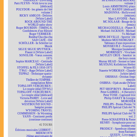
Ofra HAZA - Love song
les ENFANTS du MISTRAL
Patti FLYNN - With love to you
volume 2
[dédicacé]
Louis ARMSTRONG plays
POLYDOR - les géants de l'été
W.C. HANDY [dédicacé]
volume 2
MADONNA - Hollywood
RICKY AMIGOS - Delirios
(remixes)
[White Label]
Marc LAVOINE - Paris
ROCK AROUND THE
MC SOLAAR - Bouge de là
WORLD radio show
(remix)
Roger BOURDIN - TIMING 8,
MECHAGODZILLA - Planet X
Confidences d'un flûtiste
Michael JACKSON - Michael
Roger VERMEER -
Vs Michael
Rumba/Cha-cha-cha
MINK DEVILLE - Sportin' life
SAD CAFÉ - Olé
Modeste MOUSSORGSKY -
SCHÖLLER - In Schöller ist
Tableaux d'une exposition
Musik
MONSIEUR Z - Fourrure et
SIGUE SIGUE SPUTNICK -
Musique [numéroté]
Flaunt it [White Label]
MORRISSEY - Viva hate
SONOLOR - Vœux sonores
MÖTLEY CRÜE - Smokin' in
1975
the boys room
Sophie MARCEAU - Certitude
Murray HEAD - Sooner or later
[White Label]
MUSTANG Kollektion Herbst
STOFFEL & FILS 1950-1975
Winter 83
T'PAU - Rage [White Label]
Nanette WORKMAN - Chaude
TEPPAZ - Technique spatio-
[white label]
dynamic
ORISHAS - Orishas llego
Théâtre de l'EMPIRE -
remixes
compilation Rétro
OSIBISA - Ojah awake [White
TOPALOFF-VERCHUREN -
Label]
Le couple idéal [TP/WL]
PET SHOP BOYS - Behaviour
TOPALOFF~VERCHUREN -
Peter GABRIEL - 4 (Security)
Le couple idéal [dédicacé]
Peter TOSH - Captured live
Victoria PARRY - Love and
Philip OAKEY & Giorgio
devotion [White Label]
MORODER
WESTBOUND SOUND -
PHILIPS - Promo Promo 74
Sampler promo
PHILIPS Spécial Club été 76
WYOMING TRAVEL
vol.1
COMMISSION - In Wyoming
PHILIPS Spécial Club été 78
YANN - Continent perdu
vol. 2
(continue continue)
Pierre SCHAEFFER & Pierre
HENRY - Symphonie pour un
45 TOURS
homme seul
PRODIGY - Speedway (theme
Éditions musicales LEBRIOT -
from Fastlane)
MIDEM 1970
QUEEN - Live magic
20ème anniversaire de