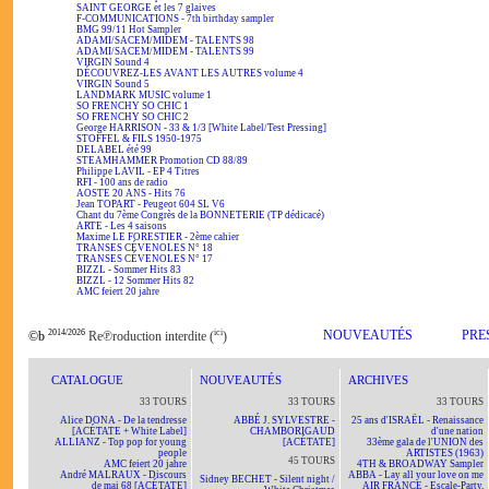
SAINT GEORGE et les 7 glaives
F-COMMUNICATIONS - 7th birthday sampler
BMG 99/11 Hot Sampler
ADAMI/SACEM/MIDEM - TALENTS 98
ADAMI/SACEM/MIDEM - TALENTS 99
VIRGIN Sound 4
DÉCOUVREZ-LES AVANT LES AUTRES volume 4
VIRGIN Sound 5
LANDMARK MUSIC volume 1
SO FRENCHY SO CHIC 1
SO FRENCHY SO CHIC 2
George HARRISON - 33 & 1/3 [White Label/Test Pressing]
STOFFEL & FILS 1950-1975
DELABEL été 99
STEAMHAMMER Promotion CD 88/89
Philippe LAVIL - EP 4 Titres
RFI - 100 ans de radio
AOSTE 20 ANS - Hits 76
Jean TOPART - Peugeot 604 SL V6
Chant du 7ème Congrès de la BONNETERIE (TP dédicacé)
ARTE - Les 4 saisons
Maxime LE FORESTIER - 2ème cahier
TRANSES CÉVENOLES N° 18
TRANSES CÉVENOLES N° 17
BIZZL - Sommer Hits 83
BIZZL - 12 Sommer Hits 82
AMC feiert 20 jahre
2014/2026
ici
NOUVEAUTÉS
PRE
©b
Re℗roduction interdite (
)
CATALOGUE
NOUVEAUTÉS
ARCHIVES
33 TOURS
33 TOURS
33 TOURS
Alice DONA - De la tendresse
ABBÉ J. SYLVESTRE -
25 ans d'ISRAËL - Renaissance
[ACÉTATE + White Label]
CHAMBORIGAUD
d'une nation
ALLIANZ - Top pop for young
[ACÉTATE]
33ème gala de l'UNION des
people
ARTISTES (1963)
45 TOURS
AMC feiert 20 jahre
4TH & BROADWAY Sampler
André MALRAUX - Discours
ABBA - Lay all your love on me
Sidney BECHET - Silent night /
de mai 68 [ACÉTATE]
AIR FRANCE - Escale-Party,