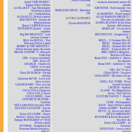
White Christmas
André VERCHUREN -
vacances dansantes autour du
Tangos/Pasos-Dobles
monde
CD
Art BLAKEY - Jazz Messengers
AIR INTER - Notre monde c'est
MERCEDES BENZ - Mercedes
70 [White Label]
la France
190
AZ - Compilations
Al MARTINO - Torero (maxi)
85150/85151 [White Labels]
ALAN PARSONS PROJECT -
AUTRES SUPPORTS
BEETHOVEN - Disque de
The turn of a friendly card
démonstration
ALPHA BLONDY & the Solar
Divine MADNESS
Benny CARTER & Oscar
System - Révolution
PETERSON Quartet - Alone
BARCLAY - Le son de la
together
rumeur
Big Bill BROONZY - Last
BEETHOVEN - Symphonies 1
session volume 1
& 2
Billy Joe ROYAL - Test
BIZZL - 12 Sommer Hits 82
Pressing [White Label]
BIZZL - Sommer Hits 83
BOBBY & THE MIDNITES -
BIZZL - Sommer Hits 84
Where the beat meets the street
BIZZL - Tropical Hits 87
BRASIL EXPORT 73 - Brussels
BMG ARIOLA Belgium -
Trade Fair
Bonjour la France
CBS - 4 slows enchaînés
Brian ENO - Ambient 1 - Music
CBS - Slows 87
for airports
CHARLIE - Charlie (5)
Brian ENO - Ambient 4 - On
CHER - Love and
Land
understanding
CBS - Été 73 vol.1
Chris DE BURGH - Flying
Céline DION - I'm alive
colours
Céline DION - My heart will go
Christine McVIE - Love will
on
show us how
CHILL FAC-TORR - Twist
Cliff RICHARD - Now you see
(round'n'round)
me, now you don't
CHURCH - Starfish
COCA-COLA Chansons
CLASH - The Magnificent
COCA-COLA Disco
Seven / The Call Up
COLD CHISEL - East
CULTURE DANCE 7 - House
CONCRETE BLONDE -
Mix
Caroline
CURE - Pornography
DÉCLARATION (fiscale) 1964
DAVE - Dave [White Label]
DELHAY/LECOUDE - Succès
Debbie HARRY - Rockbird
de Paris
DEVO - Q: Are we not men?
Dizzy GILLESPIE - Sonny
DEXYS MIDNIGHT
Rollins / Sonny Stitt sessions
RUNNERS & Kevin Rowland -
Django REINHARDT n°73610
Too-Rye-Ay
[White Label]
Dizzy GILLESPIE - At
DVORAK - Symphonie du
Newport
Nouveau Monde (extraits) -
DONOVAN - Love is only
MIKAL
feeling