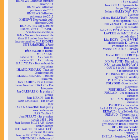
HMNEWS Collection automne
JAZZ Masters
hiver 2011
Jean RICHARD présente les
HMNEWS Collection
loups (PIF gadget)
printemps été 2010
Johnny HALLYDAY - PLV
HMNEWS Collection
L'attente
printemps été 2012
Johnny HALLYDAY - Retiens
HMNEWS Nouveautés août
la nuit (parfum + CD)
décembre 2009
Julie ZENATTI - Je voudrais
HONDA HRV Joy Machine
que tu me consoles
Hubert-Félix THIÉFAINE -
Julie ZENATTI - L'amour suffit
Scandale mélancolique
LAVERIE de FAMILLE - Le
IAM - Nés sous la même étoile
best of saison 2
iJazz @ London Jazz Festival
Lisa DOBY - Live @ WYB7
incontournables CLASSIQUES
Mademoiselle K - Live au
INTERMARCHÉ la Ferté
Printemps de Bourges
Bernard
Michael JACKSON - HIStory
Irène JACOB lit Haruki
Book 1
MURAKAMI
Michel HOUELLEBECQ -
Isabelle BOULAY - Sans toi
Présence humaine
Isabelle BOULAY + Johnny
NINJA TUNE - Ninjaskinz
HALLYDAY - Tout au bout de
NRJ - cassette PASSOA n° 1
nos peines
OUTILS WOLF - Bulletin
ISLAND/REMARK - Treasure
d'information n°1
2 printemps 96
PHONOSCOPE - Cantique
ISLAND/REMARK - Treasure
(grotte de Lourdes)
4 hiver 97
PLACEBO - Protège-moi
Jack RADICS - It's in her kiss
POLYDOR - Sous le soleil
James Newton HOWARD - The
exactement
Interpreter
PORTISHEAD - Dummy
Jan GARBAREK - In praise of
POULAIN - Les animaux en
dreams
chansons
Jane BIRKIN - Jane B.
POULAIN - Rythmes et
Janet JACKSON - The velvet
chansons
rope
PROJET X - Love reflex
JAZZ MAGAZINE Tant qu'il y
Rachid TAHA - sampler Olé Olé
aura des hommes
RENAUD - À la Belle de Mai
JAZZ Tublieft 3
RENAUD - The meilleur of
Jean FERRAT - Ses premiers
Renaud 75-95
succès 1958-1961
RENAULT Motoculture - Les
Jean-Jacques MILTEAU - Sweet
gros tracteurs Renault arrivent
home Chicago
RFI - 100 ans de radio
JEFF GAUTHIER GOATETTE
Serge Le Péron - LÉAUD
- One and the same
L'UNIQUE
Jennifer HOYSTON + William
SHEILA - Feutrines DJ Spacer
WHITMORE - Hallways of
remix 98