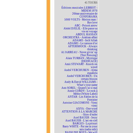
45 TOURS
Éditions musicales LEBRIOT -
MIDEM 1970
20ème anniversaire de
CONFORAMA
5000 VOLTS - Motion man /
Bye love
ABC - Poison arrow
Abdel DJELIL - Elle passe sa
vie en voyage
ABDUL HASSAN
ORCHESTRA - Arabian affair
ADAMO - Inch'Allah
ADAMO - Le carosse d'or
AFTERSHOCK - Always
thinking
Al JARREAU - Never givin' up
[Test Pressing]
Alain TURBAN - Mystique
[DÉDICACÉ]
Amii STEWART - Knock on
wood
André VERCHUREN - Alma
española
André VERCHUREN - Un
certain frisson
Andy & David WILLIAMS -
What's your name
Ann SOREL - Quand j'ai si mal
Annie CORDY - Le rock à
Médor [White Label]
ANTAR - Les Fables de la
Fontaine
Antoine GIACOMONI - Vieni
vieni
ANYA - One word
ATTENTION À LA MARCHE
- Slow d'enfer
Axel BAUER - Jessy
Axel BAUER - L'arc-en-ciel
BARGES - La pitxuri
Barry WHITE - Put me in your
mix (radio edit)
BASSLINE BOYS - We will