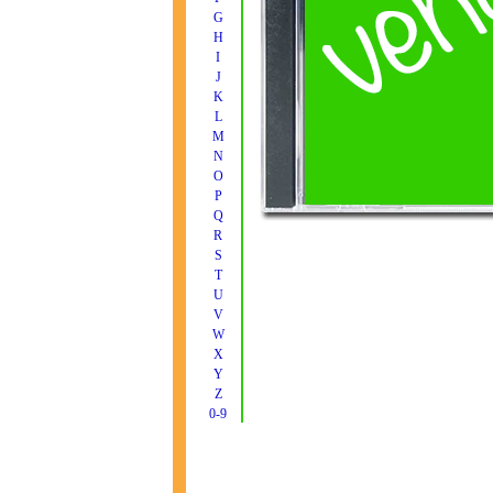
G
H
I
J
K
L
M
N
O
P
Q
R
S
T
U
V
W
X
Y
Z
0-9