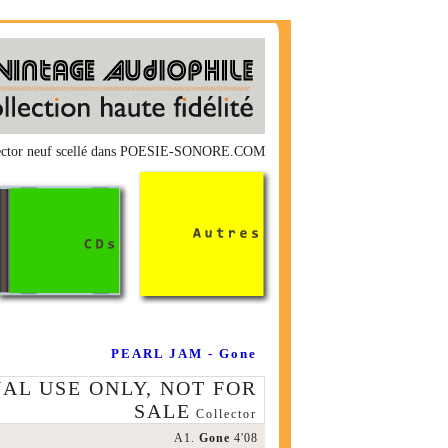
lector neuf scellé dans POESIE-SONORE.COM
PEARL JAM - Gone
AL USE ONLY, NOT FOR
SALE
Collector
A1.
Gone
4'08