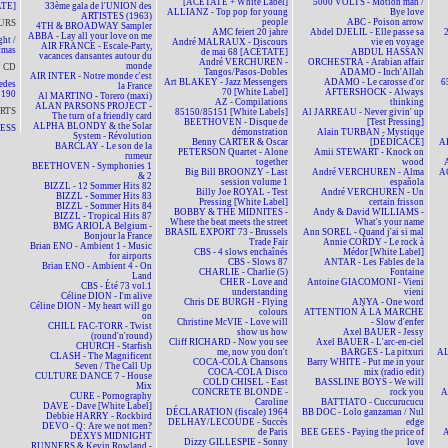
[ACÉTATE + White Label]
5000 VOLTS - Motion man /
TE]
33ème gala de l'UNION des
ALLIANZ - Top pop for young
Bye love
ARTISTES (1963)
people
ABC - Poison arrow
URS
4TH & BROADWAY Sampler
AMC feiert 20 jahre
Abdel DJELIL - Elle passe sa
ABBA - Lay all your love on me
ht /
André MALRAUX - Discours
vie en voyage
AIR FRANCE - Escale-Party,
tmas
de mai 68 [ACÉTATE]
ABDUL HASSAN
vacances dansantes autour du
André VERCHUREN -
ORCHESTRA - Arabian affair
monde
CD
Tangos/Pasos-Dobles
ADAMO - Inch'Allah
AIR INTER - Notre monde c'est
Art BLAKEY - Jazz Messengers
ADAMO - Le carosse d'or
6
edes
la France
70 [White Label]
AFTERSHOCK - Always
190
Al MARTINO - Torero (maxi)
AZ - Compilations
thinking
ALAN PARSONS PROJECT -
RTS
85150/85151 [White Labels]
Al JARREAU - Never givin' up
The turn of a friendly card
BEETHOVEN - Disque de
[Test Pressing]
ALPHA BLONDY & the Solar
NESS
démonstration
Alain TURBAN - Mystique
System - Révolution
Benny CARTER & Oscar
[DÉDICACÉ]
A
BARCLAY - Le son de la
PETERSON Quartet - Alone
Amii STEWART - Knock on
rumeur
together
wood
BEETHOVEN - Symphonies 1
Big Bill BROONZY - Last
André VERCHUREN - Alma
A
& 2
session volume 1
española
BIZZL - 12 Sommer Hits 82
Billy Joe ROYAL - Test
André VERCHUREN - Un
BIZZL - Sommer Hits 83
Pressing [White Label]
certain frisson
BIZZL - Sommer Hits 84
BOBBY & THE MIDNITES -
Andy & David WILLIAMS -
BIZZL - Tropical Hits 87
Where the beat meets the street
What's your name
BMG ARIOLA Belgium -
BRASIL EXPORT 73 - Brussels
Ann SOREL - Quand j'ai si mal
Bonjour la France
Trade Fair
Annie CORDY - Le rock à
Brian ENO - Ambient 1 - Music
CBS - 4 slows enchaînés
Médor [White Label]
for airports
CBS - Slows 87
ANTAR - Les Fables de la
Brian ENO - Ambient 4 - On
CHARLIE - Charlie (5)
Fontaine
Land
CHER - Love and
Antoine GIACOMONI - Vieni
CBS - Été 73 vol.1
understanding
vieni
Céline DION - I'm alive
Chris DE BURGH - Flying
ANYA - One word
Céline DION - My heart will go
colours
ATTENTION À LA MARCHE
on
Christine McVIE - Love will
- Slow d'enfer
CHILL FAC-TORR - Twist
show us how
Axel BAUER - Jessy
(round'n'round)
Cliff RICHARD - Now you see
Axel BAUER - L'arc-en-ciel
CHURCH - Starfish
me, now you don't
BARGES - La pitxuri
AL
CLASH - The Magnificent
COCA-COLA Chansons
Barry WHITE - Put me in your
Seven / The Call Up
COCA-COLA Disco
mix (radio edit)
CULTURE DANCE 7 - House
COLD CHISEL - East
BASSLINE BOYS - We will
Mix
CONCRETE BLONDE -
rock you
A
CURE - Pornography
Caroline
BATTIATO - Cuccurucucu
DAVE - Dave [White Label]
DÉCLARATION (fiscale) 1964
BB DOC - Lolo ganzaman / Nul
Debbie HARRY - Rockbird
DELHAY/LECOUDE - Succès
edge
DEVO - Q: Are we not men?
de Paris
BEE GEES - Paying the price of
A
DEXYS MIDNIGHT
Dizzy GILLESPIE - Sonny
love
RUNNERS & Kevin Rowland -