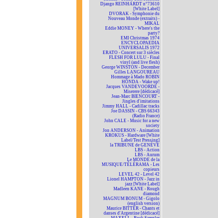
Django REINHARDT n°73610
[White Label]
DVORAK - Symphonie du
Nouveau Monde (extraits) -
MIKAL
Eddie MONEY - Where's the
party?
EMI Christmas 1974
ENCYCLOPAEDIA
UNIVERSALIS 1972
ERATO - Concert sur 3 siècles
FLESH FOR LULU - Final
vinyl (and live flesh)
George WINSTON - December
Gilles LANGOUREAU
Hommage à Mado ROBIN
HONDA - Wake up!
Jacques VANDEVOORDE -
Miserere [dédicacé]
Jean-Marc BIENCOURT -
Jingles d'imitations
Jimmy HALL - Cadillac tracks
Joe DASSIN - CBS 66343
(Radio France)
John CALE - Music for a new
society
Jon ANDERSON - Animation
KROKUS - Hardware [White
Label/Test Pressing]
la TRIBUNE de GENÈVE
LBS - Action
LBS - Aurum
Le MONDE de la
MUSIQUE/TÉLÉRAMA - Les
copieurs
LEVEL 42 - Level 42
Lionel HAMPTON - Jazz in
jazz [White Label]
Madleen KANE - Rough
diamond
MAGNUM BONUM - Gigolo
(english version)
Maurice BITTER - Chants et
danses d'Argentine [dédicacé]