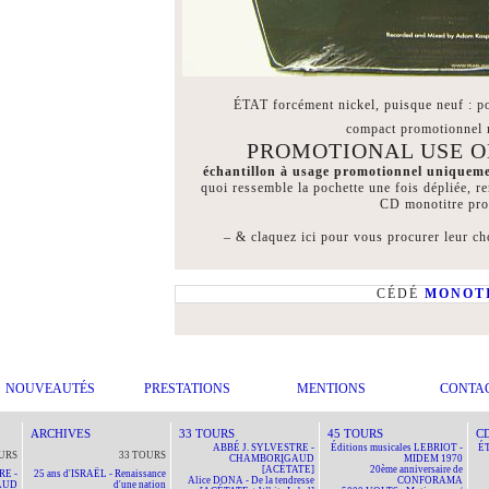
ÉTAT forcément nickel, puisque neuf : po
compact promotionnel 
PROMOTIONAL USE O
échantillon à usage promotionnel uniquemen
quoi ressemble la pochette une fois dépliée, r
CD monotitre pro
– & claquez ici pour vous procurer leur cho
CÉDÉ
MONOT
NOUVEAUTÉS
PRESTATIONS
MENTIONS
CONTA
ARCHIVES
33 TOURS
45 TOURS
C
ABBÉ J. SYLVESTRE -
Éditions musicales LEBRIOT -
ÉT
URS
33 TOURS
CHAMBORIGAUD
MIDEM 1970
[ACÉTATE]
20ème anniversaire de
RE -
25 ans d'ISRAËL - Renaissance
Alice DONA - De la tendresse
CONFORAMA
AUD
d'une nation