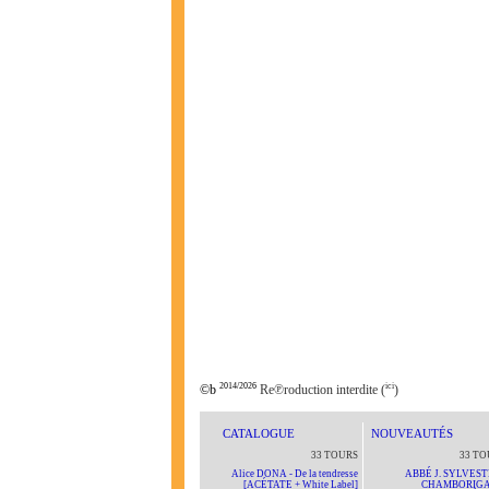
2014/2026
ici
©b
Re℗roduction interdite (
)
CATALOGUE
NOUVEAUTÉS
33 TOURS
33 TO
Alice DONA - De la tendresse
ABBÉ J. SYLVEST
[ACÉTATE + White Label]
CHAMBORIG