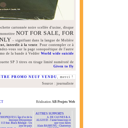
chette cartonnée noire scellée d'usine, disque
NOT FOR SALE, FOR
monotitre
NLY
– signifiant dans la langue de Molière
t, interdit à la vente
. Pour contempler ce à
endez-vous sur la page sonopoétique de l'autre
mo de la bande à Vedder
World wide suicide
uette SP 3 titres en tirage limité numéroté de
Given to fly
ITRE PROMO NEUF VENDU
, merci !
Source : journaliste
CT
Réalisation
AB Projets Web
D
AUTRES SUPPORTS
HIOPIQUES L'âge d'or de la
A. DE CAUNES & A.
musique éthiopienne
ALGOUD - J'aime beaucoup ce
113 feat. Black Rénégat - Un
que vous faites
jour de paix
Alain BASHUNG - Chatterton