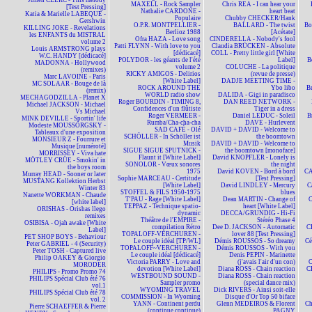
Julien CLERC - This melody
MAXELL - Rock Sampler
Chris REA - I can hear your
[Test Pressing]
Nathalie CARDONE -
heart beat
Katia & Marielle LABEQUE -
Populaire
Chubby CHECKER/Hank
Gershwin
O.P.R. MONTPELLIER -
BALLARD - The twist
Bo
KILLING JOKE - Revelations
Berlioz 1988
[Acétate]
les ENFANTS du MISTRAL
Ofra HAZA - Love song
CINDERELLA - Nobody's fool
volume 2
Patti FLYNN - With love to you
Claudia BRÜCKEN - Absolute
Louis ARMSTRONG plays
[dédicacé]
COLL - Pretty little girl [White
W.C. HANDY [dédicacé]
POLYDOR - les géants de l'été
Label]
B
MADONNA - Hollywood
volume 2
COLUCHE - La politique
(remixes)
RICKY AMIGOS - Delirios
(revue de presse)
Marc LAVOINE - Paris
[White Label]
DADJE MEETING TIME -
MC SOLAAR - Bouge de là
ROCK AROUND THE
Ybo libo
B
(remix)
WORLD radio show
DALIDA - Gigi in paradisco
MECHAGODZILLA - Planet X
Roger BOURDIN - TIMING 8,
DAN REED NETWORK -
Michael JACKSON - Michael
Confidences d'un flûtiste
Tiger in a dress
Vs Michael
Roger VERMEER -
Daniel LEDUC - Soleil
B
MINK DEVILLE - Sportin' life
Rumba/Cha-cha-cha
DAVE - Hurlevent
Modeste MOUSSORGSKY -
SAD CAFÉ - Olé
DAVID + DAVID - Welcome to
Tableaux d'une exposition
SCHÖLLER - In Schöller ist
the boomtown
MONSIEUR Z - Fourrure et
Musik
DAVID + DAVID - Welcome to
Musique [numéroté]
SIGUE SIGUE SPUTNICK -
the boomtown [monoface]
MORRISSEY - Viva hate
Flaunt it [White Label]
David KNOPFLER - Lonely is
MÖTLEY CRÜE - Smokin' in
SONOLOR - Vœux sonores
the night
the boys room
1975
David KOVEN - Bord à bord
CA
Murray HEAD - Sooner or later
Sophie MARCEAU - Certitude
[Test Pressing]
MUSTANG Kollektion Herbst
[White Label]
David LINDLEY - Mercury
C
Winter 83
STOFFEL & FILS 1950-1975
blues
Nanette WORKMAN - Chaude
T'PAU - Rage [White Label]
Dean MARTIN - Change of
C
[white label]
TEPPAZ - Technique spatio-
heart [White Label]
ORISHAS - Orishas llego
dynamic
DECCA/GRUNDIG - Hi-Fi
remixes
Théâtre de l'EMPIRE -
Stéréo Phase 4
OSIBISA - Ojah awake [White
compilation Rétro
Dee D. JACKSON - Automatic
C
Label]
TOPALOFF-VERCHUREN -
lover 88 [Test Pressing]
PET SHOP BOYS - Behaviour
Le couple idéal [TP/WL]
Démis ROUSSOS - So dreamy
Cé
Peter GABRIEL - 4 (Security)
TOPALOFF~VERCHUREN -
Démis ROUSSOS - With you
Peter TOSH - Captured live
Le couple idéal [dédicacé]
Denis PEPIN - Marinette
Philip OAKEY & Giorgio
Victoria PARRY - Love and
(j'avais l'air d'un con)
MORODER
devotion [White Label]
Diana ROSS - Chain reaction
C
PHILIPS - Promo Promo 74
WESTBOUND SOUND -
Diana ROSS - Chain reaction
PHILIPS Spécial Club été 76
Sampler promo
(special dance mix)
vol.1
WYOMING TRAVEL
Dick RIVERS - Ainsi soit-elle
PHILIPS Spécial Club été 78
COMMISSION - In Wyoming
Disque d'Or Top 50 biface
vol. 2
YANN - Continent perdu
Glenn MEDEIROS & Florent
Ch
Pierre SCHAEFFER & Pierre
(continue continue)
PAGNY