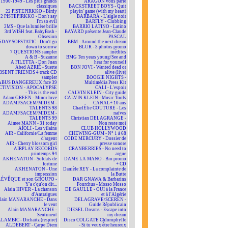
1900-1949 - Les plus grands
ARAGON vous parle
classiques
BACKSTREET BOYS - Quit
22 PISTEPIRKKO - Birdy
playin' game (with my heart)
22 PISTEPIRKKO - Don't say
BARBARA - L'aigle noir
I'm so evil
BARFLY - Clubbing
2MS - Que la lumière brille
BARRIO LATINO - Latino
3rd WISH feat. BabyBash -
BAYARD présente Jean-Claude
Obsesion
PASCAL
5DAYSOFSTATIC - Don't go
BBM - Around the next dream
down to sorrow
BLUR - 3 photos promo
7 QUESTIONS sampler
inédites
A & B - Suzanne
BMG Ten years young/See and
A FILETTA - Don Juan
hear for yourself
Abed AZRIÉ - Suerte
BON JOVI - Wanted dead or
BSENT FRIENDS 4 track CD
alive (live)
sampler
BOOGIE NIGHTS -
ABUS DANGEREUX face 39
Multimédia Press Kit
CTIVISION - APOCALYPSE
CALI - L'espoir
- This is the end
CALVIN KLEIN - City guide
Adam GREEN - Minor love
CALVIN KLEIN - Music Tools
ADAMI/SACEM/MIDEM -
CANAL+ 10 ans
TALENTS 98
CharlÉlie COUTURE - Les
ADAMI/SACEM/MIDEM -
naïves
TALENTS 99
Christian DELAGRANGE -
Aimee MANN - 31 today
Non reste moi
AÏOLI - Les vilains
CLUB HOLLYWOOD
AIR - Californie/La femme
CHEWING-GUM - N° 1 à 68
d'argent
CODE MERCURY - Dossier de
AIR - Cherry blossom girl
presse sonore
AIRPLAY RECORDS
CRANBERRIES - No need to
printemps 94
argue
AKHENATON - Soldats de
DAME LA MANO - Bio promo
fortune
+ CD
AKHENATON - Une
Danièle REY - La complainte de
impression
la Butte
ÉVÊQUE et son GROUPO -
DAR GNAWA & Barbarins
Y'a c'qu'on dit...
Fourchus - Mosso Mosso
Alain HIVER - La chanson
DE GAULLE - OUI à la France
d'Antraigues
et à l'Algérie
lain MANARANCHE - Dans
DELAGRAVE/SCEREN -
le vent
Guide Républicain
Alain MANARANCHE -
DIESEL Dreams - Escape into
Sentiment
my dream
LAMBIC - Dichaïtz (respire)
Disco COLGATE Chlorophylle
ALDEBERT - Carpe Diem
- Si tu veux être heureux