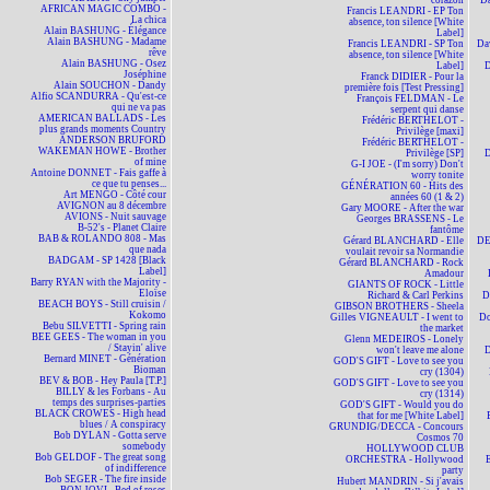
corazon
D
AFRICAN MAGIC COMBO -
Francis LEANDRI - EP Ton
La chica
absence, ton silence [White
Alain BASHUNG - Élégance
Label]
Alain BASHUNG - Madame
Francis LEANDRI - SP Ton
Da
rêve
absence, ton silence [White
Alain BASHUNG - Osez
Label]
D
Joséphine
Franck DIDIER - Pour la
Alain SOUCHON - Dandy
première fois [Test Pressing]
Alfio SCANDURRA - Qu'est-ce
François FELDMAN - Le
qui ne va pas
serpent qui danse
AMERICAN BALLADS - Les
Frédéric BERTHELOT -
plus grands moments Country
Privilège [maxi]
ANDERSON BRUFORD
Frédéric BERTHELOT -
WAKEMAN HOWE - Brother
Privilège [SP]
D
of mine
G-I JOE - (I'm sorry) Don't
Antoine DONNET - Fais gaffe à
worry tonite
ce que tu penses...
GÉNÉRATION 60 - Hits des
Art MENGO - Côté cour
années 60 (1 & 2)
AVIGNON au 8 décembre
Gary MOORE - After the war
AVIONS - Nuit sauvage
Georges BRASSENS - Le
B-52's - Planet Claire
fantôme
BAB & ROLANDO 808 - Mas
Gérard BLANCHARD - Elle
DE
que nada
voulait revoir sa Normandie
BADGAM - SP 1428 [Black
Gérard BLANCHARD - Rock
Label]
Amadour
Barry RYAN with the Majority -
GIANTS OF ROCK - Little
Eloïse
Richard & Carl Perkins
D
BEACH BOYS - Still cruisin /
GIBSON BROTHERS - Sheela
Kokomo
Gilles VIGNEAULT - I went to
Do
Bebu SILVETTI - Spring rain
the market
BEE GEES - The woman in you
Glenn MEDEIROS - Lonely
/ Stayin' alive
won't leave me alone
Bernard MINET - Génération
GOD'S GIFT - Love to see you
Bioman
cry (1304)
BEV & BOB - Hey Paula [T.P.]
GOD'S GIFT - Love to see you
BILLY & les Forbans - Au
cry (1314)
temps des surprises-parties
GOD'S GIFT - Would you do
BLACK CROWES - High head
that for me [White Label]
blues / A conspiracy
GRUNDIG/DECCA - Concours
Bob DYLAN - Gotta serve
Cosmos 70
somebody
HOLLYWOOD CLUB
Bob GELDOF - The great song
ORCHESTRA - Hollywood
of indifference
party
Bob SEGER - The fire inside
Hubert MANDRIN - Si j'avais