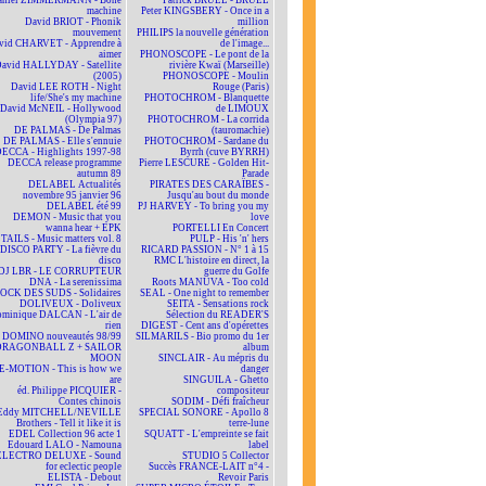
aniel ZIMMERMANN - Bone
Patrick BRUEL - BRUEL
machine
Peter KINGSBERY - Once in a
David BRIOT - Phonik
million
mouvement
PHILIPS la nouvelle génération
vid CHARVET - Apprendre à
de l'image...
aimer
PHONOSCOPE - Le pont de la
avid HALLYDAY - Satellite
rivière Kwaï (Marseille)
(2005)
PHONOSCOPE - Moulin
David LEE ROTH - Night
Rouge (Paris)
life/She's my machine
PHOTOCHROM - Blanquette
David McNEIL - Hollywood
de LIMOUX
(Olympia 97)
PHOTOCHROM - La corrida
DE PALMAS - De Palmas
(tauromachie)
DE PALMAS - Elle s'ennuie
PHOTOCHROM - Sardane du
ECCA - Highlights 1997-98
Byrrh (cuve BYRRH)
DECCA release programme
Pierre LESCURE - Golden Hit-
autumn 89
Parade
DELABEL Actualités
PIRATES DES CARAÏBES -
novembre 95 janvier 96
Jusqu'au bout du monde
DELABEL été 99
PJ HARVEY - To bring you my
DEMON - Music that you
love
wanna hear + EPK
PORTELLI En Concert
TAILS - Music matters vol. 8
PULP - His 'n' hers
DISCO PARTY - La fièvre du
RICARD PASSION - N° 1 à 15
disco
RMC L'histoire en direct, la
DJ LBR - LE CORRUPTEUR
guerre du Golfe
DNA - La serenissima
Roots MANUVA - Too cold
OCK DES SUDS - Solidaires
SEAL - One night to remember
DOLIVEUX - Doliveux
SEITA - Sensations rock
minique DALCAN - L'air de
Sélection du READER'S
rien
DIGEST - Cent ans d'opérettes
DOMINO nouveautés 98/99
SILMARILS - Bio promo du 1er
DRAGONBALL Z + SAILOR
album
MOON
SINCLAIR - Au mépris du
E-MOTION - This is how we
danger
are
SINGUILA - Ghetto
éd. Philippe PICQUIER -
compositeur
Contes chinois
SODIM - Défi fraîcheur
Eddy MITCHELL/NEVILLE
SPECIAL SONORE - Apollo 8
Brothers - Tell it like it is
terre-lune
EDEL Collection 96 acte 1
SQUATT - L'empreinte se fait
Edouard LALO - Namouna
label
ELECTRO DELUXE - Sound
STUDIO 5 Collector
for eclectic people
Succès FRANCE-LAIT n°4 -
ELISTA - Debout
Revoir Paris