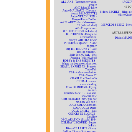
ALLIANZ - Top pop for young
[ACÉTA
people
45 TO
AMC feiert 20 jahre
André MALRAUX - Discours
Sidney BECHET - Silent nig
de mai 68 [ACÉTATE]
White Chris
André VERCHUREN -
Tangos/Pasos-Dobles
Art BLAKEY - Jazz Messengers
MERCEDES BENZ - Merc
70 [White Label]
AZ - Compilations
85150/85151 [White Labels]
AUTRES SUPPO
BEETHOVEN - Disque de
démonstration
Divine MAD
Benny CARTER & Oscar
PETERSON Quartet - Alone
together
Big Bill BROONZY - Last
session volume 1
Billy Joe ROYAL - Test
Pressing [White Label]
BOBBY & THE MIDNITES -
Where the beat meets the street
BRASIL EXPORT 73 - Brussels
Trade Fair
CBS - 4 slows enchaînés
CBS - Slows 87
CHARLIE - Charlie (5)
CHER - Love and
understanding
Chris DE BURGH - Flying
colours
Christine McVIE - Love will
show us how
Cliff RICHARD - Now you see
me, now you don't
COCA-COLA Chansons
COCA-COLA Disco
COLD CHISEL - East
CONCRETE BLONDE -
Caroline
DÉCLARATION (fiscale) 1964
DELHAY/LECOUDE - Succès
de Paris
Dizzy GILLESPIE - Sonny
Rollins / Sonny Stitt sessions