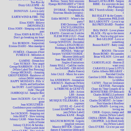
Rollins / Sonny Stitt sessions
Bernard LAVILLIERS - Saïgon
AL
Too-Rye-Ay
Django REINHARDT n°73610
BIBIE - En souvenir de moi
A
Dizzy GILLESPIE - At
[White Label]
[Pré-Planning]
Newport
DVORAK - Symphonie du
BIG T Scotch whisky - Europe
DONOVAN - Love is only
Nouveau Monde (extraits) -
1
feeling
MIKAL
Bill HALEY & the Comets -
EARTH WIND & FIRE - The
Eddie MONEY - Where's the
Chaussettes PHILDAR
very best
party?
Bill LABOUNTY - Livin'it up
Elton JOHN - Believe
EMI Christmas 1974
Bill PRITCHARD - Number
A
[MONOFACE]
ENCYCLOPAEDIA
five
Elton JOHN - Sleeping with the
UNIVERSALIS 1972
Billy SWAN - Lover please
past
ERATO - Concert sur 3 siècles
BLACK - Fly up to the moon
A
Elton JOHN & RUPAUL -
FLESH FOR LULU - Final
BLACK - You're a big girl now
Don't go breaking my heart
vinyl (and live flesh)
Bob GELDOF - Love or
(remixes)
George WINSTON - December
something
Eric BURDON - Starportrait
Gilles LANGOUREAU
Bonnie RAITT - Baby come
A
Etienne DAHO - Mon manège à
Hommage à Mado ROBIN
back
moi
HONDA - Wake up!
BOONS - The score
FUMÉES - Chansons d'hier
Jacques VANDEVOORDE -
Boum BOMO - Hit-parades
FUMÉES II - Mélodies et
Miserere [dédicacé]
Brian WILSON - Love and
AU
chansons
Jean-Marc BIENCOURT -
mercy
GAMINE - Dream boy
Jingles d'imitations
CAMOUFLAGE - Heaven (I
Gary NUMAN - New anger
Jimmy HALL - Cadillac tracks
want you)
George HARRISON - 33 & 1/3
Joe DASSIN - CBS 66343
CARAVELLI pour LOTUS
[White Label/Test Pressing]
(Radio France)
Carlos Alberto IRIGARAY -
George MICHAEL - Amazing
John CALE - Music for a new
Navidad Criolla
GROOVERIDER - Rainbows of
society
Caroline LOEB - Mots croisés /
colour (MAW remixes)
Jon ANDERSON - Animation
Le téléfon
HAPPY MONDAYS - Pills 'n'
KROKUS - Hardware [White
CATHY - Tout est littérature
thrills and bellyaches
Label/Test Pressing]
CENTER - Navsiegda
Ian DURY - Lord Upminster
la TRIBUNE de GENÈVE
Chant du 7ème Congrès de la
JAM - The gift
LBS - Action
BONNETERIE (TP dédicacé)
B
JAMIROQUAI - Sampler Best
LBS - Aurum
Charles BORELLI présente
BA
of
Le MONDE de la
Georges SOLCHANY
Janet JACKSON - Got 'til it's
MUSIQUE/TÉLÉRAMA - Les
Charles DUMONT - Je t'aime /
gone
copieurs
Nuit blanche à Honfleur
Jean SCHULTHEIS -
LEVEL 42 - Level 42
Charlie SPAHN - Loving you,
Confidence pour confidence
Lionel HAMPTON - Jazz in
loving me
(remixes house)
jazz [White Label]
CHER - Gypsys, tramps and
BBM
Joe JACKSON - Stepping out
Madleen KANE - Rough
thieves [White Label]
John HIATT - Slow turning
diamond
CHINA CRISIS - Black man ray
Johnny CASH - Water from the
MAGNUM BONUM - Gigolo
CHOPPER - Lili/Heidi bleib
wells of home
(english version)
blu [White Label]
Johnny CLEGG & Savuka -
Maurice BITTER - Chants et
Chris EVERS - Ce n'est pas une
Third world child
danses d'Argentine [dédicacé]
vie