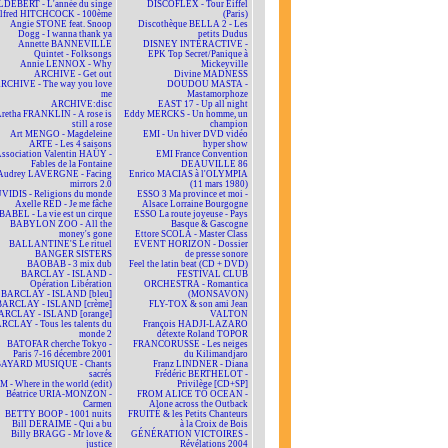
DEBERT - L'année du singe
DISCOFLEX - Tour Eiffel
lfred HITCHCOCK - 100ème
(Paris)
Angie STONE feat. Snoop
Discothèque BELLA 2 - Les
Dogg - I wanna thank ya
petits Dudus
Annette BANNEVILLE
DISNEY INTERACTIVE -
Quintet - Folksongs
EPK Top Secret/Panique à
Annie LENNOX - Why
Mickeyville
ARCHIVE - Get out
Divine MADNESS
RCHIVE - The way you love
DOUDOU MASTA -
me
Mastamorphoze
ARCHIVE:disc
EAST 17 - Up all night
retha FRANKLIN - A rose is
Eddy MERCKS - Un homme, un
still a rose
champion
Art MENGO - Magdeleine
EMI - Un hiver DVD vidéo
ARTE - Les 4 saisons
hyper show
ssociation Valentin HAÜY -
EMI France Convention
Fables de la Fontaine
DEAUVILLE 86
Audrey LAVERGNE - Facing
Enrico MACIAS à l'OLYMPIA
mirrors 2.0
(11 mars 1980)
VIDIS - Religions du monde
ESSO 3 Ma province et moi -
Axelle RED - Je me fâche
Alsace Lorraine Bourgogne
BABEL - La vie est un cirque
ESSO La route joyeuse - Pays
BABYLON ZOO - All the
Basque & Gascogne
money's gone
Ettore SCOLA - Master Class
BALLANTINE'S Le rituel
EVENT HORIZON - Dossier
BANGER SISTERS
de presse sonore
BAOBAB - 3 mix dub
Feel the latin beat (CD + DVD)
BARCLAY - ISLAND -
FESTIVAL CLUB
Opération Libération
ORCHESTRA - Romantica
BARCLAY - ISLAND [bleu]
(MONSAVON)
BARCLAY - ISLAND [crème]
FLY-TOX & son ami Jean
ARCLAY - ISLAND [orange]
VALTON
RCLAY - Tous les talents du
François HADJI-LAZARO
monde 2
détexte Roland TOPOR
BATOFAR cherche Tokyo -
FRANCORUSSE - Les neiges
Paris 7-16 décembre 2001
du Kilimandjaro
BAYARD MUSIQUE - Chants
Franz LINDNER - Diana
sacrés
Frédéric BERTHELOT -
 - Where in the world (edit)
Privilège [CD+SP]
Béatrice URIA-MONZON -
FROM ALICE TO OCEAN -
Carmen
Alone across the Outback
BETTY BOOP - 1001 nuits
FRUITÉ & les Petits Chanteurs
Bill DERAIME - Qui a bu
à la Croix de Bois
Billy BRAGG - Mr love &
GÉNÉRATION VICTOIRES -
justice
Révélations 2004