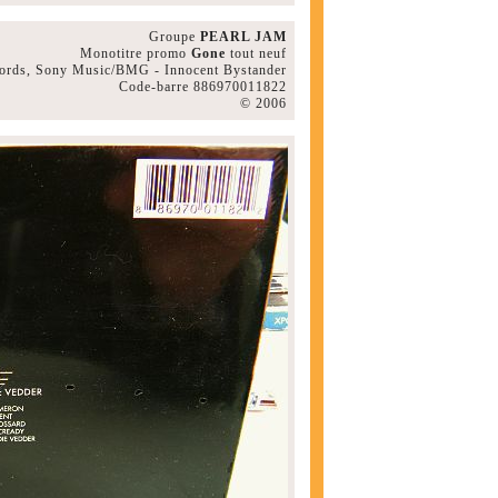
Groupe
PEARL JAM
Monotitre promo
Gone
tout neuf
cords, Sony Music/BMG - Innocent Bystander
Code-barre 886970011822
© 2006