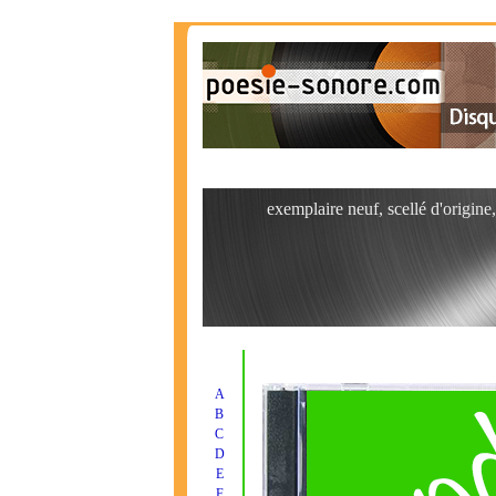
exemplaire neuf, scellé d'origine
A
B
C
D
E
F