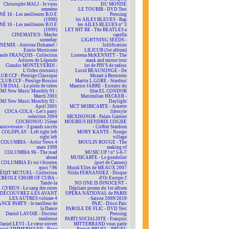
Christophe MALI - Je vous
DU MONDE
emmène
LE TOUBIB - DVD Test
NÉ 16 - Les meilleures B.O.F.
Pressing
(1998)
les AILES BLEUES - Rap
NÉ 16 - Les meilleures B.O.F.
les AILES BLEUES n° 3
(1999)
LET HIT BE - The BEATLES a
CINEMATICS - Maybe
capella
someday
LIGHTNING SEEDS -
NEMIX - Antoine Duhamel /
Jollification
Ennio Morricone
LILICUB (1er album)
aude FRANÇOIS - Collection
Loreena McKENNITT - The
Artistes de Légende
mask and mirror tour
Claudio MONTEVERDI -
lot de PIN'S de radios
L'Orfeo (extraits)
Lucid BEAUSONGE - De
UB CCF - Prestige Classique
Mozart à Bernstein
CLUB CCF - Prestige Rossini
Martin L.GORE - Stardust
UB DIAL - Le plein de tubes
Maurice JARRE - Extraits du
MJ New Music Monthly 91 -
film EL CONDOR
March 2001
Maximilian HECKER -
MJ New Music Monthly 92 -
Daylight
April 2001
MCT MOBICARTE - Arnette
COCA-COLA - Let's party
lifestyle
selection 2004
MEXISONOR - Palais Garnier
COCHONOU 25ème
MOEBIUS HENDRIX COGHE
anniversaire - 3 grands succès
- Coffret Stardom
COLDPLAY - Left right left
MORY KANTE - Nongo
right left
village
COLUMBIA - Artist News 4
MOULIN ROUGE - The
mars 1998
making of
COLUMBIA 96 - The road
MUSIC UP ! n° 5-6-7
ahead
MUSICARTE - Le gondolier
COLUMBIA Et toi t'écoutes
(port de Cannes)
quoi ? 96
Muzik'Elles de MEAUX 2007
ÉDIT MUTUEL - Collection
Nilda FERNANDEZ - Disque
CRÉOLE CHOIR OF CUBA -
d'Or Europe 2
Tande-la
NO ONE IS INNOCENT -
CYRIUS - Le sang des roses
Dépliant promo du 1er album
DÉCOUVREZ-LES AVANT
OPÉRA NATIONAL de PARIS
LES AUTRES volume 4
- Saison 2009/2010
NCE PARTY - le meilleur de
PAIC - Disco Paic
la Dance
PAROLE DE FLIC - DVD Test
Daniel LAVOIE - Docteur
Pressing
tendresse
PARTI SOCIALISTE - François
Daniel LEVI - Le cœur ouvert
MITTERRAND vous parle