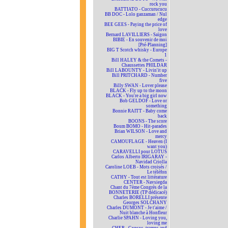
rock you
BATTIATO - Cuccurucucu
BB DOC - Lolo ganzaman / Nul
edge
BEE GEES - Paying the price of
love
Bernard LAVILLIERS - Saïgon
BIBIE - En souvenir de moi
[Pré-Planning]
BIG T Scotch whisky - Europe
1
Bill HALEY & the Comets -
Chaussettes PHILDAR
Bill LABOUNTY - Livin'it up
Bill PRITCHARD - Number
five
Billy SWAN - Lover please
BLACK - Fly up to the moon
BLACK - You're a big girl now
Bob GELDOF - Love or
something
Bonnie RAITT - Baby come
back
BOONS - The score
Boum BOMO - Hit-parades
Brian WILSON - Love and
mercy
CAMOUFLAGE - Heaven (I
want you)
CARAVELLI pour LOTUS
Carlos Alberto IRIGARAY -
Navidad Criolla
Caroline LOEB - Mots croisés /
Le téléfon
CATHY - Tout est littérature
CENTER - Navsiegda
Chant du 7ème Congrès de la
BONNETERIE (TP dédicacé)
Charles BORELLI présente
Georges SOLCHANY
Charles DUMONT - Je t'aime /
Nuit blanche à Honfleur
Charlie SPAHN - Loving you,
loving me