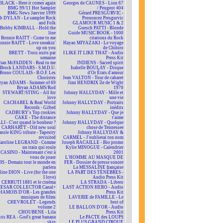
BLACK - Here it comes again
Georges de CAUNES - Lion 67
BMG 99/11 Hot Sampler
/ Peugeot 404
BMG News Janvier 1999
Gérard PRESGURVIC -
b DYLAN - Le sampler Rock
Prononcez Presgurvic
and Folk
GLAMOUR MUSIC 1 & 2
Bobby KIMBALL - Hold the
Guesch PATTI - Blonde
line
Guide MUSIC BOOK - 1000
Bonnie RAITT - Come to me
citations du Rock
onnie RAITT - Love sneakin'
Hayao MIYAZAKI - Le voyage
up on you
de Chihiro
BRETT - Trois nuits par
I LIKE IT LIKE THAT - Audio
semaine
Press Kit
rian McFADDEN - Real to me
INDIENS - Sacred spirit
Brock LANDARS - S.M.D.U.
Isabelle BOULAY - Disque
Bruno COULAIS - B.O.F. Les
d'Or États d'amour
Choristes
Jean VALTON - Tour de cabaret
ryan ADAMS - Summer of 69
Jimi HENDRIX île de Wight
Bryan ADAMS/Rod
1970
STEWART/STING - All for
Johnny HALLYDAY - Mille et
love
une vie
CACHAREL & Real World
Johnny HALLYDAY - Portraits
Records - Gifted
inédits
CADBURY's Top cookies
Johnny HALLYDAY - Que je
CAKE - The distance
t'aime
LI - C'est quand le bonheur ?
Johnny HALLYDAY - Quelque
CARHARTT - Old new soul
chose de Tennessee
arole KING tribute - Tapestry
Johnny HALLYDAY &
revisited
CARMEL - J'oublierai ton nom
aroline LEGRAND - Comme
Joseph RACAILLE - Bio promo
un train qui roule
Kylie MINOGUE - Calendrier
CASINO - Maintenant c'est à
2001
vous de jouer
L'HOMME AU MASQUE DE
BS - Demain tout le monde en
FER - Dossier de presse sonore
parlera
La MESSALINE française
line DION - Live (for the one
LA PART DES TÉNÈBRES -
I love)
Audio Press Kit
CERRUTI 1881 et le cinéma
LA STRADA - Libero
CESAR COLLECTOR Canal+
LAST ACTION HERO - Audio
HAMOIS D'OR - Les grandes
Press Kit
musiques de films
LAVERIE de FAMILLE - Le
CHEVROLET - Legends
best of
volume 2
LE BALLON D'OR - Audio
CHOUBENE - Lila
Press Kit
ris REA - God's great banana
Le PACTE des LOUPS
skin
LE PLUS GRAND CIRQUE