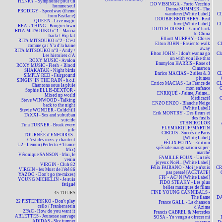
HENRY - Symphonie pour un
DO VISSINGA - Porto Vecchio
homme seul
Donna SUMMER - The
PRODIGY - Speedway (theme
wanderer [White Label]
CI
from Fastlane)
DOOBIE BROTHERS - Real
QUEEN - Live magic
love [White Label]
CI
REAL THING - Boogie down
DUTCH DIESEL - Goin' back
RITA MITSOUKO n°1 - Marcia
to China
baila / Hip kit
Elliott MURPHY - Closer
RITA MITSOUKO n°2 - C'est
Elton JOHN - Easier to walk
CI
comme ça / Y'a d'la haine
away
RITA MITSOUKO n°3 - Andy /
Elton JOHN - I don't wanna go
Cl
Les histoires d'A
on with you like that
ROXY MUSIC - Avalon
Emmylou HARRIS - Rose of
ROXY MUSIC - Flesh + Blood
Cimarron
SHAKATAK - Night birds
Enrico MACIAS - 2 ailes & 3
CL
SIMPLY RED - Fairground
plumes
SINGIN' IN THE RAIN - b.o.f.
Enrico MACIAS - La France de
CL
Chantons sous la pluie
mon enfance
C
Sophie ELLIS-BEXTOR -
ENRIQUÉ - J'aime, J'aime...
Mixed up world
[dédicacé]
C
Steve WINWOOD - Talking
ENZO ENZO - Blanche Neige
back to the night
[White Label]
Stevie WONDER - Coldchill
Erik MONTRY - Des fleurs et
TAXXI - Sex and suburban
des fusils
suicide
ETHNIKOLOR
Tina TURNER - Break every
F.LEMARQUE/MARTIN
rule
CIRCUS - Succès de Paris
TOURNÉE d'ENFOIRÉS -
[White Label]
C'est des mecs y chantent
FÉLIX POTIN - Édition
U2 - Lemon (Perfecto + Trance
spéciale inauguration super-
Mix)
marché
Véronique SANSON - Moi, le
FAMILLE FOUX - Un très
venin
joyeux Noël... [White Label]
VIRGIN - Club 82
Félix FAIRANO - Moi je n'suis
CR
VIRGIN - les Must de l'été 86
pas pressé [ACÉTATE]
YAZOO - Don't go (re-mixes)
FFF - AC² N [White Label]
YOUNG MICHELIN - Je suis
FIDO STEAKY - Les plus
fatigué
belles musiques de films
FINE YOUNG CANNIBALS -
45 TOURS
The flame
DA
22 PISTEPIRKKO - Don't play
France GALL - La chanson
cello / Frankenstein
d'Azima
2PAC - How do you want it
Francis CABREL & Mercedes
ABLETTES - Jeunesse sauvage
SOSA - Yo vengo a ofrecer mi
ADIDAS - Sky jumper