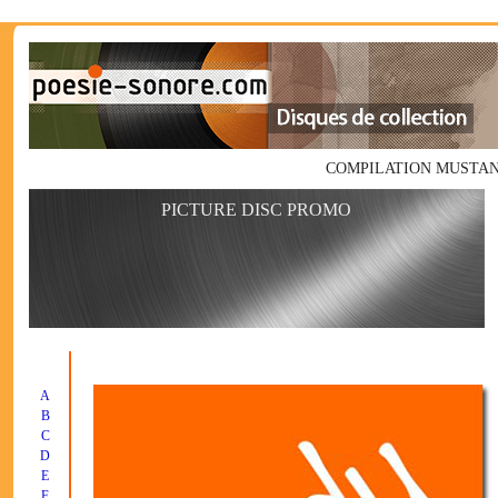
COMPILATION MUSTANG alle
PICTURE DISC PROMO
A
B
C
D
E
F