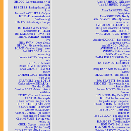
BB DOC - Lolo ganzaman / Nul
Alain BASHUNG - Élégance
edge
Alain BASHUNG - Madame
BEE GEES - Paying the price of
rêve
love
Alain BASHUNG - Osez
Bernard LAVILLIERS - Saïgon
Joséphine
BIBIE - En souvenir de moi
Alain SOUCHON - Dandy
[Pré-Planning]
Alfio SCANDURRA - Qu'est-ce
BIG T Scotch whisky - Europe
qui ne va pas
1
AMERICAN BALLADS - Les
Bill HALEY & the Comets -
plus grands moments Country
Chaussettes PHILDAR
ANDERSON BRUFORD
Bill LABOUNTY - Livin'it up
WAKEMAN HOWE - Brother
Bill PRITCHARD - Number
of mine
five
Antoine DONNET - Fais gaffe à
Billy SWAN - Lover please
ce que tu penses...
BLACK - Fly up to the moon
Art MENGO - Côté cour
BLACK - You're a big girl now
AVIGNON au 8 décembre
Bob GELDOF - Love or
AVIONS - Nuit sauvage
something
B-52's - Planet Claire
Bonnie RAITT - Baby come
BAB & ROLANDO 808 - Mas
back
que nada
BOONS - The score
BADGAM - SP 1428 [Black
Boum BOMO - Hit-parades
Label]
Brian WILSON - Love and
Barry RYAN with the Majority -
mercy
Eloïse
CAMOUFLAGE - Heaven (I
BEACH BOYS - Still cruisin /
want you)
Kokomo
CARAVELLI pour LOTUS
Bebu SILVETTI - Spring rain
Carlos Alberto IRIGARAY -
BEE GEES - The woman in you
Navidad Criolla
/ Stayin' alive
Caroline LOEB - Mots croisés /
Bernard MINET - Génération
Le téléfon
Bioman
CATHY - Tout est littérature
BEV & BOB - Hey Paula [T.P.]
CENTER - Navsiegda
BILLY & les Forbans - Au
Chant du 7ème Congrès de la
temps des surprises-parties
BONNETERIE (TP dédicacé)
BLACK CROWES - High head
Charles BORELLI présente
blues / A conspiracy
Georges SOLCHANY
Bob DYLAN - Gotta serve
Charles DUMONT - Je t'aime /
somebody
Nuit blanche à Honfleur
Bob GELDOF - The great song
Charlie SPAHN - Loving you,
of indifference
loving me
Bob SEGER - The fire inside
CHER - Gypsys, tramps and
BON JOVI - Bed of roses
thieves [White Label]
Boris DJIAN - Je t'aime encore
CHINA CRISIS - Black man ray
Brigitte BARDOT - Toutes les