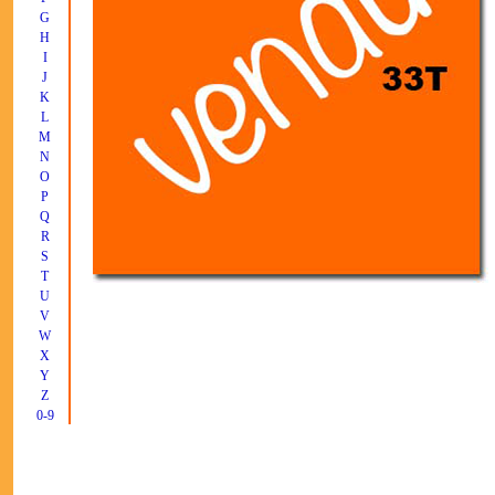
G
H
I
J
K
L
M
N
O
P
Q
R
S
T
U
V
W
X
Y
Z
0-9