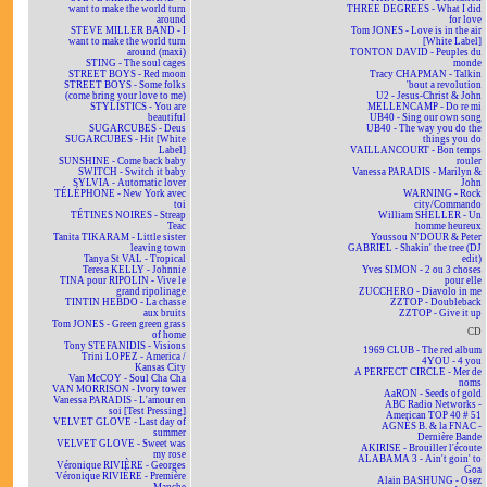
want to make the world turn
THREE DEGREES - What I did
around
for love
STEVE MILLER BAND - I
Tom JONES - Love is in the air
want to make the world turn
[White Label]
around (maxi)
TONTON DAVID - Peuples du
STING - The soul cages
monde
STREET BOYS - Red moon
Tracy CHAPMAN - Talkin
STREET BOYS - Some folks
'bout a revolution
(come bring your love to me)
U2 - Jesus-Christ & John
STYLISTICS - You are
MELLENCAMP - Do re mi
beautiful
UB40 - Sing our own song
SUGARCUBES - Deus
UB40 - The way you do the
SUGARCUBES - Hit [White
things you do
Label]
VAILLANCOURT - Bon temps
SUNSHINE - Come back baby
rouler
SWITCH - Switch it baby
Vanessa PARADIS - Marilyn &
SYLVIA - Automatic lover
John
TÉLÉPHONE - New York avec
WARNING - Rock
toi
city/Commando
TÉTINES NOIRES - Streap
William SHELLER - Un
Teac
homme heureux
Tanita TIKARAM - Little sister
Youssou N'DOUR & Peter
leaving town
GABRIEL - Shakin' the tree (DJ
Tanya St VAL - Tropical
edit)
Teresa KELLY - Johnnie
Yves SIMON - 2 ou 3 choses
TINA pour RIPOLIN - Vive le
pour elle
grand ripolinage
ZUCCHERO - Diavolo in me
TINTIN HEBDO - La chasse
ZZTOP - Doubleback
aux bruits
ZZTOP - Give it up
Tom JONES - Green green grass
CD
of home
Tony STEFANIDIS - Visions
1969 CLUB - The red album
Trini LOPEZ - America /
4YOU - 4 you
Kansas City
A PERFECT CIRCLE - Mer de
Van McCOY - Soul Cha Cha
noms
VAN MORRISON - Ivory tower
AaRON - Seeds of gold
Vanessa PARADIS - L'amour en
ABC Radio Networks -
soi [Test Pressing]
American TOP 40 # 51
VELVET GLOVE - Last day of
AGNÈS B. & la FNAC -
summer
Dernière Bande
VELVET GLOVE - Sweet was
AKIRISE - Brouiller l'écoute
my rose
ALABAMA 3 - Ain't goin' to
Véronique RIVIÈRE - Georges
Goa
Véronique RIVIÈRE - Première
Alain BASHUNG - Osez