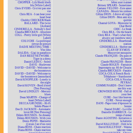
CHOPPER - Lili/Heidi bleib
bêtes sont à aimer
blu [White Label]
Britney SPEARS - Sometimes
Chris EVERS - Ce n'est pas une
Caetano VELOSO - Este amor
vie
CANADA - Mourir les sirènes
Chris REA - I can hear your
Céline DION - I drove all night
heart beat
Céline DION - Mon ami m'a
Chubby CHECKER/Hank
quittée
BALLARD - The twist
Chantal GOYA - Monsieur le
[Acétate]
Chat Botté
CINDERELLA - Nobody's fool
CHIC - Le freak
Claudia BRÜCKEN - Absolute
Chris REA - On the beach
COLL - Pretty little girl [White
Chris REA - That's what they
Label]
always say (rainbow mix)
COLUCHE - La politique
CINDERELLA - Heartbreak
(revue de presse)
station
DADJE MEETING TIME -
CINDERELLA - Shelter me
Ybo libo
CLAN OF XYMOX -
DALIDA - Gigi in paradisco
Muscoviet mosquito
DAN REED NETWORK -
Claude FRANÇOIS - Du pain et
Tiger in a dress
du beurre
Daniel LEDUC - Soleil
Claude FRANÇOIS - Reste
DAVE - Hurlevent
Claude ROGEN - Fantaisie
DAVID + DAVID - Welcome to
Impromptu op. 66 de Chopin
the boomtown
Claudia BRÜCKEN - Fanatic
DAVID + DAVID - Welcome to
COCA-COLA French Rock -
the boomtown [monoface]
Téléphone + Starshooter
David KNOPFLER - Lonely is
COCA-COLA Nicolas
the night
PEYRAC
David KOVEN - Bord à bord
COMMUNARDS - Don't leave
[Test Pressing]
me this way
David LINDLEY - Mercury
CROWDED HOUSE - Fall at
blues
your feet
Dean MARTIN - Change of
CURE - Just like heaven
heart [White Label]
CURE - Never enough
DECCA/GRUNDIG - Hi-Fi
DANI - Papa vient d'épouser la
Stéréo Phase 4
bonne
Dee D. JACKSON - Automatic
Daniel DARC - La ville
lover 88 [Test Pressing]
Danielle DARRIEUX - Le
Démis ROUSSOS - So dreamy
temps d'aimer
Démis ROUSSOS - With you
Dante AGOSTINI - Initiation à
Denis PEPIN - Marinette
la batterie
(j'avais l'air d'un con)
David HALLYDAY - Ooh la la
Diana ROSS - Chain reaction
David HALLYDAY - Wanna
Diana ROSS - Chain reaction
take my time