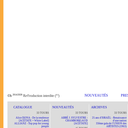
2014/2026
ici
NOUVEAUTÉS
PRE
©b
Re℗roduction interdite (
)
CATALOGUE
NOUVEAUTÉS
ARCHIVES
33 TOURS
33 TOURS
33 TOURS
Alice DONA - De la tendresse
ABBÉ J. SYLVESTRE -
25 ans d'ISRAËL - Renaissance
[ACÉTATE + White Label]
CHAMBORIGAUD
d'une nation
ALLIANZ - Top pop for young
[ACÉTATE]
33ème gala de l'UNION des
people
ARTISTES (1963)