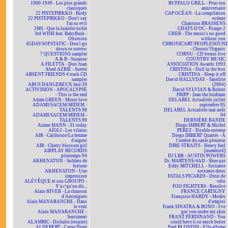
1900-1949 - Les plus grands
BUFFALO GRILL - Pour ton
classiques
anniversaire
22 PISTEPIRKKO - Birdy
CAP OCÉAN - La compilation
22 PISTEPIRKKO - Don't say
océane
I'm so evil
Chantons BRASSENS
2MS - Que la lumière brille
CHATS D'OC - Pompe 2
3rd WISH feat. BabyBash -
CHER - The music's no good
Obsesion
without you
65DAYSOFSTATIC - Don't go
CHRONICART/PEOPLESOUN
down to sorrow
- Chronic'Organic
7 QUESTIONS sampler
CORNU - CD bonus live
A & B - Suzanne
COUNTRY MUSIC
A FILETTA - Don Juan
ASSOCIATION Awards 1993
Abed AZRIÉ - Suerte
CRISTINA - Doll in the box
ABSENT FRIENDS 4 track CD
CRISTINA - Sleep it off
sampler
David HALLYDAY - Satellite
ABUS DANGEREUX face 39
(2004)
ACTIVISION - APOCALYPSE
David SYLVIAN & Robert
- This is the end
FRIPP - Jean the birdman
Adam GREEN - Minor love
DELABEL Actualités juillet
ADAMI/SACEM/MIDEM -
septembre 95
TALENTS 98
DELABEL Actualités mai août
ADAMI/SACEM/MIDEM -
94
TALENTS 99
DERNIÈRE BANDE
Aimee MANN - 31 today
Diego IMBERT & Michel
AÏOLI - Les vilains
PEREZ - Double entente
AIR - Californie/La femme
Diego IMBERT Quartet - À
d'argent
l'ombre du saule pleureur
AIR - Cherry blossom girl
DIRE STRAITS - Heavy fuel
AIRPLAY RECORDS
[numéroté]
printemps 94
DJ LBR - AUSTIN POWERS
AKHENATON - Soldats de
Dr. MARTENS/4AD - Shoe pie
fortune
Eddy MITCHELL - Soixante
AKHENATON - Une
soixante-deux
impression
FATALS PICARDS - Droit de
ALÉVÊQUE et son GROUPO -
véto
Y'a c'qu'on dit...
FOO FIGHTERS - Resolve
Alain HIVER - La chanson
FRANCE CARTIGNY
d'Antraigues
Françoise HARDY - Modes
Alain MANARANCHE - Dans
d'emploi
le vent
Frank SINATRA & BONO - I've
Alain MANARANCHE -
got you under my skin
Sentiment
FRANZ FERDINAND - You
ALAMBIC - Dichaïtz (respire)
could have it so much better
ALDEBERT - Carpe Diem
Fred BLONDIN - Elle allume