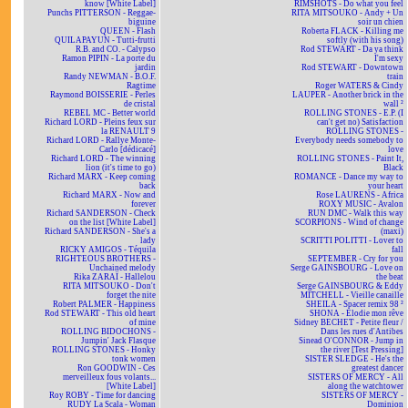
know [White Label]
RIMSHOTS - Do what you feel
Punchs PITTERSON - Reggae-
RITA MITSOUKO - Andy + Un
biguine
soir un chien
QUEEN - Flash
Roberta FLACK - Killing me
QUILAPAYUN - Tutti-frutti
softly (with his song)
R.B. and CO. - Calypso
Rod STEWART - Da ya think
Ramon PIPIN - La porte du
I'm sexy
jardin
Rod STEWART - Downtown
Randy NEWMAN - B.O.F.
train
Ragtime
Roger WATERS & Cindy
Raymond BOISSERIE - Perles
LAUPER - Another brick in the
de cristal
wall ²
REBEL MC - Better world
ROLLING STONES - E.P. (I
Richard LORD - Pleins feux sur
can't get no) Satisfaction
la RENAULT 9
ROLLING STONES -
Richard LORD - Rallye Monte-
Everybody needs somebody to
Carlo [dédicacé]
love
Richard LORD - The winning
ROLLING STONES - Paint It,
lion (it's time to go)
Black
Richard MARX - Keep coming
ROMANCE - Dance my way to
back
your heart
Richard MARX - Now and
Rose LAURENS - Africa
forever
ROXY MUSIC - Avalon
Richard SANDERSON - Check
RUN DMC - Walk this way
on the list [White Label]
SCORPIONS - Wind of change
Richard SANDERSON - She's a
(maxi)
lady
SCRITTI POLITTI - Lover to
RICKY AMIGOS - Téquila
fall
RIGHTEOUS BROTHERS -
SEPTEMBER - Cry for you
Unchained melody
Serge GAINSBOURG - Love on
Rika ZARAÏ - Hallelou
the beat
RITA MITSOUKO - Don't
Serge GAINSBOURG & Eddy
forget the nite
MITCHELL - Vieille canaille
Robert PALMER - Happiness
SHEILA - Spacer remix 98 ²
Rod STEWART - This old heart
SHONA - Elodie mon rêve
of mine
Sidney BECHET - Petite fleur /
ROLLING BIDOCHONS -
Dans les rues d'Antibes
Jumpin' Jack Flasque
Sinead O'CONNOR - Jump in
ROLLING STONES - Honky
the river [Test Pressing]
tonk women
SISTER SLEDGE - He's the
Ron GOODWIN - Ces
greatest dancer
merveilleux fous volants...
SISTERS OF MERCY - All
[White Label]
along the watchtower
Roy ROBY - Time for dancing
SISTERS OF MERCY -
RUDY La Scala - Woman
Dominion