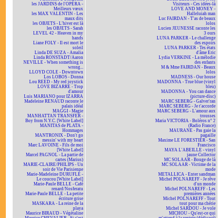
les JARDINS de l'OPÉRA -
Visiteurs - Ces idées-là
Meilleurs vœux
LOVE AND MONEY -
les MAX VALENTIN - Les
Halleluiah man
maux dits
Luc FAIRDAN - T'as de beaux
les OBJETS - L'hiver est là
lolos
les OBJETS - Sarah
Lucien JEUNESSE raconte les
LEVEL 42 - Heaven in my
3 ours
hands
LUNA PARKER - Le challenge
Liane FOLY - Il est mort le
des espoirs
soleil
LUNA PARKER - Tes états
Linda DE SUZA - Amalia
d'âme Eric
Linda RONSTADT/Aaron
Lydia VERKINE - La mélodie
NEVILLE - When something is
des enfants
wrong...
M & Mme FAIRDAN - Beaux
LLOYD COLE - Downtown
lolos
Los LOBOS - Donna
MADNESS - Our house
Lou REED - My red joystick
MADONNA - True blue (vinyl
LOVE BIZARRE - Trop
bleu)
d'amour
MADONNA - You can dance
Luis MARIANO pour IZARRA
(picture-disc)
Madeleine RENAUD raconte le
MARC SEBERG - Galver'ran
palais idéal
MARC SEBERG - Je t'accorde
MAGGI - Magie
MARC SEBERG - L'amour aux
MANHATTAN TRANSFER -
trousses
Boy from N.Y.C. [White Label]
Maria VICTORIA - Boléros n° 2
MANITAS de PLATA -
(Radio France)
Hommages
MAURANE - Pas gaie la
MANTRONIX - Don't go
pagaille
messin' with my heart
Maxime LE FORESTIER - San
Marc LAVOINE - Fils de moi
Francisco
[White Label]
MAYA L'ABEILLE - vinyl
Marcel PAGNOL - La partie de
jaune Collector
cartes (Marius)
MC SOLAAR - Bouge de là
MARIE-CLAIRE/PHILIPS - Un
MC SOLAAR - Victime de la
soir de Vie Parisienne
mode
Marie-Madeleine DURUFLÉ -
METALLICA - Enter sandman
Le coucou [White Label]
Michel POLNAREFF - Je rêve
Marie-Paule BELLE - Café
d'un monde
renard/Nosferatu
Michel POLNAREFF - Les
Marie-Paule BELLE - La petite
premières années
écriture grise
Michel POLNAREFF - Tout
MASKARA - La reine de la
tout pour ma chérie
playa
Michel SARDOU - Je vole
Maurice BIRAUD - Végétaline
MICHOU - Qu'est-ce qui