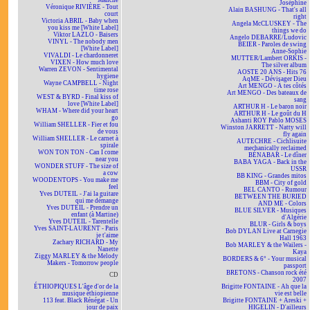
Manche
Joséphine
Véronique RIVIÈRE - Tout
Alain BASHUNG - That's all
court
right
Victoria ABRIL - Baby when
Angela McCLUSKEY - The
you kiss me [White Label]
things we do
Viktor LAZLO - Baisers
Angelo DEBARRE/Ludovic
VINYL - The nobody men
BEIER - Paroles de swing
[White Label]
Anne-Sophie
VIVALDI - Le chardonneret
MUTTER/Lambert ORKIS -
VIXEN - How much love
The silver album
Warren ZEVON - Sentimental
AOSTE 20 ANS - Hits 76
hygiene
AqME - Dévisager Dieu
Wayne CAMPBELL - Night
Art MENGO - À tes côtés
time rose
Art MENGO - Des bateaux de
WEST & BYRD - Final kiss of
sang
love [White Label]
ARTHUR H - Le baron noir
WHAM - Where did your heart
ARTHUR H - Le goût du H
go
Ashanti ROY Pablo MOSES
William SHELLER - Fier et fou
Winston JARRETT - Natty will
de vous
fly again
William SHELLER - Le carnet à
AUTECHRE - Cichlisuite
spirale
mechanically reclaimed
WON TON TON - Can I come
BÉNABAR - Le dîner
near you
BABA YAGA - Back in the
WONDER STUFF - The size of
USSR
a cow
BB KING - Grandes mitos
WOODENTOPS - You make me
BBM - City of gold
feel
BEL CANTO - Rumour
Yves DUTEIL - J'ai la guitare
BETWEEN THE BURIED
qui me démange
AND ME - Colors
Yves DUTEIL - Prendre un
BLUE SILVER - Musiques
enfant (à Martine)
d'Algérie
Yves DUTEIL - Tarentelle
BLUR - Girls & boys
Yves SAINT-LAURENT - Paris
Bob DYLAN Live at Carnegie
je t'aime
Hall 1963
Zachary RICHARD - My
Bob MARLEY & the Wailers -
Nanette
Kaya
Ziggy MARLEY & the Melody
BORDERS & 6° - Your musical
Makers - Tomorrow people
passport
BRETONS - Chanson rock été
CD
2007
ÉTHIOPIQUES L'âge d'or de la
Brigitte FONTAINE - Ah que la
musique éthiopienne
vie est belle
113 feat. Black Rénégat - Un
Brigitte FONTAINE + Areski +
jour de paix
HIGELIN - D'ailleurs