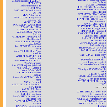
PRODIGY - Speedway (theme
Éditions musicales LEBRIOT -
from Fastlane)
MIDEM 1970
QUEEN - Live magic
20ème anniversaire de
REAL THING - Boogie down
CONFORAMA
RITA MITSOUKO n°1 - Marcia
5000 VOLTS - Motion man /
baila / Hip kit
Bye love
RITA MITSOUKO n°2 - C'est
ABC - Poison arrow
comme ça / Y'a d'la haine
Abdel DJELIL - Elle passe sa
RITA MITSOUKO n°3 - Andy /
vie en voyage
Les histoires d'A
ABDUL HASSAN
ROXY MUSIC - Avalon
ORCHESTRA - Arabian affair
ROXY MUSIC - Flesh + Blood
ADAMO - Inch'Allah
SHAKATAK - Night birds
ADAMO - Le carosse d'or
SIMPLY RED - Fairground
AFTERSHOCK - Always
SINGIN' IN THE RAIN - b.o.f.
thinking
Chantons sous la pluie
Al JARREAU - Never givin' up
Sophie ELLIS-BEXTOR -
[Test Pressing]
Mixed up world
Alain TURBAN - Mystique
Steve WINWOOD - Talking
[DÉDICACÉ]
back to the night
Amii STEWART - Knock on
Stevie WONDER - Coldchill
wood
TAXXI - Sex and suburban
André VERCHUREN - Alma
suicide
española
Tina TURNER - Break every
André VERCHUREN - Un
rule
certain frisson
TOURNÉE d'ENFOIRÉS -
Andy & David WILLIAMS -
C'est des mecs y chantent
What's your name
U2 - Lemon (Perfecto + Trance
Ann SOREL - Quand j'ai si mal
Mix)
Annie CORDY - Le rock à
Véronique SANSON - Moi, le
Médor [White Label]
venin
ANTAR - Les Fables de la
VIRGIN - Club 82
Fontaine
VIRGIN - les Must de l'été 86
Antoine GIACOMONI - Vieni
YAZOO - Don't go (re-mixes)
vieni
YOUNG MICHELIN - Je suis
ANYA - One word
fatigué
ATTENTION À LA MARCHE
- Slow d'enfer
45 TOURS
Axel BAUER - Jessy
Axel BAUER - L'arc-en-ciel
22 PISTEPIRKKO - Don't play
BARGES - La pitxuri
cello / Frankenstein
Barry WHITE - Put me in your
2PAC - How do you want it
mix (radio edit)
ABLETTES - Jeunesse sauvage
BASSLINE BOYS - We will
ADIDAS - Sky jumper
rock you
AFRICAN MAGIC COMBO -
BATTIATO - Cuccurucucu
La chica