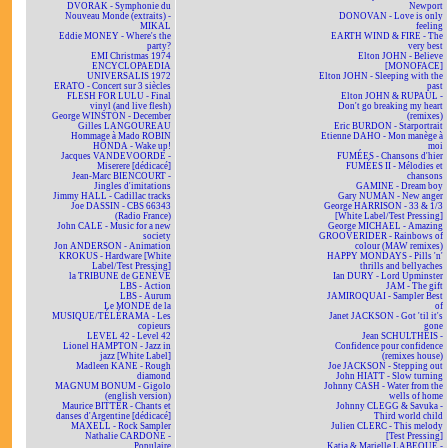
DVORAK - Symphonie du
Newport
Nouveau Monde (extraits) -
DONOVAN - Love is only
MIKAL
feeling
Eddie MONEY - Where's the
EARTH WIND & FIRE - The
party?
very best
EMI Christmas 1974
Elton JOHN - Believe
ENCYCLOPAEDIA
[MONOFACE]
UNIVERSALIS 1972
Elton JOHN - Sleeping with the
ERATO - Concert sur 3 siècles
past
FLESH FOR LULU - Final
Elton JOHN & RUPAUL -
vinyl (and live flesh)
Don't go breaking my heart
George WINSTON - December
(remixes)
Gilles LANGOUREAU
Eric BURDON - Starportrait
Hommage à Mado ROBIN
Etienne DAHO - Mon manège à
HONDA - Wake up!
moi
Jacques VANDEVOORDE -
FUMÉES - Chansons d'hier
Miserere [dédicacé]
FUMÉES II - Mélodies et
Jean-Marc BIENCOURT -
chansons
Jingles d'imitations
GAMINE - Dream boy
Jimmy HALL - Cadillac tracks
Gary NUMAN - New anger
Joe DASSIN - CBS 66343
George HARRISON - 33 & 1/3
(Radio France)
[White Label/Test Pressing]
John CALE - Music for a new
George MICHAEL - Amazing
society
GROOVERIDER - Rainbows of
Jon ANDERSON - Animation
colour (MAW remixes)
KROKUS - Hardware [White
HAPPY MONDAYS - Pills 'n'
Label/Test Pressing]
thrills and bellyaches
la TRIBUNE de GENÈVE
Ian DURY - Lord Upminster
LBS - Action
JAM - The gift
LBS - Aurum
JAMIROQUAI - Sampler Best
Le MONDE de la
of
MUSIQUE/TÉLÉRAMA - Les
Janet JACKSON - Got 'til it's
copieurs
gone
LEVEL 42 - Level 42
Jean SCHULTHEIS -
Lionel HAMPTON - Jazz in
Confidence pour confidence
jazz [White Label]
(remixes house)
Madleen KANE - Rough
Joe JACKSON - Stepping out
diamond
John HIATT - Slow turning
MAGNUM BONUM - Gigolo
Johnny CASH - Water from the
(english version)
wells of home
Maurice BITTER - Chants et
Johnny CLEGG & Savuka -
danses d'Argentine [dédicacé]
Third world child
MAXELL - Rock Sampler
Julien CLERC - This melody
Nathalie CARDONE -
[Test Pressing]
Populaire
Katia & Marielle LABEQUE -