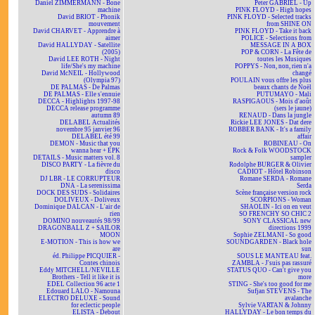
Daniel ZIMMERMANN - Bone
Peter GABRIEL - Up
machine
PINK FLOYD - High hopes
David BRIOT - Phonik
PINK FLOYD - Selected tracks
mouvement
from SHINE ON
David CHARVET - Apprendre à
PINK FLOYD - Take it back
aimer
POLICE - Selections from
David HALLYDAY - Satellite
MESSAGE IN A BOX
(2005)
POP & CORN - La Fête de
David LEE ROTH - Night
toutes les Musiques
life/She's my machine
POPPYS - Non, non, rien n'a
David McNEIL - Hollywood
changé
(Olympia 97)
POULAIN vous offre les plus
DE PALMAS - De Palmas
beaux chants de Noël
DE PALMAS - Elle s'ennuie
PUTUMAYO - Mali
DECCA - Highlights 1997-98
RASPIGAOUS - Mois d'août
DECCA release programme
(sers le jaune)
autumn 89
RENAUD - Dans la jungle
DELABEL Actualités
Rickie LEE JONES - Dat dere
novembre 95 janvier 96
ROBBER BANK - It's a family
DELABEL été 99
affair
DEMON - Music that you
ROBINEAU - On
wanna hear + EPK
Rock & Folk WOODSTOCK
DETAILS - Music matters vol. 8
sampler
DISCO PARTY - La fièvre du
Rodolphe BURGER & Olivier
disco
CADIOT - Hôtel Robinson
DJ LBR - LE CORRUPTEUR
Romane SERDA - Romane
DNA - La serenissima
Serda
DOCK DES SUDS - Solidaires
Scène française version rock
DOLIVEUX - Doliveux
SCORPIONS - Woman
Dominique DALCAN - L'air de
SHAOLIN - Ici on en veut
rien
SO FRENCHY SO CHIC 2
DOMINO nouveautés 98/99
SONY CLASSICAL new
DRAGONBALL Z + SAILOR
directions 1999
MOON
Sophie ZELMANI - So good
E-MOTION - This is how we
SOUNDGARDEN - Black hole
are
sun
éd. Philippe PICQUIER -
SOUS LE MANTEAU feat.
Contes chinois
ZAMBLA - J'suis pas rassuré
Eddy MITCHELL/NEVILLE
STATUS QUO - Can't give you
Brothers - Tell it like it is
more
EDEL Collection 96 acte 1
STING - She's too good for me
Edouard LALO - Namouna
Sufjan STEVENS - The
ELECTRO DELUXE - Sound
avalanche
for eclectic people
Sylvie VARTAN & Johnny
ELISTA - Debout
HALLYDAY - Le bon temps du