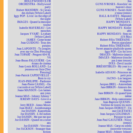
HOLLYWOOD CLUB
fou
ORCHESTRA - Hollywood
GUNS N'ROSES - Knockin' on
party
heaven's door
Hubert MANDRIN - Si j'avais
GUNS N'ROSES - Sweet child
des dollars [White Label]
o'mine (remix)
Iggy POP - Livin' on the edge of
HALL & OATES - Maneater
the night
[White Label]
IMAGES - Quand la musique
HAPPY MONDAYS -
tourne
Hallelujah
Isabelle MAYEREAU - Les
HAPPY MONDAYS - Kinky
mouches
afro
Jacques YVART - Le phare
HAPPY MONDAYS - Step on
[White Label]
(US Mix)
JAMES - Come home
Hubert-Félix THIÉFAINE -
Jean GUIDONI - Tous des
Precox ejaculator
putains
Hubert-Félix THIÉFAINE -
Jean LAPOINTE - Tu jongles
Sweet amanite phalloïde queen
avec ma vie [Test Pressing]
Iggy POP - Cry for love
Jean TOPART - Peugeot 604 SL
IMAGES - Maîtresse (maxi)
V6
IMAGES - Maîtresse (touche
Jean-Bruno FALGUIÈRE - Les
pas à mes tresses)
écrans de cinéma
INXS - Devil inside
Jean-Louis ROLLAND - La
IRRÉSISTIBLES - My year is a
jeunesse est finie [Test
day
Pressing]
Isabelle ADJANI - Princesse au
Jean-Patrick CAPDEVIELLE -
petit pois
Born to cry
JACNO - Les langues
JEAN-PHILIPPE - Pardonne
étrangères
Jean-Pierre CASSEL - On
Jacques BREL - Amsterdam
s'accorde et on [White Label]
Jane BIRKIN - Amours des
Jeane MANSON - Les larmes
feintes
aux yeux
Jane BIRKIN - Et quand bien
Jeanne MAS - Johnny Johnny ²
même
JEREMY DAYS - Give it a
Jane BIRKIN - Help camionneur
name
Jean-Baptiste QUENIN -
Jerry REED - Amos Moses
Veilleur de toutes les nuits
Joan BAEZ - Asimbonanga
Jean-Jacques DEBOUT - Un
Joe DASSIN - Kanterbräu
mot [ACÉTATE]
Joe DASSIN - L'été indien
Jean-Jacques GOLDMAN -
Joe DASSIN - Me que me que
Puisque tu pars
Joe DASSIN - Quand on a seize
Jean-Paul GAULTIER - Noisy
ans
(remix)
Joe DASSIN - Vive moi
Jeanne MAS - Cœur en stéréo
Joe JACKSON - Stranger than
(nouvelle version)
fiction
Jeanne MAS - Johnny Johnny