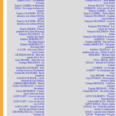
France GALL - La chanson
Florent PAGNY - Jolie môme
d'Azima
[Léo Ferré]
Francis CABREL & Mercedes
Florent PAGNY - Tue-moi
SOSA - Yo vengo a ofrecer mi
FORBANS - Lève ton ful de là
corazon
Francis CABREL - Je rêve
Francis LEANDRI - EP Ton
Francis CABREL - Petite Marie
absence, ton silence [White
François FELDMAN - Comme
Label]
une évidence
Francis LEANDRI - SP Ton
François FELDMAN - Le p'tit
absence, ton silence [White
cireur
Label]
François FELDMAN - Les
Franck DIDIER - Pour la
valses de Vienne
première fois [Test Pressing]
François FELDMAN - Petit
François FELDMAN - Le
Frank
serpent qui danse
François FELDMAN & Joniece
Frédéric BERTHELOT -
JAMISON - J'ai peur
Privilège [maxi]
Frankie SMITH - The auction
Frédéric BERTHELOT -
Freddie MERCURY - The great
Privilège [SP]
pretender
G-I JOE - (I'm sorry) Don't
Frédéric CHATEAU - Le
worry tonite
malheur des uns... [White Label]
GÉNÉRATION 60 - Hits des
FREEMEN - Military beat
années 60 (1 & 2)
(strumentale)
Gary MOORE - After the war
FULL METAL HITS
Georges BRASSENS - Le
GÉLOU - Salomé E.P. [White
fantôme
Label]
Gérard BLANCHARD - Elle
GAMINE - Le voyage
voulait revoir sa Normandie
GAROU - Je n'attendais que
Gérard BLANCHARD - Rock
vous
Amadour
Gary MOORE - One day
GIANTS OF ROCK - Little
Gary NUMAN - We are glass
Richard & Carl Perkins
[White Label]
GIBSON BROTHERS - Sheela
George MICHAEL - Careless
Gilles VIGNEAULT - I went to
whisper
the market
George MICHAEL - Older
Glenn MEDEIROS - Lonely
Gérard BLANC - Du soleil dans
won't leave me alone
la nuit
GOD'S GIFT - Love to see you
GETZ/GILBERTO - The girl
cry (1304)
from Ipanema
GOD'S GIFT - Love to see you
Gilbert BÉCAUD - Désirée
cry (1314)
GIPSY KINGS - Djobi, djoba
GOD'S GIFT - Would you do
GOGOL 1er - Voilà des paroles
that for me [White Label]
faciles à comprendre
GRUNDIG/DECCA - Concours
GOLD - Laissez-nous chanter
Cosmos 70
GOLD - Tropicana / T'es pas