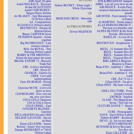
45 TOURS
AMC feiert 20 jahre
4TH & BROADWAY Sampler
André MALRAUX - Discours
ABBA - Lay all your love on me
Sidney BECHET - Silent night /
de mai 68 [ACÉTATE]
AIR FRANCE - Escale-Party,
White Christmas
André VERCHUREN -
vacances dansantes autour du
Tangos/Pasos-Dobles
monde
CD
Art BLAKEY - Jazz Messengers
AIR INTER - Notre monde c'est
MERCEDES BENZ - Mercedes
70 [White Label]
la France
190
AZ - Compilations
Al MARTINO - Torero (maxi)
85150/85151 [White Labels]
ALAN PARSONS PROJECT -
AUTRES SUPPORTS
BEETHOVEN - Disque de
The turn of a friendly card
démonstration
ALPHA BLONDY & the Solar
Divine MADNESS
Benny CARTER & Oscar
System - Révolution
PETERSON Quartet - Alone
BARCLAY - Le son de la
together
rumeur
Big Bill BROONZY - Last
BEETHOVEN - Symphonies 1
session volume 1
& 2
Billy Joe ROYAL - Test
BIZZL - 12 Sommer Hits 82
Pressing [White Label]
BIZZL - Sommer Hits 83
BOBBY & THE MIDNITES -
BIZZL - Sommer Hits 84
Where the beat meets the street
BIZZL - Tropical Hits 87
BRASIL EXPORT 73 - Brussels
BMG ARIOLA Belgium -
Trade Fair
Bonjour la France
CBS - 4 slows enchaînés
Brian ENO - Ambient 1 - Music
CBS - Slows 87
for airports
CHARLIE - Charlie (5)
Brian ENO - Ambient 4 - On
CHER - Love and
Land
understanding
CBS - Été 73 vol.1
Chris DE BURGH - Flying
Céline DION - I'm alive
colours
Céline DION - My heart will go
Christine McVIE - Love will
on
show us how
CHILL FAC-TORR - Twist
Cliff RICHARD - Now you see
(round'n'round)
me, now you don't
CHURCH - Starfish
COCA-COLA Chansons
CLASH - The Magnificent
COCA-COLA Disco
Seven / The Call Up
COLD CHISEL - East
CULTURE DANCE 7 - House
CONCRETE BLONDE -
Mix
Caroline
CURE - Pornography
DÉCLARATION (fiscale) 1964
DAVE - Dave [White Label]
DELHAY/LECOUDE - Succès
Debbie HARRY - Rockbird
de Paris
DEVO - Q: Are we not men?
Dizzy GILLESPIE - Sonny
DEXYS MIDNIGHT
Rollins / Sonny Stitt sessions
RUNNERS & Kevin Rowland -
Django REINHARDT n°73610
Too-Rye-Ay
[White Label]
Dizzy GILLESPIE - At