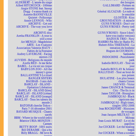
ALDEBERT - L'année du singe
des bougies
Alfred HITCHCOCK - 100ème
GALLIMARD - Poèmes en
Angie STONE feat. Snoop
chansons
Dogg - I wanna thank ya
Général ALCAZAR - Le rude et
Annette BANNEVILLE
le sensible
Quintet - Folksongs
GLOSTER - Kiss
Annie LENNOX - Why
GROUNDATION - A miracle
ARCHIVE - Get out
GUNS N'ROSES - Don't cry
ARCHIVE - The way you love
GUNS N'ROSES - Pretty tied
me
up
ARCHIVE:disc
GUNS N'ROSES - Since I don't
Aretha FRANKLIN - A rose is
have you (radio version)
still a rose
HADOUK TRIO - Now
Art MENGO - Magdeleine
HARIBO Pik Mix by Radio FG
ARTE - Les 4 saisons
Hubert-Félix THIÉFAINE - La
Association Valentin HAÜY -
tentation du bonheur
Fables de la Fontaine
Hugues de COURSON -
Audrey LAVERGNE - Facing
Sankanda
mirrors 2.0
INDOCHINE - Punishment
AUVIDIS - Religions du monde
park
Axelle RED - Je me fâche
Isabelle BOULAY - Tout un
BABEL - La vie est un cirque
jour
BABYLON ZOO - All the
Isabelle BOULAY & Johnny
money's gone
HALLYDAY - Tout au bout de
BALLANTINE'S Le rituel
nos peines
BANGER SISTERS
ISULATINE - Les plus beaux
BAOBAB - 3 mix dub
chants Corses
BARCLAY - ISLAND -
JAD WIO - Victor
Opération Libération
James CHANCE & Terminal
BARCLAY - ISLAND [bleu]
City - The fix is in
BARCLAY - ISLAND [crème]
James TAYLOR - Hourglass
BARCLAY - ISLAND [orange]
JAMIROQUAI - Black
BARCLAY - Tous les talents du
capricorn day
monde 2
JAMIROQUAI - High times,
BATOFAR cherche Tokyo -
singles 1992-2006
Paris 7-16 décembre 2001
Jean ROCHEFORT - Histoires
BAYARD MUSIQUE - Chants
de voyages
sacrés
Jean-Jacques MILTEAU - JJ
BBM - Where in the world (edit)
Milteau
Béatrice URIA-MONZON -
Jean-Louis MURAT - Le cri du
Carmen
papillon
BETTY BOOP - 1001 nuits
Joe COCKER - Let the healing
Bill DERAIME - Qui a bu
begin
Billy BRAGG - Mr love &
Joe COCKER - When a woman