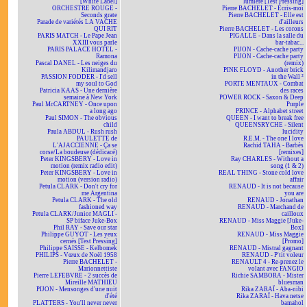
[White Label]
lumière [Test Pressing]
ORCHESTRE ROUGE -
Pierre BACHELET - Écris-moi
Seconds grate
Pierre BACHELET - Elle est
Parade de variétés LA VACHE
d'ailleurs
QUI RIT
Pierre BACHELET - Les corons
PARIS MATCH - Le Pape Jean
PIGALLE - Dans la salle du
XXIII vous parle
bar-tabac...
PARIS PALACE HOTEL -
PIJON - Cache-cache party
Ramona
PIJON - Cache-cache party
Pascal DANEL - Les neiges du
(remix)
Kilimandjaro
PINK FLOYD - Another brick
PASSION FODDER - I'd sell
in the Wall ²
my soul to God
PORTE MENTAUX - Combat
Patricia KAAS - Une dernière
des races
semaine à New York
POWER ROCK - Saxon & Deep
Paul McCARTNEY - Once upon
Purple
a long ago
PRINCE - Alphabet street
Paul SIMON - The obvious
QUEEN - I want to break free
child
QUEENSRYCHE - Silent
Paula ABDUL - Rush rush
lucidity
PAULETTE de
R.E.M. - The one I love
L'AJACCIENNE - Ça se
Rachid TAHA - Barbès
corse/La boudeuse (dédicacé)
[remixes]
Peter KINGSBERY - Love in
Ray CHARLES - Without a
motion (remix radio edit)
song (1 & 2)
Peter KINGSBERY - Love in
REAL THING - Stone cold love
motion (version radio)
affair
Petula CLARK - Don't cry for
RENAUD - It is not because
me Argentina
you are
Petula CLARK - The old
RENAUD - Jonathan
fashioned way
RENAUD - Marchand de
Petula CLARK/Junior MAGLI -
cailloux
SP biface Juke-Box
RENAUD - Miss Maggie [Juke-
Phil RAY - Save our star
Box]
Philippe GUYOT - Les yeux
RENAUD - Miss Maggie
cernés [Test Pressing]
[Promo]
Philippe SAISSE - Kelbomek
RENAUD - Mistral gagnant
PHILIPS - Vœux de Noël 1958
RENAUD - P'tit voleur
Pierre BACHELET -
RENAULT 4 - Re-prenez le
Marionnettiste
volant avec FANGIO
Pierre LEFEBVRE - 2 succès de
Richie SAMBORA - Mister
Mireille MATHIEU
bluesman
PIJON - Mensonges d'une nuit
Rika ZARAÏ - Aba-nibi
d'été
Rika ZARAÏ - Hava netse
PLATTERS - You'll never never
bamahol