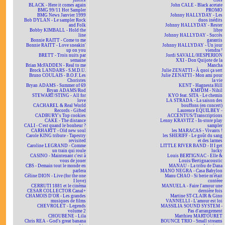
justice
cries
BLACK - Here it comes again
John CALE - Black acetate
BMG 99/11 Hot Sampler
PROMO
BMG News Janvier 1999
Johnny HALLYDAY - Les
Bob DYLAN - Le sampler Rock
duos inédits
and Folk
Johnny HALLYDAY - Rester
Bobby KIMBALL - Hold the
libre
line
Johnny HALLYDAY - Succès
Bonnie RAITT - Come to me
garantis
Bonnie RAITT - Love sneakin'
Johnny HALLYDAY - Un jour
up on you
viendra ²
BRETT - Trois nuits par
Jordi SAVALL/HESPERION
semaine
XXI - Don Quijote de la
Brian McFADDEN - Real to me
Mancha
Brock LANDARS - S.M.D.U.
Julie ZENATTI - À quoi ça sert
Bruno COULAIS - B.O.F. Les
Julie ZENATTI - Mon ami pour
Choristes
la vie
Bryan ADAMS - Summer of 69
KENT - Hagnesta Hill
Bryan ADAMS/Rod
KMFDM - Nihil
STEWART/STING - All for
KYO feat. SITA - Le chemin
love
LA STRADA - La saison des
CACHAREL & Real World
bouffons (en concert)
Records - Gifted
Laurence EQUILBEY -
CADBURY's Top cookies
ACCENTUS/Transcriptions
CAKE - The distance
Lenny KRAVITZ - In-store play
CALI - C'est quand le bonheur ?
sampler
CARHARTT - Old new soul
les MARACAS - Vivants !
Carole KING tribute - Tapestry
les SHERIFF - Le goût du sang
revisited
et des larmes
Caroline LEGRAND - Comme
LITTLE RIVER BAND - If I get
un train qui roule
lucky
CASINO - Maintenant c'est à
Louis BERTIGNAC - Elle &
vous de jouer
Louis/Bertignacoustic
CBS - Demain tout le monde en
MANAU - La tribu de Dana
parlera
MANO NEGRA - Casa Babylon
Céline DION - Live (for the one
Manu CHAO - Si berie m'était
I love)
contéee
CERRUTI 1881 et le cinéma
MANUELA - Faire l'amour une
CESAR COLLECTOR Canal+
dernière fois
CHAMOIS D'OR - Les grandes
Martine ST-CLAIR & Gino
musiques de films
VANNELLI - L'amour est loi
CHEVROLET - Legends
MASSILIA SOUND SYSTEM -
volume 2
Pas d'arrangement
CHOUBENE - Lila
Matthieu MARTOURET
Chris REA - God's great banana
BOUNCE TRIO - Small streams