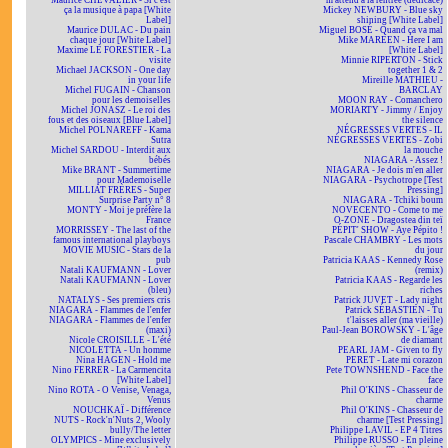
Maurice CHEVALIER - Si c'est
m'attend à la rentrée (dédicacé)
ça la musique à papa [White
Mickey NEWBURY - Blue sky
Label]
shining [White Label]
Maurice DULAC - Du pain
Miguel BOSÉ - Quand ça va mal
chaque jour [White Label]
Mike MAREEN - Here I am
Maxime LE FORESTIER - La
[White Label]
visite
Minnie RIPERTON - Stick
Michael JACKSON - One day
together 1 & 2
in your life
Mireille MATHIEU -
Michel FUGAIN - Chanson
BARCLAY
pour les demoiselles
MOON RAY - Comanchero
Michel JONASZ - Le roi des
MORIARTY - Jimmy / Enjoy
fous et des oiseaux [Blue Label]
the silence
Michel POLNAREFF - Kama
NÉGRESSES VERTES - IL
Sutra
NÉGRESSES VERTES - Zobi
Michel SARDOU - Interdit aux
la mouche
bébés
NIAGARA - Assez !
Mike BRANT - Summertime
NIAGARA - Je dois m'en aller
pour Mademoiselle
NIAGARA - Psychotrope [Test
MILLIAT FRÈRES - Super
Pressing]
Surprise Party n° 8
NIAGARA - Tchiki boum
MONTY - Moi je préfère la
NOVECENTO - Come to me
France
O-ZONE - Dragostea din teï
MORRISSEY - The last of the
PÉPIT' SHOW - Aye Pépito !
famous international playboys
Pascale CHAMBRY - Les mots
MOVIE MUSIC - Stars de la
du jour
pub
Patricia KAAS - Kennedy Rose
Natali KAUFMANN - Lover
(remix)
Natali KAUFMANN - Lover
Patricia KAAS - Regarde les
(bleu)
riches
NATALYS - Ses premiers cris
Patrick JUVET - Lady night
NIAGARA - Flammes de l'enfer
Patrick SÉBASTIEN - Tu
NIAGARA - Flammes de l'enfer
t'laisses aller (ma vieille)
(maxi)
Paul-Jean BOROWSKY - L'âge
Nicole CROISILLE - L'été
de diamant
NICOLETTA - Un homme
PEARL JAM - Given to fly
Nina HAGEN - Hold me
PERET - Late mi corazon
Nino FERRER - La Carmencita
Pete TOWNSHEND - Face the
[White Label]
face
Nino ROTA - O Venise, Venaga,
Phil O'KINS - Chasseur de
Venus
charme
NOUCHKAÏ - Différence
Phil O'KINS - Chasseur de
NUTS - Rock'n'Nuts 2, Wooly
charme [Test Pressing]
bully/The letter
Philippe LAVIL - EP 4 Titres
OLYMPICS - Mine exclusively
Philippe RUSSO - En pleine