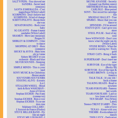
SALT'N'PEPA - You showed me
SKUNK ANANSIE - Secretly
SANDRA - Secret land
(Armand van Helden remix)
(remixes)
SMITHEREENS feat. Belinda
SANTA ESMERALDA - C'est
CARLISLE - Blue period
magnifique [White Label]
SONY - Test record for cartridge
SCORPIONS - Don't believe her
file
SCORPIONS - Wind of change
SPANDAU BALLET - True
SCRITTI POLITTI - Boom there
SPARKS - Music that you can
she was
dance to
SENATOR KING - Rock your
SPINNERS - I'll be around
baby
STATUS QUO - Can't give you
SG GIGANTE - Fumar é matar
more
saudades [White Label]
STEEL PULSE - Soul of my
SHAMEN - Move any mountain
soul
Progen 91
Steve WINWOOD - Don't you
SHIRLEY & COMPANY - I like
know what the night can do
to dance
[White Label]
SHOPPING AT ORLY - Hors
STONE ROSES - What the
commerce
world is waiting for / Fools
SHUKY & AVIVA - Mais bien
gold
sûr je t'aime
STRAY CATS - Bring it back
Sidney BECHET et son
again
orchestre - Black and blue
SUPERTRAMP - Don't leave me
SILVER SOUNDS - Sleeping
now
slow
SURVIVOR - Eye of the tiger
SIMPLE MINDS - This is your
(Rocky III)
land
SURVIVOR - Eye of the tiger &
SONY MUSIC & les Chérubins
JAMES BROWN - Living in
- Bonne année
America
SOUVENIRS SOUVENIRS
TALK TALK - It's my life /
STAYING ALIVE - Extraits
Such a shame
b.o.f.
TALKING HEADS - Road to
STEALERS WHEEL - Blind
nowhere
faith & Rick WAKEMAN -
TEARS FOR FEARS - Famous
Anne of Cleves
last words
Stephan EICHER - Pas d'ami
TEARS FOR FEARS - Laid so
(comme toi)
low (tears roll down)
Stephan EICHER - Rien à voir
TEN SHARP - You [White
Stephan EICHER - Tu ne me
Label]
dois rien
Terence TRENT D'ARBY - This
Stéphane COLLARO -
side of love
L'histoire de France (Flodor)
TEXAS - Alone with you
STEVE MILLER BAND - Fly
THEMBI - Kwela mfana (cé
like an eagle
dansé)
STEVE MILLER BAND - I
THIN LIZZY - Dedication