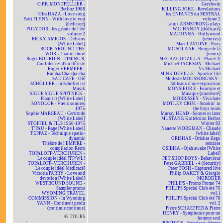
O.P.R. MONTPELLIER -
Gershwin
Berlioz 1988
KILLING JOKE - Revelations
Ofra HAZA - Love song
les ENFANTS du MISTRAL
Patti FLYNN - With love to you
volume 2
[dédicacé]
Louis ARMSTRONG plays
POLYDOR - les géants de l'été
W.C. HANDY [dédicacé]
volume 2
MADONNA - Hollywood
RICKY AMIGOS - Delirios
(remixes)
[White Label]
Marc LAVOINE - Paris
ROCK AROUND THE
MC SOLAAR - Bouge de là
WORLD radio show
(remix)
Roger BOURDIN - TIMING 8,
MECHAGODZILLA - Planet X
Confidences d'un flûtiste
Michael JACKSON - Michael
Roger VERMEER -
Vs Michael
Rumba/Cha-cha-cha
MINK DEVILLE - Sportin' life
SAD CAFÉ - Olé
Modeste MOUSSORGSKY -
SCHÖLLER - In Schöller ist
Tableaux d'une exposition
Musik
MONSIEUR Z - Fourrure et
SIGUE SIGUE SPUTNICK -
Musique [numéroté]
Flaunt it [White Label]
MORRISSEY - Viva hate
SONOLOR - Vœux sonores
MÖTLEY CRÜE - Smokin' in
1975
the boys room
Sophie MARCEAU - Certitude
Murray HEAD - Sooner or later
[White Label]
MUSTANG Kollektion Herbst
STOFFEL & FILS 1950-1975
Winter 83
T'PAU - Rage [White Label]
Nanette WORKMAN - Chaude
TEPPAZ - Technique spatio-
[white label]
dynamic
ORISHAS - Orishas llego
Théâtre de l'EMPIRE -
remixes
compilation Rétro
OSIBISA - Ojah awake [White
TOPALOFF-VERCHUREN -
Label]
Le couple idéal [TP/WL]
PET SHOP BOYS - Behaviour
TOPALOFF~VERCHUREN -
Peter GABRIEL - 4 (Security)
Le couple idéal [dédicacé]
Peter TOSH - Captured live
Victoria PARRY - Love and
Philip OAKEY & Giorgio
devotion [White Label]
MORODER
WESTBOUND SOUND -
PHILIPS - Promo Promo 74
Sampler promo
PHILIPS Spécial Club été 76
WYOMING TRAVEL
vol.1
COMMISSION - In Wyoming
PHILIPS Spécial Club été 78
YANN - Continent perdu
vol. 2
(continue continue)
Pierre SCHAEFFER & Pierre
HENRY - Symphonie pour un
45 TOURS
homme seul