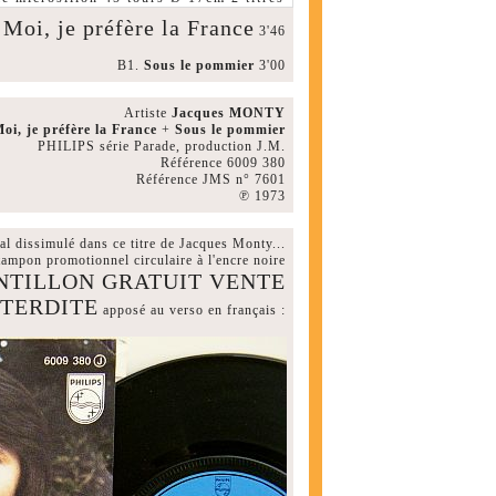
Moi, je préfère la France
.
3'46
B1.
Sous le pommier
3'00
Artiste
Jacques MONTY
oi, je préfère la France
+
Sous le pommier
PHILIPS série Parade, production J.M.
Référence 6009 380
Référence JMS n° 7601
℗ 1973
 dissimulé dans ce titre de Jacques Monty...
 tampon promotionnel circulaire à l'encre noire
NTILLON GRATUIT VENTE
NTERDITE
apposé au verso en français :