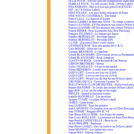
FÉLIX POTIN - Édition spéciale inauguration super-ma
FAMILLE FOUX - Un très joyeux Noël... [White Label]
Félix FAIRANO - Moi je n'suis pas pressé [ACÉTATE]
FFF - AC² N [White Label]
FIDO STEAKY - Les plus belles musiques de films
FINE YOUNG CANNIBALS - The flame
France GALL - La chanson d'Azima
Francis CABREL & Mercedes SOSA - Yo vengo a ofrecer
Francis LEANDRI - EP Ton absence, ton silence [White 
Francis LEANDRI - SP Ton absence, ton silence [White 
Franck DIDIER - Pour la première fois [Test Pressing]
François FELDMAN - Le serpent qui danse
Frédéric BERTHELOT - Privilège [maxi]
Frédéric BERTHELOT - Privilège [SP]
G-I JOE - (I'm sorry) Don't worry tonite
GÉNÉRATION 60 - Hits des années 60 (1 & 2)
Gary MOORE - After the war
Georges BRASSENS - Le fantôme
Gérard BLANCHARD - Elle voulait revoir sa Normandi
Gérard BLANCHARD - Rock Amadour
GIANTS OF ROCK - Little Richard & Carl Perkins
GIBSON BROTHERS - Sheela
Gilles VIGNEAULT - I went to the market
Glenn MEDEIROS - Lonely won't leave me alone
GOD'S GIFT - Love to see you cry (1304)
GOD'S GIFT - Love to see you cry (1314)
GOD'S GIFT - Would you do that for me [White Label]
GRUNDIG/DECCA - Concours Cosmos 70
HOLLYWOOD CLUB ORCHESTRA - Hollywood part
Hubert MANDRIN - Si j'avais des dollars [White Label]
Iggy POP - Livin' on the edge of the night
IMAGES - Quand la musique tourne
Isabelle MAYEREAU - Les mouches
Jacques YVART - Le phare [White Label]
JAMES - Come home
Jean GUIDONI - Tous des putains
Jean LAPOINTE - Tu jongles avec ma vie [Test Pressing
Jean TOPART - Peugeot 604 SL V6
Jean-Bruno FALGUIÈRE - Les écrans de cinéma
Jean-Louis ROLLAND - La jeunesse est finie [Test Press
Jean-Patrick CAPDEVIELLE - Born to cry
JEAN-PHILIPPE - Pardonne
Jean-Pierre CASSEL - On s'accorde et on [White Label]
Jeane MANSON - Les larmes aux yeux
Jeanne MAS - Johnny Johnny ²