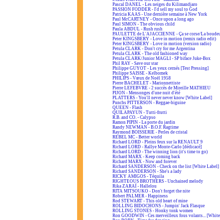
Pascal DANEL - Les neiges du Kilimandjaro
PASSION FODDER - I'd sell my soul to God
Patricia KAAS - Une dernière semaine à New York
Paul McCARTNEY - Once upon a long ago
Paul SIMON - The obvious child
Paula ABDUL - Rush rush
PAULETTE de L'AJACCIENNE - Ça se corse/La boudeus
Peter KINGSBERY - Love in motion (remix radio edit)
Peter KINGSBERY - Love in motion (version radio)
Petula CLARK - Don't cry for me Argentina
Petula CLARK - The old fashioned way
Petula CLARK/Junior MAGLI - SP biface Juke-Box
Phil RAY - Save our star
Philippe GUYOT - Les yeux cernés [Test Pressing]
Philippe SAISSE - Kelbomek
PHILIPS - Vœux de Noël 1958
Pierre BACHELET - Marionnettiste
Pierre LEFEBVRE - 2 succès de Mireille MATHIEU
PIJON - Mensonges d'une nuit d'été
PLATTERS - You'll never never know [White Label]
Punchs PITTERSON - Reggae-biguine
QUEEN - Flash
QUILAPAYUN - Tutti-frutti
R.B. and CO. - Calypso
Ramon PIPIN - La porte du jardin
Randy NEWMAN - B.O.F. Ragtime
Raymond BOISSERIE - Perles de cristal
REBEL MC - Better world
Richard LORD - Pleins feux sur la RENAULT 9
Richard LORD - Rallye Monte-Carlo [dédicacé]
Richard LORD - The winning lion (it's time to go)
Richard MARX - Keep coming back
Richard MARX - Now and forever
Richard SANDERSON - Check on the list [White Label]
Richard SANDERSON - She's a lady
RICKY AMIGOS - Téquila
RIGHTEOUS BROTHERS - Unchained melody
Rika ZARAÏ - Hallelou
RITA MITSOUKO - Don't forget the nite
Robert PALMER - Happiness
Rod STEWART - This old heart of mine
ROLLING BIDOCHONS - Jumpin' Jack Flasque
ROLLING STONES - Honky tonk women
Ron GOODWIN - Ces merveilleux fous volants... [White