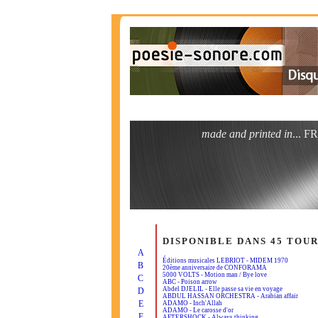
made and printed in
... 
DISPONIBLE DANS 45 TOU
A
Éditions musicales LEBRIOT - MIDEM 1970
B
20ème anniversaire de CONFORAMA
5000 VOLTS - Motion man / Bye love
C
ABC - Poison arrow
Abdel DJELIL - Elle passe sa vie en voyage
D
ABDUL HASSAN ORCHESTRA - Arabian affair
E
ADAMO - Inch'Allah
ADAMO - Le carosse d'or
F
AFTERSHOCK - Always thinking