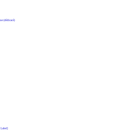
e (dédicacé)
 Label]