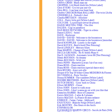
CHER - Gypsys, tramps and thieves [White Label]
CHINA CRISIS - Black man ray
CHOPPER - Lili/Heidi bleib blu [White Label]
Chris EVERS - Ce n'est pas une vie
Chris REA - I can hear your heart beat
Chubby CHECKER/Hank BALLARD - The twist [Acéta
CINDERELLA - Nobody's fool
Claudia BRÜCKEN - Absolute
COLL - Pretty little girl [White Label]
COLUCHE - La politique (revue de presse)
DADJE MEETING TIME - Ybo libo
DALIDA - Gigi in paradisco
DAN REED NETWORK - Tiger in a dress
Daniel LEDUC - Soleil
DAVE - Hurlevent
DAVID + DAVID - Welcome to the boomtown
DAVID + DAVID - Welcome to the boomtown [monofac
David KNOPFLER - Lonely is the night
David KOVEN - Bord à bord [Test Pressing]
David LINDLEY - Mercury blues
Dean MARTIN - Change of heart [White Label]
DECCA/GRUNDIG - Hi-Fi Stéréo Phase 4
Dee D. JACKSON - Automatic lover 88 [Test Pressing]
Démis ROUSSOS - So dreamy
Démis ROUSSOS - With you
Denis PEPIN - Marinette (j'avais l'air d'un con)
Diana ROSS - Chain reaction
Diana ROSS - Chain reaction (special dance mix)
Dick RIVERS - Ainsi soit-elle
Disque d'Or Top 50 biface Glenn MEDEIROS & Floren
DO VISSINGA - Porto Vecchio
Donna SUMMER - The wanderer [White Label]
DOOBIE BROTHERS - Real love [White Label]
DUTCH DIESEL - Goin' back to China
Elliott MURPHY - Closer
Elton JOHN - Easier to walk away
Elton JOHN - I don't wanna go on with you like that
Emmylou HARRIS - Rose of Cimarron
Enrico MACIAS - 2 ailes & 3 plumes
Enrico MACIAS - La France de mon enfance
ENRIQUÉ - J'aime, J'aime... [dédicacé]
ENZO ENZO - Blanche Neige [White Label]
Erik MONTRY - Des fleurs et des fusils
ETHNIKOLOR
F.LEMARQUE/MARTIN CIRCUS - Succès de Paris [Whit