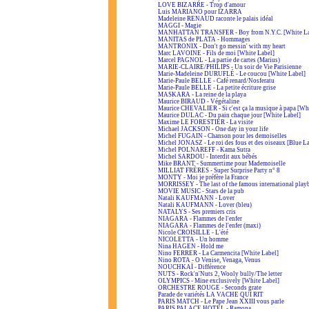
LOVE BIZARRE - Trop d'amour
Luis MARIANO pour IZARRA
Madeleine RENAUD raconte le palais idéal
MAGGI - Magie
MANHATTAN TRANSFER - Boy from N.Y.C. [White La
MANITAS de PLATA - Hommages
MANTRONIX - Don't go messin' with my heart
Marc LAVOINE - Fils de moi [White Label]
Marcel PAGNOL - La partie de cartes (Marius)
MARIE-CLAIRE/PHILIPS - Un soir de Vie Parisienne
Marie-Madeleine DURUFLÉ - Le coucou [White Label]
Marie-Paule BELLE - Café renard/Nosferatu
Marie-Paule BELLE - La petite écriture grise
MASKARA - La reine de la playa
Maurice BIRAUD - Végétaline
Maurice CHEVALIER - Si c'est ça la musique à papa [Wh
Maurice DULAC - Du pain chaque jour [White Label]
Maxime LE FORESTIER - La visite
Michael JACKSON - One day in your life
Michel FUGAIN - Chanson pour les demoiselles
Michel JONASZ - Le roi des fous et des oiseaux [Blue L
Michel POLNAREFF - Kama Sutra
Michel SARDOU - Interdit aux bébés
Mike BRANT - Summertime pour Mademoiselle
MILLIAT FRÈRES - Super Surprise Party n° 8
MONTY - Moi je préfère la France
MORRISSEY - The last of the famous international play
MOVIE MUSIC - Stars de la pub
Natali KAUFMANN - Lover
Natali KAUFMANN - Lover (bleu)
NATALYS - Ses premiers cris
NIAGARA - Flammes de l'enfer
NIAGARA - Flammes de l'enfer (maxi)
Nicole CROISILLE - L'été
NICOLETTA - Un homme
Nina HAGEN - Hold me
Nino FERRER - La Carmencita [White Label]
Nino ROTA - O Venise, Venaga, Venus
NOUCHKAÏ - Différence
NUTS - Rock'n'Nuts 2, Wooly bully/The letter
OLYMPICS - Mine exclusively [White Label]
ORCHESTRE ROUGE - Seconds grate
Parade de variétés LA VACHE QUI RIT
PARIS MATCH - Le Pape Jean XXIII vous parle
PARIS PALACE HOTEL - Ramona