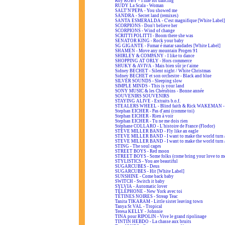
Roy ROBY - Time for dancing
RUDY La Scala - Woman
SALT'N'PEPA - You showed me
SANDRA - Secret land (remixes)
SANTA ESMERALDA - C'est magnifique [White Label]
SCORPIONS - Don't believe her
SCORPIONS - Wind of change
SCRITTI POLITTI - Boom there she was
SENATOR KING - Rock your baby
SG GIGANTE - Fumar é matar saudades [White Label]
SHAMEN - Move any mountain Progen 91
SHIRLEY & COMPANY - I like to dance
SHOPPING AT ORLY - Hors commerce
SHUKY & AVIVA - Mais bien sûr je t'aime
Sidney BECHET - Silent night / White Christmas
Sidney BECHET et son orchestre - Black and blue
SILVER SOUNDS - Sleeping slow
SIMPLE MINDS - This is your land
SONY MUSIC & les Chérubins - Bonne année
SOUVENIRS SOUVENIRS
STAYING ALIVE - Extraits b.o.f.
STEALERS WHEEL - Blind faith & Rick WAKEMAN - A
Stephan EICHER - Pas d'ami (comme toi)
Stephan EICHER - Rien à voir
Stephan EICHER - Tu ne me dois rien
Stéphane COLLARO - L'histoire de France (Flodor)
STEVE MILLER BAND - Fly like an eagle
STEVE MILLER BAND - I want to make the world turn 
STEVE MILLER BAND - I want to make the world turn 
STING - The soul cages
STREET BOYS - Red moon
STREET BOYS - Some folks (come bring your love to m
STYLISTICS - You are beautiful
SUGARCUBES - Deus
SUGARCUBES - Hit [White Label]
SUNSHINE - Come back baby
SWITCH - Switch it baby
SYLVIA - Automatic lover
TÉLÉPHONE - New York avec toi
TÉTINES NOIRES - Streap Teac
Tanita TIKARAM - Little sister leaving town
Tanya St VAL - Tropical
Teresa KELLY - Johnnie
TINA pour RIPOLIN - Vive le grand ripolinage
TINTIN HEBDO - La chasse aux bruits