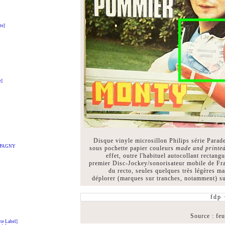
te]
e]
Disque vinyle microsillon Philips série Parad
t PAGNY
sous pochette papier couleurs
made and printed
effet, outre l'habituel autocollant rectang
premier Disc-Jockey/sonorisateur mobile de Fra
du recto, seules quelques très légères ma
déplorer (marques sur tranches, notamment) su
fdp
Source : fe
e Label]