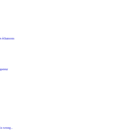
s échansons
pereur
 wrong...