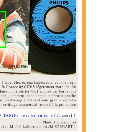
e à label bleu en état impeccable, comme neuf,
 in France by
CIDIS légèrement marquée. En
ulaire numéroté ici 7601 apposé par feu le tout
nce, justement, dans l'angle supérieur gauche
rques d'usage éparses et sans gravité seront à
r ce tirage commercial réservé à la promotion
 +
TARIFS nous consulter SVP
, merci !
Photo J.L. Rancurel
u Jean-Michel Laflorencie dit JM STEWART †