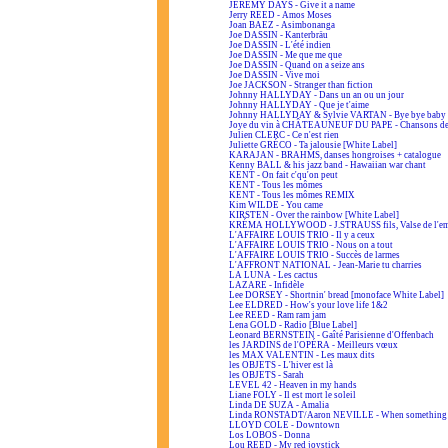
JEREMY DAYS - Give it a name
Jerry REED - Amos Moses
Joan BAEZ - Asimbonanga
Joe DASSIN - Kanterbräu
Joe DASSIN - L'été indien
Joe DASSIN - Me que me que
Joe DASSIN - Quand on a seize ans
Joe DASSIN - Vive moi
Joe JACKSON - Stranger than fiction
Johnny HALLYDAY - Dans un an ou un jour
Johnny HALLYDAY - Que je t'aime
Johnny HALLYDAY & Sylvie VARTAN - Bye bye baby
Joye du vin à CHÂTEAUNEUF DU PAPE - Chansons de
Julien CLERC - Ce n'est rien
Juliette GRÉCO - Ta jalousie [White Label]
KARAJAN - BRAHMS, danses hongroises + catalogue
Kenny BALL & his jazz band - Hawaiian war chant
KENT - On fait c'qu'on peut
KENT - Tous les mômes
KENT - Tous les mômes REMIX
Kim WILDE - You came
KIRSTEN - Over the rainbow [White Label]
KRÉMA HOLLYWOOD - J.STRAUSS fils, Valse de l'em
L'AFFAIRE LOUIS TRIO - Il y a ceux
L'AFFAIRE LOUIS TRIO - Nous on a tout
L'AFFAIRE LOUIS TRIO - Succès de larmes
L'AFFRONT NATIONAL - Jean-Marie tu charries
LA LUNA - Les cactus
LAZARE - Infidèle
Lee DORSEY - Shortnin' bread [monoface White Label]
Lee ELDRED - How's your love life 1&2
Lee REED - Ram ram jam
Lena GOLD - Radio [Blue Label]
Leonard BERNSTEIN - Gaîté Parisienne d'Offenbach
les JARDINS de l'OPÉRA - Meilleurs vœux
les MAX VALENTIN - Les maux dits
les OBJETS - L'hiver est là
les OBJETS - Sarah
LEVEL 42 - Heaven in my hands
Liane FOLY - Il est mort le soleil
Linda DE SUZA - Amalia
Linda RONSTADT/Aaron NEVILLE - When something is
LLOYD COLE - Downtown
Los LOBOS - Donna
Lou REED - My red joystick