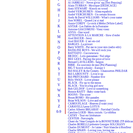
Al JARREAU - Never givin' up [Test Pressing]
G
Alain TURBAN - Mystique [DÉDICACÉ]
Amii STEWART - Knock on wood
H
André VERCHUREN - Alma española
André VERCHUREN - Un certain frisson
I
Andy & David WILLIAMS - What's your name
J
Ann SOREL - Quand j'ai si mal
Annie CORDY - Le rock à Médor [White Label]
K
ANTAR - Les Fables de la Fontaine
Antoine GIACOMONI - Vieni vieni
L
ANYA - One word
ATTENTION À LA MARCHE - Slow d'enfer
M
Axel BAUER - Jessy
Axel BAUER - L'arc-en-ciel
N
BARGES - La pitxuri
O
Barry WHITE - Put me in your mix (radio edit)
BASSLINE BOYS - We will rock you
P
BATTIATO - Cuccurucucu
BB DOC - Lolo ganzaman / Nul edge
Q
BEE GEES - Paying the price of love
Bernard LAVILLIERS - Saïgon
R
BIBIE - En souvenir de moi [Pré-Planning]
BIG T Scotch whisky - Europe 1
S
Bill HALEY & the Comets - Chaussettes PHILDAR
T
Bill LABOUNTY - Livin'it up
Bill PRITCHARD - Number five
U
Billy SWAN - Lover please
BLACK - Fly up to the moon
V
BLACK - You're a big girl now
Bob GELDOF - Love or something
W
Bonnie RAITT - Baby come back
BOONS - The score
X
Boum BOMO - Hit-parades
Y
Brian WILSON - Love and mercy
CAMOUFLAGE - Heaven (I want you)
Z
CARAVELLI pour LOTUS
Carlos Alberto IRIGARAY - Navidad Criolla
0-9
Caroline LOEB - Mots croisés / Le téléfon
CATHY - Tout est littérature
CENTER - Navsiegda
Chant du 7ème Congrès de la BONNETERIE (TP dédicac
Charles BORELLI présente Georges SOLCHANY
Charles DUMONT - Je t'aime / Nuit blanche à Honfleur
Charlie SPAHN - Loving you, loving me