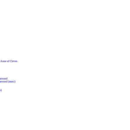
nne of Cleves
around
around (maxi)
e)