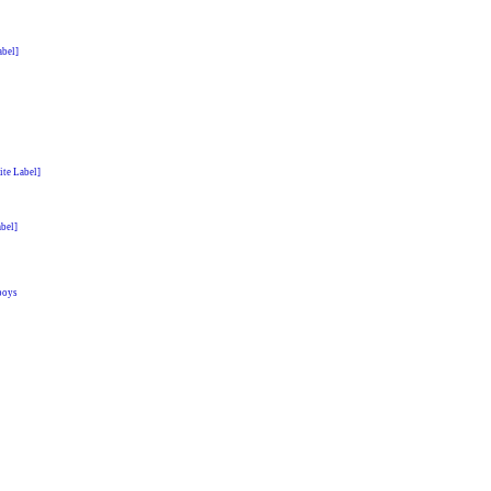
bel]
ite Label]
abel]
boys