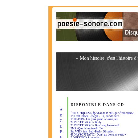
« Mon histoire, c'est l'histoire d
DISPONIBLE DANS CD
A
ÉTHIOPIQUES L'âge d'or de la musique éthiopienne
B
113 feat. Black Rénégat - Un jour de paix
1900-1949 - Les plus grands classiques
C
22 PISTEPIRKKO - Birdy
22 PISTEPIRKKO - Don't say I'm so evil
D
2MS - Que la lumière brille
E
3rd WISH feat. BabyBash - Obsesion
65DAYSOFSTATIC - Don't go down to sorrow
F
7 QUESTIONS sampler