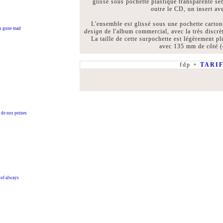
glissé sous pochette plastique transparente sem
outre le CD, un insert ave
L'ensemble est glissé sous une pochette carton
 gone mad
design
de l'album commercial, avec la très discr
La taille de cette surpochette est légèrement p
avec 135 mm de côté (
fdp +
TARI
de nos peines
of always