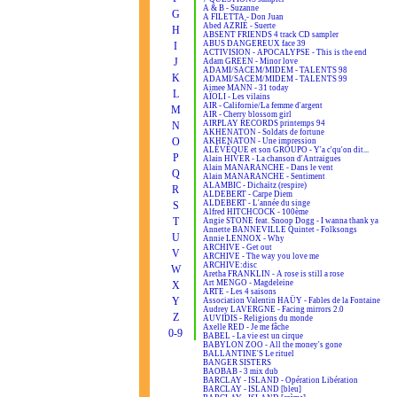
A & B - Suzanne
G
A FILETTA - Don Juan
Abed AZRIÉ - Suerte
H
ABSENT FRIENDS 4 track CD sampler
ABUS DANGEREUX face 39
I
ACTIVISION - APOCALYPSE - This is the end
J
Adam GREEN - Minor love
ADAMI/SACEM/MIDEM - TALENTS 98
K
ADAMI/SACEM/MIDEM - TALENTS 99
Aimee MANN - 31 today
L
AÏOLI - Les vilains
AIR - Californie/La femme d'argent
M
AIR - Cherry blossom girl
AIRPLAY RECORDS printemps 94
N
AKHENATON - Soldats de fortune
O
AKHENATON - Une impression
ALÉVÊQUE et son GROUPO - Y'a c'qu'on dit...
P
Alain HIVER - La chanson d'Antraigues
Alain MANARANCHE - Dans le vent
Q
Alain MANARANCHE - Sentiment
ALAMBIC - Dichaïtz (respire)
R
ALDEBERT - Carpe Diem
ALDEBERT - L'année du singe
S
Alfred HITCHCOCK - 100ème
T
Angie STONE feat. Snoop Dogg - I wanna thank ya
Annette BANNEVILLE Quintet - Folksongs
U
Annie LENNOX - Why
ARCHIVE - Get out
V
ARCHIVE - The way you love me
ARCHIVE:disc
W
Aretha FRANKLIN - A rose is still a rose
Art MENGO - Magdeleine
X
ARTE - Les 4 saisons
Y
Association Valentin HAÜY - Fables de la Fontaine
Audrey LAVERGNE - Facing mirrors 2.0
Z
AUVIDIS - Religions du monde
Axelle RED - Je me fâche
0-9
BABEL - La vie est un cirque
BABYLON ZOO - All the money's gone
BALLANTINE'S Le rituel
BANGER SISTERS
BAOBAB - 3 mix dub
BARCLAY - ISLAND - Opération Libération
BARCLAY - ISLAND [bleu]