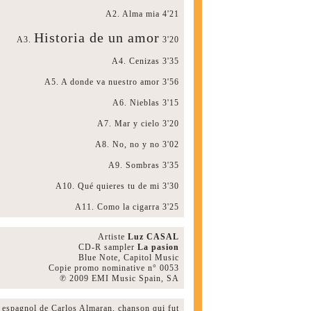
A2. Alma mia 4'21
Historia de un amor
A3.
3'20
A4. Cenizas 3'35
A5. A donde va nuestro amor 3'56
A6. Nieblas 3'15
A7. Mar y cielo 3'20
A8. No, no y no 3'02
A9. Sombras 3'35
A10. Qué quieres tu de mi 3'30
A11. Como la cigarra 3'25
Artiste
Luz CASAL
CD-R sampler
La pasion
Blue Note, Capitol Music
Copie promo nominative n° 0053
℗ 2009 EMI Music Spain, SA
pagnol de Carlos Almaran, chanson qui fut