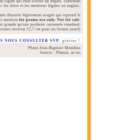
i-rigide qui était scellée au départ, contenant
c les titres et les mentions légales en anglais.
née illustrée légèrement usagée qui reprend le
ète mention
for promo use only. Not for sale
.
lus grande qu'une pochette cartonnée standard,
contre environ 12,7 cm pour un format usuel)
FS NOUS CONSULTER SVP
, gracias !
Photo Jean-Baptiste Mondino
Source : Nîmois, ni toi