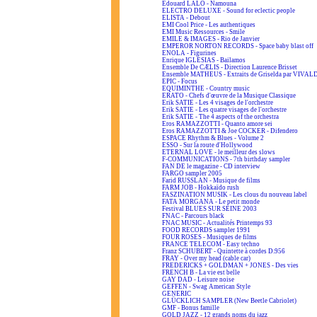
Edouard LALO - Namouna
ELECTRO DELUXE - Sound for eclectic people
ELISTA - Debout
EMI Cool Price - Les authentiques
EMI Music Ressources - Smile
EMILE & IMAGES - Rio de Janvier
EMPEROR NORTON RECORDS - Space baby blast off
ENOLA - Figurines
Enrique IGLESIAS - Bailamos
Ensemble De CÆLIS - Direction Laurence Brisset
Ensemble MATHEUS - Extraits de Griselda par VIVAL
EPIC - Focus
EQUIMINTHE - Country music
ERATO - Chefs d'œuvre de la Musique Classique
Erik SATIE - Les 4 visages de l'orchestre
Erik SATIE - Les quatre visages de l'orchestre
Erik SATIE - The 4 aspects of the orchestra
Eros RAMAZZOTTI - Quanto amore sei
Eros RAMAZZOTTI & Joe COCKER - Difendero
ESPACE Rhythm & Blues - Volume 2
ESSO - Sur la route d'Hollywood
ETERNAL LOVE - le meilleur des slows
F-COMMUNICATIONS - 7th birthday sampler
FAN DE le magazine - CD interview
FARGO sampler 2005
Farid RUSSLAN - Musique de films
FARM JOB - Hokkaïdo rush
FASZINATION MUSIK - Les clous du nouveau label
FATA MORGANA - Le petit monde
Festival BLUES SUR SEINE 2003
FNAC - Parcours black
FNAC MUSIC - Actualités Printemps 93
FOOD RECORDS sampler 1991
FOUR ROSES - Musiques de films
FRANCE TELECOM - Easy techno
Franz SCHUBERT - Quintette à cordes D.956
FRAY - Over my head (cable car)
FREDERICKS + GOLDMAN + JONES - Des vies
FRENCH B - La vie est belle
GAY DAD - Leisure noise
GEFFEN - Swag American Style
GENERIC
GLÜCKLICH SAMPLER (New Beetle Cabriolet)
GMF - Bonus famille
GOLD JAZZ - 12 grands noms du jazz