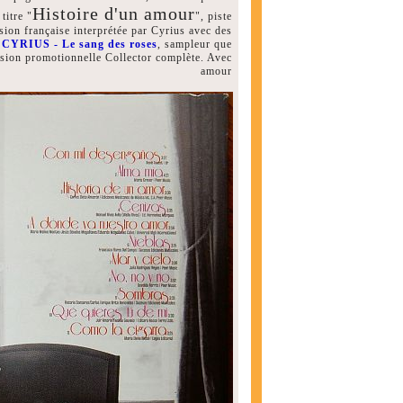
Histoire d'un amour
titre "
", piste
rsion française interprétée par Cyrius avec des
e
CYRIUS - Le sang des roses
, sampleur que
sion promotionnelle Collector complète. Avec
amour