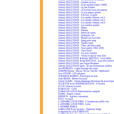
Johnny HALLYDAY - Garden of love
Johnny HALLYDAY - Il est terrible (Optic 2000)
Johnny HALLYDAY - Ja, der Elefant
Johnny HALLYDAY - Je la croise tous les matins
Johnny HALLYDAY - Je n'ai jamais pleuré
Johnny HALLYDAY - LEGAL, le goût
Johnny HALLYDAY - Les années Johnny vol.1
Johnny HALLYDAY - Les années Johnny vol.2
Johnny HALLYDAY - Les années Johnny vol.3
Johnny HALLYDAY - Les tendres années
Johnny HALLYDAY - Marie
Johnny HALLYDAY - Pardon
Johnny HALLYDAY - Partie de cartes
Johnny HALLYDAY - Quelques cris
Johnny HALLYDAY - Rouler sur la rivière
Johnny HALLYDAY - Sang pour sang
Johnny HALLYDAY - Tender years
Johnny HALLYDAY - They call him a man
Johnny HALLYDAY - Tout public 1962-1992
Johnny HALLYDAY - Tutti frutti
Johnny HALLYDAY - Un jour viendra
Johnny HALLYDAY - Voyez ce que je veux dire
Johnny HALLYDAY & Kathy MATTEA - Love affair
Johnny HALLYDAY & the RATTLES - Lass die Leute d
Johnny HALLYDAY par Vogue Hommes
Johnny HALLYDAY parle - 65 mn d'entretiens inédits
Jon HOPKINS - Light through the veins
JOSEPH Pepino - Ha ha ! No no ! He He ! [dédicacé]
Joss STONE - LP1 advance
JUKEBOX BABIES - Électrique ou rien
Julie REINS - Reine d'un jour
Julien CLERC - Julien déménage électrique & acoustiqu
JULIETTE et les INDÉPENDANTS - 14 juillet
K.O.D. Chacun sa route
KARAJAN - Gold
KARAJAN GOLD demonstration sampler
KORN - Family values
KRISIUN - Ageless venomous
KYO - Je cours
L'AFFAIRE LOUIS TRIO - L'homme aux mille vies
L'AFFAIRE LOUIS TRIO - Loin
L'HOMME PARLE
la BELGIQUE est un pays - Chantons belge
la légende du GOLF DROUOT