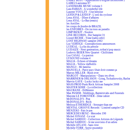
LABEL BLEU - Appellation d'origine incontrôlée 2
LABELS automne 97
LANDMARK MUSIC volume 1
Lara FABIAN - A wonderful life
Laurent VOULZY - Une héroïne
LEFDUP & LEFDUP - L'oeil du cyclone
Lena AYAL - Dîner d'affaires
Lena AYAL - Le Bar (remix)
les Antilles
les coups de foudre de BRAZIL
les ENFOIRÉS - On ira tous au paradis
LIMP BIZKIT - Nookie
LINE RECORDS - Der Sampler 31
Lionel RICHIE - Time [radio edit]
LOST HIGHWAY sampler 2002
Luc VERTIGE - Contradictions amoureuses
LUDÉAL - La fin du pétrole
LUDAIZE - Next generation, rythm'n'pop music
Ludovic BEIER New Quartet - Chilltimes
Luz CASAL - La pasion
LYSOUND volume 4
MALIA - Echoes of dreams
MALIA - Yellow daffodils
MANGU - Mi familia
MANUELA - Parce que c'était écrit comme ça
Marcus MILLER - Rush over
MARGOT - Manipulation + Dans tes rêves
MARRINER & OHLSSON - Grieg, Tschaikowsky, Rach
Marvin GAYE - Lucky lucky me
MASS PROD Punk Rock Artisan Sampler 2008
MASTER SERIE - La collection
MAURANE - Différente
Max PASHM - Weddings, Barmitzvahs and Funerals
Maxime LE FORESTIER - 2ème cahier
McDONALD'S - Pop
McDONALD'S - Rock
Melissa ETHERIDGE - Stronger than me
MENTAL GROOVE Records - Limited sampler CD
MENZEKI - Fais le pas
MERCEDES BENZ - Mercedes 190
Michel JONASZ - Le scat
Michel SARDOU - Collection Artistes de Légende
Michel SARDOU - Je me souviens d'un adieu
Michèle ATLANI - Sans titre
Michèle TORR - Sortir ensemble