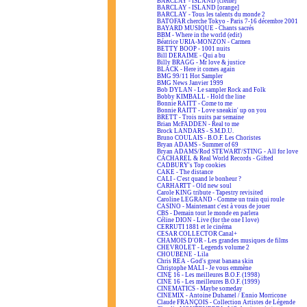
BARCLAY - ISLAND [crème]
BARCLAY - ISLAND [orange]
BARCLAY - Tous les talents du monde 2
BATOFAR cherche Tokyo - Paris 7-16 décembre 2001
BAYARD MUSIQUE - Chants sacrés
BBM - Where in the world (edit)
Béatrice URIA-MONZON - Carmen
BETTY BOOP - 1001 nuits
Bill DERAIME - Qui a bu
Billy BRAGG - Mr love & justice
BLACK - Here it comes again
BMG 99/11 Hot Sampler
BMG News Janvier 1999
Bob DYLAN - Le sampler Rock and Folk
Bobby KIMBALL - Hold the line
Bonnie RAITT - Come to me
Bonnie RAITT - Love sneakin' up on you
BRETT - Trois nuits par semaine
Brian McFADDEN - Real to me
Brock LANDARS - S.M.D.U.
Bruno COULAIS - B.O.F. Les Choristes
Bryan ADAMS - Summer of 69
Bryan ADAMS/Rod STEWART/STING - All for love
CACHAREL & Real World Records - Gifted
CADBURY's Top cookies
CAKE - The distance
CALI - C'est quand le bonheur ?
CARHARTT - Old new soul
Carole KING tribute - Tapestry revisited
Caroline LEGRAND - Comme un train qui roule
CASINO - Maintenant c'est à vous de jouer
CBS - Demain tout le monde en parlera
Céline DION - Live (for the one I love)
CERRUTI 1881 et le cinéma
CESAR COLLECTOR Canal+
CHAMOIS D'OR - Les grandes musiques de films
CHEVROLET - Legends volume 2
CHOUBENE - Lila
Chris REA - God's great banana skin
Christophe MALI - Je vous emmène
CINÉ 16 - Les meilleures B.O.F. (1998)
CINÉ 16 - Les meilleures B.O.F. (1999)
CINEMATICS - Maybe someday
CINEMIX - Antoine Duhamel / Ennio Morricone
Claude FRANÇOIS - Collection Artistes de Légende