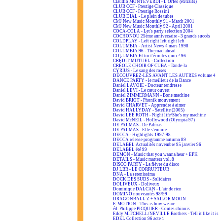
Claudio MONTEVERDI - L'Orfeo (extraits)
CLUB CCF - Prestige Classique
CLUB CCF - Prestige Rossini
CLUB DIAL - Le plein de tubes
CMJ New Music Monthly 91 - March 2001
CMJ New Music Monthly 92 - April 2001
COCA-COLA - Let's party selection 2004
COCHONOU 25ème anniversaire - 3 grands succès
COLDPLAY - Left right left right left
COLUMBIA - Artist News 4 mars 1998
COLUMBIA 96 - The road ahead
COLUMBIA Et toi t'écoutes quoi ? 96
CRÉDIT MUTUEL - Collection
CRÉOLE CHOIR OF CUBA - Tande-la
CYRIUS - Le sang des roses
DÉCOUVREZ-LES AVANT LES AUTRES volume 4
DANCE PARTY - le meilleur de la Dance
Daniel LAVOIE - Docteur tendresse
Daniel LEVI - Le cœur ouvert
Daniel ZIMMERMANN - Bone machine
David BRIOT - Phonik mouvement
David CHARVET - Apprendre à aimer
David HALLYDAY - Satellite (2005)
David LEE ROTH - Night life/She's my machine
David McNEIL - Hollywood (Olympia 97)
DE PALMAS - De Palmas
DE PALMAS - Elle s'ennuie
DECCA - Highlights 1997-98
DECCA release programme autumn 89
DELABEL Actualités novembre 95 janvier 96
DELABEL été 99
DEMON - Music that you wanna hear + EPK
DETAILS - Music matters vol. 8
DISCO PARTY - La fièvre du disco
DJ LBR - LE CORRUPTEUR
DNA - La serenissima
DOCK DES SUDS - Solidaires
DOLIVEUX - Doliveux
Dominique DALCAN - L'air de rien
DOMINO nouveautés 98/99
DRAGONBALL Z + SAILOR MOON
E-MOTION - This is how we are
éd. Philippe PICQUIER - Contes chinois
Eddy MITCHELL/NEVILLE Brothers - Tell it like it is
EDEL Collection 96 acte 1