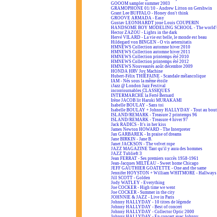
GOOOM sampler summer 2003
GRAMOPHONE 01/10 - Andrew Litton on Gershwin
Grant Lee BUFFALO - Honey don't think
GROOVE ARMADA - Easy
Gustav LEONHARDT joue Louis COUPERIN
HANDSOME BOY MODELING SCHOOL - The world's
Hector ZAZOU - Lights in the dark
Hervé VILARD - La vie est belle, le monde est beau
Hildegard von BINGEN - O vis aeternitatis
HMNEWS Collection automne hiver 2010
HMNEWS Collection automne hiver 2011
HMNEWS Collection printemps été 2010
HMNEWS Collection printemps été 2012
HMNEWS Nouveautés août décembre 2009
HONDA HRV Joy Machine
Hubert-Félix THIÉFAINE - Scandale mélancolique
IAM - Nés sous la même étoile
iJazz @ London Jazz Festival
incontournables CLASSIQUES
INTERMARCHÉ la Ferté Bernard
Irène JACOB lit Haruki MURAKAMI
Isabelle BOULAY - Sans toi
Isabelle BOULAY + Johnny HALLYDAY - Tout au bout 
ISLAND/REMARK - Treasure 2 printemps 96
ISLAND/REMARK - Treasure 4 hiver 97
Jack RADICS - It's in her kiss
James Newton HOWARD - The Interpreter
Jan GARBAREK - In praise of dreams
Jane BIRKIN - Jane B.
Janet JACKSON - The velvet rope
JAZZ MAGAZINE Tant qu'il y aura des hommes
JAZZ Tublieft 3
Jean FERRAT - Ses premiers succès 1958-1961
Jean-Jacques MILTEAU - Sweet home Chicago
JEFF GAUTHIER GOATETTE - One and the same
Jennifer HOYSTON + William WHITMORE - Hallways 
Jill SCOTT - Golden
Jody WATLEY - Everything
Joe COCKER - High time we went
Joe COCKER - Summer in the city
JOHNNIE & JAZZ - Live in Paris
Johnny HALLYDAY - 10 titres de légende
Johnny HALLYDAY - Best of concert
Johnny HALLYDAY - Collector Optic 2000
Johnny HALLYDAY - En concert avec Johnny