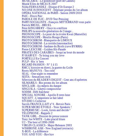
MUSICARTE - Le gondolier (port de Cannes)
Muzik'Elles de MEAUX 2007
Nilda FERNANDEZ - Disque d'Or Europe 2
NO ONE IS INNOCENT - Dépliant promo du 1er album
OPÉRA NATIONAL de PARIS - Saison 2009/2010
PAIC - Disco Paic
PAROLE DE FLIC - DVD Test Pressing
PARTI SOCIALISTE - François MITTERRAND vous parle
Patrick BRUEL - BRUEL
Peter KINGSBERY - Once in a million
PHILIPS la nouvelle génération de l'image...
PHONOSCOPE - Le pont de la rivière Kwaï (Marseille)
PHONOSCOPE - Moulin Rouge (Paris)
PHOTOCHROM - Blanquette de LIMOUX
PHOTOCHROM - La corrida (tauromachie)
PHOTOCHROM - Sardane du Byrrh (cuve BYRRH)
Pierre LESCURE - Golden Hit-Parade
PIRATES DES CARAÏBES - Jusqu'au bout du monde
PJ HARVEY - To bring you my love
PORTELLI En Concert
PULP - His 'n' hers
RICARD PASSION - N° 1 à 15
RMC L'histoire en direct, la guerre du Golfe
Roots MANUVA - Too cold
SEAL - One night to remember
SEITA - Sensations rock
Sélection du READER'S DIGEST - Cent ans d'opérettes
SILMARILS - Bio promo du 1er album
SINCLAIR - Au mépris du danger
SINGUILA - Ghetto compositeur
SODIM - Défi fraîcheur
SPECIAL SONORE - Apollo 8 terre-lune
SQUATT - L'empreinte se fait label
STUDIO 5 Collector
Succès FRANCE-LAIT n°4 - Revoir Paris
SUPER MICRO ÉTOILE - Tous Speakers !
SUPERMUSIC - Look, listen and decide ²
TÉLÉPHONE - Rappels 2
TANK GIRL - Dossier de presse sonore
Tony Joe WHITE - Lake placid blues
U2 - The best of 1990-2000
VIRGIN CLASSICS - Major Releases 2003
WISHBONE ASH - New England (extracts)
X-BOX - La différence
YOU AND YOU - Bye bye