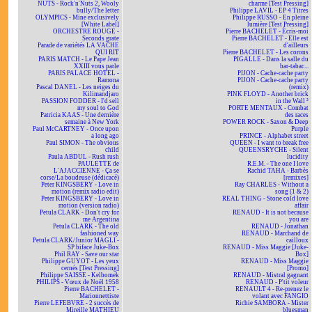
NUTS - Rock'n'Nuts 2, Wooly
charme [Test Pressing]
bully/The letter
Philippe LAVIL - EP 4 Titres
OLYMPICS - Mine exclusively
Philippe RUSSO - En pleine
[White Label]
lumière [Test Pressing]
ORCHESTRE ROUGE -
Pierre BACHELET - Écris-moi
Seconds grate
Pierre BACHELET - Elle est
Parade de variétés LA VACHE
d'ailleurs
QUI RIT
Pierre BACHELET - Les corons
PARIS MATCH - Le Pape Jean
PIGALLE - Dans la salle du
XXIII vous parle
bar-tabac...
PARIS PALACE HOTEL -
PIJON - Cache-cache party
Ramona
PIJON - Cache-cache party
Pascal DANEL - Les neiges du
(remix)
Kilimandjaro
PINK FLOYD - Another brick
PASSION FODDER - I'd sell
in the Wall ²
my soul to God
PORTE MENTAUX - Combat
Patricia KAAS - Une dernière
des races
semaine à New York
POWER ROCK - Saxon & Deep
Paul McCARTNEY - Once upon
Purple
a long ago
PRINCE - Alphabet street
Paul SIMON - The obvious
QUEEN - I want to break free
child
QUEENSRYCHE - Silent
Paula ABDUL - Rush rush
lucidity
PAULETTE de
R.E.M. - The one I love
L'AJACCIENNE - Ça se
Rachid TAHA - Barbès
corse/La boudeuse (dédicacé)
[remixes]
Peter KINGSBERY - Love in
Ray CHARLES - Without a
motion (remix radio edit)
song (1 & 2)
Peter KINGSBERY - Love in
REAL THING - Stone cold love
motion (version radio)
affair
Petula CLARK - Don't cry for
RENAUD - It is not because
me Argentina
you are
Petula CLARK - The old
RENAUD - Jonathan
fashioned way
RENAUD - Marchand de
Petula CLARK/Junior MAGLI -
cailloux
SP biface Juke-Box
RENAUD - Miss Maggie [Juke-
Phil RAY - Save our star
Box]
Philippe GUYOT - Les yeux
RENAUD - Miss Maggie
cernés [Test Pressing]
[Promo]
Philippe SAISSE - Kelbomek
RENAUD - Mistral gagnant
PHILIPS - Vœux de Noël 1958
RENAUD - P'tit voleur
Pierre BACHELET -
RENAULT 4 - Re-prenez le
Marionnettiste
volant avec FANGIO
Pierre LEFEBVRE - 2 succès de
Richie SAMBORA - Mister
Mireille MATHIEU
bluesman