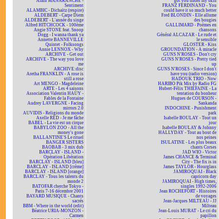
Alain MANARANCHE -
got you under my skin
Sentiment
FRANZ FERDINAND - You
ALAMBIC - Dichaïtz (respire)
could have it so much better
ALDEBERT - Carpe Diem
Fred BLONDIN - Elle allume
ALDEBERT - L'année du singe
des bougies
Alfred HITCHCOCK - 100ème
GALLIMARD - Poèmes en
Angie STONE feat. Snoop
chansons
Dogg - I wanna thank ya
Général ALCAZAR - Le rude et
Annette BANNEVILLE
le sensible
Quintet - Folksongs
GLOSTER - Kiss
Annie LENNOX - Why
GROUNDATION - A miracle
ARCHIVE - Get out
GUNS N'ROSES - Don't cry
ARCHIVE - The way you love
GUNS N'ROSES - Pretty tied
me
up
ARCHIVE:disc
GUNS N'ROSES - Since I don't
Aretha FRANKLIN - A rose is
have you (radio version)
still a rose
HADOUK TRIO - Now
Art MENGO - Magdeleine
HARIBO Pik Mix by Radio FG
ARTE - Les 4 saisons
Hubert-Félix THIÉFAINE - La
Association Valentin HAÜY -
tentation du bonheur
Fables de la Fontaine
Hugues de COURSON -
Audrey LAVERGNE - Facing
Sankanda
mirrors 2.0
INDOCHINE - Punishment
AUVIDIS - Religions du monde
park
Axelle RED - Je me fâche
Isabelle BOULAY - Tout un
BABEL - La vie est un cirque
jour
BABYLON ZOO - All the
Isabelle BOULAY & Johnny
money's gone
HALLYDAY - Tout au bout de
BALLANTINE'S Le rituel
nos peines
BANGER SISTERS
ISULATINE - Les plus beaux
BAOBAB - 3 mix dub
chants Corses
BARCLAY - ISLAND -
JAD WIO - Victor
Opération Libération
James CHANCE & Terminal
BARCLAY - ISLAND [bleu]
City - The fix is in
BARCLAY - ISLAND [crème]
James TAYLOR - Hourglass
BARCLAY - ISLAND [orange]
JAMIROQUAI - Black
BARCLAY - Tous les talents du
capricorn day
monde 2
JAMIROQUAI - High times,
BATOFAR cherche Tokyo -
singles 1992-2006
Paris 7-16 décembre 2001
Jean ROCHEFORT - Histoires
BAYARD MUSIQUE - Chants
de voyages
sacrés
Jean-Jacques MILTEAU - JJ
BBM - Where in the world (edit)
Milteau
Béatrice URIA-MONZON -
Jean-Louis MURAT - Le cri du
Carmen
papillon