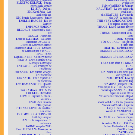
ELECTRO DELUXE - Sound
avalanche
for eclectic people
Sylvie VARTAN & Johnny
ELISTA - Debout
HALLYDAY - Le bon temps du
EMI Cool Price - Les
rock'n'roll
authentiques
the BEATLES - Love me do
EMI Music Ressources - Smile
the DØ - A mouthful
EMILE & IMAGES - Rio de
THIEVERY CORPORATION -
Janvier
The mirror conspiracy
EMPEROR NORTON
THUGS - Live à Angers février
RECORDS - Space baby blast
1996
off
THUGS - Road closed 1983-
ENOLA - Figurines
1999
Enrique IGLESIAS - Bailamos
TOOL - Schism
Ensemble De CÆLIS -
TÔT OU TARD - Plutôt tôt,
Direction Laurence Brisset
plutôt tard
Ensemble MATHEUS - Extraits
TRAFFIC - Far from home
de Griselda par VIVALDI
TRANSES CÉVENOLES N°
EPIC - Focus
17
EQUIMINTHE - Country music
TRANSES CÉVENOLES N°
ERATO - Chefs d'œuvre de la
18
Musique Classique
TRAX hors série # 5 NINJA
Erik SATIE - Les 4 visages de
TUNE
l'orchestre
U2 - Lemon
Erik SATIE - Les quatre visages
U2 - Stuck in a moment you
de l'orchestre
can't get out of
Erik SATIE - The 4 aspects of
UNDER BYEN - Live @
the orchestra
Haldern Pop
Eros RAMAZZOTTI - Quanto
V2 MUSIC sampler 1997
amore sei
Véronique RIVIÈRE - Michaël
Eros RAMAZZOTTI & Joe
Véronique SANSON - D'un
COCKER - Difendero
papillon à une étoile
ESPACE Rhythm & Blues -
VF-Version Française - Rap &
Volume 2
Groove
ESSO - Sur la route
Viola WILLS - It's my pleasure
d'Hollywood
Vivien SAVAGE - La p'tite
ETERNAL LOVE - le meilleur
Lady + C'est qu'le vent
des slows
Weird Al YANKOVIC -
F-COMMUNICATIONS - 7th
Jurassic Park
birthday sampler
WHAT FOR - L'amour n'a pas
FAN DE le magazine - CD
de loi
interview
Winston McANUFF & The
FARGO sampler 2005
Bazbaz Orchestra - A drop
Farid RUSSLAN - Musique de
ZAZIE - Rose
films
ZAZIE - Zen