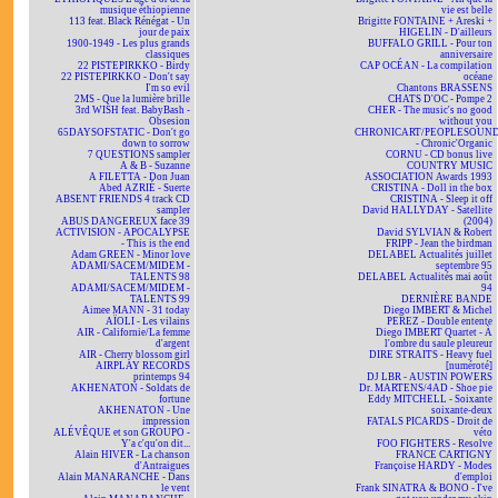
musique éthiopienne
vie est belle
113 feat. Black Rénégat - Un
Brigitte FONTAINE + Areski +
jour de paix
HIGELIN - D'ailleurs
1900-1949 - Les plus grands
BUFFALO GRILL - Pour ton
classiques
anniversaire
22 PISTEPIRKKO - Birdy
CAP OCÉAN - La compilation
22 PISTEPIRKKO - Don't say
océane
I'm so evil
Chantons BRASSENS
2MS - Que la lumière brille
CHATS D'OC - Pompe 2
3rd WISH feat. BabyBash -
CHER - The music's no good
Obsesion
without you
65DAYSOFSTATIC - Don't go
CHRONICART/PEOPLESOUN
down to sorrow
- Chronic'Organic
7 QUESTIONS sampler
CORNU - CD bonus live
A & B - Suzanne
COUNTRY MUSIC
A FILETTA - Don Juan
ASSOCIATION Awards 1993
Abed AZRIÉ - Suerte
CRISTINA - Doll in the box
ABSENT FRIENDS 4 track CD
CRISTINA - Sleep it off
sampler
David HALLYDAY - Satellite
ABUS DANGEREUX face 39
(2004)
ACTIVISION - APOCALYPSE
David SYLVIAN & Robert
- This is the end
FRIPP - Jean the birdman
Adam GREEN - Minor love
DELABEL Actualités juillet
ADAMI/SACEM/MIDEM -
septembre 95
TALENTS 98
DELABEL Actualités mai août
ADAMI/SACEM/MIDEM -
94
TALENTS 99
DERNIÈRE BANDE
Aimee MANN - 31 today
Diego IMBERT & Michel
AÏOLI - Les vilains
PEREZ - Double entente
AIR - Californie/La femme
Diego IMBERT Quartet - À
d'argent
l'ombre du saule pleureur
AIR - Cherry blossom girl
DIRE STRAITS - Heavy fuel
AIRPLAY RECORDS
[numéroté]
printemps 94
DJ LBR - AUSTIN POWERS
AKHENATON - Soldats de
Dr. MARTENS/4AD - Shoe pie
fortune
Eddy MITCHELL - Soixante
AKHENATON - Une
soixante-deux
impression
FATALS PICARDS - Droit de
ALÉVÊQUE et son GROUPO -
véto
Y'a c'qu'on dit...
FOO FIGHTERS - Resolve
Alain HIVER - La chanson
FRANCE CARTIGNY
d'Antraigues
Françoise HARDY - Modes
Alain MANARANCHE - Dans
d'emploi
le vent
Frank SINATRA & BONO - I've