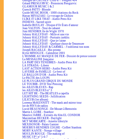
Georges de CAUNES - Lion 67 / Peugeot 404
Gérard PRESGURVIC - Prononcez Presgurvic
GLAMOUR MUSIC 1 & 2
Guesch PATTI - Blonde
Guide MUSIC BOOK - 1000 citations du Rock
Hayao MIYAZAKI - Le voyage de Chihiro
I LIKE IT LIKE THAT - Audio Press Kit
INDIENS - Sacred spirit
Isabelle BOULAY - Disque d'Or États d'amour
Jean VALTON - Tour de cabaret
Jimi HENDRIX île de Wight 1970
Johnny HALLYDAY - Mille et une vie
Johnny HALLYDAY - Portraits inédits
Johnny HALLYDAY - Que je t'aime
Johnny HALLYDAY - Quelque chose de Tennessee
Johnny HALLYDAY & CARMEL - J'oublierai ton nom
Joseph RACAILLE - Bio promo
Kylie MINOGUE - Calendrier 2001
L'HOMME AU MASQUE DE FER - Dossier de presse sonore
La MESSALINE française
LA PART DES TÉNÈBRES - Audio Press Kit
LA STRADA - Libero
LAST ACTION HERO - Audio Press Kit
LAVERIE de FAMILLE - Le best of
LE BALLON D'OR - Audio Press Kit
Le PACTE des LOUPS
LE PLUS GRAND CIRQUE DU MONDE
LE TOUBIB - DVD Test Pressing
les AILES BLEUES - Rap
les AILES BLEUES n° 3
LET HIT BE - The BEATLES a capella
LIGHTNING SEEDS - Jollification
LILICUB (1er album)
Loreena McKENNITT - The mask and mirror tour
lot de PIN'S de radios
Lucid BEAUSONGE - De Mozart à Bernstein
Martin L.GORE - Stardust
Maurice JARRE - Extraits du film EL CONDOR
Maximilian HECKER - Daylight
MCT MOBICARTE - Arnette lifestyle
MEXISONOR - Palais Garnier
MOEBIUS HENDRIX COGHE - Coffret Stardom
MORY KANTE - Nongo village
MOULIN ROUGE - The making of
MUSIC UP ! n° 5-6-7