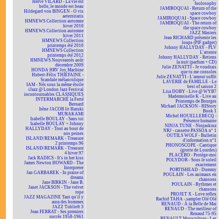
Hervé VILARD - La vie est
foolosophy
belle, le monde est beau
JAMIROQUAI - Return of the
Hildegard von BINGEN - O vis
space cowboy
aeternitatis
JAMIROQUAI - Space cowboy
HMNEWS Collection automne
JAMIROQUAI - The return of
hiver 2010
the space cowboy
HMNEWS Collection automne
JAZZ Masters
hiver 2011
Jean RICHARD présente les
HMNEWS Collection
loups (PIF gadget)
printemps été 2010
Johnny HALLYDAY - PLV
HMNEWS Collection
L'attente
printemps été 2012
Johnny HALLYDAY - Retiens
HMNEWS Nouveautés août
la nuit (parfum + CD)
décembre 2009
Julie ZENATTI - Je voudrais
HONDA HRV Joy Machine
que tu me consoles
Hubert-Félix THIÉFAINE -
Julie ZENATTI - L'amour suffit
Scandale mélancolique
LAVERIE de FAMILLE - Le
IAM - Nés sous la même étoile
best of saison 2
iJazz @ London Jazz Festival
Lisa DOBY - Live @ WYB7
incontournables CLASSIQUES
Mademoiselle K - Live au
INTERMARCHÉ la Ferté
Printemps de Bourges
Bernard
Michael JACKSON - HIStory
Irène JACOB lit Haruki
Book 1
MURAKAMI
Michel HOUELLEBECQ -
Isabelle BOULAY - Sans toi
Présence humaine
Isabelle BOULAY + Johnny
NINJA TUNE - Ninjaskinz
HALLYDAY - Tout au bout de
NRJ - cassette PASSOA n° 1
nos peines
OUTILS WOLF - Bulletin
ISLAND/REMARK - Treasure
d'information n°1
2 printemps 96
PHONOSCOPE - Cantique
ISLAND/REMARK - Treasure
(grotte de Lourdes)
4 hiver 97
PLACEBO - Protège-moi
Jack RADICS - It's in her kiss
POLYDOR - Sous le soleil
James Newton HOWARD - The
exactement
Interpreter
PORTISHEAD - Dummy
Jan GARBAREK - In praise of
POULAIN - Les animaux en
dreams
chansons
Jane BIRKIN - Jane B.
POULAIN - Rythmes et
Janet JACKSON - The velvet
chansons
rope
PROJET X - Love reflex
JAZZ MAGAZINE Tant qu'il y
Rachid TAHA - sampler Olé Olé
aura des hommes
RENAUD - À la Belle de Mai
JAZZ Tublieft 3
RENAUD - The meilleur of
Jean FERRAT - Ses premiers
Renaud 75-95
succès 1958-1961
RENAULT Motoculture - Les