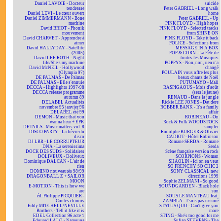
Daniel LAVOIE - Docteur
suicide
tendresse
Peter GABRIEL - Long walk
Daniel LEVI - Le cœur ouvert
home
Daniel ZIMMERMANN - Bone
Peter GABRIEL - Up
machine
PINK FLOYD - High hopes
David BRIOT - Phonik
PINK FLOYD - Selected tracks
mouvement
from SHINE ON
David CHARVET - Apprendre à
PINK FLOYD - Take it back
aimer
POLICE - Selections from
David HALLYDAY - Satellite
MESSAGE IN A BOX
(2005)
POP & CORN - La Fête de
David LEE ROTH - Night
toutes les Musiques
life/She's my machine
POPPYS - Non, non, rien n'a
David McNEIL - Hollywood
changé
(Olympia 97)
POULAIN vous offre les plus
DE PALMAS - De Palmas
beaux chants de Noël
DE PALMAS - Elle s'ennuie
PUTUMAYO - Mali
DECCA - Highlights 1997-98
RASPIGAOUS - Mois d'août
DECCA release programme
(sers le jaune)
autumn 89
RENAUD - Dans la jungle
DELABEL Actualités
Rickie LEE JONES - Dat dere
novembre 95 janvier 96
ROBBER BANK - It's a family
DELABEL été 99
affair
DEMON - Music that you
ROBINEAU - On
wanna hear + EPK
Rock & Folk WOODSTOCK
DETAILS - Music matters vol. 8
sampler
DISCO PARTY - La fièvre du
Rodolphe BURGER & Olivier
disco
CADIOT - Hôtel Robinson
DJ LBR - LE CORRUPTEUR
Romane SERDA - Romane
DNA - La serenissima
Serda
DOCK DES SUDS - Solidaires
Scène française version rock
DOLIVEUX - Doliveux
SCORPIONS - Woman
Dominique DALCAN - L'air de
SHAOLIN - Ici on en veut
rien
SO FRENCHY SO CHIC 2
DOMINO nouveautés 98/99
SONY CLASSICAL new
DRAGONBALL Z + SAILOR
directions 1999
MOON
Sophie ZELMANI - So good
E-MOTION - This is how we
SOUNDGARDEN - Black hole
are
sun
éd. Philippe PICQUIER -
SOUS LE MANTEAU feat.
Contes chinois
ZAMBLA - J'suis pas rassuré
Eddy MITCHELL/NEVILLE
STATUS QUO - Can't give you
Brothers - Tell it like it is
more
EDEL Collection 96 acte 1
STING - She's too good for me
Edouard LALO - Namouna
Sufjan STEVENS - The