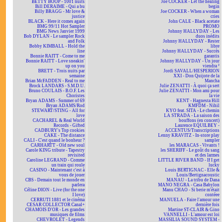
BETTY BOOP - 1001 nuits
Joe COCKER - Let the healing
Bill DERAIME - Qui a bu
begin
Billy BRAGG - Mr love &
Joe COCKER - When a woman
justice
cries
BLACK - Here it comes again
John CALE - Black acetate
BMG 99/11 Hot Sampler
PROMO
BMG News Janvier 1999
Johnny HALLYDAY - Les
Bob DYLAN - Le sampler Rock
duos inédits
and Folk
Johnny HALLYDAY - Rester
Bobby KIMBALL - Hold the
libre
line
Johnny HALLYDAY - Succès
Bonnie RAITT - Come to me
garantis
Bonnie RAITT - Love sneakin'
Johnny HALLYDAY - Un jour
up on you
viendra ²
BRETT - Trois nuits par
Jordi SAVALL/HESPERION
semaine
XXI - Don Quijote de la
Brian McFADDEN - Real to me
Mancha
Brock LANDARS - S.M.D.U.
Julie ZENATTI - À quoi ça sert
Bruno COULAIS - B.O.F. Les
Julie ZENATTI - Mon ami pour
Choristes
la vie
Bryan ADAMS - Summer of 69
KENT - Hagnesta Hill
Bryan ADAMS/Rod
KMFDM - Nihil
STEWART/STING - All for
KYO feat. SITA - Le chemin
love
LA STRADA - La saison des
CACHAREL & Real World
bouffons (en concert)
Records - Gifted
Laurence EQUILBEY -
CADBURY's Top cookies
ACCENTUS/Transcriptions
CAKE - The distance
Lenny KRAVITZ - In-store play
CALI - C'est quand le bonheur ?
sampler
CARHARTT - Old new soul
les MARACAS - Vivants !
Carole KING tribute - Tapestry
les SHERIFF - Le goût du sang
revisited
et des larmes
Caroline LEGRAND - Comme
LITTLE RIVER BAND - If I get
un train qui roule
lucky
CASINO - Maintenant c'est à
Louis BERTIGNAC - Elle &
vous de jouer
Louis/Bertignacoustic
CBS - Demain tout le monde en
MANAU - La tribu de Dana
parlera
MANO NEGRA - Casa Babylon
Céline DION - Live (for the one
Manu CHAO - Si berie m'était
I love)
contéee
CERRUTI 1881 et le cinéma
MANUELA - Faire l'amour une
CESAR COLLECTOR Canal+
dernière fois
CHAMOIS D'OR - Les grandes
Martine ST-CLAIR & Gino
musiques de films
VANNELLI - L'amour est loi
CHEVROLET - Legends
MASSILIA SOUND SYSTEM -