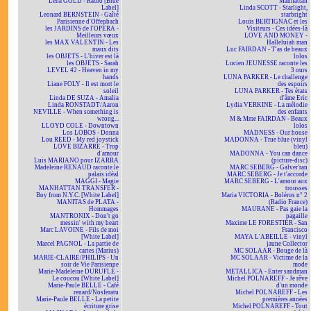
Lena GOLD - Radio [Blue
Manhattan
Label]
Linda SCOTT - Starlight,
Leonard BERNSTEIN - Gaîté
starbright
Parisienne d'Offenbach
Louis BERTIGNAC et les
les JARDINS de l'OPÉRA -
Visiteurs - Ces idées-là
Meilleurs vœux
LOVE AND MONEY -
les MAX VALENTIN - Les
Halleluiah man
maux dits
Luc FAIRDAN - T'as de beaux
les OBJETS - L'hiver est là
lolos
les OBJETS - Sarah
Lucien JEUNESSE raconte les
LEVEL 42 - Heaven in my
3 ours
hands
LUNA PARKER - Le challenge
Liane FOLY - Il est mort le
des espoirs
soleil
LUNA PARKER - Tes états
Linda DE SUZA - Amalia
d'âme Eric
Linda RONSTADT/Aaron
Lydia VERKINE - La mélodie
NEVILLE - When something is
des enfants
wrong...
M & Mme FAIRDAN - Beaux
LLOYD COLE - Downtown
lolos
Los LOBOS - Donna
MADNESS - Our house
Lou REED - My red joystick
MADONNA - True blue (vinyl
LOVE BIZARRE - Trop
bleu)
d'amour
MADONNA - You can dance
Luis MARIANO pour IZARRA
(picture-disc)
Madeleine RENAUD raconte le
MARC SEBERG - Galver'ran
palais idéal
MARC SEBERG - Je t'accorde
MAGGI - Magie
MARC SEBERG - L'amour aux
MANHATTAN TRANSFER -
trousses
Boy from N.Y.C. [White Label]
Maria VICTORIA - Boléros n° 2
MANITAS de PLATA -
(Radio France)
Hommages
MAURANE - Pas gaie la
MANTRONIX - Don't go
pagaille
messin' with my heart
Maxime LE FORESTIER - San
Marc LAVOINE - Fils de moi
Francisco
[White Label]
MAYA L'ABEILLE - vinyl
Marcel PAGNOL - La partie de
jaune Collector
cartes (Marius)
MC SOLAAR - Bouge de là
MARIE-CLAIRE/PHILIPS - Un
MC SOLAAR - Victime de la
soir de Vie Parisienne
mode
Marie-Madeleine DURUFLÉ -
METALLICA - Enter sandman
Le coucou [White Label]
Michel POLNAREFF - Je rêve
Marie-Paule BELLE - Café
d'un monde
renard/Nosferatu
Michel POLNAREFF - Les
Marie-Paule BELLE - La petite
premières années
écriture grise
Michel POLNAREFF - Tout