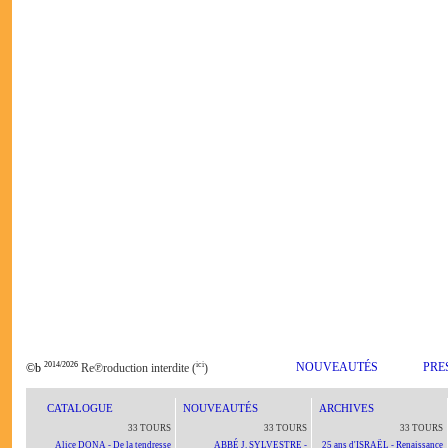
2014/2026
ici
NOUVEAUTÉS
PRE
©b
Re℗roduction interdite (
)
CATALOGUE
NOUVEAUTÉS
ARCHIVES
33 TOURS
33 TOURS
33 TOURS
Alice DONA - De la tendresse
ABBÉ J. SYLVESTRE -
25 ans d'ISRAËL - Renaissance