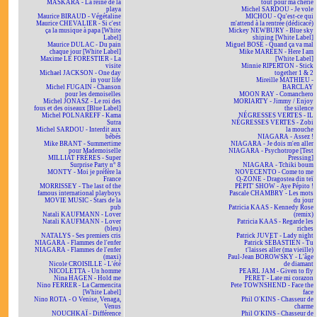
MASKARA - La reine de la
tout pour ma chérie
playa
Michel SARDOU - Je vole
Maurice BIRAUD - Végétaline
MICHOU - Qu'est-ce qui
Maurice CHEVALIER - Si c'est
m'attend à la rentrée (dédicacé)
ça la musique à papa [White
Mickey NEWBURY - Blue sky
Label]
shining [White Label]
Maurice DULAC - Du pain
Miguel BOSÉ - Quand ça va mal
chaque jour [White Label]
Mike MAREEN - Here I am
Maxime LE FORESTIER - La
[White Label]
visite
Minnie RIPERTON - Stick
Michael JACKSON - One day
together 1 & 2
in your life
Mireille MATHIEU -
Michel FUGAIN - Chanson
BARCLAY
pour les demoiselles
MOON RAY - Comanchero
Michel JONASZ - Le roi des
MORIARTY - Jimmy / Enjoy
fous et des oiseaux [Blue Label]
the silence
Michel POLNAREFF - Kama
NÉGRESSES VERTES - IL
Sutra
NÉGRESSES VERTES - Zobi
Michel SARDOU - Interdit aux
la mouche
bébés
NIAGARA - Assez !
Mike BRANT - Summertime
NIAGARA - Je dois m'en aller
pour Mademoiselle
NIAGARA - Psychotrope [Test
MILLIAT FRÈRES - Super
Pressing]
Surprise Party n° 8
NIAGARA - Tchiki boum
MONTY - Moi je préfère la
NOVECENTO - Come to me
France
O-ZONE - Dragostea din teï
MORRISSEY - The last of the
PÉPIT' SHOW - Aye Pépito !
famous international playboys
Pascale CHAMBRY - Les mots
MOVIE MUSIC - Stars de la
du jour
pub
Patricia KAAS - Kennedy Rose
Natali KAUFMANN - Lover
(remix)
Natali KAUFMANN - Lover
Patricia KAAS - Regarde les
(bleu)
riches
NATALYS - Ses premiers cris
Patrick JUVET - Lady night
NIAGARA - Flammes de l'enfer
Patrick SÉBASTIEN - Tu
NIAGARA - Flammes de l'enfer
t'laisses aller (ma vieille)
(maxi)
Paul-Jean BOROWSKY - L'âge
Nicole CROISILLE - L'été
de diamant
NICOLETTA - Un homme
PEARL JAM - Given to fly
Nina HAGEN - Hold me
PERET - Late mi corazon
Nino FERRER - La Carmencita
Pete TOWNSHEND - Face the
[White Label]
face
Nino ROTA - O Venise, Venaga,
Phil O'KINS - Chasseur de
Venus
charme
NOUCHKAÏ - Différence
Phil O'KINS - Chasseur de