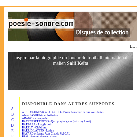
LE 
Inspiré par la biographie du joueur de football international
malien
Salif Keïta
DISPONIBLE DANS AUTRES SUPPORTS
A
A. DE CAUNES & A. ALGOUD - J'aime beaucoup ce que vous faites
B
Alain BASHUNG - Chatterton
ARAGON vous parle
C
BACKSTREET BOYS - Quit playin' game (with my heart)
BARBARA - L'aigle noir
D
BARFLY - Clubbing
E
BARRIO LATINO - Latino
BAYARD présente Jean-Claude PASCAL
F
BBM - Around the next dream