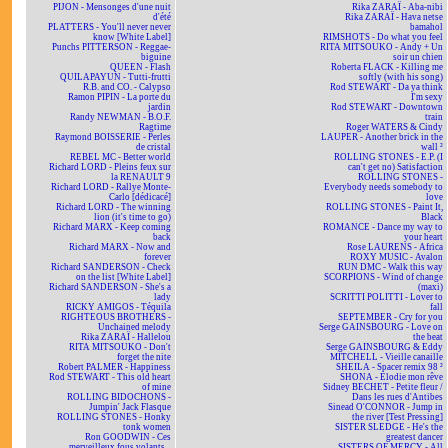
PIJON - Mensonges d'une nuit
Rika ZARAÏ - Aba-nibi
d'été
Rika ZARAÏ - Hava netse
PLATTERS - You'll never never
bamahol
know [White Label]
RIMSHOTS - Do what you feel
Punchs PITTERSON - Reggae-
RITA MITSOUKO - Andy + Un
biguine
soir un chien
QUEEN - Flash
Roberta FLACK - Killing me
QUILAPAYUN - Tutti-frutti
softly (with his song)
R.B. and CO. - Calypso
Rod STEWART - Da ya think
Ramon PIPIN - La porte du
I'm sexy
jardin
Rod STEWART - Downtown
Randy NEWMAN - B.O.F.
train
Ragtime
Roger WATERS & Cindy
Raymond BOISSERIE - Perles
LAUPER - Another brick in the
de cristal
wall ²
REBEL MC - Better world
ROLLING STONES - E.P. (I
Richard LORD - Pleins feux sur
can't get no) Satisfaction
la RENAULT 9
ROLLING STONES -
Richard LORD - Rallye Monte-
Everybody needs somebody to
Carlo [dédicacé]
love
Richard LORD - The winning
ROLLING STONES - Paint It,
lion (it's time to go)
Black
Richard MARX - Keep coming
ROMANCE - Dance my way to
back
your heart
Richard MARX - Now and
Rose LAURENS - Africa
forever
ROXY MUSIC - Avalon
Richard SANDERSON - Check
RUN DMC - Walk this way
on the list [White Label]
SCORPIONS - Wind of change
Richard SANDERSON - She's a
(maxi)
lady
SCRITTI POLITTI - Lover to
RICKY AMIGOS - Téquila
fall
RIGHTEOUS BROTHERS -
SEPTEMBER - Cry for you
Unchained melody
Serge GAINSBOURG - Love on
Rika ZARAÏ - Hallelou
the beat
RITA MITSOUKO - Don't
Serge GAINSBOURG & Eddy
forget the nite
MITCHELL - Vieille canaille
Robert PALMER - Happiness
SHEILA - Spacer remix 98 ²
Rod STEWART - This old heart
SHONA - Elodie mon rêve
of mine
Sidney BECHET - Petite fleur /
ROLLING BIDOCHONS -
Dans les rues d'Antibes
Jumpin' Jack Flasque
Sinead O'CONNOR - Jump in
ROLLING STONES - Honky
the river [Test Pressing]
tonk women
SISTER SLEDGE - He's the
Ron GOODWIN - Ces
greatest dancer
merveilleux fous volants...
SISTERS OF MERCY - All