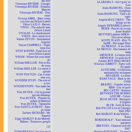
my rose
ALABAMA 3 - Ain't goin' to
Véronique RIVIÈRE - Georges
Goa
Véronique RIVIÈRE - Première
Alain BASHUNG - Osez
Manche
Joséphine
Véronique RIVIÈRE - Tout
Alain BASHUNG - That's all
court
right
Victoria ABRIL - Baby when
Angela McCLUSKEY - The
you kiss me [White Label]
things we do
Viktor LAZLO - Baisers
Angelo DEBARRE/Ludovic
VINYL - The nobody men
BEIER - Paroles de swing
[White Label]
Anne-Sophie
VIVALDI - Le chardonneret
MUTTER/Lambert ORKIS -
VIXEN - How much love
The silver album
Warren ZEVON - Sentimental
AOSTE 20 ANS - Hits 76
hygiene
AqME - Dévisager Dieu
Wayne CAMPBELL - Night
Art MENGO - À tes côtés
time rose
Art MENGO - Des bateaux de
WEST & BYRD - Final kiss of
sang
love [White Label]
ARTHUR H - Le baron noir
WHAM - Where did your heart
ARTHUR H - Le goût du H
go
Ashanti ROY Pablo MOSES
William SHELLER - Fier et fou
Winston JARRETT - Natty will
de vous
fly again
William SHELLER - Le carnet à
AUTECHRE - Cichlisuite
spirale
mechanically reclaimed
WON TON TON - Can I come
BÉNABAR - Le dîner
near you
BABA YAGA - Back in the
WONDER STUFF - The size of
USSR
a cow
BB KING - Grandes mitos
WOODENTOPS - You make me
BBM - City of gold
feel
BEL CANTO - Rumour
Yves DUTEIL - J'ai la guitare
BETWEEN THE BURIED
qui me démange
AND ME - Colors
Yves DUTEIL - Prendre un
BLUE SILVER - Musiques
enfant (à Martine)
d'Algérie
Yves DUTEIL - Tarentelle
BLUR - Girls & boys
Yves SAINT-LAURENT - Paris
Bob DYLAN Live at Carnegie
je t'aime
Hall 1963
Zachary RICHARD - My
Bob MARLEY & the Wailers -
Nanette
Kaya
Ziggy MARLEY & the Melody
BORDERS & 6° - Your musical
Makers - Tomorrow people
passport
BRETONS - Chanson rock été
CD
2007
ÉTHIOPIQUES L'âge d'or de la
Brigitte FONTAINE - Ah que la