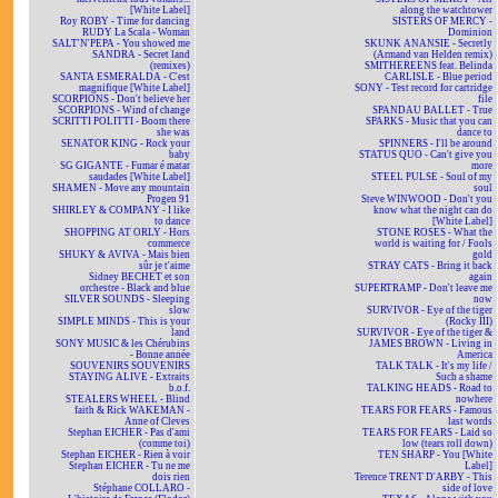
[White Label]
along the watchtower
Roy ROBY - Time for dancing
SISTERS OF MERCY -
RUDY La Scala - Woman
Dominion
SALT'N'PEPA - You showed me
SKUNK ANANSIE - Secretly
SANDRA - Secret land
(Armand van Helden remix)
(remixes)
SMITHEREENS feat. Belinda
SANTA ESMERALDA - C'est
CARLISLE - Blue period
magnifique [White Label]
SONY - Test record for cartridge
SCORPIONS - Don't believe her
file
SCORPIONS - Wind of change
SPANDAU BALLET - True
SCRITTI POLITTI - Boom there
SPARKS - Music that you can
she was
dance to
SENATOR KING - Rock your
SPINNERS - I'll be around
baby
STATUS QUO - Can't give you
SG GIGANTE - Fumar é matar
more
saudades [White Label]
STEEL PULSE - Soul of my
SHAMEN - Move any mountain
soul
Progen 91
Steve WINWOOD - Don't you
SHIRLEY & COMPANY - I like
know what the night can do
to dance
[White Label]
SHOPPING AT ORLY - Hors
STONE ROSES - What the
commerce
world is waiting for / Fools
SHUKY & AVIVA - Mais bien
gold
sûr je t'aime
STRAY CATS - Bring it back
Sidney BECHET et son
again
orchestre - Black and blue
SUPERTRAMP - Don't leave me
SILVER SOUNDS - Sleeping
now
slow
SURVIVOR - Eye of the tiger
SIMPLE MINDS - This is your
(Rocky III)
land
SURVIVOR - Eye of the tiger &
SONY MUSIC & les Chérubins
JAMES BROWN - Living in
- Bonne année
America
SOUVENIRS SOUVENIRS
TALK TALK - It's my life /
STAYING ALIVE - Extraits
Such a shame
b.o.f.
TALKING HEADS - Road to
STEALERS WHEEL - Blind
nowhere
faith & Rick WAKEMAN -
TEARS FOR FEARS - Famous
Anne of Cleves
last words
Stephan EICHER - Pas d'ami
TEARS FOR FEARS - Laid so
(comme toi)
low (tears roll down)
Stephan EICHER - Rien à voir
TEN SHARP - You [White
Stephan EICHER - Tu ne me
Label]
dois rien
Terence TRENT D'ARBY - This
Stéphane COLLARO -
side of love