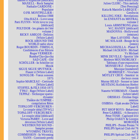
danses d'Argentine [dédicacé]
Third world child
MAXELL - Rock Sampler
Julien CLERC - This melody
Nathalie CARDONE -
[Test Pressing]
Populaire
Katia & Marielle LABEQUE -
O.P.R. MONTPELLIER -
Gershwin
Berlioz 1988
KILLING JOKE - Revelations
Ofra HAZA - Love song
les ENFANTS du MISTRAL
Patti FLYNN - With love to you
volume 2
[dédicacé]
Louis ARMSTRONG plays
POLYDOR - les géants de l'été
W.C. HANDY [dédicacé]
volume 2
MADONNA - Hollywood
RICKY AMIGOS - Delirios
(remixes)
[White Label]
Marc LAVOINE - Paris
ROCK AROUND THE
MC SOLAAR - Bouge de là
WORLD radio show
(remix)
Roger BOURDIN - TIMING 8,
MECHAGODZILLA - Planet X
Confidences d'un flûtiste
Michael JACKSON - Michael
Roger VERMEER -
Vs Michael
Rumba/Cha-cha-cha
MINK DEVILLE - Sportin' life
SAD CAFÉ - Olé
Modeste MOUSSORGSKY -
SCHÖLLER - In Schöller ist
Tableaux d'une exposition
Musik
MONSIEUR Z - Fourrure et
SIGUE SIGUE SPUTNICK -
Musique [numéroté]
Flaunt it [White Label]
MORRISSEY - Viva hate
SONOLOR - Vœux sonores
MÖTLEY CRÜE - Smokin' in
1975
the boys room
Sophie MARCEAU - Certitude
Murray HEAD - Sooner or later
[White Label]
MUSTANG Kollektion Herbst
STOFFEL & FILS 1950-1975
Winter 83
T'PAU - Rage [White Label]
Nanette WORKMAN - Chaude
TEPPAZ - Technique spatio-
[white label]
dynamic
ORISHAS - Orishas llego
Théâtre de l'EMPIRE -
remixes
compilation Rétro
OSIBISA - Ojah awake [White
TOPALOFF-VERCHUREN -
Label]
Le couple idéal [TP/WL]
PET SHOP BOYS - Behaviour
TOPALOFF~VERCHUREN -
Peter GABRIEL - 4 (Security)
Le couple idéal [dédicacé]
Peter TOSH - Captured live
Victoria PARRY - Love and
Philip OAKEY & Giorgio
devotion [White Label]
MORODER
WESTBOUND SOUND -
PHILIPS - Promo Promo 74
Sampler promo
PHILIPS Spécial Club été 76
WYOMING TRAVEL
vol.1
COMMISSION - In Wyoming
PHILIPS Spécial Club été 78
YANN - Continent perdu
vol. 2