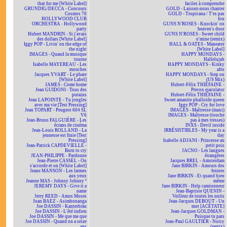
that for me [White Label]
faciles à comprendre
GRUNDIG/DECCA - Concours
GOLD - Laissez-nous chanter
Cosmos 70
GOLD - Tropicana / T'es pas
HOLLYWOOD CLUB
fou
ORCHESTRA - Hollywood
GUNS N'ROSES - Knockin' on
party
heaven's door
Hubert MANDRIN - Si j'avais
GUNS N'ROSES - Sweet child
des dollars [White Label]
o'mine (remix)
Iggy POP - Livin' on the edge of
HALL & OATES - Maneater
the night
[White Label]
IMAGES - Quand la musique
HAPPY MONDAYS -
tourne
Hallelujah
Isabelle MAYEREAU - Les
HAPPY MONDAYS - Kinky
mouches
afro
Jacques YVART - Le phare
HAPPY MONDAYS - Step on
[White Label]
(US Mix)
JAMES - Come home
Hubert-Félix THIÉFAINE -
Jean GUIDONI - Tous des
Precox ejaculator
putains
Hubert-Félix THIÉFAINE -
Jean LAPOINTE - Tu jongles
Sweet amanite phalloïde queen
avec ma vie [Test Pressing]
Iggy POP - Cry for love
Jean TOPART - Peugeot 604 SL
IMAGES - Maîtresse (maxi)
V6
IMAGES - Maîtresse (touche
Jean-Bruno FALGUIÈRE - Les
pas à mes tresses)
écrans de cinéma
INXS - Devil inside
Jean-Louis ROLLAND - La
IRRÉSISTIBLES - My year is a
jeunesse est finie [Test
day
Pressing]
Isabelle ADJANI - Princesse au
Jean-Patrick CAPDEVIELLE -
petit pois
Born to cry
JACNO - Les langues
JEAN-PHILIPPE - Pardonne
étrangères
Jean-Pierre CASSEL - On
Jacques BREL - Amsterdam
s'accorde et on [White Label]
Jane BIRKIN - Amours des
Jeane MANSON - Les larmes
feintes
aux yeux
Jane BIRKIN - Et quand bien
Jeanne MAS - Johnny Johnny ²
même
JEREMY DAYS - Give it a
Jane BIRKIN - Help camionneur
name
Jean-Baptiste QUENIN -
Jerry REED - Amos Moses
Veilleur de toutes les nuits
Joan BAEZ - Asimbonanga
Jean-Jacques DEBOUT - Un
Joe DASSIN - Kanterbräu
mot [ACÉTATE]
Joe DASSIN - L'été indien
Jean-Jacques GOLDMAN -
Joe DASSIN - Me que me que
Puisque tu pars
Joe DASSIN - Quand on a seize
Jean-Paul GAULTIER - Noisy
ans
(remix)