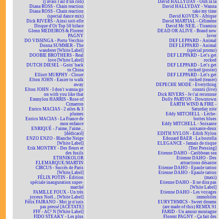
(j'avais l'air d'un con)
David HALLYDAY - Ooh la la
Diana ROSS - Chain reaction
David HALLYDAY - Wanna
Diana ROSS - Chain reaction
take my time
(special dance mix)
David KOVEN - Afrique
Dick RIVERS - Ainsi soit-elle
David MARTIAL - Célimène
Disque d'Or Top 50 biface
David Mc NEIL - Tiramisu
Glenn MEDEIROS & Florent
DEAD OR ALIVE - Brand new
PAGNY
lover
DO VISSINGA - Porto Vecchio
DEF LEPPARD - Animal
Donna SUMMER - The
DEF LEPPARD - Animal
wanderer [White Label]
(spécial promo)
DOOBIE BROTHERS - Real
DEF LEPPARD - Let's get
love [White Label]
rocked
DUTCH DIESEL - Goin' back
DEF LEPPARD - Let's get
to China
rocked (poster)
Elliott MURPHY - Closer
DEF LEPPARD - Let's get
Elton JOHN - Easier to walk
rocked (teaser)
away
DEPECHE MODE - Everything
Elton JOHN - I don't wanna go
counts (live)
on with you like that
Dick RIVERS - Je t'ai reconnue
Emmylou HARRIS - Rose of
Dolly PARTON - Downtown
Cimarron
EARTH WIND & FIRE -
Enrico MACIAS - 2 ailes & 3
Saturday nite
plumes
Eddy MITCHELL - Lèche-
Enrico MACIAS - La France de
bottes blues
mon enfance
Eddy MITCHELL - Soixante
ENRIQUÉ - J'aime, J'aime...
soixante-deux
[dédicacé]
EDITH NYLON - Edith Nylon
ENZO ENZO - Blanche Neige
Edouard BAER - La bostella
[White Label]
ELEGANCE - Jamais de risque
Erik MONTRY - Des fleurs et
[Test Pressing]
des fusils
Etienne DAHO - Caribbean sea
ETHNIKOLOR
Etienne DAHO - Des
F.LEMARQUE/MARTIN
attractions désastre
CIRCUS - Succès de Paris
Etienne DAHO - Epaule tattoo
[White Label]
Etienne DAHO - Epaule tattoo
FÉLIX POTIN - Édition
(maxi)
spéciale inauguration super-
Etienne DAHO - Il ne dira pas
marché
[White Label]
FAMILLE FOUX - Un très
Etienne DAHO - Les voyages
joyeux Noël... [White Label]
immobiles
Félix FAIRANO - Moi je n'suis
EURYTHMICS - Sweet dreams
pas pressé [ACÉTATE]
(are made of this) REMIX 91
FFF - AC² N [White Label]
FARID - Un amour montagne
FIDO STEAKY - Les plus
Florent PAGNY - Ça fait des