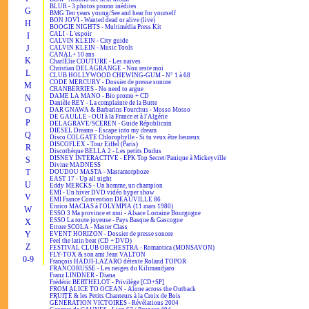
BLUR - 3 photos promo inédites
G
BMG Ten years young/See and hear for yourself
BON JOVI - Wanted dead or alive (live)
H
BOOGIE NIGHTS - Multimédia Press Kit
CALI - L'espoir
I
CALVIN KLEIN - City guide
J
CALVIN KLEIN - Music Tools
CANAL+ 10 ans
K
CharlÉlie COUTURE - Les naïves
Christian DELAGRANGE - Non reste moi
L
CLUB HOLLYWOOD CHEWING-GUM - N° 1 à 68
CODE MERCURY - Dossier de presse sonore
M
CRANBERRIES - No need to argue
DAME LA MANO - Bio promo + CD
N
Danièle REY - La complainte de la Butte
O
DAR GNAWA & Barbarins Fourchus - Mosso Mosso
DE GAULLE - OUI à la France et à l'Algérie
P
DELAGRAVE/SCEREN - Guide Républicain
DIESEL Dreams - Escape into my dream
Q
Disco COLGATE Chlorophylle - Si tu veux être heureux
DISCOFLEX - Tour Eiffel (Paris)
R
Discothèque BELLA 2 - Les petits Dudus
DISNEY INTERACTIVE - EPK Top Secret/Panique à Mickeyville
S
Divine MADNESS
T
DOUDOU MASTA - Mastamorphoze
EAST 17 - Up all night
U
Eddy MERCKS - Un homme, un champion
EMI - Un hiver DVD vidéo hyper show
V
EMI France Convention DEAUVILLE 86
Enrico MACIAS à l'OLYMPIA (11 mars 1980)
W
ESSO 3 Ma province et moi - Alsace Lorraine Bourgogne
ESSO La route joyeuse - Pays Basque & Gascogne
X
Ettore SCOLA - Master Class
Y
EVENT HORIZON - Dossier de presse sonore
Feel the latin beat (CD + DVD)
Z
FESTIVAL CLUB ORCHESTRA - Romantica (MONSAVON)
FLY-TOX & son ami Jean VALTON
0-9
François HADJI-LAZARO détexte Roland TOPOR
FRANCORUSSE - Les neiges du Kilimandjaro
Franz LINDNER - Diana
Frédéric BERTHELOT - Privilège [CD+SP]
FROM ALICE TO OCEAN - Alone across the Outback
FRUITÉ & les Petits Chanteurs à la Croix de Bois
GÉNÉRATION VICTOIRES - Révélations 2004