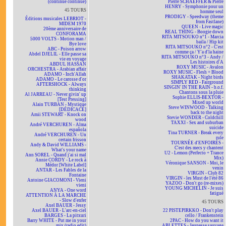
(continue continue)
Pierre SCHAEFFER & Pierre
HENRY - Symphonie pour un
45 TOURS
homme seul
PRODIGY - Speedway (theme
Éditions musicales LEBRIOT -
from Fastlane)
MIDEM 1970
QUEEN - Live magic
20ème anniversaire de
REAL THING - Boogie down
CONFORAMA
RITA MITSOUKO n°1 - Marcia
5000 VOLTS - Motion man /
baila / Hip kit
Bye love
RITA MITSOUKO n°2 - C'est
ABC - Poison arrow
comme ça / Y'a d'la haine
Abdel DJELIL - Elle passe sa
RITA MITSOUKO n°3 - Andy /
vie en voyage
Les histoires d'A
ABDUL HASSAN
ROXY MUSIC - Avalon
ORCHESTRA - Arabian affair
ROXY MUSIC - Flesh + Blood
ADAMO - Inch'Allah
SHAKATAK - Night birds
ADAMO - Le carosse d'or
SIMPLY RED - Fairground
AFTERSHOCK - Always
SINGIN' IN THE RAIN - b.o.f.
thinking
Chantons sous la pluie
Al JARREAU - Never givin' up
Sophie ELLIS-BEXTOR -
[Test Pressing]
Mixed up world
Alain TURBAN - Mystique
Steve WINWOOD - Talking
[DÉDICACÉ]
back to the night
Amii STEWART - Knock on
Stevie WONDER - Coldchill
wood
TAXXI - Sex and suburban
André VERCHUREN - Alma
suicide
española
Tina TURNER - Break every
André VERCHUREN - Un
rule
certain frisson
TOURNÉE d'ENFOIRÉS -
Andy & David WILLIAMS -
C'est des mecs y chantent
What's your name
U2 - Lemon (Perfecto + Trance
Ann SOREL - Quand j'ai si mal
Mix)
Annie CORDY - Le rock à
Véronique SANSON - Moi, le
Médor [White Label]
venin
ANTAR - Les Fables de la
VIRGIN - Club 82
Fontaine
VIRGIN - les Must de l'été 86
Antoine GIACOMONI - Vieni
YAZOO - Don't go (re-mixes)
vieni
YOUNG MICHELIN - Je suis
ANYA - One word
fatigué
ATTENTION À LA MARCHE
- Slow d'enfer
45 TOURS
Axel BAUER - Jessy
Axel BAUER - L'arc-en-ciel
22 PISTEPIRKKO - Don't play
BARGES - La pitxuri
cello / Frankenstein
Barry WHITE - Put me in your
2PAC - How do you want it
mix (radio edit)
ABLETTES - Jeunesse sauvage