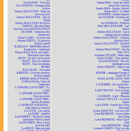
Joe DASSIN - Vive moi
Jeanne MAS - Cœur en stéréo
Joe JACKSON - Stranger than
(nouvelle version)
fiction
Jeanne MAS - Johnny Johnny
Johnny HALLYDAY - Dans un
Jeanne MAS - L'enfant
an ou un jour
JENNIFER - Amour express
Johnny HALLYDAY - Que je
Joe COCKER - Unchain my
t'aime
heart
Johnny HALLYDAY & Sylvie
Joe SATRIANI - I believe
VARTAN - Bye bye baby
John MELLENCAMP - Last
Joye du vin à CHÂTEAUNEUF
chance
DU PAPE - Chansons des
Johnny HALLYDAY - Ça ne
échansons
change pas un homme
Julien CLERC - Ce n'est rien
Johnny HALLYDAY - Cadillac
Juliette GRÉCO - Ta jalousie
(picture-disc)
[White Label]
Johnny HALLYDAY - Derrière
KARAJAN - BRAHMS, danses
l'amour
hongroises + catalogue
Johnny HALLYDAY - Succès
Kenny BALL & his jazz band -
1961-1973
Hawaiian war chant
Jonathan STUART - Wako man
KENT - On fait c'qu'on peut
Julien CLERC - This melody
KENT - Tous les mômes
KAJAGOOGOO - Too shy
KENT - Tous les mômes
(midnight mix)
REMIX
Karen CHERYL - Sing to me
Kim WILDE - You came
mama
KIRSTEN - Over the rainbow
KNORR - campagne Europe 1
[White Label]
hiver 78-79
KRÉMA HOLLYWOOD -
KOOL & THE GANG 1990
J.STRAUSS fils, Valse de
hitmix
l'empereur
LA FEMME - Sur la planche /
L'AFFAIRE LOUIS TRIO - Il y
Françoise
a ceux
LADY ROUGE - Eyes of mars
L'AFFAIRE LOUIS TRIO -
[DIOR]
Nous on a tout
LAURENT - Lady / Pharaon
L'AFFAIRE LOUIS TRIO -
Laurent VOULZY - Le soleil
Succès de larmes
donne
L'AFFRONT NATIONAL -
Lee LEWIS - French kiss [Test
Jean-Marie tu charries
Pressing]
LA LUNA - Les cactus
Lenny KRAVITZ - Let love rule
LAZARE - Infidèle
Leon REDBONE - Gotta shake
Lee DORSEY - Shortnin' bread
that thing
[monoface White Label]
Leon REDBONE - Play Gipsy
Lee ELDRED - How's your
play
love life 1&2
Leon REDBONE - Sugar
Lee REED - Ram ram jam
Leonard COHEN - First we take