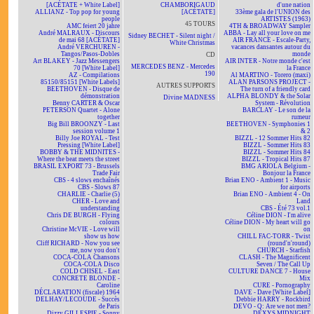
[ACÉTATE + White Label]
CHAMBORIGAUD
d'une nation
ALLIANZ - Top pop for young
[ACÉTATE]
33ème gala de l'UNION des
people
ARTISTES (1963)
45 TOURS
AMC feiert 20 jahre
4TH & BROADWAY Sampler
André MALRAUX - Discours
ABBA - Lay all your love on me
Sidney BECHET - Silent night /
de mai 68 [ACÉTATE]
AIR FRANCE - Escale-Party,
White Christmas
André VERCHUREN -
vacances dansantes autour du
Tangos/Pasos-Dobles
monde
CD
Art BLAKEY - Jazz Messengers
AIR INTER - Notre monde c'est
MERCEDES BENZ - Mercedes
70 [White Label]
la France
190
AZ - Compilations
Al MARTINO - Torero (maxi)
85150/85151 [White Labels]
ALAN PARSONS PROJECT -
AUTRES SUPPORTS
BEETHOVEN - Disque de
The turn of a friendly card
démonstration
ALPHA BLONDY & the Solar
Divine MADNESS
Benny CARTER & Oscar
System - Révolution
PETERSON Quartet - Alone
BARCLAY - Le son de la
together
rumeur
Big Bill BROONZY - Last
BEETHOVEN - Symphonies 1
session volume 1
& 2
Billy Joe ROYAL - Test
BIZZL - 12 Sommer Hits 82
Pressing [White Label]
BIZZL - Sommer Hits 83
BOBBY & THE MIDNITES -
BIZZL - Sommer Hits 84
Where the beat meets the street
BIZZL - Tropical Hits 87
BRASIL EXPORT 73 - Brussels
BMG ARIOLA Belgium -
Trade Fair
Bonjour la France
CBS - 4 slows enchaînés
Brian ENO - Ambient 1 - Music
CBS - Slows 87
for airports
CHARLIE - Charlie (5)
Brian ENO - Ambient 4 - On
CHER - Love and
Land
understanding
CBS - Été 73 vol.1
Chris DE BURGH - Flying
Céline DION - I'm alive
colours
Céline DION - My heart will go
Christine McVIE - Love will
on
show us how
CHILL FAC-TORR - Twist
Cliff RICHARD - Now you see
(round'n'round)
me, now you don't
CHURCH - Starfish
COCA-COLA Chansons
CLASH - The Magnificent
COCA-COLA Disco
Seven / The Call Up
COLD CHISEL - East
CULTURE DANCE 7 - House
CONCRETE BLONDE -
Mix
Caroline
CURE - Pornography
DÉCLARATION (fiscale) 1964
DAVE - Dave [White Label]
DELHAY/LECOUDE - Succès
Debbie HARRY - Rockbird
de Paris
DEVO - Q: Are we not men?
Dizzy GILLESPIE - Sonny
DEXYS MIDNIGHT