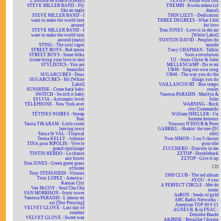
L'histoire de France (Flodor)
TEXAS - Alone with you
STEVE MILLER BAND - Fly
THEMBI - Kwela mfana (cé
like an eagle
dansé)
STEVE MILLER BAND - I
THIN LIZZY - Dedication
want to make the world turn
THREE DEGREES - What I did
around
for love
STEVE MILLER BAND - I
Tom JONES - Love is in the air
want to make the world turn
[White Label]
around (maxi)
TONTON DAVID - Peuples du
STING - The soul cages
monde
STREET BOYS - Red moon
Tracy CHAPMAN - Talkin
STREET BOYS - Some folks
'bout a revolution
(come bring your love to me)
U2 - Jesus-Christ & John
STYLISTICS - You are
MELLENCAMP - Do re mi
beautiful
UB40 - Sing our own song
SUGARCUBES - Deus
UB40 - The way you do the
SUGARCUBES - Hit [White
things you do
Label]
VAILLANCOURT - Bon temps
SUNSHINE - Come back baby
rouler
SWITCH - Switch it baby
Vanessa PARADIS - Marilyn &
SYLVIA - Automatic lover
John
TÉLÉPHONE - New York avec
WARNING - Rock
toi
city/Commando
TÉTINES NOIRES - Streap
William SHELLER - Un
Teac
homme heureux
Tanita TIKARAM - Little sister
Youssou N'DOUR & Peter
leaving town
GABRIEL - Shakin' the tree (DJ
Tanya St VAL - Tropical
edit)
Teresa KELLY - Johnnie
Yves SIMON - 2 ou 3 choses
TINA pour RIPOLIN - Vive le
pour elle
grand ripolinage
ZUCCHERO - Diavolo in me
TINTIN HEBDO - La chasse
ZZTOP - Doubleback
aux bruits
ZZTOP - Give it up
Tom JONES - Green green grass
CD
of home
Tony STEFANIDIS - Visions
1969 CLUB - The red album
Trini LOPEZ - America /
4YOU - 4 you
Kansas City
A PERFECT CIRCLE - Mer de
Van McCOY - Soul Cha Cha
noms
VAN MORRISON - Ivory tower
AaRON - Seeds of gold
Vanessa PARADIS - L'amour en
ABC Radio Networks -
soi [Test Pressing]
American TOP 40 # 51
VELVET GLOVE - Last day of
AGNÈS B. & la FNAC -
summer
Dernière Bande
VELVET GLOVE - Sweet was
AKIRISE - Brouiller l'écoute