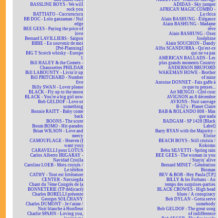
BASSLINE BOYS - We will
ADIDAS - Sky jumper
rock you
AFRICAN MAGIC COMBO -
BATTIATO - Cuccurucucu
La chica
BB DOC - Lolo ganzaman / Nul
Alain BASHUNG - Élégance
edge
Alain BASHUNG - Madame
BEE GEES - Paying the price of
rêve
love
Alain BASHUNG - Osez
Bernard LAVILLIERS - Saïgon
Joséphine
BIBIE - En souvenir de moi
Alain SOUCHON - Dandy
[Pré-Planning]
Alfio SCANDURRA - Qu'est-ce
BIG T Scotch whisky - Europe
qui ne va pas
1
AMERICAN BALLADS - Les
Bill HALEY & the Comets -
plus grands moments Country
Chaussettes PHILDAR
ANDERSON BRUFORD
Bill LABOUNTY - Livin'it up
WAKEMAN HOWE - Brother
Bill PRITCHARD - Number
of mine
five
Antoine DONNET - Fais gaffe à
Billy SWAN - Lover please
ce que tu penses...
BLACK - Fly up to the moon
Art MENGO - Côté cour
BLACK - You're a big girl now
AVIGNON au 8 décembre
Bob GELDOF - Love or
AVIONS - Nuit sauvage
something
B-52's - Planet Claire
Bonnie RAITT - Baby come
BAB & ROLANDO 808 - Mas
back
que nada
BOONS - The score
BADGAM - SP 1428 [Black
Boum BOMO - Hit-parades
Label]
Brian WILSON - Love and
Barry RYAN with the Majority -
mercy
Eloïse
CAMOUFLAGE - Heaven (I
BEACH BOYS - Still cruisin /
want you)
Kokomo
CARAVELLI pour LOTUS
Bebu SILVETTI - Spring rain
Carlos Alberto IRIGARAY -
BEE GEES - The woman in you
Navidad Criolla
/ Stayin' alive
Caroline LOEB - Mots croisés /
Bernard MINET - Génération
Le téléfon
Bioman
CATHY - Tout est littérature
BEV & BOB - Hey Paula [T.P.]
CENTER - Navsiegda
BILLY & les Forbans - Au
Chant du 7ème Congrès de la
temps des surprises-parties
BONNETERIE (TP dédicacé)
BLACK CROWES - High head
Charles BORELLI présente
blues / A conspiracy
Georges SOLCHANY
Bob DYLAN - Gotta serve
Charles DUMONT - Je t'aime /
somebody
Nuit blanche à Honfleur
Bob GELDOF - The great song
Charlie SPAHN - Loving you,
of indifference