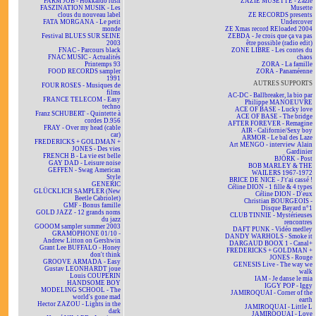
FARM JOB - Hokkaïdo rush
ZAZIE MUSETTE - Zazie
FASZINATION MUSIK - Les
Musette
clous du nouveau label
ZE RECORDS presents
FATA MORGANA - Le petit
Undercover
monde
ZE Xmas record REloaded 2004
Festival BLUES SUR SEINE
ZEBDA - Je crois que ça va pas
2003
être possible (radio edit)
FNAC - Parcours black
ZONE LIBRE - Les contes du
FNAC MUSIC - Actualités
chaos
Printemps 93
ZORA - La famille
FOOD RECORDS sampler
ZORA - Panaméenne
1991
AUTRES SUPPORTS
FOUR ROSES - Musiques de
films
AC-DC - Ballbreaker, la bio par
FRANCE TELECOM - Easy
Philippe MANOEUVRE
techno
ACE OF BASE - Lucky love
Franz SCHUBERT - Quintette à
ACE OF BASE - The bridge
cordes D.956
AFTER FOREVER - Remagine
FRAY - Over my head (cable
AIR - Californie/Sexy boy
car)
ARMOR - Le bal des Laze
FREDERICKS + GOLDMAN +
Art MENGO - interview Alain
JONES - Des vies
Gardinier
FRENCH B - La vie est belle
BJÖRK - Post
GAY DAD - Leisure noise
BOB MARLEY & THE
GEFFEN - Swag American
WAILERS 1967-1972
Style
BRICE DE NICE - J't'ai cassé !
GENERIC
Céline DION - 1 fille & 4 types
GLÜCKLICH SAMPLER (New
Céline DION - D'eux
Beetle Cabriolet)
Christian BOURGEOIS -
GMF - Bonus famille
Disque Bayard n°1
GOLD JAZZ - 12 grands noms
CLUB TINNIE - Mystérieuses
du jazz
rencontres
GOOOM sampler summer 2003
DAFT PUNK - Vidéo medley
GRAMOPHONE 01/10 -
DANDY WARHOLS - Smoke it
Andrew Litton on Gershwin
DARGAUD BOOX 1 - Canal+
Grant Lee BUFFALO - Honey
FREDERICKS + GOLDMAN +
don't think
JONES - Rouge
GROOVE ARMADA - Easy
GENESIS Live - The way we
Gustav LEONHARDT joue
walk
Louis COUPERIN
IAM - Je danse le mia
HANDSOME BOY
IGGY POP - Iggy
MODELING SCHOOL - The
JAMIROQUAI - Corner of the
world's gone mad
earth
Hector ZAZOU - Lights in the
JAMIROQUAI - Little L
dark
JAMIROQUAI - Love