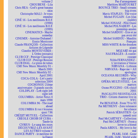
volume 2
Pas d'arrangement
CHOUBENE - Lila
Matthieu MARTOURET
Chris REA - God's great banana
BOUNCE TRIO - Small streams
skin
big rivers
Christophe MALI - Je vous
Mavis STAPLES - The voice
emmène
Michel FUGAIN - Les lilas
CINÉ 16 - Les meilleures B.O.F.
(inédit)
(1998)
Michel JONASZ - Pôle Ouest
CINÉ 16 - Les meilleures B.O.F.
Michel POLNAREFF - Les
(1999)
premières années
CINEMATICS - Maybe
Michel SARDOU - Être et ne
someday
pas avoir été
CINEMIX - Antoine Duhamel /
Michel SARDOU - Maudits
Ennio Morricone
Français
Claude FRANÇOIS - Collection
MISS WHITE & the drunken
Artistes de Légende
piano
Claudio MONTEVERDI -
MOZART est gai
L'Orfeo (extraits)
NAUFRAGÉS - À contre-
CLUB CCF - Prestige Classique
courant
CLUB CCF - Prestige Rossini
Nilda FERNANDEZ -
CLUB DIAL - Le plein de tubes
L'invitation à Venise
CMJ New Music Monthly 91 -
NIRVANA - Lithium
March 2001
NIRVANA - Rape me + All
CMJ New Music Monthly 92 -
apologies
April 2001
OCEANIA RECORDS - Why
COCA-COLA - Let's party
take a plane?
selection 2004
OPÉRA MULTI STEEL - Les
COCHONOU 25ème
martyrs
anniversaire - 3 grands succès
Oxmo PUCCINO - OX-clusif
COLDPLAY - Left right left
2001
right left
PASCALITO NEOSTALGIA
COLUMBIA - Artist News 4
TRIO - Citizen chanteur live in
mars 1998
NYC
COLUMBIA 96 - The road
Pat BENATAR - From 79 to 93
ahead
Pat METHENY - Zero tolerance
COLUMBIA Et toi t'écoutes
for silence
quoi ? 96
Patrick SÉBASTIEN - Le
CRÉDIT MUTUEL - Collection
samedi soir
CRÉOLE CHOIR OF CUBA -
Paul McCARTNEY - Collection
Tande-la
Paul McCARTNEY - From a
CYRIUS - Le sang des roses
lover to a friend
DÉCOUVREZ-LES AVANT
Paula ABDUL - My love is for
LES AUTRES volume 4
real
DANCE PARTY - le meilleur de
PEARL JAM - Gone
la Dance
PEARL JAM - World wide