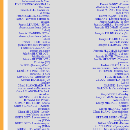
belles musiques de films
nuits
FINE YOUNG CANNIBALS -
Florent PAGNY - Comme
The flame
d'habitude [Claude François]
France GALL - La chanson
Florent PAGNY - Jolie môme
d'Azima
[Léo Ferré]
Francis CABREL & Mercedes
Florent PAGNY - Tue-moi
SOSA - Yo vengo a ofrecer mi
FORBANS - Lève ton ful de là
corazon
Francis CABREL - Je rêve
Francis LEANDRI - EP Ton
Francis CABREL - Petite Marie
absence, ton silence [White
François FELDMAN - Comme
Label]
une évidence
Francis LEANDRI - SP Ton
François FELDMAN - Le p'tit
absence, ton silence [White
cireur
Label]
François FELDMAN - Les
Franck DIDIER - Pour la
valses de Vienne
première fois [Test Pressing]
François FELDMAN - Petit
François FELDMAN - Le
Frank
serpent qui danse
François FELDMAN & Joniece
Frédéric BERTHELOT -
JAMISON - J'ai peur
Privilège [maxi]
Frankie SMITH - The auction
Frédéric BERTHELOT -
Freddie MERCURY - The great
Privilège [SP]
pretender
G-I JOE - (I'm sorry) Don't
Frédéric CHATEAU - Le
worry tonite
malheur des uns... [White Label]
GÉNÉRATION 60 - Hits des
FREEMEN - Military beat
années 60 (1 & 2)
(strumentale)
Gary MOORE - After the war
FULL METAL HITS
Georges BRASSENS - Le
GÉLOU - Salomé E.P. [White
fantôme
Label]
Gérard BLANCHARD - Elle
GAMINE - Le voyage
voulait revoir sa Normandie
GAROU - Je n'attendais que
Gérard BLANCHARD - Rock
vous
Amadour
Gary MOORE - One day
GIANTS OF ROCK - Little
Gary NUMAN - We are glass
Richard & Carl Perkins
[White Label]
GIBSON BROTHERS - Sheela
George MICHAEL - Careless
Gilles VIGNEAULT - I went to
whisper
the market
George MICHAEL - Older
Glenn MEDEIROS - Lonely
Gérard BLANC - Du soleil dans
won't leave me alone
la nuit
GOD'S GIFT - Love to see you
GETZ/GILBERTO - The girl
cry (1304)
from Ipanema
GOD'S GIFT - Love to see you
Gilbert BÉCAUD - Désirée
cry (1314)
GIPSY KINGS - Djobi, djoba
GOD'S GIFT - Would you do
GOGOL 1er - Voilà des paroles