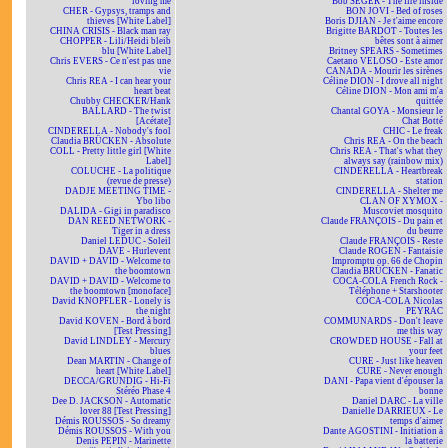
loving me
Bob SEGER - The fire inside
CHER - Gypsys, tramps and
BON JOVI - Bed of roses
thieves [White Label]
Boris DJIAN - Je t'aime encore
CHINA CRISIS - Black man ray
Brigitte BARDOT - Toutes les
CHOPPER - Lili/Heidi bleib
bêtes sont à aimer
blu [White Label]
Britney SPEARS - Sometimes
Chris EVERS - Ce n'est pas une
Caetano VELOSO - Este amor
vie
CANADA - Mourir les sirènes
Chris REA - I can hear your
Céline DION - I drove all night
heart beat
Céline DION - Mon ami m'a
Chubby CHECKER/Hank
quittée
BALLARD - The twist
Chantal GOYA - Monsieur le
[Acétate]
Chat Botté
CINDERELLA - Nobody's fool
CHIC - Le freak
Claudia BRÜCKEN - Absolute
Chris REA - On the beach
COLL - Pretty little girl [White
Chris REA - That's what they
Label]
always say (rainbow mix)
COLUCHE - La politique
CINDERELLA - Heartbreak
(revue de presse)
station
DADJE MEETING TIME -
CINDERELLA - Shelter me
Ybo libo
CLAN OF XYMOX -
DALIDA - Gigi in paradisco
Muscoviet mosquito
DAN REED NETWORK -
Claude FRANÇOIS - Du pain et
Tiger in a dress
du beurre
Daniel LEDUC - Soleil
Claude FRANÇOIS - Reste
DAVE - Hurlevent
Claude ROGEN - Fantaisie
DAVID + DAVID - Welcome to
Impromptu op. 66 de Chopin
the boomtown
Claudia BRÜCKEN - Fanatic
DAVID + DAVID - Welcome to
COCA-COLA French Rock -
the boomtown [monoface]
Téléphone + Starshooter
David KNOPFLER - Lonely is
COCA-COLA Nicolas
the night
PEYRAC
David KOVEN - Bord à bord
COMMUNARDS - Don't leave
[Test Pressing]
me this way
David LINDLEY - Mercury
CROWDED HOUSE - Fall at
blues
your feet
Dean MARTIN - Change of
CURE - Just like heaven
heart [White Label]
CURE - Never enough
DECCA/GRUNDIG - Hi-Fi
DANI - Papa vient d'épouser la
Stéréo Phase 4
bonne
Dee D. JACKSON - Automatic
Daniel DARC - La ville
lover 88 [Test Pressing]
Danielle DARRIEUX - Le
Démis ROUSSOS - So dreamy
temps d'aimer
Démis ROUSSOS - With you
Dante AGOSTINI - Initiation à
Denis PEPIN - Marinette
la batterie