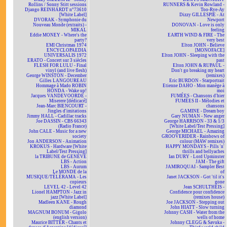
Rollins / Sonny Stitt sessions
RUNNERS & Kevin Rowland -
Django REINHARDT n°73610
Too-Rye-Ay
[White Label]
Dizzy GILLESPIE - At
DVORAK - Symphonie du
Newport
Nouveau Monde (extraits) -
DONOVAN - Love is only
MIKAL
feeling
Eddie MONEY - Where's the
EARTH WIND & FIRE - The
party?
very best
EMI Christmas 1974
Elton JOHN - Believe
ENCYCLOPAEDIA
[MONOFACE]
UNIVERSALIS 1972
Elton JOHN - Sleeping with the
ERATO - Concert sur 3 siècles
past
FLESH FOR LULU - Final
Elton JOHN & RUPAUL -
vinyl (and live flesh)
Don't go breaking my heart
George WINSTON - December
(remixes)
Gilles LANGOUREAU
Eric BURDON - Starportrait
Hommage à Mado ROBIN
Etienne DAHO - Mon manège à
HONDA - Wake up!
moi
Jacques VANDEVOORDE -
FUMÉES - Chansons d'hier
Miserere [dédicacé]
FUMÉES II - Mélodies et
Jean-Marc BIENCOURT -
chansons
Jingles d'imitations
GAMINE - Dream boy
Jimmy HALL - Cadillac tracks
Gary NUMAN - New anger
Joe DASSIN - CBS 66343
George HARRISON - 33 & 1/3
(Radio France)
[White Label/Test Pressing]
John CALE - Music for a new
George MICHAEL - Amazing
society
GROOVERIDER - Rainbows of
Jon ANDERSON - Animation
colour (MAW remixes)
KROKUS - Hardware [White
HAPPY MONDAYS - Pills 'n'
Label/Test Pressing]
thrills and bellyaches
la TRIBUNE de GENÈVE
Ian DURY - Lord Upminster
LBS - Action
JAM - The gift
LBS - Aurum
JAMIROQUAI - Sampler Best
Le MONDE de la
of
MUSIQUE/TÉLÉRAMA - Les
Janet JACKSON - Got 'til it's
copieurs
gone
LEVEL 42 - Level 42
Jean SCHULTHEIS -
Lionel HAMPTON - Jazz in
Confidence pour confidence
jazz [White Label]
(remixes house)
Madleen KANE - Rough
Joe JACKSON - Stepping out
diamond
John HIATT - Slow turning
MAGNUM BONUM - Gigolo
Johnny CASH - Water from the
(english version)
wells of home
Maurice BITTER - Chants et
Johnny CLEGG & Savuka -