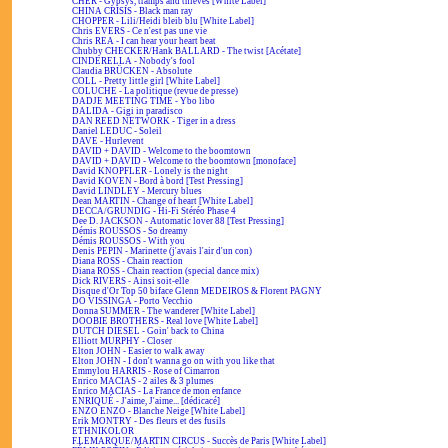
CHER - Gypsys, tramps and thieves [White Label]
CHINA CRISIS - Black man ray
CHOPPER - Lili/Heidi bleib blu [White Label]
Chris EVERS - Ce n'est pas une vie
Chris REA - I can hear your heart beat
Chubby CHECKER/Hank BALLARD - The twist [Acétate]
CINDERELLA - Nobody's fool
Claudia BRÜCKEN - Absolute
COLL - Pretty little girl [White Label]
COLUCHE - La politique (revue de presse)
DADJE MEETING TIME - Ybo libo
DALIDA - Gigi in paradisco
DAN REED NETWORK - Tiger in a dress
Daniel LEDUC - Soleil
DAVE - Hurlevent
DAVID + DAVID - Welcome to the boomtown
DAVID + DAVID - Welcome to the boomtown [monoface]
David KNOPFLER - Lonely is the night
David KOVEN - Bord à bord [Test Pressing]
David LINDLEY - Mercury blues
Dean MARTIN - Change of heart [White Label]
DECCA/GRUNDIG - Hi-Fi Stéréo Phase 4
Dee D. JACKSON - Automatic lover 88 [Test Pressing]
Démis ROUSSOS - So dreamy
Démis ROUSSOS - With you
Denis PEPIN - Marinette (j'avais l'air d'un con)
Diana ROSS - Chain reaction
Diana ROSS - Chain reaction (special dance mix)
Dick RIVERS - Ainsi soit-elle
Disque d'Or Top 50 biface Glenn MEDEIROS & Florent PAGNY
DO VISSINGA - Porto Vecchio
Donna SUMMER - The wanderer [White Label]
DOOBIE BROTHERS - Real love [White Label]
DUTCH DIESEL - Goin' back to China
Elliott MURPHY - Closer
Elton JOHN - Easier to walk away
Elton JOHN - I don't wanna go on with you like that
Emmylou HARRIS - Rose of Cimarron
Enrico MACIAS - 2 ailes & 3 plumes
Enrico MACIAS - La France de mon enfance
ENRIQUÉ - J'aime, J'aime... [dédicacé]
ENZO ENZO - Blanche Neige [White Label]
Erik MONTRY - Des fleurs et des fusils
ETHNIKOLOR
F.LEMARQUE/MARTIN CIRCUS - Succès de Paris [White Label]