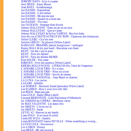
JEREMY DAYS - Give it a name
Jerry REED - Amos Moses
Joan BAEZ - Asimbonanga
Joe DASSIN - Kanterbräu
Joe DASSIN - L'été indien
Joe DASSIN - Me que me que
Joe DASSIN - Quand on a seize ans
Joe DASSIN - Vive moi
Joe JACKSON - Stranger than fiction
Johnny HALLYDAY - Dans un an ou un jour
Johnny HALLYDAY - Que je t'aime
Johnny HALLYDAY & Sylvie VARTAN - Bye bye baby
Joye du vin à CHÂTEAUNEUF DU PAPE - Chansons des échansons
Julien CLERC - Ce n'est rien
Juliette GRÉCO - Ta jalousie [White Label]
KARAJAN - BRAHMS, danses hongroises + catalogue
Kenny BALL & his jazz band - Hawaiian war chant
KENT - On fait c'qu'on peut
KENT - Tous les mômes
KENT - Tous les mômes REMIX
Kim WILDE - You came
KIRSTEN - Over the rainbow [White Label]
KRÉMA HOLLYWOOD - J.STRAUSS fils, Valse de l'empereur
L'AFFAIRE LOUIS TRIO - Il y a ceux
L'AFFAIRE LOUIS TRIO - Nous on a tout
L'AFFAIRE LOUIS TRIO - Succès de larmes
L'AFFRONT NATIONAL - Jean-Marie tu charries
LA LUNA - Les cactus
LAZARE - Infidèle
Lee DORSEY - Shortnin' bread [monoface White Label]
Lee ELDRED - How's your love life 1&2
Lee REED - Ram ram jam
Lena GOLD - Radio [Blue Label]
Leonard BERNSTEIN - Gaîté Parisienne d'Offenbach
les JARDINS de l'OPÉRA - Meilleurs vœux
les MAX VALENTIN - Les maux dits
les OBJETS - L'hiver est là
les OBJETS - Sarah
LEVEL 42 - Heaven in my hands
Liane FOLY - Il est mort le soleil
Linda DE SUZA - Amalia
Linda RONSTADT/Aaron NEVILLE - When something is wrong...
LLOYD COLE - Downtown
Los LOBOS - Donna
Lou REED - My red joystick