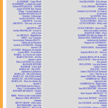
ALDEBERT - Carpe Diem
Fred BLONDIN - Elle allume
ALDEBERT - L'année du singe
des bougies
Alfred HITCHCOCK - 100ème
GALLIMARD - Poèmes en
Angie STONE feat. Snoop
chansons
Dogg - I wanna thank ya
Général ALCAZAR - Le rude et
Annette BANNEVILLE
le sensible
Quintet - Folksongs
GLOSTER - Kiss
Annie LENNOX - Why
GROUNDATION - A miracle
ARCHIVE - Get out
GUNS N'ROSES - Don't cry
ARCHIVE - The way you love
GUNS N'ROSES - Pretty tied
me
up
ARCHIVE:disc
GUNS N'ROSES - Since I don't
Aretha FRANKLIN - A rose is
have you (radio version)
still a rose
HADOUK TRIO - Now
Art MENGO - Magdeleine
HARIBO Pik Mix by Radio FG
ARTE - Les 4 saisons
Hubert-Félix THIÉFAINE - La
Association Valentin HAÜY -
tentation du bonheur
Fables de la Fontaine
Hugues de COURSON -
Audrey LAVERGNE - Facing
Sankanda
mirrors 2.0
INDOCHINE - Punishment
AUVIDIS - Religions du monde
park
Axelle RED - Je me fâche
Isabelle BOULAY - Tout un
BABEL - La vie est un cirque
jour
BABYLON ZOO - All the
Isabelle BOULAY & Johnny
money's gone
HALLYDAY - Tout au bout de
BALLANTINE'S Le rituel
nos peines
BANGER SISTERS
ISULATINE - Les plus beaux
BAOBAB - 3 mix dub
chants Corses
BARCLAY - ISLAND -
JAD WIO - Victor
Opération Libération
James CHANCE & Terminal
BARCLAY - ISLAND [bleu]
City - The fix is in
BARCLAY - ISLAND [crème]
James TAYLOR - Hourglass
BARCLAY - ISLAND [orange]
JAMIROQUAI - Black
BARCLAY - Tous les talents du
capricorn day
monde 2
JAMIROQUAI - High times,
BATOFAR cherche Tokyo -
singles 1992-2006
Paris 7-16 décembre 2001
Jean ROCHEFORT - Histoires
BAYARD MUSIQUE - Chants
de voyages
sacrés
Jean-Jacques MILTEAU - JJ
BBM - Where in the world (edit)
Milteau
Béatrice URIA-MONZON -
Jean-Louis MURAT - Le cri du
Carmen
papillon
BETTY BOOP - 1001 nuits
Joe COCKER - Let the healing
Bill DERAIME - Qui a bu
begin
Billy BRAGG - Mr love &
Joe COCKER - When a woman