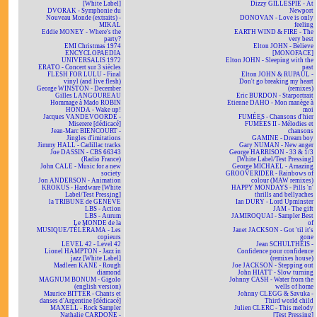
[White Label]
Dizzy GILLESPIE - At
DVORAK - Symphonie du
Newport
Nouveau Monde (extraits) -
DONOVAN - Love is only
MIKAL
feeling
Eddie MONEY - Where's the
EARTH WIND & FIRE - The
party?
very best
EMI Christmas 1974
Elton JOHN - Believe
ENCYCLOPAEDIA
[MONOFACE]
UNIVERSALIS 1972
Elton JOHN - Sleeping with the
ERATO - Concert sur 3 siècles
past
FLESH FOR LULU - Final
Elton JOHN & RUPAUL -
vinyl (and live flesh)
Don't go breaking my heart
George WINSTON - December
(remixes)
Gilles LANGOUREAU
Eric BURDON - Starportrait
Hommage à Mado ROBIN
Etienne DAHO - Mon manège à
HONDA - Wake up!
moi
Jacques VANDEVOORDE -
FUMÉES - Chansons d'hier
Miserere [dédicacé]
FUMÉES II - Mélodies et
Jean-Marc BIENCOURT -
chansons
Jingles d'imitations
GAMINE - Dream boy
Jimmy HALL - Cadillac tracks
Gary NUMAN - New anger
Joe DASSIN - CBS 66343
George HARRISON - 33 & 1/3
(Radio France)
[White Label/Test Pressing]
John CALE - Music for a new
George MICHAEL - Amazing
society
GROOVERIDER - Rainbows of
Jon ANDERSON - Animation
colour (MAW remixes)
KROKUS - Hardware [White
HAPPY MONDAYS - Pills 'n'
Label/Test Pressing]
thrills and bellyaches
la TRIBUNE de GENÈVE
Ian DURY - Lord Upminster
LBS - Action
JAM - The gift
LBS - Aurum
JAMIROQUAI - Sampler Best
Le MONDE de la
of
MUSIQUE/TÉLÉRAMA - Les
Janet JACKSON - Got 'til it's
copieurs
gone
LEVEL 42 - Level 42
Jean SCHULTHEIS -
Lionel HAMPTON - Jazz in
Confidence pour confidence
jazz [White Label]
(remixes house)
Madleen KANE - Rough
Joe JACKSON - Stepping out
diamond
John HIATT - Slow turning
MAGNUM BONUM - Gigolo
Johnny CASH - Water from the
(english version)
wells of home
Maurice BITTER - Chants et
Johnny CLEGG & Savuka -
danses d'Argentine [dédicacé]
Third world child
MAXELL - Rock Sampler
Julien CLERC - This melody
Nathalie CARDONE -
[Test Pressing]