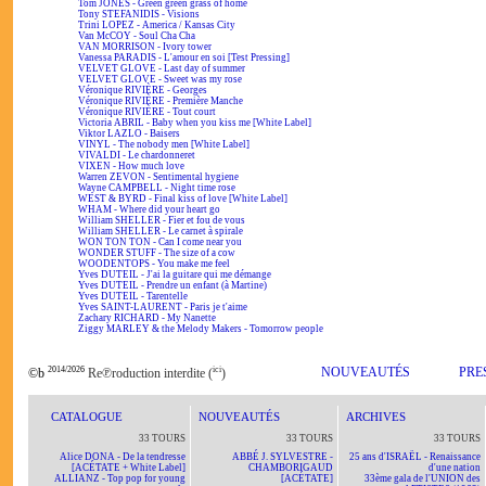
Tom JONES - Green green grass of home
Tony STEFANIDIS - Visions
Trini LOPEZ - America / Kansas City
Van McCOY - Soul Cha Cha
VAN MORRISON - Ivory tower
Vanessa PARADIS - L'amour en soi [Test Pressing]
VELVET GLOVE - Last day of summer
VELVET GLOVE - Sweet was my rose
Véronique RIVIÈRE - Georges
Véronique RIVIÈRE - Première Manche
Véronique RIVIÈRE - Tout court
Victoria ABRIL - Baby when you kiss me [White Label]
Viktor LAZLO - Baisers
VINYL - The nobody men [White Label]
VIVALDI - Le chardonneret
VIXEN - How much love
Warren ZEVON - Sentimental hygiene
Wayne CAMPBELL - Night time rose
WEST & BYRD - Final kiss of love [White Label]
WHAM - Where did your heart go
William SHELLER - Fier et fou de vous
William SHELLER - Le carnet à spirale
WON TON TON - Can I come near you
WONDER STUFF - The size of a cow
WOODENTOPS - You make me feel
Yves DUTEIL - J'ai la guitare qui me démange
Yves DUTEIL - Prendre un enfant (à Martine)
Yves DUTEIL - Tarentelle
Yves SAINT-LAURENT - Paris je t'aime
Zachary RICHARD - My Nanette
Ziggy MARLEY & the Melody Makers - Tomorrow people
2014/2026
ici
NOUVEAUTÉS
PRE
©b
Re℗roduction interdite (
)
CATALOGUE
NOUVEAUTÉS
ARCHIVES
33 TOURS
33 TOURS
33 TOURS
Alice DONA - De la tendresse
ABBÉ J. SYLVESTRE -
25 ans d'ISRAËL - Renaissance
[ACÉTATE + White Label]
CHAMBORIGAUD
d'une nation
ALLIANZ - Top pop for young
[ACÉTATE]
33ème gala de l'UNION des