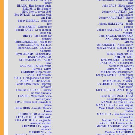
justice
cries
BLACK - Here it comes again
John CALE - Black acetate
BMG 99/11 Hot Sampler
PROMO
BMG News Janvier 1999
Johnny HALLYDAY - Les
Bob DYLAN - Le sampler Rock
duos inédits
and Folk
Johnny HALLYDAY - Rester
Bobby KIMBALL - Hold the
libre
line
Johnny HALLYDAY - Succès
Bonnie RAITT - Come to me
garantis
Bonnie RAITT - Love sneakin'
Johnny HALLYDAY - Un jour
up on you
viendra ²
BRETT - Trois nuits par
Jordi SAVALL/HESPERION
semaine
XXI - Don Quijote de la
Brian McFADDEN - Real to me
Mancha
Brock LANDARS - S.M.D.U.
Julie ZENATTI - À quoi ça sert
Bruno COULAIS - B.O.F. Les
Julie ZENATTI - Mon ami pour
Choristes
la vie
Bryan ADAMS - Summer of 69
KENT - Hagnesta Hill
Bryan ADAMS/Rod
KMFDM - Nihil
STEWART/STING - All for
KYO feat. SITA - Le chemin
love
LA STRADA - La saison des
CACHAREL & Real World
bouffons (en concert)
Records - Gifted
Laurence EQUILBEY -
CADBURY's Top cookies
ACCENTUS/Transcriptions
CAKE - The distance
Lenny KRAVITZ - In-store play
CALI - C'est quand le bonheur ?
sampler
CARHARTT - Old new soul
les MARACAS - Vivants !
Carole KING tribute - Tapestry
les SHERIFF - Le goût du sang
revisited
et des larmes
Caroline LEGRAND - Comme
LITTLE RIVER BAND - If I get
un train qui roule
lucky
CASINO - Maintenant c'est à
Louis BERTIGNAC - Elle &
vous de jouer
Louis/Bertignacoustic
CBS - Demain tout le monde en
MANAU - La tribu de Dana
parlera
MANO NEGRA - Casa Babylon
Céline DION - Live (for the one
Manu CHAO - Si berie m'était
I love)
contéee
CERRUTI 1881 et le cinéma
MANUELA - Faire l'amour une
CESAR COLLECTOR Canal+
dernière fois
CHAMOIS D'OR - Les grandes
Martine ST-CLAIR & Gino
musiques de films
VANNELLI - L'amour est loi
CHEVROLET - Legends
MASSILIA SOUND SYSTEM -
volume 2
Pas d'arrangement
CHOUBENE - Lila
Matthieu MARTOURET