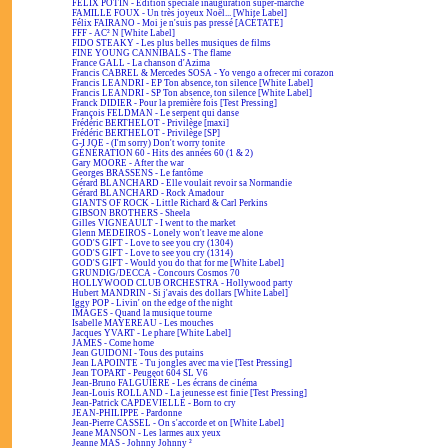
FÉLIX POTIN - Édition spéciale inauguration super-marché
FAMILLE FOUX - Un très joyeux Noël... [White Label]
Félix FAIRANO - Moi je n'suis pas pressé [ACÉTATE]
FFF - AC² N [White Label]
FIDO STEAKY - Les plus belles musiques de films
FINE YOUNG CANNIBALS - The flame
France GALL - La chanson d'Azima
Francis CABREL & Mercedes SOSA - Yo vengo a ofrecer mi corazon
Francis LEANDRI - EP Ton absence, ton silence [White Label]
Francis LEANDRI - SP Ton absence, ton silence [White Label]
Franck DIDIER - Pour la première fois [Test Pressing]
François FELDMAN - Le serpent qui danse
Frédéric BERTHELOT - Privilège [maxi]
Frédéric BERTHELOT - Privilège [SP]
G-I JOE - (I'm sorry) Don't worry tonite
GÉNÉRATION 60 - Hits des années 60 (1 & 2)
Gary MOORE - After the war
Georges BRASSENS - Le fantôme
Gérard BLANCHARD - Elle voulait revoir sa Normandie
Gérard BLANCHARD - Rock Amadour
GIANTS OF ROCK - Little Richard & Carl Perkins
GIBSON BROTHERS - Sheela
Gilles VIGNEAULT - I went to the market
Glenn MEDEIROS - Lonely won't leave me alone
GOD'S GIFT - Love to see you cry (1304)
GOD'S GIFT - Love to see you cry (1314)
GOD'S GIFT - Would you do that for me [White Label]
GRUNDIG/DECCA - Concours Cosmos 70
HOLLYWOOD CLUB ORCHESTRA - Hollywood party
Hubert MANDRIN - Si j'avais des dollars [White Label]
Iggy POP - Livin' on the edge of the night
IMAGES - Quand la musique tourne
Isabelle MAYEREAU - Les mouches
Jacques YVART - Le phare [White Label]
JAMES - Come home
Jean GUIDONI - Tous des putains
Jean LAPOINTE - Tu jongles avec ma vie [Test Pressing]
Jean TOPART - Peugeot 604 SL V6
Jean-Bruno FALGUIÈRE - Les écrans de cinéma
Jean-Louis ROLLAND - La jeunesse est finie [Test Pressing]
Jean-Patrick CAPDEVIELLE - Born to cry
JEAN-PHILIPPE - Pardonne
Jean-Pierre CASSEL - On s'accorde et on [White Label]
Jeane MANSON - Les larmes aux yeux
Jeanne MAS - Johnny Johnny ²