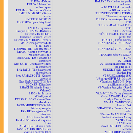
ELISTA - Debout
HALLYDAY - Le bon temps du
EMI Cool Price - Les
rock'n'roll
authentiques
the BEATLES - Love me do
EMI Music Ressources - Smile
the DØ - A mouthful
EMILE & IMAGES - Rio de
THIEVERY CORPORATION -
Janvier
The mirror conspiracy
EMPEROR NORTON
THUGS - Live à Angers février
RECORDS - Space baby blast
1996
off
THUGS - Road closed 1983-
ENOLA - Figurines
1999
Enrique IGLESIAS - Bailamos
TOOL - Schism
Ensemble De CÆLIS -
TÔT OU TARD - Plutôt tôt,
Direction Laurence Brisset
plutôt tard
Ensemble MATHEUS - Extraits
TRAFFIC - Far from home
de Griselda par VIVALDI
TRANSES CÉVENOLES N°
EPIC - Focus
17
EQUIMINTHE - Country music
TRANSES CÉVENOLES N°
ERATO - Chefs d'œuvre de la
18
Musique Classique
TRAX hors série # 5 NINJA
Erik SATIE - Les 4 visages de
TUNE
l'orchestre
U2 - Lemon
Erik SATIE - Les quatre visages
U2 - Stuck in a moment you
de l'orchestre
can't get out of
Erik SATIE - The 4 aspects of
UNDER BYEN - Live @
the orchestra
Haldern Pop
Eros RAMAZZOTTI - Quanto
V2 MUSIC sampler 1997
amore sei
Véronique RIVIÈRE - Michaël
Eros RAMAZZOTTI & Joe
Véronique SANSON - D'un
COCKER - Difendero
papillon à une étoile
ESPACE Rhythm & Blues -
VF-Version Française - Rap &
Volume 2
Groove
ESSO - Sur la route
Viola WILLS - It's my pleasure
d'Hollywood
Vivien SAVAGE - La p'tite
ETERNAL LOVE - le meilleur
Lady + C'est qu'le vent
des slows
Weird Al YANKOVIC -
F-COMMUNICATIONS - 7th
Jurassic Park
birthday sampler
WHAT FOR - L'amour n'a pas
FAN DE le magazine - CD
de loi
interview
Winston McANUFF & The
FARGO sampler 2005
Bazbaz Orchestra - A drop
Farid RUSSLAN - Musique de
ZAZIE - Rose
films
ZAZIE - Zen
FARM JOB - Hokkaïdo rush
ZAZIE MUSETTE - Zazie
FASZINATION MUSIK - Les
Musette
clous du nouveau label
ZE RECORDS presents