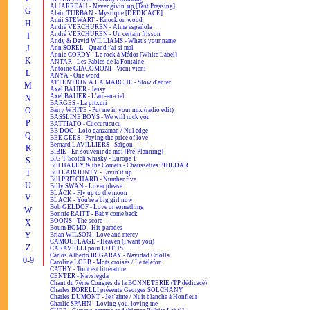
Al JARREAU - Never givin' up [Test Pressing]
G
Alain TURBAN - Mystique [DÉDICACÉ]
Amii STEWART - Knock on wood
H
André VERCHUREN - Alma española
André VERCHUREN - Un certain frisson
I
Andy & David WILLIAMS - What's your name
J
Ann SOREL - Quand j'ai si mal
Annie CORDY - Le rock à Médor [White Label]
K
ANTAR - Les Fables de la Fontaine
Antoine GIACOMONI - Vieni vieni
L
ANYA - One word
ATTENTION À LA MARCHE - Slow d'enfer
M
Axel BAUER - Jessy
Axel BAUER - L'arc-en-ciel
N
BARGES - La pitxuri
O
Barry WHITE - Put me in your mix (radio edit)
BASSLINE BOYS - We will rock you
P
BATTIATO - Cuccurucucu
BB DOC - Lolo ganzaman / Nul edge
Q
BEE GEES - Paying the price of love
Bernard LAVILLIERS - Saïgon
R
BIBIE - En souvenir de moi [Pré-Planning]
BIG T Scotch whisky - Europe 1
S
Bill HALEY & the Comets - Chaussettes PHILDAR
T
Bill LABOUNTY - Livin'it up
Bill PRITCHARD - Number five
U
Billy SWAN - Lover please
BLACK - Fly up to the moon
V
BLACK - You're a big girl now
Bob GELDOF - Love or something
W
Bonnie RAITT - Baby come back
BOONS - The score
X
Boum BOMO - Hit-parades
Y
Brian WILSON - Love and mercy
CAMOUFLAGE - Heaven (I want you)
Z
CARAVELLI pour LOTUS
Carlos Alberto IRIGARAY - Navidad Criolla
0-9
Caroline LOEB - Mots croisés / Le téléfon
CATHY - Tout est littérature
CENTER - Navsiegda
Chant du 7ème Congrès de la BONNETERIE (TP dédicacé)
Charles BORELLI présente Georges SOLCHANY
Charles DUMONT - Je t'aime / Nuit blanche à Honfleur
Charlie SPAHN - Loving you, loving me