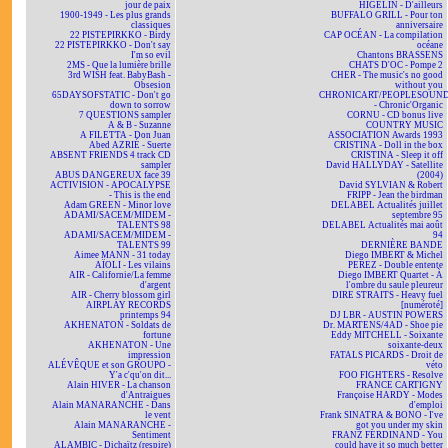
jour de paix
HIGELIN - D'ailleurs
1900-1949 - Les plus grands
BUFFALO GRILL - Pour ton
classiques
anniversaire
22 PISTEPIRKKO - Birdy
CAP OCÉAN - La compilation
22 PISTEPIRKKO - Don't say
océane
I'm so evil
Chantons BRASSENS
2MS - Que la lumière brille
CHATS D'OC - Pompe 2
3rd WISH feat. BabyBash -
CHER - The music's no good
Obsesion
without you
65DAYSOFSTATIC - Don't go
CHRONICART/PEOPLESOUN
down to sorrow
- Chronic'Organic
7 QUESTIONS sampler
CORNU - CD bonus live
A & B - Suzanne
COUNTRY MUSIC
A FILETTA - Don Juan
ASSOCIATION Awards 1993
Abed AZRIÉ - Suerte
CRISTINA - Doll in the box
ABSENT FRIENDS 4 track CD
CRISTINA - Sleep it off
sampler
David HALLYDAY - Satellite
ABUS DANGEREUX face 39
(2004)
ACTIVISION - APOCALYPSE
David SYLVIAN & Robert
- This is the end
FRIPP - Jean the birdman
Adam GREEN - Minor love
DELABEL Actualités juillet
ADAMI/SACEM/MIDEM -
septembre 95
TALENTS 98
DELABEL Actualités mai août
ADAMI/SACEM/MIDEM -
94
TALENTS 99
DERNIÈRE BANDE
Aimee MANN - 31 today
Diego IMBERT & Michel
AÏOLI - Les vilains
PEREZ - Double entente
AIR - Californie/La femme
Diego IMBERT Quartet - À
d'argent
l'ombre du saule pleureur
AIR - Cherry blossom girl
DIRE STRAITS - Heavy fuel
AIRPLAY RECORDS
[numéroté]
printemps 94
DJ LBR - AUSTIN POWERS
AKHENATON - Soldats de
Dr. MARTENS/4AD - Shoe pie
fortune
Eddy MITCHELL - Soixante
AKHENATON - Une
soixante-deux
impression
FATALS PICARDS - Droit de
ALÉVÊQUE et son GROUPO -
véto
Y'a c'qu'on dit...
FOO FIGHTERS - Resolve
Alain HIVER - La chanson
FRANCE CARTIGNY
d'Antraigues
Françoise HARDY - Modes
Alain MANARANCHE - Dans
d'emploi
le vent
Frank SINATRA & BONO - I've
Alain MANARANCHE -
got you under my skin
Sentiment
FRANZ FERDINAND - You
ALAMBIC - Dichaïtz (respire)
could have it so much better