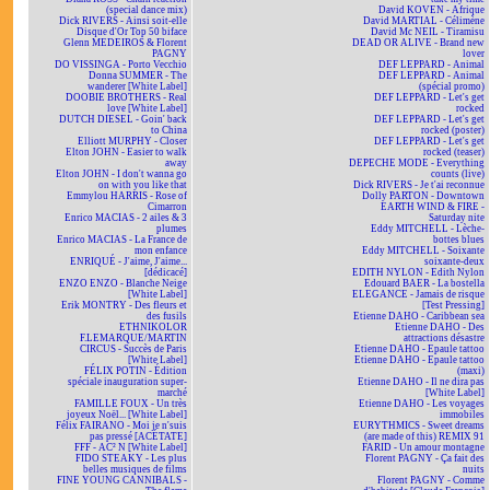
(special dance mix)
David KOVEN - Afrique
Dick RIVERS - Ainsi soit-elle
David MARTIAL - Célimène
Disque d'Or Top 50 biface
David Mc NEIL - Tiramisu
Glenn MEDEIROS & Florent
DEAD OR ALIVE - Brand new
PAGNY
lover
DO VISSINGA - Porto Vecchio
DEF LEPPARD - Animal
Donna SUMMER - The
DEF LEPPARD - Animal
wanderer [White Label]
(spécial promo)
DOOBIE BROTHERS - Real
DEF LEPPARD - Let's get
love [White Label]
rocked
DUTCH DIESEL - Goin' back
DEF LEPPARD - Let's get
to China
rocked (poster)
Elliott MURPHY - Closer
DEF LEPPARD - Let's get
Elton JOHN - Easier to walk
rocked (teaser)
away
DEPECHE MODE - Everything
Elton JOHN - I don't wanna go
counts (live)
on with you like that
Dick RIVERS - Je t'ai reconnue
Emmylou HARRIS - Rose of
Dolly PARTON - Downtown
Cimarron
EARTH WIND & FIRE -
Enrico MACIAS - 2 ailes & 3
Saturday nite
plumes
Eddy MITCHELL - Lèche-
Enrico MACIAS - La France de
bottes blues
mon enfance
Eddy MITCHELL - Soixante
ENRIQUÉ - J'aime, J'aime...
soixante-deux
[dédicacé]
EDITH NYLON - Edith Nylon
ENZO ENZO - Blanche Neige
Edouard BAER - La bostella
[White Label]
ELEGANCE - Jamais de risque
Erik MONTRY - Des fleurs et
[Test Pressing]
des fusils
Etienne DAHO - Caribbean sea
ETHNIKOLOR
Etienne DAHO - Des
F.LEMARQUE/MARTIN
attractions désastre
CIRCUS - Succès de Paris
Etienne DAHO - Epaule tattoo
[White Label]
Etienne DAHO - Epaule tattoo
FÉLIX POTIN - Édition
(maxi)
spéciale inauguration super-
Etienne DAHO - Il ne dira pas
marché
[White Label]
FAMILLE FOUX - Un très
Etienne DAHO - Les voyages
joyeux Noël... [White Label]
immobiles
Félix FAIRANO - Moi je n'suis
EURYTHMICS - Sweet dreams
pas pressé [ACÉTATE]
(are made of this) REMIX 91
FFF - AC² N [White Label]
FARID - Un amour montagne
FIDO STEAKY - Les plus
Florent PAGNY - Ça fait des
belles musiques de films
nuits
FINE YOUNG CANNIBALS -
Florent PAGNY - Comme