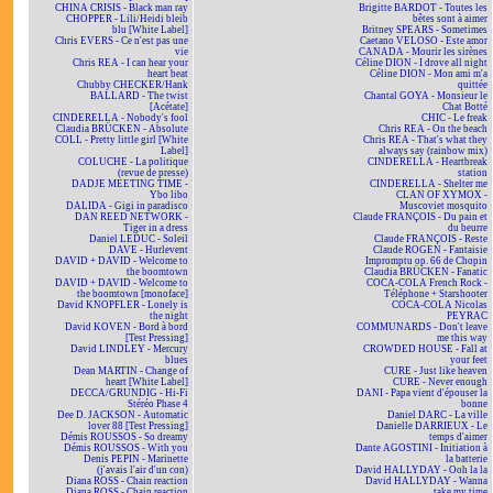
CHINA CRISIS - Black man ray
Brigitte BARDOT - Toutes les
CHOPPER - Lili/Heidi bleib
bêtes sont à aimer
blu [White Label]
Britney SPEARS - Sometimes
Chris EVERS - Ce n'est pas une
Caetano VELOSO - Este amor
vie
CANADA - Mourir les sirènes
Chris REA - I can hear your
Céline DION - I drove all night
heart beat
Céline DION - Mon ami m'a
Chubby CHECKER/Hank
quittée
BALLARD - The twist
Chantal GOYA - Monsieur le
[Acétate]
Chat Botté
CINDERELLA - Nobody's fool
CHIC - Le freak
Claudia BRÜCKEN - Absolute
Chris REA - On the beach
COLL - Pretty little girl [White
Chris REA - That's what they
Label]
always say (rainbow mix)
COLUCHE - La politique
CINDERELLA - Heartbreak
(revue de presse)
station
DADJE MEETING TIME -
CINDERELLA - Shelter me
Ybo libo
CLAN OF XYMOX -
DALIDA - Gigi in paradisco
Muscoviet mosquito
DAN REED NETWORK -
Claude FRANÇOIS - Du pain et
Tiger in a dress
du beurre
Daniel LEDUC - Soleil
Claude FRANÇOIS - Reste
DAVE - Hurlevent
Claude ROGEN - Fantaisie
DAVID + DAVID - Welcome to
Impromptu op. 66 de Chopin
the boomtown
Claudia BRÜCKEN - Fanatic
DAVID + DAVID - Welcome to
COCA-COLA French Rock -
the boomtown [monoface]
Téléphone + Starshooter
David KNOPFLER - Lonely is
COCA-COLA Nicolas
the night
PEYRAC
David KOVEN - Bord à bord
COMMUNARDS - Don't leave
[Test Pressing]
me this way
David LINDLEY - Mercury
CROWDED HOUSE - Fall at
blues
your feet
Dean MARTIN - Change of
CURE - Just like heaven
heart [White Label]
CURE - Never enough
DECCA/GRUNDIG - Hi-Fi
DANI - Papa vient d'épouser la
Stéréo Phase 4
bonne
Dee D. JACKSON - Automatic
Daniel DARC - La ville
lover 88 [Test Pressing]
Danielle DARRIEUX - Le
Démis ROUSSOS - So dreamy
temps d'aimer
Démis ROUSSOS - With you
Dante AGOSTINI - Initiation à
Denis PEPIN - Marinette
la batterie
(j'avais l'air d'un con)
David HALLYDAY - Ooh la la
Diana ROSS - Chain reaction
David HALLYDAY - Wanna
Diana ROSS - Chain reaction
take my time