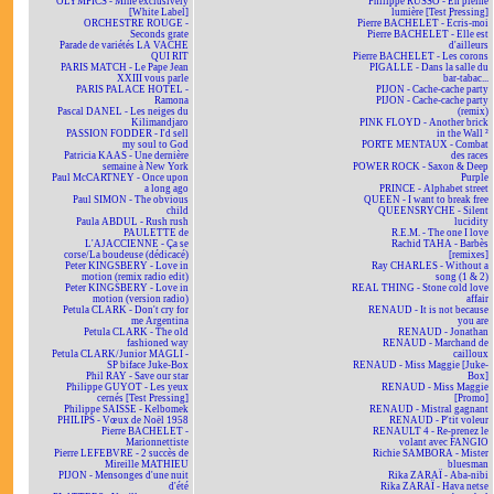
OLYMPICS - Mine exclusively
Philippe RUSSO - En pleine
[White Label]
lumière [Test Pressing]
ORCHESTRE ROUGE -
Pierre BACHELET - Écris-moi
Seconds grate
Pierre BACHELET - Elle est
Parade de variétés LA VACHE
d'ailleurs
QUI RIT
Pierre BACHELET - Les corons
PARIS MATCH - Le Pape Jean
PIGALLE - Dans la salle du
XXIII vous parle
bar-tabac...
PARIS PALACE HOTEL -
PIJON - Cache-cache party
Ramona
PIJON - Cache-cache party
Pascal DANEL - Les neiges du
(remix)
Kilimandjaro
PINK FLOYD - Another brick
PASSION FODDER - I'd sell
in the Wall ²
my soul to God
PORTE MENTAUX - Combat
Patricia KAAS - Une dernière
des races
semaine à New York
POWER ROCK - Saxon & Deep
Paul McCARTNEY - Once upon
Purple
a long ago
PRINCE - Alphabet street
Paul SIMON - The obvious
QUEEN - I want to break free
child
QUEENSRYCHE - Silent
Paula ABDUL - Rush rush
lucidity
PAULETTE de
R.E.M. - The one I love
L'AJACCIENNE - Ça se
Rachid TAHA - Barbès
corse/La boudeuse (dédicacé)
[remixes]
Peter KINGSBERY - Love in
Ray CHARLES - Without a
motion (remix radio edit)
song (1 & 2)
Peter KINGSBERY - Love in
REAL THING - Stone cold love
motion (version radio)
affair
Petula CLARK - Don't cry for
RENAUD - It is not because
me Argentina
you are
Petula CLARK - The old
RENAUD - Jonathan
fashioned way
RENAUD - Marchand de
Petula CLARK/Junior MAGLI -
cailloux
SP biface Juke-Box
RENAUD - Miss Maggie [Juke-
Phil RAY - Save our star
Box]
Philippe GUYOT - Les yeux
RENAUD - Miss Maggie
cernés [Test Pressing]
[Promo]
Philippe SAISSE - Kelbomek
RENAUD - Mistral gagnant
PHILIPS - Vœux de Noël 1958
RENAUD - P'tit voleur
Pierre BACHELET -
RENAULT 4 - Re-prenez le
Marionnettiste
volant avec FANGIO
Pierre LEFEBVRE - 2 succès de
Richie SAMBORA - Mister
Mireille MATHIEU
bluesman
PIJON - Mensonges d'une nuit
Rika ZARAÏ - Aba-nibi
d'été
Rika ZARAÏ - Hava netse