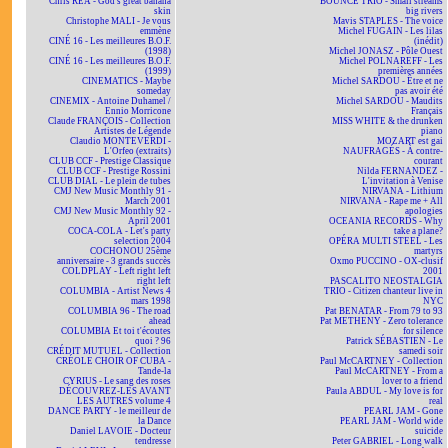
Chris REA - God's great banana
BOUNCE TRIO - Small streams
skin
big rivers
Christophe MALI - Je vous
Mavis STAPLES - The voice
emmène
Michel FUGAIN - Les lilas
CINÉ 16 - Les meilleures B.O.F.
(inédit)
(1998)
Michel JONASZ - Pôle Ouest
CINÉ 16 - Les meilleures B.O.F.
Michel POLNAREFF - Les
(1999)
premières années
CINEMATICS - Maybe
Michel SARDOU - Être et ne
someday
pas avoir été
CINEMIX - Antoine Duhamel /
Michel SARDOU - Maudits
Ennio Morricone
Français
Claude FRANÇOIS - Collection
MISS WHITE & the drunken
Artistes de Légende
piano
Claudio MONTEVERDI -
MOZART est gai
L'Orfeo (extraits)
NAUFRAGÉS - À contre-
CLUB CCF - Prestige Classique
courant
CLUB CCF - Prestige Rossini
Nilda FERNANDEZ -
CLUB DIAL - Le plein de tubes
L'invitation à Venise
CMJ New Music Monthly 91 -
NIRVANA - Lithium
March 2001
NIRVANA - Rape me + All
CMJ New Music Monthly 92 -
apologies
April 2001
OCEANIA RECORDS - Why
COCA-COLA - Let's party
take a plane?
selection 2004
OPÉRA MULTI STEEL - Les
COCHONOU 25ème
martyrs
anniversaire - 3 grands succès
Oxmo PUCCINO - OX-clusif
COLDPLAY - Left right left
2001
right left
PASCALITO NEOSTALGIA
COLUMBIA - Artist News 4
TRIO - Citizen chanteur live in
mars 1998
NYC
COLUMBIA 96 - The road
Pat BENATAR - From 79 to 93
ahead
Pat METHENY - Zero tolerance
COLUMBIA Et toi t'écoutes
for silence
quoi ? 96
Patrick SÉBASTIEN - Le
CRÉDIT MUTUEL - Collection
samedi soir
CRÉOLE CHOIR OF CUBA -
Paul McCARTNEY - Collection
Tande-la
Paul McCARTNEY - From a
CYRIUS - Le sang des roses
lover to a friend
DÉCOUVREZ-LES AVANT
Paula ABDUL - My love is for
LES AUTRES volume 4
real
DANCE PARTY - le meilleur de
PEARL JAM - Gone
la Dance
PEARL JAM - World wide
Daniel LAVOIE - Docteur
suicide
tendresse
Peter GABRIEL - Long walk