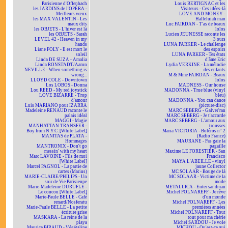
Parisienne d'Offenbach
Louis BERTIGNAC et les
les JARDINS de l'OPÉRA -
Visiteurs - Ces idées-là
Meilleurs vœux
LOVE AND MONEY -
les MAX VALENTIN - Les
Halleluiah man
maux dits
Luc FAIRDAN - T'as de beaux
les OBJETS - L'hiver est là
lolos
les OBJETS - Sarah
Lucien JEUNESSE raconte les
LEVEL 42 - Heaven in my
3 ours
hands
LUNA PARKER - Le challenge
Liane FOLY - Il est mort le
des espoirs
soleil
LUNA PARKER - Tes états
Linda DE SUZA - Amalia
d'âme Eric
Linda RONSTADT/Aaron
Lydia VERKINE - La mélodie
NEVILLE - When something is
des enfants
wrong...
M & Mme FAIRDAN - Beaux
LLOYD COLE - Downtown
lolos
Los LOBOS - Donna
MADNESS - Our house
Lou REED - My red joystick
MADONNA - True blue (vinyl
LOVE BIZARRE - Trop
bleu)
d'amour
MADONNA - You can dance
Luis MARIANO pour IZARRA
(picture-disc)
Madeleine RENAUD raconte le
MARC SEBERG - Galver'ran
palais idéal
MARC SEBERG - Je t'accorde
MAGGI - Magie
MARC SEBERG - L'amour aux
MANHATTAN TRANSFER -
trousses
Boy from N.Y.C. [White Label]
Maria VICTORIA - Boléros n° 2
MANITAS de PLATA -
(Radio France)
Hommages
MAURANE - Pas gaie la
MANTRONIX - Don't go
pagaille
messin' with my heart
Maxime LE FORESTIER - San
Marc LAVOINE - Fils de moi
Francisco
[White Label]
MAYA L'ABEILLE - vinyl
Marcel PAGNOL - La partie de
jaune Collector
cartes (Marius)
MC SOLAAR - Bouge de là
MARIE-CLAIRE/PHILIPS - Un
MC SOLAAR - Victime de la
soir de Vie Parisienne
mode
Marie-Madeleine DURUFLÉ -
METALLICA - Enter sandman
Le coucou [White Label]
Michel POLNAREFF - Je rêve
Marie-Paule BELLE - Café
d'un monde
renard/Nosferatu
Michel POLNAREFF - Les
Marie-Paule BELLE - La petite
premières années
écriture grise
Michel POLNAREFF - Tout
MASKARA - La reine de la
tout pour ma chérie
playa
Michel SARDOU - Je vole
Maurice BIRAUD - Végétaline
MICHOU - Qu'est-ce qui