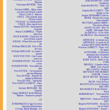
Alain BASHUNG - Osez
Manche
Joséphine
Véronique RIVIÈRE - Tout
Alain BASHUNG - That's all
court
right
Victoria ABRIL - Baby when
Angela McCLUSKEY - The
you kiss me [White Label]
things we do
Viktor LAZLO - Baisers
Angelo DEBARRE/Ludovic
VINYL - The nobody men
BEIER - Paroles de swing
[White Label]
Anne-Sophie
VIVALDI - Le chardonneret
MUTTER/Lambert ORKIS -
VIXEN - How much love
The silver album
Warren ZEVON - Sentimental
AOSTE 20 ANS - Hits 76
hygiene
AqME - Dévisager Dieu
Wayne CAMPBELL - Night
Art MENGO - À tes côtés
time rose
Art MENGO - Des bateaux de
WEST & BYRD - Final kiss of
sang
love [White Label]
ARTHUR H - Le baron noir
WHAM - Where did your heart
ARTHUR H - Le goût du H
go
Ashanti ROY Pablo MOSES
William SHELLER - Fier et fou
Winston JARRETT - Natty will
de vous
fly again
William SHELLER - Le carnet à
AUTECHRE - Cichlisuite
spirale
mechanically reclaimed
WON TON TON - Can I come
BÉNABAR - Le dîner
near you
BABA YAGA - Back in the
WONDER STUFF - The size of
USSR
a cow
BB KING - Grandes mitos
WOODENTOPS - You make me
BBM - City of gold
feel
BEL CANTO - Rumour
Yves DUTEIL - J'ai la guitare
BETWEEN THE BURIED
qui me démange
AND ME - Colors
Yves DUTEIL - Prendre un
BLUE SILVER - Musiques
enfant (à Martine)
d'Algérie
Yves DUTEIL - Tarentelle
BLUR - Girls & boys
Yves SAINT-LAURENT - Paris
Bob DYLAN Live at Carnegie
je t'aime
Hall 1963
Zachary RICHARD - My
Bob MARLEY & the Wailers -
Nanette
Kaya
Ziggy MARLEY & the Melody
BORDERS & 6° - Your musical
Makers - Tomorrow people
passport
BRETONS - Chanson rock été
CD
2007
ÉTHIOPIQUES L'âge d'or de la
Brigitte FONTAINE - Ah que la
musique éthiopienne
vie est belle
113 feat. Black Rénégat - Un
Brigitte FONTAINE + Areski +