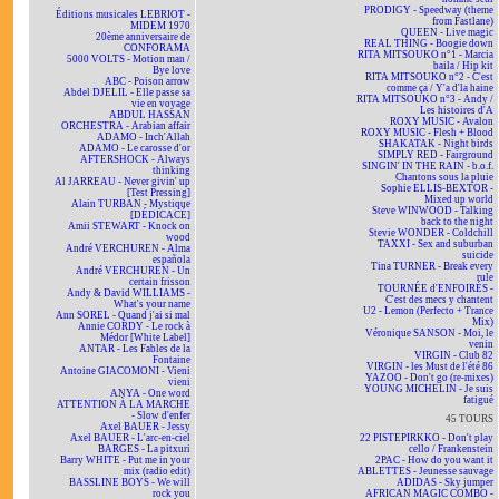
PRODIGY - Speedway (theme
Éditions musicales LEBRIOT -
from Fastlane)
MIDEM 1970
QUEEN - Live magic
20ème anniversaire de
REAL THING - Boogie down
CONFORAMA
RITA MITSOUKO n°1 - Marcia
5000 VOLTS - Motion man /
baila / Hip kit
Bye love
RITA MITSOUKO n°2 - C'est
ABC - Poison arrow
comme ça / Y'a d'la haine
Abdel DJELIL - Elle passe sa
RITA MITSOUKO n°3 - Andy /
vie en voyage
Les histoires d'A
ABDUL HASSAN
ROXY MUSIC - Avalon
ORCHESTRA - Arabian affair
ROXY MUSIC - Flesh + Blood
ADAMO - Inch'Allah
SHAKATAK - Night birds
ADAMO - Le carosse d'or
SIMPLY RED - Fairground
AFTERSHOCK - Always
SINGIN' IN THE RAIN - b.o.f.
thinking
Chantons sous la pluie
Al JARREAU - Never givin' up
Sophie ELLIS-BEXTOR -
[Test Pressing]
Mixed up world
Alain TURBAN - Mystique
Steve WINWOOD - Talking
[DÉDICACÉ]
back to the night
Amii STEWART - Knock on
Stevie WONDER - Coldchill
wood
TAXXI - Sex and suburban
André VERCHUREN - Alma
suicide
española
Tina TURNER - Break every
André VERCHUREN - Un
rule
certain frisson
TOURNÉE d'ENFOIRÉS -
Andy & David WILLIAMS -
C'est des mecs y chantent
What's your name
U2 - Lemon (Perfecto + Trance
Ann SOREL - Quand j'ai si mal
Mix)
Annie CORDY - Le rock à
Véronique SANSON - Moi, le
Médor [White Label]
venin
ANTAR - Les Fables de la
VIRGIN - Club 82
Fontaine
VIRGIN - les Must de l'été 86
Antoine GIACOMONI - Vieni
YAZOO - Don't go (re-mixes)
vieni
YOUNG MICHELIN - Je suis
ANYA - One word
fatigué
ATTENTION À LA MARCHE
- Slow d'enfer
45 TOURS
Axel BAUER - Jessy
Axel BAUER - L'arc-en-ciel
22 PISTEPIRKKO - Don't play
BARGES - La pitxuri
cello / Frankenstein
Barry WHITE - Put me in your
2PAC - How do you want it
mix (radio edit)
ABLETTES - Jeunesse sauvage
BASSLINE BOYS - We will
ADIDAS - Sky jumper
rock you
AFRICAN MAGIC COMBO -