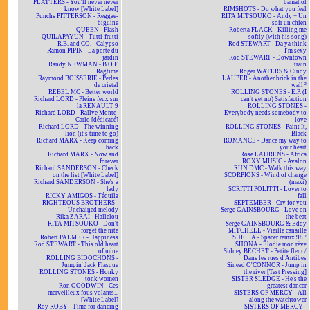
PLATTERS - You'll never never
bamahol
know [White Label]
RIMSHOTS - Do what you feel
Punchs PITTERSON - Reggae-
RITA MITSOUKO - Andy + Un
biguine
soir un chien
QUEEN - Flash
Roberta FLACK - Killing me
QUILAPAYUN - Tutti-frutti
softly (with his song)
R.B. and CO. - Calypso
Rod STEWART - Da ya think
Ramon PIPIN - La porte du
I'm sexy
jardin
Rod STEWART - Downtown
Randy NEWMAN - B.O.F.
train
Ragtime
Roger WATERS & Cindy
Raymond BOISSERIE - Perles
LAUPER - Another brick in the
de cristal
wall ²
REBEL MC - Better world
ROLLING STONES - E.P. (I
Richard LORD - Pleins feux sur
can't get no) Satisfaction
la RENAULT 9
ROLLING STONES -
Richard LORD - Rallye Monte-
Everybody needs somebody to
Carlo [dédicacé]
love
Richard LORD - The winning
ROLLING STONES - Paint It,
lion (it's time to go)
Black
Richard MARX - Keep coming
ROMANCE - Dance my way to
back
your heart
Richard MARX - Now and
Rose LAURENS - Africa
forever
ROXY MUSIC - Avalon
Richard SANDERSON - Check
RUN DMC - Walk this way
on the list [White Label]
SCORPIONS - Wind of change
Richard SANDERSON - She's a
(maxi)
lady
SCRITTI POLITTI - Lover to
RICKY AMIGOS - Téquila
fall
RIGHTEOUS BROTHERS -
SEPTEMBER - Cry for you
Unchained melody
Serge GAINSBOURG - Love on
Rika ZARAÏ - Hallelou
the beat
RITA MITSOUKO - Don't
Serge GAINSBOURG & Eddy
forget the nite
MITCHELL - Vieille canaille
Robert PALMER - Happiness
SHEILA - Spacer remix 98 ²
Rod STEWART - This old heart
SHONA - Elodie mon rêve
of mine
Sidney BECHET - Petite fleur /
ROLLING BIDOCHONS -
Dans les rues d'Antibes
Jumpin' Jack Flasque
Sinead O'CONNOR - Jump in
ROLLING STONES - Honky
the river [Test Pressing]
tonk women
SISTER SLEDGE - He's the
Ron GOODWIN - Ces
greatest dancer
merveilleux fous volants...
SISTERS OF MERCY - All
[White Label]
along the watchtower
Roy ROBY - Time for dancing
SISTERS OF MERCY -