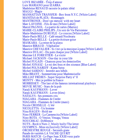
LOVE BIZARRE - Trop d'amour
Luis MARIANO pour IZARRA
Madeleine RENAUD raconte le palais idéal
MAGGI - Magie
MANHATTAN TRANSFER - Boy from N.Y.C. [White Label]
MANITAS de PLATA - Hommages
MANTRONIX - Don't go messin' with my heart
Marc LAVOINE - Fils de moi [White Label]
Marcel PAGNOL - La partie de cartes (Marius)
MARIE-CLAIRE/PHILIPS - Un soir de Vie Parisienne
Marie-Madeleine DURUFLÉ - Le coucou [White Label]
Marie-Paule BELLE - Café renard/Nosferatu
Marie-Paule BELLE - La petite écriture grise
MASKARA - La reine de la playa
Maurice BIRAUD - Végétaline
Maurice CHEVALIER - Si c'est ça la musique à papa [White Label]
Maurice DULAC - Du pain chaque jour [White Label]
Maxime LE FORESTIER - La visite
Michael JACKSON - One day in your life
Michel FUGAIN - Chanson pour les demoiselles
Michel JONASZ - Le roi des fous et des oiseaux [Blue Label]
Michel POLNAREFF - Kama Sutra
Michel SARDOU - Interdit aux bébés
Mike BRANT - Summertime pour Mademoiselle
MILLIAT FRÈRES - Super Surprise Party n° 8
MONTY - Moi je préfère la France
MORRISSEY - The last of the famous international playboys
MOVIE MUSIC - Stars de la pub
Natali KAUFMANN - Lover
Natali KAUFMANN - Lover (bleu)
NATALYS - Ses premiers cris
NIAGARA - Flammes de l'enfer
NIAGARA - Flammes de l'enfer (maxi)
Nicole CROISILLE - L'été
NICOLETTA - Un homme
Nina HAGEN - Hold me
Nino FERRER - La Carmencita [White Label]
Nino ROTA - O Venise, Venaga, Venus
NOUCHKAÏ - Différence
NUTS - Rock'n'Nuts 2, Wooly bully/The letter
OLYMPICS - Mine exclusively [White Label]
ORCHESTRE ROUGE - Seconds grate
Parade de variétés LA VACHE QUI RIT
PARIS MATCH - Le Pape Jean XXIII vous parle
PARIS PALACE HOTEL - Ramona