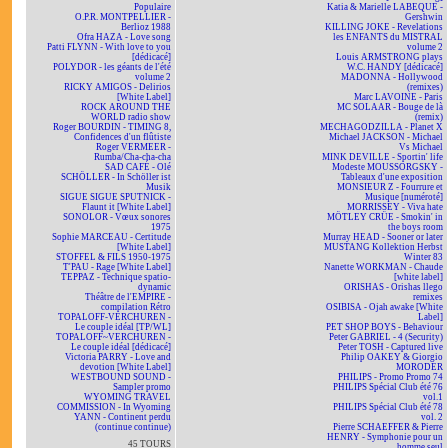
Populaire
Katia & Marielle LABEQUE -
O.P.R. MONTPELLIER -
Gershwin
Berlioz 1988
KILLING JOKE - Revelations
Ofra HAZA - Love song
les ENFANTS du MISTRAL
Patti FLYNN - With love to you
volume 2
[dédicacé]
Louis ARMSTRONG plays
POLYDOR - les géants de l'été
W.C. HANDY [dédicacé]
volume 2
MADONNA - Hollywood
RICKY AMIGOS - Delirios
(remixes)
[White Label]
Marc LAVOINE - Paris
ROCK AROUND THE
MC SOLAAR - Bouge de là
WORLD radio show
(remix)
Roger BOURDIN - TIMING 8,
MECHAGODZILLA - Planet X
Confidences d'un flûtiste
Michael JACKSON - Michael
Roger VERMEER -
Vs Michael
Rumba/Cha-cha-cha
MINK DEVILLE - Sportin' life
SAD CAFÉ - Olé
Modeste MOUSSORGSKY -
SCHÖLLER - In Schöller ist
Tableaux d'une exposition
Musik
MONSIEUR Z - Fourrure et
SIGUE SIGUE SPUTNICK -
Musique [numéroté]
Flaunt it [White Label]
MORRISSEY - Viva hate
SONOLOR - Vœux sonores
MÖTLEY CRÜE - Smokin' in
1975
the boys room
Sophie MARCEAU - Certitude
Murray HEAD - Sooner or later
[White Label]
MUSTANG Kollektion Herbst
STOFFEL & FILS 1950-1975
Winter 83
T'PAU - Rage [White Label]
Nanette WORKMAN - Chaude
TEPPAZ - Technique spatio-
[white label]
dynamic
ORISHAS - Orishas llego
Théâtre de l'EMPIRE -
remixes
compilation Rétro
OSIBISA - Ojah awake [White
TOPALOFF-VERCHUREN -
Label]
Le couple idéal [TP/WL]
PET SHOP BOYS - Behaviour
TOPALOFF~VERCHUREN -
Peter GABRIEL - 4 (Security)
Le couple idéal [dédicacé]
Peter TOSH - Captured live
Victoria PARRY - Love and
Philip OAKEY & Giorgio
devotion [White Label]
MORODER
WESTBOUND SOUND -
PHILIPS - Promo Promo 74
Sampler promo
PHILIPS Spécial Club été 76
WYOMING TRAVEL
vol.1
COMMISSION - In Wyoming
PHILIPS Spécial Club été 78
YANN - Continent perdu
vol. 2
(continue continue)
Pierre SCHAEFFER & Pierre
HENRY - Symphonie pour un
45 TOURS
homme seul