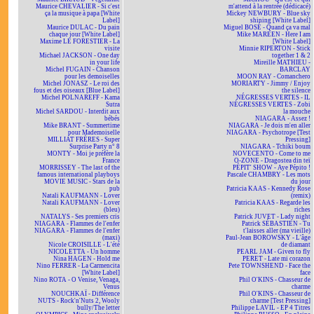
Maurice CHEVALIER - Si c'est
m'attend à la rentrée (dédicacé)
ça la musique à papa [White
Mickey NEWBURY - Blue sky
Label]
shining [White Label]
Maurice DULAC - Du pain
Miguel BOSÉ - Quand ça va mal
chaque jour [White Label]
Mike MAREEN - Here I am
Maxime LE FORESTIER - La
[White Label]
visite
Minnie RIPERTON - Stick
Michael JACKSON - One day
together 1 & 2
in your life
Mireille MATHIEU -
Michel FUGAIN - Chanson
BARCLAY
pour les demoiselles
MOON RAY - Comanchero
Michel JONASZ - Le roi des
MORIARTY - Jimmy / Enjoy
fous et des oiseaux [Blue Label]
the silence
Michel POLNAREFF - Kama
NÉGRESSES VERTES - IL
Sutra
NÉGRESSES VERTES - Zobi
Michel SARDOU - Interdit aux
la mouche
bébés
NIAGARA - Assez !
Mike BRANT - Summertime
NIAGARA - Je dois m'en aller
pour Mademoiselle
NIAGARA - Psychotrope [Test
MILLIAT FRÈRES - Super
Pressing]
Surprise Party n° 8
NIAGARA - Tchiki boum
MONTY - Moi je préfère la
NOVECENTO - Come to me
France
O-ZONE - Dragostea din teï
MORRISSEY - The last of the
PÉPIT' SHOW - Aye Pépito !
famous international playboys
Pascale CHAMBRY - Les mots
MOVIE MUSIC - Stars de la
du jour
pub
Patricia KAAS - Kennedy Rose
Natali KAUFMANN - Lover
(remix)
Natali KAUFMANN - Lover
Patricia KAAS - Regarde les
(bleu)
riches
NATALYS - Ses premiers cris
Patrick JUVET - Lady night
NIAGARA - Flammes de l'enfer
Patrick SÉBASTIEN - Tu
NIAGARA - Flammes de l'enfer
t'laisses aller (ma vieille)
(maxi)
Paul-Jean BOROWSKY - L'âge
Nicole CROISILLE - L'été
de diamant
NICOLETTA - Un homme
PEARL JAM - Given to fly
Nina HAGEN - Hold me
PERET - Late mi corazon
Nino FERRER - La Carmencita
Pete TOWNSHEND - Face the
[White Label]
face
Nino ROTA - O Venise, Venaga,
Phil O'KINS - Chasseur de
Venus
charme
NOUCHKAÏ - Différence
Phil O'KINS - Chasseur de
NUTS - Rock'n'Nuts 2, Wooly
charme [Test Pressing]
bully/The letter
Philippe LAVIL - EP 4 Titres