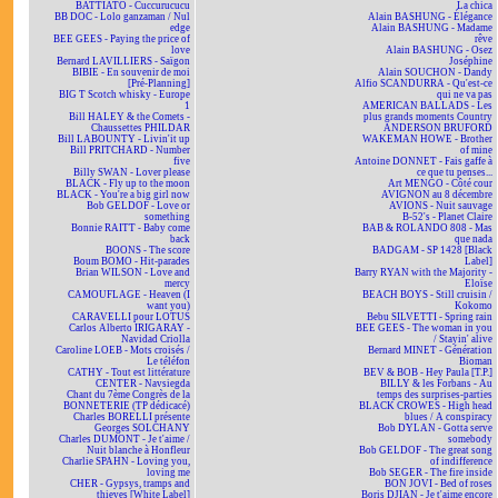
BATTIATO - Cuccurucucu
La chica
BB DOC - Lolo ganzaman / Nul
Alain BASHUNG - Élégance
edge
Alain BASHUNG - Madame
BEE GEES - Paying the price of
rêve
love
Alain BASHUNG - Osez
Bernard LAVILLIERS - Saïgon
Joséphine
BIBIE - En souvenir de moi
Alain SOUCHON - Dandy
[Pré-Planning]
Alfio SCANDURRA - Qu'est-ce
BIG T Scotch whisky - Europe
qui ne va pas
1
AMERICAN BALLADS - Les
Bill HALEY & the Comets -
plus grands moments Country
Chaussettes PHILDAR
ANDERSON BRUFORD
Bill LABOUNTY - Livin'it up
WAKEMAN HOWE - Brother
Bill PRITCHARD - Number
of mine
five
Antoine DONNET - Fais gaffe à
Billy SWAN - Lover please
ce que tu penses...
BLACK - Fly up to the moon
Art MENGO - Côté cour
BLACK - You're a big girl now
AVIGNON au 8 décembre
Bob GELDOF - Love or
AVIONS - Nuit sauvage
something
B-52's - Planet Claire
Bonnie RAITT - Baby come
BAB & ROLANDO 808 - Mas
back
que nada
BOONS - The score
BADGAM - SP 1428 [Black
Boum BOMO - Hit-parades
Label]
Brian WILSON - Love and
Barry RYAN with the Majority -
mercy
Eloïse
CAMOUFLAGE - Heaven (I
BEACH BOYS - Still cruisin /
want you)
Kokomo
CARAVELLI pour LOTUS
Bebu SILVETTI - Spring rain
Carlos Alberto IRIGARAY -
BEE GEES - The woman in you
Navidad Criolla
/ Stayin' alive
Caroline LOEB - Mots croisés /
Bernard MINET - Génération
Le téléfon
Bioman
CATHY - Tout est littérature
BEV & BOB - Hey Paula [T.P.]
CENTER - Navsiegda
BILLY & les Forbans - Au
Chant du 7ème Congrès de la
temps des surprises-parties
BONNETERIE (TP dédicacé)
BLACK CROWES - High head
Charles BORELLI présente
blues / A conspiracy
Georges SOLCHANY
Bob DYLAN - Gotta serve
Charles DUMONT - Je t'aime /
somebody
Nuit blanche à Honfleur
Bob GELDOF - The great song
Charlie SPAHN - Loving you,
of indifference
loving me
Bob SEGER - The fire inside
CHER - Gypsys, tramps and
BON JOVI - Bed of roses
thieves [White Label]
Boris DJIAN - Je t'aime encore