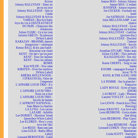
fiction
Jeanne MAS - Johnny Johnny
Johnny HALLYDAY - Dans un
Jeanne MAS - L'enfant
an ou un jour
JENNIFER - Amour express
Johnny HALLYDAY - Que je
Joe COCKER - Unchain my
t'aime
heart
Johnny HALLYDAY & Sylvie
Joe SATRIANI - I believe
VARTAN - Bye bye baby
John MELLENCAMP - Last
Joye du vin à CHÂTEAUNEUF
chance
DU PAPE - Chansons des
Johnny HALLYDAY - Ça ne
échansons
change pas un homme
Julien CLERC - Ce n'est rien
Johnny HALLYDAY - Cadillac
Juliette GRÉCO - Ta jalousie
(picture-disc)
[White Label]
Johnny HALLYDAY - Derrière
KARAJAN - BRAHMS, danses
l'amour
hongroises + catalogue
Johnny HALLYDAY - Succès
Kenny BALL & his jazz band -
1961-1973
Hawaiian war chant
Jonathan STUART - Wako man
KENT - On fait c'qu'on peut
Julien CLERC - This melody
KENT - Tous les mômes
KAJAGOOGOO - Too shy
KENT - Tous les mômes
(midnight mix)
REMIX
Karen CHERYL - Sing to me
Kim WILDE - You came
mama
KIRSTEN - Over the rainbow
KNORR - campagne Europe 1
[White Label]
hiver 78-79
KRÉMA HOLLYWOOD -
KOOL & THE GANG 1990
J.STRAUSS fils, Valse de
hitmix
l'empereur
LA FEMME - Sur la planche /
L'AFFAIRE LOUIS TRIO - Il y
Françoise
a ceux
LADY ROUGE - Eyes of mars
L'AFFAIRE LOUIS TRIO -
[DIOR]
Nous on a tout
LAURENT - Lady / Pharaon
L'AFFAIRE LOUIS TRIO -
Laurent VOULZY - Le soleil
Succès de larmes
donne
L'AFFRONT NATIONAL -
Lee LEWIS - French kiss [Test
Jean-Marie tu charries
Pressing]
LA LUNA - Les cactus
Lenny KRAVITZ - Let love rule
LAZARE - Infidèle
Leon REDBONE - Gotta shake
Lee DORSEY - Shortnin' bread
that thing
[monoface White Label]
Leon REDBONE - Play Gipsy
Lee ELDRED - How's your
play
love life 1&2
Leon REDBONE - Sugar
Lee REED - Ram ram jam
Leonard COHEN - First we take
Lena GOLD - Radio [Blue
Manhattan
Label]
Linda SCOTT - Starlight,
Leonard BERNSTEIN - Gaîté
starbright