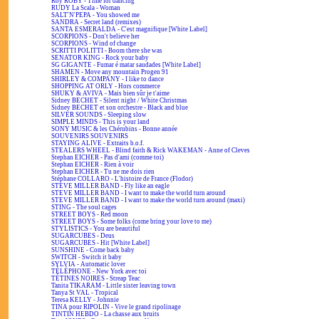
Roy ROBY - Time for dancing
RUDY La Scala - Woman
SALT'N'PEPA - You showed me
SANDRA - Secret land (remixes)
SANTA ESMERALDA - C'est magnifique [White Label]
SCORPIONS - Don't believe her
SCORPIONS - Wind of change
SCRITTI POLITTI - Boom there she was
SENATOR KING - Rock your baby
SG GIGANTE - Fumar é matar saudades [White Label]
SHAMEN - Move any mountain Progen 91
SHIRLEY & COMPANY - I like to dance
SHOPPING AT ORLY - Hors commerce
SHUKY & AVIVA - Mais bien sûr je t'aime
Sidney BECHET - Silent night / White Christmas
Sidney BECHET et son orchestre - Black and blue
SILVER SOUNDS - Sleeping slow
SIMPLE MINDS - This is your land
SONY MUSIC & les Chérubins - Bonne année
SOUVENIRS SOUVENIRS
STAYING ALIVE - Extraits b.o.f.
STEALERS WHEEL - Blind faith & Rick WAKEMAN - Anne of Cleves
Stephan EICHER - Pas d'ami (comme toi)
Stephan EICHER - Rien à voir
Stephan EICHER - Tu ne me dois rien
Stéphane COLLARO - L'histoire de France (Flodor)
STEVE MILLER BAND - Fly like an eagle
STEVE MILLER BAND - I want to make the world turn around
STEVE MILLER BAND - I want to make the world turn around (maxi)
STING - The soul cages
STREET BOYS - Red moon
STREET BOYS - Some folks (come bring your love to me)
STYLISTICS - You are beautiful
SUGARCUBES - Deus
SUGARCUBES - Hit [White Label]
SUNSHINE - Come back baby
SWITCH - Switch it baby
SYLVIA - Automatic lover
TÉLÉPHONE - New York avec toi
TÉTINES NOIRES - Streap Teac
Tanita TIKARAM - Little sister leaving town
Tanya St VAL - Tropical
Teresa KELLY - Johnnie
TINA pour RIPOLIN - Vive le grand ripolinage
TINTIN HEBDO - La chasse aux bruits