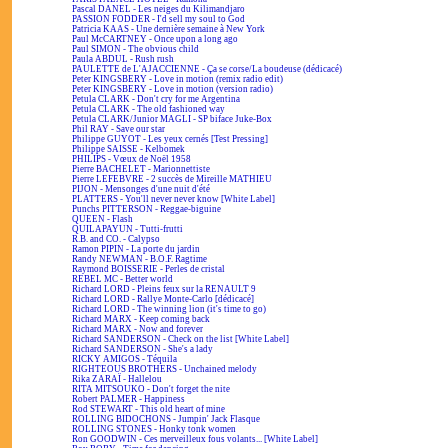
Pascal DANEL - Les neiges du Kilimandjaro
PASSION FODDER - I'd sell my soul to God
Patricia KAAS - Une dernière semaine à New York
Paul McCARTNEY - Once upon a long ago
Paul SIMON - The obvious child
Paula ABDUL - Rush rush
PAULETTE de L'AJACCIENNE - Ça se corse/La boudeuse (dédicacé)
Peter KINGSBERY - Love in motion (remix radio edit)
Peter KINGSBERY - Love in motion (version radio)
Petula CLARK - Don't cry for me Argentina
Petula CLARK - The old fashioned way
Petula CLARK/Junior MAGLI - SP biface Juke-Box
Phil RAY - Save our star
Philippe GUYOT - Les yeux cernés [Test Pressing]
Philippe SAISSE - Kelbomek
PHILIPS - Vœux de Noël 1958
Pierre BACHELET - Marionnettiste
Pierre LEFEBVRE - 2 succès de Mireille MATHIEU
PIJON - Mensonges d'une nuit d'été
PLATTERS - You'll never never know [White Label]
Punchs PITTERSON - Reggae-biguine
QUEEN - Flash
QUILAPAYUN - Tutti-frutti
R.B. and CO. - Calypso
Ramon PIPIN - La porte du jardin
Randy NEWMAN - B.O.F. Ragtime
Raymond BOISSERIE - Perles de cristal
REBEL MC - Better world
Richard LORD - Pleins feux sur la RENAULT 9
Richard LORD - Rallye Monte-Carlo [dédicacé]
Richard LORD - The winning lion (it's time to go)
Richard MARX - Keep coming back
Richard MARX - Now and forever
Richard SANDERSON - Check on the list [White Label]
Richard SANDERSON - She's a lady
RICKY AMIGOS - Téquila
RIGHTEOUS BROTHERS - Unchained melody
Rika ZARAÏ - Hallelou
RITA MITSOUKO - Don't forget the nite
Robert PALMER - Happiness
Rod STEWART - This old heart of mine
ROLLING BIDOCHONS - Jumpin' Jack Flasque
ROLLING STONES - Honky tonk women
Ron GOODWIN - Ces merveilleux fous volants... [White Label]