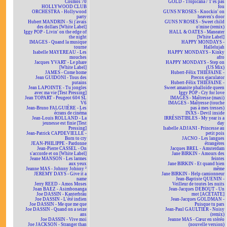
Cosmos 70
GOLD - Tropicana / T'es pas
HOLLYWOOD CLUB
fou
ORCHESTRA - Hollywood
GUNS N'ROSES - Knockin' on
party
heaven's door
Hubert MANDRIN - Si j'avais
GUNS N'ROSES - Sweet child
des dollars [White Label]
o'mine (remix)
Iggy POP - Livin' on the edge of
HALL & OATES - Maneater
the night
[White Label]
IMAGES - Quand la musique
HAPPY MONDAYS -
tourne
Hallelujah
Isabelle MAYEREAU - Les
HAPPY MONDAYS - Kinky
mouches
afro
Jacques YVART - Le phare
HAPPY MONDAYS - Step on
[White Label]
(US Mix)
JAMES - Come home
Hubert-Félix THIÉFAINE -
Jean GUIDONI - Tous des
Precox ejaculator
putains
Hubert-Félix THIÉFAINE -
Jean LAPOINTE - Tu jongles
Sweet amanite phalloïde queen
avec ma vie [Test Pressing]
Iggy POP - Cry for love
Jean TOPART - Peugeot 604 SL
IMAGES - Maîtresse (maxi)
V6
IMAGES - Maîtresse (touche
Jean-Bruno FALGUIÈRE - Les
pas à mes tresses)
écrans de cinéma
INXS - Devil inside
Jean-Louis ROLLAND - La
IRRÉSISTIBLES - My year is a
jeunesse est finie [Test
day
Pressing]
Isabelle ADJANI - Princesse au
Jean-Patrick CAPDEVIELLE -
petit pois
Born to cry
JACNO - Les langues
JEAN-PHILIPPE - Pardonne
étrangères
Jean-Pierre CASSEL - On
Jacques BREL - Amsterdam
s'accorde et on [White Label]
Jane BIRKIN - Amours des
Jeane MANSON - Les larmes
feintes
aux yeux
Jane BIRKIN - Et quand bien
Jeanne MAS - Johnny Johnny ²
même
JEREMY DAYS - Give it a
Jane BIRKIN - Help camionneur
name
Jean-Baptiste QUENIN -
Jerry REED - Amos Moses
Veilleur de toutes les nuits
Joan BAEZ - Asimbonanga
Jean-Jacques DEBOUT - Un
Joe DASSIN - Kanterbräu
mot [ACÉTATE]
Joe DASSIN - L'été indien
Jean-Jacques GOLDMAN -
Joe DASSIN - Me que me que
Puisque tu pars
Joe DASSIN - Quand on a seize
Jean-Paul GAULTIER - Noisy
ans
(remix)
Joe DASSIN - Vive moi
Jeanne MAS - Cœur en stéréo
Joe JACKSON - Stranger than
(nouvelle version)