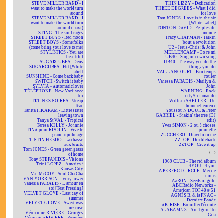
STEVE MILLER BAND - I
THIN LIZZY - Dedication
want to make the world turn
THREE DEGREES - What I did
around
for love
STEVE MILLER BAND - I
Tom JONES - Love is in the air
want to make the world turn
[White Label]
around (maxi)
TONTON DAVID - Peuples du
STING - The soul cages
monde
STREET BOYS - Red moon
Tracy CHAPMAN - Talkin
STREET BOYS - Some folks
'bout a revolution
(come bring your love to me)
U2 - Jesus-Christ & John
STYLISTICS - You are
MELLENCAMP - Do re mi
beautiful
UB40 - Sing our own song
SUGARCUBES - Deus
UB40 - The way you do the
SUGARCUBES - Hit [White
things you do
Label]
VAILLANCOURT - Bon temps
SUNSHINE - Come back baby
rouler
SWITCH - Switch it baby
Vanessa PARADIS - Marilyn &
SYLVIA - Automatic lover
John
TÉLÉPHONE - New York avec
WARNING - Rock
toi
city/Commando
TÉTINES NOIRES - Streap
William SHELLER - Un
Teac
homme heureux
Tanita TIKARAM - Little sister
Youssou N'DOUR & Peter
leaving town
GABRIEL - Shakin' the tree (DJ
Tanya St VAL - Tropical
edit)
Teresa KELLY - Johnnie
Yves SIMON - 2 ou 3 choses
TINA pour RIPOLIN - Vive le
pour elle
grand ripolinage
ZUCCHERO - Diavolo in me
TINTIN HEBDO - La chasse
ZZTOP - Doubleback
aux bruits
ZZTOP - Give it up
Tom JONES - Green green grass
CD
of home
Tony STEFANIDIS - Visions
1969 CLUB - The red album
Trini LOPEZ - America /
4YOU - 4 you
Kansas City
A PERFECT CIRCLE - Mer de
Van McCOY - Soul Cha Cha
noms
VAN MORRISON - Ivory tower
AaRON - Seeds of gold
Vanessa PARADIS - L'amour en
ABC Radio Networks -
soi [Test Pressing]
American TOP 40 # 51
VELVET GLOVE - Last day of
AGNÈS B. & la FNAC -
summer
Dernière Bande
VELVET GLOVE - Sweet was
AKIRISE - Brouiller l'écoute
my rose
ALABAMA 3 - Ain't goin' to
Véronique RIVIÈRE - Georges
Goa
Véronique RIVIÈRE - Première