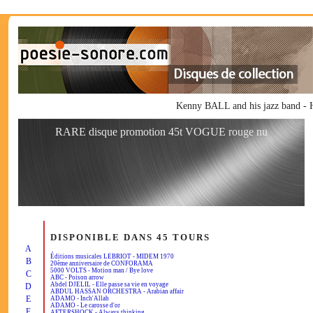
Kenny BALL and his jazz band -
RARE disque promotion 45t VOGUE rouge nu
DISPONIBLE DANS 45 TOURS
A
Éditions musicales LEBRIOT - MIDEM 1970
B
20ème anniversaire de CONFORAMA
5000 VOLTS - Motion man / Bye love
C
ABC - Poison arrow
Abdel DJELIL - Elle passe sa vie en voyage
D
ABDUL HASSAN ORCHESTRA - Arabian affair
E
ADAMO - Inch'Allah
ADAMO - Le carosse d'or
F
AFTERSHOCK - Always thinking