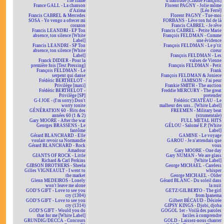
The flame
d'habitude [Claude François]
France GALL - La chanson
Florent PAGNY - Jolie môme
d'Azima
[Léo Ferré]
Francis CABREL & Mercedes
Florent PAGNY - Tue-moi
SOSA - Yo vengo a ofrecer mi
FORBANS - Lève ton ful de là
corazon
Francis CABREL - Je rêve
Francis LEANDRI - EP Ton
Francis CABREL - Petite Marie
absence, ton silence [White
François FELDMAN - Comme
Label]
une évidence
Francis LEANDRI - SP Ton
François FELDMAN - Le p'tit
absence, ton silence [White
cireur
Label]
François FELDMAN - Les
Franck DIDIER - Pour la
valses de Vienne
première fois [Test Pressing]
François FELDMAN - Petit
François FELDMAN - Le
Frank
serpent qui danse
François FELDMAN & Joniece
Frédéric BERTHELOT -
JAMISON - J'ai peur
Privilège [maxi]
Frankie SMITH - The auction
Frédéric BERTHELOT -
Freddie MERCURY - The great
Privilège [SP]
pretender
G-I JOE - (I'm sorry) Don't
Frédéric CHATEAU - Le
worry tonite
malheur des uns... [White Label]
GÉNÉRATION 60 - Hits des
FREEMEN - Military beat
années 60 (1 & 2)
(strumentale)
Gary MOORE - After the war
FULL METAL HITS
Georges BRASSENS - Le
GÉLOU - Salomé E.P. [White
fantôme
Label]
Gérard BLANCHARD - Elle
GAMINE - Le voyage
voulait revoir sa Normandie
GAROU - Je n'attendais que
Gérard BLANCHARD - Rock
vous
Amadour
Gary MOORE - One day
GIANTS OF ROCK - Little
Gary NUMAN - We are glass
Richard & Carl Perkins
[White Label]
GIBSON BROTHERS - Sheela
George MICHAEL - Careless
Gilles VIGNEAULT - I went to
whisper
the market
George MICHAEL - Older
Glenn MEDEIROS - Lonely
Gérard BLANC - Du soleil dans
won't leave me alone
la nuit
GOD'S GIFT - Love to see you
GETZ/GILBERTO - The girl
cry (1304)
from Ipanema
GOD'S GIFT - Love to see you
Gilbert BÉCAUD - Désirée
cry (1314)
GIPSY KINGS - Djobi, djoba
GOD'S GIFT - Would you do
GOGOL 1er - Voilà des paroles
that for me [White Label]
faciles à comprendre
GRUNDIG/DECCA - Concours
GOLD - Laissez-nous chanter