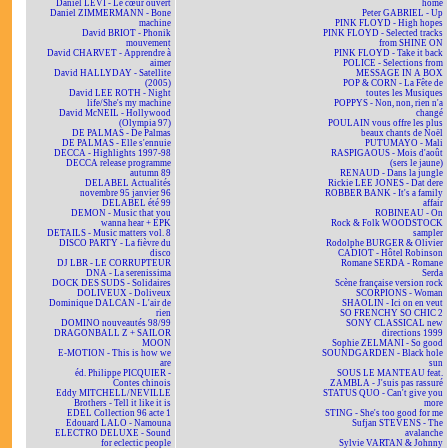
Daniel LEVI - Le cœur ouvert
home
Daniel ZIMMERMANN - Bone
Peter GABRIEL - Up
machine
PINK FLOYD - High hopes
David BRIOT - Phonik
PINK FLOYD - Selected tracks
mouvement
from SHINE ON
David CHARVET - Apprendre à
PINK FLOYD - Take it back
aimer
POLICE - Selections from
David HALLYDAY - Satellite
MESSAGE IN A BOX
(2005)
POP & CORN - La Fête de
David LEE ROTH - Night
toutes les Musiques
life/She's my machine
POPPYS - Non, non, rien n'a
David McNEIL - Hollywood
changé
(Olympia 97)
POULAIN vous offre les plus
DE PALMAS - De Palmas
beaux chants de Noël
DE PALMAS - Elle s'ennuie
PUTUMAYO - Mali
DECCA - Highlights 1997-98
RASPIGAOUS - Mois d'août
DECCA release programme
(sers le jaune)
autumn 89
RENAUD - Dans la jungle
DELABEL Actualités
Rickie LEE JONES - Dat dere
novembre 95 janvier 96
ROBBER BANK - It's a family
DELABEL été 99
affair
DEMON - Music that you
ROBINEAU - On
wanna hear + EPK
Rock & Folk WOODSTOCK
DETAILS - Music matters vol. 8
sampler
DISCO PARTY - La fièvre du
Rodolphe BURGER & Olivier
disco
CADIOT - Hôtel Robinson
DJ LBR - LE CORRUPTEUR
Romane SERDA - Romane
DNA - La serenissima
Serda
DOCK DES SUDS - Solidaires
Scène française version rock
DOLIVEUX - Doliveux
SCORPIONS - Woman
Dominique DALCAN - L'air de
SHAOLIN - Ici on en veut
rien
SO FRENCHY SO CHIC 2
DOMINO nouveautés 98/99
SONY CLASSICAL new
DRAGONBALL Z + SAILOR
directions 1999
MOON
Sophie ZELMANI - So good
E-MOTION - This is how we
SOUNDGARDEN - Black hole
are
sun
éd. Philippe PICQUIER -
SOUS LE MANTEAU feat.
Contes chinois
ZAMBLA - J'suis pas rassuré
Eddy MITCHELL/NEVILLE
STATUS QUO - Can't give you
Brothers - Tell it like it is
more
EDEL Collection 96 acte 1
STING - She's too good for me
Edouard LALO - Namouna
Sufjan STEVENS - The
ELECTRO DELUXE - Sound
avalanche
for eclectic people
Sylvie VARTAN & Johnny