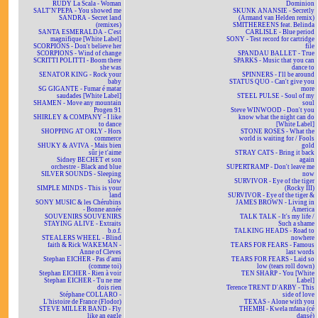
RUDY La Scala - Woman
Dominion
SALT'N'PEPA - You showed me
SKUNK ANANSIE - Secretly
SANDRA - Secret land
(Armand van Helden remix)
(remixes)
SMITHEREENS feat. Belinda
SANTA ESMERALDA - C'est
CARLISLE - Blue period
magnifique [White Label]
SONY - Test record for cartridge
SCORPIONS - Don't believe her
file
SCORPIONS - Wind of change
SPANDAU BALLET - True
SCRITTI POLITTI - Boom there
SPARKS - Music that you can
she was
dance to
SENATOR KING - Rock your
SPINNERS - I'll be around
baby
STATUS QUO - Can't give you
SG GIGANTE - Fumar é matar
more
saudades [White Label]
STEEL PULSE - Soul of my
SHAMEN - Move any mountain
soul
Progen 91
Steve WINWOOD - Don't you
SHIRLEY & COMPANY - I like
know what the night can do
to dance
[White Label]
SHOPPING AT ORLY - Hors
STONE ROSES - What the
commerce
world is waiting for / Fools
SHUKY & AVIVA - Mais bien
gold
sûr je t'aime
STRAY CATS - Bring it back
Sidney BECHET et son
again
orchestre - Black and blue
SUPERTRAMP - Don't leave me
SILVER SOUNDS - Sleeping
now
slow
SURVIVOR - Eye of the tiger
SIMPLE MINDS - This is your
(Rocky III)
land
SURVIVOR - Eye of the tiger &
SONY MUSIC & les Chérubins
JAMES BROWN - Living in
- Bonne année
America
SOUVENIRS SOUVENIRS
TALK TALK - It's my life /
STAYING ALIVE - Extraits
Such a shame
b.o.f.
TALKING HEADS - Road to
STEALERS WHEEL - Blind
nowhere
faith & Rick WAKEMAN -
TEARS FOR FEARS - Famous
Anne of Cleves
last words
Stephan EICHER - Pas d'ami
TEARS FOR FEARS - Laid so
(comme toi)
low (tears roll down)
Stephan EICHER - Rien à voir
TEN SHARP - You [White
Stephan EICHER - Tu ne me
Label]
dois rien
Terence TRENT D'ARBY - This
Stéphane COLLARO -
side of love
L'histoire de France (Flodor)
TEXAS - Alone with you
STEVE MILLER BAND - Fly
THEMBI - Kwela mfana (cé
like an eagle
dansé)