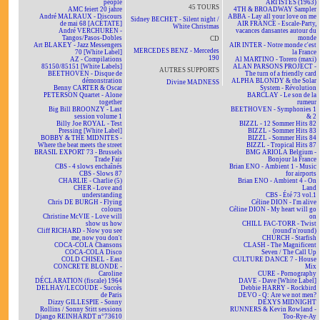
people
ARTISTES (1963)
45 TOURS
AMC feiert 20 jahre
4TH & BROADWAY Sampler
André MALRAUX - Discours
ABBA - Lay all your love on me
Sidney BECHET - Silent night /
de mai 68 [ACÉTATE]
AIR FRANCE - Escale-Party,
White Christmas
André VERCHUREN -
vacances dansantes autour du
Tangos/Pasos-Dobles
monde
CD
Art BLAKEY - Jazz Messengers
AIR INTER - Notre monde c'est
MERCEDES BENZ - Mercedes
70 [White Label]
la France
190
AZ - Compilations
Al MARTINO - Torero (maxi)
85150/85151 [White Labels]
ALAN PARSONS PROJECT -
AUTRES SUPPORTS
BEETHOVEN - Disque de
The turn of a friendly card
démonstration
ALPHA BLONDY & the Solar
Divine MADNESS
Benny CARTER & Oscar
System - Révolution
PETERSON Quartet - Alone
BARCLAY - Le son de la
together
rumeur
Big Bill BROONZY - Last
BEETHOVEN - Symphonies 1
session volume 1
& 2
Billy Joe ROYAL - Test
BIZZL - 12 Sommer Hits 82
Pressing [White Label]
BIZZL - Sommer Hits 83
BOBBY & THE MIDNITES -
BIZZL - Sommer Hits 84
Where the beat meets the street
BIZZL - Tropical Hits 87
BRASIL EXPORT 73 - Brussels
BMG ARIOLA Belgium -
Trade Fair
Bonjour la France
CBS - 4 slows enchaînés
Brian ENO - Ambient 1 - Music
CBS - Slows 87
for airports
CHARLIE - Charlie (5)
Brian ENO - Ambient 4 - On
CHER - Love and
Land
understanding
CBS - Été 73 vol.1
Chris DE BURGH - Flying
Céline DION - I'm alive
colours
Céline DION - My heart will go
Christine McVIE - Love will
on
show us how
CHILL FAC-TORR - Twist
Cliff RICHARD - Now you see
(round'n'round)
me, now you don't
CHURCH - Starfish
COCA-COLA Chansons
CLASH - The Magnificent
COCA-COLA Disco
Seven / The Call Up
COLD CHISEL - East
CULTURE DANCE 7 - House
CONCRETE BLONDE -
Mix
Caroline
CURE - Pornography
DÉCLARATION (fiscale) 1964
DAVE - Dave [White Label]
DELHAY/LECOUDE - Succès
Debbie HARRY - Rockbird
de Paris
DEVO - Q: Are we not men?
Dizzy GILLESPIE - Sonny
DEXYS MIDNIGHT
Rollins / Sonny Stitt sessions
RUNNERS & Kevin Rowland -
Django REINHARDT n°73610
Too-Rye-Ay