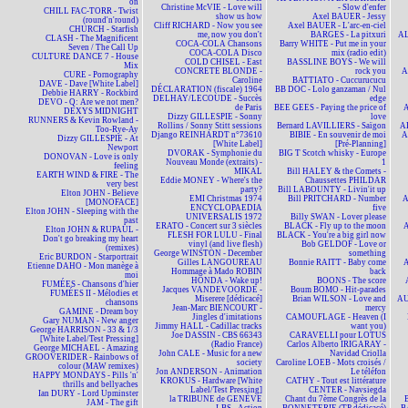
on
Christine McVIE - Love will
- Slow d'enfer
CHILL FAC-TORR - Twist
show us how
Axel BAUER - Jessy
(round'n'round)
Cliff RICHARD - Now you see
Axel BAUER - L'arc-en-ciel
CHURCH - Starfish
me, now you don't
BARGES - La pitxuri
AL
CLASH - The Magnificent
COCA-COLA Chansons
Barry WHITE - Put me in your
Seven / The Call Up
COCA-COLA Disco
mix (radio edit)
CULTURE DANCE 7 - House
COLD CHISEL - East
BASSLINE BOYS - We will
Mix
CONCRETE BLONDE -
rock you
A
CURE - Pornography
Caroline
BATTIATO - Cuccurucucu
DAVE - Dave [White Label]
DÉCLARATION (fiscale) 1964
BB DOC - Lolo ganzaman / Nul
Debbie HARRY - Rockbird
DELHAY/LECOUDE - Succès
edge
DEVO - Q: Are we not men?
de Paris
BEE GEES - Paying the price of
A
DEXYS MIDNIGHT
Dizzy GILLESPIE - Sonny
love
RUNNERS & Kevin Rowland -
Rollins / Sonny Stitt sessions
Bernard LAVILLIERS - Saïgon
AL
Too-Rye-Ay
Django REINHARDT n°73610
BIBIE - En souvenir de moi
A
Dizzy GILLESPIE - At
[White Label]
[Pré-Planning]
Newport
DVORAK - Symphonie du
BIG T Scotch whisky - Europe
DONOVAN - Love is only
Nouveau Monde (extraits) -
1
feeling
MIKAL
Bill HALEY & the Comets -
EARTH WIND & FIRE - The
Eddie MONEY - Where's the
Chaussettes PHILDAR
very best
party?
Bill LABOUNTY - Livin'it up
Elton JOHN - Believe
EMI Christmas 1974
Bill PRITCHARD - Number
A
[MONOFACE]
ENCYCLOPAEDIA
five
Elton JOHN - Sleeping with the
UNIVERSALIS 1972
Billy SWAN - Lover please
past
ERATO - Concert sur 3 siècles
BLACK - Fly up to the moon
A
Elton JOHN & RUPAUL -
FLESH FOR LULU - Final
BLACK - You're a big girl now
Don't go breaking my heart
vinyl (and live flesh)
Bob GELDOF - Love or
(remixes)
George WINSTON - December
something
Eric BURDON - Starportrait
Gilles LANGOUREAU
Bonnie RAITT - Baby come
A
Etienne DAHO - Mon manège à
Hommage à Mado ROBIN
back
moi
HONDA - Wake up!
BOONS - The score
FUMÉES - Chansons d'hier
Jacques VANDEVOORDE -
Boum BOMO - Hit-parades
FUMÉES II - Mélodies et
Miserere [dédicacé]
Brian WILSON - Love and
AU
chansons
Jean-Marc BIENCOURT -
mercy
GAMINE - Dream boy
Jingles d'imitations
CAMOUFLAGE - Heaven (I
Gary NUMAN - New anger
Jimmy HALL - Cadillac tracks
want you)
George HARRISON - 33 & 1/3
Joe DASSIN - CBS 66343
CARAVELLI pour LOTUS
[White Label/Test Pressing]
(Radio France)
Carlos Alberto IRIGARAY -
George MICHAEL - Amazing
John CALE - Music for a new
Navidad Criolla
GROOVERIDER - Rainbows of
society
Caroline LOEB - Mots croisés /
colour (MAW remixes)
Jon ANDERSON - Animation
Le téléfon
HAPPY MONDAYS - Pills 'n'
KROKUS - Hardware [White
CATHY - Tout est littérature
thrills and bellyaches
Label/Test Pressing]
CENTER - Navsiegda
Ian DURY - Lord Upminster
la TRIBUNE de GENÈVE
Chant du 7ème Congrès de la
JAM - The gift