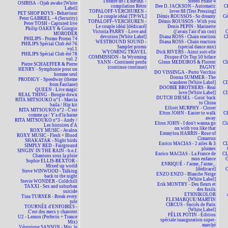
Théâtre de l'EMPIRE -
Stéréo Phase 4
OSIBISA - Ojah awake [White
compilation Rétro
Dee D. JACKSON - Automatic
C
Label]
TOPALOFF-VERCHUREN -
lover 88 [Test Pressing]
PET SHOP BOYS - Behaviour
Le couple idéal [TP/WL]
Démis ROUSSOS - So dreamy
Cé
Peter GABRIEL - 4 (Security)
TOPALOFF~VERCHUREN -
Démis ROUSSOS - With you
Peter TOSH - Captured live
Le couple idéal [dédicacé]
Denis PEPIN - Marinette
Philip OAKEY & Giorgio
Victoria PARRY - Love and
(j'avais l'air d'un con)
MORODER
devotion [White Label]
Diana ROSS - Chain reaction
C
PHILIPS - Promo Promo 74
WESTBOUND SOUND -
Diana ROSS - Chain reaction
PHILIPS Spécial Club été 76
Sampler promo
(special dance mix)
vol.1
WYOMING TRAVEL
Dick RIVERS - Ainsi soit-elle
PHILIPS Spécial Club été 78
COMMISSION - In Wyoming
Disque d'Or Top 50 biface
vol. 2
YANN - Continent perdu
Glenn MEDEIROS & Florent
Ch
Pierre SCHAEFFER & Pierre
(continue continue)
PAGNY
HENRY - Symphonie pour un
DO VISSINGA - Porto Vecchio
homme seul
Donna SUMMER - The
PRODIGY - Speedway (theme
wanderer [White Label]
CI
from Fastlane)
DOOBIE BROTHERS - Real
QUEEN - Live magic
love [White Label]
CI
REAL THING - Boogie down
DUTCH DIESEL - Goin' back
RITA MITSOUKO n°1 - Marcia
to China
baila / Hip kit
Elliott MURPHY - Closer
RITA MITSOUKO n°2 - C'est
Elton JOHN - Easier to walk
CI
comme ça / Y'a d'la haine
away
RITA MITSOUKO n°3 - Andy /
Elton JOHN - I don't wanna go
Cl
Les histoires d'A
on with you like that
ROXY MUSIC - Avalon
Emmylou HARRIS - Rose of
ROXY MUSIC - Flesh + Blood
Cimarron
SHAKATAK - Night birds
Enrico MACIAS - 2 ailes & 3
CL
SIMPLY RED - Fairground
plumes
SINGIN' IN THE RAIN - b.o.f.
Enrico MACIAS - La France de
CL
Chantons sous la pluie
mon enfance
C
Sophie ELLIS-BEXTOR -
ENRIQUÉ - J'aime, J'aime...
Mixed up world
[dédicacé]
C
Steve WINWOOD - Talking
ENZO ENZO - Blanche Neige
back to the night
[White Label]
Stevie WONDER - Coldchill
Erik MONTRY - Des fleurs et
TAXXI - Sex and suburban
des fusils
suicide
ETHNIKOLOR
Tina TURNER - Break every
F.LEMARQUE/MARTIN
rule
CIRCUS - Succès de Paris
TOURNÉE d'ENFOIRÉS -
[White Label]
C'est des mecs y chantent
FÉLIX POTIN - Édition
U2 - Lemon (Perfecto + Trance
spéciale inauguration super-
Mix)
marché
Véronique SANSON - Moi, le