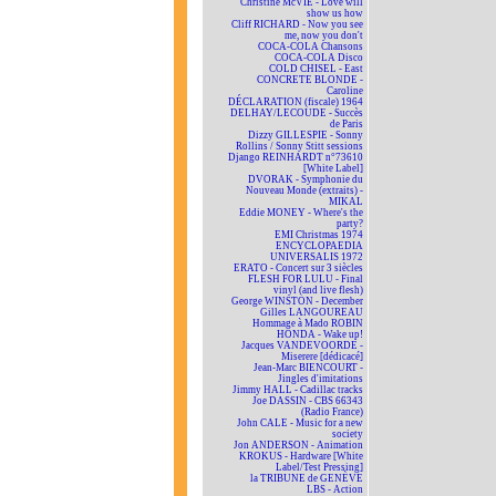
Christine McVIE - Love will
show us how
Cliff RICHARD - Now you see
me, now you don't
COCA-COLA Chansons
COCA-COLA Disco
COLD CHISEL - East
CONCRETE BLONDE -
Caroline
DÉCLARATION (fiscale) 1964
DELHAY/LECOUDE - Succès
de Paris
Dizzy GILLESPIE - Sonny
Rollins / Sonny Stitt sessions
Django REINHARDT n°73610
[White Label]
DVORAK - Symphonie du
Nouveau Monde (extraits) -
MIKAL
Eddie MONEY - Where's the
party?
EMI Christmas 1974
ENCYCLOPAEDIA
UNIVERSALIS 1972
ERATO - Concert sur 3 siècles
FLESH FOR LULU - Final
vinyl (and live flesh)
George WINSTON - December
Gilles LANGOUREAU
Hommage à Mado ROBIN
HONDA - Wake up!
Jacques VANDEVOORDE -
Miserere [dédicacé]
Jean-Marc BIENCOURT -
Jingles d'imitations
Jimmy HALL - Cadillac tracks
Joe DASSIN - CBS 66343
(Radio France)
John CALE - Music for a new
society
Jon ANDERSON - Animation
KROKUS - Hardware [White
Label/Test Pressing]
la TRIBUNE de GENÈVE
LBS - Action