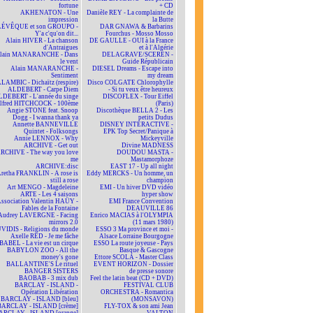
fortune
+ CD
AKHENATON - Une
Danièle REY - La complainte de
impression
la Butte
ÉVÊQUE et son GROUPO -
DAR GNAWA & Barbarins
Y'a c'qu'on dit...
Fourchus - Mosso Mosso
Alain HIVER - La chanson
DE GAULLE - OUI à la France
d'Antraigues
et à l'Algérie
lain MANARANCHE - Dans
DELAGRAVE/SCEREN -
le vent
Guide Républicain
Alain MANARANCHE -
DIESEL Dreams - Escape into
Sentiment
my dream
LAMBIC - Dichaïtz (respire)
Disco COLGATE Chlorophylle
ALDEBERT - Carpe Diem
- Si tu veux être heureux
DEBERT - L'année du singe
DISCOFLEX - Tour Eiffel
lfred HITCHCOCK - 100ème
(Paris)
Angie STONE feat. Snoop
Discothèque BELLA 2 - Les
Dogg - I wanna thank ya
petits Dudus
Annette BANNEVILLE
DISNEY INTERACTIVE -
Quintet - Folksongs
EPK Top Secret/Panique à
Annie LENNOX - Why
Mickeyville
ARCHIVE - Get out
Divine MADNESS
RCHIVE - The way you love
DOUDOU MASTA -
me
Mastamorphoze
ARCHIVE:disc
EAST 17 - Up all night
retha FRANKLIN - A rose is
Eddy MERCKS - Un homme, un
still a rose
champion
Art MENGO - Magdeleine
EMI - Un hiver DVD vidéo
ARTE - Les 4 saisons
hyper show
ssociation Valentin HAÜY -
EMI France Convention
Fables de la Fontaine
DEAUVILLE 86
Audrey LAVERGNE - Facing
Enrico MACIAS à l'OLYMPIA
mirrors 2.0
(11 mars 1980)
VIDIS - Religions du monde
ESSO 3 Ma province et moi -
Axelle RED - Je me fâche
Alsace Lorraine Bourgogne
BABEL - La vie est un cirque
ESSO La route joyeuse - Pays
BABYLON ZOO - All the
Basque & Gascogne
money's gone
Ettore SCOLA - Master Class
BALLANTINE'S Le rituel
EVENT HORIZON - Dossier
BANGER SISTERS
de presse sonore
BAOBAB - 3 mix dub
Feel the latin beat (CD + DVD)
BARCLAY - ISLAND -
FESTIVAL CLUB
Opération Libération
ORCHESTRA - Romantica
BARCLAY - ISLAND [bleu]
(MONSAVON)
BARCLAY - ISLAND [crème]
FLY-TOX & son ami Jean