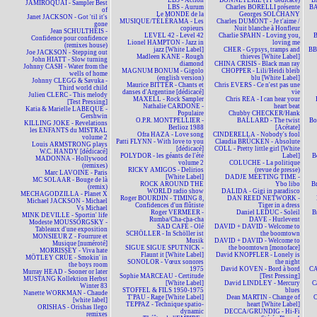
LBS - Action
BONNETERIE (TP dédicacé)
B
JAMIROQUAI - Sampler Best
LBS - Aurum
Charles BORELLI présente
BA
of
Le MONDE de la
Georges SOLCHANY
Janet JACKSON - Got 'til it's
MUSIQUE/TÉLÉRAMA - Les
Charles DUMONT - Je t'aime /
gone
copieurs
Nuit blanche à Honfleur
Jean SCHULTHEIS -
LEVEL 42 - Level 42
Charlie SPAHN - Loving you,
Confidence pour confidence
Lionel HAMPTON - Jazz in
loving me
(remixes house)
jazz [White Label]
CHER - Gypsys, tramps and
BBM
Joe JACKSON - Stepping out
Madleen KANE - Rough
thieves [White Label]
John HIATT - Slow turning
diamond
CHINA CRISIS - Black man ray
Johnny CASH - Water from the
MAGNUM BONUM - Gigolo
CHOPPER - Lili/Heidi bleib
wells of home
(english version)
blu [White Label]
Johnny CLEGG & Savuka -
Maurice BITTER - Chants et
Chris EVERS - Ce n'est pas une
Third world child
danses d'Argentine [dédicacé]
vie
Julien CLERC - This melody
MAXELL - Rock Sampler
Chris REA - I can hear your
[Test Pressing]
Nathalie CARDONE -
heart beat
Katia & Marielle LABEQUE -
Populaire
Chubby CHECKER/Hank
Gershwin
O.P.R. MONTPELLIER -
BALLARD - The twist
Bo
KILLING JOKE - Revelations
Berlioz 1988
[Acétate]
les ENFANTS du MISTRAL
Ofra HAZA - Love song
CINDERELLA - Nobody's fool
volume 2
Patti FLYNN - With love to you
Claudia BRÜCKEN - Absolute
Louis ARMSTRONG plays
[dédicacé]
COLL - Pretty little girl [White
W.C. HANDY [dédicacé]
POLYDOR - les géants de l'été
Label]
B
MADONNA - Hollywood
volume 2
COLUCHE - La politique
(remixes)
RICKY AMIGOS - Delirios
(revue de presse)
Marc LAVOINE - Paris
[White Label]
DADJE MEETING TIME -
MC SOLAAR - Bouge de là
ROCK AROUND THE
Ybo libo
B
(remix)
WORLD radio show
DALIDA - Gigi in paradisco
MECHAGODZILLA - Planet X
Roger BOURDIN - TIMING 8,
DAN REED NETWORK -
Michael JACKSON - Michael
Confidences d'un flûtiste
Tiger in a dress
Vs Michael
Roger VERMEER -
Daniel LEDUC - Soleil
B
MINK DEVILLE - Sportin' life
Rumba/Cha-cha-cha
DAVE - Hurlevent
Modeste MOUSSORGSKY -
SAD CAFÉ - Olé
DAVID + DAVID - Welcome to
Tableaux d'une exposition
SCHÖLLER - In Schöller ist
the boomtown
MONSIEUR Z - Fourrure et
Musik
DAVID + DAVID - Welcome to
Musique [numéroté]
SIGUE SIGUE SPUTNICK -
the boomtown [monoface]
MORRISSEY - Viva hate
Flaunt it [White Label]
David KNOPFLER - Lonely is
MÖTLEY CRÜE - Smokin' in
SONOLOR - Vœux sonores
the night
the boys room
1975
David KOVEN - Bord à bord
CA
Murray HEAD - Sooner or later
Sophie MARCEAU - Certitude
[Test Pressing]
MUSTANG Kollektion Herbst
[White Label]
David LINDLEY - Mercury
C
Winter 83
STOFFEL & FILS 1950-1975
blues
Nanette WORKMAN - Chaude
T'PAU - Rage [White Label]
Dean MARTIN - Change of
C
[white label]
TEPPAZ - Technique spatio-
heart [White Label]
ORISHAS - Orishas llego
dynamic
DECCA/GRUNDIG - Hi-Fi
remixes