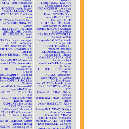
ARCLAY - ISLAND [orange]
VALTON
RCLAY - Tous les talents du
François HADJI-LAZARO
monde 2
détexte Roland TOPOR
BATOFAR cherche Tokyo -
FRANCORUSSE - Les neiges
Paris 7-16 décembre 2001
du Kilimandjaro
BAYARD MUSIQUE - Chants
Franz LINDNER - Diana
sacrés
Frédéric BERTHELOT -
 - Where in the world (edit)
Privilège [CD+SP]
Béatrice URIA-MONZON -
FROM ALICE TO OCEAN -
Carmen
Alone across the Outback
BETTY BOOP - 1001 nuits
FRUITÉ & les Petits Chanteurs
Bill DERAIME - Qui a bu
à la Croix de Bois
Billy BRAGG - Mr love &
GÉNÉRATION VICTOIRES -
justice
Révélations 2004
BLACK - Here it comes again
Georges de CAUNES - Lion 67
BMG 99/11 Hot Sampler
/ Peugeot 404
BMG News Janvier 1999
Gérard PRESGURVIC -
b DYLAN - Le sampler Rock
Prononcez Presgurvic
and Folk
GLAMOUR MUSIC 1 & 2
Bobby KIMBALL - Hold the
Guesch PATTI - Blonde
line
Guide MUSIC BOOK - 1000
Bonnie RAITT - Come to me
citations du Rock
onnie RAITT - Love sneakin'
Hayao MIYAZAKI - Le voyage
up on you
de Chihiro
BRETT - Trois nuits par
I LIKE IT LIKE THAT - Audio
semaine
Press Kit
rian McFADDEN - Real to me
INDIENS - Sacred spirit
Brock LANDARS - S.M.D.U.
Isabelle BOULAY - Disque
Bruno COULAIS - B.O.F. Les
d'Or États d'amour
Choristes
Jean VALTON - Tour de cabaret
ryan ADAMS - Summer of 69
Jimi HENDRIX île de Wight
Bryan ADAMS/Rod
1970
STEWART/STING - All for
Johnny HALLYDAY - Mille et
love
une vie
CACHAREL & Real World
Johnny HALLYDAY - Portraits
Records - Gifted
inédits
CADBURY's Top cookies
Johnny HALLYDAY - Que je
CAKE - The distance
t'aime
LI - C'est quand le bonheur ?
Johnny HALLYDAY - Quelque
CARHARTT - Old new soul
chose de Tennessee
arole KING tribute - Tapestry
Johnny HALLYDAY &
revisited
CARMEL - J'oublierai ton nom
aroline LEGRAND - Comme
Joseph RACAILLE - Bio promo
un train qui roule
Kylie MINOGUE - Calendrier
CASINO - Maintenant c'est à
2001