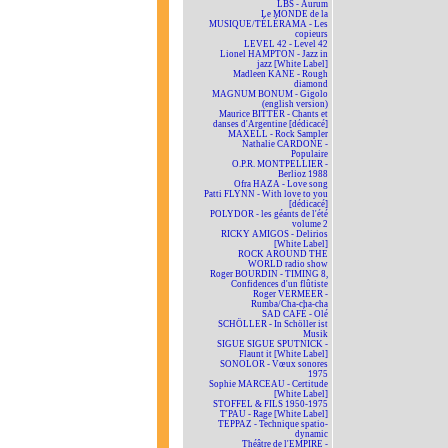
LBS - Aurum
Le MONDE de la
MUSIQUE/TÉLÉRAMA - Les
copieurs
LEVEL 42 - Level 42
Lionel HAMPTON - Jazz in
jazz [White Label]
Madleen KANE - Rough
diamond
MAGNUM BONUM - Gigolo
(english version)
Maurice BITTER - Chants et
danses d'Argentine [dédicacé]
MAXELL - Rock Sampler
Nathalie CARDONE -
Populaire
O.P.R. MONTPELLIER -
Berlioz 1988
Ofra HAZA - Love song
Patti FLYNN - With love to you
[dédicacé]
POLYDOR - les géants de l'été
volume 2
RICKY AMIGOS - Delirios
[White Label]
ROCK AROUND THE
WORLD radio show
Roger BOURDIN - TIMING 8,
Confidences d'un flûtiste
Roger VERMEER -
Rumba/Cha-cha-cha
SAD CAFÉ - Olé
SCHÖLLER - In Schöller ist
Musik
SIGUE SIGUE SPUTNICK -
Flaunt it [White Label]
SONOLOR - Vœux sonores
1975
Sophie MARCEAU - Certitude
[White Label]
STOFFEL & FILS 1950-1975
T'PAU - Rage [White Label]
TEPPAZ - Technique spatio-
dynamic
Théâtre de l'EMPIRE -