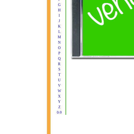
G
H
I
J
K
L
M
N
O
P
Q
R
S
T
U
V
W
X
Y
Z
0-9