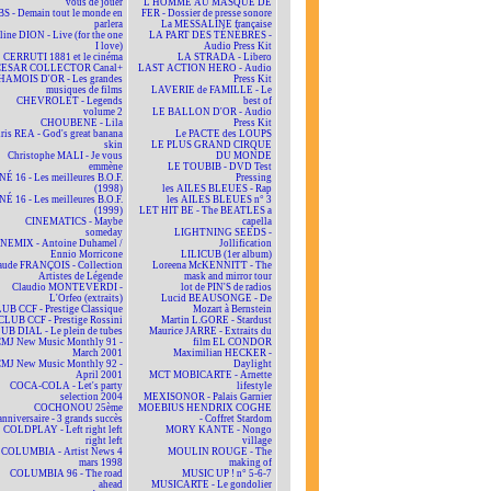
vous de jouer
L'HOMME AU MASQUE DE
BS - Demain tout le monde en
FER - Dossier de presse sonore
parlera
La MESSALINE française
line DION - Live (for the one
LA PART DES TÉNÈBRES -
I love)
Audio Press Kit
CERRUTI 1881 et le cinéma
LA STRADA - Libero
CESAR COLLECTOR Canal+
LAST ACTION HERO - Audio
HAMOIS D'OR - Les grandes
Press Kit
musiques de films
LAVERIE de FAMILLE - Le
CHEVROLET - Legends
best of
volume 2
LE BALLON D'OR - Audio
CHOUBENE - Lila
Press Kit
ris REA - God's great banana
Le PACTE des LOUPS
skin
LE PLUS GRAND CIRQUE
Christophe MALI - Je vous
DU MONDE
emmène
LE TOUBIB - DVD Test
NÉ 16 - Les meilleures B.O.F.
Pressing
(1998)
les AILES BLEUES - Rap
NÉ 16 - Les meilleures B.O.F.
les AILES BLEUES n° 3
(1999)
LET HIT BE - The BEATLES a
CINEMATICS - Maybe
capella
someday
LIGHTNING SEEDS -
NEMIX - Antoine Duhamel /
Jollification
Ennio Morricone
LILICUB (1er album)
aude FRANÇOIS - Collection
Loreena McKENNITT - The
Artistes de Légende
mask and mirror tour
Claudio MONTEVERDI -
lot de PIN'S de radios
L'Orfeo (extraits)
Lucid BEAUSONGE - De
UB CCF - Prestige Classique
Mozart à Bernstein
CLUB CCF - Prestige Rossini
Martin L.GORE - Stardust
UB DIAL - Le plein de tubes
Maurice JARRE - Extraits du
MJ New Music Monthly 91 -
film EL CONDOR
March 2001
Maximilian HECKER -
MJ New Music Monthly 92 -
Daylight
April 2001
MCT MOBICARTE - Arnette
COCA-COLA - Let's party
lifestyle
selection 2004
MEXISONOR - Palais Garnier
COCHONOU 25ème
MOEBIUS HENDRIX COGHE
anniversaire - 3 grands succès
- Coffret Stardom
COLDPLAY - Left right left
MORY KANTE - Nongo
right left
village
COLUMBIA - Artist News 4
MOULIN ROUGE - The
mars 1998
making of
COLUMBIA 96 - The road
MUSIC UP ! n° 5-6-7
ahead
MUSICARTE - Le gondolier