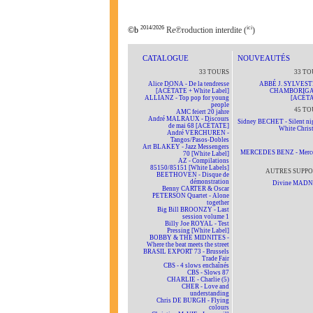
2014/2026
ici
©b
Re℗roduction interdite (
)
CATALOGUE
NOUVEAUTÉS
33 TOURS
33 TO
Alice DONA - De la tendresse
ABBÉ J. SYLVEST
[ACÉTATE + White Label]
CHAMBORIG
ALLIANZ - Top pop for young
[ACÉTA
people
45 TO
AMC feiert 20 jahre
André MALRAUX - Discours
Sidney BECHET - Silent nig
de mai 68 [ACÉTATE]
White Chris
André VERCHUREN -
Tangos/Pasos-Dobles
Art BLAKEY - Jazz Messengers
MERCEDES BENZ - Merc
70 [White Label]
AZ - Compilations
85150/85151 [White Labels]
AUTRES SUPPO
BEETHOVEN - Disque de
démonstration
Divine MAD
Benny CARTER & Oscar
PETERSON Quartet - Alone
together
Big Bill BROONZY - Last
session volume 1
Billy Joe ROYAL - Test
Pressing [White Label]
BOBBY & THE MIDNITES -
Where the beat meets the street
BRASIL EXPORT 73 - Brussels
Trade Fair
CBS - 4 slows enchaînés
CBS - Slows 87
CHARLIE - Charlie (5)
CHER - Love and
understanding
Chris DE BURGH - Flying
colours