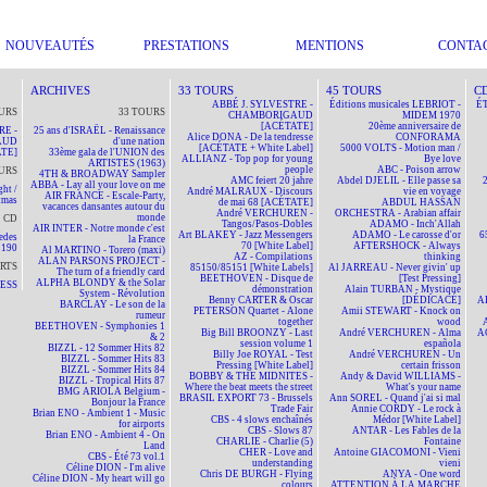
NOUVEAUTÉS
PRESTATIONS
MENTIONS
CONTA
ARCHIVES
33 TOURS
45 TOURS
C
ABBÉ J. SYLVESTRE -
Éditions musicales LEBRIOT -
ÉT
URS
33 TOURS
CHAMBORIGAUD
MIDEM 1970
[ACÉTATE]
20ème anniversaire de
RE -
25 ans d'ISRAËL - Renaissance
Alice DONA - De la tendresse
CONFORAMA
AUD
d'une nation
[ACÉTATE + White Label]
5000 VOLTS - Motion man /
TE]
33ème gala de l'UNION des
ALLIANZ - Top pop for young
Bye love
ARTISTES (1963)
people
ABC - Poison arrow
URS
4TH & BROADWAY Sampler
AMC feiert 20 jahre
Abdel DJELIL - Elle passe sa
ABBA - Lay all your love on me
ht /
André MALRAUX - Discours
vie en voyage
AIR FRANCE - Escale-Party,
tmas
de mai 68 [ACÉTATE]
ABDUL HASSAN
vacances dansantes autour du
André VERCHUREN -
ORCHESTRA - Arabian affair
monde
CD
Tangos/Pasos-Dobles
ADAMO - Inch'Allah
AIR INTER - Notre monde c'est
Art BLAKEY - Jazz Messengers
ADAMO - Le carosse d'or
6
edes
la France
70 [White Label]
AFTERSHOCK - Always
190
Al MARTINO - Torero (maxi)
AZ - Compilations
thinking
ALAN PARSONS PROJECT -
RTS
85150/85151 [White Labels]
Al JARREAU - Never givin' up
The turn of a friendly card
BEETHOVEN - Disque de
[Test Pressing]
ALPHA BLONDY & the Solar
NESS
démonstration
Alain TURBAN - Mystique
System - Révolution
Benny CARTER & Oscar
[DÉDICACÉ]
A
BARCLAY - Le son de la
PETERSON Quartet - Alone
Amii STEWART - Knock on
rumeur
together
wood
BEETHOVEN - Symphonies 1
Big Bill BROONZY - Last
André VERCHUREN - Alma
A
& 2
session volume 1
española
BIZZL - 12 Sommer Hits 82
Billy Joe ROYAL - Test
André VERCHUREN - Un
BIZZL - Sommer Hits 83
Pressing [White Label]
certain frisson
BIZZL - Sommer Hits 84
BOBBY & THE MIDNITES -
Andy & David WILLIAMS -
BIZZL - Tropical Hits 87
Where the beat meets the street
What's your name
BMG ARIOLA Belgium -
BRASIL EXPORT 73 - Brussels
Ann SOREL - Quand j'ai si mal
Bonjour la France
Trade Fair
Annie CORDY - Le rock à
Brian ENO - Ambient 1 - Music
CBS - 4 slows enchaînés
Médor [White Label]
for airports
CBS - Slows 87
ANTAR - Les Fables de la
Brian ENO - Ambient 4 - On
CHARLIE - Charlie (5)
Fontaine
Land
CHER - Love and
Antoine GIACOMONI - Vieni
CBS - Été 73 vol.1
understanding
vieni
Céline DION - I'm alive
Chris DE BURGH - Flying
ANYA - One word
Céline DION - My heart will go
colours
ATTENTION À LA MARCHE