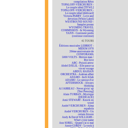
compilation Rétro
TOPALOFF-VERCHUREN -
Le couple idéal [TP/WL]
TOPALOFF~VERCHUREN -
Le couple idéal [dédicacé]
Victoria PARRY - Love and
devotion [White Label]
WESTBOUND SOUND -
Sampler promo
WYOMING TRAVEL
COMMISSION - In Wyoming
YANN - Continent perdu
(continue continue)
45 TOURS
Éditions musicales LEBRIOT -
MIDEM 1970
20ème anniversaire de
CONFORAMA
5000 VOLTS - Motion man /
Bye love
ABC - Poison arrow
Abdel DJELIL - Elle passe sa
vie en voyage
ABDUL HASSAN
ORCHESTRA - Arabian affair
ADAMO - Inch'Allah
ADAMO - Le carosse d'or
AFTERSHOCK - Always
thinking
Al JARREAU - Never givin' up
[Test Pressing]
Alain TURBAN - Mystique
[DÉDICACÉ]
Amii STEWART - Knock on
wood
André VERCHUREN - Alma
española
André VERCHUREN - Un
certain frisson
Andy & David WILLIAMS -
What's your name
Ann SOREL - Quand j'ai si mal
Annie CORDY - Le rock à