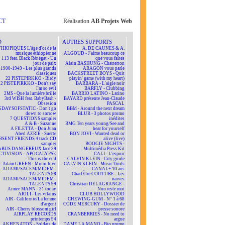
CT
Réalisation
AB Projets Web
D
AUTRES SUPPORTS
HIOPIQUES L'âge d'or de la
A. DE CAUNES & A.
musique éthiopienne
ALGOUD - J'aime beaucoup ce
113 feat. Black Rénégat - Un
que vous faites
jour de paix
Alain BASHUNG - Chatterton
1900-1949 - Les plus grands
ARAGON vous parle
classiques
BACKSTREET BOYS - Quit
22 PISTEPIRKKO - Birdy
playin' game (with my heart)
22 PISTEPIRKKO - Don't say
BARBARA - L'aigle noir
I'm so evil
BARFLY - Clubbing
2MS - Que la lumière brille
BARRIO LATINO - Latino
3rd WISH feat. BabyBash -
BAYARD présente Jean-Claude
Obsesion
PASCAL
5DAYSOFSTATIC - Don't go
BBM - Around the next dream
down to sorrow
BLUR - 3 photos promo
7 QUESTIONS sampler
inédites
A & B - Suzanne
BMG Ten years young/See and
A FILETTA - Don Juan
hear for yourself
Abed AZRIÉ - Suerte
BON JOVI - Wanted dead or
BSENT FRIENDS 4 track CD
alive (live)
sampler
BOOGIE NIGHTS -
ABUS DANGEREUX face 39
Multimédia Press Kit
CTIVISION - APOCALYPSE
CALI - L'espoir
- This is the end
CALVIN KLEIN - City guide
Adam GREEN - Minor love
CALVIN KLEIN - Music Tools
ADAMI/SACEM/MIDEM -
CANAL+ 10 ans
TALENTS 98
CharlÉlie COUTURE - Les
ADAMI/SACEM/MIDEM -
naïves
TALENTS 99
Christian DELAGRANGE -
Aimee MANN - 31 today
Non reste moi
AÏOLI - Les vilains
CLUB HOLLYWOOD
AIR - Californie/La femme
CHEWING-GUM - N° 1 à 68
d'argent
CODE MERCURY - Dossier de
AIR - Cherry blossom girl
presse sonore
AIRPLAY RECORDS
CRANBERRIES - No need to
printemps 94
argue
AKHENATON - Soldats de
DAME LA MANO - Bio promo