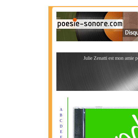
Julie Zenatti est mon amie p
A
B
C
D
E
F