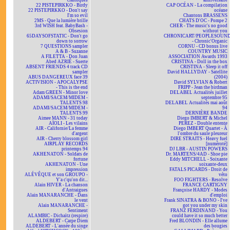
classiques
anniversaire
22 PISTEPIRKKO - Birdy
CAP OCÉAN - La compilation
22 PISTEPIRKKO - Don't say
océane
I'm so evil
Chantons BRASSENS
2MS - Que la lumière brille
CHATS D'OC - Pompe 2
3rd WISH feat. BabyBash -
CHER - The music's no good
Obsesion
without you
65DAYSOFSTATIC - Don't go
CHRONICART/PEOPLESOUN
down to sorrow
- Chronic'Organic
7 QUESTIONS sampler
CORNU - CD bonus live
A & B - Suzanne
COUNTRY MUSIC
A FILETTA - Don Juan
ASSOCIATION Awards 1993
Abed AZRIÉ - Suerte
CRISTINA - Doll in the box
ABSENT FRIENDS 4 track CD
CRISTINA - Sleep it off
sampler
David HALLYDAY - Satellite
ABUS DANGEREUX face 39
(2004)
ACTIVISION - APOCALYPSE
David SYLVIAN & Robert
- This is the end
FRIPP - Jean the birdman
Adam GREEN - Minor love
DELABEL Actualités juillet
ADAMI/SACEM/MIDEM -
septembre 95
TALENTS 98
DELABEL Actualités mai août
ADAMI/SACEM/MIDEM -
94
TALENTS 99
DERNIÈRE BANDE
Aimee MANN - 31 today
Diego IMBERT & Michel
AÏOLI - Les vilains
PEREZ - Double entente
AIR - Californie/La femme
Diego IMBERT Quartet - À
d'argent
l'ombre du saule pleureur
AIR - Cherry blossom girl
DIRE STRAITS - Heavy fuel
AIRPLAY RECORDS
[numéroté]
printemps 94
DJ LBR - AUSTIN POWERS
AKHENATON - Soldats de
Dr. MARTENS/4AD - Shoe pie
fortune
Eddy MITCHELL - Soixante
AKHENATON - Une
soixante-deux
impression
FATALS PICARDS - Droit de
ALÉVÊQUE et son GROUPO -
véto
Y'a c'qu'on dit...
FOO FIGHTERS - Resolve
Alain HIVER - La chanson
FRANCE CARTIGNY
d'Antraigues
Françoise HARDY - Modes
Alain MANARANCHE - Dans
d'emploi
le vent
Frank SINATRA & BONO - I've
Alain MANARANCHE -
got you under my skin
Sentiment
FRANZ FERDINAND - You
ALAMBIC - Dichaïtz (respire)
could have it so much better
ALDEBERT - Carpe Diem
Fred BLONDIN - Elle allume
ALDEBERT - L'année du singe
des bougies