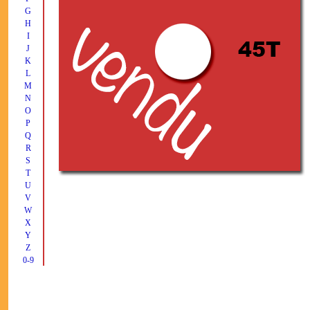
G
H
I
J
K
L
M
N
O
P
Q
R
S
T
U
V
W
X
Y
Z
0-9