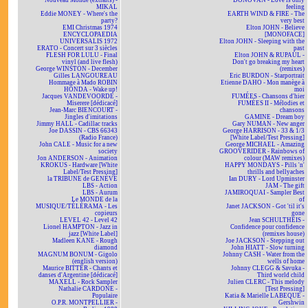
Nouveau Monde (extraits) -
DONOVAN - Love is only
MIKAL
feeling
Eddie MONEY - Where's the
EARTH WIND & FIRE - The
party?
very best
EMI Christmas 1974
Elton JOHN - Believe
ENCYCLOPAEDIA
[MONOFACE]
UNIVERSALIS 1972
Elton JOHN - Sleeping with the
ERATO - Concert sur 3 siècles
past
FLESH FOR LULU - Final
Elton JOHN & RUPAUL -
vinyl (and live flesh)
Don't go breaking my heart
George WINSTON - December
(remixes)
Gilles LANGOUREAU
Eric BURDON - Starportrait
Hommage à Mado ROBIN
Etienne DAHO - Mon manège à
HONDA - Wake up!
moi
Jacques VANDEVOORDE -
FUMÉES - Chansons d'hier
Miserere [dédicacé]
FUMÉES II - Mélodies et
Jean-Marc BIENCOURT -
chansons
Jingles d'imitations
GAMINE - Dream boy
Jimmy HALL - Cadillac tracks
Gary NUMAN - New anger
Joe DASSIN - CBS 66343
George HARRISON - 33 & 1/3
(Radio France)
[White Label/Test Pressing]
John CALE - Music for a new
George MICHAEL - Amazing
society
GROOVERIDER - Rainbows of
Jon ANDERSON - Animation
colour (MAW remixes)
KROKUS - Hardware [White
HAPPY MONDAYS - Pills 'n'
Label/Test Pressing]
thrills and bellyaches
la TRIBUNE de GENÈVE
Ian DURY - Lord Upminster
LBS - Action
JAM - The gift
LBS - Aurum
JAMIROQUAI - Sampler Best
Le MONDE de la
of
MUSIQUE/TÉLÉRAMA - Les
Janet JACKSON - Got 'til it's
copieurs
gone
LEVEL 42 - Level 42
Jean SCHULTHEIS -
Lionel HAMPTON - Jazz in
Confidence pour confidence
jazz [White Label]
(remixes house)
Madleen KANE - Rough
Joe JACKSON - Stepping out
diamond
John HIATT - Slow turning
MAGNUM BONUM - Gigolo
Johnny CASH - Water from the
(english version)
wells of home
Maurice BITTER - Chants et
Johnny CLEGG & Savuka -
danses d'Argentine [dédicacé]
Third world child
MAXELL - Rock Sampler
Julien CLERC - This melody
Nathalie CARDONE -
[Test Pressing]
Populaire
Katia & Marielle LABEQUE -
O.P.R. MONTPELLIER -
Gershwin