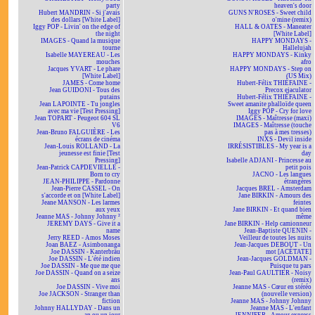
party
heaven's door
Hubert MANDRIN - Si j'avais
GUNS N'ROSES - Sweet child
des dollars [White Label]
o'mine (remix)
Iggy POP - Livin' on the edge of
HALL & OATES - Maneater
the night
[White Label]
IMAGES - Quand la musique
HAPPY MONDAYS -
tourne
Hallelujah
Isabelle MAYEREAU - Les
HAPPY MONDAYS - Kinky
mouches
afro
Jacques YVART - Le phare
HAPPY MONDAYS - Step on
[White Label]
(US Mix)
JAMES - Come home
Hubert-Félix THIÉFAINE -
Jean GUIDONI - Tous des
Precox ejaculator
putains
Hubert-Félix THIÉFAINE -
Jean LAPOINTE - Tu jongles
Sweet amanite phalloïde queen
avec ma vie [Test Pressing]
Iggy POP - Cry for love
Jean TOPART - Peugeot 604 SL
IMAGES - Maîtresse (maxi)
V6
IMAGES - Maîtresse (touche
Jean-Bruno FALGUIÈRE - Les
pas à mes tresses)
écrans de cinéma
INXS - Devil inside
Jean-Louis ROLLAND - La
IRRÉSISTIBLES - My year is a
jeunesse est finie [Test
day
Pressing]
Isabelle ADJANI - Princesse au
Jean-Patrick CAPDEVIELLE -
petit pois
Born to cry
JACNO - Les langues
JEAN-PHILIPPE - Pardonne
étrangères
Jean-Pierre CASSEL - On
Jacques BREL - Amsterdam
s'accorde et on [White Label]
Jane BIRKIN - Amours des
Jeane MANSON - Les larmes
feintes
aux yeux
Jane BIRKIN - Et quand bien
Jeanne MAS - Johnny Johnny ²
même
JEREMY DAYS - Give it a
Jane BIRKIN - Help camionneur
name
Jean-Baptiste QUENIN -
Jerry REED - Amos Moses
Veilleur de toutes les nuits
Joan BAEZ - Asimbonanga
Jean-Jacques DEBOUT - Un
Joe DASSIN - Kanterbräu
mot [ACÉTATE]
Joe DASSIN - L'été indien
Jean-Jacques GOLDMAN -
Joe DASSIN - Me que me que
Puisque tu pars
Joe DASSIN - Quand on a seize
Jean-Paul GAULTIER - Noisy
ans
(remix)
Joe DASSIN - Vive moi
Jeanne MAS - Cœur en stéréo
Joe JACKSON - Stranger than
(nouvelle version)
fiction
Jeanne MAS - Johnny Johnny
Johnny HALLYDAY - Dans un
Jeanne MAS - L'enfant