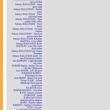
sur la rivière
Johnny HALLYDAY - Sang
pour sang
Johnny HALLYDAY - Tender
years
Johnny HALLYDAY - They
call him a man
Johnny HALLYDAY - Tout
public 1962-1992
Johnny HALLYDAY - Tutti
frutti
Johnny HALLYDAY - Un jour
viendra
Johnny HALLYDAY - Voyez ce
que je veux dire
Johnny HALLYDAY & Kathy
MATTEA - Love affair
Johnny HALLYDAY & the
RATTLES - Lass die Leute
doch reden
Johnny HALLYDAY par Vogue
Hommes
Johnny HALLYDAY parle - 65
mn d'entretiens inédits
Jon HOPKINS - Light through
the veins
JOSEPH Pepino - Ha ha ! No no
! He He ! [dédicacé]
Joss STONE - LP1 advance
JUKEBOX BABIES -
Électrique ou rien
Julie REINS - Reine d'un jour
Julien CLERC - Julien
déménage électrique &
acoustique
JULIETTE et les
INDÉPENDANTS - 14 juillet
K.O.D. Chacun sa route
KARAJAN - Gold
KARAJAN GOLD
demonstration sampler
KORN - Family values
KRISIUN - Ageless venomous
KYO - Je cours