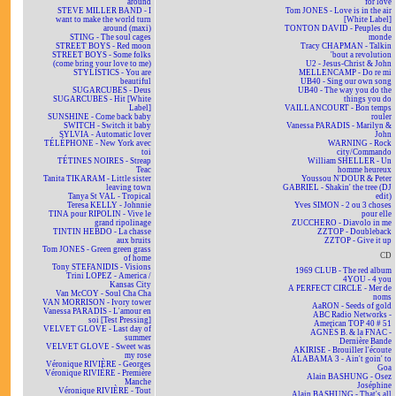
around
for love
STEVE MILLER BAND - I
Tom JONES - Love is in the air
want to make the world turn
[White Label]
around (maxi)
TONTON DAVID - Peuples du
STING - The soul cages
monde
STREET BOYS - Red moon
Tracy CHAPMAN - Talkin
STREET BOYS - Some folks
'bout a revolution
(come bring your love to me)
U2 - Jesus-Christ & John
STYLISTICS - You are
MELLENCAMP - Do re mi
beautiful
UB40 - Sing our own song
SUGARCUBES - Deus
UB40 - The way you do the
SUGARCUBES - Hit [White
things you do
Label]
VAILLANCOURT - Bon temps
SUNSHINE - Come back baby
rouler
SWITCH - Switch it baby
Vanessa PARADIS - Marilyn &
SYLVIA - Automatic lover
John
TÉLÉPHONE - New York avec
WARNING - Rock
toi
city/Commando
TÉTINES NOIRES - Streap
William SHELLER - Un
Teac
homme heureux
Tanita TIKARAM - Little sister
Youssou N'DOUR & Peter
leaving town
GABRIEL - Shakin' the tree (DJ
Tanya St VAL - Tropical
edit)
Teresa KELLY - Johnnie
Yves SIMON - 2 ou 3 choses
TINA pour RIPOLIN - Vive le
pour elle
grand ripolinage
ZUCCHERO - Diavolo in me
TINTIN HEBDO - La chasse
ZZTOP - Doubleback
aux bruits
ZZTOP - Give it up
Tom JONES - Green green grass
CD
of home
Tony STEFANIDIS - Visions
1969 CLUB - The red album
Trini LOPEZ - America /
4YOU - 4 you
Kansas City
A PERFECT CIRCLE - Mer de
Van McCOY - Soul Cha Cha
noms
VAN MORRISON - Ivory tower
AaRON - Seeds of gold
Vanessa PARADIS - L'amour en
ABC Radio Networks -
soi [Test Pressing]
American TOP 40 # 51
VELVET GLOVE - Last day of
AGNÈS B. & la FNAC -
summer
Dernière Bande
VELVET GLOVE - Sweet was
AKIRISE - Brouiller l'écoute
my rose
ALABAMA 3 - Ain't goin' to
Véronique RIVIÈRE - Georges
Goa
Véronique RIVIÈRE - Première
Alain BASHUNG - Osez
Manche
Joséphine
Véronique RIVIÈRE - Tout
Alain BASHUNG - That's all