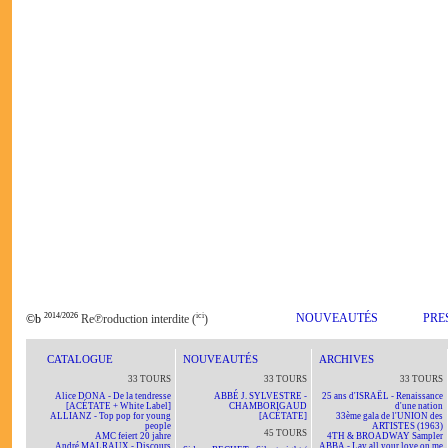
2014/2026
ici
NOUVEAUTÉS
PRE
©b
Re℗roduction interdite (
)
CATALOGUE
NOUVEAUTÉS
ARCHIVES
33 TOURS
33 TOURS
33 TOURS
Alice DONA - De la tendresse
ABBÉ J. SYLVESTRE -
25 ans d'ISRAËL - Renaissance
[ACÉTATE + White Label]
CHAMBORIGAUD
d'une nation
ALLIANZ - Top pop for young
[ACÉTATE]
33ème gala de l'UNION des
people
ARTISTES (1963)
45 TOURS
AMC feiert 20 jahre
4TH & BROADWAY Sampler
André MALRAUX - Discours
ABBA - Lay all your love on me