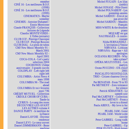
emmène
Michel FUGAIN - Les lilas
CINÉ 16 - Les meilleures B.O.F.
(inédit)
(1998)
Michel JONASZ - Pôle Ouest
CINÉ 16 - Les meilleures B.O.F.
Michel POLNAREFF - Les
(1999)
premières années
CINEMATICS - Maybe
Michel SARDOU - Être et ne
someday
pas avoir été
CINEMIX - Antoine Duhamel /
Michel SARDOU - Maudits
Ennio Morricone
Français
Claude FRANÇOIS - Collection
MISS WHITE & the drunken
Artistes de Légende
piano
Claudio MONTEVERDI -
MOZART est gai
L'Orfeo (extraits)
NAUFRAGÉS - À contre-
CLUB CCF - Prestige Classique
courant
CLUB CCF - Prestige Rossini
Nilda FERNANDEZ -
CLUB DIAL - Le plein de tubes
L'invitation à Venise
CMJ New Music Monthly 91 -
NIRVANA - Lithium
March 2001
NIRVANA - Rape me + All
CMJ New Music Monthly 92 -
apologies
April 2001
OCEANIA RECORDS - Why
COCA-COLA - Let's party
take a plane?
selection 2004
OPÉRA MULTI STEEL - Les
COCHONOU 25ème
martyrs
anniversaire - 3 grands succès
Oxmo PUCCINO - OX-clusif
COLDPLAY - Left right left
2001
right left
PASCALITO NEOSTALGIA
COLUMBIA - Artist News 4
TRIO - Citizen chanteur live in
mars 1998
NYC
COLUMBIA 96 - The road
Pat BENATAR - From 79 to 93
ahead
Pat METHENY - Zero tolerance
COLUMBIA Et toi t'écoutes
for silence
quoi ? 96
Patrick SÉBASTIEN - Le
CRÉDIT MUTUEL - Collection
samedi soir
CRÉOLE CHOIR OF CUBA -
Paul McCARTNEY - Collection
Tande-la
Paul McCARTNEY - From a
CYRIUS - Le sang des roses
lover to a friend
DÉCOUVREZ-LES AVANT
Paula ABDUL - My love is for
LES AUTRES volume 4
real
DANCE PARTY - le meilleur de
PEARL JAM - Gone
la Dance
PEARL JAM - World wide
Daniel LAVOIE - Docteur
suicide
tendresse
Peter GABRIEL - Long walk
Daniel LEVI - Le cœur ouvert
home
Daniel ZIMMERMANN - Bone
Peter GABRIEL - Up
machine
PINK FLOYD - High hopes