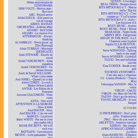
QUEEN - Live magic
20ème anniversaire de
REAL THING - Boogie down
CONFORAMA
RITA MITSOUKO n°1 - Marcia
5000 VOLTS - Motion man /
baila / Hip kit
Bye love
RITA MITSOUKO n°2 - C'est
ABC - Poison arrow
comme ça / Y'a d'la haine
Abdel DJELIL - Elle passe sa
RITA MITSOUKO n°3 - Andy /
vie en voyage
Les histoires d'A
ABDUL HASSAN
ROXY MUSIC - Avalon
ORCHESTRA - Arabian affair
ROXY MUSIC - Flesh + Blood
ADAMO - Inch'Allah
SHAKATAK - Night birds
ADAMO - Le carosse d'or
SIMPLY RED - Fairground
AFTERSHOCK - Always
SINGIN' IN THE RAIN - b.o.f.
thinking
Chantons sous la pluie
Al JARREAU - Never givin' up
Sophie ELLIS-BEXTOR -
[Test Pressing]
Mixed up world
Alain TURBAN - Mystique
Steve WINWOOD - Talking
[DÉDICACÉ]
back to the night
Amii STEWART - Knock on
Stevie WONDER - Coldchill
wood
TAXXI - Sex and suburban
André VERCHUREN - Alma
suicide
española
Tina TURNER - Break every
André VERCHUREN - Un
rule
certain frisson
TOURNÉE d'ENFOIRÉS -
Andy & David WILLIAMS -
C'est des mecs y chantent
What's your name
U2 - Lemon (Perfecto + Trance
Ann SOREL - Quand j'ai si mal
Mix)
Annie CORDY - Le rock à
Véronique SANSON - Moi, le
Médor [White Label]
venin
ANTAR - Les Fables de la
VIRGIN - Club 82
Fontaine
VIRGIN - les Must de l'été 86
Antoine GIACOMONI - Vieni
YAZOO - Don't go (re-mixes)
vieni
YOUNG MICHELIN - Je suis
ANYA - One word
fatigué
ATTENTION À LA MARCHE
- Slow d'enfer
45 TOURS
Axel BAUER - Jessy
Axel BAUER - L'arc-en-ciel
22 PISTEPIRKKO - Don't play
BARGES - La pitxuri
cello / Frankenstein
Barry WHITE - Put me in your
2PAC - How do you want it
mix (radio edit)
ABLETTES - Jeunesse sauvage
BASSLINE BOYS - We will
ADIDAS - Sky jumper
rock you
AFRICAN MAGIC COMBO -
BATTIATO - Cuccurucucu
La chica
BB DOC - Lolo ganzaman / Nul
Alain BASHUNG - Élégance