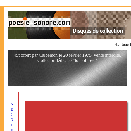
45t Jane 
45t offert par Calberson le 20 février 1975, vente interdite,
Collector dédicacé "lots of love"
A
B
C
D
E
F