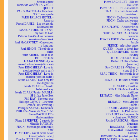
Seconds grate
Pierre BACHELET - Elle est
Parade de variétés LA VACHE
d'ailleurs
QUI RIT
Pierre BACHELET - Les corons
PARIS MATCH - Le Pape Jean
PIGALLE - Dans la salle du
XXIII vous parle
bar-tabac...
PARIS PALACE HOTEL -
PIJON - Cache-cache party
Ramona
PIJON - Cache-cache party
Pascal DANEL - Les neiges du
(remix)
Kilimandjaro
PINK FLOYD - Another brick
PASSION FODDER - I'd sell
in the Wall ²
my soul to God
PORTE MENTAUX - Combat
Patricia KAAS - Une dernière
des races
semaine à New York
POWER ROCK - Saxon & Deep
Paul McCARTNEY - Once upon
Purple
a long ago
PRINCE - Alphabet street
Paul SIMON - The obvious
QUEEN - I want to break free
child
QUEENSRYCHE - Silent
Paula ABDUL - Rush rush
lucidity
PAULETTE de
R.E.M. - The one I love
L'AJACCIENNE - Ça se
Rachid TAHA - Barbès
corse/La boudeuse (dédicacé)
[remixes]
Peter KINGSBERY - Love in
Ray CHARLES - Without a
motion (remix radio edit)
song (1 & 2)
Peter KINGSBERY - Love in
REAL THING - Stone cold love
motion (version radio)
affair
Petula CLARK - Don't cry for
RENAUD - It is not because
me Argentina
you are
Petula CLARK - The old
RENAUD - Jonathan
fashioned way
RENAUD - Marchand de
Petula CLARK/Junior MAGLI -
cailloux
SP biface Juke-Box
RENAUD - Miss Maggie [Juke-
Phil RAY - Save our star
Box]
Philippe GUYOT - Les yeux
RENAUD - Miss Maggie
cernés [Test Pressing]
[Promo]
Philippe SAISSE - Kelbomek
RENAUD - Mistral gagnant
PHILIPS - Vœux de Noël 1958
RENAUD - P'tit voleur
Pierre BACHELET -
RENAULT 4 - Re-prenez le
Marionnettiste
volant avec FANGIO
Pierre LEFEBVRE - 2 succès de
Richie SAMBORA - Mister
Mireille MATHIEU
bluesman
PIJON - Mensonges d'une nuit
Rika ZARAÏ - Aba-nibi
d'été
Rika ZARAÏ - Hava netse
PLATTERS - You'll never never
bamahol
know [White Label]
RIMSHOTS - Do what you feel
Punchs PITTERSON - Reggae-
RITA MITSOUKO - Andy + Un