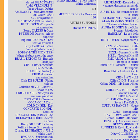
Sidney BECHET - Silent night /
de mai 68 [ACÉTATE]
AIR FRANCE - Escale-Party,
White Christmas
André VERCHUREN -
vacances dansantes autour du
Tangos/Pasos-Dobles
monde
CD
Art BLAKEY - Jazz Messengers
AIR INTER - Notre monde c'est
MERCEDES BENZ - Mercedes
70 [White Label]
la France
190
AZ - Compilations
Al MARTINO - Torero (maxi)
85150/85151 [White Labels]
ALAN PARSONS PROJECT -
AUTRES SUPPORTS
BEETHOVEN - Disque de
The turn of a friendly card
démonstration
ALPHA BLONDY & the Solar
Divine MADNESS
Benny CARTER & Oscar
System - Révolution
PETERSON Quartet - Alone
BARCLAY - Le son de la
together
rumeur
Big Bill BROONZY - Last
BEETHOVEN - Symphonies 1
session volume 1
& 2
Billy Joe ROYAL - Test
BIZZL - 12 Sommer Hits 82
Pressing [White Label]
BIZZL - Sommer Hits 83
BOBBY & THE MIDNITES -
BIZZL - Sommer Hits 84
Where the beat meets the street
BIZZL - Tropical Hits 87
BRASIL EXPORT 73 - Brussels
BMG ARIOLA Belgium -
Trade Fair
Bonjour la France
CBS - 4 slows enchaînés
Brian ENO - Ambient 1 - Music
CBS - Slows 87
for airports
CHARLIE - Charlie (5)
Brian ENO - Ambient 4 - On
CHER - Love and
Land
understanding
CBS - Été 73 vol.1
Chris DE BURGH - Flying
Céline DION - I'm alive
colours
Céline DION - My heart will go
Christine McVIE - Love will
on
show us how
CHILL FAC-TORR - Twist
Cliff RICHARD - Now you see
(round'n'round)
me, now you don't
CHURCH - Starfish
COCA-COLA Chansons
CLASH - The Magnificent
COCA-COLA Disco
Seven / The Call Up
COLD CHISEL - East
CULTURE DANCE 7 - House
CONCRETE BLONDE -
Mix
Caroline
CURE - Pornography
DÉCLARATION (fiscale) 1964
DAVE - Dave [White Label]
DELHAY/LECOUDE - Succès
Debbie HARRY - Rockbird
de Paris
DEVO - Q: Are we not men?
Dizzy GILLESPIE - Sonny
DEXYS MIDNIGHT
Rollins / Sonny Stitt sessions
RUNNERS & Kevin Rowland -
Django REINHARDT n°73610
Too-Rye-Ay
[White Label]
Dizzy GILLESPIE - At
DVORAK - Symphonie du
Newport