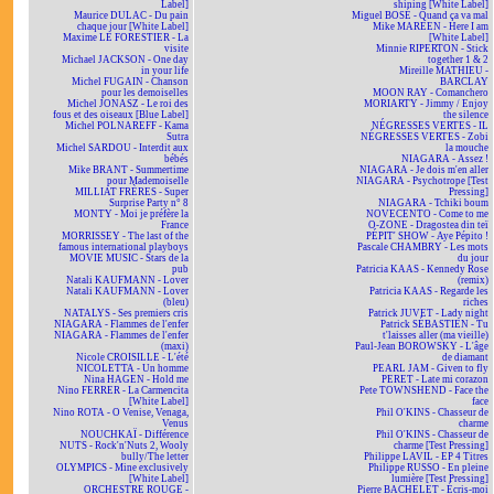
Label]
shining [White Label]
Maurice DULAC - Du pain
Miguel BOSÉ - Quand ça va mal
chaque jour [White Label]
Mike MAREEN - Here I am
Maxime LE FORESTIER - La
[White Label]
visite
Minnie RIPERTON - Stick
Michael JACKSON - One day
together 1 & 2
in your life
Mireille MATHIEU -
Michel FUGAIN - Chanson
BARCLAY
pour les demoiselles
MOON RAY - Comanchero
Michel JONASZ - Le roi des
MORIARTY - Jimmy / Enjoy
fous et des oiseaux [Blue Label]
the silence
Michel POLNAREFF - Kama
NÉGRESSES VERTES - IL
Sutra
NÉGRESSES VERTES - Zobi
Michel SARDOU - Interdit aux
la mouche
bébés
NIAGARA - Assez !
Mike BRANT - Summertime
NIAGARA - Je dois m'en aller
pour Mademoiselle
NIAGARA - Psychotrope [Test
MILLIAT FRÈRES - Super
Pressing]
Surprise Party n° 8
NIAGARA - Tchiki boum
MONTY - Moi je préfère la
NOVECENTO - Come to me
France
O-ZONE - Dragostea din teï
MORRISSEY - The last of the
PÉPIT' SHOW - Aye Pépito !
famous international playboys
Pascale CHAMBRY - Les mots
MOVIE MUSIC - Stars de la
du jour
pub
Patricia KAAS - Kennedy Rose
Natali KAUFMANN - Lover
(remix)
Natali KAUFMANN - Lover
Patricia KAAS - Regarde les
(bleu)
riches
NATALYS - Ses premiers cris
Patrick JUVET - Lady night
NIAGARA - Flammes de l'enfer
Patrick SÉBASTIEN - Tu
NIAGARA - Flammes de l'enfer
t'laisses aller (ma vieille)
(maxi)
Paul-Jean BOROWSKY - L'âge
Nicole CROISILLE - L'été
de diamant
NICOLETTA - Un homme
PEARL JAM - Given to fly
Nina HAGEN - Hold me
PERET - Late mi corazon
Nino FERRER - La Carmencita
Pete TOWNSHEND - Face the
[White Label]
face
Nino ROTA - O Venise, Venaga,
Phil O'KINS - Chasseur de
Venus
charme
NOUCHKAÏ - Différence
Phil O'KINS - Chasseur de
NUTS - Rock'n'Nuts 2, Wooly
charme [Test Pressing]
bully/The letter
Philippe LAVIL - EP 4 Titres
OLYMPICS - Mine exclusively
Philippe RUSSO - En pleine
[White Label]
lumière [Test Pressing]
ORCHESTRE ROUGE -
Pierre BACHELET - Écris-moi