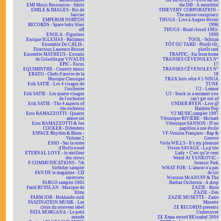
authentiques
the BEATLES - Love me do
EMI Music Ressources - Smile
the DØ - A mouthful
EMILE & IMAGES - Rio de
THIEVERY CORPORATION -
Janvier
The mirror conspiracy
EMPEROR NORTON
THUGS - Live à Angers février
RECORDS - Space baby blast
1996
off
THUGS - Road closed 1983-
ENOLA - Figurines
1999
Enrique IGLESIAS - Bailamos
TOOL - Schism
Ensemble De CÆLIS -
TÔT OU TARD - Plutôt tôt,
Direction Laurence Brisset
plutôt tard
Ensemble MATHEUS - Extraits
TRAFFIC - Far from home
de Griselda par VIVALDI
TRANSES CÉVENOLES N°
EPIC - Focus
17
EQUIMINTHE - Country music
TRANSES CÉVENOLES N°
ERATO - Chefs d'œuvre de la
18
Musique Classique
TRAX hors série # 5 NINJA
Erik SATIE - Les 4 visages de
TUNE
l'orchestre
U2 - Lemon
Erik SATIE - Les quatre visages
U2 - Stuck in a moment you
de l'orchestre
can't get out of
Erik SATIE - The 4 aspects of
UNDER BYEN - Live @
the orchestra
Haldern Pop
Eros RAMAZZOTTI - Quanto
V2 MUSIC sampler 1997
amore sei
Véronique RIVIÈRE - Michaël
Eros RAMAZZOTTI & Joe
Véronique SANSON - D'un
COCKER - Difendero
papillon à une étoile
ESPACE Rhythm & Blues -
VF-Version Française - Rap &
Volume 2
Groove
ESSO - Sur la route
Viola WILLS - It's my pleasure
d'Hollywood
Vivien SAVAGE - La p'tite
ETERNAL LOVE - le meilleur
Lady + C'est qu'le vent
des slows
Weird Al YANKOVIC -
F-COMMUNICATIONS - 7th
Jurassic Park
birthday sampler
WHAT FOR - L'amour n'a pas
FAN DE le magazine - CD
de loi
interview
Winston McANUFF & The
FARGO sampler 2005
Bazbaz Orchestra - A drop
Farid RUSSLAN - Musique de
ZAZIE - Rose
films
ZAZIE - Zen
FARM JOB - Hokkaïdo rush
ZAZIE MUSETTE - Zazie
FASZINATION MUSIK - Les
Musette
clous du nouveau label
ZE RECORDS presents
FATA MORGANA - Le petit
Undercover
monde
ZE Xmas record REloaded 2004