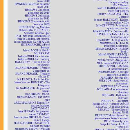
hiver 2010
the space cowboy
HMNEWS Collection automne
JAZZ Masters
hiver 2011
Jean RICHARD présente les
HMNEWS Collection
loups (PIF gadget)
printemps été 2010
Johnny HALLYDAY - PLV
HMNEWS Collection
L'attente
printemps été 2012
Johnny HALLYDAY - Retiens
HMNEWS Nouveautés août
la nuit (parfum + CD)
décembre 2009
Julie ZENATTI - Je voudrais
HONDA HRV Joy Machine
que tu me consoles
Hubert-Félix THIÉFAINE -
Julie ZENATTI - L'amour suffit
Scandale mélancolique
LAVERIE de FAMILLE - Le
IAM - Nés sous la même étoile
best of saison 2
iJazz @ London Jazz Festival
Lisa DOBY - Live @ WYB7
incontournables CLASSIQUES
Mademoiselle K - Live au
INTERMARCHÉ la Ferté
Printemps de Bourges
Bernard
Michael JACKSON - HIStory
Irène JACOB lit Haruki
Book 1
MURAKAMI
Michel HOUELLEBECQ -
Isabelle BOULAY - Sans toi
Présence humaine
Isabelle BOULAY + Johnny
NINJA TUNE - Ninjaskinz
HALLYDAY - Tout au bout de
NRJ - cassette PASSOA n° 1
nos peines
OUTILS WOLF - Bulletin
ISLAND/REMARK - Treasure
d'information n°1
2 printemps 96
PHONOSCOPE - Cantique
ISLAND/REMARK - Treasure
(grotte de Lourdes)
4 hiver 97
PLACEBO - Protège-moi
Jack RADICS - It's in her kiss
POLYDOR - Sous le soleil
James Newton HOWARD - The
exactement
Interpreter
PORTISHEAD - Dummy
Jan GARBAREK - In praise of
POULAIN - Les animaux en
dreams
chansons
Jane BIRKIN - Jane B.
POULAIN - Rythmes et
Janet JACKSON - The velvet
chansons
rope
PROJET X - Love reflex
JAZZ MAGAZINE Tant qu'il y
Rachid TAHA - sampler Olé Olé
aura des hommes
RENAUD - À la Belle de Mai
JAZZ Tublieft 3
RENAUD - The meilleur of
Jean FERRAT - Ses premiers
Renaud 75-95
succès 1958-1961
RENAULT Motoculture - Les
Jean-Jacques MILTEAU - Sweet
gros tracteurs Renault arrivent
home Chicago
RFI - 100 ans de radio
JEFF GAUTHIER GOATETTE
Serge Le Péron - LÉAUD
- One and the same
L'UNIQUE
Jennifer HOYSTON + William