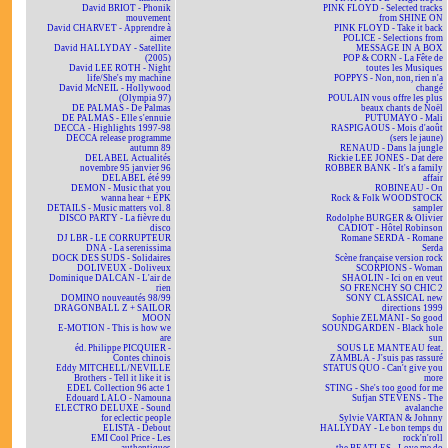
David BRIOT - Phonik
PINK FLOYD - Selected tracks
mouvement
from SHINE ON
David CHARVET - Apprendre à
PINK FLOYD - Take it back
aimer
POLICE - Selections from
David HALLYDAY - Satellite
MESSAGE IN A BOX
(2005)
POP & CORN - La Fête de
David LEE ROTH - Night
toutes les Musiques
life/She's my machine
POPPYS - Non, non, rien n'a
David McNEIL - Hollywood
changé
(Olympia 97)
POULAIN vous offre les plus
DE PALMAS - De Palmas
beaux chants de Noël
DE PALMAS - Elle s'ennuie
PUTUMAYO - Mali
DECCA - Highlights 1997-98
RASPIGAOUS - Mois d'août
DECCA release programme
(sers le jaune)
autumn 89
RENAUD - Dans la jungle
DELABEL Actualités
Rickie LEE JONES - Dat dere
novembre 95 janvier 96
ROBBER BANK - It's a family
DELABEL été 99
affair
DEMON - Music that you
ROBINEAU - On
wanna hear + EPK
Rock & Folk WOODSTOCK
DETAILS - Music matters vol. 8
sampler
DISCO PARTY - La fièvre du
Rodolphe BURGER & Olivier
disco
CADIOT - Hôtel Robinson
DJ LBR - LE CORRUPTEUR
Romane SERDA - Romane
DNA - La serenissima
Serda
DOCK DES SUDS - Solidaires
Scène française version rock
DOLIVEUX - Doliveux
SCORPIONS - Woman
Dominique DALCAN - L'air de
SHAOLIN - Ici on en veut
rien
SO FRENCHY SO CHIC 2
DOMINO nouveautés 98/99
SONY CLASSICAL new
DRAGONBALL Z + SAILOR
directions 1999
MOON
Sophie ZELMANI - So good
E-MOTION - This is how we
SOUNDGARDEN - Black hole
are
sun
éd. Philippe PICQUIER -
SOUS LE MANTEAU feat.
Contes chinois
ZAMBLA - J'suis pas rassuré
Eddy MITCHELL/NEVILLE
STATUS QUO - Can't give you
Brothers - Tell it like it is
more
EDEL Collection 96 acte 1
STING - She's too good for me
Edouard LALO - Namouna
Sufjan STEVENS - The
ELECTRO DELUXE - Sound
avalanche
for eclectic people
Sylvie VARTAN & Johnny
ELISTA - Debout
HALLYDAY - Le bon temps du
EMI Cool Price - Les
rock'n'roll