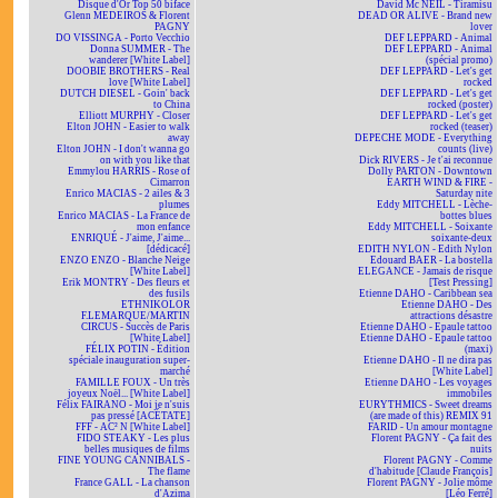
Disque d'Or Top 50 biface
David Mc NEIL - Tiramisu
Glenn MEDEIROS & Florent
DEAD OR ALIVE - Brand new
PAGNY
lover
DO VISSINGA - Porto Vecchio
DEF LEPPARD - Animal
Donna SUMMER - The
DEF LEPPARD - Animal
wanderer [White Label]
(spécial promo)
DOOBIE BROTHERS - Real
DEF LEPPARD - Let's get
love [White Label]
rocked
DUTCH DIESEL - Goin' back
DEF LEPPARD - Let's get
to China
rocked (poster)
Elliott MURPHY - Closer
DEF LEPPARD - Let's get
Elton JOHN - Easier to walk
rocked (teaser)
away
DEPECHE MODE - Everything
Elton JOHN - I don't wanna go
counts (live)
on with you like that
Dick RIVERS - Je t'ai reconnue
Emmylou HARRIS - Rose of
Dolly PARTON - Downtown
Cimarron
EARTH WIND & FIRE -
Enrico MACIAS - 2 ailes & 3
Saturday nite
plumes
Eddy MITCHELL - Lèche-
Enrico MACIAS - La France de
bottes blues
mon enfance
Eddy MITCHELL - Soixante
ENRIQUÉ - J'aime, J'aime...
soixante-deux
[dédicacé]
EDITH NYLON - Edith Nylon
ENZO ENZO - Blanche Neige
Edouard BAER - La bostella
[White Label]
ELEGANCE - Jamais de risque
Erik MONTRY - Des fleurs et
[Test Pressing]
des fusils
Etienne DAHO - Caribbean sea
ETHNIKOLOR
Etienne DAHO - Des
F.LEMARQUE/MARTIN
attractions désastre
CIRCUS - Succès de Paris
Etienne DAHO - Epaule tattoo
[White Label]
Etienne DAHO - Epaule tattoo
FÉLIX POTIN - Édition
(maxi)
spéciale inauguration super-
Etienne DAHO - Il ne dira pas
marché
[White Label]
FAMILLE FOUX - Un très
Etienne DAHO - Les voyages
joyeux Noël... [White Label]
immobiles
Félix FAIRANO - Moi je n'suis
EURYTHMICS - Sweet dreams
pas pressé [ACÉTATE]
(are made of this) REMIX 91
FFF - AC² N [White Label]
FARID - Un amour montagne
FIDO STEAKY - Les plus
Florent PAGNY - Ça fait des
belles musiques de films
nuits
FINE YOUNG CANNIBALS -
Florent PAGNY - Comme
The flame
d'habitude [Claude François]
France GALL - La chanson
Florent PAGNY - Jolie môme
d'Azima
[Léo Ferré]