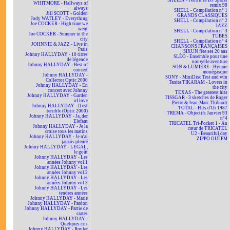
SHEILA - Feutrines DJ Spacer
WHITMORE - Hallways of
remix 98
always
SHELL - Compilation n° 1
Jill SCOTT - Golden
GRANDS CLASSIQUES
Jody WATLEY - Everything
SHELL - Compilation n° 2
Joe COCKER - High time we
JAZZ
went
SHELL - Compilation n° 3
Joe COCKER - Summer in the
TUBES
city
SHELL - Compilation n° 4
JOHNNIE & JAZZ - Live in
CHANSONS FRANÇAISES
Paris
SIXUN fête ses 20 ans
Johnny HALLYDAY - 10 titres
SLÉO - Ensemble pour une
de légende
nouvelle aventure
Johnny HALLYDAY - Best of
SON & LUMIÈRE - Hymne
concert
monégasque
Johnny HALLYDAY -
SONY - MiniDisc Test and win
Collector Optic 2000
Tanita TIKARAM - Lovers in
Johnny HALLYDAY - En
the city
concert avec Johnny
TEXAS - The greatest hits
Johnny HALLYDAY - Garden
TISSGAR - 3 sketches de Roger
of love
Pierre & Jean-Marc Thibault
Johnny HALLYDAY - Il est
TOTAL - Hits d'Or 1987
terrible (Optic 2000)
TREMA - Objectifs Janvier 93
Johnny HALLYDAY - Ja, der
n°4
Elefant
TRICATEL Tri-Pocket 1 - Au
Johnny HALLYDAY - Je la
cœur de TRICATEL
croise tous les matins
U2 - Beautiful day
Johnny HALLYDAY - Je n'ai
ZIPPO OUÏ FM
jamais pleuré
Johnny HALLYDAY - LEGAL,
le goût
Johnny HALLYDAY - Les
années Johnny vol.1
Johnny HALLYDAY - Les
années Johnny vol.2
Johnny HALLYDAY - Les
années Johnny vol.3
Johnny HALLYDAY - Les
tendres années
Johnny HALLYDAY - Marie
Johnny HALLYDAY - Pardon
Johnny HALLYDAY - Partie de
cartes
Johnny HALLYDAY -
Quelques cris
Johnny HALLYDAY - Rouler