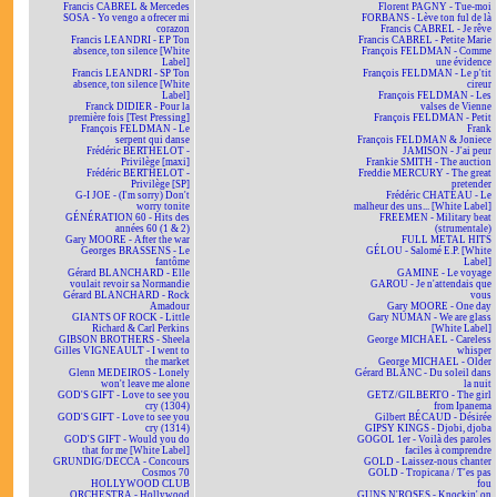
Francis CABREL & Mercedes
Florent PAGNY - Tue-moi
SOSA - Yo vengo a ofrecer mi
FORBANS - Lève ton ful de là
corazon
Francis CABREL - Je rêve
Francis LEANDRI - EP Ton
Francis CABREL - Petite Marie
absence, ton silence [White
François FELDMAN - Comme
Label]
une évidence
Francis LEANDRI - SP Ton
François FELDMAN - Le p'tit
absence, ton silence [White
cireur
Label]
François FELDMAN - Les
Franck DIDIER - Pour la
valses de Vienne
première fois [Test Pressing]
François FELDMAN - Petit
François FELDMAN - Le
Frank
serpent qui danse
François FELDMAN & Joniece
Frédéric BERTHELOT -
JAMISON - J'ai peur
Privilège [maxi]
Frankie SMITH - The auction
Frédéric BERTHELOT -
Freddie MERCURY - The great
Privilège [SP]
pretender
G-I JOE - (I'm sorry) Don't
Frédéric CHATEAU - Le
worry tonite
malheur des uns... [White Label]
GÉNÉRATION 60 - Hits des
FREEMEN - Military beat
années 60 (1 & 2)
(strumentale)
Gary MOORE - After the war
FULL METAL HITS
Georges BRASSENS - Le
GÉLOU - Salomé E.P. [White
fantôme
Label]
Gérard BLANCHARD - Elle
GAMINE - Le voyage
voulait revoir sa Normandie
GAROU - Je n'attendais que
Gérard BLANCHARD - Rock
vous
Amadour
Gary MOORE - One day
GIANTS OF ROCK - Little
Gary NUMAN - We are glass
Richard & Carl Perkins
[White Label]
GIBSON BROTHERS - Sheela
George MICHAEL - Careless
Gilles VIGNEAULT - I went to
whisper
the market
George MICHAEL - Older
Glenn MEDEIROS - Lonely
Gérard BLANC - Du soleil dans
won't leave me alone
la nuit
GOD'S GIFT - Love to see you
GETZ/GILBERTO - The girl
cry (1304)
from Ipanema
GOD'S GIFT - Love to see you
Gilbert BÉCAUD - Désirée
cry (1314)
GIPSY KINGS - Djobi, djoba
GOD'S GIFT - Would you do
GOGOL 1er - Voilà des paroles
that for me [White Label]
faciles à comprendre
GRUNDIG/DECCA - Concours
GOLD - Laissez-nous chanter
Cosmos 70
GOLD - Tropicana / T'es pas
HOLLYWOOD CLUB
fou
ORCHESTRA - Hollywood
GUNS N'ROSES - Knockin' on