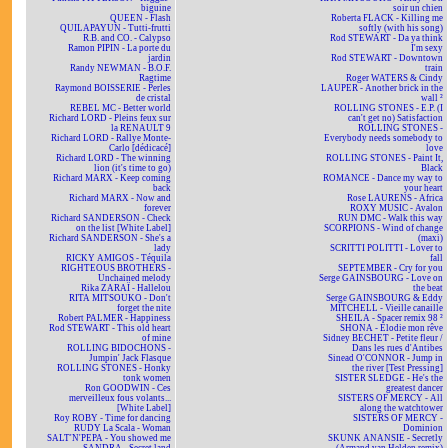
biguine
soir un chien
QUEEN - Flash
Roberta FLACK - Killing me
QUILAPAYUN - Tutti-frutti
softly (with his song)
R.B. and CO. - Calypso
Rod STEWART - Da ya think
Ramon PIPIN - La porte du
I'm sexy
jardin
Rod STEWART - Downtown
Randy NEWMAN - B.O.F.
train
Ragtime
Roger WATERS & Cindy
Raymond BOISSERIE - Perles
LAUPER - Another brick in the
de cristal
wall ²
REBEL MC - Better world
ROLLING STONES - E.P. (I
Richard LORD - Pleins feux sur
can't get no) Satisfaction
la RENAULT 9
ROLLING STONES -
Richard LORD - Rallye Monte-
Everybody needs somebody to
Carlo [dédicacé]
love
Richard LORD - The winning
ROLLING STONES - Paint It,
lion (it's time to go)
Black
Richard MARX - Keep coming
ROMANCE - Dance my way to
back
your heart
Richard MARX - Now and
Rose LAURENS - Africa
forever
ROXY MUSIC - Avalon
Richard SANDERSON - Check
RUN DMC - Walk this way
on the list [White Label]
SCORPIONS - Wind of change
Richard SANDERSON - She's a
(maxi)
lady
SCRITTI POLITTI - Lover to
RICKY AMIGOS - Téquila
fall
RIGHTEOUS BROTHERS -
SEPTEMBER - Cry for you
Unchained melody
Serge GAINSBOURG - Love on
Rika ZARAÏ - Hallelou
the beat
RITA MITSOUKO - Don't
Serge GAINSBOURG & Eddy
forget the nite
MITCHELL - Vieille canaille
Robert PALMER - Happiness
SHEILA - Spacer remix 98 ²
Rod STEWART - This old heart
SHONA - Elodie mon rêve
of mine
Sidney BECHET - Petite fleur /
ROLLING BIDOCHONS -
Dans les rues d'Antibes
Jumpin' Jack Flasque
Sinead O'CONNOR - Jump in
ROLLING STONES - Honky
the river [Test Pressing]
tonk women
SISTER SLEDGE - He's the
Ron GOODWIN - Ces
greatest dancer
merveilleux fous volants...
SISTERS OF MERCY - All
[White Label]
along the watchtower
Roy ROBY - Time for dancing
SISTERS OF MERCY -
RUDY La Scala - Woman
Dominion
SALT'N'PEPA - You showed me
SKUNK ANANSIE - Secretly