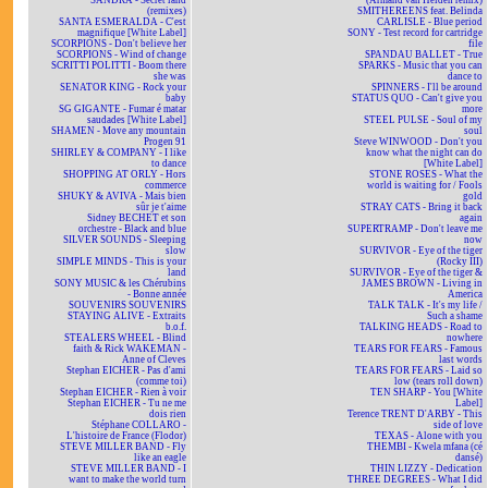
SANDRA - Secret land
(Armand van Helden remix)
(remixes)
SMITHEREENS feat. Belinda
SANTA ESMERALDA - C'est
CARLISLE - Blue period
magnifique [White Label]
SONY - Test record for cartridge
SCORPIONS - Don't believe her
file
SCORPIONS - Wind of change
SPANDAU BALLET - True
SCRITTI POLITTI - Boom there
SPARKS - Music that you can
she was
dance to
SENATOR KING - Rock your
SPINNERS - I'll be around
baby
STATUS QUO - Can't give you
SG GIGANTE - Fumar é matar
more
saudades [White Label]
STEEL PULSE - Soul of my
SHAMEN - Move any mountain
soul
Progen 91
Steve WINWOOD - Don't you
SHIRLEY & COMPANY - I like
know what the night can do
to dance
[White Label]
SHOPPING AT ORLY - Hors
STONE ROSES - What the
commerce
world is waiting for / Fools
SHUKY & AVIVA - Mais bien
gold
sûr je t'aime
STRAY CATS - Bring it back
Sidney BECHET et son
again
orchestre - Black and blue
SUPERTRAMP - Don't leave me
SILVER SOUNDS - Sleeping
now
slow
SURVIVOR - Eye of the tiger
SIMPLE MINDS - This is your
(Rocky III)
land
SURVIVOR - Eye of the tiger &
SONY MUSIC & les Chérubins
JAMES BROWN - Living in
- Bonne année
America
SOUVENIRS SOUVENIRS
TALK TALK - It's my life /
STAYING ALIVE - Extraits
Such a shame
b.o.f.
TALKING HEADS - Road to
STEALERS WHEEL - Blind
nowhere
faith & Rick WAKEMAN -
TEARS FOR FEARS - Famous
Anne of Cleves
last words
Stephan EICHER - Pas d'ami
TEARS FOR FEARS - Laid so
(comme toi)
low (tears roll down)
Stephan EICHER - Rien à voir
TEN SHARP - You [White
Stephan EICHER - Tu ne me
Label]
dois rien
Terence TRENT D'ARBY - This
Stéphane COLLARO -
side of love
L'histoire de France (Flodor)
TEXAS - Alone with you
STEVE MILLER BAND - Fly
THEMBI - Kwela mfana (cé
like an eagle
dansé)
STEVE MILLER BAND - I
THIN LIZZY - Dedication
want to make the world turn
THREE DEGREES - What I did