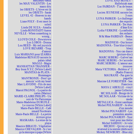
Meilleurs vœux
LOVE AND MONEY -
les MAX VALENTIN - Les
Halleluiah man
maux dits
Luc FAIRDAN - T'as de beaux
les OBJETS - L'hiver est là
lolos
les OBJETS - Sarah
Lucien JEUNESSE raconte les
LEVEL 42 - Heaven in my
3 ours
hands
LUNA PARKER - Le challenge
Liane FOLY - Il est mort le
des espoirs
soleil
LUNA PARKER - Tes états
Linda DE SUZA - Amalia
d'âme Eric
Linda RONSTADT/Aaron
Lydia VERKINE - La mélodie
NEVILLE - When something is
des enfants
wrong...
M & Mme FAIRDAN - Beaux
LLOYD COLE - Downtown
lolos
Los LOBOS - Donna
MADNESS - Our house
Lou REED - My red joystick
MADONNA - True blue (vinyl
LOVE BIZARRE - Trop
bleu)
d'amour
MADONNA - You can dance
Luis MARIANO pour IZARRA
(picture-disc)
Madeleine RENAUD raconte le
MARC SEBERG - Galver'ran
palais idéal
MARC SEBERG - Je t'accorde
MAGGI - Magie
MARC SEBERG - L'amour aux
MANHATTAN TRANSFER -
trousses
Boy from N.Y.C. [White Label]
Maria VICTORIA - Boléros n° 2
MANITAS de PLATA -
(Radio France)
Hommages
MAURANE - Pas gaie la
MANTRONIX - Don't go
pagaille
messin' with my heart
Maxime LE FORESTIER - San
Marc LAVOINE - Fils de moi
Francisco
[White Label]
MAYA L'ABEILLE - vinyl
Marcel PAGNOL - La partie de
jaune Collector
cartes (Marius)
MC SOLAAR - Bouge de là
MARIE-CLAIRE/PHILIPS - Un
MC SOLAAR - Victime de la
soir de Vie Parisienne
mode
Marie-Madeleine DURUFLÉ -
METALLICA - Enter sandman
Le coucou [White Label]
Michel POLNAREFF - Je rêve
Marie-Paule BELLE - Café
d'un monde
renard/Nosferatu
Michel POLNAREFF - Les
Marie-Paule BELLE - La petite
premières années
écriture grise
Michel POLNAREFF - Tout
MASKARA - La reine de la
tout pour ma chérie
playa
Michel SARDOU - Je vole
Maurice BIRAUD - Végétaline
MICHOU - Qu'est-ce qui
Maurice CHEVALIER - Si c'est
m'attend à la rentrée (dédicacé)
ça la musique à papa [White
Mickey NEWBURY - Blue sky