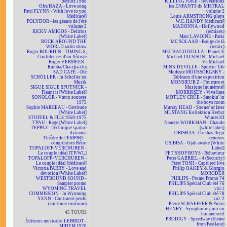
Berlioz 1988
KILLING JOKE - Revelations
Ofra HAZA - Love song
les ENFANTS du MISTRAL
Patti FLYNN - With love to you
volume 2
[dédicacé]
Louis ARMSTRONG plays
POLYDOR - les géants de l'été
W.C. HANDY [dédicacé]
volume 2
MADONNA - Hollywood
RICKY AMIGOS - Delirios
(remixes)
[White Label]
Marc LAVOINE - Paris
ROCK AROUND THE
MC SOLAAR - Bouge de là
WORLD radio show
(remix)
Roger BOURDIN - TIMING 8,
MECHAGODZILLA - Planet X
Confidences d'un flûtiste
Michael JACKSON - Michael
Roger VERMEER -
Vs Michael
Rumba/Cha-cha-cha
MINK DEVILLE - Sportin' life
SAD CAFÉ - Olé
Modeste MOUSSORGSKY -
SCHÖLLER - In Schöller ist
Tableaux d'une exposition
Musik
MONSIEUR Z - Fourrure et
SIGUE SIGUE SPUTNICK -
Musique [numéroté]
Flaunt it [White Label]
MORRISSEY - Viva hate
SONOLOR - Vœux sonores
MÖTLEY CRÜE - Smokin' in
1975
the boys room
Sophie MARCEAU - Certitude
Murray HEAD - Sooner or later
[White Label]
MUSTANG Kollektion Herbst
STOFFEL & FILS 1950-1975
Winter 83
T'PAU - Rage [White Label]
Nanette WORKMAN - Chaude
TEPPAZ - Technique spatio-
[white label]
dynamic
ORISHAS - Orishas llego
Théâtre de l'EMPIRE -
remixes
compilation Rétro
OSIBISA - Ojah awake [White
TOPALOFF-VERCHUREN -
Label]
Le couple idéal [TP/WL]
PET SHOP BOYS - Behaviour
TOPALOFF~VERCHUREN -
Peter GABRIEL - 4 (Security)
Le couple idéal [dédicacé]
Peter TOSH - Captured live
Victoria PARRY - Love and
Philip OAKEY & Giorgio
devotion [White Label]
MORODER
WESTBOUND SOUND -
PHILIPS - Promo Promo 74
Sampler promo
PHILIPS Spécial Club été 76
WYOMING TRAVEL
vol.1
COMMISSION - In Wyoming
PHILIPS Spécial Club été 78
YANN - Continent perdu
vol. 2
(continue continue)
Pierre SCHAEFFER & Pierre
HENRY - Symphonie pour un
45 TOURS
homme seul
PRODIGY - Speedway (theme
Éditions musicales LEBRIOT -
from Fastlane)
MIDEM 1970