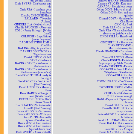
blu [White Label]
Britney SPEARS - Sometimes
Chris EVERS - Ce n'est pas une
Caetano VELOSO - Este amor
vie
CANADA - Mourir les sirènes
Chris REA - I can hear your
Céline DION - I drove all night
heart beat
Céline DION - Mon ami m'a
Chubby CHECKER/Hank
quittée
BALLARD - The twist
Chantal GOYA - Monsieur le
[Acétate]
Chat Botté
CINDERELLA - Nobody's fool
CHIC - Le freak
Claudia BRÜCKEN - Absolute
Chris REA - On the beach
COLL - Pretty little girl [White
Chris REA - That's what they
Label]
always say (rainbow mix)
COLUCHE - La politique
CINDERELLA - Heartbreak
(revue de presse)
station
DADJE MEETING TIME -
CINDERELLA - Shelter me
Ybo libo
CLAN OF XYMOX -
DALIDA - Gigi in paradisco
Muscoviet mosquito
DAN REED NETWORK -
Claude FRANÇOIS - Du pain et
Tiger in a dress
du beurre
Daniel LEDUC - Soleil
Claude FRANÇOIS - Reste
DAVE - Hurlevent
Claude ROGEN - Fantaisie
DAVID + DAVID - Welcome to
Impromptu op. 66 de Chopin
the boomtown
Claudia BRÜCKEN - Fanatic
DAVID + DAVID - Welcome to
COCA-COLA French Rock -
the boomtown [monoface]
Téléphone + Starshooter
David KNOPFLER - Lonely is
COCA-COLA Nicolas
the night
PEYRAC
David KOVEN - Bord à bord
COMMUNARDS - Don't leave
[Test Pressing]
me this way
David LINDLEY - Mercury
CROWDED HOUSE - Fall at
blues
your feet
Dean MARTIN - Change of
CURE - Just like heaven
heart [White Label]
CURE - Never enough
DECCA/GRUNDIG - Hi-Fi
DANI - Papa vient d'épouser la
Stéréo Phase 4
bonne
Dee D. JACKSON - Automatic
Daniel DARC - La ville
lover 88 [Test Pressing]
Danielle DARRIEUX - Le
Démis ROUSSOS - So dreamy
temps d'aimer
Démis ROUSSOS - With you
Dante AGOSTINI - Initiation à
Denis PEPIN - Marinette
la batterie
(j'avais l'air d'un con)
David HALLYDAY - Ooh la la
Diana ROSS - Chain reaction
David HALLYDAY - Wanna
Diana ROSS - Chain reaction
take my time
(special dance mix)
David KOVEN - Afrique
Dick RIVERS - Ainsi soit-elle
David MARTIAL - Célimène