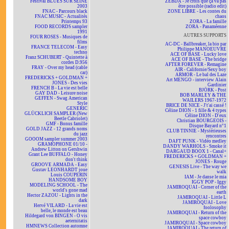
Festival BLUES SUR SEINE
ZEBDA - Je crois que ça va pas
2003
être possible (radio edit)
FNAC - Parcours black
ZONE LIBRE - Les contes du
FNAC MUSIC - Actualités
chaos
Printemps 93
ZORA - La famille
FOOD RECORDS sampler
ZORA - Panaméenne
1991
AUTRES SUPPORTS
FOUR ROSES - Musiques de
films
AC-DC - Ballbreaker, la bio par
FRANCE TELECOM - Easy
Philippe MANOEUVRE
techno
ACE OF BASE - Lucky love
Franz SCHUBERT - Quintette à
ACE OF BASE - The bridge
cordes D.956
AFTER FOREVER - Remagine
FRAY - Over my head (cable
AIR - Californie/Sexy boy
car)
ARMOR - Le bal des Laze
FREDERICKS + GOLDMAN +
Art MENGO - interview Alain
JONES - Des vies
Gardinier
FRENCH B - La vie est belle
BJÖRK - Post
GAY DAD - Leisure noise
BOB MARLEY & THE
GEFFEN - Swag American
WAILERS 1967-1972
Style
BRICE DE NICE - J't'ai cassé !
GENERIC
Céline DION - 1 fille & 4 types
GLÜCKLICH SAMPLER (New
Céline DION - D'eux
Beetle Cabriolet)
Christian BOURGEOIS -
GMF - Bonus famille
Disque Bayard n°1
GOLD JAZZ - 12 grands noms
CLUB TINNIE - Mystérieuses
du jazz
rencontres
GOOOM sampler summer 2003
DAFT PUNK - Vidéo medley
GRAMOPHONE 01/10 -
DANDY WARHOLS - Smoke it
Andrew Litton on Gershwin
DARGAUD BOOX 1 - Canal+
Grant Lee BUFFALO - Honey
FREDERICKS + GOLDMAN +
don't think
JONES - Rouge
GROOVE ARMADA - Easy
GENESIS Live - The way we
Gustav LEONHARDT joue
walk
Louis COUPERIN
IAM - Je danse le mia
HANDSOME BOY
IGGY POP - Iggy
MODELING SCHOOL - The
JAMIROQUAI - Corner of the
world's gone mad
earth
Hector ZAZOU - Lights in the
JAMIROQUAI - Little L
dark
JAMIROQUAI - Love
Hervé VILARD - La vie est
foolosophy
belle, le monde est beau
JAMIROQUAI - Return of the
Hildegard von BINGEN - O vis
space cowboy
aeternitatis
JAMIROQUAI - Space cowboy
HMNEWS Collection automne
JAMIROQUAI - The return of