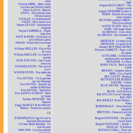
court
right
Victoria ABRIL - Baby when
Angela McCLUSKEY - The
you kiss me [White Label]
things we do
Viktor LAZLO - Baisers
Angelo DEBARRE/Ludovic
VINYL - The nobody men
BEIER - Paroles de swing
[White Label]
Anne-Sophie
VIVALDI - Le chardonneret
MUTTER/Lambert ORKIS -
VIXEN - How much love
The silver album
Warren ZEVON - Sentimental
AOSTE 20 ANS - Hits 76
hygiene
AqME - Dévisager Dieu
Wayne CAMPBELL - Night
Art MENGO - À tes côtés
time rose
Art MENGO - Des bateaux de
WEST & BYRD - Final kiss of
sang
love [White Label]
ARTHUR H - Le baron noir
WHAM - Where did your heart
ARTHUR H - Le goût du H
go
Ashanti ROY Pablo MOSES
William SHELLER - Fier et fou
Winston JARRETT - Natty will
de vous
fly again
William SHELLER - Le carnet à
AUTECHRE - Cichlisuite
spirale
mechanically reclaimed
WON TON TON - Can I come
BÉNABAR - Le dîner
near you
BABA YAGA - Back in the
WONDER STUFF - The size of
USSR
a cow
BB KING - Grandes mitos
WOODENTOPS - You make me
BBM - City of gold
feel
BEL CANTO - Rumour
Yves DUTEIL - J'ai la guitare
BETWEEN THE BURIED
qui me démange
AND ME - Colors
Yves DUTEIL - Prendre un
BLUE SILVER - Musiques
enfant (à Martine)
d'Algérie
Yves DUTEIL - Tarentelle
BLUR - Girls & boys
Yves SAINT-LAURENT - Paris
Bob DYLAN Live at Carnegie
je t'aime
Hall 1963
Zachary RICHARD - My
Bob MARLEY & the Wailers -
Nanette
Kaya
Ziggy MARLEY & the Melody
BORDERS & 6° - Your musical
Makers - Tomorrow people
passport
BRETONS - Chanson rock été
CD
2007
ÉTHIOPIQUES L'âge d'or de la
Brigitte FONTAINE - Ah que la
musique éthiopienne
vie est belle
113 feat. Black Rénégat - Un
Brigitte FONTAINE + Areski +
jour de paix
HIGELIN - D'ailleurs
1900-1949 - Les plus grands
BUFFALO GRILL - Pour ton