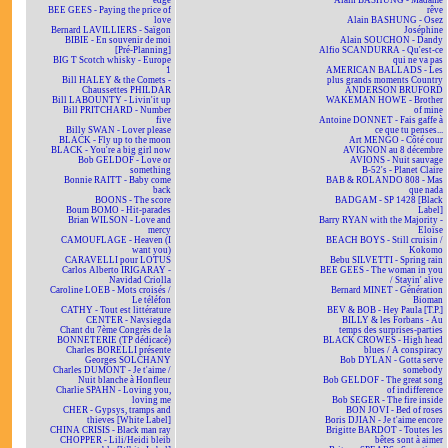
edge
Alain BASHUNG - Madame
BEE GEES - Paying the price of
rêve
love
Alain BASHUNG - Osez
Bernard LAVILLIERS - Saïgon
Joséphine
BIBIE - En souvenir de moi
Alain SOUCHON - Dandy
[Pré-Planning]
Alfio SCANDURRA - Qu'est-ce
BIG T Scotch whisky - Europe
qui ne va pas
1
AMERICAN BALLADS - Les
Bill HALEY & the Comets -
plus grands moments Country
Chaussettes PHILDAR
ANDERSON BRUFORD
Bill LABOUNTY - Livin'it up
WAKEMAN HOWE - Brother
Bill PRITCHARD - Number
of mine
five
Antoine DONNET - Fais gaffe à
Billy SWAN - Lover please
ce que tu penses...
BLACK - Fly up to the moon
Art MENGO - Côté cour
BLACK - You're a big girl now
AVIGNON au 8 décembre
Bob GELDOF - Love or
AVIONS - Nuit sauvage
something
B-52's - Planet Claire
Bonnie RAITT - Baby come
BAB & ROLANDO 808 - Mas
back
que nada
BOONS - The score
BADGAM - SP 1428 [Black
Boum BOMO - Hit-parades
Label]
Brian WILSON - Love and
Barry RYAN with the Majority -
mercy
Eloïse
CAMOUFLAGE - Heaven (I
BEACH BOYS - Still cruisin /
want you)
Kokomo
CARAVELLI pour LOTUS
Bebu SILVETTI - Spring rain
Carlos Alberto IRIGARAY -
BEE GEES - The woman in you
Navidad Criolla
/ Stayin' alive
Caroline LOEB - Mots croisés /
Bernard MINET - Génération
Le téléfon
Bioman
CATHY - Tout est littérature
BEV & BOB - Hey Paula [T.P.]
CENTER - Navsiegda
BILLY & les Forbans - Au
Chant du 7ème Congrès de la
temps des surprises-parties
BONNETERIE (TP dédicacé)
BLACK CROWES - High head
Charles BORELLI présente
blues / A conspiracy
Georges SOLCHANY
Bob DYLAN - Gotta serve
Charles DUMONT - Je t'aime /
somebody
Nuit blanche à Honfleur
Bob GELDOF - The great song
Charlie SPAHN - Loving you,
of indifference
loving me
Bob SEGER - The fire inside
CHER - Gypsys, tramps and
BON JOVI - Bed of roses
thieves [White Label]
Boris DJIAN - Je t'aime encore
CHINA CRISIS - Black man ray
Brigitte BARDOT - Toutes les
CHOPPER - Lili/Heidi bleib
bêtes sont à aimer