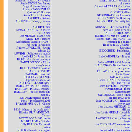
Alfred HITCHCOCK - 100ème
GALLIMARD - Poèmes en
Angie STONE feat. Snoop
chansons
Dogg - I wanna thank ya
Général ALCAZAR - Le rude et
Annette BANNEVILLE
le sensible
Quintet - Folksongs
GLOSTER - Kiss
Annie LENNOX - Why
GROUNDATION - A miracle
ARCHIVE - Get out
GUNS N'ROSES - Don't cry
ARCHIVE - The way you love
GUNS N'ROSES - Pretty tied
me
up
ARCHIVE:disc
GUNS N'ROSES - Since I don't
Aretha FRANKLIN - A rose is
have you (radio version)
still a rose
HADOUK TRIO - Now
Art MENGO - Magdeleine
HARIBO Pik Mix by Radio FG
ARTE - Les 4 saisons
Hubert-Félix THIÉFAINE - La
Association Valentin HAÜY -
tentation du bonheur
Fables de la Fontaine
Hugues de COURSON -
Audrey LAVERGNE - Facing
Sankanda
mirrors 2.0
INDOCHINE - Punishment
AUVIDIS - Religions du monde
park
Axelle RED - Je me fâche
Isabelle BOULAY - Tout un
BABEL - La vie est un cirque
jour
BABYLON ZOO - All the
Isabelle BOULAY & Johnny
money's gone
HALLYDAY - Tout au bout de
BALLANTINE'S Le rituel
nos peines
BANGER SISTERS
ISULATINE - Les plus beaux
BAOBAB - 3 mix dub
chants Corses
BARCLAY - ISLAND -
JAD WIO - Victor
Opération Libération
James CHANCE & Terminal
BARCLAY - ISLAND [bleu]
City - The fix is in
BARCLAY - ISLAND [crème]
James TAYLOR - Hourglass
BARCLAY - ISLAND [orange]
JAMIROQUAI - Black
BARCLAY - Tous les talents du
capricorn day
monde 2
JAMIROQUAI - High times,
BATOFAR cherche Tokyo -
singles 1992-2006
Paris 7-16 décembre 2001
Jean ROCHEFORT - Histoires
BAYARD MUSIQUE - Chants
de voyages
sacrés
Jean-Jacques MILTEAU - JJ
BBM - Where in the world (edit)
Milteau
Béatrice URIA-MONZON -
Jean-Louis MURAT - Le cri du
Carmen
papillon
BETTY BOOP - 1001 nuits
Joe COCKER - Let the healing
Bill DERAIME - Qui a bu
begin
Billy BRAGG - Mr love &
Joe COCKER - When a woman
justice
cries
BLACK - Here it comes again
John CALE - Black acetate