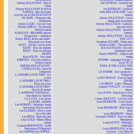
an ou un jour
JENNIFER - Amour express
Johnny HALLYDAY - Que je
Joe COCKER - Unchain my
t'aime
heart
Johnny HALLYDAY & Sylvie
Joe SATRIANI - I believe
VARTAN - Bye bye baby
John MELLENCAMP - Last
Joye du vin à CHÂTEAUNEUF
chance
DU PAPE - Chansons des
Johnny HALLYDAY - Ça ne
échansons
change pas un homme
Julien CLERC - Ce n'est rien
Johnny HALLYDAY - Cadillac
Juliette GRÉCO - Ta jalousie
(picture-disc)
[White Label]
Johnny HALLYDAY - Derrière
KARAJAN - BRAHMS, danses
l'amour
hongroises + catalogue
Johnny HALLYDAY - Succès
Kenny BALL & his jazz band -
1961-1973
Hawaiian war chant
Jonathan STUART - Wako man
KENT - On fait c'qu'on peut
Julien CLERC - This melody
KENT - Tous les mômes
KAJAGOOGOO - Too shy
KENT - Tous les mômes
(midnight mix)
REMIX
Karen CHERYL - Sing to me
Kim WILDE - You came
mama
KIRSTEN - Over the rainbow
KNORR - campagne Europe 1
[White Label]
hiver 78-79
KRÉMA HOLLYWOOD -
KOOL & THE GANG 1990
J.STRAUSS fils, Valse de
hitmix
l'empereur
LA FEMME - Sur la planche /
L'AFFAIRE LOUIS TRIO - Il y
Françoise
a ceux
LADY ROUGE - Eyes of mars
L'AFFAIRE LOUIS TRIO -
[DIOR]
Nous on a tout
LAURENT - Lady / Pharaon
L'AFFAIRE LOUIS TRIO -
Laurent VOULZY - Le soleil
Succès de larmes
donne
L'AFFRONT NATIONAL -
Lee LEWIS - French kiss [Test
Jean-Marie tu charries
Pressing]
LA LUNA - Les cactus
Lenny KRAVITZ - Let love rule
LAZARE - Infidèle
Leon REDBONE - Gotta shake
Lee DORSEY - Shortnin' bread
that thing
[monoface White Label]
Leon REDBONE - Play Gipsy
Lee ELDRED - How's your
play
love life 1&2
Leon REDBONE - Sugar
Lee REED - Ram ram jam
Leonard COHEN - First we take
Lena GOLD - Radio [Blue
Manhattan
Label]
Linda SCOTT - Starlight,
Leonard BERNSTEIN - Gaîté
starbright
Parisienne d'Offenbach
Louis BERTIGNAC et les
les JARDINS de l'OPÉRA -
Visiteurs - Ces idées-là