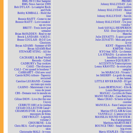
BMG 99/11 Hot Sampler
PROMO
BMG News Janvier 1999
Johnny HALLYDAY - Les
Bob DYLAN - Le sampler Rock
duos inédits
and Folk
Johnny HALLYDAY - Rester
Bobby KIMBALL - Hold the
libre
line
Johnny HALLYDAY - Succès
Bonnie RAITT - Come to me
garantis
Bonnie RAITT - Love sneakin'
Johnny HALLYDAY - Un jour
up on you
viendra ²
BRETT - Trois nuits par
Jordi SAVALL/HESPERION
semaine
XXI - Don Quijote de la
Brian McFADDEN - Real to me
Mancha
Brock LANDARS - S.M.D.U.
Julie ZENATTI - À quoi ça sert
Bruno COULAIS - B.O.F. Les
Julie ZENATTI - Mon ami pour
Choristes
la vie
Bryan ADAMS - Summer of 69
KENT - Hagnesta Hill
Bryan ADAMS/Rod
KMFDM - Nihil
STEWART/STING - All for
KYO feat. SITA - Le chemin
love
LA STRADA - La saison des
CACHAREL & Real World
bouffons (en concert)
Records - Gifted
Laurence EQUILBEY -
CADBURY's Top cookies
ACCENTUS/Transcriptions
CAKE - The distance
Lenny KRAVITZ - In-store play
CALI - C'est quand le bonheur ?
sampler
CARHARTT - Old new soul
les MARACAS - Vivants !
Carole KING tribute - Tapestry
les SHERIFF - Le goût du sang
revisited
et des larmes
Caroline LEGRAND - Comme
LITTLE RIVER BAND - If I get
un train qui roule
lucky
CASINO - Maintenant c'est à
Louis BERTIGNAC - Elle &
vous de jouer
Louis/Bertignacoustic
CBS - Demain tout le monde en
MANAU - La tribu de Dana
parlera
MANO NEGRA - Casa Babylon
Céline DION - Live (for the one
Manu CHAO - Si berie m'était
I love)
contéee
CERRUTI 1881 et le cinéma
MANUELA - Faire l'amour une
CESAR COLLECTOR Canal+
dernière fois
CHAMOIS D'OR - Les grandes
Martine ST-CLAIR & Gino
musiques de films
VANNELLI - L'amour est loi
CHEVROLET - Legends
MASSILIA SOUND SYSTEM -
volume 2
Pas d'arrangement
CHOUBENE - Lila
Matthieu MARTOURET
Chris REA - God's great banana
BOUNCE TRIO - Small streams
skin
big rivers
Christophe MALI - Je vous
Mavis STAPLES - The voice