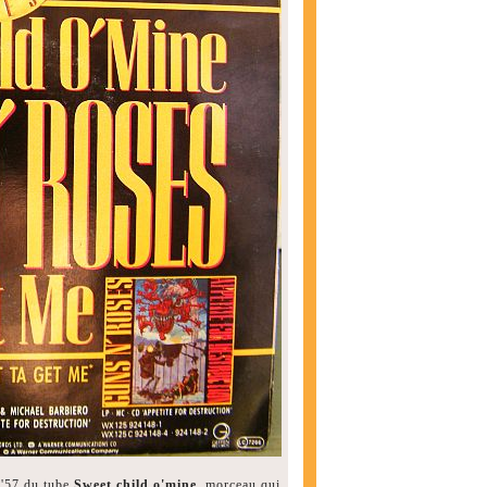
3'57 du tube
Sweet child o'mine
, morceau qui