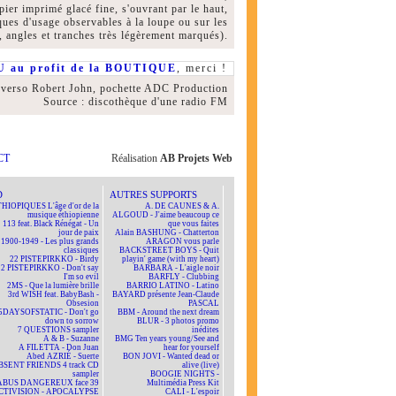
ier imprimé glacé fine, s'ouvrant par le haut,
ues d'usage observables à la loupe ou sur les
, angles et tranches très légèrement marqués).
 au profit de la BOUTIQUE
, merci !
 verso Robert John, pochette ADC Production
Source : discothèque d'une radio FM
CT
Réalisation
AB Projets Web
D
AUTRES SUPPORTS
HIOPIQUES L'âge d'or de la
A. DE CAUNES & A.
musique éthiopienne
ALGOUD - J'aime beaucoup ce
113 feat. Black Rénégat - Un
que vous faites
jour de paix
Alain BASHUNG - Chatterton
1900-1949 - Les plus grands
ARAGON vous parle
classiques
BACKSTREET BOYS - Quit
22 PISTEPIRKKO - Birdy
playin' game (with my heart)
22 PISTEPIRKKO - Don't say
BARBARA - L'aigle noir
I'm so evil
BARFLY - Clubbing
2MS - Que la lumière brille
BARRIO LATINO - Latino
3rd WISH feat. BabyBash -
BAYARD présente Jean-Claude
Obsesion
PASCAL
5DAYSOFSTATIC - Don't go
BBM - Around the next dream
down to sorrow
BLUR - 3 photos promo
7 QUESTIONS sampler
inédites
A & B - Suzanne
BMG Ten years young/See and
A FILETTA - Don Juan
hear for yourself
Abed AZRIÉ - Suerte
BON JOVI - Wanted dead or
BSENT FRIENDS 4 track CD
alive (live)
sampler
BOOGIE NIGHTS -
ABUS DANGEREUX face 39
Multimédia Press Kit
CTIVISION - APOCALYPSE
CALI - L'espoir