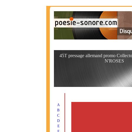
45T pressage allemand promo Collecto
N'ROSES
A
B
C
D
E
F