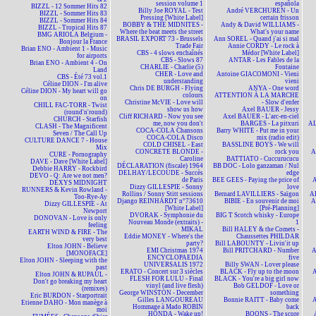
session volume 1
española
BIZZL - 12 Sommer Hits 82
Billy Joe ROYAL - Test
André VERCHUREN - Un
BIZZL - Sommer Hits 83
Pressing [White Label]
certain frisson
BIZZL - Sommer Hits 84
BOBBY & THE MIDNITES -
Andy & David WILLIAMS -
BIZZL - Tropical Hits 87
Where the beat meets the street
What's your name
BMG ARIOLA Belgium -
BRASIL EXPORT 73 - Brussels
Ann SOREL - Quand j'ai si mal
Bonjour la France
Trade Fair
Annie CORDY - Le rock à
Brian ENO - Ambient 1 - Music
CBS - 4 slows enchaînés
Médor [White Label]
for airports
CBS - Slows 87
ANTAR - Les Fables de la
Brian ENO - Ambient 4 - On
CHARLIE - Charlie (5)
Fontaine
Land
CHER - Love and
Antoine GIACOMONI - Vieni
CBS - Été 73 vol.1
understanding
vieni
Céline DION - I'm alive
Chris DE BURGH - Flying
ANYA - One word
Céline DION - My heart will go
colours
ATTENTION À LA MARCHE
on
Christine McVIE - Love will
- Slow d'enfer
CHILL FAC-TORR - Twist
show us how
Axel BAUER - Jessy
(round'n'round)
Cliff RICHARD - Now you see
Axel BAUER - L'arc-en-ciel
CHURCH - Starfish
me, now you don't
BARGES - La pitxuri
AL
CLASH - The Magnificent
COCA-COLA Chansons
Barry WHITE - Put me in your
Seven / The Call Up
COCA-COLA Disco
mix (radio edit)
CULTURE DANCE 7 - House
COLD CHISEL - East
BASSLINE BOYS - We will
Mix
CONCRETE BLONDE -
rock you
A
CURE - Pornography
Caroline
BATTIATO - Cuccurucucu
DAVE - Dave [White Label]
DÉCLARATION (fiscale) 1964
BB DOC - Lolo ganzaman / Nul
Debbie HARRY - Rockbird
DELHAY/LECOUDE - Succès
edge
DEVO - Q: Are we not men?
de Paris
BEE GEES - Paying the price of
A
DEXYS MIDNIGHT
Dizzy GILLESPIE - Sonny
love
RUNNERS & Kevin Rowland -
Rollins / Sonny Stitt sessions
Bernard LAVILLIERS - Saïgon
AL
Too-Rye-Ay
Django REINHARDT n°73610
BIBIE - En souvenir de moi
A
Dizzy GILLESPIE - At
[White Label]
[Pré-Planning]
Newport
DVORAK - Symphonie du
BIG T Scotch whisky - Europe
DONOVAN - Love is only
Nouveau Monde (extraits) -
1
feeling
MIKAL
Bill HALEY & the Comets -
EARTH WIND & FIRE - The
Eddie MONEY - Where's the
Chaussettes PHILDAR
very best
party?
Bill LABOUNTY - Livin'it up
Elton JOHN - Believe
EMI Christmas 1974
Bill PRITCHARD - Number
A
[MONOFACE]
ENCYCLOPAEDIA
five
Elton JOHN - Sleeping with the
UNIVERSALIS 1972
Billy SWAN - Lover please
past
ERATO - Concert sur 3 siècles
BLACK - Fly up to the moon
A
Elton JOHN & RUPAUL -
FLESH FOR LULU - Final
BLACK - You're a big girl now
Don't go breaking my heart
vinyl (and live flesh)
Bob GELDOF - Love or
(remixes)
George WINSTON - December
something
Eric BURDON - Starportrait
Gilles LANGOUREAU
Bonnie RAITT - Baby come
A
Etienne DAHO - Mon manège à
Hommage à Mado ROBIN
back
moi
HONDA - Wake up!
BOONS - The score