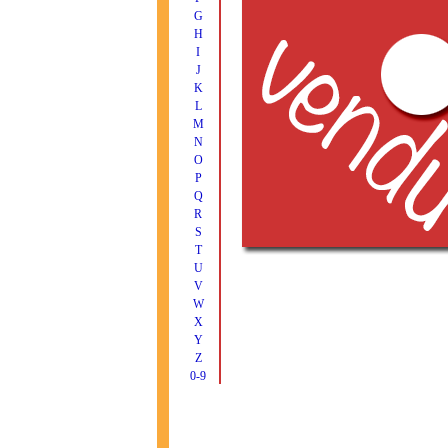
G
H
I
J
K
L
M
N
O
P
Q
R
S
T
U
V
W
X
Y
Z
0-9