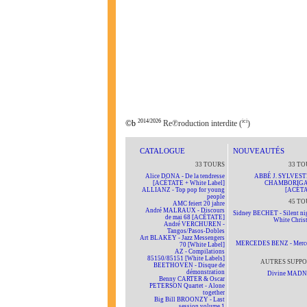
2014/2026
ici
©b
Re℗roduction interdite (
)
CATALOGUE
NOUVEAUTÉS
33 TOURS
33 TO
Alice DONA - De la tendresse
ABBÉ J. SYLVEST
[ACÉTATE + White Label]
CHAMBORIG
ALLIANZ - Top pop for young
[ACÉTA
people
45 TO
AMC feiert 20 jahre
André MALRAUX - Discours
Sidney BECHET - Silent nig
de mai 68 [ACÉTATE]
White Chris
André VERCHUREN -
Tangos/Pasos-Dobles
Art BLAKEY - Jazz Messengers
MERCEDES BENZ - Merc
70 [White Label]
AZ - Compilations
85150/85151 [White Labels]
AUTRES SUPPO
BEETHOVEN - Disque de
démonstration
Divine MAD
Benny CARTER & Oscar
PETERSON Quartet - Alone
together
Big Bill BROONZY - Last
session volume 1