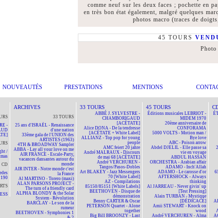
comme neuf sur les deux faces ; pochette en pap
en très bon état également, malgré quelques marq
photos macro (traces de doigts
45 TOURS
VENDU
Photo
NOUVEAUTÉS
PRESTATIONS
MENTIONS
CONTA
ARCHIVES
33 TOURS
45 TOURS
C
ABBÉ J. SYLVESTRE -
Éditions musicales LEBRIOT -
ÉT
URS
33 TOURS
CHAMBORIGAUD
MIDEM 1970
[ACÉTATE]
20ème anniversaire de
RE -
25 ans d'ISRAËL - Renaissance
Alice DONA - De la tendresse
CONFORAMA
AUD
d'une nation
[ACÉTATE + White Label]
5000 VOLTS - Motion man /
TE]
33ème gala de l'UNION des
ALLIANZ - Top pop for young
Bye love
ARTISTES (1963)
people
ABC - Poison arrow
URS
4TH & BROADWAY Sampler
AMC feiert 20 jahre
Abdel DJELIL - Elle passe sa
ABBA - Lay all your love on me
ht /
André MALRAUX - Discours
vie en voyage
AIR FRANCE - Escale-Party,
tmas
de mai 68 [ACÉTATE]
ABDUL HASSAN
vacances dansantes autour du
André VERCHUREN -
ORCHESTRA - Arabian affair
monde
CD
Tangos/Pasos-Dobles
ADAMO - Inch'Allah
AIR INTER - Notre monde c'est
Art BLAKEY - Jazz Messengers
ADAMO - Le carosse d'or
6
edes
la France
70 [White Label]
AFTERSHOCK - Always
190
Al MARTINO - Torero (maxi)
AZ - Compilations
thinking
ALAN PARSONS PROJECT -
RTS
85150/85151 [White Labels]
Al JARREAU - Never givin' up
The turn of a friendly card
BEETHOVEN - Disque de
[Test Pressing]
ALPHA BLONDY & the Solar
NESS
démonstration
Alain TURBAN - Mystique
System - Révolution
Benny CARTER & Oscar
[DÉDICACÉ]
A
BARCLAY - Le son de la
PETERSON Quartet - Alone
Amii STEWART - Knock on
rumeur
together
wood
BEETHOVEN - Symphonies 1
Big Bill BROONZY - Last
André VERCHUREN - Alma
A
& 2