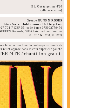
B1. Out ta get me 4'20
(album version)
Groupe
GUNS N'ROSES
Titres
Sweet child o'mine
/
Out ta get me
 927 794-7 GEF 55, code-barre 075992779470
GEFFEN Records, WEA International, Warner
℗ 1987 & 1988, © 1989
nes lunettes, ou bien les malvoyants munis de
en relief apposé dans le coin supérieur gauche
RDITE échantillon gratuit