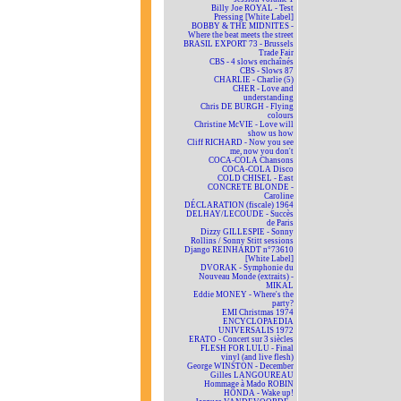
Billy Joe ROYAL - Test
Pressing [White Label]
BOBBY & THE MIDNITES -
Where the beat meets the street
BRASIL EXPORT 73 - Brussels
Trade Fair
CBS - 4 slows enchaînés
CBS - Slows 87
CHARLIE - Charlie (5)
CHER - Love and
understanding
Chris DE BURGH - Flying
colours
Christine McVIE - Love will
show us how
Cliff RICHARD - Now you see
me, now you don't
COCA-COLA Chansons
COCA-COLA Disco
COLD CHISEL - East
CONCRETE BLONDE -
Caroline
DÉCLARATION (fiscale) 1964
DELHAY/LECOUDE - Succès
de Paris
Dizzy GILLESPIE - Sonny
Rollins / Sonny Stitt sessions
Django REINHARDT n°73610
[White Label]
DVORAK - Symphonie du
Nouveau Monde (extraits) -
MIKAL
Eddie MONEY - Where's the
party?
EMI Christmas 1974
ENCYCLOPAEDIA
UNIVERSALIS 1972
ERATO - Concert sur 3 siècles
FLESH FOR LULU - Final
vinyl (and live flesh)
George WINSTON - December
Gilles LANGOUREAU
Hommage à Mado ROBIN
HONDA - Wake up!