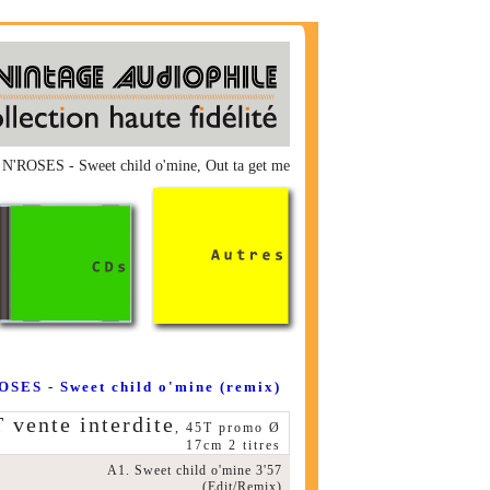
N'ROSES - Sweet child o'mine, Out ta get me
SES - Sweet child o'mine (remix)
ente interdite
, 45T promo Ø
17cm 2 titres
A1. Sweet child o'mine 3'57
(Edit/Remix)