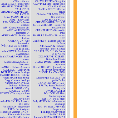
- This is the end
CALVIN KLEIN - City guide
Adam GREEN - Minor love
CALVIN KLEIN - Music Tools
ADAMI/SACEM/MIDEM -
CANAL+ 10 ans
TALENTS 98
CharlÉlie COUTURE - Les
ADAMI/SACEM/MIDEM -
naïves
TALENTS 99
Christian DELAGRANGE -
Aimee MANN - 31 today
Non reste moi
AÏOLI - Les vilains
CLUB HOLLYWOOD
AIR - Californie/La femme
CHEWING-GUM - N° 1 à 68
d'argent
CODE MERCURY - Dossier de
AIR - Cherry blossom girl
presse sonore
AIRPLAY RECORDS
CRANBERRIES - No need to
printemps 94
argue
AKHENATON - Soldats de
DAME LA MANO - Bio promo
fortune
+ CD
AKHENATON - Une
Danièle REY - La complainte de
impression
la Butte
ÉVÊQUE et son GROUPO -
DAR GNAWA & Barbarins
Y'a c'qu'on dit...
Fourchus - Mosso Mosso
Alain HIVER - La chanson
DE GAULLE - OUI à la France
d'Antraigues
et à l'Algérie
lain MANARANCHE - Dans
DELAGRAVE/SCEREN -
le vent
Guide Républicain
Alain MANARANCHE -
DIESEL Dreams - Escape into
Sentiment
my dream
LAMBIC - Dichaïtz (respire)
Disco COLGATE Chlorophylle
ALDEBERT - Carpe Diem
- Si tu veux être heureux
DEBERT - L'année du singe
DISCOFLEX - Tour Eiffel
lfred HITCHCOCK - 100ème
(Paris)
Angie STONE feat. Snoop
Discothèque BELLA 2 - Les
Dogg - I wanna thank ya
petits Dudus
Annette BANNEVILLE
DISNEY INTERACTIVE -
Quintet - Folksongs
EPK Top Secret/Panique à
Annie LENNOX - Why
Mickeyville
ARCHIVE - Get out
Divine MADNESS
RCHIVE - The way you love
DOUDOU MASTA -
me
Mastamorphoze
ARCHIVE:disc
EAST 17 - Up all night
retha FRANKLIN - A rose is
Eddy MERCKS - Un homme, un
still a rose
champion
Art MENGO - Magdeleine
EMI - Un hiver DVD vidéo
ARTE - Les 4 saisons
hyper show
ssociation Valentin HAÜY -
EMI France Convention
Fables de la Fontaine
DEAUVILLE 86
Audrey LAVERGNE - Facing
Enrico MACIAS à l'OLYMPIA