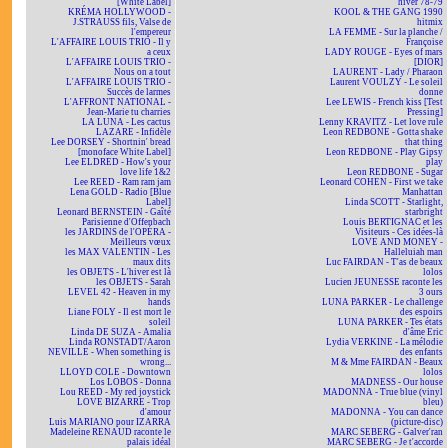
[White Label]
hiver 78-79
KRÉMA HOLLYWOOD -
KOOL & THE GANG 1990
J.STRAUSS fils, Valse de
hitmix
l'empereur
LA FEMME - Sur la planche /
L'AFFAIRE LOUIS TRIO - Il y
Françoise
a ceux
LADY ROUGE - Eyes of mars
L'AFFAIRE LOUIS TRIO -
[DIOR]
Nous on a tout
LAURENT - Lady / Pharaon
L'AFFAIRE LOUIS TRIO -
Laurent VOULZY - Le soleil
Succès de larmes
donne
L'AFFRONT NATIONAL -
Lee LEWIS - French kiss [Test
Jean-Marie tu charries
Pressing]
LA LUNA - Les cactus
Lenny KRAVITZ - Let love rule
LAZARE - Infidèle
Leon REDBONE - Gotta shake
Lee DORSEY - Shortnin' bread
that thing
[monoface White Label]
Leon REDBONE - Play Gipsy
Lee ELDRED - How's your
play
love life 1&2
Leon REDBONE - Sugar
Lee REED - Ram ram jam
Leonard COHEN - First we take
Lena GOLD - Radio [Blue
Manhattan
Label]
Linda SCOTT - Starlight,
Leonard BERNSTEIN - Gaîté
starbright
Parisienne d'Offenbach
Louis BERTIGNAC et les
les JARDINS de l'OPÉRA -
Visiteurs - Ces idées-là
Meilleurs vœux
LOVE AND MONEY -
les MAX VALENTIN - Les
Halleluiah man
maux dits
Luc FAIRDAN - T'as de beaux
les OBJETS - L'hiver est là
lolos
les OBJETS - Sarah
Lucien JEUNESSE raconte les
LEVEL 42 - Heaven in my
3 ours
hands
LUNA PARKER - Le challenge
Liane FOLY - Il est mort le
des espoirs
soleil
LUNA PARKER - Tes états
Linda DE SUZA - Amalia
d'âme Eric
Linda RONSTADT/Aaron
Lydia VERKINE - La mélodie
NEVILLE - When something is
des enfants
wrong...
M & Mme FAIRDAN - Beaux
LLOYD COLE - Downtown
lolos
Los LOBOS - Donna
MADNESS - Our house
Lou REED - My red joystick
MADONNA - True blue (vinyl
LOVE BIZARRE - Trop
bleu)
d'amour
MADONNA - You can dance
Luis MARIANO pour IZARRA
(picture-disc)
Madeleine RENAUD raconte le
MARC SEBERG - Galver'ran
palais idéal
MARC SEBERG - Je t'accorde