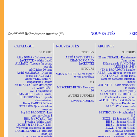
2014/2026
ici
NOUVEAUTÉS
PRE
©b
Re℗roduction interdite (
)
CATALOGUE
NOUVEAUTÉS
ARCHIVES
33 TOURS
33 TOURS
33 TOURS
Alice DONA - De la tendresse
ABBÉ J. SYLVESTRE -
25 ans d'ISRAËL - Renaissance
[ACÉTATE + White Label]
CHAMBORIGAUD
d'une nation
ALLIANZ - Top pop for young
[ACÉTATE]
33ème gala de l'UNION des
people
ARTISTES (1963)
45 TOURS
AMC feiert 20 jahre
4TH & BROADWAY Sampler
André MALRAUX - Discours
ABBA - Lay all your love on me
Sidney BECHET - Silent night /
de mai 68 [ACÉTATE]
AIR FRANCE - Escale-Party,
White Christmas
André VERCHUREN -
vacances dansantes autour du
Tangos/Pasos-Dobles
monde
CD
Art BLAKEY - Jazz Messengers
AIR INTER - Notre monde c'est
MERCEDES BENZ - Mercedes
70 [White Label]
la France
190
AZ - Compilations
Al MARTINO - Torero (maxi)
85150/85151 [White Labels]
ALAN PARSONS PROJECT -
AUTRES SUPPORTS
BEETHOVEN - Disque de
The turn of a friendly card
démonstration
ALPHA BLONDY & the Solar
Divine MADNESS
Benny CARTER & Oscar
System - Révolution
PETERSON Quartet - Alone
BARCLAY - Le son de la
together
rumeur
Big Bill BROONZY - Last
BEETHOVEN - Symphonies 1
session volume 1
& 2
Billy Joe ROYAL - Test
BIZZL - 12 Sommer Hits 82
Pressing [White Label]
BIZZL - Sommer Hits 83
BOBBY & THE MIDNITES -
BIZZL - Sommer Hits 84
Where the beat meets the street
BIZZL - Tropical Hits 87
BRASIL EXPORT 73 - Brussels
BMG ARIOLA Belgium -
Trade Fair
Bonjour la France