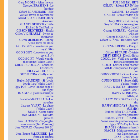
Gary MOORE - After the war
FULL METAL HITS
Georges BRASSENS - Le
GÉLOU - Salomé E.P. [White
fantôme
Label]
Gérard BLANCHARD - Elle
GAMINE - Le voyage
voulait revoir sa Normandie
GAROU - Je n'attendais que
Gérard BLANCHARD - Rock
vous
Amadour
Gary MOORE - One day
GIANTS OF ROCK - Little
Gary NUMAN - We are glass
Richard & Carl Perkins
[White Label]
GIBSON BROTHERS - Sheela
George MICHAEL - Careless
Gilles VIGNEAULT - I went to
whisper
the market
George MICHAEL - Older
Glenn MEDEIROS - Lonely
Gérard BLANC - Du soleil dans
won't leave me alone
la nuit
GOD'S GIFT - Love to see you
GETZ/GILBERTO - The girl
cry (1304)
from Ipanema
GOD'S GIFT - Love to see you
Gilbert BÉCAUD - Désirée
cry (1314)
GIPSY KINGS - Djobi, djoba
GOD'S GIFT - Would you do
GOGOL 1er - Voilà des paroles
that for me [White Label]
faciles à comprendre
GRUNDIG/DECCA - Concours
GOLD - Laissez-nous chanter
Cosmos 70
GOLD - Tropicana / T'es pas
HOLLYWOOD CLUB
fou
ORCHESTRA - Hollywood
GUNS N'ROSES - Knockin' on
party
heaven's door
Hubert MANDRIN - Si j'avais
GUNS N'ROSES - Sweet child
des dollars [White Label]
o'mine (remix)
Iggy POP - Livin' on the edge of
HALL & OATES - Maneater
the night
[White Label]
IMAGES - Quand la musique
HAPPY MONDAYS -
tourne
Hallelujah
Isabelle MAYEREAU - Les
HAPPY MONDAYS - Kinky
mouches
afro
Jacques YVART - Le phare
HAPPY MONDAYS - Step on
[White Label]
(US Mix)
JAMES - Come home
Hubert-Félix THIÉFAINE -
Jean GUIDONI - Tous des
Precox ejaculator
putains
Hubert-Félix THIÉFAINE -
Jean LAPOINTE - Tu jongles
Sweet amanite phalloïde queen
avec ma vie [Test Pressing]
Iggy POP - Cry for love
Jean TOPART - Peugeot 604 SL
IMAGES - Maîtresse (maxi)
V6
IMAGES - Maîtresse (touche
Jean-Bruno FALGUIÈRE - Les
pas à mes tresses)
écrans de cinéma
INXS - Devil inside