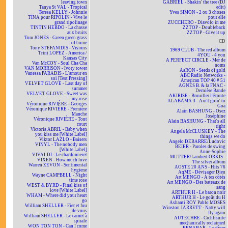
leaving town
GABRIEL - Shakin' the tree (DJ
Tanya St VAL - Tropical
edit)
Teresa KELLY - Johnnie
Yves SIMON - 2 ou 3 choses
TINA pour RIPOLIN - Vive le
pour elle
grand ripolinage
ZUCCHERO - Diavolo in me
TINTIN HEBDO - La chasse
ZZTOP - Doubleback
aux bruits
ZZTOP - Give it up
Tom JONES - Green green grass
CD
of home
Tony STEFANIDIS - Visions
1969 CLUB - The red album
Trini LOPEZ - America /
4YOU - 4 you
Kansas City
A PERFECT CIRCLE - Mer de
Van McCOY - Soul Cha Cha
noms
VAN MORRISON - Ivory tower
AaRON - Seeds of gold
Vanessa PARADIS - L'amour en
ABC Radio Networks -
soi [Test Pressing]
American TOP 40 # 51
VELVET GLOVE - Last day of
AGNÈS B. & la FNAC -
summer
Dernière Bande
VELVET GLOVE - Sweet was
AKIRISE - Brouiller l'écoute
my rose
ALABAMA 3 - Ain't goin' to
Véronique RIVIÈRE - Georges
Goa
Véronique RIVIÈRE - Première
Alain BASHUNG - Osez
Manche
Joséphine
Véronique RIVIÈRE - Tout
Alain BASHUNG - That's all
court
right
Victoria ABRIL - Baby when
Angela McCLUSKEY - The
you kiss me [White Label]
things we do
Viktor LAZLO - Baisers
Angelo DEBARRE/Ludovic
VINYL - The nobody men
BEIER - Paroles de swing
[White Label]
Anne-Sophie
VIVALDI - Le chardonneret
MUTTER/Lambert ORKIS -
VIXEN - How much love
The silver album
Warren ZEVON - Sentimental
AOSTE 20 ANS - Hits 76
hygiene
AqME - Dévisager Dieu
Wayne CAMPBELL - Night
Art MENGO - À tes côtés
time rose
Art MENGO - Des bateaux de
WEST & BYRD - Final kiss of
sang
love [White Label]
ARTHUR H - Le baron noir
WHAM - Where did your heart
ARTHUR H - Le goût du H
go
Ashanti ROY Pablo MOSES
William SHELLER - Fier et fou
Winston JARRETT - Natty will
de vous
fly again
William SHELLER - Le carnet à
AUTECHRE - Cichlisuite
spirale
mechanically reclaimed
WON TON TON - Can I come