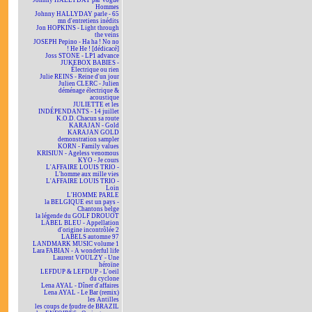
Johnny HALLYDAY par Vogue
Hommes
Johnny HALLYDAY parle - 65
mn d'entretiens inédits
Jon HOPKINS - Light through
the veins
JOSEPH Pepino - Ha ha ! No no
! He He ! [dédicacé]
Joss STONE - LP1 advance
JUKEBOX BABIES -
Électrique ou rien
Julie REINS - Reine d'un jour
Julien CLERC - Julien
déménage électrique &
acoustique
JULIETTE et les
INDÉPENDANTS - 14 juillet
K.O.D. Chacun sa route
KARAJAN - Gold
KARAJAN GOLD
demonstration sampler
KORN - Family values
KRISIUN - Ageless venomous
KYO - Je cours
L'AFFAIRE LOUIS TRIO -
L'homme aux mille vies
L'AFFAIRE LOUIS TRIO -
Loin
L'HOMME PARLE
la BELGIQUE est un pays -
Chantons belge
la légende du GOLF DROUOT
LABEL BLEU - Appellation
d'origine incontrôlée 2
LABELS automne 97
LANDMARK MUSIC volume 1
Lara FABIAN - A wonderful life
Laurent VOULZY - Une
héroïne
LEFDUP & LEFDUP - L'oeil
du cyclone
Lena AYAL - Dîner d'affaires
Lena AYAL - Le Bar (remix)
les Antilles
les coups de foudre de BRAZIL