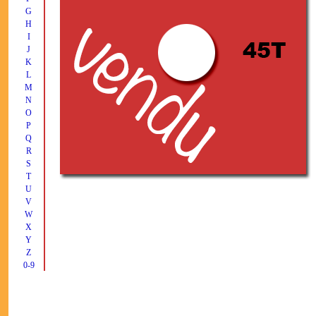
G
H
I
J
K
L
M
N
O
P
Q
R
S
T
U
V
W
X
Y
Z
0-9