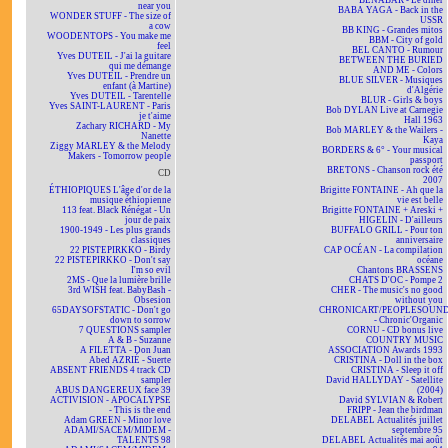
BÉNABAR - Le dîner
near you
BABA YAGA - Back in the
WONDER STUFF - The size of
USSR
a cow
BB KING - Grandes mitos
WOODENTOPS - You make me
BBM - City of gold
feel
BEL CANTO - Rumour
Yves DUTEIL - J'ai la guitare
BETWEEN THE BURIED
qui me démange
AND ME - Colors
Yves DUTEIL - Prendre un
BLUE SILVER - Musiques
enfant (à Martine)
d'Algérie
Yves DUTEIL - Tarentelle
BLUR - Girls & boys
Yves SAINT-LAURENT - Paris
Bob DYLAN Live at Carnegie
je t'aime
Hall 1963
Zachary RICHARD - My
Bob MARLEY & the Wailers -
Nanette
Kaya
Ziggy MARLEY & the Melody
BORDERS & 6° - Your musical
Makers - Tomorrow people
passport
BRETONS - Chanson rock été
CD
2007
ÉTHIOPIQUES L'âge d'or de la
Brigitte FONTAINE - Ah que la
musique éthiopienne
vie est belle
113 feat. Black Rénégat - Un
Brigitte FONTAINE + Areski +
jour de paix
HIGELIN - D'ailleurs
1900-1949 - Les plus grands
BUFFALO GRILL - Pour ton
classiques
anniversaire
22 PISTEPIRKKO - Birdy
CAP OCÉAN - La compilation
22 PISTEPIRKKO - Don't say
océane
I'm so evil
Chantons BRASSENS
2MS - Que la lumière brille
CHATS D'OC - Pompe 2
3rd WISH feat. BabyBash -
CHER - The music's no good
Obsesion
without you
65DAYSOFSTATIC - Don't go
CHRONICART/PEOPLESOUN
down to sorrow
- Chronic'Organic
7 QUESTIONS sampler
CORNU - CD bonus live
A & B - Suzanne
COUNTRY MUSIC
A FILETTA - Don Juan
ASSOCIATION Awards 1993
Abed AZRIÉ - Suerte
CRISTINA - Doll in the box
ABSENT FRIENDS 4 track CD
CRISTINA - Sleep it off
sampler
David HALLYDAY - Satellite
ABUS DANGEREUX face 39
(2004)
ACTIVISION - APOCALYPSE
David SYLVIAN & Robert
- This is the end
FRIPP - Jean the birdman
Adam GREEN - Minor love
DELABEL Actualités juillet
ADAMI/SACEM/MIDEM -
septembre 95
TALENTS 98
DELABEL Actualités mai août