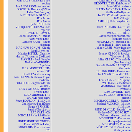
John CALE - Music for a new
George MICHAEL - Amazing
society
GROOVERIDER - Rainbows of
Jon ANDERSON - Animation
colour (MAW remixes)
KROKUS - Hardware [White
HAPPY MONDAYS - Pills 'n'
Label/Test Pressing]
thrills and bellyaches
la TRIBUNE de GENÈVE
Ian DURY - Lord Upminster
LBS - Action
JAM - The gift
LBS - Aurum
JAMIROQUAI - Sampler Best
Le MONDE de la
of
MUSIQUE/TÉLÉRAMA - Les
Janet JACKSON - Got 'til it's
copieurs
gone
LEVEL 42 - Level 42
Jean SCHULTHEIS -
Lionel HAMPTON - Jazz in
Confidence pour confidence
jazz [White Label]
(remixes house)
Madleen KANE - Rough
Joe JACKSON - Stepping out
diamond
John HIATT - Slow turning
MAGNUM BONUM - Gigolo
Johnny CASH - Water from the
(english version)
wells of home
Maurice BITTER - Chants et
Johnny CLEGG & Savuka -
danses d'Argentine [dédicacé]
Third world child
MAXELL - Rock Sampler
Julien CLERC - This melody
Nathalie CARDONE -
[Test Pressing]
Populaire
Katia & Marielle LABEQUE -
O.P.R. MONTPELLIER -
Gershwin
Berlioz 1988
KILLING JOKE - Revelations
Ofra HAZA - Love song
les ENFANTS du MISTRAL
Patti FLYNN - With love to you
volume 2
[dédicacé]
Louis ARMSTRONG plays
POLYDOR - les géants de l'été
W.C. HANDY [dédicacé]
volume 2
MADONNA - Hollywood
RICKY AMIGOS - Delirios
(remixes)
[White Label]
Marc LAVOINE - Paris
ROCK AROUND THE
MC SOLAAR - Bouge de là
WORLD radio show
(remix)
Roger BOURDIN - TIMING 8,
MECHAGODZILLA - Planet X
Confidences d'un flûtiste
Michael JACKSON - Michael
Roger VERMEER -
Vs Michael
Rumba/Cha-cha-cha
MINK DEVILLE - Sportin' life
SAD CAFÉ - Olé
Modeste MOUSSORGSKY -
SCHÖLLER - In Schöller ist
Tableaux d'une exposition
Musik
MONSIEUR Z - Fourrure et
SIGUE SIGUE SPUTNICK -
Musique [numéroté]
Flaunt it [White Label]
MORRISSEY - Viva hate
SONOLOR - Vœux sonores
MÖTLEY CRÜE - Smokin' in
1975
the boys room