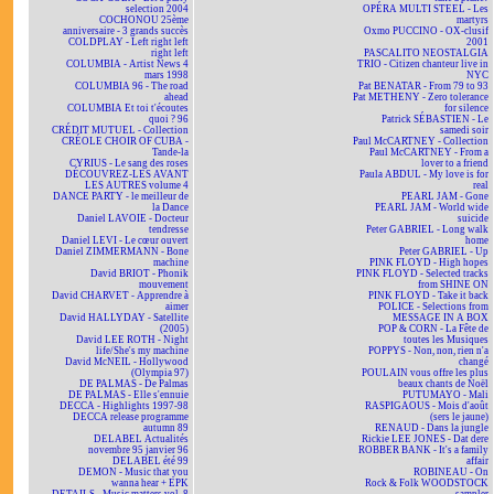
selection 2004
OPÉRA MULTI STEEL - Les
COCHONOU 25ème
martyrs
anniversaire - 3 grands succès
Oxmo PUCCINO - OX-clusif
COLDPLAY - Left right left
2001
right left
PASCALITO NEOSTALGIA
COLUMBIA - Artist News 4
TRIO - Citizen chanteur live in
mars 1998
NYC
COLUMBIA 96 - The road
Pat BENATAR - From 79 to 93
ahead
Pat METHENY - Zero tolerance
COLUMBIA Et toi t'écoutes
for silence
quoi ? 96
Patrick SÉBASTIEN - Le
CRÉDIT MUTUEL - Collection
samedi soir
CRÉOLE CHOIR OF CUBA -
Paul McCARTNEY - Collection
Tande-la
Paul McCARTNEY - From a
CYRIUS - Le sang des roses
lover to a friend
DÉCOUVREZ-LES AVANT
Paula ABDUL - My love is for
LES AUTRES volume 4
real
DANCE PARTY - le meilleur de
PEARL JAM - Gone
la Dance
PEARL JAM - World wide
Daniel LAVOIE - Docteur
suicide
tendresse
Peter GABRIEL - Long walk
Daniel LEVI - Le cœur ouvert
home
Daniel ZIMMERMANN - Bone
Peter GABRIEL - Up
machine
PINK FLOYD - High hopes
David BRIOT - Phonik
PINK FLOYD - Selected tracks
mouvement
from SHINE ON
David CHARVET - Apprendre à
PINK FLOYD - Take it back
aimer
POLICE - Selections from
David HALLYDAY - Satellite
MESSAGE IN A BOX
(2005)
POP & CORN - La Fête de
David LEE ROTH - Night
toutes les Musiques
life/She's my machine
POPPYS - Non, non, rien n'a
David McNEIL - Hollywood
changé
(Olympia 97)
POULAIN vous offre les plus
DE PALMAS - De Palmas
beaux chants de Noël
DE PALMAS - Elle s'ennuie
PUTUMAYO - Mali
DECCA - Highlights 1997-98
RASPIGAOUS - Mois d'août
DECCA release programme
(sers le jaune)
autumn 89
RENAUD - Dans la jungle
DELABEL Actualités
Rickie LEE JONES - Dat dere
novembre 95 janvier 96
ROBBER BANK - It's a family
DELABEL été 99
affair
DEMON - Music that you
ROBINEAU - On
wanna hear + EPK
Rock & Folk WOODSTOCK