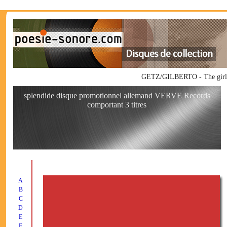
GETZ/GILBERTO - The girl 
splendide disque promotionnel allemand VERVE Records
comportant 3 titres
A
B
C
D
E
F