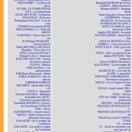
DETAILS - Music matters vol. 8
sampler
DISCO PARTY - La fièvre du
Rodolphe BURGER & Olivier
disco
CADIOT - Hôtel Robinson
DJ LBR - LE CORRUPTEUR
Romane SERDA - Romane
DNA - La serenissima
Serda
DOCK DES SUDS - Solidaires
Scène française version rock
DOLIVEUX - Doliveux
SCORPIONS - Woman
Dominique DALCAN - L'air de
SHAOLIN - Ici on en veut
rien
SO FRENCHY SO CHIC 2
DOMINO nouveautés 98/99
SONY CLASSICAL new
DRAGONBALL Z + SAILOR
directions 1999
MOON
Sophie ZELMANI - So good
E-MOTION - This is how we
SOUNDGARDEN - Black hole
are
sun
éd. Philippe PICQUIER -
SOUS LE MANTEAU feat.
Contes chinois
ZAMBLA - J'suis pas rassuré
Eddy MITCHELL/NEVILLE
STATUS QUO - Can't give you
Brothers - Tell it like it is
more
EDEL Collection 96 acte 1
STING - She's too good for me
Edouard LALO - Namouna
Sufjan STEVENS - The
ELECTRO DELUXE - Sound
avalanche
for eclectic people
Sylvie VARTAN & Johnny
ELISTA - Debout
HALLYDAY - Le bon temps du
EMI Cool Price - Les
rock'n'roll
authentiques
the BEATLES - Love me do
EMI Music Ressources - Smile
the DØ - A mouthful
EMILE & IMAGES - Rio de
THIEVERY CORPORATION -
Janvier
The mirror conspiracy
EMPEROR NORTON
THUGS - Live à Angers février
RECORDS - Space baby blast
1996
off
THUGS - Road closed 1983-
ENOLA - Figurines
1999
Enrique IGLESIAS - Bailamos
TOOL - Schism
Ensemble De CÆLIS -
TÔT OU TARD - Plutôt tôt,
Direction Laurence Brisset
plutôt tard
Ensemble MATHEUS - Extraits
TRAFFIC - Far from home
de Griselda par VIVALDI
TRANSES CÉVENOLES N°
EPIC - Focus
17
EQUIMINTHE - Country music
TRANSES CÉVENOLES N°
ERATO - Chefs d'œuvre de la
18
Musique Classique
TRAX hors série # 5 NINJA
Erik SATIE - Les 4 visages de
TUNE
l'orchestre
U2 - Lemon
Erik SATIE - Les quatre visages
U2 - Stuck in a moment you
de l'orchestre
can't get out of