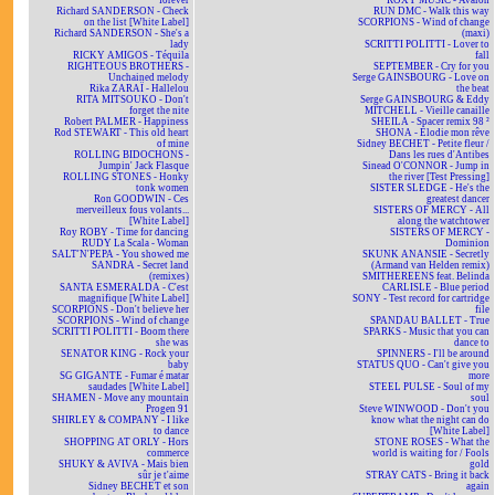
forever
ROXY MUSIC - Avalon
Richard SANDERSON - Check
RUN DMC - Walk this way
on the list [White Label]
SCORPIONS - Wind of change
Richard SANDERSON - She's a
(maxi)
lady
SCRITTI POLITTI - Lover to
RICKY AMIGOS - Téquila
fall
RIGHTEOUS BROTHERS -
SEPTEMBER - Cry for you
Unchained melody
Serge GAINSBOURG - Love on
Rika ZARAÏ - Hallelou
the beat
RITA MITSOUKO - Don't
Serge GAINSBOURG & Eddy
forget the nite
MITCHELL - Vieille canaille
Robert PALMER - Happiness
SHEILA - Spacer remix 98 ²
Rod STEWART - This old heart
SHONA - Elodie mon rêve
of mine
Sidney BECHET - Petite fleur /
ROLLING BIDOCHONS -
Dans les rues d'Antibes
Jumpin' Jack Flasque
Sinead O'CONNOR - Jump in
ROLLING STONES - Honky
the river [Test Pressing]
tonk women
SISTER SLEDGE - He's the
Ron GOODWIN - Ces
greatest dancer
merveilleux fous volants...
SISTERS OF MERCY - All
[White Label]
along the watchtower
Roy ROBY - Time for dancing
SISTERS OF MERCY -
RUDY La Scala - Woman
Dominion
SALT'N'PEPA - You showed me
SKUNK ANANSIE - Secretly
SANDRA - Secret land
(Armand van Helden remix)
(remixes)
SMITHEREENS feat. Belinda
SANTA ESMERALDA - C'est
CARLISLE - Blue period
magnifique [White Label]
SONY - Test record for cartridge
SCORPIONS - Don't believe her
file
SCORPIONS - Wind of change
SPANDAU BALLET - True
SCRITTI POLITTI - Boom there
SPARKS - Music that you can
she was
dance to
SENATOR KING - Rock your
SPINNERS - I'll be around
baby
STATUS QUO - Can't give you
SG GIGANTE - Fumar é matar
more
saudades [White Label]
STEEL PULSE - Soul of my
SHAMEN - Move any mountain
soul
Progen 91
Steve WINWOOD - Don't you
SHIRLEY & COMPANY - I like
know what the night can do
to dance
[White Label]
SHOPPING AT ORLY - Hors
STONE ROSES - What the
commerce
world is waiting for / Fools
SHUKY & AVIVA - Mais bien
gold
sûr je t'aime
STRAY CATS - Bring it back
Sidney BECHET et son
again