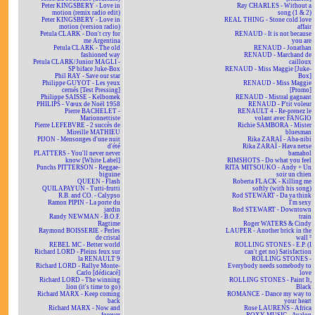
Peter KINGSBERY - Love in
Ray CHARLES - Without a
motion (remix radio edit)
song (1 & 2)
Peter KINGSBERY - Love in
REAL THING - Stone cold love
motion (version radio)
affair
Petula CLARK - Don't cry for
RENAUD - It is not because
me Argentina
you are
Petula CLARK - The old
RENAUD - Jonathan
fashioned way
RENAUD - Marchand de
Petula CLARK/Junior MAGLI -
cailloux
SP biface Juke-Box
RENAUD - Miss Maggie [Juke-
Phil RAY - Save our star
Box]
Philippe GUYOT - Les yeux
RENAUD - Miss Maggie
cernés [Test Pressing]
[Promo]
Philippe SAISSE - Kelbomek
RENAUD - Mistral gagnant
PHILIPS - Vœux de Noël 1958
RENAUD - P'tit voleur
Pierre BACHELET -
RENAULT 4 - Re-prenez le
Marionnettiste
volant avec FANGIO
Pierre LEFEBVRE - 2 succès de
Richie SAMBORA - Mister
Mireille MATHIEU
bluesman
PIJON - Mensonges d'une nuit
Rika ZARAÏ - Aba-nibi
d'été
Rika ZARAÏ - Hava netse
PLATTERS - You'll never never
bamahol
know [White Label]
RIMSHOTS - Do what you feel
Punchs PITTERSON - Reggae-
RITA MITSOUKO - Andy + Un
biguine
soir un chien
QUEEN - Flash
Roberta FLACK - Killing me
QUILAPAYUN - Tutti-frutti
softly (with his song)
R.B. and CO. - Calypso
Rod STEWART - Da ya think
Ramon PIPIN - La porte du
I'm sexy
jardin
Rod STEWART - Downtown
Randy NEWMAN - B.O.F.
train
Ragtime
Roger WATERS & Cindy
Raymond BOISSERIE - Perles
LAUPER - Another brick in the
de cristal
wall ²
REBEL MC - Better world
ROLLING STONES - E.P. (I
Richard LORD - Pleins feux sur
can't get no) Satisfaction
la RENAULT 9
ROLLING STONES -
Richard LORD - Rallye Monte-
Everybody needs somebody to
Carlo [dédicacé]
love
Richard LORD - The winning
ROLLING STONES - Paint It,
lion (it's time to go)
Black
Richard MARX - Keep coming
ROMANCE - Dance my way to
back
your heart
Richard MARX - Now and
Rose LAURENS - Africa