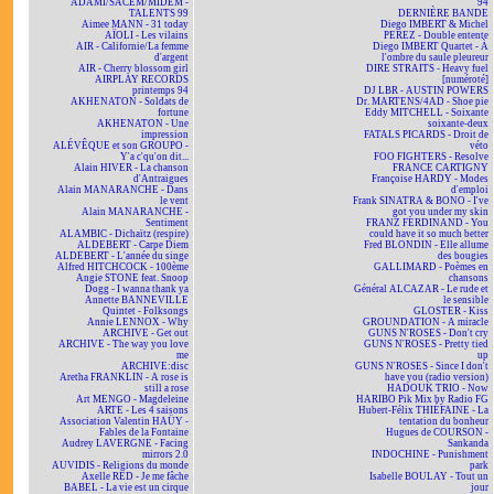
ADAMI/SACEM/MIDEM -
94
TALENTS 99
DERNIÈRE BANDE
Aimee MANN - 31 today
Diego IMBERT & Michel
AÏOLI - Les vilains
PEREZ - Double entente
AIR - Californie/La femme
Diego IMBERT Quartet - À
d'argent
l'ombre du saule pleureur
AIR - Cherry blossom girl
DIRE STRAITS - Heavy fuel
AIRPLAY RECORDS
[numéroté]
printemps 94
DJ LBR - AUSTIN POWERS
AKHENATON - Soldats de
Dr. MARTENS/4AD - Shoe pie
fortune
Eddy MITCHELL - Soixante
AKHENATON - Une
soixante-deux
impression
FATALS PICARDS - Droit de
ALÉVÊQUE et son GROUPO -
véto
Y'a c'qu'on dit...
FOO FIGHTERS - Resolve
Alain HIVER - La chanson
FRANCE CARTIGNY
d'Antraigues
Françoise HARDY - Modes
Alain MANARANCHE - Dans
d'emploi
le vent
Frank SINATRA & BONO - I've
Alain MANARANCHE -
got you under my skin
Sentiment
FRANZ FERDINAND - You
ALAMBIC - Dichaïtz (respire)
could have it so much better
ALDEBERT - Carpe Diem
Fred BLONDIN - Elle allume
ALDEBERT - L'année du singe
des bougies
Alfred HITCHCOCK - 100ème
GALLIMARD - Poèmes en
Angie STONE feat. Snoop
chansons
Dogg - I wanna thank ya
Général ALCAZAR - Le rude et
Annette BANNEVILLE
le sensible
Quintet - Folksongs
GLOSTER - Kiss
Annie LENNOX - Why
GROUNDATION - A miracle
ARCHIVE - Get out
GUNS N'ROSES - Don't cry
ARCHIVE - The way you love
GUNS N'ROSES - Pretty tied
me
up
ARCHIVE:disc
GUNS N'ROSES - Since I don't
Aretha FRANKLIN - A rose is
have you (radio version)
still a rose
HADOUK TRIO - Now
Art MENGO - Magdeleine
HARIBO Pik Mix by Radio FG
ARTE - Les 4 saisons
Hubert-Félix THIÉFAINE - La
Association Valentin HAÜY -
tentation du bonheur
Fables de la Fontaine
Hugues de COURSON -
Audrey LAVERGNE - Facing
Sankanda
mirrors 2.0
INDOCHINE - Punishment
AUVIDIS - Religions du monde
park
Axelle RED - Je me fâche
Isabelle BOULAY - Tout un
BABEL - La vie est un cirque
jour