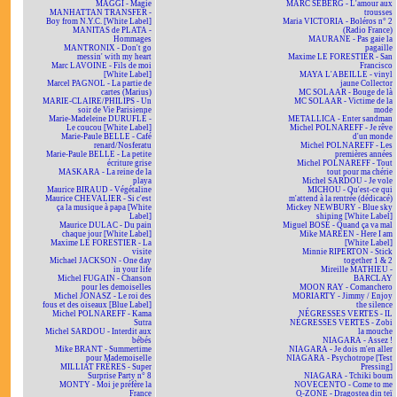
MAGGI - Magie
MARC SEBERG - L'amour aux
MANHATTAN TRANSFER -
trousses
Boy from N.Y.C. [White Label]
Maria VICTORIA - Boléros n° 2
MANITAS de PLATA -
(Radio France)
Hommages
MAURANE - Pas gaie la
MANTRONIX - Don't go
pagaille
messin' with my heart
Maxime LE FORESTIER - San
Marc LAVOINE - Fils de moi
Francisco
[White Label]
MAYA L'ABEILLE - vinyl
Marcel PAGNOL - La partie de
jaune Collector
cartes (Marius)
MC SOLAAR - Bouge de là
MARIE-CLAIRE/PHILIPS - Un
MC SOLAAR - Victime de la
soir de Vie Parisienne
mode
Marie-Madeleine DURUFLÉ -
METALLICA - Enter sandman
Le coucou [White Label]
Michel POLNAREFF - Je rêve
Marie-Paule BELLE - Café
d'un monde
renard/Nosferatu
Michel POLNAREFF - Les
Marie-Paule BELLE - La petite
premières années
écriture grise
Michel POLNAREFF - Tout
MASKARA - La reine de la
tout pour ma chérie
playa
Michel SARDOU - Je vole
Maurice BIRAUD - Végétaline
MICHOU - Qu'est-ce qui
Maurice CHEVALIER - Si c'est
m'attend à la rentrée (dédicacé)
ça la musique à papa [White
Mickey NEWBURY - Blue sky
Label]
shining [White Label]
Maurice DULAC - Du pain
Miguel BOSÉ - Quand ça va mal
chaque jour [White Label]
Mike MAREEN - Here I am
Maxime LE FORESTIER - La
[White Label]
visite
Minnie RIPERTON - Stick
Michael JACKSON - One day
together 1 & 2
in your life
Mireille MATHIEU -
Michel FUGAIN - Chanson
BARCLAY
pour les demoiselles
MOON RAY - Comanchero
Michel JONASZ - Le roi des
MORIARTY - Jimmy / Enjoy
fous et des oiseaux [Blue Label]
the silence
Michel POLNAREFF - Kama
NÉGRESSES VERTES - IL
Sutra
NÉGRESSES VERTES - Zobi
Michel SARDOU - Interdit aux
la mouche
bébés
NIAGARA - Assez !
Mike BRANT - Summertime
NIAGARA - Je dois m'en aller
pour Mademoiselle
NIAGARA - Psychotrope [Test
MILLIAT FRÈRES - Super
Pressing]
Surprise Party n° 8
NIAGARA - Tchiki boum
MONTY - Moi je préfère la
NOVECENTO - Come to me
France
O-ZONE - Dragostea din teï