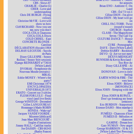
CBS - 4 slows enchaînés
Brian ENO - Ambient 1 - Music
CBS - Slows 87
for airports
CHARLIE - Charlie (5)
Brian ENO - Ambient 4 - On
CHER - Love and
Land
understanding
CBS - Été 73 vol.1
Chris DE BURGH - Flying
Céline DION - I'm alive
colours
Céline DION - My heart will go
Christine McVIE - Love will
on
show us how
CHILL FAC-TORR - Twist
Cliff RICHARD - Now you see
(round'n'round)
me, now you don't
CHURCH - Starfish
COCA-COLA Chansons
CLASH - The Magnificent
COCA-COLA Disco
Seven / The Call Up
COLD CHISEL - East
CULTURE DANCE 7 - House
CONCRETE BLONDE -
Mix
Caroline
CURE - Pornography
DÉCLARATION (fiscale) 1964
DAVE - Dave [White Label]
DELHAY/LECOUDE - Succès
Debbie HARRY - Rockbird
de Paris
DEVO - Q: Are we not men?
Dizzy GILLESPIE - Sonny
DEXYS MIDNIGHT
Rollins / Sonny Stitt sessions
RUNNERS & Kevin Rowland -
Django REINHARDT n°73610
Too-Rye-Ay
[White Label]
Dizzy GILLESPIE - At
DVORAK - Symphonie du
Newport
Nouveau Monde (extraits) -
DONOVAN - Love is only
MIKAL
feeling
Eddie MONEY - Where's the
EARTH WIND & FIRE - The
party?
very best
EMI Christmas 1974
Elton JOHN - Believe
ENCYCLOPAEDIA
[MONOFACE]
UNIVERSALIS 1972
Elton JOHN - Sleeping with the
ERATO - Concert sur 3 siècles
past
FLESH FOR LULU - Final
Elton JOHN & RUPAUL -
vinyl (and live flesh)
Don't go breaking my heart
George WINSTON - December
(remixes)
Gilles LANGOUREAU
Eric BURDON - Starportrait
Hommage à Mado ROBIN
Etienne DAHO - Mon manège à
HONDA - Wake up!
moi
Jacques VANDEVOORDE -
FUMÉES - Chansons d'hier
Miserere [dédicacé]
FUMÉES II - Mélodies et
Jean-Marc BIENCOURT -
chansons
Jingles d'imitations
GAMINE - Dream boy
Jimmy HALL - Cadillac tracks
Gary NUMAN - New anger
Joe DASSIN - CBS 66343
George HARRISON - 33 & 1/3
(Radio France)
[White Label/Test Pressing]