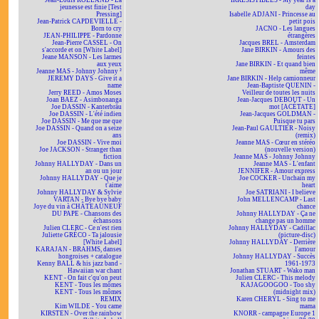
Jean-Louis ROLLAND - La
IRRÉSISTIBLES - My year is a
jeunesse est finie [Test
day
Pressing]
Isabelle ADJANI - Princesse au
Jean-Patrick CAPDEVIELLE -
petit pois
Born to cry
JACNO - Les langues
JEAN-PHILIPPE - Pardonne
étrangères
Jean-Pierre CASSEL - On
Jacques BREL - Amsterdam
s'accorde et on [White Label]
Jane BIRKIN - Amours des
Jeane MANSON - Les larmes
feintes
aux yeux
Jane BIRKIN - Et quand bien
Jeanne MAS - Johnny Johnny ²
même
JEREMY DAYS - Give it a
Jane BIRKIN - Help camionneur
name
Jean-Baptiste QUENIN -
Jerry REED - Amos Moses
Veilleur de toutes les nuits
Joan BAEZ - Asimbonanga
Jean-Jacques DEBOUT - Un
Joe DASSIN - Kanterbräu
mot [ACÉTATE]
Joe DASSIN - L'été indien
Jean-Jacques GOLDMAN -
Joe DASSIN - Me que me que
Puisque tu pars
Joe DASSIN - Quand on a seize
Jean-Paul GAULTIER - Noisy
ans
(remix)
Joe DASSIN - Vive moi
Jeanne MAS - Cœur en stéréo
Joe JACKSON - Stranger than
(nouvelle version)
fiction
Jeanne MAS - Johnny Johnny
Johnny HALLYDAY - Dans un
Jeanne MAS - L'enfant
an ou un jour
JENNIFER - Amour express
Johnny HALLYDAY - Que je
Joe COCKER - Unchain my
t'aime
heart
Johnny HALLYDAY & Sylvie
Joe SATRIANI - I believe
VARTAN - Bye bye baby
John MELLENCAMP - Last
Joye du vin à CHÂTEAUNEUF
chance
DU PAPE - Chansons des
Johnny HALLYDAY - Ça ne
échansons
change pas un homme
Julien CLERC - Ce n'est rien
Johnny HALLYDAY - Cadillac
Juliette GRÉCO - Ta jalousie
(picture-disc)
[White Label]
Johnny HALLYDAY - Derrière
KARAJAN - BRAHMS, danses
l'amour
hongroises + catalogue
Johnny HALLYDAY - Succès
Kenny BALL & his jazz band -
1961-1973
Hawaiian war chant
Jonathan STUART - Wako man
KENT - On fait c'qu'on peut
Julien CLERC - This melody
KENT - Tous les mômes
KAJAGOOGOO - Too shy
KENT - Tous les mômes
(midnight mix)
REMIX
Karen CHERYL - Sing to me
Kim WILDE - You came
mama
KIRSTEN - Over the rainbow
KNORR - campagne Europe 1