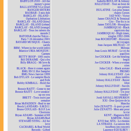
BABYLON ZOO - All the
Isabelle BOULAY & Johnny
money's gone
HALLYDAY - Tout au bout de
BALLANTINE'S Le rituel
nos peines
BANGER SISTERS
ISULATINE - Les plus beaux
BAOBAB - 3 mix dub
chants Corses
BARCLAY - ISLAND -
JAD WIO - Victor
Opération Libération
James CHANCE & Terminal
BARCLAY - ISLAND [bleu]
City - The fix is in
BARCLAY - ISLAND [crème]
James TAYLOR - Hourglass
BARCLAY - ISLAND [orange]
JAMIROQUAI - Black
BARCLAY - Tous les talents du
capricorn day
monde 2
JAMIROQUAI - High times,
BATOFAR cherche Tokyo -
singles 1992-2006
Paris 7-16 décembre 2001
Jean ROCHEFORT - Histoires
BAYARD MUSIQUE - Chants
de voyages
sacrés
Jean-Jacques MILTEAU - JJ
BBM - Where in the world (edit)
Milteau
Béatrice URIA-MONZON -
Jean-Louis MURAT - Le cri du
Carmen
papillon
BETTY BOOP - 1001 nuits
Joe COCKER - Let the healing
Bill DERAIME - Qui a bu
begin
Billy BRAGG - Mr love &
Joe COCKER - When a woman
justice
cries
BLACK - Here it comes again
John CALE - Black acetate
BMG 99/11 Hot Sampler
PROMO
BMG News Janvier 1999
Johnny HALLYDAY - Les
Bob DYLAN - Le sampler Rock
duos inédits
and Folk
Johnny HALLYDAY - Rester
Bobby KIMBALL - Hold the
libre
line
Johnny HALLYDAY - Succès
Bonnie RAITT - Come to me
garantis
Bonnie RAITT - Love sneakin'
Johnny HALLYDAY - Un jour
up on you
viendra ²
BRETT - Trois nuits par
Jordi SAVALL/HESPERION
semaine
XXI - Don Quijote de la
Brian McFADDEN - Real to me
Mancha
Brock LANDARS - S.M.D.U.
Julie ZENATTI - À quoi ça sert
Bruno COULAIS - B.O.F. Les
Julie ZENATTI - Mon ami pour
Choristes
la vie
Bryan ADAMS - Summer of 69
KENT - Hagnesta Hill
Bryan ADAMS/Rod
KMFDM - Nihil
STEWART/STING - All for
KYO feat. SITA - Le chemin
love
LA STRADA - La saison des
CACHAREL & Real World
bouffons (en concert)
Records - Gifted
Laurence EQUILBEY -