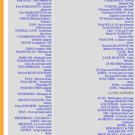
Erik SATIE - The 4 aspects of
UNDER BYEN - Live @
the orchestra
Haldern Pop
Eros RAMAZZOTTI - Quanto
V2 MUSIC sampler 1997
amore sei
Véronique RIVIÈRE - Michaël
Eros RAMAZZOTTI & Joe
Véronique SANSON - D'un
COCKER - Difendero
papillon à une étoile
ESPACE Rhythm & Blues -
VF-Version Française - Rap &
Volume 2
Groove
ESSO - Sur la route
Viola WILLS - It's my pleasure
d'Hollywood
Vivien SAVAGE - La p'tite
ETERNAL LOVE - le meilleur
Lady + C'est qu'le vent
des slows
Weird Al YANKOVIC -
F-COMMUNICATIONS - 7th
Jurassic Park
birthday sampler
WHAT FOR - L'amour n'a pas
FAN DE le magazine - CD
de loi
interview
Winston McANUFF & The
FARGO sampler 2005
Bazbaz Orchestra - A drop
Farid RUSSLAN - Musique de
ZAZIE - Rose
films
ZAZIE - Zen
FARM JOB - Hokkaïdo rush
ZAZIE MUSETTE - Zazie
FASZINATION MUSIK - Les
Musette
clous du nouveau label
ZE RECORDS presents
FATA MORGANA - Le petit
Undercover
monde
ZE Xmas record REloaded 2004
Festival BLUES SUR SEINE
ZEBDA - Je crois que ça va pas
2003
être possible (radio edit)
FNAC - Parcours black
ZONE LIBRE - Les contes du
FNAC MUSIC - Actualités
chaos
Printemps 93
ZORA - La famille
FOOD RECORDS sampler
ZORA - Panaméenne
1991
AUTRES SUPPORTS
FOUR ROSES - Musiques de
films
AC-DC - Ballbreaker, la bio par
FRANCE TELECOM - Easy
Philippe MANOEUVRE
techno
ACE OF BASE - Lucky love
Franz SCHUBERT - Quintette à
ACE OF BASE - The bridge
cordes D.956
AFTER FOREVER - Remagine
FRAY - Over my head (cable
AIR - Californie/Sexy boy
car)
ARMOR - Le bal des Laze
FREDERICKS + GOLDMAN +
Art MENGO - interview Alain
JONES - Des vies
Gardinier
FRENCH B - La vie est belle
BJÖRK - Post
GAY DAD - Leisure noise
BOB MARLEY & THE
GEFFEN - Swag American
WAILERS 1967-1972
Style
BRICE DE NICE - J't'ai cassé !