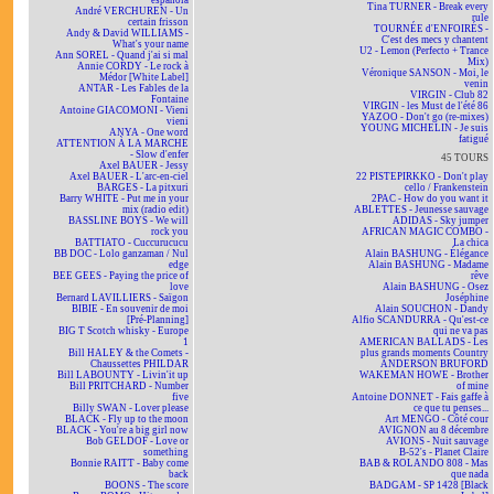
española
Tina TURNER - Break every
André VERCHUREN - Un
rule
certain frisson
TOURNÉE d'ENFOIRÉS -
Andy & David WILLIAMS -
C'est des mecs y chantent
What's your name
U2 - Lemon (Perfecto + Trance
Ann SOREL - Quand j'ai si mal
Mix)
Annie CORDY - Le rock à
Véronique SANSON - Moi, le
Médor [White Label]
venin
ANTAR - Les Fables de la
VIRGIN - Club 82
Fontaine
VIRGIN - les Must de l'été 86
Antoine GIACOMONI - Vieni
YAZOO - Don't go (re-mixes)
vieni
YOUNG MICHELIN - Je suis
ANYA - One word
fatigué
ATTENTION À LA MARCHE
- Slow d'enfer
45 TOURS
Axel BAUER - Jessy
Axel BAUER - L'arc-en-ciel
22 PISTEPIRKKO - Don't play
BARGES - La pitxuri
cello / Frankenstein
Barry WHITE - Put me in your
2PAC - How do you want it
mix (radio edit)
ABLETTES - Jeunesse sauvage
BASSLINE BOYS - We will
ADIDAS - Sky jumper
rock you
AFRICAN MAGIC COMBO -
BATTIATO - Cuccurucucu
La chica
BB DOC - Lolo ganzaman / Nul
Alain BASHUNG - Élégance
edge
Alain BASHUNG - Madame
BEE GEES - Paying the price of
rêve
love
Alain BASHUNG - Osez
Bernard LAVILLIERS - Saïgon
Joséphine
BIBIE - En souvenir de moi
Alain SOUCHON - Dandy
[Pré-Planning]
Alfio SCANDURRA - Qu'est-ce
BIG T Scotch whisky - Europe
qui ne va pas
1
AMERICAN BALLADS - Les
Bill HALEY & the Comets -
plus grands moments Country
Chaussettes PHILDAR
ANDERSON BRUFORD
Bill LABOUNTY - Livin'it up
WAKEMAN HOWE - Brother
Bill PRITCHARD - Number
of mine
five
Antoine DONNET - Fais gaffe à
Billy SWAN - Lover please
ce que tu penses...
BLACK - Fly up to the moon
Art MENGO - Côté cour
BLACK - You're a big girl now
AVIGNON au 8 décembre
Bob GELDOF - Love or
AVIONS - Nuit sauvage
something
B-52's - Planet Claire
Bonnie RAITT - Baby come
BAB & ROLANDO 808 - Mas
back
que nada
BOONS - The score
BADGAM - SP 1428 [Black