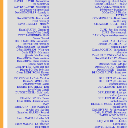
DAVID + DAVID - Welcome to
Impromptu op. 66 de Chopin
the boomtown
Claudia BRÜCKEN - Fanatic
DAVID + DAVID - Welcome to
COCA-COLA French Rock -
the boomtown [monoface]
Téléphone + Starshooter
David KNOPFLER - Lonely is
COCA-COLA Nicolas
the night
PEYRAC
David KOVEN - Bord à bord
COMMUNARDS - Don't leave
[Test Pressing]
me this way
David LINDLEY - Mercury
CROWDED HOUSE - Fall at
blues
your feet
Dean MARTIN - Change of
CURE - Just like heaven
heart [White Label]
CURE - Never enough
DECCA/GRUNDIG - Hi-Fi
DANI - Papa vient d'épouser la
Stéréo Phase 4
bonne
Dee D. JACKSON - Automatic
Daniel DARC - La ville
lover 88 [Test Pressing]
Danielle DARRIEUX - Le
Démis ROUSSOS - So dreamy
temps d'aimer
Démis ROUSSOS - With you
Dante AGOSTINI - Initiation à
Denis PEPIN - Marinette
la batterie
(j'avais l'air d'un con)
David HALLYDAY - Ooh la la
Diana ROSS - Chain reaction
David HALLYDAY - Wanna
Diana ROSS - Chain reaction
take my time
(special dance mix)
David KOVEN - Afrique
Dick RIVERS - Ainsi soit-elle
David MARTIAL - Célimène
Disque d'Or Top 50 biface
David Mc NEIL - Tiramisu
Glenn MEDEIROS & Florent
DEAD OR ALIVE - Brand new
PAGNY
lover
DO VISSINGA - Porto Vecchio
DEF LEPPARD - Animal
Donna SUMMER - The
DEF LEPPARD - Animal
wanderer [White Label]
(spécial promo)
DOOBIE BROTHERS - Real
DEF LEPPARD - Let's get
love [White Label]
rocked
DUTCH DIESEL - Goin' back
DEF LEPPARD - Let's get
to China
rocked (poster)
Elliott MURPHY - Closer
DEF LEPPARD - Let's get
Elton JOHN - Easier to walk
rocked (teaser)
away
DEPECHE MODE - Everything
Elton JOHN - I don't wanna go
counts (live)
on with you like that
Dick RIVERS - Je t'ai reconnue
Emmylou HARRIS - Rose of
Dolly PARTON - Downtown
Cimarron
EARTH WIND & FIRE -
Enrico MACIAS - 2 ailes & 3
Saturday nite
plumes
Eddy MITCHELL - Lèche-
Enrico MACIAS - La France de
bottes blues
mon enfance
Eddy MITCHELL - Soixante