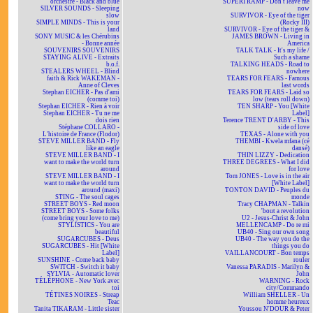
orchestre - Black and blue
SUPERTRAMP - Don't leave me
SILVER SOUNDS - Sleeping
now
slow
SURVIVOR - Eye of the tiger
SIMPLE MINDS - This is your
(Rocky III)
land
SURVIVOR - Eye of the tiger &
SONY MUSIC & les Chérubins
JAMES BROWN - Living in
- Bonne année
America
SOUVENIRS SOUVENIRS
TALK TALK - It's my life /
STAYING ALIVE - Extraits
Such a shame
b.o.f.
TALKING HEADS - Road to
STEALERS WHEEL - Blind
nowhere
faith & Rick WAKEMAN -
TEARS FOR FEARS - Famous
Anne of Cleves
last words
Stephan EICHER - Pas d'ami
TEARS FOR FEARS - Laid so
(comme toi)
low (tears roll down)
Stephan EICHER - Rien à voir
TEN SHARP - You [White
Stephan EICHER - Tu ne me
Label]
dois rien
Terence TRENT D'ARBY - This
Stéphane COLLARO -
side of love
L'histoire de France (Flodor)
TEXAS - Alone with you
STEVE MILLER BAND - Fly
THEMBI - Kwela mfana (cé
like an eagle
dansé)
STEVE MILLER BAND - I
THIN LIZZY - Dedication
want to make the world turn
THREE DEGREES - What I did
around
for love
STEVE MILLER BAND - I
Tom JONES - Love is in the air
want to make the world turn
[White Label]
around (maxi)
TONTON DAVID - Peuples du
STING - The soul cages
monde
STREET BOYS - Red moon
Tracy CHAPMAN - Talkin
STREET BOYS - Some folks
'bout a revolution
(come bring your love to me)
U2 - Jesus-Christ & John
STYLISTICS - You are
MELLENCAMP - Do re mi
beautiful
UB40 - Sing our own song
SUGARCUBES - Deus
UB40 - The way you do the
SUGARCUBES - Hit [White
things you do
Label]
VAILLANCOURT - Bon temps
SUNSHINE - Come back baby
rouler
SWITCH - Switch it baby
Vanessa PARADIS - Marilyn &
SYLVIA - Automatic lover
John
TÉLÉPHONE - New York avec
WARNING - Rock
toi
city/Commando
TÉTINES NOIRES - Streap
William SHELLER - Un
Teac
homme heureux
Tanita TIKARAM - Little sister
Youssou N'DOUR & Peter