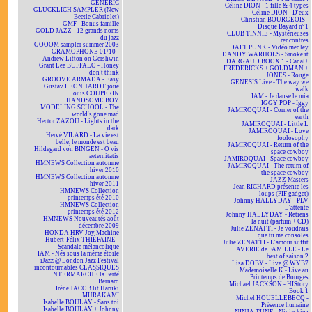
GENERIC
Céline DION - 1 fille & 4 types
GLÜCKLICH SAMPLER (New
Céline DION - D'eux
Beetle Cabriolet)
Christian BOURGEOIS -
GMF - Bonus famille
Disque Bayard n°1
GOLD JAZZ - 12 grands noms
CLUB TINNIE - Mystérieuses
du jazz
rencontres
GOOOM sampler summer 2003
DAFT PUNK - Vidéo medley
GRAMOPHONE 01/10 -
DANDY WARHOLS - Smoke it
Andrew Litton on Gershwin
DARGAUD BOOX 1 - Canal+
Grant Lee BUFFALO - Honey
FREDERICKS + GOLDMAN +
don't think
JONES - Rouge
GROOVE ARMADA - Easy
GENESIS Live - The way we
Gustav LEONHARDT joue
walk
Louis COUPERIN
IAM - Je danse le mia
HANDSOME BOY
IGGY POP - Iggy
MODELING SCHOOL - The
JAMIROQUAI - Corner of the
world's gone mad
earth
Hector ZAZOU - Lights in the
JAMIROQUAI - Little L
dark
JAMIROQUAI - Love
Hervé VILARD - La vie est
foolosophy
belle, le monde est beau
JAMIROQUAI - Return of the
Hildegard von BINGEN - O vis
space cowboy
aeternitatis
JAMIROQUAI - Space cowboy
HMNEWS Collection automne
JAMIROQUAI - The return of
hiver 2010
the space cowboy
HMNEWS Collection automne
JAZZ Masters
hiver 2011
Jean RICHARD présente les
HMNEWS Collection
loups (PIF gadget)
printemps été 2010
Johnny HALLYDAY - PLV
HMNEWS Collection
L'attente
printemps été 2012
Johnny HALLYDAY - Retiens
HMNEWS Nouveautés août
la nuit (parfum + CD)
décembre 2009
Julie ZENATTI - Je voudrais
HONDA HRV Joy Machine
que tu me consoles
Hubert-Félix THIÉFAINE -
Julie ZENATTI - L'amour suffit
Scandale mélancolique
LAVERIE de FAMILLE - Le
IAM - Nés sous la même étoile
best of saison 2
iJazz @ London Jazz Festival
Lisa DOBY - Live @ WYB7
incontournables CLASSIQUES
Mademoiselle K - Live au
INTERMARCHÉ la Ferté
Printemps de Bourges
Bernard
Michael JACKSON - HIStory
Irène JACOB lit Haruki
Book 1
MURAKAMI
Michel HOUELLEBECQ -
Isabelle BOULAY - Sans toi
Présence humaine
Isabelle BOULAY + Johnny