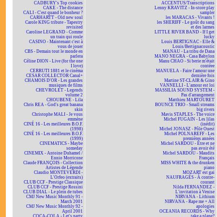
CADBURY's Top cookies
ACCENTUS/Transcriptions
CAKE - The distance
Lenny KRAVITZ - In-store play
CALI - C'est quand le bonheur ?
sampler
CARHARTT - Old new soul
les MARACAS - Vivants !
Carole KING tribute - Tapestry
les SHERIFF - Le goût du sang
revisited
et des larmes
Caroline LEGRAND - Comme
LITTLE RIVER BAND - If I get
un train qui roule
lucky
CASINO - Maintenant c'est à
Louis BERTIGNAC - Elle &
vous de jouer
Louis/Bertignacoustic
CBS - Demain tout le monde en
MANAU - La tribu de Dana
parlera
MANO NEGRA - Casa Babylon
Céline DION - Live (for the one
Manu CHAO - Si berie m'était
I love)
contéee
CERRUTI 1881 et le cinéma
MANUELA - Faire l'amour une
CESAR COLLECTOR Canal+
dernière fois
CHAMOIS D'OR - Les grandes
Martine ST-CLAIR & Gino
musiques de films
VANNELLI - L'amour est loi
CHEVROLET - Legends
MASSILIA SOUND SYSTEM -
volume 2
Pas d'arrangement
CHOUBENE - Lila
Matthieu MARTOURET
Chris REA - God's great banana
BOUNCE TRIO - Small streams
skin
big rivers
Christophe MALI - Je vous
Mavis STAPLES - The voice
emmène
Michel FUGAIN - Les lilas
CINÉ 16 - Les meilleures B.O.F.
(inédit)
(1998)
Michel JONASZ - Pôle Ouest
CINÉ 16 - Les meilleures B.O.F.
Michel POLNAREFF - Les
(1999)
premières années
CINEMATICS - Maybe
Michel SARDOU - Être et ne
someday
pas avoir été
CINEMIX - Antoine Duhamel /
Michel SARDOU - Maudits
Ennio Morricone
Français
Claude FRANÇOIS - Collection
MISS WHITE & the drunken
Artistes de Légende
piano
Claudio MONTEVERDI -
MOZART est gai
L'Orfeo (extraits)
NAUFRAGÉS - À contre-
CLUB CCF - Prestige Classique
courant
CLUB CCF - Prestige Rossini
Nilda FERNANDEZ -
CLUB DIAL - Le plein de tubes
L'invitation à Venise
CMJ New Music Monthly 91 -
NIRVANA - Lithium
March 2001
NIRVANA - Rape me + All
CMJ New Music Monthly 92 -
apologies
April 2001
OCEANIA RECORDS - Why
COCA-COLA - Let's party
take a plane?