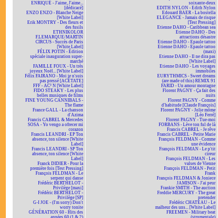
ENRIQUÉ - J'aime, J'aime...
soixante-deux
[dédicacé]
EDITH NYLON - Edith Nylon
ENZO ENZO - Blanche Neige
Edouard BAER - La bostella
[White Label]
ELEGANCE - Jamais de risque
Erik MONTRY - Des fleurs et
[Test Pressing]
des fusils
Etienne DAHO - Caribbean sea
ETHNIKOLOR
Etienne DAHO - Des
F.LEMARQUE/MARTIN
attractions désastre
CIRCUS - Succès de Paris
Etienne DAHO - Epaule tattoo
[White Label]
Etienne DAHO - Epaule tattoo
FÉLIX POTIN - Édition
(maxi)
spéciale inauguration super-
Etienne DAHO - Il ne dira pas
marché
[White Label]
FAMILLE FOUX - Un très
Etienne DAHO - Les voyages
joyeux Noël... [White Label]
immobiles
Félix FAIRANO - Moi je n'suis
EURYTHMICS - Sweet dreams
pas pressé [ACÉTATE]
(are made of this) REMIX 91
FFF - AC² N [White Label]
FARID - Un amour montagne
FIDO STEAKY - Les plus
Florent PAGNY - Ça fait des
belles musiques de films
nuits
FINE YOUNG CANNIBALS -
Florent PAGNY - Comme
The flame
d'habitude [Claude François]
France GALL - La chanson
Florent PAGNY - Jolie môme
d'Azima
[Léo Ferré]
Francis CABREL & Mercedes
Florent PAGNY - Tue-moi
SOSA - Yo vengo a ofrecer mi
FORBANS - Lève ton ful de là
corazon
Francis CABREL - Je rêve
Francis LEANDRI - EP Ton
Francis CABREL - Petite Marie
absence, ton silence [White
François FELDMAN - Comme
Label]
une évidence
Francis LEANDRI - SP Ton
François FELDMAN - Le p'tit
absence, ton silence [White
cireur
Label]
François FELDMAN - Les
Franck DIDIER - Pour la
valses de Vienne
première fois [Test Pressing]
François FELDMAN - Petit
François FELDMAN - Le
Frank
serpent qui danse
François FELDMAN & Joniece
Frédéric BERTHELOT -
JAMISON - J'ai peur
Privilège [maxi]
Frankie SMITH - The auction
Frédéric BERTHELOT -
Freddie MERCURY - The great
Privilège [SP]
pretender
G-I JOE - (I'm sorry) Don't
Frédéric CHATEAU - Le
worry tonite
malheur des uns... [White Label]
GÉNÉRATION 60 - Hits des
FREEMEN - Military beat
années 60 (1 & 2)
(strumentale)