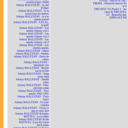
TOTAL - Hits d'Or 1987
terrible (Optic 2000)
TREMA - Objectifs Janvier 93
Johnny HALLYDAY - Ja, der
n°4
Elefant
TRICATEL Tri-Pocket 1 - Au
Johnny HALLYDAY - Je la
cœur de TRICATEL
croise tous les matins
U2 - Beautiful day
Johnny HALLYDAY - Je n'ai
ZIPPO OUÏ FM
jamais pleuré
Johnny HALLYDAY - LEGAL,
le goût
Johnny HALLYDAY - Les
années Johnny vol.1
Johnny HALLYDAY - Les
années Johnny vol.2
Johnny HALLYDAY - Les
années Johnny vol.3
Johnny HALLYDAY - Les
tendres années
Johnny HALLYDAY - Marie
Johnny HALLYDAY - Pardon
Johnny HALLYDAY - Partie de
cartes
Johnny HALLYDAY -
Quelques cris
Johnny HALLYDAY - Rouler
sur la rivière
Johnny HALLYDAY - Sang
pour sang
Johnny HALLYDAY - Tender
years
Johnny HALLYDAY - They
call him a man
Johnny HALLYDAY - Tout
public 1962-1992
Johnny HALLYDAY - Tutti
frutti
Johnny HALLYDAY - Un jour
viendra
Johnny HALLYDAY - Voyez ce
que je veux dire
Johnny HALLYDAY & Kathy
MATTEA - Love affair
Johnny HALLYDAY & the
RATTLES - Lass die Leute
doch reden