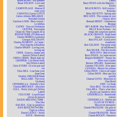
Boum BOMO - Hit-parades
Label]
Brian WILSON - Love and
Barry RYAN with the Majority -
mercy
Eloïse
CAMOUFLAGE - Heaven (I
BEACH BOYS - Still cruisin /
want you)
Kokomo
CARAVELLI pour LOTUS
Bebu SILVETTI - Spring rain
Carlos Alberto IRIGARAY -
BEE GEES - The woman in you
Navidad Criolla
/ Stayin' alive
Caroline LOEB - Mots croisés /
Bernard MINET - Génération
Le téléfon
Bioman
CATHY - Tout est littérature
BEV & BOB - Hey Paula [T.P.]
CENTER - Navsiegda
BILLY & les Forbans - Au
Chant du 7ème Congrès de la
temps des surprises-parties
BONNETERIE (TP dédicacé)
BLACK CROWES - High head
Charles BORELLI présente
blues / A conspiracy
Georges SOLCHANY
Bob DYLAN - Gotta serve
Charles DUMONT - Je t'aime /
somebody
Nuit blanche à Honfleur
Bob GELDOF - The great song
Charlie SPAHN - Loving you,
of indifference
loving me
Bob SEGER - The fire inside
CHER - Gypsys, tramps and
BON JOVI - Bed of roses
thieves [White Label]
Boris DJIAN - Je t'aime encore
CHINA CRISIS - Black man ray
Brigitte BARDOT - Toutes les
CHOPPER - Lili/Heidi bleib
bêtes sont à aimer
blu [White Label]
Britney SPEARS - Sometimes
Chris EVERS - Ce n'est pas une
Caetano VELOSO - Este amor
vie
CANADA - Mourir les sirènes
Chris REA - I can hear your
Céline DION - I drove all night
heart beat
Céline DION - Mon ami m'a
Chubby CHECKER/Hank
quittée
BALLARD - The twist
Chantal GOYA - Monsieur le
[Acétate]
Chat Botté
CINDERELLA - Nobody's fool
CHIC - Le freak
Claudia BRÜCKEN - Absolute
Chris REA - On the beach
COLL - Pretty little girl [White
Chris REA - That's what they
Label]
always say (rainbow mix)
COLUCHE - La politique
CINDERELLA - Heartbreak
(revue de presse)
station
DADJE MEETING TIME -
CINDERELLA - Shelter me
Ybo libo
CLAN OF XYMOX -
DALIDA - Gigi in paradisco
Muscoviet mosquito
DAN REED NETWORK -
Claude FRANÇOIS - Du pain et
Tiger in a dress
du beurre
Daniel LEDUC - Soleil
Claude FRANÇOIS - Reste
DAVE - Hurlevent
Claude ROGEN - Fantaisie