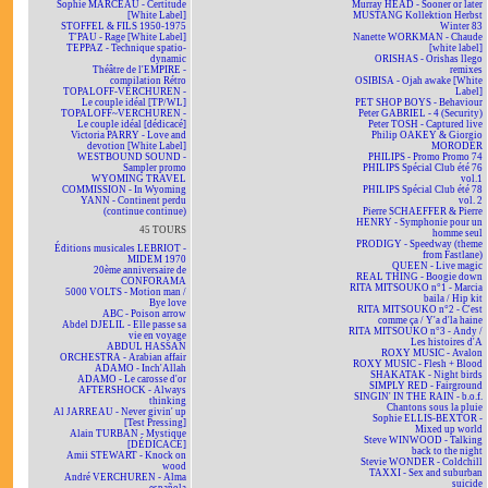
Sophie MARCEAU - Certitude
Murray HEAD - Sooner or later
[White Label]
MUSTANG Kollektion Herbst
STOFFEL & FILS 1950-1975
Winter 83
T'PAU - Rage [White Label]
Nanette WORKMAN - Chaude
TEPPAZ - Technique spatio-
[white label]
dynamic
ORISHAS - Orishas llego
Théâtre de l'EMPIRE -
remixes
compilation Rétro
OSIBISA - Ojah awake [White
TOPALOFF-VERCHUREN -
Label]
Le couple idéal [TP/WL]
PET SHOP BOYS - Behaviour
TOPALOFF~VERCHUREN -
Peter GABRIEL - 4 (Security)
Le couple idéal [dédicacé]
Peter TOSH - Captured live
Victoria PARRY - Love and
Philip OAKEY & Giorgio
devotion [White Label]
MORODER
WESTBOUND SOUND -
PHILIPS - Promo Promo 74
Sampler promo
PHILIPS Spécial Club été 76
WYOMING TRAVEL
vol.1
COMMISSION - In Wyoming
PHILIPS Spécial Club été 78
YANN - Continent perdu
vol. 2
(continue continue)
Pierre SCHAEFFER & Pierre
HENRY - Symphonie pour un
45 TOURS
homme seul
PRODIGY - Speedway (theme
Éditions musicales LEBRIOT -
from Fastlane)
MIDEM 1970
QUEEN - Live magic
20ème anniversaire de
REAL THING - Boogie down
CONFORAMA
RITA MITSOUKO n°1 - Marcia
5000 VOLTS - Motion man /
baila / Hip kit
Bye love
RITA MITSOUKO n°2 - C'est
ABC - Poison arrow
comme ça / Y'a d'la haine
Abdel DJELIL - Elle passe sa
RITA MITSOUKO n°3 - Andy /
vie en voyage
Les histoires d'A
ABDUL HASSAN
ROXY MUSIC - Avalon
ORCHESTRA - Arabian affair
ROXY MUSIC - Flesh + Blood
ADAMO - Inch'Allah
SHAKATAK - Night birds
ADAMO - Le carosse d'or
SIMPLY RED - Fairground
AFTERSHOCK - Always
SINGIN' IN THE RAIN - b.o.f.
thinking
Chantons sous la pluie
Al JARREAU - Never givin' up
Sophie ELLIS-BEXTOR -
[Test Pressing]
Mixed up world
Alain TURBAN - Mystique
Steve WINWOOD - Talking
[DÉDICACÉ]
back to the night
Amii STEWART - Knock on
Stevie WONDER - Coldchill
wood
TAXXI - Sex and suburban
André VERCHUREN - Alma
suicide