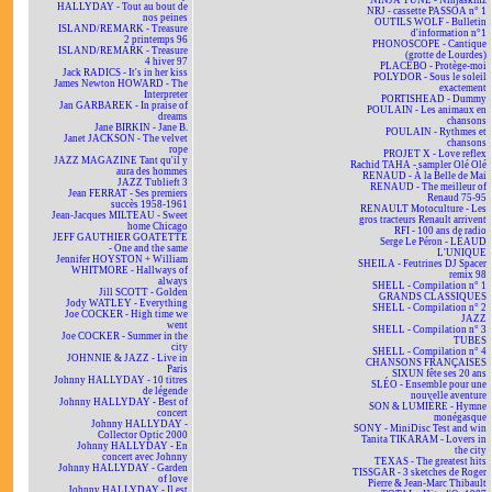
NINJA TUNE - Ninjaskinz
HALLYDAY - Tout au bout de
NRJ - cassette PASSOA n° 1
nos peines
OUTILS WOLF - Bulletin
ISLAND/REMARK - Treasure
d'information n°1
2 printemps 96
PHONOSCOPE - Cantique
ISLAND/REMARK - Treasure
(grotte de Lourdes)
4 hiver 97
PLACEBO - Protège-moi
Jack RADICS - It's in her kiss
POLYDOR - Sous le soleil
James Newton HOWARD - The
exactement
Interpreter
PORTISHEAD - Dummy
Jan GARBAREK - In praise of
POULAIN - Les animaux en
dreams
chansons
Jane BIRKIN - Jane B.
POULAIN - Rythmes et
Janet JACKSON - The velvet
chansons
rope
PROJET X - Love reflex
JAZZ MAGAZINE Tant qu'il y
Rachid TAHA - sampler Olé Olé
aura des hommes
RENAUD - À la Belle de Mai
JAZZ Tublieft 3
RENAUD - The meilleur of
Jean FERRAT - Ses premiers
Renaud 75-95
succès 1958-1961
RENAULT Motoculture - Les
Jean-Jacques MILTEAU - Sweet
gros tracteurs Renault arrivent
home Chicago
RFI - 100 ans de radio
JEFF GAUTHIER GOATETTE
Serge Le Péron - LÉAUD
- One and the same
L'UNIQUE
Jennifer HOYSTON + William
SHEILA - Feutrines DJ Spacer
WHITMORE - Hallways of
remix 98
always
SHELL - Compilation n° 1
Jill SCOTT - Golden
GRANDS CLASSIQUES
Jody WATLEY - Everything
SHELL - Compilation n° 2
Joe COCKER - High time we
JAZZ
went
SHELL - Compilation n° 3
Joe COCKER - Summer in the
TUBES
city
SHELL - Compilation n° 4
JOHNNIE & JAZZ - Live in
CHANSONS FRANÇAISES
Paris
SIXUN fête ses 20 ans
Johnny HALLYDAY - 10 titres
SLÉO - Ensemble pour une
de légende
nouvelle aventure
Johnny HALLYDAY - Best of
SON & LUMIÈRE - Hymne
concert
monégasque
Johnny HALLYDAY -
SONY - MiniDisc Test and win
Collector Optic 2000
Tanita TIKARAM - Lovers in
Johnny HALLYDAY - En
the city
concert avec Johnny
TEXAS - The greatest hits
Johnny HALLYDAY - Garden
TISSGAR - 3 sketches de Roger
of love
Pierre & Jean-Marc Thibault
Johnny HALLYDAY - Il est