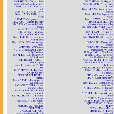
MORRISSEY - The last of the
PÉPIT' SHOW - Aye Pépito !
famous international playboys
Pascale CHAMBRY - Les mots
MOVIE MUSIC - Stars de la
du jour
pub
Patricia KAAS - Kennedy Rose
Natali KAUFMANN - Lover
(remix)
Natali KAUFMANN - Lover
Patricia KAAS - Regarde les
(bleu)
riches
NATALYS - Ses premiers cris
Patrick JUVET - Lady night
NIAGARA - Flammes de l'enfer
Patrick SÉBASTIEN - Tu
NIAGARA - Flammes de l'enfer
t'laisses aller (ma vieille)
(maxi)
Paul-Jean BOROWSKY - L'âge
Nicole CROISILLE - L'été
de diamant
NICOLETTA - Un homme
PEARL JAM - Given to fly
Nina HAGEN - Hold me
PERET - Late mi corazon
Nino FERRER - La Carmencita
Pete TOWNSHEND - Face the
[White Label]
face
Nino ROTA - O Venise, Venaga,
Phil O'KINS - Chasseur de
Venus
charme
NOUCHKAÏ - Différence
Phil O'KINS - Chasseur de
NUTS - Rock'n'Nuts 2, Wooly
charme [Test Pressing]
bully/The letter
Philippe LAVIL - EP 4 Titres
OLYMPICS - Mine exclusively
Philippe RUSSO - En pleine
[White Label]
lumière [Test Pressing]
ORCHESTRE ROUGE -
Pierre BACHELET - Écris-moi
Seconds grate
Pierre BACHELET - Elle est
Parade de variétés LA VACHE
d'ailleurs
QUI RIT
Pierre BACHELET - Les corons
PARIS MATCH - Le Pape Jean
PIGALLE - Dans la salle du
XXIII vous parle
bar-tabac...
PARIS PALACE HOTEL -
PIJON - Cache-cache party
Ramona
PIJON - Cache-cache party
Pascal DANEL - Les neiges du
(remix)
Kilimandjaro
PINK FLOYD - Another brick
PASSION FODDER - I'd sell
in the Wall ²
my soul to God
PORTE MENTAUX - Combat
Patricia KAAS - Une dernière
des races
semaine à New York
POWER ROCK - Saxon & Deep
Paul McCARTNEY - Once upon
Purple
a long ago
PRINCE - Alphabet street
Paul SIMON - The obvious
QUEEN - I want to break free
child
QUEENSRYCHE - Silent
Paula ABDUL - Rush rush
lucidity
PAULETTE de
R.E.M. - The one I love
L'AJACCIENNE - Ça se
Rachid TAHA - Barbès
corse/La boudeuse (dédicacé)
[remixes]