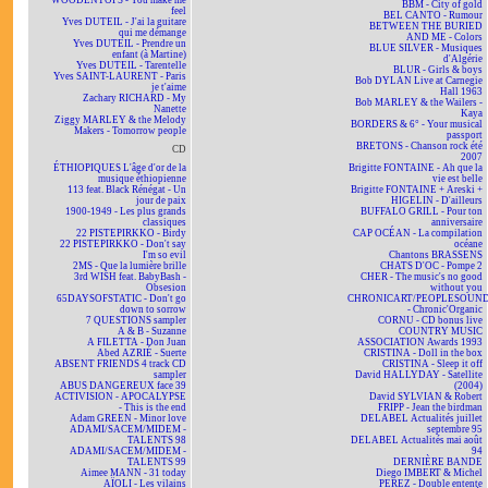
WOODENTOPS - You make me
BBM - City of gold
feel
BEL CANTO - Rumour
Yves DUTEIL - J'ai la guitare
BETWEEN THE BURIED
qui me démange
AND ME - Colors
Yves DUTEIL - Prendre un
BLUE SILVER - Musiques
enfant (à Martine)
d'Algérie
Yves DUTEIL - Tarentelle
BLUR - Girls & boys
Yves SAINT-LAURENT - Paris
Bob DYLAN Live at Carnegie
je t'aime
Hall 1963
Zachary RICHARD - My
Bob MARLEY & the Wailers -
Nanette
Kaya
Ziggy MARLEY & the Melody
BORDERS & 6° - Your musical
Makers - Tomorrow people
passport
BRETONS - Chanson rock été
CD
2007
ÉTHIOPIQUES L'âge d'or de la
Brigitte FONTAINE - Ah que la
musique éthiopienne
vie est belle
113 feat. Black Rénégat - Un
Brigitte FONTAINE + Areski +
jour de paix
HIGELIN - D'ailleurs
1900-1949 - Les plus grands
BUFFALO GRILL - Pour ton
classiques
anniversaire
22 PISTEPIRKKO - Birdy
CAP OCÉAN - La compilation
22 PISTEPIRKKO - Don't say
océane
I'm so evil
Chantons BRASSENS
2MS - Que la lumière brille
CHATS D'OC - Pompe 2
3rd WISH feat. BabyBash -
CHER - The music's no good
Obsesion
without you
65DAYSOFSTATIC - Don't go
CHRONICART/PEOPLESOUN
down to sorrow
- Chronic'Organic
7 QUESTIONS sampler
CORNU - CD bonus live
A & B - Suzanne
COUNTRY MUSIC
A FILETTA - Don Juan
ASSOCIATION Awards 1993
Abed AZRIÉ - Suerte
CRISTINA - Doll in the box
ABSENT FRIENDS 4 track CD
CRISTINA - Sleep it off
sampler
David HALLYDAY - Satellite
ABUS DANGEREUX face 39
(2004)
ACTIVISION - APOCALYPSE
David SYLVIAN & Robert
- This is the end
FRIPP - Jean the birdman
Adam GREEN - Minor love
DELABEL Actualités juillet
ADAMI/SACEM/MIDEM -
septembre 95
TALENTS 98
DELABEL Actualités mai août
ADAMI/SACEM/MIDEM -
94
TALENTS 99
DERNIÈRE BANDE
Aimee MANN - 31 today
Diego IMBERT & Michel
AÏOLI - Les vilains
PEREZ - Double entente