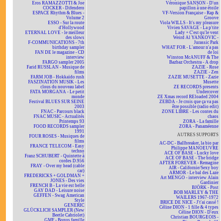
Eros RAMAZZOTTI & Joe
Véronique SANSON - D'un
COCKER - Difendero
papillon à une étoile
ESPACE Rhythm & Blues -
VF-Version Française - Rap &
Volume 2
Groove
ESSO - Sur la route
Viola WILLS - It's my pleasure
d'Hollywood
Vivien SAVAGE - La p'tite
ETERNAL LOVE - le meilleur
Lady + C'est qu'le vent
des slows
Weird Al YANKOVIC -
F-COMMUNICATIONS - 7th
Jurassic Park
birthday sampler
WHAT FOR - L'amour n'a pas
FAN DE le magazine - CD
de loi
interview
Winston McANUFF & The
FARGO sampler 2005
Bazbaz Orchestra - A drop
Farid RUSSLAN - Musique de
ZAZIE - Rose
films
ZAZIE - Zen
FARM JOB - Hokkaïdo rush
ZAZIE MUSETTE - Zazie
FASZINATION MUSIK - Les
Musette
clous du nouveau label
ZE RECORDS presents
FATA MORGANA - Le petit
Undercover
monde
ZE Xmas record REloaded 2004
Festival BLUES SUR SEINE
ZEBDA - Je crois que ça va pas
2003
être possible (radio edit)
FNAC - Parcours black
ZONE LIBRE - Les contes du
FNAC MUSIC - Actualités
chaos
Printemps 93
ZORA - La famille
FOOD RECORDS sampler
ZORA - Panaméenne
1991
AUTRES SUPPORTS
FOUR ROSES - Musiques de
films
AC-DC - Ballbreaker, la bio par
FRANCE TELECOM - Easy
Philippe MANOEUVRE
techno
ACE OF BASE - Lucky love
Franz SCHUBERT - Quintette à
ACE OF BASE - The bridge
cordes D.956
AFTER FOREVER - Remagine
FRAY - Over my head (cable
AIR - Californie/Sexy boy
car)
ARMOR - Le bal des Laze
FREDERICKS + GOLDMAN +
Art MENGO - interview Alain
JONES - Des vies
Gardinier
FRENCH B - La vie est belle
BJÖRK - Post
GAY DAD - Leisure noise
BOB MARLEY & THE
GEFFEN - Swag American
WAILERS 1967-1972
Style
BRICE DE NICE - J't'ai cassé !
GENERIC
Céline DION - 1 fille & 4 types
GLÜCKLICH SAMPLER (New
Céline DION - D'eux
Beetle Cabriolet)
Christian BOURGEOIS -
GMF - Bonus famille