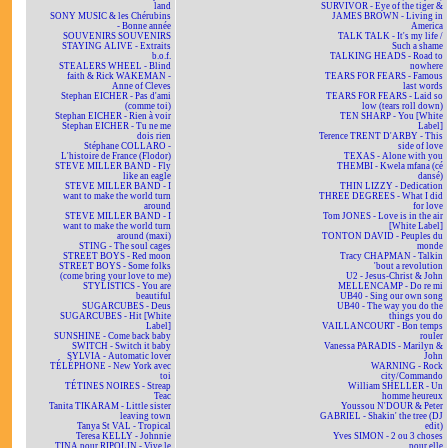
land
SURVIVOR - Eye of the tiger &
SONY MUSIC & les Chérubins
JAMES BROWN - Living in
- Bonne année
America
SOUVENIRS SOUVENIRS
TALK TALK - It's my life /
STAYING ALIVE - Extraits
Such a shame
b.o.f.
TALKING HEADS - Road to
STEALERS WHEEL - Blind
nowhere
faith & Rick WAKEMAN -
TEARS FOR FEARS - Famous
Anne of Cleves
last words
Stephan EICHER - Pas d'ami
TEARS FOR FEARS - Laid so
(comme toi)
low (tears roll down)
Stephan EICHER - Rien à voir
TEN SHARP - You [White
Stephan EICHER - Tu ne me
Label]
dois rien
Terence TRENT D'ARBY - This
Stéphane COLLARO -
side of love
L'histoire de France (Flodor)
TEXAS - Alone with you
STEVE MILLER BAND - Fly
THEMBI - Kwela mfana (cé
like an eagle
dansé)
STEVE MILLER BAND - I
THIN LIZZY - Dedication
want to make the world turn
THREE DEGREES - What I did
around
for love
STEVE MILLER BAND - I
Tom JONES - Love is in the air
want to make the world turn
[White Label]
around (maxi)
TONTON DAVID - Peuples du
STING - The soul cages
monde
STREET BOYS - Red moon
Tracy CHAPMAN - Talkin
STREET BOYS - Some folks
'bout a revolution
(come bring your love to me)
U2 - Jesus-Christ & John
STYLISTICS - You are
MELLENCAMP - Do re mi
beautiful
UB40 - Sing our own song
SUGARCUBES - Deus
UB40 - The way you do the
SUGARCUBES - Hit [White
things you do
Label]
VAILLANCOURT - Bon temps
SUNSHINE - Come back baby
rouler
SWITCH - Switch it baby
Vanessa PARADIS - Marilyn &
SYLVIA - Automatic lover
John
TÉLÉPHONE - New York avec
WARNING - Rock
toi
city/Commando
TÉTINES NOIRES - Streap
William SHELLER - Un
Teac
homme heureux
Tanita TIKARAM - Little sister
Youssou N'DOUR & Peter
leaving town
GABRIEL - Shakin' the tree (DJ
Tanya St VAL - Tropical
edit)
Teresa KELLY - Johnnie
Yves SIMON - 2 ou 3 choses
TINA pour RIPOLIN - Vive le
pour elle