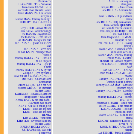
Born to cry
JACNO - Les langues
JEAN-PHILIPPE - Pardonne
étrangères
Jean-Pierre CASSEL - On
Jacques BREL - Amsterdam
s'accorde et on [White Label]
Jane BIRKIN - Amours des
Jeane MANSON - Les larmes
feintes
aux yeux
Jane BIRKIN - Et quand bien
Jeanne MAS - Johnny Johnny ²
même
JEREMY DAYS - Give it a
Jane BIRKIN - Help camionneur
name
Jean-Baptiste QUENIN -
Jerry REED - Amos Moses
Veilleur de toutes les nuits
Joan BAEZ - Asimbonanga
Jean-Jacques DEBOUT - Un
Joe DASSIN - Kanterbräu
mot [ACÉTATE]
Joe DASSIN - L'été indien
Jean-Jacques GOLDMAN -
Joe DASSIN - Me que me que
Puisque tu pars
Joe DASSIN - Quand on a seize
Jean-Paul GAULTIER - Noisy
ans
(remix)
Joe DASSIN - Vive moi
Jeanne MAS - Cœur en stéréo
Joe JACKSON - Stranger than
(nouvelle version)
fiction
Jeanne MAS - Johnny Johnny
Johnny HALLYDAY - Dans un
Jeanne MAS - L'enfant
an ou un jour
JENNIFER - Amour express
Johnny HALLYDAY - Que je
Joe COCKER - Unchain my
t'aime
heart
Johnny HALLYDAY & Sylvie
Joe SATRIANI - I believe
VARTAN - Bye bye baby
John MELLENCAMP - Last
Joye du vin à CHÂTEAUNEUF
chance
DU PAPE - Chansons des
Johnny HALLYDAY - Ça ne
échansons
change pas un homme
Julien CLERC - Ce n'est rien
Johnny HALLYDAY - Cadillac
Juliette GRÉCO - Ta jalousie
(picture-disc)
[White Label]
Johnny HALLYDAY - Derrière
KARAJAN - BRAHMS, danses
l'amour
hongroises + catalogue
Johnny HALLYDAY - Succès
Kenny BALL & his jazz band -
1961-1973
Hawaiian war chant
Jonathan STUART - Wako man
KENT - On fait c'qu'on peut
Julien CLERC - This melody
KENT - Tous les mômes
KAJAGOOGOO - Too shy
KENT - Tous les mômes
(midnight mix)
REMIX
Karen CHERYL - Sing to me
Kim WILDE - You came
mama
KIRSTEN - Over the rainbow
KNORR - campagne Europe 1
[White Label]
hiver 78-79
KRÉMA HOLLYWOOD -
KOOL & THE GANG 1990
J.STRAUSS fils, Valse de
hitmix
l'empereur
LA FEMME - Sur la planche /