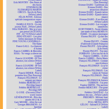
[White Label]
ELEGANCE - Jamais de risque
Erik MONTRY - Des fleurs et
[Test Pressing]
des fusils
Etienne DAHO - Caribbean sea
ETHNIKOLOR
Etienne DAHO - Des
F.LEMARQUE/MARTIN
attractions désastre
CIRCUS - Succès de Paris
Etienne DAHO - Epaule tattoo
[White Label]
Etienne DAHO - Epaule tattoo
FÉLIX POTIN - Édition
(maxi)
spéciale inauguration super-
Etienne DAHO - Il ne dira pas
marché
[White Label]
FAMILLE FOUX - Un très
Etienne DAHO - Les voyages
joyeux Noël... [White Label]
immobiles
Félix FAIRANO - Moi je n'suis
EURYTHMICS - Sweet dreams
pas pressé [ACÉTATE]
(are made of this) REMIX 91
FFF - AC² N [White Label]
FARID - Un amour montagne
FIDO STEAKY - Les plus
Florent PAGNY - Ça fait des
belles musiques de films
nuits
FINE YOUNG CANNIBALS -
Florent PAGNY - Comme
The flame
d'habitude [Claude François]
France GALL - La chanson
Florent PAGNY - Jolie môme
d'Azima
[Léo Ferré]
Francis CABREL & Mercedes
Florent PAGNY - Tue-moi
SOSA - Yo vengo a ofrecer mi
FORBANS - Lève ton ful de là
corazon
Francis CABREL - Je rêve
Francis LEANDRI - EP Ton
Francis CABREL - Petite Marie
absence, ton silence [White
François FELDMAN - Comme
Label]
une évidence
Francis LEANDRI - SP Ton
François FELDMAN - Le p'tit
absence, ton silence [White
cireur
Label]
François FELDMAN - Les
Franck DIDIER - Pour la
valses de Vienne
première fois [Test Pressing]
François FELDMAN - Petit
François FELDMAN - Le
Frank
serpent qui danse
François FELDMAN & Joniece
Frédéric BERTHELOT -
JAMISON - J'ai peur
Privilège [maxi]
Frankie SMITH - The auction
Frédéric BERTHELOT -
Freddie MERCURY - The great
Privilège [SP]
pretender
G-I JOE - (I'm sorry) Don't
Frédéric CHATEAU - Le
worry tonite
malheur des uns... [White Label]
GÉNÉRATION 60 - Hits des
FREEMEN - Military beat
années 60 (1 & 2)
(strumentale)
Gary MOORE - After the war
FULL METAL HITS
Georges BRASSENS - Le
GÉLOU - Salomé E.P. [White
fantôme
Label]