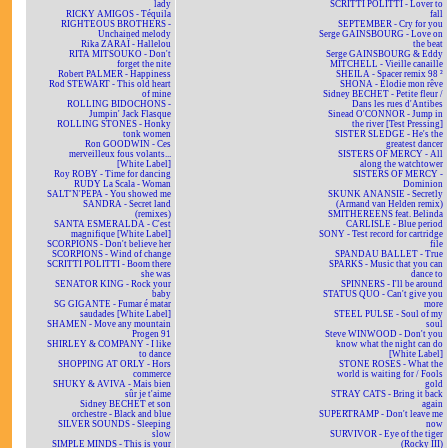
lady
SCRITTI POLITTI - Lover to
RICKY AMIGOS - Téquila
fall
RIGHTEOUS BROTHERS -
SEPTEMBER - Cry for you
Unchained melody
Serge GAINSBOURG - Love on
Rika ZARAÏ - Hallelou
the beat
RITA MITSOUKO - Don't
Serge GAINSBOURG & Eddy
forget the nite
MITCHELL - Vieille canaille
Robert PALMER - Happiness
SHEILA - Spacer remix 98 ²
Rod STEWART - This old heart
SHONA - Elodie mon rêve
of mine
Sidney BECHET - Petite fleur /
ROLLING BIDOCHONS -
Dans les rues d'Antibes
Jumpin' Jack Flasque
Sinead O'CONNOR - Jump in
ROLLING STONES - Honky
the river [Test Pressing]
tonk women
SISTER SLEDGE - He's the
Ron GOODWIN - Ces
greatest dancer
merveilleux fous volants...
SISTERS OF MERCY - All
[White Label]
along the watchtower
Roy ROBY - Time for dancing
SISTERS OF MERCY -
RUDY La Scala - Woman
Dominion
SALT'N'PEPA - You showed me
SKUNK ANANSIE - Secretly
SANDRA - Secret land
(Armand van Helden remix)
(remixes)
SMITHEREENS feat. Belinda
SANTA ESMERALDA - C'est
CARLISLE - Blue period
magnifique [White Label]
SONY - Test record for cartridge
SCORPIONS - Don't believe her
file
SCORPIONS - Wind of change
SPANDAU BALLET - True
SCRITTI POLITTI - Boom there
SPARKS - Music that you can
she was
dance to
SENATOR KING - Rock your
SPINNERS - I'll be around
baby
STATUS QUO - Can't give you
SG GIGANTE - Fumar é matar
more
saudades [White Label]
STEEL PULSE - Soul of my
SHAMEN - Move any mountain
soul
Progen 91
Steve WINWOOD - Don't you
SHIRLEY & COMPANY - I like
know what the night can do
to dance
[White Label]
SHOPPING AT ORLY - Hors
STONE ROSES - What the
commerce
world is waiting for / Fools
SHUKY & AVIVA - Mais bien
gold
sûr je t'aime
STRAY CATS - Bring it back
Sidney BECHET et son
again
orchestre - Black and blue
SUPERTRAMP - Don't leave me
SILVER SOUNDS - Sleeping
now
slow
SURVIVOR - Eye of the tiger
SIMPLE MINDS - This is your
(Rocky III)