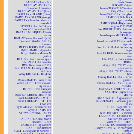
BAOBAB - 3 mix dub
chants Corses
BARCLAY - ISLAND -
JAD WIO - Victor
Opération Libération
James CHANCE & Terminal
BARCLAY - ISLAND [bleu]
City - The fix is in
BARCLAY - ISLAND [crème]
James TAYLOR - Hourglass
BARCLAY - ISLAND [orange]
JAMIROQUAI - Black
BARCLAY - Tous les talents du
capricorn day
monde 2
JAMIROQUAI - High times,
BATOFAR cherche Tokyo -
singles 1992-2006
Paris 7-16 décembre 2001
Jean ROCHEFORT - Histoires
BAYARD MUSIQUE - Chants
de voyages
sacrés
Jean-Jacques MILTEAU - JJ
BBM - Where in the world (edit)
Milteau
Béatrice URIA-MONZON -
Jean-Louis MURAT - Le cri du
Carmen
papillon
BETTY BOOP - 1001 nuits
Joe COCKER - Let the healing
Bill DERAIME - Qui a bu
begin
Billy BRAGG - Mr love &
Joe COCKER - When a woman
justice
cries
BLACK - Here it comes again
John CALE - Black acetate
BMG 99/11 Hot Sampler
PROMO
BMG News Janvier 1999
Johnny HALLYDAY - Les
Bob DYLAN - Le sampler Rock
duos inédits
and Folk
Johnny HALLYDAY - Rester
Bobby KIMBALL - Hold the
libre
line
Johnny HALLYDAY - Succès
Bonnie RAITT - Come to me
garantis
Bonnie RAITT - Love sneakin'
Johnny HALLYDAY - Un jour
up on you
viendra ²
BRETT - Trois nuits par
Jordi SAVALL/HESPERION
semaine
XXI - Don Quijote de la
Brian McFADDEN - Real to me
Mancha
Brock LANDARS - S.M.D.U.
Julie ZENATTI - À quoi ça sert
Bruno COULAIS - B.O.F. Les
Julie ZENATTI - Mon ami pour
Choristes
la vie
Bryan ADAMS - Summer of 69
KENT - Hagnesta Hill
Bryan ADAMS/Rod
KMFDM - Nihil
STEWART/STING - All for
KYO feat. SITA - Le chemin
love
LA STRADA - La saison des
CACHAREL & Real World
bouffons (en concert)
Records - Gifted
Laurence EQUILBEY -
CADBURY's Top cookies
ACCENTUS/Transcriptions
CAKE - The distance
Lenny KRAVITZ - In-store play
CALI - C'est quand le bonheur ?
sampler