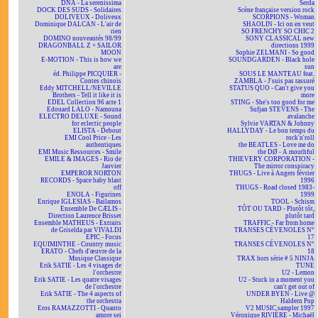
DNA - La serenissima
Serda
DOCK DES SUDS - Solidaires
Scène française version rock
DOLIVEUX - Doliveux
SCORPIONS - Woman
Dominique DALCAN - L'air de
SHAOLIN - Ici on en veut
rien
SO FRENCHY SO CHIC 2
DOMINO nouveautés 98/99
SONY CLASSICAL new
DRAGONBALL Z + SAILOR
directions 1999
MOON
Sophie ZELMANI - So good
E-MOTION - This is how we
SOUNDGARDEN - Black hole
are
sun
éd. Philippe PICQUIER -
SOUS LE MANTEAU feat.
Contes chinois
ZAMBLA - J'suis pas rassuré
Eddy MITCHELL/NEVILLE
STATUS QUO - Can't give you
Brothers - Tell it like it is
more
EDEL Collection 96 acte 1
STING - She's too good for me
Edouard LALO - Namouna
Sufjan STEVENS - The
ELECTRO DELUXE - Sound
avalanche
for eclectic people
Sylvie VARTAN & Johnny
ELISTA - Debout
HALLYDAY - Le bon temps du
EMI Cool Price - Les
rock'n'roll
authentiques
the BEATLES - Love me do
EMI Music Ressources - Smile
the DØ - A mouthful
EMILE & IMAGES - Rio de
THIEVERY CORPORATION -
Janvier
The mirror conspiracy
EMPEROR NORTON
THUGS - Live à Angers février
RECORDS - Space baby blast
1996
off
THUGS - Road closed 1983-
ENOLA - Figurines
1999
Enrique IGLESIAS - Bailamos
TOOL - Schism
Ensemble De CÆLIS -
TÔT OU TARD - Plutôt tôt,
Direction Laurence Brisset
plutôt tard
Ensemble MATHEUS - Extraits
TRAFFIC - Far from home
de Griselda par VIVALDI
TRANSES CÉVENOLES N°
EPIC - Focus
17
EQUIMINTHE - Country music
TRANSES CÉVENOLES N°
ERATO - Chefs d'œuvre de la
18
Musique Classique
TRAX hors série # 5 NINJA
Erik SATIE - Les 4 visages de
TUNE
l'orchestre
U2 - Lemon
Erik SATIE - Les quatre visages
U2 - Stuck in a moment you
de l'orchestre
can't get out of
Erik SATIE - The 4 aspects of
UNDER BYEN - Live @
the orchestra
Haldern Pop
Eros RAMAZZOTTI - Quanto
V2 MUSIC sampler 1997
amore sei
Véronique RIVIÈRE - Michaël