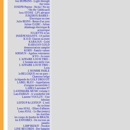
Jon HOPKINS - Light through
the veins
JOSEPH Pepino - Ha ha ! No no
! He He ! [dédicacé]
Joss STONE - LP1 advance
JUKEBOX BABIES -
Électrique ou rien
Julie REINS - Reine d'un jour
Julien CLERC - Julien
déménage électrique &
acoustique
JULIETTE et les
INDÉPENDANTS - 14 juillet
K.O.D. Chacun sa route
KARAJAN - Gold
KARAJAN GOLD
demonstration sampler
KORN - Family values
KRISIUN - Ageless venomous
KYO - Je cours
L'AFFAIRE LOUIS TRIO -
L'homme aux mille vies
L'AFFAIRE LOUIS TRIO -
Loin
L'HOMME PARLE
la BELGIQUE est un pays -
Chantons belge
la légende du GOLF DROUOT
LABEL BLEU - Appellation
d'origine incontrôlée 2
LABELS automne 97
LANDMARK MUSIC volume 1
Lara FABIAN - A wonderful life
Laurent VOULZY - Une
héroïne
LEFDUP & LEFDUP - L'oeil
du cyclone
Lena AYAL - Dîner d'affaires
Lena AYAL - Le Bar (remix)
les Antilles
les coups de foudre de BRAZIL
les ENFOIRÉS - On ira tous au
paradis
LIMP BIZKIT - Nookie
LINE RECORDS - Der Sampler