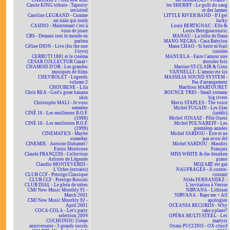
CARHARTT - Old new soul
les MARACAS - Vivants !
Carole KING tribute - Tapestry
les SHERIFF - Le goût du sang
revisited
et des larmes
Caroline LEGRAND - Comme
LITTLE RIVER BAND - If I get
un train qui roule
lucky
CASINO - Maintenant c'est à
Louis BERTIGNAC - Elle &
vous de jouer
Louis/Bertignacoustic
CBS - Demain tout le monde en
MANAU - La tribu de Dana
parlera
MANO NEGRA - Casa Babylon
Céline DION - Live (for the one
Manu CHAO - Si berie m'était
I love)
contéee
CERRUTI 1881 et le cinéma
MANUELA - Faire l'amour une
CESAR COLLECTOR Canal+
dernière fois
CHAMOIS D'OR - Les grandes
Martine ST-CLAIR & Gino
musiques de films
VANNELLI - L'amour est loi
CHEVROLET - Legends
MASSILIA SOUND SYSTEM -
volume 2
Pas d'arrangement
CHOUBENE - Lila
Matthieu MARTOURET
Chris REA - God's great banana
BOUNCE TRIO - Small streams
skin
big rivers
Christophe MALI - Je vous
Mavis STAPLES - The voice
emmène
Michel FUGAIN - Les lilas
CINÉ 16 - Les meilleures B.O.F.
(inédit)
(1998)
Michel JONASZ - Pôle Ouest
CINÉ 16 - Les meilleures B.O.F.
Michel POLNAREFF - Les
(1999)
premières années
CINEMATICS - Maybe
Michel SARDOU - Être et ne
someday
pas avoir été
CINEMIX - Antoine Duhamel /
Michel SARDOU - Maudits
Ennio Morricone
Français
Claude FRANÇOIS - Collection
MISS WHITE & the drunken
Artistes de Légende
piano
Claudio MONTEVERDI -
MOZART est gai
L'Orfeo (extraits)
NAUFRAGÉS - À contre-
CLUB CCF - Prestige Classique
courant
CLUB CCF - Prestige Rossini
Nilda FERNANDEZ -
CLUB DIAL - Le plein de tubes
L'invitation à Venise
CMJ New Music Monthly 91 -
NIRVANA - Lithium
March 2001
NIRVANA - Rape me + All
CMJ New Music Monthly 92 -
apologies
April 2001
OCEANIA RECORDS - Why
COCA-COLA - Let's party
take a plane?
selection 2004
OPÉRA MULTI STEEL - Les
COCHONOU 25ème
martyrs
anniversaire - 3 grands succès
Oxmo PUCCINO - OX-clusif