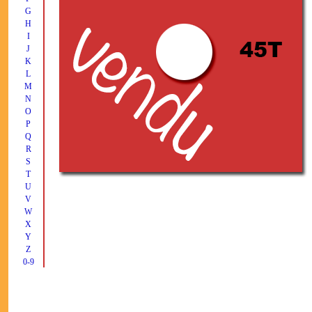
G
H
I
J
K
L
M
N
O
P
Q
R
S
T
U
V
W
X
Y
Z
0-9