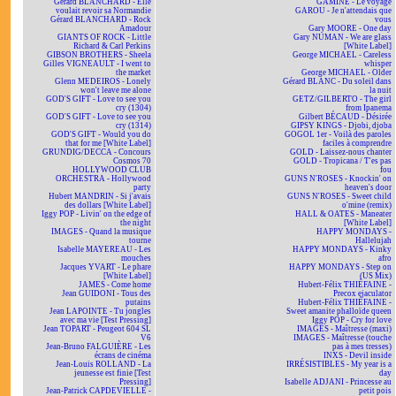
Gérard BLANCHARD - Elle
GAMINE - Le voyage
voulait revoir sa Normandie
GAROU - Je n'attendais que
Gérard BLANCHARD - Rock
vous
Amadour
Gary MOORE - One day
GIANTS OF ROCK - Little
Gary NUMAN - We are glass
Richard & Carl Perkins
[White Label]
GIBSON BROTHERS - Sheela
George MICHAEL - Careless
Gilles VIGNEAULT - I went to
whisper
the market
George MICHAEL - Older
Glenn MEDEIROS - Lonely
Gérard BLANC - Du soleil dans
won't leave me alone
la nuit
GOD'S GIFT - Love to see you
GETZ/GILBERTO - The girl
cry (1304)
from Ipanema
GOD'S GIFT - Love to see you
Gilbert BÉCAUD - Désirée
cry (1314)
GIPSY KINGS - Djobi, djoba
GOD'S GIFT - Would you do
GOGOL 1er - Voilà des paroles
that for me [White Label]
faciles à comprendre
GRUNDIG/DECCA - Concours
GOLD - Laissez-nous chanter
Cosmos 70
GOLD - Tropicana / T'es pas
HOLLYWOOD CLUB
fou
ORCHESTRA - Hollywood
GUNS N'ROSES - Knockin' on
party
heaven's door
Hubert MANDRIN - Si j'avais
GUNS N'ROSES - Sweet child
des dollars [White Label]
o'mine (remix)
Iggy POP - Livin' on the edge of
HALL & OATES - Maneater
the night
[White Label]
IMAGES - Quand la musique
HAPPY MONDAYS -
tourne
Hallelujah
Isabelle MAYEREAU - Les
HAPPY MONDAYS - Kinky
mouches
afro
Jacques YVART - Le phare
HAPPY MONDAYS - Step on
[White Label]
(US Mix)
JAMES - Come home
Hubert-Félix THIÉFAINE -
Jean GUIDONI - Tous des
Precox ejaculator
putains
Hubert-Félix THIÉFAINE -
Jean LAPOINTE - Tu jongles
Sweet amanite phalloïde queen
avec ma vie [Test Pressing]
Iggy POP - Cry for love
Jean TOPART - Peugeot 604 SL
IMAGES - Maîtresse (maxi)
V6
IMAGES - Maîtresse (touche
Jean-Bruno FALGUIÈRE - Les
pas à mes tresses)
écrans de cinéma
INXS - Devil inside
Jean-Louis ROLLAND - La
IRRÉSISTIBLES - My year is a
jeunesse est finie [Test
day
Pressing]
Isabelle ADJANI - Princesse au
Jean-Patrick CAPDEVIELLE -
petit pois