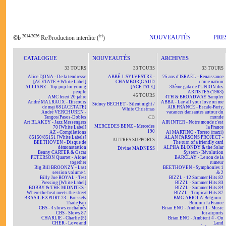
2014/2026
ici
NOUVEAUTÉS
PRE
©b
Re℗roduction interdite (
)
CATALOGUE
NOUVEAUTÉS
ARCHIVES
33 TOURS
33 TOURS
33 TOURS
Alice DONA - De la tendresse
ABBÉ J. SYLVESTRE -
25 ans d'ISRAËL - Renaissance
[ACÉTATE + White Label]
CHAMBORIGAUD
d'une nation
ALLIANZ - Top pop for young
[ACÉTATE]
33ème gala de l'UNION des
people
ARTISTES (1963)
45 TOURS
AMC feiert 20 jahre
4TH & BROADWAY Sampler
André MALRAUX - Discours
ABBA - Lay all your love on me
Sidney BECHET - Silent night /
de mai 68 [ACÉTATE]
AIR FRANCE - Escale-Party,
White Christmas
André VERCHUREN -
vacances dansantes autour du
Tangos/Pasos-Dobles
monde
CD
Art BLAKEY - Jazz Messengers
AIR INTER - Notre monde c'est
MERCEDES BENZ - Mercedes
70 [White Label]
la France
190
AZ - Compilations
Al MARTINO - Torero (maxi)
85150/85151 [White Labels]
ALAN PARSONS PROJECT -
AUTRES SUPPORTS
BEETHOVEN - Disque de
The turn of a friendly card
démonstration
ALPHA BLONDY & the Solar
Divine MADNESS
Benny CARTER & Oscar
System - Révolution
PETERSON Quartet - Alone
BARCLAY - Le son de la
together
rumeur
Big Bill BROONZY - Last
BEETHOVEN - Symphonies 1
session volume 1
& 2
Billy Joe ROYAL - Test
BIZZL - 12 Sommer Hits 82
Pressing [White Label]
BIZZL - Sommer Hits 83
BOBBY & THE MIDNITES -
BIZZL - Sommer Hits 84
Where the beat meets the street
BIZZL - Tropical Hits 87
BRASIL EXPORT 73 - Brussels
BMG ARIOLA Belgium -
Trade Fair
Bonjour la France
CBS - 4 slows enchaînés
Brian ENO - Ambient 1 - Music
CBS - Slows 87
for airports
CHARLIE - Charlie (5)
Brian ENO - Ambient 4 - On
CHER - Love and
Land