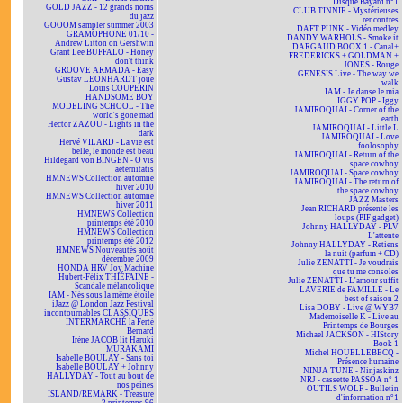
Disque Bayard n°1
GOLD JAZZ - 12 grands noms
CLUB TINNIE - Mystérieuses
du jazz
rencontres
GOOOM sampler summer 2003
DAFT PUNK - Vidéo medley
GRAMOPHONE 01/10 -
DANDY WARHOLS - Smoke it
Andrew Litton on Gershwin
DARGAUD BOOX 1 - Canal+
Grant Lee BUFFALO - Honey
FREDERICKS + GOLDMAN +
don't think
JONES - Rouge
GROOVE ARMADA - Easy
GENESIS Live - The way we
Gustav LEONHARDT joue
walk
Louis COUPERIN
IAM - Je danse le mia
HANDSOME BOY
IGGY POP - Iggy
MODELING SCHOOL - The
JAMIROQUAI - Corner of the
world's gone mad
earth
Hector ZAZOU - Lights in the
JAMIROQUAI - Little L
dark
JAMIROQUAI - Love
Hervé VILARD - La vie est
foolosophy
belle, le monde est beau
JAMIROQUAI - Return of the
Hildegard von BINGEN - O vis
space cowboy
aeternitatis
JAMIROQUAI - Space cowboy
HMNEWS Collection automne
JAMIROQUAI - The return of
hiver 2010
the space cowboy
HMNEWS Collection automne
JAZZ Masters
hiver 2011
Jean RICHARD présente les
HMNEWS Collection
loups (PIF gadget)
printemps été 2010
Johnny HALLYDAY - PLV
HMNEWS Collection
L'attente
printemps été 2012
Johnny HALLYDAY - Retiens
HMNEWS Nouveautés août
la nuit (parfum + CD)
décembre 2009
Julie ZENATTI - Je voudrais
HONDA HRV Joy Machine
que tu me consoles
Hubert-Félix THIÉFAINE -
Julie ZENATTI - L'amour suffit
Scandale mélancolique
LAVERIE de FAMILLE - Le
IAM - Nés sous la même étoile
best of saison 2
iJazz @ London Jazz Festival
Lisa DOBY - Live @ WYB7
incontournables CLASSIQUES
Mademoiselle K - Live au
INTERMARCHÉ la Ferté
Printemps de Bourges
Bernard
Michael JACKSON - HIStory
Irène JACOB lit Haruki
Book 1
MURAKAMI
Michel HOUELLEBECQ -
Isabelle BOULAY - Sans toi
Présence humaine
Isabelle BOULAY + Johnny
NINJA TUNE - Ninjaskinz
HALLYDAY - Tout au bout de
NRJ - cassette PASSOA n° 1
nos peines
OUTILS WOLF - Bulletin
ISLAND/REMARK - Treasure
d'information n°1