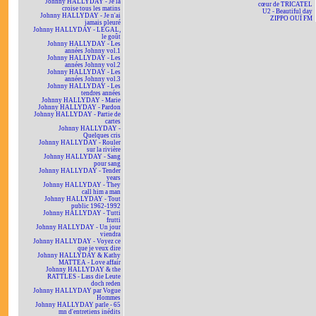
Johnny HALLYDAY - Je la
cœur de TRICATEL
croise tous les matins
U2 - Beautiful day
Johnny HALLYDAY - Je n'ai
ZIPPO OUÏ FM
jamais pleuré
Johnny HALLYDAY - LEGAL,
le goût
Johnny HALLYDAY - Les
années Johnny vol.1
Johnny HALLYDAY - Les
années Johnny vol.2
Johnny HALLYDAY - Les
années Johnny vol.3
Johnny HALLYDAY - Les
tendres années
Johnny HALLYDAY - Marie
Johnny HALLYDAY - Pardon
Johnny HALLYDAY - Partie de
cartes
Johnny HALLYDAY -
Quelques cris
Johnny HALLYDAY - Rouler
sur la rivière
Johnny HALLYDAY - Sang
pour sang
Johnny HALLYDAY - Tender
years
Johnny HALLYDAY - They
call him a man
Johnny HALLYDAY - Tout
public 1962-1992
Johnny HALLYDAY - Tutti
frutti
Johnny HALLYDAY - Un jour
viendra
Johnny HALLYDAY - Voyez ce
que je veux dire
Johnny HALLYDAY & Kathy
MATTEA - Love affair
Johnny HALLYDAY & the
RATTLES - Lass die Leute
doch reden
Johnny HALLYDAY par Vogue
Hommes
Johnny HALLYDAY parle - 65
mn d'entretiens inédits