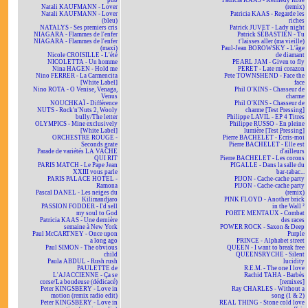
pub
Patricia KAAS - Kennedy Rose
Natali KAUFMANN - Lover
(remix)
Natali KAUFMANN - Lover
Patricia KAAS - Regarde les
(bleu)
riches
NATALYS - Ses premiers cris
Patrick JUVET - Lady night
NIAGARA - Flammes de l'enfer
Patrick SÉBASTIEN - Tu
NIAGARA - Flammes de l'enfer
t'laisses aller (ma vieille)
(maxi)
Paul-Jean BOROWSKY - L'âge
Nicole CROISILLE - L'été
de diamant
NICOLETTA - Un homme
PEARL JAM - Given to fly
Nina HAGEN - Hold me
PERET - Late mi corazon
Nino FERRER - La Carmencita
Pete TOWNSHEND - Face the
[White Label]
face
Nino ROTA - O Venise, Venaga,
Phil O'KINS - Chasseur de
Venus
charme
NOUCHKAÏ - Différence
Phil O'KINS - Chasseur de
NUTS - Rock'n'Nuts 2, Wooly
charme [Test Pressing]
bully/The letter
Philippe LAVIL - EP 4 Titres
OLYMPICS - Mine exclusively
Philippe RUSSO - En pleine
[White Label]
lumière [Test Pressing]
ORCHESTRE ROUGE -
Pierre BACHELET - Écris-moi
Seconds grate
Pierre BACHELET - Elle est
Parade de variétés LA VACHE
d'ailleurs
QUI RIT
Pierre BACHELET - Les corons
PARIS MATCH - Le Pape Jean
PIGALLE - Dans la salle du
XXIII vous parle
bar-tabac...
PARIS PALACE HOTEL -
PIJON - Cache-cache party
Ramona
PIJON - Cache-cache party
Pascal DANEL - Les neiges du
(remix)
Kilimandjaro
PINK FLOYD - Another brick
PASSION FODDER - I'd sell
in the Wall ²
my soul to God
PORTE MENTAUX - Combat
Patricia KAAS - Une dernière
des races
semaine à New York
POWER ROCK - Saxon & Deep
Paul McCARTNEY - Once upon
Purple
a long ago
PRINCE - Alphabet street
Paul SIMON - The obvious
QUEEN - I want to break free
child
QUEENSRYCHE - Silent
Paula ABDUL - Rush rush
lucidity
PAULETTE de
R.E.M. - The one I love
L'AJACCIENNE - Ça se
Rachid TAHA - Barbès
corse/La boudeuse (dédicacé)
[remixes]
Peter KINGSBERY - Love in
Ray CHARLES - Without a
motion (remix radio edit)
song (1 & 2)
Peter KINGSBERY - Love in
REAL THING - Stone cold love