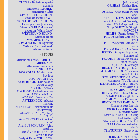
TEPPAZ - Technique spatio-
[white label]
dynamic
ORISHAS - Orishas llego
Théâtre de l'EMPIRE -
remixes
compilation Rétro
OSIBISA - Ojah awake [White
TOPALOFF-VERCHUREN -
Label]
Le couple idéal [TP/WL]
PET SHOP BOYS - Behaviour
TOPALOFF~VERCHUREN -
Peter GABRIEL - 4 (Security)
Le couple idéal [dédicacé]
Peter TOSH - Captured live
Victoria PARRY - Love and
Philip OAKEY & Giorgio
devotion [White Label]
MORODER
WESTBOUND SOUND -
PHILIPS - Promo Promo 74
Sampler promo
PHILIPS Spécial Club été 76
WYOMING TRAVEL
vol.1
COMMISSION - In Wyoming
PHILIPS Spécial Club été 78
YANN - Continent perdu
vol. 2
(continue continue)
Pierre SCHAEFFER & Pierre
HENRY - Symphonie pour un
45 TOURS
homme seul
PRODIGY - Speedway (theme
Éditions musicales LEBRIOT -
from Fastlane)
MIDEM 1970
QUEEN - Live magic
20ème anniversaire de
REAL THING - Boogie down
CONFORAMA
RITA MITSOUKO n°1 - Marcia
5000 VOLTS - Motion man /
baila / Hip kit
Bye love
RITA MITSOUKO n°2 - C'est
ABC - Poison arrow
comme ça / Y'a d'la haine
Abdel DJELIL - Elle passe sa
RITA MITSOUKO n°3 - Andy /
vie en voyage
Les histoires d'A
ABDUL HASSAN
ROXY MUSIC - Avalon
ORCHESTRA - Arabian affair
ROXY MUSIC - Flesh + Blood
ADAMO - Inch'Allah
SHAKATAK - Night birds
ADAMO - Le carosse d'or
SIMPLY RED - Fairground
AFTERSHOCK - Always
SINGIN' IN THE RAIN - b.o.f.
thinking
Chantons sous la pluie
Al JARREAU - Never givin' up
Sophie ELLIS-BEXTOR -
[Test Pressing]
Mixed up world
Alain TURBAN - Mystique
Steve WINWOOD - Talking
[DÉDICACÉ]
back to the night
Amii STEWART - Knock on
Stevie WONDER - Coldchill
wood
TAXXI - Sex and suburban
André VERCHUREN - Alma
suicide
española
Tina TURNER - Break every
André VERCHUREN - Un
rule
certain frisson
TOURNÉE d'ENFOIRÉS -
Andy & David WILLIAMS -