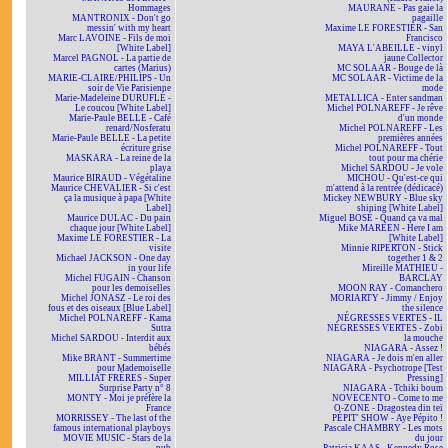
Hommages
MAURANE - Pas gaie la
MANTRONIX - Don't go
pagaille
messin' with my heart
Maxime LE FORESTIER - San
Marc LAVOINE - Fils de moi
Francisco
[White Label]
MAYA L'ABEILLE - vinyl
Marcel PAGNOL - La partie de
jaune Collector
cartes (Marius)
MC SOLAAR - Bouge de là
MARIE-CLAIRE/PHILIPS - Un
MC SOLAAR - Victime de la
soir de Vie Parisienne
mode
Marie-Madeleine DURUFLÉ -
METALLICA - Enter sandman
Le coucou [White Label]
Michel POLNAREFF - Je rêve
Marie-Paule BELLE - Café
d'un monde
renard/Nosferatu
Michel POLNAREFF - Les
Marie-Paule BELLE - La petite
premières années
écriture grise
Michel POLNAREFF - Tout
MASKARA - La reine de la
tout pour ma chérie
playa
Michel SARDOU - Je vole
Maurice BIRAUD - Végétaline
MICHOU - Qu'est-ce qui
Maurice CHEVALIER - Si c'est
m'attend à la rentrée (dédicacé)
ça la musique à papa [White
Mickey NEWBURY - Blue sky
Label]
shining [White Label]
Maurice DULAC - Du pain
Miguel BOSÉ - Quand ça va mal
chaque jour [White Label]
Mike MAREEN - Here I am
Maxime LE FORESTIER - La
[White Label]
visite
Minnie RIPERTON - Stick
Michael JACKSON - One day
together 1 & 2
in your life
Mireille MATHIEU -
Michel FUGAIN - Chanson
BARCLAY
pour les demoiselles
MOON RAY - Comanchero
Michel JONASZ - Le roi des
MORIARTY - Jimmy / Enjoy
fous et des oiseaux [Blue Label]
the silence
Michel POLNAREFF - Kama
NÉGRESSES VERTES - IL
Sutra
NÉGRESSES VERTES - Zobi
Michel SARDOU - Interdit aux
la mouche
bébés
NIAGARA - Assez !
Mike BRANT - Summertime
NIAGARA - Je dois m'en aller
pour Mademoiselle
NIAGARA - Psychotrope [Test
MILLIAT FRÈRES - Super
Pressing]
Surprise Party n° 8
NIAGARA - Tchiki boum
MONTY - Moi je préfère la
NOVECENTO - Come to me
France
O-ZONE - Dragostea din teï
MORRISSEY - The last of the
PÉPIT' SHOW - Aye Pépito !
famous international playboys
Pascale CHAMBRY - Les mots
MOVIE MUSIC - Stars de la
du jour