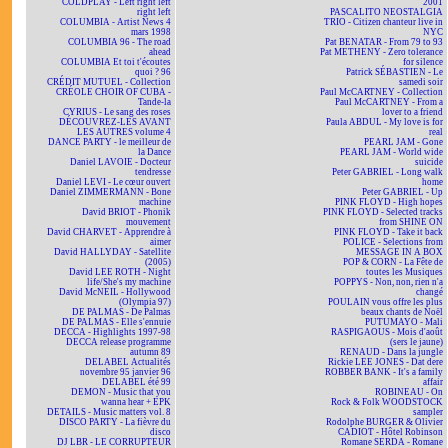
COLDPLAY - Left right left
2001
right left
PASCALITO NEOSTALGIA
COLUMBIA - Artist News 4
TRIO - Citizen chanteur live in
mars 1998
NYC
COLUMBIA 96 - The road
Pat BENATAR - From 79 to 93
ahead
Pat METHENY - Zero tolerance
COLUMBIA Et toi t'écoutes
for silence
quoi ? 96
Patrick SÉBASTIEN - Le
CRÉDIT MUTUEL - Collection
samedi soir
CRÉOLE CHOIR OF CUBA -
Paul McCARTNEY - Collection
Tande-la
Paul McCARTNEY - From a
CYRIUS - Le sang des roses
lover to a friend
DÉCOUVREZ-LES AVANT
Paula ABDUL - My love is for
LES AUTRES volume 4
real
DANCE PARTY - le meilleur de
PEARL JAM - Gone
la Dance
PEARL JAM - World wide
Daniel LAVOIE - Docteur
suicide
tendresse
Peter GABRIEL - Long walk
Daniel LEVI - Le cœur ouvert
home
Daniel ZIMMERMANN - Bone
Peter GABRIEL - Up
machine
PINK FLOYD - High hopes
David BRIOT - Phonik
PINK FLOYD - Selected tracks
mouvement
from SHINE ON
David CHARVET - Apprendre à
PINK FLOYD - Take it back
aimer
POLICE - Selections from
David HALLYDAY - Satellite
MESSAGE IN A BOX
(2005)
POP & CORN - La Fête de
David LEE ROTH - Night
toutes les Musiques
life/She's my machine
POPPYS - Non, non, rien n'a
David McNEIL - Hollywood
changé
(Olympia 97)
POULAIN vous offre les plus
DE PALMAS - De Palmas
beaux chants de Noël
DE PALMAS - Elle s'ennuie
PUTUMAYO - Mali
DECCA - Highlights 1997-98
RASPIGAOUS - Mois d'août
DECCA release programme
(sers le jaune)
autumn 89
RENAUD - Dans la jungle
DELABEL Actualités
Rickie LEE JONES - Dat dere
novembre 95 janvier 96
ROBBER BANK - It's a family
DELABEL été 99
affair
DEMON - Music that you
ROBINEAU - On
wanna hear + EPK
Rock & Folk WOODSTOCK
DETAILS - Music matters vol. 8
sampler
DISCO PARTY - La fièvre du
Rodolphe BURGER & Olivier
disco
CADIOT - Hôtel Robinson
DJ LBR - LE CORRUPTEUR
Romane SERDA - Romane