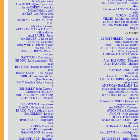
C'est des mecs y chantent
What's your name
U2 - Lemon (Perfecto + Trance
Ann SOREL - Quand j'ai si mal
Mix)
Annie CORDY - Le rock à
Véronique SANSON - Moi, le
Médor [White Label]
venin
ANTAR - Les Fables de la
VIRGIN - Club 82
Fontaine
VIRGIN - les Must de l'été 86
Antoine GIACOMONI - Vieni
YAZOO - Don't go (re-mixes)
vieni
YOUNG MICHELIN - Je suis
ANYA - One word
fatigué
ATTENTION À LA MARCHE
- Slow d'enfer
45 TOURS
Axel BAUER - Jessy
Axel BAUER - L'arc-en-ciel
22 PISTEPIRKKO - Don't play
BARGES - La pitxuri
cello / Frankenstein
Barry WHITE - Put me in your
2PAC - How do you want it
mix (radio edit)
ABLETTES - Jeunesse sauvage
BASSLINE BOYS - We will
ADIDAS - Sky jumper
rock you
AFRICAN MAGIC COMBO -
BATTIATO - Cuccurucucu
La chica
BB DOC - Lolo ganzaman / Nul
Alain BASHUNG - Élégance
edge
Alain BASHUNG - Madame
BEE GEES - Paying the price of
rêve
love
Alain BASHUNG - Osez
Bernard LAVILLIERS - Saïgon
Joséphine
BIBIE - En souvenir de moi
Alain SOUCHON - Dandy
[Pré-Planning]
Alfio SCANDURRA - Qu'est-ce
BIG T Scotch whisky - Europe
qui ne va pas
1
AMERICAN BALLADS - Les
Bill HALEY & the Comets -
plus grands moments Country
Chaussettes PHILDAR
ANDERSON BRUFORD
Bill LABOUNTY - Livin'it up
WAKEMAN HOWE - Brother
Bill PRITCHARD - Number
of mine
five
Antoine DONNET - Fais gaffe à
Billy SWAN - Lover please
ce que tu penses...
BLACK - Fly up to the moon
Art MENGO - Côté cour
BLACK - You're a big girl now
AVIGNON au 8 décembre
Bob GELDOF - Love or
AVIONS - Nuit sauvage
something
B-52's - Planet Claire
Bonnie RAITT - Baby come
BAB & ROLANDO 808 - Mas
back
que nada
BOONS - The score
BADGAM - SP 1428 [Black
Boum BOMO - Hit-parades
Label]
Brian WILSON - Love and
Barry RYAN with the Majority -
mercy
Eloïse
CAMOUFLAGE - Heaven (I
BEACH BOYS - Still cruisin /