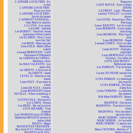
L'AFFAIRE LOUIS TRIO - Il y
Françoise
a ceux
LADY ROUGE - Eyes of mars
L'AFFAIRE LOUIS TRIO -
[DIOR]
Nous on a tout
LAURENT - Lady / Pharaon
L'AFFAIRE LOUIS TRIO -
Laurent VOULZY - Le soleil
Succès de larmes
donne
L'AFFRONT NATIONAL -
Lee LEWIS - French kiss [Test
Jean-Marie tu charries
Pressing]
LA LUNA - Les cactus
Lenny KRAVITZ - Let love rule
LAZARE - Infidèle
Leon REDBONE - Gotta shake
Lee DORSEY - Shortnin' bread
that thing
[monoface White Label]
Leon REDBONE - Play Gipsy
Lee ELDRED - How's your
play
love life 1&2
Leon REDBONE - Sugar
Lee REED - Ram ram jam
Leonard COHEN - First we take
Lena GOLD - Radio [Blue
Manhattan
Label]
Linda SCOTT - Starlight,
Leonard BERNSTEIN - Gaîté
starbright
Parisienne d'Offenbach
Louis BERTIGNAC et les
les JARDINS de l'OPÉRA -
Visiteurs - Ces idées-là
Meilleurs vœux
LOVE AND MONEY -
les MAX VALENTIN - Les
Halleluiah man
maux dits
Luc FAIRDAN - T'as de beaux
les OBJETS - L'hiver est là
lolos
les OBJETS - Sarah
Lucien JEUNESSE raconte les
LEVEL 42 - Heaven in my
3 ours
hands
LUNA PARKER - Le challenge
Liane FOLY - Il est mort le
des espoirs
soleil
LUNA PARKER - Tes états
Linda DE SUZA - Amalia
d'âme Eric
Linda RONSTADT/Aaron
Lydia VERKINE - La mélodie
NEVILLE - When something is
des enfants
wrong...
M & Mme FAIRDAN - Beaux
LLOYD COLE - Downtown
lolos
Los LOBOS - Donna
MADNESS - Our house
Lou REED - My red joystick
MADONNA - True blue (vinyl
LOVE BIZARRE - Trop
bleu)
d'amour
MADONNA - You can dance
Luis MARIANO pour IZARRA
(picture-disc)
Madeleine RENAUD raconte le
MARC SEBERG - Galver'ran
palais idéal
MARC SEBERG - Je t'accorde
MAGGI - Magie
MARC SEBERG - L'amour aux
MANHATTAN TRANSFER -
trousses
Boy from N.Y.C. [White Label]
Maria VICTORIA - Boléros n° 2
MANITAS de PLATA -
(Radio France)