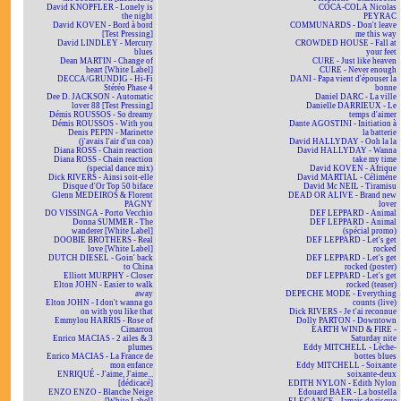
David KNOPFLER - Lonely is
COCA-COLA Nicolas
the night
PEYRAC
David KOVEN - Bord à bord
COMMUNARDS - Don't leave
[Test Pressing]
me this way
David LINDLEY - Mercury
CROWDED HOUSE - Fall at
blues
your feet
Dean MARTIN - Change of
CURE - Just like heaven
heart [White Label]
CURE - Never enough
DECCA/GRUNDIG - Hi-Fi
DANI - Papa vient d'épouser la
Stéréo Phase 4
bonne
Dee D. JACKSON - Automatic
Daniel DARC - La ville
lover 88 [Test Pressing]
Danielle DARRIEUX - Le
Démis ROUSSOS - So dreamy
temps d'aimer
Démis ROUSSOS - With you
Dante AGOSTINI - Initiation à
Denis PEPIN - Marinette
la batterie
(j'avais l'air d'un con)
David HALLYDAY - Ooh la la
Diana ROSS - Chain reaction
David HALLYDAY - Wanna
Diana ROSS - Chain reaction
take my time
(special dance mix)
David KOVEN - Afrique
Dick RIVERS - Ainsi soit-elle
David MARTIAL - Célimène
Disque d'Or Top 50 biface
David Mc NEIL - Tiramisu
Glenn MEDEIROS & Florent
DEAD OR ALIVE - Brand new
PAGNY
lover
DO VISSINGA - Porto Vecchio
DEF LEPPARD - Animal
Donna SUMMER - The
DEF LEPPARD - Animal
wanderer [White Label]
(spécial promo)
DOOBIE BROTHERS - Real
DEF LEPPARD - Let's get
love [White Label]
rocked
DUTCH DIESEL - Goin' back
DEF LEPPARD - Let's get
to China
rocked (poster)
Elliott MURPHY - Closer
DEF LEPPARD - Let's get
Elton JOHN - Easier to walk
rocked (teaser)
away
DEPECHE MODE - Everything
Elton JOHN - I don't wanna go
counts (live)
on with you like that
Dick RIVERS - Je t'ai reconnue
Emmylou HARRIS - Rose of
Dolly PARTON - Downtown
Cimarron
EARTH WIND & FIRE -
Enrico MACIAS - 2 ailes & 3
Saturday nite
plumes
Eddy MITCHELL - Lèche-
Enrico MACIAS - La France de
bottes blues
mon enfance
Eddy MITCHELL - Soixante
ENRIQUÉ - J'aime, J'aime...
soixante-deux
[dédicacé]
EDITH NYLON - Edith Nylon
ENZO ENZO - Blanche Neige
Edouard BAER - La bostella