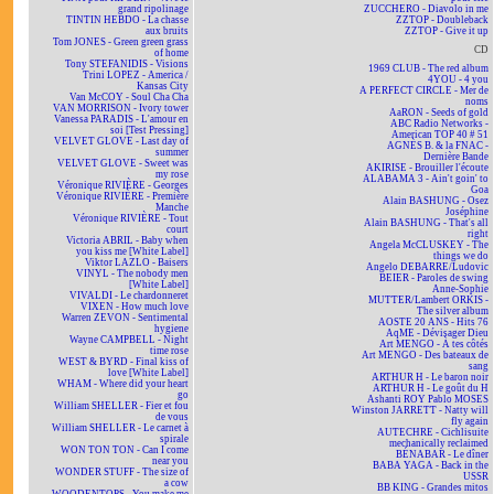
grand ripolinage
ZUCCHERO - Diavolo in me
TINTIN HEBDO - La chasse
ZZTOP - Doubleback
aux bruits
ZZTOP - Give it up
Tom JONES - Green green grass
CD
of home
Tony STEFANIDIS - Visions
1969 CLUB - The red album
Trini LOPEZ - America /
4YOU - 4 you
Kansas City
A PERFECT CIRCLE - Mer de
Van McCOY - Soul Cha Cha
noms
VAN MORRISON - Ivory tower
AaRON - Seeds of gold
Vanessa PARADIS - L'amour en
ABC Radio Networks -
soi [Test Pressing]
American TOP 40 # 51
VELVET GLOVE - Last day of
AGNÈS B. & la FNAC -
summer
Dernière Bande
VELVET GLOVE - Sweet was
AKIRISE - Brouiller l'écoute
my rose
ALABAMA 3 - Ain't goin' to
Véronique RIVIÈRE - Georges
Goa
Véronique RIVIÈRE - Première
Alain BASHUNG - Osez
Manche
Joséphine
Véronique RIVIÈRE - Tout
Alain BASHUNG - That's all
court
right
Victoria ABRIL - Baby when
Angela McCLUSKEY - The
you kiss me [White Label]
things we do
Viktor LAZLO - Baisers
Angelo DEBARRE/Ludovic
VINYL - The nobody men
BEIER - Paroles de swing
[White Label]
Anne-Sophie
VIVALDI - Le chardonneret
MUTTER/Lambert ORKIS -
VIXEN - How much love
The silver album
Warren ZEVON - Sentimental
AOSTE 20 ANS - Hits 76
hygiene
AqME - Dévisager Dieu
Wayne CAMPBELL - Night
Art MENGO - À tes côtés
time rose
Art MENGO - Des bateaux de
WEST & BYRD - Final kiss of
sang
love [White Label]
ARTHUR H - Le baron noir
WHAM - Where did your heart
ARTHUR H - Le goût du H
go
Ashanti ROY Pablo MOSES
William SHELLER - Fier et fou
Winston JARRETT - Natty will
de vous
fly again
William SHELLER - Le carnet à
AUTECHRE - Cichlisuite
spirale
mechanically reclaimed
WON TON TON - Can I come
BÉNABAR - Le dîner
near you
BABA YAGA - Back in the
WONDER STUFF - The size of
USSR
a cow
BB KING - Grandes mitos