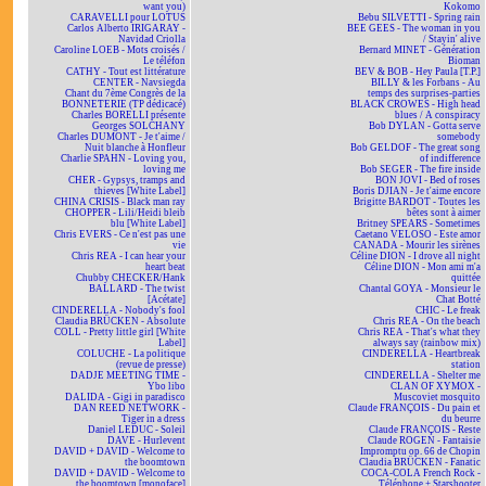
want you)
Kokomo
CARAVELLI pour LOTUS
Bebu SILVETTI - Spring rain
Carlos Alberto IRIGARAY -
BEE GEES - The woman in you
Navidad Criolla
/ Stayin' alive
Caroline LOEB - Mots croisés /
Bernard MINET - Génération
Le téléfon
Bioman
CATHY - Tout est littérature
BEV & BOB - Hey Paula [T.P.]
CENTER - Navsiegda
BILLY & les Forbans - Au
Chant du 7ème Congrès de la
temps des surprises-parties
BONNETERIE (TP dédicacé)
BLACK CROWES - High head
Charles BORELLI présente
blues / A conspiracy
Georges SOLCHANY
Bob DYLAN - Gotta serve
Charles DUMONT - Je t'aime /
somebody
Nuit blanche à Honfleur
Bob GELDOF - The great song
Charlie SPAHN - Loving you,
of indifference
loving me
Bob SEGER - The fire inside
CHER - Gypsys, tramps and
BON JOVI - Bed of roses
thieves [White Label]
Boris DJIAN - Je t'aime encore
CHINA CRISIS - Black man ray
Brigitte BARDOT - Toutes les
CHOPPER - Lili/Heidi bleib
bêtes sont à aimer
blu [White Label]
Britney SPEARS - Sometimes
Chris EVERS - Ce n'est pas une
Caetano VELOSO - Este amor
vie
CANADA - Mourir les sirènes
Chris REA - I can hear your
Céline DION - I drove all night
heart beat
Céline DION - Mon ami m'a
Chubby CHECKER/Hank
quittée
BALLARD - The twist
Chantal GOYA - Monsieur le
[Acétate]
Chat Botté
CINDERELLA - Nobody's fool
CHIC - Le freak
Claudia BRÜCKEN - Absolute
Chris REA - On the beach
COLL - Pretty little girl [White
Chris REA - That's what they
Label]
always say (rainbow mix)
COLUCHE - La politique
CINDERELLA - Heartbreak
(revue de presse)
station
DADJE MEETING TIME -
CINDERELLA - Shelter me
Ybo libo
CLAN OF XYMOX -
DALIDA - Gigi in paradisco
Muscoviet mosquito
DAN REED NETWORK -
Claude FRANÇOIS - Du pain et
Tiger in a dress
du beurre
Daniel LEDUC - Soleil
Claude FRANÇOIS - Reste
DAVE - Hurlevent
Claude ROGEN - Fantaisie
DAVID + DAVID - Welcome to
Impromptu op. 66 de Chopin
the boomtown
Claudia BRÜCKEN - Fanatic
DAVID + DAVID - Welcome to
COCA-COLA French Rock -
the boomtown [monoface]
Téléphone + Starshooter