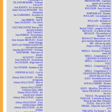
2 printemps 96
PHONOSCOPE - Cantique
ISLAND/REMARK - Treasure
(grotte de Lourdes)
4 hiver 97
PLACEBO - Protège-moi
Jack RADICS - It's in her kiss
POLYDOR - Sous le soleil
James Newton HOWARD - The
exactement
Interpreter
PORTISHEAD - Dummy
Jan GARBAREK - In praise of
POULAIN - Les animaux en
dreams
chansons
Jane BIRKIN - Jane B.
POULAIN - Rythmes et
Janet JACKSON - The velvet
chansons
rope
PROJET X - Love reflex
JAZZ MAGAZINE Tant qu'il y
Rachid TAHA - sampler Olé Olé
aura des hommes
RENAUD - À la Belle de Mai
JAZZ Tublieft 3
RENAUD - The meilleur of
Jean FERRAT - Ses premiers
Renaud 75-95
succès 1958-1961
RENAULT Motoculture - Les
Jean-Jacques MILTEAU - Sweet
gros tracteurs Renault arrivent
home Chicago
RFI - 100 ans de radio
JEFF GAUTHIER GOATETTE
Serge Le Péron - LÉAUD
- One and the same
L'UNIQUE
Jennifer HOYSTON + William
SHEILA - Feutrines DJ Spacer
WHITMORE - Hallways of
remix 98
always
SHELL - Compilation n° 1
Jill SCOTT - Golden
GRANDS CLASSIQUES
Jody WATLEY - Everything
SHELL - Compilation n° 2
Joe COCKER - High time we
JAZZ
went
SHELL - Compilation n° 3
Joe COCKER - Summer in the
TUBES
city
SHELL - Compilation n° 4
JOHNNIE & JAZZ - Live in
CHANSONS FRANÇAISES
Paris
SIXUN fête ses 20 ans
Johnny HALLYDAY - 10 titres
SLÉO - Ensemble pour une
de légende
nouvelle aventure
Johnny HALLYDAY - Best of
SON & LUMIÈRE - Hymne
concert
monégasque
Johnny HALLYDAY -
SONY - MiniDisc Test and win
Collector Optic 2000
Tanita TIKARAM - Lovers in
Johnny HALLYDAY - En
the city
concert avec Johnny
TEXAS - The greatest hits
Johnny HALLYDAY - Garden
TISSGAR - 3 sketches de Roger
of love
Pierre & Jean-Marc Thibault
Johnny HALLYDAY - Il est
TOTAL - Hits d'Or 1987
terrible (Optic 2000)
TREMA - Objectifs Janvier 93
Johnny HALLYDAY - Ja, der
n°4
Elefant
TRICATEL Tri-Pocket 1 - Au