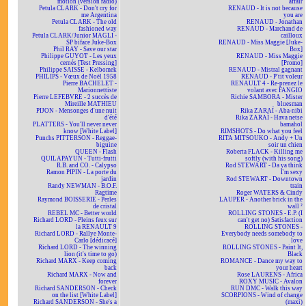
motion (version radio)
affair
Petula CLARK - Don't cry for
RENAUD - It is not because
me Argentina
you are
Petula CLARK - The old
RENAUD - Jonathan
fashioned way
RENAUD - Marchand de
Petula CLARK/Junior MAGLI -
cailloux
SP biface Juke-Box
RENAUD - Miss Maggie [Juke-
Phil RAY - Save our star
Box]
Philippe GUYOT - Les yeux
RENAUD - Miss Maggie
cernés [Test Pressing]
[Promo]
Philippe SAISSE - Kelbomek
RENAUD - Mistral gagnant
PHILIPS - Vœux de Noël 1958
RENAUD - P'tit voleur
Pierre BACHELET -
RENAULT 4 - Re-prenez le
Marionnettiste
volant avec FANGIO
Pierre LEFEBVRE - 2 succès de
Richie SAMBORA - Mister
Mireille MATHIEU
bluesman
PIJON - Mensonges d'une nuit
Rika ZARAÏ - Aba-nibi
d'été
Rika ZARAÏ - Hava netse
PLATTERS - You'll never never
bamahol
know [White Label]
RIMSHOTS - Do what you feel
Punchs PITTERSON - Reggae-
RITA MITSOUKO - Andy + Un
biguine
soir un chien
QUEEN - Flash
Roberta FLACK - Killing me
QUILAPAYUN - Tutti-frutti
softly (with his song)
R.B. and CO. - Calypso
Rod STEWART - Da ya think
Ramon PIPIN - La porte du
I'm sexy
jardin
Rod STEWART - Downtown
Randy NEWMAN - B.O.F.
train
Ragtime
Roger WATERS & Cindy
Raymond BOISSERIE - Perles
LAUPER - Another brick in the
de cristal
wall ²
REBEL MC - Better world
ROLLING STONES - E.P. (I
Richard LORD - Pleins feux sur
can't get no) Satisfaction
la RENAULT 9
ROLLING STONES -
Richard LORD - Rallye Monte-
Everybody needs somebody to
Carlo [dédicacé]
love
Richard LORD - The winning
ROLLING STONES - Paint It,
lion (it's time to go)
Black
Richard MARX - Keep coming
ROMANCE - Dance my way to
back
your heart
Richard MARX - Now and
Rose LAURENS - Africa
forever
ROXY MUSIC - Avalon
Richard SANDERSON - Check
RUN DMC - Walk this way
on the list [White Label]
SCORPIONS - Wind of change
Richard SANDERSON - She's a
(maxi)