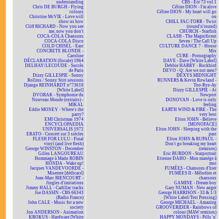
understanding
CBS - Été 73 vol.1
Chris DE BURGH - Flying
Céline DION - I'm alive
colours
Céline DION - My heart will go
Christine McVIE - Love will
on
show us how
CHILL FAC-TORR - Twist
Cliff RICHARD - Now you see
(round'n'round)
me, now you don't
CHURCH - Starfish
COCA-COLA Chansons
CLASH - The Magnificent
COCA-COLA Disco
Seven / The Call Up
COLD CHISEL - East
CULTURE DANCE 7 - House
CONCRETE BLONDE -
Mix
Caroline
CURE - Pornography
DÉCLARATION (fiscale) 1964
DAVE - Dave [White Label]
DELHAY/LECOUDE - Succès
Debbie HARRY - Rockbird
de Paris
DEVO - Q: Are we not men?
Dizzy GILLESPIE - Sonny
DEXYS MIDNIGHT
Rollins / Sonny Stitt sessions
RUNNERS & Kevin Rowland -
Django REINHARDT n°73610
Too-Rye-Ay
[White Label]
Dizzy GILLESPIE - At
DVORAK - Symphonie du
Newport
Nouveau Monde (extraits) -
DONOVAN - Love is only
MIKAL
feeling
Eddie MONEY - Where's the
EARTH WIND & FIRE - The
party?
very best
EMI Christmas 1974
Elton JOHN - Believe
ENCYCLOPAEDIA
[MONOFACE]
UNIVERSALIS 1972
Elton JOHN - Sleeping with the
ERATO - Concert sur 3 siècles
past
FLESH FOR LULU - Final
Elton JOHN & RUPAUL -
vinyl (and live flesh)
Don't go breaking my heart
George WINSTON - December
(remixes)
Gilles LANGOUREAU
Eric BURDON - Starportrait
Hommage à Mado ROBIN
Etienne DAHO - Mon manège à
HONDA - Wake up!
moi
Jacques VANDEVOORDE -
FUMÉES - Chansons d'hier
Miserere [dédicacé]
FUMÉES II - Mélodies et
Jean-Marc BIENCOURT -
chansons
Jingles d'imitations
GAMINE - Dream boy
Jimmy HALL - Cadillac tracks
Gary NUMAN - New anger
Joe DASSIN - CBS 66343
George HARRISON - 33 & 1/3
(Radio France)
[White Label/Test Pressing]
John CALE - Music for a new
George MICHAEL - Amazing
society
GROOVERIDER - Rainbows of
Jon ANDERSON - Animation
colour (MAW remixes)
KROKUS - Hardware [White
HAPPY MONDAYS - Pills 'n'