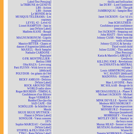
Label/Test Pressing]
thrills and bellyaches
la TRIBUNE de GENÈVE
Ian DURY - Lord Upminster
LBS - Action
JAM - The gift
LBS - Aurum
JAMIROQUAI - Sampler Best
Le MONDE de la
of
MUSIQUE/TÉLÉRAMA - Les
Janet JACKSON - Got 'til it's
copieurs
gone
LEVEL 42 - Level 42
Jean SCHULTHEIS -
Lionel HAMPTON - Jazz in
Confidence pour confidence
jazz [White Label]
(remixes house)
Madleen KANE - Rough
Joe JACKSON - Stepping out
diamond
John HIATT - Slow turning
MAGNUM BONUM - Gigolo
Johnny CASH - Water from the
(english version)
wells of home
Maurice BITTER - Chants et
Johnny CLEGG & Savuka -
danses d'Argentine [dédicacé]
Third world child
MAXELL - Rock Sampler
Julien CLERC - This melody
Nathalie CARDONE -
[Test Pressing]
Populaire
Katia & Marielle LABEQUE -
O.P.R. MONTPELLIER -
Gershwin
Berlioz 1988
KILLING JOKE - Revelations
Ofra HAZA - Love song
les ENFANTS du MISTRAL
Patti FLYNN - With love to you
volume 2
[dédicacé]
Louis ARMSTRONG plays
POLYDOR - les géants de l'été
W.C. HANDY [dédicacé]
volume 2
MADONNA - Hollywood
RICKY AMIGOS - Delirios
(remixes)
[White Label]
Marc LAVOINE - Paris
ROCK AROUND THE
MC SOLAAR - Bouge de là
WORLD radio show
(remix)
Roger BOURDIN - TIMING 8,
MECHAGODZILLA - Planet X
Confidences d'un flûtiste
Michael JACKSON - Michael
Roger VERMEER -
Vs Michael
Rumba/Cha-cha-cha
MINK DEVILLE - Sportin' life
SAD CAFÉ - Olé
Modeste MOUSSORGSKY -
SCHÖLLER - In Schöller ist
Tableaux d'une exposition
Musik
MONSIEUR Z - Fourrure et
SIGUE SIGUE SPUTNICK -
Musique [numéroté]
Flaunt it [White Label]
MORRISSEY - Viva hate
SONOLOR - Vœux sonores
MÖTLEY CRÜE - Smokin' in
1975
the boys room
Sophie MARCEAU - Certitude
Murray HEAD - Sooner or later
[White Label]
MUSTANG Kollektion Herbst
STOFFEL & FILS 1950-1975
Winter 83
T'PAU - Rage [White Label]
Nanette WORKMAN - Chaude