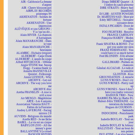
AIR - Californie/La femme
Diego IMBERT Quartet - À
d'argent
l'ombre du saule pleureur
AIR - Cherry blossom girl
DIRE STRAITS - Heavy fuel
AIRPLAY RECORDS
[numéroté]
printemps 94
DJ LBR - AUSTIN POWERS
AKHENATON - Soldats de
Dr. MARTENS/4AD - Shoe pie
fortune
Eddy MITCHELL - Soixante
AKHENATON - Une
soixante-deux
impression
FATALS PICARDS - Droit de
ALÉVÊQUE et son GROUPO -
véto
Y'a c'qu'on dit...
FOO FIGHTERS - Resolve
Alain HIVER - La chanson
FRANCE CARTIGNY
d'Antraigues
Françoise HARDY - Modes
Alain MANARANCHE - Dans
d'emploi
le vent
Frank SINATRA & BONO - I've
Alain MANARANCHE -
got you under my skin
Sentiment
FRANZ FERDINAND - You
ALAMBIC - Dichaïtz (respire)
could have it so much better
ALDEBERT - Carpe Diem
Fred BLONDIN - Elle allume
ALDEBERT - L'année du singe
des bougies
Alfred HITCHCOCK - 100ème
GALLIMARD - Poèmes en
Angie STONE feat. Snoop
chansons
Dogg - I wanna thank ya
Général ALCAZAR - Le rude et
Annette BANNEVILLE
le sensible
Quintet - Folksongs
GLOSTER - Kiss
Annie LENNOX - Why
GROUNDATION - A miracle
ARCHIVE - Get out
GUNS N'ROSES - Don't cry
ARCHIVE - The way you love
GUNS N'ROSES - Pretty tied
me
up
ARCHIVE:disc
GUNS N'ROSES - Since I don't
Aretha FRANKLIN - A rose is
have you (radio version)
still a rose
HADOUK TRIO - Now
Art MENGO - Magdeleine
HARIBO Pik Mix by Radio FG
ARTE - Les 4 saisons
Hubert-Félix THIÉFAINE - La
Association Valentin HAÜY -
tentation du bonheur
Fables de la Fontaine
Hugues de COURSON -
Audrey LAVERGNE - Facing
Sankanda
mirrors 2.0
INDOCHINE - Punishment
AUVIDIS - Religions du monde
park
Axelle RED - Je me fâche
Isabelle BOULAY - Tout un
BABEL - La vie est un cirque
jour
BABYLON ZOO - All the
Isabelle BOULAY & Johnny
money's gone
HALLYDAY - Tout au bout de
BALLANTINE'S Le rituel
nos peines
BANGER SISTERS
ISULATINE - Les plus beaux