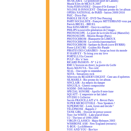
MUSICARTE - Le gondolier (port de Cannes)
Muzik'Elles de MEAUX 2007
Nilda FERNANDEZ - Disque d'Or Europe 2
NO ONE IS INNOCENT - Dépliant promo du 1er album
OPÉRA NATIONAL de PARIS - Saison 2009/2010
PAIC - Disco Paic
PAROLE DE FLIC - DVD Test Pressing
PARTI SOCIALISTE - François MITTERRAND vous par
Patrick BRUEL - BRUEL
Peter KINGSBERY - Once in a million
PHILIPS la nouvelle génération de l'image...
PHONOSCOPE - Le pont de la rivière Kwaï (Marseille)
PHONOSCOPE - Moulin Rouge (Paris)
PHOTOCHROM - Blanquette de LIMOUX
PHOTOCHROM - La corrida (tauromachie)
PHOTOCHROM - Sardane du Byrrh (cuve BYRRH)
Pierre LESCURE - Golden Hit-Parade
PIRATES DES CARAÏBES - Jusqu'au bout du monde
PJ HARVEY - To bring you my love
PORTELLI En Concert
PULP - His 'n' hers
RICARD PASSION - N° 1 à 15
RMC L'histoire en direct, la guerre du Golfe
Roots MANUVA - Too cold
SEAL - One night to remember
SEITA - Sensations rock
Sélection du READER'S DIGEST - Cent ans d'opérettes
SILMARILS - Bio promo du 1er album
SINCLAIR - Au mépris du danger
SINGUILA - Ghetto compositeur
SODIM - Défi fraîcheur
SPECIAL SONORE - Apollo 8 terre-lune
SQUATT - L'empreinte se fait label
STUDIO 5 Collector
Succès FRANCE-LAIT n°4 - Revoir Paris
SUPER MICRO ÉTOILE - Tous Speakers !
SUPERMUSIC - Look, listen and decide ²
TÉLÉPHONE - Rappels 2
TANK GIRL - Dossier de presse sonore
Tony Joe WHITE - Lake placid blues
U2 - The best of 1990-2000
VIRGIN CLASSICS - Major Releases 2003
WISHBONE ASH - New England (extracts)
X-BOX - La différence
YOU AND YOU - Bye bye