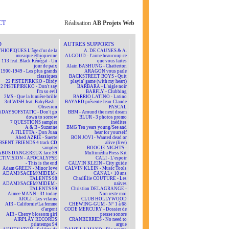
CT
Réalisation
AB Projets Web
D
AUTRES SUPPORTS
HIOPIQUES L'âge d'or de la
A. DE CAUNES & A.
musique éthiopienne
ALGOUD - J'aime beaucoup ce
113 feat. Black Rénégat - Un
que vous faites
jour de paix
Alain BASHUNG - Chatterton
1900-1949 - Les plus grands
ARAGON vous parle
classiques
BACKSTREET BOYS - Quit
22 PISTEPIRKKO - Birdy
playin' game (with my heart)
22 PISTEPIRKKO - Don't say
BARBARA - L'aigle noir
I'm so evil
BARFLY - Clubbing
2MS - Que la lumière brille
BARRIO LATINO - Latino
3rd WISH feat. BabyBash -
BAYARD présente Jean-Claude
Obsesion
PASCAL
5DAYSOFSTATIC - Don't go
BBM - Around the next dream
down to sorrow
BLUR - 3 photos promo
7 QUESTIONS sampler
inédites
A & B - Suzanne
BMG Ten years young/See and
A FILETTA - Don Juan
hear for yourself
Abed AZRIÉ - Suerte
BON JOVI - Wanted dead or
BSENT FRIENDS 4 track CD
alive (live)
sampler
BOOGIE NIGHTS -
ABUS DANGEREUX face 39
Multimédia Press Kit
CTIVISION - APOCALYPSE
CALI - L'espoir
- This is the end
CALVIN KLEIN - City guide
Adam GREEN - Minor love
CALVIN KLEIN - Music Tools
ADAMI/SACEM/MIDEM -
CANAL+ 10 ans
TALENTS 98
CharlÉlie COUTURE - Les
ADAMI/SACEM/MIDEM -
naïves
TALENTS 99
Christian DELAGRANGE -
Aimee MANN - 31 today
Non reste moi
AÏOLI - Les vilains
CLUB HOLLYWOOD
AIR - Californie/La femme
CHEWING-GUM - N° 1 à 68
d'argent
CODE MERCURY - Dossier de
AIR - Cherry blossom girl
presse sonore
AIRPLAY RECORDS
CRANBERRIES - No need to
printemps 94
argue