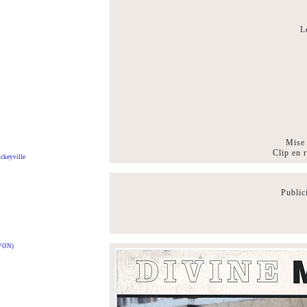
L
Mise
Clip en 
ckeyville
Public
VON)