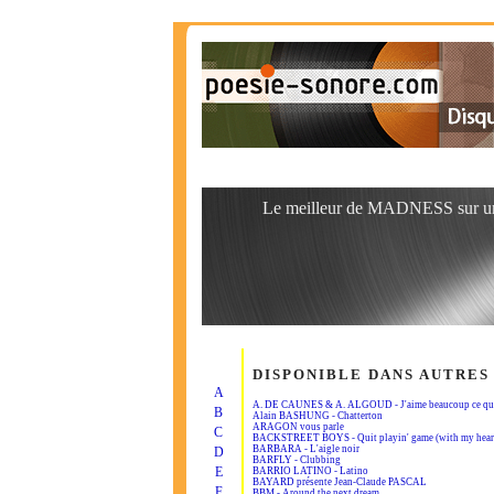
Le meilleur de MADNESS sur un
DISPONIBLE DANS AUTRES
A
A. DE CAUNES & A. ALGOUD - J'aime beaucoup ce que 
B
Alain BASHUNG - Chatterton
ARAGON vous parle
C
BACKSTREET BOYS - Quit playin' game (with my hear
BARBARA - L'aigle noir
D
BARFLY - Clubbing
E
BARRIO LATINO - Latino
BAYARD présente Jean-Claude PASCAL
F
BBM - Around the next dream