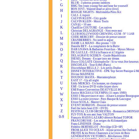
BLUR - 3 photos promo inédites
G
BMG Ten years young/See and hear for yourself
BON JOVI - Wanted dead or alive (live)
H
BOOGIE NIGHTS - Multimédia Press Kit
CALI - L'espoir
I
CALVIN KLEIN - City guide
J
CALVIN KLEIN - Music Tools
CANAL+ 10 ans
K
CharlÉlie COUTURE - Les naïves
Christian DELAGRANGE - Non reste moi
L
CLUB HOLLYWOOD CHEWING-GUM - N° 1 à 68
CODE MERCURY - Dossier de presse sonore
M
CRANBERRIES - No need to argue
DAME LA MANO - Bio promo + CD
N
Danièle REY - La complainte de la Butte
O
DAR GNAWA & Barbarins Fourchus - Mosso Mosso
DE GAULLE - OUI à la France et à l'Algérie
P
DELAGRAVE/SCEREN - Guide Républicain
DIESEL Dreams - Escape into my dream
Q
Disco COLGATE Chlorophylle - Si tu veux être heureux
DISCOFLEX - Tour Eiffel (Paris)
R
Discothèque BELLA 2 - Les petits Dudus
DISNEY INTERACTIVE - EPK Top Secret/Panique à Mi
S
Divine MADNESS
T
DOUDOU MASTA - Mastamorphoze
EAST 17 - Up all night
U
Eddy MERCKS - Un homme, un champion
EMI - Un hiver DVD vidéo hyper show
V
EMI France Convention DEAUVILLE 86
Enrico MACIAS à l'OLYMPIA (11 mars 1980)
W
ESSO 3 Ma province et moi - Alsace Lorraine Bourgogne
ESSO La route joyeuse - Pays Basque & Gascogne
X
Ettore SCOLA - Master Class
Y
EVENT HORIZON - Dossier de presse sonore
Feel the latin beat (CD + DVD)
Z
FESTIVAL CLUB ORCHESTRA - Romantica (MONSA
FLY-TOX & son ami Jean VALTON
0-9
François HADJI-LAZARO détexte Roland TOPOR
FRANCORUSSE - Les neiges du Kilimandjaro
Franz LINDNER - Diana
Frédéric BERTHELOT - Privilège [CD+SP]
FROM ALICE TO OCEAN - Alone across the Outback
FRUITÉ & les Petits Chanteurs à la Croix de Bois
GÉNÉRATION VICTOIRES - Révélations 2004