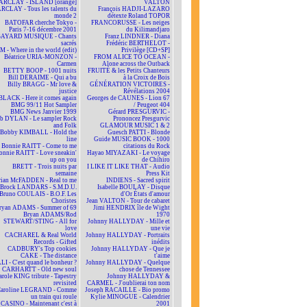
ARCLAY - ISLAND [orange]
VALTON
RCLAY - Tous les talents du
François HADJI-LAZARO
monde 2
détexte Roland TOPOR
BATOFAR cherche Tokyo -
FRANCORUSSE - Les neiges
Paris 7-16 décembre 2001
du Kilimandjaro
BAYARD MUSIQUE - Chants
Franz LINDNER - Diana
sacrés
Frédéric BERTHELOT -
 - Where in the world (edit)
Privilège [CD+SP]
Béatrice URIA-MONZON -
FROM ALICE TO OCEAN -
Carmen
Alone across the Outback
BETTY BOOP - 1001 nuits
FRUITÉ & les Petits Chanteurs
Bill DERAIME - Qui a bu
à la Croix de Bois
Billy BRAGG - Mr love &
GÉNÉRATION VICTOIRES -
justice
Révélations 2004
BLACK - Here it comes again
Georges de CAUNES - Lion 67
BMG 99/11 Hot Sampler
/ Peugeot 404
BMG News Janvier 1999
Gérard PRESGURVIC -
b DYLAN - Le sampler Rock
Prononcez Presgurvic
and Folk
GLAMOUR MUSIC 1 & 2
Bobby KIMBALL - Hold the
Guesch PATTI - Blonde
line
Guide MUSIC BOOK - 1000
Bonnie RAITT - Come to me
citations du Rock
onnie RAITT - Love sneakin'
Hayao MIYAZAKI - Le voyage
up on you
de Chihiro
BRETT - Trois nuits par
I LIKE IT LIKE THAT - Audio
semaine
Press Kit
rian McFADDEN - Real to me
INDIENS - Sacred spirit
Brock LANDARS - S.M.D.U.
Isabelle BOULAY - Disque
Bruno COULAIS - B.O.F. Les
d'Or États d'amour
Choristes
Jean VALTON - Tour de cabaret
ryan ADAMS - Summer of 69
Jimi HENDRIX île de Wight
Bryan ADAMS/Rod
1970
STEWART/STING - All for
Johnny HALLYDAY - Mille et
love
une vie
CACHAREL & Real World
Johnny HALLYDAY - Portraits
Records - Gifted
inédits
CADBURY's Top cookies
Johnny HALLYDAY - Que je
CAKE - The distance
t'aime
LI - C'est quand le bonheur ?
Johnny HALLYDAY - Quelque
CARHARTT - Old new soul
chose de Tennessee
arole KING tribute - Tapestry
Johnny HALLYDAY &
revisited
CARMEL - J'oublierai ton nom
aroline LEGRAND - Comme
Joseph RACAILLE - Bio promo
un train qui roule
Kylie MINOGUE - Calendrier
CASINO - Maintenant c'est à
2001