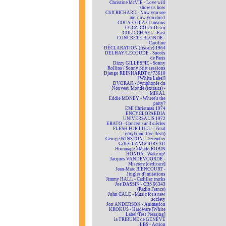
Christine McVIE - Love will
show us how
Cliff RICHARD - Now you see
me, now you don't
COCA-COLA Chansons
COCA-COLA Disco
COLD CHISEL - East
CONCRETE BLONDE -
Caroline
DÉCLARATION (fiscale) 1964
DELHAY/LECOUDE - Succès
de Paris
Dizzy GILLESPIE - Sonny
Rollins / Sonny Stitt sessions
Django REINHARDT n°73610
[White Label]
DVORAK - Symphonie du
Nouveau Monde (extraits) -
MIKAL
Eddie MONEY - Where's the
party?
EMI Christmas 1974
ENCYCLOPAEDIA
UNIVERSALIS 1972
ERATO - Concert sur 3 siècles
FLESH FOR LULU - Final
vinyl (and live flesh)
George WINSTON - December
Gilles LANGOUREAU
Hommage à Mado ROBIN
HONDA - Wake up!
Jacques VANDEVOORDE -
Miserere [dédicacé]
Jean-Marc BIENCOURT -
Jingles d'imitations
Jimmy HALL - Cadillac tracks
Joe DASSIN - CBS 66343
(Radio France)
John CALE - Music for a new
society
Jon ANDERSON - Animation
KROKUS - Hardware [White
Label/Test Pressing]
la TRIBUNE de GENÈVE
LBS - Action