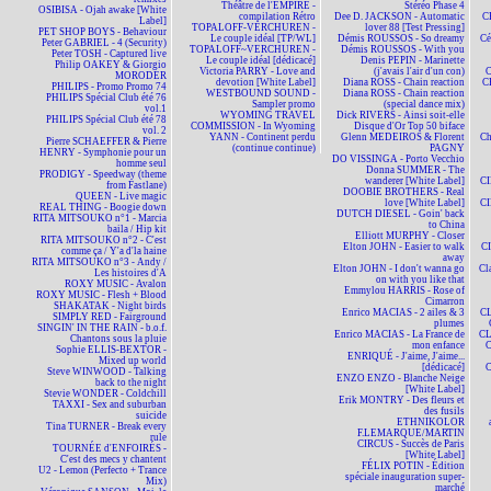
Théâtre de l'EMPIRE -
Stéréo Phase 4
OSIBISA - Ojah awake [White
compilation Rétro
Dee D. JACKSON - Automatic
C
Label]
TOPALOFF-VERCHUREN -
lover 88 [Test Pressing]
PET SHOP BOYS - Behaviour
Le couple idéal [TP/WL]
Démis ROUSSOS - So dreamy
Cé
Peter GABRIEL - 4 (Security)
TOPALOFF~VERCHUREN -
Démis ROUSSOS - With you
Peter TOSH - Captured live
Le couple idéal [dédicacé]
Denis PEPIN - Marinette
Philip OAKEY & Giorgio
Victoria PARRY - Love and
(j'avais l'air d'un con)
MORODER
devotion [White Label]
Diana ROSS - Chain reaction
C
PHILIPS - Promo Promo 74
WESTBOUND SOUND -
Diana ROSS - Chain reaction
PHILIPS Spécial Club été 76
Sampler promo
(special dance mix)
vol.1
WYOMING TRAVEL
Dick RIVERS - Ainsi soit-elle
PHILIPS Spécial Club été 78
COMMISSION - In Wyoming
Disque d'Or Top 50 biface
vol. 2
YANN - Continent perdu
Glenn MEDEIROS & Florent
Ch
Pierre SCHAEFFER & Pierre
(continue continue)
PAGNY
HENRY - Symphonie pour un
DO VISSINGA - Porto Vecchio
homme seul
Donna SUMMER - The
PRODIGY - Speedway (theme
wanderer [White Label]
CI
from Fastlane)
DOOBIE BROTHERS - Real
QUEEN - Live magic
love [White Label]
CI
REAL THING - Boogie down
DUTCH DIESEL - Goin' back
RITA MITSOUKO n°1 - Marcia
to China
baila / Hip kit
Elliott MURPHY - Closer
RITA MITSOUKO n°2 - C'est
Elton JOHN - Easier to walk
CI
comme ça / Y'a d'la haine
away
RITA MITSOUKO n°3 - Andy /
Elton JOHN - I don't wanna go
Cl
Les histoires d'A
on with you like that
ROXY MUSIC - Avalon
Emmylou HARRIS - Rose of
ROXY MUSIC - Flesh + Blood
Cimarron
SHAKATAK - Night birds
Enrico MACIAS - 2 ailes & 3
CL
SIMPLY RED - Fairground
plumes
SINGIN' IN THE RAIN - b.o.f.
Enrico MACIAS - La France de
CL
Chantons sous la pluie
mon enfance
C
Sophie ELLIS-BEXTOR -
ENRIQUÉ - J'aime, J'aime...
Mixed up world
[dédicacé]
C
Steve WINWOOD - Talking
ENZO ENZO - Blanche Neige
back to the night
[White Label]
Stevie WONDER - Coldchill
Erik MONTRY - Des fleurs et
TAXXI - Sex and suburban
des fusils
suicide
ETHNIKOLOR
Tina TURNER - Break every
F.LEMARQUE/MARTIN
rule
CIRCUS - Succès de Paris
TOURNÉE d'ENFOIRÉS -
[White Label]
C'est des mecs y chantent
FÉLIX POTIN - Édition
U2 - Lemon (Perfecto + Trance
spéciale inauguration super-
Mix)
marché