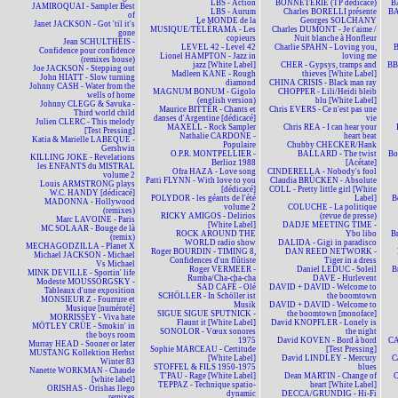
LBS - Action
BONNETERIE (TP dédicacé)
B
JAMIROQUAI - Sampler Best
LBS - Aurum
Charles BORELLI présente
BA
of
Le MONDE de la
Georges SOLCHANY
Janet JACKSON - Got 'til it's
MUSIQUE/TÉLÉRAMA - Les
Charles DUMONT - Je t'aime /
gone
copieurs
Nuit blanche à Honfleur
Jean SCHULTHEIS -
LEVEL 42 - Level 42
Charlie SPAHN - Loving you,
Confidence pour confidence
Lionel HAMPTON - Jazz in
loving me
(remixes house)
jazz [White Label]
CHER - Gypsys, tramps and
BBM
Joe JACKSON - Stepping out
Madleen KANE - Rough
thieves [White Label]
John HIATT - Slow turning
diamond
CHINA CRISIS - Black man ray
Johnny CASH - Water from the
MAGNUM BONUM - Gigolo
CHOPPER - Lili/Heidi bleib
wells of home
(english version)
blu [White Label]
Johnny CLEGG & Savuka -
Maurice BITTER - Chants et
Chris EVERS - Ce n'est pas une
Third world child
danses d'Argentine [dédicacé]
vie
Julien CLERC - This melody
MAXELL - Rock Sampler
Chris REA - I can hear your
[Test Pressing]
Nathalie CARDONE -
heart beat
Katia & Marielle LABEQUE -
Populaire
Chubby CHECKER/Hank
Gershwin
O.P.R. MONTPELLIER -
BALLARD - The twist
Bo
KILLING JOKE - Revelations
Berlioz 1988
[Acétate]
les ENFANTS du MISTRAL
Ofra HAZA - Love song
CINDERELLA - Nobody's fool
volume 2
Patti FLYNN - With love to you
Claudia BRÜCKEN - Absolute
Louis ARMSTRONG plays
[dédicacé]
COLL - Pretty little girl [White
W.C. HANDY [dédicacé]
POLYDOR - les géants de l'été
Label]
B
MADONNA - Hollywood
volume 2
COLUCHE - La politique
(remixes)
RICKY AMIGOS - Delirios
(revue de presse)
Marc LAVOINE - Paris
[White Label]
DADJE MEETING TIME -
MC SOLAAR - Bouge de là
ROCK AROUND THE
Ybo libo
B
(remix)
WORLD radio show
DALIDA - Gigi in paradisco
MECHAGODZILLA - Planet X
Roger BOURDIN - TIMING 8,
DAN REED NETWORK -
Michael JACKSON - Michael
Confidences d'un flûtiste
Tiger in a dress
Vs Michael
Roger VERMEER -
Daniel LEDUC - Soleil
B
MINK DEVILLE - Sportin' life
Rumba/Cha-cha-cha
DAVE - Hurlevent
Modeste MOUSSORGSKY -
SAD CAFÉ - Olé
DAVID + DAVID - Welcome to
Tableaux d'une exposition
SCHÖLLER - In Schöller ist
the boomtown
MONSIEUR Z - Fourrure et
Musik
DAVID + DAVID - Welcome to
Musique [numéroté]
SIGUE SIGUE SPUTNICK -
the boomtown [monoface]
MORRISSEY - Viva hate
Flaunt it [White Label]
David KNOPFLER - Lonely is
MÖTLEY CRÜE - Smokin' in
SONOLOR - Vœux sonores
the night
the boys room
1975
David KOVEN - Bord à bord
CA
Murray HEAD - Sooner or later
Sophie MARCEAU - Certitude
[Test Pressing]
MUSTANG Kollektion Herbst
[White Label]
David LINDLEY - Mercury
C
Winter 83
STOFFEL & FILS 1950-1975
blues
Nanette WORKMAN - Chaude
T'PAU - Rage [White Label]
Dean MARTIN - Change of
C
[white label]
TEPPAZ - Technique spatio-
heart [White Label]
ORISHAS - Orishas llego
dynamic
DECCA/GRUNDIG - Hi-Fi
remixes