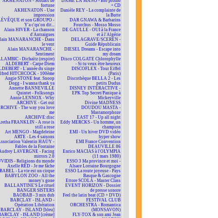
AKHENATON - Soldats de
DAME LA MANO - Bio promo
fortune
+ CD
AKHENATON - Une
Danièle REY - La complainte de
impression
la Butte
ÉVÊQUE et son GROUPO -
DAR GNAWA & Barbarins
Y'a c'qu'on dit...
Fourchus - Mosso Mosso
Alain HIVER - La chanson
DE GAULLE - OUI à la France
d'Antraigues
et à l'Algérie
lain MANARANCHE - Dans
DELAGRAVE/SCEREN -
le vent
Guide Républicain
Alain MANARANCHE -
DIESEL Dreams - Escape into
Sentiment
my dream
LAMBIC - Dichaïtz (respire)
Disco COLGATE Chlorophylle
ALDEBERT - Carpe Diem
- Si tu veux être heureux
DEBERT - L'année du singe
DISCOFLEX - Tour Eiffel
lfred HITCHCOCK - 100ème
(Paris)
Angie STONE feat. Snoop
Discothèque BELLA 2 - Les
Dogg - I wanna thank ya
petits Dudus
Annette BANNEVILLE
DISNEY INTERACTIVE -
Quintet - Folksongs
EPK Top Secret/Panique à
Annie LENNOX - Why
Mickeyville
ARCHIVE - Get out
Divine MADNESS
RCHIVE - The way you love
DOUDOU MASTA -
me
Mastamorphoze
ARCHIVE:disc
EAST 17 - Up all night
retha FRANKLIN - A rose is
Eddy MERCKS - Un homme, un
still a rose
champion
Art MENGO - Magdeleine
EMI - Un hiver DVD vidéo
ARTE - Les 4 saisons
hyper show
ssociation Valentin HAÜY -
EMI France Convention
Fables de la Fontaine
DEAUVILLE 86
Audrey LAVERGNE - Facing
Enrico MACIAS à l'OLYMPIA
mirrors 2.0
(11 mars 1980)
VIDIS - Religions du monde
ESSO 3 Ma province et moi -
Axelle RED - Je me fâche
Alsace Lorraine Bourgogne
BABEL - La vie est un cirque
ESSO La route joyeuse - Pays
BABYLON ZOO - All the
Basque & Gascogne
money's gone
Ettore SCOLA - Master Class
BALLANTINE'S Le rituel
EVENT HORIZON - Dossier
BANGER SISTERS
de presse sonore
BAOBAB - 3 mix dub
Feel the latin beat (CD + DVD)
BARCLAY - ISLAND -
FESTIVAL CLUB
Opération Libération
ORCHESTRA - Romantica
BARCLAY - ISLAND [bleu]
(MONSAVON)
BARCLAY - ISLAND [crème]
FLY-TOX & son ami Jean