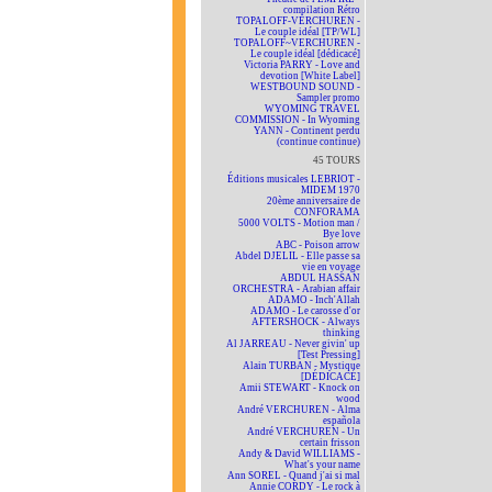
compilation Rétro
TOPALOFF-VERCHUREN -
Le couple idéal [TP/WL]
TOPALOFF~VERCHUREN -
Le couple idéal [dédicacé]
Victoria PARRY - Love and
devotion [White Label]
WESTBOUND SOUND -
Sampler promo
WYOMING TRAVEL
COMMISSION - In Wyoming
YANN - Continent perdu
(continue continue)
45 TOURS
Éditions musicales LEBRIOT -
MIDEM 1970
20ème anniversaire de
CONFORAMA
5000 VOLTS - Motion man /
Bye love
ABC - Poison arrow
Abdel DJELIL - Elle passe sa
vie en voyage
ABDUL HASSAN
ORCHESTRA - Arabian affair
ADAMO - Inch'Allah
ADAMO - Le carosse d'or
AFTERSHOCK - Always
thinking
Al JARREAU - Never givin' up
[Test Pressing]
Alain TURBAN - Mystique
[DÉDICACÉ]
Amii STEWART - Knock on
wood
André VERCHUREN - Alma
española
André VERCHUREN - Un
certain frisson
Andy & David WILLIAMS -
What's your name
Ann SOREL - Quand j'ai si mal
Annie CORDY - Le rock à