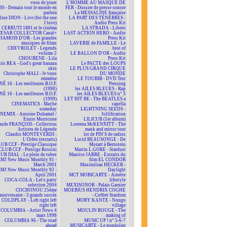
vous de jouer
L'HOMME AU MASQUE DE
BS - Demain tout le monde en
FER - Dossier de presse sonore
parlera
La MESSALINE française
line DION - Live (for the one
LA PART DES TÉNÈBRES -
I love)
Audio Press Kit
CERRUTI 1881 et le cinéma
LA STRADA - Libero
CESAR COLLECTOR Canal+
LAST ACTION HERO - Audio
HAMOIS D'OR - Les grandes
Press Kit
musiques de films
LAVERIE de FAMILLE - Le
CHEVROLET - Legends
best of
volume 2
LE BALLON D'OR - Audio
CHOUBENE - Lila
Press Kit
ris REA - God's great banana
Le PACTE des LOUPS
skin
LE PLUS GRAND CIRQUE
Christophe MALI - Je vous
DU MONDE
emmène
LE TOUBIB - DVD Test
NÉ 16 - Les meilleures B.O.F.
Pressing
(1998)
les AILES BLEUES - Rap
NÉ 16 - Les meilleures B.O.F.
les AILES BLEUES n° 3
(1999)
LET HIT BE - The BEATLES a
CINEMATICS - Maybe
capella
someday
LIGHTNING SEEDS -
NEMIX - Antoine Duhamel /
Jollification
Ennio Morricone
LILICUB (1er album)
aude FRANÇOIS - Collection
Loreena McKENNITT - The
Artistes de Légende
mask and mirror tour
Claudio MONTEVERDI -
lot de PIN'S de radios
L'Orfeo (extraits)
Lucid BEAUSONGE - De
UB CCF - Prestige Classique
Mozart à Bernstein
CLUB CCF - Prestige Rossini
Martin L.GORE - Stardust
UB DIAL - Le plein de tubes
Maurice JARRE - Extraits du
MJ New Music Monthly 91 -
film EL CONDOR
March 2001
Maximilian HECKER -
MJ New Music Monthly 92 -
Daylight
April 2001
MCT MOBICARTE - Arnette
COCA-COLA - Let's party
lifestyle
selection 2004
MEXISONOR - Palais Garnier
COCHONOU 25ème
MOEBIUS HENDRIX COGHE
anniversaire - 3 grands succès
- Coffret Stardom
COLDPLAY - Left right left
MORY KANTE - Nongo
right left
village
COLUMBIA - Artist News 4
MOULIN ROUGE - The
mars 1998
making of
COLUMBIA 96 - The road
MUSIC UP ! n° 5-6-7
ahead
MUSICARTE - Le gondolier