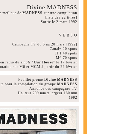
Divine MADNESS
e meilleur de
MADNESS
sur une compilation
[liste des 22 titres]
Sortie le 2 mars 1992
V E R S O
Campagne TV du 5 au 20 mars [1992]
Canal+ 20 spots
TF1 40 spots
M6 70 spots
 en radio du
single
"
Our House
" le 17 février
rotation sur M6 et MCM à partir du 24 février
Feuillet promo
Divine MADNESS
ité pour la compilation du groupe
MADNESS
Annonce des campagnes TV
Hauteur 209 mm x largeur 180 mm
1992