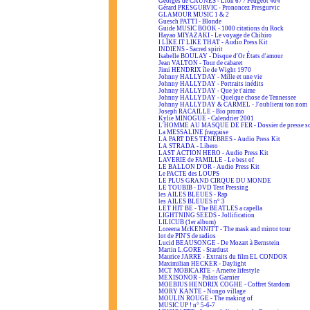
Georges de CAUNES - Lion 67 / Peugeot 404
Gérard PRESGURVIC - Prononcez Presgurvic
GLAMOUR MUSIC 1 & 2
Guesch PATTI - Blonde
Guide MUSIC BOOK - 1000 citations du Rock
Hayao MIYAZAKI - Le voyage de Chihiro
I LIKE IT LIKE THAT - Audio Press Kit
INDIENS - Sacred spirit
Isabelle BOULAY - Disque d'Or États d'amour
Jean VALTON - Tour de cabaret
Jimi HENDRIX île de Wight 1970
Johnny HALLYDAY - Mille et une vie
Johnny HALLYDAY - Portraits inédits
Johnny HALLYDAY - Que je t'aime
Johnny HALLYDAY - Quelque chose de Tennessee
Johnny HALLYDAY & CARMEL - J'oublierai ton nom
Joseph RACAILLE - Bio promo
Kylie MINOGUE - Calendrier 2001
L'HOMME AU MASQUE DE FER - Dossier de presse s
La MESSALINE française
LA PART DES TÉNÈBRES - Audio Press Kit
LA STRADA - Libero
LAST ACTION HERO - Audio Press Kit
LAVERIE de FAMILLE - Le best of
LE BALLON D'OR - Audio Press Kit
Le PACTE des LOUPS
LE PLUS GRAND CIRQUE DU MONDE
LE TOUBIB - DVD Test Pressing
les AILES BLEUES - Rap
les AILES BLEUES n° 3
LET HIT BE - The BEATLES a capella
LIGHTNING SEEDS - Jollification
LILICUB (1er album)
Loreena McKENNITT - The mask and mirror tour
lot de PIN'S de radios
Lucid BEAUSONGE - De Mozart à Bernstein
Martin L.GORE - Stardust
Maurice JARRE - Extraits du film EL CONDOR
Maximilian HECKER - Daylight
MCT MOBICARTE - Arnette lifestyle
MEXISONOR - Palais Garnier
MOEBIUS HENDRIX COGHE - Coffret Stardom
MORY KANTE - Nongo village
MOULIN ROUGE - The making of
MUSIC UP ! n° 5-6-7