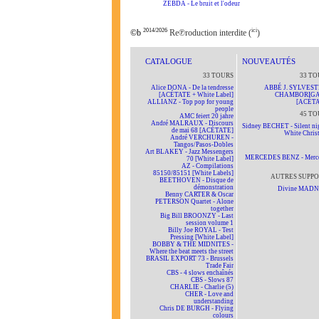
ZEBDA - Le bruit et l'odeur
2014/2026
ici
©b
Re℗roduction interdite (
)
CATALOGUE
NOUVEAUTÉS
33 TOURS
33 TO
Alice DONA - De la tendresse
ABBÉ J. SYLVEST
[ACÉTATE + White Label]
CHAMBORIG
ALLIANZ - Top pop for young
[ACÉTA
people
45 TO
AMC feiert 20 jahre
André MALRAUX - Discours
Sidney BECHET - Silent nig
de mai 68 [ACÉTATE]
White Chris
André VERCHUREN -
Tangos/Pasos-Dobles
Art BLAKEY - Jazz Messengers
MERCEDES BENZ - Merc
70 [White Label]
AZ - Compilations
85150/85151 [White Labels]
AUTRES SUPPO
BEETHOVEN - Disque de
démonstration
Divine MAD
Benny CARTER & Oscar
PETERSON Quartet - Alone
together
Big Bill BROONZY - Last
session volume 1
Billy Joe ROYAL - Test
Pressing [White Label]
BOBBY & THE MIDNITES -
Where the beat meets the street
BRASIL EXPORT 73 - Brussels
Trade Fair
CBS - 4 slows enchaînés
CBS - Slows 87
CHARLIE - Charlie (5)
CHER - Love and
understanding
Chris DE BURGH - Flying
colours