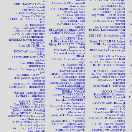
colours
ATTENTION À LA MARCHE
on
Christine McVIE - Love will
- Slow d'enfer
CHILL FAC-TORR - Twist
show us how
Axel BAUER - Jessy
(round'n'round)
Cliff RICHARD - Now you see
Axel BAUER - L'arc-en-ciel
CHURCH - Starfish
me, now you don't
BARGES - La pitxuri
AL
CLASH - The Magnificent
COCA-COLA Chansons
Barry WHITE - Put me in your
Seven / The Call Up
COCA-COLA Disco
mix (radio edit)
CULTURE DANCE 7 - House
COLD CHISEL - East
BASSLINE BOYS - We will
Mix
CONCRETE BLONDE -
rock you
A
CURE - Pornography
Caroline
BATTIATO - Cuccurucucu
DAVE - Dave [White Label]
DÉCLARATION (fiscale) 1964
BB DOC - Lolo ganzaman / Nul
Debbie HARRY - Rockbird
DELHAY/LECOUDE - Succès
edge
DEVO - Q: Are we not men?
de Paris
BEE GEES - Paying the price of
A
DEXYS MIDNIGHT
Dizzy GILLESPIE - Sonny
love
RUNNERS & Kevin Rowland -
Rollins / Sonny Stitt sessions
Bernard LAVILLIERS - Saïgon
AL
Too-Rye-Ay
Django REINHARDT n°73610
BIBIE - En souvenir de moi
A
Dizzy GILLESPIE - At
[White Label]
[Pré-Planning]
Newport
DVORAK - Symphonie du
BIG T Scotch whisky - Europe
DONOVAN - Love is only
Nouveau Monde (extraits) -
1
feeling
MIKAL
Bill HALEY & the Comets -
EARTH WIND & FIRE - The
Eddie MONEY - Where's the
Chaussettes PHILDAR
very best
party?
Bill LABOUNTY - Livin'it up
Elton JOHN - Believe
EMI Christmas 1974
Bill PRITCHARD - Number
A
[MONOFACE]
ENCYCLOPAEDIA
five
Elton JOHN - Sleeping with the
UNIVERSALIS 1972
Billy SWAN - Lover please
past
ERATO - Concert sur 3 siècles
BLACK - Fly up to the moon
A
Elton JOHN & RUPAUL -
FLESH FOR LULU - Final
BLACK - You're a big girl now
Don't go breaking my heart
vinyl (and live flesh)
Bob GELDOF - Love or
(remixes)
George WINSTON - December
something
Eric BURDON - Starportrait
Gilles LANGOUREAU
Bonnie RAITT - Baby come
A
Etienne DAHO - Mon manège à
Hommage à Mado ROBIN
back
moi
HONDA - Wake up!
BOONS - The score
FUMÉES - Chansons d'hier
Jacques VANDEVOORDE -
Boum BOMO - Hit-parades
FUMÉES II - Mélodies et
Miserere [dédicacé]
Brian WILSON - Love and
AU
chansons
Jean-Marc BIENCOURT -
mercy
GAMINE - Dream boy
Jingles d'imitations
CAMOUFLAGE - Heaven (I
Gary NUMAN - New anger
Jimmy HALL - Cadillac tracks
want you)
George HARRISON - 33 & 1/3
Joe DASSIN - CBS 66343
CARAVELLI pour LOTUS
[White Label/Test Pressing]
(Radio France)
Carlos Alberto IRIGARAY -
George MICHAEL - Amazing
John CALE - Music for a new
Navidad Criolla
GROOVERIDER - Rainbows of
society
Caroline LOEB - Mots croisés /
colour (MAW remixes)
Jon ANDERSON - Animation
Le téléfon
HAPPY MONDAYS - Pills 'n'
KROKUS - Hardware [White
CATHY - Tout est littérature
thrills and bellyaches
Label/Test Pressing]
CENTER - Navsiegda
Ian DURY - Lord Upminster
la TRIBUNE de GENÈVE
Chant du 7ème Congrès de la
JAM - The gift