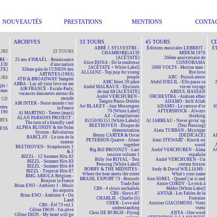
NOUVEAUTÉS
PRESTATIONS
MENTIONS
CONTA
ARCHIVES
33 TOURS
45 TOURS
C
ABBÉ J. SYLVESTRE -
Éditions musicales LEBRIOT -
ÉT
URS
33 TOURS
CHAMBORIGAUD
MIDEM 1970
[ACÉTATE]
20ème anniversaire de
RE -
25 ans d'ISRAËL - Renaissance
Alice DONA - De la tendresse
CONFORAMA
AUD
d'une nation
[ACÉTATE + White Label]
5000 VOLTS - Motion man /
TE]
33ème gala de l'UNION des
ALLIANZ - Top pop for young
Bye love
ARTISTES (1963)
people
ABC - Poison arrow
URS
4TH & BROADWAY Sampler
AMC feiert 20 jahre
Abdel DJELIL - Elle passe sa
ABBA - Lay all your love on me
ht /
André MALRAUX - Discours
vie en voyage
AIR FRANCE - Escale-Party,
tmas
de mai 68 [ACÉTATE]
ABDUL HASSAN
vacances dansantes autour du
André VERCHUREN -
ORCHESTRA - Arabian affair
monde
CD
Tangos/Pasos-Dobles
ADAMO - Inch'Allah
AIR INTER - Notre monde c'est
Art BLAKEY - Jazz Messengers
ADAMO - Le carosse d'or
6
edes
la France
70 [White Label]
AFTERSHOCK - Always
190
Al MARTINO - Torero (maxi)
AZ - Compilations
thinking
ALAN PARSONS PROJECT -
RTS
85150/85151 [White Labels]
Al JARREAU - Never givin' up
The turn of a friendly card
BEETHOVEN - Disque de
[Test Pressing]
ALPHA BLONDY & the Solar
NESS
démonstration
Alain TURBAN - Mystique
System - Révolution
Benny CARTER & Oscar
[DÉDICACÉ]
A
BARCLAY - Le son de la
PETERSON Quartet - Alone
Amii STEWART - Knock on
rumeur
together
wood
BEETHOVEN - Symphonies 1
Big Bill BROONZY - Last
André VERCHUREN - Alma
A
& 2
session volume 1
española
BIZZL - 12 Sommer Hits 82
Billy Joe ROYAL - Test
André VERCHUREN - Un
BIZZL - Sommer Hits 83
Pressing [White Label]
certain frisson
BIZZL - Sommer Hits 84
BOBBY & THE MIDNITES -
Andy & David WILLIAMS -
BIZZL - Tropical Hits 87
Where the beat meets the street
What's your name
BMG ARIOLA Belgium -
BRASIL EXPORT 73 - Brussels
Ann SOREL - Quand j'ai si mal
Bonjour la France
Trade Fair
Annie CORDY - Le rock à
Brian ENO - Ambient 1 - Music
CBS - 4 slows enchaînés
Médor [White Label]
for airports
CBS - Slows 87
ANTAR - Les Fables de la
Brian ENO - Ambient 4 - On
CHARLIE - Charlie (5)
Fontaine
Land
CHER - Love and
Antoine GIACOMONI - Vieni
CBS - Été 73 vol.1
understanding
vieni
Céline DION - I'm alive
Chris DE BURGH - Flying
ANYA - One word
Céline DION - My heart will go