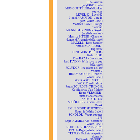
LBS - Aurum
Le MONDE de la
MUSIQUE/TÉLÉRAMA - Les
copieurs
LEVEL 42 - Level 42
Lionel HAMPTON - Jazz in
jazz [White Label]
Madleen KANE - Rough
diamond
MAGNUM BONUM - Gigolo
(english version)
Maurice BITTER - Chants et
danses d'Argentine [dédicacé]
MAXELL - Rock Sampler
Nathalie CARDONE -
Populaire
O.P.R. MONTPELLIER -
Berlioz 1988
Ofra HAZA - Love song
Patti FLYNN - With love to you
[dédicacé]
POLYDOR - les géants de l'été
volume 2
RICKY AMIGOS - Delirios
[White Label]
ROCK AROUND THE
WORLD radio show
Roger BOURDIN - TIMING 8,
Confidences d'un flûtiste
Roger VERMEER -
Rumba/Cha-cha-cha
SAD CAFÉ - Olé
SCHÖLLER - In Schöller ist
Musik
SIGUE SIGUE SPUTNICK -
Flaunt it [White Label]
SONOLOR - Vœux sonores
1975
Sophie MARCEAU - Certitude
[White Label]
STOFFEL & FILS 1950-1975
T'PAU - Rage [White Label]
TEPPAZ - Technique spatio-
dynamic
Théâtre de l'EMPIRE -