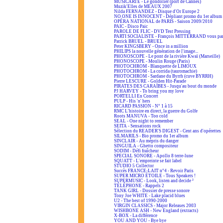
MUSICARTE - Le gondolier (port de Cannes)
Muzik'Elles de MEAUX 2007
Nilda FERNANDEZ - Disque d'Or Europe 2
NO ONE IS INNOCENT - Dépliant promo du 1er album
OPÉRA NATIONAL de PARIS - Saison 2009/2010
PAIC - Disco Paic
PAROLE DE FLIC - DVD Test Pressing
PARTI SOCIALISTE - François MITTERRAND vous par
Patrick BRUEL - BRUEL
Peter KINGSBERY - Once in a million
PHILIPS la nouvelle génération de l'image...
PHONOSCOPE - Le pont de la rivière Kwaï (Marseille)
PHONOSCOPE - Moulin Rouge (Paris)
PHOTOCHROM - Blanquette de LIMOUX
PHOTOCHROM - La corrida (tauromachie)
PHOTOCHROM - Sardane du Byrrh (cuve BYRRH)
Pierre LESCURE - Golden Hit-Parade
PIRATES DES CARAÏBES - Jusqu'au bout du monde
PJ HARVEY - To bring you my love
PORTELLI En Concert
PULP - His 'n' hers
RICARD PASSION - N° 1 à 15
RMC L'histoire en direct, la guerre du Golfe
Roots MANUVA - Too cold
SEAL - One night to remember
SEITA - Sensations rock
Sélection du READER'S DIGEST - Cent ans d'opérettes
SILMARILS - Bio promo du 1er album
SINCLAIR - Au mépris du danger
SINGUILA - Ghetto compositeur
SODIM - Défi fraîcheur
SPECIAL SONORE - Apollo 8 terre-lune
SQUATT - L'empreinte se fait label
STUDIO 5 Collector
Succès FRANCE-LAIT n°4 - Revoir Paris
SUPER MICRO ÉTOILE - Tous Speakers !
SUPERMUSIC - Look, listen and decide ²
TÉLÉPHONE - Rappels 2
TANK GIRL - Dossier de presse sonore
Tony Joe WHITE - Lake placid blues
U2 - The best of 1990-2000
VIRGIN CLASSICS - Major Releases 2003
WISHBONE ASH - New England (extracts)
X-BOX - La différence
YOU AND YOU - Bye bye