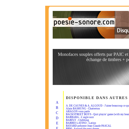
Monofaces souples offerts par PAIC e
échange de timbres + p
DISPONIBLE DANS AUTRES
A
A. DE CAUNES & A. ALGOUD - J'aime beaucoup ce que 
B
Alain BASHUNG - Chatterton
ARAGON vous parle
C
BACKSTREET BOYS - Quit playin' game (with my hear
BARBARA - L'aigle noir
D
BARFLY - Clubbing
E
BARRIO LATINO - Latino
BAYARD présente Jean-Claude PASCAL
F
BBM - Around the next dream