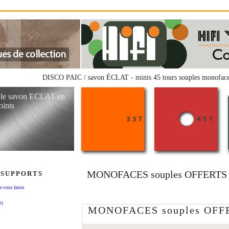
DISCO PAIC / savon ÉCLAT - minis 45 tours souples monofaces 
t le savon ECLAT en
oints
MONOFACES souples OFFERTS 
 SUPPORTS
vous faites
t)
MONOFACES souples OFF