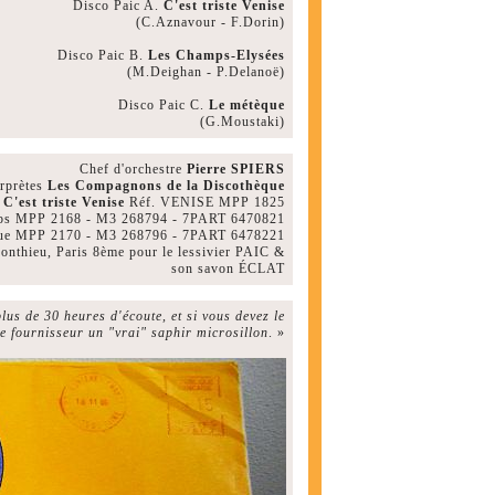
Disco Paic A.
C'est triste Venise
(C.Aznavour - F.Dorin)
Disco Paic B.
Les Champs-Elysées
(M.Deighan - P.Delanoë)
Disco Paic C.
Le métèque
(G.Moustaki)
Chef d'orchestre
Pierre SPIERS
erprètes
Les Compagnons de la Discothèque
C'est triste Venise
Réf. VENISE MPP 1825
ps MPP 2168 - M3 268794 - 7PART 6470821
ue MPP 2170 - M3 268796 - 7PART 6478221
Ponthieu, Paris 8ème pour le lessivier PAIC &
son savon ÉCLAT
lus de 30 heures d'écoute, et si vous devez le
e fournisseur un "vrai" saphir microsillon
. »