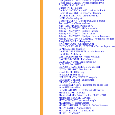
Georges de CAUNES - Lion 67 / Peugeot 404
Gérard PRESGURVIC - Prononcez Presgurvic
GLAMOUR MUSIC 1 & 2
Guesch PATTI - Blonde
Guide MUSIC BOOK - 1000 citations du Rock
Hayao MIYAZAKI - Le voyage de Chihiro
I LIKE IT LIKE THAT - Audio Press Kit
INDIENS - Sacred spirit
Isabelle BOULAY - Disque d'Or États d'amour
Jean VALTON - Tour de cabaret
Jimi HENDRIX île de Wight 1970
Johnny HALLYDAY - Mille et une vie
Johnny HALLYDAY - Portraits inédits
Johnny HALLYDAY - Que je t'aime
Johnny HALLYDAY - Quelque chose de Tennessee
Johnny HALLYDAY & CARMEL - J'oublierai ton nom
Joseph RACAILLE - Bio promo
Kylie MINOGUE - Calendrier 2001
L'HOMME AU MASQUE DE FER - Dossier de presse s
La MESSALINE française
LA PART DES TÉNÈBRES - Audio Press Kit
LA STRADA - Libero
LAST ACTION HERO - Audio Press Kit
LAVERIE de FAMILLE - Le best of
LE BALLON D'OR - Audio Press Kit
Le PACTE des LOUPS
LE PLUS GRAND CIRQUE DU MONDE
LE TOUBIB - DVD Test Pressing
les AILES BLEUES - Rap
les AILES BLEUES n° 3
LET HIT BE - The BEATLES a capella
LIGHTNING SEEDS - Jollification
LILICUB (1er album)
Loreena McKENNITT - The mask and mirror tour
lot de PIN'S de radios
Lucid BEAUSONGE - De Mozart à Bernstein
Martin L.GORE - Stardust
Maurice JARRE - Extraits du film EL CONDOR
Maximilian HECKER - Daylight
MCT MOBICARTE - Arnette lifestyle
MEXISONOR - Palais Garnier
MOEBIUS HENDRIX COGHE - Coffret Stardom
MORY KANTE - Nongo village
MOULIN ROUGE - The making of
MUSIC UP ! n° 5-6-7