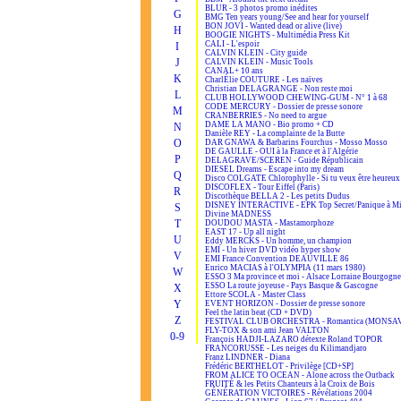
BLUR - 3 photos promo inédites
G
BMG Ten years young/See and hear for yourself
BON JOVI - Wanted dead or alive (live)
H
BOOGIE NIGHTS - Multimédia Press Kit
CALI - L'espoir
I
CALVIN KLEIN - City guide
J
CALVIN KLEIN - Music Tools
CANAL+ 10 ans
K
CharlÉlie COUTURE - Les naïves
Christian DELAGRANGE - Non reste moi
L
CLUB HOLLYWOOD CHEWING-GUM - N° 1 à 68
CODE MERCURY - Dossier de presse sonore
M
CRANBERRIES - No need to argue
DAME LA MANO - Bio promo + CD
N
Danièle REY - La complainte de la Butte
O
DAR GNAWA & Barbarins Fourchus - Mosso Mosso
DE GAULLE - OUI à la France et à l'Algérie
P
DELAGRAVE/SCEREN - Guide Républicain
DIESEL Dreams - Escape into my dream
Q
Disco COLGATE Chlorophylle - Si tu veux être heureux
DISCOFLEX - Tour Eiffel (Paris)
R
Discothèque BELLA 2 - Les petits Dudus
DISNEY INTERACTIVE - EPK Top Secret/Panique à Mi
S
Divine MADNESS
T
DOUDOU MASTA - Mastamorphoze
EAST 17 - Up all night
U
Eddy MERCKS - Un homme, un champion
EMI - Un hiver DVD vidéo hyper show
V
EMI France Convention DEAUVILLE 86
Enrico MACIAS à l'OLYMPIA (11 mars 1980)
W
ESSO 3 Ma province et moi - Alsace Lorraine Bourgogne
ESSO La route joyeuse - Pays Basque & Gascogne
X
Ettore SCOLA - Master Class
Y
EVENT HORIZON - Dossier de presse sonore
Feel the latin beat (CD + DVD)
Z
FESTIVAL CLUB ORCHESTRA - Romantica (MONSA
FLY-TOX & son ami Jean VALTON
0-9
François HADJI-LAZARO détexte Roland TOPOR
FRANCORUSSE - Les neiges du Kilimandjaro
Franz LINDNER - Diana
Frédéric BERTHELOT - Privilège [CD+SP]
FROM ALICE TO OCEAN - Alone across the Outback
FRUITÉ & les Petits Chanteurs à la Croix de Bois
GÉNÉRATION VICTOIRES - Révélations 2004