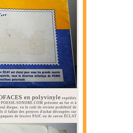
FACES en polyvinyle
expédiés
 que POESIE-SONORE.COM présente au fur et à
ul disque, vu le coût de revient prohibitif de
s il fallait des preuves d'achat découpées sur
 paquets de lessive PAIC ou de savon ÉCLAT