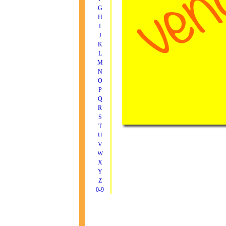
G
H
I
J
K
L
M
N
O
P
Q
R
S
T
U
V
W
X
Y
Z
0-9