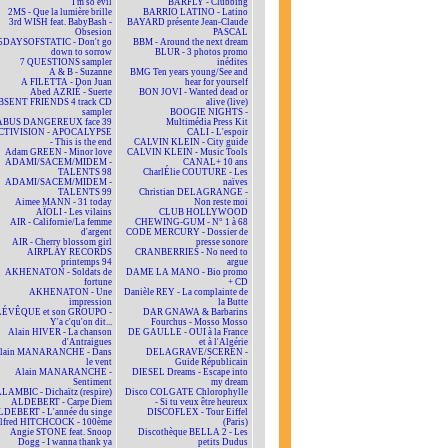
I'm so evil
BARFLY - Clubbing
2MS - Que la lumière brille
BARRIO LATINO - Latino
3rd WISH feat. BabyBash -
BAYARD présente Jean-Claude
Obsesion
PASCAL
5DAYSOFSTATIC - Don't go
BBM - Around the next dream
down to sorrow
BLUR - 3 photos promo
7 QUESTIONS sampler
inédites
A & B - Suzanne
BMG Ten years young/See and
A FILETTA - Don Juan
hear for yourself
Abed AZRIÉ - Suerte
BON JOVI - Wanted dead or
BSENT FRIENDS 4 track CD
alive (live)
sampler
BOOGIE NIGHTS -
ABUS DANGEREUX face 39
Multimédia Press Kit
CTIVISION - APOCALYPSE
CALI - L'espoir
- This is the end
CALVIN KLEIN - City guide
Adam GREEN - Minor love
CALVIN KLEIN - Music Tools
ADAMI/SACEM/MIDEM -
CANAL+ 10 ans
TALENTS 98
CharlÉlie COUTURE - Les
ADAMI/SACEM/MIDEM -
naïves
TALENTS 99
Christian DELAGRANGE -
Aimee MANN - 31 today
Non reste moi
AÏOLI - Les vilains
CLUB HOLLYWOOD
AIR - Californie/La femme
CHEWING-GUM - N° 1 à 68
d'argent
CODE MERCURY - Dossier de
AIR - Cherry blossom girl
presse sonore
AIRPLAY RECORDS
CRANBERRIES - No need to
printemps 94
argue
AKHENATON - Soldats de
DAME LA MANO - Bio promo
fortune
+ CD
AKHENATON - Une
Danièle REY - La complainte de
impression
la Butte
ÉVÊQUE et son GROUPO -
DAR GNAWA & Barbarins
Y'a c'qu'on dit...
Fourchus - Mosso Mosso
Alain HIVER - La chanson
DE GAULLE - OUI à la France
d'Antraigues
et à l'Algérie
lain MANARANCHE - Dans
DELAGRAVE/SCEREN -
le vent
Guide Républicain
Alain MANARANCHE -
DIESEL Dreams - Escape into
Sentiment
my dream
LAMBIC - Dichaïtz (respire)
Disco COLGATE Chlorophylle
ALDEBERT - Carpe Diem
- Si tu veux être heureux
DEBERT - L'année du singe
DISCOFLEX - Tour Eiffel
lfred HITCHCOCK - 100ème
(Paris)
Angie STONE feat. Snoop
Discothèque BELLA 2 - Les
Dogg - I wanna thank ya
petits Dudus