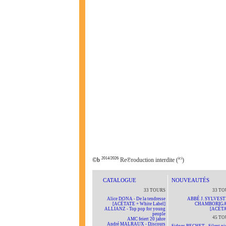
2014/2026
ici
©b
Re℗roduction interdite (
)
CATALOGUE
NOUVEAUTÉS
33 TOURS
33 TO
Alice DONA - De la tendresse
ABBÉ J. SYLVEST
[ACÉTATE + White Label]
CHAMBORIG
ALLIANZ - Top pop for young
[ACÉTA
people
45 TO
AMC feiert 20 jahre
André MALRAUX - Discours