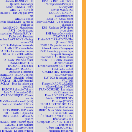
Annette BANNEVILLE
DISNEY INTERACTIVE -
Quintet - Folksongs
EPK Top Secret/Panique à
Annie LENNOX - Why
Mickeyville
ARCHIVE - Get out
Divine MADNESS
RCHIVE - The way you love
DOUDOU MASTA -
me
Mastamorphoze
ARCHIVE:disc
EAST 17 - Up all night
retha FRANKLIN - A rose is
Eddy MERCKS - Un homme, un
still a rose
champion
Art MENGO - Magdeleine
EMI - Un hiver DVD vidéo
ARTE - Les 4 saisons
hyper show
ssociation Valentin HAÜY -
EMI France Convention
Fables de la Fontaine
DEAUVILLE 86
Audrey LAVERGNE - Facing
Enrico MACIAS à l'OLYMPIA
mirrors 2.0
(11 mars 1980)
VIDIS - Religions du monde
ESSO 3 Ma province et moi -
Axelle RED - Je me fâche
Alsace Lorraine Bourgogne
BABEL - La vie est un cirque
ESSO La route joyeuse - Pays
BABYLON ZOO - All the
Basque & Gascogne
money's gone
Ettore SCOLA - Master Class
BALLANTINE'S Le rituel
EVENT HORIZON - Dossier
BANGER SISTERS
de presse sonore
BAOBAB - 3 mix dub
Feel the latin beat (CD + DVD)
BARCLAY - ISLAND -
FESTIVAL CLUB
Opération Libération
ORCHESTRA - Romantica
BARCLAY - ISLAND [bleu]
(MONSAVON)
BARCLAY - ISLAND [crème]
FLY-TOX & son ami Jean
ARCLAY - ISLAND [orange]
VALTON
RCLAY - Tous les talents du
François HADJI-LAZARO
monde 2
détexte Roland TOPOR
BATOFAR cherche Tokyo -
FRANCORUSSE - Les neiges
Paris 7-16 décembre 2001
du Kilimandjaro
BAYARD MUSIQUE - Chants
Franz LINDNER - Diana
sacrés
Frédéric BERTHELOT -
 - Where in the world (edit)
Privilège [CD+SP]
Béatrice URIA-MONZON -
FROM ALICE TO OCEAN -
Carmen
Alone across the Outback
BETTY BOOP - 1001 nuits
FRUITÉ & les Petits Chanteurs
Bill DERAIME - Qui a bu
à la Croix de Bois
Billy BRAGG - Mr love &
GÉNÉRATION VICTOIRES -
justice
Révélations 2004
BLACK - Here it comes again
Georges de CAUNES - Lion 67
BMG 99/11 Hot Sampler
/ Peugeot 404
BMG News Janvier 1999
Gérard PRESGURVIC -
b DYLAN - Le sampler Rock
Prononcez Presgurvic