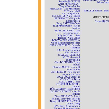
Sidney BECHET - Silent nig
de mai 68 [ACÉTATE]
White Chris
André VERCHUREN -
Tangos/Pasos-Dobles
Art BLAKEY - Jazz Messengers
MERCEDES BENZ - Merc
70 [White Label]
AZ - Compilations
85150/85151 [White Labels]
AUTRES SUPPO
BEETHOVEN - Disque de
démonstration
Divine MAD
Benny CARTER & Oscar
PETERSON Quartet - Alone
together
Big Bill BROONZY - Last
session volume 1
Billy Joe ROYAL - Test
Pressing [White Label]
BOBBY & THE MIDNITES -
Where the beat meets the street
BRASIL EXPORT 73 - Brussels
Trade Fair
CBS - 4 slows enchaînés
CBS - Slows 87
CHARLIE - Charlie (5)
CHER - Love and
understanding
Chris DE BURGH - Flying
colours
Christine McVIE - Love will
show us how
Cliff RICHARD - Now you see
me, now you don't
COCA-COLA Chansons
COCA-COLA Disco
COLD CHISEL - East
CONCRETE BLONDE -
Caroline
DÉCLARATION (fiscale) 1964
DELHAY/LECOUDE - Succès
de Paris
Dizzy GILLESPIE - Sonny
Rollins / Sonny Stitt sessions
Django REINHARDT n°73610
[White Label]
DVORAK - Symphonie du
Nouveau Monde (extraits) -