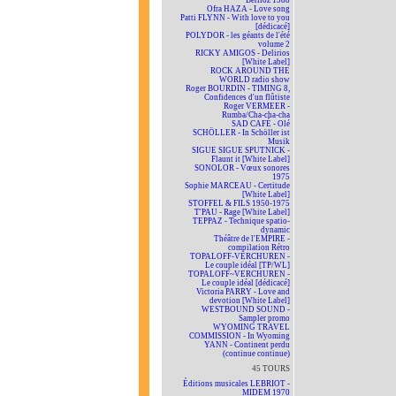
Berlioz 1988
Ofra HAZA - Love song
Patti FLYNN - With love to you
[dédicacé]
POLYDOR - les géants de l'été
volume 2
RICKY AMIGOS - Delirios
[White Label]
ROCK AROUND THE
WORLD radio show
Roger BOURDIN - TIMING 8,
Confidences d'un flûtiste
Roger VERMEER -
Rumba/Cha-cha-cha
SAD CAFÉ - Olé
SCHÖLLER - In Schöller ist
Musik
SIGUE SIGUE SPUTNICK -
Flaunt it [White Label]
SONOLOR - Vœux sonores
1975
Sophie MARCEAU - Certitude
[White Label]
STOFFEL & FILS 1950-1975
T'PAU - Rage [White Label]
TEPPAZ - Technique spatio-
dynamic
Théâtre de l'EMPIRE -
compilation Rétro
TOPALOFF-VERCHUREN -
Le couple idéal [TP/WL]
TOPALOFF~VERCHUREN -
Le couple idéal [dédicacé]
Victoria PARRY - Love and
devotion [White Label]
WESTBOUND SOUND -
Sampler promo
WYOMING TRAVEL
COMMISSION - In Wyoming
YANN - Continent perdu
(continue continue)
45 TOURS
Éditions musicales LEBRIOT -
MIDEM 1970