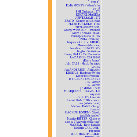
MIKAL
Eddie MONEY - Where's the
party?
EMI Christmas 1974
ENCYCLOPAEDIA
UNIVERSALIS 1972
ERATO - Concert sur 3 siècles
FLESH FOR LULU - Final
vinyl (and live flesh)
George WINSTON - December
Gilles LANGOUREAU
Hommage à Mado ROBIN
HONDA - Wake up!
Jacques VANDEVOORDE -
Miserere [dédicacé]
Jean-Marc BIENCOURT -
Jingles d'imitations
Jimmy HALL - Cadillac tracks
Joe DASSIN - CBS 66343
(Radio France)
John CALE - Music for a new
society
Jon ANDERSON - Animation
KROKUS - Hardware [White
Label/Test Pressing]
la TRIBUNE de GENÈVE
LBS - Action
LBS - Aurum
Le MONDE de la
MUSIQUE/TÉLÉRAMA - Les
copieurs
LEVEL 42 - Level 42
Lionel HAMPTON - Jazz in
jazz [White Label]
Madleen KANE - Rough
diamond
MAGNUM BONUM - Gigolo
(english version)
Maurice BITTER - Chants et
danses d'Argentine [dédicacé]
MAXELL - Rock Sampler
Nathalie CARDONE -
Populaire
O.P.R. MONTPELLIER -