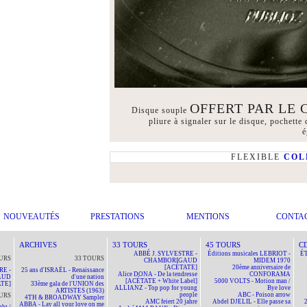
OFFERT PAR LE 
Disque souple
pliure à signaler sur le disque, pochette 
é
FLEXIBLE
COL
NOUVEAUTÉS
PRESTATIONS
MENTIONS
CONTA
ARCHIVES
33 TOURS
45 TOURS
C
ABBÉ J. SYLVESTRE -
Éditions musicales LEBRIOT -
ÉT
URS
33 TOURS
CHAMBORIGAUD
MIDEM 1970
[ACÉTATE]
20ème anniversaire de
RE -
25 ans d'ISRAËL - Renaissance
Alice DONA - De la tendresse
CONFORAMA
AUD
d'une nation
[ACÉTATE + White Label]
5000 VOLTS - Motion man /
TE]
33ème gala de l'UNION des
ALLIANZ - Top pop for young
Bye love
ARTISTES (1963)
people
ABC - Poison arrow
URS
4TH & BROADWAY Sampler
AMC feiert 20 jahre
Abdel DJELIL - Elle passe sa
ABBA - Lay all your love on me