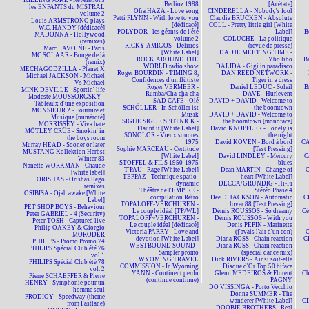
KILLING JOKE - Revelations
Berlioz 1988
[Acétate]
les ENFANTS du MISTRAL
Ofra HAZA - Love song
CINDERELLA - Nobody's fool
volume 2
Patti FLYNN - With love to you
Claudia BRÜCKEN - Absolute
Louis ARMSTRONG plays
[dédicacé]
COLL - Pretty little girl [White
W.C. HANDY [dédicacé]
POLYDOR - les géants de l'été
Label]
B
MADONNA - Hollywood
volume 2
COLUCHE - La politique
(remixes)
RICKY AMIGOS - Delirios
(revue de presse)
Marc LAVOINE - Paris
[White Label]
DADJE MEETING TIME -
MC SOLAAR - Bouge de là
ROCK AROUND THE
Ybo libo
B
(remix)
WORLD radio show
DALIDA - Gigi in paradisco
MECHAGODZILLA - Planet X
Roger BOURDIN - TIMING 8,
DAN REED NETWORK -
Michael JACKSON - Michael
Confidences d'un flûtiste
Tiger in a dress
Vs Michael
Roger VERMEER -
Daniel LEDUC - Soleil
B
MINK DEVILLE - Sportin' life
Rumba/Cha-cha-cha
DAVE - Hurlevent
Modeste MOUSSORGSKY -
SAD CAFÉ - Olé
DAVID + DAVID - Welcome to
Tableaux d'une exposition
SCHÖLLER - In Schöller ist
the boomtown
MONSIEUR Z - Fourrure et
Musik
DAVID + DAVID - Welcome to
Musique [numéroté]
SIGUE SIGUE SPUTNICK -
the boomtown [monoface]
MORRISSEY - Viva hate
Flaunt it [White Label]
David KNOPFLER - Lonely is
MÖTLEY CRÜE - Smokin' in
SONOLOR - Vœux sonores
the night
the boys room
1975
David KOVEN - Bord à bord
CA
Murray HEAD - Sooner or later
Sophie MARCEAU - Certitude
[Test Pressing]
MUSTANG Kollektion Herbst
[White Label]
David LINDLEY - Mercury
C
Winter 83
STOFFEL & FILS 1950-1975
blues
Nanette WORKMAN - Chaude
T'PAU - Rage [White Label]
Dean MARTIN - Change of
C
[white label]
TEPPAZ - Technique spatio-
heart [White Label]
ORISHAS - Orishas llego
dynamic
DECCA/GRUNDIG - Hi-Fi
remixes
Théâtre de l'EMPIRE -
Stéréo Phase 4
OSIBISA - Ojah awake [White
compilation Rétro
Dee D. JACKSON - Automatic
C
Label]
TOPALOFF-VERCHUREN -
lover 88 [Test Pressing]
PET SHOP BOYS - Behaviour
Le couple idéal [TP/WL]
Démis ROUSSOS - So dreamy
Cé
Peter GABRIEL - 4 (Security)
TOPALOFF~VERCHUREN -
Démis ROUSSOS - With you
Peter TOSH - Captured live
Le couple idéal [dédicacé]
Denis PEPIN - Marinette
Philip OAKEY & Giorgio
Victoria PARRY - Love and
(j'avais l'air d'un con)
MORODER
devotion [White Label]
Diana ROSS - Chain reaction
C
PHILIPS - Promo Promo 74
WESTBOUND SOUND -
Diana ROSS - Chain reaction
PHILIPS Spécial Club été 76
Sampler promo
(special dance mix)
vol.1
WYOMING TRAVEL
Dick RIVERS - Ainsi soit-elle
PHILIPS Spécial Club été 78
COMMISSION - In Wyoming
Disque d'Or Top 50 biface
vol. 2
YANN - Continent perdu
Glenn MEDEIROS & Florent
Ch
Pierre SCHAEFFER & Pierre
(continue continue)
PAGNY
HENRY - Symphonie pour un
DO VISSINGA - Porto Vecchio
homme seul
Donna SUMMER - The
PRODIGY - Speedway (theme
wanderer [White Label]
CI
from Fastlane)
DOOBIE BROTHERS - Real