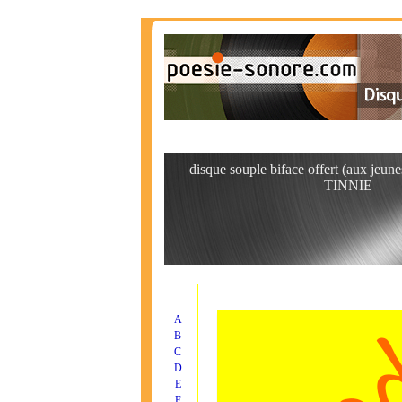
disque souple biface offert (aux jeunes
TINNIE
A
B
C
D
E
F