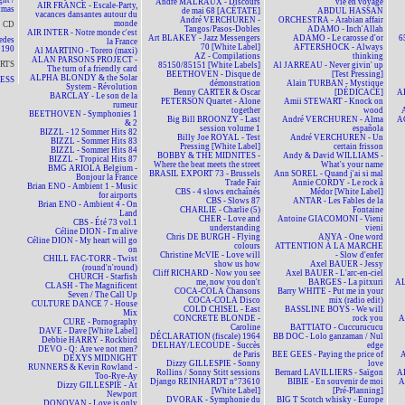
ht /
André MALRAUX - Discours
vie en voyage
AIR FRANCE - Escale-Party,
tmas
de mai 68 [ACÉTATE]
ABDUL HASSAN
vacances dansantes autour du
André VERCHUREN -
ORCHESTRA - Arabian affair
monde
CD
Tangos/Pasos-Dobles
ADAMO - Inch'Allah
AIR INTER - Notre monde c'est
Art BLAKEY - Jazz Messengers
ADAMO - Le carosse d'or
6
edes
la France
70 [White Label]
AFTERSHOCK - Always
190
Al MARTINO - Torero (maxi)
AZ - Compilations
thinking
ALAN PARSONS PROJECT -
RTS
85150/85151 [White Labels]
Al JARREAU - Never givin' up
The turn of a friendly card
BEETHOVEN - Disque de
[Test Pressing]
ALPHA BLONDY & the Solar
NESS
démonstration
Alain TURBAN - Mystique
System - Révolution
Benny CARTER & Oscar
[DÉDICACÉ]
A
BARCLAY - Le son de la
PETERSON Quartet - Alone
Amii STEWART - Knock on
rumeur
together
wood
BEETHOVEN - Symphonies 1
Big Bill BROONZY - Last
André VERCHUREN - Alma
A
& 2
session volume 1
española
BIZZL - 12 Sommer Hits 82
Billy Joe ROYAL - Test
André VERCHUREN - Un
BIZZL - Sommer Hits 83
Pressing [White Label]
certain frisson
BIZZL - Sommer Hits 84
BOBBY & THE MIDNITES -
Andy & David WILLIAMS -
BIZZL - Tropical Hits 87
Where the beat meets the street
What's your name
BMG ARIOLA Belgium -
BRASIL EXPORT 73 - Brussels
Ann SOREL - Quand j'ai si mal
Bonjour la France
Trade Fair
Annie CORDY - Le rock à
Brian ENO - Ambient 1 - Music
CBS - 4 slows enchaînés
Médor [White Label]
for airports
CBS - Slows 87
ANTAR - Les Fables de la
Brian ENO - Ambient 4 - On
CHARLIE - Charlie (5)
Fontaine
Land
CHER - Love and
Antoine GIACOMONI - Vieni
CBS - Été 73 vol.1
understanding
vieni
Céline DION - I'm alive
Chris DE BURGH - Flying
ANYA - One word
Céline DION - My heart will go
colours
ATTENTION À LA MARCHE
on
Christine McVIE - Love will
- Slow d'enfer
CHILL FAC-TORR - Twist
show us how
Axel BAUER - Jessy
(round'n'round)
Cliff RICHARD - Now you see
Axel BAUER - L'arc-en-ciel
CHURCH - Starfish
me, now you don't
BARGES - La pitxuri
AL
CLASH - The Magnificent
COCA-COLA Chansons
Barry WHITE - Put me in your
Seven / The Call Up
COCA-COLA Disco
mix (radio edit)
CULTURE DANCE 7 - House
COLD CHISEL - East
BASSLINE BOYS - We will
Mix
CONCRETE BLONDE -
rock you
A
CURE - Pornography
Caroline
BATTIATO - Cuccurucucu
DAVE - Dave [White Label]
DÉCLARATION (fiscale) 1964
BB DOC - Lolo ganzaman / Nul
Debbie HARRY - Rockbird
DELHAY/LECOUDE - Succès
edge
DEVO - Q: Are we not men?
de Paris
BEE GEES - Paying the price of
A
DEXYS MIDNIGHT
Dizzy GILLESPIE - Sonny
love
RUNNERS & Kevin Rowland -
Rollins / Sonny Stitt sessions
Bernard LAVILLIERS - Saïgon
AL
Too-Rye-Ay
Django REINHARDT n°73610
BIBIE - En souvenir de moi
A
Dizzy GILLESPIE - At
[White Label]
[Pré-Planning]
Newport
DVORAK - Symphonie du
BIG T Scotch whisky - Europe
DONOVAN - Love is only