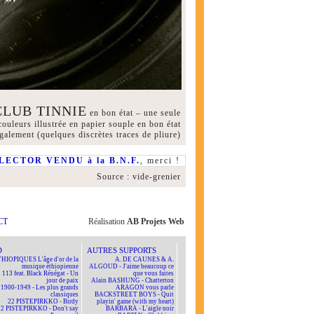
CLUB TINNIE
en bon état – une seule
couleurs illustrée en papier souple en bon état
galement (quelques discrètes traces de pliure)
LECTOR VENDU à la B.N.F.
, merci !
Source : vide-grenier
CT
Réalisation
AB Projets Web
D
AUTRES SUPPORTS
HIOPIQUES L'âge d'or de la
A. DE CAUNES & A.
musique éthiopienne
ALGOUD - J'aime beaucoup ce
113 feat. Black Rénégat - Un
que vous faites
jour de paix
Alain BASHUNG - Chatterton
1900-1949 - Les plus grands
ARAGON vous parle
classiques
BACKSTREET BOYS - Quit
22 PISTEPIRKKO - Birdy
playin' game (with my heart)
22 PISTEPIRKKO - Don't say
BARBARA - L'aigle noir