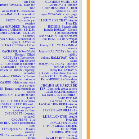
and Folk
GLAMOUR MUSIC 1 & 2
Bobby KIMBALL - Hold the
Guesch PATTI - Blonde
line
Guide MUSIC BOOK - 1000
Bonnie RAITT - Come to me
citations du Rock
onnie RAITT - Love sneakin'
Hayao MIYAZAKI - Le voyage
up on you
de Chihiro
BRETT - Trois nuits par
I LIKE IT LIKE THAT - Audio
semaine
Press Kit
rian McFADDEN - Real to me
INDIENS - Sacred spirit
Brock LANDARS - S.M.D.U.
Isabelle BOULAY - Disque
Bruno COULAIS - B.O.F. Les
d'Or États d'amour
Choristes
Jean VALTON - Tour de cabaret
ryan ADAMS - Summer of 69
Jimi HENDRIX île de Wight
Bryan ADAMS/Rod
1970
STEWART/STING - All for
Johnny HALLYDAY - Mille et
love
une vie
CACHAREL & Real World
Johnny HALLYDAY - Portraits
Records - Gifted
inédits
CADBURY's Top cookies
Johnny HALLYDAY - Que je
CAKE - The distance
t'aime
LI - C'est quand le bonheur ?
Johnny HALLYDAY - Quelque
CARHARTT - Old new soul
chose de Tennessee
arole KING tribute - Tapestry
Johnny HALLYDAY &
revisited
CARMEL - J'oublierai ton nom
aroline LEGRAND - Comme
Joseph RACAILLE - Bio promo
un train qui roule
Kylie MINOGUE - Calendrier
CASINO - Maintenant c'est à
2001
vous de jouer
L'HOMME AU MASQUE DE
BS - Demain tout le monde en
FER - Dossier de presse sonore
parlera
La MESSALINE française
line DION - Live (for the one
LA PART DES TÉNÈBRES -
I love)
Audio Press Kit
CERRUTI 1881 et le cinéma
LA STRADA - Libero
CESAR COLLECTOR Canal+
LAST ACTION HERO - Audio
HAMOIS D'OR - Les grandes
Press Kit
musiques de films
LAVERIE de FAMILLE - Le
CHEVROLET - Legends
best of
volume 2
LE BALLON D'OR - Audio
CHOUBENE - Lila
Press Kit
ris REA - God's great banana
Le PACTE des LOUPS
skin
LE PLUS GRAND CIRQUE
Christophe MALI - Je vous
DU MONDE
emmène
LE TOUBIB - DVD Test
NÉ 16 - Les meilleures B.O.F.
Pressing
(1998)
les AILES BLEUES - Rap