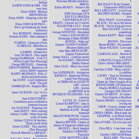
Nouveau Monde (extraits) -
1
feeling
MIKAL
Bill HALEY & the Comets -
EARTH WIND & FIRE - The
Eddie MONEY - Where's the
Chaussettes PHILDAR
very best
party?
Bill LABOUNTY - Livin'it up
Elton JOHN - Believe
EMI Christmas 1974
Bill PRITCHARD - Number
A
[MONOFACE]
ENCYCLOPAEDIA
five
Elton JOHN - Sleeping with the
UNIVERSALIS 1972
Billy SWAN - Lover please
past
ERATO - Concert sur 3 siècles
BLACK - Fly up to the moon
A
Elton JOHN & RUPAUL -
FLESH FOR LULU - Final
BLACK - You're a big girl now
Don't go breaking my heart
vinyl (and live flesh)
Bob GELDOF - Love or
(remixes)
George WINSTON - December
something
Eric BURDON - Starportrait
Gilles LANGOUREAU
Bonnie RAITT - Baby come
A
Etienne DAHO - Mon manège à
Hommage à Mado ROBIN
back
moi
HONDA - Wake up!
BOONS - The score
FUMÉES - Chansons d'hier
Jacques VANDEVOORDE -
Boum BOMO - Hit-parades
FUMÉES II - Mélodies et
Miserere [dédicacé]
Brian WILSON - Love and
AU
chansons
Jean-Marc BIENCOURT -
mercy
GAMINE - Dream boy
Jingles d'imitations
CAMOUFLAGE - Heaven (I
Gary NUMAN - New anger
Jimmy HALL - Cadillac tracks
want you)
George HARRISON - 33 & 1/3
Joe DASSIN - CBS 66343
CARAVELLI pour LOTUS
[White Label/Test Pressing]
(Radio France)
Carlos Alberto IRIGARAY -
George MICHAEL - Amazing
John CALE - Music for a new
Navidad Criolla
GROOVERIDER - Rainbows of
society
Caroline LOEB - Mots croisés /
colour (MAW remixes)
Jon ANDERSON - Animation
Le téléfon
HAPPY MONDAYS - Pills 'n'
KROKUS - Hardware [White
CATHY - Tout est littérature
thrills and bellyaches
Label/Test Pressing]
CENTER - Navsiegda
Ian DURY - Lord Upminster
la TRIBUNE de GENÈVE
Chant du 7ème Congrès de la
JAM - The gift
LBS - Action
BONNETERIE (TP dédicacé)
B
JAMIROQUAI - Sampler Best
LBS - Aurum
Charles BORELLI présente
BA
of
Le MONDE de la
Georges SOLCHANY
Janet JACKSON - Got 'til it's
MUSIQUE/TÉLÉRAMA - Les
Charles DUMONT - Je t'aime /
gone
copieurs
Nuit blanche à Honfleur
Jean SCHULTHEIS -
LEVEL 42 - Level 42
Charlie SPAHN - Loving you,
Confidence pour confidence
Lionel HAMPTON - Jazz in
loving me
(remixes house)
jazz [White Label]
CHER - Gypsys, tramps and
BBM
Joe JACKSON - Stepping out
Madleen KANE - Rough
thieves [White Label]
John HIATT - Slow turning
diamond
CHINA CRISIS - Black man ray
Johnny CASH - Water from the
MAGNUM BONUM - Gigolo
CHOPPER - Lili/Heidi bleib
wells of home
(english version)
blu [White Label]
Johnny CLEGG & Savuka -
Maurice BITTER - Chants et
Chris EVERS - Ce n'est pas une
Third world child
danses d'Argentine [dédicacé]
vie
Julien CLERC - This melody
MAXELL - Rock Sampler
Chris REA - I can hear your
[Test Pressing]
Nathalie CARDONE -
heart beat
Katia & Marielle LABEQUE -
Populaire
Chubby CHECKER/Hank
Gershwin
O.P.R. MONTPELLIER -
BALLARD - The twist
Bo