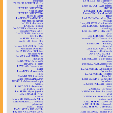
l'empereur
LA FEMME - Sur la planche /
L'AFFAIRE LOUIS TRIO - Il y
Françoise
a ceux
LADY ROUGE - Eyes of mars
L'AFFAIRE LOUIS TRIO -
[DIOR]
Nous on a tout
LAURENT - Lady / Pharaon
L'AFFAIRE LOUIS TRIO -
Laurent VOULZY - Le soleil
Succès de larmes
donne
L'AFFRONT NATIONAL -
Lee LEWIS - French kiss [Test
Jean-Marie tu charries
Pressing]
LA LUNA - Les cactus
Lenny KRAVITZ - Let love rule
LAZARE - Infidèle
Leon REDBONE - Gotta shake
Lee DORSEY - Shortnin' bread
that thing
[monoface White Label]
Leon REDBONE - Play Gipsy
Lee ELDRED - How's your
play
love life 1&2
Leon REDBONE - Sugar
Lee REED - Ram ram jam
Leonard COHEN - First we take
Lena GOLD - Radio [Blue
Manhattan
Label]
Linda SCOTT - Starlight,
Leonard BERNSTEIN - Gaîté
starbright
Parisienne d'Offenbach
Louis BERTIGNAC et les
les JARDINS de l'OPÉRA -
Visiteurs - Ces idées-là
Meilleurs vœux
LOVE AND MONEY -
les MAX VALENTIN - Les
Halleluiah man
maux dits
Luc FAIRDAN - T'as de beaux
les OBJETS - L'hiver est là
lolos
les OBJETS - Sarah
Lucien JEUNESSE raconte les
LEVEL 42 - Heaven in my
3 ours
hands
LUNA PARKER - Le challenge
Liane FOLY - Il est mort le
des espoirs
soleil
LUNA PARKER - Tes états
Linda DE SUZA - Amalia
d'âme Eric
Linda RONSTADT/Aaron
Lydia VERKINE - La mélodie
NEVILLE - When something is
des enfants
wrong...
M & Mme FAIRDAN - Beaux
LLOYD COLE - Downtown
lolos
Los LOBOS - Donna
MADNESS - Our house
Lou REED - My red joystick
MADONNA - True blue (vinyl
LOVE BIZARRE - Trop
bleu)
d'amour
MADONNA - You can dance
Luis MARIANO pour IZARRA
(picture-disc)
Madeleine RENAUD raconte le
MARC SEBERG - Galver'ran
palais idéal
MARC SEBERG - Je t'accorde
MAGGI - Magie
MARC SEBERG - L'amour aux
MANHATTAN TRANSFER -
trousses
Boy from N.Y.C. [White Label]
Maria VICTORIA - Boléros n° 2