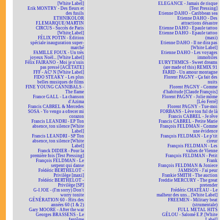
[White Label]
ELEGANCE - Jamais de risque
Erik MONTRY - Des fleurs et
[Test Pressing]
des fusils
Etienne DAHO - Caribbean sea
ETHNIKOLOR
Etienne DAHO - Des
F.LEMARQUE/MARTIN
attractions désastre
CIRCUS - Succès de Paris
Etienne DAHO - Epaule tattoo
[White Label]
Etienne DAHO - Epaule tattoo
FÉLIX POTIN - Édition
(maxi)
spéciale inauguration super-
Etienne DAHO - Il ne dira pas
marché
[White Label]
FAMILLE FOUX - Un très
Etienne DAHO - Les voyages
joyeux Noël... [White Label]
immobiles
Félix FAIRANO - Moi je n'suis
EURYTHMICS - Sweet dreams
pas pressé [ACÉTATE]
(are made of this) REMIX 91
FFF - AC² N [White Label]
FARID - Un amour montagne
FIDO STEAKY - Les plus
Florent PAGNY - Ça fait des
belles musiques de films
nuits
FINE YOUNG CANNIBALS -
Florent PAGNY - Comme
The flame
d'habitude [Claude François]
France GALL - La chanson
Florent PAGNY - Jolie môme
d'Azima
[Léo Ferré]
Francis CABREL & Mercedes
Florent PAGNY - Tue-moi
SOSA - Yo vengo a ofrecer mi
FORBANS - Lève ton ful de là
corazon
Francis CABREL - Je rêve
Francis LEANDRI - EP Ton
Francis CABREL - Petite Marie
absence, ton silence [White
François FELDMAN - Comme
Label]
une évidence
Francis LEANDRI - SP Ton
François FELDMAN - Le p'tit
absence, ton silence [White
cireur
Label]
François FELDMAN - Les
Franck DIDIER - Pour la
valses de Vienne
première fois [Test Pressing]
François FELDMAN - Petit
François FELDMAN - Le
Frank
serpent qui danse
François FELDMAN & Joniece
Frédéric BERTHELOT -
JAMISON - J'ai peur
Privilège [maxi]
Frankie SMITH - The auction
Frédéric BERTHELOT -
Freddie MERCURY - The great
Privilège [SP]
pretender
G-I JOE - (I'm sorry) Don't
Frédéric CHATEAU - Le
worry tonite
malheur des uns... [White Label]
GÉNÉRATION 60 - Hits des
FREEMEN - Military beat
années 60 (1 & 2)
(strumentale)
Gary MOORE - After the war
FULL METAL HITS
Georges BRASSENS - Le
GÉLOU - Salomé E.P. [White
fantôme
Label]