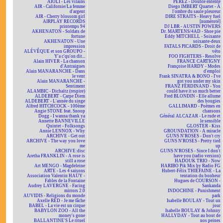
AÏOLI - Les vilains
PEREZ - Double entente
AIR - Californie/La femme
Diego IMBERT Quartet - À
d'argent
l'ombre du saule pleureur
AIR - Cherry blossom girl
DIRE STRAITS - Heavy fuel
AIRPLAY RECORDS
[numéroté]
printemps 94
DJ LBR - AUSTIN POWERS
AKHENATON - Soldats de
Dr. MARTENS/4AD - Shoe pie
fortune
Eddy MITCHELL - Soixante
AKHENATON - Une
soixante-deux
impression
FATALS PICARDS - Droit de
ALÉVÊQUE et son GROUPO -
véto
Y'a c'qu'on dit...
FOO FIGHTERS - Resolve
Alain HIVER - La chanson
FRANCE CARTIGNY
d'Antraigues
Françoise HARDY - Modes
Alain MANARANCHE - Dans
d'emploi
le vent
Frank SINATRA & BONO - I've
Alain MANARANCHE -
got you under my skin
Sentiment
FRANZ FERDINAND - You
ALAMBIC - Dichaïtz (respire)
could have it so much better
ALDEBERT - Carpe Diem
Fred BLONDIN - Elle allume
ALDEBERT - L'année du singe
des bougies
Alfred HITCHCOCK - 100ème
GALLIMARD - Poèmes en
Angie STONE feat. Snoop
chansons
Dogg - I wanna thank ya
Général ALCAZAR - Le rude et
Annette BANNEVILLE
le sensible
Quintet - Folksongs
GLOSTER - Kiss
Annie LENNOX - Why
GROUNDATION - A miracle
ARCHIVE - Get out
GUNS N'ROSES - Don't cry
ARCHIVE - The way you love
GUNS N'ROSES - Pretty tied
me
up
ARCHIVE:disc
GUNS N'ROSES - Since I don't
Aretha FRANKLIN - A rose is
have you (radio version)
still a rose
HADOUK TRIO - Now
Art MENGO - Magdeleine
HARIBO Pik Mix by Radio FG
ARTE - Les 4 saisons
Hubert-Félix THIÉFAINE - La
Association Valentin HAÜY -
tentation du bonheur
Fables de la Fontaine
Hugues de COURSON -
Audrey LAVERGNE - Facing
Sankanda
mirrors 2.0
INDOCHINE - Punishment
AUVIDIS - Religions du monde
park
Axelle RED - Je me fâche
Isabelle BOULAY - Tout un
BABEL - La vie est un cirque
jour
BABYLON ZOO - All the
Isabelle BOULAY & Johnny
money's gone
HALLYDAY - Tout au bout de
BALLANTINE'S Le rituel
nos peines