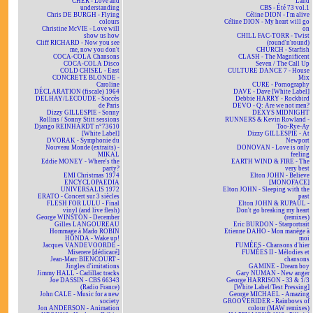
CHER - Love and
Land
understanding
CBS - Été 73 vol.1
Chris DE BURGH - Flying
Céline DION - I'm alive
colours
Céline DION - My heart will go
Christine McVIE - Love will
on
show us how
CHILL FAC-TORR - Twist
Cliff RICHARD - Now you see
(round'n'round)
me, now you don't
CHURCH - Starfish
COCA-COLA Chansons
CLASH - The Magnificent
COCA-COLA Disco
Seven / The Call Up
COLD CHISEL - East
CULTURE DANCE 7 - House
CONCRETE BLONDE -
Mix
Caroline
CURE - Pornography
DÉCLARATION (fiscale) 1964
DAVE - Dave [White Label]
DELHAY/LECOUDE - Succès
Debbie HARRY - Rockbird
de Paris
DEVO - Q: Are we not men?
Dizzy GILLESPIE - Sonny
DEXYS MIDNIGHT
Rollins / Sonny Stitt sessions
RUNNERS & Kevin Rowland -
Django REINHARDT n°73610
Too-Rye-Ay
[White Label]
Dizzy GILLESPIE - At
DVORAK - Symphonie du
Newport
Nouveau Monde (extraits) -
DONOVAN - Love is only
MIKAL
feeling
Eddie MONEY - Where's the
EARTH WIND & FIRE - The
party?
very best
EMI Christmas 1974
Elton JOHN - Believe
ENCYCLOPAEDIA
[MONOFACE]
UNIVERSALIS 1972
Elton JOHN - Sleeping with the
ERATO - Concert sur 3 siècles
past
FLESH FOR LULU - Final
Elton JOHN & RUPAUL -
vinyl (and live flesh)
Don't go breaking my heart
George WINSTON - December
(remixes)
Gilles LANGOUREAU
Eric BURDON - Starportrait
Hommage à Mado ROBIN
Etienne DAHO - Mon manège à
HONDA - Wake up!
moi
Jacques VANDEVOORDE -
FUMÉES - Chansons d'hier
Miserere [dédicacé]
FUMÉES II - Mélodies et
Jean-Marc BIENCOURT -
chansons
Jingles d'imitations
GAMINE - Dream boy
Jimmy HALL - Cadillac tracks
Gary NUMAN - New anger
Joe DASSIN - CBS 66343
George HARRISON - 33 & 1/3
(Radio France)
[White Label/Test Pressing]
John CALE - Music for a new
George MICHAEL - Amazing
society
GROOVERIDER - Rainbows of
Jon ANDERSON - Animation
colour (MAW remixes)