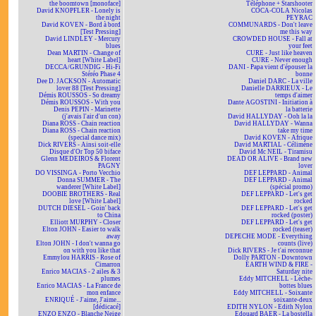
the boomtown [monoface]
Téléphone + Starshooter
David KNOPFLER - Lonely is
COCA-COLA Nicolas
the night
PEYRAC
David KOVEN - Bord à bord
COMMUNARDS - Don't leave
[Test Pressing]
me this way
David LINDLEY - Mercury
CROWDED HOUSE - Fall at
blues
your feet
Dean MARTIN - Change of
CURE - Just like heaven
heart [White Label]
CURE - Never enough
DECCA/GRUNDIG - Hi-Fi
DANI - Papa vient d'épouser la
Stéréo Phase 4
bonne
Dee D. JACKSON - Automatic
Daniel DARC - La ville
lover 88 [Test Pressing]
Danielle DARRIEUX - Le
Démis ROUSSOS - So dreamy
temps d'aimer
Démis ROUSSOS - With you
Dante AGOSTINI - Initiation à
Denis PEPIN - Marinette
la batterie
(j'avais l'air d'un con)
David HALLYDAY - Ooh la la
Diana ROSS - Chain reaction
David HALLYDAY - Wanna
Diana ROSS - Chain reaction
take my time
(special dance mix)
David KOVEN - Afrique
Dick RIVERS - Ainsi soit-elle
David MARTIAL - Célimène
Disque d'Or Top 50 biface
David Mc NEIL - Tiramisu
Glenn MEDEIROS & Florent
DEAD OR ALIVE - Brand new
PAGNY
lover
DO VISSINGA - Porto Vecchio
DEF LEPPARD - Animal
Donna SUMMER - The
DEF LEPPARD - Animal
wanderer [White Label]
(spécial promo)
DOOBIE BROTHERS - Real
DEF LEPPARD - Let's get
love [White Label]
rocked
DUTCH DIESEL - Goin' back
DEF LEPPARD - Let's get
to China
rocked (poster)
Elliott MURPHY - Closer
DEF LEPPARD - Let's get
Elton JOHN - Easier to walk
rocked (teaser)
away
DEPECHE MODE - Everything
Elton JOHN - I don't wanna go
counts (live)
on with you like that
Dick RIVERS - Je t'ai reconnue
Emmylou HARRIS - Rose of
Dolly PARTON - Downtown
Cimarron
EARTH WIND & FIRE -
Enrico MACIAS - 2 ailes & 3
Saturday nite
plumes
Eddy MITCHELL - Lèche-
Enrico MACIAS - La France de
bottes blues
mon enfance
Eddy MITCHELL - Soixante
ENRIQUÉ - J'aime, J'aime...
soixante-deux
[dédicacé]
EDITH NYLON - Edith Nylon
ENZO ENZO - Blanche Neige
Edouard BAER - La bostella