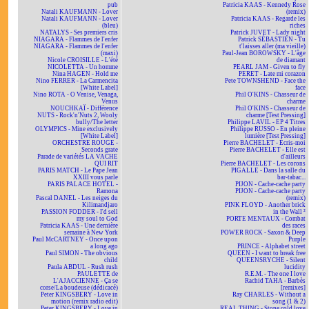
pub
Patricia KAAS - Kennedy Rose
Natali KAUFMANN - Lover
(remix)
Natali KAUFMANN - Lover
Patricia KAAS - Regarde les
(bleu)
riches
NATALYS - Ses premiers cris
Patrick JUVET - Lady night
NIAGARA - Flammes de l'enfer
Patrick SÉBASTIEN - Tu
NIAGARA - Flammes de l'enfer
t'laisses aller (ma vieille)
(maxi)
Paul-Jean BOROWSKY - L'âge
Nicole CROISILLE - L'été
de diamant
NICOLETTA - Un homme
PEARL JAM - Given to fly
Nina HAGEN - Hold me
PERET - Late mi corazon
Nino FERRER - La Carmencita
Pete TOWNSHEND - Face the
[White Label]
face
Nino ROTA - O Venise, Venaga,
Phil O'KINS - Chasseur de
Venus
charme
NOUCHKAÏ - Différence
Phil O'KINS - Chasseur de
NUTS - Rock'n'Nuts 2, Wooly
charme [Test Pressing]
bully/The letter
Philippe LAVIL - EP 4 Titres
OLYMPICS - Mine exclusively
Philippe RUSSO - En pleine
[White Label]
lumière [Test Pressing]
ORCHESTRE ROUGE -
Pierre BACHELET - Écris-moi
Seconds grate
Pierre BACHELET - Elle est
Parade de variétés LA VACHE
d'ailleurs
QUI RIT
Pierre BACHELET - Les corons
PARIS MATCH - Le Pape Jean
PIGALLE - Dans la salle du
XXIII vous parle
bar-tabac...
PARIS PALACE HOTEL -
PIJON - Cache-cache party
Ramona
PIJON - Cache-cache party
Pascal DANEL - Les neiges du
(remix)
Kilimandjaro
PINK FLOYD - Another brick
PASSION FODDER - I'd sell
in the Wall ²
my soul to God
PORTE MENTAUX - Combat
Patricia KAAS - Une dernière
des races
semaine à New York
POWER ROCK - Saxon & Deep
Paul McCARTNEY - Once upon
Purple
a long ago
PRINCE - Alphabet street
Paul SIMON - The obvious
QUEEN - I want to break free
child
QUEENSRYCHE - Silent
Paula ABDUL - Rush rush
lucidity
PAULETTE de
R.E.M. - The one I love
L'AJACCIENNE - Ça se
Rachid TAHA - Barbès
corse/La boudeuse (dédicacé)
[remixes]
Peter KINGSBERY - Love in
Ray CHARLES - Without a
motion (remix radio edit)
song (1 & 2)
Peter KINGSBERY - Love in
REAL THING - Stone cold love