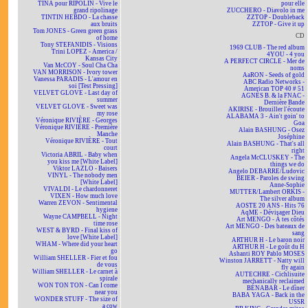
TINA pour RIPOLIN - Vive le
pour elle
grand ripolinage
ZUCCHERO - Diavolo in me
TINTIN HEBDO - La chasse
ZZTOP - Doubleback
aux bruits
ZZTOP - Give it up
Tom JONES - Green green grass
CD
of home
Tony STEFANIDIS - Visions
1969 CLUB - The red album
Trini LOPEZ - America /
4YOU - 4 you
Kansas City
A PERFECT CIRCLE - Mer de
Van McCOY - Soul Cha Cha
noms
VAN MORRISON - Ivory tower
AaRON - Seeds of gold
Vanessa PARADIS - L'amour en
ABC Radio Networks -
soi [Test Pressing]
American TOP 40 # 51
VELVET GLOVE - Last day of
AGNÈS B. & la FNAC -
summer
Dernière Bande
VELVET GLOVE - Sweet was
AKIRISE - Brouiller l'écoute
my rose
ALABAMA 3 - Ain't goin' to
Véronique RIVIÈRE - Georges
Goa
Véronique RIVIÈRE - Première
Alain BASHUNG - Osez
Manche
Joséphine
Véronique RIVIÈRE - Tout
Alain BASHUNG - That's all
court
right
Victoria ABRIL - Baby when
Angela McCLUSKEY - The
you kiss me [White Label]
things we do
Viktor LAZLO - Baisers
Angelo DEBARRE/Ludovic
VINYL - The nobody men
BEIER - Paroles de swing
[White Label]
Anne-Sophie
VIVALDI - Le chardonneret
MUTTER/Lambert ORKIS -
VIXEN - How much love
The silver album
Warren ZEVON - Sentimental
AOSTE 20 ANS - Hits 76
hygiene
AqME - Dévisager Dieu
Wayne CAMPBELL - Night
Art MENGO - À tes côtés
time rose
Art MENGO - Des bateaux de
WEST & BYRD - Final kiss of
sang
love [White Label]
ARTHUR H - Le baron noir
WHAM - Where did your heart
ARTHUR H - Le goût du H
go
Ashanti ROY Pablo MOSES
William SHELLER - Fier et fou
Winston JARRETT - Natty will
de vous
fly again
William SHELLER - Le carnet à
AUTECHRE - Cichlisuite
spirale
mechanically reclaimed
WON TON TON - Can I come
BÉNABAR - Le dîner
near you
BABA YAGA - Back in the
WONDER STUFF - The size of
USSR
a cow