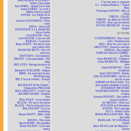
Andy & David WILLIAMS -
C'est des mecs y chantent
What's your name
U2 - Lemon (Perfecto + Trance
Ann SOREL - Quand j'ai si mal
Mix)
Annie CORDY - Le rock à
Véronique SANSON - Moi, le
Médor [White Label]
venin
ANTAR - Les Fables de la
VIRGIN - Club 82
Fontaine
VIRGIN - les Must de l'été 86
Antoine GIACOMONI - Vieni
YAZOO - Don't go (re-mixes)
vieni
YOUNG MICHELIN - Je suis
ANYA - One word
fatigué
ATTENTION À LA MARCHE
- Slow d'enfer
45 TOURS
Axel BAUER - Jessy
Axel BAUER - L'arc-en-ciel
22 PISTEPIRKKO - Don't play
BARGES - La pitxuri
cello / Frankenstein
Barry WHITE - Put me in your
2PAC - How do you want it
mix (radio edit)
ABLETTES - Jeunesse sauvage
BASSLINE BOYS - We will
ADIDAS - Sky jumper
rock you
AFRICAN MAGIC COMBO -
BATTIATO - Cuccurucucu
La chica
BB DOC - Lolo ganzaman / Nul
Alain BASHUNG - Élégance
edge
Alain BASHUNG - Madame
BEE GEES - Paying the price of
rêve
love
Alain BASHUNG - Osez
Bernard LAVILLIERS - Saïgon
Joséphine
BIBIE - En souvenir de moi
Alain SOUCHON - Dandy
[Pré-Planning]
Alfio SCANDURRA - Qu'est-ce
BIG T Scotch whisky - Europe
qui ne va pas
1
AMERICAN BALLADS - Les
Bill HALEY & the Comets -
plus grands moments Country
Chaussettes PHILDAR
ANDERSON BRUFORD
Bill LABOUNTY - Livin'it up
WAKEMAN HOWE - Brother
Bill PRITCHARD - Number
of mine
five
Antoine DONNET - Fais gaffe à
Billy SWAN - Lover please
ce que tu penses...
BLACK - Fly up to the moon
Art MENGO - Côté cour
BLACK - You're a big girl now
AVIGNON au 8 décembre
Bob GELDOF - Love or
AVIONS - Nuit sauvage
something
B-52's - Planet Claire
Bonnie RAITT - Baby come
BAB & ROLANDO 808 - Mas
back
que nada
BOONS - The score
BADGAM - SP 1428 [Black
Boum BOMO - Hit-parades
Label]
Brian WILSON - Love and
Barry RYAN with the Majority -
mercy
Eloïse