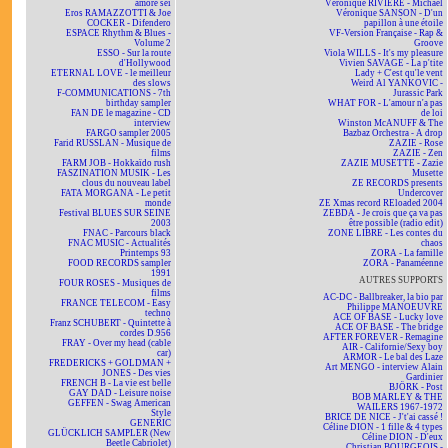
amore sei
Véronique RIVIÈRE - Michaël
Eros RAMAZZOTTI & Joe
Véronique SANSON - D'un
COCKER - Difendero
papillon à une étoile
ESPACE Rhythm & Blues -
VF-Version Française - Rap &
Volume 2
Groove
ESSO - Sur la route
Viola WILLS - It's my pleasure
d'Hollywood
Vivien SAVAGE - La p'tite
ETERNAL LOVE - le meilleur
Lady + C'est qu'le vent
des slows
Weird Al YANKOVIC -
F-COMMUNICATIONS - 7th
Jurassic Park
birthday sampler
WHAT FOR - L'amour n'a pas
FAN DE le magazine - CD
de loi
interview
Winston McANUFF & The
FARGO sampler 2005
Bazbaz Orchestra - A drop
Farid RUSSLAN - Musique de
ZAZIE - Rose
films
ZAZIE - Zen
FARM JOB - Hokkaïdo rush
ZAZIE MUSETTE - Zazie
FASZINATION MUSIK - Les
Musette
clous du nouveau label
ZE RECORDS presents
FATA MORGANA - Le petit
Undercover
monde
ZE Xmas record REloaded 2004
Festival BLUES SUR SEINE
ZEBDA - Je crois que ça va pas
2003
être possible (radio edit)
FNAC - Parcours black
ZONE LIBRE - Les contes du
FNAC MUSIC - Actualités
chaos
Printemps 93
ZORA - La famille
FOOD RECORDS sampler
ZORA - Panaméenne
1991
AUTRES SUPPORTS
FOUR ROSES - Musiques de
films
AC-DC - Ballbreaker, la bio par
FRANCE TELECOM - Easy
Philippe MANOEUVRE
techno
ACE OF BASE - Lucky love
Franz SCHUBERT - Quintette à
ACE OF BASE - The bridge
cordes D.956
AFTER FOREVER - Remagine
FRAY - Over my head (cable
AIR - Californie/Sexy boy
car)
ARMOR - Le bal des Laze
FREDERICKS + GOLDMAN +
Art MENGO - interview Alain
JONES - Des vies
Gardinier
FRENCH B - La vie est belle
BJÖRK - Post
GAY DAD - Leisure noise
BOB MARLEY & THE
GEFFEN - Swag American
WAILERS 1967-1972
Style
BRICE DE NICE - J't'ai cassé !
GENERIC
Céline DION - 1 fille & 4 types
GLÜCKLICH SAMPLER (New
Céline DION - D'eux
Beetle Cabriolet)
Christian BOURGEOIS -