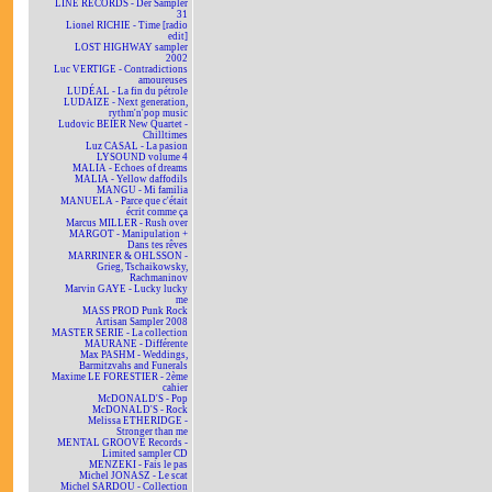
LINE RECORDS - Der Sampler
31
Lionel RICHIE - Time [radio
edit]
LOST HIGHWAY sampler
2002
Luc VERTIGE - Contradictions
amoureuses
LUDÉAL - La fin du pétrole
LUDAIZE - Next generation,
rythm'n'pop music
Ludovic BEIER New Quartet -
Chilltimes
Luz CASAL - La pasion
LYSOUND volume 4
MALIA - Echoes of dreams
MALIA - Yellow daffodils
MANGU - Mi familia
MANUELA - Parce que c'était
écrit comme ça
Marcus MILLER - Rush over
MARGOT - Manipulation +
Dans tes rêves
MARRINER & OHLSSON -
Grieg, Tschaikowsky,
Rachmaninov
Marvin GAYE - Lucky lucky
me
MASS PROD Punk Rock
Artisan Sampler 2008
MASTER SERIE - La collection
MAURANE - Différente
Max PASHM - Weddings,
Barmitzvahs and Funerals
Maxime LE FORESTIER - 2ème
cahier
McDONALD'S - Pop
McDONALD'S - Rock
Melissa ETHERIDGE -
Stronger than me
MENTAL GROOVE Records -
Limited sampler CD
MENZEKI - Fais le pas
Michel JONASZ - Le scat
Michel SARDOU - Collection