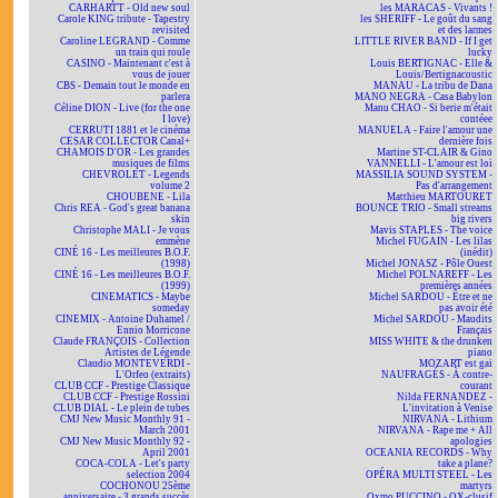
CARHARTT - Old new soul
les MARACAS - Vivants !
Carole KING tribute - Tapestry
les SHERIFF - Le goût du sang
revisited
et des larmes
Caroline LEGRAND - Comme
LITTLE RIVER BAND - If I get
un train qui roule
lucky
CASINO - Maintenant c'est à
Louis BERTIGNAC - Elle &
vous de jouer
Louis/Bertignacoustic
CBS - Demain tout le monde en
MANAU - La tribu de Dana
parlera
MANO NEGRA - Casa Babylon
Céline DION - Live (for the one
Manu CHAO - Si berie m'était
I love)
contéee
CERRUTI 1881 et le cinéma
MANUELA - Faire l'amour une
CESAR COLLECTOR Canal+
dernière fois
CHAMOIS D'OR - Les grandes
Martine ST-CLAIR & Gino
musiques de films
VANNELLI - L'amour est loi
CHEVROLET - Legends
MASSILIA SOUND SYSTEM -
volume 2
Pas d'arrangement
CHOUBENE - Lila
Matthieu MARTOURET
Chris REA - God's great banana
BOUNCE TRIO - Small streams
skin
big rivers
Christophe MALI - Je vous
Mavis STAPLES - The voice
emmène
Michel FUGAIN - Les lilas
CINÉ 16 - Les meilleures B.O.F.
(inédit)
(1998)
Michel JONASZ - Pôle Ouest
CINÉ 16 - Les meilleures B.O.F.
Michel POLNAREFF - Les
(1999)
premières années
CINEMATICS - Maybe
Michel SARDOU - Être et ne
someday
pas avoir été
CINEMIX - Antoine Duhamel /
Michel SARDOU - Maudits
Ennio Morricone
Français
Claude FRANÇOIS - Collection
MISS WHITE & the drunken
Artistes de Légende
piano
Claudio MONTEVERDI -
MOZART est gai
L'Orfeo (extraits)
NAUFRAGÉS - À contre-
CLUB CCF - Prestige Classique
courant
CLUB CCF - Prestige Rossini
Nilda FERNANDEZ -
CLUB DIAL - Le plein de tubes
L'invitation à Venise
CMJ New Music Monthly 91 -
NIRVANA - Lithium
March 2001
NIRVANA - Rape me + All
CMJ New Music Monthly 92 -
apologies
April 2001
OCEANIA RECORDS - Why
COCA-COLA - Let's party
take a plane?
selection 2004
OPÉRA MULTI STEEL - Les
COCHONOU 25ème
martyrs
anniversaire - 3 grands succès
Oxmo PUCCINO - OX-clusif