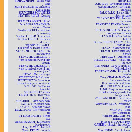
SIMPLE MINDS - This is your
(Rocky III)
land
SURVIVOR - Eye of the tiger &
SONY MUSIC & les Chérubins
JAMES BROWN - Living in
- Bonne année
America
SOUVENIRS SOUVENIRS
TALK TALK - It's my life /
STAYING ALIVE - Extraits
Such a shame
b.o.f.
TALKING HEADS - Road to
STEALERS WHEEL - Blind
nowhere
faith & Rick WAKEMAN -
TEARS FOR FEARS - Famous
Anne of Cleves
last words
Stephan EICHER - Pas d'ami
TEARS FOR FEARS - Laid so
(comme toi)
low (tears roll down)
Stephan EICHER - Rien à voir
TEN SHARP - You [White
Stephan EICHER - Tu ne me
Label]
dois rien
Terence TRENT D'ARBY - This
Stéphane COLLARO -
side of love
L'histoire de France (Flodor)
TEXAS - Alone with you
STEVE MILLER BAND - Fly
THEMBI - Kwela mfana (cé
like an eagle
dansé)
STEVE MILLER BAND - I
THIN LIZZY - Dedication
want to make the world turn
THREE DEGREES - What I did
around
for love
STEVE MILLER BAND - I
Tom JONES - Love is in the air
want to make the world turn
[White Label]
around (maxi)
TONTON DAVID - Peuples du
STING - The soul cages
monde
STREET BOYS - Red moon
Tracy CHAPMAN - Talkin
STREET BOYS - Some folks
'bout a revolution
(come bring your love to me)
U2 - Jesus-Christ & John
STYLISTICS - You are
MELLENCAMP - Do re mi
beautiful
UB40 - Sing our own song
SUGARCUBES - Deus
UB40 - The way you do the
SUGARCUBES - Hit [White
things you do
Label]
VAILLANCOURT - Bon temps
SUNSHINE - Come back baby
rouler
SWITCH - Switch it baby
Vanessa PARADIS - Marilyn &
SYLVIA - Automatic lover
John
TÉLÉPHONE - New York avec
WARNING - Rock
toi
city/Commando
TÉTINES NOIRES - Streap
William SHELLER - Un
Teac
homme heureux
Tanita TIKARAM - Little sister
Youssou N'DOUR & Peter
leaving town
GABRIEL - Shakin' the tree (DJ
Tanya St VAL - Tropical
edit)
Teresa KELLY - Johnnie
Yves SIMON - 2 ou 3 choses