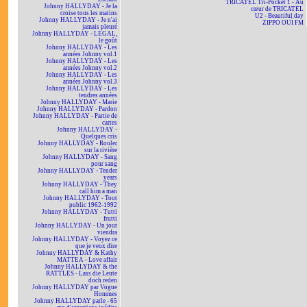
TRICATEL Tri-Pocket 1 - Au
Johnny HALLYDAY - Je la
cœur de TRICATEL
croise tous les matins
U2 - Beautiful day
Johnny HALLYDAY - Je n'ai
ZIPPO OUÏ FM
jamais pleuré
Johnny HALLYDAY - LEGAL,
le goût
Johnny HALLYDAY - Les
années Johnny vol.1
Johnny HALLYDAY - Les
années Johnny vol.2
Johnny HALLYDAY - Les
années Johnny vol.3
Johnny HALLYDAY - Les
tendres années
Johnny HALLYDAY - Marie
Johnny HALLYDAY - Pardon
Johnny HALLYDAY - Partie de
cartes
Johnny HALLYDAY -
Quelques cris
Johnny HALLYDAY - Rouler
sur la rivière
Johnny HALLYDAY - Sang
pour sang
Johnny HALLYDAY - Tender
years
Johnny HALLYDAY - They
call him a man
Johnny HALLYDAY - Tout
public 1962-1992
Johnny HALLYDAY - Tutti
frutti
Johnny HALLYDAY - Un jour
viendra
Johnny HALLYDAY - Voyez ce
que je veux dire
Johnny HALLYDAY & Kathy
MATTEA - Love affair
Johnny HALLYDAY & the
RATTLES - Lass die Leute
doch reden
Johnny HALLYDAY par Vogue
Hommes
Johnny HALLYDAY parle - 65