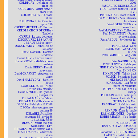
COLDPLAY - Left right left
2001
right left
PASCALITO NEOSTALGIA
COLUMBIA - Artist News 4
TRIO - Citizen chanteur live in
mars 1998
NYC
COLUMBIA 96 - The road
Pat BENATAR - From 79 to 93
ahead
Pat METHENY - Zero tolerance
COLUMBIA Et toi t'écoutes
for silence
quoi ? 96
Patrick SÉBASTIEN - Le
CRÉDIT MUTUEL - Collection
samedi soir
CRÉOLE CHOIR OF CUBA -
Paul McCARTNEY - Collection
Tande-la
Paul McCARTNEY - From a
CYRIUS - Le sang des roses
lover to a friend
DÉCOUVREZ-LES AVANT
Paula ABDUL - My love is for
LES AUTRES volume 4
real
DANCE PARTY - le meilleur de
PEARL JAM - Gone
la Dance
PEARL JAM - World wide
Daniel LAVOIE - Docteur
suicide
tendresse
Peter GABRIEL - Long walk
Daniel LEVI - Le cœur ouvert
home
Daniel ZIMMERMANN - Bone
Peter GABRIEL - Up
machine
PINK FLOYD - High hopes
David BRIOT - Phonik
PINK FLOYD - Selected tracks
mouvement
from SHINE ON
David CHARVET - Apprendre à
PINK FLOYD - Take it back
aimer
POLICE - Selections from
David HALLYDAY - Satellite
MESSAGE IN A BOX
(2005)
POP & CORN - La Fête de
David LEE ROTH - Night
toutes les Musiques
life/She's my machine
POPPYS - Non, non, rien n'a
David McNEIL - Hollywood
changé
(Olympia 97)
POULAIN vous offre les plus
DE PALMAS - De Palmas
beaux chants de Noël
DE PALMAS - Elle s'ennuie
PUTUMAYO - Mali
DECCA - Highlights 1997-98
RASPIGAOUS - Mois d'août
DECCA release programme
(sers le jaune)
autumn 89
RENAUD - Dans la jungle
DELABEL Actualités
Rickie LEE JONES - Dat dere
novembre 95 janvier 96
ROBBER BANK - It's a family
DELABEL été 99
affair
DEMON - Music that you
ROBINEAU - On
wanna hear + EPK
Rock & Folk WOODSTOCK
DETAILS - Music matters vol. 8
sampler
DISCO PARTY - La fièvre du
Rodolphe BURGER & Olivier
disco
CADIOT - Hôtel Robinson