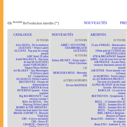
2014/2026
ici
NOUVEAUTÉS
PRE
©b
Re℗roduction interdite (
)
CATALOGUE
NOUVEAUTÉS
ARCHIVES
33 TOURS
33 TOURS
33 TOURS
Alice DONA - De la tendresse
ABBÉ J. SYLVESTRE -
25 ans d'ISRAËL - Renaissance
[ACÉTATE + White Label]
CHAMBORIGAUD
d'une nation
ALLIANZ - Top pop for young
[ACÉTATE]
33ème gala de l'UNION des
people
ARTISTES (1963)
45 TOURS
AMC feiert 20 jahre
4TH & BROADWAY Sampler
André MALRAUX - Discours
ABBA - Lay all your love on me
Sidney BECHET - Silent night /
de mai 68 [ACÉTATE]
AIR FRANCE - Escale-Party,
White Christmas
André VERCHUREN -
vacances dansantes autour du
Tangos/Pasos-Dobles
monde
CD
Art BLAKEY - Jazz Messengers
AIR INTER - Notre monde c'est
MERCEDES BENZ - Mercedes
70 [White Label]
la France
190
AZ - Compilations
Al MARTINO - Torero (maxi)
85150/85151 [White Labels]
ALAN PARSONS PROJECT -
AUTRES SUPPORTS
BEETHOVEN - Disque de
The turn of a friendly card
démonstration
ALPHA BLONDY & the Solar
Divine MADNESS
Benny CARTER & Oscar
System - Révolution
PETERSON Quartet - Alone
BARCLAY - Le son de la
together
rumeur
Big Bill BROONZY - Last
BEETHOVEN - Symphonies 1
session volume 1
& 2
Billy Joe ROYAL - Test
BIZZL - 12 Sommer Hits 82
Pressing [White Label]
BIZZL - Sommer Hits 83
BOBBY & THE MIDNITES -
BIZZL - Sommer Hits 84
Where the beat meets the street
BIZZL - Tropical Hits 87
BRASIL EXPORT 73 - Brussels
BMG ARIOLA Belgium -
Trade Fair
Bonjour la France
CBS - 4 slows enchaînés
Brian ENO - Ambient 1 - Music
CBS - Slows 87
for airports
CHARLIE - Charlie (5)
Brian ENO - Ambient 4 - On