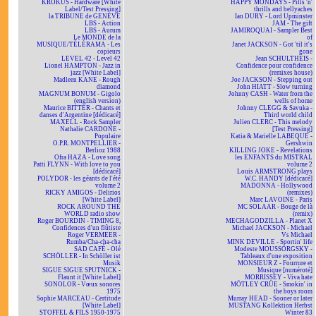
KROKUS - Hardware [White
HAPPY MONDAYS - Pills 'n'
Label/Test Pressing]
thrills and bellyaches
la TRIBUNE de GENÈVE
Ian DURY - Lord Upminster
LBS - Action
JAM - The gift
LBS - Aurum
JAMIROQUAI - Sampler Best
Le MONDE de la
of
MUSIQUE/TÉLÉRAMA - Les
Janet JACKSON - Got 'til it's
copieurs
gone
LEVEL 42 - Level 42
Jean SCHULTHEIS -
Lionel HAMPTON - Jazz in
Confidence pour confidence
jazz [White Label]
(remixes house)
Madleen KANE - Rough
Joe JACKSON - Stepping out
diamond
John HIATT - Slow turning
MAGNUM BONUM - Gigolo
Johnny CASH - Water from the
(english version)
wells of home
Maurice BITTER - Chants et
Johnny CLEGG & Savuka -
danses d'Argentine [dédicacé]
Third world child
MAXELL - Rock Sampler
Julien CLERC - This melody
Nathalie CARDONE -
[Test Pressing]
Populaire
Katia & Marielle LABEQUE -
O.P.R. MONTPELLIER -
Gershwin
Berlioz 1988
KILLING JOKE - Revelations
Ofra HAZA - Love song
les ENFANTS du MISTRAL
Patti FLYNN - With love to you
volume 2
[dédicacé]
Louis ARMSTRONG plays
POLYDOR - les géants de l'été
W.C. HANDY [dédicacé]
volume 2
MADONNA - Hollywood
RICKY AMIGOS - Delirios
(remixes)
[White Label]
Marc LAVOINE - Paris
ROCK AROUND THE
MC SOLAAR - Bouge de là
WORLD radio show
(remix)
Roger BOURDIN - TIMING 8,
MECHAGODZILLA - Planet X
Confidences d'un flûtiste
Michael JACKSON - Michael
Roger VERMEER -
Vs Michael
Rumba/Cha-cha-cha
MINK DEVILLE - Sportin' life
SAD CAFÉ - Olé
Modeste MOUSSORGSKY -
SCHÖLLER - In Schöller ist
Tableaux d'une exposition
Musik
MONSIEUR Z - Fourrure et
SIGUE SIGUE SPUTNICK -
Musique [numéroté]
Flaunt it [White Label]
MORRISSEY - Viva hate
SONOLOR - Vœux sonores
MÖTLEY CRÜE - Smokin' in
1975
the boys room
Sophie MARCEAU - Certitude
Murray HEAD - Sooner or later
[White Label]
MUSTANG Kollektion Herbst
STOFFEL & FILS 1950-1975
Winter 83