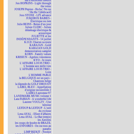
mn d'entretiens inédits
Jon HOPKINS - Light through
the veins
JOSEPH Pepino - Ha ha ! No no
! He He ! [dédicacé]
Joss STONE - LP1 advance
JUKEBOX BABIES -
Électrique ou rien
Julie REINS - Reine d'un jour
Julien CLERC - Julien
déménage électrique &
acoustique
JULIETTE et les
INDÉPENDANTS - 14 juillet
K.O.D. Chacun sa route
KARAJAN - Gold
KARAJAN GOLD
demonstration sampler
KORN - Family values
KRISIUN - Ageless venomous
KYO - Je cours
L'AFFAIRE LOUIS TRIO -
L'homme aux mille vies
L'AFFAIRE LOUIS TRIO -
Loin
L'HOMME PARLE
la BELGIQUE est un pays -
Chantons belge
la légende du GOLF DROUOT
LABEL BLEU - Appellation
d'origine incontrôlée 2
LABELS automne 97
LANDMARK MUSIC volume 1
Lara FABIAN - A wonderful life
Laurent VOULZY - Une
héroïne
LEFDUP & LEFDUP - L'oeil
du cyclone
Lena AYAL - Dîner d'affaires
Lena AYAL - Le Bar (remix)
les Antilles
les coups de foudre de BRAZIL
les ENFOIRÉS - On ira tous au
paradis
LIMP BIZKIT - Nookie