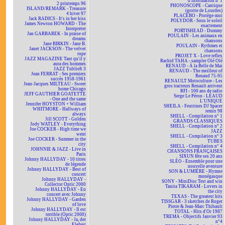
d'information n°1
2 printemps 96
PHONOSCOPE - Cantique
ISLAND/REMARK - Treasure
(grotte de Lourdes)
4 hiver 97
PLACEBO - Protège-moi
Jack RADICS - It's in her kiss
POLYDOR - Sous le soleil
James Newton HOWARD - The
exactement
Interpreter
PORTISHEAD - Dummy
Jan GARBAREK - In praise of
POULAIN - Les animaux en
dreams
chansons
Jane BIRKIN - Jane B.
POULAIN - Rythmes et
Janet JACKSON - The velvet
chansons
rope
PROJET X - Love reflex
JAZZ MAGAZINE Tant qu'il y
Rachid TAHA - sampler Olé Olé
aura des hommes
RENAUD - À la Belle de Mai
JAZZ Tublieft 3
RENAUD - The meilleur of
Jean FERRAT - Ses premiers
Renaud 75-95
succès 1958-1961
RENAULT Motoculture - Les
Jean-Jacques MILTEAU - Sweet
gros tracteurs Renault arrivent
home Chicago
RFI - 100 ans de radio
JEFF GAUTHIER GOATETTE
Serge Le Péron - LÉAUD
- One and the same
L'UNIQUE
Jennifer HOYSTON + William
SHEILA - Feutrines DJ Spacer
WHITMORE - Hallways of
remix 98
always
SHELL - Compilation n° 1
Jill SCOTT - Golden
GRANDS CLASSIQUES
Jody WATLEY - Everything
SHELL - Compilation n° 2
Joe COCKER - High time we
JAZZ
went
SHELL - Compilation n° 3
Joe COCKER - Summer in the
TUBES
city
SHELL - Compilation n° 4
JOHNNIE & JAZZ - Live in
CHANSONS FRANÇAISES
Paris
SIXUN fête ses 20 ans
Johnny HALLYDAY - 10 titres
SLÉO - Ensemble pour une
de légende
nouvelle aventure
Johnny HALLYDAY - Best of
SON & LUMIÈRE - Hymne
concert
monégasque
Johnny HALLYDAY -
SONY - MiniDisc Test and win
Collector Optic 2000
Tanita TIKARAM - Lovers in
Johnny HALLYDAY - En
the city
concert avec Johnny
TEXAS - The greatest hits
Johnny HALLYDAY - Garden
TISSGAR - 3 sketches de Roger
of love
Pierre & Jean-Marc Thibault
Johnny HALLYDAY - Il est
TOTAL - Hits d'Or 1987
terrible (Optic 2000)
TREMA - Objectifs Janvier 93
Johnny HALLYDAY - Ja, der
n°4
Elefant