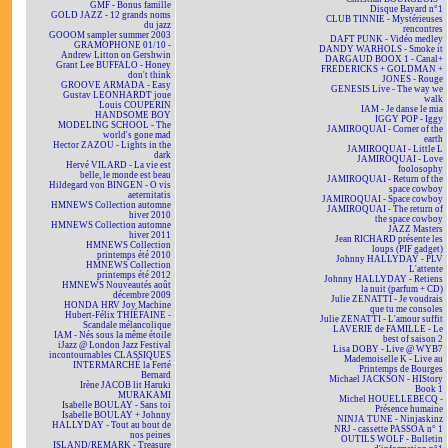
GMF - Bonus famille
Disque Bayard n°1
GOLD JAZZ - 12 grands noms
CLUB TINNIE - Mystérieuses
du jazz
rencontres
GOOOM sampler summer 2003
DAFT PUNK - Vidéo medley
GRAMOPHONE 01/10 -
DANDY WARHOLS - Smoke it
Andrew Litton on Gershwin
DARGAUD BOOX 1 - Canal+
Grant Lee BUFFALO - Honey
FREDERICKS + GOLDMAN +
don't think
JONES - Rouge
GROOVE ARMADA - Easy
GENESIS Live - The way we
Gustav LEONHARDT joue
walk
Louis COUPERIN
IAM - Je danse le mia
HANDSOME BOY
IGGY POP - Iggy
MODELING SCHOOL - The
JAMIROQUAI - Corner of the
world's gone mad
earth
Hector ZAZOU - Lights in the
JAMIROQUAI - Little L
dark
JAMIROQUAI - Love
Hervé VILARD - La vie est
foolosophy
belle, le monde est beau
JAMIROQUAI - Return of the
Hildegard von BINGEN - O vis
space cowboy
aeternitatis
JAMIROQUAI - Space cowboy
HMNEWS Collection automne
JAMIROQUAI - The return of
hiver 2010
the space cowboy
HMNEWS Collection automne
JAZZ Masters
hiver 2011
Jean RICHARD présente les
HMNEWS Collection
loups (PIF gadget)
printemps été 2010
Johnny HALLYDAY - PLV
HMNEWS Collection
L'attente
printemps été 2012
Johnny HALLYDAY - Retiens
HMNEWS Nouveautés août
la nuit (parfum + CD)
décembre 2009
Julie ZENATTI - Je voudrais
HONDA HRV Joy Machine
que tu me consoles
Hubert-Félix THIÉFAINE -
Julie ZENATTI - L'amour suffit
Scandale mélancolique
LAVERIE de FAMILLE - Le
IAM - Nés sous la même étoile
best of saison 2
iJazz @ London Jazz Festival
Lisa DOBY - Live @ WYB7
incontournables CLASSIQUES
Mademoiselle K - Live au
INTERMARCHÉ la Ferté
Printemps de Bourges
Bernard
Michael JACKSON - HIStory
Irène JACOB lit Haruki
Book 1
MURAKAMI
Michel HOUELLEBECQ -
Isabelle BOULAY - Sans toi
Présence humaine
Isabelle BOULAY + Johnny
NINJA TUNE - Ninjaskinz
HALLYDAY - Tout au bout de
NRJ - cassette PASSOA n° 1
nos peines
OUTILS WOLF - Bulletin
ISLAND/REMARK - Treasure