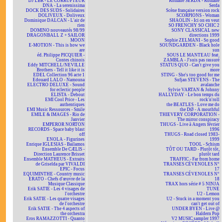
DJ LBR - LE CORRUPTEUR
Romane SERDA - Romane
DNA - La serenissima
Serda
DOCK DES SUDS - Solidaires
Scène française version rock
DOLIVEUX - Doliveux
SCORPIONS - Woman
Dominique DALCAN - L'air de
SHAOLIN - Ici on en veut
rien
SO FRENCHY SO CHIC 2
DOMINO nouveautés 98/99
SONY CLASSICAL new
DRAGONBALL Z + SAILOR
directions 1999
MOON
Sophie ZELMANI - So good
E-MOTION - This is how we
SOUNDGARDEN - Black hole
are
sun
éd. Philippe PICQUIER -
SOUS LE MANTEAU feat.
Contes chinois
ZAMBLA - J'suis pas rassuré
Eddy MITCHELL/NEVILLE
STATUS QUO - Can't give you
Brothers - Tell it like it is
more
EDEL Collection 96 acte 1
STING - She's too good for me
Edouard LALO - Namouna
Sufjan STEVENS - The
ELECTRO DELUXE - Sound
avalanche
for eclectic people
Sylvie VARTAN & Johnny
ELISTA - Debout
HALLYDAY - Le bon temps du
EMI Cool Price - Les
rock'n'roll
authentiques
the BEATLES - Love me do
EMI Music Ressources - Smile
the DØ - A mouthful
EMILE & IMAGES - Rio de
THIEVERY CORPORATION -
Janvier
The mirror conspiracy
EMPEROR NORTON
THUGS - Live à Angers février
RECORDS - Space baby blast
1996
off
THUGS - Road closed 1983-
ENOLA - Figurines
1999
Enrique IGLESIAS - Bailamos
TOOL - Schism
Ensemble De CÆLIS -
TÔT OU TARD - Plutôt tôt,
Direction Laurence Brisset
plutôt tard
Ensemble MATHEUS - Extraits
TRAFFIC - Far from home
de Griselda par VIVALDI
TRANSES CÉVENOLES N°
EPIC - Focus
17
EQUIMINTHE - Country music
TRANSES CÉVENOLES N°
ERATO - Chefs d'œuvre de la
18
Musique Classique
TRAX hors série # 5 NINJA
Erik SATIE - Les 4 visages de
TUNE
l'orchestre
U2 - Lemon
Erik SATIE - Les quatre visages
U2 - Stuck in a moment you
de l'orchestre
can't get out of
Erik SATIE - The 4 aspects of
UNDER BYEN - Live @
the orchestra
Haldern Pop
Eros RAMAZZOTTI - Quanto
V2 MUSIC sampler 1997