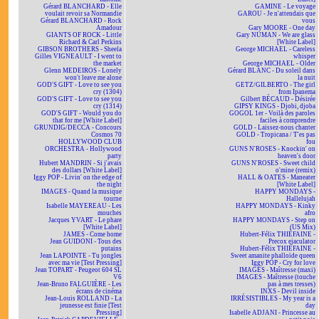
Gérard BLANCHARD - Elle
GAMINE - Le voyage
voulait revoir sa Normandie
GAROU - Je n'attendais que
Gérard BLANCHARD - Rock
vous
Amadour
Gary MOORE - One day
GIANTS OF ROCK - Little
Gary NUMAN - We are glass
Richard & Carl Perkins
[White Label]
GIBSON BROTHERS - Sheela
George MICHAEL - Careless
Gilles VIGNEAULT - I went to
whisper
the market
George MICHAEL - Older
Glenn MEDEIROS - Lonely
Gérard BLANC - Du soleil dans
won't leave me alone
la nuit
GOD'S GIFT - Love to see you
GETZ/GILBERTO - The girl
cry (1304)
from Ipanema
GOD'S GIFT - Love to see you
Gilbert BÉCAUD - Désirée
cry (1314)
GIPSY KINGS - Djobi, djoba
GOD'S GIFT - Would you do
GOGOL 1er - Voilà des paroles
that for me [White Label]
faciles à comprendre
GRUNDIG/DECCA - Concours
GOLD - Laissez-nous chanter
Cosmos 70
GOLD - Tropicana / T'es pas
HOLLYWOOD CLUB
fou
ORCHESTRA - Hollywood
GUNS N'ROSES - Knockin' on
party
heaven's door
Hubert MANDRIN - Si j'avais
GUNS N'ROSES - Sweet child
des dollars [White Label]
o'mine (remix)
Iggy POP - Livin' on the edge of
HALL & OATES - Maneater
the night
[White Label]
IMAGES - Quand la musique
HAPPY MONDAYS -
tourne
Hallelujah
Isabelle MAYEREAU - Les
HAPPY MONDAYS - Kinky
mouches
afro
Jacques YVART - Le phare
HAPPY MONDAYS - Step on
[White Label]
(US Mix)
JAMES - Come home
Hubert-Félix THIÉFAINE -
Jean GUIDONI - Tous des
Precox ejaculator
putains
Hubert-Félix THIÉFAINE -
Jean LAPOINTE - Tu jongles
Sweet amanite phalloïde queen
avec ma vie [Test Pressing]
Iggy POP - Cry for love
Jean TOPART - Peugeot 604 SL
IMAGES - Maîtresse (maxi)
V6
IMAGES - Maîtresse (touche
Jean-Bruno FALGUIÈRE - Les
pas à mes tresses)
écrans de cinéma
INXS - Devil inside
Jean-Louis ROLLAND - La
IRRÉSISTIBLES - My year is a
jeunesse est finie [Test
day
Pressing]
Isabelle ADJANI - Princesse au