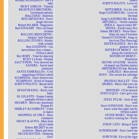
Richard SANDERSON - She's a
(maxi)
lady
SCRITTI POLITTI - Lover to
RICKY AMIGOS - Téquila
fall
RIGHTEOUS BROTHERS -
SEPTEMBER - Cry for you
Unchained melody
Serge GAINSBOURG - Love on
Rika ZARAÏ - Hallelou
the beat
RITA MITSOUKO - Don't
Serge GAINSBOURG & Eddy
forget the nite
MITCHELL - Vieille canaille
Robert PALMER - Happiness
SHEILA - Spacer remix 98 ²
Rod STEWART - This old heart
SHONA - Elodie mon rêve
of mine
Sidney BECHET - Petite fleur /
ROLLING BIDOCHONS -
Dans les rues d'Antibes
Jumpin' Jack Flasque
Sinead O'CONNOR - Jump in
ROLLING STONES - Honky
the river [Test Pressing]
tonk women
SISTER SLEDGE - He's the
Ron GOODWIN - Ces
greatest dancer
merveilleux fous volants...
SISTERS OF MERCY - All
[White Label]
along the watchtower
Roy ROBY - Time for dancing
SISTERS OF MERCY -
RUDY La Scala - Woman
Dominion
SALT'N'PEPA - You showed me
SKUNK ANANSIE - Secretly
SANDRA - Secret land
(Armand van Helden remix)
(remixes)
SMITHEREENS feat. Belinda
SANTA ESMERALDA - C'est
CARLISLE - Blue period
magnifique [White Label]
SONY - Test record for cartridge
SCORPIONS - Don't believe her
file
SCORPIONS - Wind of change
SPANDAU BALLET - True
SCRITTI POLITTI - Boom there
SPARKS - Music that you can
she was
dance to
SENATOR KING - Rock your
SPINNERS - I'll be around
baby
STATUS QUO - Can't give you
SG GIGANTE - Fumar é matar
more
saudades [White Label]
STEEL PULSE - Soul of my
SHAMEN - Move any mountain
soul
Progen 91
Steve WINWOOD - Don't you
SHIRLEY & COMPANY - I like
know what the night can do
to dance
[White Label]
SHOPPING AT ORLY - Hors
STONE ROSES - What the
commerce
world is waiting for / Fools
SHUKY & AVIVA - Mais bien
gold
sûr je t'aime
STRAY CATS - Bring it back
Sidney BECHET et son
again
orchestre - Black and blue
SUPERTRAMP - Don't leave me
SILVER SOUNDS - Sleeping
now
slow
SURVIVOR - Eye of the tiger