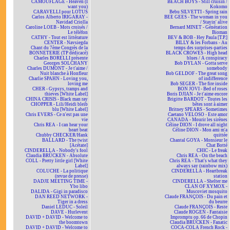
CAMOUFLAGE - Heaven (I
BEACH BOYS - Still cruisin /
want you)
Kokomo
CARAVELLI pour LOTUS
Bebu SILVETTI - Spring rain
Carlos Alberto IRIGARAY -
BEE GEES - The woman in you
Navidad Criolla
/ Stayin' alive
Caroline LOEB - Mots croisés /
Bernard MINET - Génération
Le téléfon
Bioman
CATHY - Tout est littérature
BEV & BOB - Hey Paula [T.P.]
CENTER - Navsiegda
BILLY & les Forbans - Au
Chant du 7ème Congrès de la
temps des surprises-parties
BONNETERIE (TP dédicacé)
BLACK CROWES - High head
Charles BORELLI présente
blues / A conspiracy
Georges SOLCHANY
Bob DYLAN - Gotta serve
Charles DUMONT - Je t'aime /
somebody
Nuit blanche à Honfleur
Bob GELDOF - The great song
Charlie SPAHN - Loving you,
of indifference
loving me
Bob SEGER - The fire inside
CHER - Gypsys, tramps and
BON JOVI - Bed of roses
thieves [White Label]
Boris DJIAN - Je t'aime encore
CHINA CRISIS - Black man ray
Brigitte BARDOT - Toutes les
CHOPPER - Lili/Heidi bleib
bêtes sont à aimer
blu [White Label]
Britney SPEARS - Sometimes
Chris EVERS - Ce n'est pas une
Caetano VELOSO - Este amor
vie
CANADA - Mourir les sirènes
Chris REA - I can hear your
Céline DION - I drove all night
heart beat
Céline DION - Mon ami m'a
Chubby CHECKER/Hank
quittée
BALLARD - The twist
Chantal GOYA - Monsieur le
[Acétate]
Chat Botté
CINDERELLA - Nobody's fool
CHIC - Le freak
Claudia BRÜCKEN - Absolute
Chris REA - On the beach
COLL - Pretty little girl [White
Chris REA - That's what they
Label]
always say (rainbow mix)
COLUCHE - La politique
CINDERELLA - Heartbreak
(revue de presse)
station
DADJE MEETING TIME -
CINDERELLA - Shelter me
Ybo libo
CLAN OF XYMOX -
DALIDA - Gigi in paradisco
Muscoviet mosquito
DAN REED NETWORK -
Claude FRANÇOIS - Du pain et
Tiger in a dress
du beurre
Daniel LEDUC - Soleil
Claude FRANÇOIS - Reste
DAVE - Hurlevent
Claude ROGEN - Fantaisie
DAVID + DAVID - Welcome to
Impromptu op. 66 de Chopin
the boomtown
Claudia BRÜCKEN - Fanatic
DAVID + DAVID - Welcome to
COCA-COLA French Rock -