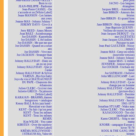
Jean-Patrick CAPDEVIELLE -
petit pois
Born to cry
JACNO - Les langues
JEAN-PHILIPPE - Pardonne
étrangères
Jean-Pierre CASSEL - On
Jacques BREL - Amsterdam
s'accorde et on [White Label]
Jane BIRKIN - Amours des
Jeane MANSON - Les larmes
feintes
aux yeux
Jane BIRKIN - Et quand bien
Jeanne MAS - Johnny Johnny ²
même
JEREMY DAYS - Give it a
Jane BIRKIN - Help camionneur
name
Jean-Baptiste QUENIN -
Jerry REED - Amos Moses
Veilleur de toutes les nuits
Joan BAEZ - Asimbonanga
Jean-Jacques DEBOUT - Un
Joe DASSIN - Kanterbräu
mot [ACÉTATE]
Joe DASSIN - L'été indien
Jean-Jacques GOLDMAN -
Joe DASSIN - Me que me que
Puisque tu pars
Joe DASSIN - Quand on a seize
Jean-Paul GAULTIER - Noisy
ans
(remix)
Joe DASSIN - Vive moi
Jeanne MAS - Cœur en stéréo
Joe JACKSON - Stranger than
(nouvelle version)
fiction
Jeanne MAS - Johnny Johnny
Johnny HALLYDAY - Dans un
Jeanne MAS - L'enfant
an ou un jour
JENNIFER - Amour express
Johnny HALLYDAY - Que je
Joe COCKER - Unchain my
t'aime
heart
Johnny HALLYDAY & Sylvie
Joe SATRIANI - I believe
VARTAN - Bye bye baby
John MELLENCAMP - Last
Joye du vin à CHÂTEAUNEUF
chance
DU PAPE - Chansons des
Johnny HALLYDAY - Ça ne
échansons
change pas un homme
Julien CLERC - Ce n'est rien
Johnny HALLYDAY - Cadillac
Juliette GRÉCO - Ta jalousie
(picture-disc)
[White Label]
Johnny HALLYDAY - Derrière
KARAJAN - BRAHMS, danses
l'amour
hongroises + catalogue
Johnny HALLYDAY - Succès
Kenny BALL & his jazz band -
1961-1973
Hawaiian war chant
Jonathan STUART - Wako man
KENT - On fait c'qu'on peut
Julien CLERC - This melody
KENT - Tous les mômes
KAJAGOOGOO - Too shy
KENT - Tous les mômes
(midnight mix)
REMIX
Karen CHERYL - Sing to me
Kim WILDE - You came
mama
KIRSTEN - Over the rainbow
KNORR - campagne Europe 1
[White Label]
hiver 78-79
KRÉMA HOLLYWOOD -
KOOL & THE GANG 1990
J.STRAUSS fils, Valse de
hitmix