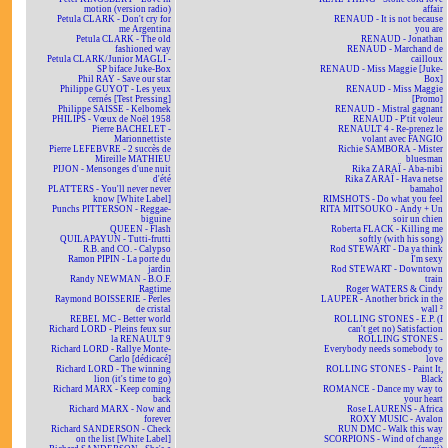
motion (version radio)
affair
Petula CLARK - Don't cry for
RENAUD - It is not because
me Argentina
you are
Petula CLARK - The old
RENAUD - Jonathan
fashioned way
RENAUD - Marchand de
Petula CLARK/Junior MAGLI -
cailloux
SP biface Juke-Box
RENAUD - Miss Maggie [Juke-
Phil RAY - Save our star
Box]
Philippe GUYOT - Les yeux
RENAUD - Miss Maggie
cernés [Test Pressing]
[Promo]
Philippe SAISSE - Kelbomek
RENAUD - Mistral gagnant
PHILIPS - Vœux de Noël 1958
RENAUD - P'tit voleur
Pierre BACHELET -
RENAULT 4 - Re-prenez le
Marionnettiste
volant avec FANGIO
Pierre LEFEBVRE - 2 succès de
Richie SAMBORA - Mister
Mireille MATHIEU
bluesman
PIJON - Mensonges d'une nuit
Rika ZARAÏ - Aba-nibi
d'été
Rika ZARAÏ - Hava netse
PLATTERS - You'll never never
bamahol
know [White Label]
RIMSHOTS - Do what you feel
Punchs PITTERSON - Reggae-
RITA MITSOUKO - Andy + Un
biguine
soir un chien
QUEEN - Flash
Roberta FLACK - Killing me
QUILAPAYUN - Tutti-frutti
softly (with his song)
R.B. and CO. - Calypso
Rod STEWART - Da ya think
Ramon PIPIN - La porte du
I'm sexy
jardin
Rod STEWART - Downtown
Randy NEWMAN - B.O.F.
train
Ragtime
Roger WATERS & Cindy
Raymond BOISSERIE - Perles
LAUPER - Another brick in the
de cristal
wall ²
REBEL MC - Better world
ROLLING STONES - E.P. (I
Richard LORD - Pleins feux sur
can't get no) Satisfaction
la RENAULT 9
ROLLING STONES -
Richard LORD - Rallye Monte-
Everybody needs somebody to
Carlo [dédicacé]
love
Richard LORD - The winning
ROLLING STONES - Paint It,
lion (it's time to go)
Black
Richard MARX - Keep coming
ROMANCE - Dance my way to
back
your heart
Richard MARX - Now and
Rose LAURENS - Africa
forever
ROXY MUSIC - Avalon
Richard SANDERSON - Check
RUN DMC - Walk this way
on the list [White Label]
SCORPIONS - Wind of change