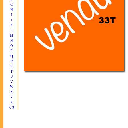
G
H
I
J
K
L
M
N
O
P
Q
R
S
T
U
V
W
X
Y
Z
0-9