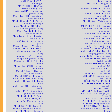
MANITAS de PLATA -
(Radio France)
Hommages
MAURANE - Pas gaie la
MANTRONIX - Don't go
pagaille
messin' with my heart
Maxime LE FORESTIER - San
Marc LAVOINE - Fils de moi
Francisco
[White Label]
MAYA L'ABEILLE - vinyl
Marcel PAGNOL - La partie de
jaune Collector
cartes (Marius)
MC SOLAAR - Bouge de là
MARIE-CLAIRE/PHILIPS - Un
MC SOLAAR - Victime de la
soir de Vie Parisienne
mode
Marie-Madeleine DURUFLÉ -
METALLICA - Enter sandman
Le coucou [White Label]
Michel POLNAREFF - Je rêve
Marie-Paule BELLE - Café
d'un monde
renard/Nosferatu
Michel POLNAREFF - Les
Marie-Paule BELLE - La petite
premières années
écriture grise
Michel POLNAREFF - Tout
MASKARA - La reine de la
tout pour ma chérie
playa
Michel SARDOU - Je vole
Maurice BIRAUD - Végétaline
MICHOU - Qu'est-ce qui
Maurice CHEVALIER - Si c'est
m'attend à la rentrée (dédicacé)
ça la musique à papa [White
Mickey NEWBURY - Blue sky
Label]
shining [White Label]
Maurice DULAC - Du pain
Miguel BOSÉ - Quand ça va mal
chaque jour [White Label]
Mike MAREEN - Here I am
Maxime LE FORESTIER - La
[White Label]
visite
Minnie RIPERTON - Stick
Michael JACKSON - One day
together 1 & 2
in your life
Mireille MATHIEU -
Michel FUGAIN - Chanson
BARCLAY
pour les demoiselles
MOON RAY - Comanchero
Michel JONASZ - Le roi des
MORIARTY - Jimmy / Enjoy
fous et des oiseaux [Blue Label]
the silence
Michel POLNAREFF - Kama
NÉGRESSES VERTES - IL
Sutra
NÉGRESSES VERTES - Zobi
Michel SARDOU - Interdit aux
la mouche
bébés
NIAGARA - Assez !
Mike BRANT - Summertime
NIAGARA - Je dois m'en aller
pour Mademoiselle
NIAGARA - Psychotrope [Test
MILLIAT FRÈRES - Super
Pressing]
Surprise Party n° 8
NIAGARA - Tchiki boum
MONTY - Moi je préfère la
NOVECENTO - Come to me
France
O-ZONE - Dragostea din teï
MORRISSEY - The last of the
PÉPIT' SHOW - Aye Pépito !
famous international playboys
Pascale CHAMBRY - Les mots
MOVIE MUSIC - Stars de la
du jour