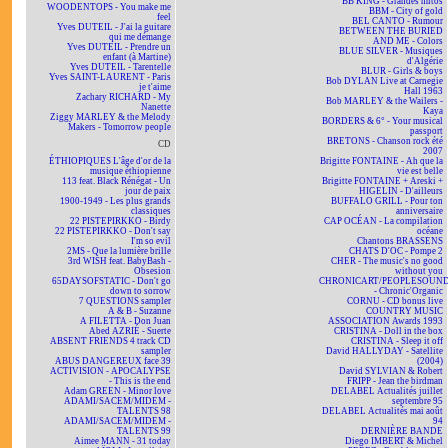
BB KING - Grandes mitos
WOODENTOPS - You make me
BBM - City of gold
feel
BEL CANTO - Rumour
Yves DUTEIL - J'ai la guitare
BETWEEN THE BURIED
qui me démange
AND ME - Colors
Yves DUTEIL - Prendre un
BLUE SILVER - Musiques
enfant (à Martine)
d'Algérie
Yves DUTEIL - Tarentelle
BLUR - Girls & boys
Yves SAINT-LAURENT - Paris
Bob DYLAN Live at Carnegie
je t'aime
Hall 1963
Zachary RICHARD - My
Bob MARLEY & the Wailers -
Nanette
Kaya
Ziggy MARLEY & the Melody
BORDERS & 6° - Your musical
Makers - Tomorrow people
passport
BRETONS - Chanson rock été
CD
2007
ÉTHIOPIQUES L'âge d'or de la
Brigitte FONTAINE - Ah que la
musique éthiopienne
vie est belle
113 feat. Black Rénégat - Un
Brigitte FONTAINE + Areski +
jour de paix
HIGELIN - D'ailleurs
1900-1949 - Les plus grands
BUFFALO GRILL - Pour ton
classiques
anniversaire
22 PISTEPIRKKO - Birdy
CAP OCÉAN - La compilation
22 PISTEPIRKKO - Don't say
océane
I'm so evil
Chantons BRASSENS
2MS - Que la lumière brille
CHATS D'OC - Pompe 2
3rd WISH feat. BabyBash -
CHER - The music's no good
Obsesion
without you
65DAYSOFSTATIC - Don't go
CHRONICART/PEOPLESOUN
down to sorrow
- Chronic'Organic
7 QUESTIONS sampler
CORNU - CD bonus live
A & B - Suzanne
COUNTRY MUSIC
A FILETTA - Don Juan
ASSOCIATION Awards 1993
Abed AZRIÉ - Suerte
CRISTINA - Doll in the box
ABSENT FRIENDS 4 track CD
CRISTINA - Sleep it off
sampler
David HALLYDAY - Satellite
ABUS DANGEREUX face 39
(2004)
ACTIVISION - APOCALYPSE
David SYLVIAN & Robert
- This is the end
FRIPP - Jean the birdman
Adam GREEN - Minor love
DELABEL Actualités juillet
ADAMI/SACEM/MIDEM -
septembre 95
TALENTS 98
DELABEL Actualités mai août
ADAMI/SACEM/MIDEM -
94
TALENTS 99
DERNIÈRE BANDE
Aimee MANN - 31 today
Diego IMBERT & Michel