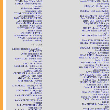
T'PAU - Rage [White Label]
Nanette WORKMAN - Chaude
TEPPAZ - Technique spatio-
[white label]
dynamic
ORISHAS - Orishas llego
Théâtre de l'EMPIRE -
remixes
compilation Rétro
OSIBISA - Ojah awake [White
TOPALOFF-VERCHUREN -
Label]
Le couple idéal [TP/WL]
PET SHOP BOYS - Behaviour
TOPALOFF~VERCHUREN -
Peter GABRIEL - 4 (Security)
Le couple idéal [dédicacé]
Peter TOSH - Captured live
Victoria PARRY - Love and
Philip OAKEY & Giorgio
devotion [White Label]
MORODER
WESTBOUND SOUND -
PHILIPS - Promo Promo 74
Sampler promo
PHILIPS Spécial Club été 76
WYOMING TRAVEL
vol.1
COMMISSION - In Wyoming
PHILIPS Spécial Club été 78
YANN - Continent perdu
vol. 2
(continue continue)
Pierre SCHAEFFER & Pierre
HENRY - Symphonie pour un
45 TOURS
homme seul
PRODIGY - Speedway (theme
Éditions musicales LEBRIOT -
from Fastlane)
MIDEM 1970
QUEEN - Live magic
20ème anniversaire de
REAL THING - Boogie down
CONFORAMA
RITA MITSOUKO n°1 - Marcia
5000 VOLTS - Motion man /
baila / Hip kit
Bye love
RITA MITSOUKO n°2 - C'est
ABC - Poison arrow
comme ça / Y'a d'la haine
Abdel DJELIL - Elle passe sa
RITA MITSOUKO n°3 - Andy /
vie en voyage
Les histoires d'A
ABDUL HASSAN
ROXY MUSIC - Avalon
ORCHESTRA - Arabian affair
ROXY MUSIC - Flesh + Blood
ADAMO - Inch'Allah
SHAKATAK - Night birds
ADAMO - Le carosse d'or
SIMPLY RED - Fairground
AFTERSHOCK - Always
SINGIN' IN THE RAIN - b.o.f.
thinking
Chantons sous la pluie
Al JARREAU - Never givin' up
Sophie ELLIS-BEXTOR -
[Test Pressing]
Mixed up world
Alain TURBAN - Mystique
Steve WINWOOD - Talking
[DÉDICACÉ]
back to the night
Amii STEWART - Knock on
Stevie WONDER - Coldchill
wood
TAXXI - Sex and suburban
André VERCHUREN - Alma
suicide
española
Tina TURNER - Break every
André VERCHUREN - Un
rule
certain frisson
TOURNÉE d'ENFOIRÉS -