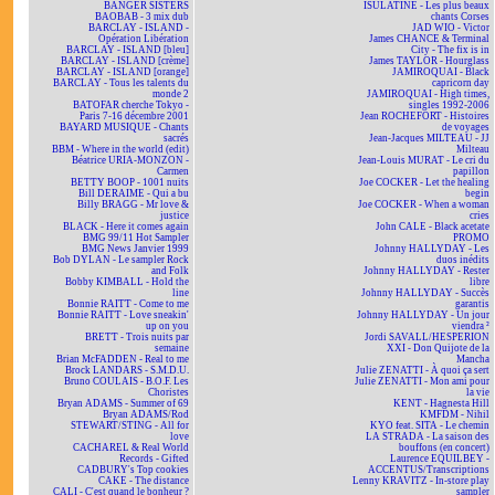
BANGER SISTERS
ISULATINE - Les plus beaux
BAOBAB - 3 mix dub
chants Corses
BARCLAY - ISLAND -
JAD WIO - Victor
Opération Libération
James CHANCE & Terminal
BARCLAY - ISLAND [bleu]
City - The fix is in
BARCLAY - ISLAND [crème]
James TAYLOR - Hourglass
BARCLAY - ISLAND [orange]
JAMIROQUAI - Black
BARCLAY - Tous les talents du
capricorn day
monde 2
JAMIROQUAI - High times,
BATOFAR cherche Tokyo -
singles 1992-2006
Paris 7-16 décembre 2001
Jean ROCHEFORT - Histoires
BAYARD MUSIQUE - Chants
de voyages
sacrés
Jean-Jacques MILTEAU - JJ
BBM - Where in the world (edit)
Milteau
Béatrice URIA-MONZON -
Jean-Louis MURAT - Le cri du
Carmen
papillon
BETTY BOOP - 1001 nuits
Joe COCKER - Let the healing
Bill DERAIME - Qui a bu
begin
Billy BRAGG - Mr love &
Joe COCKER - When a woman
justice
cries
BLACK - Here it comes again
John CALE - Black acetate
BMG 99/11 Hot Sampler
PROMO
BMG News Janvier 1999
Johnny HALLYDAY - Les
Bob DYLAN - Le sampler Rock
duos inédits
and Folk
Johnny HALLYDAY - Rester
Bobby KIMBALL - Hold the
libre
line
Johnny HALLYDAY - Succès
Bonnie RAITT - Come to me
garantis
Bonnie RAITT - Love sneakin'
Johnny HALLYDAY - Un jour
up on you
viendra ²
BRETT - Trois nuits par
Jordi SAVALL/HESPERION
semaine
XXI - Don Quijote de la
Brian McFADDEN - Real to me
Mancha
Brock LANDARS - S.M.D.U.
Julie ZENATTI - À quoi ça sert
Bruno COULAIS - B.O.F. Les
Julie ZENATTI - Mon ami pour
Choristes
la vie
Bryan ADAMS - Summer of 69
KENT - Hagnesta Hill
Bryan ADAMS/Rod
KMFDM - Nihil
STEWART/STING - All for
KYO feat. SITA - Le chemin
love
LA STRADA - La saison des
CACHAREL & Real World
bouffons (en concert)
Records - Gifted
Laurence EQUILBEY -
CADBURY's Top cookies
ACCENTUS/Transcriptions
CAKE - The distance
Lenny KRAVITZ - In-store play
CALI - C'est quand le bonheur ?
sampler