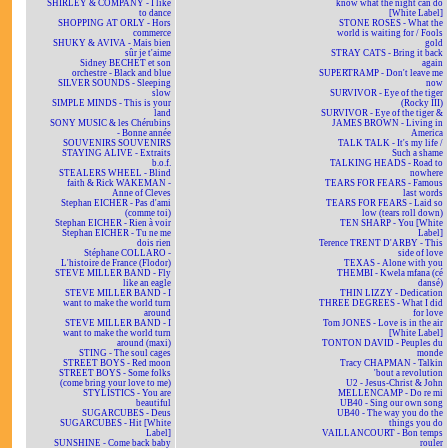
SHIRLEY & COMPANY - I like
know what the night can do
to dance
[White Label]
SHOPPING AT ORLY - Hors
STONE ROSES - What the
commerce
world is waiting for / Fools
SHUKY & AVIVA - Mais bien
gold
sûr je t'aime
STRAY CATS - Bring it back
Sidney BECHET et son
again
orchestre - Black and blue
SUPERTRAMP - Don't leave me
SILVER SOUNDS - Sleeping
now
slow
SURVIVOR - Eye of the tiger
SIMPLE MINDS - This is your
(Rocky III)
land
SURVIVOR - Eye of the tiger &
SONY MUSIC & les Chérubins
JAMES BROWN - Living in
- Bonne année
America
SOUVENIRS SOUVENIRS
TALK TALK - It's my life /
STAYING ALIVE - Extraits
Such a shame
b.o.f.
TALKING HEADS - Road to
STEALERS WHEEL - Blind
nowhere
faith & Rick WAKEMAN -
TEARS FOR FEARS - Famous
Anne of Cleves
last words
Stephan EICHER - Pas d'ami
TEARS FOR FEARS - Laid so
(comme toi)
low (tears roll down)
Stephan EICHER - Rien à voir
TEN SHARP - You [White
Stephan EICHER - Tu ne me
Label]
dois rien
Terence TRENT D'ARBY - This
Stéphane COLLARO -
side of love
L'histoire de France (Flodor)
TEXAS - Alone with you
STEVE MILLER BAND - Fly
THEMBI - Kwela mfana (cé
like an eagle
dansé)
STEVE MILLER BAND - I
THIN LIZZY - Dedication
want to make the world turn
THREE DEGREES - What I did
around
for love
STEVE MILLER BAND - I
Tom JONES - Love is in the air
want to make the world turn
[White Label]
around (maxi)
TONTON DAVID - Peuples du
STING - The soul cages
monde
STREET BOYS - Red moon
Tracy CHAPMAN - Talkin
STREET BOYS - Some folks
'bout a revolution
(come bring your love to me)
U2 - Jesus-Christ & John
STYLISTICS - You are
MELLENCAMP - Do re mi
beautiful
UB40 - Sing our own song
SUGARCUBES - Deus
UB40 - The way you do the
SUGARCUBES - Hit [White
things you do
Label]
VAILLANCOURT - Bon temps
SUNSHINE - Come back baby
rouler