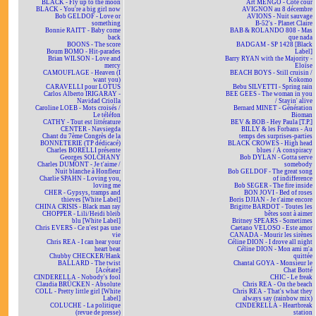
BLACK - Fly up to the moon
Art MENGO - Côté cour
BLACK - You're a big girl now
AVIGNON au 8 décembre
Bob GELDOF - Love or
AVIONS - Nuit sauvage
something
B-52's - Planet Claire
Bonnie RAITT - Baby come
BAB & ROLANDO 808 - Mas
back
que nada
BOONS - The score
BADGAM - SP 1428 [Black
Boum BOMO - Hit-parades
Label]
Brian WILSON - Love and
Barry RYAN with the Majority -
mercy
Eloïse
CAMOUFLAGE - Heaven (I
BEACH BOYS - Still cruisin /
want you)
Kokomo
CARAVELLI pour LOTUS
Bebu SILVETTI - Spring rain
Carlos Alberto IRIGARAY -
BEE GEES - The woman in you
Navidad Criolla
/ Stayin' alive
Caroline LOEB - Mots croisés /
Bernard MINET - Génération
Le téléfon
Bioman
CATHY - Tout est littérature
BEV & BOB - Hey Paula [T.P.]
CENTER - Navsiegda
BILLY & les Forbans - Au
Chant du 7ème Congrès de la
temps des surprises-parties
BONNETERIE (TP dédicacé)
BLACK CROWES - High head
Charles BORELLI présente
blues / A conspiracy
Georges SOLCHANY
Bob DYLAN - Gotta serve
Charles DUMONT - Je t'aime /
somebody
Nuit blanche à Honfleur
Bob GELDOF - The great song
Charlie SPAHN - Loving you,
of indifference
loving me
Bob SEGER - The fire inside
CHER - Gypsys, tramps and
BON JOVI - Bed of roses
thieves [White Label]
Boris DJIAN - Je t'aime encore
CHINA CRISIS - Black man ray
Brigitte BARDOT - Toutes les
CHOPPER - Lili/Heidi bleib
bêtes sont à aimer
blu [White Label]
Britney SPEARS - Sometimes
Chris EVERS - Ce n'est pas une
Caetano VELOSO - Este amor
vie
CANADA - Mourir les sirènes
Chris REA - I can hear your
Céline DION - I drove all night
heart beat
Céline DION - Mon ami m'a
Chubby CHECKER/Hank
quittée
BALLARD - The twist
Chantal GOYA - Monsieur le
[Acétate]
Chat Botté
CINDERELLA - Nobody's fool
CHIC - Le freak
Claudia BRÜCKEN - Absolute
Chris REA - On the beach
COLL - Pretty little girl [White
Chris REA - That's what they
Label]
always say (rainbow mix)
COLUCHE - La politique
CINDERELLA - Heartbreak
(revue de presse)
station