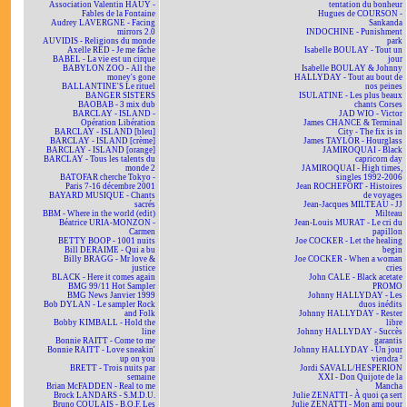
Association Valentin HAÜY -
tentation du bonheur
Fables de la Fontaine
Hugues de COURSON -
Audrey LAVERGNE - Facing
Sankanda
mirrors 2.0
INDOCHINE - Punishment
AUVIDIS - Religions du monde
park
Axelle RED - Je me fâche
Isabelle BOULAY - Tout un
BABEL - La vie est un cirque
jour
BABYLON ZOO - All the
Isabelle BOULAY & Johnny
money's gone
HALLYDAY - Tout au bout de
BALLANTINE'S Le rituel
nos peines
BANGER SISTERS
ISULATINE - Les plus beaux
BAOBAB - 3 mix dub
chants Corses
BARCLAY - ISLAND -
JAD WIO - Victor
Opération Libération
James CHANCE & Terminal
BARCLAY - ISLAND [bleu]
City - The fix is in
BARCLAY - ISLAND [crème]
James TAYLOR - Hourglass
BARCLAY - ISLAND [orange]
JAMIROQUAI - Black
BARCLAY - Tous les talents du
capricorn day
monde 2
JAMIROQUAI - High times,
BATOFAR cherche Tokyo -
singles 1992-2006
Paris 7-16 décembre 2001
Jean ROCHEFORT - Histoires
BAYARD MUSIQUE - Chants
de voyages
sacrés
Jean-Jacques MILTEAU - JJ
BBM - Where in the world (edit)
Milteau
Béatrice URIA-MONZON -
Jean-Louis MURAT - Le cri du
Carmen
papillon
BETTY BOOP - 1001 nuits
Joe COCKER - Let the healing
Bill DERAIME - Qui a bu
begin
Billy BRAGG - Mr love &
Joe COCKER - When a woman
justice
cries
BLACK - Here it comes again
John CALE - Black acetate
BMG 99/11 Hot Sampler
PROMO
BMG News Janvier 1999
Johnny HALLYDAY - Les
Bob DYLAN - Le sampler Rock
duos inédits
and Folk
Johnny HALLYDAY - Rester
Bobby KIMBALL - Hold the
libre
line
Johnny HALLYDAY - Succès
Bonnie RAITT - Come to me
garantis
Bonnie RAITT - Love sneakin'
Johnny HALLYDAY - Un jour
up on you
viendra ²
BRETT - Trois nuits par
Jordi SAVALL/HESPERION
semaine
XXI - Don Quijote de la
Brian McFADDEN - Real to me
Mancha
Brock LANDARS - S.M.D.U.
Julie ZENATTI - À quoi ça sert
Bruno COULAIS - B.O.F. Les
Julie ZENATTI - Mon ami pour