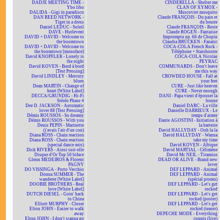
DADJE MEETING TIME -
CINDERELLA - Shelter me
Ybo libo
CLAN OF XYMOX -
DALIDA - Gigi in paradisco
Muscoviet mosquito
DAN REED NETWORK -
Claude FRANÇOIS - Du pain et
Tiger in a dress
du beurre
Daniel LEDUC - Soleil
Claude FRANÇOIS - Reste
DAVE - Hurlevent
Claude ROGEN - Fantaisie
DAVID + DAVID - Welcome to
Impromptu op. 66 de Chopin
the boomtown
Claudia BRÜCKEN - Fanatic
DAVID + DAVID - Welcome to
COCA-COLA French Rock -
the boomtown [monoface]
Téléphone + Starshooter
David KNOPFLER - Lonely is
COCA-COLA Nicolas
the night
PEYRAC
David KOVEN - Bord à bord
COMMUNARDS - Don't leave
[Test Pressing]
me this way
David LINDLEY - Mercury
CROWDED HOUSE - Fall at
blues
your feet
Dean MARTIN - Change of
CURE - Just like heaven
heart [White Label]
CURE - Never enough
DECCA/GRUNDIG - Hi-Fi
DANI - Papa vient d'épouser la
Stéréo Phase 4
bonne
Dee D. JACKSON - Automatic
Daniel DARC - La ville
lover 88 [Test Pressing]
Danielle DARRIEUX - Le
Démis ROUSSOS - So dreamy
temps d'aimer
Démis ROUSSOS - With you
Dante AGOSTINI - Initiation à
Denis PEPIN - Marinette
la batterie
(j'avais l'air d'un con)
David HALLYDAY - Ooh la la
Diana ROSS - Chain reaction
David HALLYDAY - Wanna
Diana ROSS - Chain reaction
take my time
(special dance mix)
David KOVEN - Afrique
Dick RIVERS - Ainsi soit-elle
David MARTIAL - Célimène
Disque d'Or Top 50 biface
David Mc NEIL - Tiramisu
Glenn MEDEIROS & Florent
DEAD OR ALIVE - Brand new
PAGNY
lover
DO VISSINGA - Porto Vecchio
DEF LEPPARD - Animal
Donna SUMMER - The
DEF LEPPARD - Animal
wanderer [White Label]
(spécial promo)
DOOBIE BROTHERS - Real
DEF LEPPARD - Let's get
love [White Label]
rocked
DUTCH DIESEL - Goin' back
DEF LEPPARD - Let's get
to China
rocked (poster)
Elliott MURPHY - Closer
DEF LEPPARD - Let's get
Elton JOHN - Easier to walk
rocked (teaser)
away
DEPECHE MODE - Everything
Elton JOHN - I don't wanna go
counts (live)