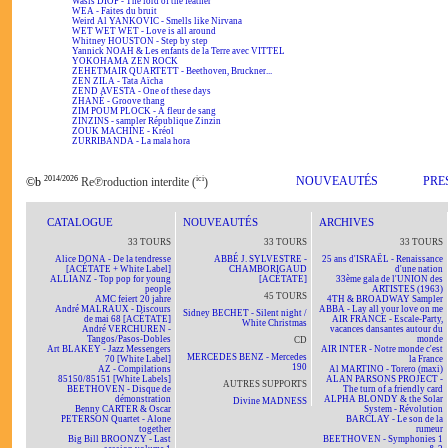
Wasis DIOP - The lord of the feather
WEA - Faites du bruit
Weird Al YANKOVIC - Smells like Nirvana
WET WET WET - Love is all around
Whitney HOUSTON - Step by step
Yannick NOAH & Les enfants de la Terre avec VITTEL
YOKOHAMA ZEN ROCK
ZEHETMAIR QUARTETT - Beethoven, Bruckner...
ZEN ZILA - Tata Aïcha
ZEND AVESTA - One of these days
ZHANÉ - Groove thang
ZIM POUM PLOCK - A fleur de sang
ZINZINS - sampler République Zinzin
ZOUK MACHINE - Kréol
ZURRIBANDA - La mala hora
2014/2026
ici
NOUVEAUTÉS
PRE
©b
Re℗roduction interdite (
)
CATALOGUE
NOUVEAUTÉS
ARCHIVES
33 TOURS
33 TOURS
33 TOURS
Alice DONA - De la tendresse
ABBÉ J. SYLVESTRE -
25 ans d'ISRAËL - Renaissance
[ACÉTATE + White Label]
CHAMBORIGAUD
d'une nation
ALLIANZ - Top pop for young
[ACÉTATE]
33ème gala de l'UNION des
people
ARTISTES (1963)
45 TOURS
AMC feiert 20 jahre
4TH & BROADWAY Sampler
André MALRAUX - Discours
ABBA - Lay all your love on me
Sidney BECHET - Silent night /
de mai 68 [ACÉTATE]
AIR FRANCE - Escale-Party,
White Christmas
André VERCHUREN -
vacances dansantes autour du
Tangos/Pasos-Dobles
monde
CD
Art BLAKEY - Jazz Messengers
AIR INTER - Notre monde c'est
MERCEDES BENZ - Mercedes
70 [White Label]
la France
190
AZ - Compilations
Al MARTINO - Torero (maxi)
85150/85151 [White Labels]
ALAN PARSONS PROJECT -
AUTRES SUPPORTS
BEETHOVEN - Disque de
The turn of a friendly card
démonstration
ALPHA BLONDY & the Solar
Divine MADNESS
Benny CARTER & Oscar
System - Révolution
PETERSON Quartet - Alone
BARCLAY - Le son de la
together
rumeur
Big Bill BROONZY - Last
BEETHOVEN - Symphonies 1