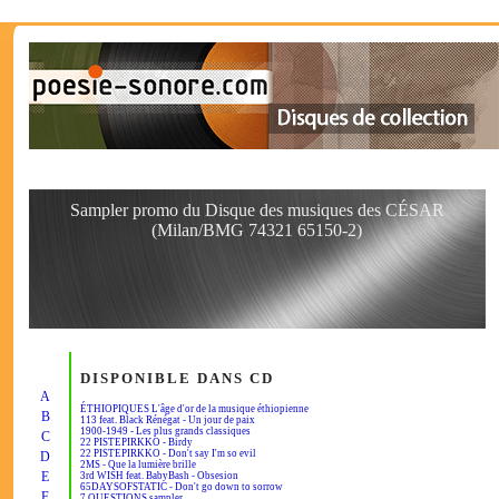
Sampler promo du Disque des musiques des CÉSAR
(Milan/BMG 74321 65150-2)
DISPONIBLE DANS CD
A
ÉTHIOPIQUES L'âge d'or de la musique éthiopienne
B
113 feat. Black Rénégat - Un jour de paix
1900-1949 - Les plus grands classiques
C
22 PISTEPIRKKO - Birdy
22 PISTEPIRKKO - Don't say I'm so evil
D
2MS - Que la lumière brille
E
3rd WISH feat. BabyBash - Obsesion
65DAYSOFSTATIC - Don't go down to sorrow
F
7 QUESTIONS sampler