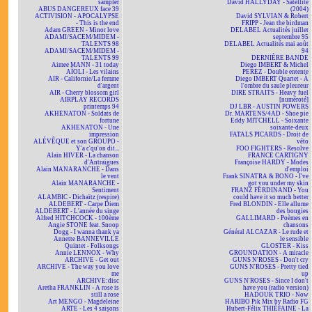
sampler
David HALLYDAY - Satellite
ABUS DANGEREUX face 39
(2004)
ACTIVISION - APOCALYPSE
David SYLVIAN & Robert
- This is the end
FRIPP - Jean the birdman
Adam GREEN - Minor love
DELABEL Actualités juillet
ADAMI/SACEM/MIDEM -
septembre 95
TALENTS 98
DELABEL Actualités mai août
ADAMI/SACEM/MIDEM -
94
TALENTS 99
DERNIÈRE BANDE
Aimee MANN - 31 today
Diego IMBERT & Michel
AÏOLI - Les vilains
PEREZ - Double entente
AIR - Californie/La femme
Diego IMBERT Quartet - À
d'argent
l'ombre du saule pleureur
AIR - Cherry blossom girl
DIRE STRAITS - Heavy fuel
AIRPLAY RECORDS
[numéroté]
printemps 94
DJ LBR - AUSTIN POWERS
AKHENATON - Soldats de
Dr. MARTENS/4AD - Shoe pie
fortune
Eddy MITCHELL - Soixante
AKHENATON - Une
soixante-deux
impression
FATALS PICARDS - Droit de
ALÉVÊQUE et son GROUPO -
véto
Y'a c'qu'on dit...
FOO FIGHTERS - Resolve
Alain HIVER - La chanson
FRANCE CARTIGNY
d'Antraigues
Françoise HARDY - Modes
Alain MANARANCHE - Dans
d'emploi
le vent
Frank SINATRA & BONO - I've
Alain MANARANCHE -
got you under my skin
Sentiment
FRANZ FERDINAND - You
ALAMBIC - Dichaïtz (respire)
could have it so much better
ALDEBERT - Carpe Diem
Fred BLONDIN - Elle allume
ALDEBERT - L'année du singe
des bougies
Alfred HITCHCOCK - 100ème
GALLIMARD - Poèmes en
Angie STONE feat. Snoop
chansons
Dogg - I wanna thank ya
Général ALCAZAR - Le rude et
Annette BANNEVILLE
le sensible
Quintet - Folksongs
GLOSTER - Kiss
Annie LENNOX - Why
GROUNDATION - A miracle
ARCHIVE - Get out
GUNS N'ROSES - Don't cry
ARCHIVE - The way you love
GUNS N'ROSES - Pretty tied
me
up
ARCHIVE:disc
GUNS N'ROSES - Since I don't
Aretha FRANKLIN - A rose is
have you (radio version)
still a rose
HADOUK TRIO - Now
Art MENGO - Magdeleine
HARIBO Pik Mix by Radio FG
ARTE - Les 4 saisons
Hubert-Félix THIÉFAINE - La