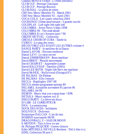
Claudio MONTEVERDI - L'Orfeo (extraits)
CLUB CCF - Prestige Classique
CLUB CCF - Prestige Rossini
CLUB DIAL - Le plein de tubes
CMJ New Music Monthly 91 - March 2001
CMJ New Music Monthly 92 - April 2001
COCA-COLA - Let's party selection 2004
COCHONOU 25ème anniversaire - 3 grands succès
COLDPLAY - Left right left right left
COLUMBIA - Artist News 4 mars 1998
COLUMBIA 96 - The road ahead
COLUMBIA Et toi t'écoutes quoi ? 96
CRÉDIT MUTUEL - Collection
CRÉOLE CHOIR OF CUBA - Tande-la
CYRIUS - Le sang des roses
DÉCOUVREZ-LES AVANT LES AUTRES volume 4
DANCE PARTY - le meilleur de la Dance
Daniel LAVOIE - Docteur tendresse
Daniel LEVI - Le cœur ouvert
Daniel ZIMMERMANN - Bone machine
David BRIOT - Phonik mouvement
David CHARVET - Apprendre à aimer
David HALLYDAY - Satellite (2005)
David LEE ROTH - Night life/She's my machine
David McNEIL - Hollywood (Olympia 97)
DE PALMAS - De Palmas
DE PALMAS - Elle s'ennuie
DECCA - Highlights 1997-98
DECCA release programme autumn 89
DELABEL Actualités novembre 95 janvier 96
DELABEL été 99
DEMON - Music that you wanna hear + EPK
DETAILS - Music matters vol. 8
DISCO PARTY - La fièvre du disco
DJ LBR - LE CORRUPTEUR
DNA - La serenissima
DOCK DES SUDS - Solidaires
DOLIVEUX - Doliveux
Dominique DALCAN - L'air de rien
DOMINO nouveautés 98/99
DRAGONBALL Z + SAILOR MOON
E-MOTION - This is how we are
éd. Philippe PICQUIER - Contes chinois
Eddy MITCHELL/NEVILLE Brothers - Tell it like it is
EDEL Collection 96 acte 1