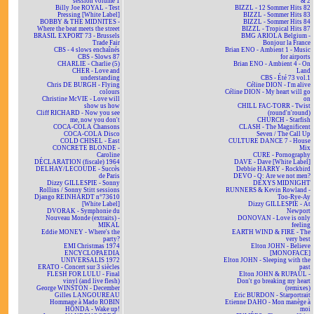
session volume 1
& 2
Billy Joe ROYAL - Test
BIZZL - 12 Sommer Hits 82
Pressing [White Label]
BIZZL - Sommer Hits 83
BOBBY & THE MIDNITES -
BIZZL - Sommer Hits 84
Where the beat meets the street
BIZZL - Tropical Hits 87
BRASIL EXPORT 73 - Brussels
BMG ARIOLA Belgium -
Trade Fair
Bonjour la France
CBS - 4 slows enchaînés
Brian ENO - Ambient 1 - Music
CBS - Slows 87
for airports
CHARLIE - Charlie (5)
Brian ENO - Ambient 4 - On
CHER - Love and
Land
understanding
CBS - Été 73 vol.1
Chris DE BURGH - Flying
Céline DION - I'm alive
colours
Céline DION - My heart will go
Christine McVIE - Love will
on
show us how
CHILL FAC-TORR - Twist
Cliff RICHARD - Now you see
(round'n'round)
me, now you don't
CHURCH - Starfish
COCA-COLA Chansons
CLASH - The Magnificent
COCA-COLA Disco
Seven / The Call Up
COLD CHISEL - East
CULTURE DANCE 7 - House
CONCRETE BLONDE -
Mix
Caroline
CURE - Pornography
DÉCLARATION (fiscale) 1964
DAVE - Dave [White Label]
DELHAY/LECOUDE - Succès
Debbie HARRY - Rockbird
de Paris
DEVO - Q: Are we not men?
Dizzy GILLESPIE - Sonny
DEXYS MIDNIGHT
Rollins / Sonny Stitt sessions
RUNNERS & Kevin Rowland -
Django REINHARDT n°73610
Too-Rye-Ay
[White Label]
Dizzy GILLESPIE - At
DVORAK - Symphonie du
Newport
Nouveau Monde (extraits) -
DONOVAN - Love is only
MIKAL
feeling
Eddie MONEY - Where's the
EARTH WIND & FIRE - The
party?
very best
EMI Christmas 1974
Elton JOHN - Believe
ENCYCLOPAEDIA
[MONOFACE]
UNIVERSALIS 1972
Elton JOHN - Sleeping with the
ERATO - Concert sur 3 siècles
past
FLESH FOR LULU - Final
Elton JOHN & RUPAUL -
vinyl (and live flesh)
Don't go breaking my heart
George WINSTON - December
(remixes)
Gilles LANGOUREAU
Eric BURDON - Starportrait
Hommage à Mado ROBIN
Etienne DAHO - Mon manège à
HONDA - Wake up!
moi