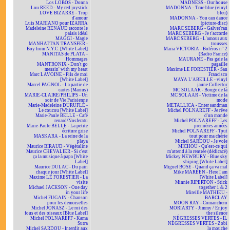
Los LOBOS - Donna
MADNESS - Our house
Lou REED - My red joystick
MADONNA - True blue (vinyl
LOVE BIZARRE - Trop
bleu)
d'amour
MADONNA - You can dance
Luis MARIANO pour IZARRA
(picture-disc)
Madeleine RENAUD raconte le
MARC SEBERG - Galver'ran
palais idéal
MARC SEBERG - Je t'accorde
MAGGI - Magie
MARC SEBERG - L'amour aux
MANHATTAN TRANSFER -
trousses
Boy from N.Y.C. [White Label]
Maria VICTORIA - Boléros n° 2
MANITAS de PLATA -
(Radio France)
Hommages
MAURANE - Pas gaie la
MANTRONIX - Don't go
pagaille
messin' with my heart
Maxime LE FORESTIER - San
Marc LAVOINE - Fils de moi
Francisco
[White Label]
MAYA L'ABEILLE - vinyl
Marcel PAGNOL - La partie de
jaune Collector
cartes (Marius)
MC SOLAAR - Bouge de là
MARIE-CLAIRE/PHILIPS - Un
MC SOLAAR - Victime de la
soir de Vie Parisienne
mode
Marie-Madeleine DURUFLÉ -
METALLICA - Enter sandman
Le coucou [White Label]
Michel POLNAREFF - Je rêve
Marie-Paule BELLE - Café
d'un monde
renard/Nosferatu
Michel POLNAREFF - Les
Marie-Paule BELLE - La petite
premières années
écriture grise
Michel POLNAREFF - Tout
MASKARA - La reine de la
tout pour ma chérie
playa
Michel SARDOU - Je vole
Maurice BIRAUD - Végétaline
MICHOU - Qu'est-ce qui
Maurice CHEVALIER - Si c'est
m'attend à la rentrée (dédicacé)
ça la musique à papa [White
Mickey NEWBURY - Blue sky
Label]
shining [White Label]
Maurice DULAC - Du pain
Miguel BOSÉ - Quand ça va mal
chaque jour [White Label]
Mike MAREEN - Here I am
Maxime LE FORESTIER - La
[White Label]
visite
Minnie RIPERTON - Stick
Michael JACKSON - One day
together 1 & 2
in your life
Mireille MATHIEU -
Michel FUGAIN - Chanson
BARCLAY
pour les demoiselles
MOON RAY - Comanchero
Michel JONASZ - Le roi des
MORIARTY - Jimmy / Enjoy
fous et des oiseaux [Blue Label]
the silence
Michel POLNAREFF - Kama
NÉGRESSES VERTES - IL
Sutra
NÉGRESSES VERTES - Zobi
Michel SARDOU - Interdit aux
la mouche