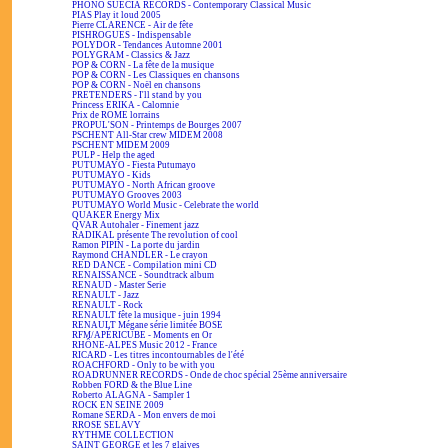
PHONO SUECIA RECORDS - Contemporary Classical Music
PIAS Play it loud 2005
Pierre CLARENCE - Air de fête
PISHROGUES - Indispensable
POLYDOR - Tendances Automne 2001
POLYGRAM - Classics & Jazz
POP & CORN - La fête de la musique
POP & CORN - Les Classiques en chansons
POP & CORN - Noël en chansons
PRETENDERS - I'll stand by you
Princess ERIKA - Calomnie
Prix de ROME lorrains
PROPUL'SON - Printemps de Bourges 2007
PSCHENT All-Star crew MIDEM 2008
PSCHENT MIDEM 2009
PULP - Help the aged
PUTUMAYO - Fiesta Putumayo
PUTUMAYO - Kids
PUTUMAYO - North African groove
PUTUMAYO Grooves 2003
PUTUMAYO World Music - Celebrate the world
QUAKER Energy Mix
QVAR Autohaler - Finement jazz
RADIKAL présente The revolution of cool
Ramon PIPIN - La porte du jardin
Raymond CHANDLER - Le crayon
RED DANCE - Compilation mini CD
RENAISSANCE - Soundtrack album
RENAUD - Master Serie
RENAULT - Jazz
RENAULT - Rock
RENAULT fête la musique - juin 1994
RENAULT Mégane série limitée BOSE
RFM/APÉRICUBE - Moments en Or
RHÔNE-ALPES Music 2012 - France
RICARD - Les titres incontournables de l'été
ROACHFORD - Only to be with you
ROADRUNNER RECORDS - Onde de choc spécial 25ème anniversaire
Robben FORD & the Blue Line
Roberto ALAGNA - Sampler 1
ROCK EN SEINE 2009
Romane SERDA - Mon envers de moi
RROSE SELAVY
RYTHME COLLECTION
SAINT GEORGE et les 7 glaives