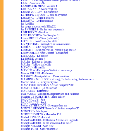
LABEL BLEU - Appellation d'origine incontrôlée 2
LABELS automne 97
LANDMARK MUSIC volume 1
Lara FABIAN - A wonderful life
Laurent VOULZY - Une héroïne
LEFDUP & LEFDUP - L'oeil du cyclone
Lena AYAL - Dîner d'affaires
Lena AYAL - Le Bar (remix)
les Antilles
les coups de foudre de BRAZIL
les ENFOIRÉS - On ira tous au paradis
LIMP BIZKIT - Nookie
LINE RECORDS - Der Sampler 31
Lionel RICHIE - Time [radio edit]
LOST HIGHWAY sampler 2002
Luc VERTIGE - Contradictions amoureuses
LUDÉAL - La fin du pétrole
LUDAIZE - Next generation, rythm'n'pop music
Ludovic BEIER New Quartet - Chilltimes
Luz CASAL - La pasion
LYSOUND volume 4
MALIA - Echoes of dreams
MALIA - Yellow daffodils
MANGU - Mi familia
MANUELA - Parce que c'était écrit comme ça
Marcus MILLER - Rush over
MARGOT - Manipulation + Dans tes rêves
MARRINER & OHLSSON - Grieg, Tschaikowsky, Rachmaninov
Marvin GAYE - Lucky lucky me
MASS PROD Punk Rock Artisan Sampler 2008
MASTER SERIE - La collection
MAURANE - Différente
Max PASHM - Weddings, Barmitzvahs and Funerals
Maxime LE FORESTIER - 2ème cahier
McDONALD'S - Pop
McDONALD'S - Rock
Melissa ETHERIDGE - Stronger than me
MENTAL GROOVE Records - Limited sampler CD
MENZEKI - Fais le pas
MERCEDES BENZ - Mercedes 190
Michel JONASZ - Le scat
Michel SARDOU - Collection Artistes de Légende
Michel SARDOU - Je me souviens d'un adieu
Michèle ATLANI - Sans titre
Michèle TORR - Sortir ensemble