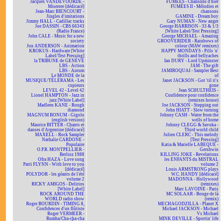
Jacques VANDEVOORDE -
FUMÉES - Chansons d'hier
Miserere [dédicacé]
FUMÉES II - Mélodies et
Jean-Marc BIENCOURT -
chansons
Jingles d'imitations
GAMINE - Dream boy
Jimmy HALL - Cadillac tracks
Gary NUMAN - New anger
Joe DASSIN - CBS 66343
George HARRISON - 33 & 1/3
(Radio France)
[White Label/Test Pressing]
John CALE - Music for a new
George MICHAEL - Amazing
society
GROOVERIDER - Rainbows of
Jon ANDERSON - Animation
colour (MAW remixes)
KROKUS - Hardware [White
HAPPY MONDAYS - Pills 'n'
Label/Test Pressing]
thrills and bellyaches
la TRIBUNE de GENÈVE
Ian DURY - Lord Upminster
LBS - Action
JAM - The gift
LBS - Aurum
JAMIROQUAI - Sampler Best
Le MONDE de la
of
MUSIQUE/TÉLÉRAMA - Les
Janet JACKSON - Got 'til it's
copieurs
gone
LEVEL 42 - Level 42
Jean SCHULTHEIS -
Lionel HAMPTON - Jazz in
Confidence pour confidence
jazz [White Label]
(remixes house)
Madleen KANE - Rough
Joe JACKSON - Stepping out
diamond
John HIATT - Slow turning
MAGNUM BONUM - Gigolo
Johnny CASH - Water from the
(english version)
wells of home
Maurice BITTER - Chants et
Johnny CLEGG & Savuka -
danses d'Argentine [dédicacé]
Third world child
MAXELL - Rock Sampler
Julien CLERC - This melody
Nathalie CARDONE -
[Test Pressing]
Populaire
Katia & Marielle LABEQUE -
O.P.R. MONTPELLIER -
Gershwin
Berlioz 1988
KILLING JOKE - Revelations
Ofra HAZA - Love song
les ENFANTS du MISTRAL
Patti FLYNN - With love to you
volume 2
[dédicacé]
Louis ARMSTRONG plays
POLYDOR - les géants de l'été
W.C. HANDY [dédicacé]
volume 2
MADONNA - Hollywood
RICKY AMIGOS - Delirios
(remixes)
[White Label]
Marc LAVOINE - Paris
ROCK AROUND THE
MC SOLAAR - Bouge de là
WORLD radio show
(remix)
Roger BOURDIN - TIMING 8,
MECHAGODZILLA - Planet X
Confidences d'un flûtiste
Michael JACKSON - Michael
Roger VERMEER -
Vs Michael
Rumba/Cha-cha-cha
MINK DEVILLE - Sportin' life