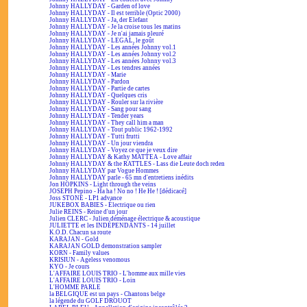
Johnny HALLYDAY - Garden of love
Johnny HALLYDAY - Il est terrible (Optic 2000)
Johnny HALLYDAY - Ja, der Elefant
Johnny HALLYDAY - Je la croise tous les matins
Johnny HALLYDAY - Je n'ai jamais pleuré
Johnny HALLYDAY - LEGAL, le goût
Johnny HALLYDAY - Les années Johnny vol.1
Johnny HALLYDAY - Les années Johnny vol.2
Johnny HALLYDAY - Les années Johnny vol.3
Johnny HALLYDAY - Les tendres années
Johnny HALLYDAY - Marie
Johnny HALLYDAY - Pardon
Johnny HALLYDAY - Partie de cartes
Johnny HALLYDAY - Quelques cris
Johnny HALLYDAY - Rouler sur la rivière
Johnny HALLYDAY - Sang pour sang
Johnny HALLYDAY - Tender years
Johnny HALLYDAY - They call him a man
Johnny HALLYDAY - Tout public 1962-1992
Johnny HALLYDAY - Tutti frutti
Johnny HALLYDAY - Un jour viendra
Johnny HALLYDAY - Voyez ce que je veux dire
Johnny HALLYDAY & Kathy MATTEA - Love affair
Johnny HALLYDAY & the RATTLES - Lass die Leute doch reden
Johnny HALLYDAY par Vogue Hommes
Johnny HALLYDAY parle - 65 mn d'entretiens inédits
Jon HOPKINS - Light through the veins
JOSEPH Pepino - Ha ha ! No no ! He He ! [dédicacé]
Joss STONE - LP1 advance
JUKEBOX BABIES - Électrique ou rien
Julie REINS - Reine d'un jour
Julien CLERC - Julien déménage électrique & acoustique
JULIETTE et les INDÉPENDANTS - 14 juillet
K.O.D. Chacun sa route
KARAJAN - Gold
KARAJAN GOLD demonstration sampler
KORN - Family values
KRISIUN - Ageless venomous
KYO - Je cours
L'AFFAIRE LOUIS TRIO - L'homme aux mille vies
L'AFFAIRE LOUIS TRIO - Loin
L'HOMME PARLE
la BELGIQUE est un pays - Chantons belge
la légende du GOLF DROUOT