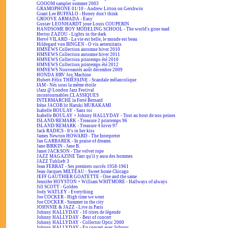
GOOOM sampler summer 2003
GRAMOPHONE 01/10 - Andrew Litton on Gershwin
Grant Lee BUFFALO - Honey don't think
GROOVE ARMADA - Easy
Gustav LEONHARDT joue Louis COUPERIN
HANDSOME BOY MODELING SCHOOL - The world's gone mad
Hector ZAZOU - Lights in the dark
Hervé VILARD - La vie est belle, le monde est beau
Hildegard von BINGEN - O vis aeternitatis
HMNEWS Collection automne hiver 2010
HMNEWS Collection automne hiver 2011
HMNEWS Collection printemps été 2010
HMNEWS Collection printemps été 2012
HMNEWS Nouveautés août décembre 2009
HONDA HRV Joy Machine
Hubert-Félix THIÉFAINE - Scandale mélancolique
IAM - Nés sous la même étoile
iJazz @ London Jazz Festival
incontournables CLASSIQUES
INTERMARCHÉ la Ferté Bernard
Irène JACOB lit Haruki MURAKAMI
Isabelle BOULAY - Sans toi
Isabelle BOULAY + Johnny HALLYDAY - Tout au bout de nos peines
ISLAND/REMARK - Treasure 2 printemps 96
ISLAND/REMARK - Treasure 4 hiver 97
Jack RADICS - It's in her kiss
James Newton HOWARD - The Interpreter
Jan GARBAREK - In praise of dreams
Jane BIRKIN - Jane B.
Janet JACKSON - The velvet rope
JAZZ MAGAZINE Tant qu'il y aura des hommes
JAZZ Tublieft 3
Jean FERRAT - Ses premiers succès 1958-1961
Jean-Jacques MILTEAU - Sweet home Chicago
JEFF GAUTHIER GOATETTE - One and the same
Jennifer HOYSTON + William WHITMORE - Hallways of always
Jill SCOTT - Golden
Jody WATLEY - Everything
Joe COCKER - High time we went
Joe COCKER - Summer in the city
JOHNNIE & JAZZ - Live in Paris
Johnny HALLYDAY - 10 titres de légende
Johnny HALLYDAY - Best of concert
Johnny HALLYDAY - Collector Optic 2000
Johnny HALLYDAY - En concert avec Johnny