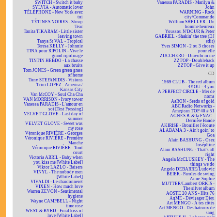
SWITCH - Switch it baby
Vanessa PARADIS - Marilyn &
SYLVIA - Automatic lover
John
TÉLÉPHONE - New York avec
WARNING - Rock
toi
city/Commando
TÉTINES NOIRES - Streap
William SHELLER - Un
Teac
homme heureux
Tanita TIKARAM - Little sister
Youssou N'DOUR & Peter
leaving town
GABRIEL - Shakin' the tree (DJ
Tanya St VAL - Tropical
edit)
Teresa KELLY - Johnnie
Yves SIMON - 2 ou 3 choses
TINA pour RIPOLIN - Vive le
pour elle
grand ripolinage
ZUCCHERO - Diavolo in me
TINTIN HEBDO - La chasse
ZZTOP - Doubleback
aux bruits
ZZTOP - Give it up
Tom JONES - Green green grass
CD
of home
Tony STEFANIDIS - Visions
1969 CLUB - The red album
Trini LOPEZ - America /
4YOU - 4 you
Kansas City
A PERFECT CIRCLE - Mer de
Van McCOY - Soul Cha Cha
noms
VAN MORRISON - Ivory tower
AaRON - Seeds of gold
Vanessa PARADIS - L'amour en
ABC Radio Networks -
soi [Test Pressing]
American TOP 40 # 51
VELVET GLOVE - Last day of
AGNÈS B. & la FNAC -
summer
Dernière Bande
VELVET GLOVE - Sweet was
AKIRISE - Brouiller l'écoute
my rose
ALABAMA 3 - Ain't goin' to
Véronique RIVIÈRE - Georges
Goa
Véronique RIVIÈRE - Première
Alain BASHUNG - Osez
Manche
Joséphine
Véronique RIVIÈRE - Tout
Alain BASHUNG - That's all
court
right
Victoria ABRIL - Baby when
Angela McCLUSKEY - The
you kiss me [White Label]
things we do
Viktor LAZLO - Baisers
Angelo DEBARRE/Ludovic
VINYL - The nobody men
BEIER - Paroles de swing
[White Label]
Anne-Sophie
VIVALDI - Le chardonneret
MUTTER/Lambert ORKIS -
VIXEN - How much love
The silver album
Warren ZEVON - Sentimental
AOSTE 20 ANS - Hits 76
hygiene
AqME - Dévisager Dieu
Wayne CAMPBELL - Night
Art MENGO - À tes côtés
time rose
Art MENGO - Des bateaux de
WEST & BYRD - Final kiss of
sang
love [White Label]