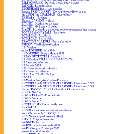
TÉLÉPOPMUSIK - Da hoola (hoola hop version)
TANGER - Le petit soldat
TECHNIKART french tour sampler
Terence TRENT D'ARBY - Do you love me like you say
the GUIDE/the GUARDIAN - Glastonbury
THERAPY - Nowhere
Thomas DARMON - 4 titres
TITANIC - Destination disaster
TITANIC - My heart will go on
Tom ZÉ - Estudando o pagode (na opereta segregamulher e amor)
TOOTS & the MAYTALS - True love
TOTALGAZ - Jazz Bossa
TOTALGAZ - Latino Salsa
TRACTION AILLEURS - Faut qu'ça roule
TRICKY - The B-side collection
U2 - Vertigo
un été ROSEBUD - juin 1994
UNO MUNDO - Happy Mundo 1995
URBAN OUTFITTERS - Sampler 11
V2 - Sélection BELLA UNION & WICHITA
V2 finest pop selection
V2 Rentrée 2005
V2's finest electronic selection
V2's finest pop selection
VANILLA ICE - RollEmUp
VEGAS
VF-Version Française - Variété Française
VICTOIRES de la MUSIQUE CLASSIQUE - Révélations 2006
VICTOIRES de la MUSIQUE CLASSIQUE - Révélations 2007
Vincent KAMBOUCHNER - Soundtrack for souvenirs
VINES - Get free
VIRGIN FRANCE - Plus de bruit
VIRGIN Sound 4
VIRGIN Sound 5
VITTELLOISE - Les bulles de l'été
Viva SALSA
VOGUE - La nouvelle musique brésilienne
Vous allez aimer le CLASSIQUE
VRP - Vacances prolongées [coffret]
VSF - Un CD pour leurs vies
WAGNER - Parsifal
WARNER - Summersounds 2000
WARP - Sampler Printemps 2001
Warren G - I shot the sheriff