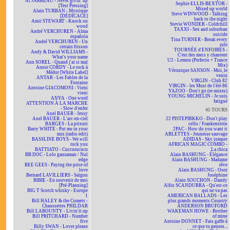
Al JARREAU - Never givin' up
Sophie ELLIS-BEXTOR -
[Test Pressing]
Mixed up world
Alain TURBAN - Mystique
Steve WINWOOD - Talking
[DÉDICACÉ]
back to the night
Amii STEWART - Knock on
Stevie WONDER - Coldchill
wood
TAXXI - Sex and suburban
André VERCHUREN - Alma
suicide
española
Tina TURNER - Break every
André VERCHUREN - Un
rule
certain frisson
TOURNÉE d'ENFOIRÉS -
Andy & David WILLIAMS -
C'est des mecs y chantent
What's your name
U2 - Lemon (Perfecto + Trance
Ann SOREL - Quand j'ai si mal
Mix)
Annie CORDY - Le rock à
Véronique SANSON - Moi, le
Médor [White Label]
venin
ANTAR - Les Fables de la
VIRGIN - Club 82
Fontaine
VIRGIN - les Must de l'été 86
Antoine GIACOMONI - Vieni
YAZOO - Don't go (re-mixes)
vieni
YOUNG MICHELIN - Je suis
ANYA - One word
fatigué
ATTENTION À LA MARCHE
- Slow d'enfer
45 TOURS
Axel BAUER - Jessy
Axel BAUER - L'arc-en-ciel
22 PISTEPIRKKO - Don't play
BARGES - La pitxuri
cello / Frankenstein
Barry WHITE - Put me in your
2PAC - How do you want it
mix (radio edit)
ABLETTES - Jeunesse sauvage
BASSLINE BOYS - We will
ADIDAS - Sky jumper
rock you
AFRICAN MAGIC COMBO -
BATTIATO - Cuccurucucu
La chica
BB DOC - Lolo ganzaman / Nul
Alain BASHUNG - Élégance
edge
Alain BASHUNG - Madame
BEE GEES - Paying the price of
rêve
love
Alain BASHUNG - Osez
Bernard LAVILLIERS - Saïgon
Joséphine
BIBIE - En souvenir de moi
Alain SOUCHON - Dandy
[Pré-Planning]
Alfio SCANDURRA - Qu'est-ce
BIG T Scotch whisky - Europe
qui ne va pas
1
AMERICAN BALLADS - Les
Bill HALEY & the Comets -
plus grands moments Country
Chaussettes PHILDAR
ANDERSON BRUFORD
Bill LABOUNTY - Livin'it up
WAKEMAN HOWE - Brother
Bill PRITCHARD - Number
of mine
five
Antoine DONNET - Fais gaffe à
Billy SWAN - Lover please
ce que tu penses...