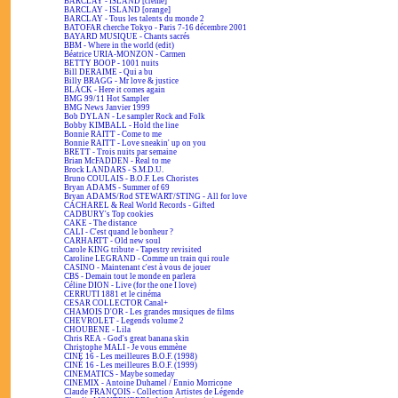
BARCLAY - ISLAND [crème]
BARCLAY - ISLAND [orange]
BARCLAY - Tous les talents du monde 2
BATOFAR cherche Tokyo - Paris 7-16 décembre 2001
BAYARD MUSIQUE - Chants sacrés
BBM - Where in the world (edit)
Béatrice URIA-MONZON - Carmen
BETTY BOOP - 1001 nuits
Bill DERAIME - Qui a bu
Billy BRAGG - Mr love & justice
BLACK - Here it comes again
BMG 99/11 Hot Sampler
BMG News Janvier 1999
Bob DYLAN - Le sampler Rock and Folk
Bobby KIMBALL - Hold the line
Bonnie RAITT - Come to me
Bonnie RAITT - Love sneakin' up on you
BRETT - Trois nuits par semaine
Brian McFADDEN - Real to me
Brock LANDARS - S.M.D.U.
Bruno COULAIS - B.O.F. Les Choristes
Bryan ADAMS - Summer of 69
Bryan ADAMS/Rod STEWART/STING - All for love
CACHAREL & Real World Records - Gifted
CADBURY's Top cookies
CAKE - The distance
CALI - C'est quand le bonheur ?
CARHARTT - Old new soul
Carole KING tribute - Tapestry revisited
Caroline LEGRAND - Comme un train qui roule
CASINO - Maintenant c'est à vous de jouer
CBS - Demain tout le monde en parlera
Céline DION - Live (for the one I love)
CERRUTI 1881 et le cinéma
CESAR COLLECTOR Canal+
CHAMOIS D'OR - Les grandes musiques de films
CHEVROLET - Legends volume 2
CHOUBENE - Lila
Chris REA - God's great banana skin
Christophe MALI - Je vous emmène
CINÉ 16 - Les meilleures B.O.F. (1998)
CINÉ 16 - Les meilleures B.O.F. (1999)
CINEMATICS - Maybe someday
CINEMIX - Antoine Duhamel / Ennio Morricone
Claude FRANÇOIS - Collection Artistes de Légende