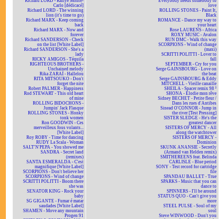
Richard LORD - Rallye Monte-
Everybody needs somebody to
Carlo [dédicacé]
love
Richard LORD - The winning
ROLLING STONES - Paint It,
lion (it's time to go)
Black
Richard MARX - Keep coming
ROMANCE - Dance my way to
back
your heart
Richard MARX - Now and
Rose LAURENS - Africa
forever
ROXY MUSIC - Avalon
Richard SANDERSON - Check
RUN DMC - Walk this way
on the list [White Label]
SCORPIONS - Wind of change
Richard SANDERSON - She's a
(maxi)
lady
SCRITTI POLITTI - Lover to
RICKY AMIGOS - Téquila
fall
RIGHTEOUS BROTHERS -
SEPTEMBER - Cry for you
Unchained melody
Serge GAINSBOURG - Love on
Rika ZARAÏ - Hallelou
the beat
RITA MITSOUKO - Don't
Serge GAINSBOURG & Eddy
forget the nite
MITCHELL - Vieille canaille
Robert PALMER - Happiness
SHEILA - Spacer remix 98 ²
Rod STEWART - This old heart
SHONA - Elodie mon rêve
of mine
Sidney BECHET - Petite fleur /
ROLLING BIDOCHONS -
Dans les rues d'Antibes
Jumpin' Jack Flasque
Sinead O'CONNOR - Jump in
ROLLING STONES - Honky
the river [Test Pressing]
tonk women
SISTER SLEDGE - He's the
Ron GOODWIN - Ces
greatest dancer
merveilleux fous volants...
SISTERS OF MERCY - All
[White Label]
along the watchtower
Roy ROBY - Time for dancing
SISTERS OF MERCY -
RUDY La Scala - Woman
Dominion
SALT'N'PEPA - You showed me
SKUNK ANANSIE - Secretly
SANDRA - Secret land
(Armand van Helden remix)
(remixes)
SMITHEREENS feat. Belinda
SANTA ESMERALDA - C'est
CARLISLE - Blue period
magnifique [White Label]
SONY - Test record for cartridge
SCORPIONS - Don't believe her
file
SCORPIONS - Wind of change
SPANDAU BALLET - True
SCRITTI POLITTI - Boom there
SPARKS - Music that you can
she was
dance to
SENATOR KING - Rock your
SPINNERS - I'll be around
baby
STATUS QUO - Can't give you
SG GIGANTE - Fumar é matar
more
saudades [White Label]
STEEL PULSE - Soul of my
SHAMEN - Move any mountain
soul
Progen 91
Steve WINWOOD - Don't you