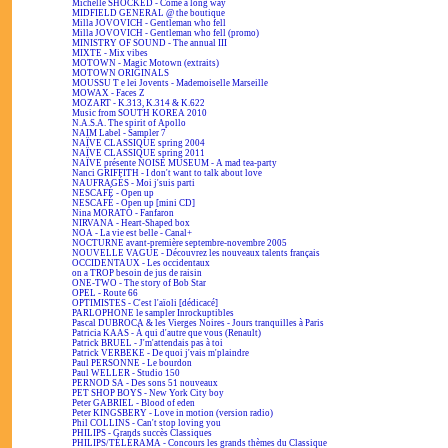
Michelle SHOCKED - Come a long way
MIDFIELD GENERAL @ the boutique
Milla JOVOVICH - Gentleman who fell
Milla JOVOVICH - Gentleman who fell (promo)
MINISTRY OF SOUND - The annual III
MIXTE - Mix vibes
MOTOWN - Magic Motown (extraits)
MOTOWN ORIGINALS
MOUSSU T e lei Jovents - Mademoiselle Marseille
MOWAX - Faces Z
MOZART - K.313, K.314 & K.622
Music from SOUTH KOREA 2010
N.A.S.A. The spirit of Apollo
NAIM Label - Sampler 7
NAÏVE CLASSIQUE spring 2004
NAÏVE CLASSIQUE spring 2011
NAÏVE présente NOISE MUSEUM - A mad tea-party
Nanci GRIFFITH - I don't want to talk about love
NAUFRAGÉS - Moi j'suis parti
NESCAFÉ - Open up
NESCAFÉ - Open up [mini CD]
Nina MORATO - Fanfaron
NIRVANA - Heart-Shaped box
NOA - La vie est belle - Canal+
NOCTURNE avant-première septembre-novembre 2005
NOUVELLE VAGUE - Découvrez les nouveaux talents français
OCCIDENTAUX - Les occidentaux
on a TROP besoin de jus de raisin
ONE-TWO - The story of Bob Star
OPEL - Route 66
OPTIMISTES - C'est l'aïoli [dédicacé]
PARLOPHONE le sampler Inrockuptibles
Pascal DUBROCA & les Vierges Noires - Jours tranquilles à Paris
Patricia KAAS - À qui d'autre que vous (Renault)
Patrick BRUEL - J'm'attendais pas à toi
Patrick VERBEKE - De quoi j'vais m'plaindre
Paul PERSONNE - Le bourdon
Paul WELLER - Studio 150
PERNOD SA - Des sons 51 nouveaux
PET SHOP BOYS - New York City boy
Peter GABRIEL - Blood of eden
Peter KINGSBERY - Love in motion (version radio)
Phil COLLINS - Can't stop loving you
PHILIPS - Grands succès Classiques
PHILIPS/TÉLÉRAMA - Concours les grands thèmes du Classique