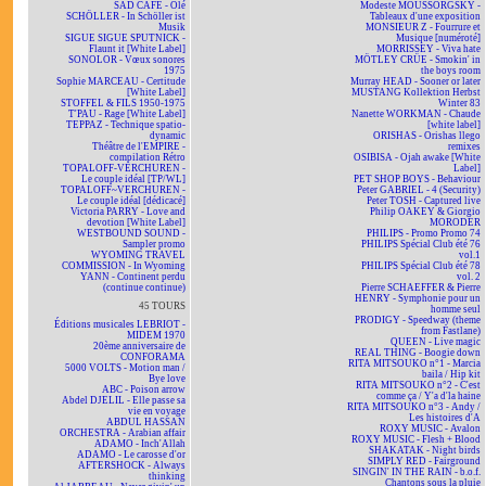
SAD CAFÉ - Olé
Modeste MOUSSORGSKY -
SCHÖLLER - In Schöller ist
Tableaux d'une exposition
Musik
MONSIEUR Z - Fourrure et
SIGUE SIGUE SPUTNICK -
Musique [numéroté]
Flaunt it [White Label]
MORRISSEY - Viva hate
SONOLOR - Vœux sonores
MÖTLEY CRÜE - Smokin' in
1975
the boys room
Sophie MARCEAU - Certitude
Murray HEAD - Sooner or later
[White Label]
MUSTANG Kollektion Herbst
STOFFEL & FILS 1950-1975
Winter 83
T'PAU - Rage [White Label]
Nanette WORKMAN - Chaude
TEPPAZ - Technique spatio-
[white label]
dynamic
ORISHAS - Orishas llego
Théâtre de l'EMPIRE -
remixes
compilation Rétro
OSIBISA - Ojah awake [White
TOPALOFF-VERCHUREN -
Label]
Le couple idéal [TP/WL]
PET SHOP BOYS - Behaviour
TOPALOFF~VERCHUREN -
Peter GABRIEL - 4 (Security)
Le couple idéal [dédicacé]
Peter TOSH - Captured live
Victoria PARRY - Love and
Philip OAKEY & Giorgio
devotion [White Label]
MORODER
WESTBOUND SOUND -
PHILIPS - Promo Promo 74
Sampler promo
PHILIPS Spécial Club été 76
WYOMING TRAVEL
vol.1
COMMISSION - In Wyoming
PHILIPS Spécial Club été 78
YANN - Continent perdu
vol. 2
(continue continue)
Pierre SCHAEFFER & Pierre
HENRY - Symphonie pour un
45 TOURS
homme seul
PRODIGY - Speedway (theme
Éditions musicales LEBRIOT -
from Fastlane)
MIDEM 1970
QUEEN - Live magic
20ème anniversaire de
REAL THING - Boogie down
CONFORAMA
RITA MITSOUKO n°1 - Marcia
5000 VOLTS - Motion man /
baila / Hip kit
Bye love
RITA MITSOUKO n°2 - C'est
ABC - Poison arrow
comme ça / Y'a d'la haine
Abdel DJELIL - Elle passe sa
RITA MITSOUKO n°3 - Andy /
vie en voyage
Les histoires d'A
ABDUL HASSAN
ROXY MUSIC - Avalon
ORCHESTRA - Arabian affair
ROXY MUSIC - Flesh + Blood
ADAMO - Inch'Allah
SHAKATAK - Night birds
ADAMO - Le carosse d'or
SIMPLY RED - Fairground
AFTERSHOCK - Always
SINGIN' IN THE RAIN - b.o.f.
thinking
Chantons sous la pluie