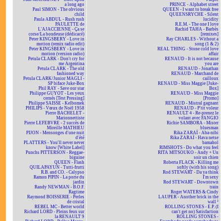
a long ago
PRINCE - Alphabet street
Paul SIMON - The obvious
QUEEN - I want to break free
child
QUEENSRYCHE - Silent
Paula ABDUL - Rush rush
lucidity
PAULETTE de
R.E.M. - The one I love
L'AJACCIENNE - Ça se
Rachid TAHA - Barbès
corse/La boudeuse (dédicacé)
[remixes]
Peter KINGSBERY - Love in
Ray CHARLES - Without a
motion (remix radio edit)
song (1 & 2)
Peter KINGSBERY - Love in
REAL THING - Stone cold love
motion (version radio)
affair
Petula CLARK - Don't cry for
RENAUD - It is not because
me Argentina
you are
Petula CLARK - The old
RENAUD - Jonathan
fashioned way
RENAUD - Marchand de
Petula CLARK/Junior MAGLI -
cailloux
SP biface Juke-Box
RENAUD - Miss Maggie [Juke-
Phil RAY - Save our star
Box]
Philippe GUYOT - Les yeux
RENAUD - Miss Maggie
cernés [Test Pressing]
[Promo]
Philippe SAISSE - Kelbomek
RENAUD - Mistral gagnant
PHILIPS - Vœux de Noël 1958
RENAUD - P'tit voleur
Pierre BACHELET -
RENAULT 4 - Re-prenez le
Marionnettiste
volant avec FANGIO
Pierre LEFEBVRE - 2 succès de
Richie SAMBORA - Mister
Mireille MATHIEU
bluesman
PIJON - Mensonges d'une nuit
Rika ZARAÏ - Aba-nibi
d'été
Rika ZARAÏ - Hava netse
PLATTERS - You'll never never
bamahol
know [White Label]
RIMSHOTS - Do what you feel
Punchs PITTERSON - Reggae-
RITA MITSOUKO - Andy + Un
biguine
soir un chien
QUEEN - Flash
Roberta FLACK - Killing me
QUILAPAYUN - Tutti-frutti
softly (with his song)
R.B. and CO. - Calypso
Rod STEWART - Da ya think
Ramon PIPIN - La porte du
I'm sexy
jardin
Rod STEWART - Downtown
Randy NEWMAN - B.O.F.
train
Ragtime
Roger WATERS & Cindy
Raymond BOISSERIE - Perles
LAUPER - Another brick in the
de cristal
wall ²
REBEL MC - Better world
ROLLING STONES - E.P. (I
Richard LORD - Pleins feux sur
can't get no) Satisfaction
la RENAULT 9
ROLLING STONES -