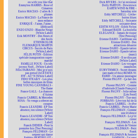
on with you like that
Dick RIVERS - Je t'ai reconnue
Emmylou HARRIS - Rose of
Dolly PARTON - Downtown
Cimarron
EARTH WIND & FIRE -
Enrico MACIAS - 2 ailes & 3
Saturday nite
plumes
Eddy MITCHELL - Lèche-
Enrico MACIAS - La France de
bottes blues
mon enfance
Eddy MITCHELL - Soixante
ENRIQUÉ - J'aime, J'aime...
soixante-deux
[dédicacé]
EDITH NYLON - Edith Nylon
ENZO ENZO - Blanche Neige
Edouard BAER - La bostella
[White Label]
ELEGANCE - Jamais de risque
Erik MONTRY - Des fleurs et
[Test Pressing]
des fusils
Etienne DAHO - Caribbean sea
ETHNIKOLOR
Etienne DAHO - Des
F.LEMARQUE/MARTIN
attractions désastre
CIRCUS - Succès de Paris
Etienne DAHO - Epaule tattoo
[White Label]
Etienne DAHO - Epaule tattoo
FÉLIX POTIN - Édition
(maxi)
spéciale inauguration super-
Etienne DAHO - Il ne dira pas
marché
[White Label]
FAMILLE FOUX - Un très
Etienne DAHO - Les voyages
joyeux Noël... [White Label]
immobiles
Félix FAIRANO - Moi je n'suis
EURYTHMICS - Sweet dreams
pas pressé [ACÉTATE]
(are made of this) REMIX 91
FFF - AC² N [White Label]
FARID - Un amour montagne
FIDO STEAKY - Les plus
Florent PAGNY - Ça fait des
belles musiques de films
nuits
FINE YOUNG CANNIBALS -
Florent PAGNY - Comme
The flame
d'habitude [Claude François]
France GALL - La chanson
Florent PAGNY - Jolie môme
d'Azima
[Léo Ferré]
Francis CABREL & Mercedes
Florent PAGNY - Tue-moi
SOSA - Yo vengo a ofrecer mi
FORBANS - Lève ton ful de là
corazon
Francis CABREL - Je rêve
Francis LEANDRI - EP Ton
Francis CABREL - Petite Marie
absence, ton silence [White
François FELDMAN - Comme
Label]
une évidence
Francis LEANDRI - SP Ton
François FELDMAN - Le p'tit
absence, ton silence [White
cireur
Label]
François FELDMAN - Les
Franck DIDIER - Pour la
valses de Vienne
première fois [Test Pressing]
François FELDMAN - Petit
François FELDMAN - Le
Frank
serpent qui danse
François FELDMAN & Joniece
Frédéric BERTHELOT -
JAMISON - J'ai peur