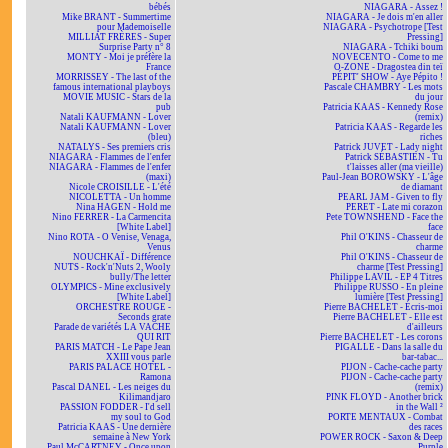
bébés
NIAGARA - Assez !
Mike BRANT - Summertime
NIAGARA - Je dois m'en aller
pour Mademoiselle
NIAGARA - Psychotrope [Test
MILLIAT FRÈRES - Super
Pressing]
Surprise Party n° 8
NIAGARA - Tchiki boum
MONTY - Moi je préfère la
NOVECENTO - Come to me
France
O-ZONE - Dragostea din teï
MORRISSEY - The last of the
PÉPIT' SHOW - Aye Pépito !
famous international playboys
Pascale CHAMBRY - Les mots
MOVIE MUSIC - Stars de la
du jour
pub
Patricia KAAS - Kennedy Rose
Natali KAUFMANN - Lover
(remix)
Natali KAUFMANN - Lover
Patricia KAAS - Regarde les
(bleu)
riches
NATALYS - Ses premiers cris
Patrick JUVET - Lady night
NIAGARA - Flammes de l'enfer
Patrick SÉBASTIEN - Tu
NIAGARA - Flammes de l'enfer
t'laisses aller (ma vieille)
(maxi)
Paul-Jean BOROWSKY - L'âge
Nicole CROISILLE - L'été
de diamant
NICOLETTA - Un homme
PEARL JAM - Given to fly
Nina HAGEN - Hold me
PERET - Late mi corazon
Nino FERRER - La Carmencita
Pete TOWNSHEND - Face the
[White Label]
face
Nino ROTA - O Venise, Venaga,
Phil O'KINS - Chasseur de
Venus
charme
NOUCHKAÏ - Différence
Phil O'KINS - Chasseur de
NUTS - Rock'n'Nuts 2, Wooly
charme [Test Pressing]
bully/The letter
Philippe LAVIL - EP 4 Titres
OLYMPICS - Mine exclusively
Philippe RUSSO - En pleine
[White Label]
lumière [Test Pressing]
ORCHESTRE ROUGE -
Pierre BACHELET - Écris-moi
Seconds grate
Pierre BACHELET - Elle est
Parade de variétés LA VACHE
d'ailleurs
QUI RIT
Pierre BACHELET - Les corons
PARIS MATCH - Le Pape Jean
PIGALLE - Dans la salle du
XXIII vous parle
bar-tabac...
PARIS PALACE HOTEL -
PIJON - Cache-cache party
Ramona
PIJON - Cache-cache party
Pascal DANEL - Les neiges du
(remix)
Kilimandjaro
PINK FLOYD - Another brick
PASSION FODDER - I'd sell
in the Wall ²
my soul to God
PORTE MENTAUX - Combat
Patricia KAAS - Une dernière
des races
semaine à New York
POWER ROCK - Saxon & Deep
Paul McCARTNEY - Once upon
Purple