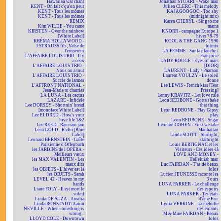
Hawaiian war chant
Jonathan STUART - Wako man
KENT - On fait c'qu'on peut
Julien CLERC - This melody
KENT - Tous les mômes
KAJAGOOGOO - Too shy
KENT - Tous les mômes
(midnight mix)
REMIX
Karen CHERYL - Sing to me
Kim WILDE - You came
mama
KIRSTEN - Over the rainbow
KNORR - campagne Europe 1
[White Label]
hiver 78-79
KRÉMA HOLLYWOOD -
KOOL & THE GANG 1990
J.STRAUSS fils, Valse de
hitmix
l'empereur
LA FEMME - Sur la planche /
L'AFFAIRE LOUIS TRIO - Il y
Françoise
a ceux
LADY ROUGE - Eyes of mars
L'AFFAIRE LOUIS TRIO -
[DIOR]
Nous on a tout
LAURENT - Lady / Pharaon
L'AFFAIRE LOUIS TRIO -
Laurent VOULZY - Le soleil
Succès de larmes
donne
L'AFFRONT NATIONAL -
Lee LEWIS - French kiss [Test
Jean-Marie tu charries
Pressing]
LA LUNA - Les cactus
Lenny KRAVITZ - Let love rule
LAZARE - Infidèle
Leon REDBONE - Gotta shake
Lee DORSEY - Shortnin' bread
that thing
[monoface White Label]
Leon REDBONE - Play Gipsy
Lee ELDRED - How's your
play
love life 1&2
Leon REDBONE - Sugar
Lee REED - Ram ram jam
Leonard COHEN - First we take
Lena GOLD - Radio [Blue
Manhattan
Label]
Linda SCOTT - Starlight,
Leonard BERNSTEIN - Gaîté
starbright
Parisienne d'Offenbach
Louis BERTIGNAC et les
les JARDINS de l'OPÉRA -
Visiteurs - Ces idées-là
Meilleurs vœux
LOVE AND MONEY -
les MAX VALENTIN - Les
Halleluiah man
maux dits
Luc FAIRDAN - T'as de beaux
les OBJETS - L'hiver est là
lolos
les OBJETS - Sarah
Lucien JEUNESSE raconte les
LEVEL 42 - Heaven in my
3 ours
hands
LUNA PARKER - Le challenge
Liane FOLY - Il est mort le
des espoirs
soleil
LUNA PARKER - Tes états
Linda DE SUZA - Amalia
d'âme Eric
Linda RONSTADT/Aaron
Lydia VERKINE - La mélodie
NEVILLE - When something is
des enfants
wrong...
M & Mme FAIRDAN - Beaux
LLOYD COLE - Downtown
lolos