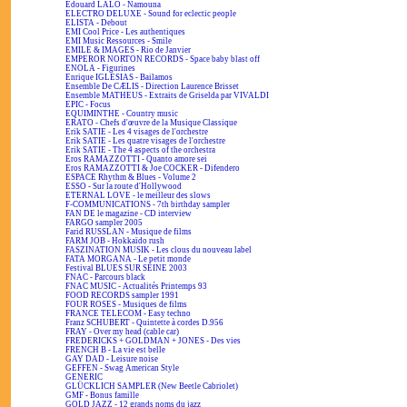
Edouard LALO - Namouna
ELECTRO DELUXE - Sound for eclectic people
ELISTA - Debout
EMI Cool Price - Les authentiques
EMI Music Ressources - Smile
EMILE & IMAGES - Rio de Janvier
EMPEROR NORTON RECORDS - Space baby blast off
ENOLA - Figurines
Enrique IGLESIAS - Bailamos
Ensemble De CÆLIS - Direction Laurence Brisset
Ensemble MATHEUS - Extraits de Griselda par VIVALDI
EPIC - Focus
EQUIMINTHE - Country music
ERATO - Chefs d'œuvre de la Musique Classique
Erik SATIE - Les 4 visages de l'orchestre
Erik SATIE - Les quatre visages de l'orchestre
Erik SATIE - The 4 aspects of the orchestra
Eros RAMAZZOTTI - Quanto amore sei
Eros RAMAZZOTTI & Joe COCKER - Difendero
ESPACE Rhythm & Blues - Volume 2
ESSO - Sur la route d'Hollywood
ETERNAL LOVE - le meilleur des slows
F-COMMUNICATIONS - 7th birthday sampler
FAN DE le magazine - CD interview
FARGO sampler 2005
Farid RUSSLAN - Musique de films
FARM JOB - Hokkaïdo rush
FASZINATION MUSIK - Les clous du nouveau label
FATA MORGANA - Le petit monde
Festival BLUES SUR SEINE 2003
FNAC - Parcours black
FNAC MUSIC - Actualités Printemps 93
FOOD RECORDS sampler 1991
FOUR ROSES - Musiques de films
FRANCE TELECOM - Easy techno
Franz SCHUBERT - Quintette à cordes D.956
FRAY - Over my head (cable car)
FREDERICKS + GOLDMAN + JONES - Des vies
FRENCH B - La vie est belle
GAY DAD - Leisure noise
GEFFEN - Swag American Style
GENERIC
GLÜCKLICH SAMPLER (New Beetle Cabriolet)
GMF - Bonus famille
GOLD JAZZ - 12 grands noms du jazz