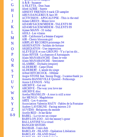
A & B - Suzanne
G
A FILETTA - Don Juan
Abed AZRIÉ - Suerte
H
ABSENT FRIENDS 4 track CD sampler
ABUS DANGEREUX face 39
I
ACTIVISION - APOCALYPSE - This is the end
J
Adam GREEN - Minor love
ADAMI/SACEM/MIDEM - TALENTS 98
K
ADAMI/SACEM/MIDEM - TALENTS 99
Aimee MANN - 31 today
L
AÏOLI - Les vilains
AIR - Californie/La femme d'argent
M
AIR - Cherry blossom girl
AIRPLAY RECORDS printemps 94
N
AKHENATON - Soldats de fortune
O
AKHENATON - Une impression
ALÉVÊQUE et son GROUPO - Y'a c'qu'on dit...
P
Alain HIVER - La chanson d'Antraigues
Alain MANARANCHE - Dans le vent
Q
Alain MANARANCHE - Sentiment
ALAMBIC - Dichaïtz (respire)
R
ALDEBERT - Carpe Diem
ALDEBERT - L'année du singe
S
Alfred HITCHCOCK - 100ème
T
Angie STONE feat. Snoop Dogg - I wanna thank ya
Annette BANNEVILLE Quintet - Folksongs
U
Annie LENNOX - Why
ARCHIVE - Get out
V
ARCHIVE - The way you love me
ARCHIVE:disc
W
Aretha FRANKLIN - A rose is still a rose
Art MENGO - Magdeleine
X
ARTE - Les 4 saisons
Y
Association Valentin HAÜY - Fables de la Fontaine
Audrey LAVERGNE - Facing mirrors 2.0
Z
AUVIDIS - Religions du monde
Axelle RED - Je me fâche
0-9
BABEL - La vie est un cirque
BABYLON ZOO - All the money's gone
BALLANTINE'S Le rituel
BANGER SISTERS
BAOBAB - 3 mix dub
BARCLAY - ISLAND - Opération Libération
BARCLAY - ISLAND [bleu]