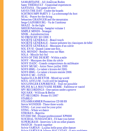
SAMARITAINE - All American Rodeo
Samy THIÉBAULT - Upanishad experiences
SANTANA - The game of love
SAVES THE DAY - Under the boards
SCHTROUMPF PARTY 3 - La schtroumpf du foot
SEAL - Prayer for the dying
Sebastien GRAINGER and the mountains
Serge GAINSBOURG - Vu de l'intérieur
SHAZZ - In the light
SHEER Publishing - Sampler volume 1
SIMPLE MINDS - Stranger
SINIK - Autodestruction
SO FRENCHY SO CHIC 1
SOCIÉTÉ GÉNÉRALE - Brasil touch
SOCIÉTÉ GÉNÉRALE - Junior présente les classiques de bébé
SOCIÉTÉ GÉNÉRALE - Musiques d'un siècle
SOL EN SI - Quand j'aime une fois...
SOL MONDO - Rendez-vous sur Mars
SOLA - Missile Sol-Sol
SONS OF THE DESERT - Within a mile
SONY - Musiques des films du siècle
SONY DADC - Grands compositeurs du millénaire
SONY MUSIC - Artist News juillet 1999
SONY-BMG - Le talent s'écoute été 2005
SONY-BMG - Le talent s'écoute rentrée 2006
SOON E MC - O.P.I.D.
Sophie ELLIS-BEXTOR - Mixed up world
SOUL ASYLUM - I will still be laughing
SOULFINGER EXPERIENCE - Tout est possible
SPLINE & LA MAUVAISE HERBE - Faiblesse et vanité
SPV RECORDINGS - One nation under a groove
SQUAKK - Willisau & Berlin
ST2 RECORDS - Promo 01/2007
STABILO
STEAMHAMMER Promotion CD 88/89
Stevie WONDER - These three words
STING - Let your soul be your pilot
STING - When we dance
STROKES - Reptilia
STUDIO SM - Disque professionnel XP9000
SUICIDAL TENDANCIES - I'll hate you better
SUPERGRASS - Interview Life on other planets
SWATCH - Swatch together
Sylvie VARTAN - La plus belle pour aller danser
Sylvie VARTAN & Johnny HALLYDAY - Il mio problema