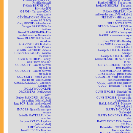
Privilège [maxi]
Frankie SMITH - The auction
Frédéric BERTHELOT -
Freddie MERCURY - The great
Privilège [SP]
pretender
G-I JOE - (I'm sorry) Don't
Frédéric CHATEAU - Le
worry tonite
malheur des uns... [White Label]
GÉNÉRATION 60 - Hits des
FREEMEN - Military beat
années 60 (1 & 2)
(strumentale)
Gary MOORE - After the war
FULL METAL HITS
Georges BRASSENS - Le
GÉLOU - Salomé E.P. [White
fantôme
Label]
Gérard BLANCHARD - Elle
GAMINE - Le voyage
voulait revoir sa Normandie
GAROU - Je n'attendais que
Gérard BLANCHARD - Rock
vous
Amadour
Gary MOORE - One day
GIANTS OF ROCK - Little
Gary NUMAN - We are glass
Richard & Carl Perkins
[White Label]
GIBSON BROTHERS - Sheela
George MICHAEL - Careless
Gilles VIGNEAULT - I went to
whisper
the market
George MICHAEL - Older
Glenn MEDEIROS - Lonely
Gérard BLANC - Du soleil dans
won't leave me alone
la nuit
GOD'S GIFT - Love to see you
GETZ/GILBERTO - The girl
cry (1304)
from Ipanema
GOD'S GIFT - Love to see you
Gilbert BÉCAUD - Désirée
cry (1314)
GIPSY KINGS - Djobi, djoba
GOD'S GIFT - Would you do
GOGOL 1er - Voilà des paroles
that for me [White Label]
faciles à comprendre
GRUNDIG/DECCA - Concours
GOLD - Laissez-nous chanter
Cosmos 70
GOLD - Tropicana / T'es pas
HOLLYWOOD CLUB
fou
ORCHESTRA - Hollywood
GUNS N'ROSES - Knockin' on
party
heaven's door
Hubert MANDRIN - Si j'avais
GUNS N'ROSES - Sweet child
des dollars [White Label]
o'mine (remix)
Iggy POP - Livin' on the edge of
HALL & OATES - Maneater
the night
[White Label]
IMAGES - Quand la musique
HAPPY MONDAYS -
tourne
Hallelujah
Isabelle MAYEREAU - Les
HAPPY MONDAYS - Kinky
mouches
afro
Jacques YVART - Le phare
HAPPY MONDAYS - Step on
[White Label]
(US Mix)
JAMES - Come home
Hubert-Félix THIÉFAINE -
Jean GUIDONI - Tous des
Precox ejaculator