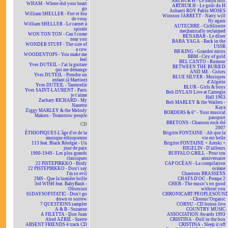
ARTHUR H - Le baron noir
WHAM - Where did your heart
ARTHUR H - Le goût du H
go
Ashanti ROY Pablo MOSES
William SHELLER - Fier et fou
Winston JARRETT - Natty will
de vous
fly again
William SHELLER - Le carnet à
AUTECHRE - Cichlisuite
spirale
mechanically reclaimed
WON TON TON - Can I come
BÉNABAR - Le dîner
near you
BABA YAGA - Back in the
WONDER STUFF - The size of
USSR
a cow
BB KING - Grandes mitos
WOODENTOPS - You make me
BBM - City of gold
feel
BEL CANTO - Rumour
Yves DUTEIL - J'ai la guitare
BETWEEN THE BURIED
qui me démange
AND ME - Colors
Yves DUTEIL - Prendre un
BLUE SILVER - Musiques
enfant (à Martine)
d'Algérie
Yves DUTEIL - Tarentelle
BLUR - Girls & boys
Yves SAINT-LAURENT - Paris
Bob DYLAN Live at Carnegie
je t'aime
Hall 1963
Zachary RICHARD - My
Bob MARLEY & the Wailers -
Nanette
Kaya
Ziggy MARLEY & the Melody
BORDERS & 6° - Your musical
Makers - Tomorrow people
passport
BRETONS - Chanson rock été
CD
2007
ÉTHIOPIQUES L'âge d'or de la
Brigitte FONTAINE - Ah que la
musique éthiopienne
vie est belle
113 feat. Black Rénégat - Un
Brigitte FONTAINE + Areski +
jour de paix
HIGELIN - D'ailleurs
1900-1949 - Les plus grands
BUFFALO GRILL - Pour ton
classiques
anniversaire
22 PISTEPIRKKO - Birdy
CAP OCÉAN - La compilation
22 PISTEPIRKKO - Don't say
océane
I'm so evil
Chantons BRASSENS
2MS - Que la lumière brille
CHATS D'OC - Pompe 2
3rd WISH feat. BabyBash -
CHER - The music's no good
Obsesion
without you
65DAYSOFSTATIC - Don't go
CHRONICART/PEOPLESOUN
down to sorrow
- Chronic'Organic
7 QUESTIONS sampler
CORNU - CD bonus live
A & B - Suzanne
COUNTRY MUSIC
A FILETTA - Don Juan
ASSOCIATION Awards 1993
Abed AZRIÉ - Suerte
CRISTINA - Doll in the box
ABSENT FRIENDS 4 track CD
CRISTINA - Sleep it off