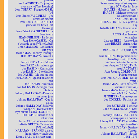
putains
Hubert-Félix THIÉFAINE -
Jean LAPOINTE - Tu jongles
Sweet amanite phalloïde queen
avec ma vie [Test Pressing]
Iggy POP - Cry for love
Jean TOPART - Peugeot 604 SL
IMAGES - Maîtresse (maxi)
V6
IMAGES - Maîtresse (touche
Jean-Bruno FALGUIÈRE - Les
pas à mes tresses)
écrans de cinéma
INXS - Devil inside
Jean-Louis ROLLAND - La
IRRÉSISTIBLES - My year is a
jeunesse est finie [Test
day
Pressing]
Isabelle ADJANI - Princesse au
Jean-Patrick CAPDEVIELLE -
petit pois
Born to cry
JACNO - Les langues
JEAN-PHILIPPE - Pardonne
étrangères
Jean-Pierre CASSEL - On
Jacques BREL - Amsterdam
s'accorde et on [White Label]
Jane BIRKIN - Amours des
Jeane MANSON - Les larmes
feintes
aux yeux
Jane BIRKIN - Et quand bien
Jeanne MAS - Johnny Johnny ²
même
JEREMY DAYS - Give it a
Jane BIRKIN - Help camionneur
name
Jean-Baptiste QUENIN -
Jerry REED - Amos Moses
Veilleur de toutes les nuits
Joan BAEZ - Asimbonanga
Jean-Jacques DEBOUT - Un
Joe DASSIN - Kanterbräu
mot [ACÉTATE]
Joe DASSIN - L'été indien
Jean-Jacques GOLDMAN -
Joe DASSIN - Me que me que
Puisque tu pars
Joe DASSIN - Quand on a seize
Jean-Paul GAULTIER - Noisy
ans
(remix)
Joe DASSIN - Vive moi
Jeanne MAS - Cœur en stéréo
Joe JACKSON - Stranger than
(nouvelle version)
fiction
Jeanne MAS - Johnny Johnny
Johnny HALLYDAY - Dans un
Jeanne MAS - L'enfant
an ou un jour
JENNIFER - Amour express
Johnny HALLYDAY - Que je
Joe COCKER - Unchain my
t'aime
heart
Johnny HALLYDAY & Sylvie
Joe SATRIANI - I believe
VARTAN - Bye bye baby
John MELLENCAMP - Last
Joye du vin à CHÂTEAUNEUF
chance
DU PAPE - Chansons des
Johnny HALLYDAY - Ça ne
échansons
change pas un homme
Julien CLERC - Ce n'est rien
Johnny HALLYDAY - Cadillac
Juliette GRÉCO - Ta jalousie
(picture-disc)
[White Label]
Johnny HALLYDAY - Derrière
KARAJAN - BRAHMS, danses
l'amour
hongroises + catalogue
Johnny HALLYDAY - Succès
Kenny BALL & his jazz band -
1961-1973