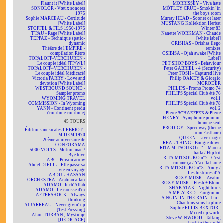
Flaunt it [White Label]
MORRISSEY - Viva hate
SONOLOR - Vœux sonores
MÖTLEY CRÜE - Smokin' in
1975
the boys room
Sophie MARCEAU - Certitude
Murray HEAD - Sooner or later
[White Label]
MUSTANG Kollektion Herbst
STOFFEL & FILS 1950-1975
Winter 83
T'PAU - Rage [White Label]
Nanette WORKMAN - Chaude
TEPPAZ - Technique spatio-
[white label]
dynamic
ORISHAS - Orishas llego
Théâtre de l'EMPIRE -
remixes
compilation Rétro
OSIBISA - Ojah awake [White
TOPALOFF-VERCHUREN -
Label]
Le couple idéal [TP/WL]
PET SHOP BOYS - Behaviour
TOPALOFF~VERCHUREN -
Peter GABRIEL - 4 (Security)
Le couple idéal [dédicacé]
Peter TOSH - Captured live
Victoria PARRY - Love and
Philip OAKEY & Giorgio
devotion [White Label]
MORODER
WESTBOUND SOUND -
PHILIPS - Promo Promo 74
Sampler promo
PHILIPS Spécial Club été 76
WYOMING TRAVEL
vol.1
COMMISSION - In Wyoming
PHILIPS Spécial Club été 78
YANN - Continent perdu
vol. 2
(continue continue)
Pierre SCHAEFFER & Pierre
HENRY - Symphonie pour un
45 TOURS
homme seul
PRODIGY - Speedway (theme
Éditions musicales LEBRIOT -
from Fastlane)
MIDEM 1970
QUEEN - Live magic
20ème anniversaire de
REAL THING - Boogie down
CONFORAMA
RITA MITSOUKO n°1 - Marcia
5000 VOLTS - Motion man /
baila / Hip kit
Bye love
RITA MITSOUKO n°2 - C'est
ABC - Poison arrow
comme ça / Y'a d'la haine
Abdel DJELIL - Elle passe sa
RITA MITSOUKO n°3 - Andy /
vie en voyage
Les histoires d'A
ABDUL HASSAN
ROXY MUSIC - Avalon
ORCHESTRA - Arabian affair
ROXY MUSIC - Flesh + Blood
ADAMO - Inch'Allah
SHAKATAK - Night birds
ADAMO - Le carosse d'or
SIMPLY RED - Fairground
AFTERSHOCK - Always
SINGIN' IN THE RAIN - b.o.f.
thinking
Chantons sous la pluie
Al JARREAU - Never givin' up
Sophie ELLIS-BEXTOR -
[Test Pressing]
Mixed up world
Alain TURBAN - Mystique
Steve WINWOOD - Talking
[DÉDICACÉ]
back to the night