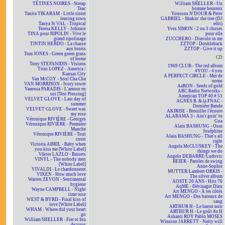
TÉTINES NOIRES - Streap
William SHELLER - Un
Teac
homme heureux
Tanita TIKARAM - Little sister
Youssou N'DOUR & Peter
leaving town
GABRIEL - Shakin' the tree (DJ
Tanya St VAL - Tropical
edit)
Teresa KELLY - Johnnie
Yves SIMON - 2 ou 3 choses
TINA pour RIPOLIN - Vive le
pour elle
grand ripolinage
ZUCCHERO - Diavolo in me
TINTIN HEBDO - La chasse
ZZTOP - Doubleback
aux bruits
ZZTOP - Give it up
Tom JONES - Green green grass
CD
of home
Tony STEFANIDIS - Visions
1969 CLUB - The red album
Trini LOPEZ - America /
4YOU - 4 you
Kansas City
A PERFECT CIRCLE - Mer de
Van McCOY - Soul Cha Cha
noms
VAN MORRISON - Ivory tower
AaRON - Seeds of gold
Vanessa PARADIS - L'amour en
ABC Radio Networks -
soi [Test Pressing]
American TOP 40 # 51
VELVET GLOVE - Last day of
AGNÈS B. & la FNAC -
summer
Dernière Bande
VELVET GLOVE - Sweet was
AKIRISE - Brouiller l'écoute
my rose
ALABAMA 3 - Ain't goin' to
Véronique RIVIÈRE - Georges
Goa
Véronique RIVIÈRE - Première
Alain BASHUNG - Osez
Manche
Joséphine
Véronique RIVIÈRE - Tout
Alain BASHUNG - That's all
court
right
Victoria ABRIL - Baby when
Angela McCLUSKEY - The
you kiss me [White Label]
things we do
Viktor LAZLO - Baisers
Angelo DEBARRE/Ludovic
VINYL - The nobody men
BEIER - Paroles de swing
[White Label]
Anne-Sophie
VIVALDI - Le chardonneret
MUTTER/Lambert ORKIS -
VIXEN - How much love
The silver album
Warren ZEVON - Sentimental
AOSTE 20 ANS - Hits 76
hygiene
AqME - Dévisager Dieu
Wayne CAMPBELL - Night
Art MENGO - À tes côtés
time rose
Art MENGO - Des bateaux de
WEST & BYRD - Final kiss of
sang
love [White Label]
ARTHUR H - Le baron noir
WHAM - Where did your heart
ARTHUR H - Le goût du H
go
Ashanti ROY Pablo MOSES
William SHELLER - Fier et fou
Winston JARRETT - Natty will
de vous