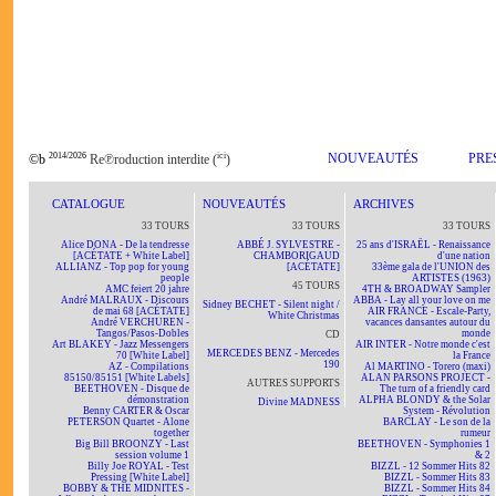
2014/2026
ici
NOUVEAUTÉS
PRE
©b
Re℗roduction interdite (
)
CATALOGUE
NOUVEAUTÉS
ARCHIVES
33 TOURS
33 TOURS
33 TOURS
Alice DONA - De la tendresse
ABBÉ J. SYLVESTRE -
25 ans d'ISRAËL - Renaissance
[ACÉTATE + White Label]
CHAMBORIGAUD
d'une nation
ALLIANZ - Top pop for young
[ACÉTATE]
33ème gala de l'UNION des
people
ARTISTES (1963)
45 TOURS
AMC feiert 20 jahre
4TH & BROADWAY Sampler
André MALRAUX - Discours
ABBA - Lay all your love on me
Sidney BECHET - Silent night /
de mai 68 [ACÉTATE]
AIR FRANCE - Escale-Party,
White Christmas
André VERCHUREN -
vacances dansantes autour du
Tangos/Pasos-Dobles
monde
CD
Art BLAKEY - Jazz Messengers
AIR INTER - Notre monde c'est
MERCEDES BENZ - Mercedes
70 [White Label]
la France
190
AZ - Compilations
Al MARTINO - Torero (maxi)
85150/85151 [White Labels]
ALAN PARSONS PROJECT -
AUTRES SUPPORTS
BEETHOVEN - Disque de
The turn of a friendly card
démonstration
ALPHA BLONDY & the Solar
Divine MADNESS
Benny CARTER & Oscar
System - Révolution
PETERSON Quartet - Alone
BARCLAY - Le son de la
together
rumeur
Big Bill BROONZY - Last
BEETHOVEN - Symphonies 1
session volume 1
& 2
Billy Joe ROYAL - Test
BIZZL - 12 Sommer Hits 82
Pressing [White Label]
BIZZL - Sommer Hits 83
BOBBY & THE MIDNITES -
BIZZL - Sommer Hits 84