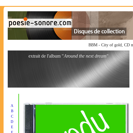
BBM - City of gold, CD 
extrait de l'album "
Around the next dream
"
A
B
C
D
E
F