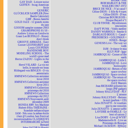
BJÖRK - Post
GAY DAD - Leisure noise
BOB MARLEY & THE
GEFFEN - Swag American
WAILERS 1967-1972
Style
BRICE DE NICE - J't'ai cassé !
GENERIC
Céline DION - 1 fille & 4 types
GLÜCKLICH SAMPLER (New
Céline DION - D'eux
Beetle Cabriolet)
Christian BOURGEOIS -
GMF - Bonus famille
Disque Bayard n°1
GOLD JAZZ - 12 grands noms
CLUB TINNIE - Mystérieuses
du jazz
rencontres
GOOOM sampler summer 2003
DAFT PUNK - Vidéo medley
GRAMOPHONE 01/10 -
DANDY WARHOLS - Smoke it
Andrew Litton on Gershwin
DARGAUD BOOX 1 - Canal+
Grant Lee BUFFALO - Honey
FREDERICKS + GOLDMAN +
don't think
JONES - Rouge
GROOVE ARMADA - Easy
GENESIS Live - The way we
Gustav LEONHARDT joue
walk
Louis COUPERIN
IAM - Je danse le mia
HANDSOME BOY
IGGY POP - Iggy
MODELING SCHOOL - The
JAMIROQUAI - Corner of the
world's gone mad
earth
Hector ZAZOU - Lights in the
JAMIROQUAI - Little L
dark
JAMIROQUAI - Love
Hervé VILARD - La vie est
foolosophy
belle, le monde est beau
JAMIROQUAI - Return of the
Hildegard von BINGEN - O vis
space cowboy
aeternitatis
JAMIROQUAI - Space cowboy
HMNEWS Collection automne
JAMIROQUAI - The return of
hiver 2010
the space cowboy
HMNEWS Collection automne
JAZZ Masters
hiver 2011
Jean RICHARD présente les
HMNEWS Collection
loups (PIF gadget)
printemps été 2010
Johnny HALLYDAY - PLV
HMNEWS Collection
L'attente
printemps été 2012
Johnny HALLYDAY - Retiens
HMNEWS Nouveautés août
la nuit (parfum + CD)
décembre 2009
Julie ZENATTI - Je voudrais
HONDA HRV Joy Machine
que tu me consoles
Hubert-Félix THIÉFAINE -
Julie ZENATTI - L'amour suffit
Scandale mélancolique
LAVERIE de FAMILLE - Le
IAM - Nés sous la même étoile
best of saison 2
iJazz @ London Jazz Festival
Lisa DOBY - Live @ WYB7
incontournables CLASSIQUES
Mademoiselle K - Live au
INTERMARCHÉ la Ferté
Printemps de Bourges
Bernard
Michael JACKSON - HIStory
Irène JACOB lit Haruki