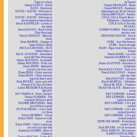
Tiger in a dress
du beurre
Daniel LEDUC - Soleil
Claude FRANÇOIS - Reste
DAVE - Hurlevent
Claude ROGEN - Fantaisie
DAVID + DAVID - Welcome to
Impromptu op. 66 de Chopin
the boomtown
Claudia BRÜCKEN - Fanatic
DAVID + DAVID - Welcome to
COCA-COLA French Rock -
the boomtown [monoface]
Téléphone + Starshooter
David KNOPFLER - Lonely is
COCA-COLA Nicolas
the night
PEYRAC
David KOVEN - Bord à bord
COMMUNARDS - Don't leave
[Test Pressing]
me this way
David LINDLEY - Mercury
CROWDED HOUSE - Fall at
blues
your feet
Dean MARTIN - Change of
CURE - Just like heaven
heart [White Label]
CURE - Never enough
DECCA/GRUNDIG - Hi-Fi
DANI - Papa vient d'épouser la
Stéréo Phase 4
bonne
Dee D. JACKSON - Automatic
Daniel DARC - La ville
lover 88 [Test Pressing]
Danielle DARRIEUX - Le
Démis ROUSSOS - So dreamy
temps d'aimer
Démis ROUSSOS - With you
Dante AGOSTINI - Initiation à
Denis PEPIN - Marinette
la batterie
(j'avais l'air d'un con)
David HALLYDAY - Ooh la la
Diana ROSS - Chain reaction
David HALLYDAY - Wanna
Diana ROSS - Chain reaction
take my time
(special dance mix)
David KOVEN - Afrique
Dick RIVERS - Ainsi soit-elle
David MARTIAL - Célimène
Disque d'Or Top 50 biface
David Mc NEIL - Tiramisu
Glenn MEDEIROS & Florent
DEAD OR ALIVE - Brand new
PAGNY
lover
DO VISSINGA - Porto Vecchio
DEF LEPPARD - Animal
Donna SUMMER - The
DEF LEPPARD - Animal
wanderer [White Label]
(spécial promo)
DOOBIE BROTHERS - Real
DEF LEPPARD - Let's get
love [White Label]
rocked
DUTCH DIESEL - Goin' back
DEF LEPPARD - Let's get
to China
rocked (poster)
Elliott MURPHY - Closer
DEF LEPPARD - Let's get
Elton JOHN - Easier to walk
rocked (teaser)
away
DEPECHE MODE - Everything
Elton JOHN - I don't wanna go
counts (live)
on with you like that
Dick RIVERS - Je t'ai reconnue
Emmylou HARRIS - Rose of
Dolly PARTON - Downtown
Cimarron
EARTH WIND & FIRE -
Enrico MACIAS - 2 ailes & 3
Saturday nite