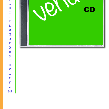
G
H
I
J
K
L
M
N
O
P
Q
R
S
T
U
V
W
X
Y
Z
0-9