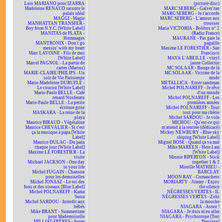
Luis MARIANO pour IZARRA
(picture-disc)
Madeleine RENAUD raconte le
MARC SEBERG - Galver'ran
palais idéal
MARC SEBERG - Je t'accorde
MAGGI - Magie
MARC SEBERG - L'amour aux
MANHATTAN TRANSFER -
trousses
Boy from N.Y.C. [White Label]
Maria VICTORIA - Boléros n° 2
MANITAS de PLATA -
(Radio France)
Hommages
MAURANE - Pas gaie la
MANTRONIX - Don't go
pagaille
messin' with my heart
Maxime LE FORESTIER - San
Marc LAVOINE - Fils de moi
Francisco
[White Label]
MAYA L'ABEILLE - vinyl
Marcel PAGNOL - La partie de
jaune Collector
cartes (Marius)
MC SOLAAR - Bouge de là
MARIE-CLAIRE/PHILIPS - Un
MC SOLAAR - Victime de la
soir de Vie Parisienne
mode
Marie-Madeleine DURUFLÉ -
METALLICA - Enter sandman
Le coucou [White Label]
Michel POLNAREFF - Je rêve
Marie-Paule BELLE - Café
d'un monde
renard/Nosferatu
Michel POLNAREFF - Les
Marie-Paule BELLE - La petite
premières années
écriture grise
Michel POLNAREFF - Tout
MASKARA - La reine de la
tout pour ma chérie
playa
Michel SARDOU - Je vole
Maurice BIRAUD - Végétaline
MICHOU - Qu'est-ce qui
Maurice CHEVALIER - Si c'est
m'attend à la rentrée (dédicacé)
ça la musique à papa [White
Mickey NEWBURY - Blue sky
Label]
shining [White Label]
Maurice DULAC - Du pain
Miguel BOSÉ - Quand ça va mal
chaque jour [White Label]
Mike MAREEN - Here I am
Maxime LE FORESTIER - La
[White Label]
visite
Minnie RIPERTON - Stick
Michael JACKSON - One day
together 1 & 2
in your life
Mireille MATHIEU -
Michel FUGAIN - Chanson
BARCLAY
pour les demoiselles
MOON RAY - Comanchero
Michel JONASZ - Le roi des
MORIARTY - Jimmy / Enjoy
fous et des oiseaux [Blue Label]
the silence
Michel POLNAREFF - Kama
NÉGRESSES VERTES - IL
Sutra
NÉGRESSES VERTES - Zobi
Michel SARDOU - Interdit aux
la mouche
bébés
NIAGARA - Assez !
Mike BRANT - Summertime
NIAGARA - Je dois m'en aller
pour Mademoiselle
NIAGARA - Psychotrope [Test
MILLIAT FRÈRES - Super
Pressing]