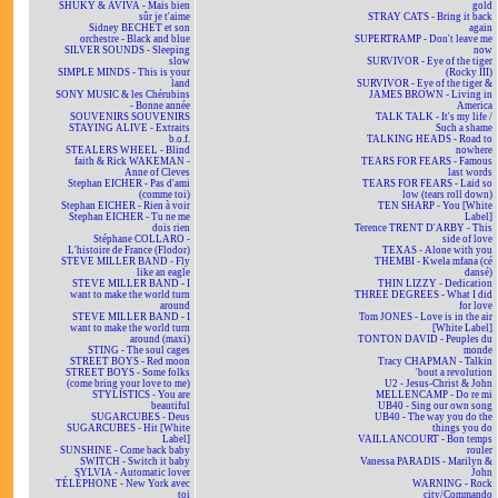
SHUKY & AVIVA - Mais bien
gold
sûr je t'aime
STRAY CATS - Bring it back
Sidney BECHET et son
again
orchestre - Black and blue
SUPERTRAMP - Don't leave me
SILVER SOUNDS - Sleeping
now
slow
SURVIVOR - Eye of the tiger
SIMPLE MINDS - This is your
(Rocky III)
land
SURVIVOR - Eye of the tiger &
SONY MUSIC & les Chérubins
JAMES BROWN - Living in
- Bonne année
America
SOUVENIRS SOUVENIRS
TALK TALK - It's my life /
STAYING ALIVE - Extraits
Such a shame
b.o.f.
TALKING HEADS - Road to
STEALERS WHEEL - Blind
nowhere
faith & Rick WAKEMAN -
TEARS FOR FEARS - Famous
Anne of Cleves
last words
Stephan EICHER - Pas d'ami
TEARS FOR FEARS - Laid so
(comme toi)
low (tears roll down)
Stephan EICHER - Rien à voir
TEN SHARP - You [White
Stephan EICHER - Tu ne me
Label]
dois rien
Terence TRENT D'ARBY - This
Stéphane COLLARO -
side of love
L'histoire de France (Flodor)
TEXAS - Alone with you
STEVE MILLER BAND - Fly
THEMBI - Kwela mfana (cé
like an eagle
dansé)
STEVE MILLER BAND - I
THIN LIZZY - Dedication
want to make the world turn
THREE DEGREES - What I did
around
for love
STEVE MILLER BAND - I
Tom JONES - Love is in the air
want to make the world turn
[White Label]
around (maxi)
TONTON DAVID - Peuples du
STING - The soul cages
monde
STREET BOYS - Red moon
Tracy CHAPMAN - Talkin
STREET BOYS - Some folks
'bout a revolution
(come bring your love to me)
U2 - Jesus-Christ & John
STYLISTICS - You are
MELLENCAMP - Do re mi
beautiful
UB40 - Sing our own song
SUGARCUBES - Deus
UB40 - The way you do the
SUGARCUBES - Hit [White
things you do
Label]
VAILLANCOURT - Bon temps
SUNSHINE - Come back baby
rouler
SWITCH - Switch it baby
Vanessa PARADIS - Marilyn &
SYLVIA - Automatic lover
John
TÉLÉPHONE - New York avec
WARNING - Rock
toi
city/Commando