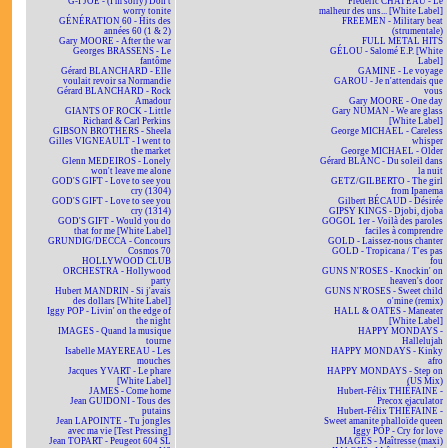
G-I JOE - (I'm sorry) Don't
Frédéric CHATEAU - Le
worry tonite
malheur des uns... [White Label]
GÉNÉRATION 60 - Hits des
FREEMEN - Military beat
années 60 (1 & 2)
(strumentale)
Gary MOORE - After the war
FULL METAL HITS
Georges BRASSENS - Le
GÉLOU - Salomé E.P. [White
fantôme
Label]
Gérard BLANCHARD - Elle
GAMINE - Le voyage
voulait revoir sa Normandie
GAROU - Je n'attendais que
Gérard BLANCHARD - Rock
vous
Amadour
Gary MOORE - One day
GIANTS OF ROCK - Little
Gary NUMAN - We are glass
Richard & Carl Perkins
[White Label]
GIBSON BROTHERS - Sheela
George MICHAEL - Careless
Gilles VIGNEAULT - I went to
whisper
the market
George MICHAEL - Older
Glenn MEDEIROS - Lonely
Gérard BLANC - Du soleil dans
won't leave me alone
la nuit
GOD'S GIFT - Love to see you
GETZ/GILBERTO - The girl
cry (1304)
from Ipanema
GOD'S GIFT - Love to see you
Gilbert BÉCAUD - Désirée
cry (1314)
GIPSY KINGS - Djobi, djoba
GOD'S GIFT - Would you do
GOGOL 1er - Voilà des paroles
that for me [White Label]
faciles à comprendre
GRUNDIG/DECCA - Concours
GOLD - Laissez-nous chanter
Cosmos 70
GOLD - Tropicana / T'es pas
HOLLYWOOD CLUB
fou
ORCHESTRA - Hollywood
GUNS N'ROSES - Knockin' on
party
heaven's door
Hubert MANDRIN - Si j'avais
GUNS N'ROSES - Sweet child
des dollars [White Label]
o'mine (remix)
Iggy POP - Livin' on the edge of
HALL & OATES - Maneater
the night
[White Label]
IMAGES - Quand la musique
HAPPY MONDAYS -
tourne
Hallelujah
Isabelle MAYEREAU - Les
HAPPY MONDAYS - Kinky
mouches
afro
Jacques YVART - Le phare
HAPPY MONDAYS - Step on
[White Label]
(US Mix)
JAMES - Come home
Hubert-Félix THIÉFAINE -
Jean GUIDONI - Tous des
Precox ejaculator
putains
Hubert-Félix THIÉFAINE -
Jean LAPOINTE - Tu jongles
Sweet amanite phalloïde queen
avec ma vie [Test Pressing]
Iggy POP - Cry for love
Jean TOPART - Peugeot 604 SL
IMAGES - Maîtresse (maxi)