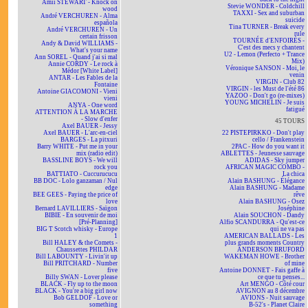
Amii STEWART - Knock on
Stevie WONDER - Coldchill
wood
TAXXI - Sex and suburban
André VERCHUREN - Alma
suicide
española
Tina TURNER - Break every
André VERCHUREN - Un
rule
certain frisson
TOURNÉE d'ENFOIRÉS -
Andy & David WILLIAMS -
C'est des mecs y chantent
What's your name
U2 - Lemon (Perfecto + Trance
Ann SOREL - Quand j'ai si mal
Mix)
Annie CORDY - Le rock à
Véronique SANSON - Moi, le
Médor [White Label]
venin
ANTAR - Les Fables de la
VIRGIN - Club 82
Fontaine
VIRGIN - les Must de l'été 86
Antoine GIACOMONI - Vieni
YAZOO - Don't go (re-mixes)
vieni
YOUNG MICHELIN - Je suis
ANYA - One word
fatigué
ATTENTION À LA MARCHE
- Slow d'enfer
45 TOURS
Axel BAUER - Jessy
Axel BAUER - L'arc-en-ciel
22 PISTEPIRKKO - Don't play
BARGES - La pitxuri
cello / Frankenstein
Barry WHITE - Put me in your
2PAC - How do you want it
mix (radio edit)
ABLETTES - Jeunesse sauvage
BASSLINE BOYS - We will
ADIDAS - Sky jumper
rock you
AFRICAN MAGIC COMBO -
BATTIATO - Cuccurucucu
La chica
BB DOC - Lolo ganzaman / Nul
Alain BASHUNG - Élégance
edge
Alain BASHUNG - Madame
BEE GEES - Paying the price of
rêve
love
Alain BASHUNG - Osez
Bernard LAVILLIERS - Saïgon
Joséphine
BIBIE - En souvenir de moi
Alain SOUCHON - Dandy
[Pré-Planning]
Alfio SCANDURRA - Qu'est-ce
BIG T Scotch whisky - Europe
qui ne va pas
1
AMERICAN BALLADS - Les
Bill HALEY & the Comets -
plus grands moments Country
Chaussettes PHILDAR
ANDERSON BRUFORD
Bill LABOUNTY - Livin'it up
WAKEMAN HOWE - Brother
Bill PRITCHARD - Number
of mine
five
Antoine DONNET - Fais gaffe à
Billy SWAN - Lover please
ce que tu penses...
BLACK - Fly up to the moon
Art MENGO - Côté cour
BLACK - You're a big girl now
AVIGNON au 8 décembre
Bob GELDOF - Love or
AVIONS - Nuit sauvage
something
B-52's - Planet Claire