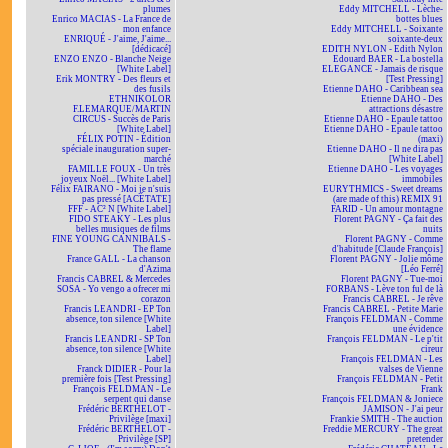
plumes
Eddy MITCHELL - Lèche-
Enrico MACIAS - La France de
bottes blues
mon enfance
Eddy MITCHELL - Soixante
ENRIQUÉ - J'aime, J'aime...
soixante-deux
[dédicacé]
EDITH NYLON - Edith Nylon
ENZO ENZO - Blanche Neige
Edouard BAER - La bostella
[White Label]
ELEGANCE - Jamais de risque
Erik MONTRY - Des fleurs et
[Test Pressing]
des fusils
Etienne DAHO - Caribbean sea
ETHNIKOLOR
Etienne DAHO - Des
F.LEMARQUE/MARTIN
attractions désastre
CIRCUS - Succès de Paris
Etienne DAHO - Epaule tattoo
[White Label]
Etienne DAHO - Epaule tattoo
FÉLIX POTIN - Édition
(maxi)
spéciale inauguration super-
Etienne DAHO - Il ne dira pas
marché
[White Label]
FAMILLE FOUX - Un très
Etienne DAHO - Les voyages
joyeux Noël... [White Label]
immobiles
Félix FAIRANO - Moi je n'suis
EURYTHMICS - Sweet dreams
pas pressé [ACÉTATE]
(are made of this) REMIX 91
FFF - AC² N [White Label]
FARID - Un amour montagne
FIDO STEAKY - Les plus
Florent PAGNY - Ça fait des
belles musiques de films
nuits
FINE YOUNG CANNIBALS -
Florent PAGNY - Comme
The flame
d'habitude [Claude François]
France GALL - La chanson
Florent PAGNY - Jolie môme
d'Azima
[Léo Ferré]
Francis CABREL & Mercedes
Florent PAGNY - Tue-moi
SOSA - Yo vengo a ofrecer mi
FORBANS - Lève ton ful de là
corazon
Francis CABREL - Je rêve
Francis LEANDRI - EP Ton
Francis CABREL - Petite Marie
absence, ton silence [White
François FELDMAN - Comme
Label]
une évidence
Francis LEANDRI - SP Ton
François FELDMAN - Le p'tit
absence, ton silence [White
cireur
Label]
François FELDMAN - Les
Franck DIDIER - Pour la
valses de Vienne
première fois [Test Pressing]
François FELDMAN - Petit
François FELDMAN - Le
Frank
serpent qui danse
François FELDMAN & Joniece
Frédéric BERTHELOT -
JAMISON - J'ai peur
Privilège [maxi]
Frankie SMITH - The auction
Frédéric BERTHELOT -
Freddie MERCURY - The great
Privilège [SP]
pretender