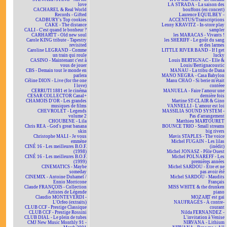
love
LA STRADA - La saison des
CACHAREL & Real World
bouffons (en concert)
Records - Gifted
Laurence EQUILBEY -
CADBURY's Top cookies
ACCENTUS/Transcriptions
CAKE - The distance
Lenny KRAVITZ - In-store play
CALI - C'est quand le bonheur ?
sampler
CARHARTT - Old new soul
les MARACAS - Vivants !
Carole KING tribute - Tapestry
les SHERIFF - Le goût du sang
revisited
et des larmes
Caroline LEGRAND - Comme
LITTLE RIVER BAND - If I get
un train qui roule
lucky
CASINO - Maintenant c'est à
Louis BERTIGNAC - Elle &
vous de jouer
Louis/Bertignacoustic
CBS - Demain tout le monde en
MANAU - La tribu de Dana
parlera
MANO NEGRA - Casa Babylon
Céline DION - Live (for the one
Manu CHAO - Si berie m'était
I love)
contéee
CERRUTI 1881 et le cinéma
MANUELA - Faire l'amour une
CESAR COLLECTOR Canal+
dernière fois
CHAMOIS D'OR - Les grandes
Martine ST-CLAIR & Gino
musiques de films
VANNELLI - L'amour est loi
CHEVROLET - Legends
MASSILIA SOUND SYSTEM -
volume 2
Pas d'arrangement
CHOUBENE - Lila
Matthieu MARTOURET
Chris REA - God's great banana
BOUNCE TRIO - Small streams
skin
big rivers
Christophe MALI - Je vous
Mavis STAPLES - The voice
emmène
Michel FUGAIN - Les lilas
CINÉ 16 - Les meilleures B.O.F.
(inédit)
(1998)
Michel JONASZ - Pôle Ouest
CINÉ 16 - Les meilleures B.O.F.
Michel POLNAREFF - Les
(1999)
premières années
CINEMATICS - Maybe
Michel SARDOU - Être et ne
someday
pas avoir été
CINEMIX - Antoine Duhamel /
Michel SARDOU - Maudits
Ennio Morricone
Français
Claude FRANÇOIS - Collection
MISS WHITE & the drunken
Artistes de Légende
piano
Claudio MONTEVERDI -
MOZART est gai
L'Orfeo (extraits)
NAUFRAGÉS - À contre-
CLUB CCF - Prestige Classique
courant
CLUB CCF - Prestige Rossini
Nilda FERNANDEZ -
CLUB DIAL - Le plein de tubes
L'invitation à Venise
CMJ New Music Monthly 91 -
NIRVANA - Lithium