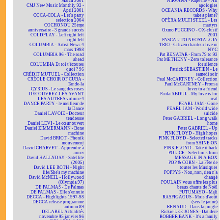
March 2001
NIRVANA - Rape me + All
CMJ New Music Monthly 92 -
apologies
April 2001
OCEANIA RECORDS - Why
COCA-COLA - Let's party
take a plane?
selection 2004
OPÉRA MULTI STEEL - Les
COCHONOU 25ème
martyrs
anniversaire - 3 grands succès
Oxmo PUCCINO - OX-clusif
COLDPLAY - Left right left
2001
right left
PASCALITO NEOSTALGIA
COLUMBIA - Artist News 4
TRIO - Citizen chanteur live in
mars 1998
NYC
COLUMBIA 96 - The road
Pat BENATAR - From 79 to 93
ahead
Pat METHENY - Zero tolerance
COLUMBIA Et toi t'écoutes
for silence
quoi ? 96
Patrick SÉBASTIEN - Le
CRÉDIT MUTUEL - Collection
samedi soir
CRÉOLE CHOIR OF CUBA -
Paul McCARTNEY - Collection
Tande-la
Paul McCARTNEY - From a
CYRIUS - Le sang des roses
lover to a friend
DÉCOUVREZ-LES AVANT
Paula ABDUL - My love is for
LES AUTRES volume 4
real
DANCE PARTY - le meilleur de
PEARL JAM - Gone
la Dance
PEARL JAM - World wide
Daniel LAVOIE - Docteur
suicide
tendresse
Peter GABRIEL - Long walk
Daniel LEVI - Le cœur ouvert
home
Daniel ZIMMERMANN - Bone
Peter GABRIEL - Up
machine
PINK FLOYD - High hopes
David BRIOT - Phonik
PINK FLOYD - Selected tracks
mouvement
from SHINE ON
David CHARVET - Apprendre à
PINK FLOYD - Take it back
aimer
POLICE - Selections from
David HALLYDAY - Satellite
MESSAGE IN A BOX
(2005)
POP & CORN - La Fête de
David LEE ROTH - Night
toutes les Musiques
life/She's my machine
POPPYS - Non, non, rien n'a
David McNEIL - Hollywood
changé
(Olympia 97)
POULAIN vous offre les plus
DE PALMAS - De Palmas
beaux chants de Noël
DE PALMAS - Elle s'ennuie
PUTUMAYO - Mali
DECCA - Highlights 1997-98
RASPIGAOUS - Mois d'août
DECCA release programme
(sers le jaune)
autumn 89
RENAUD - Dans la jungle
DELABEL Actualités
Rickie LEE JONES - Dat dere
novembre 95 janvier 96
ROBBER BANK - It's a family