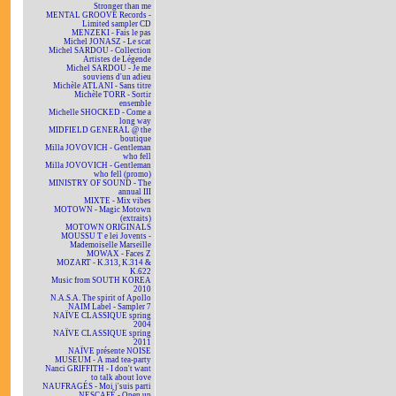
Stronger than me
MENTAL GROOVE Records -
Limited sampler CD
MENZEKI - Fais le pas
Michel JONASZ - Le scat
Michel SARDOU - Collection
Artistes de Légende
Michel SARDOU - Je me
souviens d'un adieu
Michèle ATLANI - Sans titre
Michèle TORR - Sortir
ensemble
Michelle SHOCKED - Come a
long way
MIDFIELD GENERAL @ the
boutique
Milla JOVOVICH - Gentleman
who fell
Milla JOVOVICH - Gentleman
who fell (promo)
MINISTRY OF SOUND - The
annual III
MIXTE - Mix vibes
MOTOWN - Magic Motown
(extraits)
MOTOWN ORIGINALS
MOUSSU T e lei Jovents -
Mademoiselle Marseille
MOWAX - Faces Z
MOZART - K.313, K.314 &
K.622
Music from SOUTH KOREA
2010
N.A.S.A. The spirit of Apollo
NAIM Label - Sampler 7
NAÏVE CLASSIQUE spring
2004
NAÏVE CLASSIQUE spring
2011
NAÏVE présente NOISE
MUSEUM - A mad tea-party
Nanci GRIFFITH - I don't want
to talk about love
NAUFRAGÉS - Moi j'suis parti
NESCAFÉ - Open up