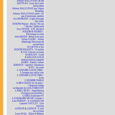
Johnny HALLYDAY & the
RATTLES - Lass die Leute
doch reden
Johnny HALLYDAY par Vogue
Hommes
Johnny HALLYDAY parle - 65
mn d'entretiens inédits
Jon HOPKINS - Light through
the veins
JOSEPH Pepino - Ha ha ! No no
! He He ! [dédicacé]
Joss STONE - LP1 advance
JUKEBOX BABIES -
Électrique ou rien
Julie REINS - Reine d'un jour
Julien CLERC - Julien
déménage électrique &
acoustique
JULIETTE et les
INDÉPENDANTS - 14 juillet
K.O.D. Chacun sa route
KARAJAN - Gold
KARAJAN GOLD
demonstration sampler
KORN - Family values
KRISIUN - Ageless venomous
KYO - Je cours
L'AFFAIRE LOUIS TRIO -
L'homme aux mille vies
L'AFFAIRE LOUIS TRIO -
Loin
L'HOMME PARLE
la BELGIQUE est un pays -
Chantons belge
la légende du GOLF DROUOT
LABEL BLEU - Appellation
d'origine incontrôlée 2
LABELS automne 97
LANDMARK MUSIC volume 1
Lara FABIAN - A wonderful life
Laurent VOULZY - Une
héroïne
LEFDUP & LEFDUP - L'oeil
du cyclone
Lena AYAL - Dîner d'affaires