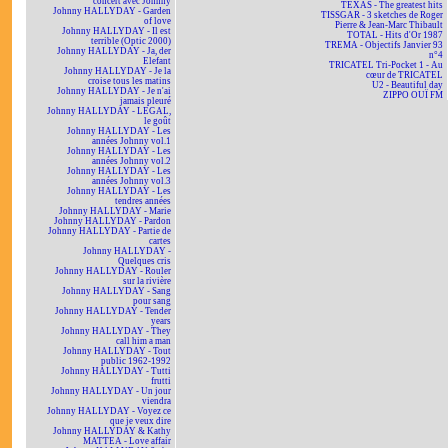
concert avec Johnny
TEXAS - The greatest hits
Johnny HALLYDAY - Garden
TISSGAR - 3 sketches de Roger
of love
Pierre & Jean-Marc Thibault
Johnny HALLYDAY - Il est
TOTAL - Hits d'Or 1987
terrible (Optic 2000)
TREMA - Objectifs Janvier 93
Johnny HALLYDAY - Ja, der
n°4
Elefant
TRICATEL Tri-Pocket 1 - Au
Johnny HALLYDAY - Je la
cœur de TRICATEL
croise tous les matins
U2 - Beautiful day
Johnny HALLYDAY - Je n'ai
ZIPPO OUÏ FM
jamais pleuré
Johnny HALLYDAY - LEGAL,
le goût
Johnny HALLYDAY - Les
années Johnny vol.1
Johnny HALLYDAY - Les
années Johnny vol.2
Johnny HALLYDAY - Les
années Johnny vol.3
Johnny HALLYDAY - Les
tendres années
Johnny HALLYDAY - Marie
Johnny HALLYDAY - Pardon
Johnny HALLYDAY - Partie de
cartes
Johnny HALLYDAY -
Quelques cris
Johnny HALLYDAY - Rouler
sur la rivière
Johnny HALLYDAY - Sang
pour sang
Johnny HALLYDAY - Tender
years
Johnny HALLYDAY - They
call him a man
Johnny HALLYDAY - Tout
public 1962-1992
Johnny HALLYDAY - Tutti
frutti
Johnny HALLYDAY - Un jour
viendra
Johnny HALLYDAY - Voyez ce
que je veux dire
Johnny HALLYDAY & Kathy
MATTEA - Love affair