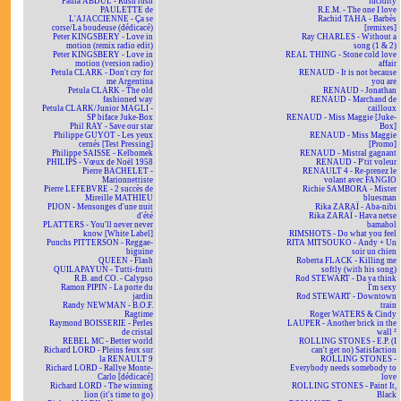
Paula ABDUL - Rush rush
lucidity
PAULETTE de
R.E.M. - The one I love
L'AJACCIENNE - Ça se
Rachid TAHA - Barbès
corse/La boudeuse (dédicacé)
[remixes]
Peter KINGSBERY - Love in
Ray CHARLES - Without a
motion (remix radio edit)
song (1 & 2)
Peter KINGSBERY - Love in
REAL THING - Stone cold love
motion (version radio)
affair
Petula CLARK - Don't cry for
RENAUD - It is not because
me Argentina
you are
Petula CLARK - The old
RENAUD - Jonathan
fashioned way
RENAUD - Marchand de
Petula CLARK/Junior MAGLI -
cailloux
SP biface Juke-Box
RENAUD - Miss Maggie [Juke-
Phil RAY - Save our star
Box]
Philippe GUYOT - Les yeux
RENAUD - Miss Maggie
cernés [Test Pressing]
[Promo]
Philippe SAISSE - Kelbomek
RENAUD - Mistral gagnant
PHILIPS - Vœux de Noël 1958
RENAUD - P'tit voleur
Pierre BACHELET -
RENAULT 4 - Re-prenez le
Marionnettiste
volant avec FANGIO
Pierre LEFEBVRE - 2 succès de
Richie SAMBORA - Mister
Mireille MATHIEU
bluesman
PIJON - Mensonges d'une nuit
Rika ZARAÏ - Aba-nibi
d'été
Rika ZARAÏ - Hava netse
PLATTERS - You'll never never
bamahol
know [White Label]
RIMSHOTS - Do what you feel
Punchs PITTERSON - Reggae-
RITA MITSOUKO - Andy + Un
biguine
soir un chien
QUEEN - Flash
Roberta FLACK - Killing me
QUILAPAYUN - Tutti-frutti
softly (with his song)
R.B. and CO. - Calypso
Rod STEWART - Da ya think
Ramon PIPIN - La porte du
I'm sexy
jardin
Rod STEWART - Downtown
Randy NEWMAN - B.O.F.
train
Ragtime
Roger WATERS & Cindy
Raymond BOISSERIE - Perles
LAUPER - Another brick in the
de cristal
wall ²
REBEL MC - Better world
ROLLING STONES - E.P. (I
Richard LORD - Pleins feux sur
can't get no) Satisfaction
la RENAULT 9
ROLLING STONES -
Richard LORD - Rallye Monte-
Everybody needs somebody to
Carlo [dédicacé]
love
Richard LORD - The winning
ROLLING STONES - Paint It,
lion (it's time to go)
Black