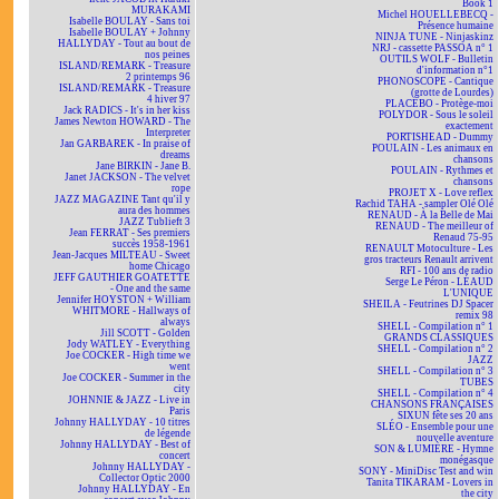
Book 1
MURAKAMI
Michel HOUELLEBECQ -
Isabelle BOULAY - Sans toi
Présence humaine
Isabelle BOULAY + Johnny
NINJA TUNE - Ninjaskinz
HALLYDAY - Tout au bout de
NRJ - cassette PASSOA n° 1
nos peines
OUTILS WOLF - Bulletin
ISLAND/REMARK - Treasure
d'information n°1
2 printemps 96
PHONOSCOPE - Cantique
ISLAND/REMARK - Treasure
(grotte de Lourdes)
4 hiver 97
PLACEBO - Protège-moi
Jack RADICS - It's in her kiss
POLYDOR - Sous le soleil
James Newton HOWARD - The
exactement
Interpreter
PORTISHEAD - Dummy
Jan GARBAREK - In praise of
POULAIN - Les animaux en
dreams
chansons
Jane BIRKIN - Jane B.
POULAIN - Rythmes et
Janet JACKSON - The velvet
chansons
rope
PROJET X - Love reflex
JAZZ MAGAZINE Tant qu'il y
Rachid TAHA - sampler Olé Olé
aura des hommes
RENAUD - À la Belle de Mai
JAZZ Tublieft 3
RENAUD - The meilleur of
Jean FERRAT - Ses premiers
Renaud 75-95
succès 1958-1961
RENAULT Motoculture - Les
Jean-Jacques MILTEAU - Sweet
gros tracteurs Renault arrivent
home Chicago
RFI - 100 ans de radio
JEFF GAUTHIER GOATETTE
Serge Le Péron - LÉAUD
- One and the same
L'UNIQUE
Jennifer HOYSTON + William
SHEILA - Feutrines DJ Spacer
WHITMORE - Hallways of
remix 98
always
SHELL - Compilation n° 1
Jill SCOTT - Golden
GRANDS CLASSIQUES
Jody WATLEY - Everything
SHELL - Compilation n° 2
Joe COCKER - High time we
JAZZ
went
SHELL - Compilation n° 3
Joe COCKER - Summer in the
TUBES
city
SHELL - Compilation n° 4
JOHNNIE & JAZZ - Live in
CHANSONS FRANÇAISES
Paris
SIXUN fête ses 20 ans
Johnny HALLYDAY - 10 titres
SLÉO - Ensemble pour une
de légende
nouvelle aventure
Johnny HALLYDAY - Best of
SON & LUMIÈRE - Hymne
concert
monégasque
Johnny HALLYDAY -
SONY - MiniDisc Test and win
Collector Optic 2000
Tanita TIKARAM - Lovers in
Johnny HALLYDAY - En
the city