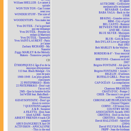
fly again
William SHELLER - Le carnet à
AUTECHRE - Cichlisuite
spirale
mechanically reclaimed
WON TON TON - Can I come
BÉNABAR - Le dîner
near you
BABA YAGA - Back in the
WONDER STUFF - The size of
USSR
a cow
BB KING - Grandes mitos
WOODENTOPS - You make me
BBM - City of gold
feel
BEL CANTO - Rumour
Yves DUTEIL - J'ai la guitare
BETWEEN THE BURIED
qui me démange
AND ME - Colors
Yves DUTEIL - Prendre un
BLUE SILVER - Musiques
enfant (à Martine)
d'Algérie
Yves DUTEIL - Tarentelle
BLUR - Girls & boys
Yves SAINT-LAURENT - Paris
Bob DYLAN Live at Carnegie
je t'aime
Hall 1963
Zachary RICHARD - My
Bob MARLEY & the Wailers -
Nanette
Kaya
Ziggy MARLEY & the Melody
BORDERS & 6° - Your musical
Makers - Tomorrow people
passport
BRETONS - Chanson rock été
CD
2007
ÉTHIOPIQUES L'âge d'or de la
Brigitte FONTAINE - Ah que la
musique éthiopienne
vie est belle
113 feat. Black Rénégat - Un
Brigitte FONTAINE + Areski +
jour de paix
HIGELIN - D'ailleurs
1900-1949 - Les plus grands
BUFFALO GRILL - Pour ton
classiques
anniversaire
22 PISTEPIRKKO - Birdy
CAP OCÉAN - La compilation
22 PISTEPIRKKO - Don't say
océane
I'm so evil
Chantons BRASSENS
2MS - Que la lumière brille
CHATS D'OC - Pompe 2
3rd WISH feat. BabyBash -
CHER - The music's no good
Obsesion
without you
65DAYSOFSTATIC - Don't go
CHRONICART/PEOPLESOUN
down to sorrow
- Chronic'Organic
7 QUESTIONS sampler
CORNU - CD bonus live
A & B - Suzanne
COUNTRY MUSIC
A FILETTA - Don Juan
ASSOCIATION Awards 1993
Abed AZRIÉ - Suerte
CRISTINA - Doll in the box
ABSENT FRIENDS 4 track CD
CRISTINA - Sleep it off
sampler
David HALLYDAY - Satellite
ABUS DANGEREUX face 39
(2004)
ACTIVISION - APOCALYPSE
David SYLVIAN & Robert
- This is the end
FRIPP - Jean the birdman