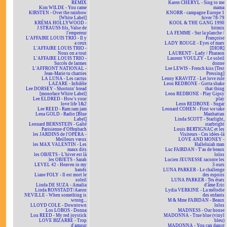
REMIX
Karen CHERYL - Sing to me
Kim WILDE - You came
mama
KIRSTEN - Over the rainbow
KNORR - campagne Europe 1
[White Label]
hiver 78-79
KRÉMA HOLLYWOOD -
KOOL & THE GANG 1990
J.STRAUSS fils, Valse de
hitmix
l'empereur
LA FEMME - Sur la planche /
L'AFFAIRE LOUIS TRIO - Il y
Françoise
a ceux
LADY ROUGE - Eyes of mars
L'AFFAIRE LOUIS TRIO -
[DIOR]
Nous on a tout
LAURENT - Lady / Pharaon
L'AFFAIRE LOUIS TRIO -
Laurent VOULZY - Le soleil
Succès de larmes
donne
L'AFFRONT NATIONAL -
Lee LEWIS - French kiss [Test
Jean-Marie tu charries
Pressing]
LA LUNA - Les cactus
Lenny KRAVITZ - Let love rule
LAZARE - Infidèle
Leon REDBONE - Gotta shake
Lee DORSEY - Shortnin' bread
that thing
[monoface White Label]
Leon REDBONE - Play Gipsy
Lee ELDRED - How's your
play
love life 1&2
Leon REDBONE - Sugar
Lee REED - Ram ram jam
Leonard COHEN - First we take
Lena GOLD - Radio [Blue
Manhattan
Label]
Linda SCOTT - Starlight,
Leonard BERNSTEIN - Gaîté
starbright
Parisienne d'Offenbach
Louis BERTIGNAC et les
les JARDINS de l'OPÉRA -
Visiteurs - Ces idées-là
Meilleurs vœux
LOVE AND MONEY -
les MAX VALENTIN - Les
Halleluiah man
maux dits
Luc FAIRDAN - T'as de beaux
les OBJETS - L'hiver est là
lolos
les OBJETS - Sarah
Lucien JEUNESSE raconte les
LEVEL 42 - Heaven in my
3 ours
hands
LUNA PARKER - Le challenge
Liane FOLY - Il est mort le
des espoirs
soleil
LUNA PARKER - Tes états
Linda DE SUZA - Amalia
d'âme Eric
Linda RONSTADT/Aaron
Lydia VERKINE - La mélodie
NEVILLE - When something is
des enfants
wrong...
M & Mme FAIRDAN - Beaux
LLOYD COLE - Downtown
lolos
Los LOBOS - Donna
MADNESS - Our house
Lou REED - My red joystick
MADONNA - True blue (vinyl
LOVE BIZARRE - Trop
bleu)
d'amour
MADONNA - You can dance