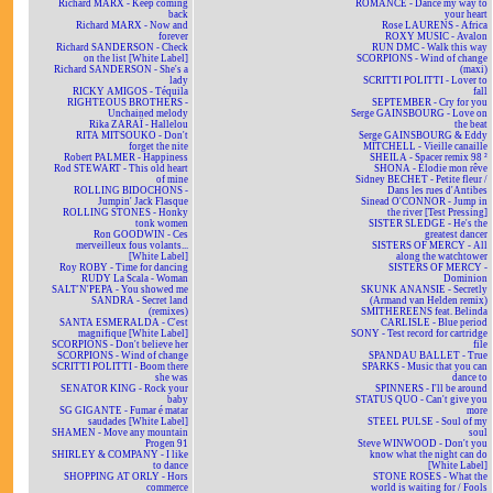
Richard MARX - Keep coming
ROMANCE - Dance my way to
back
your heart
Richard MARX - Now and
Rose LAURENS - Africa
forever
ROXY MUSIC - Avalon
Richard SANDERSON - Check
RUN DMC - Walk this way
on the list [White Label]
SCORPIONS - Wind of change
Richard SANDERSON - She's a
(maxi)
lady
SCRITTI POLITTI - Lover to
RICKY AMIGOS - Téquila
fall
RIGHTEOUS BROTHERS -
SEPTEMBER - Cry for you
Unchained melody
Serge GAINSBOURG - Love on
Rika ZARAÏ - Hallelou
the beat
RITA MITSOUKO - Don't
Serge GAINSBOURG & Eddy
forget the nite
MITCHELL - Vieille canaille
Robert PALMER - Happiness
SHEILA - Spacer remix 98 ²
Rod STEWART - This old heart
SHONA - Elodie mon rêve
of mine
Sidney BECHET - Petite fleur /
ROLLING BIDOCHONS -
Dans les rues d'Antibes
Jumpin' Jack Flasque
Sinead O'CONNOR - Jump in
ROLLING STONES - Honky
the river [Test Pressing]
tonk women
SISTER SLEDGE - He's the
Ron GOODWIN - Ces
greatest dancer
merveilleux fous volants...
SISTERS OF MERCY - All
[White Label]
along the watchtower
Roy ROBY - Time for dancing
SISTERS OF MERCY -
RUDY La Scala - Woman
Dominion
SALT'N'PEPA - You showed me
SKUNK ANANSIE - Secretly
SANDRA - Secret land
(Armand van Helden remix)
(remixes)
SMITHEREENS feat. Belinda
SANTA ESMERALDA - C'est
CARLISLE - Blue period
magnifique [White Label]
SONY - Test record for cartridge
SCORPIONS - Don't believe her
file
SCORPIONS - Wind of change
SPANDAU BALLET - True
SCRITTI POLITTI - Boom there
SPARKS - Music that you can
she was
dance to
SENATOR KING - Rock your
SPINNERS - I'll be around
baby
STATUS QUO - Can't give you
SG GIGANTE - Fumar é matar
more
saudades [White Label]
STEEL PULSE - Soul of my
SHAMEN - Move any mountain
soul
Progen 91
Steve WINWOOD - Don't you
SHIRLEY & COMPANY - I like
know what the night can do
to dance
[White Label]
SHOPPING AT ORLY - Hors
STONE ROSES - What the
commerce
world is waiting for / Fools