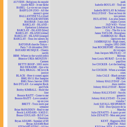
AUVIDIS - Religions du monde
park
Axelle RED - Je me fâche
Isabelle BOULAY - Tout un
BABEL - La vie est un cirque
jour
BABYLON ZOO - All the
Isabelle BOULAY & Johnny
money's gone
HALLYDAY - Tout au bout de
BALLANTINE'S Le rituel
nos peines
BANGER SISTERS
ISULATINE - Les plus beaux
BAOBAB - 3 mix dub
chants Corses
BARCLAY - ISLAND -
JAD WIO - Victor
Opération Libération
James CHANCE & Terminal
BARCLAY - ISLAND [bleu]
City - The fix is in
BARCLAY - ISLAND [crème]
James TAYLOR - Hourglass
BARCLAY - ISLAND [orange]
JAMIROQUAI - Black
BARCLAY - Tous les talents du
capricorn day
monde 2
JAMIROQUAI - High times,
BATOFAR cherche Tokyo -
singles 1992-2006
Paris 7-16 décembre 2001
Jean ROCHEFORT - Histoires
BAYARD MUSIQUE - Chants
de voyages
sacrés
Jean-Jacques MILTEAU - JJ
BBM - Where in the world (edit)
Milteau
Béatrice URIA-MONZON -
Jean-Louis MURAT - Le cri du
Carmen
papillon
BETTY BOOP - 1001 nuits
Joe COCKER - Let the healing
Bill DERAIME - Qui a bu
begin
Billy BRAGG - Mr love &
Joe COCKER - When a woman
justice
cries
BLACK - Here it comes again
John CALE - Black acetate
BMG 99/11 Hot Sampler
PROMO
BMG News Janvier 1999
Johnny HALLYDAY - Les
Bob DYLAN - Le sampler Rock
duos inédits
and Folk
Johnny HALLYDAY - Rester
Bobby KIMBALL - Hold the
libre
line
Johnny HALLYDAY - Succès
Bonnie RAITT - Come to me
garantis
Bonnie RAITT - Love sneakin'
Johnny HALLYDAY - Un jour
up on you
viendra ²
BRETT - Trois nuits par
Jordi SAVALL/HESPERION
semaine
XXI - Don Quijote de la
Brian McFADDEN - Real to me
Mancha
Brock LANDARS - S.M.D.U.
Julie ZENATTI - À quoi ça sert
Bruno COULAIS - B.O.F. Les
Julie ZENATTI - Mon ami pour
Choristes
la vie
Bryan ADAMS - Summer of 69
KENT - Hagnesta Hill
Bryan ADAMS/Rod
KMFDM - Nihil
STEWART/STING - All for
KYO feat. SITA - Le chemin