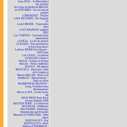
Lena AYAL - Le Bar (remix)
les Antilles
les coups de foudre de BRAZIL
les ENFOIRÉS - On ira tous au
paradis
LIMP BIZKIT - Nookie
LINE RECORDS - Der Sampler
31
Lionel RICHIE - Time [radio
edit]
LOST HIGHWAY sampler
2002
Luc VERTIGE - Contradictions
amoureuses
LUDÉAL - La fin du pétrole
LUDAIZE - Next generation,
rythm'n'pop music
Ludovic BEIER New Quartet -
Chilltimes
Luz CASAL - La pasion
LYSOUND volume 4
MALIA - Echoes of dreams
MALIA - Yellow daffodils
MANGU - Mi familia
MANUELA - Parce que c'était
écrit comme ça
Marcus MILLER - Rush over
MARGOT - Manipulation +
Dans tes rêves
MARRINER & OHLSSON -
Grieg, Tschaikowsky,
Rachmaninov
Marvin GAYE - Lucky lucky
me
MASS PROD Punk Rock
Artisan Sampler 2008
MASTER SERIE - La collection
MAURANE - Différente
Max PASHM - Weddings,
Barmitzvahs and Funerals
Maxime LE FORESTIER - 2ème
cahier
McDONALD'S - Pop
McDONALD'S - Rock
Melissa ETHERIDGE -