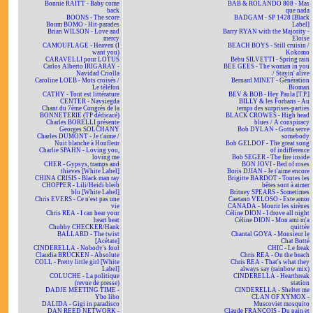
Bonnie RAITT - Baby come
BAB & ROLANDO 808 - Mas
back
que nada
BOONS - The score
BADGAM - SP 1428 [Black
Boum BOMO - Hit-parades
Label]
Brian WILSON - Love and
Barry RYAN with the Majority -
mercy
Eloïse
CAMOUFLAGE - Heaven (I
BEACH BOYS - Still cruisin /
want you)
Kokomo
CARAVELLI pour LOTUS
Bebu SILVETTI - Spring rain
Carlos Alberto IRIGARAY -
BEE GEES - The woman in you
Navidad Criolla
/ Stayin' alive
Caroline LOEB - Mots croisés /
Bernard MINET - Génération
Le téléfon
Bioman
CATHY - Tout est littérature
BEV & BOB - Hey Paula [T.P.]
CENTER - Navsiegda
BILLY & les Forbans - Au
Chant du 7ème Congrès de la
temps des surprises-parties
BONNETERIE (TP dédicacé)
BLACK CROWES - High head
Charles BORELLI présente
blues / A conspiracy
Georges SOLCHANY
Bob DYLAN - Gotta serve
Charles DUMONT - Je t'aime /
somebody
Nuit blanche à Honfleur
Bob GELDOF - The great song
Charlie SPAHN - Loving you,
of indifference
loving me
Bob SEGER - The fire inside
CHER - Gypsys, tramps and
BON JOVI - Bed of roses
thieves [White Label]
Boris DJIAN - Je t'aime encore
CHINA CRISIS - Black man ray
Brigitte BARDOT - Toutes les
CHOPPER - Lili/Heidi bleib
bêtes sont à aimer
blu [White Label]
Britney SPEARS - Sometimes
Chris EVERS - Ce n'est pas une
Caetano VELOSO - Este amor
vie
CANADA - Mourir les sirènes
Chris REA - I can hear your
Céline DION - I drove all night
heart beat
Céline DION - Mon ami m'a
Chubby CHECKER/Hank
quittée
BALLARD - The twist
Chantal GOYA - Monsieur le
[Acétate]
Chat Botté
CINDERELLA - Nobody's fool
CHIC - Le freak
Claudia BRÜCKEN - Absolute
Chris REA - On the beach
COLL - Pretty little girl [White
Chris REA - That's what they
Label]
always say (rainbow mix)
COLUCHE - La politique
CINDERELLA - Heartbreak
(revue de presse)
station
DADJE MEETING TIME -
CINDERELLA - Shelter me
Ybo libo
CLAN OF XYMOX -
DALIDA - Gigi in paradisco
Muscoviet mosquito
DAN REED NETWORK -
Claude FRANÇOIS - Du pain et