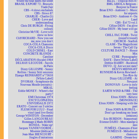
Where the beat meets the street
BIZZL - Tropical Hits 87
BRASIL EXPORT 73 - Brussels
BMG ARIOLA Belgium -
Trade Fair
Bonjour la France
CBS - 4 slows enchaînés
Brian ENO - Ambient 1 - Music
CBS - Slows 87
for airports
CHARLIE - Charlie (5)
Brian ENO - Ambient 4 - On
CHER - Love and
Land
understanding
CBS - Été 73 vol.1
Chris DE BURGH - Flying
Céline DION - I'm alive
colours
Céline DION - My heart will go
Christine McVIE - Love will
on
show us how
CHILL FAC-TORR - Twist
Cliff RICHARD - Now you see
(round'n'round)
me, now you don't
CHURCH - Starfish
COCA-COLA Chansons
CLASH - The Magnificent
COCA-COLA Disco
Seven / The Call Up
COLD CHISEL - East
CULTURE DANCE 7 - House
CONCRETE BLONDE -
Mix
Caroline
CURE - Pornography
DÉCLARATION (fiscale) 1964
DAVE - Dave [White Label]
DELHAY/LECOUDE - Succès
Debbie HARRY - Rockbird
de Paris
DEVO - Q: Are we not men?
Dizzy GILLESPIE - Sonny
DEXYS MIDNIGHT
Rollins / Sonny Stitt sessions
RUNNERS & Kevin Rowland -
Django REINHARDT n°73610
Too-Rye-Ay
[White Label]
Dizzy GILLESPIE - At
DVORAK - Symphonie du
Newport
Nouveau Monde (extraits) -
DONOVAN - Love is only
MIKAL
feeling
Eddie MONEY - Where's the
EARTH WIND & FIRE - The
party?
very best
EMI Christmas 1974
Elton JOHN - Believe
ENCYCLOPAEDIA
[MONOFACE]
UNIVERSALIS 1972
Elton JOHN - Sleeping with the
ERATO - Concert sur 3 siècles
past
FLESH FOR LULU - Final
Elton JOHN & RUPAUL -
vinyl (and live flesh)
Don't go breaking my heart
George WINSTON - December
(remixes)
Gilles LANGOUREAU
Eric BURDON - Starportrait
Hommage à Mado ROBIN
Etienne DAHO - Mon manège à
HONDA - Wake up!
moi
Jacques VANDEVOORDE -
FUMÉES - Chansons d'hier
Miserere [dédicacé]
FUMÉES II - Mélodies et
Jean-Marc BIENCOURT -
chansons
Jingles d'imitations
GAMINE - Dream boy