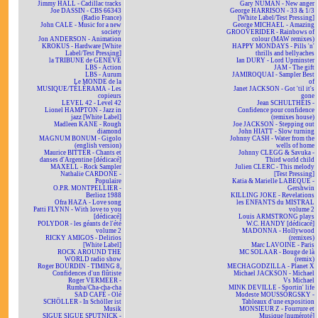
Jimmy HALL - Cadillac tracks
Gary NUMAN - New anger
Joe DASSIN - CBS 66343
George HARRISON - 33 & 1/3
(Radio France)
[White Label/Test Pressing]
John CALE - Music for a new
George MICHAEL - Amazing
society
GROOVERIDER - Rainbows of
Jon ANDERSON - Animation
colour (MAW remixes)
KROKUS - Hardware [White
HAPPY MONDAYS - Pills 'n'
Label/Test Pressing]
thrills and bellyaches
la TRIBUNE de GENÈVE
Ian DURY - Lord Upminster
LBS - Action
JAM - The gift
LBS - Aurum
JAMIROQUAI - Sampler Best
Le MONDE de la
of
MUSIQUE/TÉLÉRAMA - Les
Janet JACKSON - Got 'til it's
copieurs
gone
LEVEL 42 - Level 42
Jean SCHULTHEIS -
Lionel HAMPTON - Jazz in
Confidence pour confidence
jazz [White Label]
(remixes house)
Madleen KANE - Rough
Joe JACKSON - Stepping out
diamond
John HIATT - Slow turning
MAGNUM BONUM - Gigolo
Johnny CASH - Water from the
(english version)
wells of home
Maurice BITTER - Chants et
Johnny CLEGG & Savuka -
danses d'Argentine [dédicacé]
Third world child
MAXELL - Rock Sampler
Julien CLERC - This melody
Nathalie CARDONE -
[Test Pressing]
Populaire
Katia & Marielle LABEQUE -
O.P.R. MONTPELLIER -
Gershwin
Berlioz 1988
KILLING JOKE - Revelations
Ofra HAZA - Love song
les ENFANTS du MISTRAL
Patti FLYNN - With love to you
volume 2
[dédicacé]
Louis ARMSTRONG plays
POLYDOR - les géants de l'été
W.C. HANDY [dédicacé]
volume 2
MADONNA - Hollywood
RICKY AMIGOS - Delirios
(remixes)
[White Label]
Marc LAVOINE - Paris
ROCK AROUND THE
MC SOLAAR - Bouge de là
WORLD radio show
(remix)
Roger BOURDIN - TIMING 8,
MECHAGODZILLA - Planet X
Confidences d'un flûtiste
Michael JACKSON - Michael
Roger VERMEER -
Vs Michael
Rumba/Cha-cha-cha
MINK DEVILLE - Sportin' life
SAD CAFÉ - Olé
Modeste MOUSSORGSKY -
SCHÖLLER - In Schöller ist
Tableaux d'une exposition
Musik
MONSIEUR Z - Fourrure et
SIGUE SIGUE SPUTNICK -
Musique [numéroté]