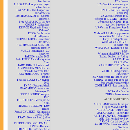
l'orchestre
U2 - Lemon
Erik SATIE - Les quatre visages
U2 - Stuck in a moment you
de l'orchestre
can't get out of
Erik SATIE - The 4 aspects of
UNDER BYEN - Live @
the orchestra
Haldern Pop
Eros RAMAZZOTTI - Quanto
V2 MUSIC sampler 1997
amore sei
Véronique RIVIÈRE - Michaël
Eros RAMAZZOTTI & Joe
Véronique SANSON - D'un
COCKER - Difendero
papillon à une étoile
ESPACE Rhythm & Blues -
VF-Version Française - Rap &
Volume 2
Groove
ESSO - Sur la route
Viola WILLS - It's my pleasure
d'Hollywood
Vivien SAVAGE - La p'tite
ETERNAL LOVE - le meilleur
Lady + C'est qu'le vent
des slows
Weird Al YANKOVIC -
F-COMMUNICATIONS - 7th
Jurassic Park
birthday sampler
WHAT FOR - L'amour n'a pas
FAN DE le magazine - CD
de loi
interview
Winston McANUFF & The
FARGO sampler 2005
Bazbaz Orchestra - A drop
Farid RUSSLAN - Musique de
ZAZIE - Rose
films
ZAZIE - Zen
FARM JOB - Hokkaïdo rush
ZAZIE MUSETTE - Zazie
FASZINATION MUSIK - Les
Musette
clous du nouveau label
ZE RECORDS presents
FATA MORGANA - Le petit
Undercover
monde
ZE Xmas record REloaded 2004
Festival BLUES SUR SEINE
ZEBDA - Je crois que ça va pas
2003
être possible (radio edit)
FNAC - Parcours black
ZONE LIBRE - Les contes du
FNAC MUSIC - Actualités
chaos
Printemps 93
ZORA - La famille
FOOD RECORDS sampler
ZORA - Panaméenne
1991
AUTRES SUPPORTS
FOUR ROSES - Musiques de
films
AC-DC - Ballbreaker, la bio par
FRANCE TELECOM - Easy
Philippe MANOEUVRE
techno
ACE OF BASE - Lucky love
Franz SCHUBERT - Quintette à
ACE OF BASE - The bridge
cordes D.956
AFTER FOREVER - Remagine
FRAY - Over my head (cable
AIR - Californie/Sexy boy
car)
ARMOR - Le bal des Laze
FREDERICKS + GOLDMAN +
Art MENGO - interview Alain
JONES - Des vies
Gardinier
FRENCH B - La vie est belle