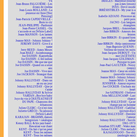
V6
IMAGES - Maîtresse (touche
Jean-Bruno FALGUIÈRE - Les
pas à mes tresses)
écrans de cinéma
INXS - Devil inside
Jean-Louis ROLLAND - La
IRRÉSISTIBLES - My year is a
jeunesse est finie [Test
day
Pressing]
Isabelle ADJANI - Princesse au
Jean-Patrick CAPDEVIELLE -
petit pois
Born to cry
JACNO - Les langues
JEAN-PHILIPPE - Pardonne
étrangères
Jean-Pierre CASSEL - On
Jacques BREL - Amsterdam
s'accorde et on [White Label]
Jane BIRKIN - Amours des
Jeane MANSON - Les larmes
feintes
aux yeux
Jane BIRKIN - Et quand bien
Jeanne MAS - Johnny Johnny ²
même
JEREMY DAYS - Give it a
Jane BIRKIN - Help camionneur
name
Jean-Baptiste QUENIN -
Jerry REED - Amos Moses
Veilleur de toutes les nuits
Joan BAEZ - Asimbonanga
Jean-Jacques DEBOUT - Un
Joe DASSIN - Kanterbräu
mot [ACÉTATE]
Joe DASSIN - L'été indien
Jean-Jacques GOLDMAN -
Joe DASSIN - Me que me que
Puisque tu pars
Joe DASSIN - Quand on a seize
Jean-Paul GAULTIER - Noisy
ans
(remix)
Joe DASSIN - Vive moi
Jeanne MAS - Cœur en stéréo
Joe JACKSON - Stranger than
(nouvelle version)
fiction
Jeanne MAS - Johnny Johnny
Johnny HALLYDAY - Dans un
Jeanne MAS - L'enfant
an ou un jour
JENNIFER - Amour express
Johnny HALLYDAY - Que je
Joe COCKER - Unchain my
t'aime
heart
Johnny HALLYDAY & Sylvie
Joe SATRIANI - I believe
VARTAN - Bye bye baby
John MELLENCAMP - Last
Joye du vin à CHÂTEAUNEUF
chance
DU PAPE - Chansons des
Johnny HALLYDAY - Ça ne
échansons
change pas un homme
Julien CLERC - Ce n'est rien
Johnny HALLYDAY - Cadillac
Juliette GRÉCO - Ta jalousie
(picture-disc)
[White Label]
Johnny HALLYDAY - Derrière
KARAJAN - BRAHMS, danses
l'amour
hongroises + catalogue
Johnny HALLYDAY - Succès
Kenny BALL & his jazz band -
1961-1973
Hawaiian war chant
Jonathan STUART - Wako man
KENT - On fait c'qu'on peut
Julien CLERC - This melody
KENT - Tous les mômes
KAJAGOOGOO - Too shy
KENT - Tous les mômes
(midnight mix)