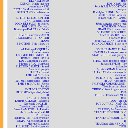
DELABEL été 99
affair
DEMON - Music that you
ROBINEAU - On
wanna hear + EPK
Rock & Folk WOODSTOCK
DETAILS - Music matters vol. 8
sampler
DISCO PARTY - La fièvre du
Rodolphe BURGER & Olivier
disco
CADIOT - Hôtel Robinson
DJ LBR - LE CORRUPTEUR
Romane SERDA - Romane
DNA - La serenissima
Serda
DOCK DES SUDS - Solidaires
Scène française version rock
DOLIVEUX - Doliveux
SCORPIONS - Woman
Dominique DALCAN - L'air de
SHAOLIN - Ici on en veut
rien
SO FRENCHY SO CHIC 2
DOMINO nouveautés 98/99
SONY CLASSICAL new
DRAGONBALL Z + SAILOR
directions 1999
MOON
Sophie ZELMANI - So good
E-MOTION - This is how we
SOUNDGARDEN - Black hole
are
sun
éd. Philippe PICQUIER -
SOUS LE MANTEAU feat.
Contes chinois
ZAMBLA - J'suis pas rassuré
Eddy MITCHELL/NEVILLE
STATUS QUO - Can't give you
Brothers - Tell it like it is
more
EDEL Collection 96 acte 1
STING - She's too good for me
Edouard LALO - Namouna
Sufjan STEVENS - The
ELECTRO DELUXE - Sound
avalanche
for eclectic people
Sylvie VARTAN & Johnny
ELISTA - Debout
HALLYDAY - Le bon temps du
EMI Cool Price - Les
rock'n'roll
authentiques
the BEATLES - Love me do
EMI Music Ressources - Smile
the DØ - A mouthful
EMILE & IMAGES - Rio de
THIEVERY CORPORATION -
Janvier
The mirror conspiracy
EMPEROR NORTON
THUGS - Live à Angers février
RECORDS - Space baby blast
1996
off
THUGS - Road closed 1983-
ENOLA - Figurines
1999
Enrique IGLESIAS - Bailamos
TOOL - Schism
Ensemble De CÆLIS -
TÔT OU TARD - Plutôt tôt,
Direction Laurence Brisset
plutôt tard
Ensemble MATHEUS - Extraits
TRAFFIC - Far from home
de Griselda par VIVALDI
TRANSES CÉVENOLES N°
EPIC - Focus
17
EQUIMINTHE - Country music
TRANSES CÉVENOLES N°
ERATO - Chefs d'œuvre de la
18
Musique Classique
TRAX hors série # 5 NINJA
Erik SATIE - Les 4 visages de
TUNE