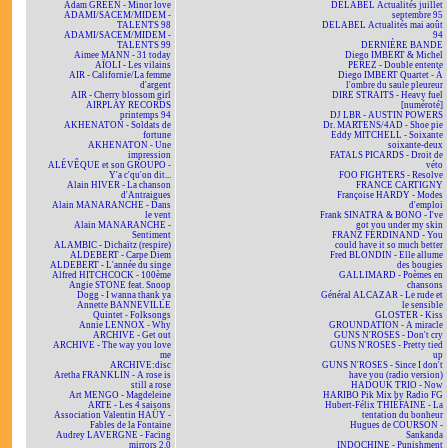
Adam GREEN - Minor love
DELABEL Actualités juillet
ADAMI/SACEM/MIDEM -
septembre 95
TALENTS 98
DELABEL Actualités mai août
ADAMI/SACEM/MIDEM -
94
TALENTS 99
DERNIÈRE BANDE
Aimee MANN - 31 today
Diego IMBERT & Michel
AÏOLI - Les vilains
PEREZ - Double entente
AIR - Californie/La femme
Diego IMBERT Quartet - À
d'argent
l'ombre du saule pleureur
AIR - Cherry blossom girl
DIRE STRAITS - Heavy fuel
AIRPLAY RECORDS
[numéroté]
printemps 94
DJ LBR - AUSTIN POWERS
AKHENATON - Soldats de
Dr. MARTENS/4AD - Shoe pie
fortune
Eddy MITCHELL - Soixante
AKHENATON - Une
soixante-deux
impression
FATALS PICARDS - Droit de
ALÉVÊQUE et son GROUPO -
véto
Y'a c'qu'on dit...
FOO FIGHTERS - Resolve
Alain HIVER - La chanson
FRANCE CARTIGNY
d'Antraigues
Françoise HARDY - Modes
Alain MANARANCHE - Dans
d'emploi
le vent
Frank SINATRA & BONO - I've
Alain MANARANCHE -
got you under my skin
Sentiment
FRANZ FERDINAND - You
ALAMBIC - Dichaïtz (respire)
could have it so much better
ALDEBERT - Carpe Diem
Fred BLONDIN - Elle allume
ALDEBERT - L'année du singe
des bougies
Alfred HITCHCOCK - 100ème
GALLIMARD - Poèmes en
Angie STONE feat. Snoop
chansons
Dogg - I wanna thank ya
Général ALCAZAR - Le rude et
Annette BANNEVILLE
le sensible
Quintet - Folksongs
GLOSTER - Kiss
Annie LENNOX - Why
GROUNDATION - A miracle
ARCHIVE - Get out
GUNS N'ROSES - Don't cry
ARCHIVE - The way you love
GUNS N'ROSES - Pretty tied
me
up
ARCHIVE:disc
GUNS N'ROSES - Since I don't
Aretha FRANKLIN - A rose is
have you (radio version)
still a rose
HADOUK TRIO - Now
Art MENGO - Magdeleine
HARIBO Pik Mix by Radio FG
ARTE - Les 4 saisons
Hubert-Félix THIÉFAINE - La
Association Valentin HAÜY -
tentation du bonheur
Fables de la Fontaine
Hugues de COURSON -
Audrey LAVERGNE - Facing
Sankanda
mirrors 2.0
INDOCHINE - Punishment