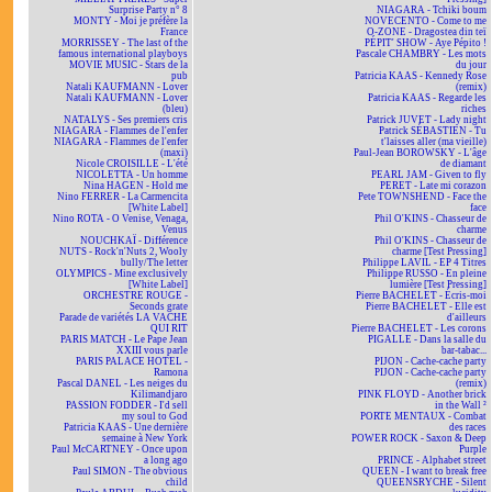
Surprise Party n° 8
NIAGARA - Tchiki boum
MONTY - Moi je préfère la
NOVECENTO - Come to me
France
O-ZONE - Dragostea din teï
MORRISSEY - The last of the
PÉPIT' SHOW - Aye Pépito !
famous international playboys
Pascale CHAMBRY - Les mots
MOVIE MUSIC - Stars de la
du jour
pub
Patricia KAAS - Kennedy Rose
Natali KAUFMANN - Lover
(remix)
Natali KAUFMANN - Lover
Patricia KAAS - Regarde les
(bleu)
riches
NATALYS - Ses premiers cris
Patrick JUVET - Lady night
NIAGARA - Flammes de l'enfer
Patrick SÉBASTIEN - Tu
NIAGARA - Flammes de l'enfer
t'laisses aller (ma vieille)
(maxi)
Paul-Jean BOROWSKY - L'âge
Nicole CROISILLE - L'été
de diamant
NICOLETTA - Un homme
PEARL JAM - Given to fly
Nina HAGEN - Hold me
PERET - Late mi corazon
Nino FERRER - La Carmencita
Pete TOWNSHEND - Face the
[White Label]
face
Nino ROTA - O Venise, Venaga,
Phil O'KINS - Chasseur de
Venus
charme
NOUCHKAÏ - Différence
Phil O'KINS - Chasseur de
NUTS - Rock'n'Nuts 2, Wooly
charme [Test Pressing]
bully/The letter
Philippe LAVIL - EP 4 Titres
OLYMPICS - Mine exclusively
Philippe RUSSO - En pleine
[White Label]
lumière [Test Pressing]
ORCHESTRE ROUGE -
Pierre BACHELET - Écris-moi
Seconds grate
Pierre BACHELET - Elle est
Parade de variétés LA VACHE
d'ailleurs
QUI RIT
Pierre BACHELET - Les corons
PARIS MATCH - Le Pape Jean
PIGALLE - Dans la salle du
XXIII vous parle
bar-tabac...
PARIS PALACE HOTEL -
PIJON - Cache-cache party
Ramona
PIJON - Cache-cache party
Pascal DANEL - Les neiges du
(remix)
Kilimandjaro
PINK FLOYD - Another brick
PASSION FODDER - I'd sell
in the Wall ²
my soul to God
PORTE MENTAUX - Combat
Patricia KAAS - Une dernière
des races
semaine à New York
POWER ROCK - Saxon & Deep
Paul McCARTNEY - Once upon
Purple
a long ago
PRINCE - Alphabet street
Paul SIMON - The obvious
QUEEN - I want to break free
child
QUEENSRYCHE - Silent