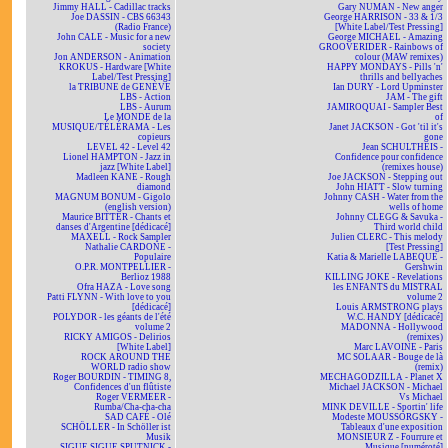
Jimmy HALL - Cadillac tracks
Gary NUMAN - New anger
Joe DASSIN - CBS 66343
George HARRISON - 33 & 1/3
(Radio France)
[White Label/Test Pressing]
John CALE - Music for a new
George MICHAEL - Amazing
society
GROOVERIDER - Rainbows of
Jon ANDERSON - Animation
colour (MAW remixes)
KROKUS - Hardware [White
HAPPY MONDAYS - Pills 'n'
Label/Test Pressing]
thrills and bellyaches
la TRIBUNE de GENÈVE
Ian DURY - Lord Upminster
LBS - Action
JAM - The gift
LBS - Aurum
JAMIROQUAI - Sampler Best
Le MONDE de la
of
MUSIQUE/TÉLÉRAMA - Les
Janet JACKSON - Got 'til it's
copieurs
gone
LEVEL 42 - Level 42
Jean SCHULTHEIS -
Lionel HAMPTON - Jazz in
Confidence pour confidence
jazz [White Label]
(remixes house)
Madleen KANE - Rough
Joe JACKSON - Stepping out
diamond
John HIATT - Slow turning
MAGNUM BONUM - Gigolo
Johnny CASH - Water from the
(english version)
wells of home
Maurice BITTER - Chants et
Johnny CLEGG & Savuka -
danses d'Argentine [dédicacé]
Third world child
MAXELL - Rock Sampler
Julien CLERC - This melody
Nathalie CARDONE -
[Test Pressing]
Populaire
Katia & Marielle LABEQUE -
O.P.R. MONTPELLIER -
Gershwin
Berlioz 1988
KILLING JOKE - Revelations
Ofra HAZA - Love song
les ENFANTS du MISTRAL
Patti FLYNN - With love to you
volume 2
[dédicacé]
Louis ARMSTRONG plays
POLYDOR - les géants de l'été
W.C. HANDY [dédicacé]
volume 2
MADONNA - Hollywood
RICKY AMIGOS - Delirios
(remixes)
[White Label]
Marc LAVOINE - Paris
ROCK AROUND THE
MC SOLAAR - Bouge de là
WORLD radio show
(remix)
Roger BOURDIN - TIMING 8,
MECHAGODZILLA - Planet X
Confidences d'un flûtiste
Michael JACKSON - Michael
Roger VERMEER -
Vs Michael
Rumba/Cha-cha-cha
MINK DEVILLE - Sportin' life
SAD CAFÉ - Olé
Modeste MOUSSORGSKY -
SCHÖLLER - In Schöller ist
Tableaux d'une exposition
Musik
MONSIEUR Z - Fourrure et
SIGUE SIGUE SPUTNICK -
Musique [numéroté]