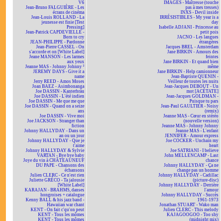
V6
IMAGES - Maîtresse (touche
Jean-Bruno FALGUIÈRE - Les
pas à mes tresses)
écrans de cinéma
INXS - Devil inside
Jean-Louis ROLLAND - La
IRRÉSISTIBLES - My year is a
jeunesse est finie [Test
day
Pressing]
Isabelle ADJANI - Princesse au
Jean-Patrick CAPDEVIELLE -
petit pois
Born to cry
JACNO - Les langues
JEAN-PHILIPPE - Pardonne
étrangères
Jean-Pierre CASSEL - On
Jacques BREL - Amsterdam
s'accorde et on [White Label]
Jane BIRKIN - Amours des
Jeane MANSON - Les larmes
feintes
aux yeux
Jane BIRKIN - Et quand bien
Jeanne MAS - Johnny Johnny ²
même
JEREMY DAYS - Give it a
Jane BIRKIN - Help camionneur
name
Jean-Baptiste QUENIN -
Jerry REED - Amos Moses
Veilleur de toutes les nuits
Joan BAEZ - Asimbonanga
Jean-Jacques DEBOUT - Un
Joe DASSIN - Kanterbräu
mot [ACÉTATE]
Joe DASSIN - L'été indien
Jean-Jacques GOLDMAN -
Joe DASSIN - Me que me que
Puisque tu pars
Joe DASSIN - Quand on a seize
Jean-Paul GAULTIER - Noisy
ans
(remix)
Joe DASSIN - Vive moi
Jeanne MAS - Cœur en stéréo
Joe JACKSON - Stranger than
(nouvelle version)
fiction
Jeanne MAS - Johnny Johnny
Johnny HALLYDAY - Dans un
Jeanne MAS - L'enfant
an ou un jour
JENNIFER - Amour express
Johnny HALLYDAY - Que je
Joe COCKER - Unchain my
t'aime
heart
Johnny HALLYDAY & Sylvie
Joe SATRIANI - I believe
VARTAN - Bye bye baby
John MELLENCAMP - Last
Joye du vin à CHÂTEAUNEUF
chance
DU PAPE - Chansons des
Johnny HALLYDAY - Ça ne
échansons
change pas un homme
Julien CLERC - Ce n'est rien
Johnny HALLYDAY - Cadillac
Juliette GRÉCO - Ta jalousie
(picture-disc)
[White Label]
Johnny HALLYDAY - Derrière
KARAJAN - BRAHMS, danses
l'amour
hongroises + catalogue
Johnny HALLYDAY - Succès
Kenny BALL & his jazz band -
1961-1973
Hawaiian war chant
Jonathan STUART - Wako man
KENT - On fait c'qu'on peut
Julien CLERC - This melody
KENT - Tous les mômes
KAJAGOOGOO - Too shy
KENT - Tous les mômes
(midnight mix)