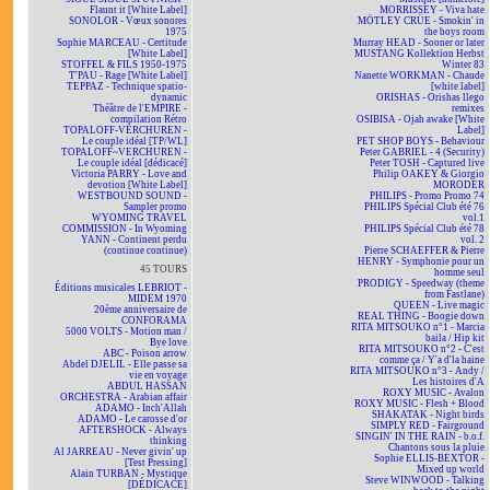
Flaunt it [White Label]
MORRISSEY - Viva hate
SONOLOR - Vœux sonores
MÖTLEY CRÜE - Smokin' in
1975
the boys room
Sophie MARCEAU - Certitude
Murray HEAD - Sooner or later
[White Label]
MUSTANG Kollektion Herbst
STOFFEL & FILS 1950-1975
Winter 83
T'PAU - Rage [White Label]
Nanette WORKMAN - Chaude
TEPPAZ - Technique spatio-
[white label]
dynamic
ORISHAS - Orishas llego
Théâtre de l'EMPIRE -
remixes
compilation Rétro
OSIBISA - Ojah awake [White
TOPALOFF-VERCHUREN -
Label]
Le couple idéal [TP/WL]
PET SHOP BOYS - Behaviour
TOPALOFF~VERCHUREN -
Peter GABRIEL - 4 (Security)
Le couple idéal [dédicacé]
Peter TOSH - Captured live
Victoria PARRY - Love and
Philip OAKEY & Giorgio
devotion [White Label]
MORODER
WESTBOUND SOUND -
PHILIPS - Promo Promo 74
Sampler promo
PHILIPS Spécial Club été 76
WYOMING TRAVEL
vol.1
COMMISSION - In Wyoming
PHILIPS Spécial Club été 78
YANN - Continent perdu
vol. 2
(continue continue)
Pierre SCHAEFFER & Pierre
HENRY - Symphonie pour un
45 TOURS
homme seul
PRODIGY - Speedway (theme
Éditions musicales LEBRIOT -
from Fastlane)
MIDEM 1970
QUEEN - Live magic
20ème anniversaire de
REAL THING - Boogie down
CONFORAMA
RITA MITSOUKO n°1 - Marcia
5000 VOLTS - Motion man /
baila / Hip kit
Bye love
RITA MITSOUKO n°2 - C'est
ABC - Poison arrow
comme ça / Y'a d'la haine
Abdel DJELIL - Elle passe sa
RITA MITSOUKO n°3 - Andy /
vie en voyage
Les histoires d'A
ABDUL HASSAN
ROXY MUSIC - Avalon
ORCHESTRA - Arabian affair
ROXY MUSIC - Flesh + Blood
ADAMO - Inch'Allah
SHAKATAK - Night birds
ADAMO - Le carosse d'or
SIMPLY RED - Fairground
AFTERSHOCK - Always
SINGIN' IN THE RAIN - b.o.f.
thinking
Chantons sous la pluie
Al JARREAU - Never givin' up
Sophie ELLIS-BEXTOR -
[Test Pressing]
Mixed up world
Alain TURBAN - Mystique
Steve WINWOOD - Talking
[DÉDICACÉ]