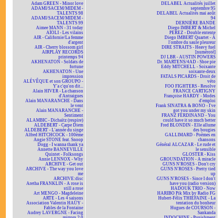
Adam GREEN - Minor love
DELABEL Actualités juillet
ADAMI/SACEM/MIDEM -
septembre 95
TALENTS 98
DELABEL Actualités mai août
ADAMI/SACEM/MIDEM -
94
TALENTS 99
DERNIÈRE BANDE
Aimee MANN - 31 today
Diego IMBERT & Michel
AÏOLI - Les vilains
PEREZ - Double entente
AIR - Californie/La femme
Diego IMBERT Quartet - À
d'argent
l'ombre du saule pleureur
AIR - Cherry blossom girl
DIRE STRAITS - Heavy fuel
AIRPLAY RECORDS
[numéroté]
printemps 94
DJ LBR - AUSTIN POWERS
AKHENATON - Soldats de
Dr. MARTENS/4AD - Shoe pie
fortune
Eddy MITCHELL - Soixante
AKHENATON - Une
soixante-deux
impression
FATALS PICARDS - Droit de
ALÉVÊQUE et son GROUPO -
véto
Y'a c'qu'on dit...
FOO FIGHTERS - Resolve
Alain HIVER - La chanson
FRANCE CARTIGNY
d'Antraigues
Françoise HARDY - Modes
Alain MANARANCHE - Dans
d'emploi
le vent
Frank SINATRA & BONO - I've
Alain MANARANCHE -
got you under my skin
Sentiment
FRANZ FERDINAND - You
ALAMBIC - Dichaïtz (respire)
could have it so much better
ALDEBERT - Carpe Diem
Fred BLONDIN - Elle allume
ALDEBERT - L'année du singe
des bougies
Alfred HITCHCOCK - 100ème
GALLIMARD - Poèmes en
Angie STONE feat. Snoop
chansons
Dogg - I wanna thank ya
Général ALCAZAR - Le rude et
Annette BANNEVILLE
le sensible
Quintet - Folksongs
GLOSTER - Kiss
Annie LENNOX - Why
GROUNDATION - A miracle
ARCHIVE - Get out
GUNS N'ROSES - Don't cry
ARCHIVE - The way you love
GUNS N'ROSES - Pretty tied
me
up
ARCHIVE:disc
GUNS N'ROSES - Since I don't
Aretha FRANKLIN - A rose is
have you (radio version)
still a rose
HADOUK TRIO - Now
Art MENGO - Magdeleine
HARIBO Pik Mix by Radio FG
ARTE - Les 4 saisons
Hubert-Félix THIÉFAINE - La
Association Valentin HAÜY -
tentation du bonheur
Fables de la Fontaine
Hugues de COURSON -
Audrey LAVERGNE - Facing
Sankanda
mirrors 2.0
INDOCHINE - Punishment