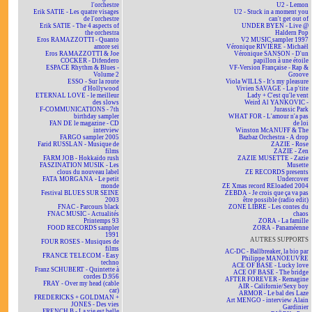
l'orchestre
U2 - Lemon
Erik SATIE - Les quatre visages
U2 - Stuck in a moment you
de l'orchestre
can't get out of
Erik SATIE - The 4 aspects of
UNDER BYEN - Live @
the orchestra
Haldern Pop
Eros RAMAZZOTTI - Quanto
V2 MUSIC sampler 1997
amore sei
Véronique RIVIÈRE - Michaël
Eros RAMAZZOTTI & Joe
Véronique SANSON - D'un
COCKER - Difendero
papillon à une étoile
ESPACE Rhythm & Blues -
VF-Version Française - Rap &
Volume 2
Groove
ESSO - Sur la route
Viola WILLS - It's my pleasure
d'Hollywood
Vivien SAVAGE - La p'tite
ETERNAL LOVE - le meilleur
Lady + C'est qu'le vent
des slows
Weird Al YANKOVIC -
F-COMMUNICATIONS - 7th
Jurassic Park
birthday sampler
WHAT FOR - L'amour n'a pas
FAN DE le magazine - CD
de loi
interview
Winston McANUFF & The
FARGO sampler 2005
Bazbaz Orchestra - A drop
Farid RUSSLAN - Musique de
ZAZIE - Rose
films
ZAZIE - Zen
FARM JOB - Hokkaïdo rush
ZAZIE MUSETTE - Zazie
FASZINATION MUSIK - Les
Musette
clous du nouveau label
ZE RECORDS presents
FATA MORGANA - Le petit
Undercover
monde
ZE Xmas record REloaded 2004
Festival BLUES SUR SEINE
ZEBDA - Je crois que ça va pas
2003
être possible (radio edit)
FNAC - Parcours black
ZONE LIBRE - Les contes du
FNAC MUSIC - Actualités
chaos
Printemps 93
ZORA - La famille
FOOD RECORDS sampler
ZORA - Panaméenne
1991
AUTRES SUPPORTS
FOUR ROSES - Musiques de
films
AC-DC - Ballbreaker, la bio par
FRANCE TELECOM - Easy
Philippe MANOEUVRE
techno
ACE OF BASE - Lucky love
Franz SCHUBERT - Quintette à
ACE OF BASE - The bridge
cordes D.956
AFTER FOREVER - Remagine
FRAY - Over my head (cable
AIR - Californie/Sexy boy
car)
ARMOR - Le bal des Laze
FREDERICKS + GOLDMAN +
Art MENGO - interview Alain
JONES - Des vies
Gardinier
FRENCH B - La vie est belle