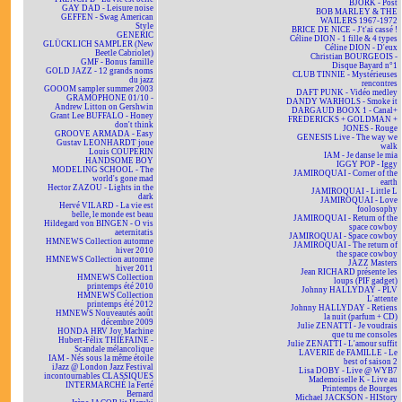
BJÖRK - Post
GAY DAD - Leisure noise
BOB MARLEY & THE
GEFFEN - Swag American
WAILERS 1967-1972
Style
BRICE DE NICE - J't'ai cassé !
GENERIC
Céline DION - 1 fille & 4 types
GLÜCKLICH SAMPLER (New
Céline DION - D'eux
Beetle Cabriolet)
Christian BOURGEOIS -
GMF - Bonus famille
Disque Bayard n°1
GOLD JAZZ - 12 grands noms
CLUB TINNIE - Mystérieuses
du jazz
rencontres
GOOOM sampler summer 2003
DAFT PUNK - Vidéo medley
GRAMOPHONE 01/10 -
DANDY WARHOLS - Smoke it
Andrew Litton on Gershwin
DARGAUD BOOX 1 - Canal+
Grant Lee BUFFALO - Honey
FREDERICKS + GOLDMAN +
don't think
JONES - Rouge
GROOVE ARMADA - Easy
GENESIS Live - The way we
Gustav LEONHARDT joue
walk
Louis COUPERIN
IAM - Je danse le mia
HANDSOME BOY
IGGY POP - Iggy
MODELING SCHOOL - The
JAMIROQUAI - Corner of the
world's gone mad
earth
Hector ZAZOU - Lights in the
JAMIROQUAI - Little L
dark
JAMIROQUAI - Love
Hervé VILARD - La vie est
foolosophy
belle, le monde est beau
JAMIROQUAI - Return of the
Hildegard von BINGEN - O vis
space cowboy
aeternitatis
JAMIROQUAI - Space cowboy
HMNEWS Collection automne
JAMIROQUAI - The return of
hiver 2010
the space cowboy
HMNEWS Collection automne
JAZZ Masters
hiver 2011
Jean RICHARD présente les
HMNEWS Collection
loups (PIF gadget)
printemps été 2010
Johnny HALLYDAY - PLV
HMNEWS Collection
L'attente
printemps été 2012
Johnny HALLYDAY - Retiens
HMNEWS Nouveautés août
la nuit (parfum + CD)
décembre 2009
Julie ZENATTI - Je voudrais
HONDA HRV Joy Machine
que tu me consoles
Hubert-Félix THIÉFAINE -
Julie ZENATTI - L'amour suffit
Scandale mélancolique
LAVERIE de FAMILLE - Le
IAM - Nés sous la même étoile
best of saison 2
iJazz @ London Jazz Festival
Lisa DOBY - Live @ WYB7
incontournables CLASSIQUES
Mademoiselle K - Live au
INTERMARCHÉ la Ferté
Printemps de Bourges
Bernard
Michael JACKSON - HIStory