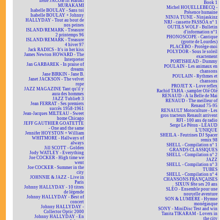
Irène JACOB lit Haruki
Book 1
MURAKAMI
Michel HOUELLEBECQ -
Isabelle BOULAY - Sans toi
Présence humaine
Isabelle BOULAY + Johnny
NINJA TUNE - Ninjaskinz
HALLYDAY - Tout au bout de
NRJ - cassette PASSOA n° 1
nos peines
OUTILS WOLF - Bulletin
ISLAND/REMARK - Treasure
d'information n°1
2 printemps 96
PHONOSCOPE - Cantique
ISLAND/REMARK - Treasure
(grotte de Lourdes)
4 hiver 97
PLACEBO - Protège-moi
Jack RADICS - It's in her kiss
POLYDOR - Sous le soleil
James Newton HOWARD - The
exactement
Interpreter
PORTISHEAD - Dummy
Jan GARBAREK - In praise of
POULAIN - Les animaux en
dreams
chansons
Jane BIRKIN - Jane B.
POULAIN - Rythmes et
Janet JACKSON - The velvet
chansons
rope
PROJET X - Love reflex
JAZZ MAGAZINE Tant qu'il y
Rachid TAHA - sampler Olé Olé
aura des hommes
RENAUD - À la Belle de Mai
JAZZ Tublieft 3
RENAUD - The meilleur of
Jean FERRAT - Ses premiers
Renaud 75-95
succès 1958-1961
RENAULT Motoculture - Les
Jean-Jacques MILTEAU - Sweet
gros tracteurs Renault arrivent
home Chicago
RFI - 100 ans de radio
JEFF GAUTHIER GOATETTE
Serge Le Péron - LÉAUD
- One and the same
L'UNIQUE
Jennifer HOYSTON + William
SHEILA - Feutrines DJ Spacer
WHITMORE - Hallways of
remix 98
always
SHELL - Compilation n° 1
Jill SCOTT - Golden
GRANDS CLASSIQUES
Jody WATLEY - Everything
SHELL - Compilation n° 2
Joe COCKER - High time we
JAZZ
went
SHELL - Compilation n° 3
Joe COCKER - Summer in the
TUBES
city
SHELL - Compilation n° 4
JOHNNIE & JAZZ - Live in
CHANSONS FRANÇAISES
Paris
SIXUN fête ses 20 ans
Johnny HALLYDAY - 10 titres
SLÉO - Ensemble pour une
de légende
nouvelle aventure
Johnny HALLYDAY - Best of
SON & LUMIÈRE - Hymne
concert
monégasque
Johnny HALLYDAY -
SONY - MiniDisc Test and win
Collector Optic 2000
Tanita TIKARAM - Lovers in
Johnny HALLYDAY - En
the city