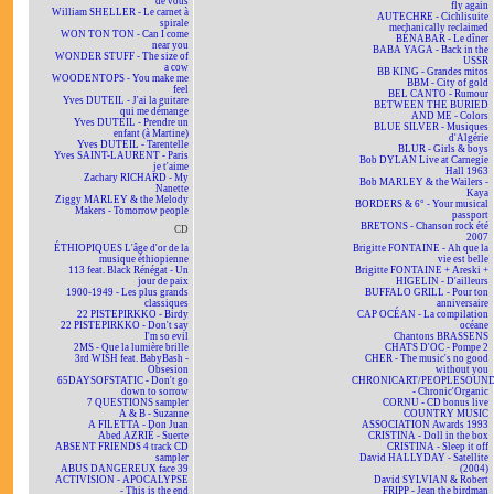
de vous
fly again
William SHELLER - Le carnet à
AUTECHRE - Cichlisuite
spirale
mechanically reclaimed
WON TON TON - Can I come
BÉNABAR - Le dîner
near you
BABA YAGA - Back in the
WONDER STUFF - The size of
USSR
a cow
BB KING - Grandes mitos
WOODENTOPS - You make me
BBM - City of gold
feel
BEL CANTO - Rumour
Yves DUTEIL - J'ai la guitare
BETWEEN THE BURIED
qui me démange
AND ME - Colors
Yves DUTEIL - Prendre un
BLUE SILVER - Musiques
enfant (à Martine)
d'Algérie
Yves DUTEIL - Tarentelle
BLUR - Girls & boys
Yves SAINT-LAURENT - Paris
Bob DYLAN Live at Carnegie
je t'aime
Hall 1963
Zachary RICHARD - My
Bob MARLEY & the Wailers -
Nanette
Kaya
Ziggy MARLEY & the Melody
BORDERS & 6° - Your musical
Makers - Tomorrow people
passport
BRETONS - Chanson rock été
CD
2007
ÉTHIOPIQUES L'âge d'or de la
Brigitte FONTAINE - Ah que la
musique éthiopienne
vie est belle
113 feat. Black Rénégat - Un
Brigitte FONTAINE + Areski +
jour de paix
HIGELIN - D'ailleurs
1900-1949 - Les plus grands
BUFFALO GRILL - Pour ton
classiques
anniversaire
22 PISTEPIRKKO - Birdy
CAP OCÉAN - La compilation
22 PISTEPIRKKO - Don't say
océane
I'm so evil
Chantons BRASSENS
2MS - Que la lumière brille
CHATS D'OC - Pompe 2
3rd WISH feat. BabyBash -
CHER - The music's no good
Obsesion
without you
65DAYSOFSTATIC - Don't go
CHRONICART/PEOPLESOUN
down to sorrow
- Chronic'Organic
7 QUESTIONS sampler
CORNU - CD bonus live
A & B - Suzanne
COUNTRY MUSIC
A FILETTA - Don Juan
ASSOCIATION Awards 1993
Abed AZRIÉ - Suerte
CRISTINA - Doll in the box
ABSENT FRIENDS 4 track CD
CRISTINA - Sleep it off
sampler
David HALLYDAY - Satellite
ABUS DANGEREUX face 39
(2004)
ACTIVISION - APOCALYPSE
David SYLVIAN & Robert
- This is the end
FRIPP - Jean the birdman