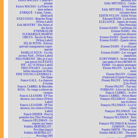
Enrico MACIAS - 2 ailes & 3
Saturday nite
plumes
Eddy MITCHELL - Lèche-
Enrico MACIAS - La France de
bottes blues
mon enfance
Eddy MITCHELL - Soixante
ENRIQUÉ - J'aime, J'aime...
soixante-deux
[dédicacé]
EDITH NYLON - Edith Nylon
ENZO ENZO - Blanche Neige
Edouard BAER - La bostella
[White Label]
ELEGANCE - Jamais de risque
Erik MONTRY - Des fleurs et
[Test Pressing]
des fusils
Etienne DAHO - Caribbean sea
ETHNIKOLOR
Etienne DAHO - Des
F.LEMARQUE/MARTIN
attractions désastre
CIRCUS - Succès de Paris
Etienne DAHO - Epaule tattoo
[White Label]
Etienne DAHO - Epaule tattoo
FÉLIX POTIN - Édition
(maxi)
spéciale inauguration super-
Etienne DAHO - Il ne dira pas
marché
[White Label]
FAMILLE FOUX - Un très
Etienne DAHO - Les voyages
joyeux Noël... [White Label]
immobiles
Félix FAIRANO - Moi je n'suis
EURYTHMICS - Sweet dreams
pas pressé [ACÉTATE]
(are made of this) REMIX 91
FFF - AC² N [White Label]
FARID - Un amour montagne
FIDO STEAKY - Les plus
Florent PAGNY - Ça fait des
belles musiques de films
nuits
FINE YOUNG CANNIBALS -
Florent PAGNY - Comme
The flame
d'habitude [Claude François]
France GALL - La chanson
Florent PAGNY - Jolie môme
d'Azima
[Léo Ferré]
Francis CABREL & Mercedes
Florent PAGNY - Tue-moi
SOSA - Yo vengo a ofrecer mi
FORBANS - Lève ton ful de là
corazon
Francis CABREL - Je rêve
Francis LEANDRI - EP Ton
Francis CABREL - Petite Marie
absence, ton silence [White
François FELDMAN - Comme
Label]
une évidence
Francis LEANDRI - SP Ton
François FELDMAN - Le p'tit
absence, ton silence [White
cireur
Label]
François FELDMAN - Les
Franck DIDIER - Pour la
valses de Vienne
première fois [Test Pressing]
François FELDMAN - Petit
François FELDMAN - Le
Frank
serpent qui danse
François FELDMAN & Joniece
Frédéric BERTHELOT -
JAMISON - J'ai peur
Privilège [maxi]
Frankie SMITH - The auction
Frédéric BERTHELOT -
Freddie MERCURY - The great
Privilège [SP]
pretender