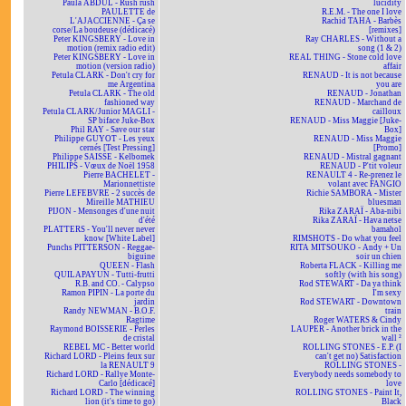
Paula ABDUL - Rush rush
lucidity
PAULETTE de
R.E.M. - The one I love
L'AJACCIENNE - Ça se
Rachid TAHA - Barbès
corse/La boudeuse (dédicacé)
[remixes]
Peter KINGSBERY - Love in
Ray CHARLES - Without a
motion (remix radio edit)
song (1 & 2)
Peter KINGSBERY - Love in
REAL THING - Stone cold love
motion (version radio)
affair
Petula CLARK - Don't cry for
RENAUD - It is not because
me Argentina
you are
Petula CLARK - The old
RENAUD - Jonathan
fashioned way
RENAUD - Marchand de
Petula CLARK/Junior MAGLI -
cailloux
SP biface Juke-Box
RENAUD - Miss Maggie [Juke-
Phil RAY - Save our star
Box]
Philippe GUYOT - Les yeux
RENAUD - Miss Maggie
cernés [Test Pressing]
[Promo]
Philippe SAISSE - Kelbomek
RENAUD - Mistral gagnant
PHILIPS - Vœux de Noël 1958
RENAUD - P'tit voleur
Pierre BACHELET -
RENAULT 4 - Re-prenez le
Marionnettiste
volant avec FANGIO
Pierre LEFEBVRE - 2 succès de
Richie SAMBORA - Mister
Mireille MATHIEU
bluesman
PIJON - Mensonges d'une nuit
Rika ZARAÏ - Aba-nibi
d'été
Rika ZARAÏ - Hava netse
PLATTERS - You'll never never
bamahol
know [White Label]
RIMSHOTS - Do what you feel
Punchs PITTERSON - Reggae-
RITA MITSOUKO - Andy + Un
biguine
soir un chien
QUEEN - Flash
Roberta FLACK - Killing me
QUILAPAYUN - Tutti-frutti
softly (with his song)
R.B. and CO. - Calypso
Rod STEWART - Da ya think
Ramon PIPIN - La porte du
I'm sexy
jardin
Rod STEWART - Downtown
Randy NEWMAN - B.O.F.
train
Ragtime
Roger WATERS & Cindy
Raymond BOISSERIE - Perles
LAUPER - Another brick in the
de cristal
wall ²
REBEL MC - Better world
ROLLING STONES - E.P. (I
Richard LORD - Pleins feux sur
can't get no) Satisfaction
la RENAULT 9
ROLLING STONES -
Richard LORD - Rallye Monte-
Everybody needs somebody to
Carlo [dédicacé]
love
Richard LORD - The winning
ROLLING STONES - Paint It,
lion (it's time to go)
Black