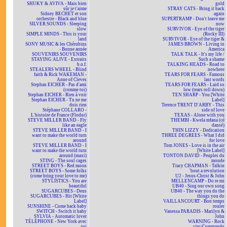
SHUKY & AVIVA - Mais bien
gold
sûr je t'aime
STRAY CATS - Bring it back
Sidney BECHET et son
again
orchestre - Black and blue
SUPERTRAMP - Don't leave me
SILVER SOUNDS - Sleeping
now
slow
SURVIVOR - Eye of the tiger
SIMPLE MINDS - This is your
(Rocky III)
land
SURVIVOR - Eye of the tiger &
SONY MUSIC & les Chérubins
JAMES BROWN - Living in
- Bonne année
America
SOUVENIRS SOUVENIRS
TALK TALK - It's my life /
STAYING ALIVE - Extraits
Such a shame
b.o.f.
TALKING HEADS - Road to
STEALERS WHEEL - Blind
nowhere
faith & Rick WAKEMAN -
TEARS FOR FEARS - Famous
Anne of Cleves
last words
Stephan EICHER - Pas d'ami
TEARS FOR FEARS - Laid so
(comme toi)
low (tears roll down)
Stephan EICHER - Rien à voir
TEN SHARP - You [White
Stephan EICHER - Tu ne me
Label]
dois rien
Terence TRENT D'ARBY - This
Stéphane COLLARO -
side of love
L'histoire de France (Flodor)
TEXAS - Alone with you
STEVE MILLER BAND - Fly
THEMBI - Kwela mfana (cé
like an eagle
dansé)
STEVE MILLER BAND - I
THIN LIZZY - Dedication
want to make the world turn
THREE DEGREES - What I did
around
for love
STEVE MILLER BAND - I
Tom JONES - Love is in the air
want to make the world turn
[White Label]
around (maxi)
TONTON DAVID - Peuples du
STING - The soul cages
monde
STREET BOYS - Red moon
Tracy CHAPMAN - Talkin
STREET BOYS - Some folks
'bout a revolution
(come bring your love to me)
U2 - Jesus-Christ & John
STYLISTICS - You are
MELLENCAMP - Do re mi
beautiful
UB40 - Sing our own song
SUGARCUBES - Deus
UB40 - The way you do the
SUGARCUBES - Hit [White
things you do
Label]
VAILLANCOURT - Bon temps
SUNSHINE - Come back baby
rouler
SWITCH - Switch it baby
Vanessa PARADIS - Marilyn &
SYLVIA - Automatic lover
John
TÉLÉPHONE - New York avec
WARNING - Rock
toi
city/Commando