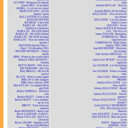
AUVIDIS - Religions du monde
park
Axelle RED - Je me fâche
Isabelle BOULAY - Tout un
BABEL - La vie est un cirque
jour
BABYLON ZOO - All the
Isabelle BOULAY & Johnny
money's gone
HALLYDAY - Tout au bout de
BALLANTINE'S Le rituel
nos peines
BANGER SISTERS
ISULATINE - Les plus beaux
BAOBAB - 3 mix dub
chants Corses
BARCLAY - ISLAND -
JAD WIO - Victor
Opération Libération
James CHANCE & Terminal
BARCLAY - ISLAND [bleu]
City - The fix is in
BARCLAY - ISLAND [crème]
James TAYLOR - Hourglass
BARCLAY - ISLAND [orange]
JAMIROQUAI - Black
BARCLAY - Tous les talents du
capricorn day
monde 2
JAMIROQUAI - High times,
BATOFAR cherche Tokyo -
singles 1992-2006
Paris 7-16 décembre 2001
Jean ROCHEFORT - Histoires
BAYARD MUSIQUE - Chants
de voyages
sacrés
Jean-Jacques MILTEAU - JJ
BBM - Where in the world (edit)
Milteau
Béatrice URIA-MONZON -
Jean-Louis MURAT - Le cri du
Carmen
papillon
BETTY BOOP - 1001 nuits
Joe COCKER - Let the healing
Bill DERAIME - Qui a bu
begin
Billy BRAGG - Mr love &
Joe COCKER - When a woman
justice
cries
BLACK - Here it comes again
John CALE - Black acetate
BMG 99/11 Hot Sampler
PROMO
BMG News Janvier 1999
Johnny HALLYDAY - Les
Bob DYLAN - Le sampler Rock
duos inédits
and Folk
Johnny HALLYDAY - Rester
Bobby KIMBALL - Hold the
libre
line
Johnny HALLYDAY - Succès
Bonnie RAITT - Come to me
garantis
Bonnie RAITT - Love sneakin'
Johnny HALLYDAY - Un jour
up on you
viendra ²
BRETT - Trois nuits par
Jordi SAVALL/HESPERION
semaine
XXI - Don Quijote de la
Brian McFADDEN - Real to me
Mancha
Brock LANDARS - S.M.D.U.
Julie ZENATTI - À quoi ça sert
Bruno COULAIS - B.O.F. Les
Julie ZENATTI - Mon ami pour
Choristes
la vie
Bryan ADAMS - Summer of 69
KENT - Hagnesta Hill
Bryan ADAMS/Rod
KMFDM - Nihil