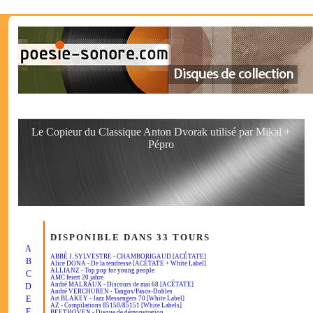
Le Copieur du Classique Anton Dvorak utilisé par Mikal +
Pépro
DISPONIBLE DANS 33 TOURS
A
ABBÉ J. SYLVESTRE - CHAMBORIGAUD [ACÉTATE]
B
Alice DONA - De la tendresse [ACÉTATE + White Label]
ALLIANZ - Top pop for young people
C
AMC feiert 20 jahre
André MALRAUX - Discours de mai 68 [ACÉTATE]
D
André VERCHUREN - Tangos/Pasos-Dobles
E
Art BLAKEY - Jazz Messengers 70 [White Label]
AZ - Compilations 85150/85151 [White Labels]
F
BEETHOVEN - Disque de démonstration