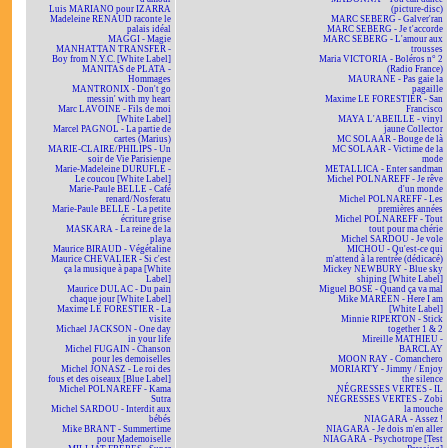
Luis MARIANO pour IZARRA
(picture-disc)
Madeleine RENAUD raconte le
MARC SEBERG - Galver'ran
palais idéal
MARC SEBERG - Je t'accorde
MAGGI - Magie
MARC SEBERG - L'amour aux
MANHATTAN TRANSFER -
trousses
Boy from N.Y.C. [White Label]
Maria VICTORIA - Boléros n° 2
MANITAS de PLATA -
(Radio France)
Hommages
MAURANE - Pas gaie la
MANTRONIX - Don't go
pagaille
messin' with my heart
Maxime LE FORESTIER - San
Marc LAVOINE - Fils de moi
Francisco
[White Label]
MAYA L'ABEILLE - vinyl
Marcel PAGNOL - La partie de
jaune Collector
cartes (Marius)
MC SOLAAR - Bouge de là
MARIE-CLAIRE/PHILIPS - Un
MC SOLAAR - Victime de la
soir de Vie Parisienne
mode
Marie-Madeleine DURUFLÉ -
METALLICA - Enter sandman
Le coucou [White Label]
Michel POLNAREFF - Je rêve
Marie-Paule BELLE - Café
d'un monde
renard/Nosferatu
Michel POLNAREFF - Les
Marie-Paule BELLE - La petite
premières années
écriture grise
Michel POLNAREFF - Tout
MASKARA - La reine de la
tout pour ma chérie
playa
Michel SARDOU - Je vole
Maurice BIRAUD - Végétaline
MICHOU - Qu'est-ce qui
Maurice CHEVALIER - Si c'est
m'attend à la rentrée (dédicacé)
ça la musique à papa [White
Mickey NEWBURY - Blue sky
Label]
shining [White Label]
Maurice DULAC - Du pain
Miguel BOSÉ - Quand ça va mal
chaque jour [White Label]
Mike MAREEN - Here I am
Maxime LE FORESTIER - La
[White Label]
visite
Minnie RIPERTON - Stick
Michael JACKSON - One day
together 1 & 2
in your life
Mireille MATHIEU -
Michel FUGAIN - Chanson
BARCLAY
pour les demoiselles
MOON RAY - Comanchero
Michel JONASZ - Le roi des
MORIARTY - Jimmy / Enjoy
fous et des oiseaux [Blue Label]
the silence
Michel POLNAREFF - Kama
NÉGRESSES VERTES - IL
Sutra
NÉGRESSES VERTES - Zobi
Michel SARDOU - Interdit aux
la mouche
bébés
NIAGARA - Assez !
Mike BRANT - Summertime
NIAGARA - Je dois m'en aller
pour Mademoiselle
NIAGARA - Psychotrope [Test