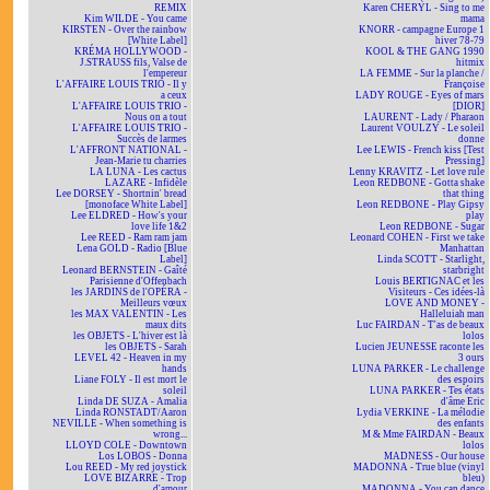
REMIX
Karen CHERYL - Sing to me
Kim WILDE - You came
mama
KIRSTEN - Over the rainbow
KNORR - campagne Europe 1
[White Label]
hiver 78-79
KRÉMA HOLLYWOOD -
KOOL & THE GANG 1990
J.STRAUSS fils, Valse de
hitmix
l'empereur
LA FEMME - Sur la planche /
L'AFFAIRE LOUIS TRIO - Il y
Françoise
a ceux
LADY ROUGE - Eyes of mars
L'AFFAIRE LOUIS TRIO -
[DIOR]
Nous on a tout
LAURENT - Lady / Pharaon
L'AFFAIRE LOUIS TRIO -
Laurent VOULZY - Le soleil
Succès de larmes
donne
L'AFFRONT NATIONAL -
Lee LEWIS - French kiss [Test
Jean-Marie tu charries
Pressing]
LA LUNA - Les cactus
Lenny KRAVITZ - Let love rule
LAZARE - Infidèle
Leon REDBONE - Gotta shake
Lee DORSEY - Shortnin' bread
that thing
[monoface White Label]
Leon REDBONE - Play Gipsy
Lee ELDRED - How's your
play
love life 1&2
Leon REDBONE - Sugar
Lee REED - Ram ram jam
Leonard COHEN - First we take
Lena GOLD - Radio [Blue
Manhattan
Label]
Linda SCOTT - Starlight,
Leonard BERNSTEIN - Gaîté
starbright
Parisienne d'Offenbach
Louis BERTIGNAC et les
les JARDINS de l'OPÉRA -
Visiteurs - Ces idées-là
Meilleurs vœux
LOVE AND MONEY -
les MAX VALENTIN - Les
Halleluiah man
maux dits
Luc FAIRDAN - T'as de beaux
les OBJETS - L'hiver est là
lolos
les OBJETS - Sarah
Lucien JEUNESSE raconte les
LEVEL 42 - Heaven in my
3 ours
hands
LUNA PARKER - Le challenge
Liane FOLY - Il est mort le
des espoirs
soleil
LUNA PARKER - Tes états
Linda DE SUZA - Amalia
d'âme Eric
Linda RONSTADT/Aaron
Lydia VERKINE - La mélodie
NEVILLE - When something is
des enfants
wrong...
M & Mme FAIRDAN - Beaux
LLOYD COLE - Downtown
lolos
Los LOBOS - Donna
MADNESS - Our house
Lou REED - My red joystick
MADONNA - True blue (vinyl
LOVE BIZARRE - Trop
bleu)
d'amour
MADONNA - You can dance