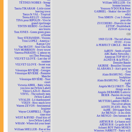
TÉTINES NOIRES - Streap
William SHELLER - Un
Teac
homme heureux
Tanita TIKARAM - Little sister
Youssou N'DOUR & Peter
leaving town
GABRIEL - Shakin' the tree (DJ
Tanya St VAL - Tropical
edit)
Teresa KELLY - Johnnie
Yves SIMON - 2 ou 3 choses
TINA pour RIPOLIN - Vive le
pour elle
grand ripolinage
ZUCCHERO - Diavolo in me
TINTIN HEBDO - La chasse
ZZTOP - Doubleback
aux bruits
ZZTOP - Give it up
Tom JONES - Green green grass
CD
of home
Tony STEFANIDIS - Visions
1969 CLUB - The red album
Trini LOPEZ - America /
4YOU - 4 you
Kansas City
A PERFECT CIRCLE - Mer de
Van McCOY - Soul Cha Cha
noms
VAN MORRISON - Ivory tower
AaRON - Seeds of gold
Vanessa PARADIS - L'amour en
ABC Radio Networks -
soi [Test Pressing]
American TOP 40 # 51
VELVET GLOVE - Last day of
AGNÈS B. & la FNAC -
summer
Dernière Bande
VELVET GLOVE - Sweet was
AKIRISE - Brouiller l'écoute
my rose
ALABAMA 3 - Ain't goin' to
Véronique RIVIÈRE - Georges
Goa
Véronique RIVIÈRE - Première
Alain BASHUNG - Osez
Manche
Joséphine
Véronique RIVIÈRE - Tout
Alain BASHUNG - That's all
court
right
Victoria ABRIL - Baby when
Angela McCLUSKEY - The
you kiss me [White Label]
things we do
Viktor LAZLO - Baisers
Angelo DEBARRE/Ludovic
VINYL - The nobody men
BEIER - Paroles de swing
[White Label]
Anne-Sophie
VIVALDI - Le chardonneret
MUTTER/Lambert ORKIS -
VIXEN - How much love
The silver album
Warren ZEVON - Sentimental
AOSTE 20 ANS - Hits 76
hygiene
AqME - Dévisager Dieu
Wayne CAMPBELL - Night
Art MENGO - À tes côtés
time rose
Art MENGO - Des bateaux de
WEST & BYRD - Final kiss of
sang
love [White Label]
ARTHUR H - Le baron noir
WHAM - Where did your heart
ARTHUR H - Le goût du H
go
Ashanti ROY Pablo MOSES
William SHELLER - Fier et fou
Winston JARRETT - Natty will