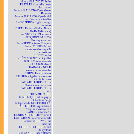
Johnny HALLYDAY & the
RATTLES - Lass die Leute
doch reden
Johnny HALLYDAY par Vogue
Hommes
Johnny HALLYDAY parle - 65
mn d'entretiens inédits
Jon HOPKINS - Light through
the veins
JOSEPH Pepino - Ha ha ! No no
! He He ! [dédicacé]
Joss STONE - LP1 advance
JUKEBOX BABIES -
Électrique ou rien
Julie REINS - Reine d'un jour
Julien CLERC - Julien
déménage électrique &
acoustique
JULIETTE et les
INDÉPENDANTS - 14 juillet
K.O.D. Chacun sa route
KARAJAN - Gold
KARAJAN GOLD
demonstration sampler
KORN - Family values
KRISIUN - Ageless venomous
KYO - Je cours
L'AFFAIRE LOUIS TRIO -
L'homme aux mille vies
L'AFFAIRE LOUIS TRIO -
Loin
L'HOMME PARLE
la BELGIQUE est un pays -
Chantons belge
la légende du GOLF DROUOT
LABEL BLEU - Appellation
d'origine incontrôlée 2
LABELS automne 97
LANDMARK MUSIC volume 1
Lara FABIAN - A wonderful life
Laurent VOULZY - Une
héroïne
LEFDUP & LEFDUP - L'oeil
du cyclone
Lena AYAL - Dîner d'affaires