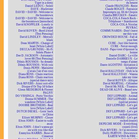
Tiger in a dress
du beurre
Daniel LEDUC - Soleil
Claude FRANÇOIS - Reste
DAVE - Hurlevent
Claude ROGEN - Fantaisie
DAVID + DAVID - Welcome to
Impromptu op. 66 de Chopin
the boomtown
Claudia BRÜCKEN - Fanatic
DAVID + DAVID - Welcome to
COCA-COLA French Rock -
the boomtown [monoface]
Téléphone + Starshooter
David KNOPFLER - Lonely is
COCA-COLA Nicolas
the night
PEYRAC
David KOVEN - Bord à bord
COMMUNARDS - Don't leave
[Test Pressing]
me this way
David LINDLEY - Mercury
CROWDED HOUSE - Fall at
blues
your feet
Dean MARTIN - Change of
CURE - Just like heaven
heart [White Label]
CURE - Never enough
DECCA/GRUNDIG - Hi-Fi
DANI - Papa vient d'épouser la
Stéréo Phase 4
bonne
Dee D. JACKSON - Automatic
Daniel DARC - La ville
lover 88 [Test Pressing]
Danielle DARRIEUX - Le
Démis ROUSSOS - So dreamy
temps d'aimer
Démis ROUSSOS - With you
Dante AGOSTINI - Initiation à
Denis PEPIN - Marinette
la batterie
(j'avais l'air d'un con)
David HALLYDAY - Ooh la la
Diana ROSS - Chain reaction
David HALLYDAY - Wanna
Diana ROSS - Chain reaction
take my time
(special dance mix)
David KOVEN - Afrique
Dick RIVERS - Ainsi soit-elle
David MARTIAL - Célimène
Disque d'Or Top 50 biface
David Mc NEIL - Tiramisu
Glenn MEDEIROS & Florent
DEAD OR ALIVE - Brand new
PAGNY
lover
DO VISSINGA - Porto Vecchio
DEF LEPPARD - Animal
Donna SUMMER - The
DEF LEPPARD - Animal
wanderer [White Label]
(spécial promo)
DOOBIE BROTHERS - Real
DEF LEPPARD - Let's get
love [White Label]
rocked
DUTCH DIESEL - Goin' back
DEF LEPPARD - Let's get
to China
rocked (poster)
Elliott MURPHY - Closer
DEF LEPPARD - Let's get
Elton JOHN - Easier to walk
rocked (teaser)
away
DEPECHE MODE - Everything
Elton JOHN - I don't wanna go
counts (live)
on with you like that
Dick RIVERS - Je t'ai reconnue
Emmylou HARRIS - Rose of
Dolly PARTON - Downtown
Cimarron
EARTH WIND & FIRE -