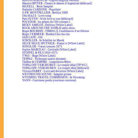
MAGNUM BONUM - Gigolo (english version)
Maurice BITTER - Chants et danses d'Argentine [dédicacé]
MAXELL - Rock Sampler
Nathalie CARDONE - Populaire
O.P.R. MONTPELLIER - Berlioz 1988
Ofra HAZA - Love song
Patti FLYNN - With love to you [dédicacé]
POLYDOR - les géants de l'été volume 2
RICKY AMIGOS - Delirios [White Label]
ROCK AROUND THE WORLD radio show
Roger BOURDIN - TIMING 8, Confidences d'un flûtiste
Roger VERMEER - Rumba/Cha-cha-cha
SAD CAFÉ - Olé
SCHÖLLER - In Schöller ist Musik
SIGUE SIGUE SPUTNICK - Flaunt it [White Label]
SONOLOR - Vœux sonores 1975
Sophie MARCEAU - Certitude [White Label]
STOFFEL & FILS 1950-1975
T'PAU - Rage [White Label]
TEPPAZ - Technique spatio-dynamic
Théâtre de l'EMPIRE - compilation Rétro
TOPALOFF-VERCHUREN - Le couple idéal [TP/WL]
TOPALOFF~VERCHUREN - Le couple idéal [dédicacé]
Victoria PARRY - Love and devotion [White Label]
WESTBOUND SOUND - Sampler promo
WYOMING TRAVEL COMMISSION - In Wyoming
YANN - Continent perdu (continue continue)