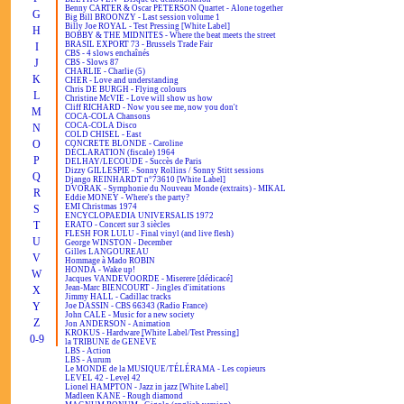
Benny CARTER & Oscar PETERSON Quartet - Alone together
G
Big Bill BROONZY - Last session volume 1
Billy Joe ROYAL - Test Pressing [White Label]
H
BOBBY & THE MIDNITES - Where the beat meets the street
BRASIL EXPORT 73 - Brussels Trade Fair
I
CBS - 4 slows enchaînés
J
CBS - Slows 87
CHARLIE - Charlie (5)
K
CHER - Love and understanding
Chris DE BURGH - Flying colours
L
Christine McVIE - Love will show us how
Cliff RICHARD - Now you see me, now you don't
M
COCA-COLA Chansons
COCA-COLA Disco
N
COLD CHISEL - East
O
CONCRETE BLONDE - Caroline
DÉCLARATION (fiscale) 1964
P
DELHAY/LECOUDE - Succès de Paris
Dizzy GILLESPIE - Sonny Rollins / Sonny Stitt sessions
Q
Django REINHARDT n°73610 [White Label]
DVORAK - Symphonie du Nouveau Monde (extraits) - MIKAL
R
Eddie MONEY - Where's the party?
EMI Christmas 1974
S
ENCYCLOPAEDIA UNIVERSALIS 1972
T
ERATO - Concert sur 3 siècles
FLESH FOR LULU - Final vinyl (and live flesh)
U
George WINSTON - December
Gilles LANGOUREAU
V
Hommage à Mado ROBIN
HONDA - Wake up!
W
Jacques VANDEVOORDE - Miserere [dédicacé]
Jean-Marc BIENCOURT - Jingles d'imitations
X
Jimmy HALL - Cadillac tracks
Y
Joe DASSIN - CBS 66343 (Radio France)
John CALE - Music for a new society
Z
Jon ANDERSON - Animation
KROKUS - Hardware [White Label/Test Pressing]
0-9
la TRIBUNE de GENÈVE
LBS - Action
LBS - Aurum
Le MONDE de la MUSIQUE/TÉLÉRAMA - Les copieurs
LEVEL 42 - Level 42
Lionel HAMPTON - Jazz in jazz [White Label]
Madleen KANE - Rough diamond