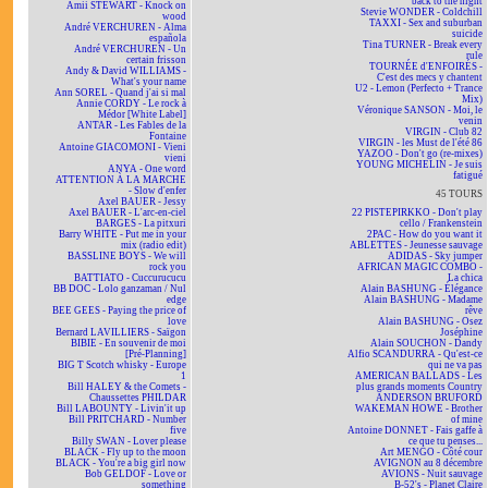
back to the night
Amii STEWART - Knock on
Stevie WONDER - Coldchill
wood
TAXXI - Sex and suburban
André VERCHUREN - Alma
suicide
española
Tina TURNER - Break every
André VERCHUREN - Un
rule
certain frisson
TOURNÉE d'ENFOIRÉS -
Andy & David WILLIAMS -
C'est des mecs y chantent
What's your name
U2 - Lemon (Perfecto + Trance
Ann SOREL - Quand j'ai si mal
Mix)
Annie CORDY - Le rock à
Véronique SANSON - Moi, le
Médor [White Label]
venin
ANTAR - Les Fables de la
VIRGIN - Club 82
Fontaine
VIRGIN - les Must de l'été 86
Antoine GIACOMONI - Vieni
YAZOO - Don't go (re-mixes)
vieni
YOUNG MICHELIN - Je suis
ANYA - One word
fatigué
ATTENTION À LA MARCHE
- Slow d'enfer
45 TOURS
Axel BAUER - Jessy
Axel BAUER - L'arc-en-ciel
22 PISTEPIRKKO - Don't play
BARGES - La pitxuri
cello / Frankenstein
Barry WHITE - Put me in your
2PAC - How do you want it
mix (radio edit)
ABLETTES - Jeunesse sauvage
BASSLINE BOYS - We will
ADIDAS - Sky jumper
rock you
AFRICAN MAGIC COMBO -
BATTIATO - Cuccurucucu
La chica
BB DOC - Lolo ganzaman / Nul
Alain BASHUNG - Élégance
edge
Alain BASHUNG - Madame
BEE GEES - Paying the price of
rêve
love
Alain BASHUNG - Osez
Bernard LAVILLIERS - Saïgon
Joséphine
BIBIE - En souvenir de moi
Alain SOUCHON - Dandy
[Pré-Planning]
Alfio SCANDURRA - Qu'est-ce
BIG T Scotch whisky - Europe
qui ne va pas
1
AMERICAN BALLADS - Les
Bill HALEY & the Comets -
plus grands moments Country
Chaussettes PHILDAR
ANDERSON BRUFORD
Bill LABOUNTY - Livin'it up
WAKEMAN HOWE - Brother
Bill PRITCHARD - Number
of mine
five
Antoine DONNET - Fais gaffe à
Billy SWAN - Lover please
ce que tu penses...
BLACK - Fly up to the moon
Art MENGO - Côté cour
BLACK - You're a big girl now
AVIGNON au 8 décembre
Bob GELDOF - Love or
AVIONS - Nuit sauvage
something
B-52's - Planet Claire