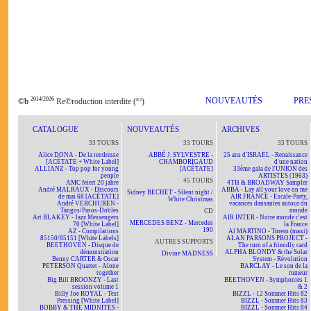
2014/2026
ici
NOUVEAUTÉS
PRE
©b
Re℗roduction interdite (
)
CATALOGUE
NOUVEAUTÉS
ARCHIVES
33 TOURS
33 TOURS
33 TOURS
Alice DONA - De la tendresse
ABBÉ J. SYLVESTRE -
25 ans d'ISRAËL - Renaissance
[ACÉTATE + White Label]
CHAMBORIGAUD
d'une nation
ALLIANZ - Top pop for young
[ACÉTATE]
33ème gala de l'UNION des
people
ARTISTES (1963)
45 TOURS
AMC feiert 20 jahre
4TH & BROADWAY Sampler
André MALRAUX - Discours
ABBA - Lay all your love on me
Sidney BECHET - Silent night /
de mai 68 [ACÉTATE]
AIR FRANCE - Escale-Party,
White Christmas
André VERCHUREN -
vacances dansantes autour du
Tangos/Pasos-Dobles
monde
CD
Art BLAKEY - Jazz Messengers
AIR INTER - Notre monde c'est
MERCEDES BENZ - Mercedes
70 [White Label]
la France
190
AZ - Compilations
Al MARTINO - Torero (maxi)
85150/85151 [White Labels]
ALAN PARSONS PROJECT -
AUTRES SUPPORTS
BEETHOVEN - Disque de
The turn of a friendly card
démonstration
ALPHA BLONDY & the Solar
Divine MADNESS
Benny CARTER & Oscar
System - Révolution
PETERSON Quartet - Alone
BARCLAY - Le son de la
together
rumeur
Big Bill BROONZY - Last
BEETHOVEN - Symphonies 1
session volume 1
& 2
Billy Joe ROYAL - Test
BIZZL - 12 Sommer Hits 82
Pressing [White Label]
BIZZL - Sommer Hits 83
BOBBY & THE MIDNITES -
BIZZL - Sommer Hits 84