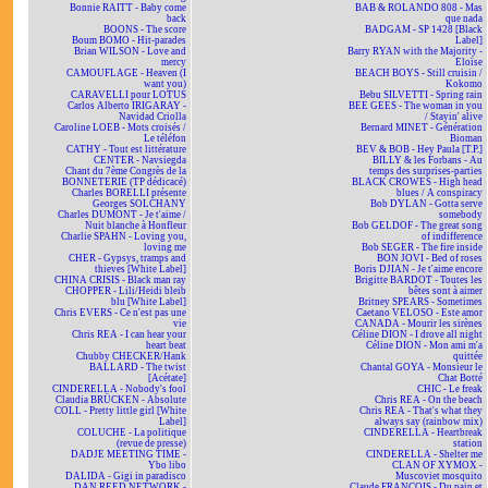
Bonnie RAITT - Baby come
BAB & ROLANDO 808 - Mas
back
que nada
BOONS - The score
BADGAM - SP 1428 [Black
Boum BOMO - Hit-parades
Label]
Brian WILSON - Love and
Barry RYAN with the Majority -
mercy
Eloïse
CAMOUFLAGE - Heaven (I
BEACH BOYS - Still cruisin /
want you)
Kokomo
CARAVELLI pour LOTUS
Bebu SILVETTI - Spring rain
Carlos Alberto IRIGARAY -
BEE GEES - The woman in you
Navidad Criolla
/ Stayin' alive
Caroline LOEB - Mots croisés /
Bernard MINET - Génération
Le téléfon
Bioman
CATHY - Tout est littérature
BEV & BOB - Hey Paula [T.P.]
CENTER - Navsiegda
BILLY & les Forbans - Au
Chant du 7ème Congrès de la
temps des surprises-parties
BONNETERIE (TP dédicacé)
BLACK CROWES - High head
Charles BORELLI présente
blues / A conspiracy
Georges SOLCHANY
Bob DYLAN - Gotta serve
Charles DUMONT - Je t'aime /
somebody
Nuit blanche à Honfleur
Bob GELDOF - The great song
Charlie SPAHN - Loving you,
of indifference
loving me
Bob SEGER - The fire inside
CHER - Gypsys, tramps and
BON JOVI - Bed of roses
thieves [White Label]
Boris DJIAN - Je t'aime encore
CHINA CRISIS - Black man ray
Brigitte BARDOT - Toutes les
CHOPPER - Lili/Heidi bleib
bêtes sont à aimer
blu [White Label]
Britney SPEARS - Sometimes
Chris EVERS - Ce n'est pas une
Caetano VELOSO - Este amor
vie
CANADA - Mourir les sirènes
Chris REA - I can hear your
Céline DION - I drove all night
heart beat
Céline DION - Mon ami m'a
Chubby CHECKER/Hank
quittée
BALLARD - The twist
Chantal GOYA - Monsieur le
[Acétate]
Chat Botté
CINDERELLA - Nobody's fool
CHIC - Le freak
Claudia BRÜCKEN - Absolute
Chris REA - On the beach
COLL - Pretty little girl [White
Chris REA - That's what they
Label]
always say (rainbow mix)
COLUCHE - La politique
CINDERELLA - Heartbreak
(revue de presse)
station
DADJE MEETING TIME -
CINDERELLA - Shelter me
Ybo libo
CLAN OF XYMOX -
DALIDA - Gigi in paradisco
Muscoviet mosquito
DAN REED NETWORK -
Claude FRANÇOIS - Du pain et