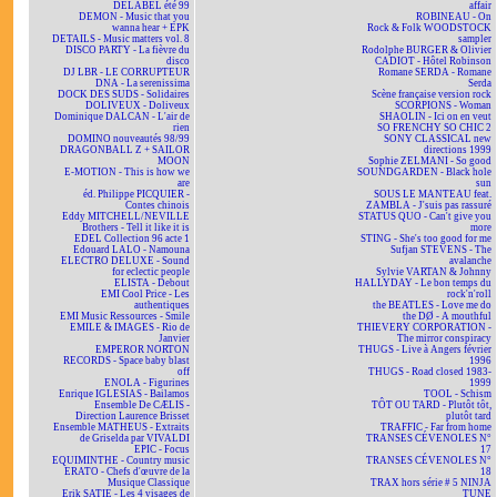
DELABEL été 99
affair
DEMON - Music that you
ROBINEAU - On
wanna hear + EPK
Rock & Folk WOODSTOCK
DETAILS - Music matters vol. 8
sampler
DISCO PARTY - La fièvre du
Rodolphe BURGER & Olivier
disco
CADIOT - Hôtel Robinson
DJ LBR - LE CORRUPTEUR
Romane SERDA - Romane
DNA - La serenissima
Serda
DOCK DES SUDS - Solidaires
Scène française version rock
DOLIVEUX - Doliveux
SCORPIONS - Woman
Dominique DALCAN - L'air de
SHAOLIN - Ici on en veut
rien
SO FRENCHY SO CHIC 2
DOMINO nouveautés 98/99
SONY CLASSICAL new
DRAGONBALL Z + SAILOR
directions 1999
MOON
Sophie ZELMANI - So good
E-MOTION - This is how we
SOUNDGARDEN - Black hole
are
sun
éd. Philippe PICQUIER -
SOUS LE MANTEAU feat.
Contes chinois
ZAMBLA - J'suis pas rassuré
Eddy MITCHELL/NEVILLE
STATUS QUO - Can't give you
Brothers - Tell it like it is
more
EDEL Collection 96 acte 1
STING - She's too good for me
Edouard LALO - Namouna
Sufjan STEVENS - The
ELECTRO DELUXE - Sound
avalanche
for eclectic people
Sylvie VARTAN & Johnny
ELISTA - Debout
HALLYDAY - Le bon temps du
EMI Cool Price - Les
rock'n'roll
authentiques
the BEATLES - Love me do
EMI Music Ressources - Smile
the DØ - A mouthful
EMILE & IMAGES - Rio de
THIEVERY CORPORATION -
Janvier
The mirror conspiracy
EMPEROR NORTON
THUGS - Live à Angers février
RECORDS - Space baby blast
1996
off
THUGS - Road closed 1983-
ENOLA - Figurines
1999
Enrique IGLESIAS - Bailamos
TOOL - Schism
Ensemble De CÆLIS -
TÔT OU TARD - Plutôt tôt,
Direction Laurence Brisset
plutôt tard
Ensemble MATHEUS - Extraits
TRAFFIC - Far from home
de Griselda par VIVALDI
TRANSES CÉVENOLES N°
EPIC - Focus
17
EQUIMINTHE - Country music
TRANSES CÉVENOLES N°
ERATO - Chefs d'œuvre de la
18
Musique Classique
TRAX hors série # 5 NINJA
Erik SATIE - Les 4 visages de
TUNE