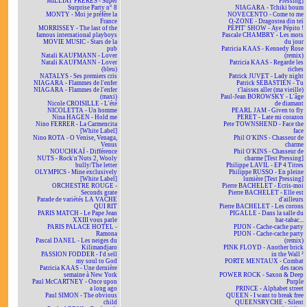
MILLIAT FRÈRES - Super
Pressing]
Surprise Party n° 8
NIAGARA - Tchiki boum
MONTY - Moi je préfère la
NOVECENTO - Come to me
France
O-ZONE - Dragostea din teï
MORRISSEY - The last of the
PÉPIT' SHOW - Aye Pépito !
famous international playboys
Pascale CHAMBRY - Les mots
MOVIE MUSIC - Stars de la
du jour
pub
Patricia KAAS - Kennedy Rose
Natali KAUFMANN - Lover
(remix)
Natali KAUFMANN - Lover
Patricia KAAS - Regarde les
(bleu)
riches
NATALYS - Ses premiers cris
Patrick JUVET - Lady night
NIAGARA - Flammes de l'enfer
Patrick SÉBASTIEN - Tu
NIAGARA - Flammes de l'enfer
t'laisses aller (ma vieille)
(maxi)
Paul-Jean BOROWSKY - L'âge
Nicole CROISILLE - L'été
de diamant
NICOLETTA - Un homme
PEARL JAM - Given to fly
Nina HAGEN - Hold me
PERET - Late mi corazon
Nino FERRER - La Carmencita
Pete TOWNSHEND - Face the
[White Label]
face
Nino ROTA - O Venise, Venaga,
Phil O'KINS - Chasseur de
Venus
charme
NOUCHKAÏ - Différence
Phil O'KINS - Chasseur de
NUTS - Rock'n'Nuts 2, Wooly
charme [Test Pressing]
bully/The letter
Philippe LAVIL - EP 4 Titres
OLYMPICS - Mine exclusively
Philippe RUSSO - En pleine
[White Label]
lumière [Test Pressing]
ORCHESTRE ROUGE -
Pierre BACHELET - Écris-moi
Seconds grate
Pierre BACHELET - Elle est
Parade de variétés LA VACHE
d'ailleurs
QUI RIT
Pierre BACHELET - Les corons
PARIS MATCH - Le Pape Jean
PIGALLE - Dans la salle du
XXIII vous parle
bar-tabac...
PARIS PALACE HOTEL -
PIJON - Cache-cache party
Ramona
PIJON - Cache-cache party
Pascal DANEL - Les neiges du
(remix)
Kilimandjaro
PINK FLOYD - Another brick
PASSION FODDER - I'd sell
in the Wall ²
my soul to God
PORTE MENTAUX - Combat
Patricia KAAS - Une dernière
des races
semaine à New York
POWER ROCK - Saxon & Deep
Paul McCARTNEY - Once upon
Purple
a long ago
PRINCE - Alphabet street
Paul SIMON - The obvious
QUEEN - I want to break free
child
QUEENSRYCHE - Silent