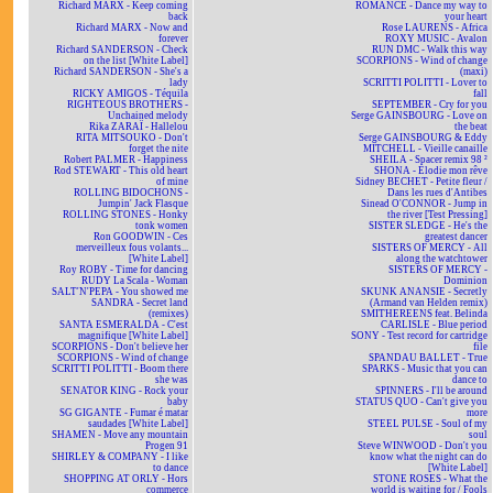
Richard MARX - Keep coming
ROMANCE - Dance my way to
back
your heart
Richard MARX - Now and
Rose LAURENS - Africa
forever
ROXY MUSIC - Avalon
Richard SANDERSON - Check
RUN DMC - Walk this way
on the list [White Label]
SCORPIONS - Wind of change
Richard SANDERSON - She's a
(maxi)
lady
SCRITTI POLITTI - Lover to
RICKY AMIGOS - Téquila
fall
RIGHTEOUS BROTHERS -
SEPTEMBER - Cry for you
Unchained melody
Serge GAINSBOURG - Love on
Rika ZARAÏ - Hallelou
the beat
RITA MITSOUKO - Don't
Serge GAINSBOURG & Eddy
forget the nite
MITCHELL - Vieille canaille
Robert PALMER - Happiness
SHEILA - Spacer remix 98 ²
Rod STEWART - This old heart
SHONA - Elodie mon rêve
of mine
Sidney BECHET - Petite fleur /
ROLLING BIDOCHONS -
Dans les rues d'Antibes
Jumpin' Jack Flasque
Sinead O'CONNOR - Jump in
ROLLING STONES - Honky
the river [Test Pressing]
tonk women
SISTER SLEDGE - He's the
Ron GOODWIN - Ces
greatest dancer
merveilleux fous volants...
SISTERS OF MERCY - All
[White Label]
along the watchtower
Roy ROBY - Time for dancing
SISTERS OF MERCY -
RUDY La Scala - Woman
Dominion
SALT'N'PEPA - You showed me
SKUNK ANANSIE - Secretly
SANDRA - Secret land
(Armand van Helden remix)
(remixes)
SMITHEREENS feat. Belinda
SANTA ESMERALDA - C'est
CARLISLE - Blue period
magnifique [White Label]
SONY - Test record for cartridge
SCORPIONS - Don't believe her
file
SCORPIONS - Wind of change
SPANDAU BALLET - True
SCRITTI POLITTI - Boom there
SPARKS - Music that you can
she was
dance to
SENATOR KING - Rock your
SPINNERS - I'll be around
baby
STATUS QUO - Can't give you
SG GIGANTE - Fumar é matar
more
saudades [White Label]
STEEL PULSE - Soul of my
SHAMEN - Move any mountain
soul
Progen 91
Steve WINWOOD - Don't you
SHIRLEY & COMPANY - I like
know what the night can do
to dance
[White Label]
SHOPPING AT ORLY - Hors
STONE ROSES - What the
commerce
world is waiting for / Fools