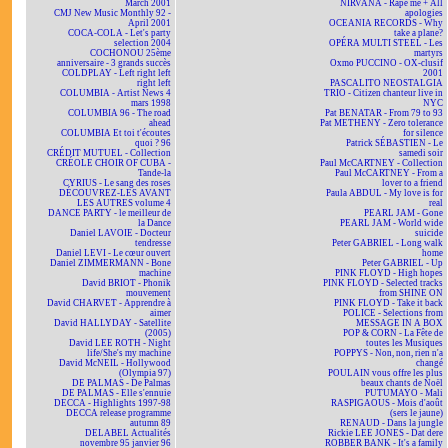
March 2001
NIRVANA - Rape me + All
CMJ New Music Monthly 92 -
apologies
April 2001
OCEANIA RECORDS - Why
COCA-COLA - Let's party
take a plane?
selection 2004
OPÉRA MULTI STEEL - Les
COCHONOU 25ème
martyrs
anniversaire - 3 grands succès
Oxmo PUCCINO - OX-clusif
COLDPLAY - Left right left
2001
right left
PASCALITO NEOSTALGIA
COLUMBIA - Artist News 4
TRIO - Citizen chanteur live in
mars 1998
NYC
COLUMBIA 96 - The road
Pat BENATAR - From 79 to 93
ahead
Pat METHENY - Zero tolerance
COLUMBIA Et toi t'écoutes
for silence
quoi ? 96
Patrick SÉBASTIEN - Le
CRÉDIT MUTUEL - Collection
samedi soir
CRÉOLE CHOIR OF CUBA -
Paul McCARTNEY - Collection
Tande-la
Paul McCARTNEY - From a
CYRIUS - Le sang des roses
lover to a friend
DÉCOUVREZ-LES AVANT
Paula ABDUL - My love is for
LES AUTRES volume 4
real
DANCE PARTY - le meilleur de
PEARL JAM - Gone
la Dance
PEARL JAM - World wide
Daniel LAVOIE - Docteur
suicide
tendresse
Peter GABRIEL - Long walk
Daniel LEVI - Le cœur ouvert
home
Daniel ZIMMERMANN - Bone
Peter GABRIEL - Up
machine
PINK FLOYD - High hopes
David BRIOT - Phonik
PINK FLOYD - Selected tracks
mouvement
from SHINE ON
David CHARVET - Apprendre à
PINK FLOYD - Take it back
aimer
POLICE - Selections from
David HALLYDAY - Satellite
MESSAGE IN A BOX
(2005)
POP & CORN - La Fête de
David LEE ROTH - Night
toutes les Musiques
life/She's my machine
POPPYS - Non, non, rien n'a
David McNEIL - Hollywood
changé
(Olympia 97)
POULAIN vous offre les plus
DE PALMAS - De Palmas
beaux chants de Noël
DE PALMAS - Elle s'ennuie
PUTUMAYO - Mali
DECCA - Highlights 1997-98
RASPIGAOUS - Mois d'août
DECCA release programme
(sers le jaune)
autumn 89
RENAUD - Dans la jungle
DELABEL Actualités
Rickie LEE JONES - Dat dere
novembre 95 janvier 96
ROBBER BANK - It's a family