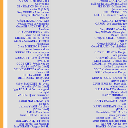
G-I JOE - (I'm sorry) Don't
Frédéric CHATEAU - Le
worry tonite
malheur des uns... [White Label]
GÉNÉRATION 60 - Hits des
FREEMEN - Military beat
années 60 (1 & 2)
(strumentale)
Gary MOORE - After the war
FULL METAL HITS
Georges BRASSENS - Le
GÉLOU - Salomé E.P. [White
fantôme
Label]
Gérard BLANCHARD - Elle
GAMINE - Le voyage
voulait revoir sa Normandie
GAROU - Je n'attendais que
Gérard BLANCHARD - Rock
vous
Amadour
Gary MOORE - One day
GIANTS OF ROCK - Little
Gary NUMAN - We are glass
Richard & Carl Perkins
[White Label]
GIBSON BROTHERS - Sheela
George MICHAEL - Careless
Gilles VIGNEAULT - I went to
whisper
the market
George MICHAEL - Older
Glenn MEDEIROS - Lonely
Gérard BLANC - Du soleil dans
won't leave me alone
la nuit
GOD'S GIFT - Love to see you
GETZ/GILBERTO - The girl
cry (1304)
from Ipanema
GOD'S GIFT - Love to see you
Gilbert BÉCAUD - Désirée
cry (1314)
GIPSY KINGS - Djobi, djoba
GOD'S GIFT - Would you do
GOGOL 1er - Voilà des paroles
that for me [White Label]
faciles à comprendre
GRUNDIG/DECCA - Concours
GOLD - Laissez-nous chanter
Cosmos 70
GOLD - Tropicana / T'es pas
HOLLYWOOD CLUB
fou
ORCHESTRA - Hollywood
GUNS N'ROSES - Knockin' on
party
heaven's door
Hubert MANDRIN - Si j'avais
GUNS N'ROSES - Sweet child
des dollars [White Label]
o'mine (remix)
Iggy POP - Livin' on the edge of
HALL & OATES - Maneater
the night
[White Label]
IMAGES - Quand la musique
HAPPY MONDAYS -
tourne
Hallelujah
Isabelle MAYEREAU - Les
HAPPY MONDAYS - Kinky
mouches
afro
Jacques YVART - Le phare
HAPPY MONDAYS - Step on
[White Label]
(US Mix)
JAMES - Come home
Hubert-Félix THIÉFAINE -
Jean GUIDONI - Tous des
Precox ejaculator
putains
Hubert-Félix THIÉFAINE -
Jean LAPOINTE - Tu jongles
Sweet amanite phalloïde queen
avec ma vie [Test Pressing]
Iggy POP - Cry for love
Jean TOPART - Peugeot 604 SL
IMAGES - Maîtresse (maxi)