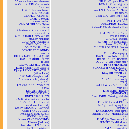
Where the beat meets the street
BIZZL - Tropical Hits 87
BRASIL EXPORT 73 - Brussels
BMG ARIOLA Belgium -
Trade Fair
Bonjour la France
CBS - 4 slows enchaînés
Brian ENO - Ambient 1 - Music
CBS - Slows 87
for airports
CHARLIE - Charlie (5)
Brian ENO - Ambient 4 - On
CHER - Love and
Land
understanding
CBS - Été 73 vol.1
Chris DE BURGH - Flying
Céline DION - I'm alive
colours
Céline DION - My heart will go
Christine McVIE - Love will
on
show us how
CHILL FAC-TORR - Twist
Cliff RICHARD - Now you see
(round'n'round)
me, now you don't
CHURCH - Starfish
COCA-COLA Chansons
CLASH - The Magnificent
COCA-COLA Disco
Seven / The Call Up
COLD CHISEL - East
CULTURE DANCE 7 - House
CONCRETE BLONDE -
Mix
Caroline
CURE - Pornography
DÉCLARATION (fiscale) 1964
DAVE - Dave [White Label]
DELHAY/LECOUDE - Succès
Debbie HARRY - Rockbird
de Paris
DEVO - Q: Are we not men?
Dizzy GILLESPIE - Sonny
DEXYS MIDNIGHT
Rollins / Sonny Stitt sessions
RUNNERS & Kevin Rowland -
Django REINHARDT n°73610
Too-Rye-Ay
[White Label]
Dizzy GILLESPIE - At
DVORAK - Symphonie du
Newport
Nouveau Monde (extraits) -
DONOVAN - Love is only
MIKAL
feeling
Eddie MONEY - Where's the
EARTH WIND & FIRE - The
party?
very best
EMI Christmas 1974
Elton JOHN - Believe
ENCYCLOPAEDIA
[MONOFACE]
UNIVERSALIS 1972
Elton JOHN - Sleeping with the
ERATO - Concert sur 3 siècles
past
FLESH FOR LULU - Final
Elton JOHN & RUPAUL -
vinyl (and live flesh)
Don't go breaking my heart
George WINSTON - December
(remixes)
Gilles LANGOUREAU
Eric BURDON - Starportrait
Hommage à Mado ROBIN
Etienne DAHO - Mon manège à
HONDA - Wake up!
moi
Jacques VANDEVOORDE -
FUMÉES - Chansons d'hier
Miserere [dédicacé]
FUMÉES II - Mélodies et
Jean-Marc BIENCOURT -
chansons
Jingles d'imitations
GAMINE - Dream boy