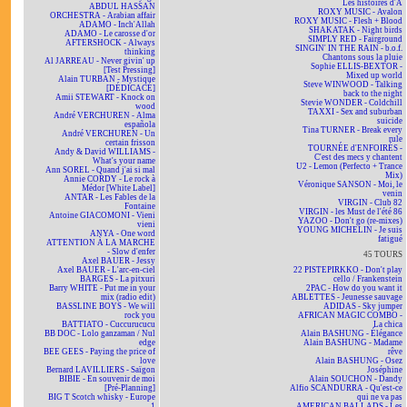
Les histoires d'A
ABDUL HASSAN
ROXY MUSIC - Avalon
ORCHESTRA - Arabian affair
ROXY MUSIC - Flesh + Blood
ADAMO - Inch'Allah
SHAKATAK - Night birds
ADAMO - Le carosse d'or
SIMPLY RED - Fairground
AFTERSHOCK - Always
SINGIN' IN THE RAIN - b.o.f.
thinking
Chantons sous la pluie
Al JARREAU - Never givin' up
Sophie ELLIS-BEXTOR -
[Test Pressing]
Mixed up world
Alain TURBAN - Mystique
Steve WINWOOD - Talking
[DÉDICACÉ]
back to the night
Amii STEWART - Knock on
Stevie WONDER - Coldchill
wood
TAXXI - Sex and suburban
André VERCHUREN - Alma
suicide
española
Tina TURNER - Break every
André VERCHUREN - Un
rule
certain frisson
TOURNÉE d'ENFOIRÉS -
Andy & David WILLIAMS -
C'est des mecs y chantent
What's your name
U2 - Lemon (Perfecto + Trance
Ann SOREL - Quand j'ai si mal
Mix)
Annie CORDY - Le rock à
Véronique SANSON - Moi, le
Médor [White Label]
venin
ANTAR - Les Fables de la
VIRGIN - Club 82
Fontaine
VIRGIN - les Must de l'été 86
Antoine GIACOMONI - Vieni
YAZOO - Don't go (re-mixes)
vieni
YOUNG MICHELIN - Je suis
ANYA - One word
fatigué
ATTENTION À LA MARCHE
- Slow d'enfer
45 TOURS
Axel BAUER - Jessy
Axel BAUER - L'arc-en-ciel
22 PISTEPIRKKO - Don't play
BARGES - La pitxuri
cello / Frankenstein
Barry WHITE - Put me in your
2PAC - How do you want it
mix (radio edit)
ABLETTES - Jeunesse sauvage
BASSLINE BOYS - We will
ADIDAS - Sky jumper
rock you
AFRICAN MAGIC COMBO -
BATTIATO - Cuccurucucu
La chica
BB DOC - Lolo ganzaman / Nul
Alain BASHUNG - Élégance
edge
Alain BASHUNG - Madame
BEE GEES - Paying the price of
rêve
love
Alain BASHUNG - Osez
Bernard LAVILLIERS - Saïgon
Joséphine
BIBIE - En souvenir de moi
Alain SOUCHON - Dandy
[Pré-Planning]
Alfio SCANDURRA - Qu'est-ce
BIG T Scotch whisky - Europe
qui ne va pas
1
AMERICAN BALLADS - Les