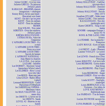
Julien CLERC - Ce n'est rien
Johnny HALLYDAY - Cadillac
Juliette GRÉCO - Ta jalousie
(picture-disc)
[White Label]
Johnny HALLYDAY - Derrière
KARAJAN - BRAHMS, danses
l'amour
hongroises + catalogue
Johnny HALLYDAY - Succès
Kenny BALL & his jazz band -
1961-1973
Hawaiian war chant
Jonathan STUART - Wako man
KENT - On fait c'qu'on peut
Julien CLERC - This melody
KENT - Tous les mômes
KAJAGOOGOO - Too shy
KENT - Tous les mômes
(midnight mix)
REMIX
Karen CHERYL - Sing to me
Kim WILDE - You came
mama
KIRSTEN - Over the rainbow
KNORR - campagne Europe 1
[White Label]
hiver 78-79
KRÉMA HOLLYWOOD -
KOOL & THE GANG 1990
J.STRAUSS fils, Valse de
hitmix
l'empereur
LA FEMME - Sur la planche /
L'AFFAIRE LOUIS TRIO - Il y
Françoise
a ceux
LADY ROUGE - Eyes of mars
L'AFFAIRE LOUIS TRIO -
[DIOR]
Nous on a tout
LAURENT - Lady / Pharaon
L'AFFAIRE LOUIS TRIO -
Laurent VOULZY - Le soleil
Succès de larmes
donne
L'AFFRONT NATIONAL -
Lee LEWIS - French kiss [Test
Jean-Marie tu charries
Pressing]
LA LUNA - Les cactus
Lenny KRAVITZ - Let love rule
LAZARE - Infidèle
Leon REDBONE - Gotta shake
Lee DORSEY - Shortnin' bread
that thing
[monoface White Label]
Leon REDBONE - Play Gipsy
Lee ELDRED - How's your
play
love life 1&2
Leon REDBONE - Sugar
Lee REED - Ram ram jam
Leonard COHEN - First we take
Lena GOLD - Radio [Blue
Manhattan
Label]
Linda SCOTT - Starlight,
Leonard BERNSTEIN - Gaîté
starbright
Parisienne d'Offenbach
Louis BERTIGNAC et les
les JARDINS de l'OPÉRA -
Visiteurs - Ces idées-là
Meilleurs vœux
LOVE AND MONEY -
les MAX VALENTIN - Les
Halleluiah man
maux dits
Luc FAIRDAN - T'as de beaux
les OBJETS - L'hiver est là
lolos
les OBJETS - Sarah
Lucien JEUNESSE raconte les
LEVEL 42 - Heaven in my
3 ours
hands
LUNA PARKER - Le challenge