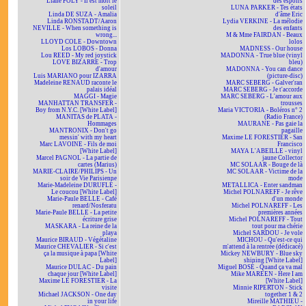
Liane FOLY - Il est mort le
des espoirs
soleil
LUNA PARKER - Tes états
Linda DE SUZA - Amalia
d'âme Eric
Linda RONSTADT/Aaron
Lydia VERKINE - La mélodie
NEVILLE - When something is
des enfants
wrong...
M & Mme FAIRDAN - Beaux
LLOYD COLE - Downtown
lolos
Los LOBOS - Donna
MADNESS - Our house
Lou REED - My red joystick
MADONNA - True blue (vinyl
LOVE BIZARRE - Trop
bleu)
d'amour
MADONNA - You can dance
Luis MARIANO pour IZARRA
(picture-disc)
Madeleine RENAUD raconte le
MARC SEBERG - Galver'ran
palais idéal
MARC SEBERG - Je t'accorde
MAGGI - Magie
MARC SEBERG - L'amour aux
MANHATTAN TRANSFER -
trousses
Boy from N.Y.C. [White Label]
Maria VICTORIA - Boléros n° 2
MANITAS de PLATA -
(Radio France)
Hommages
MAURANE - Pas gaie la
MANTRONIX - Don't go
pagaille
messin' with my heart
Maxime LE FORESTIER - San
Marc LAVOINE - Fils de moi
Francisco
[White Label]
MAYA L'ABEILLE - vinyl
Marcel PAGNOL - La partie de
jaune Collector
cartes (Marius)
MC SOLAAR - Bouge de là
MARIE-CLAIRE/PHILIPS - Un
MC SOLAAR - Victime de la
soir de Vie Parisienne
mode
Marie-Madeleine DURUFLÉ -
METALLICA - Enter sandman
Le coucou [White Label]
Michel POLNAREFF - Je rêve
Marie-Paule BELLE - Café
d'un monde
renard/Nosferatu
Michel POLNAREFF - Les
Marie-Paule BELLE - La petite
premières années
écriture grise
Michel POLNAREFF - Tout
MASKARA - La reine de la
tout pour ma chérie
playa
Michel SARDOU - Je vole
Maurice BIRAUD - Végétaline
MICHOU - Qu'est-ce qui
Maurice CHEVALIER - Si c'est
m'attend à la rentrée (dédicacé)
ça la musique à papa [White
Mickey NEWBURY - Blue sky
Label]
shining [White Label]
Maurice DULAC - Du pain
Miguel BOSÉ - Quand ça va mal
chaque jour [White Label]
Mike MAREEN - Here I am
Maxime LE FORESTIER - La
[White Label]
visite
Minnie RIPERTON - Stick
Michael JACKSON - One day
together 1 & 2
in your life
Mireille MATHIEU -