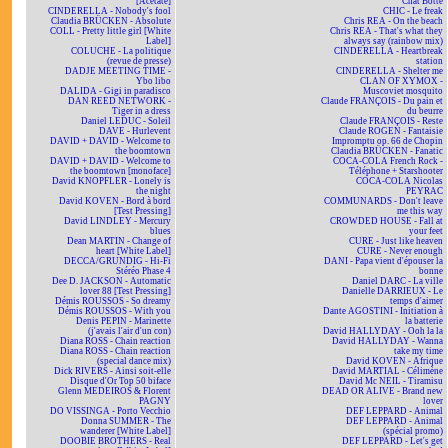
[Acétate]
Chat Botté
CINDERELLA - Nobody's fool
CHIC - Le freak
Claudia BRÜCKEN - Absolute
Chris REA - On the beach
COLL - Pretty little girl [White
Chris REA - That's what they
Label]
always say (rainbow mix)
COLUCHE - La politique
CINDERELLA - Heartbreak
(revue de presse)
station
DADJE MEETING TIME -
CINDERELLA - Shelter me
Ybo libo
CLAN OF XYMOX -
DALIDA - Gigi in paradisco
Muscoviet mosquito
DAN REED NETWORK -
Claude FRANÇOIS - Du pain et
Tiger in a dress
du beurre
Daniel LEDUC - Soleil
Claude FRANÇOIS - Reste
DAVE - Hurlevent
Claude ROGEN - Fantaisie
DAVID + DAVID - Welcome to
Impromptu op. 66 de Chopin
the boomtown
Claudia BRÜCKEN - Fanatic
DAVID + DAVID - Welcome to
COCA-COLA French Rock -
the boomtown [monoface]
Téléphone + Starshooter
David KNOPFLER - Lonely is
COCA-COLA Nicolas
the night
PEYRAC
David KOVEN - Bord à bord
COMMUNARDS - Don't leave
[Test Pressing]
me this way
David LINDLEY - Mercury
CROWDED HOUSE - Fall at
blues
your feet
Dean MARTIN - Change of
CURE - Just like heaven
heart [White Label]
CURE - Never enough
DECCA/GRUNDIG - Hi-Fi
DANI - Papa vient d'épouser la
Stéréo Phase 4
bonne
Dee D. JACKSON - Automatic
Daniel DARC - La ville
lover 88 [Test Pressing]
Danielle DARRIEUX - Le
Démis ROUSSOS - So dreamy
temps d'aimer
Démis ROUSSOS - With you
Dante AGOSTINI - Initiation à
Denis PEPIN - Marinette
la batterie
(j'avais l'air d'un con)
David HALLYDAY - Ooh la la
Diana ROSS - Chain reaction
David HALLYDAY - Wanna
Diana ROSS - Chain reaction
take my time
(special dance mix)
David KOVEN - Afrique
Dick RIVERS - Ainsi soit-elle
David MARTIAL - Célimène
Disque d'Or Top 50 biface
David Mc NEIL - Tiramisu
Glenn MEDEIROS & Florent
DEAD OR ALIVE - Brand new
PAGNY
lover
DO VISSINGA - Porto Vecchio
DEF LEPPARD - Animal
Donna SUMMER - The
DEF LEPPARD - Animal
wanderer [White Label]
(spécial promo)
DOOBIE BROTHERS - Real
DEF LEPPARD - Let's get