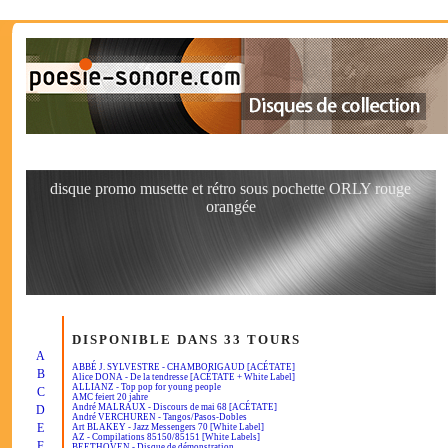
disque promo musette et rétro sous pochette ORLY rouge
orangée
DISPONIBLE DANS 33 TOURS
A
ABBÉ J. SYLVESTRE - CHAMBORIGAUD [ACÉTATE]
B
Alice DONA - De la tendresse [ACÉTATE + White Label]
ALLIANZ - Top pop for young people
C
AMC feiert 20 jahre
André MALRAUX - Discours de mai 68 [ACÉTATE]
D
André VERCHUREN - Tangos/Pasos-Dobles
E
Art BLAKEY - Jazz Messengers 70 [White Label]
AZ - Compilations 85150/85151 [White Labels]
F
BEETHOVEN - Disque de démonstration