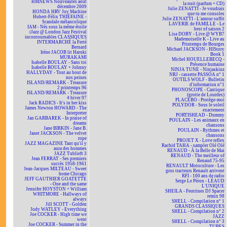
HMNEWS Nouveautés août
la nuit (parfum + CD)
décembre 2009
Julie ZENATTI - Je voudrais
HONDA HRV Joy Machine
que tu me consoles
Hubert-Félix THIÉFAINE -
Julie ZENATTI - L'amour suffit
Scandale mélancolique
LAVERIE de FAMILLE - Le
IAM - Nés sous la même étoile
best of saison 2
iJazz @ London Jazz Festival
Lisa DOBY - Live @ WYB7
incontournables CLASSIQUES
Mademoiselle K - Live au
INTERMARCHÉ la Ferté
Printemps de Bourges
Bernard
Michael JACKSON - HIStory
Irène JACOB lit Haruki
Book 1
MURAKAMI
Michel HOUELLEBECQ -
Isabelle BOULAY - Sans toi
Présence humaine
Isabelle BOULAY + Johnny
NINJA TUNE - Ninjaskinz
HALLYDAY - Tout au bout de
NRJ - cassette PASSOA n° 1
nos peines
OUTILS WOLF - Bulletin
ISLAND/REMARK - Treasure
d'information n°1
2 printemps 96
PHONOSCOPE - Cantique
ISLAND/REMARK - Treasure
(grotte de Lourdes)
4 hiver 97
PLACEBO - Protège-moi
Jack RADICS - It's in her kiss
POLYDOR - Sous le soleil
James Newton HOWARD - The
exactement
Interpreter
PORTISHEAD - Dummy
Jan GARBAREK - In praise of
POULAIN - Les animaux en
dreams
chansons
Jane BIRKIN - Jane B.
POULAIN - Rythmes et
Janet JACKSON - The velvet
chansons
rope
PROJET X - Love reflex
JAZZ MAGAZINE Tant qu'il y
Rachid TAHA - sampler Olé Olé
aura des hommes
RENAUD - À la Belle de Mai
JAZZ Tublieft 3
RENAUD - The meilleur of
Jean FERRAT - Ses premiers
Renaud 75-95
succès 1958-1961
RENAULT Motoculture - Les
Jean-Jacques MILTEAU - Sweet
gros tracteurs Renault arrivent
home Chicago
RFI - 100 ans de radio
JEFF GAUTHIER GOATETTE
Serge Le Péron - LÉAUD
- One and the same
L'UNIQUE
Jennifer HOYSTON + William
SHEILA - Feutrines DJ Spacer
WHITMORE - Hallways of
remix 98
always
SHELL - Compilation n° 1
Jill SCOTT - Golden
GRANDS CLASSIQUES
Jody WATLEY - Everything
SHELL - Compilation n° 2
Joe COCKER - High time we
JAZZ
went
SHELL - Compilation n° 3
Joe COCKER - Summer in the
TUBES