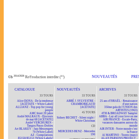
2014/2026
ici
NOUVEAUTÉS
PRE
©b
Re℗roduction interdite (
)
CATALOGUE
NOUVEAUTÉS
ARCHIVES
33 TOURS
33 TOURS
33 TOURS
Alice DONA - De la tendresse
ABBÉ J. SYLVESTRE -
25 ans d'ISRAËL - Renaissance
[ACÉTATE + White Label]
CHAMBORIGAUD
d'une nation
ALLIANZ - Top pop for young
[ACÉTATE]
33ème gala de l'UNION des
people
ARTISTES (1963)
45 TOURS
AMC feiert 20 jahre
4TH & BROADWAY Sampler
André MALRAUX - Discours
ABBA - Lay all your love on me
Sidney BECHET - Silent night /
de mai 68 [ACÉTATE]
AIR FRANCE - Escale-Party,
White Christmas
André VERCHUREN -
vacances dansantes autour du
Tangos/Pasos-Dobles
monde
CD
Art BLAKEY - Jazz Messengers
AIR INTER - Notre monde c'est
MERCEDES BENZ - Mercedes
70 [White Label]
la France
190
AZ - Compilations
Al MARTINO - Torero (maxi)
85150/85151 [White Labels]
ALAN PARSONS PROJECT -