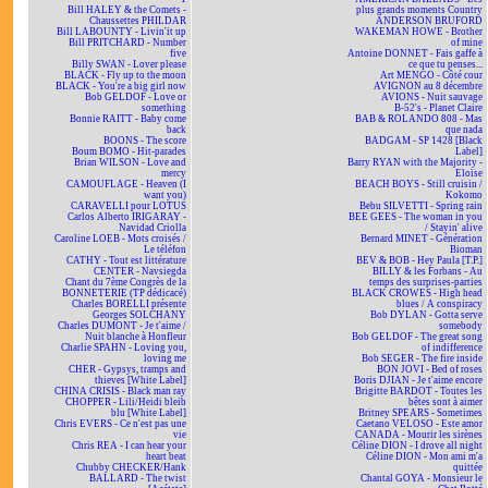
Bill HALEY & the Comets -
plus grands moments Country
Chaussettes PHILDAR
ANDERSON BRUFORD
Bill LABOUNTY - Livin'it up
WAKEMAN HOWE - Brother
Bill PRITCHARD - Number
of mine
five
Antoine DONNET - Fais gaffe à
Billy SWAN - Lover please
ce que tu penses...
BLACK - Fly up to the moon
Art MENGO - Côté cour
BLACK - You're a big girl now
AVIGNON au 8 décembre
Bob GELDOF - Love or
AVIONS - Nuit sauvage
something
B-52's - Planet Claire
Bonnie RAITT - Baby come
BAB & ROLANDO 808 - Mas
back
que nada
BOONS - The score
BADGAM - SP 1428 [Black
Boum BOMO - Hit-parades
Label]
Brian WILSON - Love and
Barry RYAN with the Majority -
mercy
Eloïse
CAMOUFLAGE - Heaven (I
BEACH BOYS - Still cruisin /
want you)
Kokomo
CARAVELLI pour LOTUS
Bebu SILVETTI - Spring rain
Carlos Alberto IRIGARAY -
BEE GEES - The woman in you
Navidad Criolla
/ Stayin' alive
Caroline LOEB - Mots croisés /
Bernard MINET - Génération
Le téléfon
Bioman
CATHY - Tout est littérature
BEV & BOB - Hey Paula [T.P.]
CENTER - Navsiegda
BILLY & les Forbans - Au
Chant du 7ème Congrès de la
temps des surprises-parties
BONNETERIE (TP dédicacé)
BLACK CROWES - High head
Charles BORELLI présente
blues / A conspiracy
Georges SOLCHANY
Bob DYLAN - Gotta serve
Charles DUMONT - Je t'aime /
somebody
Nuit blanche à Honfleur
Bob GELDOF - The great song
Charlie SPAHN - Loving you,
of indifference
loving me
Bob SEGER - The fire inside
CHER - Gypsys, tramps and
BON JOVI - Bed of roses
thieves [White Label]
Boris DJIAN - Je t'aime encore
CHINA CRISIS - Black man ray
Brigitte BARDOT - Toutes les
CHOPPER - Lili/Heidi bleib
bêtes sont à aimer
blu [White Label]
Britney SPEARS - Sometimes
Chris EVERS - Ce n'est pas une
Caetano VELOSO - Este amor
vie
CANADA - Mourir les sirènes
Chris REA - I can hear your
Céline DION - I drove all night
heart beat
Céline DION - Mon ami m'a
Chubby CHECKER/Hank
quittée
BALLARD - The twist
Chantal GOYA - Monsieur le