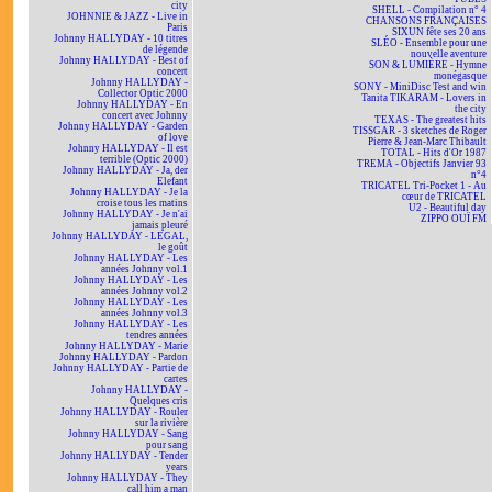
city
SHELL - Compilation n° 4
JOHNNIE & JAZZ - Live in
CHANSONS FRANÇAISES
Paris
SIXUN fête ses 20 ans
Johnny HALLYDAY - 10 titres
SLÉO - Ensemble pour une
de légende
nouvelle aventure
Johnny HALLYDAY - Best of
SON & LUMIÈRE - Hymne
concert
monégasque
Johnny HALLYDAY -
SONY - MiniDisc Test and win
Collector Optic 2000
Tanita TIKARAM - Lovers in
Johnny HALLYDAY - En
the city
concert avec Johnny
TEXAS - The greatest hits
Johnny HALLYDAY - Garden
TISSGAR - 3 sketches de Roger
of love
Pierre & Jean-Marc Thibault
Johnny HALLYDAY - Il est
TOTAL - Hits d'Or 1987
terrible (Optic 2000)
TREMA - Objectifs Janvier 93
Johnny HALLYDAY - Ja, der
n°4
Elefant
TRICATEL Tri-Pocket 1 - Au
Johnny HALLYDAY - Je la
cœur de TRICATEL
croise tous les matins
U2 - Beautiful day
Johnny HALLYDAY - Je n'ai
ZIPPO OUÏ FM
jamais pleuré
Johnny HALLYDAY - LEGAL,
le goût
Johnny HALLYDAY - Les
années Johnny vol.1
Johnny HALLYDAY - Les
années Johnny vol.2
Johnny HALLYDAY - Les
années Johnny vol.3
Johnny HALLYDAY - Les
tendres années
Johnny HALLYDAY - Marie
Johnny HALLYDAY - Pardon
Johnny HALLYDAY - Partie de
cartes
Johnny HALLYDAY -
Quelques cris
Johnny HALLYDAY - Rouler
sur la rivière
Johnny HALLYDAY - Sang
pour sang
Johnny HALLYDAY - Tender
years
Johnny HALLYDAY - They
call him a man