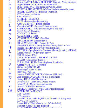
Benny CARTER & Oscar PETERSON Quartet - Alone together
G
Big Bill BROONZY - Last session volume 1
Billy Joe ROYAL - Test Pressing [White Label]
H
BOBBY & THE MIDNITES - Where the beat meets the street
BRASIL EXPORT 73 - Brussels Trade Fair
I
CBS - 4 slows enchaînés
J
CBS - Slows 87
CHARLIE - Charlie (5)
K
CHER - Love and understanding
Chris DE BURGH - Flying colours
L
Christine McVIE - Love will show us how
Cliff RICHARD - Now you see me, now you don't
M
COCA-COLA Chansons
COCA-COLA Disco
N
COLD CHISEL - East
O
CONCRETE BLONDE - Caroline
DÉCLARATION (fiscale) 1964
P
DELHAY/LECOUDE - Succès de Paris
Dizzy GILLESPIE - Sonny Rollins / Sonny Stitt sessions
Q
Django REINHARDT n°73610 [White Label]
DVORAK - Symphonie du Nouveau Monde (extraits) - MIKAL
R
Eddie MONEY - Where's the party?
EMI Christmas 1974
S
ENCYCLOPAEDIA UNIVERSALIS 1972
T
ERATO - Concert sur 3 siècles
FLESH FOR LULU - Final vinyl (and live flesh)
U
George WINSTON - December
Gilles LANGOUREAU
V
Hommage à Mado ROBIN
HONDA - Wake up!
W
Jacques VANDEVOORDE - Miserere [dédicacé]
Jean-Marc BIENCOURT - Jingles d'imitations
X
Jimmy HALL - Cadillac tracks
Y
Joe DASSIN - CBS 66343 (Radio France)
John CALE - Music for a new society
Z
Jon ANDERSON - Animation
KROKUS - Hardware [White Label/Test Pressing]
0-9
la TRIBUNE de GENÈVE
LBS - Action
LBS - Aurum
Le MONDE de la MUSIQUE/TÉLÉRAMA - Les copieurs
LEVEL 42 - Level 42
Lionel HAMPTON - Jazz in jazz [White Label]
Madleen KANE - Rough diamond