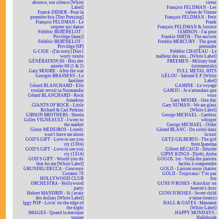
absence, ton silence [White
cireur
Label]
François FELDMAN - Les
Franck DIDIER - Pour la
valses de Vienne
première fois [Test Pressing]
François FELDMAN - Petit
François FELDMAN - Le
Frank
serpent qui danse
François FELDMAN & Joniece
Frédéric BERTHELOT -
JAMISON - J'ai peur
Privilège [maxi]
Frankie SMITH - The auction
Frédéric BERTHELOT -
Freddie MERCURY - The great
Privilège [SP]
pretender
G-I JOE - (I'm sorry) Don't
Frédéric CHATEAU - Le
worry tonite
malheur des uns... [White Label]
GÉNÉRATION 60 - Hits des
FREEMEN - Military beat
années 60 (1 & 2)
(strumentale)
Gary MOORE - After the war
FULL METAL HITS
Georges BRASSENS - Le
GÉLOU - Salomé E.P. [White
fantôme
Label]
Gérard BLANCHARD - Elle
GAMINE - Le voyage
voulait revoir sa Normandie
GAROU - Je n'attendais que
Gérard BLANCHARD - Rock
vous
Amadour
Gary MOORE - One day
GIANTS OF ROCK - Little
Gary NUMAN - We are glass
Richard & Carl Perkins
[White Label]
GIBSON BROTHERS - Sheela
George MICHAEL - Careless
Gilles VIGNEAULT - I went to
whisper
the market
George MICHAEL - Older
Glenn MEDEIROS - Lonely
Gérard BLANC - Du soleil dans
won't leave me alone
la nuit
GOD'S GIFT - Love to see you
GETZ/GILBERTO - The girl
cry (1304)
from Ipanema
GOD'S GIFT - Love to see you
Gilbert BÉCAUD - Désirée
cry (1314)
GIPSY KINGS - Djobi, djoba
GOD'S GIFT - Would you do
GOGOL 1er - Voilà des paroles
that for me [White Label]
faciles à comprendre
GRUNDIG/DECCA - Concours
GOLD - Laissez-nous chanter
Cosmos 70
GOLD - Tropicana / T'es pas
HOLLYWOOD CLUB
fou
ORCHESTRA - Hollywood
GUNS N'ROSES - Knockin' on
party
heaven's door
Hubert MANDRIN - Si j'avais
GUNS N'ROSES - Sweet child
des dollars [White Label]
o'mine (remix)
Iggy POP - Livin' on the edge of
HALL & OATES - Maneater
the night
[White Label]
IMAGES - Quand la musique
HAPPY MONDAYS -
tourne
Hallelujah