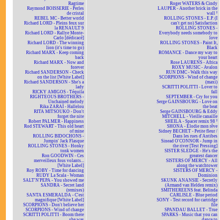
Ragtime
Roger WATERS & Cindy
Raymond BOISSERIE - Perles
LAUPER - Another brick in the
de cristal
wall ²
REBEL MC - Better world
ROLLING STONES - E.P. (I
Richard LORD - Pleins feux sur
can't get no) Satisfaction
la RENAULT 9
ROLLING STONES -
Richard LORD - Rallye Monte-
Everybody needs somebody to
Carlo [dédicacé]
love
Richard LORD - The winning
ROLLING STONES - Paint It,
lion (it's time to go)
Black
Richard MARX - Keep coming
ROMANCE - Dance my way to
back
your heart
Richard MARX - Now and
Rose LAURENS - Africa
forever
ROXY MUSIC - Avalon
Richard SANDERSON - Check
RUN DMC - Walk this way
on the list [White Label]
SCORPIONS - Wind of change
Richard SANDERSON - She's a
(maxi)
lady
SCRITTI POLITTI - Lover to
RICKY AMIGOS - Téquila
fall
RIGHTEOUS BROTHERS -
SEPTEMBER - Cry for you
Unchained melody
Serge GAINSBOURG - Love on
Rika ZARAÏ - Hallelou
the beat
RITA MITSOUKO - Don't
Serge GAINSBOURG & Eddy
forget the nite
MITCHELL - Vieille canaille
Robert PALMER - Happiness
SHEILA - Spacer remix 98 ²
Rod STEWART - This old heart
SHONA - Elodie mon rêve
of mine
Sidney BECHET - Petite fleur /
ROLLING BIDOCHONS -
Dans les rues d'Antibes
Jumpin' Jack Flasque
Sinead O'CONNOR - Jump in
ROLLING STONES - Honky
the river [Test Pressing]
tonk women
SISTER SLEDGE - He's the
Ron GOODWIN - Ces
greatest dancer
merveilleux fous volants...
SISTERS OF MERCY - All
[White Label]
along the watchtower
Roy ROBY - Time for dancing
SISTERS OF MERCY -
RUDY La Scala - Woman
Dominion
SALT'N'PEPA - You showed me
SKUNK ANANSIE - Secretly
SANDRA - Secret land
(Armand van Helden remix)
(remixes)
SMITHEREENS feat. Belinda
SANTA ESMERALDA - C'est
CARLISLE - Blue period
magnifique [White Label]
SONY - Test record for cartridge
SCORPIONS - Don't believe her
file
SCORPIONS - Wind of change
SPANDAU BALLET - True
SCRITTI POLITTI - Boom there
SPARKS - Music that you can
she was
dance to