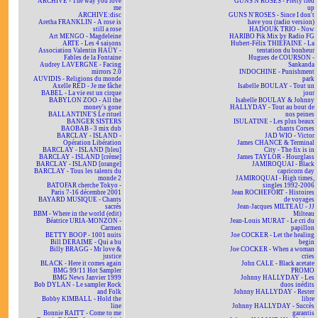
ARCHIVE - The way you love
GUNS N'ROSES - Pretty tied
me
up
ARCHIVE:disc
GUNS N'ROSES - Since I don't
Aretha FRANKLIN - A rose is
have you (radio version)
still a rose
HADOUK TRIO - Now
Art MENGO - Magdeleine
HARIBO Pik Mix by Radio FG
ARTE - Les 4 saisons
Hubert-Félix THIÉFAINE - La
Association Valentin HAÜY -
tentation du bonheur
Fables de la Fontaine
Hugues de COURSON -
Audrey LAVERGNE - Facing
Sankanda
mirrors 2.0
INDOCHINE - Punishment
AUVIDIS - Religions du monde
park
Axelle RED - Je me fâche
Isabelle BOULAY - Tout un
BABEL - La vie est un cirque
jour
BABYLON ZOO - All the
Isabelle BOULAY & Johnny
money's gone
HALLYDAY - Tout au bout de
BALLANTINE'S Le rituel
nos peines
BANGER SISTERS
ISULATINE - Les plus beaux
BAOBAB - 3 mix dub
chants Corses
BARCLAY - ISLAND -
JAD WIO - Victor
Opération Libération
James CHANCE & Terminal
BARCLAY - ISLAND [bleu]
City - The fix is in
BARCLAY - ISLAND [crème]
James TAYLOR - Hourglass
BARCLAY - ISLAND [orange]
JAMIROQUAI - Black
BARCLAY - Tous les talents du
capricorn day
monde 2
JAMIROQUAI - High times,
BATOFAR cherche Tokyo -
singles 1992-2006
Paris 7-16 décembre 2001
Jean ROCHEFORT - Histoires
BAYARD MUSIQUE - Chants
de voyages
sacrés
Jean-Jacques MILTEAU - JJ
BBM - Where in the world (edit)
Milteau
Béatrice URIA-MONZON -
Jean-Louis MURAT - Le cri du
Carmen
papillon
BETTY BOOP - 1001 nuits
Joe COCKER - Let the healing
Bill DERAIME - Qui a bu
begin
Billy BRAGG - Mr love &
Joe COCKER - When a woman
justice
cries
BLACK - Here it comes again
John CALE - Black acetate
BMG 99/11 Hot Sampler
PROMO
BMG News Janvier 1999
Johnny HALLYDAY - Les
Bob DYLAN - Le sampler Rock
duos inédits
and Folk
Johnny HALLYDAY - Rester
Bobby KIMBALL - Hold the
libre
line
Johnny HALLYDAY - Succès
Bonnie RAITT - Come to me
garantis