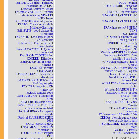
Enrique IGLESIAS - Bailamos
TOOL - Schism
Ensemble De CÆLIS -
TÔT OU TARD - Plutôt tôt,
Direction Laurence Brisset
plutôt tard
Ensemble MATHEUS - Extraits
TRAFFIC - Far from home
de Griselda par VIVALDI
TRANSES CÉVENOLES N°
EPIC - Focus
17
EQUIMINTHE - Country music
TRANSES CÉVENOLES N°
ERATO - Chefs d'œuvre de la
18
Musique Classique
TRAX hors série # 5 NINJA
Erik SATIE - Les 4 visages de
TUNE
l'orchestre
U2 - Lemon
Erik SATIE - Les quatre visages
U2 - Stuck in a moment you
de l'orchestre
can't get out of
Erik SATIE - The 4 aspects of
UNDER BYEN - Live @
the orchestra
Haldern Pop
Eros RAMAZZOTTI - Quanto
V2 MUSIC sampler 1997
amore sei
Véronique RIVIÈRE - Michaël
Eros RAMAZZOTTI & Joe
Véronique SANSON - D'un
COCKER - Difendero
papillon à une étoile
ESPACE Rhythm & Blues -
VF-Version Française - Rap &
Volume 2
Groove
ESSO - Sur la route
Viola WILLS - It's my pleasure
d'Hollywood
Vivien SAVAGE - La p'tite
ETERNAL LOVE - le meilleur
Lady + C'est qu'le vent
des slows
Weird Al YANKOVIC -
F-COMMUNICATIONS - 7th
Jurassic Park
birthday sampler
WHAT FOR - L'amour n'a pas
FAN DE le magazine - CD
de loi
interview
Winston McANUFF & The
FARGO sampler 2005
Bazbaz Orchestra - A drop
Farid RUSSLAN - Musique de
ZAZIE - Rose
films
ZAZIE - Zen
FARM JOB - Hokkaïdo rush
ZAZIE MUSETTE - Zazie
FASZINATION MUSIK - Les
Musette
clous du nouveau label
ZE RECORDS presents
FATA MORGANA - Le petit
Undercover
monde
ZE Xmas record REloaded 2004
Festival BLUES SUR SEINE
ZEBDA - Je crois que ça va pas
2003
être possible (radio edit)
FNAC - Parcours black
ZONE LIBRE - Les contes du
FNAC MUSIC - Actualités
chaos
Printemps 93
ZORA - La famille
FOOD RECORDS sampler
ZORA - Panaméenne
1991
AUTRES SUPPORTS