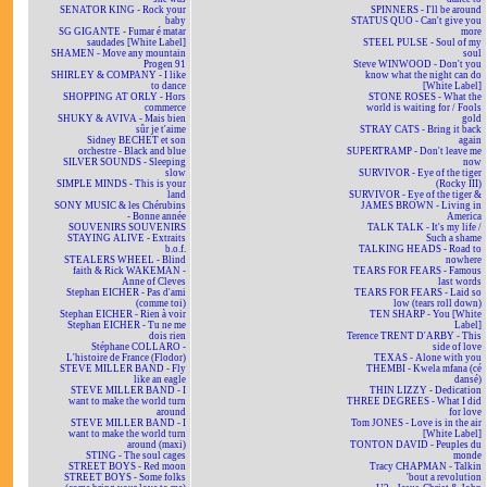
SENATOR KING - Rock your
SPINNERS - I'll be around
baby
STATUS QUO - Can't give you
SG GIGANTE - Fumar é matar
more
saudades [White Label]
STEEL PULSE - Soul of my
SHAMEN - Move any mountain
soul
Progen 91
Steve WINWOOD - Don't you
SHIRLEY & COMPANY - I like
know what the night can do
to dance
[White Label]
SHOPPING AT ORLY - Hors
STONE ROSES - What the
commerce
world is waiting for / Fools
SHUKY & AVIVA - Mais bien
gold
sûr je t'aime
STRAY CATS - Bring it back
Sidney BECHET et son
again
orchestre - Black and blue
SUPERTRAMP - Don't leave me
SILVER SOUNDS - Sleeping
now
slow
SURVIVOR - Eye of the tiger
SIMPLE MINDS - This is your
(Rocky III)
land
SURVIVOR - Eye of the tiger &
SONY MUSIC & les Chérubins
JAMES BROWN - Living in
- Bonne année
America
SOUVENIRS SOUVENIRS
TALK TALK - It's my life /
STAYING ALIVE - Extraits
Such a shame
b.o.f.
TALKING HEADS - Road to
STEALERS WHEEL - Blind
nowhere
faith & Rick WAKEMAN -
TEARS FOR FEARS - Famous
Anne of Cleves
last words
Stephan EICHER - Pas d'ami
TEARS FOR FEARS - Laid so
(comme toi)
low (tears roll down)
Stephan EICHER - Rien à voir
TEN SHARP - You [White
Stephan EICHER - Tu ne me
Label]
dois rien
Terence TRENT D'ARBY - This
Stéphane COLLARO -
side of love
L'histoire de France (Flodor)
TEXAS - Alone with you
STEVE MILLER BAND - Fly
THEMBI - Kwela mfana (cé
like an eagle
dansé)
STEVE MILLER BAND - I
THIN LIZZY - Dedication
want to make the world turn
THREE DEGREES - What I did
around
for love
STEVE MILLER BAND - I
Tom JONES - Love is in the air
want to make the world turn
[White Label]
around (maxi)
TONTON DAVID - Peuples du
STING - The soul cages
monde
STREET BOYS - Red moon
Tracy CHAPMAN - Talkin
STREET BOYS - Some folks
'bout a revolution