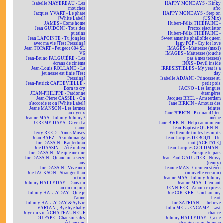
Isabelle MAYEREAU - Les
HAPPY MONDAYS - Kinky
mouches
afro
Jacques YVART - Le phare
HAPPY MONDAYS - Step on
[White Label]
(US Mix)
JAMES - Come home
Hubert-Félix THIÉFAINE -
Jean GUIDONI - Tous des
Precox ejaculator
putains
Hubert-Félix THIÉFAINE -
Jean LAPOINTE - Tu jongles
Sweet amanite phalloïde queen
avec ma vie [Test Pressing]
Iggy POP - Cry for love
Jean TOPART - Peugeot 604 SL
IMAGES - Maîtresse (maxi)
V6
IMAGES - Maîtresse (touche
Jean-Bruno FALGUIÈRE - Les
pas à mes tresses)
écrans de cinéma
INXS - Devil inside
Jean-Louis ROLLAND - La
IRRÉSISTIBLES - My year is a
jeunesse est finie [Test
day
Pressing]
Isabelle ADJANI - Princesse au
Jean-Patrick CAPDEVIELLE -
petit pois
Born to cry
JACNO - Les langues
JEAN-PHILIPPE - Pardonne
étrangères
Jean-Pierre CASSEL - On
Jacques BREL - Amsterdam
s'accorde et on [White Label]
Jane BIRKIN - Amours des
Jeane MANSON - Les larmes
feintes
aux yeux
Jane BIRKIN - Et quand bien
Jeanne MAS - Johnny Johnny ²
même
JEREMY DAYS - Give it a
Jane BIRKIN - Help camionneur
name
Jean-Baptiste QUENIN -
Jerry REED - Amos Moses
Veilleur de toutes les nuits
Joan BAEZ - Asimbonanga
Jean-Jacques DEBOUT - Un
Joe DASSIN - Kanterbräu
mot [ACÉTATE]
Joe DASSIN - L'été indien
Jean-Jacques GOLDMAN -
Joe DASSIN - Me que me que
Puisque tu pars
Joe DASSIN - Quand on a seize
Jean-Paul GAULTIER - Noisy
ans
(remix)
Joe DASSIN - Vive moi
Jeanne MAS - Cœur en stéréo
Joe JACKSON - Stranger than
(nouvelle version)
fiction
Jeanne MAS - Johnny Johnny
Johnny HALLYDAY - Dans un
Jeanne MAS - L'enfant
an ou un jour
JENNIFER - Amour express
Johnny HALLYDAY - Que je
Joe COCKER - Unchain my
t'aime
heart
Johnny HALLYDAY & Sylvie
Joe SATRIANI - I believe
VARTAN - Bye bye baby
John MELLENCAMP - Last
Joye du vin à CHÂTEAUNEUF
chance
DU PAPE - Chansons des
Johnny HALLYDAY - Ça ne
échansons
change pas un homme