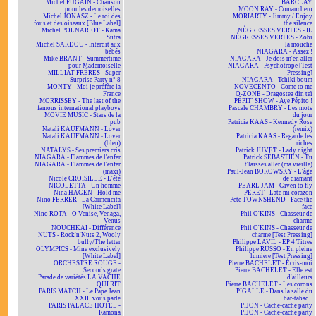
Michel FUGAIN - Chanson
BARCLAY
pour les demoiselles
MOON RAY - Comanchero
Michel JONASZ - Le roi des
MORIARTY - Jimmy / Enjoy
fous et des oiseaux [Blue Label]
the silence
Michel POLNAREFF - Kama
NÉGRESSES VERTES - IL
Sutra
NÉGRESSES VERTES - Zobi
Michel SARDOU - Interdit aux
la mouche
bébés
NIAGARA - Assez !
Mike BRANT - Summertime
NIAGARA - Je dois m'en aller
pour Mademoiselle
NIAGARA - Psychotrope [Test
MILLIAT FRÈRES - Super
Pressing]
Surprise Party n° 8
NIAGARA - Tchiki boum
MONTY - Moi je préfère la
NOVECENTO - Come to me
France
O-ZONE - Dragostea din teï
MORRISSEY - The last of the
PÉPIT' SHOW - Aye Pépito !
famous international playboys
Pascale CHAMBRY - Les mots
MOVIE MUSIC - Stars de la
du jour
pub
Patricia KAAS - Kennedy Rose
Natali KAUFMANN - Lover
(remix)
Natali KAUFMANN - Lover
Patricia KAAS - Regarde les
(bleu)
riches
NATALYS - Ses premiers cris
Patrick JUVET - Lady night
NIAGARA - Flammes de l'enfer
Patrick SÉBASTIEN - Tu
NIAGARA - Flammes de l'enfer
t'laisses aller (ma vieille)
(maxi)
Paul-Jean BOROWSKY - L'âge
Nicole CROISILLE - L'été
de diamant
NICOLETTA - Un homme
PEARL JAM - Given to fly
Nina HAGEN - Hold me
PERET - Late mi corazon
Nino FERRER - La Carmencita
Pete TOWNSHEND - Face the
[White Label]
face
Nino ROTA - O Venise, Venaga,
Phil O'KINS - Chasseur de
Venus
charme
NOUCHKAÏ - Différence
Phil O'KINS - Chasseur de
NUTS - Rock'n'Nuts 2, Wooly
charme [Test Pressing]
bully/The letter
Philippe LAVIL - EP 4 Titres
OLYMPICS - Mine exclusively
Philippe RUSSO - En pleine
[White Label]
lumière [Test Pressing]
ORCHESTRE ROUGE -
Pierre BACHELET - Écris-moi
Seconds grate
Pierre BACHELET - Elle est
Parade de variétés LA VACHE
d'ailleurs
QUI RIT
Pierre BACHELET - Les corons
PARIS MATCH - Le Pape Jean
PIGALLE - Dans la salle du
XXIII vous parle
bar-tabac...
PARIS PALACE HOTEL -
PIJON - Cache-cache party
Ramona
PIJON - Cache-cache party