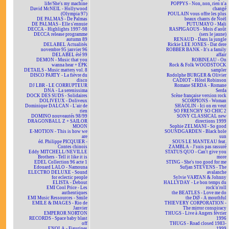
life/She's my machine
POPPYS - Non, non, rien n'a
David McNEIL - Hollywood
changé
(Olympia 97)
POULAIN vous offre les plus
DE PALMAS - De Palmas
beaux chants de Noël
DE PALMAS - Elle s'ennuie
PUTUMAYO - Mali
DECCA - Highlights 1997-98
RASPIGAOUS - Mois d'août
DECCA release programme
(sers le jaune)
autumn 89
RENAUD - Dans la jungle
DELABEL Actualités
Rickie LEE JONES - Dat dere
novembre 95 janvier 96
ROBBER BANK - It's a family
DELABEL été 99
affair
DEMON - Music that you
ROBINEAU - On
wanna hear + EPK
Rock & Folk WOODSTOCK
DETAILS - Music matters vol. 8
sampler
DISCO PARTY - La fièvre du
Rodolphe BURGER & Olivier
disco
CADIOT - Hôtel Robinson
DJ LBR - LE CORRUPTEUR
Romane SERDA - Romane
DNA - La serenissima
Serda
DOCK DES SUDS - Solidaires
Scène française version rock
DOLIVEUX - Doliveux
SCORPIONS - Woman
Dominique DALCAN - L'air de
SHAOLIN - Ici on en veut
rien
SO FRENCHY SO CHIC 2
DOMINO nouveautés 98/99
SONY CLASSICAL new
DRAGONBALL Z + SAILOR
directions 1999
MOON
Sophie ZELMANI - So good
E-MOTION - This is how we
SOUNDGARDEN - Black hole
are
sun
éd. Philippe PICQUIER -
SOUS LE MANTEAU feat.
Contes chinois
ZAMBLA - J'suis pas rassuré
Eddy MITCHELL/NEVILLE
STATUS QUO - Can't give you
Brothers - Tell it like it is
more
EDEL Collection 96 acte 1
STING - She's too good for me
Edouard LALO - Namouna
Sufjan STEVENS - The
ELECTRO DELUXE - Sound
avalanche
for eclectic people
Sylvie VARTAN & Johnny
ELISTA - Debout
HALLYDAY - Le bon temps du
EMI Cool Price - Les
rock'n'roll
authentiques
the BEATLES - Love me do
EMI Music Ressources - Smile
the DØ - A mouthful
EMILE & IMAGES - Rio de
THIEVERY CORPORATION -
Janvier
The mirror conspiracy
EMPEROR NORTON
THUGS - Live à Angers février
RECORDS - Space baby blast
1996
off
THUGS - Road closed 1983-
ENOLA - Figurines
1999