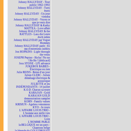
Johnny HALLYDAY - Tout
public 1962-1992
Johnny HALLYDAY - Tutti
frutti
Johnny HALLYDAY - Un jour
viendra
Johnny HALLYDAY - Voyez ce
que je veux dire
Johnny HALLYDAY & Kathy
MATTEA - Love affair
Johnny HALLYDAY & the
RATTLES - Lass die Leute
doch reden
Johnny HALLYDAY par Vogue
Hommes
Johnny HALLYDAY parle - 65
mn d'entretiens inédits
Jon HOPKINS - Light through
the veins
JOSEPH Pepino - Ha ha ! No no
! He He ! [dédicacé]
Joss STONE - LP1 advance
JUKEBOX BABIES -
Électrique ou rien
Julie REINS - Reine d'un jour
Julien CLERC - Julien
déménage électrique &
acoustique
JULIETTE et les
INDÉPENDANTS - 14 juillet
K.O.D. Chacun sa route
KARAJAN - Gold
KARAJAN GOLD
demonstration sampler
KORN - Family values
KRISIUN - Ageless venomous
KYO - Je cours
L'AFFAIRE LOUIS TRIO -
L'homme aux mille vies
L'AFFAIRE LOUIS TRIO -
Loin
L'HOMME PARLE
la BELGIQUE est un pays -
Chantons belge
la légende du GOLF DROUOT