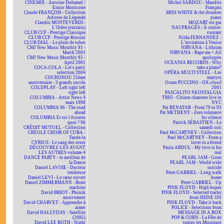
CINEMIX - Antoine Duhamel /
Michel SARDOU - Maudits
Ennio Morricone
Français
Claude FRANÇOIS - Collection
MISS WHITE & the drunken
Artistes de Légende
piano
Claudio MONTEVERDI -
MOZART est gai
L'Orfeo (extraits)
NAUFRAGÉS - À contre-
CLUB CCF - Prestige Classique
courant
CLUB CCF - Prestige Rossini
Nilda FERNANDEZ -
CLUB DIAL - Le plein de tubes
L'invitation à Venise
CMJ New Music Monthly 91 -
NIRVANA - Lithium
March 2001
NIRVANA - Rape me + All
CMJ New Music Monthly 92 -
apologies
April 2001
OCEANIA RECORDS - Why
COCA-COLA - Let's party
take a plane?
selection 2004
OPÉRA MULTI STEEL - Les
COCHONOU 25ème
martyrs
anniversaire - 3 grands succès
Oxmo PUCCINO - OX-clusif
COLDPLAY - Left right left
2001
right left
PASCALITO NEOSTALGIA
COLUMBIA - Artist News 4
TRIO - Citizen chanteur live in
mars 1998
NYC
COLUMBIA 96 - The road
Pat BENATAR - From 79 to 93
ahead
Pat METHENY - Zero tolerance
COLUMBIA Et toi t'écoutes
for silence
quoi ? 96
Patrick SÉBASTIEN - Le
CRÉDIT MUTUEL - Collection
samedi soir
CRÉOLE CHOIR OF CUBA -
Paul McCARTNEY - Collection
Tande-la
Paul McCARTNEY - From a
CYRIUS - Le sang des roses
lover to a friend
DÉCOUVREZ-LES AVANT
Paula ABDUL - My love is for
LES AUTRES volume 4
real
DANCE PARTY - le meilleur de
PEARL JAM - Gone
la Dance
PEARL JAM - World wide
Daniel LAVOIE - Docteur
suicide
tendresse
Peter GABRIEL - Long walk
Daniel LEVI - Le cœur ouvert
home
Daniel ZIMMERMANN - Bone
Peter GABRIEL - Up
machine
PINK FLOYD - High hopes
David BRIOT - Phonik
PINK FLOYD - Selected tracks
mouvement
from SHINE ON
David CHARVET - Apprendre à
PINK FLOYD - Take it back
aimer
POLICE - Selections from
David HALLYDAY - Satellite
MESSAGE IN A BOX
(2005)
POP & CORN - La Fête de
David LEE ROTH - Night
toutes les Musiques