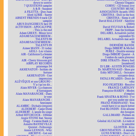
down to sorrow
- Chronic'Organic
7 QUESTIONS sampler
CORNU - CD bonus live
A & B - Suzanne
COUNTRY MUSIC
A FILETTA - Don Juan
ASSOCIATION Awards 1993
Abed AZRIÉ - Suerte
CRISTINA - Doll in the box
ABSENT FRIENDS 4 track CD
CRISTINA - Sleep it off
sampler
David HALLYDAY - Satellite
ABUS DANGEREUX face 39
(2004)
ACTIVISION - APOCALYPSE
David SYLVIAN & Robert
- This is the end
FRIPP - Jean the birdman
Adam GREEN - Minor love
DELABEL Actualités juillet
ADAMI/SACEM/MIDEM -
septembre 95
TALENTS 98
DELABEL Actualités mai août
ADAMI/SACEM/MIDEM -
94
TALENTS 99
DERNIÈRE BANDE
Aimee MANN - 31 today
Diego IMBERT & Michel
AÏOLI - Les vilains
PEREZ - Double entente
AIR - Californie/La femme
Diego IMBERT Quartet - À
d'argent
l'ombre du saule pleureur
AIR - Cherry blossom girl
DIRE STRAITS - Heavy fuel
AIRPLAY RECORDS
[numéroté]
printemps 94
DJ LBR - AUSTIN POWERS
AKHENATON - Soldats de
Dr. MARTENS/4AD - Shoe pie
fortune
Eddy MITCHELL - Soixante
AKHENATON - Une
soixante-deux
impression
FATALS PICARDS - Droit de
ALÉVÊQUE et son GROUPO -
véto
Y'a c'qu'on dit...
FOO FIGHTERS - Resolve
Alain HIVER - La chanson
FRANCE CARTIGNY
d'Antraigues
Françoise HARDY - Modes
Alain MANARANCHE - Dans
d'emploi
le vent
Frank SINATRA & BONO - I've
Alain MANARANCHE -
got you under my skin
Sentiment
FRANZ FERDINAND - You
ALAMBIC - Dichaïtz (respire)
could have it so much better
ALDEBERT - Carpe Diem
Fred BLONDIN - Elle allume
ALDEBERT - L'année du singe
des bougies
Alfred HITCHCOCK - 100ème
GALLIMARD - Poèmes en
Angie STONE feat. Snoop
chansons
Dogg - I wanna thank ya
Général ALCAZAR - Le rude et
Annette BANNEVILLE
le sensible
Quintet - Folksongs
GLOSTER - Kiss
Annie LENNOX - Why
GROUNDATION - A miracle
ARCHIVE - Get out
GUNS N'ROSES - Don't cry