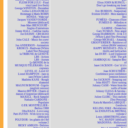
FLESH FOR LULU - Final
Elton JOHN & RUPAUL -
vinyl (and live flesh)
Don't go breaking my heart
George WINSTON - December
(remixes)
Gilles LANGOUREAU
Eric BURDON - Starportrait
Hommage à Mado ROBIN
Etienne DAHO - Mon manège à
HONDA - Wake up!
moi
Jacques VANDEVOORDE -
FUMÉES - Chansons d'hier
Miserere [dédicacé]
FUMÉES II - Mélodies et
Jean-Marc BIENCOURT -
chansons
Jingles d'imitations
GAMINE - Dream boy
Jimmy HALL - Cadillac tracks
Gary NUMAN - New anger
Joe DASSIN - CBS 66343
George HARRISON - 33 & 1/3
(Radio France)
[White Label/Test Pressing]
John CALE - Music for a new
George MICHAEL - Amazing
society
GROOVERIDER - Rainbows of
Jon ANDERSON - Animation
colour (MAW remixes)
KROKUS - Hardware [White
HAPPY MONDAYS - Pills 'n'
Label/Test Pressing]
thrills and bellyaches
la TRIBUNE de GENÈVE
Ian DURY - Lord Upminster
LBS - Action
JAM - The gift
LBS - Aurum
JAMIROQUAI - Sampler Best
Le MONDE de la
of
MUSIQUE/TÉLÉRAMA - Les
Janet JACKSON - Got 'til it's
copieurs
gone
LEVEL 42 - Level 42
Jean SCHULTHEIS -
Lionel HAMPTON - Jazz in
Confidence pour confidence
jazz [White Label]
(remixes house)
Madleen KANE - Rough
Joe JACKSON - Stepping out
diamond
John HIATT - Slow turning
MAGNUM BONUM - Gigolo
Johnny CASH - Water from the
(english version)
wells of home
Maurice BITTER - Chants et
Johnny CLEGG & Savuka -
danses d'Argentine [dédicacé]
Third world child
MAXELL - Rock Sampler
Julien CLERC - This melody
Nathalie CARDONE -
[Test Pressing]
Populaire
Katia & Marielle LABEQUE -
O.P.R. MONTPELLIER -
Gershwin
Berlioz 1988
KILLING JOKE - Revelations
Ofra HAZA - Love song
les ENFANTS du MISTRAL
Patti FLYNN - With love to you
volume 2
[dédicacé]
Louis ARMSTRONG plays
POLYDOR - les géants de l'été
W.C. HANDY [dédicacé]
volume 2
MADONNA - Hollywood
RICKY AMIGOS - Delirios
(remixes)