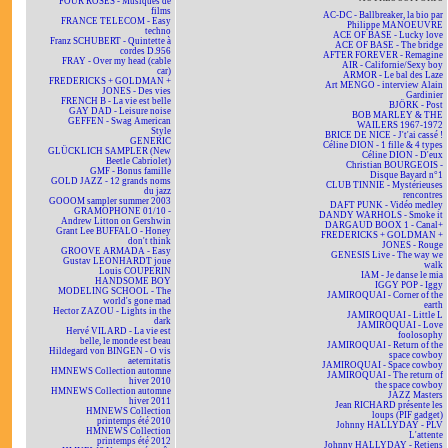
FOUR ROSES - Musiques de
films
AC-DC - Ballbreaker, la bio par
FRANCE TELECOM - Easy
Philippe MANOEUVRE
techno
ACE OF BASE - Lucky love
Franz SCHUBERT - Quintette à
ACE OF BASE - The bridge
cordes D.956
AFTER FOREVER - Remagine
FRAY - Over my head (cable
AIR - Californie/Sexy boy
car)
ARMOR - Le bal des Laze
FREDERICKS + GOLDMAN +
Art MENGO - interview Alain
JONES - Des vies
Gardinier
FRENCH B - La vie est belle
BJÖRK - Post
GAY DAD - Leisure noise
BOB MARLEY & THE
GEFFEN - Swag American
WAILERS 1967-1972
Style
BRICE DE NICE - J't'ai cassé !
GENERIC
Céline DION - 1 fille & 4 types
GLÜCKLICH SAMPLER (New
Céline DION - D'eux
Beetle Cabriolet)
Christian BOURGEOIS -
GMF - Bonus famille
Disque Bayard n°1
GOLD JAZZ - 12 grands noms
CLUB TINNIE - Mystérieuses
du jazz
rencontres
GOOOM sampler summer 2003
DAFT PUNK - Vidéo medley
GRAMOPHONE 01/10 -
DANDY WARHOLS - Smoke it
Andrew Litton on Gershwin
DARGAUD BOOX 1 - Canal+
Grant Lee BUFFALO - Honey
FREDERICKS + GOLDMAN +
don't think
JONES - Rouge
GROOVE ARMADA - Easy
GENESIS Live - The way we
Gustav LEONHARDT joue
walk
Louis COUPERIN
IAM - Je danse le mia
HANDSOME BOY
IGGY POP - Iggy
MODELING SCHOOL - The
JAMIROQUAI - Corner of the
world's gone mad
earth
Hector ZAZOU - Lights in the
JAMIROQUAI - Little L
dark
JAMIROQUAI - Love
Hervé VILARD - La vie est
foolosophy
belle, le monde est beau
JAMIROQUAI - Return of the
Hildegard von BINGEN - O vis
space cowboy
aeternitatis
JAMIROQUAI - Space cowboy
HMNEWS Collection automne
JAMIROQUAI - The return of
hiver 2010
the space cowboy
HMNEWS Collection automne
JAZZ Masters
hiver 2011
Jean RICHARD présente les
HMNEWS Collection
loups (PIF gadget)
printemps été 2010
Johnny HALLYDAY - PLV
HMNEWS Collection
L'attente
printemps été 2012
Johnny HALLYDAY - Retiens