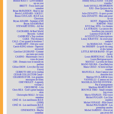
Bonnie RAITT - Love sneakin'
Johnny HALLYDAY - Un jour
up on you
viendra ²
BRETT - Trois nuits par
Jordi SAVALL/HESPERION
semaine
XXI - Don Quijote de la
Brian McFADDEN - Real to me
Mancha
Brock LANDARS - S.M.D.U.
Julie ZENATTI - À quoi ça sert
Bruno COULAIS - B.O.F. Les
Julie ZENATTI - Mon ami pour
Choristes
la vie
Bryan ADAMS - Summer of 69
KENT - Hagnesta Hill
Bryan ADAMS/Rod
KMFDM - Nihil
STEWART/STING - All for
KYO feat. SITA - Le chemin
love
LA STRADA - La saison des
CACHAREL & Real World
bouffons (en concert)
Records - Gifted
Laurence EQUILBEY -
CADBURY's Top cookies
ACCENTUS/Transcriptions
CAKE - The distance
Lenny KRAVITZ - In-store play
CALI - C'est quand le bonheur ?
sampler
CARHARTT - Old new soul
les MARACAS - Vivants !
Carole KING tribute - Tapestry
les SHERIFF - Le goût du sang
revisited
et des larmes
Caroline LEGRAND - Comme
LITTLE RIVER BAND - If I get
un train qui roule
lucky
CASINO - Maintenant c'est à
Louis BERTIGNAC - Elle &
vous de jouer
Louis/Bertignacoustic
CBS - Demain tout le monde en
MANAU - La tribu de Dana
parlera
MANO NEGRA - Casa Babylon
Céline DION - Live (for the one
Manu CHAO - Si berie m'était
I love)
contéee
CERRUTI 1881 et le cinéma
MANUELA - Faire l'amour une
CESAR COLLECTOR Canal+
dernière fois
CHAMOIS D'OR - Les grandes
Martine ST-CLAIR & Gino
musiques de films
VANNELLI - L'amour est loi
CHEVROLET - Legends
MASSILIA SOUND SYSTEM -
volume 2
Pas d'arrangement
CHOUBENE - Lila
Matthieu MARTOURET
Chris REA - God's great banana
BOUNCE TRIO - Small streams
skin
big rivers
Christophe MALI - Je vous
Mavis STAPLES - The voice
emmène
Michel FUGAIN - Les lilas
CINÉ 16 - Les meilleures B.O.F.
(inédit)
(1998)
Michel JONASZ - Pôle Ouest
CINÉ 16 - Les meilleures B.O.F.
Michel POLNAREFF - Les
(1999)
premières années
CINEMATICS - Maybe
Michel SARDOU - Être et ne
someday
pas avoir été