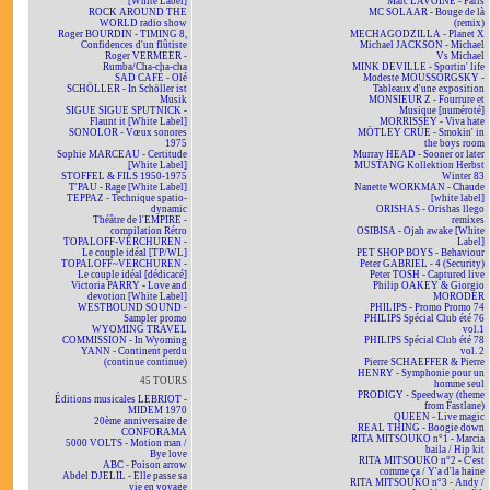
[White Label]
Marc LAVOINE - Paris
ROCK AROUND THE
MC SOLAAR - Bouge de là
WORLD radio show
(remix)
Roger BOURDIN - TIMING 8,
MECHAGODZILLA - Planet X
Confidences d'un flûtiste
Michael JACKSON - Michael
Roger VERMEER -
Vs Michael
Rumba/Cha-cha-cha
MINK DEVILLE - Sportin' life
SAD CAFÉ - Olé
Modeste MOUSSORGSKY -
SCHÖLLER - In Schöller ist
Tableaux d'une exposition
Musik
MONSIEUR Z - Fourrure et
SIGUE SIGUE SPUTNICK -
Musique [numéroté]
Flaunt it [White Label]
MORRISSEY - Viva hate
SONOLOR - Vœux sonores
MÖTLEY CRÜE - Smokin' in
1975
the boys room
Sophie MARCEAU - Certitude
Murray HEAD - Sooner or later
[White Label]
MUSTANG Kollektion Herbst
STOFFEL & FILS 1950-1975
Winter 83
T'PAU - Rage [White Label]
Nanette WORKMAN - Chaude
TEPPAZ - Technique spatio-
[white label]
dynamic
ORISHAS - Orishas llego
Théâtre de l'EMPIRE -
remixes
compilation Rétro
OSIBISA - Ojah awake [White
TOPALOFF-VERCHUREN -
Label]
Le couple idéal [TP/WL]
PET SHOP BOYS - Behaviour
TOPALOFF~VERCHUREN -
Peter GABRIEL - 4 (Security)
Le couple idéal [dédicacé]
Peter TOSH - Captured live
Victoria PARRY - Love and
Philip OAKEY & Giorgio
devotion [White Label]
MORODER
WESTBOUND SOUND -
PHILIPS - Promo Promo 74
Sampler promo
PHILIPS Spécial Club été 76
WYOMING TRAVEL
vol.1
COMMISSION - In Wyoming
PHILIPS Spécial Club été 78
YANN - Continent perdu
vol. 2
(continue continue)
Pierre SCHAEFFER & Pierre
HENRY - Symphonie pour un
45 TOURS
homme seul
PRODIGY - Speedway (theme
Éditions musicales LEBRIOT -
from Fastlane)
MIDEM 1970
QUEEN - Live magic
20ème anniversaire de
REAL THING - Boogie down
CONFORAMA
RITA MITSOUKO n°1 - Marcia
5000 VOLTS - Motion man /
baila / Hip kit
Bye love
RITA MITSOUKO n°2 - C'est
ABC - Poison arrow
comme ça / Y'a d'la haine
Abdel DJELIL - Elle passe sa
RITA MITSOUKO n°3 - Andy /
vie en voyage