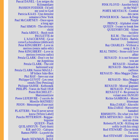
Pascal DANEL - Les neiges du
(remix)
Kilimandjaro
PINK FLOYD - Another brick
PASSION FODDER - I'd sell
in the Wall ²
my soul to God
PORTE MENTAUX - Combat
Patricia KAAS - Une dernière
des races
semaine à New York
POWER ROCK - Saxon & Deep
Paul McCARTNEY - Once upon
Purple
a long ago
PRINCE - Alphabet street
Paul SIMON - The obvious
QUEEN - I want to break free
child
QUEENSRYCHE - Silent
Paula ABDUL - Rush rush
lucidity
PAULETTE de
R.E.M. - The one I love
L'AJACCIENNE - Ça se
Rachid TAHA - Barbès
corse/La boudeuse (dédicacé)
[remixes]
Peter KINGSBERY - Love in
Ray CHARLES - Without a
motion (remix radio edit)
song (1 & 2)
Peter KINGSBERY - Love in
REAL THING - Stone cold love
motion (version radio)
affair
Petula CLARK - Don't cry for
RENAUD - It is not because
me Argentina
you are
Petula CLARK - The old
RENAUD - Jonathan
fashioned way
RENAUD - Marchand de
Petula CLARK/Junior MAGLI -
cailloux
SP biface Juke-Box
RENAUD - Miss Maggie [Juke-
Phil RAY - Save our star
Box]
Philippe GUYOT - Les yeux
RENAUD - Miss Maggie
cernés [Test Pressing]
[Promo]
Philippe SAISSE - Kelbomek
RENAUD - Mistral gagnant
PHILIPS - Vœux de Noël 1958
RENAUD - P'tit voleur
Pierre BACHELET -
RENAULT 4 - Re-prenez le
Marionnettiste
volant avec FANGIO
Pierre LEFEBVRE - 2 succès de
Richie SAMBORA - Mister
Mireille MATHIEU
bluesman
PIJON - Mensonges d'une nuit
Rika ZARAÏ - Aba-nibi
d'été
Rika ZARAÏ - Hava netse
PLATTERS - You'll never never
bamahol
know [White Label]
RIMSHOTS - Do what you feel
Punchs PITTERSON - Reggae-
RITA MITSOUKO - Andy + Un
biguine
soir un chien
QUEEN - Flash
Roberta FLACK - Killing me
QUILAPAYUN - Tutti-frutti
softly (with his song)
R.B. and CO. - Calypso
Rod STEWART - Da ya think
Ramon PIPIN - La porte du
I'm sexy
jardin
Rod STEWART - Downtown
Randy NEWMAN - B.O.F.
train