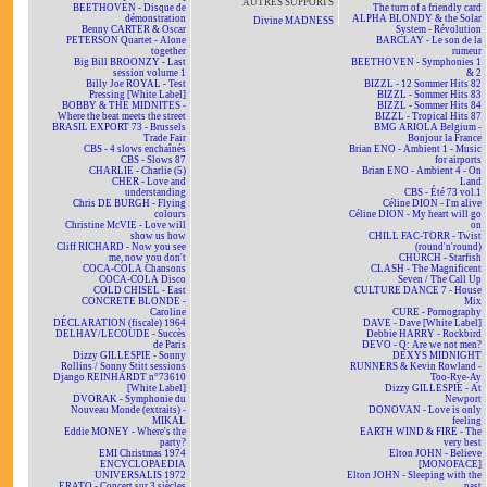
AUTRES SUPPORTS
BEETHOVEN - Disque de
The turn of a friendly card
démonstration
ALPHA BLONDY & the Solar
Divine MADNESS
Benny CARTER & Oscar
System - Révolution
PETERSON Quartet - Alone
BARCLAY - Le son de la
together
rumeur
Big Bill BROONZY - Last
BEETHOVEN - Symphonies 1
session volume 1
& 2
Billy Joe ROYAL - Test
BIZZL - 12 Sommer Hits 82
Pressing [White Label]
BIZZL - Sommer Hits 83
BOBBY & THE MIDNITES -
BIZZL - Sommer Hits 84
Where the beat meets the street
BIZZL - Tropical Hits 87
BRASIL EXPORT 73 - Brussels
BMG ARIOLA Belgium -
Trade Fair
Bonjour la France
CBS - 4 slows enchaînés
Brian ENO - Ambient 1 - Music
CBS - Slows 87
for airports
CHARLIE - Charlie (5)
Brian ENO - Ambient 4 - On
CHER - Love and
Land
understanding
CBS - Été 73 vol.1
Chris DE BURGH - Flying
Céline DION - I'm alive
colours
Céline DION - My heart will go
Christine McVIE - Love will
on
show us how
CHILL FAC-TORR - Twist
Cliff RICHARD - Now you see
(round'n'round)
me, now you don't
CHURCH - Starfish
COCA-COLA Chansons
CLASH - The Magnificent
COCA-COLA Disco
Seven / The Call Up
COLD CHISEL - East
CULTURE DANCE 7 - House
CONCRETE BLONDE -
Mix
Caroline
CURE - Pornography
DÉCLARATION (fiscale) 1964
DAVE - Dave [White Label]
DELHAY/LECOUDE - Succès
Debbie HARRY - Rockbird
de Paris
DEVO - Q: Are we not men?
Dizzy GILLESPIE - Sonny
DEXYS MIDNIGHT
Rollins / Sonny Stitt sessions
RUNNERS & Kevin Rowland -
Django REINHARDT n°73610
Too-Rye-Ay
[White Label]
Dizzy GILLESPIE - At
DVORAK - Symphonie du
Newport
Nouveau Monde (extraits) -
DONOVAN - Love is only
MIKAL
feeling
Eddie MONEY - Where's the
EARTH WIND & FIRE - The
party?
very best
EMI Christmas 1974
Elton JOHN - Believe
ENCYCLOPAEDIA
[MONOFACE]
UNIVERSALIS 1972
Elton JOHN - Sleeping with the
ERATO - Concert sur 3 siècles
past