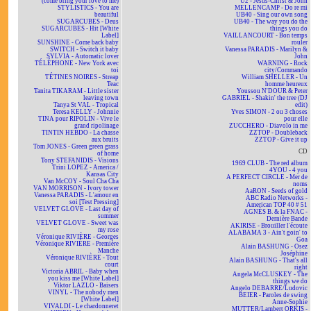
(come bring your love to me)
U2 - Jesus-Christ & John
STYLISTICS - You are
MELLENCAMP - Do re mi
beautiful
UB40 - Sing our own song
SUGARCUBES - Deus
UB40 - The way you do the
SUGARCUBES - Hit [White
things you do
Label]
VAILLANCOURT - Bon temps
SUNSHINE - Come back baby
rouler
SWITCH - Switch it baby
Vanessa PARADIS - Marilyn &
SYLVIA - Automatic lover
John
TÉLÉPHONE - New York avec
WARNING - Rock
toi
city/Commando
TÉTINES NOIRES - Streap
William SHELLER - Un
Teac
homme heureux
Tanita TIKARAM - Little sister
Youssou N'DOUR & Peter
leaving town
GABRIEL - Shakin' the tree (DJ
Tanya St VAL - Tropical
edit)
Teresa KELLY - Johnnie
Yves SIMON - 2 ou 3 choses
TINA pour RIPOLIN - Vive le
pour elle
grand ripolinage
ZUCCHERO - Diavolo in me
TINTIN HEBDO - La chasse
ZZTOP - Doubleback
aux bruits
ZZTOP - Give it up
Tom JONES - Green green grass
CD
of home
Tony STEFANIDIS - Visions
1969 CLUB - The red album
Trini LOPEZ - America /
4YOU - 4 you
Kansas City
A PERFECT CIRCLE - Mer de
Van McCOY - Soul Cha Cha
noms
VAN MORRISON - Ivory tower
AaRON - Seeds of gold
Vanessa PARADIS - L'amour en
ABC Radio Networks -
soi [Test Pressing]
American TOP 40 # 51
VELVET GLOVE - Last day of
AGNÈS B. & la FNAC -
summer
Dernière Bande
VELVET GLOVE - Sweet was
AKIRISE - Brouiller l'écoute
my rose
ALABAMA 3 - Ain't goin' to
Véronique RIVIÈRE - Georges
Goa
Véronique RIVIÈRE - Première
Alain BASHUNG - Osez
Manche
Joséphine
Véronique RIVIÈRE - Tout
Alain BASHUNG - That's all
court
right
Victoria ABRIL - Baby when
Angela McCLUSKEY - The
you kiss me [White Label]
things we do
Viktor LAZLO - Baisers
Angelo DEBARRE/Ludovic
VINYL - The nobody men
BEIER - Paroles de swing
[White Label]
Anne-Sophie
VIVALDI - Le chardonneret
MUTTER/Lambert ORKIS -