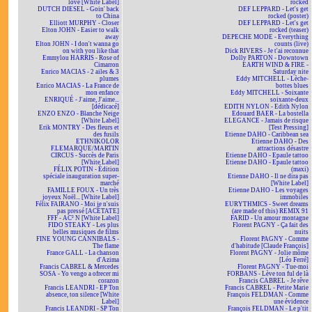
love [White Label]
rocked
DUTCH DIESEL - Goin' back
DEF LEPPARD - Let's get
to China
rocked (poster)
Elliott MURPHY - Closer
DEF LEPPARD - Let's get
Elton JOHN - Easier to walk
rocked (teaser)
away
DEPECHE MODE - Everything
Elton JOHN - I don't wanna go
counts (live)
on with you like that
Dick RIVERS - Je t'ai reconnue
Emmylou HARRIS - Rose of
Dolly PARTON - Downtown
Cimarron
EARTH WIND & FIRE -
Enrico MACIAS - 2 ailes & 3
Saturday nite
plumes
Eddy MITCHELL - Lèche-
Enrico MACIAS - La France de
bottes blues
mon enfance
Eddy MITCHELL - Soixante
ENRIQUÉ - J'aime, J'aime...
soixante-deux
[dédicacé]
EDITH NYLON - Edith Nylon
ENZO ENZO - Blanche Neige
Edouard BAER - La bostella
[White Label]
ELEGANCE - Jamais de risque
Erik MONTRY - Des fleurs et
[Test Pressing]
des fusils
Etienne DAHO - Caribbean sea
ETHNIKOLOR
Etienne DAHO - Des
F.LEMARQUE/MARTIN
attractions désastre
CIRCUS - Succès de Paris
Etienne DAHO - Epaule tattoo
[White Label]
Etienne DAHO - Epaule tattoo
FÉLIX POTIN - Édition
(maxi)
spéciale inauguration super-
Etienne DAHO - Il ne dira pas
marché
[White Label]
FAMILLE FOUX - Un très
Etienne DAHO - Les voyages
joyeux Noël... [White Label]
immobiles
Félix FAIRANO - Moi je n'suis
EURYTHMICS - Sweet dreams
pas pressé [ACÉTATE]
(are made of this) REMIX 91
FFF - AC² N [White Label]
FARID - Un amour montagne
FIDO STEAKY - Les plus
Florent PAGNY - Ça fait des
belles musiques de films
nuits
FINE YOUNG CANNIBALS -
Florent PAGNY - Comme
The flame
d'habitude [Claude François]
France GALL - La chanson
Florent PAGNY - Jolie môme
d'Azima
[Léo Ferré]
Francis CABREL & Mercedes
Florent PAGNY - Tue-moi
SOSA - Yo vengo a ofrecer mi
FORBANS - Lève ton ful de là
corazon
Francis CABREL - Je rêve
Francis LEANDRI - EP Ton
Francis CABREL - Petite Marie
absence, ton silence [White
François FELDMAN - Comme
Label]
une évidence
Francis LEANDRI - SP Ton
François FELDMAN - Le p'tit