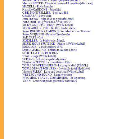
MAGNUM BONUM - Gigolo (english version)
Maurice BITTER - Chants et danses d'Argentine [dédicacé]
MAXELL - Rock Sampler
Nathalie CARDONE - Populaire
O.P.R. MONTPELLIER - Berlioz 1988
Ofra HAZA - Love song
Patti FLYNN - With love to you [dédicacé]
POLYDOR - les géants de l'été volume 2
RICKY AMIGOS - Delirios [White Label]
ROCK AROUND THE WORLD radio show
Roger BOURDIN - TIMING 8, Confidences d'un flûtiste
Roger VERMEER - Rumba/Cha-cha-cha
SAD CAFÉ - Olé
SCHÖLLER - In Schöller ist Musik
SIGUE SIGUE SPUTNICK - Flaunt it [White Label]
SONOLOR - Vœux sonores 1975
Sophie MARCEAU - Certitude [White Label]
STOFFEL & FILS 1950-1975
T'PAU - Rage [White Label]
TEPPAZ - Technique spatio-dynamic
Théâtre de l'EMPIRE - compilation Rétro
TOPALOFF-VERCHUREN - Le couple idéal [TP/WL]
TOPALOFF~VERCHUREN - Le couple idéal [dédicacé]
Victoria PARRY - Love and devotion [White Label]
WESTBOUND SOUND - Sampler promo
WYOMING TRAVEL COMMISSION - In Wyoming
YANN - Continent perdu (continue continue)