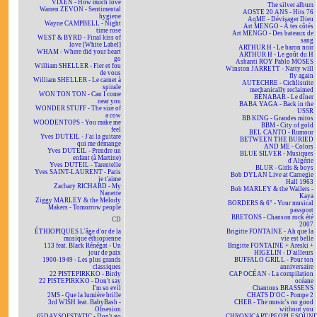
VIXEN - How much love
The silver album
Warren ZEVON - Sentimental
AOSTE 20 ANS - Hits 76
hygiene
AqME - Dévisager Dieu
Wayne CAMPBELL - Night
Art MENGO - À tes côtés
time rose
Art MENGO - Des bateaux de
WEST & BYRD - Final kiss of
sang
love [White Label]
ARTHUR H - Le baron noir
WHAM - Where did your heart
ARTHUR H - Le goût du H
go
Ashanti ROY Pablo MOSES
William SHELLER - Fier et fou
Winston JARRETT - Natty will
de vous
fly again
William SHELLER - Le carnet à
AUTECHRE - Cichlisuite
spirale
mechanically reclaimed
WON TON TON - Can I come
BÉNABAR - Le dîner
near you
BABA YAGA - Back in the
WONDER STUFF - The size of
USSR
a cow
BB KING - Grandes mitos
WOODENTOPS - You make me
BBM - City of gold
feel
BEL CANTO - Rumour
Yves DUTEIL - J'ai la guitare
BETWEEN THE BURIED
qui me démange
AND ME - Colors
Yves DUTEIL - Prendre un
BLUE SILVER - Musiques
enfant (à Martine)
d'Algérie
Yves DUTEIL - Tarentelle
BLUR - Girls & boys
Yves SAINT-LAURENT - Paris
Bob DYLAN Live at Carnegie
je t'aime
Hall 1963
Zachary RICHARD - My
Bob MARLEY & the Wailers -
Nanette
Kaya
Ziggy MARLEY & the Melody
BORDERS & 6° - Your musical
Makers - Tomorrow people
passport
BRETONS - Chanson rock été
CD
2007
ÉTHIOPIQUES L'âge d'or de la
Brigitte FONTAINE - Ah que la
musique éthiopienne
vie est belle
113 feat. Black Rénégat - Un
Brigitte FONTAINE + Areski +
jour de paix
HIGELIN - D'ailleurs
1900-1949 - Les plus grands
BUFFALO GRILL - Pour ton
classiques
anniversaire
22 PISTEPIRKKO - Birdy
CAP OCÉAN - La compilation
22 PISTEPIRKKO - Don't say
océane
I'm so evil
Chantons BRASSENS
2MS - Que la lumière brille
CHATS D'OC - Pompe 2
3rd WISH feat. BabyBash -
CHER - The music's no good
Obsesion
without you
65DAYSOFSTATIC - Don't go
CHRONICART/PEOPLESOUN