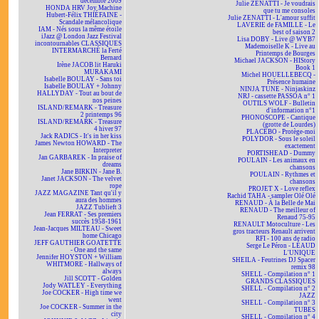
décembre 2009
Julie ZENATTI - Je voudrais
HONDA HRV Joy Machine
que tu me consoles
Hubert-Félix THIÉFAINE -
Julie ZENATTI - L'amour suffit
Scandale mélancolique
LAVERIE de FAMILLE - Le
IAM - Nés sous la même étoile
best of saison 2
iJazz @ London Jazz Festival
Lisa DOBY - Live @ WYB7
incontournables CLASSIQUES
Mademoiselle K - Live au
INTERMARCHÉ la Ferté
Printemps de Bourges
Bernard
Michael JACKSON - HIStory
Irène JACOB lit Haruki
Book 1
MURAKAMI
Michel HOUELLEBECQ -
Isabelle BOULAY - Sans toi
Présence humaine
Isabelle BOULAY + Johnny
NINJA TUNE - Ninjaskinz
HALLYDAY - Tout au bout de
NRJ - cassette PASSOA n° 1
nos peines
OUTILS WOLF - Bulletin
ISLAND/REMARK - Treasure
d'information n°1
2 printemps 96
PHONOSCOPE - Cantique
ISLAND/REMARK - Treasure
(grotte de Lourdes)
4 hiver 97
PLACEBO - Protège-moi
Jack RADICS - It's in her kiss
POLYDOR - Sous le soleil
James Newton HOWARD - The
exactement
Interpreter
PORTISHEAD - Dummy
Jan GARBAREK - In praise of
POULAIN - Les animaux en
dreams
chansons
Jane BIRKIN - Jane B.
POULAIN - Rythmes et
Janet JACKSON - The velvet
chansons
rope
PROJET X - Love reflex
JAZZ MAGAZINE Tant qu'il y
Rachid TAHA - sampler Olé Olé
aura des hommes
RENAUD - À la Belle de Mai
JAZZ Tublieft 3
RENAUD - The meilleur of
Jean FERRAT - Ses premiers
Renaud 75-95
succès 1958-1961
RENAULT Motoculture - Les
Jean-Jacques MILTEAU - Sweet
gros tracteurs Renault arrivent
home Chicago
RFI - 100 ans de radio
JEFF GAUTHIER GOATETTE
Serge Le Péron - LÉAUD
- One and the same
L'UNIQUE
Jennifer HOYSTON + William
SHEILA - Feutrines DJ Spacer
WHITMORE - Hallways of
remix 98
always
SHELL - Compilation n° 1
Jill SCOTT - Golden
GRANDS CLASSIQUES
Jody WATLEY - Everything
SHELL - Compilation n° 2
Joe COCKER - High time we
JAZZ
went
SHELL - Compilation n° 3
Joe COCKER - Summer in the
TUBES
city
SHELL - Compilation n° 4