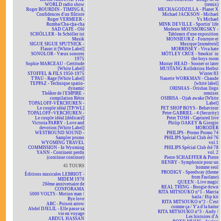
WORLD radio show
(remix)
Roger BOURDIN - TIMING 8,
MECHAGODZILLA - Planet X
Confidences d'un flûtiste
Michael JACKSON - Michael
Roger VERMEER -
Vs Michael
Rumba/Cha-cha-cha
MINK DEVILLE - Sportin' life
SAD CAFÉ - Olé
Modeste MOUSSORGSKY -
SCHÖLLER - In Schöller ist
Tableaux d'une exposition
Musik
MONSIEUR Z - Fourrure et
SIGUE SIGUE SPUTNICK -
Musique [numéroté]
Flaunt it [White Label]
MORRISSEY - Viva hate
SONOLOR - Vœux sonores
MÖTLEY CRÜE - Smokin' in
1975
the boys room
Sophie MARCEAU - Certitude
Murray HEAD - Sooner or later
[White Label]
MUSTANG Kollektion Herbst
STOFFEL & FILS 1950-1975
Winter 83
T'PAU - Rage [White Label]
Nanette WORKMAN - Chaude
TEPPAZ - Technique spatio-
[white label]
dynamic
ORISHAS - Orishas llego
Théâtre de l'EMPIRE -
remixes
compilation Rétro
OSIBISA - Ojah awake [White
TOPALOFF-VERCHUREN -
Label]
Le couple idéal [TP/WL]
PET SHOP BOYS - Behaviour
TOPALOFF~VERCHUREN -
Peter GABRIEL - 4 (Security)
Le couple idéal [dédicacé]
Peter TOSH - Captured live
Victoria PARRY - Love and
Philip OAKEY & Giorgio
devotion [White Label]
MORODER
WESTBOUND SOUND -
PHILIPS - Promo Promo 74
Sampler promo
PHILIPS Spécial Club été 76
WYOMING TRAVEL
vol.1
COMMISSION - In Wyoming
PHILIPS Spécial Club été 78
YANN - Continent perdu
vol. 2
(continue continue)
Pierre SCHAEFFER & Pierre
HENRY - Symphonie pour un
45 TOURS
homme seul
PRODIGY - Speedway (theme
Éditions musicales LEBRIOT -
from Fastlane)
MIDEM 1970
QUEEN - Live magic
20ème anniversaire de
REAL THING - Boogie down
CONFORAMA
RITA MITSOUKO n°1 - Marcia
5000 VOLTS - Motion man /
baila / Hip kit
Bye love
RITA MITSOUKO n°2 - C'est
ABC - Poison arrow
comme ça / Y'a d'la haine
Abdel DJELIL - Elle passe sa
RITA MITSOUKO n°3 - Andy /
vie en voyage
Les histoires d'A
ABDUL HASSAN