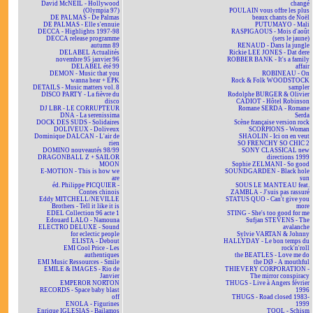
David McNEIL - Hollywood
changé
(Olympia 97)
POULAIN vous offre les plus
DE PALMAS - De Palmas
beaux chants de Noël
DE PALMAS - Elle s'ennuie
PUTUMAYO - Mali
DECCA - Highlights 1997-98
RASPIGAOUS - Mois d'août
DECCA release programme
(sers le jaune)
autumn 89
RENAUD - Dans la jungle
DELABEL Actualités
Rickie LEE JONES - Dat dere
novembre 95 janvier 96
ROBBER BANK - It's a family
DELABEL été 99
affair
DEMON - Music that you
ROBINEAU - On
wanna hear + EPK
Rock & Folk WOODSTOCK
DETAILS - Music matters vol. 8
sampler
DISCO PARTY - La fièvre du
Rodolphe BURGER & Olivier
disco
CADIOT - Hôtel Robinson
DJ LBR - LE CORRUPTEUR
Romane SERDA - Romane
DNA - La serenissima
Serda
DOCK DES SUDS - Solidaires
Scène française version rock
DOLIVEUX - Doliveux
SCORPIONS - Woman
Dominique DALCAN - L'air de
SHAOLIN - Ici on en veut
rien
SO FRENCHY SO CHIC 2
DOMINO nouveautés 98/99
SONY CLASSICAL new
DRAGONBALL Z + SAILOR
directions 1999
MOON
Sophie ZELMANI - So good
E-MOTION - This is how we
SOUNDGARDEN - Black hole
are
sun
éd. Philippe PICQUIER -
SOUS LE MANTEAU feat.
Contes chinois
ZAMBLA - J'suis pas rassuré
Eddy MITCHELL/NEVILLE
STATUS QUO - Can't give you
Brothers - Tell it like it is
more
EDEL Collection 96 acte 1
STING - She's too good for me
Edouard LALO - Namouna
Sufjan STEVENS - The
ELECTRO DELUXE - Sound
avalanche
for eclectic people
Sylvie VARTAN & Johnny
ELISTA - Debout
HALLYDAY - Le bon temps du
EMI Cool Price - Les
rock'n'roll
authentiques
the BEATLES - Love me do
EMI Music Ressources - Smile
the DØ - A mouthful
EMILE & IMAGES - Rio de
THIEVERY CORPORATION -
Janvier
The mirror conspiracy
EMPEROR NORTON
THUGS - Live à Angers février
RECORDS - Space baby blast
1996
off
THUGS - Road closed 1983-
ENOLA - Figurines
1999
Enrique IGLESIAS - Bailamos
TOOL - Schism