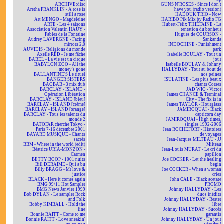
ARCHIVE:disc
GUNS N'ROSES - Since I don't
Aretha FRANKLIN - A rose is
have you (radio version)
still a rose
HADOUK TRIO - Now
Art MENGO - Magdeleine
HARIBO Pik Mix by Radio FG
ARTE - Les 4 saisons
Hubert-Félix THIÉFAINE - La
Association Valentin HAÜY -
tentation du bonheur
Fables de la Fontaine
Hugues de COURSON -
Audrey LAVERGNE - Facing
Sankanda
mirrors 2.0
INDOCHINE - Punishment
AUVIDIS - Religions du monde
park
Axelle RED - Je me fâche
Isabelle BOULAY - Tout un
BABEL - La vie est un cirque
jour
BABYLON ZOO - All the
Isabelle BOULAY & Johnny
money's gone
HALLYDAY - Tout au bout de
BALLANTINE'S Le rituel
nos peines
BANGER SISTERS
ISULATINE - Les plus beaux
BAOBAB - 3 mix dub
chants Corses
BARCLAY - ISLAND -
JAD WIO - Victor
Opération Libération
James CHANCE & Terminal
BARCLAY - ISLAND [bleu]
City - The fix is in
BARCLAY - ISLAND [crème]
James TAYLOR - Hourglass
BARCLAY - ISLAND [orange]
JAMIROQUAI - Black
BARCLAY - Tous les talents du
capricorn day
monde 2
JAMIROQUAI - High times,
BATOFAR cherche Tokyo -
singles 1992-2006
Paris 7-16 décembre 2001
Jean ROCHEFORT - Histoires
BAYARD MUSIQUE - Chants
de voyages
sacrés
Jean-Jacques MILTEAU - JJ
BBM - Where in the world (edit)
Milteau
Béatrice URIA-MONZON -
Jean-Louis MURAT - Le cri du
Carmen
papillon
BETTY BOOP - 1001 nuits
Joe COCKER - Let the healing
Bill DERAIME - Qui a bu
begin
Billy BRAGG - Mr love &
Joe COCKER - When a woman
justice
cries
BLACK - Here it comes again
John CALE - Black acetate
BMG 99/11 Hot Sampler
PROMO
BMG News Janvier 1999
Johnny HALLYDAY - Les
Bob DYLAN - Le sampler Rock
duos inédits
and Folk
Johnny HALLYDAY - Rester
Bobby KIMBALL - Hold the
libre
line
Johnny HALLYDAY - Succès
Bonnie RAITT - Come to me
garantis
Bonnie RAITT - Love sneakin'
Johnny HALLYDAY - Un jour