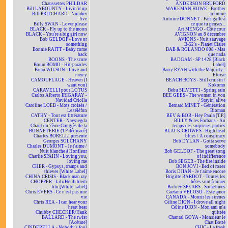
Chaussettes PHILDAR
ANDERSON BRUFORD
Bill LABOUNTY - Livin'it up
WAKEMAN HOWE - Brother
Bill PRITCHARD - Number
of mine
five
Antoine DONNET - Fais gaffe à
Billy SWAN - Lover please
ce que tu penses...
BLACK - Fly up to the moon
Art MENGO - Côté cour
BLACK - You're a big girl now
AVIGNON au 8 décembre
Bob GELDOF - Love or
AVIONS - Nuit sauvage
something
B-52's - Planet Claire
Bonnie RAITT - Baby come
BAB & ROLANDO 808 - Mas
back
que nada
BOONS - The score
BADGAM - SP 1428 [Black
Boum BOMO - Hit-parades
Label]
Brian WILSON - Love and
Barry RYAN with the Majority -
mercy
Eloïse
CAMOUFLAGE - Heaven (I
BEACH BOYS - Still cruisin /
want you)
Kokomo
CARAVELLI pour LOTUS
Bebu SILVETTI - Spring rain
Carlos Alberto IRIGARAY -
BEE GEES - The woman in you
Navidad Criolla
/ Stayin' alive
Caroline LOEB - Mots croisés /
Bernard MINET - Génération
Le téléfon
Bioman
CATHY - Tout est littérature
BEV & BOB - Hey Paula [T.P.]
CENTER - Navsiegda
BILLY & les Forbans - Au
Chant du 7ème Congrès de la
temps des surprises-parties
BONNETERIE (TP dédicacé)
BLACK CROWES - High head
Charles BORELLI présente
blues / A conspiracy
Georges SOLCHANY
Bob DYLAN - Gotta serve
Charles DUMONT - Je t'aime /
somebody
Nuit blanche à Honfleur
Bob GELDOF - The great song
Charlie SPAHN - Loving you,
of indifference
loving me
Bob SEGER - The fire inside
CHER - Gypsys, tramps and
BON JOVI - Bed of roses
thieves [White Label]
Boris DJIAN - Je t'aime encore
CHINA CRISIS - Black man ray
Brigitte BARDOT - Toutes les
CHOPPER - Lili/Heidi bleib
bêtes sont à aimer
blu [White Label]
Britney SPEARS - Sometimes
Chris EVERS - Ce n'est pas une
Caetano VELOSO - Este amor
vie
CANADA - Mourir les sirènes
Chris REA - I can hear your
Céline DION - I drove all night
heart beat
Céline DION - Mon ami m'a
Chubby CHECKER/Hank
quittée
BALLARD - The twist
Chantal GOYA - Monsieur le
[Acétate]
Chat Botté
CINDERELLA - Nobody's fool
CHIC - Le freak