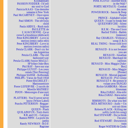
Kilimandjaro
PINK FLOYD - Another brick
PASSION FODDER - I'd sell
in the Wall ²
my soul to God
PORTE MENTAUX - Combat
Patricia KAAS - Une dernière
des races
semaine à New York
POWER ROCK - Saxon & Deep
Paul McCARTNEY - Once upon
Purple
a long ago
PRINCE - Alphabet street
Paul SIMON - The obvious
QUEEN - I want to break free
child
QUEENSRYCHE - Silent
Paula ABDUL - Rush rush
lucidity
PAULETTE de
R.E.M. - The one I love
L'AJACCIENNE - Ça se
Rachid TAHA - Barbès
corse/La boudeuse (dédicacé)
[remixes]
Peter KINGSBERY - Love in
Ray CHARLES - Without a
motion (remix radio edit)
song (1 & 2)
Peter KINGSBERY - Love in
REAL THING - Stone cold love
motion (version radio)
affair
Petula CLARK - Don't cry for
RENAUD - It is not because
me Argentina
you are
Petula CLARK - The old
RENAUD - Jonathan
fashioned way
RENAUD - Marchand de
Petula CLARK/Junior MAGLI -
cailloux
SP biface Juke-Box
RENAUD - Miss Maggie [Juke-
Phil RAY - Save our star
Box]
Philippe GUYOT - Les yeux
RENAUD - Miss Maggie
cernés [Test Pressing]
[Promo]
Philippe SAISSE - Kelbomek
RENAUD - Mistral gagnant
PHILIPS - Vœux de Noël 1958
RENAUD - P'tit voleur
Pierre BACHELET -
RENAULT 4 - Re-prenez le
Marionnettiste
volant avec FANGIO
Pierre LEFEBVRE - 2 succès de
Richie SAMBORA - Mister
Mireille MATHIEU
bluesman
PIJON - Mensonges d'une nuit
Rika ZARAÏ - Aba-nibi
d'été
Rika ZARAÏ - Hava netse
PLATTERS - You'll never never
bamahol
know [White Label]
RIMSHOTS - Do what you feel
Punchs PITTERSON - Reggae-
RITA MITSOUKO - Andy + Un
biguine
soir un chien
QUEEN - Flash
Roberta FLACK - Killing me
QUILAPAYUN - Tutti-frutti
softly (with his song)
R.B. and CO. - Calypso
Rod STEWART - Da ya think
Ramon PIPIN - La porte du
I'm sexy
jardin
Rod STEWART - Downtown
Randy NEWMAN - B.O.F.
train
Ragtime
Roger WATERS & Cindy