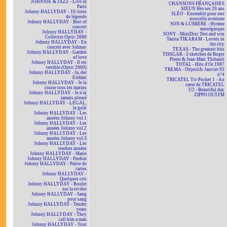
JOHNNIE & JAZZ - Live in
CHANSONS FRANÇAISES
Paris
SIXUN fête ses 20 ans
Johnny HALLYDAY - 10 titres
SLÉO - Ensemble pour une
de légende
nouvelle aventure
Johnny HALLYDAY - Best of
SON & LUMIÈRE - Hymne
concert
monégasque
Johnny HALLYDAY -
SONY - MiniDisc Test and win
Collector Optic 2000
Tanita TIKARAM - Lovers in
Johnny HALLYDAY - En
the city
concert avec Johnny
TEXAS - The greatest hits
Johnny HALLYDAY - Garden
TISSGAR - 3 sketches de Roger
of love
Pierre & Jean-Marc Thibault
Johnny HALLYDAY - Il est
TOTAL - Hits d'Or 1987
terrible (Optic 2000)
TREMA - Objectifs Janvier 93
Johnny HALLYDAY - Ja, der
n°4
Elefant
TRICATEL Tri-Pocket 1 - Au
Johnny HALLYDAY - Je la
cœur de TRICATEL
croise tous les matins
U2 - Beautiful day
Johnny HALLYDAY - Je n'ai
ZIPPO OUÏ FM
jamais pleuré
Johnny HALLYDAY - LEGAL,
le goût
Johnny HALLYDAY - Les
années Johnny vol.1
Johnny HALLYDAY - Les
années Johnny vol.2
Johnny HALLYDAY - Les
années Johnny vol.3
Johnny HALLYDAY - Les
tendres années
Johnny HALLYDAY - Marie
Johnny HALLYDAY - Pardon
Johnny HALLYDAY - Partie de
cartes
Johnny HALLYDAY -
Quelques cris
Johnny HALLYDAY - Rouler
sur la rivière
Johnny HALLYDAY - Sang
pour sang
Johnny HALLYDAY - Tender
years
Johnny HALLYDAY - They
call him a man
Johnny HALLYDAY - Tout