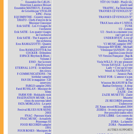
Ensemble De CÆLIS -
TÔT OU TARD - Plutôt tôt,
Direction Laurence Brisset
plutôt tard
Ensemble MATHEUS - Extraits
TRAFFIC - Far from home
de Griselda par VIVALDI
TRANSES CÉVENOLES N°
EPIC - Focus
17
EQUIMINTHE - Country music
TRANSES CÉVENOLES N°
ERATO - Chefs d'œuvre de la
18
Musique Classique
TRAX hors série # 5 NINJA
Erik SATIE - Les 4 visages de
TUNE
l'orchestre
U2 - Lemon
Erik SATIE - Les quatre visages
U2 - Stuck in a moment you
de l'orchestre
can't get out of
Erik SATIE - The 4 aspects of
UNDER BYEN - Live @
the orchestra
Haldern Pop
Eros RAMAZZOTTI - Quanto
V2 MUSIC sampler 1997
amore sei
Véronique RIVIÈRE - Michaël
Eros RAMAZZOTTI & Joe
Véronique SANSON - D'un
COCKER - Difendero
papillon à une étoile
ESPACE Rhythm & Blues -
VF-Version Française - Rap &
Volume 2
Groove
ESSO - Sur la route
Viola WILLS - It's my pleasure
d'Hollywood
Vivien SAVAGE - La p'tite
ETERNAL LOVE - le meilleur
Lady + C'est qu'le vent
des slows
Weird Al YANKOVIC -
F-COMMUNICATIONS - 7th
Jurassic Park
birthday sampler
WHAT FOR - L'amour n'a pas
FAN DE le magazine - CD
de loi
interview
Winston McANUFF & The
FARGO sampler 2005
Bazbaz Orchestra - A drop
Farid RUSSLAN - Musique de
ZAZIE - Rose
films
ZAZIE - Zen
FARM JOB - Hokkaïdo rush
ZAZIE MUSETTE - Zazie
FASZINATION MUSIK - Les
Musette
clous du nouveau label
ZE RECORDS presents
FATA MORGANA - Le petit
Undercover
monde
ZE Xmas record REloaded 2004
Festival BLUES SUR SEINE
ZEBDA - Je crois que ça va pas
2003
être possible (radio edit)
FNAC - Parcours black
ZONE LIBRE - Les contes du
FNAC MUSIC - Actualités
chaos
Printemps 93
ZORA - La famille
FOOD RECORDS sampler
ZORA - Panaméenne
1991
AUTRES SUPPORTS
FOUR ROSES - Musiques de
films