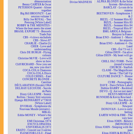
démonstration
ALPHA BLONDY & the Solar
Divine MADNESS
Benny CARTER & Oscar
System - Révolution
PETERSON Quartet - Alone
BARCLAY - Le son de la
together
rumeur
Big Bill BROONZY - Last
BEETHOVEN - Symphonies 1
session volume 1
& 2
Billy Joe ROYAL - Test
BIZZL - 12 Sommer Hits 82
Pressing [White Label]
BIZZL - Sommer Hits 83
BOBBY & THE MIDNITES -
BIZZL - Sommer Hits 84
Where the beat meets the street
BIZZL - Tropical Hits 87
BRASIL EXPORT 73 - Brussels
BMG ARIOLA Belgium -
Trade Fair
Bonjour la France
CBS - 4 slows enchaînés
Brian ENO - Ambient 1 - Music
CBS - Slows 87
for airports
CHARLIE - Charlie (5)
Brian ENO - Ambient 4 - On
CHER - Love and
Land
understanding
CBS - Été 73 vol.1
Chris DE BURGH - Flying
Céline DION - I'm alive
colours
Céline DION - My heart will go
Christine McVIE - Love will
on
show us how
CHILL FAC-TORR - Twist
Cliff RICHARD - Now you see
(round'n'round)
me, now you don't
CHURCH - Starfish
COCA-COLA Chansons
CLASH - The Magnificent
COCA-COLA Disco
Seven / The Call Up
COLD CHISEL - East
CULTURE DANCE 7 - House
CONCRETE BLONDE -
Mix
Caroline
CURE - Pornography
DÉCLARATION (fiscale) 1964
DAVE - Dave [White Label]
DELHAY/LECOUDE - Succès
Debbie HARRY - Rockbird
de Paris
DEVO - Q: Are we not men?
Dizzy GILLESPIE - Sonny
DEXYS MIDNIGHT
Rollins / Sonny Stitt sessions
RUNNERS & Kevin Rowland -
Django REINHARDT n°73610
Too-Rye-Ay
[White Label]
Dizzy GILLESPIE - At
DVORAK - Symphonie du
Newport
Nouveau Monde (extraits) -
DONOVAN - Love is only
MIKAL
feeling
Eddie MONEY - Where's the
EARTH WIND & FIRE - The
party?
very best
EMI Christmas 1974
Elton JOHN - Believe
ENCYCLOPAEDIA
[MONOFACE]
UNIVERSALIS 1972
Elton JOHN - Sleeping with the
ERATO - Concert sur 3 siècles
past
FLESH FOR LULU - Final
Elton JOHN & RUPAUL -