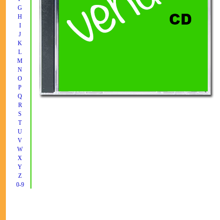
G
H
I
J
K
L
M
N
O
P
Q
R
S
T
U
V
W
X
Y
Z
0-9