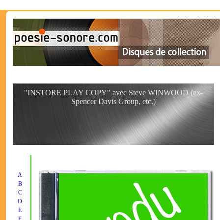
"INSTORE PLAY COPY" avec Steve WINWOOD (ex-
Spencer Davis Group, etc.)
A
B
C
D
E
F