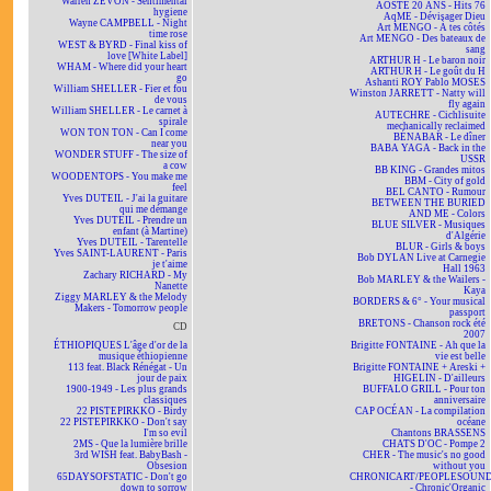
Warren ZEVON - Sentimental
AOSTE 20 ANS - Hits 76
hygiene
AqME - Dévisager Dieu
Wayne CAMPBELL - Night
Art MENGO - À tes côtés
time rose
Art MENGO - Des bateaux de
WEST & BYRD - Final kiss of
sang
love [White Label]
ARTHUR H - Le baron noir
WHAM - Where did your heart
ARTHUR H - Le goût du H
go
Ashanti ROY Pablo MOSES
William SHELLER - Fier et fou
Winston JARRETT - Natty will
de vous
fly again
William SHELLER - Le carnet à
AUTECHRE - Cichlisuite
spirale
mechanically reclaimed
WON TON TON - Can I come
BÉNABAR - Le dîner
near you
BABA YAGA - Back in the
WONDER STUFF - The size of
USSR
a cow
BB KING - Grandes mitos
WOODENTOPS - You make me
BBM - City of gold
feel
BEL CANTO - Rumour
Yves DUTEIL - J'ai la guitare
BETWEEN THE BURIED
qui me démange
AND ME - Colors
Yves DUTEIL - Prendre un
BLUE SILVER - Musiques
enfant (à Martine)
d'Algérie
Yves DUTEIL - Tarentelle
BLUR - Girls & boys
Yves SAINT-LAURENT - Paris
Bob DYLAN Live at Carnegie
je t'aime
Hall 1963
Zachary RICHARD - My
Bob MARLEY & the Wailers -
Nanette
Kaya
Ziggy MARLEY & the Melody
BORDERS & 6° - Your musical
Makers - Tomorrow people
passport
BRETONS - Chanson rock été
CD
2007
ÉTHIOPIQUES L'âge d'or de la
Brigitte FONTAINE - Ah que la
musique éthiopienne
vie est belle
113 feat. Black Rénégat - Un
Brigitte FONTAINE + Areski +
jour de paix
HIGELIN - D'ailleurs
1900-1949 - Les plus grands
BUFFALO GRILL - Pour ton
classiques
anniversaire
22 PISTEPIRKKO - Birdy
CAP OCÉAN - La compilation
22 PISTEPIRKKO - Don't say
océane
I'm so evil
Chantons BRASSENS
2MS - Que la lumière brille
CHATS D'OC - Pompe 2
3rd WISH feat. BabyBash -
CHER - The music's no good
Obsesion
without you
65DAYSOFSTATIC - Don't go
CHRONICART/PEOPLESOUN
down to sorrow
- Chronic'Organic