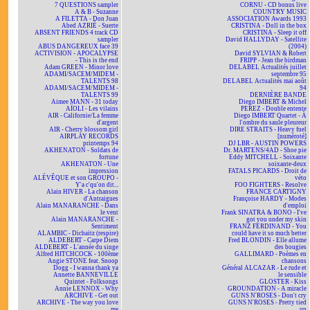
7 QUESTIONS sampler
CORNU - CD bonus live
A & B - Suzanne
COUNTRY MUSIC
A FILETTA - Don Juan
ASSOCIATION Awards 1993
Abed AZRIÉ - Suerte
CRISTINA - Doll in the box
ABSENT FRIENDS 4 track CD
CRISTINA - Sleep it off
sampler
David HALLYDAY - Satellite
ABUS DANGEREUX face 39
(2004)
ACTIVISION - APOCALYPSE
David SYLVIAN & Robert
- This is the end
FRIPP - Jean the birdman
Adam GREEN - Minor love
DELABEL Actualités juillet
ADAMI/SACEM/MIDEM -
septembre 95
TALENTS 98
DELABEL Actualités mai août
ADAMI/SACEM/MIDEM -
94
TALENTS 99
DERNIÈRE BANDE
Aimee MANN - 31 today
Diego IMBERT & Michel
AÏOLI - Les vilains
PEREZ - Double entente
AIR - Californie/La femme
Diego IMBERT Quartet - À
d'argent
l'ombre du saule pleureur
AIR - Cherry blossom girl
DIRE STRAITS - Heavy fuel
AIRPLAY RECORDS
[numéroté]
printemps 94
DJ LBR - AUSTIN POWERS
AKHENATON - Soldats de
Dr. MARTENS/4AD - Shoe pie
fortune
Eddy MITCHELL - Soixante
AKHENATON - Une
soixante-deux
impression
FATALS PICARDS - Droit de
ALÉVÊQUE et son GROUPO -
véto
Y'a c'qu'on dit...
FOO FIGHTERS - Resolve
Alain HIVER - La chanson
FRANCE CARTIGNY
d'Antraigues
Françoise HARDY - Modes
Alain MANARANCHE - Dans
d'emploi
le vent
Frank SINATRA & BONO - I've
Alain MANARANCHE -
got you under my skin
Sentiment
FRANZ FERDINAND - You
ALAMBIC - Dichaïtz (respire)
could have it so much better
ALDEBERT - Carpe Diem
Fred BLONDIN - Elle allume
ALDEBERT - L'année du singe
des bougies
Alfred HITCHCOCK - 100ème
GALLIMARD - Poèmes en
Angie STONE feat. Snoop
chansons
Dogg - I wanna thank ya
Général ALCAZAR - Le rude et
Annette BANNEVILLE
le sensible
Quintet - Folksongs
GLOSTER - Kiss
Annie LENNOX - Why
GROUNDATION - A miracle
ARCHIVE - Get out
GUNS N'ROSES - Don't cry
ARCHIVE - The way you love
GUNS N'ROSES - Pretty tied
me
up