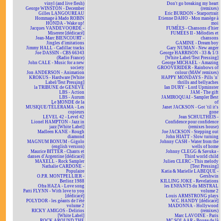
vinyl (and live flesh)
Don't go breaking my heart
George WINSTON - December
(remixes)
Gilles LANGOUREAU
Eric BURDON - Starportrait
Hommage à Mado ROBIN
Etienne DAHO - Mon manège à
HONDA - Wake up!
moi
Jacques VANDEVOORDE -
FUMÉES - Chansons d'hier
Miserere [dédicacé]
FUMÉES II - Mélodies et
Jean-Marc BIENCOURT -
chansons
Jingles d'imitations
GAMINE - Dream boy
Jimmy HALL - Cadillac tracks
Gary NUMAN - New anger
Joe DASSIN - CBS 66343
George HARRISON - 33 & 1/3
(Radio France)
[White Label/Test Pressing]
John CALE - Music for a new
George MICHAEL - Amazing
society
GROOVERIDER - Rainbows of
Jon ANDERSON - Animation
colour (MAW remixes)
KROKUS - Hardware [White
HAPPY MONDAYS - Pills 'n'
Label/Test Pressing]
thrills and bellyaches
la TRIBUNE de GENÈVE
Ian DURY - Lord Upminster
LBS - Action
JAM - The gift
LBS - Aurum
JAMIROQUAI - Sampler Best
Le MONDE de la
of
MUSIQUE/TÉLÉRAMA - Les
Janet JACKSON - Got 'til it's
copieurs
gone
LEVEL 42 - Level 42
Jean SCHULTHEIS -
Lionel HAMPTON - Jazz in
Confidence pour confidence
jazz [White Label]
(remixes house)
Madleen KANE - Rough
Joe JACKSON - Stepping out
diamond
John HIATT - Slow turning
MAGNUM BONUM - Gigolo
Johnny CASH - Water from the
(english version)
wells of home
Maurice BITTER - Chants et
Johnny CLEGG & Savuka -
danses d'Argentine [dédicacé]
Third world child
MAXELL - Rock Sampler
Julien CLERC - This melody
Nathalie CARDONE -
[Test Pressing]
Populaire
Katia & Marielle LABEQUE -
O.P.R. MONTPELLIER -
Gershwin
Berlioz 1988
KILLING JOKE - Revelations
Ofra HAZA - Love song
les ENFANTS du MISTRAL
Patti FLYNN - With love to you
volume 2
[dédicacé]
Louis ARMSTRONG plays
POLYDOR - les géants de l'été
W.C. HANDY [dédicacé]
volume 2
MADONNA - Hollywood
RICKY AMIGOS - Delirios
(remixes)
[White Label]
Marc LAVOINE - Paris
ROCK AROUND THE
MC SOLAAR - Bouge de là