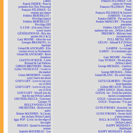
Label]
François FELDMAN - Les
Franck DIDIER - Pour la
valses de Vienne
première fois [Test Pressing]
François FELDMAN - Petit
François FELDMAN - Le
Frank
serpent qui danse
François FELDMAN & Joniece
Frédéric BERTHELOT -
JAMISON - J'ai peur
Privilège [maxi]
Frankie SMITH - The auction
Frédéric BERTHELOT -
Freddie MERCURY - The great
Privilège [SP]
pretender
G-I JOE - (I'm sorry) Don't
Frédéric CHATEAU - Le
worry tonite
malheur des uns... [White Label]
GÉNÉRATION 60 - Hits des
FREEMEN - Military beat
années 60 (1 & 2)
(strumentale)
Gary MOORE - After the war
FULL METAL HITS
Georges BRASSENS - Le
GÉLOU - Salomé E.P. [White
fantôme
Label]
Gérard BLANCHARD - Elle
GAMINE - Le voyage
voulait revoir sa Normandie
GAROU - Je n'attendais que
Gérard BLANCHARD - Rock
vous
Amadour
Gary MOORE - One day
GIANTS OF ROCK - Little
Gary NUMAN - We are glass
Richard & Carl Perkins
[White Label]
GIBSON BROTHERS - Sheela
George MICHAEL - Careless
Gilles VIGNEAULT - I went to
whisper
the market
George MICHAEL - Older
Glenn MEDEIROS - Lonely
Gérard BLANC - Du soleil dans
won't leave me alone
la nuit
GOD'S GIFT - Love to see you
GETZ/GILBERTO - The girl
cry (1304)
from Ipanema
GOD'S GIFT - Love to see you
Gilbert BÉCAUD - Désirée
cry (1314)
GIPSY KINGS - Djobi, djoba
GOD'S GIFT - Would you do
GOGOL 1er - Voilà des paroles
that for me [White Label]
faciles à comprendre
GRUNDIG/DECCA - Concours
GOLD - Laissez-nous chanter
Cosmos 70
GOLD - Tropicana / T'es pas
HOLLYWOOD CLUB
fou
ORCHESTRA - Hollywood
GUNS N'ROSES - Knockin' on
party
heaven's door
Hubert MANDRIN - Si j'avais
GUNS N'ROSES - Sweet child
des dollars [White Label]
o'mine (remix)
Iggy POP - Livin' on the edge of
HALL & OATES - Maneater
the night
[White Label]
IMAGES - Quand la musique
HAPPY MONDAYS -
tourne
Hallelujah
Isabelle MAYEREAU - Les
HAPPY MONDAYS - Kinky