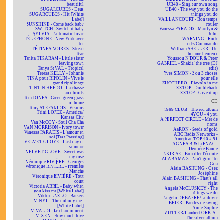
beautiful
UB40 - Sing our own song
SUGARCUBES - Deus
UB40 - The way you do the
SUGARCUBES - Hit [White
things you do
Label]
VAILLANCOURT - Bon temps
SUNSHINE - Come back baby
rouler
SWITCH - Switch it baby
Vanessa PARADIS - Marilyn &
SYLVIA - Automatic lover
John
TÉLÉPHONE - New York avec
WARNING - Rock
toi
city/Commando
TÉTINES NOIRES - Streap
William SHELLER - Un
Teac
homme heureux
Tanita TIKARAM - Little sister
Youssou N'DOUR & Peter
leaving town
GABRIEL - Shakin' the tree (DJ
Tanya St VAL - Tropical
edit)
Teresa KELLY - Johnnie
Yves SIMON - 2 ou 3 choses
TINA pour RIPOLIN - Vive le
pour elle
grand ripolinage
ZUCCHERO - Diavolo in me
TINTIN HEBDO - La chasse
ZZTOP - Doubleback
aux bruits
ZZTOP - Give it up
Tom JONES - Green green grass
CD
of home
Tony STEFANIDIS - Visions
1969 CLUB - The red album
Trini LOPEZ - America /
4YOU - 4 you
Kansas City
A PERFECT CIRCLE - Mer de
Van McCOY - Soul Cha Cha
noms
VAN MORRISON - Ivory tower
AaRON - Seeds of gold
Vanessa PARADIS - L'amour en
ABC Radio Networks -
soi [Test Pressing]
American TOP 40 # 51
VELVET GLOVE - Last day of
AGNÈS B. & la FNAC -
summer
Dernière Bande
VELVET GLOVE - Sweet was
AKIRISE - Brouiller l'écoute
my rose
ALABAMA 3 - Ain't goin' to
Véronique RIVIÈRE - Georges
Goa
Véronique RIVIÈRE - Première
Alain BASHUNG - Osez
Manche
Joséphine
Véronique RIVIÈRE - Tout
Alain BASHUNG - That's all
court
right
Victoria ABRIL - Baby when
Angela McCLUSKEY - The
you kiss me [White Label]
things we do
Viktor LAZLO - Baisers
Angelo DEBARRE/Ludovic
VINYL - The nobody men
BEIER - Paroles de swing
[White Label]
Anne-Sophie
VIVALDI - Le chardonneret
MUTTER/Lambert ORKIS -
VIXEN - How much love
The silver album