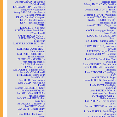
Juliette GRÉCO - Ta jalousie
(picture-disc)
[White Label]
Johnny HALLYDAY - Derrière
KARAJAN - BRAHMS, danses
l'amour
hongroises + catalogue
Johnny HALLYDAY - Succès
Kenny BALL & his jazz band -
1961-1973
Hawaiian war chant
Jonathan STUART - Wako man
KENT - On fait c'qu'on peut
Julien CLERC - This melody
KENT - Tous les mômes
KAJAGOOGOO - Too shy
KENT - Tous les mômes
(midnight mix)
REMIX
Karen CHERYL - Sing to me
Kim WILDE - You came
mama
KIRSTEN - Over the rainbow
KNORR - campagne Europe 1
[White Label]
hiver 78-79
KRÉMA HOLLYWOOD -
KOOL & THE GANG 1990
J.STRAUSS fils, Valse de
hitmix
l'empereur
LA FEMME - Sur la planche /
L'AFFAIRE LOUIS TRIO - Il y
Françoise
a ceux
LADY ROUGE - Eyes of mars
L'AFFAIRE LOUIS TRIO -
[DIOR]
Nous on a tout
LAURENT - Lady / Pharaon
L'AFFAIRE LOUIS TRIO -
Laurent VOULZY - Le soleil
Succès de larmes
donne
L'AFFRONT NATIONAL -
Lee LEWIS - French kiss [Test
Jean-Marie tu charries
Pressing]
LA LUNA - Les cactus
Lenny KRAVITZ - Let love rule
LAZARE - Infidèle
Leon REDBONE - Gotta shake
Lee DORSEY - Shortnin' bread
that thing
[monoface White Label]
Leon REDBONE - Play Gipsy
Lee ELDRED - How's your
play
love life 1&2
Leon REDBONE - Sugar
Lee REED - Ram ram jam
Leonard COHEN - First we take
Lena GOLD - Radio [Blue
Manhattan
Label]
Linda SCOTT - Starlight,
Leonard BERNSTEIN - Gaîté
starbright
Parisienne d'Offenbach
Louis BERTIGNAC et les
les JARDINS de l'OPÉRA -
Visiteurs - Ces idées-là
Meilleurs vœux
LOVE AND MONEY -
les MAX VALENTIN - Les
Halleluiah man
maux dits
Luc FAIRDAN - T'as de beaux
les OBJETS - L'hiver est là
lolos
les OBJETS - Sarah
Lucien JEUNESSE raconte les
LEVEL 42 - Heaven in my
3 ours
hands
LUNA PARKER - Le challenge
Liane FOLY - Il est mort le
des espoirs
soleil
LUNA PARKER - Tes états