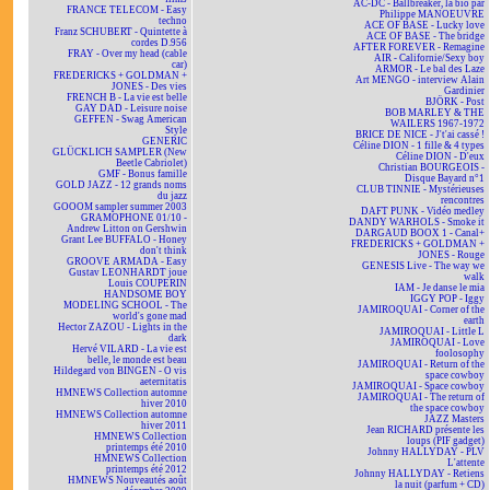
AC-DC - Ballbreaker, la bio par
FRANCE TELECOM - Easy
Philippe MANOEUVRE
techno
ACE OF BASE - Lucky love
Franz SCHUBERT - Quintette à
ACE OF BASE - The bridge
cordes D.956
AFTER FOREVER - Remagine
FRAY - Over my head (cable
AIR - Californie/Sexy boy
car)
ARMOR - Le bal des Laze
FREDERICKS + GOLDMAN +
Art MENGO - interview Alain
JONES - Des vies
Gardinier
FRENCH B - La vie est belle
BJÖRK - Post
GAY DAD - Leisure noise
BOB MARLEY & THE
GEFFEN - Swag American
WAILERS 1967-1972
Style
BRICE DE NICE - J't'ai cassé !
GENERIC
Céline DION - 1 fille & 4 types
GLÜCKLICH SAMPLER (New
Céline DION - D'eux
Beetle Cabriolet)
Christian BOURGEOIS -
GMF - Bonus famille
Disque Bayard n°1
GOLD JAZZ - 12 grands noms
CLUB TINNIE - Mystérieuses
du jazz
rencontres
GOOOM sampler summer 2003
DAFT PUNK - Vidéo medley
GRAMOPHONE 01/10 -
DANDY WARHOLS - Smoke it
Andrew Litton on Gershwin
DARGAUD BOOX 1 - Canal+
Grant Lee BUFFALO - Honey
FREDERICKS + GOLDMAN +
don't think
JONES - Rouge
GROOVE ARMADA - Easy
GENESIS Live - The way we
Gustav LEONHARDT joue
walk
Louis COUPERIN
IAM - Je danse le mia
HANDSOME BOY
IGGY POP - Iggy
MODELING SCHOOL - The
JAMIROQUAI - Corner of the
world's gone mad
earth
Hector ZAZOU - Lights in the
JAMIROQUAI - Little L
dark
JAMIROQUAI - Love
Hervé VILARD - La vie est
foolosophy
belle, le monde est beau
JAMIROQUAI - Return of the
Hildegard von BINGEN - O vis
space cowboy
aeternitatis
JAMIROQUAI - Space cowboy
HMNEWS Collection automne
JAMIROQUAI - The return of
hiver 2010
the space cowboy
HMNEWS Collection automne
JAZZ Masters
hiver 2011
Jean RICHARD présente les
HMNEWS Collection
loups (PIF gadget)
printemps été 2010
Johnny HALLYDAY - PLV
HMNEWS Collection
L'attente
printemps été 2012
Johnny HALLYDAY - Retiens
HMNEWS Nouveautés août
la nuit (parfum + CD)