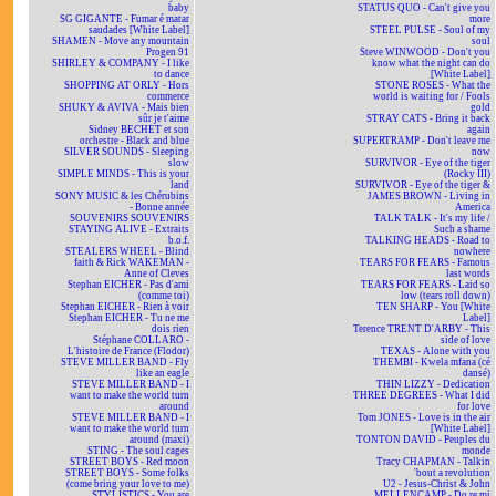
baby
STATUS QUO - Can't give you
SG GIGANTE - Fumar é matar
more
saudades [White Label]
STEEL PULSE - Soul of my
SHAMEN - Move any mountain
soul
Progen 91
Steve WINWOOD - Don't you
SHIRLEY & COMPANY - I like
know what the night can do
to dance
[White Label]
SHOPPING AT ORLY - Hors
STONE ROSES - What the
commerce
world is waiting for / Fools
SHUKY & AVIVA - Mais bien
gold
sûr je t'aime
STRAY CATS - Bring it back
Sidney BECHET et son
again
orchestre - Black and blue
SUPERTRAMP - Don't leave me
SILVER SOUNDS - Sleeping
now
slow
SURVIVOR - Eye of the tiger
SIMPLE MINDS - This is your
(Rocky III)
land
SURVIVOR - Eye of the tiger &
SONY MUSIC & les Chérubins
JAMES BROWN - Living in
- Bonne année
America
SOUVENIRS SOUVENIRS
TALK TALK - It's my life /
STAYING ALIVE - Extraits
Such a shame
b.o.f.
TALKING HEADS - Road to
STEALERS WHEEL - Blind
nowhere
faith & Rick WAKEMAN -
TEARS FOR FEARS - Famous
Anne of Cleves
last words
Stephan EICHER - Pas d'ami
TEARS FOR FEARS - Laid so
(comme toi)
low (tears roll down)
Stephan EICHER - Rien à voir
TEN SHARP - You [White
Stephan EICHER - Tu ne me
Label]
dois rien
Terence TRENT D'ARBY - This
Stéphane COLLARO -
side of love
L'histoire de France (Flodor)
TEXAS - Alone with you
STEVE MILLER BAND - Fly
THEMBI - Kwela mfana (cé
like an eagle
dansé)
STEVE MILLER BAND - I
THIN LIZZY - Dedication
want to make the world turn
THREE DEGREES - What I did
around
for love
STEVE MILLER BAND - I
Tom JONES - Love is in the air
want to make the world turn
[White Label]
around (maxi)
TONTON DAVID - Peuples du
STING - The soul cages
monde
STREET BOYS - Red moon
Tracy CHAPMAN - Talkin
STREET BOYS - Some folks
'bout a revolution
(come bring your love to me)
U2 - Jesus-Christ & John
STYLISTICS - You are
MELLENCAMP - Do re mi