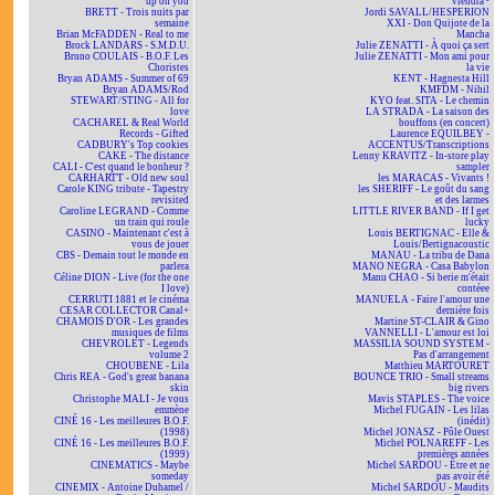
up on you
viendra ²
BRETT - Trois nuits par
Jordi SAVALL/HESPERION
semaine
XXI - Don Quijote de la
Brian McFADDEN - Real to me
Mancha
Brock LANDARS - S.M.D.U.
Julie ZENATTI - À quoi ça sert
Bruno COULAIS - B.O.F. Les
Julie ZENATTI - Mon ami pour
Choristes
la vie
Bryan ADAMS - Summer of 69
KENT - Hagnesta Hill
Bryan ADAMS/Rod
KMFDM - Nihil
STEWART/STING - All for
KYO feat. SITA - Le chemin
love
LA STRADA - La saison des
CACHAREL & Real World
bouffons (en concert)
Records - Gifted
Laurence EQUILBEY -
CADBURY's Top cookies
ACCENTUS/Transcriptions
CAKE - The distance
Lenny KRAVITZ - In-store play
CALI - C'est quand le bonheur ?
sampler
CARHARTT - Old new soul
les MARACAS - Vivants !
Carole KING tribute - Tapestry
les SHERIFF - Le goût du sang
revisited
et des larmes
Caroline LEGRAND - Comme
LITTLE RIVER BAND - If I get
un train qui roule
lucky
CASINO - Maintenant c'est à
Louis BERTIGNAC - Elle &
vous de jouer
Louis/Bertignacoustic
CBS - Demain tout le monde en
MANAU - La tribu de Dana
parlera
MANO NEGRA - Casa Babylon
Céline DION - Live (for the one
Manu CHAO - Si berie m'était
I love)
contéee
CERRUTI 1881 et le cinéma
MANUELA - Faire l'amour une
CESAR COLLECTOR Canal+
dernière fois
CHAMOIS D'OR - Les grandes
Martine ST-CLAIR & Gino
musiques de films
VANNELLI - L'amour est loi
CHEVROLET - Legends
MASSILIA SOUND SYSTEM -
volume 2
Pas d'arrangement
CHOUBENE - Lila
Matthieu MARTOURET
Chris REA - God's great banana
BOUNCE TRIO - Small streams
skin
big rivers
Christophe MALI - Je vous
Mavis STAPLES - The voice
emmène
Michel FUGAIN - Les lilas
CINÉ 16 - Les meilleures B.O.F.
(inédit)
(1998)
Michel JONASZ - Pôle Ouest
CINÉ 16 - Les meilleures B.O.F.
Michel POLNAREFF - Les
(1999)
premières années
CINEMATICS - Maybe
Michel SARDOU - Être et ne
someday
pas avoir été
CINEMIX - Antoine Duhamel /
Michel SARDOU - Maudits