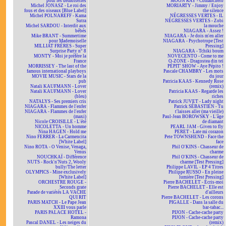
pour les demoiselles
MOON RAY - Comanchero
Michel JONASZ - Le roi des
MORIARTY - Jimmy / Enjoy
fous et des oiseaux [Blue Label]
the silence
Michel POLNAREFF - Kama
NÉGRESSES VERTES - IL
Sutra
NÉGRESSES VERTES - Zobi
Michel SARDOU - Interdit aux
la mouche
bébés
NIAGARA - Assez !
Mike BRANT - Summertime
NIAGARA - Je dois m'en aller
pour Mademoiselle
NIAGARA - Psychotrope [Test
MILLIAT FRÈRES - Super
Pressing]
Surprise Party n° 8
NIAGARA - Tchiki boum
MONTY - Moi je préfère la
NOVECENTO - Come to me
France
O-ZONE - Dragostea din teï
MORRISSEY - The last of the
PÉPIT' SHOW - Aye Pépito !
famous international playboys
Pascale CHAMBRY - Les mots
MOVIE MUSIC - Stars de la
du jour
pub
Patricia KAAS - Kennedy Rose
Natali KAUFMANN - Lover
(remix)
Natali KAUFMANN - Lover
Patricia KAAS - Regarde les
(bleu)
riches
NATALYS - Ses premiers cris
Patrick JUVET - Lady night
NIAGARA - Flammes de l'enfer
Patrick SÉBASTIEN - Tu
NIAGARA - Flammes de l'enfer
t'laisses aller (ma vieille)
(maxi)
Paul-Jean BOROWSKY - L'âge
Nicole CROISILLE - L'été
de diamant
NICOLETTA - Un homme
PEARL JAM - Given to fly
Nina HAGEN - Hold me
PERET - Late mi corazon
Nino FERRER - La Carmencita
Pete TOWNSHEND - Face the
[White Label]
face
Nino ROTA - O Venise, Venaga,
Phil O'KINS - Chasseur de
Venus
charme
NOUCHKAÏ - Différence
Phil O'KINS - Chasseur de
NUTS - Rock'n'Nuts 2, Wooly
charme [Test Pressing]
bully/The letter
Philippe LAVIL - EP 4 Titres
OLYMPICS - Mine exclusively
Philippe RUSSO - En pleine
[White Label]
lumière [Test Pressing]
ORCHESTRE ROUGE -
Pierre BACHELET - Écris-moi
Seconds grate
Pierre BACHELET - Elle est
Parade de variétés LA VACHE
d'ailleurs
QUI RIT
Pierre BACHELET - Les corons
PARIS MATCH - Le Pape Jean
PIGALLE - Dans la salle du
XXIII vous parle
bar-tabac...
PARIS PALACE HOTEL -
PIJON - Cache-cache party
Ramona
PIJON - Cache-cache party
Pascal DANEL - Les neiges du
(remix)