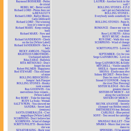
Raymond BOISSERIE - Perles
LAUPER - Another brick in the
de cristal
wall ²
REBEL MC - Better world
ROLLING STONES - E.P. (I
Richard LORD - Pleins feux sur
can't get no) Satisfaction
la RENAULT 9
ROLLING STONES -
Richard LORD - Rallye Monte-
Everybody needs somebody to
Carlo [dédicacé]
love
Richard LORD - The winning
ROLLING STONES - Paint It,
lion (it's time to go)
Black
Richard MARX - Keep coming
ROMANCE - Dance my way to
back
your heart
Richard MARX - Now and
Rose LAURENS - Africa
forever
ROXY MUSIC - Avalon
Richard SANDERSON - Check
RUN DMC - Walk this way
on the list [White Label]
SCORPIONS - Wind of change
Richard SANDERSON - She's a
(maxi)
lady
SCRITTI POLITTI - Lover to
RICKY AMIGOS - Téquila
fall
RIGHTEOUS BROTHERS -
SEPTEMBER - Cry for you
Unchained melody
Serge GAINSBOURG - Love on
Rika ZARAÏ - Hallelou
the beat
RITA MITSOUKO - Don't
Serge GAINSBOURG & Eddy
forget the nite
MITCHELL - Vieille canaille
Robert PALMER - Happiness
SHEILA - Spacer remix 98 ²
Rod STEWART - This old heart
SHONA - Elodie mon rêve
of mine
Sidney BECHET - Petite fleur /
ROLLING BIDOCHONS -
Dans les rues d'Antibes
Jumpin' Jack Flasque
Sinead O'CONNOR - Jump in
ROLLING STONES - Honky
the river [Test Pressing]
tonk women
SISTER SLEDGE - He's the
Ron GOODWIN - Ces
greatest dancer
merveilleux fous volants...
SISTERS OF MERCY - All
[White Label]
along the watchtower
Roy ROBY - Time for dancing
SISTERS OF MERCY -
RUDY La Scala - Woman
Dominion
SALT'N'PEPA - You showed me
SKUNK ANANSIE - Secretly
SANDRA - Secret land
(Armand van Helden remix)
(remixes)
SMITHEREENS feat. Belinda
SANTA ESMERALDA - C'est
CARLISLE - Blue period
magnifique [White Label]
SONY - Test record for cartridge
SCORPIONS - Don't believe her
file
SCORPIONS - Wind of change
SPANDAU BALLET - True
SCRITTI POLITTI - Boom there
SPARKS - Music that you can
she was
dance to
SENATOR KING - Rock your
SPINNERS - I'll be around