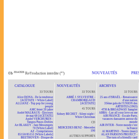
2014/2026
ici
NOUVEAUTÉS
PRE
©b
Re℗roduction interdite (
)
CATALOGUE
NOUVEAUTÉS
ARCHIVES
33 TOURS
33 TOURS
33 TOURS
Alice DONA - De la tendresse
ABBÉ J. SYLVESTRE -
25 ans d'ISRAËL - Renaissance
[ACÉTATE + White Label]
CHAMBORIGAUD
d'une nation
ALLIANZ - Top pop for young
[ACÉTATE]
33ème gala de l'UNION des
people
ARTISTES (1963)
45 TOURS
AMC feiert 20 jahre
4TH & BROADWAY Sampler
André MALRAUX - Discours
ABBA - Lay all your love on me
Sidney BECHET - Silent night /
de mai 68 [ACÉTATE]
AIR FRANCE - Escale-Party,
White Christmas
André VERCHUREN -
vacances dansantes autour du
Tangos/Pasos-Dobles
monde
CD
Art BLAKEY - Jazz Messengers
AIR INTER - Notre monde c'est
MERCEDES BENZ - Mercedes
70 [White Label]
la France
190
AZ - Compilations
Al MARTINO - Torero (maxi)
85150/85151 [White Labels]
ALAN PARSONS PROJECT -
AUTRES SUPPORTS
BEETHOVEN - Disque de
The turn of a friendly card