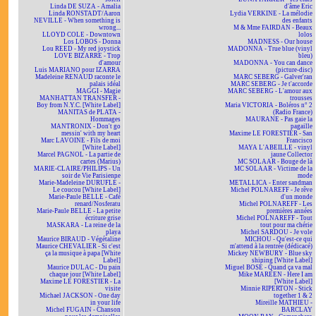
Linda DE SUZA - Amalia
d'âme Eric
Linda RONSTADT/Aaron
Lydia VERKINE - La mélodie
NEVILLE - When something is
des enfants
wrong...
M & Mme FAIRDAN - Beaux
LLOYD COLE - Downtown
lolos
Los LOBOS - Donna
MADNESS - Our house
Lou REED - My red joystick
MADONNA - True blue (vinyl
LOVE BIZARRE - Trop
bleu)
d'amour
MADONNA - You can dance
Luis MARIANO pour IZARRA
(picture-disc)
Madeleine RENAUD raconte le
MARC SEBERG - Galver'ran
palais idéal
MARC SEBERG - Je t'accorde
MAGGI - Magie
MARC SEBERG - L'amour aux
MANHATTAN TRANSFER -
trousses
Boy from N.Y.C. [White Label]
Maria VICTORIA - Boléros n° 2
MANITAS de PLATA -
(Radio France)
Hommages
MAURANE - Pas gaie la
MANTRONIX - Don't go
pagaille
messin' with my heart
Maxime LE FORESTIER - San
Marc LAVOINE - Fils de moi
Francisco
[White Label]
MAYA L'ABEILLE - vinyl
Marcel PAGNOL - La partie de
jaune Collector
cartes (Marius)
MC SOLAAR - Bouge de là
MARIE-CLAIRE/PHILIPS - Un
MC SOLAAR - Victime de la
soir de Vie Parisienne
mode
Marie-Madeleine DURUFLÉ -
METALLICA - Enter sandman
Le coucou [White Label]
Michel POLNAREFF - Je rêve
Marie-Paule BELLE - Café
d'un monde
renard/Nosferatu
Michel POLNAREFF - Les
Marie-Paule BELLE - La petite
premières années
écriture grise
Michel POLNAREFF - Tout
MASKARA - La reine de la
tout pour ma chérie
playa
Michel SARDOU - Je vole
Maurice BIRAUD - Végétaline
MICHOU - Qu'est-ce qui
Maurice CHEVALIER - Si c'est
m'attend à la rentrée (dédicacé)
ça la musique à papa [White
Mickey NEWBURY - Blue sky
Label]
shining [White Label]
Maurice DULAC - Du pain
Miguel BOSÉ - Quand ça va mal
chaque jour [White Label]
Mike MAREEN - Here I am
Maxime LE FORESTIER - La
[White Label]
visite
Minnie RIPERTON - Stick
Michael JACKSON - One day
together 1 & 2
in your life
Mireille MATHIEU -
Michel FUGAIN - Chanson
BARCLAY