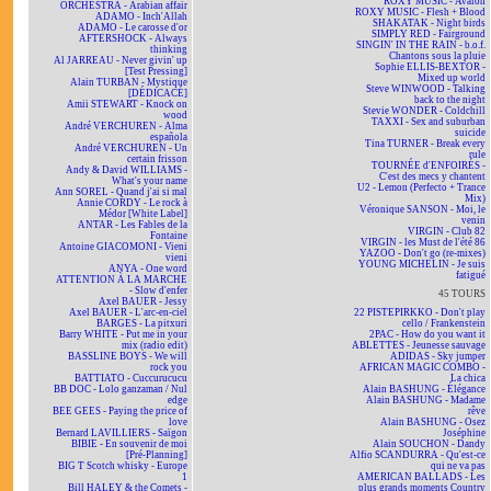
ROXY MUSIC - Avalon
ORCHESTRA - Arabian affair
ROXY MUSIC - Flesh + Blood
ADAMO - Inch'Allah
SHAKATAK - Night birds
ADAMO - Le carosse d'or
SIMPLY RED - Fairground
AFTERSHOCK - Always
SINGIN' IN THE RAIN - b.o.f.
thinking
Chantons sous la pluie
Al JARREAU - Never givin' up
Sophie ELLIS-BEXTOR -
[Test Pressing]
Mixed up world
Alain TURBAN - Mystique
Steve WINWOOD - Talking
[DÉDICACÉ]
back to the night
Amii STEWART - Knock on
Stevie WONDER - Coldchill
wood
TAXXI - Sex and suburban
André VERCHUREN - Alma
suicide
española
Tina TURNER - Break every
André VERCHUREN - Un
rule
certain frisson
TOURNÉE d'ENFOIRÉS -
Andy & David WILLIAMS -
C'est des mecs y chantent
What's your name
U2 - Lemon (Perfecto + Trance
Ann SOREL - Quand j'ai si mal
Mix)
Annie CORDY - Le rock à
Véronique SANSON - Moi, le
Médor [White Label]
venin
ANTAR - Les Fables de la
VIRGIN - Club 82
Fontaine
VIRGIN - les Must de l'été 86
Antoine GIACOMONI - Vieni
YAZOO - Don't go (re-mixes)
vieni
YOUNG MICHELIN - Je suis
ANYA - One word
fatigué
ATTENTION À LA MARCHE
- Slow d'enfer
45 TOURS
Axel BAUER - Jessy
Axel BAUER - L'arc-en-ciel
22 PISTEPIRKKO - Don't play
BARGES - La pitxuri
cello / Frankenstein
Barry WHITE - Put me in your
2PAC - How do you want it
mix (radio edit)
ABLETTES - Jeunesse sauvage
BASSLINE BOYS - We will
ADIDAS - Sky jumper
rock you
AFRICAN MAGIC COMBO -
BATTIATO - Cuccurucucu
La chica
BB DOC - Lolo ganzaman / Nul
Alain BASHUNG - Élégance
edge
Alain BASHUNG - Madame
BEE GEES - Paying the price of
rêve
love
Alain BASHUNG - Osez
Bernard LAVILLIERS - Saïgon
Joséphine
BIBIE - En souvenir de moi
Alain SOUCHON - Dandy
[Pré-Planning]
Alfio SCANDURRA - Qu'est-ce
BIG T Scotch whisky - Europe
qui ne va pas
1
AMERICAN BALLADS - Les
Bill HALEY & the Comets -
plus grands moments Country