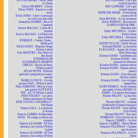
DUTCH DIESEL - Goin' back
DEF LEPPARD - Let's get
to China
rocked (poster)
Elliott MURPHY - Closer
DEF LEPPARD - Let's get
Elton JOHN - Easier to walk
rocked (teaser)
away
DEPECHE MODE - Everything
Elton JOHN - I don't wanna go
counts (live)
on with you like that
Dick RIVERS - Je t'ai reconnue
Emmylou HARRIS - Rose of
Dolly PARTON - Downtown
Cimarron
EARTH WIND & FIRE -
Enrico MACIAS - 2 ailes & 3
Saturday nite
plumes
Eddy MITCHELL - Lèche-
Enrico MACIAS - La France de
bottes blues
mon enfance
Eddy MITCHELL - Soixante
ENRIQUÉ - J'aime, J'aime...
soixante-deux
[dédicacé]
EDITH NYLON - Edith Nylon
ENZO ENZO - Blanche Neige
Edouard BAER - La bostella
[White Label]
ELEGANCE - Jamais de risque
Erik MONTRY - Des fleurs et
[Test Pressing]
des fusils
Etienne DAHO - Caribbean sea
ETHNIKOLOR
Etienne DAHO - Des
F.LEMARQUE/MARTIN
attractions désastre
CIRCUS - Succès de Paris
Etienne DAHO - Epaule tattoo
[White Label]
Etienne DAHO - Epaule tattoo
FÉLIX POTIN - Édition
(maxi)
spéciale inauguration super-
Etienne DAHO - Il ne dira pas
marché
[White Label]
FAMILLE FOUX - Un très
Etienne DAHO - Les voyages
joyeux Noël... [White Label]
immobiles
Félix FAIRANO - Moi je n'suis
EURYTHMICS - Sweet dreams
pas pressé [ACÉTATE]
(are made of this) REMIX 91
FFF - AC² N [White Label]
FARID - Un amour montagne
FIDO STEAKY - Les plus
Florent PAGNY - Ça fait des
belles musiques de films
nuits
FINE YOUNG CANNIBALS -
Florent PAGNY - Comme
The flame
d'habitude [Claude François]
France GALL - La chanson
Florent PAGNY - Jolie môme
d'Azima
[Léo Ferré]
Francis CABREL & Mercedes
Florent PAGNY - Tue-moi
SOSA - Yo vengo a ofrecer mi
FORBANS - Lève ton ful de là
corazon
Francis CABREL - Je rêve
Francis LEANDRI - EP Ton
Francis CABREL - Petite Marie
absence, ton silence [White
François FELDMAN - Comme
Label]
une évidence
Francis LEANDRI - SP Ton
François FELDMAN - Le p'tit
absence, ton silence [White
cireur