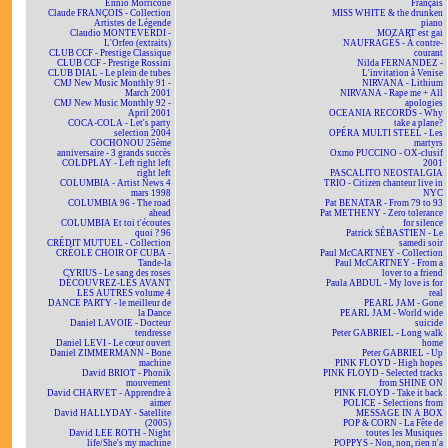
Ennio Morricone
Français
Claude FRANÇOIS - Collection
MISS WHITE & the drunken
Artistes de Légende
piano
Claudio MONTEVERDI -
MOZART est gai
L'Orfeo (extraits)
NAUFRAGÉS - À contre-
CLUB CCF - Prestige Classique
courant
CLUB CCF - Prestige Rossini
Nilda FERNANDEZ -
CLUB DIAL - Le plein de tubes
L'invitation à Venise
CMJ New Music Monthly 91 -
NIRVANA - Lithium
March 2001
NIRVANA - Rape me + All
CMJ New Music Monthly 92 -
apologies
April 2001
OCEANIA RECORDS - Why
COCA-COLA - Let's party
take a plane?
selection 2004
OPÉRA MULTI STEEL - Les
COCHONOU 25ème
martyrs
anniversaire - 3 grands succès
Oxmo PUCCINO - OX-clusif
COLDPLAY - Left right left
2001
right left
PASCALITO NEOSTALGIA
COLUMBIA - Artist News 4
TRIO - Citizen chanteur live in
mars 1998
NYC
COLUMBIA 96 - The road
Pat BENATAR - From 79 to 93
ahead
Pat METHENY - Zero tolerance
COLUMBIA Et toi t'écoutes
for silence
quoi ? 96
Patrick SÉBASTIEN - Le
CRÉDIT MUTUEL - Collection
samedi soir
CRÉOLE CHOIR OF CUBA -
Paul McCARTNEY - Collection
Tande-la
Paul McCARTNEY - From a
CYRIUS - Le sang des roses
lover to a friend
DÉCOUVREZ-LES AVANT
Paula ABDUL - My love is for
LES AUTRES volume 4
real
DANCE PARTY - le meilleur de
PEARL JAM - Gone
la Dance
PEARL JAM - World wide
Daniel LAVOIE - Docteur
suicide
tendresse
Peter GABRIEL - Long walk
Daniel LEVI - Le cœur ouvert
home
Daniel ZIMMERMANN - Bone
Peter GABRIEL - Up
machine
PINK FLOYD - High hopes
David BRIOT - Phonik
PINK FLOYD - Selected tracks
mouvement
from SHINE ON
David CHARVET - Apprendre à
PINK FLOYD - Take it back
aimer
POLICE - Selections from
David HALLYDAY - Satellite
MESSAGE IN A BOX
(2005)
POP & CORN - La Fête de
David LEE ROTH - Night
toutes les Musiques
life/She's my machine
POPPYS - Non, non, rien n'a