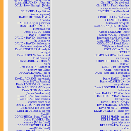
Claudia BRÜCKEN - Absolute
Chris REA - On the beach
COLL - Pretty little girl [White
Chris REA - That's what they
Label]
always say (rainbow mix)
COLUCHE - La politique
CINDERELLA - Heartbreak
(revue de presse)
station
DADJE MEETING TIME -
CINDERELLA - Shelter me
Ybo libo
CLAN OF XYMOX -
DALIDA - Gigi in paradisco
Muscoviet mosquito
DAN REED NETWORK -
Claude FRANÇOIS - Du pain et
Tiger in a dress
du beurre
Daniel LEDUC - Soleil
Claude FRANÇOIS - Reste
DAVE - Hurlevent
Claude ROGEN - Fantaisie
DAVID + DAVID - Welcome to
Impromptu op. 66 de Chopin
the boomtown
Claudia BRÜCKEN - Fanatic
DAVID + DAVID - Welcome to
COCA-COLA French Rock -
the boomtown [monoface]
Téléphone + Starshooter
David KNOPFLER - Lonely is
COCA-COLA Nicolas
the night
PEYRAC
David KOVEN - Bord à bord
COMMUNARDS - Don't leave
[Test Pressing]
me this way
David LINDLEY - Mercury
CROWDED HOUSE - Fall at
blues
your feet
Dean MARTIN - Change of
CURE - Just like heaven
heart [White Label]
CURE - Never enough
DECCA/GRUNDIG - Hi-Fi
DANI - Papa vient d'épouser la
Stéréo Phase 4
bonne
Dee D. JACKSON - Automatic
Daniel DARC - La ville
lover 88 [Test Pressing]
Danielle DARRIEUX - Le
Démis ROUSSOS - So dreamy
temps d'aimer
Démis ROUSSOS - With you
Dante AGOSTINI - Initiation à
Denis PEPIN - Marinette
la batterie
(j'avais l'air d'un con)
David HALLYDAY - Ooh la la
Diana ROSS - Chain reaction
David HALLYDAY - Wanna
Diana ROSS - Chain reaction
take my time
(special dance mix)
David KOVEN - Afrique
Dick RIVERS - Ainsi soit-elle
David MARTIAL - Célimène
Disque d'Or Top 50 biface
David Mc NEIL - Tiramisu
Glenn MEDEIROS & Florent
DEAD OR ALIVE - Brand new
PAGNY
lover
DO VISSINGA - Porto Vecchio
DEF LEPPARD - Animal
Donna SUMMER - The
DEF LEPPARD - Animal
wanderer [White Label]
(spécial promo)
DOOBIE BROTHERS - Real
DEF LEPPARD - Let's get
love [White Label]
rocked