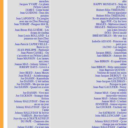
mouches
afro
Jacques YVART - Le phare
HAPPY MONDAYS - Step on
[White Label]
(US Mix)
JAMES - Come home
Hubert-Félix THIÉFAINE -
Jean GUIDONI - Tous des
Precox ejaculator
putains
Hubert-Félix THIÉFAINE -
Jean LAPOINTE - Tu jongles
Sweet amanite phalloïde queen
avec ma vie [Test Pressing]
Iggy POP - Cry for love
Jean TOPART - Peugeot 604 SL
IMAGES - Maîtresse (maxi)
V6
IMAGES - Maîtresse (touche
Jean-Bruno FALGUIÈRE - Les
pas à mes tresses)
écrans de cinéma
INXS - Devil inside
Jean-Louis ROLLAND - La
IRRÉSISTIBLES - My year is a
jeunesse est finie [Test
day
Pressing]
Isabelle ADJANI - Princesse au
Jean-Patrick CAPDEVIELLE -
petit pois
Born to cry
JACNO - Les langues
JEAN-PHILIPPE - Pardonne
étrangères
Jean-Pierre CASSEL - On
Jacques BREL - Amsterdam
s'accorde et on [White Label]
Jane BIRKIN - Amours des
Jeane MANSON - Les larmes
feintes
aux yeux
Jane BIRKIN - Et quand bien
Jeanne MAS - Johnny Johnny ²
même
JEREMY DAYS - Give it a
Jane BIRKIN - Help camionneur
name
Jean-Baptiste QUENIN -
Jerry REED - Amos Moses
Veilleur de toutes les nuits
Joan BAEZ - Asimbonanga
Jean-Jacques DEBOUT - Un
Joe DASSIN - Kanterbräu
mot [ACÉTATE]
Joe DASSIN - L'été indien
Jean-Jacques GOLDMAN -
Joe DASSIN - Me que me que
Puisque tu pars
Joe DASSIN - Quand on a seize
Jean-Paul GAULTIER - Noisy
ans
(remix)
Joe DASSIN - Vive moi
Jeanne MAS - Cœur en stéréo
Joe JACKSON - Stranger than
(nouvelle version)
fiction
Jeanne MAS - Johnny Johnny
Johnny HALLYDAY - Dans un
Jeanne MAS - L'enfant
an ou un jour
JENNIFER - Amour express
Johnny HALLYDAY - Que je
Joe COCKER - Unchain my
t'aime
heart
Johnny HALLYDAY & Sylvie
Joe SATRIANI - I believe
VARTAN - Bye bye baby
John MELLENCAMP - Last
Joye du vin à CHÂTEAUNEUF
chance
DU PAPE - Chansons des
Johnny HALLYDAY - Ça ne
échansons
change pas un homme
Julien CLERC - Ce n'est rien
Johnny HALLYDAY - Cadillac