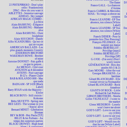
45 TOURS
The flame
DA
22 PISTEPIRKKO - Don't play
France GALL - La chanson
cello / Frankenstein
d'Azima
2PAC - How do you want it
Francis CABREL & Mercedes
ABLETTES - Jeunesse sauvage
SOSA - Yo vengo a ofrecer mi
ADIDAS - Sky jumper
corazon
D
AFRICAN MAGIC COMBO -
Francis LEANDRI - EP Ton
La chica
absence, ton silence [White
Alain BASHUNG - Élégance
Label]
Alain BASHUNG - Madame
Francis LEANDRI - SP Ton
Da
rêve
absence, ton silence [White
Alain BASHUNG - Osez
Label]
D
Joséphine
Franck DIDIER - Pour la
Alain SOUCHON - Dandy
première fois [Test Pressing]
Alfio SCANDURRA - Qu'est-ce
François FELDMAN - Le
qui ne va pas
serpent qui danse
AMERICAN BALLADS - Les
Frédéric BERTHELOT -
plus grands moments Country
Privilège [maxi]
ANDERSON BRUFORD
Frédéric BERTHELOT -
WAKEMAN HOWE - Brother
Privilège [SP]
D
of mine
G-I JOE - (I'm sorry) Don't
Antoine DONNET - Fais gaffe à
worry tonite
ce que tu penses...
GÉNÉRATION 60 - Hits des
Art MENGO - Côté cour
années 60 (1 & 2)
AVIGNON au 8 décembre
Gary MOORE - After the war
AVIONS - Nuit sauvage
Georges BRASSENS - Le
B-52's - Planet Claire
fantôme
BAB & ROLANDO 808 - Mas
Gérard BLANCHARD - Elle
DE
que nada
voulait revoir sa Normandie
BADGAM - SP 1428 [Black
Gérard BLANCHARD - Rock
Label]
Amadour
Barry RYAN with the Majority -
GIANTS OF ROCK - Little
Eloïse
Richard & Carl Perkins
D
BEACH BOYS - Still cruisin /
GIBSON BROTHERS - Sheela
Kokomo
Gilles VIGNEAULT - I went to
Do
Bebu SILVETTI - Spring rain
the market
BEE GEES - The woman in you
Glenn MEDEIROS - Lonely
/ Stayin' alive
won't leave me alone
Bernard MINET - Génération
GOD'S GIFT - Love to see you
Bioman
cry (1304)
BEV & BOB - Hey Paula [T.P.]
GOD'S GIFT - Love to see you
BILLY & les Forbans - Au
cry (1314)
temps des surprises-parties
GOD'S GIFT - Would you do
BLACK CROWES - High head
that for me [White Label]
blues / A conspiracy