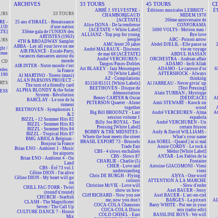
ARCHIVES
33 TOURS
45 TOURS
C
ABBÉ J. SYLVESTRE -
Éditions musicales LEBRIOT -
ÉT
URS
33 TOURS
CHAMBORIGAUD
MIDEM 1970
[ACÉTATE]
20ème anniversaire de
RE -
25 ans d'ISRAËL - Renaissance
Alice DONA - De la tendresse
CONFORAMA
AUD
d'une nation
[ACÉTATE + White Label]
5000 VOLTS - Motion man /
TE]
33ème gala de l'UNION des
ALLIANZ - Top pop for young
Bye love
ARTISTES (1963)
people
ABC - Poison arrow
URS
4TH & BROADWAY Sampler
AMC feiert 20 jahre
Abdel DJELIL - Elle passe sa
ABBA - Lay all your love on me
ht /
André MALRAUX - Discours
vie en voyage
AIR FRANCE - Escale-Party,
tmas
de mai 68 [ACÉTATE]
ABDUL HASSAN
vacances dansantes autour du
André VERCHUREN -
ORCHESTRA - Arabian affair
monde
CD
Tangos/Pasos-Dobles
ADAMO - Inch'Allah
AIR INTER - Notre monde c'est
Art BLAKEY - Jazz Messengers
ADAMO - Le carosse d'or
6
edes
la France
70 [White Label]
AFTERSHOCK - Always
190
Al MARTINO - Torero (maxi)
AZ - Compilations
thinking
ALAN PARSONS PROJECT -
RTS
85150/85151 [White Labels]
Al JARREAU - Never givin' up
The turn of a friendly card
BEETHOVEN - Disque de
[Test Pressing]
ALPHA BLONDY & the Solar
NESS
démonstration
Alain TURBAN - Mystique
System - Révolution
Benny CARTER & Oscar
[DÉDICACÉ]
A
BARCLAY - Le son de la
PETERSON Quartet - Alone
Amii STEWART - Knock on
rumeur
together
wood
BEETHOVEN - Symphonies 1
Big Bill BROONZY - Last
André VERCHUREN - Alma
A
& 2
session volume 1
española
BIZZL - 12 Sommer Hits 82
Billy Joe ROYAL - Test
André VERCHUREN - Un
BIZZL - Sommer Hits 83
Pressing [White Label]
certain frisson
BIZZL - Sommer Hits 84
BOBBY & THE MIDNITES -
Andy & David WILLIAMS -
BIZZL - Tropical Hits 87
Where the beat meets the street
What's your name
BMG ARIOLA Belgium -
BRASIL EXPORT 73 - Brussels
Ann SOREL - Quand j'ai si mal
Bonjour la France
Trade Fair
Annie CORDY - Le rock à
Brian ENO - Ambient 1 - Music
CBS - 4 slows enchaînés
Médor [White Label]
for airports
CBS - Slows 87
ANTAR - Les Fables de la
Brian ENO - Ambient 4 - On
CHARLIE - Charlie (5)
Fontaine
Land
CHER - Love and
Antoine GIACOMONI - Vieni
CBS - Été 73 vol.1
understanding
vieni
Céline DION - I'm alive
Chris DE BURGH - Flying
ANYA - One word
Céline DION - My heart will go
colours
ATTENTION À LA MARCHE
on
Christine McVIE - Love will
- Slow d'enfer
CHILL FAC-TORR - Twist
show us how
Axel BAUER - Jessy
(round'n'round)
Cliff RICHARD - Now you see
Axel BAUER - L'arc-en-ciel
CHURCH - Starfish
me, now you don't
BARGES - La pitxuri
AL
CLASH - The Magnificent
COCA-COLA Chansons
Barry WHITE - Put me in your
Seven / The Call Up
COCA-COLA Disco
mix (radio edit)
CULTURE DANCE 7 - House
COLD CHISEL - East
BASSLINE BOYS - We will
Mix