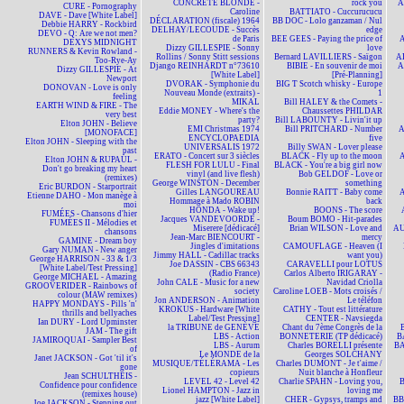
CONCRETE BLONDE -
rock you
A
CURE - Pornography
Caroline
BATTIATO - Cuccurucucu
DAVE - Dave [White Label]
DÉCLARATION (fiscale) 1964
BB DOC - Lolo ganzaman / Nul
Debbie HARRY - Rockbird
DELHAY/LECOUDE - Succès
edge
DEVO - Q: Are we not men?
de Paris
BEE GEES - Paying the price of
A
DEXYS MIDNIGHT
Dizzy GILLESPIE - Sonny
love
RUNNERS & Kevin Rowland -
Rollins / Sonny Stitt sessions
Bernard LAVILLIERS - Saïgon
AL
Too-Rye-Ay
Django REINHARDT n°73610
BIBIE - En souvenir de moi
A
Dizzy GILLESPIE - At
[White Label]
[Pré-Planning]
Newport
DVORAK - Symphonie du
BIG T Scotch whisky - Europe
DONOVAN - Love is only
Nouveau Monde (extraits) -
1
feeling
MIKAL
Bill HALEY & the Comets -
EARTH WIND & FIRE - The
Eddie MONEY - Where's the
Chaussettes PHILDAR
very best
party?
Bill LABOUNTY - Livin'it up
Elton JOHN - Believe
EMI Christmas 1974
Bill PRITCHARD - Number
A
[MONOFACE]
ENCYCLOPAEDIA
five
Elton JOHN - Sleeping with the
UNIVERSALIS 1972
Billy SWAN - Lover please
past
ERATO - Concert sur 3 siècles
BLACK - Fly up to the moon
A
Elton JOHN & RUPAUL -
FLESH FOR LULU - Final
BLACK - You're a big girl now
Don't go breaking my heart
vinyl (and live flesh)
Bob GELDOF - Love or
(remixes)
George WINSTON - December
something
Eric BURDON - Starportrait
Gilles LANGOUREAU
Bonnie RAITT - Baby come
A
Etienne DAHO - Mon manège à
Hommage à Mado ROBIN
back
moi
HONDA - Wake up!
BOONS - The score
FUMÉES - Chansons d'hier
Jacques VANDEVOORDE -
Boum BOMO - Hit-parades
FUMÉES II - Mélodies et
Miserere [dédicacé]
Brian WILSON - Love and
AU
chansons
Jean-Marc BIENCOURT -
mercy
GAMINE - Dream boy
Jingles d'imitations
CAMOUFLAGE - Heaven (I
Gary NUMAN - New anger
Jimmy HALL - Cadillac tracks
want you)
George HARRISON - 33 & 1/3
Joe DASSIN - CBS 66343
CARAVELLI pour LOTUS
[White Label/Test Pressing]
(Radio France)
Carlos Alberto IRIGARAY -
George MICHAEL - Amazing
John CALE - Music for a new
Navidad Criolla
GROOVERIDER - Rainbows of
society
Caroline LOEB - Mots croisés /
colour (MAW remixes)
Jon ANDERSON - Animation
Le téléfon
HAPPY MONDAYS - Pills 'n'
KROKUS - Hardware [White
CATHY - Tout est littérature
thrills and bellyaches
Label/Test Pressing]
CENTER - Navsiegda
Ian DURY - Lord Upminster
la TRIBUNE de GENÈVE
Chant du 7ème Congrès de la
JAM - The gift
LBS - Action
BONNETERIE (TP dédicacé)
B
JAMIROQUAI - Sampler Best
LBS - Aurum
Charles BORELLI présente
BA
of
Le MONDE de la
Georges SOLCHANY
Janet JACKSON - Got 'til it's
MUSIQUE/TÉLÉRAMA - Les
Charles DUMONT - Je t'aime /
gone
copieurs
Nuit blanche à Honfleur
Jean SCHULTHEIS -
LEVEL 42 - Level 42
Charlie SPAHN - Loving you,
Confidence pour confidence
Lionel HAMPTON - Jazz in
loving me
(remixes house)
jazz [White Label]
CHER - Gypsys, tramps and
BBM
Joe JACKSON - Stepping out