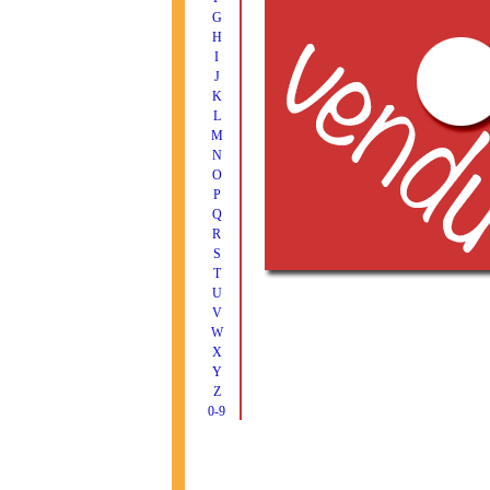
G
H
I
J
K
L
M
N
O
P
Q
R
S
T
U
V
W
X
Y
Z
0-9