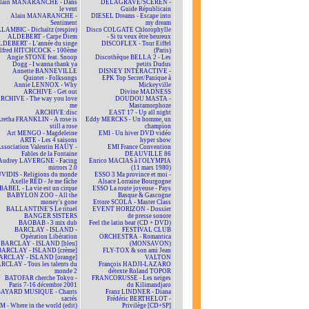
lain MANARANCHE - Dans
DELAGRAVE/SCEREN -
le vent
Guide Républicain
Alain MANARANCHE -
DIESEL Dreams - Escape into
Sentiment
my dream
LAMBIC - Dichaïtz (respire)
Disco COLGATE Chlorophylle
ALDEBERT - Carpe Diem
- Si tu veux être heureux
DEBERT - L'année du singe
DISCOFLEX - Tour Eiffel
lfred HITCHCOCK - 100ème
(Paris)
Angie STONE feat. Snoop
Discothèque BELLA 2 - Les
Dogg - I wanna thank ya
petits Dudus
Annette BANNEVILLE
DISNEY INTERACTIVE -
Quintet - Folksongs
EPK Top Secret/Panique à
Annie LENNOX - Why
Mickeyville
ARCHIVE - Get out
Divine MADNESS
RCHIVE - The way you love
DOUDOU MASTA -
me
Mastamorphoze
ARCHIVE:disc
EAST 17 - Up all night
retha FRANKLIN - A rose is
Eddy MERCKS - Un homme, un
still a rose
champion
Art MENGO - Magdeleine
EMI - Un hiver DVD vidéo
ARTE - Les 4 saisons
hyper show
ssociation Valentin HAÜY -
EMI France Convention
Fables de la Fontaine
DEAUVILLE 86
Audrey LAVERGNE - Facing
Enrico MACIAS à l'OLYMPIA
mirrors 2.0
(11 mars 1980)
VIDIS - Religions du monde
ESSO 3 Ma province et moi -
Axelle RED - Je me fâche
Alsace Lorraine Bourgogne
BABEL - La vie est un cirque
ESSO La route joyeuse - Pays
BABYLON ZOO - All the
Basque & Gascogne
money's gone
Ettore SCOLA - Master Class
BALLANTINE'S Le rituel
EVENT HORIZON - Dossier
BANGER SISTERS
de presse sonore
BAOBAB - 3 mix dub
Feel the latin beat (CD + DVD)
BARCLAY - ISLAND -
FESTIVAL CLUB
Opération Libération
ORCHESTRA - Romantica
BARCLAY - ISLAND [bleu]
(MONSAVON)
BARCLAY - ISLAND [crème]
FLY-TOX & son ami Jean
ARCLAY - ISLAND [orange]
VALTON
RCLAY - Tous les talents du
François HADJI-LAZARO
monde 2
détexte Roland TOPOR
BATOFAR cherche Tokyo -
FRANCORUSSE - Les neiges
Paris 7-16 décembre 2001
du Kilimandjaro
BAYARD MUSIQUE - Chants
Franz LINDNER - Diana
sacrés
Frédéric BERTHELOT -
 - Where in the world (edit)
Privilège [CD+SP]