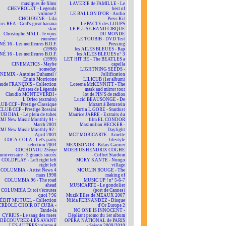
musiques de films
LAVERIE de FAMILLE - Le
CHEVROLET - Legends
best of
volume 2
LE BALLON D'OR - Audio
CHOUBENE - Lila
Press Kit
ris REA - God's great banana
Le PACTE des LOUPS
skin
LE PLUS GRAND CIRQUE
Christophe MALI - Je vous
DU MONDE
emmène
LE TOUBIB - DVD Test
NÉ 16 - Les meilleures B.O.F.
Pressing
(1998)
les AILES BLEUES - Rap
NÉ 16 - Les meilleures B.O.F.
les AILES BLEUES n° 3
(1999)
LET HIT BE - The BEATLES a
CINEMATICS - Maybe
capella
someday
LIGHTNING SEEDS -
NEMIX - Antoine Duhamel /
Jollification
Ennio Morricone
LILICUB (1er album)
aude FRANÇOIS - Collection
Loreena McKENNITT - The
Artistes de Légende
mask and mirror tour
Claudio MONTEVERDI -
lot de PIN'S de radios
L'Orfeo (extraits)
Lucid BEAUSONGE - De
UB CCF - Prestige Classique
Mozart à Bernstein
CLUB CCF - Prestige Rossini
Martin L.GORE - Stardust
UB DIAL - Le plein de tubes
Maurice JARRE - Extraits du
MJ New Music Monthly 91 -
film EL CONDOR
March 2001
Maximilian HECKER -
MJ New Music Monthly 92 -
Daylight
April 2001
MCT MOBICARTE - Arnette
COCA-COLA - Let's party
lifestyle
selection 2004
MEXISONOR - Palais Garnier
COCHONOU 25ème
MOEBIUS HENDRIX COGHE
anniversaire - 3 grands succès
- Coffret Stardom
COLDPLAY - Left right left
MORY KANTE - Nongo
right left
village
COLUMBIA - Artist News 4
MOULIN ROUGE - The
mars 1998
making of
COLUMBIA 96 - The road
MUSIC UP ! n° 5-6-7
ahead
MUSICARTE - Le gondolier
COLUMBIA Et toi t'écoutes
(port de Cannes)
quoi ? 96
Muzik'Elles de MEAUX 2007
ÉDIT MUTUEL - Collection
Nilda FERNANDEZ - Disque
CRÉOLE CHOIR OF CUBA -
d'Or Europe 2
Tande-la
NO ONE IS INNOCENT -
CYRIUS - Le sang des roses
Dépliant promo du 1er album
DÉCOUVREZ-LES AVANT
OPÉRA NATIONAL de PARIS
LES AUTRES volume 4
- Saison 2009/2010