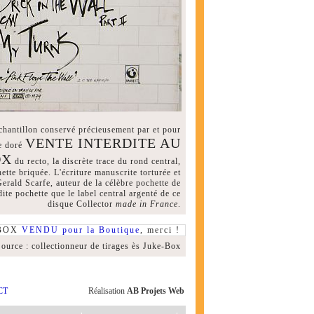
chantillon conservé précieusement par et pour
VENTE INTERDITE AU
le doré
OX
du recto, la discrète trace du rond central,
ette briquée. L'écriture manuscrite torturée et
Gerald Scarfe, auteur de la célèbre pochette de
ite pochette que le label central argenté de ce
disque Collector
made in France
.
-BOX
VENDU pour la Boutique
, merci !
ource : collectionneur de tirages ès Juke-Box
CT
Réalisation
AB Projets Web