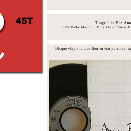
Tirage Juke-Box
Ano
EMI/Pathé Marconi, Pink Floyd Music P
Disque vinyle microsillon en état purement im