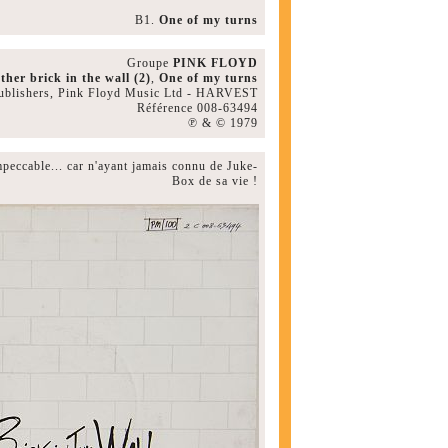
B1.
One of my turns
Groupe
PINK FLOYD
ther brick in the wall (2)
,
One of my turns
ublishers, Pink Floyd Music Ltd - HARVEST
Référence 008-63494
℗ & © 1979
peccable... car n'ayant jamais connu de Juke-
Box de sa vie !