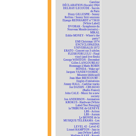
Caroline
DÉCLARATION (fiscale) 1964
DELHAY/LECOUDE - Succès
de Paris
Dizzy GILLESPIE - Sonny
Rollins / Sonny Stitt sessions
Django REINHARDT n°73610
[White Label]
DVORAK - Symphonie du
Nouveau Monde (extraits) -
MIKAL
Eddie MONEY - Where's the
party?
EMI Christmas 1974
ENCYCLOPAEDIA
UNIVERSALIS 1972
ERATO - Concert sur 3 siècles
FLESH FOR LULU - Final
vinyl (and live flesh)
George WINSTON - December
Gilles LANGOUREAU
Hommage à Mado ROBIN
HONDA - Wake up!
Jacques VANDEVOORDE -
Miserere [dédicacé]
Jean-Marc BIENCOURT -
Jingles d'imitations
Jimmy HALL - Cadillac tracks
Joe DASSIN - CBS 66343
(Radio France)
John CALE - Music for a new
society
Jon ANDERSON - Animation
KROKUS - Hardware [White
Label/Test Pressing]
la TRIBUNE de GENÈVE
LBS - Action
LBS - Aurum
Le MONDE de la
MUSIQUE/TÉLÉRAMA - Les
copieurs
LEVEL 42 - Level 42
Lionel HAMPTON - Jazz in
jazz [White Label]
Madleen KANE - Rough