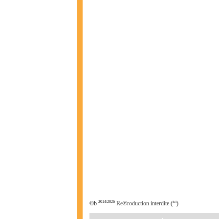
2014/2026
ici
©b
Re℗roduction interdite (
)