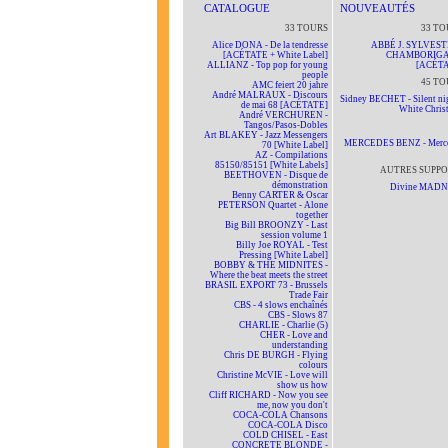
CATALOGUE
NOUVEAUTÉS
33 TOURS
33 TO
Alice DONA - De la tendresse
ABBÉ J. SYLVEST
[ACÉTATE + White Label]
CHAMBORIG
ALLIANZ - Top pop for young
[ACÉTA
people
45 TO
AMC feiert 20 jahre
André MALRAUX - Discours
Sidney BECHET - Silent nig
de mai 68 [ACÉTATE]
White Chris
André VERCHUREN -
Tangos/Pasos-Dobles
Art BLAKEY - Jazz Messengers
MERCEDES BENZ - Merc
70 [White Label]
AZ - Compilations
85150/85151 [White Labels]
AUTRES SUPPO
BEETHOVEN - Disque de
démonstration
Divine MAD
Benny CARTER & Oscar
PETERSON Quartet - Alone
together
Big Bill BROONZY - Last
session volume 1
Billy Joe ROYAL - Test
Pressing [White Label]
BOBBY & THE MIDNITES -
Where the beat meets the street
BRASIL EXPORT 73 - Brussels
Trade Fair
CBS - 4 slows enchaînés
CBS - Slows 87
CHARLIE - Charlie (5)
CHER - Love and
understanding
Chris DE BURGH - Flying
colours
Christine McVIE - Love will
show us how
Cliff RICHARD - Now you see
me, now you don't
COCA-COLA Chansons
COCA-COLA Disco
COLD CHISEL - East
CONCRETE BLONDE -