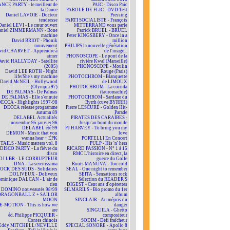
NCE PARTY - le meilleur de
PAIC - Disco Paic
la Dance
PAROLE DE FLIC - DVD Test
Daniel LAVOIE - Docteur
Pressing
tendresse
PARTI SOCIALISTE - François
Daniel LEVI - Le cœur ouvert
MITTERRAND vous parle
aniel ZIMMERMANN - Bone
Patrick BRUEL - BRUEL
machine
Peter KINGSBERY - Once in a
David BRIOT - Phonik
million
mouvement
PHILIPS la nouvelle génération
vid CHARVET - Apprendre à
de l'image...
aimer
PHONOSCOPE - Le pont de la
avid HALLYDAY - Satellite
rivière Kwaï (Marseille)
(2005)
PHONOSCOPE - Moulin
David LEE ROTH - Night
Rouge (Paris)
life/She's my machine
PHOTOCHROM - Blanquette
David McNEIL - Hollywood
de LIMOUX
(Olympia 97)
PHOTOCHROM - La corrida
DE PALMAS - De Palmas
(tauromachie)
DE PALMAS - Elle s'ennuie
PHOTOCHROM - Sardane du
ECCA - Highlights 1997-98
Byrrh (cuve BYRRH)
DECCA release programme
Pierre LESCURE - Golden Hit-
autumn 89
Parade
DELABEL Actualités
PIRATES DES CARAÏBES -
novembre 95 janvier 96
Jusqu'au bout du monde
DELABEL été 99
PJ HARVEY - To bring you my
DEMON - Music that you
love
wanna hear + EPK
PORTELLI En Concert
TAILS - Music matters vol. 8
PULP - His 'n' hers
DISCO PARTY - La fièvre du
RICARD PASSION - N° 1 à 15
disco
RMC L'histoire en direct, la
DJ LBR - LE CORRUPTEUR
guerre du Golfe
DNA - La serenissima
Roots MANUVA - Too cold
OCK DES SUDS - Solidaires
SEAL - One night to remember
DOLIVEUX - Doliveux
SEITA - Sensations rock
minique DALCAN - L'air de
Sélection du READER'S
rien
DIGEST - Cent ans d'opérettes
DOMINO nouveautés 98/99
SILMARILS - Bio promo du 1er
DRAGONBALL Z + SAILOR
album
MOON
SINCLAIR - Au mépris du
E-MOTION - This is how we
danger
are
SINGUILA - Ghetto
éd. Philippe PICQUIER -
compositeur
Contes chinois
SODIM - Défi fraîcheur
Eddy MITCHELL/NEVILLE
SPECIAL SONORE - Apollo 8