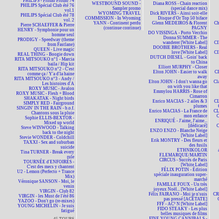
PHILIPS - Promo Promo 74
WESTBOUND SOUND -
Diana ROSS - Chain reaction
PHILIPS Spécial Club été 76
Sampler promo
(special dance mix)
vol.1
WYOMING TRAVEL
Dick RIVERS - Ainsi soit-elle
PHILIPS Spécial Club été 78
COMMISSION - In Wyoming
Disque d'Or Top 50 biface
vol. 2
YANN - Continent perdu
Glenn MEDEIROS & Florent
Ch
Pierre SCHAEFFER & Pierre
(continue continue)
PAGNY
HENRY - Symphonie pour un
DO VISSINGA - Porto Vecchio
homme seul
Donna SUMMER - The
PRODIGY - Speedway (theme
wanderer [White Label]
CI
from Fastlane)
DOOBIE BROTHERS - Real
QUEEN - Live magic
love [White Label]
CI
REAL THING - Boogie down
DUTCH DIESEL - Goin' back
RITA MITSOUKO n°1 - Marcia
to China
baila / Hip kit
Elliott MURPHY - Closer
RITA MITSOUKO n°2 - C'est
Elton JOHN - Easier to walk
CI
comme ça / Y'a d'la haine
away
RITA MITSOUKO n°3 - Andy /
Elton JOHN - I don't wanna go
Cl
Les histoires d'A
on with you like that
ROXY MUSIC - Avalon
Emmylou HARRIS - Rose of
ROXY MUSIC - Flesh + Blood
Cimarron
SHAKATAK - Night birds
Enrico MACIAS - 2 ailes & 3
CL
SIMPLY RED - Fairground
plumes
SINGIN' IN THE RAIN - b.o.f.
Enrico MACIAS - La France de
CL
Chantons sous la pluie
mon enfance
C
Sophie ELLIS-BEXTOR -
ENRIQUÉ - J'aime, J'aime...
Mixed up world
[dédicacé]
C
Steve WINWOOD - Talking
ENZO ENZO - Blanche Neige
back to the night
[White Label]
Stevie WONDER - Coldchill
Erik MONTRY - Des fleurs et
TAXXI - Sex and suburban
des fusils
suicide
ETHNIKOLOR
Tina TURNER - Break every
F.LEMARQUE/MARTIN
rule
CIRCUS - Succès de Paris
TOURNÉE d'ENFOIRÉS -
[White Label]
C'est des mecs y chantent
FÉLIX POTIN - Édition
U2 - Lemon (Perfecto + Trance
spéciale inauguration super-
Mix)
marché
Véronique SANSON - Moi, le
FAMILLE FOUX - Un très
venin
joyeux Noël... [White Label]
VIRGIN - Club 82
Félix FAIRANO - Moi je n'suis
CR
VIRGIN - les Must de l'été 86
pas pressé [ACÉTATE]
YAZOO - Don't go (re-mixes)
FFF - AC² N [White Label]
YOUNG MICHELIN - Je suis
FIDO STEAKY - Les plus
fatigué
belles musiques de films
FINE YOUNG CANNIBALS -