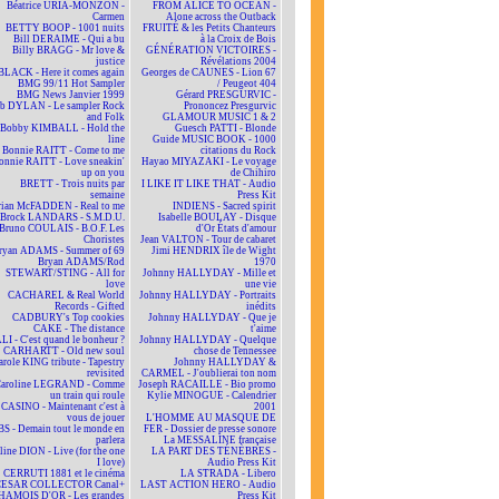
Béatrice URIA-MONZON -
FROM ALICE TO OCEAN -
Carmen
Alone across the Outback
BETTY BOOP - 1001 nuits
FRUITÉ & les Petits Chanteurs
Bill DERAIME - Qui a bu
à la Croix de Bois
Billy BRAGG - Mr love &
GÉNÉRATION VICTOIRES -
justice
Révélations 2004
BLACK - Here it comes again
Georges de CAUNES - Lion 67
BMG 99/11 Hot Sampler
/ Peugeot 404
BMG News Janvier 1999
Gérard PRESGURVIC -
b DYLAN - Le sampler Rock
Prononcez Presgurvic
and Folk
GLAMOUR MUSIC 1 & 2
Bobby KIMBALL - Hold the
Guesch PATTI - Blonde
line
Guide MUSIC BOOK - 1000
Bonnie RAITT - Come to me
citations du Rock
onnie RAITT - Love sneakin'
Hayao MIYAZAKI - Le voyage
up on you
de Chihiro
BRETT - Trois nuits par
I LIKE IT LIKE THAT - Audio
semaine
Press Kit
rian McFADDEN - Real to me
INDIENS - Sacred spirit
Brock LANDARS - S.M.D.U.
Isabelle BOULAY - Disque
Bruno COULAIS - B.O.F. Les
d'Or États d'amour
Choristes
Jean VALTON - Tour de cabaret
ryan ADAMS - Summer of 69
Jimi HENDRIX île de Wight
Bryan ADAMS/Rod
1970
STEWART/STING - All for
Johnny HALLYDAY - Mille et
love
une vie
CACHAREL & Real World
Johnny HALLYDAY - Portraits
Records - Gifted
inédits
CADBURY's Top cookies
Johnny HALLYDAY - Que je
CAKE - The distance
t'aime
LI - C'est quand le bonheur ?
Johnny HALLYDAY - Quelque
CARHARTT - Old new soul
chose de Tennessee
arole KING tribute - Tapestry
Johnny HALLYDAY &
revisited
CARMEL - J'oublierai ton nom
aroline LEGRAND - Comme
Joseph RACAILLE - Bio promo
un train qui roule
Kylie MINOGUE - Calendrier
CASINO - Maintenant c'est à
2001
vous de jouer
L'HOMME AU MASQUE DE
BS - Demain tout le monde en
FER - Dossier de presse sonore
parlera
La MESSALINE française
line DION - Live (for the one
LA PART DES TÉNÈBRES -
I love)
Audio Press Kit
CERRUTI 1881 et le cinéma
LA STRADA - Libero
CESAR COLLECTOR Canal+
LAST ACTION HERO - Audio
HAMOIS D'OR - Les grandes
Press Kit