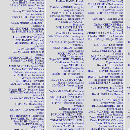
Madleen KANE - Rough
thieves [White Label]
John HIATT - Slow turning
diamond
CHINA CRISIS - Black man ray
Johnny CASH - Water from the
MAGNUM BONUM - Gigolo
CHOPPER - Lili/Heidi bleib
wells of home
(english version)
blu [White Label]
Johnny CLEGG & Savuka -
Maurice BITTER - Chants et
Chris EVERS - Ce n'est pas une
Third world child
danses d'Argentine [dédicacé]
vie
Julien CLERC - This melody
MAXELL - Rock Sampler
Chris REA - I can hear your
[Test Pressing]
Nathalie CARDONE -
heart beat
Katia & Marielle LABEQUE -
Populaire
Chubby CHECKER/Hank
Gershwin
O.P.R. MONTPELLIER -
BALLARD - The twist
Bo
KILLING JOKE - Revelations
Berlioz 1988
[Acétate]
les ENFANTS du MISTRAL
Ofra HAZA - Love song
CINDERELLA - Nobody's fool
volume 2
Patti FLYNN - With love to you
Claudia BRÜCKEN - Absolute
Louis ARMSTRONG plays
[dédicacé]
COLL - Pretty little girl [White
W.C. HANDY [dédicacé]
POLYDOR - les géants de l'été
Label]
B
MADONNA - Hollywood
volume 2
COLUCHE - La politique
(remixes)
RICKY AMIGOS - Delirios
(revue de presse)
Marc LAVOINE - Paris
[White Label]
DADJE MEETING TIME -
MC SOLAAR - Bouge de là
ROCK AROUND THE
Ybo libo
B
(remix)
WORLD radio show
DALIDA - Gigi in paradisco
MECHAGODZILLA - Planet X
Roger BOURDIN - TIMING 8,
DAN REED NETWORK -
Michael JACKSON - Michael
Confidences d'un flûtiste
Tiger in a dress
Vs Michael
Roger VERMEER -
Daniel LEDUC - Soleil
B
MINK DEVILLE - Sportin' life
Rumba/Cha-cha-cha
DAVE - Hurlevent
Modeste MOUSSORGSKY -
SAD CAFÉ - Olé
DAVID + DAVID - Welcome to
Tableaux d'une exposition
SCHÖLLER - In Schöller ist
the boomtown
MONSIEUR Z - Fourrure et
Musik
DAVID + DAVID - Welcome to
Musique [numéroté]
SIGUE SIGUE SPUTNICK -
the boomtown [monoface]
MORRISSEY - Viva hate
Flaunt it [White Label]
David KNOPFLER - Lonely is
MÖTLEY CRÜE - Smokin' in
SONOLOR - Vœux sonores
the night
the boys room
1975
David KOVEN - Bord à bord
CA
Murray HEAD - Sooner or later
Sophie MARCEAU - Certitude
[Test Pressing]
MUSTANG Kollektion Herbst
[White Label]
David LINDLEY - Mercury
C
Winter 83
STOFFEL & FILS 1950-1975
blues
Nanette WORKMAN - Chaude
T'PAU - Rage [White Label]
Dean MARTIN - Change of
C
[white label]
TEPPAZ - Technique spatio-
heart [White Label]
ORISHAS - Orishas llego
dynamic
DECCA/GRUNDIG - Hi-Fi
remixes
Théâtre de l'EMPIRE -
Stéréo Phase 4
OSIBISA - Ojah awake [White
compilation Rétro
Dee D. JACKSON - Automatic
C
Label]
TOPALOFF-VERCHUREN -
lover 88 [Test Pressing]
PET SHOP BOYS - Behaviour
Le couple idéal [TP/WL]
Démis ROUSSOS - So dreamy
Cé
Peter GABRIEL - 4 (Security)
TOPALOFF~VERCHUREN -
Démis ROUSSOS - With you
Peter TOSH - Captured live
Le couple idéal [dédicacé]
Denis PEPIN - Marinette
Philip OAKEY & Giorgio
Victoria PARRY - Love and
(j'avais l'air d'un con)
MORODER
devotion [White Label]
Diana ROSS - Chain reaction
C