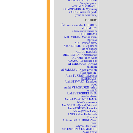
WESTBOUND SOUND -
Sampler promo
WYOMING TRAVEL
COMMISSION - In Wyoming
YANN - Continent perdu
(continue continue)
45 TOURS
Éditions musicales LEBRIOT -
MIDEM 1970
20ème anniversaire de
CONFORAMA
5000 VOLTS - Motion man /
Bye love
ABC - Poison arrow
Abdel DJELIL - Elle passe sa
vie en voyage
ABDUL HASSAN
ORCHESTRA - Arabian affair
ADAMO - Inch'Allah
ADAMO - Le carosse d'or
AFTERSHOCK - Always
thinking
Al JARREAU - Never givin' up
[Test Pressing]
Alain TURBAN - Mystique
[DÉDICACÉ]
Amii STEWART - Knock on
wood
André VERCHUREN - Alma
española
André VERCHUREN - Un
certain frisson
Andy & David WILLIAMS -
What's your name
Ann SOREL - Quand j'ai si mal
Annie CORDY - Le rock à
Médor [White Label]
ANTAR - Les Fables de la
Fontaine
Antoine GIACOMONI - Vieni
vieni
ANYA - One word
ATTENTION À LA MARCHE
- Slow d'enfer