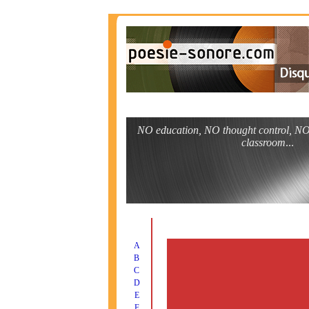
NO education, NO thought control, NO
classroom
...
A
B
C
D
E
F