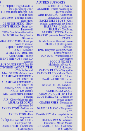
D
AUTRES SUPPORTS
HIOPIQUES L'âge d'or de la
A. DE CAUNES & A.
musique éthiopienne
ALGOUD - J'aime beaucoup ce
113 feat. Black Rénégat - Un
que vous faites
jour de paix
Alain BASHUNG - Chatterton
1900-1949 - Les plus grands
ARAGON vous parle
classiques
BACKSTREET BOYS - Quit
22 PISTEPIRKKO - Birdy
playin' game (with my heart)
22 PISTEPIRKKO - Don't say
BARBARA - L'aigle noir
I'm so evil
BARFLY - Clubbing
2MS - Que la lumière brille
BARRIO LATINO - Latino
3rd WISH feat. BabyBash -
BAYARD présente Jean-Claude
Obsesion
PASCAL
5DAYSOFSTATIC - Don't go
BBM - Around the next dream
down to sorrow
BLUR - 3 photos promo
7 QUESTIONS sampler
inédites
A & B - Suzanne
BMG Ten years young/See and
A FILETTA - Don Juan
hear for yourself
Abed AZRIÉ - Suerte
BON JOVI - Wanted dead or
BSENT FRIENDS 4 track CD
alive (live)
sampler
BOOGIE NIGHTS -
ABUS DANGEREUX face 39
Multimédia Press Kit
CTIVISION - APOCALYPSE
CALI - L'espoir
- This is the end
CALVIN KLEIN - City guide
Adam GREEN - Minor love
CALVIN KLEIN - Music Tools
ADAMI/SACEM/MIDEM -
CANAL+ 10 ans
TALENTS 98
CharlÉlie COUTURE - Les
ADAMI/SACEM/MIDEM -
naïves
TALENTS 99
Christian DELAGRANGE -
Aimee MANN - 31 today
Non reste moi
AÏOLI - Les vilains
CLUB HOLLYWOOD
AIR - Californie/La femme
CHEWING-GUM - N° 1 à 68
d'argent
CODE MERCURY - Dossier de
AIR - Cherry blossom girl
presse sonore
AIRPLAY RECORDS
CRANBERRIES - No need to
printemps 94
argue
AKHENATON - Soldats de
DAME LA MANO - Bio promo
fortune
+ CD
AKHENATON - Une
Danièle REY - La complainte de
impression
la Butte
ÉVÊQUE et son GROUPO -
DAR GNAWA & Barbarins
Y'a c'qu'on dit...
Fourchus - Mosso Mosso
Alain HIVER - La chanson
DE GAULLE - OUI à la France
d'Antraigues
et à l'Algérie