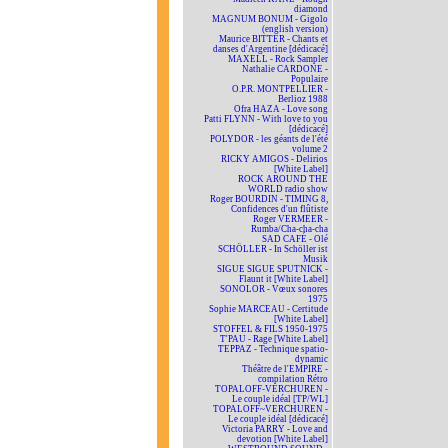
diamond
MAGNUM BONUM - Gigolo
(english version)
Maurice BITTER - Chants et
danses d'Argentine [dédicacé]
MAXELL - Rock Sampler
Nathalie CARDONE -
Populaire
O.P.R. MONTPELLIER -
Berlioz 1988
Ofra HAZA - Love song
Patti FLYNN - With love to you
[dédicacé]
POLYDOR - les géants de l'été
volume 2
RICKY AMIGOS - Delirios
[White Label]
ROCK AROUND THE
WORLD radio show
Roger BOURDIN - TIMING 8,
Confidences d'un flûtiste
Roger VERMEER -
Rumba/Cha-cha-cha
SAD CAFÉ - Olé
SCHÖLLER - In Schöller ist
Musik
SIGUE SIGUE SPUTNICK -
Flaunt it [White Label]
SONOLOR - Vœux sonores
1975
Sophie MARCEAU - Certitude
[White Label]
STOFFEL & FILS 1950-1975
T'PAU - Rage [White Label]
TEPPAZ - Technique spatio-
dynamic
Théâtre de l'EMPIRE -
compilation Rétro
TOPALOFF-VERCHUREN -
Le couple idéal [TP/WL]
TOPALOFF~VERCHUREN -
Le couple idéal [dédicacé]
Victoria PARRY - Love and
devotion [White Label]