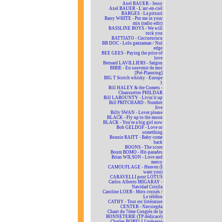
Axel BAUER - Jessy
Axel BAUER - L'arc-en-ciel
BARGES - La pitxuri
Barry WHITE - Put me in your
mix (radio edit)
BASSLINE BOYS - We will
rock you
BATTIATO - Cuccurucucu
BB DOC - Lolo ganzaman / Nul
edge
BEE GEES - Paying the price of
love
Bernard LAVILLIERS - Saïgon
BIBIE - En souvenir de moi
[Pré-Planning]
BIG T Scotch whisky - Europe
1
Bill HALEY & the Comets -
Chaussettes PHILDAR
Bill LABOUNTY - Livin'it up
Bill PRITCHARD - Number
five
Billy SWAN - Lover please
BLACK - Fly up to the moon
BLACK - You're a big girl now
Bob GELDOF - Love or
something
Bonnie RAITT - Baby come
back
BOONS - The score
Boum BOMO - Hit-parades
Brian WILSON - Love and
mercy
CAMOUFLAGE - Heaven (I
want you)
CARAVELLI pour LOTUS
Carlos Alberto IRIGARAY -
Navidad Criolla
Caroline LOEB - Mots croisés /
Le téléfon
CATHY - Tout est littérature
CENTER - Navsiegda
Chant du 7ème Congrès de la
BONNETERIE (TP dédicacé)
Charles BORELLI présente