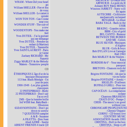
ARTHUR H - Le baron noir
WHAM - Where did your heart
ARTHUR H - Le goût du H
go
Ashanti ROY Pablo MOSES
William SHELLER - Fier et fou
Winston JARRETT - Natty will
de vous
fly again
William SHELLER - Le carnet à
AUTECHRE - Cichlisuite
spirale
mechanically reclaimed
WON TON TON - Can I come
BÉNABAR - Le dîner
near you
BABA YAGA - Back in the
WONDER STUFF - The size of
USSR
a cow
BB KING - Grandes mitos
WOODENTOPS - You make me
BBM - City of gold
feel
BEL CANTO - Rumour
Yves DUTEIL - J'ai la guitare
BETWEEN THE BURIED
qui me démange
AND ME - Colors
Yves DUTEIL - Prendre un
BLUE SILVER - Musiques
enfant (à Martine)
d'Algérie
Yves DUTEIL - Tarentelle
BLUR - Girls & boys
Yves SAINT-LAURENT - Paris
Bob DYLAN Live at Carnegie
je t'aime
Hall 1963
Zachary RICHARD - My
Bob MARLEY & the Wailers -
Nanette
Kaya
Ziggy MARLEY & the Melody
BORDERS & 6° - Your musical
Makers - Tomorrow people
passport
BRETONS - Chanson rock été
CD
2007
ÉTHIOPIQUES L'âge d'or de la
Brigitte FONTAINE - Ah que la
musique éthiopienne
vie est belle
113 feat. Black Rénégat - Un
Brigitte FONTAINE + Areski +
jour de paix
HIGELIN - D'ailleurs
1900-1949 - Les plus grands
BUFFALO GRILL - Pour ton
classiques
anniversaire
22 PISTEPIRKKO - Birdy
CAP OCÉAN - La compilation
22 PISTEPIRKKO - Don't say
océane
I'm so evil
Chantons BRASSENS
2MS - Que la lumière brille
CHATS D'OC - Pompe 2
3rd WISH feat. BabyBash -
CHER - The music's no good
Obsesion
without you
65DAYSOFSTATIC - Don't go
CHRONICART/PEOPLESOUN
down to sorrow
- Chronic'Organic
7 QUESTIONS sampler
CORNU - CD bonus live
A & B - Suzanne
COUNTRY MUSIC
A FILETTA - Don Juan
ASSOCIATION Awards 1993
Abed AZRIÉ - Suerte
CRISTINA - Doll in the box
ABSENT FRIENDS 4 track CD
CRISTINA - Sleep it off