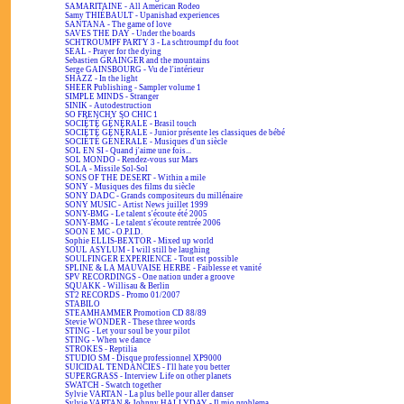
SAMARITAINE - All American Rodeo
Samy THIÉBAULT - Upanishad experiences
SANTANA - The game of love
SAVES THE DAY - Under the boards
SCHTROUMPF PARTY 3 - La schtroumpf du foot
SEAL - Prayer for the dying
Sebastien GRAINGER and the mountains
Serge GAINSBOURG - Vu de l'intérieur
SHAZZ - In the light
SHEER Publishing - Sampler volume 1
SIMPLE MINDS - Stranger
SINIK - Autodestruction
SO FRENCHY SO CHIC 1
SOCIÉTÉ GÉNÉRALE - Brasil touch
SOCIÉTÉ GÉNÉRALE - Junior présente les classiques de bébé
SOCIÉTÉ GÉNÉRALE - Musiques d'un siècle
SOL EN SI - Quand j'aime une fois...
SOL MONDO - Rendez-vous sur Mars
SOLA - Missile Sol-Sol
SONS OF THE DESERT - Within a mile
SONY - Musiques des films du siècle
SONY DADC - Grands compositeurs du millénaire
SONY MUSIC - Artist News juillet 1999
SONY-BMG - Le talent s'écoute été 2005
SONY-BMG - Le talent s'écoute rentrée 2006
SOON E MC - O.P.I.D.
Sophie ELLIS-BEXTOR - Mixed up world
SOUL ASYLUM - I will still be laughing
SOULFINGER EXPERIENCE - Tout est possible
SPLINE & LA MAUVAISE HERBE - Faiblesse et vanité
SPV RECORDINGS - One nation under a groove
SQUAKK - Willisau & Berlin
ST2 RECORDS - Promo 01/2007
STABILO
STEAMHAMMER Promotion CD 88/89
Stevie WONDER - These three words
STING - Let your soul be your pilot
STING - When we dance
STROKES - Reptilia
STUDIO SM - Disque professionnel XP9000
SUICIDAL TENDANCIES - I'll hate you better
SUPERGRASS - Interview Life on other planets
SWATCH - Swatch together
Sylvie VARTAN - La plus belle pour aller danser
Sylvie VARTAN & Johnny HALLYDAY - Il mio problema