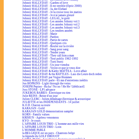
Johnny HALLYDAY - Garden of love
Johnny HALLYDAY - Il est terrible (Optic 2000)
Johnny HALLYDAY - Ja, der Elefant
Johnny HALLYDAY - Je la croise tous les matins
Johnny HALLYDAY - Je n'ai jamais pleuré
Johnny HALLYDAY - LEGAL, le goût
Johnny HALLYDAY - Les années Johnny vol.1
Johnny HALLYDAY - Les années Johnny vol.2
Johnny HALLYDAY - Les années Johnny vol.3
Johnny HALLYDAY - Les tendres années
Johnny HALLYDAY - Marie
Johnny HALLYDAY - Pardon
Johnny HALLYDAY - Partie de cartes
Johnny HALLYDAY - Quelques cris
Johnny HALLYDAY - Rouler sur la rivière
Johnny HALLYDAY - Sang pour sang
Johnny HALLYDAY - Tender years
Johnny HALLYDAY - They call him a man
Johnny HALLYDAY - Tout public 1962-1992
Johnny HALLYDAY - Tutti frutti
Johnny HALLYDAY - Un jour viendra
Johnny HALLYDAY - Voyez ce que je veux dire
Johnny HALLYDAY & Kathy MATTEA - Love affair
Johnny HALLYDAY & the RATTLES - Lass die Leute doch reden
Johnny HALLYDAY par Vogue Hommes
Johnny HALLYDAY parle - 65 mn d'entretiens inédits
Jon HOPKINS - Light through the veins
JOSEPH Pepino - Ha ha ! No no ! He He ! [dédicacé]
Joss STONE - LP1 advance
JUKEBOX BABIES - Électrique ou rien
Julie REINS - Reine d'un jour
Julien CLERC - Julien déménage électrique & acoustique
JULIETTE et les INDÉPENDANTS - 14 juillet
K.O.D. Chacun sa route
KARAJAN - Gold
KARAJAN GOLD demonstration sampler
KORN - Family values
KRISIUN - Ageless venomous
KYO - Je cours
L'AFFAIRE LOUIS TRIO - L'homme aux mille vies
L'AFFAIRE LOUIS TRIO - Loin
L'HOMME PARLE
la BELGIQUE est un pays - Chantons belge
la légende du GOLF DROUOT