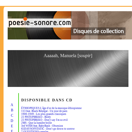
Aaaaah, Manuela [
soupir
]
DISPONIBLE DANS CD
A
ÉTHIOPIQUES L'âge d'or de la musique éthiopienne
B
113 feat. Black Rénégat - Un jour de paix
1900-1949 - Les plus grands classiques
C
22 PISTEPIRKKO - Birdy
22 PISTEPIRKKO - Don't say I'm so evil
D
2MS - Que la lumière brille
E
3rd WISH feat. BabyBash - Obsesion
65DAYSOFSTATIC - Don't go down to sorrow
F
7 QUESTIONS sampler