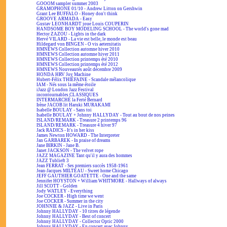
GOOOM sampler summer 2003
GRAMOPHONE 01/10 - Andrew Litton on Gershwin
Grant Lee BUFFALO - Honey don't think
GROOVE ARMADA - Easy
Gustav LEONHARDT joue Louis COUPERIN
HANDSOME BOY MODELING SCHOOL - The world's gone mad
Hector ZAZOU - Lights in the dark
Hervé VILARD - La vie est belle, le monde est beau
Hildegard von BINGEN - O vis aeternitatis
HMNEWS Collection automne hiver 2010
HMNEWS Collection automne hiver 2011
HMNEWS Collection printemps été 2010
HMNEWS Collection printemps été 2012
HMNEWS Nouveautés août décembre 2009
HONDA HRV Joy Machine
Hubert-Félix THIÉFAINE - Scandale mélancolique
IAM - Nés sous la même étoile
iJazz @ London Jazz Festival
incontournables CLASSIQUES
INTERMARCHÉ la Ferté Bernard
Irène JACOB lit Haruki MURAKAMI
Isabelle BOULAY - Sans toi
Isabelle BOULAY + Johnny HALLYDAY - Tout au bout de nos peines
ISLAND/REMARK - Treasure 2 printemps 96
ISLAND/REMARK - Treasure 4 hiver 97
Jack RADICS - It's in her kiss
James Newton HOWARD - The Interpreter
Jan GARBAREK - In praise of dreams
Jane BIRKIN - Jane B.
Janet JACKSON - The velvet rope
JAZZ MAGAZINE Tant qu'il y aura des hommes
JAZZ Tublieft 3
Jean FERRAT - Ses premiers succès 1958-1961
Jean-Jacques MILTEAU - Sweet home Chicago
JEFF GAUTHIER GOATETTE - One and the same
Jennifer HOYSTON + William WHITMORE - Hallways of always
Jill SCOTT - Golden
Jody WATLEY - Everything
Joe COCKER - High time we went
Joe COCKER - Summer in the city
JOHNNIE & JAZZ - Live in Paris
Johnny HALLYDAY - 10 titres de légende
Johnny HALLYDAY - Best of concert
Johnny HALLYDAY - Collector Optic 2000
Johnny HALLYDAY - En concert avec Johnny