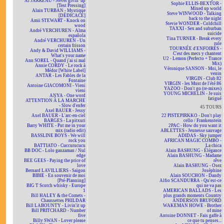
Al JARREAU - Never givin' up
Sophie ELLIS-BEXTOR -
[Test Pressing]
Mixed up world
Alain TURBAN - Mystique
Steve WINWOOD - Talking
[DÉDICACÉ]
back to the night
Amii STEWART - Knock on
Stevie WONDER - Coldchill
wood
TAXXI - Sex and suburban
André VERCHUREN - Alma
suicide
española
Tina TURNER - Break every
André VERCHUREN - Un
rule
certain frisson
TOURNÉE d'ENFOIRÉS -
Andy & David WILLIAMS -
C'est des mecs y chantent
What's your name
U2 - Lemon (Perfecto + Trance
Ann SOREL - Quand j'ai si mal
Mix)
Annie CORDY - Le rock à
Véronique SANSON - Moi, le
Médor [White Label]
venin
ANTAR - Les Fables de la
VIRGIN - Club 82
Fontaine
VIRGIN - les Must de l'été 86
Antoine GIACOMONI - Vieni
YAZOO - Don't go (re-mixes)
vieni
YOUNG MICHELIN - Je suis
ANYA - One word
fatigué
ATTENTION À LA MARCHE
- Slow d'enfer
45 TOURS
Axel BAUER - Jessy
Axel BAUER - L'arc-en-ciel
22 PISTEPIRKKO - Don't play
BARGES - La pitxuri
cello / Frankenstein
Barry WHITE - Put me in your
2PAC - How do you want it
mix (radio edit)
ABLETTES - Jeunesse sauvage
BASSLINE BOYS - We will
ADIDAS - Sky jumper
rock you
AFRICAN MAGIC COMBO -
BATTIATO - Cuccurucucu
La chica
BB DOC - Lolo ganzaman / Nul
Alain BASHUNG - Élégance
edge
Alain BASHUNG - Madame
BEE GEES - Paying the price of
rêve
love
Alain BASHUNG - Osez
Bernard LAVILLIERS - Saïgon
Joséphine
BIBIE - En souvenir de moi
Alain SOUCHON - Dandy
[Pré-Planning]
Alfio SCANDURRA - Qu'est-ce
BIG T Scotch whisky - Europe
qui ne va pas
1
AMERICAN BALLADS - Les
Bill HALEY & the Comets -
plus grands moments Country
Chaussettes PHILDAR
ANDERSON BRUFORD
Bill LABOUNTY - Livin'it up
WAKEMAN HOWE - Brother
Bill PRITCHARD - Number
of mine
five
Antoine DONNET - Fais gaffe à
Billy SWAN - Lover please
ce que tu penses...