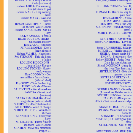
Richard LORD - Rallye Monte-
Everybody needs somebody to
Carlo [dédicacé]
love
Richard LORD - The winning
ROLLING STONES - Paint It,
lion (it's time to go)
Black
Richard MARX - Keep coming
ROMANCE - Dance my way to
back
your heart
Richard MARX - Now and
Rose LAURENS - Africa
forever
ROXY MUSIC - Avalon
Richard SANDERSON - Check
RUN DMC - Walk this way
on the list [White Label]
SCORPIONS - Wind of change
Richard SANDERSON - She's a
(maxi)
lady
SCRITTI POLITTI - Lover to
RICKY AMIGOS - Téquila
fall
RIGHTEOUS BROTHERS -
SEPTEMBER - Cry for you
Unchained melody
Serge GAINSBOURG - Love on
Rika ZARAÏ - Hallelou
the beat
RITA MITSOUKO - Don't
Serge GAINSBOURG & Eddy
forget the nite
MITCHELL - Vieille canaille
Robert PALMER - Happiness
SHEILA - Spacer remix 98 ²
Rod STEWART - This old heart
SHONA - Elodie mon rêve
of mine
Sidney BECHET - Petite fleur /
ROLLING BIDOCHONS -
Dans les rues d'Antibes
Jumpin' Jack Flasque
Sinead O'CONNOR - Jump in
ROLLING STONES - Honky
the river [Test Pressing]
tonk women
SISTER SLEDGE - He's the
Ron GOODWIN - Ces
greatest dancer
merveilleux fous volants...
SISTERS OF MERCY - All
[White Label]
along the watchtower
Roy ROBY - Time for dancing
SISTERS OF MERCY -
RUDY La Scala - Woman
Dominion
SALT'N'PEPA - You showed me
SKUNK ANANSIE - Secretly
SANDRA - Secret land
(Armand van Helden remix)
(remixes)
SMITHEREENS feat. Belinda
SANTA ESMERALDA - C'est
CARLISLE - Blue period
magnifique [White Label]
SONY - Test record for cartridge
SCORPIONS - Don't believe her
file
SCORPIONS - Wind of change
SPANDAU BALLET - True
SCRITTI POLITTI - Boom there
SPARKS - Music that you can
she was
dance to
SENATOR KING - Rock your
SPINNERS - I'll be around
baby
STATUS QUO - Can't give you
SG GIGANTE - Fumar é matar
more
saudades [White Label]
STEEL PULSE - Soul of my
SHAMEN - Move any mountain
soul
Progen 91
Steve WINWOOD - Don't you