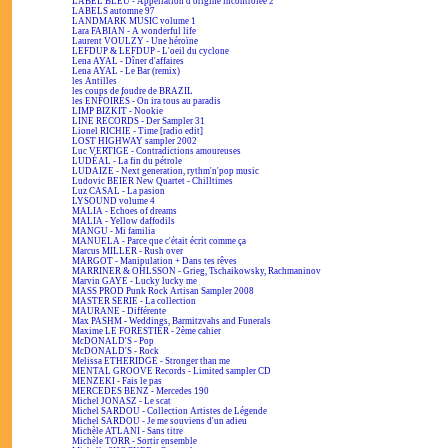
LABEL BLEU - Appellation d'origine incontrôlée 2
LABELS automne 97
LANDMARK MUSIC volume 1
Lara FABIAN - A wonderful life
Laurent VOULZY - Une héroïne
LEFDUP & LEFDUP - L'oeil du cyclone
Lena AYAL - Dîner d'affaires
Lena AYAL - Le Bar (remix)
les Antilles
les coups de foudre de BRAZIL
les ENFOIRÉS - On ira tous au paradis
LIMP BIZKIT - Nookie
LINE RECORDS - Der Sampler 31
Lionel RICHIE - Time [radio edit]
LOST HIGHWAY sampler 2002
Luc VERTIGE - Contradictions amoureuses
LUDÉAL - La fin du pétrole
LUDAIZE - Next generation, rythm'n'pop music
Ludovic BEIER New Quartet - Chilltimes
Luz CASAL - La pasion
LYSOUND volume 4
MALIA - Echoes of dreams
MALIA - Yellow daffodils
MANGU - Mi familia
MANUELA - Parce que c'était écrit comme ça
Marcus MILLER - Rush over
MARGOT - Manipulation + Dans tes rêves
MARRINER & OHLSSON - Grieg, Tschaikowsky, Rachmaninov
Marvin GAYE - Lucky lucky me
MASS PROD Punk Rock Artisan Sampler 2008
MASTER SERIE - La collection
MAURANE - Différente
Max PASHM - Weddings, Barmitzvahs and Funerals
Maxime LE FORESTIER - 2ème cahier
McDONALD'S - Pop
McDONALD'S - Rock
Melissa ETHERIDGE - Stronger than me
MENTAL GROOVE Records - Limited sampler CD
MENZEKI - Fais le pas
MERCEDES BENZ - Mercedes 190
Michel JONASZ - Le scat
Michel SARDOU - Collection Artistes de Légende
Michel SARDOU - Je me souviens d'un adieu
Michèle ATLANI - Sans titre
Michèle TORR - Sortir ensemble