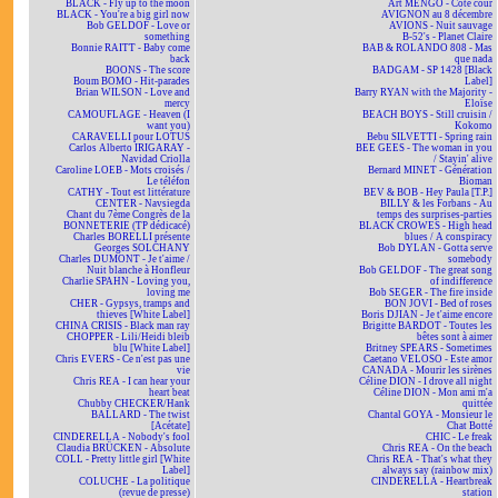
BLACK - Fly up to the moon
Art MENGO - Côté cour
BLACK - You're a big girl now
AVIGNON au 8 décembre
Bob GELDOF - Love or
AVIONS - Nuit sauvage
something
B-52's - Planet Claire
Bonnie RAITT - Baby come
BAB & ROLANDO 808 - Mas
back
que nada
BOONS - The score
BADGAM - SP 1428 [Black
Boum BOMO - Hit-parades
Label]
Brian WILSON - Love and
Barry RYAN with the Majority -
mercy
Eloïse
CAMOUFLAGE - Heaven (I
BEACH BOYS - Still cruisin /
want you)
Kokomo
CARAVELLI pour LOTUS
Bebu SILVETTI - Spring rain
Carlos Alberto IRIGARAY -
BEE GEES - The woman in you
Navidad Criolla
/ Stayin' alive
Caroline LOEB - Mots croisés /
Bernard MINET - Génération
Le téléfon
Bioman
CATHY - Tout est littérature
BEV & BOB - Hey Paula [T.P.]
CENTER - Navsiegda
BILLY & les Forbans - Au
Chant du 7ème Congrès de la
temps des surprises-parties
BONNETERIE (TP dédicacé)
BLACK CROWES - High head
Charles BORELLI présente
blues / A conspiracy
Georges SOLCHANY
Bob DYLAN - Gotta serve
Charles DUMONT - Je t'aime /
somebody
Nuit blanche à Honfleur
Bob GELDOF - The great song
Charlie SPAHN - Loving you,
of indifference
loving me
Bob SEGER - The fire inside
CHER - Gypsys, tramps and
BON JOVI - Bed of roses
thieves [White Label]
Boris DJIAN - Je t'aime encore
CHINA CRISIS - Black man ray
Brigitte BARDOT - Toutes les
CHOPPER - Lili/Heidi bleib
bêtes sont à aimer
blu [White Label]
Britney SPEARS - Sometimes
Chris EVERS - Ce n'est pas une
Caetano VELOSO - Este amor
vie
CANADA - Mourir les sirènes
Chris REA - I can hear your
Céline DION - I drove all night
heart beat
Céline DION - Mon ami m'a
Chubby CHECKER/Hank
quittée
BALLARD - The twist
Chantal GOYA - Monsieur le
[Acétate]
Chat Botté
CINDERELLA - Nobody's fool
CHIC - Le freak
Claudia BRÜCKEN - Absolute
Chris REA - On the beach
COLL - Pretty little girl [White
Chris REA - That's what they
Label]
always say (rainbow mix)
COLUCHE - La politique
CINDERELLA - Heartbreak
(revue de presse)
station