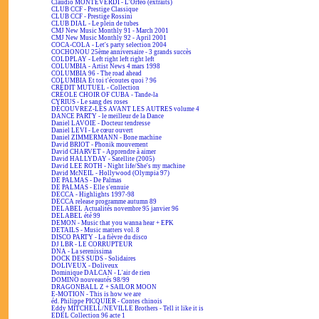
Claudio MONTEVERDI - L'Orfeo (extraits)
CLUB CCF - Prestige Classique
CLUB CCF - Prestige Rossini
CLUB DIAL - Le plein de tubes
CMJ New Music Monthly 91 - March 2001
CMJ New Music Monthly 92 - April 2001
COCA-COLA - Let's party selection 2004
COCHONOU 25ème anniversaire - 3 grands succès
COLDPLAY - Left right left right left
COLUMBIA - Artist News 4 mars 1998
COLUMBIA 96 - The road ahead
COLUMBIA Et toi t'écoutes quoi ? 96
CRÉDIT MUTUEL - Collection
CRÉOLE CHOIR OF CUBA - Tande-la
CYRIUS - Le sang des roses
DÉCOUVREZ-LES AVANT LES AUTRES volume 4
DANCE PARTY - le meilleur de la Dance
Daniel LAVOIE - Docteur tendresse
Daniel LEVI - Le cœur ouvert
Daniel ZIMMERMANN - Bone machine
David BRIOT - Phonik mouvement
David CHARVET - Apprendre à aimer
David HALLYDAY - Satellite (2005)
David LEE ROTH - Night life/She's my machine
David McNEIL - Hollywood (Olympia 97)
DE PALMAS - De Palmas
DE PALMAS - Elle s'ennuie
DECCA - Highlights 1997-98
DECCA release programme autumn 89
DELABEL Actualités novembre 95 janvier 96
DELABEL été 99
DEMON - Music that you wanna hear + EPK
DETAILS - Music matters vol. 8
DISCO PARTY - La fièvre du disco
DJ LBR - LE CORRUPTEUR
DNA - La serenissima
DOCK DES SUDS - Solidaires
DOLIVEUX - Doliveux
Dominique DALCAN - L'air de rien
DOMINO nouveautés 98/99
DRAGONBALL Z + SAILOR MOON
E-MOTION - This is how we are
éd. Philippe PICQUIER - Contes chinois
Eddy MITCHELL/NEVILLE Brothers - Tell it like it is
EDEL Collection 96 acte 1