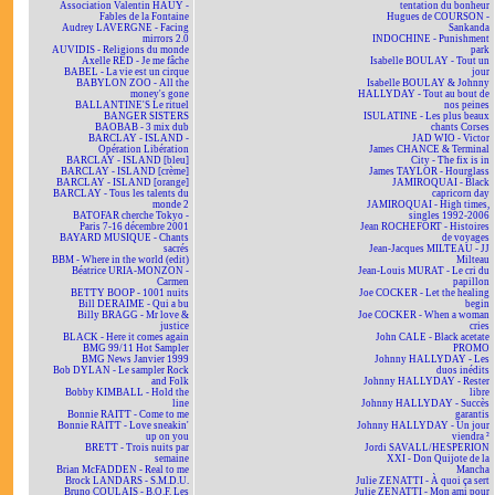
Association Valentin HAÜY -
tentation du bonheur
Fables de la Fontaine
Hugues de COURSON -
Audrey LAVERGNE - Facing
Sankanda
mirrors 2.0
INDOCHINE - Punishment
AUVIDIS - Religions du monde
park
Axelle RED - Je me fâche
Isabelle BOULAY - Tout un
BABEL - La vie est un cirque
jour
BABYLON ZOO - All the
Isabelle BOULAY & Johnny
money's gone
HALLYDAY - Tout au bout de
BALLANTINE'S Le rituel
nos peines
BANGER SISTERS
ISULATINE - Les plus beaux
BAOBAB - 3 mix dub
chants Corses
BARCLAY - ISLAND -
JAD WIO - Victor
Opération Libération
James CHANCE & Terminal
BARCLAY - ISLAND [bleu]
City - The fix is in
BARCLAY - ISLAND [crème]
James TAYLOR - Hourglass
BARCLAY - ISLAND [orange]
JAMIROQUAI - Black
BARCLAY - Tous les talents du
capricorn day
monde 2
JAMIROQUAI - High times,
BATOFAR cherche Tokyo -
singles 1992-2006
Paris 7-16 décembre 2001
Jean ROCHEFORT - Histoires
BAYARD MUSIQUE - Chants
de voyages
sacrés
Jean-Jacques MILTEAU - JJ
BBM - Where in the world (edit)
Milteau
Béatrice URIA-MONZON -
Jean-Louis MURAT - Le cri du
Carmen
papillon
BETTY BOOP - 1001 nuits
Joe COCKER - Let the healing
Bill DERAIME - Qui a bu
begin
Billy BRAGG - Mr love &
Joe COCKER - When a woman
justice
cries
BLACK - Here it comes again
John CALE - Black acetate
BMG 99/11 Hot Sampler
PROMO
BMG News Janvier 1999
Johnny HALLYDAY - Les
Bob DYLAN - Le sampler Rock
duos inédits
and Folk
Johnny HALLYDAY - Rester
Bobby KIMBALL - Hold the
libre
line
Johnny HALLYDAY - Succès
Bonnie RAITT - Come to me
garantis
Bonnie RAITT - Love sneakin'
Johnny HALLYDAY - Un jour
up on you
viendra ²
BRETT - Trois nuits par
Jordi SAVALL/HESPERION
semaine
XXI - Don Quijote de la
Brian McFADDEN - Real to me
Mancha
Brock LANDARS - S.M.D.U.
Julie ZENATTI - À quoi ça sert
Bruno COULAIS - B.O.F. Les
Julie ZENATTI - Mon ami pour