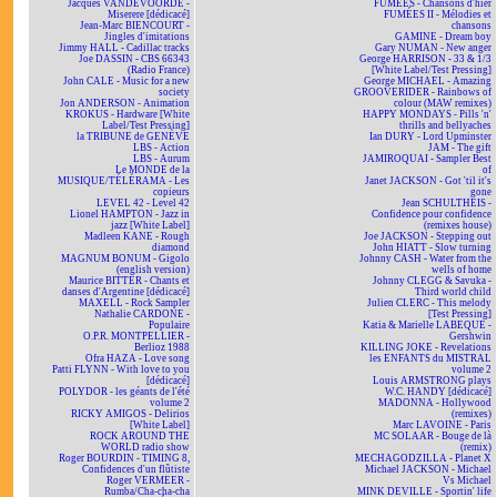
Jacques VANDEVOORDE -
FUMÉES - Chansons d'hier
Miserere [dédicacé]
FUMÉES II - Mélodies et
Jean-Marc BIENCOURT -
chansons
Jingles d'imitations
GAMINE - Dream boy
Jimmy HALL - Cadillac tracks
Gary NUMAN - New anger
Joe DASSIN - CBS 66343
George HARRISON - 33 & 1/3
(Radio France)
[White Label/Test Pressing]
John CALE - Music for a new
George MICHAEL - Amazing
society
GROOVERIDER - Rainbows of
Jon ANDERSON - Animation
colour (MAW remixes)
KROKUS - Hardware [White
HAPPY MONDAYS - Pills 'n'
Label/Test Pressing]
thrills and bellyaches
la TRIBUNE de GENÈVE
Ian DURY - Lord Upminster
LBS - Action
JAM - The gift
LBS - Aurum
JAMIROQUAI - Sampler Best
Le MONDE de la
of
MUSIQUE/TÉLÉRAMA - Les
Janet JACKSON - Got 'til it's
copieurs
gone
LEVEL 42 - Level 42
Jean SCHULTHEIS -
Lionel HAMPTON - Jazz in
Confidence pour confidence
jazz [White Label]
(remixes house)
Madleen KANE - Rough
Joe JACKSON - Stepping out
diamond
John HIATT - Slow turning
MAGNUM BONUM - Gigolo
Johnny CASH - Water from the
(english version)
wells of home
Maurice BITTER - Chants et
Johnny CLEGG & Savuka -
danses d'Argentine [dédicacé]
Third world child
MAXELL - Rock Sampler
Julien CLERC - This melody
Nathalie CARDONE -
[Test Pressing]
Populaire
Katia & Marielle LABEQUE -
O.P.R. MONTPELLIER -
Gershwin
Berlioz 1988
KILLING JOKE - Revelations
Ofra HAZA - Love song
les ENFANTS du MISTRAL
Patti FLYNN - With love to you
volume 2
[dédicacé]
Louis ARMSTRONG plays
POLYDOR - les géants de l'été
W.C. HANDY [dédicacé]
volume 2
MADONNA - Hollywood
RICKY AMIGOS - Delirios
(remixes)
[White Label]
Marc LAVOINE - Paris
ROCK AROUND THE
MC SOLAAR - Bouge de là
WORLD radio show
(remix)
Roger BOURDIN - TIMING 8,
MECHAGODZILLA - Planet X
Confidences d'un flûtiste
Michael JACKSON - Michael
Roger VERMEER -
Vs Michael
Rumba/Cha-cha-cha
MINK DEVILLE - Sportin' life