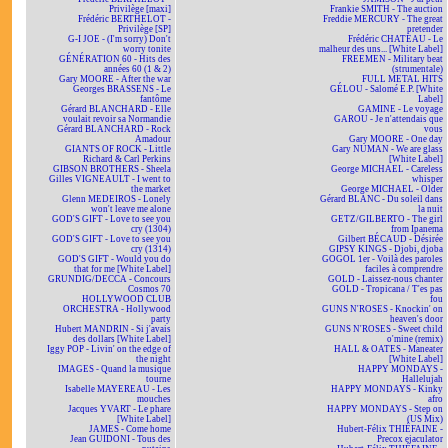
Privilège [maxi]
Frankie SMITH - The auction
Frédéric BERTHELOT -
Freddie MERCURY - The great
Privilège [SP]
pretender
G-I JOE - (I'm sorry) Don't
Frédéric CHATEAU - Le
worry tonite
malheur des uns... [White Label]
GÉNÉRATION 60 - Hits des
FREEMEN - Military beat
années 60 (1 & 2)
(strumentale)
Gary MOORE - After the war
FULL METAL HITS
Georges BRASSENS - Le
GÉLOU - Salomé E.P. [White
fantôme
Label]
Gérard BLANCHARD - Elle
GAMINE - Le voyage
voulait revoir sa Normandie
GAROU - Je n'attendais que
Gérard BLANCHARD - Rock
vous
Amadour
Gary MOORE - One day
GIANTS OF ROCK - Little
Gary NUMAN - We are glass
Richard & Carl Perkins
[White Label]
GIBSON BROTHERS - Sheela
George MICHAEL - Careless
Gilles VIGNEAULT - I went to
whisper
the market
George MICHAEL - Older
Glenn MEDEIROS - Lonely
Gérard BLANC - Du soleil dans
won't leave me alone
la nuit
GOD'S GIFT - Love to see you
GETZ/GILBERTO - The girl
cry (1304)
from Ipanema
GOD'S GIFT - Love to see you
Gilbert BÉCAUD - Désirée
cry (1314)
GIPSY KINGS - Djobi, djoba
GOD'S GIFT - Would you do
GOGOL 1er - Voilà des paroles
that for me [White Label]
faciles à comprendre
GRUNDIG/DECCA - Concours
GOLD - Laissez-nous chanter
Cosmos 70
GOLD - Tropicana / T'es pas
HOLLYWOOD CLUB
fou
ORCHESTRA - Hollywood
GUNS N'ROSES - Knockin' on
party
heaven's door
Hubert MANDRIN - Si j'avais
GUNS N'ROSES - Sweet child
des dollars [White Label]
o'mine (remix)
Iggy POP - Livin' on the edge of
HALL & OATES - Maneater
the night
[White Label]
IMAGES - Quand la musique
HAPPY MONDAYS -
tourne
Hallelujah
Isabelle MAYEREAU - Les
HAPPY MONDAYS - Kinky
mouches
afro
Jacques YVART - Le phare
HAPPY MONDAYS - Step on
[White Label]
(US Mix)
JAMES - Come home
Hubert-Félix THIÉFAINE -
Jean GUIDONI - Tous des
Precox ejaculator