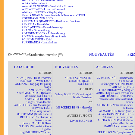
Wasis DIOP - The lord of the feather
WEA - Faites du bruit
Weird Al YANKOVIC - Smells like Nirvana
WET WET WET - Love is all around
Whitney HOUSTON - Step by step
Yannick NOAH & Les enfants de la Terre avec VITTEL
YOKOHAMA ZEN ROCK
ZEHETMAIR QUARTETT - Beethoven, Bruckner...
ZEN ZILA - Tata Aïcha
ZEND AVESTA - One of these days
ZHANÉ - Groove thang
ZIM POUM PLOCK - A fleur de sang
ZINZINS - sampler République Zinzin
ZOUK MACHINE - Kréol
ZURRIBANDA - La mala hora
2014/2026
ici
NOUVEAUTÉS
PRE
©b
Re℗roduction interdite (
)
CATALOGUE
NOUVEAUTÉS
ARCHIVES
33 TOURS
33 TOURS
33 TOURS
Alice DONA - De la tendresse
ABBÉ J. SYLVESTRE -
25 ans d'ISRAËL - Renaissance
[ACÉTATE + White Label]
CHAMBORIGAUD
d'une nation
ALLIANZ - Top pop for young
[ACÉTATE]
33ème gala de l'UNION des
people
ARTISTES (1963)
45 TOURS
AMC feiert 20 jahre
4TH & BROADWAY Sampler
André MALRAUX - Discours
ABBA - Lay all your love on me
Sidney BECHET - Silent night /
de mai 68 [ACÉTATE]
AIR FRANCE - Escale-Party,
White Christmas
André VERCHUREN -
vacances dansantes autour du
Tangos/Pasos-Dobles
monde
CD
Art BLAKEY - Jazz Messengers
AIR INTER - Notre monde c'est
MERCEDES BENZ - Mercedes
70 [White Label]
la France
190
AZ - Compilations
Al MARTINO - Torero (maxi)
85150/85151 [White Labels]
ALAN PARSONS PROJECT -
AUTRES SUPPORTS
BEETHOVEN - Disque de
The turn of a friendly card
démonstration
ALPHA BLONDY & the Solar
Divine MADNESS
Benny CARTER & Oscar
System - Révolution
PETERSON Quartet - Alone
BARCLAY - Le son de la
together
rumeur
Big Bill BROONZY - Last
BEETHOVEN - Symphonies 1