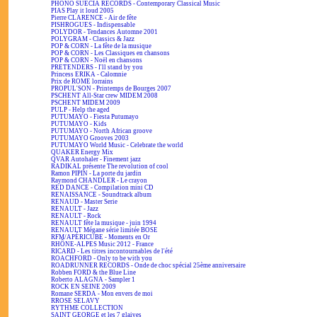
PHONO SUECIA RECORDS - Contemporary Classical Music
PIAS Play it loud 2005
Pierre CLARENCE - Air de fête
PISHROGUES - Indispensable
POLYDOR - Tendances Automne 2001
POLYGRAM - Classics & Jazz
POP & CORN - La fête de la musique
POP & CORN - Les Classiques en chansons
POP & CORN - Noël en chansons
PRETENDERS - I'll stand by you
Princess ERIKA - Calomnie
Prix de ROME lorrains
PROPUL'SON - Printemps de Bourges 2007
PSCHENT All-Star crew MIDEM 2008
PSCHENT MIDEM 2009
PULP - Help the aged
PUTUMAYO - Fiesta Putumayo
PUTUMAYO - Kids
PUTUMAYO - North African groove
PUTUMAYO Grooves 2003
PUTUMAYO World Music - Celebrate the world
QUAKER Energy Mix
QVAR Autohaler - Finement jazz
RADIKAL présente The revolution of cool
Ramon PIPIN - La porte du jardin
Raymond CHANDLER - Le crayon
RED DANCE - Compilation mini CD
RENAISSANCE - Soundtrack album
RENAUD - Master Serie
RENAULT - Jazz
RENAULT - Rock
RENAULT fête la musique - juin 1994
RENAULT Mégane série limitée BOSE
RFM/APÉRICUBE - Moments en Or
RHÔNE-ALPES Music 2012 - France
RICARD - Les titres incontournables de l'été
ROACHFORD - Only to be with you
ROADRUNNER RECORDS - Onde de choc spécial 25ème anniversaire
Robben FORD & the Blue Line
Roberto ALAGNA - Sampler 1
ROCK EN SEINE 2009
Romane SERDA - Mon envers de moi
RROSE SELAVY
RYTHME COLLECTION
SAINT GEORGE et les 7 glaives