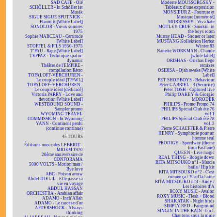
SAD CAFÉ - Olé
Modeste MOUSSORGSKY -
SCHÖLLER - In Schöller ist
Tableaux d'une exposition
Musik
MONSIEUR Z - Fourrure et
SIGUE SIGUE SPUTNICK -
Musique [numéroté]
Flaunt it [White Label]
MORRISSEY - Viva hate
SONOLOR - Vœux sonores
MÖTLEY CRÜE - Smokin' in
1975
the boys room
Sophie MARCEAU - Certitude
Murray HEAD - Sooner or later
[White Label]
MUSTANG Kollektion Herbst
STOFFEL & FILS 1950-1975
Winter 83
T'PAU - Rage [White Label]
Nanette WORKMAN - Chaude
TEPPAZ - Technique spatio-
[white label]
dynamic
ORISHAS - Orishas llego
Théâtre de l'EMPIRE -
remixes
compilation Rétro
OSIBISA - Ojah awake [White
TOPALOFF-VERCHUREN -
Label]
Le couple idéal [TP/WL]
PET SHOP BOYS - Behaviour
TOPALOFF~VERCHUREN -
Peter GABRIEL - 4 (Security)
Le couple idéal [dédicacé]
Peter TOSH - Captured live
Victoria PARRY - Love and
Philip OAKEY & Giorgio
devotion [White Label]
MORODER
WESTBOUND SOUND -
PHILIPS - Promo Promo 74
Sampler promo
PHILIPS Spécial Club été 76
WYOMING TRAVEL
vol.1
COMMISSION - In Wyoming
PHILIPS Spécial Club été 78
YANN - Continent perdu
vol. 2
(continue continue)
Pierre SCHAEFFER & Pierre
HENRY - Symphonie pour un
45 TOURS
homme seul
PRODIGY - Speedway (theme
Éditions musicales LEBRIOT -
from Fastlane)
MIDEM 1970
QUEEN - Live magic
20ème anniversaire de
REAL THING - Boogie down
CONFORAMA
RITA MITSOUKO n°1 - Marcia
5000 VOLTS - Motion man /
baila / Hip kit
Bye love
RITA MITSOUKO n°2 - C'est
ABC - Poison arrow
comme ça / Y'a d'la haine
Abdel DJELIL - Elle passe sa
RITA MITSOUKO n°3 - Andy /
vie en voyage
Les histoires d'A
ABDUL HASSAN
ROXY MUSIC - Avalon
ORCHESTRA - Arabian affair
ROXY MUSIC - Flesh + Blood
ADAMO - Inch'Allah
SHAKATAK - Night birds
ADAMO - Le carosse d'or
SIMPLY RED - Fairground
AFTERSHOCK - Always
SINGIN' IN THE RAIN - b.o.f.
thinking
Chantons sous la pluie