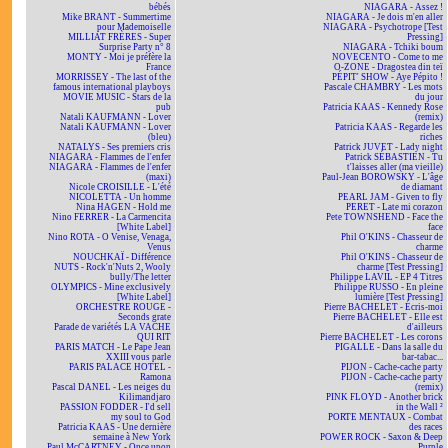
bébés
NIAGARA - Assez !
Mike BRANT - Summertime
NIAGARA - Je dois m'en aller
pour Mademoiselle
NIAGARA - Psychotrope [Test
MILLIAT FRÈRES - Super
Pressing]
Surprise Party n° 8
NIAGARA - Tchiki boum
MONTY - Moi je préfère la
NOVECENTO - Come to me
France
O-ZONE - Dragostea din teï
MORRISSEY - The last of the
PÉPIT' SHOW - Aye Pépito !
famous international playboys
Pascale CHAMBRY - Les mots
MOVIE MUSIC - Stars de la
du jour
pub
Patricia KAAS - Kennedy Rose
Natali KAUFMANN - Lover
(remix)
Natali KAUFMANN - Lover
Patricia KAAS - Regarde les
(bleu)
riches
NATALYS - Ses premiers cris
Patrick JUVET - Lady night
NIAGARA - Flammes de l'enfer
Patrick SÉBASTIEN - Tu
NIAGARA - Flammes de l'enfer
t'laisses aller (ma vieille)
(maxi)
Paul-Jean BOROWSKY - L'âge
Nicole CROISILLE - L'été
de diamant
NICOLETTA - Un homme
PEARL JAM - Given to fly
Nina HAGEN - Hold me
PERET - Late mi corazon
Nino FERRER - La Carmencita
Pete TOWNSHEND - Face the
[White Label]
face
Nino ROTA - O Venise, Venaga,
Phil O'KINS - Chasseur de
Venus
charme
NOUCHKAÏ - Différence
Phil O'KINS - Chasseur de
NUTS - Rock'n'Nuts 2, Wooly
charme [Test Pressing]
bully/The letter
Philippe LAVIL - EP 4 Titres
OLYMPICS - Mine exclusively
Philippe RUSSO - En pleine
[White Label]
lumière [Test Pressing]
ORCHESTRE ROUGE -
Pierre BACHELET - Écris-moi
Seconds grate
Pierre BACHELET - Elle est
Parade de variétés LA VACHE
d'ailleurs
QUI RIT
Pierre BACHELET - Les corons
PARIS MATCH - Le Pape Jean
PIGALLE - Dans la salle du
XXIII vous parle
bar-tabac...
PARIS PALACE HOTEL -
PIJON - Cache-cache party
Ramona
PIJON - Cache-cache party
Pascal DANEL - Les neiges du
(remix)
Kilimandjaro
PINK FLOYD - Another brick
PASSION FODDER - I'd sell
in the Wall ²
my soul to God
PORTE MENTAUX - Combat
Patricia KAAS - Une dernière
des races
semaine à New York
POWER ROCK - Saxon & Deep
Paul McCARTNEY - Once upon
Purple