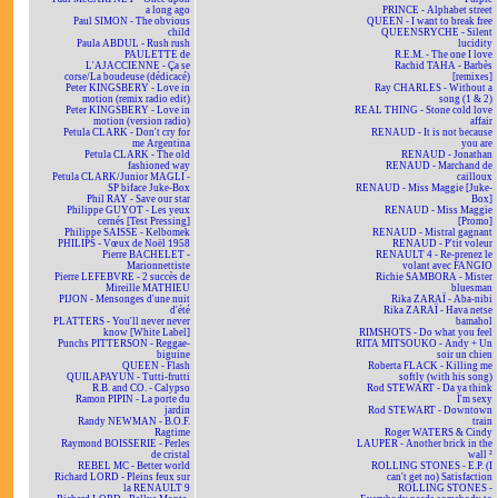
a long ago
PRINCE - Alphabet street
Paul SIMON - The obvious
QUEEN - I want to break free
child
QUEENSRYCHE - Silent
Paula ABDUL - Rush rush
lucidity
PAULETTE de
R.E.M. - The one I love
L'AJACCIENNE - Ça se
Rachid TAHA - Barbès
corse/La boudeuse (dédicacé)
[remixes]
Peter KINGSBERY - Love in
Ray CHARLES - Without a
motion (remix radio edit)
song (1 & 2)
Peter KINGSBERY - Love in
REAL THING - Stone cold love
motion (version radio)
affair
Petula CLARK - Don't cry for
RENAUD - It is not because
me Argentina
you are
Petula CLARK - The old
RENAUD - Jonathan
fashioned way
RENAUD - Marchand de
Petula CLARK/Junior MAGLI -
cailloux
SP biface Juke-Box
RENAUD - Miss Maggie [Juke-
Phil RAY - Save our star
Box]
Philippe GUYOT - Les yeux
RENAUD - Miss Maggie
cernés [Test Pressing]
[Promo]
Philippe SAISSE - Kelbomek
RENAUD - Mistral gagnant
PHILIPS - Vœux de Noël 1958
RENAUD - P'tit voleur
Pierre BACHELET -
RENAULT 4 - Re-prenez le
Marionnettiste
volant avec FANGIO
Pierre LEFEBVRE - 2 succès de
Richie SAMBORA - Mister
Mireille MATHIEU
bluesman
PIJON - Mensonges d'une nuit
Rika ZARAÏ - Aba-nibi
d'été
Rika ZARAÏ - Hava netse
PLATTERS - You'll never never
bamahol
know [White Label]
RIMSHOTS - Do what you feel
Punchs PITTERSON - Reggae-
RITA MITSOUKO - Andy + Un
biguine
soir un chien
QUEEN - Flash
Roberta FLACK - Killing me
QUILAPAYUN - Tutti-frutti
softly (with his song)
R.B. and CO. - Calypso
Rod STEWART - Da ya think
Ramon PIPIN - La porte du
I'm sexy
jardin
Rod STEWART - Downtown
Randy NEWMAN - B.O.F.
train
Ragtime
Roger WATERS & Cindy
Raymond BOISSERIE - Perles
LAUPER - Another brick in the
de cristal
wall ²
REBEL MC - Better world
ROLLING STONES - E.P. (I
Richard LORD - Pleins feux sur
can't get no) Satisfaction
la RENAULT 9
ROLLING STONES -