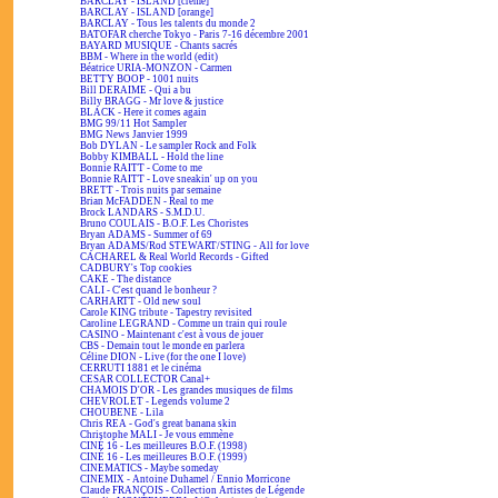
BARCLAY - ISLAND [crème]
BARCLAY - ISLAND [orange]
BARCLAY - Tous les talents du monde 2
BATOFAR cherche Tokyo - Paris 7-16 décembre 2001
BAYARD MUSIQUE - Chants sacrés
BBM - Where in the world (edit)
Béatrice URIA-MONZON - Carmen
BETTY BOOP - 1001 nuits
Bill DERAIME - Qui a bu
Billy BRAGG - Mr love & justice
BLACK - Here it comes again
BMG 99/11 Hot Sampler
BMG News Janvier 1999
Bob DYLAN - Le sampler Rock and Folk
Bobby KIMBALL - Hold the line
Bonnie RAITT - Come to me
Bonnie RAITT - Love sneakin' up on you
BRETT - Trois nuits par semaine
Brian McFADDEN - Real to me
Brock LANDARS - S.M.D.U.
Bruno COULAIS - B.O.F. Les Choristes
Bryan ADAMS - Summer of 69
Bryan ADAMS/Rod STEWART/STING - All for love
CACHAREL & Real World Records - Gifted
CADBURY's Top cookies
CAKE - The distance
CALI - C'est quand le bonheur ?
CARHARTT - Old new soul
Carole KING tribute - Tapestry revisited
Caroline LEGRAND - Comme un train qui roule
CASINO - Maintenant c'est à vous de jouer
CBS - Demain tout le monde en parlera
Céline DION - Live (for the one I love)
CERRUTI 1881 et le cinéma
CESAR COLLECTOR Canal+
CHAMOIS D'OR - Les grandes musiques de films
CHEVROLET - Legends volume 2
CHOUBENE - Lila
Chris REA - God's great banana skin
Christophe MALI - Je vous emmène
CINÉ 16 - Les meilleures B.O.F. (1998)
CINÉ 16 - Les meilleures B.O.F. (1999)
CINEMATICS - Maybe someday
CINEMIX - Antoine Duhamel / Ennio Morricone
Claude FRANÇOIS - Collection Artistes de Légende