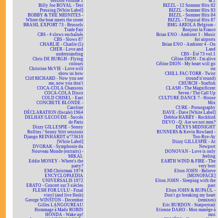
session volume 1
& 2
Billy Joe ROYAL - Test
BIZZL - 12 Sommer Hits 82
Pressing [White Label]
BIZZL - Sommer Hits 83
BOBBY & THE MIDNITES -
BIZZL - Sommer Hits 84
Where the beat meets the street
BIZZL - Tropical Hits 87
BRASIL EXPORT 73 - Brussels
BMG ARIOLA Belgium -
Trade Fair
Bonjour la France
CBS - 4 slows enchaînés
Brian ENO - Ambient 1 - Music
CBS - Slows 87
for airports
CHARLIE - Charlie (5)
Brian ENO - Ambient 4 - On
CHER - Love and
Land
understanding
CBS - Été 73 vol.1
Chris DE BURGH - Flying
Céline DION - I'm alive
colours
Céline DION - My heart will go
Christine McVIE - Love will
on
show us how
CHILL FAC-TORR - Twist
Cliff RICHARD - Now you see
(round'n'round)
me, now you don't
CHURCH - Starfish
COCA-COLA Chansons
CLASH - The Magnificent
COCA-COLA Disco
Seven / The Call Up
COLD CHISEL - East
CULTURE DANCE 7 - House
CONCRETE BLONDE -
Mix
Caroline
CURE - Pornography
DÉCLARATION (fiscale) 1964
DAVE - Dave [White Label]
DELHAY/LECOUDE - Succès
Debbie HARRY - Rockbird
de Paris
DEVO - Q: Are we not men?
Dizzy GILLESPIE - Sonny
DEXYS MIDNIGHT
Rollins / Sonny Stitt sessions
RUNNERS & Kevin Rowland -
Django REINHARDT n°73610
Too-Rye-Ay
[White Label]
Dizzy GILLESPIE - At
DVORAK - Symphonie du
Newport
Nouveau Monde (extraits) -
DONOVAN - Love is only
MIKAL
feeling
Eddie MONEY - Where's the
EARTH WIND & FIRE - The
party?
very best
EMI Christmas 1974
Elton JOHN - Believe
ENCYCLOPAEDIA
[MONOFACE]
UNIVERSALIS 1972
Elton JOHN - Sleeping with the
ERATO - Concert sur 3 siècles
past
FLESH FOR LULU - Final
Elton JOHN & RUPAUL -
vinyl (and live flesh)
Don't go breaking my heart
George WINSTON - December
(remixes)
Gilles LANGOUREAU
Eric BURDON - Starportrait
Hommage à Mado ROBIN
Etienne DAHO - Mon manège à
HONDA - Wake up!
moi