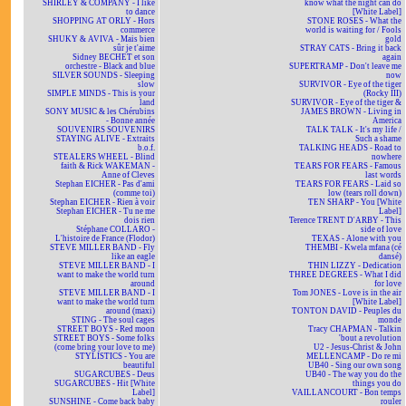
SHIRLEY & COMPANY - I like
know what the night can do
to dance
[White Label]
SHOPPING AT ORLY - Hors
STONE ROSES - What the
commerce
world is waiting for / Fools
SHUKY & AVIVA - Mais bien
gold
sûr je t'aime
STRAY CATS - Bring it back
Sidney BECHET et son
again
orchestre - Black and blue
SUPERTRAMP - Don't leave me
SILVER SOUNDS - Sleeping
now
slow
SURVIVOR - Eye of the tiger
SIMPLE MINDS - This is your
(Rocky III)
land
SURVIVOR - Eye of the tiger &
SONY MUSIC & les Chérubins
JAMES BROWN - Living in
- Bonne année
America
SOUVENIRS SOUVENIRS
TALK TALK - It's my life /
STAYING ALIVE - Extraits
Such a shame
b.o.f.
TALKING HEADS - Road to
STEALERS WHEEL - Blind
nowhere
faith & Rick WAKEMAN -
TEARS FOR FEARS - Famous
Anne of Cleves
last words
Stephan EICHER - Pas d'ami
TEARS FOR FEARS - Laid so
(comme toi)
low (tears roll down)
Stephan EICHER - Rien à voir
TEN SHARP - You [White
Stephan EICHER - Tu ne me
Label]
dois rien
Terence TRENT D'ARBY - This
Stéphane COLLARO -
side of love
L'histoire de France (Flodor)
TEXAS - Alone with you
STEVE MILLER BAND - Fly
THEMBI - Kwela mfana (cé
like an eagle
dansé)
STEVE MILLER BAND - I
THIN LIZZY - Dedication
want to make the world turn
THREE DEGREES - What I did
around
for love
STEVE MILLER BAND - I
Tom JONES - Love is in the air
want to make the world turn
[White Label]
around (maxi)
TONTON DAVID - Peuples du
STING - The soul cages
monde
STREET BOYS - Red moon
Tracy CHAPMAN - Talkin
STREET BOYS - Some folks
'bout a revolution
(come bring your love to me)
U2 - Jesus-Christ & John
STYLISTICS - You are
MELLENCAMP - Do re mi
beautiful
UB40 - Sing our own song
SUGARCUBES - Deus
UB40 - The way you do the
SUGARCUBES - Hit [White
things you do
Label]
VAILLANCOURT - Bon temps
SUNSHINE - Come back baby
rouler