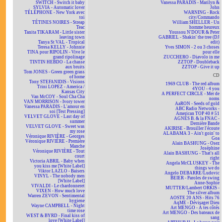
SWITCH - Switch it baby
Vanessa PARADIS - Marilyn &
SYLVIA - Automatic lover
John
TÉLÉPHONE - New York avec
WARNING - Rock
toi
city/Commando
TÉTINES NOIRES - Streap
William SHELLER - Un
Teac
homme heureux
Tanita TIKARAM - Little sister
Youssou N'DOUR & Peter
leaving town
GABRIEL - Shakin' the tree (DJ
Tanya St VAL - Tropical
edit)
Teresa KELLY - Johnnie
Yves SIMON - 2 ou 3 choses
TINA pour RIPOLIN - Vive le
pour elle
grand ripolinage
ZUCCHERO - Diavolo in me
TINTIN HEBDO - La chasse
ZZTOP - Doubleback
aux bruits
ZZTOP - Give it up
Tom JONES - Green green grass
CD
of home
Tony STEFANIDIS - Visions
1969 CLUB - The red album
Trini LOPEZ - America /
4YOU - 4 you
Kansas City
A PERFECT CIRCLE - Mer de
Van McCOY - Soul Cha Cha
noms
VAN MORRISON - Ivory tower
AaRON - Seeds of gold
Vanessa PARADIS - L'amour en
ABC Radio Networks -
soi [Test Pressing]
American TOP 40 # 51
VELVET GLOVE - Last day of
AGNÈS B. & la FNAC -
summer
Dernière Bande
VELVET GLOVE - Sweet was
AKIRISE - Brouiller l'écoute
my rose
ALABAMA 3 - Ain't goin' to
Véronique RIVIÈRE - Georges
Goa
Véronique RIVIÈRE - Première
Alain BASHUNG - Osez
Manche
Joséphine
Véronique RIVIÈRE - Tout
Alain BASHUNG - That's all
court
right
Victoria ABRIL - Baby when
Angela McCLUSKEY - The
you kiss me [White Label]
things we do
Viktor LAZLO - Baisers
Angelo DEBARRE/Ludovic
VINYL - The nobody men
BEIER - Paroles de swing
[White Label]
Anne-Sophie
VIVALDI - Le chardonneret
MUTTER/Lambert ORKIS -
VIXEN - How much love
The silver album
Warren ZEVON - Sentimental
AOSTE 20 ANS - Hits 76
hygiene
AqME - Dévisager Dieu
Wayne CAMPBELL - Night
Art MENGO - À tes côtés
time rose
Art MENGO - Des bateaux de
WEST & BYRD - Final kiss of
sang
love [White Label]