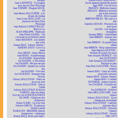
putains
Hubert-Félix THIÉFAINE -
Jean LAPOINTE - Tu jongles
Sweet amanite phalloïde queen
avec ma vie [Test Pressing]
Iggy POP - Cry for love
Jean TOPART - Peugeot 604 SL
IMAGES - Maîtresse (maxi)
V6
IMAGES - Maîtresse (touche
Jean-Bruno FALGUIÈRE - Les
pas à mes tresses)
écrans de cinéma
INXS - Devil inside
Jean-Louis ROLLAND - La
IRRÉSISTIBLES - My year is a
jeunesse est finie [Test
day
Pressing]
Isabelle ADJANI - Princesse au
Jean-Patrick CAPDEVIELLE -
petit pois
Born to cry
JACNO - Les langues
JEAN-PHILIPPE - Pardonne
étrangères
Jean-Pierre CASSEL - On
Jacques BREL - Amsterdam
s'accorde et on [White Label]
Jane BIRKIN - Amours des
Jeane MANSON - Les larmes
feintes
aux yeux
Jane BIRKIN - Et quand bien
Jeanne MAS - Johnny Johnny ²
même
JEREMY DAYS - Give it a
Jane BIRKIN - Help camionneur
name
Jean-Baptiste QUENIN -
Jerry REED - Amos Moses
Veilleur de toutes les nuits
Joan BAEZ - Asimbonanga
Jean-Jacques DEBOUT - Un
Joe DASSIN - Kanterbräu
mot [ACÉTATE]
Joe DASSIN - L'été indien
Jean-Jacques GOLDMAN -
Joe DASSIN - Me que me que
Puisque tu pars
Joe DASSIN - Quand on a seize
Jean-Paul GAULTIER - Noisy
ans
(remix)
Joe DASSIN - Vive moi
Jeanne MAS - Cœur en stéréo
Joe JACKSON - Stranger than
(nouvelle version)
fiction
Jeanne MAS - Johnny Johnny
Johnny HALLYDAY - Dans un
Jeanne MAS - L'enfant
an ou un jour
JENNIFER - Amour express
Johnny HALLYDAY - Que je
Joe COCKER - Unchain my
t'aime
heart
Johnny HALLYDAY & Sylvie
Joe SATRIANI - I believe
VARTAN - Bye bye baby
John MELLENCAMP - Last
Joye du vin à CHÂTEAUNEUF
chance
DU PAPE - Chansons des
Johnny HALLYDAY - Ça ne
échansons
change pas un homme
Julien CLERC - Ce n'est rien
Johnny HALLYDAY - Cadillac
Juliette GRÉCO - Ta jalousie
(picture-disc)
[White Label]
Johnny HALLYDAY - Derrière
KARAJAN - BRAHMS, danses
l'amour
hongroises + catalogue
Johnny HALLYDAY - Succès
Kenny BALL & his jazz band -
1961-1973