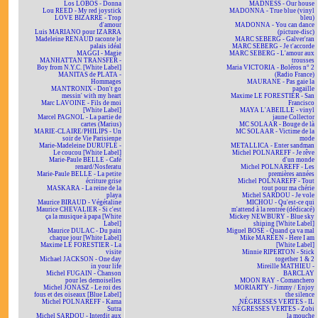
Los LOBOS - Donna
MADNESS - Our house
Lou REED - My red joystick
MADONNA - True blue (vinyl
LOVE BIZARRE - Trop
bleu)
d'amour
MADONNA - You can dance
Luis MARIANO pour IZARRA
(picture-disc)
Madeleine RENAUD raconte le
MARC SEBERG - Galver'ran
palais idéal
MARC SEBERG - Je t'accorde
MAGGI - Magie
MARC SEBERG - L'amour aux
MANHATTAN TRANSFER -
trousses
Boy from N.Y.C. [White Label]
Maria VICTORIA - Boléros n° 2
MANITAS de PLATA -
(Radio France)
Hommages
MAURANE - Pas gaie la
MANTRONIX - Don't go
pagaille
messin' with my heart
Maxime LE FORESTIER - San
Marc LAVOINE - Fils de moi
Francisco
[White Label]
MAYA L'ABEILLE - vinyl
Marcel PAGNOL - La partie de
jaune Collector
cartes (Marius)
MC SOLAAR - Bouge de là
MARIE-CLAIRE/PHILIPS - Un
MC SOLAAR - Victime de la
soir de Vie Parisienne
mode
Marie-Madeleine DURUFLÉ -
METALLICA - Enter sandman
Le coucou [White Label]
Michel POLNAREFF - Je rêve
Marie-Paule BELLE - Café
d'un monde
renard/Nosferatu
Michel POLNAREFF - Les
Marie-Paule BELLE - La petite
premières années
écriture grise
Michel POLNAREFF - Tout
MASKARA - La reine de la
tout pour ma chérie
playa
Michel SARDOU - Je vole
Maurice BIRAUD - Végétaline
MICHOU - Qu'est-ce qui
Maurice CHEVALIER - Si c'est
m'attend à la rentrée (dédicacé)
ça la musique à papa [White
Mickey NEWBURY - Blue sky
Label]
shining [White Label]
Maurice DULAC - Du pain
Miguel BOSÉ - Quand ça va mal
chaque jour [White Label]
Mike MAREEN - Here I am
Maxime LE FORESTIER - La
[White Label]
visite
Minnie RIPERTON - Stick
Michael JACKSON - One day
together 1 & 2
in your life
Mireille MATHIEU -
Michel FUGAIN - Chanson
BARCLAY
pour les demoiselles
MOON RAY - Comanchero
Michel JONASZ - Le roi des
MORIARTY - Jimmy / Enjoy
fous et des oiseaux [Blue Label]
the silence
Michel POLNAREFF - Kama
NÉGRESSES VERTES - IL
Sutra
NÉGRESSES VERTES - Zobi
Michel SARDOU - Interdit aux
la mouche