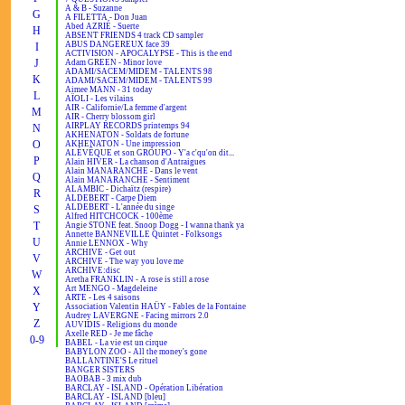
A & B - Suzanne
G
A FILETTA - Don Juan
Abed AZRIÉ - Suerte
H
ABSENT FRIENDS 4 track CD sampler
ABUS DANGEREUX face 39
I
ACTIVISION - APOCALYPSE - This is the end
J
Adam GREEN - Minor love
ADAMI/SACEM/MIDEM - TALENTS 98
K
ADAMI/SACEM/MIDEM - TALENTS 99
Aimee MANN - 31 today
L
AÏOLI - Les vilains
AIR - Californie/La femme d'argent
M
AIR - Cherry blossom girl
AIRPLAY RECORDS printemps 94
N
AKHENATON - Soldats de fortune
O
AKHENATON - Une impression
ALÉVÊQUE et son GROUPO - Y'a c'qu'on dit...
P
Alain HIVER - La chanson d'Antraigues
Alain MANARANCHE - Dans le vent
Q
Alain MANARANCHE - Sentiment
ALAMBIC - Dichaïtz (respire)
R
ALDEBERT - Carpe Diem
ALDEBERT - L'année du singe
S
Alfred HITCHCOCK - 100ème
T
Angie STONE feat. Snoop Dogg - I wanna thank ya
Annette BANNEVILLE Quintet - Folksongs
U
Annie LENNOX - Why
ARCHIVE - Get out
V
ARCHIVE - The way you love me
ARCHIVE:disc
W
Aretha FRANKLIN - A rose is still a rose
Art MENGO - Magdeleine
X
ARTE - Les 4 saisons
Y
Association Valentin HAÜY - Fables de la Fontaine
Audrey LAVERGNE - Facing mirrors 2.0
Z
AUVIDIS - Religions du monde
Axelle RED - Je me fâche
0-9
BABEL - La vie est un cirque
BABYLON ZOO - All the money's gone
BALLANTINE'S Le rituel
BANGER SISTERS
BAOBAB - 3 mix dub
BARCLAY - ISLAND - Opération Libération
BARCLAY - ISLAND [bleu]