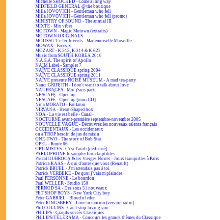
Michelle SHOCKED - Come a long way
MIDFIELD GENERAL @ the boutique
Milla JOVOVICH - Gentleman who fell
Milla JOVOVICH - Gentleman who fell (promo)
MINISTRY OF SOUND - The annual III
MIXTE - Mix vibes
MOTOWN - Magic Motown (extraits)
MOTOWN ORIGINALS
MOUSSU T e lei Jovents - Mademoiselle Marseille
MOWAX - Faces Z
MOZART - K.313, K.314 & K.622
Music from SOUTH KOREA 2010
N.A.S.A. The spirit of Apollo
NAIM Label - Sampler 7
NAÏVE CLASSIQUE spring 2004
NAÏVE CLASSIQUE spring 2011
NAÏVE présente NOISE MUSEUM - A mad tea-party
Nanci GRIFFITH - I don't want to talk about love
NAUFRAGÉS - Moi j'suis parti
NESCAFÉ - Open up
NESCAFÉ - Open up [mini CD]
Nina MORATO - Fanfaron
NIRVANA - Heart-Shaped box
NOA - La vie est belle - Canal+
NOCTURNE avant-première septembre-novembre 2005
NOUVELLE VAGUE - Découvrez les nouveaux talents français
OCCIDENTAUX - Les occidentaux
on a TROP besoin de jus de raisin
ONE-TWO - The story of Bob Star
OPEL - Route 66
OPTIMISTES - C'est l'aïoli [dédicacé]
PARLOPHONE le sampler Inrockuptibles
Pascal DUBROCA & les Vierges Noires - Jours tranquilles à Paris
Patricia KAAS - À qui d'autre que vous (Renault)
Patrick BRUEL - J'm'attendais pas à toi
Patrick VERBEKE - De quoi j'vais m'plaindre
Paul PERSONNE - Le bourdon
Paul WELLER - Studio 150
PERNOD SA - Des sons 51 nouveaux
PET SHOP BOYS - New York City boy
Peter GABRIEL - Blood of eden
Peter KINGSBERY - Love in motion (version radio)
Phil COLLINS - Can't stop loving you
PHILIPS - Grands succès Classiques
PHILIPS/TÉLÉRAMA - Concours les grands thèmes du Classique