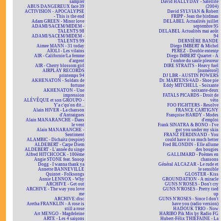
sampler
David HALLYDAY - Satellite
ABUS DANGEREUX face 39
(2004)
ACTIVISION - APOCALYPSE
David SYLVIAN & Robert
- This is the end
FRIPP - Jean the birdman
Adam GREEN - Minor love
DELABEL Actualités juillet
ADAMI/SACEM/MIDEM -
septembre 95
TALENTS 98
DELABEL Actualités mai août
ADAMI/SACEM/MIDEM -
94
TALENTS 99
DERNIÈRE BANDE
Aimee MANN - 31 today
Diego IMBERT & Michel
AÏOLI - Les vilains
PEREZ - Double entente
AIR - Californie/La femme
Diego IMBERT Quartet - À
d'argent
l'ombre du saule pleureur
AIR - Cherry blossom girl
DIRE STRAITS - Heavy fuel
AIRPLAY RECORDS
[numéroté]
printemps 94
DJ LBR - AUSTIN POWERS
AKHENATON - Soldats de
Dr. MARTENS/4AD - Shoe pie
fortune
Eddy MITCHELL - Soixante
AKHENATON - Une
soixante-deux
impression
FATALS PICARDS - Droit de
ALÉVÊQUE et son GROUPO -
véto
Y'a c'qu'on dit...
FOO FIGHTERS - Resolve
Alain HIVER - La chanson
FRANCE CARTIGNY
d'Antraigues
Françoise HARDY - Modes
Alain MANARANCHE - Dans
d'emploi
le vent
Frank SINATRA & BONO - I've
Alain MANARANCHE -
got you under my skin
Sentiment
FRANZ FERDINAND - You
ALAMBIC - Dichaïtz (respire)
could have it so much better
ALDEBERT - Carpe Diem
Fred BLONDIN - Elle allume
ALDEBERT - L'année du singe
des bougies
Alfred HITCHCOCK - 100ème
GALLIMARD - Poèmes en
Angie STONE feat. Snoop
chansons
Dogg - I wanna thank ya
Général ALCAZAR - Le rude et
Annette BANNEVILLE
le sensible
Quintet - Folksongs
GLOSTER - Kiss
Annie LENNOX - Why
GROUNDATION - A miracle
ARCHIVE - Get out
GUNS N'ROSES - Don't cry
ARCHIVE - The way you love
GUNS N'ROSES - Pretty tied
me
up
ARCHIVE:disc
GUNS N'ROSES - Since I don't
Aretha FRANKLIN - A rose is
have you (radio version)
still a rose
HADOUK TRIO - Now
Art MENGO - Magdeleine
HARIBO Pik Mix by Radio FG
ARTE - Les 4 saisons
Hubert-Félix THIÉFAINE - La