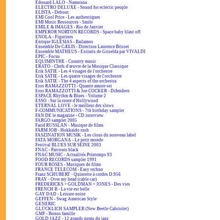
Edouard LALO - Namouna
ELECTRO DELUXE - Sound for eclectic people
ELISTA - Debout
EMI Cool Price - Les authentiques
EMI Music Ressources - Smile
EMILE & IMAGES - Rio de Janvier
EMPEROR NORTON RECORDS - Space baby blast off
ENOLA - Figurines
Enrique IGLESIAS - Bailamos
Ensemble De CÆLIS - Direction Laurence Brisset
Ensemble MATHEUS - Extraits de Griselda par VIVALDI
EPIC - Focus
EQUIMINTHE - Country music
ERATO - Chefs d'œuvre de la Musique Classique
Erik SATIE - Les 4 visages de l'orchestre
Erik SATIE - Les quatre visages de l'orchestre
Erik SATIE - The 4 aspects of the orchestra
Eros RAMAZZOTTI - Quanto amore sei
Eros RAMAZZOTTI & Joe COCKER - Difendero
ESPACE Rhythm & Blues - Volume 2
ESSO - Sur la route d'Hollywood
ETERNAL LOVE - le meilleur des slows
F-COMMUNICATIONS - 7th birthday sampler
FAN DE le magazine - CD interview
FARGO sampler 2005
Farid RUSSLAN - Musique de films
FARM JOB - Hokkaïdo rush
FASZINATION MUSIK - Les clous du nouveau label
FATA MORGANA - Le petit monde
Festival BLUES SUR SEINE 2003
FNAC - Parcours black
FNAC MUSIC - Actualités Printemps 93
FOOD RECORDS sampler 1991
FOUR ROSES - Musiques de films
FRANCE TELECOM - Easy techno
Franz SCHUBERT - Quintette à cordes D.956
FRAY - Over my head (cable car)
FREDERICKS + GOLDMAN + JONES - Des vies
FRENCH B - La vie est belle
GAY DAD - Leisure noise
GEFFEN - Swag American Style
GENERIC
GLÜCKLICH SAMPLER (New Beetle Cabriolet)
GMF - Bonus famille
GOLD JAZZ - 12 grands noms du jazz