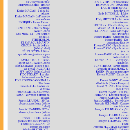
on with you like that
Dick RIVERS - Je t'ai reconnue
Emmylou HARRIS - Rose of
Dolly PARTON - Downtown
Cimarron
EARTH WIND & FIRE -
Enrico MACIAS - 2 ailes & 3
Saturday nite
plumes
Eddy MITCHELL - Lèche-
Enrico MACIAS - La France de
bottes blues
mon enfance
Eddy MITCHELL - Soixante
ENRIQUÉ - J'aime, J'aime...
soixante-deux
[dédicacé]
EDITH NYLON - Edith Nylon
ENZO ENZO - Blanche Neige
Edouard BAER - La bostella
[White Label]
ELEGANCE - Jamais de risque
Erik MONTRY - Des fleurs et
[Test Pressing]
des fusils
Etienne DAHO - Caribbean sea
ETHNIKOLOR
Etienne DAHO - Des
F.LEMARQUE/MARTIN
attractions désastre
CIRCUS - Succès de Paris
Etienne DAHO - Epaule tattoo
[White Label]
Etienne DAHO - Epaule tattoo
FÉLIX POTIN - Édition
(maxi)
spéciale inauguration super-
Etienne DAHO - Il ne dira pas
marché
[White Label]
FAMILLE FOUX - Un très
Etienne DAHO - Les voyages
joyeux Noël... [White Label]
immobiles
Félix FAIRANO - Moi je n'suis
EURYTHMICS - Sweet dreams
pas pressé [ACÉTATE]
(are made of this) REMIX 91
FFF - AC² N [White Label]
FARID - Un amour montagne
FIDO STEAKY - Les plus
Florent PAGNY - Ça fait des
belles musiques de films
nuits
FINE YOUNG CANNIBALS -
Florent PAGNY - Comme
The flame
d'habitude [Claude François]
France GALL - La chanson
Florent PAGNY - Jolie môme
d'Azima
[Léo Ferré]
Francis CABREL & Mercedes
Florent PAGNY - Tue-moi
SOSA - Yo vengo a ofrecer mi
FORBANS - Lève ton ful de là
corazon
Francis CABREL - Je rêve
Francis LEANDRI - EP Ton
Francis CABREL - Petite Marie
absence, ton silence [White
François FELDMAN - Comme
Label]
une évidence
Francis LEANDRI - SP Ton
François FELDMAN - Le p'tit
absence, ton silence [White
cireur
Label]
François FELDMAN - Les
Franck DIDIER - Pour la
valses de Vienne
première fois [Test Pressing]
François FELDMAN - Petit
François FELDMAN - Le
Frank
serpent qui danse
François FELDMAN & Joniece
Frédéric BERTHELOT -
JAMISON - J'ai peur