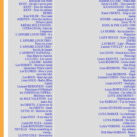
Hawaiian war chant
Jonathan STUART - Wako man
KENT - On fait c'qu'on peut
Julien CLERC - This melody
KENT - Tous les mômes
KAJAGOOGOO - Too shy
KENT - Tous les mômes
(midnight mix)
REMIX
Karen CHERYL - Sing to me
Kim WILDE - You came
mama
KIRSTEN - Over the rainbow
KNORR - campagne Europe 1
[White Label]
hiver 78-79
KRÉMA HOLLYWOOD -
KOOL & THE GANG 1990
J.STRAUSS fils, Valse de
hitmix
l'empereur
LA FEMME - Sur la planche /
L'AFFAIRE LOUIS TRIO - Il y
Françoise
a ceux
LADY ROUGE - Eyes of mars
L'AFFAIRE LOUIS TRIO -
[DIOR]
Nous on a tout
LAURENT - Lady / Pharaon
L'AFFAIRE LOUIS TRIO -
Laurent VOULZY - Le soleil
Succès de larmes
donne
L'AFFRONT NATIONAL -
Lee LEWIS - French kiss [Test
Jean-Marie tu charries
Pressing]
LA LUNA - Les cactus
Lenny KRAVITZ - Let love rule
LAZARE - Infidèle
Leon REDBONE - Gotta shake
Lee DORSEY - Shortnin' bread
that thing
[monoface White Label]
Leon REDBONE - Play Gipsy
Lee ELDRED - How's your
play
love life 1&2
Leon REDBONE - Sugar
Lee REED - Ram ram jam
Leonard COHEN - First we take
Lena GOLD - Radio [Blue
Manhattan
Label]
Linda SCOTT - Starlight,
Leonard BERNSTEIN - Gaîté
starbright
Parisienne d'Offenbach
Louis BERTIGNAC et les
les JARDINS de l'OPÉRA -
Visiteurs - Ces idées-là
Meilleurs vœux
LOVE AND MONEY -
les MAX VALENTIN - Les
Halleluiah man
maux dits
Luc FAIRDAN - T'as de beaux
les OBJETS - L'hiver est là
lolos
les OBJETS - Sarah
Lucien JEUNESSE raconte les
LEVEL 42 - Heaven in my
3 ours
hands
LUNA PARKER - Le challenge
Liane FOLY - Il est mort le
des espoirs
soleil
LUNA PARKER - Tes états
Linda DE SUZA - Amalia
d'âme Eric
Linda RONSTADT/Aaron
Lydia VERKINE - La mélodie
NEVILLE - When something is
des enfants
wrong...
M & Mme FAIRDAN - Beaux
LLOYD COLE - Downtown
lolos