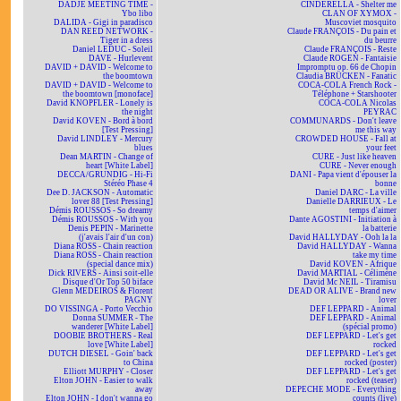
DADJE MEETING TIME -
CINDERELLA - Shelter me
Ybo libo
CLAN OF XYMOX -
DALIDA - Gigi in paradisco
Muscoviet mosquito
DAN REED NETWORK -
Claude FRANÇOIS - Du pain et
Tiger in a dress
du beurre
Daniel LEDUC - Soleil
Claude FRANÇOIS - Reste
DAVE - Hurlevent
Claude ROGEN - Fantaisie
DAVID + DAVID - Welcome to
Impromptu op. 66 de Chopin
the boomtown
Claudia BRÜCKEN - Fanatic
DAVID + DAVID - Welcome to
COCA-COLA French Rock -
the boomtown [monoface]
Téléphone + Starshooter
David KNOPFLER - Lonely is
COCA-COLA Nicolas
the night
PEYRAC
David KOVEN - Bord à bord
COMMUNARDS - Don't leave
[Test Pressing]
me this way
David LINDLEY - Mercury
CROWDED HOUSE - Fall at
blues
your feet
Dean MARTIN - Change of
CURE - Just like heaven
heart [White Label]
CURE - Never enough
DECCA/GRUNDIG - Hi-Fi
DANI - Papa vient d'épouser la
Stéréo Phase 4
bonne
Dee D. JACKSON - Automatic
Daniel DARC - La ville
lover 88 [Test Pressing]
Danielle DARRIEUX - Le
Démis ROUSSOS - So dreamy
temps d'aimer
Démis ROUSSOS - With you
Dante AGOSTINI - Initiation à
Denis PEPIN - Marinette
la batterie
(j'avais l'air d'un con)
David HALLYDAY - Ooh la la
Diana ROSS - Chain reaction
David HALLYDAY - Wanna
Diana ROSS - Chain reaction
take my time
(special dance mix)
David KOVEN - Afrique
Dick RIVERS - Ainsi soit-elle
David MARTIAL - Célimène
Disque d'Or Top 50 biface
David Mc NEIL - Tiramisu
Glenn MEDEIROS & Florent
DEAD OR ALIVE - Brand new
PAGNY
lover
DO VISSINGA - Porto Vecchio
DEF LEPPARD - Animal
Donna SUMMER - The
DEF LEPPARD - Animal
wanderer [White Label]
(spécial promo)
DOOBIE BROTHERS - Real
DEF LEPPARD - Let's get
love [White Label]
rocked
DUTCH DIESEL - Goin' back
DEF LEPPARD - Let's get
to China
rocked (poster)
Elliott MURPHY - Closer
DEF LEPPARD - Let's get
Elton JOHN - Easier to walk
rocked (teaser)
away
DEPECHE MODE - Everything
Elton JOHN - I don't wanna go
counts (live)