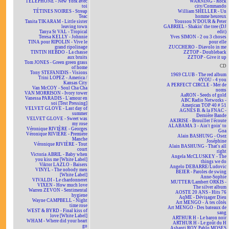
TÉLÉPHONE - New York avec
WARNING - Rock
toi
city/Commando
TÉTINES NOIRES - Streap
William SHELLER - Un
Teac
homme heureux
Tanita TIKARAM - Little sister
Youssou N'DOUR & Peter
leaving town
GABRIEL - Shakin' the tree (DJ
Tanya St VAL - Tropical
edit)
Teresa KELLY - Johnnie
Yves SIMON - 2 ou 3 choses
TINA pour RIPOLIN - Vive le
pour elle
grand ripolinage
ZUCCHERO - Diavolo in me
TINTIN HEBDO - La chasse
ZZTOP - Doubleback
aux bruits
ZZTOP - Give it up
Tom JONES - Green green grass
CD
of home
Tony STEFANIDIS - Visions
1969 CLUB - The red album
Trini LOPEZ - America /
4YOU - 4 you
Kansas City
A PERFECT CIRCLE - Mer de
Van McCOY - Soul Cha Cha
noms
VAN MORRISON - Ivory tower
AaRON - Seeds of gold
Vanessa PARADIS - L'amour en
ABC Radio Networks -
soi [Test Pressing]
American TOP 40 # 51
VELVET GLOVE - Last day of
AGNÈS B. & la FNAC -
summer
Dernière Bande
VELVET GLOVE - Sweet was
AKIRISE - Brouiller l'écoute
my rose
ALABAMA 3 - Ain't goin' to
Véronique RIVIÈRE - Georges
Goa
Véronique RIVIÈRE - Première
Alain BASHUNG - Osez
Manche
Joséphine
Véronique RIVIÈRE - Tout
Alain BASHUNG - That's all
court
right
Victoria ABRIL - Baby when
Angela McCLUSKEY - The
you kiss me [White Label]
things we do
Viktor LAZLO - Baisers
Angelo DEBARRE/Ludovic
VINYL - The nobody men
BEIER - Paroles de swing
[White Label]
Anne-Sophie
VIVALDI - Le chardonneret
MUTTER/Lambert ORKIS -
VIXEN - How much love
The silver album
Warren ZEVON - Sentimental
AOSTE 20 ANS - Hits 76
hygiene
AqME - Dévisager Dieu
Wayne CAMPBELL - Night
Art MENGO - À tes côtés
time rose
Art MENGO - Des bateaux de
WEST & BYRD - Final kiss of
sang
love [White Label]
ARTHUR H - Le baron noir
WHAM - Where did your heart
ARTHUR H - Le goût du H
go
Ashanti ROY Pablo MOSES