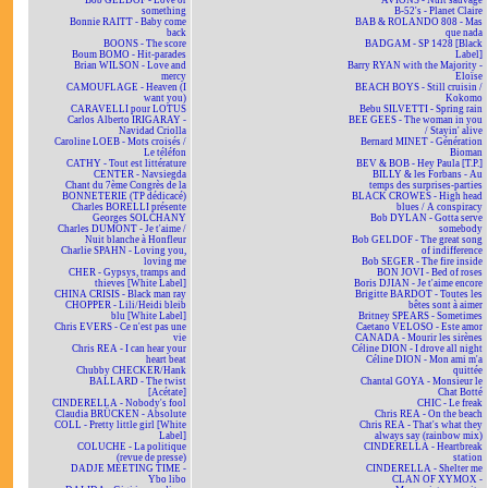
Bob GELDOF - Love or
AVIONS - Nuit sauvage
something
B-52's - Planet Claire
Bonnie RAITT - Baby come
BAB & ROLANDO 808 - Mas
back
que nada
BOONS - The score
BADGAM - SP 1428 [Black
Boum BOMO - Hit-parades
Label]
Brian WILSON - Love and
Barry RYAN with the Majority -
mercy
Eloïse
CAMOUFLAGE - Heaven (I
BEACH BOYS - Still cruisin /
want you)
Kokomo
CARAVELLI pour LOTUS
Bebu SILVETTI - Spring rain
Carlos Alberto IRIGARAY -
BEE GEES - The woman in you
Navidad Criolla
/ Stayin' alive
Caroline LOEB - Mots croisés /
Bernard MINET - Génération
Le téléfon
Bioman
CATHY - Tout est littérature
BEV & BOB - Hey Paula [T.P.]
CENTER - Navsiegda
BILLY & les Forbans - Au
Chant du 7ème Congrès de la
temps des surprises-parties
BONNETERIE (TP dédicacé)
BLACK CROWES - High head
Charles BORELLI présente
blues / A conspiracy
Georges SOLCHANY
Bob DYLAN - Gotta serve
Charles DUMONT - Je t'aime /
somebody
Nuit blanche à Honfleur
Bob GELDOF - The great song
Charlie SPAHN - Loving you,
of indifference
loving me
Bob SEGER - The fire inside
CHER - Gypsys, tramps and
BON JOVI - Bed of roses
thieves [White Label]
Boris DJIAN - Je t'aime encore
CHINA CRISIS - Black man ray
Brigitte BARDOT - Toutes les
CHOPPER - Lili/Heidi bleib
bêtes sont à aimer
blu [White Label]
Britney SPEARS - Sometimes
Chris EVERS - Ce n'est pas une
Caetano VELOSO - Este amor
vie
CANADA - Mourir les sirènes
Chris REA - I can hear your
Céline DION - I drove all night
heart beat
Céline DION - Mon ami m'a
Chubby CHECKER/Hank
quittée
BALLARD - The twist
Chantal GOYA - Monsieur le
[Acétate]
Chat Botté
CINDERELLA - Nobody's fool
CHIC - Le freak
Claudia BRÜCKEN - Absolute
Chris REA - On the beach
COLL - Pretty little girl [White
Chris REA - That's what they
Label]
always say (rainbow mix)
COLUCHE - La politique
CINDERELLA - Heartbreak
(revue de presse)
station
DADJE MEETING TIME -
CINDERELLA - Shelter me
Ybo libo
CLAN OF XYMOX -