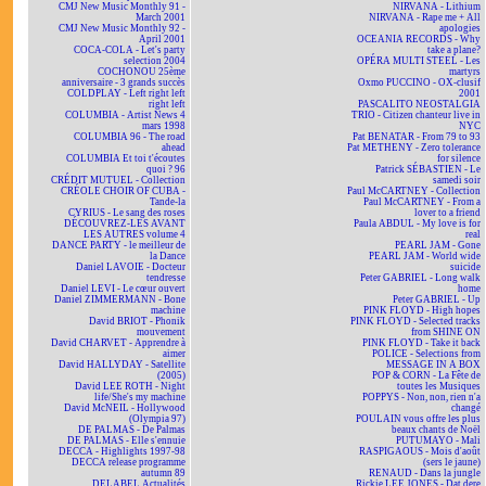
CMJ New Music Monthly 91 -
NIRVANA - Lithium
March 2001
NIRVANA - Rape me + All
CMJ New Music Monthly 92 -
apologies
April 2001
OCEANIA RECORDS - Why
COCA-COLA - Let's party
take a plane?
selection 2004
OPÉRA MULTI STEEL - Les
COCHONOU 25ème
martyrs
anniversaire - 3 grands succès
Oxmo PUCCINO - OX-clusif
COLDPLAY - Left right left
2001
right left
PASCALITO NEOSTALGIA
COLUMBIA - Artist News 4
TRIO - Citizen chanteur live in
mars 1998
NYC
COLUMBIA 96 - The road
Pat BENATAR - From 79 to 93
ahead
Pat METHENY - Zero tolerance
COLUMBIA Et toi t'écoutes
for silence
quoi ? 96
Patrick SÉBASTIEN - Le
CRÉDIT MUTUEL - Collection
samedi soir
CRÉOLE CHOIR OF CUBA -
Paul McCARTNEY - Collection
Tande-la
Paul McCARTNEY - From a
CYRIUS - Le sang des roses
lover to a friend
DÉCOUVREZ-LES AVANT
Paula ABDUL - My love is for
LES AUTRES volume 4
real
DANCE PARTY - le meilleur de
PEARL JAM - Gone
la Dance
PEARL JAM - World wide
Daniel LAVOIE - Docteur
suicide
tendresse
Peter GABRIEL - Long walk
Daniel LEVI - Le cœur ouvert
home
Daniel ZIMMERMANN - Bone
Peter GABRIEL - Up
machine
PINK FLOYD - High hopes
David BRIOT - Phonik
PINK FLOYD - Selected tracks
mouvement
from SHINE ON
David CHARVET - Apprendre à
PINK FLOYD - Take it back
aimer
POLICE - Selections from
David HALLYDAY - Satellite
MESSAGE IN A BOX
(2005)
POP & CORN - La Fête de
David LEE ROTH - Night
toutes les Musiques
life/She's my machine
POPPYS - Non, non, rien n'a
David McNEIL - Hollywood
changé
(Olympia 97)
POULAIN vous offre les plus
DE PALMAS - De Palmas
beaux chants de Noël
DE PALMAS - Elle s'ennuie
PUTUMAYO - Mali
DECCA - Highlights 1997-98
RASPIGAOUS - Mois d'août
DECCA release programme
(sers le jaune)
autumn 89
RENAUD - Dans la jungle
DELABEL Actualités
Rickie LEE JONES - Dat dere