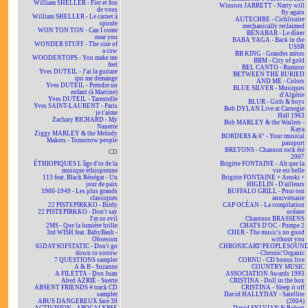
William SHELLER - Fier et fou
Winston JARRETT - Natty will
de vous
fly again
William SHELLER - Le carnet à
AUTECHRE - Cichlisuite
spirale
mechanically reclaimed
WON TON TON - Can I come
BÉNABAR - Le dîner
near you
BABA YAGA - Back in the
WONDER STUFF - The size of
USSR
a cow
BB KING - Grandes mitos
WOODENTOPS - You make me
BBM - City of gold
feel
BEL CANTO - Rumour
Yves DUTEIL - J'ai la guitare
BETWEEN THE BURIED
qui me démange
AND ME - Colors
Yves DUTEIL - Prendre un
BLUE SILVER - Musiques
enfant (à Martine)
d'Algérie
Yves DUTEIL - Tarentelle
BLUR - Girls & boys
Yves SAINT-LAURENT - Paris
Bob DYLAN Live at Carnegie
je t'aime
Hall 1963
Zachary RICHARD - My
Bob MARLEY & the Wailers -
Nanette
Kaya
Ziggy MARLEY & the Melody
BORDERS & 6° - Your musical
Makers - Tomorrow people
passport
BRETONS - Chanson rock été
CD
2007
ÉTHIOPIQUES L'âge d'or de la
Brigitte FONTAINE - Ah que la
musique éthiopienne
vie est belle
113 feat. Black Rénégat - Un
Brigitte FONTAINE + Areski +
jour de paix
HIGELIN - D'ailleurs
1900-1949 - Les plus grands
BUFFALO GRILL - Pour ton
classiques
anniversaire
22 PISTEPIRKKO - Birdy
CAP OCÉAN - La compilation
22 PISTEPIRKKO - Don't say
océane
I'm so evil
Chantons BRASSENS
2MS - Que la lumière brille
CHATS D'OC - Pompe 2
3rd WISH feat. BabyBash -
CHER - The music's no good
Obsesion
without you
65DAYSOFSTATIC - Don't go
CHRONICART/PEOPLESOUN
down to sorrow
- Chronic'Organic
7 QUESTIONS sampler
CORNU - CD bonus live
A & B - Suzanne
COUNTRY MUSIC
A FILETTA - Don Juan
ASSOCIATION Awards 1993
Abed AZRIÉ - Suerte
CRISTINA - Doll in the box
ABSENT FRIENDS 4 track CD
CRISTINA - Sleep it off
sampler
David HALLYDAY - Satellite
ABUS DANGEREUX face 39
(2004)