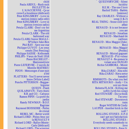
child
QUEENSRYCHE - Silent
Paula ABDUL - Rush rush
lucidity
PAULETTE de
R.E.M. - The one I love
L'AJACCIENNE - Ça se
Rachid TAHA - Barbès
corse/La boudeuse (dédicacé)
[remixes]
Peter KINGSBERY - Love in
Ray CHARLES - Without a
motion (remix radio edit)
song (1 & 2)
Peter KINGSBERY - Love in
REAL THING - Stone cold love
motion (version radio)
affair
Petula CLARK - Don't cry for
RENAUD - It is not because
me Argentina
you are
Petula CLARK - The old
RENAUD - Jonathan
fashioned way
RENAUD - Marchand de
Petula CLARK/Junior MAGLI -
cailloux
SP biface Juke-Box
RENAUD - Miss Maggie [Juke-
Phil RAY - Save our star
Box]
Philippe GUYOT - Les yeux
RENAUD - Miss Maggie
cernés [Test Pressing]
[Promo]
Philippe SAISSE - Kelbomek
RENAUD - Mistral gagnant
PHILIPS - Vœux de Noël 1958
RENAUD - P'tit voleur
Pierre BACHELET -
RENAULT 4 - Re-prenez le
Marionnettiste
volant avec FANGIO
Pierre LEFEBVRE - 2 succès de
Richie SAMBORA - Mister
Mireille MATHIEU
bluesman
PIJON - Mensonges d'une nuit
Rika ZARAÏ - Aba-nibi
d'été
Rika ZARAÏ - Hava netse
PLATTERS - You'll never never
bamahol
know [White Label]
RIMSHOTS - Do what you feel
Punchs PITTERSON - Reggae-
RITA MITSOUKO - Andy + Un
biguine
soir un chien
QUEEN - Flash
Roberta FLACK - Killing me
QUILAPAYUN - Tutti-frutti
softly (with his song)
R.B. and CO. - Calypso
Rod STEWART - Da ya think
Ramon PIPIN - La porte du
I'm sexy
jardin
Rod STEWART - Downtown
Randy NEWMAN - B.O.F.
train
Ragtime
Roger WATERS & Cindy
Raymond BOISSERIE - Perles
LAUPER - Another brick in the
de cristal
wall ²
REBEL MC - Better world
ROLLING STONES - E.P. (I
Richard LORD - Pleins feux sur
can't get no) Satisfaction
la RENAULT 9
ROLLING STONES -
Richard LORD - Rallye Monte-
Everybody needs somebody to
Carlo [dédicacé]
love
Richard LORD - The winning
ROLLING STONES - Paint It,