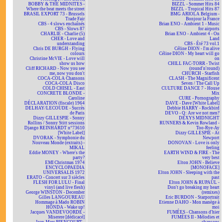
BOBBY & THE MIDNITES -
BIZZL - Sommer Hits 84
Where the beat meets the street
BIZZL - Tropical Hits 87
BRASIL EXPORT 73 - Brussels
BMG ARIOLA Belgium -
Trade Fair
Bonjour la France
CBS - 4 slows enchaînés
Brian ENO - Ambient 1 - Music
CBS - Slows 87
for airports
CHARLIE - Charlie (5)
Brian ENO - Ambient 4 - On
CHER - Love and
Land
understanding
CBS - Été 73 vol.1
Chris DE BURGH - Flying
Céline DION - I'm alive
colours
Céline DION - My heart will go
Christine McVIE - Love will
on
show us how
CHILL FAC-TORR - Twist
Cliff RICHARD - Now you see
(round'n'round)
me, now you don't
CHURCH - Starfish
COCA-COLA Chansons
CLASH - The Magnificent
COCA-COLA Disco
Seven / The Call Up
COLD CHISEL - East
CULTURE DANCE 7 - House
CONCRETE BLONDE -
Mix
Caroline
CURE - Pornography
DÉCLARATION (fiscale) 1964
DAVE - Dave [White Label]
DELHAY/LECOUDE - Succès
Debbie HARRY - Rockbird
de Paris
DEVO - Q: Are we not men?
Dizzy GILLESPIE - Sonny
DEXYS MIDNIGHT
Rollins / Sonny Stitt sessions
RUNNERS & Kevin Rowland -
Django REINHARDT n°73610
Too-Rye-Ay
[White Label]
Dizzy GILLESPIE - At
DVORAK - Symphonie du
Newport
Nouveau Monde (extraits) -
DONOVAN - Love is only
MIKAL
feeling
Eddie MONEY - Where's the
EARTH WIND & FIRE - The
party?
very best
EMI Christmas 1974
Elton JOHN - Believe
ENCYCLOPAEDIA
[MONOFACE]
UNIVERSALIS 1972
Elton JOHN - Sleeping with the
ERATO - Concert sur 3 siècles
past
FLESH FOR LULU - Final
Elton JOHN & RUPAUL -
vinyl (and live flesh)
Don't go breaking my heart
George WINSTON - December
(remixes)
Gilles LANGOUREAU
Eric BURDON - Starportrait
Hommage à Mado ROBIN
Etienne DAHO - Mon manège à
HONDA - Wake up!
moi
Jacques VANDEVOORDE -
FUMÉES - Chansons d'hier
Miserere [dédicacé]
FUMÉES II - Mélodies et