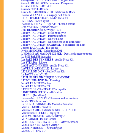
Georges de CAUNES - Lion 67 / Peugeot 404
Gérard PRESGURVIC - Prononcez Presgurvic
GLAMOUR MUSIC 1 & 2
Guesch PATTI - Blonde
Guide MUSIC BOOK - 1000 citations du Rock
Hayao MIYAZAKI - Le voyage de Chihiro
I LIKE IT LIKE THAT - Audio Press Kit
INDIENS - Sacred spirit
Isabelle BOULAY - Disque d'Or États d'amour
Jean VALTON - Tour de cabaret
Jimi HENDRIX île de Wight 1970
Johnny HALLYDAY - Mille et une vie
Johnny HALLYDAY - Portraits inédits
Johnny HALLYDAY - Que je t'aime
Johnny HALLYDAY - Quelque chose de Tennessee
Johnny HALLYDAY & CARMEL - J'oublierai ton nom
Joseph RACAILLE - Bio promo
Kylie MINOGUE - Calendrier 2001
L'HOMME AU MASQUE DE FER - Dossier de presse sonore
La MESSALINE française
LA PART DES TÉNÈBRES - Audio Press Kit
LA STRADA - Libero
LAST ACTION HERO - Audio Press Kit
LAVERIE de FAMILLE - Le best of
LE BALLON D'OR - Audio Press Kit
Le PACTE des LOUPS
LE PLUS GRAND CIRQUE DU MONDE
LE TOUBIB - DVD Test Pressing
les AILES BLEUES - Rap
les AILES BLEUES n° 3
LET HIT BE - The BEATLES a capella
LIGHTNING SEEDS - Jollification
LILICUB (1er album)
Loreena McKENNITT - The mask and mirror tour
lot de PIN'S de radios
Lucid BEAUSONGE - De Mozart à Bernstein
Martin L.GORE - Stardust
Maurice JARRE - Extraits du film EL CONDOR
Maximilian HECKER - Daylight
MCT MOBICARTE - Arnette lifestyle
MEXISONOR - Palais Garnier
MOEBIUS HENDRIX COGHE - Coffret Stardom
MORY KANTE - Nongo village
MOULIN ROUGE - The making of
MUSIC UP ! n° 5-6-7