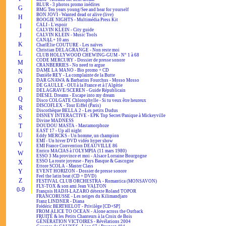
BLUR - 3 photos promo inédites
G
BMG Ten years young/See and hear for yourself
BON JOVI - Wanted dead or alive (live)
H
BOOGIE NIGHTS - Multimédia Press Kit
CALI - L'espoir
I
CALVIN KLEIN - City guide
J
CALVIN KLEIN - Music Tools
CANAL+ 10 ans
K
CharlÉlie COUTURE - Les naïves
Christian DELAGRANGE - Non reste moi
L
CLUB HOLLYWOOD CHEWING-GUM - N° 1 à 68
CODE MERCURY - Dossier de presse sonore
M
CRANBERRIES - No need to argue
DAME LA MANO - Bio promo + CD
N
Danièle REY - La complainte de la Butte
O
DAR GNAWA & Barbarins Fourchus - Mosso Mosso
DE GAULLE - OUI à la France et à l'Algérie
P
DELAGRAVE/SCEREN - Guide Républicain
DIESEL Dreams - Escape into my dream
Q
Disco COLGATE Chlorophylle - Si tu veux être heureux
DISCOFLEX - Tour Eiffel (Paris)
R
Discothèque BELLA 2 - Les petits Dudus
DISNEY INTERACTIVE - EPK Top Secret/Panique à Mickeyville
S
Divine MADNESS
T
DOUDOU MASTA - Mastamorphoze
EAST 17 - Up all night
U
Eddy MERCKS - Un homme, un champion
EMI - Un hiver DVD vidéo hyper show
V
EMI France Convention DEAUVILLE 86
Enrico MACIAS à l'OLYMPIA (11 mars 1980)
W
ESSO 3 Ma province et moi - Alsace Lorraine Bourgogne
ESSO La route joyeuse - Pays Basque & Gascogne
X
Ettore SCOLA - Master Class
Y
EVENT HORIZON - Dossier de presse sonore
Feel the latin beat (CD + DVD)
Z
FESTIVAL CLUB ORCHESTRA - Romantica (MONSAVON)
FLY-TOX & son ami Jean VALTON
0-9
François HADJI-LAZARO détexte Roland TOPOR
FRANCORUSSE - Les neiges du Kilimandjaro
Franz LINDNER - Diana
Frédéric BERTHELOT - Privilège [CD+SP]
FROM ALICE TO OCEAN - Alone across the Outback
FRUITÉ & les Petits Chanteurs à la Croix de Bois
GÉNÉRATION VICTOIRES - Révélations 2004