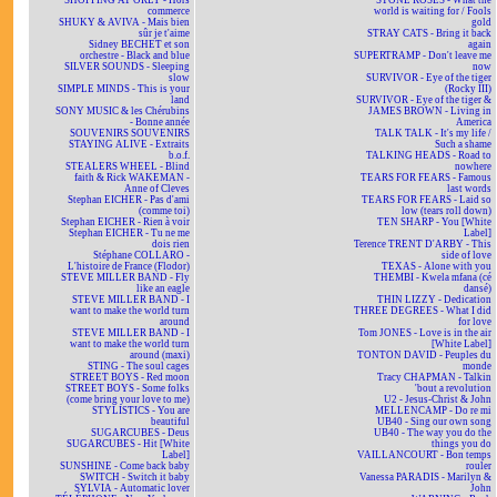
SHOPPING AT ORLY - Hors
STONE ROSES - What the
commerce
world is waiting for / Fools
SHUKY & AVIVA - Mais bien
gold
sûr je t'aime
STRAY CATS - Bring it back
Sidney BECHET et son
again
orchestre - Black and blue
SUPERTRAMP - Don't leave me
SILVER SOUNDS - Sleeping
now
slow
SURVIVOR - Eye of the tiger
SIMPLE MINDS - This is your
(Rocky III)
land
SURVIVOR - Eye of the tiger &
SONY MUSIC & les Chérubins
JAMES BROWN - Living in
- Bonne année
America
SOUVENIRS SOUVENIRS
TALK TALK - It's my life /
STAYING ALIVE - Extraits
Such a shame
b.o.f.
TALKING HEADS - Road to
STEALERS WHEEL - Blind
nowhere
faith & Rick WAKEMAN -
TEARS FOR FEARS - Famous
Anne of Cleves
last words
Stephan EICHER - Pas d'ami
TEARS FOR FEARS - Laid so
(comme toi)
low (tears roll down)
Stephan EICHER - Rien à voir
TEN SHARP - You [White
Stephan EICHER - Tu ne me
Label]
dois rien
Terence TRENT D'ARBY - This
Stéphane COLLARO -
side of love
L'histoire de France (Flodor)
TEXAS - Alone with you
STEVE MILLER BAND - Fly
THEMBI - Kwela mfana (cé
like an eagle
dansé)
STEVE MILLER BAND - I
THIN LIZZY - Dedication
want to make the world turn
THREE DEGREES - What I did
around
for love
STEVE MILLER BAND - I
Tom JONES - Love is in the air
want to make the world turn
[White Label]
around (maxi)
TONTON DAVID - Peuples du
STING - The soul cages
monde
STREET BOYS - Red moon
Tracy CHAPMAN - Talkin
STREET BOYS - Some folks
'bout a revolution
(come bring your love to me)
U2 - Jesus-Christ & John
STYLISTICS - You are
MELLENCAMP - Do re mi
beautiful
UB40 - Sing our own song
SUGARCUBES - Deus
UB40 - The way you do the
SUGARCUBES - Hit [White
things you do
Label]
VAILLANCOURT - Bon temps
SUNSHINE - Come back baby
rouler
SWITCH - Switch it baby
Vanessa PARADIS - Marilyn &
SYLVIA - Automatic lover
John