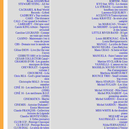
Bryan ADAMS/Rod
KMFDM - Nihil
STEWART/STING - All for
KYO feat. SITA - Le chemin
love
LA STRADA - La saison des
CACHAREL & Real World
bouffons (en concert)
Records - Gifted
Laurence EQUILBEY -
CADBURY's Top cookies
ACCENTUS/Transcriptions
CAKE - The distance
Lenny KRAVITZ - In-store play
CALI - C'est quand le bonheur ?
sampler
CARHARTT - Old new soul
les MARACAS - Vivants !
Carole KING tribute - Tapestry
les SHERIFF - Le goût du sang
revisited
et des larmes
Caroline LEGRAND - Comme
LITTLE RIVER BAND - If I get
un train qui roule
lucky
CASINO - Maintenant c'est à
Louis BERTIGNAC - Elle &
vous de jouer
Louis/Bertignacoustic
CBS - Demain tout le monde en
MANAU - La tribu de Dana
parlera
MANO NEGRA - Casa Babylon
Céline DION - Live (for the one
Manu CHAO - Si berie m'était
I love)
contéee
CERRUTI 1881 et le cinéma
MANUELA - Faire l'amour une
CESAR COLLECTOR Canal+
dernière fois
CHAMOIS D'OR - Les grandes
Martine ST-CLAIR & Gino
musiques de films
VANNELLI - L'amour est loi
CHEVROLET - Legends
MASSILIA SOUND SYSTEM -
volume 2
Pas d'arrangement
CHOUBENE - Lila
Matthieu MARTOURET
Chris REA - God's great banana
BOUNCE TRIO - Small streams
skin
big rivers
Christophe MALI - Je vous
Mavis STAPLES - The voice
emmène
Michel FUGAIN - Les lilas
CINÉ 16 - Les meilleures B.O.F.
(inédit)
(1998)
Michel JONASZ - Pôle Ouest
CINÉ 16 - Les meilleures B.O.F.
Michel POLNAREFF - Les
(1999)
premières années
CINEMATICS - Maybe
Michel SARDOU - Être et ne
someday
pas avoir été
CINEMIX - Antoine Duhamel /
Michel SARDOU - Maudits
Ennio Morricone
Français
Claude FRANÇOIS - Collection
MISS WHITE & the drunken
Artistes de Légende
piano
Claudio MONTEVERDI -
MOZART est gai
L'Orfeo (extraits)
NAUFRAGÉS - À contre-
CLUB CCF - Prestige Classique
courant
CLUB CCF - Prestige Rossini
Nilda FERNANDEZ -
CLUB DIAL - Le plein de tubes
L'invitation à Venise