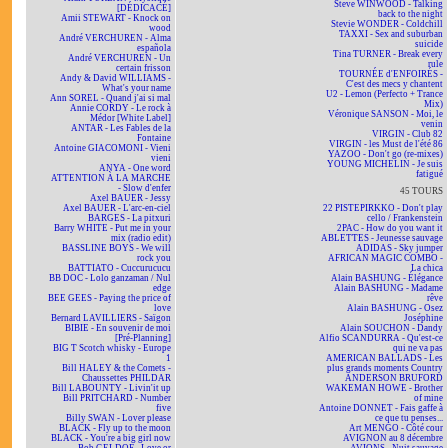
Steve WINWOOD - Talking
[DÉDICACÉ]
back to the night
Amii STEWART - Knock on
Stevie WONDER - Coldchill
wood
TAXXI - Sex and suburban
André VERCHUREN - Alma
suicide
española
Tina TURNER - Break every
André VERCHUREN - Un
rule
certain frisson
TOURNÉE d'ENFOIRÉS -
Andy & David WILLIAMS -
C'est des mecs y chantent
What's your name
U2 - Lemon (Perfecto + Trance
Ann SOREL - Quand j'ai si mal
Mix)
Annie CORDY - Le rock à
Véronique SANSON - Moi, le
Médor [White Label]
venin
ANTAR - Les Fables de la
VIRGIN - Club 82
Fontaine
VIRGIN - les Must de l'été 86
Antoine GIACOMONI - Vieni
YAZOO - Don't go (re-mixes)
vieni
YOUNG MICHELIN - Je suis
ANYA - One word
fatigué
ATTENTION À LA MARCHE
- Slow d'enfer
45 TOURS
Axel BAUER - Jessy
Axel BAUER - L'arc-en-ciel
22 PISTEPIRKKO - Don't play
BARGES - La pitxuri
cello / Frankenstein
Barry WHITE - Put me in your
2PAC - How do you want it
mix (radio edit)
ABLETTES - Jeunesse sauvage
BASSLINE BOYS - We will
ADIDAS - Sky jumper
rock you
AFRICAN MAGIC COMBO -
BATTIATO - Cuccurucucu
La chica
BB DOC - Lolo ganzaman / Nul
Alain BASHUNG - Élégance
edge
Alain BASHUNG - Madame
BEE GEES - Paying the price of
rêve
love
Alain BASHUNG - Osez
Bernard LAVILLIERS - Saïgon
Joséphine
BIBIE - En souvenir de moi
Alain SOUCHON - Dandy
[Pré-Planning]
Alfio SCANDURRA - Qu'est-ce
BIG T Scotch whisky - Europe
qui ne va pas
1
AMERICAN BALLADS - Les
Bill HALEY & the Comets -
plus grands moments Country
Chaussettes PHILDAR
ANDERSON BRUFORD
Bill LABOUNTY - Livin'it up
WAKEMAN HOWE - Brother
Bill PRITCHARD - Number
of mine
five
Antoine DONNET - Fais gaffe à
Billy SWAN - Lover please
ce que tu penses...
BLACK - Fly up to the moon
Art MENGO - Côté cour
BLACK - You're a big girl now
AVIGNON au 8 décembre