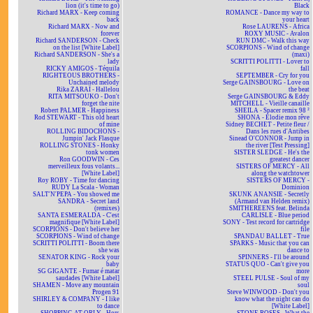
lion (it's time to go)
Black
Richard MARX - Keep coming
ROMANCE - Dance my way to
back
your heart
Richard MARX - Now and
Rose LAURENS - Africa
forever
ROXY MUSIC - Avalon
Richard SANDERSON - Check
RUN DMC - Walk this way
on the list [White Label]
SCORPIONS - Wind of change
Richard SANDERSON - She's a
(maxi)
lady
SCRITTI POLITTI - Lover to
RICKY AMIGOS - Téquila
fall
RIGHTEOUS BROTHERS -
SEPTEMBER - Cry for you
Unchained melody
Serge GAINSBOURG - Love on
Rika ZARAÏ - Hallelou
the beat
RITA MITSOUKO - Don't
Serge GAINSBOURG & Eddy
forget the nite
MITCHELL - Vieille canaille
Robert PALMER - Happiness
SHEILA - Spacer remix 98 ²
Rod STEWART - This old heart
SHONA - Elodie mon rêve
of mine
Sidney BECHET - Petite fleur /
ROLLING BIDOCHONS -
Dans les rues d'Antibes
Jumpin' Jack Flasque
Sinead O'CONNOR - Jump in
ROLLING STONES - Honky
the river [Test Pressing]
tonk women
SISTER SLEDGE - He's the
Ron GOODWIN - Ces
greatest dancer
merveilleux fous volants...
SISTERS OF MERCY - All
[White Label]
along the watchtower
Roy ROBY - Time for dancing
SISTERS OF MERCY -
RUDY La Scala - Woman
Dominion
SALT'N'PEPA - You showed me
SKUNK ANANSIE - Secretly
SANDRA - Secret land
(Armand van Helden remix)
(remixes)
SMITHEREENS feat. Belinda
SANTA ESMERALDA - C'est
CARLISLE - Blue period
magnifique [White Label]
SONY - Test record for cartridge
SCORPIONS - Don't believe her
file
SCORPIONS - Wind of change
SPANDAU BALLET - True
SCRITTI POLITTI - Boom there
SPARKS - Music that you can
she was
dance to
SENATOR KING - Rock your
SPINNERS - I'll be around
baby
STATUS QUO - Can't give you
SG GIGANTE - Fumar é matar
more
saudades [White Label]
STEEL PULSE - Soul of my
SHAMEN - Move any mountain
soul
Progen 91
Steve WINWOOD - Don't you
SHIRLEY & COMPANY - I like
know what the night can do
to dance
[White Label]