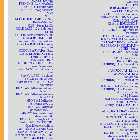
JONES - Des vies
Gardinier
FRENCH B - La vie est belle
BJÖRK - Post
GAY DAD - Leisure noise
BOB MARLEY & THE
GEFFEN - Swag American
WAILERS 1967-1972
Style
BRICE DE NICE - J't'ai cassé !
GENERIC
Céline DION - 1 fille & 4 types
GLÜCKLICH SAMPLER (New
Céline DION - D'eux
Beetle Cabriolet)
Christian BOURGEOIS -
GMF - Bonus famille
Disque Bayard n°1
GOLD JAZZ - 12 grands noms
CLUB TINNIE - Mystérieuses
du jazz
rencontres
GOOOM sampler summer 2003
DAFT PUNK - Vidéo medley
GRAMOPHONE 01/10 -
DANDY WARHOLS - Smoke it
Andrew Litton on Gershwin
DARGAUD BOOX 1 - Canal+
Grant Lee BUFFALO - Honey
FREDERICKS + GOLDMAN +
don't think
JONES - Rouge
GROOVE ARMADA - Easy
GENESIS Live - The way we
Gustav LEONHARDT joue
walk
Louis COUPERIN
IAM - Je danse le mia
HANDSOME BOY
IGGY POP - Iggy
MODELING SCHOOL - The
JAMIROQUAI - Corner of the
world's gone mad
earth
Hector ZAZOU - Lights in the
JAMIROQUAI - Little L
dark
JAMIROQUAI - Love
Hervé VILARD - La vie est
foolosophy
belle, le monde est beau
JAMIROQUAI - Return of the
Hildegard von BINGEN - O vis
space cowboy
aeternitatis
JAMIROQUAI - Space cowboy
HMNEWS Collection automne
JAMIROQUAI - The return of
hiver 2010
the space cowboy
HMNEWS Collection automne
JAZZ Masters
hiver 2011
Jean RICHARD présente les
HMNEWS Collection
loups (PIF gadget)
printemps été 2010
Johnny HALLYDAY - PLV
HMNEWS Collection
L'attente
printemps été 2012
Johnny HALLYDAY - Retiens
HMNEWS Nouveautés août
la nuit (parfum + CD)
décembre 2009
Julie ZENATTI - Je voudrais
HONDA HRV Joy Machine
que tu me consoles
Hubert-Félix THIÉFAINE -
Julie ZENATTI - L'amour suffit
Scandale mélancolique
LAVERIE de FAMILLE - Le
IAM - Nés sous la même étoile
best of saison 2
iJazz @ London Jazz Festival
Lisa DOBY - Live @ WYB7
incontournables CLASSIQUES
Mademoiselle K - Live au
INTERMARCHÉ la Ferté
Printemps de Bourges