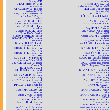
Privilège [SP]
pretender
G-I JOE - (I'm sorry) Don't
Frédéric CHATEAU - Le
worry tonite
malheur des uns... [White Label]
GÉNÉRATION 60 - Hits des
FREEMEN - Military beat
années 60 (1 & 2)
(strumentale)
Gary MOORE - After the war
FULL METAL HITS
Georges BRASSENS - Le
GÉLOU - Salomé E.P. [White
fantôme
Label]
Gérard BLANCHARD - Elle
GAMINE - Le voyage
voulait revoir sa Normandie
GAROU - Je n'attendais que
Gérard BLANCHARD - Rock
vous
Amadour
Gary MOORE - One day
GIANTS OF ROCK - Little
Gary NUMAN - We are glass
Richard & Carl Perkins
[White Label]
GIBSON BROTHERS - Sheela
George MICHAEL - Careless
Gilles VIGNEAULT - I went to
whisper
the market
George MICHAEL - Older
Glenn MEDEIROS - Lonely
Gérard BLANC - Du soleil dans
won't leave me alone
la nuit
GOD'S GIFT - Love to see you
GETZ/GILBERTO - The girl
cry (1304)
from Ipanema
GOD'S GIFT - Love to see you
Gilbert BÉCAUD - Désirée
cry (1314)
GIPSY KINGS - Djobi, djoba
GOD'S GIFT - Would you do
GOGOL 1er - Voilà des paroles
that for me [White Label]
faciles à comprendre
GRUNDIG/DECCA - Concours
GOLD - Laissez-nous chanter
Cosmos 70
GOLD - Tropicana / T'es pas
HOLLYWOOD CLUB
fou
ORCHESTRA - Hollywood
GUNS N'ROSES - Knockin' on
party
heaven's door
Hubert MANDRIN - Si j'avais
GUNS N'ROSES - Sweet child
des dollars [White Label]
o'mine (remix)
Iggy POP - Livin' on the edge of
HALL & OATES - Maneater
the night
[White Label]
IMAGES - Quand la musique
HAPPY MONDAYS -
tourne
Hallelujah
Isabelle MAYEREAU - Les
HAPPY MONDAYS - Kinky
mouches
afro
Jacques YVART - Le phare
HAPPY MONDAYS - Step on
[White Label]
(US Mix)
JAMES - Come home
Hubert-Félix THIÉFAINE -
Jean GUIDONI - Tous des
Precox ejaculator
putains
Hubert-Félix THIÉFAINE -
Jean LAPOINTE - Tu jongles
Sweet amanite phalloïde queen
avec ma vie [Test Pressing]
Iggy POP - Cry for love