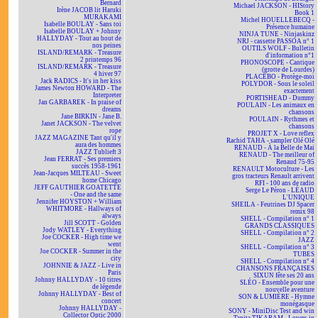
Bernard
Michael JACKSON - HIStory
Irène JACOB lit Haruki
Book 1
MURAKAMI
Michel HOUELLEBECQ -
Isabelle BOULAY - Sans toi
Présence humaine
Isabelle BOULAY + Johnny
NINJA TUNE - Ninjaskinz
HALLYDAY - Tout au bout de
NRJ - cassette PASSOA n° 1
nos peines
OUTILS WOLF - Bulletin
ISLAND/REMARK - Treasure
d'information n°1
2 printemps 96
PHONOSCOPE - Cantique
ISLAND/REMARK - Treasure
(grotte de Lourdes)
4 hiver 97
PLACEBO - Protège-moi
Jack RADICS - It's in her kiss
POLYDOR - Sous le soleil
James Newton HOWARD - The
exactement
Interpreter
PORTISHEAD - Dummy
Jan GARBAREK - In praise of
POULAIN - Les animaux en
dreams
chansons
Jane BIRKIN - Jane B.
POULAIN - Rythmes et
Janet JACKSON - The velvet
chansons
rope
PROJET X - Love reflex
JAZZ MAGAZINE Tant qu'il y
Rachid TAHA - sampler Olé Olé
aura des hommes
RENAUD - À la Belle de Mai
JAZZ Tublieft 3
RENAUD - The meilleur of
Jean FERRAT - Ses premiers
Renaud 75-95
succès 1958-1961
RENAULT Motoculture - Les
Jean-Jacques MILTEAU - Sweet
gros tracteurs Renault arrivent
home Chicago
RFI - 100 ans de radio
JEFF GAUTHIER GOATETTE
Serge Le Péron - LÉAUD
- One and the same
L'UNIQUE
Jennifer HOYSTON + William
SHEILA - Feutrines DJ Spacer
WHITMORE - Hallways of
remix 98
always
SHELL - Compilation n° 1
Jill SCOTT - Golden
GRANDS CLASSIQUES
Jody WATLEY - Everything
SHELL - Compilation n° 2
Joe COCKER - High time we
JAZZ
went
SHELL - Compilation n° 3
Joe COCKER - Summer in the
TUBES
city
SHELL - Compilation n° 4
JOHNNIE & JAZZ - Live in
CHANSONS FRANÇAISES
Paris
SIXUN fête ses 20 ans
Johnny HALLYDAY - 10 titres
SLÉO - Ensemble pour une
de légende
nouvelle aventure
Johnny HALLYDAY - Best of
SON & LUMIÈRE - Hymne
concert
monégasque
Johnny HALLYDAY -
SONY - MiniDisc Test and win
Collector Optic 2000