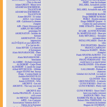
ACTIVISION - APOCALYPSE
David SYLVIAN & Robert
- This is the end
FRIPP - Jean the birdman
Adam GREEN - Minor love
DELABEL Actualités juillet
ADAMI/SACEM/MIDEM -
septembre 95
TALENTS 98
DELABEL Actualités mai août
ADAMI/SACEM/MIDEM -
94
TALENTS 99
DERNIÈRE BANDE
Aimee MANN - 31 today
Diego IMBERT & Michel
AÏOLI - Les vilains
PEREZ - Double entente
AIR - Californie/La femme
Diego IMBERT Quartet - À
d'argent
l'ombre du saule pleureur
AIR - Cherry blossom girl
DIRE STRAITS - Heavy fuel
AIRPLAY RECORDS
[numéroté]
printemps 94
DJ LBR - AUSTIN POWERS
AKHENATON - Soldats de
Dr. MARTENS/4AD - Shoe pie
fortune
Eddy MITCHELL - Soixante
AKHENATON - Une
soixante-deux
impression
FATALS PICARDS - Droit de
ALÉVÊQUE et son GROUPO -
véto
Y'a c'qu'on dit...
FOO FIGHTERS - Resolve
Alain HIVER - La chanson
FRANCE CARTIGNY
d'Antraigues
Françoise HARDY - Modes
Alain MANARANCHE - Dans
d'emploi
le vent
Frank SINATRA & BONO - I've
Alain MANARANCHE -
got you under my skin
Sentiment
FRANZ FERDINAND - You
ALAMBIC - Dichaïtz (respire)
could have it so much better
ALDEBERT - Carpe Diem
Fred BLONDIN - Elle allume
ALDEBERT - L'année du singe
des bougies
Alfred HITCHCOCK - 100ème
GALLIMARD - Poèmes en
Angie STONE feat. Snoop
chansons
Dogg - I wanna thank ya
Général ALCAZAR - Le rude et
Annette BANNEVILLE
le sensible
Quintet - Folksongs
GLOSTER - Kiss
Annie LENNOX - Why
GROUNDATION - A miracle
ARCHIVE - Get out
GUNS N'ROSES - Don't cry
ARCHIVE - The way you love
GUNS N'ROSES - Pretty tied
me
up
ARCHIVE:disc
GUNS N'ROSES - Since I don't
Aretha FRANKLIN - A rose is
have you (radio version)
still a rose
HADOUK TRIO - Now
Art MENGO - Magdeleine
HARIBO Pik Mix by Radio FG
ARTE - Les 4 saisons
Hubert-Félix THIÉFAINE - La
Association Valentin HAÜY -
tentation du bonheur
Fables de la Fontaine
Hugues de COURSON -