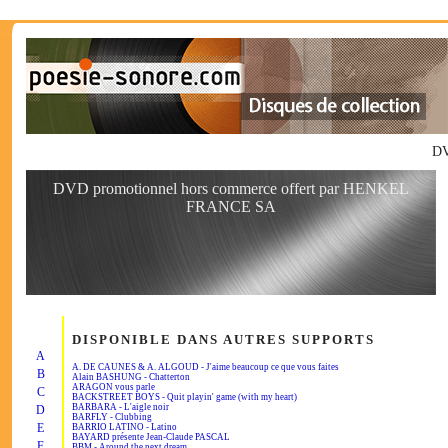
DV
DVD promotionnel hors commerce offert par HENKEL
FRANCE SA
DISPONIBLE DANS AUTRES SUPPORTS
A
A. DE CAUNES & A. ALGOUD - J'aime beaucoup ce que vous faites
B
Alain BASHUNG - Chatterton
ARAGON vous parle
C
BACKSTREET BOYS - Quit playin' game (with my heart)
BARBARA - L'aigle noir
D
BARFLY - Clubbing
E
BARRIO LATINO - Latino
BAYARD présente Jean-Claude PASCAL
F
BBM - Around the next dream