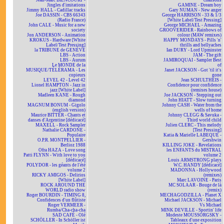
Jean-Marc BIENCOURT -
chansons
Jingles d'imitations
GAMINE - Dream boy
Jimmy HALL - Cadillac tracks
Gary NUMAN - New anger
Joe DASSIN - CBS 66343
George HARRISON - 33 & 1/3
(Radio France)
[White Label/Test Pressing]
John CALE - Music for a new
George MICHAEL - Amazing
society
GROOVERIDER - Rainbows of
Jon ANDERSON - Animation
colour (MAW remixes)
KROKUS - Hardware [White
HAPPY MONDAYS - Pills 'n'
Label/Test Pressing]
thrills and bellyaches
la TRIBUNE de GENÈVE
Ian DURY - Lord Upminster
LBS - Action
JAM - The gift
LBS - Aurum
JAMIROQUAI - Sampler Best
Le MONDE de la
of
MUSIQUE/TÉLÉRAMA - Les
Janet JACKSON - Got 'til it's
copieurs
gone
LEVEL 42 - Level 42
Jean SCHULTHEIS -
Lionel HAMPTON - Jazz in
Confidence pour confidence
jazz [White Label]
(remixes house)
Madleen KANE - Rough
Joe JACKSON - Stepping out
diamond
John HIATT - Slow turning
MAGNUM BONUM - Gigolo
Johnny CASH - Water from the
(english version)
wells of home
Maurice BITTER - Chants et
Johnny CLEGG & Savuka -
danses d'Argentine [dédicacé]
Third world child
MAXELL - Rock Sampler
Julien CLERC - This melody
Nathalie CARDONE -
[Test Pressing]
Populaire
Katia & Marielle LABEQUE -
O.P.R. MONTPELLIER -
Gershwin
Berlioz 1988
KILLING JOKE - Revelations
Ofra HAZA - Love song
les ENFANTS du MISTRAL
Patti FLYNN - With love to you
volume 2
[dédicacé]
Louis ARMSTRONG plays
POLYDOR - les géants de l'été
W.C. HANDY [dédicacé]
volume 2
MADONNA - Hollywood
RICKY AMIGOS - Delirios
(remixes)
[White Label]
Marc LAVOINE - Paris
ROCK AROUND THE
MC SOLAAR - Bouge de là
WORLD radio show
(remix)
Roger BOURDIN - TIMING 8,
MECHAGODZILLA - Planet X
Confidences d'un flûtiste
Michael JACKSON - Michael
Roger VERMEER -
Vs Michael
Rumba/Cha-cha-cha
MINK DEVILLE - Sportin' life
SAD CAFÉ - Olé
Modeste MOUSSORGSKY -
SCHÖLLER - In Schöller ist
Tableaux d'une exposition