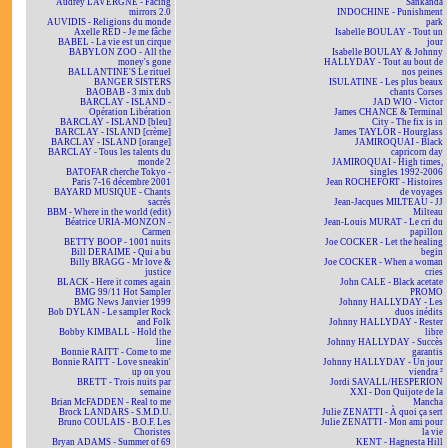
Audrey LAVERGNE - Facing
Sankanda
mirrors 2.0
INDOCHINE - Punishment
AUVIDIS - Religions du monde
park
Axelle RED - Je me fâche
Isabelle BOULAY - Tout un
BABEL - La vie est un cirque
jour
BABYLON ZOO - All the
Isabelle BOULAY & Johnny
money's gone
HALLYDAY - Tout au bout de
BALLANTINE'S Le rituel
nos peines
BANGER SISTERS
ISULATINE - Les plus beaux
BAOBAB - 3 mix dub
chants Corses
BARCLAY - ISLAND -
JAD WIO - Victor
Opération Libération
James CHANCE & Terminal
BARCLAY - ISLAND [bleu]
City - The fix is in
BARCLAY - ISLAND [crème]
James TAYLOR - Hourglass
BARCLAY - ISLAND [orange]
JAMIROQUAI - Black
BARCLAY - Tous les talents du
capricorn day
monde 2
JAMIROQUAI - High times,
BATOFAR cherche Tokyo -
singles 1992-2006
Paris 7-16 décembre 2001
Jean ROCHEFORT - Histoires
BAYARD MUSIQUE - Chants
de voyages
sacrés
Jean-Jacques MILTEAU - JJ
BBM - Where in the world (edit)
Milteau
Béatrice URIA-MONZON -
Jean-Louis MURAT - Le cri du
Carmen
papillon
BETTY BOOP - 1001 nuits
Joe COCKER - Let the healing
Bill DERAIME - Qui a bu
begin
Billy BRAGG - Mr love &
Joe COCKER - When a woman
justice
cries
BLACK - Here it comes again
John CALE - Black acetate
BMG 99/11 Hot Sampler
PROMO
BMG News Janvier 1999
Johnny HALLYDAY - Les
Bob DYLAN - Le sampler Rock
duos inédits
and Folk
Johnny HALLYDAY - Rester
Bobby KIMBALL - Hold the
libre
line
Johnny HALLYDAY - Succès
Bonnie RAITT - Come to me
garantis
Bonnie RAITT - Love sneakin'
Johnny HALLYDAY - Un jour
up on you
viendra ²
BRETT - Trois nuits par
Jordi SAVALL/HESPERION
semaine
XXI - Don Quijote de la
Brian McFADDEN - Real to me
Mancha
Brock LANDARS - S.M.D.U.
Julie ZENATTI - À quoi ça sert
Bruno COULAIS - B.O.F. Les
Julie ZENATTI - Mon ami pour
Choristes
la vie
Bryan ADAMS - Summer of 69
KENT - Hagnesta Hill