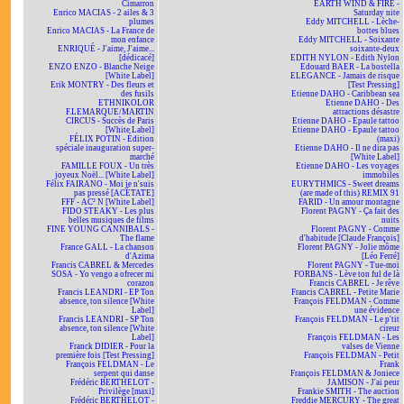
Cimarron
EARTH WIND & FIRE -
Enrico MACIAS - 2 ailes & 3
Saturday nite
plumes
Eddy MITCHELL - Lèche-
Enrico MACIAS - La France de
bottes blues
mon enfance
Eddy MITCHELL - Soixante
ENRIQUÉ - J'aime, J'aime...
soixante-deux
[dédicacé]
EDITH NYLON - Edith Nylon
ENZO ENZO - Blanche Neige
Edouard BAER - La bostella
[White Label]
ELEGANCE - Jamais de risque
Erik MONTRY - Des fleurs et
[Test Pressing]
des fusils
Etienne DAHO - Caribbean sea
ETHNIKOLOR
Etienne DAHO - Des
F.LEMARQUE/MARTIN
attractions désastre
CIRCUS - Succès de Paris
Etienne DAHO - Epaule tattoo
[White Label]
Etienne DAHO - Epaule tattoo
FÉLIX POTIN - Édition
(maxi)
spéciale inauguration super-
Etienne DAHO - Il ne dira pas
marché
[White Label]
FAMILLE FOUX - Un très
Etienne DAHO - Les voyages
joyeux Noël... [White Label]
immobiles
Félix FAIRANO - Moi je n'suis
EURYTHMICS - Sweet dreams
pas pressé [ACÉTATE]
(are made of this) REMIX 91
FFF - AC² N [White Label]
FARID - Un amour montagne
FIDO STEAKY - Les plus
Florent PAGNY - Ça fait des
belles musiques de films
nuits
FINE YOUNG CANNIBALS -
Florent PAGNY - Comme
The flame
d'habitude [Claude François]
France GALL - La chanson
Florent PAGNY - Jolie môme
d'Azima
[Léo Ferré]
Francis CABREL & Mercedes
Florent PAGNY - Tue-moi
SOSA - Yo vengo a ofrecer mi
FORBANS - Lève ton ful de là
corazon
Francis CABREL - Je rêve
Francis LEANDRI - EP Ton
Francis CABREL - Petite Marie
absence, ton silence [White
François FELDMAN - Comme
Label]
une évidence
Francis LEANDRI - SP Ton
François FELDMAN - Le p'tit
absence, ton silence [White
cireur
Label]
François FELDMAN - Les
Franck DIDIER - Pour la
valses de Vienne
première fois [Test Pressing]
François FELDMAN - Petit
François FELDMAN - Le
Frank
serpent qui danse
François FELDMAN & Joniece
Frédéric BERTHELOT -
JAMISON - J'ai peur
Privilège [maxi]
Frankie SMITH - The auction
Frédéric BERTHELOT -
Freddie MERCURY - The great