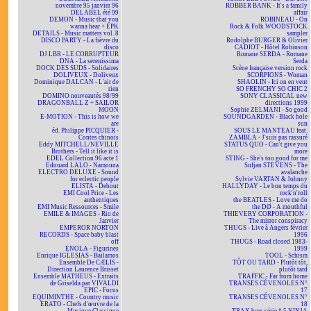
novembre 95 janvier 96
ROBBER BANK - It's a family
DELABEL été 99
affair
DEMON - Music that you
ROBINEAU - On
wanna hear + EPK
Rock & Folk WOODSTOCK
DETAILS - Music matters vol. 8
sampler
DISCO PARTY - La fièvre du
Rodolphe BURGER & Olivier
disco
CADIOT - Hôtel Robinson
DJ LBR - LE CORRUPTEUR
Romane SERDA - Romane
DNA - La serenissima
Serda
DOCK DES SUDS - Solidaires
Scène française version rock
DOLIVEUX - Doliveux
SCORPIONS - Woman
Dominique DALCAN - L'air de
SHAOLIN - Ici on en veut
rien
SO FRENCHY SO CHIC 2
DOMINO nouveautés 98/99
SONY CLASSICAL new
DRAGONBALL Z + SAILOR
directions 1999
MOON
Sophie ZELMANI - So good
E-MOTION - This is how we
SOUNDGARDEN - Black hole
are
sun
éd. Philippe PICQUIER -
SOUS LE MANTEAU feat.
Contes chinois
ZAMBLA - J'suis pas rassuré
Eddy MITCHELL/NEVILLE
STATUS QUO - Can't give you
Brothers - Tell it like it is
more
EDEL Collection 96 acte 1
STING - She's too good for me
Edouard LALO - Namouna
Sufjan STEVENS - The
ELECTRO DELUXE - Sound
avalanche
for eclectic people
Sylvie VARTAN & Johnny
ELISTA - Debout
HALLYDAY - Le bon temps du
EMI Cool Price - Les
rock'n'roll
authentiques
the BEATLES - Love me do
EMI Music Ressources - Smile
the DØ - A mouthful
EMILE & IMAGES - Rio de
THIEVERY CORPORATION -
Janvier
The mirror conspiracy
EMPEROR NORTON
THUGS - Live à Angers février
RECORDS - Space baby blast
1996
off
THUGS - Road closed 1983-
ENOLA - Figurines
1999
Enrique IGLESIAS - Bailamos
TOOL - Schism
Ensemble De CÆLIS -
TÔT OU TARD - Plutôt tôt,
Direction Laurence Brisset
plutôt tard
Ensemble MATHEUS - Extraits
TRAFFIC - Far from home
de Griselda par VIVALDI
TRANSES CÉVENOLES N°
EPIC - Focus
17
EQUIMINTHE - Country music
TRANSES CÉVENOLES N°
ERATO - Chefs d'œuvre de la
18