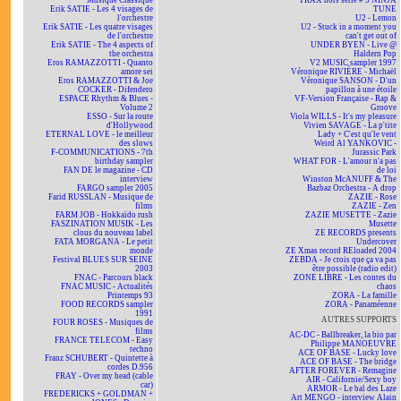
Musique Classique
TRAX hors série # 5 NINJA
Erik SATIE - Les 4 visages de
TUNE
l'orchestre
U2 - Lemon
Erik SATIE - Les quatre visages
U2 - Stuck in a moment you
de l'orchestre
can't get out of
Erik SATIE - The 4 aspects of
UNDER BYEN - Live @
the orchestra
Haldern Pop
Eros RAMAZZOTTI - Quanto
V2 MUSIC sampler 1997
amore sei
Véronique RIVIÈRE - Michaël
Eros RAMAZZOTTI & Joe
Véronique SANSON - D'un
COCKER - Difendero
papillon à une étoile
ESPACE Rhythm & Blues -
VF-Version Française - Rap &
Volume 2
Groove
ESSO - Sur la route
Viola WILLS - It's my pleasure
d'Hollywood
Vivien SAVAGE - La p'tite
ETERNAL LOVE - le meilleur
Lady + C'est qu'le vent
des slows
Weird Al YANKOVIC -
F-COMMUNICATIONS - 7th
Jurassic Park
birthday sampler
WHAT FOR - L'amour n'a pas
FAN DE le magazine - CD
de loi
interview
Winston McANUFF & The
FARGO sampler 2005
Bazbaz Orchestra - A drop
Farid RUSSLAN - Musique de
ZAZIE - Rose
films
ZAZIE - Zen
FARM JOB - Hokkaïdo rush
ZAZIE MUSETTE - Zazie
FASZINATION MUSIK - Les
Musette
clous du nouveau label
ZE RECORDS presents
FATA MORGANA - Le petit
Undercover
monde
ZE Xmas record REloaded 2004
Festival BLUES SUR SEINE
ZEBDA - Je crois que ça va pas
2003
être possible (radio edit)
FNAC - Parcours black
ZONE LIBRE - Les contes du
FNAC MUSIC - Actualités
chaos
Printemps 93
ZORA - La famille
FOOD RECORDS sampler
ZORA - Panaméenne
1991
AUTRES SUPPORTS
FOUR ROSES - Musiques de
films
AC-DC - Ballbreaker, la bio par
FRANCE TELECOM - Easy
Philippe MANOEUVRE
techno
ACE OF BASE - Lucky love
Franz SCHUBERT - Quintette à
ACE OF BASE - The bridge
cordes D.956
AFTER FOREVER - Remagine
FRAY - Over my head (cable
AIR - Californie/Sexy boy
car)
ARMOR - Le bal des Laze
FREDERICKS + GOLDMAN +
Art MENGO - interview Alain