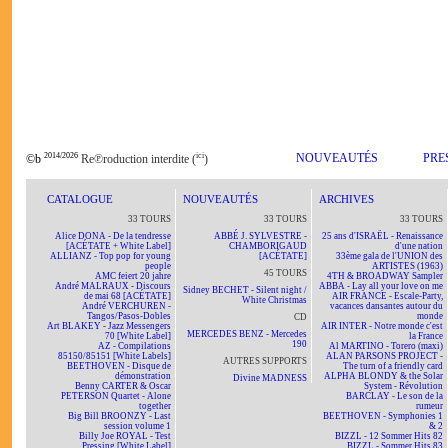
2014/2026
ici
NOUVEAUTÉS
PRE
©b
Re℗roduction interdite (
)
CATALOGUE
NOUVEAUTÉS
ARCHIVES
33 TOURS
33 TOURS
33 TOURS
Alice DONA - De la tendresse
ABBÉ J. SYLVESTRE -
25 ans d'ISRAËL - Renaissance
[ACÉTATE + White Label]
CHAMBORIGAUD
d'une nation
ALLIANZ - Top pop for young
[ACÉTATE]
33ème gala de l'UNION des
people
ARTISTES (1963)
45 TOURS
AMC feiert 20 jahre
4TH & BROADWAY Sampler
André MALRAUX - Discours
ABBA - Lay all your love on me
Sidney BECHET - Silent night /
de mai 68 [ACÉTATE]
AIR FRANCE - Escale-Party,
White Christmas
André VERCHUREN -
vacances dansantes autour du
Tangos/Pasos-Dobles
monde
CD
Art BLAKEY - Jazz Messengers
AIR INTER - Notre monde c'est
MERCEDES BENZ - Mercedes
70 [White Label]
la France
190
AZ - Compilations
Al MARTINO - Torero (maxi)
85150/85151 [White Labels]
ALAN PARSONS PROJECT -
AUTRES SUPPORTS
BEETHOVEN - Disque de
The turn of a friendly card
démonstration
ALPHA BLONDY & the Solar
Divine MADNESS
Benny CARTER & Oscar
System - Révolution
PETERSON Quartet - Alone
BARCLAY - Le son de la
together
rumeur
Big Bill BROONZY - Last
BEETHOVEN - Symphonies 1
session volume 1
& 2
Billy Joe ROYAL - Test
BIZZL - 12 Sommer Hits 82
Pressing [White Label]
BIZZL - Sommer Hits 83