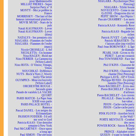
pour Mademoiselle
NIAGARA - Psychotrope [Test
MILLIAT FRÈRES - Super
Pressing]
Surprise Party n° 8
NIAGARA - Tchiki boum
MONTY - Moi je préfère la
NOVECENTO - Come to me
France
O-ZONE - Dragostea din teï
MORRISSEY - The last of the
PÉPIT' SHOW - Aye Pépito !
famous international playboys
Pascale CHAMBRY - Les mots
MOVIE MUSIC - Stars de la
du jour
pub
Patricia KAAS - Kennedy Rose
Natali KAUFMANN - Lover
(remix)
Natali KAUFMANN - Lover
Patricia KAAS - Regarde les
(bleu)
riches
NATALYS - Ses premiers cris
Patrick JUVET - Lady night
NIAGARA - Flammes de l'enfer
Patrick SÉBASTIEN - Tu
NIAGARA - Flammes de l'enfer
t'laisses aller (ma vieille)
(maxi)
Paul-Jean BOROWSKY - L'âge
Nicole CROISILLE - L'été
de diamant
NICOLETTA - Un homme
PEARL JAM - Given to fly
Nina HAGEN - Hold me
PERET - Late mi corazon
Nino FERRER - La Carmencita
Pete TOWNSHEND - Face the
[White Label]
face
Nino ROTA - O Venise, Venaga,
Phil O'KINS - Chasseur de
Venus
charme
NOUCHKAÏ - Différence
Phil O'KINS - Chasseur de
NUTS - Rock'n'Nuts 2, Wooly
charme [Test Pressing]
bully/The letter
Philippe LAVIL - EP 4 Titres
OLYMPICS - Mine exclusively
Philippe RUSSO - En pleine
[White Label]
lumière [Test Pressing]
ORCHESTRE ROUGE -
Pierre BACHELET - Écris-moi
Seconds grate
Pierre BACHELET - Elle est
Parade de variétés LA VACHE
d'ailleurs
QUI RIT
Pierre BACHELET - Les corons
PARIS MATCH - Le Pape Jean
PIGALLE - Dans la salle du
XXIII vous parle
bar-tabac...
PARIS PALACE HOTEL -
PIJON - Cache-cache party
Ramona
PIJON - Cache-cache party
Pascal DANEL - Les neiges du
(remix)
Kilimandjaro
PINK FLOYD - Another brick
PASSION FODDER - I'd sell
in the Wall ²
my soul to God
PORTE MENTAUX - Combat
Patricia KAAS - Une dernière
des races
semaine à New York
POWER ROCK - Saxon & Deep
Paul McCARTNEY - Once upon
Purple
a long ago
PRINCE - Alphabet street
Paul SIMON - The obvious
QUEEN - I want to break free