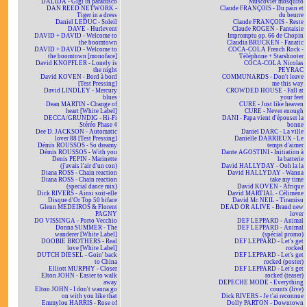
DALIDA - Gigi in paradisco
Muscoviet mosquito
DAN REED NETWORK -
Claude FRANÇOIS - Du pain et
Tiger in a dress
du beurre
Daniel LEDUC - Soleil
Claude FRANÇOIS - Reste
DAVE - Hurlevent
Claude ROGEN - Fantaisie
DAVID + DAVID - Welcome to
Impromptu op. 66 de Chopin
the boomtown
Claudia BRÜCKEN - Fanatic
DAVID + DAVID - Welcome to
COCA-COLA French Rock -
the boomtown [monoface]
Téléphone + Starshooter
David KNOPFLER - Lonely is
COCA-COLA Nicolas
the night
PEYRAC
David KOVEN - Bord à bord
COMMUNARDS - Don't leave
[Test Pressing]
me this way
David LINDLEY - Mercury
CROWDED HOUSE - Fall at
blues
your feet
Dean MARTIN - Change of
CURE - Just like heaven
heart [White Label]
CURE - Never enough
DECCA/GRUNDIG - Hi-Fi
DANI - Papa vient d'épouser la
Stéréo Phase 4
bonne
Dee D. JACKSON - Automatic
Daniel DARC - La ville
lover 88 [Test Pressing]
Danielle DARRIEUX - Le
Démis ROUSSOS - So dreamy
temps d'aimer
Démis ROUSSOS - With you
Dante AGOSTINI - Initiation à
Denis PEPIN - Marinette
la batterie
(j'avais l'air d'un con)
David HALLYDAY - Ooh la la
Diana ROSS - Chain reaction
David HALLYDAY - Wanna
Diana ROSS - Chain reaction
take my time
(special dance mix)
David KOVEN - Afrique
Dick RIVERS - Ainsi soit-elle
David MARTIAL - Célimène
Disque d'Or Top 50 biface
David Mc NEIL - Tiramisu
Glenn MEDEIROS & Florent
DEAD OR ALIVE - Brand new
PAGNY
lover
DO VISSINGA - Porto Vecchio
DEF LEPPARD - Animal
Donna SUMMER - The
DEF LEPPARD - Animal
wanderer [White Label]
(spécial promo)
DOOBIE BROTHERS - Real
DEF LEPPARD - Let's get
love [White Label]
rocked
DUTCH DIESEL - Goin' back
DEF LEPPARD - Let's get
to China
rocked (poster)
Elliott MURPHY - Closer
DEF LEPPARD - Let's get
Elton JOHN - Easier to walk
rocked (teaser)
away
DEPECHE MODE - Everything
Elton JOHN - I don't wanna go
counts (live)
on with you like that
Dick RIVERS - Je t'ai reconnue
Emmylou HARRIS - Rose of
Dolly PARTON - Downtown