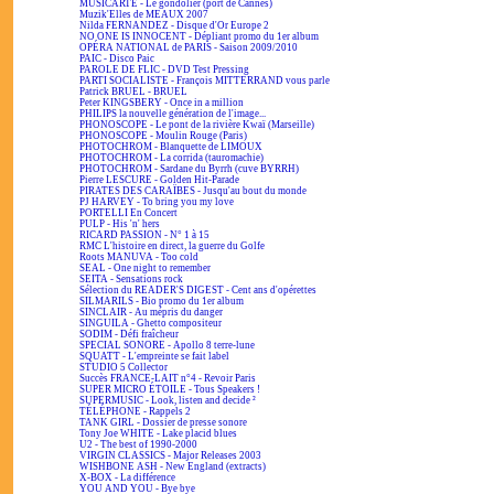
MUSICARTE - Le gondolier (port de Cannes)
Muzik'Elles de MEAUX 2007
Nilda FERNANDEZ - Disque d'Or Europe 2
NO ONE IS INNOCENT - Dépliant promo du 1er album
OPÉRA NATIONAL de PARIS - Saison 2009/2010
PAIC - Disco Paic
PAROLE DE FLIC - DVD Test Pressing
PARTI SOCIALISTE - François MITTERRAND vous parle
Patrick BRUEL - BRUEL
Peter KINGSBERY - Once in a million
PHILIPS la nouvelle génération de l'image...
PHONOSCOPE - Le pont de la rivière Kwaï (Marseille)
PHONOSCOPE - Moulin Rouge (Paris)
PHOTOCHROM - Blanquette de LIMOUX
PHOTOCHROM - La corrida (tauromachie)
PHOTOCHROM - Sardane du Byrrh (cuve BYRRH)
Pierre LESCURE - Golden Hit-Parade
PIRATES DES CARAÏBES - Jusqu'au bout du monde
PJ HARVEY - To bring you my love
PORTELLI En Concert
PULP - His 'n' hers
RICARD PASSION - N° 1 à 15
RMC L'histoire en direct, la guerre du Golfe
Roots MANUVA - Too cold
SEAL - One night to remember
SEITA - Sensations rock
Sélection du READER'S DIGEST - Cent ans d'opérettes
SILMARILS - Bio promo du 1er album
SINCLAIR - Au mépris du danger
SINGUILA - Ghetto compositeur
SODIM - Défi fraîcheur
SPECIAL SONORE - Apollo 8 terre-lune
SQUATT - L'empreinte se fait label
STUDIO 5 Collector
Succès FRANCE-LAIT n°4 - Revoir Paris
SUPER MICRO ÉTOILE - Tous Speakers !
SUPERMUSIC - Look, listen and decide ²
TÉLÉPHONE - Rappels 2
TANK GIRL - Dossier de presse sonore
Tony Joe WHITE - Lake placid blues
U2 - The best of 1990-2000
VIRGIN CLASSICS - Major Releases 2003
WISHBONE ASH - New England (extracts)
X-BOX - La différence
YOU AND YOU - Bye bye