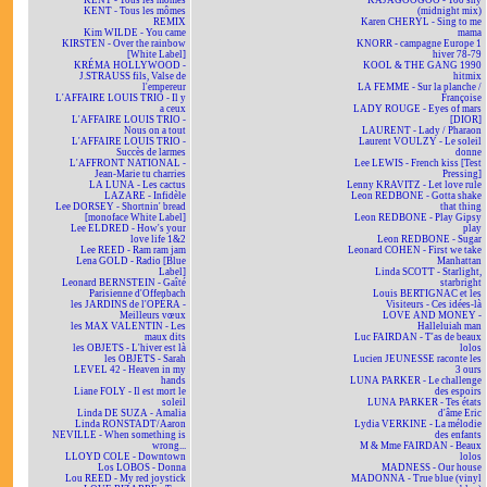
KENT - Tous les mômes
KAJAGOOGOO - Too shy
KENT - Tous les mômes
(midnight mix)
REMIX
Karen CHERYL - Sing to me
Kim WILDE - You came
mama
KIRSTEN - Over the rainbow
KNORR - campagne Europe 1
[White Label]
hiver 78-79
KRÉMA HOLLYWOOD -
KOOL & THE GANG 1990
J.STRAUSS fils, Valse de
hitmix
l'empereur
LA FEMME - Sur la planche /
L'AFFAIRE LOUIS TRIO - Il y
Françoise
a ceux
LADY ROUGE - Eyes of mars
L'AFFAIRE LOUIS TRIO -
[DIOR]
Nous on a tout
LAURENT - Lady / Pharaon
L'AFFAIRE LOUIS TRIO -
Laurent VOULZY - Le soleil
Succès de larmes
donne
L'AFFRONT NATIONAL -
Lee LEWIS - French kiss [Test
Jean-Marie tu charries
Pressing]
LA LUNA - Les cactus
Lenny KRAVITZ - Let love rule
LAZARE - Infidèle
Leon REDBONE - Gotta shake
Lee DORSEY - Shortnin' bread
that thing
[monoface White Label]
Leon REDBONE - Play Gipsy
Lee ELDRED - How's your
play
love life 1&2
Leon REDBONE - Sugar
Lee REED - Ram ram jam
Leonard COHEN - First we take
Lena GOLD - Radio [Blue
Manhattan
Label]
Linda SCOTT - Starlight,
Leonard BERNSTEIN - Gaîté
starbright
Parisienne d'Offenbach
Louis BERTIGNAC et les
les JARDINS de l'OPÉRA -
Visiteurs - Ces idées-là
Meilleurs vœux
LOVE AND MONEY -
les MAX VALENTIN - Les
Halleluiah man
maux dits
Luc FAIRDAN - T'as de beaux
les OBJETS - L'hiver est là
lolos
les OBJETS - Sarah
Lucien JEUNESSE raconte les
LEVEL 42 - Heaven in my
3 ours
hands
LUNA PARKER - Le challenge
Liane FOLY - Il est mort le
des espoirs
soleil
LUNA PARKER - Tes états
Linda DE SUZA - Amalia
d'âme Eric
Linda RONSTADT/Aaron
Lydia VERKINE - La mélodie
NEVILLE - When something is
des enfants
wrong...
M & Mme FAIRDAN - Beaux
LLOYD COLE - Downtown
lolos
Los LOBOS - Donna
MADNESS - Our house
Lou REED - My red joystick
MADONNA - True blue (vinyl