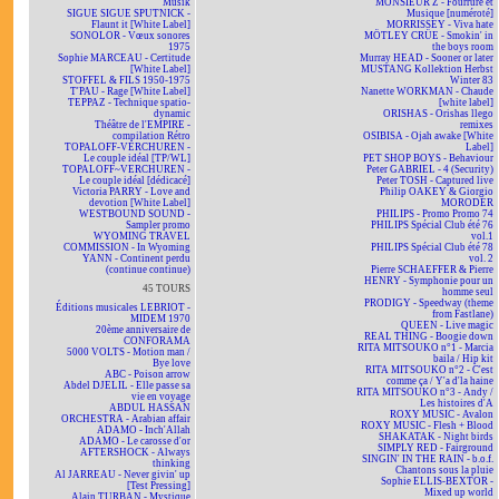
Musik
MONSIEUR Z - Fourrure et
SIGUE SIGUE SPUTNICK -
Musique [numéroté]
Flaunt it [White Label]
MORRISSEY - Viva hate
SONOLOR - Vœux sonores
MÖTLEY CRÜE - Smokin' in
1975
the boys room
Sophie MARCEAU - Certitude
Murray HEAD - Sooner or later
[White Label]
MUSTANG Kollektion Herbst
STOFFEL & FILS 1950-1975
Winter 83
T'PAU - Rage [White Label]
Nanette WORKMAN - Chaude
TEPPAZ - Technique spatio-
[white label]
dynamic
ORISHAS - Orishas llego
Théâtre de l'EMPIRE -
remixes
compilation Rétro
OSIBISA - Ojah awake [White
TOPALOFF-VERCHUREN -
Label]
Le couple idéal [TP/WL]
PET SHOP BOYS - Behaviour
TOPALOFF~VERCHUREN -
Peter GABRIEL - 4 (Security)
Le couple idéal [dédicacé]
Peter TOSH - Captured live
Victoria PARRY - Love and
Philip OAKEY & Giorgio
devotion [White Label]
MORODER
WESTBOUND SOUND -
PHILIPS - Promo Promo 74
Sampler promo
PHILIPS Spécial Club été 76
WYOMING TRAVEL
vol.1
COMMISSION - In Wyoming
PHILIPS Spécial Club été 78
YANN - Continent perdu
vol. 2
(continue continue)
Pierre SCHAEFFER & Pierre
HENRY - Symphonie pour un
45 TOURS
homme seul
PRODIGY - Speedway (theme
Éditions musicales LEBRIOT -
from Fastlane)
MIDEM 1970
QUEEN - Live magic
20ème anniversaire de
REAL THING - Boogie down
CONFORAMA
RITA MITSOUKO n°1 - Marcia
5000 VOLTS - Motion man /
baila / Hip kit
Bye love
RITA MITSOUKO n°2 - C'est
ABC - Poison arrow
comme ça / Y'a d'la haine
Abdel DJELIL - Elle passe sa
RITA MITSOUKO n°3 - Andy /
vie en voyage
Les histoires d'A
ABDUL HASSAN
ROXY MUSIC - Avalon
ORCHESTRA - Arabian affair
ROXY MUSIC - Flesh + Blood
ADAMO - Inch'Allah
SHAKATAK - Night birds
ADAMO - Le carosse d'or
SIMPLY RED - Fairground
AFTERSHOCK - Always
SINGIN' IN THE RAIN - b.o.f.
thinking
Chantons sous la pluie
Al JARREAU - Never givin' up
Sophie ELLIS-BEXTOR -
[Test Pressing]
Mixed up world
Alain TURBAN - Mystique