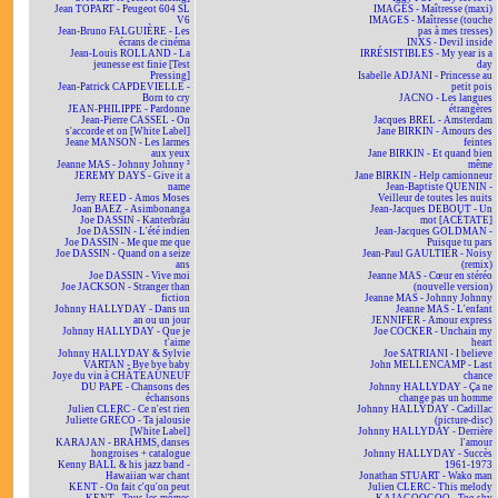
Jean TOPART - Peugeot 604 SL
IMAGES - Maîtresse (maxi)
V6
IMAGES - Maîtresse (touche
Jean-Bruno FALGUIÈRE - Les
pas à mes tresses)
écrans de cinéma
INXS - Devil inside
Jean-Louis ROLLAND - La
IRRÉSISTIBLES - My year is a
jeunesse est finie [Test
day
Pressing]
Isabelle ADJANI - Princesse au
Jean-Patrick CAPDEVIELLE -
petit pois
Born to cry
JACNO - Les langues
JEAN-PHILIPPE - Pardonne
étrangères
Jean-Pierre CASSEL - On
Jacques BREL - Amsterdam
s'accorde et on [White Label]
Jane BIRKIN - Amours des
Jeane MANSON - Les larmes
feintes
aux yeux
Jane BIRKIN - Et quand bien
Jeanne MAS - Johnny Johnny ²
même
JEREMY DAYS - Give it a
Jane BIRKIN - Help camionneur
name
Jean-Baptiste QUENIN -
Jerry REED - Amos Moses
Veilleur de toutes les nuits
Joan BAEZ - Asimbonanga
Jean-Jacques DEBOUT - Un
Joe DASSIN - Kanterbräu
mot [ACÉTATE]
Joe DASSIN - L'été indien
Jean-Jacques GOLDMAN -
Joe DASSIN - Me que me que
Puisque tu pars
Joe DASSIN - Quand on a seize
Jean-Paul GAULTIER - Noisy
ans
(remix)
Joe DASSIN - Vive moi
Jeanne MAS - Cœur en stéréo
Joe JACKSON - Stranger than
(nouvelle version)
fiction
Jeanne MAS - Johnny Johnny
Johnny HALLYDAY - Dans un
Jeanne MAS - L'enfant
an ou un jour
JENNIFER - Amour express
Johnny HALLYDAY - Que je
Joe COCKER - Unchain my
t'aime
heart
Johnny HALLYDAY & Sylvie
Joe SATRIANI - I believe
VARTAN - Bye bye baby
John MELLENCAMP - Last
Joye du vin à CHÂTEAUNEUF
chance
DU PAPE - Chansons des
Johnny HALLYDAY - Ça ne
échansons
change pas un homme
Julien CLERC - Ce n'est rien
Johnny HALLYDAY - Cadillac
Juliette GRÉCO - Ta jalousie
(picture-disc)
[White Label]
Johnny HALLYDAY - Derrière
KARAJAN - BRAHMS, danses
l'amour
hongroises + catalogue
Johnny HALLYDAY - Succès
Kenny BALL & his jazz band -
1961-1973
Hawaiian war chant
Jonathan STUART - Wako man
KENT - On fait c'qu'on peut
Julien CLERC - This melody