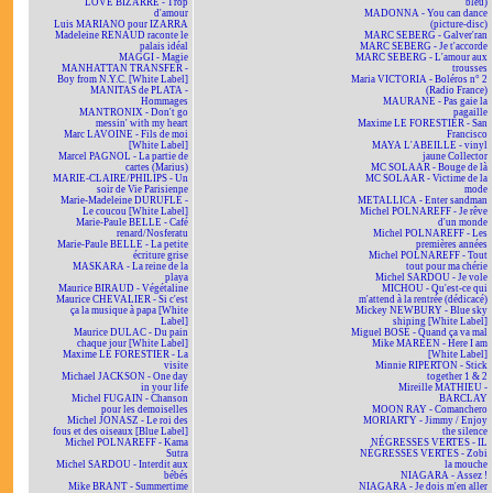
LOVE BIZARRE - Trop
bleu)
d'amour
MADONNA - You can dance
Luis MARIANO pour IZARRA
(picture-disc)
Madeleine RENAUD raconte le
MARC SEBERG - Galver'ran
palais idéal
MARC SEBERG - Je t'accorde
MAGGI - Magie
MARC SEBERG - L'amour aux
MANHATTAN TRANSFER -
trousses
Boy from N.Y.C. [White Label]
Maria VICTORIA - Boléros n° 2
MANITAS de PLATA -
(Radio France)
Hommages
MAURANE - Pas gaie la
MANTRONIX - Don't go
pagaille
messin' with my heart
Maxime LE FORESTIER - San
Marc LAVOINE - Fils de moi
Francisco
[White Label]
MAYA L'ABEILLE - vinyl
Marcel PAGNOL - La partie de
jaune Collector
cartes (Marius)
MC SOLAAR - Bouge de là
MARIE-CLAIRE/PHILIPS - Un
MC SOLAAR - Victime de la
soir de Vie Parisienne
mode
Marie-Madeleine DURUFLÉ -
METALLICA - Enter sandman
Le coucou [White Label]
Michel POLNAREFF - Je rêve
Marie-Paule BELLE - Café
d'un monde
renard/Nosferatu
Michel POLNAREFF - Les
Marie-Paule BELLE - La petite
premières années
écriture grise
Michel POLNAREFF - Tout
MASKARA - La reine de la
tout pour ma chérie
playa
Michel SARDOU - Je vole
Maurice BIRAUD - Végétaline
MICHOU - Qu'est-ce qui
Maurice CHEVALIER - Si c'est
m'attend à la rentrée (dédicacé)
ça la musique à papa [White
Mickey NEWBURY - Blue sky
Label]
shining [White Label]
Maurice DULAC - Du pain
Miguel BOSÉ - Quand ça va mal
chaque jour [White Label]
Mike MAREEN - Here I am
Maxime LE FORESTIER - La
[White Label]
visite
Minnie RIPERTON - Stick
Michael JACKSON - One day
together 1 & 2
in your life
Mireille MATHIEU -
Michel FUGAIN - Chanson
BARCLAY
pour les demoiselles
MOON RAY - Comanchero
Michel JONASZ - Le roi des
MORIARTY - Jimmy / Enjoy
fous et des oiseaux [Blue Label]
the silence
Michel POLNAREFF - Kama
NÉGRESSES VERTES - IL
Sutra
NÉGRESSES VERTES - Zobi
Michel SARDOU - Interdit aux
la mouche
bébés
NIAGARA - Assez !
Mike BRANT - Summertime
NIAGARA - Je dois m'en aller