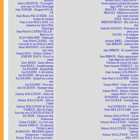
putains
Hubert-Félix THIÉFAINE -
Jean LAPOINTE - Tu jongles
Sweet amanite phalloïde queen
avec ma vie [Test Pressing]
Iggy POP - Cry for love
Jean TOPART - Peugeot 604 SL
IMAGES - Maîtresse (maxi)
V6
IMAGES - Maîtresse (touche
Jean-Bruno FALGUIÈRE - Les
pas à mes tresses)
écrans de cinéma
INXS - Devil inside
Jean-Louis ROLLAND - La
IRRÉSISTIBLES - My year is a
jeunesse est finie [Test
day
Pressing]
Isabelle ADJANI - Princesse au
Jean-Patrick CAPDEVIELLE -
petit pois
Born to cry
JACNO - Les langues
JEAN-PHILIPPE - Pardonne
étrangères
Jean-Pierre CASSEL - On
Jacques BREL - Amsterdam
s'accorde et on [White Label]
Jane BIRKIN - Amours des
Jeane MANSON - Les larmes
feintes
aux yeux
Jane BIRKIN - Et quand bien
Jeanne MAS - Johnny Johnny ²
même
JEREMY DAYS - Give it a
Jane BIRKIN - Help camionneur
name
Jean-Baptiste QUENIN -
Jerry REED - Amos Moses
Veilleur de toutes les nuits
Joan BAEZ - Asimbonanga
Jean-Jacques DEBOUT - Un
Joe DASSIN - Kanterbräu
mot [ACÉTATE]
Joe DASSIN - L'été indien
Jean-Jacques GOLDMAN -
Joe DASSIN - Me que me que
Puisque tu pars
Joe DASSIN - Quand on a seize
Jean-Paul GAULTIER - Noisy
ans
(remix)
Joe DASSIN - Vive moi
Jeanne MAS - Cœur en stéréo
Joe JACKSON - Stranger than
(nouvelle version)
fiction
Jeanne MAS - Johnny Johnny
Johnny HALLYDAY - Dans un
Jeanne MAS - L'enfant
an ou un jour
JENNIFER - Amour express
Johnny HALLYDAY - Que je
Joe COCKER - Unchain my
t'aime
heart
Johnny HALLYDAY & Sylvie
Joe SATRIANI - I believe
VARTAN - Bye bye baby
John MELLENCAMP - Last
Joye du vin à CHÂTEAUNEUF
chance
DU PAPE - Chansons des
Johnny HALLYDAY - Ça ne
échansons
change pas un homme
Julien CLERC - Ce n'est rien
Johnny HALLYDAY - Cadillac
Juliette GRÉCO - Ta jalousie
(picture-disc)
[White Label]
Johnny HALLYDAY - Derrière
KARAJAN - BRAHMS, danses
l'amour
hongroises + catalogue
Johnny HALLYDAY - Succès
Kenny BALL & his jazz band -
1961-1973