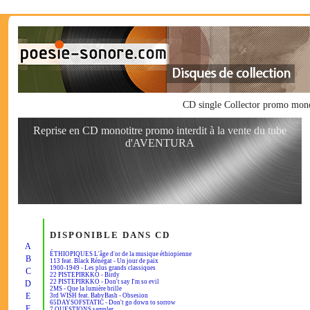
CD single Collector promo mon
Reprise en CD monotitre promo interdit à la vente du tube
d'AVENTURA
DISPONIBLE DANS CD
A
ÉTHIOPIQUES L'âge d'or de la musique éthiopienne
B
113 feat. Black Rénégat - Un jour de paix
1900-1949 - Les plus grands classiques
C
22 PISTEPIRKKO - Birdy
22 PISTEPIRKKO - Don't say I'm so evil
D
2MS - Que la lumière brille
E
3rd WISH feat. BabyBash - Obsesion
65DAYSOFSTATIC - Don't go down to sorrow
F
7 QUESTIONS sampler