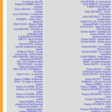
on with you like that
Dick RIVERS - Je t'ai reconnue
Emmylou HARRIS - Rose of
Dolly PARTON - Downtown
Cimarron
EARTH WIND & FIRE -
Enrico MACIAS - 2 ailes & 3
Saturday nite
plumes
Eddy MITCHELL - Lèche-
Enrico MACIAS - La France de
bottes blues
mon enfance
Eddy MITCHELL - Soixante
ENRIQUÉ - J'aime, J'aime...
soixante-deux
[dédicacé]
EDITH NYLON - Edith Nylon
ENZO ENZO - Blanche Neige
Edouard BAER - La bostella
[White Label]
ELEGANCE - Jamais de risque
Erik MONTRY - Des fleurs et
[Test Pressing]
des fusils
Etienne DAHO - Caribbean sea
ETHNIKOLOR
Etienne DAHO - Des
F.LEMARQUE/MARTIN
attractions désastre
CIRCUS - Succès de Paris
Etienne DAHO - Epaule tattoo
[White Label]
Etienne DAHO - Epaule tattoo
FÉLIX POTIN - Édition
(maxi)
spéciale inauguration super-
Etienne DAHO - Il ne dira pas
marché
[White Label]
FAMILLE FOUX - Un très
Etienne DAHO - Les voyages
joyeux Noël... [White Label]
immobiles
Félix FAIRANO - Moi je n'suis
EURYTHMICS - Sweet dreams
pas pressé [ACÉTATE]
(are made of this) REMIX 91
FFF - AC² N [White Label]
FARID - Un amour montagne
FIDO STEAKY - Les plus
Florent PAGNY - Ça fait des
belles musiques de films
nuits
FINE YOUNG CANNIBALS -
Florent PAGNY - Comme
The flame
d'habitude [Claude François]
France GALL - La chanson
Florent PAGNY - Jolie môme
d'Azima
[Léo Ferré]
Francis CABREL & Mercedes
Florent PAGNY - Tue-moi
SOSA - Yo vengo a ofrecer mi
FORBANS - Lève ton ful de là
corazon
Francis CABREL - Je rêve
Francis LEANDRI - EP Ton
Francis CABREL - Petite Marie
absence, ton silence [White
François FELDMAN - Comme
Label]
une évidence
Francis LEANDRI - SP Ton
François FELDMAN - Le p'tit
absence, ton silence [White
cireur
Label]
François FELDMAN - Les
Franck DIDIER - Pour la
valses de Vienne
première fois [Test Pressing]
François FELDMAN - Petit
François FELDMAN - Le
Frank
serpent qui danse
François FELDMAN & Joniece
Frédéric BERTHELOT -
JAMISON - J'ai peur