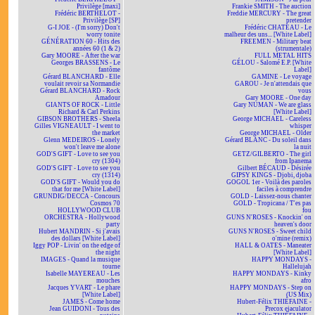
Privilège [maxi]
Frankie SMITH - The auction
Frédéric BERTHELOT -
Freddie MERCURY - The great
Privilège [SP]
pretender
G-I JOE - (I'm sorry) Don't
Frédéric CHATEAU - Le
worry tonite
malheur des uns... [White Label]
GÉNÉRATION 60 - Hits des
FREEMEN - Military beat
années 60 (1 & 2)
(strumentale)
Gary MOORE - After the war
FULL METAL HITS
Georges BRASSENS - Le
GÉLOU - Salomé E.P. [White
fantôme
Label]
Gérard BLANCHARD - Elle
GAMINE - Le voyage
voulait revoir sa Normandie
GAROU - Je n'attendais que
Gérard BLANCHARD - Rock
vous
Amadour
Gary MOORE - One day
GIANTS OF ROCK - Little
Gary NUMAN - We are glass
Richard & Carl Perkins
[White Label]
GIBSON BROTHERS - Sheela
George MICHAEL - Careless
Gilles VIGNEAULT - I went to
whisper
the market
George MICHAEL - Older
Glenn MEDEIROS - Lonely
Gérard BLANC - Du soleil dans
won't leave me alone
la nuit
GOD'S GIFT - Love to see you
GETZ/GILBERTO - The girl
cry (1304)
from Ipanema
GOD'S GIFT - Love to see you
Gilbert BÉCAUD - Désirée
cry (1314)
GIPSY KINGS - Djobi, djoba
GOD'S GIFT - Would you do
GOGOL 1er - Voilà des paroles
that for me [White Label]
faciles à comprendre
GRUNDIG/DECCA - Concours
GOLD - Laissez-nous chanter
Cosmos 70
GOLD - Tropicana / T'es pas
HOLLYWOOD CLUB
fou
ORCHESTRA - Hollywood
GUNS N'ROSES - Knockin' on
party
heaven's door
Hubert MANDRIN - Si j'avais
GUNS N'ROSES - Sweet child
des dollars [White Label]
o'mine (remix)
Iggy POP - Livin' on the edge of
HALL & OATES - Maneater
the night
[White Label]
IMAGES - Quand la musique
HAPPY MONDAYS -
tourne
Hallelujah
Isabelle MAYEREAU - Les
HAPPY MONDAYS - Kinky
mouches
afro
Jacques YVART - Le phare
HAPPY MONDAYS - Step on
[White Label]
(US Mix)
JAMES - Come home
Hubert-Félix THIÉFAINE -
Jean GUIDONI - Tous des
Precox ejaculator