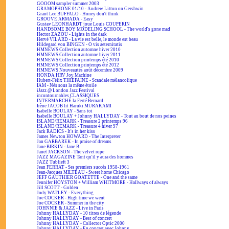
GOOOM sampler summer 2003
GRAMOPHONE 01/10 - Andrew Litton on Gershwin
Grant Lee BUFFALO - Honey don't think
GROOVE ARMADA - Easy
Gustav LEONHARDT joue Louis COUPERIN
HANDSOME BOY MODELING SCHOOL - The world's gone mad
Hector ZAZOU - Lights in the dark
Hervé VILARD - La vie est belle, le monde est beau
Hildegard von BINGEN - O vis aeternitatis
HMNEWS Collection automne hiver 2010
HMNEWS Collection automne hiver 2011
HMNEWS Collection printemps été 2010
HMNEWS Collection printemps été 2012
HMNEWS Nouveautés août décembre 2009
HONDA HRV Joy Machine
Hubert-Félix THIÉFAINE - Scandale mélancolique
IAM - Nés sous la même étoile
iJazz @ London Jazz Festival
incontournables CLASSIQUES
INTERMARCHÉ la Ferté Bernard
Irène JACOB lit Haruki MURAKAMI
Isabelle BOULAY - Sans toi
Isabelle BOULAY + Johnny HALLYDAY - Tout au bout de nos peines
ISLAND/REMARK - Treasure 2 printemps 96
ISLAND/REMARK - Treasure 4 hiver 97
Jack RADICS - It's in her kiss
James Newton HOWARD - The Interpreter
Jan GARBAREK - In praise of dreams
Jane BIRKIN - Jane B.
Janet JACKSON - The velvet rope
JAZZ MAGAZINE Tant qu'il y aura des hommes
JAZZ Tublieft 3
Jean FERRAT - Ses premiers succès 1958-1961
Jean-Jacques MILTEAU - Sweet home Chicago
JEFF GAUTHIER GOATETTE - One and the same
Jennifer HOYSTON + William WHITMORE - Hallways of always
Jill SCOTT - Golden
Jody WATLEY - Everything
Joe COCKER - High time we went
Joe COCKER - Summer in the city
JOHNNIE & JAZZ - Live in Paris
Johnny HALLYDAY - 10 titres de légende
Johnny HALLYDAY - Best of concert
Johnny HALLYDAY - Collector Optic 2000
Johnny HALLYDAY - En concert avec Johnny