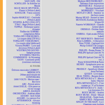
SAD CAFÉ - Olé
Modeste MOUSSORGSKY -
SCHÖLLER - In Schöller ist
Tableaux d'une exposition
Musik
MONSIEUR Z - Fourrure et
SIGUE SIGUE SPUTNICK -
Musique [numéroté]
Flaunt it [White Label]
MORRISSEY - Viva hate
SONOLOR - Vœux sonores
MÖTLEY CRÜE - Smokin' in
1975
the boys room
Sophie MARCEAU - Certitude
Murray HEAD - Sooner or later
[White Label]
MUSTANG Kollektion Herbst
STOFFEL & FILS 1950-1975
Winter 83
T'PAU - Rage [White Label]
Nanette WORKMAN - Chaude
TEPPAZ - Technique spatio-
[white label]
dynamic
ORISHAS - Orishas llego
Théâtre de l'EMPIRE -
remixes
compilation Rétro
OSIBISA - Ojah awake [White
TOPALOFF-VERCHUREN -
Label]
Le couple idéal [TP/WL]
PET SHOP BOYS - Behaviour
TOPALOFF~VERCHUREN -
Peter GABRIEL - 4 (Security)
Le couple idéal [dédicacé]
Peter TOSH - Captured live
Victoria PARRY - Love and
Philip OAKEY & Giorgio
devotion [White Label]
MORODER
WESTBOUND SOUND -
PHILIPS - Promo Promo 74
Sampler promo
PHILIPS Spécial Club été 76
WYOMING TRAVEL
vol.1
COMMISSION - In Wyoming
PHILIPS Spécial Club été 78
YANN - Continent perdu
vol. 2
(continue continue)
Pierre SCHAEFFER & Pierre
HENRY - Symphonie pour un
45 TOURS
homme seul
PRODIGY - Speedway (theme
Éditions musicales LEBRIOT -
from Fastlane)
MIDEM 1970
QUEEN - Live magic
20ème anniversaire de
REAL THING - Boogie down
CONFORAMA
RITA MITSOUKO n°1 - Marcia
5000 VOLTS - Motion man /
baila / Hip kit
Bye love
RITA MITSOUKO n°2 - C'est
ABC - Poison arrow
comme ça / Y'a d'la haine
Abdel DJELIL - Elle passe sa
RITA MITSOUKO n°3 - Andy /
vie en voyage
Les histoires d'A
ABDUL HASSAN
ROXY MUSIC - Avalon
ORCHESTRA - Arabian affair
ROXY MUSIC - Flesh + Blood
ADAMO - Inch'Allah
SHAKATAK - Night birds
ADAMO - Le carosse d'or
SIMPLY RED - Fairground
AFTERSHOCK - Always
SINGIN' IN THE RAIN - b.o.f.
thinking
Chantons sous la pluie