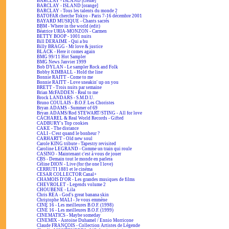
BARCLAY - ISLAND [crème]
BARCLAY - ISLAND [orange]
BARCLAY - Tous les talents du monde 2
BATOFAR cherche Tokyo - Paris 7-16 décembre 2001
BAYARD MUSIQUE - Chants sacrés
BBM - Where in the world (edit)
Béatrice URIA-MONZON - Carmen
BETTY BOOP - 1001 nuits
Bill DERAIME - Qui a bu
Billy BRAGG - Mr love & justice
BLACK - Here it comes again
BMG 99/11 Hot Sampler
BMG News Janvier 1999
Bob DYLAN - Le sampler Rock and Folk
Bobby KIMBALL - Hold the line
Bonnie RAITT - Come to me
Bonnie RAITT - Love sneakin' up on you
BRETT - Trois nuits par semaine
Brian McFADDEN - Real to me
Brock LANDARS - S.M.D.U.
Bruno COULAIS - B.O.F. Les Choristes
Bryan ADAMS - Summer of 69
Bryan ADAMS/Rod STEWART/STING - All for love
CACHAREL & Real World Records - Gifted
CADBURY's Top cookies
CAKE - The distance
CALI - C'est quand le bonheur ?
CARHARTT - Old new soul
Carole KING tribute - Tapestry revisited
Caroline LEGRAND - Comme un train qui roule
CASINO - Maintenant c'est à vous de jouer
CBS - Demain tout le monde en parlera
Céline DION - Live (for the one I love)
CERRUTI 1881 et le cinéma
CESAR COLLECTOR Canal+
CHAMOIS D'OR - Les grandes musiques de films
CHEVROLET - Legends volume 2
CHOUBENE - Lila
Chris REA - God's great banana skin
Christophe MALI - Je vous emmène
CINÉ 16 - Les meilleures B.O.F. (1998)
CINÉ 16 - Les meilleures B.O.F. (1999)
CINEMATICS - Maybe someday
CINEMIX - Antoine Duhamel / Ennio Morricone
Claude FRANÇOIS - Collection Artistes de Légende