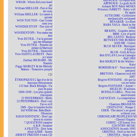
ARTHUR H - Le baron noir
WHAM - Where did your heart
ARTHUR H - Le goût du H
go
Ashanti ROY Pablo MOSES
William SHELLER - Fier et fou
Winston JARRETT - Natty will
de vous
fly again
William SHELLER - Le carnet à
AUTECHRE - Cichlisuite
spirale
mechanically reclaimed
WON TON TON - Can I come
BÉNABAR - Le dîner
near you
BABA YAGA - Back in the
WONDER STUFF - The size of
USSR
a cow
BB KING - Grandes mitos
WOODENTOPS - You make me
BBM - City of gold
feel
BEL CANTO - Rumour
Yves DUTEIL - J'ai la guitare
BETWEEN THE BURIED
qui me démange
AND ME - Colors
Yves DUTEIL - Prendre un
BLUE SILVER - Musiques
enfant (à Martine)
d'Algérie
Yves DUTEIL - Tarentelle
BLUR - Girls & boys
Yves SAINT-LAURENT - Paris
Bob DYLAN Live at Carnegie
je t'aime
Hall 1963
Zachary RICHARD - My
Bob MARLEY & the Wailers -
Nanette
Kaya
Ziggy MARLEY & the Melody
BORDERS & 6° - Your musical
Makers - Tomorrow people
passport
BRETONS - Chanson rock été
CD
2007
ÉTHIOPIQUES L'âge d'or de la
Brigitte FONTAINE - Ah que la
musique éthiopienne
vie est belle
113 feat. Black Rénégat - Un
Brigitte FONTAINE + Areski +
jour de paix
HIGELIN - D'ailleurs
1900-1949 - Les plus grands
BUFFALO GRILL - Pour ton
classiques
anniversaire
22 PISTEPIRKKO - Birdy
CAP OCÉAN - La compilation
22 PISTEPIRKKO - Don't say
océane
I'm so evil
Chantons BRASSENS
2MS - Que la lumière brille
CHATS D'OC - Pompe 2
3rd WISH feat. BabyBash -
CHER - The music's no good
Obsesion
without you
65DAYSOFSTATIC - Don't go
CHRONICART/PEOPLESOUN
down to sorrow
- Chronic'Organic
7 QUESTIONS sampler
CORNU - CD bonus live
A & B - Suzanne
COUNTRY MUSIC
A FILETTA - Don Juan
ASSOCIATION Awards 1993
Abed AZRIÉ - Suerte
CRISTINA - Doll in the box
ABSENT FRIENDS 4 track CD
CRISTINA - Sleep it off