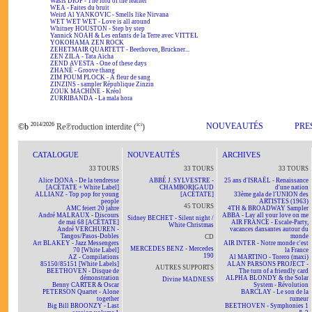
Wasis DIOP - The lord of the feather
WEA - Faites du bruit
Weird Al YANKOVIC - Smells like Nirvana
WET WET WET - Love is all around
Whitney HOUSTON - Step by step
Yannick NOAH & Les enfants de la Terre avec VITTEL
YOKOHAMA ZEN ROCK
ZEHETMAIR QUARTETT - Beethoven, Bruckner...
ZEN ZILA - Tata Aïcha
ZEND AVESTA - One of these days
ZHANÉ - Groove thang
ZIM POUM PLOCK - A fleur de sang
ZINZINS - sampler République Zinzin
ZOUK MACHINE - Kréol
ZURRIBANDA - La mala hora
2014/2026
ici
NOUVEAUTÉS
PRE
©b
Re℗roduction interdite (
)
CATALOGUE
NOUVEAUTÉS
ARCHIVES
33 TOURS
33 TOURS
33 TOURS
Alice DONA - De la tendresse
ABBÉ J. SYLVESTRE -
25 ans d'ISRAËL - Renaissance
[ACÉTATE + White Label]
CHAMBORIGAUD
d'une nation
ALLIANZ - Top pop for young
[ACÉTATE]
33ème gala de l'UNION des
people
ARTISTES (1963)
45 TOURS
AMC feiert 20 jahre
4TH & BROADWAY Sampler
André MALRAUX - Discours
ABBA - Lay all your love on me
Sidney BECHET - Silent night /
de mai 68 [ACÉTATE]
AIR FRANCE - Escale-Party,
White Christmas
André VERCHUREN -
vacances dansantes autour du
Tangos/Pasos-Dobles
monde
CD
Art BLAKEY - Jazz Messengers
AIR INTER - Notre monde c'est
MERCEDES BENZ - Mercedes
70 [White Label]
la France
190
AZ - Compilations
Al MARTINO - Torero (maxi)
85150/85151 [White Labels]
ALAN PARSONS PROJECT -
AUTRES SUPPORTS
BEETHOVEN - Disque de
The turn of a friendly card
démonstration
ALPHA BLONDY & the Solar
Divine MADNESS
Benny CARTER & Oscar
System - Révolution
PETERSON Quartet - Alone
BARCLAY - Le son de la
together
rumeur
Big Bill BROONZY - Last
BEETHOVEN - Symphonies 1