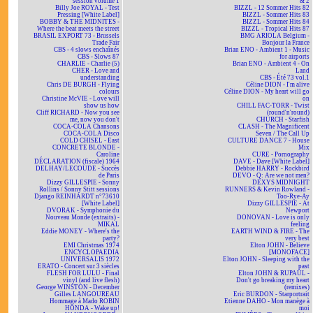
session volume 1
& 2
Billy Joe ROYAL - Test
BIZZL - 12 Sommer Hits 82
Pressing [White Label]
BIZZL - Sommer Hits 83
BOBBY & THE MIDNITES -
BIZZL - Sommer Hits 84
Where the beat meets the street
BIZZL - Tropical Hits 87
BRASIL EXPORT 73 - Brussels
BMG ARIOLA Belgium -
Trade Fair
Bonjour la France
CBS - 4 slows enchaînés
Brian ENO - Ambient 1 - Music
CBS - Slows 87
for airports
CHARLIE - Charlie (5)
Brian ENO - Ambient 4 - On
CHER - Love and
Land
understanding
CBS - Été 73 vol.1
Chris DE BURGH - Flying
Céline DION - I'm alive
colours
Céline DION - My heart will go
Christine McVIE - Love will
on
show us how
CHILL FAC-TORR - Twist
Cliff RICHARD - Now you see
(round'n'round)
me, now you don't
CHURCH - Starfish
COCA-COLA Chansons
CLASH - The Magnificent
COCA-COLA Disco
Seven / The Call Up
COLD CHISEL - East
CULTURE DANCE 7 - House
CONCRETE BLONDE -
Mix
Caroline
CURE - Pornography
DÉCLARATION (fiscale) 1964
DAVE - Dave [White Label]
DELHAY/LECOUDE - Succès
Debbie HARRY - Rockbird
de Paris
DEVO - Q: Are we not men?
Dizzy GILLESPIE - Sonny
DEXYS MIDNIGHT
Rollins / Sonny Stitt sessions
RUNNERS & Kevin Rowland -
Django REINHARDT n°73610
Too-Rye-Ay
[White Label]
Dizzy GILLESPIE - At
DVORAK - Symphonie du
Newport
Nouveau Monde (extraits) -
DONOVAN - Love is only
MIKAL
feeling
Eddie MONEY - Where's the
EARTH WIND & FIRE - The
party?
very best
EMI Christmas 1974
Elton JOHN - Believe
ENCYCLOPAEDIA
[MONOFACE]
UNIVERSALIS 1972
Elton JOHN - Sleeping with the
ERATO - Concert sur 3 siècles
past
FLESH FOR LULU - Final
Elton JOHN & RUPAUL -
vinyl (and live flesh)
Don't go breaking my heart
George WINSTON - December
(remixes)
Gilles LANGOUREAU
Eric BURDON - Starportrait
Hommage à Mado ROBIN
Etienne DAHO - Mon manège à
HONDA - Wake up!
moi