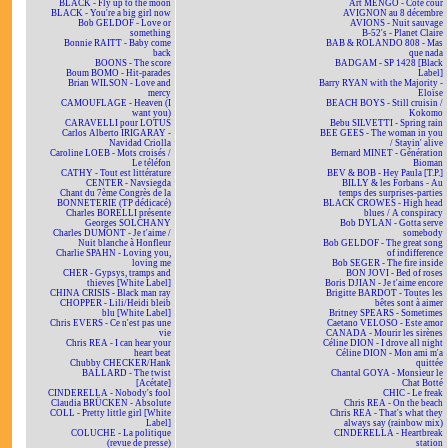
BLACK - Fly up to the moon
Art MENGO - Côté cour
BLACK - You're a big girl now
AVIGNON au 8 décembre
Bob GELDOF - Love or
AVIONS - Nuit sauvage
something
B-52's - Planet Claire
Bonnie RAITT - Baby come
BAB & ROLANDO 808 - Mas
back
que nada
BOONS - The score
BADGAM - SP 1428 [Black
Boum BOMO - Hit-parades
Label]
Brian WILSON - Love and
Barry RYAN with the Majority -
mercy
Eloïse
CAMOUFLAGE - Heaven (I
BEACH BOYS - Still cruisin /
want you)
Kokomo
CARAVELLI pour LOTUS
Bebu SILVETTI - Spring rain
Carlos Alberto IRIGARAY -
BEE GEES - The woman in you
Navidad Criolla
/ Stayin' alive
Caroline LOEB - Mots croisés /
Bernard MINET - Génération
Le téléfon
Bioman
CATHY - Tout est littérature
BEV & BOB - Hey Paula [T.P.]
CENTER - Navsiegda
BILLY & les Forbans - Au
Chant du 7ème Congrès de la
temps des surprises-parties
BONNETERIE (TP dédicacé)
BLACK CROWES - High head
Charles BORELLI présente
blues / A conspiracy
Georges SOLCHANY
Bob DYLAN - Gotta serve
Charles DUMONT - Je t'aime /
somebody
Nuit blanche à Honfleur
Bob GELDOF - The great song
Charlie SPAHN - Loving you,
of indifference
loving me
Bob SEGER - The fire inside
CHER - Gypsys, tramps and
BON JOVI - Bed of roses
thieves [White Label]
Boris DJIAN - Je t'aime encore
CHINA CRISIS - Black man ray
Brigitte BARDOT - Toutes les
CHOPPER - Lili/Heidi bleib
bêtes sont à aimer
blu [White Label]
Britney SPEARS - Sometimes
Chris EVERS - Ce n'est pas une
Caetano VELOSO - Este amor
vie
CANADA - Mourir les sirènes
Chris REA - I can hear your
Céline DION - I drove all night
heart beat
Céline DION - Mon ami m'a
Chubby CHECKER/Hank
quittée
BALLARD - The twist
Chantal GOYA - Monsieur le
[Acétate]
Chat Botté
CINDERELLA - Nobody's fool
CHIC - Le freak
Claudia BRÜCKEN - Absolute
Chris REA - On the beach
COLL - Pretty little girl [White
Chris REA - That's what they
Label]
always say (rainbow mix)
COLUCHE - La politique
CINDERELLA - Heartbreak
(revue de presse)
station