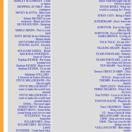
SHIRLEY & COMPANY - I like
know what the night can do
to dance
[White Label]
SHOPPING AT ORLY - Hors
STONE ROSES - What the
commerce
world is waiting for / Fools
SHUKY & AVIVA - Mais bien
gold
sûr je t'aime
STRAY CATS - Bring it back
Sidney BECHET et son
again
orchestre - Black and blue
SUPERTRAMP - Don't leave me
SILVER SOUNDS - Sleeping
now
slow
SURVIVOR - Eye of the tiger
SIMPLE MINDS - This is your
(Rocky III)
land
SURVIVOR - Eye of the tiger &
SONY MUSIC & les Chérubins
JAMES BROWN - Living in
- Bonne année
America
SOUVENIRS SOUVENIRS
TALK TALK - It's my life /
STAYING ALIVE - Extraits
Such a shame
b.o.f.
TALKING HEADS - Road to
STEALERS WHEEL - Blind
nowhere
faith & Rick WAKEMAN -
TEARS FOR FEARS - Famous
Anne of Cleves
last words
Stephan EICHER - Pas d'ami
TEARS FOR FEARS - Laid so
(comme toi)
low (tears roll down)
Stephan EICHER - Rien à voir
TEN SHARP - You [White
Stephan EICHER - Tu ne me
Label]
dois rien
Terence TRENT D'ARBY - This
Stéphane COLLARO -
side of love
L'histoire de France (Flodor)
TEXAS - Alone with you
STEVE MILLER BAND - Fly
THEMBI - Kwela mfana (cé
like an eagle
dansé)
STEVE MILLER BAND - I
THIN LIZZY - Dedication
want to make the world turn
THREE DEGREES - What I did
around
for love
STEVE MILLER BAND - I
Tom JONES - Love is in the air
want to make the world turn
[White Label]
around (maxi)
TONTON DAVID - Peuples du
STING - The soul cages
monde
STREET BOYS - Red moon
Tracy CHAPMAN - Talkin
STREET BOYS - Some folks
'bout a revolution
(come bring your love to me)
U2 - Jesus-Christ & John
STYLISTICS - You are
MELLENCAMP - Do re mi
beautiful
UB40 - Sing our own song
SUGARCUBES - Deus
UB40 - The way you do the
SUGARCUBES - Hit [White
things you do
Label]
VAILLANCOURT - Bon temps
SUNSHINE - Come back baby
rouler