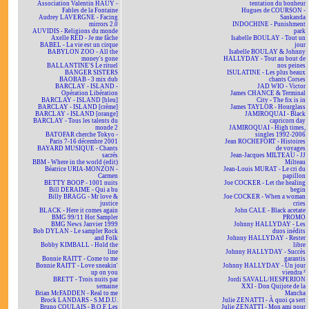
Association Valentin HAÜY -
tentation du bonheur
Fables de la Fontaine
Hugues de COURSON -
Audrey LAVERGNE - Facing
Sankanda
mirrors 2.0
INDOCHINE - Punishment
AUVIDIS - Religions du monde
park
Axelle RED - Je me fâche
Isabelle BOULAY - Tout un
BABEL - La vie est un cirque
jour
BABYLON ZOO - All the
Isabelle BOULAY & Johnny
money's gone
HALLYDAY - Tout au bout de
BALLANTINE'S Le rituel
nos peines
BANGER SISTERS
ISULATINE - Les plus beaux
BAOBAB - 3 mix dub
chants Corses
BARCLAY - ISLAND -
JAD WIO - Victor
Opération Libération
James CHANCE & Terminal
BARCLAY - ISLAND [bleu]
City - The fix is in
BARCLAY - ISLAND [crème]
James TAYLOR - Hourglass
BARCLAY - ISLAND [orange]
JAMIROQUAI - Black
BARCLAY - Tous les talents du
capricorn day
monde 2
JAMIROQUAI - High times,
BATOFAR cherche Tokyo -
singles 1992-2006
Paris 7-16 décembre 2001
Jean ROCHEFORT - Histoires
BAYARD MUSIQUE - Chants
de voyages
sacrés
Jean-Jacques MILTEAU - JJ
BBM - Where in the world (edit)
Milteau
Béatrice URIA-MONZON -
Jean-Louis MURAT - Le cri du
Carmen
papillon
BETTY BOOP - 1001 nuits
Joe COCKER - Let the healing
Bill DERAIME - Qui a bu
begin
Billy BRAGG - Mr love &
Joe COCKER - When a woman
justice
cries
BLACK - Here it comes again
John CALE - Black acetate
BMG 99/11 Hot Sampler
PROMO
BMG News Janvier 1999
Johnny HALLYDAY - Les
Bob DYLAN - Le sampler Rock
duos inédits
and Folk
Johnny HALLYDAY - Rester
Bobby KIMBALL - Hold the
libre
line
Johnny HALLYDAY - Succès
Bonnie RAITT - Come to me
garantis
Bonnie RAITT - Love sneakin'
Johnny HALLYDAY - Un jour
up on you
viendra ²
BRETT - Trois nuits par
Jordi SAVALL/HESPERION
semaine
XXI - Don Quijote de la
Brian McFADDEN - Real to me
Mancha
Brock LANDARS - S.M.D.U.
Julie ZENATTI - À quoi ça sert
Bruno COULAIS - B.O.F. Les
Julie ZENATTI - Mon ami pour