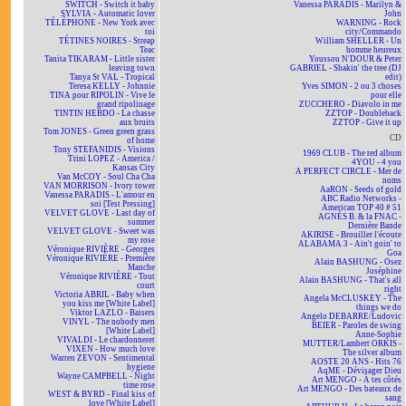
SWITCH - Switch it baby
Vanessa PARADIS - Marilyn &
SYLVIA - Automatic lover
John
TÉLÉPHONE - New York avec
WARNING - Rock
toi
city/Commando
TÉTINES NOIRES - Streap
William SHELLER - Un
Teac
homme heureux
Tanita TIKARAM - Little sister
Youssou N'DOUR & Peter
leaving town
GABRIEL - Shakin' the tree (DJ
Tanya St VAL - Tropical
edit)
Teresa KELLY - Johnnie
Yves SIMON - 2 ou 3 choses
TINA pour RIPOLIN - Vive le
pour elle
grand ripolinage
ZUCCHERO - Diavolo in me
TINTIN HEBDO - La chasse
ZZTOP - Doubleback
aux bruits
ZZTOP - Give it up
Tom JONES - Green green grass
CD
of home
Tony STEFANIDIS - Visions
1969 CLUB - The red album
Trini LOPEZ - America /
4YOU - 4 you
Kansas City
A PERFECT CIRCLE - Mer de
Van McCOY - Soul Cha Cha
noms
VAN MORRISON - Ivory tower
AaRON - Seeds of gold
Vanessa PARADIS - L'amour en
ABC Radio Networks -
soi [Test Pressing]
American TOP 40 # 51
VELVET GLOVE - Last day of
AGNÈS B. & la FNAC -
summer
Dernière Bande
VELVET GLOVE - Sweet was
AKIRISE - Brouiller l'écoute
my rose
ALABAMA 3 - Ain't goin' to
Véronique RIVIÈRE - Georges
Goa
Véronique RIVIÈRE - Première
Alain BASHUNG - Osez
Manche
Joséphine
Véronique RIVIÈRE - Tout
Alain BASHUNG - That's all
court
right
Victoria ABRIL - Baby when
Angela McCLUSKEY - The
you kiss me [White Label]
things we do
Viktor LAZLO - Baisers
Angelo DEBARRE/Ludovic
VINYL - The nobody men
BEIER - Paroles de swing
[White Label]
Anne-Sophie
VIVALDI - Le chardonneret
MUTTER/Lambert ORKIS -
VIXEN - How much love
The silver album
Warren ZEVON - Sentimental
AOSTE 20 ANS - Hits 76
hygiene
AqME - Dévisager Dieu
Wayne CAMPBELL - Night
Art MENGO - À tes côtés
time rose
Art MENGO - Des bateaux de
WEST & BYRD - Final kiss of
sang
love [White Label]