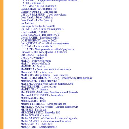
LABEL BLEU - Appellation d'origine incontrôlée 2
LABELS automne 97
LANDMARK MUSIC volume 1
Lara FABIAN - A wonderful life
Laurent VOULZY - Une héroïne
LEFDUP & LEFDUP - L'oeil du cyclone
Lena AYAL - Dîner d'affaires
Lena AYAL - Le Bar (remix)
les Antilles
les coups de foudre de BRAZIL
les ENFOIRÉS - On ira tous au paradis
LIMP BIZKIT - Nookie
LINE RECORDS - Der Sampler 31
Lionel RICHIE - Time [radio edit]
LOST HIGHWAY sampler 2002
Luc VERTIGE - Contradictions amoureuses
LUDÉAL - La fin du pétrole
LUDAIZE - Next generation, rythm'n'pop music
Ludovic BEIER New Quartet - Chilltimes
Luz CASAL - La pasion
LYSOUND volume 4
MALIA - Echoes of dreams
MALIA - Yellow daffodils
MANGU - Mi familia
MANUELA - Parce que c'était écrit comme ça
Marcus MILLER - Rush over
MARGOT - Manipulation + Dans tes rêves
MARRINER & OHLSSON - Grieg, Tschaikowsky, Rachmaninov
Marvin GAYE - Lucky lucky me
MASS PROD Punk Rock Artisan Sampler 2008
MASTER SERIE - La collection
MAURANE - Différente
Max PASHM - Weddings, Barmitzvahs and Funerals
Maxime LE FORESTIER - 2ème cahier
McDONALD'S - Pop
McDONALD'S - Rock
Melissa ETHERIDGE - Stronger than me
MENTAL GROOVE Records - Limited sampler CD
MENZEKI - Fais le pas
MERCEDES BENZ - Mercedes 190
Michel JONASZ - Le scat
Michel SARDOU - Collection Artistes de Légende
Michel SARDOU - Je me souviens d'un adieu
Michèle ATLANI - Sans titre
Michèle TORR - Sortir ensemble