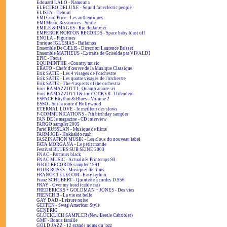
Edouard LALO - Namouna
ELECTRO DELUXE - Sound for eclectic people
ELISTA - Debout
EMI Cool Price - Les authentiques
EMI Music Ressources - Smile
EMILE & IMAGES - Rio de Janvier
EMPEROR NORTON RECORDS - Space baby blast off
ENOLA - Figurines
Enrique IGLESIAS - Bailamos
Ensemble De CÆLIS - Direction Laurence Brisset
Ensemble MATHEUS - Extraits de Griselda par VIVALDI
EPIC - Focus
EQUIMINTHE - Country music
ERATO - Chefs d'œuvre de la Musique Classique
Erik SATIE - Les 4 visages de l'orchestre
Erik SATIE - Les quatre visages de l'orchestre
Erik SATIE - The 4 aspects of the orchestra
Eros RAMAZZOTTI - Quanto amore sei
Eros RAMAZZOTTI & Joe COCKER - Difendero
ESPACE Rhythm & Blues - Volume 2
ESSO - Sur la route d'Hollywood
ETERNAL LOVE - le meilleur des slows
F-COMMUNICATIONS - 7th birthday sampler
FAN DE le magazine - CD interview
FARGO sampler 2005
Farid RUSSLAN - Musique de films
FARM JOB - Hokkaïdo rush
FASZINATION MUSIK - Les clous du nouveau label
FATA MORGANA - Le petit monde
Festival BLUES SUR SEINE 2003
FNAC - Parcours black
FNAC MUSIC - Actualités Printemps 93
FOOD RECORDS sampler 1991
FOUR ROSES - Musiques de films
FRANCE TELECOM - Easy techno
Franz SCHUBERT - Quintette à cordes D.956
FRAY - Over my head (cable car)
FREDERICKS + GOLDMAN + JONES - Des vies
FRENCH B - La vie est belle
GAY DAD - Leisure noise
GEFFEN - Swag American Style
GENERIC
GLÜCKLICH SAMPLER (New Beetle Cabriolet)
GMF - Bonus famille
GOLD JAZZ - 12 grands noms du jazz