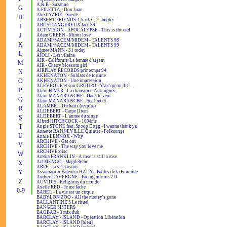
A & B - Suzanne
G
A FILETTA - Don Juan
Abed AZRIÉ - Suerte
H
ABSENT FRIENDS 4 track CD sampler
ABUS DANGEREUX face 39
I
ACTIVISION - APOCALYPSE - This is the end
J
Adam GREEN - Minor love
ADAMI/SACEM/MIDEM - TALENTS 98
K
ADAMI/SACEM/MIDEM - TALENTS 99
Aimee MANN - 31 today
L
AÏOLI - Les vilains
AIR - Californie/La femme d'argent
M
AIR - Cherry blossom girl
AIRPLAY RECORDS printemps 94
N
AKHENATON - Soldats de fortune
O
AKHENATON - Une impression
ALÉVÊQUE et son GROUPO - Y'a c'qu'on dit...
P
Alain HIVER - La chanson d'Antraigues
Alain MANARANCHE - Dans le vent
Q
Alain MANARANCHE - Sentiment
ALAMBIC - Dichaïtz (respire)
R
ALDEBERT - Carpe Diem
ALDEBERT - L'année du singe
S
Alfred HITCHCOCK - 100ème
T
Angie STONE feat. Snoop Dogg - I wanna thank ya
Annette BANNEVILLE Quintet - Folksongs
U
Annie LENNOX - Why
ARCHIVE - Get out
V
ARCHIVE - The way you love me
ARCHIVE:disc
W
Aretha FRANKLIN - A rose is still a rose
Art MENGO - Magdeleine
X
ARTE - Les 4 saisons
Y
Association Valentin HAÜY - Fables de la Fontaine
Audrey LAVERGNE - Facing mirrors 2.0
Z
AUVIDIS - Religions du monde
Axelle RED - Je me fâche
0-9
BABEL - La vie est un cirque
BABYLON ZOO - All the money's gone
BALLANTINE'S Le rituel
BANGER SISTERS
BAOBAB - 3 mix dub
BARCLAY - ISLAND - Opération Libération
BARCLAY - ISLAND [bleu]