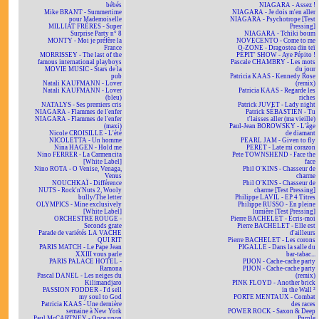
bébés
NIAGARA - Assez !
Mike BRANT - Summertime
NIAGARA - Je dois m'en aller
pour Mademoiselle
NIAGARA - Psychotrope [Test
MILLIAT FRÈRES - Super
Pressing]
Surprise Party n° 8
NIAGARA - Tchiki boum
MONTY - Moi je préfère la
NOVECENTO - Come to me
France
O-ZONE - Dragostea din teï
MORRISSEY - The last of the
PÉPIT' SHOW - Aye Pépito !
famous international playboys
Pascale CHAMBRY - Les mots
MOVIE MUSIC - Stars de la
du jour
pub
Patricia KAAS - Kennedy Rose
Natali KAUFMANN - Lover
(remix)
Natali KAUFMANN - Lover
Patricia KAAS - Regarde les
(bleu)
riches
NATALYS - Ses premiers cris
Patrick JUVET - Lady night
NIAGARA - Flammes de l'enfer
Patrick SÉBASTIEN - Tu
NIAGARA - Flammes de l'enfer
t'laisses aller (ma vieille)
(maxi)
Paul-Jean BOROWSKY - L'âge
Nicole CROISILLE - L'été
de diamant
NICOLETTA - Un homme
PEARL JAM - Given to fly
Nina HAGEN - Hold me
PERET - Late mi corazon
Nino FERRER - La Carmencita
Pete TOWNSHEND - Face the
[White Label]
face
Nino ROTA - O Venise, Venaga,
Phil O'KINS - Chasseur de
Venus
charme
NOUCHKAÏ - Différence
Phil O'KINS - Chasseur de
NUTS - Rock'n'Nuts 2, Wooly
charme [Test Pressing]
bully/The letter
Philippe LAVIL - EP 4 Titres
OLYMPICS - Mine exclusively
Philippe RUSSO - En pleine
[White Label]
lumière [Test Pressing]
ORCHESTRE ROUGE -
Pierre BACHELET - Écris-moi
Seconds grate
Pierre BACHELET - Elle est
Parade de variétés LA VACHE
d'ailleurs
QUI RIT
Pierre BACHELET - Les corons
PARIS MATCH - Le Pape Jean
PIGALLE - Dans la salle du
XXIII vous parle
bar-tabac...
PARIS PALACE HOTEL -
PIJON - Cache-cache party
Ramona
PIJON - Cache-cache party
Pascal DANEL - Les neiges du
(remix)
Kilimandjaro
PINK FLOYD - Another brick
PASSION FODDER - I'd sell
in the Wall ²
my soul to God
PORTE MENTAUX - Combat
Patricia KAAS - Une dernière
des races
semaine à New York
POWER ROCK - Saxon & Deep
Paul McCARTNEY - Once upon
Purple