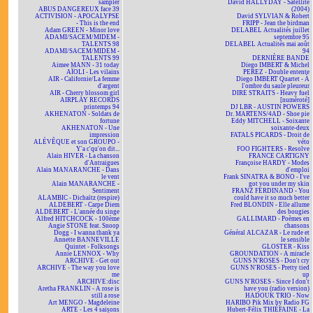
sampler
David HALLYDAY - Satellite
ABUS DANGEREUX face 39
(2004)
ACTIVISION - APOCALYPSE
David SYLVIAN & Robert
- This is the end
FRIPP - Jean the birdman
Adam GREEN - Minor love
DELABEL Actualités juillet
ADAMI/SACEM/MIDEM -
septembre 95
TALENTS 98
DELABEL Actualités mai août
ADAMI/SACEM/MIDEM -
94
TALENTS 99
DERNIÈRE BANDE
Aimee MANN - 31 today
Diego IMBERT & Michel
AÏOLI - Les vilains
PEREZ - Double entente
AIR - Californie/La femme
Diego IMBERT Quartet - À
d'argent
l'ombre du saule pleureur
AIR - Cherry blossom girl
DIRE STRAITS - Heavy fuel
AIRPLAY RECORDS
[numéroté]
printemps 94
DJ LBR - AUSTIN POWERS
AKHENATON - Soldats de
Dr. MARTENS/4AD - Shoe pie
fortune
Eddy MITCHELL - Soixante
AKHENATON - Une
soixante-deux
impression
FATALS PICARDS - Droit de
ALÉVÊQUE et son GROUPO -
véto
Y'a c'qu'on dit...
FOO FIGHTERS - Resolve
Alain HIVER - La chanson
FRANCE CARTIGNY
d'Antraigues
Françoise HARDY - Modes
Alain MANARANCHE - Dans
d'emploi
le vent
Frank SINATRA & BONO - I've
Alain MANARANCHE -
got you under my skin
Sentiment
FRANZ FERDINAND - You
ALAMBIC - Dichaïtz (respire)
could have it so much better
ALDEBERT - Carpe Diem
Fred BLONDIN - Elle allume
ALDEBERT - L'année du singe
des bougies
Alfred HITCHCOCK - 100ème
GALLIMARD - Poèmes en
Angie STONE feat. Snoop
chansons
Dogg - I wanna thank ya
Général ALCAZAR - Le rude et
Annette BANNEVILLE
le sensible
Quintet - Folksongs
GLOSTER - Kiss
Annie LENNOX - Why
GROUNDATION - A miracle
ARCHIVE - Get out
GUNS N'ROSES - Don't cry
ARCHIVE - The way you love
GUNS N'ROSES - Pretty tied
me
up
ARCHIVE:disc
GUNS N'ROSES - Since I don't
Aretha FRANKLIN - A rose is
have you (radio version)
still a rose
HADOUK TRIO - Now
Art MENGO - Magdeleine
HARIBO Pik Mix by Radio FG
ARTE - Les 4 saisons
Hubert-Félix THIÉFAINE - La