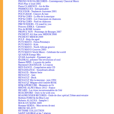
PHONO SUECIA RECORDS - Contemporary Classical Music
PIAS Play it loud 2005
Pierre CLARENCE - Air de fête
PISHROGUES - Indispensable
POLYDOR - Tendances Automne 2001
POLYGRAM - Classics & Jazz
POP & CORN - La fête de la musique
POP & CORN - Les Classiques en chansons
POP & CORN - Noël en chansons
PRETENDERS - I'll stand by you
Princess ERIKA - Calomnie
Prix de ROME lorrains
PROPUL'SON - Printemps de Bourges 2007
PSCHENT All-Star crew MIDEM 2008
PSCHENT MIDEM 2009
PULP - Help the aged
PUTUMAYO - Fiesta Putumayo
PUTUMAYO - Kids
PUTUMAYO - North African groove
PUTUMAYO Grooves 2003
PUTUMAYO World Music - Celebrate the world
QUAKER Energy Mix
QVAR Autohaler - Finement jazz
RADIKAL présente The revolution of cool
Ramon PIPIN - La porte du jardin
Raymond CHANDLER - Le crayon
RED DANCE - Compilation mini CD
RENAISSANCE - Soundtrack album
RENAUD - Master Serie
RENAULT - Jazz
RENAULT - Rock
RENAULT fête la musique - juin 1994
RENAULT Mégane série limitée BOSE
RFM/APÉRICUBE - Moments en Or
RHÔNE-ALPES Music 2012 - France
RICARD - Les titres incontournables de l'été
ROACHFORD - Only to be with you
ROADRUNNER RECORDS - Onde de choc spécial 25ème anniversaire
Robben FORD & the Blue Line
Roberto ALAGNA - Sampler 1
ROCK EN SEINE 2009
Romane SERDA - Mon envers de moi
RROSE SELAVY
RYTHME COLLECTION
SAINT GEORGE et les 7 glaives