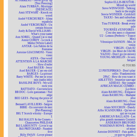
Al JARREAU - Never givin' up
Sophie ELLIS-BEXTOR -
[Test Pressing]
Mixed up world
Alain TURBAN - Mystique
Steve WINWOOD - Talking
[DÉDICACÉ]
back to the night
Amii STEWART - Knock on
Stevie WONDER - Coldchill
wood
TAXXI - Sex and suburban
André VERCHUREN - Alma
suicide
española
Tina TURNER - Break every
André VERCHUREN - Un
rule
certain frisson
TOURNÉE d'ENFOIRÉS -
Andy & David WILLIAMS -
C'est des mecs y chantent
What's your name
U2 - Lemon (Perfecto + Trance
Ann SOREL - Quand j'ai si mal
Mix)
Annie CORDY - Le rock à
Véronique SANSON - Moi, le
Médor [White Label]
venin
ANTAR - Les Fables de la
VIRGIN - Club 82
Fontaine
VIRGIN - les Must de l'été 86
Antoine GIACOMONI - Vieni
YAZOO - Don't go (re-mixes)
vieni
YOUNG MICHELIN - Je suis
ANYA - One word
fatigué
ATTENTION À LA MARCHE
- Slow d'enfer
45 TOURS
Axel BAUER - Jessy
Axel BAUER - L'arc-en-ciel
22 PISTEPIRKKO - Don't play
BARGES - La pitxuri
cello / Frankenstein
Barry WHITE - Put me in your
2PAC - How do you want it
mix (radio edit)
ABLETTES - Jeunesse sauvage
BASSLINE BOYS - We will
ADIDAS - Sky jumper
rock you
AFRICAN MAGIC COMBO -
BATTIATO - Cuccurucucu
La chica
BB DOC - Lolo ganzaman / Nul
Alain BASHUNG - Élégance
edge
Alain BASHUNG - Madame
BEE GEES - Paying the price of
rêve
love
Alain BASHUNG - Osez
Bernard LAVILLIERS - Saïgon
Joséphine
BIBIE - En souvenir de moi
Alain SOUCHON - Dandy
[Pré-Planning]
Alfio SCANDURRA - Qu'est-ce
BIG T Scotch whisky - Europe
qui ne va pas
1
AMERICAN BALLADS - Les
Bill HALEY & the Comets -
plus grands moments Country
Chaussettes PHILDAR
ANDERSON BRUFORD
Bill LABOUNTY - Livin'it up
WAKEMAN HOWE - Brother
Bill PRITCHARD - Number
of mine
five
Antoine DONNET - Fais gaffe à
Billy SWAN - Lover please
ce que tu penses...