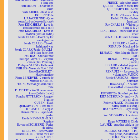
a long ago
PRINCE - Alphabet street
Paul SIMON - The obvious
QUEEN - I want to break free
child
QUEENSRYCHE - Silent
Paula ABDUL - Rush rush
lucidity
PAULETTE de
R.E.M. - The one I love
L'AJACCIENNE - Ça se
Rachid TAHA - Barbès
corse/La boudeuse (dédicacé)
[remixes]
Peter KINGSBERY - Love in
Ray CHARLES - Without a
motion (remix radio edit)
song (1 & 2)
Peter KINGSBERY - Love in
REAL THING - Stone cold love
motion (version radio)
affair
Petula CLARK - Don't cry for
RENAUD - It is not because
me Argentina
you are
Petula CLARK - The old
RENAUD - Jonathan
fashioned way
RENAUD - Marchand de
Petula CLARK/Junior MAGLI -
cailloux
SP biface Juke-Box
RENAUD - Miss Maggie [Juke-
Phil RAY - Save our star
Box]
Philippe GUYOT - Les yeux
RENAUD - Miss Maggie
cernés [Test Pressing]
[Promo]
Philippe SAISSE - Kelbomek
RENAUD - Mistral gagnant
PHILIPS - Vœux de Noël 1958
RENAUD - P'tit voleur
Pierre BACHELET -
RENAULT 4 - Re-prenez le
Marionnettiste
volant avec FANGIO
Pierre LEFEBVRE - 2 succès de
Richie SAMBORA - Mister
Mireille MATHIEU
bluesman
PIJON - Mensonges d'une nuit
Rika ZARAÏ - Aba-nibi
d'été
Rika ZARAÏ - Hava netse
PLATTERS - You'll never never
bamahol
know [White Label]
RIMSHOTS - Do what you feel
Punchs PITTERSON - Reggae-
RITA MITSOUKO - Andy + Un
biguine
soir un chien
QUEEN - Flash
Roberta FLACK - Killing me
QUILAPAYUN - Tutti-frutti
softly (with his song)
R.B. and CO. - Calypso
Rod STEWART - Da ya think
Ramon PIPIN - La porte du
I'm sexy
jardin
Rod STEWART - Downtown
Randy NEWMAN - B.O.F.
train
Ragtime
Roger WATERS & Cindy
Raymond BOISSERIE - Perles
LAUPER - Another brick in the
de cristal
wall ²
REBEL MC - Better world
ROLLING STONES - E.P. (I
Richard LORD - Pleins feux sur
can't get no) Satisfaction
la RENAULT 9
ROLLING STONES -