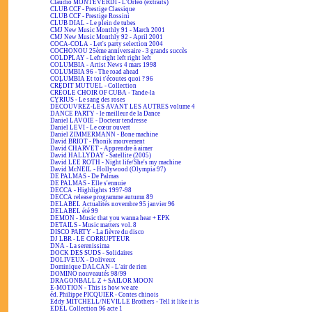
Claudio MONTEVERDI - L'Orfeo (extraits)
CLUB CCF - Prestige Classique
CLUB CCF - Prestige Rossini
CLUB DIAL - Le plein de tubes
CMJ New Music Monthly 91 - March 2001
CMJ New Music Monthly 92 - April 2001
COCA-COLA - Let's party selection 2004
COCHONOU 25ème anniversaire - 3 grands succès
COLDPLAY - Left right left right left
COLUMBIA - Artist News 4 mars 1998
COLUMBIA 96 - The road ahead
COLUMBIA Et toi t'écoutes quoi ? 96
CRÉDIT MUTUEL - Collection
CRÉOLE CHOIR OF CUBA - Tande-la
CYRIUS - Le sang des roses
DÉCOUVREZ-LES AVANT LES AUTRES volume 4
DANCE PARTY - le meilleur de la Dance
Daniel LAVOIE - Docteur tendresse
Daniel LEVI - Le cœur ouvert
Daniel ZIMMERMANN - Bone machine
David BRIOT - Phonik mouvement
David CHARVET - Apprendre à aimer
David HALLYDAY - Satellite (2005)
David LEE ROTH - Night life/She's my machine
David McNEIL - Hollywood (Olympia 97)
DE PALMAS - De Palmas
DE PALMAS - Elle s'ennuie
DECCA - Highlights 1997-98
DECCA release programme autumn 89
DELABEL Actualités novembre 95 janvier 96
DELABEL été 99
DEMON - Music that you wanna hear + EPK
DETAILS - Music matters vol. 8
DISCO PARTY - La fièvre du disco
DJ LBR - LE CORRUPTEUR
DNA - La serenissima
DOCK DES SUDS - Solidaires
DOLIVEUX - Doliveux
Dominique DALCAN - L'air de rien
DOMINO nouveautés 98/99
DRAGONBALL Z + SAILOR MOON
E-MOTION - This is how we are
éd. Philippe PICQUIER - Contes chinois
Eddy MITCHELL/NEVILLE Brothers - Tell it like it is
EDEL Collection 96 acte 1