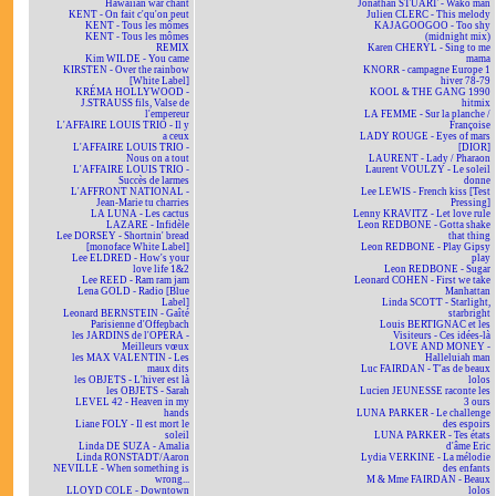
Hawaiian war chant
Jonathan STUART - Wako man
KENT - On fait c'qu'on peut
Julien CLERC - This melody
KENT - Tous les mômes
KAJAGOOGOO - Too shy
KENT - Tous les mômes
(midnight mix)
REMIX
Karen CHERYL - Sing to me
Kim WILDE - You came
mama
KIRSTEN - Over the rainbow
KNORR - campagne Europe 1
[White Label]
hiver 78-79
KRÉMA HOLLYWOOD -
KOOL & THE GANG 1990
J.STRAUSS fils, Valse de
hitmix
l'empereur
LA FEMME - Sur la planche /
L'AFFAIRE LOUIS TRIO - Il y
Françoise
a ceux
LADY ROUGE - Eyes of mars
L'AFFAIRE LOUIS TRIO -
[DIOR]
Nous on a tout
LAURENT - Lady / Pharaon
L'AFFAIRE LOUIS TRIO -
Laurent VOULZY - Le soleil
Succès de larmes
donne
L'AFFRONT NATIONAL -
Lee LEWIS - French kiss [Test
Jean-Marie tu charries
Pressing]
LA LUNA - Les cactus
Lenny KRAVITZ - Let love rule
LAZARE - Infidèle
Leon REDBONE - Gotta shake
Lee DORSEY - Shortnin' bread
that thing
[monoface White Label]
Leon REDBONE - Play Gipsy
Lee ELDRED - How's your
play
love life 1&2
Leon REDBONE - Sugar
Lee REED - Ram ram jam
Leonard COHEN - First we take
Lena GOLD - Radio [Blue
Manhattan
Label]
Linda SCOTT - Starlight,
Leonard BERNSTEIN - Gaîté
starbright
Parisienne d'Offenbach
Louis BERTIGNAC et les
les JARDINS de l'OPÉRA -
Visiteurs - Ces idées-là
Meilleurs vœux
LOVE AND MONEY -
les MAX VALENTIN - Les
Halleluiah man
maux dits
Luc FAIRDAN - T'as de beaux
les OBJETS - L'hiver est là
lolos
les OBJETS - Sarah
Lucien JEUNESSE raconte les
LEVEL 42 - Heaven in my
3 ours
hands
LUNA PARKER - Le challenge
Liane FOLY - Il est mort le
des espoirs
soleil
LUNA PARKER - Tes états
Linda DE SUZA - Amalia
d'âme Eric
Linda RONSTADT/Aaron
Lydia VERKINE - La mélodie
NEVILLE - When something is
des enfants
wrong...
M & Mme FAIRDAN - Beaux
LLOYD COLE - Downtown
lolos