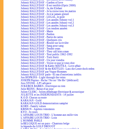
Johnny HALLYDAY - Garden of love
Johnny HALLYDAY - Il est terrible (Optic 2000)
Johnny HALLYDAY - Ja, der Elefant
Johnny HALLYDAY - Je la croise tous les matins
Johnny HALLYDAY - Je n'ai jamais pleuré
Johnny HALLYDAY - LEGAL, le goût
Johnny HALLYDAY - Les années Johnny vol.1
Johnny HALLYDAY - Les années Johnny vol.2
Johnny HALLYDAY - Les années Johnny vol.3
Johnny HALLYDAY - Les tendres années
Johnny HALLYDAY - Marie
Johnny HALLYDAY - Pardon
Johnny HALLYDAY - Partie de cartes
Johnny HALLYDAY - Quelques cris
Johnny HALLYDAY - Rouler sur la rivière
Johnny HALLYDAY - Sang pour sang
Johnny HALLYDAY - Tender years
Johnny HALLYDAY - They call him a man
Johnny HALLYDAY - Tout public 1962-1992
Johnny HALLYDAY - Tutti frutti
Johnny HALLYDAY - Un jour viendra
Johnny HALLYDAY - Voyez ce que je veux dire
Johnny HALLYDAY & Kathy MATTEA - Love affair
Johnny HALLYDAY & the RATTLES - Lass die Leute doch reden
Johnny HALLYDAY par Vogue Hommes
Johnny HALLYDAY parle - 65 mn d'entretiens inédits
Jon HOPKINS - Light through the veins
JOSEPH Pepino - Ha ha ! No no ! He He ! [dédicacé]
Joss STONE - LP1 advance
JUKEBOX BABIES - Électrique ou rien
Julie REINS - Reine d'un jour
Julien CLERC - Julien déménage électrique & acoustique
JULIETTE et les INDÉPENDANTS - 14 juillet
K.O.D. Chacun sa route
KARAJAN - Gold
KARAJAN GOLD demonstration sampler
KORN - Family values
KRISIUN - Ageless venomous
KYO - Je cours
L'AFFAIRE LOUIS TRIO - L'homme aux mille vies
L'AFFAIRE LOUIS TRIO - Loin
L'HOMME PARLE
la BELGIQUE est un pays - Chantons belge
la légende du GOLF DROUOT