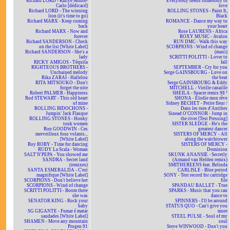
Richard LORD - Rallye Monte-
Everybody needs somebody to
Carlo [dédicacé]
love
Richard LORD - The winning
ROLLING STONES - Paint It,
lion (it's time to go)
Black
Richard MARX - Keep coming
ROMANCE - Dance my way to
back
your heart
Richard MARX - Now and
Rose LAURENS - Africa
forever
ROXY MUSIC - Avalon
Richard SANDERSON - Check
RUN DMC - Walk this way
on the list [White Label]
SCORPIONS - Wind of change
Richard SANDERSON - She's a
(maxi)
lady
SCRITTI POLITTI - Lover to
RICKY AMIGOS - Téquila
fall
RIGHTEOUS BROTHERS -
SEPTEMBER - Cry for you
Unchained melody
Serge GAINSBOURG - Love on
Rika ZARAÏ - Hallelou
the beat
RITA MITSOUKO - Don't
Serge GAINSBOURG & Eddy
forget the nite
MITCHELL - Vieille canaille
Robert PALMER - Happiness
SHEILA - Spacer remix 98 ²
Rod STEWART - This old heart
SHONA - Elodie mon rêve
of mine
Sidney BECHET - Petite fleur /
ROLLING BIDOCHONS -
Dans les rues d'Antibes
Jumpin' Jack Flasque
Sinead O'CONNOR - Jump in
ROLLING STONES - Honky
the river [Test Pressing]
tonk women
SISTER SLEDGE - He's the
Ron GOODWIN - Ces
greatest dancer
merveilleux fous volants...
SISTERS OF MERCY - All
[White Label]
along the watchtower
Roy ROBY - Time for dancing
SISTERS OF MERCY -
RUDY La Scala - Woman
Dominion
SALT'N'PEPA - You showed me
SKUNK ANANSIE - Secretly
SANDRA - Secret land
(Armand van Helden remix)
(remixes)
SMITHEREENS feat. Belinda
SANTA ESMERALDA - C'est
CARLISLE - Blue period
magnifique [White Label]
SONY - Test record for cartridge
SCORPIONS - Don't believe her
file
SCORPIONS - Wind of change
SPANDAU BALLET - True
SCRITTI POLITTI - Boom there
SPARKS - Music that you can
she was
dance to
SENATOR KING - Rock your
SPINNERS - I'll be around
baby
STATUS QUO - Can't give you
SG GIGANTE - Fumar é matar
more
saudades [White Label]
STEEL PULSE - Soul of my
SHAMEN - Move any mountain
soul
Progen 91
Steve WINWOOD - Don't you