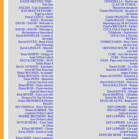
DADJE MEETING TIME -
CINDERELLA - Shelter me
Ybo libo
CLAN OF XYMOX -
DALIDA - Gigi in paradisco
Muscoviet mosquito
DAN REED NETWORK -
Claude FRANÇOIS - Du pain et
Tiger in a dress
du beurre
Daniel LEDUC - Soleil
Claude FRANÇOIS - Reste
DAVE - Hurlevent
Claude ROGEN - Fantaisie
DAVID + DAVID - Welcome to
Impromptu op. 66 de Chopin
the boomtown
Claudia BRÜCKEN - Fanatic
DAVID + DAVID - Welcome to
COCA-COLA French Rock -
the boomtown [monoface]
Téléphone + Starshooter
David KNOPFLER - Lonely is
COCA-COLA Nicolas
the night
PEYRAC
David KOVEN - Bord à bord
COMMUNARDS - Don't leave
[Test Pressing]
me this way
David LINDLEY - Mercury
CROWDED HOUSE - Fall at
blues
your feet
Dean MARTIN - Change of
CURE - Just like heaven
heart [White Label]
CURE - Never enough
DECCA/GRUNDIG - Hi-Fi
DANI - Papa vient d'épouser la
Stéréo Phase 4
bonne
Dee D. JACKSON - Automatic
Daniel DARC - La ville
lover 88 [Test Pressing]
Danielle DARRIEUX - Le
Démis ROUSSOS - So dreamy
temps d'aimer
Démis ROUSSOS - With you
Dante AGOSTINI - Initiation à
Denis PEPIN - Marinette
la batterie
(j'avais l'air d'un con)
David HALLYDAY - Ooh la la
Diana ROSS - Chain reaction
David HALLYDAY - Wanna
Diana ROSS - Chain reaction
take my time
(special dance mix)
David KOVEN - Afrique
Dick RIVERS - Ainsi soit-elle
David MARTIAL - Célimène
Disque d'Or Top 50 biface
David Mc NEIL - Tiramisu
Glenn MEDEIROS & Florent
DEAD OR ALIVE - Brand new
PAGNY
lover
DO VISSINGA - Porto Vecchio
DEF LEPPARD - Animal
Donna SUMMER - The
DEF LEPPARD - Animal
wanderer [White Label]
(spécial promo)
DOOBIE BROTHERS - Real
DEF LEPPARD - Let's get
love [White Label]
rocked
DUTCH DIESEL - Goin' back
DEF LEPPARD - Let's get
to China
rocked (poster)
Elliott MURPHY - Closer
DEF LEPPARD - Let's get
Elton JOHN - Easier to walk
rocked (teaser)
away
DEPECHE MODE - Everything
Elton JOHN - I don't wanna go
counts (live)