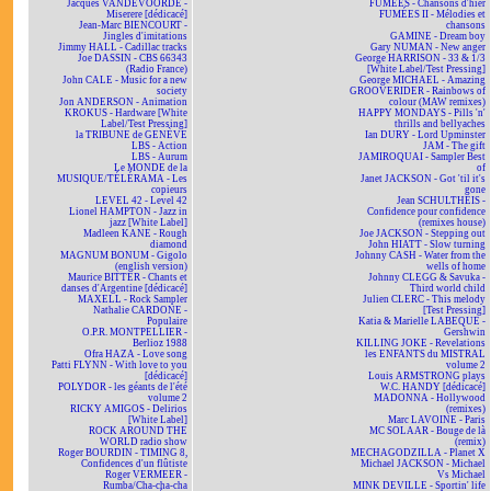
Jacques VANDEVOORDE -
FUMÉES - Chansons d'hier
Miserere [dédicacé]
FUMÉES II - Mélodies et
Jean-Marc BIENCOURT -
chansons
Jingles d'imitations
GAMINE - Dream boy
Jimmy HALL - Cadillac tracks
Gary NUMAN - New anger
Joe DASSIN - CBS 66343
George HARRISON - 33 & 1/3
(Radio France)
[White Label/Test Pressing]
John CALE - Music for a new
George MICHAEL - Amazing
society
GROOVERIDER - Rainbows of
Jon ANDERSON - Animation
colour (MAW remixes)
KROKUS - Hardware [White
HAPPY MONDAYS - Pills 'n'
Label/Test Pressing]
thrills and bellyaches
la TRIBUNE de GENÈVE
Ian DURY - Lord Upminster
LBS - Action
JAM - The gift
LBS - Aurum
JAMIROQUAI - Sampler Best
Le MONDE de la
of
MUSIQUE/TÉLÉRAMA - Les
Janet JACKSON - Got 'til it's
copieurs
gone
LEVEL 42 - Level 42
Jean SCHULTHEIS -
Lionel HAMPTON - Jazz in
Confidence pour confidence
jazz [White Label]
(remixes house)
Madleen KANE - Rough
Joe JACKSON - Stepping out
diamond
John HIATT - Slow turning
MAGNUM BONUM - Gigolo
Johnny CASH - Water from the
(english version)
wells of home
Maurice BITTER - Chants et
Johnny CLEGG & Savuka -
danses d'Argentine [dédicacé]
Third world child
MAXELL - Rock Sampler
Julien CLERC - This melody
Nathalie CARDONE -
[Test Pressing]
Populaire
Katia & Marielle LABEQUE -
O.P.R. MONTPELLIER -
Gershwin
Berlioz 1988
KILLING JOKE - Revelations
Ofra HAZA - Love song
les ENFANTS du MISTRAL
Patti FLYNN - With love to you
volume 2
[dédicacé]
Louis ARMSTRONG plays
POLYDOR - les géants de l'été
W.C. HANDY [dédicacé]
volume 2
MADONNA - Hollywood
RICKY AMIGOS - Delirios
(remixes)
[White Label]
Marc LAVOINE - Paris
ROCK AROUND THE
MC SOLAAR - Bouge de là
WORLD radio show
(remix)
Roger BOURDIN - TIMING 8,
MECHAGODZILLA - Planet X
Confidences d'un flûtiste
Michael JACKSON - Michael
Roger VERMEER -
Vs Michael
Rumba/Cha-cha-cha
MINK DEVILLE - Sportin' life