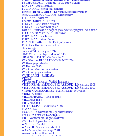
TÉLÉPOPMUSIK - Da hoola (hoola hop version)
TANGER - Le petit soldat
TECHNIKART french tour sampler
Terence TRENT D'ARBY - Do you love me like you say
the GUIDE/the GUARDIAN - Glastonbury
THERAPY - Nowhere
Thomas DARMON - 4 titres
TITANIC - Destination disaster
TITANIC - My heart will go on
Tom ZÉ - Estudando o pagode (na opereta segregamulher e amor)
TOOTS & the MAYTALS - True love
TOTALGAZ - Jazz Bossa
TOTALGAZ - Latino Salsa
TRACTION AILLEURS - Faut qu'ça roule
TRICKY - The B-side collection
U2 - Vertigo
un été ROSEBUD - juin 1994
UNO MUNDO - Happy Mundo 1995
URBAN OUTFITTERS - Sampler 11
V2 - Sélection BELLA UNION & WICHITA
V2 finest pop selection
V2 Rentrée 2005
V2's finest electronic selection
V2's finest pop selection
VANILLA ICE - RollEmUp
VEGAS
VF-Version Française - Variété Française
VICTOIRES de la MUSIQUE CLASSIQUE - Révélations 2006
VICTOIRES de la MUSIQUE CLASSIQUE - Révélations 2007
Vincent KAMBOUCHNER - Soundtrack for souvenirs
VINES - Get free
VIRGIN FRANCE - Plus de bruit
VIRGIN Sound 4
VIRGIN Sound 5
VITTELLOISE - Les bulles de l'été
Viva SALSA
VOGUE - La nouvelle musique brésilienne
Vous allez aimer le CLASSIQUE
VRP - Vacances prolongées [coffret]
VSF - Un CD pour leurs vies
WAGNER - Parsifal
WARNER - Summersounds 2000
WARP - Sampler Printemps 2001
Warren G - I shot the sheriff