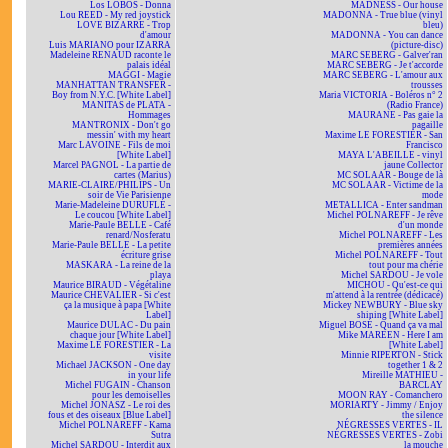
Los LOBOS - Donna
MADNESS - Our house
Lou REED - My red joystick
MADONNA - True blue (vinyl
LOVE BIZARRE - Trop
bleu)
d'amour
MADONNA - You can dance
Luis MARIANO pour IZARRA
(picture-disc)
Madeleine RENAUD raconte le
MARC SEBERG - Galver'ran
palais idéal
MARC SEBERG - Je t'accorde
MAGGI - Magie
MARC SEBERG - L'amour aux
MANHATTAN TRANSFER -
trousses
Boy from N.Y.C. [White Label]
Maria VICTORIA - Boléros n° 2
MANITAS de PLATA -
(Radio France)
Hommages
MAURANE - Pas gaie la
MANTRONIX - Don't go
pagaille
messin' with my heart
Maxime LE FORESTIER - San
Marc LAVOINE - Fils de moi
Francisco
[White Label]
MAYA L'ABEILLE - vinyl
Marcel PAGNOL - La partie de
jaune Collector
cartes (Marius)
MC SOLAAR - Bouge de là
MARIE-CLAIRE/PHILIPS - Un
MC SOLAAR - Victime de la
soir de Vie Parisienne
mode
Marie-Madeleine DURUFLÉ -
METALLICA - Enter sandman
Le coucou [White Label]
Michel POLNAREFF - Je rêve
Marie-Paule BELLE - Café
d'un monde
renard/Nosferatu
Michel POLNAREFF - Les
Marie-Paule BELLE - La petite
premières années
écriture grise
Michel POLNAREFF - Tout
MASKARA - La reine de la
tout pour ma chérie
playa
Michel SARDOU - Je vole
Maurice BIRAUD - Végétaline
MICHOU - Qu'est-ce qui
Maurice CHEVALIER - Si c'est
m'attend à la rentrée (dédicacé)
ça la musique à papa [White
Mickey NEWBURY - Blue sky
Label]
shining [White Label]
Maurice DULAC - Du pain
Miguel BOSÉ - Quand ça va mal
chaque jour [White Label]
Mike MAREEN - Here I am
Maxime LE FORESTIER - La
[White Label]
visite
Minnie RIPERTON - Stick
Michael JACKSON - One day
together 1 & 2
in your life
Mireille MATHIEU -
Michel FUGAIN - Chanson
BARCLAY
pour les demoiselles
MOON RAY - Comanchero
Michel JONASZ - Le roi des
MORIARTY - Jimmy / Enjoy
fous et des oiseaux [Blue Label]
the silence
Michel POLNAREFF - Kama
NÉGRESSES VERTES - IL
Sutra
NÉGRESSES VERTES - Zobi
Michel SARDOU - Interdit aux
la mouche