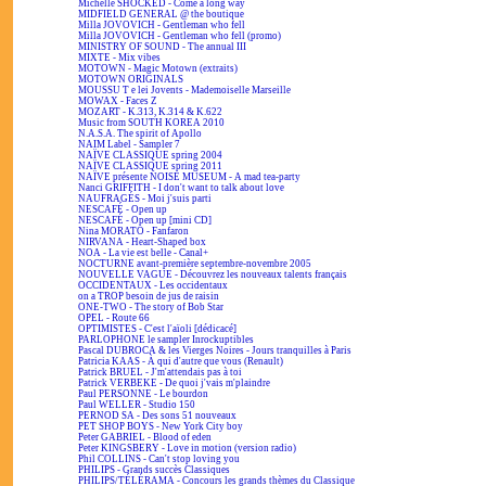
Michelle SHOCKED - Come a long way
MIDFIELD GENERAL @ the boutique
Milla JOVOVICH - Gentleman who fell
Milla JOVOVICH - Gentleman who fell (promo)
MINISTRY OF SOUND - The annual III
MIXTE - Mix vibes
MOTOWN - Magic Motown (extraits)
MOTOWN ORIGINALS
MOUSSU T e lei Jovents - Mademoiselle Marseille
MOWAX - Faces Z
MOZART - K.313, K.314 & K.622
Music from SOUTH KOREA 2010
N.A.S.A. The spirit of Apollo
NAIM Label - Sampler 7
NAÏVE CLASSIQUE spring 2004
NAÏVE CLASSIQUE spring 2011
NAÏVE présente NOISE MUSEUM - A mad tea-party
Nanci GRIFFITH - I don't want to talk about love
NAUFRAGÉS - Moi j'suis parti
NESCAFÉ - Open up
NESCAFÉ - Open up [mini CD]
Nina MORATO - Fanfaron
NIRVANA - Heart-Shaped box
NOA - La vie est belle - Canal+
NOCTURNE avant-première septembre-novembre 2005
NOUVELLE VAGUE - Découvrez les nouveaux talents français
OCCIDENTAUX - Les occidentaux
on a TROP besoin de jus de raisin
ONE-TWO - The story of Bob Star
OPEL - Route 66
OPTIMISTES - C'est l'aïoli [dédicacé]
PARLOPHONE le sampler Inrockuptibles
Pascal DUBROCA & les Vierges Noires - Jours tranquilles à Paris
Patricia KAAS - À qui d'autre que vous (Renault)
Patrick BRUEL - J'm'attendais pas à toi
Patrick VERBEKE - De quoi j'vais m'plaindre
Paul PERSONNE - Le bourdon
Paul WELLER - Studio 150
PERNOD SA - Des sons 51 nouveaux
PET SHOP BOYS - New York City boy
Peter GABRIEL - Blood of eden
Peter KINGSBERY - Love in motion (version radio)
Phil COLLINS - Can't stop loving you
PHILIPS - Grands succès Classiques
PHILIPS/TÉLÉRAMA - Concours les grands thèmes du Classique