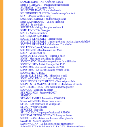
SAMARITAINE - All American Rodeo
Samy THIÉBAULT - Upanishad experiences
SANTANA - The game of love
SAVES THE DAY - Under the boards
SCHTROUMPF PARTY 3 - La schtroumpf du foot
SEAL - Prayer for the dying
Sebastien GRAINGER and the mountains
Serge GAINSBOURG - Vu de l'intérieur
SHAZZ - In the light
SHEER Publishing - Sampler volume 1
SIMPLE MINDS - Stranger
SINIK - Autodestruction
SO FRENCHY SO CHIC 1
SOCIÉTÉ GÉNÉRALE - Brasil touch
SOCIÉTÉ GÉNÉRALE - Junior présente les classiques de bébé
SOCIÉTÉ GÉNÉRALE - Musiques d'un siècle
SOL EN SI - Quand j'aime une fois...
SOL MONDO - Rendez-vous sur Mars
SOLA - Missile Sol-Sol
SONS OF THE DESERT - Within a mile
SONY - Musiques des films du siècle
SONY DADC - Grands compositeurs du millénaire
SONY MUSIC - Artist News juillet 1999
SONY-BMG - Le talent s'écoute été 2005
SONY-BMG - Le talent s'écoute rentrée 2006
SOON E MC - O.P.I.D.
Sophie ELLIS-BEXTOR - Mixed up world
SOUL ASYLUM - I will still be laughing
SOULFINGER EXPERIENCE - Tout est possible
SPLINE & LA MAUVAISE HERBE - Faiblesse et vanité
SPV RECORDINGS - One nation under a groove
SQUAKK - Willisau & Berlin
ST2 RECORDS - Promo 01/2007
STABILO
STEAMHAMMER Promotion CD 88/89
Stevie WONDER - These three words
STING - Let your soul be your pilot
STING - When we dance
STROKES - Reptilia
STUDIO SM - Disque professionnel XP9000
SUICIDAL TENDANCIES - I'll hate you better
SUPERGRASS - Interview Life on other planets
SWATCH - Swatch together
Sylvie VARTAN - La plus belle pour aller danser
Sylvie VARTAN & Johnny HALLYDAY - Il mio problema