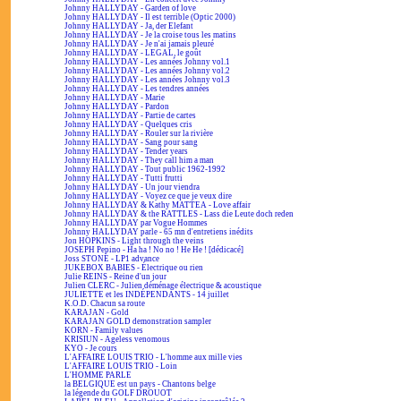
Johnny HALLYDAY - Garden of love
Johnny HALLYDAY - Il est terrible (Optic 2000)
Johnny HALLYDAY - Ja, der Elefant
Johnny HALLYDAY - Je la croise tous les matins
Johnny HALLYDAY - Je n'ai jamais pleuré
Johnny HALLYDAY - LEGAL, le goût
Johnny HALLYDAY - Les années Johnny vol.1
Johnny HALLYDAY - Les années Johnny vol.2
Johnny HALLYDAY - Les années Johnny vol.3
Johnny HALLYDAY - Les tendres années
Johnny HALLYDAY - Marie
Johnny HALLYDAY - Pardon
Johnny HALLYDAY - Partie de cartes
Johnny HALLYDAY - Quelques cris
Johnny HALLYDAY - Rouler sur la rivière
Johnny HALLYDAY - Sang pour sang
Johnny HALLYDAY - Tender years
Johnny HALLYDAY - They call him a man
Johnny HALLYDAY - Tout public 1962-1992
Johnny HALLYDAY - Tutti frutti
Johnny HALLYDAY - Un jour viendra
Johnny HALLYDAY - Voyez ce que je veux dire
Johnny HALLYDAY & Kathy MATTEA - Love affair
Johnny HALLYDAY & the RATTLES - Lass die Leute doch reden
Johnny HALLYDAY par Vogue Hommes
Johnny HALLYDAY parle - 65 mn d'entretiens inédits
Jon HOPKINS - Light through the veins
JOSEPH Pepino - Ha ha ! No no ! He He ! [dédicacé]
Joss STONE - LP1 advance
JUKEBOX BABIES - Électrique ou rien
Julie REINS - Reine d'un jour
Julien CLERC - Julien déménage électrique & acoustique
JULIETTE et les INDÉPENDANTS - 14 juillet
K.O.D. Chacun sa route
KARAJAN - Gold
KARAJAN GOLD demonstration sampler
KORN - Family values
KRISIUN - Ageless venomous
KYO - Je cours
L'AFFAIRE LOUIS TRIO - L'homme aux mille vies
L'AFFAIRE LOUIS TRIO - Loin
L'HOMME PARLE
la BELGIQUE est un pays - Chantons belge
la légende du GOLF DROUOT