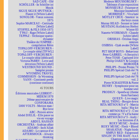
SAD CAFÉ - Olé
Modeste MOUSSORGSKY -
SCHÖLLER - In Schöller ist
Tableaux d'une exposition
Musik
MONSIEUR Z - Fourrure et
SIGUE SIGUE SPUTNICK -
Musique [numéroté]
Flaunt it [White Label]
MORRISSEY - Viva hate
SONOLOR - Vœux sonores
MÖTLEY CRÜE - Smokin' in
1975
the boys room
Sophie MARCEAU - Certitude
Murray HEAD - Sooner or later
[White Label]
MUSTANG Kollektion Herbst
STOFFEL & FILS 1950-1975
Winter 83
T'PAU - Rage [White Label]
Nanette WORKMAN - Chaude
TEPPAZ - Technique spatio-
[white label]
dynamic
ORISHAS - Orishas llego
Théâtre de l'EMPIRE -
remixes
compilation Rétro
OSIBISA - Ojah awake [White
TOPALOFF-VERCHUREN -
Label]
Le couple idéal [TP/WL]
PET SHOP BOYS - Behaviour
TOPALOFF~VERCHUREN -
Peter GABRIEL - 4 (Security)
Le couple idéal [dédicacé]
Peter TOSH - Captured live
Victoria PARRY - Love and
Philip OAKEY & Giorgio
devotion [White Label]
MORODER
WESTBOUND SOUND -
PHILIPS - Promo Promo 74
Sampler promo
PHILIPS Spécial Club été 76
WYOMING TRAVEL
vol.1
COMMISSION - In Wyoming
PHILIPS Spécial Club été 78
YANN - Continent perdu
vol. 2
(continue continue)
Pierre SCHAEFFER & Pierre
HENRY - Symphonie pour un
45 TOURS
homme seul
PRODIGY - Speedway (theme
Éditions musicales LEBRIOT -
from Fastlane)
MIDEM 1970
QUEEN - Live magic
20ème anniversaire de
REAL THING - Boogie down
CONFORAMA
RITA MITSOUKO n°1 - Marcia
5000 VOLTS - Motion man /
baila / Hip kit
Bye love
RITA MITSOUKO n°2 - C'est
ABC - Poison arrow
comme ça / Y'a d'la haine
Abdel DJELIL - Elle passe sa
RITA MITSOUKO n°3 - Andy /
vie en voyage
Les histoires d'A
ABDUL HASSAN
ROXY MUSIC - Avalon
ORCHESTRA - Arabian affair
ROXY MUSIC - Flesh + Blood
ADAMO - Inch'Allah
SHAKATAK - Night birds
ADAMO - Le carosse d'or
SIMPLY RED - Fairground
AFTERSHOCK - Always
SINGIN' IN THE RAIN - b.o.f.
thinking
Chantons sous la pluie