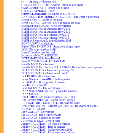
GOOOM sampler summer 2003
GRAMOPHONE 01/10 - Andrew Litton on Gershwin
Grant Lee BUFFALO - Honey don't think
GROOVE ARMADA - Easy
Gustav LEONHARDT joue Louis COUPERIN
HANDSOME BOY MODELING SCHOOL - The world's gone mad
Hector ZAZOU - Lights in the dark
Hervé VILARD - La vie est belle, le monde est beau
Hildegard von BINGEN - O vis aeternitatis
HMNEWS Collection automne hiver 2010
HMNEWS Collection automne hiver 2011
HMNEWS Collection printemps été 2010
HMNEWS Collection printemps été 2012
HMNEWS Nouveautés août décembre 2009
HONDA HRV Joy Machine
Hubert-Félix THIÉFAINE - Scandale mélancolique
IAM - Nés sous la même étoile
iJazz @ London Jazz Festival
incontournables CLASSIQUES
INTERMARCHÉ la Ferté Bernard
Irène JACOB lit Haruki MURAKAMI
Isabelle BOULAY - Sans toi
Isabelle BOULAY + Johnny HALLYDAY - Tout au bout de nos peines
ISLAND/REMARK - Treasure 2 printemps 96
ISLAND/REMARK - Treasure 4 hiver 97
Jack RADICS - It's in her kiss
James Newton HOWARD - The Interpreter
Jan GARBAREK - In praise of dreams
Jane BIRKIN - Jane B.
Janet JACKSON - The velvet rope
JAZZ MAGAZINE Tant qu'il y aura des hommes
JAZZ Tublieft 3
Jean FERRAT - Ses premiers succès 1958-1961
Jean-Jacques MILTEAU - Sweet home Chicago
JEFF GAUTHIER GOATETTE - One and the same
Jennifer HOYSTON + William WHITMORE - Hallways of always
Jill SCOTT - Golden
Jody WATLEY - Everything
Joe COCKER - High time we went
Joe COCKER - Summer in the city
JOHNNIE & JAZZ - Live in Paris
Johnny HALLYDAY - 10 titres de légende
Johnny HALLYDAY - Best of concert
Johnny HALLYDAY - Collector Optic 2000
Johnny HALLYDAY - En concert avec Johnny