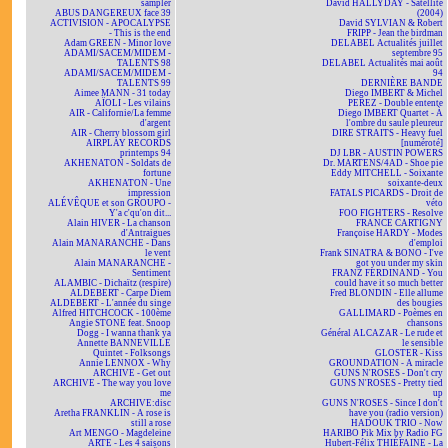
sampler
David HALLYDAY - Satellite
ABUS DANGEREUX face 39
(2004)
ACTIVISION - APOCALYPSE
David SYLVIAN & Robert
- This is the end
FRIPP - Jean the birdman
Adam GREEN - Minor love
DELABEL Actualités juillet
ADAMI/SACEM/MIDEM -
septembre 95
TALENTS 98
DELABEL Actualités mai août
ADAMI/SACEM/MIDEM -
94
TALENTS 99
DERNIÈRE BANDE
Aimee MANN - 31 today
Diego IMBERT & Michel
AÏOLI - Les vilains
PEREZ - Double entente
AIR - Californie/La femme
Diego IMBERT Quartet - À
d'argent
l'ombre du saule pleureur
AIR - Cherry blossom girl
DIRE STRAITS - Heavy fuel
AIRPLAY RECORDS
[numéroté]
printemps 94
DJ LBR - AUSTIN POWERS
AKHENATON - Soldats de
Dr. MARTENS/4AD - Shoe pie
fortune
Eddy MITCHELL - Soixante
AKHENATON - Une
soixante-deux
impression
FATALS PICARDS - Droit de
ALÉVÊQUE et son GROUPO -
véto
Y'a c'qu'on dit...
FOO FIGHTERS - Resolve
Alain HIVER - La chanson
FRANCE CARTIGNY
d'Antraigues
Françoise HARDY - Modes
Alain MANARANCHE - Dans
d'emploi
le vent
Frank SINATRA & BONO - I've
Alain MANARANCHE -
got you under my skin
Sentiment
FRANZ FERDINAND - You
ALAMBIC - Dichaïtz (respire)
could have it so much better
ALDEBERT - Carpe Diem
Fred BLONDIN - Elle allume
ALDEBERT - L'année du singe
des bougies
Alfred HITCHCOCK - 100ème
GALLIMARD - Poèmes en
Angie STONE feat. Snoop
chansons
Dogg - I wanna thank ya
Général ALCAZAR - Le rude et
Annette BANNEVILLE
le sensible
Quintet - Folksongs
GLOSTER - Kiss
Annie LENNOX - Why
GROUNDATION - A miracle
ARCHIVE - Get out
GUNS N'ROSES - Don't cry
ARCHIVE - The way you love
GUNS N'ROSES - Pretty tied
me
up
ARCHIVE:disc
GUNS N'ROSES - Since I don't
Aretha FRANKLIN - A rose is
have you (radio version)
still a rose
HADOUK TRIO - Now
Art MENGO - Magdeleine
HARIBO Pik Mix by Radio FG
ARTE - Les 4 saisons
Hubert-Félix THIÉFAINE - La