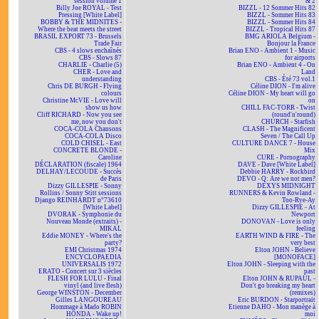
session volume 1
& 2
Billy Joe ROYAL - Test
BIZZL - 12 Sommer Hits 82
Pressing [White Label]
BIZZL - Sommer Hits 83
BOBBY & THE MIDNITES -
BIZZL - Sommer Hits 84
Where the beat meets the street
BIZZL - Tropical Hits 87
BRASIL EXPORT 73 - Brussels
BMG ARIOLA Belgium -
Trade Fair
Bonjour la France
CBS - 4 slows enchaînés
Brian ENO - Ambient 1 - Music
CBS - Slows 87
for airports
CHARLIE - Charlie (5)
Brian ENO - Ambient 4 - On
CHER - Love and
Land
understanding
CBS - Été 73 vol.1
Chris DE BURGH - Flying
Céline DION - I'm alive
colours
Céline DION - My heart will go
Christine McVIE - Love will
on
show us how
CHILL FAC-TORR - Twist
Cliff RICHARD - Now you see
(round'n'round)
me, now you don't
CHURCH - Starfish
COCA-COLA Chansons
CLASH - The Magnificent
COCA-COLA Disco
Seven / The Call Up
COLD CHISEL - East
CULTURE DANCE 7 - House
CONCRETE BLONDE -
Mix
Caroline
CURE - Pornography
DÉCLARATION (fiscale) 1964
DAVE - Dave [White Label]
DELHAY/LECOUDE - Succès
Debbie HARRY - Rockbird
de Paris
DEVO - Q: Are we not men?
Dizzy GILLESPIE - Sonny
DEXYS MIDNIGHT
Rollins / Sonny Stitt sessions
RUNNERS & Kevin Rowland -
Django REINHARDT n°73610
Too-Rye-Ay
[White Label]
Dizzy GILLESPIE - At
DVORAK - Symphonie du
Newport
Nouveau Monde (extraits) -
DONOVAN - Love is only
MIKAL
feeling
Eddie MONEY - Where's the
EARTH WIND & FIRE - The
party?
very best
EMI Christmas 1974
Elton JOHN - Believe
ENCYCLOPAEDIA
[MONOFACE]
UNIVERSALIS 1972
Elton JOHN - Sleeping with the
ERATO - Concert sur 3 siècles
past
FLESH FOR LULU - Final
Elton JOHN & RUPAUL -
vinyl (and live flesh)
Don't go breaking my heart
George WINSTON - December
(remixes)
Gilles LANGOUREAU
Eric BURDON - Starportrait
Hommage à Mado ROBIN
Etienne DAHO - Mon manège à
HONDA - Wake up!
moi