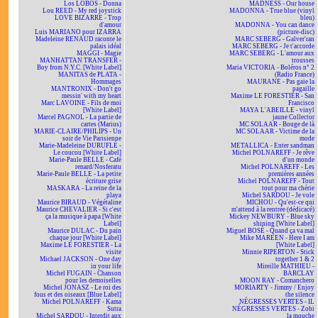
Los LOBOS - Donna
MADNESS - Our house
Lou REED - My red joystick
MADONNA - True blue (vinyl
LOVE BIZARRE - Trop
bleu)
d'amour
MADONNA - You can dance
Luis MARIANO pour IZARRA
(picture-disc)
Madeleine RENAUD raconte le
MARC SEBERG - Galver'ran
palais idéal
MARC SEBERG - Je t'accorde
MAGGI - Magie
MARC SEBERG - L'amour aux
MANHATTAN TRANSFER -
trousses
Boy from N.Y.C. [White Label]
Maria VICTORIA - Boléros n° 2
MANITAS de PLATA -
(Radio France)
Hommages
MAURANE - Pas gaie la
MANTRONIX - Don't go
pagaille
messin' with my heart
Maxime LE FORESTIER - San
Marc LAVOINE - Fils de moi
Francisco
[White Label]
MAYA L'ABEILLE - vinyl
Marcel PAGNOL - La partie de
jaune Collector
cartes (Marius)
MC SOLAAR - Bouge de là
MARIE-CLAIRE/PHILIPS - Un
MC SOLAAR - Victime de la
soir de Vie Parisienne
mode
Marie-Madeleine DURUFLÉ -
METALLICA - Enter sandman
Le coucou [White Label]
Michel POLNAREFF - Je rêve
Marie-Paule BELLE - Café
d'un monde
renard/Nosferatu
Michel POLNAREFF - Les
Marie-Paule BELLE - La petite
premières années
écriture grise
Michel POLNAREFF - Tout
MASKARA - La reine de la
tout pour ma chérie
playa
Michel SARDOU - Je vole
Maurice BIRAUD - Végétaline
MICHOU - Qu'est-ce qui
Maurice CHEVALIER - Si c'est
m'attend à la rentrée (dédicacé)
ça la musique à papa [White
Mickey NEWBURY - Blue sky
Label]
shining [White Label]
Maurice DULAC - Du pain
Miguel BOSÉ - Quand ça va mal
chaque jour [White Label]
Mike MAREEN - Here I am
Maxime LE FORESTIER - La
[White Label]
visite
Minnie RIPERTON - Stick
Michael JACKSON - One day
together 1 & 2
in your life
Mireille MATHIEU -
Michel FUGAIN - Chanson
BARCLAY
pour les demoiselles
MOON RAY - Comanchero
Michel JONASZ - Le roi des
MORIARTY - Jimmy / Enjoy
fous et des oiseaux [Blue Label]
the silence
Michel POLNAREFF - Kama
NÉGRESSES VERTES - IL
Sutra
NÉGRESSES VERTES - Zobi
Michel SARDOU - Interdit aux
la mouche