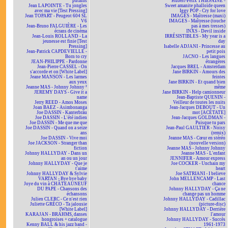
putains
Hubert-Félix THIÉFAINE -
Jean LAPOINTE - Tu jongles
Sweet amanite phalloïde queen
avec ma vie [Test Pressing]
Iggy POP - Cry for love
Jean TOPART - Peugeot 604 SL
IMAGES - Maîtresse (maxi)
V6
IMAGES - Maîtresse (touche
Jean-Bruno FALGUIÈRE - Les
pas à mes tresses)
écrans de cinéma
INXS - Devil inside
Jean-Louis ROLLAND - La
IRRÉSISTIBLES - My year is a
jeunesse est finie [Test
day
Pressing]
Isabelle ADJANI - Princesse au
Jean-Patrick CAPDEVIELLE -
petit pois
Born to cry
JACNO - Les langues
JEAN-PHILIPPE - Pardonne
étrangères
Jean-Pierre CASSEL - On
Jacques BREL - Amsterdam
s'accorde et on [White Label]
Jane BIRKIN - Amours des
Jeane MANSON - Les larmes
feintes
aux yeux
Jane BIRKIN - Et quand bien
Jeanne MAS - Johnny Johnny ²
même
JEREMY DAYS - Give it a
Jane BIRKIN - Help camionneur
name
Jean-Baptiste QUENIN -
Jerry REED - Amos Moses
Veilleur de toutes les nuits
Joan BAEZ - Asimbonanga
Jean-Jacques DEBOUT - Un
Joe DASSIN - Kanterbräu
mot [ACÉTATE]
Joe DASSIN - L'été indien
Jean-Jacques GOLDMAN -
Joe DASSIN - Me que me que
Puisque tu pars
Joe DASSIN - Quand on a seize
Jean-Paul GAULTIER - Noisy
ans
(remix)
Joe DASSIN - Vive moi
Jeanne MAS - Cœur en stéréo
Joe JACKSON - Stranger than
(nouvelle version)
fiction
Jeanne MAS - Johnny Johnny
Johnny HALLYDAY - Dans un
Jeanne MAS - L'enfant
an ou un jour
JENNIFER - Amour express
Johnny HALLYDAY - Que je
Joe COCKER - Unchain my
t'aime
heart
Johnny HALLYDAY & Sylvie
Joe SATRIANI - I believe
VARTAN - Bye bye baby
John MELLENCAMP - Last
Joye du vin à CHÂTEAUNEUF
chance
DU PAPE - Chansons des
Johnny HALLYDAY - Ça ne
échansons
change pas un homme
Julien CLERC - Ce n'est rien
Johnny HALLYDAY - Cadillac
Juliette GRÉCO - Ta jalousie
(picture-disc)
[White Label]
Johnny HALLYDAY - Derrière
KARAJAN - BRAHMS, danses
l'amour
hongroises + catalogue
Johnny HALLYDAY - Succès
Kenny BALL & his jazz band -
1961-1973