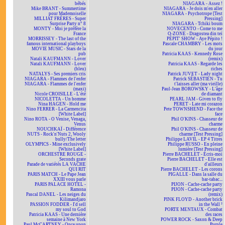
bébés
NIAGARA - Assez !
Mike BRANT - Summertime
NIAGARA - Je dois m'en aller
pour Mademoiselle
NIAGARA - Psychotrope [Test
MILLIAT FRÈRES - Super
Pressing]
Surprise Party n° 8
NIAGARA - Tchiki boum
MONTY - Moi je préfère la
NOVECENTO - Come to me
France
O-ZONE - Dragostea din teï
MORRISSEY - The last of the
PÉPIT' SHOW - Aye Pépito !
famous international playboys
Pascale CHAMBRY - Les mots
MOVIE MUSIC - Stars de la
du jour
pub
Patricia KAAS - Kennedy Rose
Natali KAUFMANN - Lover
(remix)
Natali KAUFMANN - Lover
Patricia KAAS - Regarde les
(bleu)
riches
NATALYS - Ses premiers cris
Patrick JUVET - Lady night
NIAGARA - Flammes de l'enfer
Patrick SÉBASTIEN - Tu
NIAGARA - Flammes de l'enfer
t'laisses aller (ma vieille)
(maxi)
Paul-Jean BOROWSKY - L'âge
Nicole CROISILLE - L'été
de diamant
NICOLETTA - Un homme
PEARL JAM - Given to fly
Nina HAGEN - Hold me
PERET - Late mi corazon
Nino FERRER - La Carmencita
Pete TOWNSHEND - Face the
[White Label]
face
Nino ROTA - O Venise, Venaga,
Phil O'KINS - Chasseur de
Venus
charme
NOUCHKAÏ - Différence
Phil O'KINS - Chasseur de
NUTS - Rock'n'Nuts 2, Wooly
charme [Test Pressing]
bully/The letter
Philippe LAVIL - EP 4 Titres
OLYMPICS - Mine exclusively
Philippe RUSSO - En pleine
[White Label]
lumière [Test Pressing]
ORCHESTRE ROUGE -
Pierre BACHELET - Écris-moi
Seconds grate
Pierre BACHELET - Elle est
Parade de variétés LA VACHE
d'ailleurs
QUI RIT
Pierre BACHELET - Les corons
PARIS MATCH - Le Pape Jean
PIGALLE - Dans la salle du
XXIII vous parle
bar-tabac...
PARIS PALACE HOTEL -
PIJON - Cache-cache party
Ramona
PIJON - Cache-cache party
Pascal DANEL - Les neiges du
(remix)
Kilimandjaro
PINK FLOYD - Another brick
PASSION FODDER - I'd sell
in the Wall ²
my soul to God
PORTE MENTAUX - Combat
Patricia KAAS - Une dernière
des races
semaine à New York
POWER ROCK - Saxon & Deep
Paul McCARTNEY - Once upon
Purple