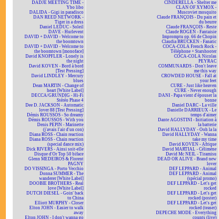
DADJE MEETING TIME -
CINDERELLA - Shelter me
Ybo libo
CLAN OF XYMOX -
DALIDA - Gigi in paradisco
Muscoviet mosquito
DAN REED NETWORK -
Claude FRANÇOIS - Du pain et
Tiger in a dress
du beurre
Daniel LEDUC - Soleil
Claude FRANÇOIS - Reste
DAVE - Hurlevent
Claude ROGEN - Fantaisie
DAVID + DAVID - Welcome to
Impromptu op. 66 de Chopin
the boomtown
Claudia BRÜCKEN - Fanatic
DAVID + DAVID - Welcome to
COCA-COLA French Rock -
the boomtown [monoface]
Téléphone + Starshooter
David KNOPFLER - Lonely is
COCA-COLA Nicolas
the night
PEYRAC
David KOVEN - Bord à bord
COMMUNARDS - Don't leave
[Test Pressing]
me this way
David LINDLEY - Mercury
CROWDED HOUSE - Fall at
blues
your feet
Dean MARTIN - Change of
CURE - Just like heaven
heart [White Label]
CURE - Never enough
DECCA/GRUNDIG - Hi-Fi
DANI - Papa vient d'épouser la
Stéréo Phase 4
bonne
Dee D. JACKSON - Automatic
Daniel DARC - La ville
lover 88 [Test Pressing]
Danielle DARRIEUX - Le
Démis ROUSSOS - So dreamy
temps d'aimer
Démis ROUSSOS - With you
Dante AGOSTINI - Initiation à
Denis PEPIN - Marinette
la batterie
(j'avais l'air d'un con)
David HALLYDAY - Ooh la la
Diana ROSS - Chain reaction
David HALLYDAY - Wanna
Diana ROSS - Chain reaction
take my time
(special dance mix)
David KOVEN - Afrique
Dick RIVERS - Ainsi soit-elle
David MARTIAL - Célimène
Disque d'Or Top 50 biface
David Mc NEIL - Tiramisu
Glenn MEDEIROS & Florent
DEAD OR ALIVE - Brand new
PAGNY
lover
DO VISSINGA - Porto Vecchio
DEF LEPPARD - Animal
Donna SUMMER - The
DEF LEPPARD - Animal
wanderer [White Label]
(spécial promo)
DOOBIE BROTHERS - Real
DEF LEPPARD - Let's get
love [White Label]
rocked
DUTCH DIESEL - Goin' back
DEF LEPPARD - Let's get
to China
rocked (poster)
Elliott MURPHY - Closer
DEF LEPPARD - Let's get
Elton JOHN - Easier to walk
rocked (teaser)
away
DEPECHE MODE - Everything
Elton JOHN - I don't wanna go
counts (live)