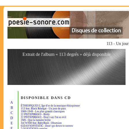
113 - Un jou
Extrait de l'album « 113 degrés » déjà disponible
DISPONIBLE DANS CD
A
ÉTHIOPIQUES L'âge d'or de la musique éthiopienne
B
113 feat. Black Rénégat - Un jour de paix
1900-1949 - Les plus grands classiques
C
22 PISTEPIRKKO - Birdy
22 PISTEPIRKKO - Don't say I'm so evil
D
2MS - Que la lumière brille
E
3rd WISH feat. BabyBash - Obsesion
65DAYSOFSTATIC - Don't go down to sorrow
F
7 QUESTIONS sampler