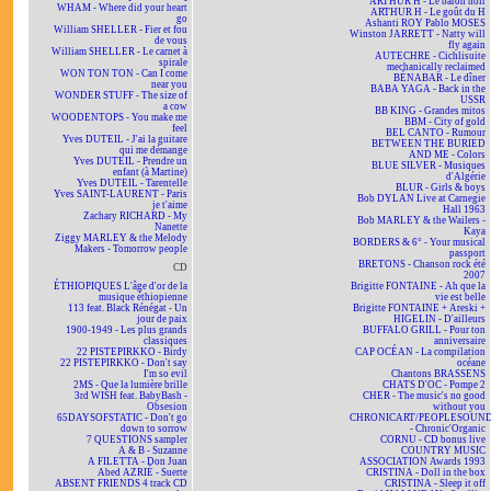
ARTHUR H - Le baron noir
WHAM - Where did your heart
ARTHUR H - Le goût du H
go
Ashanti ROY Pablo MOSES
William SHELLER - Fier et fou
Winston JARRETT - Natty will
de vous
fly again
William SHELLER - Le carnet à
AUTECHRE - Cichlisuite
spirale
mechanically reclaimed
WON TON TON - Can I come
BÉNABAR - Le dîner
near you
BABA YAGA - Back in the
WONDER STUFF - The size of
USSR
a cow
BB KING - Grandes mitos
WOODENTOPS - You make me
BBM - City of gold
feel
BEL CANTO - Rumour
Yves DUTEIL - J'ai la guitare
BETWEEN THE BURIED
qui me démange
AND ME - Colors
Yves DUTEIL - Prendre un
BLUE SILVER - Musiques
enfant (à Martine)
d'Algérie
Yves DUTEIL - Tarentelle
BLUR - Girls & boys
Yves SAINT-LAURENT - Paris
Bob DYLAN Live at Carnegie
je t'aime
Hall 1963
Zachary RICHARD - My
Bob MARLEY & the Wailers -
Nanette
Kaya
Ziggy MARLEY & the Melody
BORDERS & 6° - Your musical
Makers - Tomorrow people
passport
BRETONS - Chanson rock été
CD
2007
ÉTHIOPIQUES L'âge d'or de la
Brigitte FONTAINE - Ah que la
musique éthiopienne
vie est belle
113 feat. Black Rénégat - Un
Brigitte FONTAINE + Areski +
jour de paix
HIGELIN - D'ailleurs
1900-1949 - Les plus grands
BUFFALO GRILL - Pour ton
classiques
anniversaire
22 PISTEPIRKKO - Birdy
CAP OCÉAN - La compilation
22 PISTEPIRKKO - Don't say
océane
I'm so evil
Chantons BRASSENS
2MS - Que la lumière brille
CHATS D'OC - Pompe 2
3rd WISH feat. BabyBash -
CHER - The music's no good
Obsesion
without you
65DAYSOFSTATIC - Don't go
CHRONICART/PEOPLESOUN
down to sorrow
- Chronic'Organic
7 QUESTIONS sampler
CORNU - CD bonus live
A & B - Suzanne
COUNTRY MUSIC
A FILETTA - Don Juan
ASSOCIATION Awards 1993
Abed AZRIÉ - Suerte
CRISTINA - Doll in the box
ABSENT FRIENDS 4 track CD
CRISTINA - Sleep it off