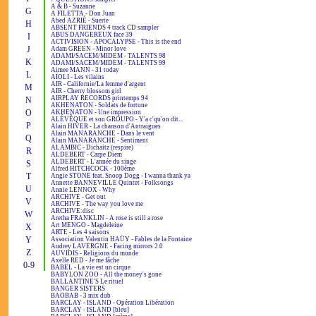
A & B - Suzanne
G
A FILETTA - Don Juan
Abed AZRIÉ - Suerte
H
ABSENT FRIENDS 4 track CD sampler
ABUS DANGEREUX face 39
I
ACTIVISION - APOCALYPSE - This is the end
J
Adam GREEN - Minor love
ADAMI/SACEM/MIDEM - TALENTS 98
K
ADAMI/SACEM/MIDEM - TALENTS 99
Aimee MANN - 31 today
L
AÏOLI - Les vilains
AIR - Californie/La femme d'argent
M
AIR - Cherry blossom girl
AIRPLAY RECORDS printemps 94
N
AKHENATON - Soldats de fortune
O
AKHENATON - Une impression
ALÉVÊQUE et son GROUPO - Y'a c'qu'on dit...
P
Alain HIVER - La chanson d'Antraigues
Alain MANARANCHE - Dans le vent
Q
Alain MANARANCHE - Sentiment
ALAMBIC - Dichaïtz (respire)
R
ALDEBERT - Carpe Diem
ALDEBERT - L'année du singe
S
Alfred HITCHCOCK - 100ème
T
Angie STONE feat. Snoop Dogg - I wanna thank ya
Annette BANNEVILLE Quintet - Folksongs
U
Annie LENNOX - Why
ARCHIVE - Get out
V
ARCHIVE - The way you love me
ARCHIVE:disc
W
Aretha FRANKLIN - A rose is still a rose
Art MENGO - Magdeleine
X
ARTE - Les 4 saisons
Y
Association Valentin HAÜY - Fables de la Fontaine
Audrey LAVERGNE - Facing mirrors 2.0
Z
AUVIDIS - Religions du monde
Axelle RED - Je me fâche
0-9
BABEL - La vie est un cirque
BABYLON ZOO - All the money's gone
BALLANTINE'S Le rituel
BANGER SISTERS
BAOBAB - 3 mix dub
BARCLAY - ISLAND - Opération Libération
BARCLAY - ISLAND [bleu]