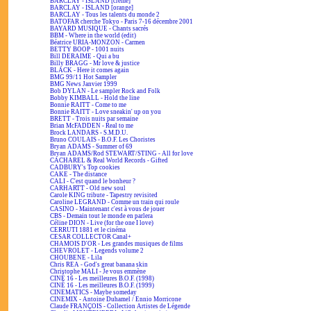
BARCLAY - ISLAND [crème]
BARCLAY - ISLAND [orange]
BARCLAY - Tous les talents du monde 2
BATOFAR cherche Tokyo - Paris 7-16 décembre 2001
BAYARD MUSIQUE - Chants sacrés
BBM - Where in the world (edit)
Béatrice URIA-MONZON - Carmen
BETTY BOOP - 1001 nuits
Bill DERAIME - Qui a bu
Billy BRAGG - Mr love & justice
BLACK - Here it comes again
BMG 99/11 Hot Sampler
BMG News Janvier 1999
Bob DYLAN - Le sampler Rock and Folk
Bobby KIMBALL - Hold the line
Bonnie RAITT - Come to me
Bonnie RAITT - Love sneakin' up on you
BRETT - Trois nuits par semaine
Brian McFADDEN - Real to me
Brock LANDARS - S.M.D.U.
Bruno COULAIS - B.O.F. Les Choristes
Bryan ADAMS - Summer of 69
Bryan ADAMS/Rod STEWART/STING - All for love
CACHAREL & Real World Records - Gifted
CADBURY's Top cookies
CAKE - The distance
CALI - C'est quand le bonheur ?
CARHARTT - Old new soul
Carole KING tribute - Tapestry revisited
Caroline LEGRAND - Comme un train qui roule
CASINO - Maintenant c'est à vous de jouer
CBS - Demain tout le monde en parlera
Céline DION - Live (for the one I love)
CERRUTI 1881 et le cinéma
CESAR COLLECTOR Canal+
CHAMOIS D'OR - Les grandes musiques de films
CHEVROLET - Legends volume 2
CHOUBENE - Lila
Chris REA - God's great banana skin
Christophe MALI - Je vous emmène
CINÉ 16 - Les meilleures B.O.F. (1998)
CINÉ 16 - Les meilleures B.O.F. (1999)
CINEMATICS - Maybe someday
CINEMIX - Antoine Duhamel / Ennio Morricone
Claude FRANÇOIS - Collection Artistes de Légende