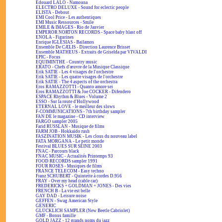
Edouard LALO - Namouna
ELECTRO DELUXE - Sound for eclectic people
ELISTA - Debout
EMI Cool Price - Les authentiques
EMI Music Ressources - Smile
EMILE & IMAGES - Rio de Janvier
EMPEROR NORTON RECORDS - Space baby blast off
ENOLA - Figurines
Enrique IGLESIAS - Bailamos
Ensemble De CÆLIS - Direction Laurence Brisset
Ensemble MATHEUS - Extraits de Griselda par VIVALDI
EPIC - Focus
EQUIMINTHE - Country music
ERATO - Chefs d'œuvre de la Musique Classique
Erik SATIE - Les 4 visages de l'orchestre
Erik SATIE - Les quatre visages de l'orchestre
Erik SATIE - The 4 aspects of the orchestra
Eros RAMAZZOTTI - Quanto amore sei
Eros RAMAZZOTTI & Joe COCKER - Difendero
ESPACE Rhythm & Blues - Volume 2
ESSO - Sur la route d'Hollywood
ETERNAL LOVE - le meilleur des slows
F-COMMUNICATIONS - 7th birthday sampler
FAN DE le magazine - CD interview
FARGO sampler 2005
Farid RUSSLAN - Musique de films
FARM JOB - Hokkaïdo rush
FASZINATION MUSIK - Les clous du nouveau label
FATA MORGANA - Le petit monde
Festival BLUES SUR SEINE 2003
FNAC - Parcours black
FNAC MUSIC - Actualités Printemps 93
FOOD RECORDS sampler 1991
FOUR ROSES - Musiques de films
FRANCE TELECOM - Easy techno
Franz SCHUBERT - Quintette à cordes D.956
FRAY - Over my head (cable car)
FREDERICKS + GOLDMAN + JONES - Des vies
FRENCH B - La vie est belle
GAY DAD - Leisure noise
GEFFEN - Swag American Style
GENERIC
GLÜCKLICH SAMPLER (New Beetle Cabriolet)
GMF - Bonus famille
GOLD JAZZ - 12 grands noms du jazz