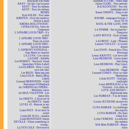
Hawaiian war chant
Jonathan STUART - Wako man
KENT - On fait c'qu'on peut
Julien CLERC - This melody
KENT - Tous les mômes
KAJAGOOGOO - Too shy
KENT - Tous les mômes
(midnight mix)
REMIX
Karen CHERYL - Sing to me
Kim WILDE - You came
mama
KIRSTEN - Over the rainbow
KNORR - campagne Europe 1
[White Label]
hiver 78-79
KRÉMA HOLLYWOOD -
KOOL & THE GANG 1990
J.STRAUSS fils, Valse de
hitmix
l'empereur
LA FEMME - Sur la planche /
L'AFFAIRE LOUIS TRIO - Il y
Françoise
a ceux
LADY ROUGE - Eyes of mars
L'AFFAIRE LOUIS TRIO -
[DIOR]
Nous on a tout
LAURENT - Lady / Pharaon
L'AFFAIRE LOUIS TRIO -
Laurent VOULZY - Le soleil
Succès de larmes
donne
L'AFFRONT NATIONAL -
Lee LEWIS - French kiss [Test
Jean-Marie tu charries
Pressing]
LA LUNA - Les cactus
Lenny KRAVITZ - Let love rule
LAZARE - Infidèle
Leon REDBONE - Gotta shake
Lee DORSEY - Shortnin' bread
that thing
[monoface White Label]
Leon REDBONE - Play Gipsy
Lee ELDRED - How's your
play
love life 1&2
Leon REDBONE - Sugar
Lee REED - Ram ram jam
Leonard COHEN - First we take
Lena GOLD - Radio [Blue
Manhattan
Label]
Linda SCOTT - Starlight,
Leonard BERNSTEIN - Gaîté
starbright
Parisienne d'Offenbach
Louis BERTIGNAC et les
les JARDINS de l'OPÉRA -
Visiteurs - Ces idées-là
Meilleurs vœux
LOVE AND MONEY -
les MAX VALENTIN - Les
Halleluiah man
maux dits
Luc FAIRDAN - T'as de beaux
les OBJETS - L'hiver est là
lolos
les OBJETS - Sarah
Lucien JEUNESSE raconte les
LEVEL 42 - Heaven in my
3 ours
hands
LUNA PARKER - Le challenge
Liane FOLY - Il est mort le
des espoirs
soleil
LUNA PARKER - Tes états
Linda DE SUZA - Amalia
d'âme Eric
Linda RONSTADT/Aaron
Lydia VERKINE - La mélodie
NEVILLE - When something is
des enfants
wrong...
M & Mme FAIRDAN - Beaux
LLOYD COLE - Downtown
lolos