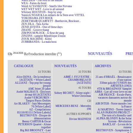
Wasis DIOP - The lord of the feather
WEA - Faites du bruit
Weird Al YANKOVIC - Smells like Nirvana
WET WET WET - Love is all around
Whitney HOUSTON - Step by step
Yannick NOAH & Les enfants de la Terre avec VITTEL
YOKOHAMA ZEN ROCK
ZEHETMAIR QUARTETT - Beethoven, Bruckner...
ZEN ZILA - Tata Aïcha
ZEND AVESTA - One of these days
ZHANÉ - Groove thang
ZIM POUM PLOCK - A fleur de sang
ZINZINS - sampler République Zinzin
ZOUK MACHINE - Kréol
ZURRIBANDA - La mala hora
2014/2026
ici
NOUVEAUTÉS
PRE
©b
Re℗roduction interdite (
)
CATALOGUE
NOUVEAUTÉS
ARCHIVES
33 TOURS
33 TOURS
33 TOURS
Alice DONA - De la tendresse
ABBÉ J. SYLVESTRE -
25 ans d'ISRAËL - Renaissance
[ACÉTATE + White Label]
CHAMBORIGAUD
d'une nation
ALLIANZ - Top pop for young
[ACÉTATE]
33ème gala de l'UNION des
people
ARTISTES (1963)
45 TOURS
AMC feiert 20 jahre
4TH & BROADWAY Sampler
André MALRAUX - Discours
ABBA - Lay all your love on me
Sidney BECHET - Silent night /
de mai 68 [ACÉTATE]
AIR FRANCE - Escale-Party,
White Christmas
André VERCHUREN -
vacances dansantes autour du
Tangos/Pasos-Dobles
monde
CD
Art BLAKEY - Jazz Messengers
AIR INTER - Notre monde c'est
MERCEDES BENZ - Mercedes
70 [White Label]
la France
190
AZ - Compilations
Al MARTINO - Torero (maxi)
85150/85151 [White Labels]
ALAN PARSONS PROJECT -
AUTRES SUPPORTS
BEETHOVEN - Disque de
The turn of a friendly card
démonstration
ALPHA BLONDY & the Solar
Divine MADNESS
Benny CARTER & Oscar
System - Révolution
PETERSON Quartet - Alone
BARCLAY - Le son de la
together
rumeur
Big Bill BROONZY - Last
BEETHOVEN - Symphonies 1