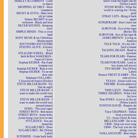
SHIRLEY & COMPANY - I like
know what the night can do
to dance
[White Label]
SHOPPING AT ORLY - Hors
STONE ROSES - What the
commerce
world is waiting for / Fools
SHUKY & AVIVA - Mais bien
gold
sûr je t'aime
STRAY CATS - Bring it back
Sidney BECHET et son
again
orchestre - Black and blue
SUPERTRAMP - Don't leave me
SILVER SOUNDS - Sleeping
now
slow
SURVIVOR - Eye of the tiger
SIMPLE MINDS - This is your
(Rocky III)
land
SURVIVOR - Eye of the tiger &
SONY MUSIC & les Chérubins
JAMES BROWN - Living in
- Bonne année
America
SOUVENIRS SOUVENIRS
TALK TALK - It's my life /
STAYING ALIVE - Extraits
Such a shame
b.o.f.
TALKING HEADS - Road to
STEALERS WHEEL - Blind
nowhere
faith & Rick WAKEMAN -
TEARS FOR FEARS - Famous
Anne of Cleves
last words
Stephan EICHER - Pas d'ami
TEARS FOR FEARS - Laid so
(comme toi)
low (tears roll down)
Stephan EICHER - Rien à voir
TEN SHARP - You [White
Stephan EICHER - Tu ne me
Label]
dois rien
Terence TRENT D'ARBY - This
Stéphane COLLARO -
side of love
L'histoire de France (Flodor)
TEXAS - Alone with you
STEVE MILLER BAND - Fly
THEMBI - Kwela mfana (cé
like an eagle
dansé)
STEVE MILLER BAND - I
THIN LIZZY - Dedication
want to make the world turn
THREE DEGREES - What I did
around
for love
STEVE MILLER BAND - I
Tom JONES - Love is in the air
want to make the world turn
[White Label]
around (maxi)
TONTON DAVID - Peuples du
STING - The soul cages
monde
STREET BOYS - Red moon
Tracy CHAPMAN - Talkin
STREET BOYS - Some folks
'bout a revolution
(come bring your love to me)
U2 - Jesus-Christ & John
STYLISTICS - You are
MELLENCAMP - Do re mi
beautiful
UB40 - Sing our own song
SUGARCUBES - Deus
UB40 - The way you do the
SUGARCUBES - Hit [White
things you do
Label]
VAILLANCOURT - Bon temps
SUNSHINE - Come back baby
rouler