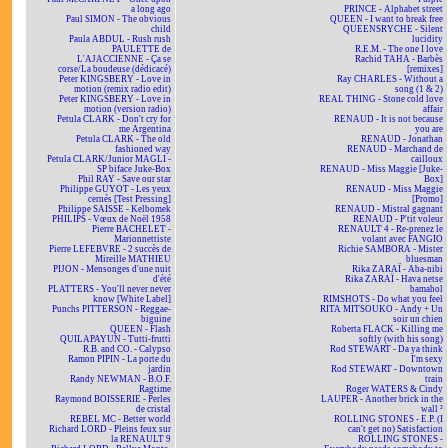
a long ago
PRINCE - Alphabet street
Paul SIMON - The obvious
QUEEN - I want to break free
child
QUEENSRYCHE - Silent
Paula ABDUL - Rush rush
lucidity
PAULETTE de
R.E.M. - The one I love
L'AJACCIENNE - Ça se
Rachid TAHA - Barbès
corse/La boudeuse (dédicacé)
[remixes]
Peter KINGSBERY - Love in
Ray CHARLES - Without a
motion (remix radio edit)
song (1 & 2)
Peter KINGSBERY - Love in
REAL THING - Stone cold love
motion (version radio)
affair
Petula CLARK - Don't cry for
RENAUD - It is not because
me Argentina
you are
Petula CLARK - The old
RENAUD - Jonathan
fashioned way
RENAUD - Marchand de
Petula CLARK/Junior MAGLI -
cailloux
SP biface Juke-Box
RENAUD - Miss Maggie [Juke-
Phil RAY - Save our star
Box]
Philippe GUYOT - Les yeux
RENAUD - Miss Maggie
cernés [Test Pressing]
[Promo]
Philippe SAISSE - Kelbomek
RENAUD - Mistral gagnant
PHILIPS - Vœux de Noël 1958
RENAUD - P'tit voleur
Pierre BACHELET -
RENAULT 4 - Re-prenez le
Marionnettiste
volant avec FANGIO
Pierre LEFEBVRE - 2 succès de
Richie SAMBORA - Mister
Mireille MATHIEU
bluesman
PIJON - Mensonges d'une nuit
Rika ZARAÏ - Aba-nibi
d'été
Rika ZARAÏ - Hava netse
PLATTERS - You'll never never
bamahol
know [White Label]
RIMSHOTS - Do what you feel
Punchs PITTERSON - Reggae-
RITA MITSOUKO - Andy + Un
biguine
soir un chien
QUEEN - Flash
Roberta FLACK - Killing me
QUILAPAYUN - Tutti-frutti
softly (with his song)
R.B. and CO. - Calypso
Rod STEWART - Da ya think
Ramon PIPIN - La porte du
I'm sexy
jardin
Rod STEWART - Downtown
Randy NEWMAN - B.O.F.
train
Ragtime
Roger WATERS & Cindy
Raymond BOISSERIE - Perles
LAUPER - Another brick in the
de cristal
wall ²
REBEL MC - Better world
ROLLING STONES - E.P. (I
Richard LORD - Pleins feux sur
can't get no) Satisfaction
la RENAULT 9
ROLLING STONES -