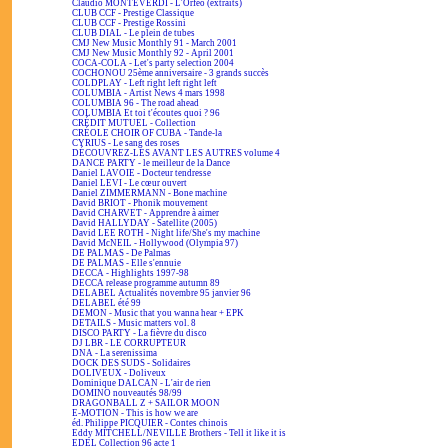
Claudio MONTEVERDI - L'Orfeo (extraits)
CLUB CCF - Prestige Classique
CLUB CCF - Prestige Rossini
CLUB DIAL - Le plein de tubes
CMJ New Music Monthly 91 - March 2001
CMJ New Music Monthly 92 - April 2001
COCA-COLA - Let's party selection 2004
COCHONOU 25ème anniversaire - 3 grands succès
COLDPLAY - Left right left right left
COLUMBIA - Artist News 4 mars 1998
COLUMBIA 96 - The road ahead
COLUMBIA Et toi t'écoutes quoi ? 96
CRÉDIT MUTUEL - Collection
CRÉOLE CHOIR OF CUBA - Tande-la
CYRIUS - Le sang des roses
DÉCOUVREZ-LES AVANT LES AUTRES volume 4
DANCE PARTY - le meilleur de la Dance
Daniel LAVOIE - Docteur tendresse
Daniel LEVI - Le cœur ouvert
Daniel ZIMMERMANN - Bone machine
David BRIOT - Phonik mouvement
David CHARVET - Apprendre à aimer
David HALLYDAY - Satellite (2005)
David LEE ROTH - Night life/She's my machine
David McNEIL - Hollywood (Olympia 97)
DE PALMAS - De Palmas
DE PALMAS - Elle s'ennuie
DECCA - Highlights 1997-98
DECCA release programme autumn 89
DELABEL Actualités novembre 95 janvier 96
DELABEL été 99
DEMON - Music that you wanna hear + EPK
DETAILS - Music matters vol. 8
DISCO PARTY - La fièvre du disco
DJ LBR - LE CORRUPTEUR
DNA - La serenissima
DOCK DES SUDS - Solidaires
DOLIVEUX - Doliveux
Dominique DALCAN - L'air de rien
DOMINO nouveautés 98/99
DRAGONBALL Z + SAILOR MOON
E-MOTION - This is how we are
éd. Philippe PICQUIER - Contes chinois
Eddy MITCHELL/NEVILLE Brothers - Tell it like it is
EDEL Collection 96 acte 1