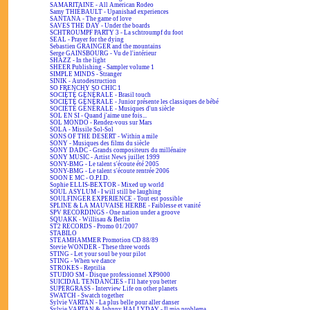
SAMARITAINE - All American Rodeo
Samy THIÉBAULT - Upanishad experiences
SANTANA - The game of love
SAVES THE DAY - Under the boards
SCHTROUMPF PARTY 3 - La schtroumpf du foot
SEAL - Prayer for the dying
Sebastien GRAINGER and the mountains
Serge GAINSBOURG - Vu de l'intérieur
SHAZZ - In the light
SHEER Publishing - Sampler volume 1
SIMPLE MINDS - Stranger
SINIK - Autodestruction
SO FRENCHY SO CHIC 1
SOCIÉTÉ GÉNÉRALE - Brasil touch
SOCIÉTÉ GÉNÉRALE - Junior présente les classiques de bébé
SOCIÉTÉ GÉNÉRALE - Musiques d'un siècle
SOL EN SI - Quand j'aime une fois...
SOL MONDO - Rendez-vous sur Mars
SOLA - Missile Sol-Sol
SONS OF THE DESERT - Within a mile
SONY - Musiques des films du siècle
SONY DADC - Grands compositeurs du millénaire
SONY MUSIC - Artist News juillet 1999
SONY-BMG - Le talent s'écoute été 2005
SONY-BMG - Le talent s'écoute rentrée 2006
SOON E MC - O.P.I.D.
Sophie ELLIS-BEXTOR - Mixed up world
SOUL ASYLUM - I will still be laughing
SOULFINGER EXPERIENCE - Tout est possible
SPLINE & LA MAUVAISE HERBE - Faiblesse et vanité
SPV RECORDINGS - One nation under a groove
SQUAKK - Willisau & Berlin
ST2 RECORDS - Promo 01/2007
STABILO
STEAMHAMMER Promotion CD 88/89
Stevie WONDER - These three words
STING - Let your soul be your pilot
STING - When we dance
STROKES - Reptilia
STUDIO SM - Disque professionnel XP9000
SUICIDAL TENDANCIES - I'll hate you better
SUPERGRASS - Interview Life on other planets
SWATCH - Swatch together
Sylvie VARTAN - La plus belle pour aller danser
Sylvie VARTAN & Johnny HALLYDAY - Il mio problema