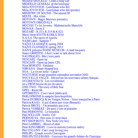
Michelle SHOCKED - Come a long way
MIDFIELD GENERAL @ the boutique
Milla JOVOVICH - Gentleman who fell
Milla JOVOVICH - Gentleman who fell (promo)
MINISTRY OF SOUND - The annual III
MIXTE - Mix vibes
MOTOWN - Magic Motown (extraits)
MOTOWN ORIGINALS
MOUSSU T e lei Jovents - Mademoiselle Marseille
MOWAX - Faces Z
MOZART - K.313, K.314 & K.622
Music from SOUTH KOREA 2010
N.A.S.A. The spirit of Apollo
NAIM Label - Sampler 7
NAÏVE CLASSIQUE spring 2004
NAÏVE CLASSIQUE spring 2011
NAÏVE présente NOISE MUSEUM - A mad tea-party
Nanci GRIFFITH - I don't want to talk about love
NAUFRAGÉS - Moi j'suis parti
NESCAFÉ - Open up
NESCAFÉ - Open up [mini CD]
Nina MORATO - Fanfaron
NIRVANA - Heart-Shaped box
NOA - La vie est belle - Canal+
NOCTURNE avant-première septembre-novembre 2005
NOUVELLE VAGUE - Découvrez les nouveaux talents français
OCCIDENTAUX - Les occidentaux
on a TROP besoin de jus de raisin
ONE-TWO - The story of Bob Star
OPEL - Route 66
OPTIMISTES - C'est l'aïoli [dédicacé]
PARLOPHONE le sampler Inrockuptibles
Pascal DUBROCA & les Vierges Noires - Jours tranquilles à Paris
Patricia KAAS - À qui d'autre que vous (Renault)
Patrick BRUEL - J'm'attendais pas à toi
Patrick VERBEKE - De quoi j'vais m'plaindre
Paul PERSONNE - Le bourdon
Paul WELLER - Studio 150
PERNOD SA - Des sons 51 nouveaux
PET SHOP BOYS - New York City boy
Peter GABRIEL - Blood of eden
Peter KINGSBERY - Love in motion (version radio)
Phil COLLINS - Can't stop loving you
PHILIPS - Grands succès Classiques
PHILIPS/TÉLÉRAMA - Concours les grands thèmes du Classique