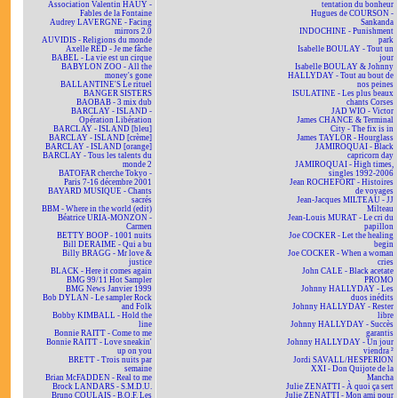
Association Valentin HAÜY -
tentation du bonheur
Fables de la Fontaine
Hugues de COURSON -
Audrey LAVERGNE - Facing
Sankanda
mirrors 2.0
INDOCHINE - Punishment
AUVIDIS - Religions du monde
park
Axelle RED - Je me fâche
Isabelle BOULAY - Tout un
BABEL - La vie est un cirque
jour
BABYLON ZOO - All the
Isabelle BOULAY & Johnny
money's gone
HALLYDAY - Tout au bout de
BALLANTINE'S Le rituel
nos peines
BANGER SISTERS
ISULATINE - Les plus beaux
BAOBAB - 3 mix dub
chants Corses
BARCLAY - ISLAND -
JAD WIO - Victor
Opération Libération
James CHANCE & Terminal
BARCLAY - ISLAND [bleu]
City - The fix is in
BARCLAY - ISLAND [crème]
James TAYLOR - Hourglass
BARCLAY - ISLAND [orange]
JAMIROQUAI - Black
BARCLAY - Tous les talents du
capricorn day
monde 2
JAMIROQUAI - High times,
BATOFAR cherche Tokyo -
singles 1992-2006
Paris 7-16 décembre 2001
Jean ROCHEFORT - Histoires
BAYARD MUSIQUE - Chants
de voyages
sacrés
Jean-Jacques MILTEAU - JJ
BBM - Where in the world (edit)
Milteau
Béatrice URIA-MONZON -
Jean-Louis MURAT - Le cri du
Carmen
papillon
BETTY BOOP - 1001 nuits
Joe COCKER - Let the healing
Bill DERAIME - Qui a bu
begin
Billy BRAGG - Mr love &
Joe COCKER - When a woman
justice
cries
BLACK - Here it comes again
John CALE - Black acetate
BMG 99/11 Hot Sampler
PROMO
BMG News Janvier 1999
Johnny HALLYDAY - Les
Bob DYLAN - Le sampler Rock
duos inédits
and Folk
Johnny HALLYDAY - Rester
Bobby KIMBALL - Hold the
libre
line
Johnny HALLYDAY - Succès
Bonnie RAITT - Come to me
garantis
Bonnie RAITT - Love sneakin'
Johnny HALLYDAY - Un jour
up on you
viendra ²
BRETT - Trois nuits par
Jordi SAVALL/HESPERION
semaine
XXI - Don Quijote de la
Brian McFADDEN - Real to me
Mancha
Brock LANDARS - S.M.D.U.
Julie ZENATTI - À quoi ça sert
Bruno COULAIS - B.O.F. Les
Julie ZENATTI - Mon ami pour