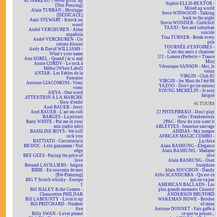
Al JARREAU - Never givin' up
Sophie ELLIS-BEXTOR -
[Test Pressing]
Mixed up world
Alain TURBAN - Mystique
Steve WINWOOD - Talking
[DÉDICACÉ]
back to the night
Amii STEWART - Knock on
Stevie WONDER - Coldchill
wood
TAXXI - Sex and suburban
André VERCHUREN - Alma
suicide
española
Tina TURNER - Break every
André VERCHUREN - Un
rule
certain frisson
TOURNÉE d'ENFOIRÉS -
Andy & David WILLIAMS -
C'est des mecs y chantent
What's your name
U2 - Lemon (Perfecto + Trance
Ann SOREL - Quand j'ai si mal
Mix)
Annie CORDY - Le rock à
Véronique SANSON - Moi, le
Médor [White Label]
venin
ANTAR - Les Fables de la
VIRGIN - Club 82
Fontaine
VIRGIN - les Must de l'été 86
Antoine GIACOMONI - Vieni
YAZOO - Don't go (re-mixes)
vieni
YOUNG MICHELIN - Je suis
ANYA - One word
fatigué
ATTENTION À LA MARCHE
- Slow d'enfer
45 TOURS
Axel BAUER - Jessy
Axel BAUER - L'arc-en-ciel
22 PISTEPIRKKO - Don't play
BARGES - La pitxuri
cello / Frankenstein
Barry WHITE - Put me in your
2PAC - How do you want it
mix (radio edit)
ABLETTES - Jeunesse sauvage
BASSLINE BOYS - We will
ADIDAS - Sky jumper
rock you
AFRICAN MAGIC COMBO -
BATTIATO - Cuccurucucu
La chica
BB DOC - Lolo ganzaman / Nul
Alain BASHUNG - Élégance
edge
Alain BASHUNG - Madame
BEE GEES - Paying the price of
rêve
love
Alain BASHUNG - Osez
Bernard LAVILLIERS - Saïgon
Joséphine
BIBIE - En souvenir de moi
Alain SOUCHON - Dandy
[Pré-Planning]
Alfio SCANDURRA - Qu'est-ce
BIG T Scotch whisky - Europe
qui ne va pas
1
AMERICAN BALLADS - Les
Bill HALEY & the Comets -
plus grands moments Country
Chaussettes PHILDAR
ANDERSON BRUFORD
Bill LABOUNTY - Livin'it up
WAKEMAN HOWE - Brother
Bill PRITCHARD - Number
of mine
five
Antoine DONNET - Fais gaffe à
Billy SWAN - Lover please
ce que tu penses...