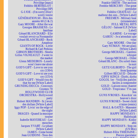
Privilège [maxi]
Frankie SMITH - The auction
Frédéric BERTHELOT -
Freddie MERCURY - The great
Privilège [SP]
pretender
G-I JOE - (I'm sorry) Don't
Frédéric CHATEAU - Le
worry tonite
malheur des uns... [White Label]
GÉNÉRATION 60 - Hits des
FREEMEN - Military beat
années 60 (1 & 2)
(strumentale)
Gary MOORE - After the war
FULL METAL HITS
Georges BRASSENS - Le
GÉLOU - Salomé E.P. [White
fantôme
Label]
Gérard BLANCHARD - Elle
GAMINE - Le voyage
voulait revoir sa Normandie
GAROU - Je n'attendais que
Gérard BLANCHARD - Rock
vous
Amadour
Gary MOORE - One day
GIANTS OF ROCK - Little
Gary NUMAN - We are glass
Richard & Carl Perkins
[White Label]
GIBSON BROTHERS - Sheela
George MICHAEL - Careless
Gilles VIGNEAULT - I went to
whisper
the market
George MICHAEL - Older
Glenn MEDEIROS - Lonely
Gérard BLANC - Du soleil dans
won't leave me alone
la nuit
GOD'S GIFT - Love to see you
GETZ/GILBERTO - The girl
cry (1304)
from Ipanema
GOD'S GIFT - Love to see you
Gilbert BÉCAUD - Désirée
cry (1314)
GIPSY KINGS - Djobi, djoba
GOD'S GIFT - Would you do
GOGOL 1er - Voilà des paroles
that for me [White Label]
faciles à comprendre
GRUNDIG/DECCA - Concours
GOLD - Laissez-nous chanter
Cosmos 70
GOLD - Tropicana / T'es pas
HOLLYWOOD CLUB
fou
ORCHESTRA - Hollywood
GUNS N'ROSES - Knockin' on
party
heaven's door
Hubert MANDRIN - Si j'avais
GUNS N'ROSES - Sweet child
des dollars [White Label]
o'mine (remix)
Iggy POP - Livin' on the edge of
HALL & OATES - Maneater
the night
[White Label]
IMAGES - Quand la musique
HAPPY MONDAYS -
tourne
Hallelujah
Isabelle MAYEREAU - Les
HAPPY MONDAYS - Kinky
mouches
afro
Jacques YVART - Le phare
HAPPY MONDAYS - Step on
[White Label]
(US Mix)
JAMES - Come home
Hubert-Félix THIÉFAINE -
Jean GUIDONI - Tous des
Precox ejaculator