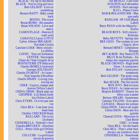
BLACK - Fly up to the moon
Art MENGO - Côté cour
BLACK - You're a big girl now
AVIGNON au 8 décembre
Bob GELDOF - Love or
AVIONS - Nuit sauvage
something
B-52's - Planet Claire
Bonnie RAITT - Baby come
BAB & ROLANDO 808 - Mas
back
que nada
BOONS - The score
BADGAM - SP 1428 [Black
Boum BOMO - Hit-parades
Label]
Brian WILSON - Love and
Barry RYAN with the Majority -
mercy
Eloïse
CAMOUFLAGE - Heaven (I
BEACH BOYS - Still cruisin /
want you)
Kokomo
CARAVELLI pour LOTUS
Bebu SILVETTI - Spring rain
Carlos Alberto IRIGARAY -
BEE GEES - The woman in you
Navidad Criolla
/ Stayin' alive
Caroline LOEB - Mots croisés /
Bernard MINET - Génération
Le téléfon
Bioman
CATHY - Tout est littérature
BEV & BOB - Hey Paula [T.P.]
CENTER - Navsiegda
BILLY & les Forbans - Au
Chant du 7ème Congrès de la
temps des surprises-parties
BONNETERIE (TP dédicacé)
BLACK CROWES - High head
Charles BORELLI présente
blues / A conspiracy
Georges SOLCHANY
Bob DYLAN - Gotta serve
Charles DUMONT - Je t'aime /
somebody
Nuit blanche à Honfleur
Bob GELDOF - The great song
Charlie SPAHN - Loving you,
of indifference
loving me
Bob SEGER - The fire inside
CHER - Gypsys, tramps and
BON JOVI - Bed of roses
thieves [White Label]
Boris DJIAN - Je t'aime encore
CHINA CRISIS - Black man ray
Brigitte BARDOT - Toutes les
CHOPPER - Lili/Heidi bleib
bêtes sont à aimer
blu [White Label]
Britney SPEARS - Sometimes
Chris EVERS - Ce n'est pas une
Caetano VELOSO - Este amor
vie
CANADA - Mourir les sirènes
Chris REA - I can hear your
Céline DION - I drove all night
heart beat
Céline DION - Mon ami m'a
Chubby CHECKER/Hank
quittée
BALLARD - The twist
Chantal GOYA - Monsieur le
[Acétate]
Chat Botté
CINDERELLA - Nobody's fool
CHIC - Le freak
Claudia BRÜCKEN - Absolute
Chris REA - On the beach
COLL - Pretty little girl [White
Chris REA - That's what they
Label]
always say (rainbow mix)
COLUCHE - La politique
CINDERELLA - Heartbreak
(revue de presse)
station