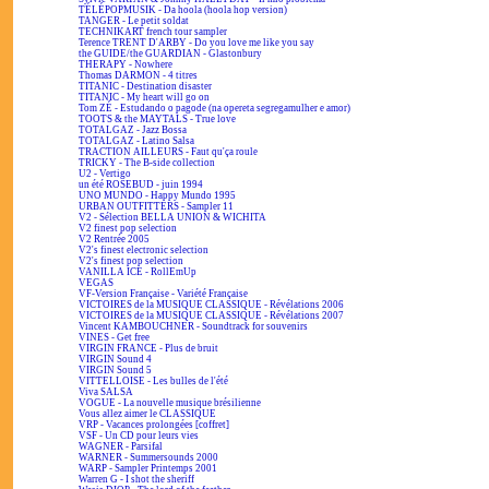
TÉLÉPOPMUSIK - Da hoola (hoola hop version)
TANGER - Le petit soldat
TECHNIKART french tour sampler
Terence TRENT D'ARBY - Do you love me like you say
the GUIDE/the GUARDIAN - Glastonbury
THERAPY - Nowhere
Thomas DARMON - 4 titres
TITANIC - Destination disaster
TITANIC - My heart will go on
Tom ZÉ - Estudando o pagode (na opereta segregamulher e amor)
TOOTS & the MAYTALS - True love
TOTALGAZ - Jazz Bossa
TOTALGAZ - Latino Salsa
TRACTION AILLEURS - Faut qu'ça roule
TRICKY - The B-side collection
U2 - Vertigo
un été ROSEBUD - juin 1994
UNO MUNDO - Happy Mundo 1995
URBAN OUTFITTERS - Sampler 11
V2 - Sélection BELLA UNION & WICHITA
V2 finest pop selection
V2 Rentrée 2005
V2's finest electronic selection
V2's finest pop selection
VANILLA ICE - RollEmUp
VEGAS
VF-Version Française - Variété Française
VICTOIRES de la MUSIQUE CLASSIQUE - Révélations 2006
VICTOIRES de la MUSIQUE CLASSIQUE - Révélations 2007
Vincent KAMBOUCHNER - Soundtrack for souvenirs
VINES - Get free
VIRGIN FRANCE - Plus de bruit
VIRGIN Sound 4
VIRGIN Sound 5
VITTELLOISE - Les bulles de l'été
Viva SALSA
VOGUE - La nouvelle musique brésilienne
Vous allez aimer le CLASSIQUE
VRP - Vacances prolongées [coffret]
VSF - Un CD pour leurs vies
WAGNER - Parsifal
WARNER - Summersounds 2000
WARP - Sampler Printemps 2001
Warren G - I shot the sheriff