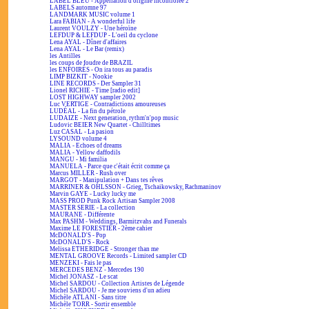
LABEL BLEU - Appellation d'origine incontrôlée 2
LABELS automne 97
LANDMARK MUSIC volume 1
Lara FABIAN - A wonderful life
Laurent VOULZY - Une héroïne
LEFDUP & LEFDUP - L'oeil du cyclone
Lena AYAL - Dîner d'affaires
Lena AYAL - Le Bar (remix)
les Antilles
les coups de foudre de BRAZIL
les ENFOIRÉS - On ira tous au paradis
LIMP BIZKIT - Nookie
LINE RECORDS - Der Sampler 31
Lionel RICHIE - Time [radio edit]
LOST HIGHWAY sampler 2002
Luc VERTIGE - Contradictions amoureuses
LUDÉAL - La fin du pétrole
LUDAIZE - Next generation, rythm'n'pop music
Ludovic BEIER New Quartet - Chilltimes
Luz CASAL - La pasion
LYSOUND volume 4
MALIA - Echoes of dreams
MALIA - Yellow daffodils
MANGU - Mi familia
MANUELA - Parce que c'était écrit comme ça
Marcus MILLER - Rush over
MARGOT - Manipulation + Dans tes rêves
MARRINER & OHLSSON - Grieg, Tschaikowsky, Rachmaninov
Marvin GAYE - Lucky lucky me
MASS PROD Punk Rock Artisan Sampler 2008
MASTER SERIE - La collection
MAURANE - Différente
Max PASHM - Weddings, Barmitzvahs and Funerals
Maxime LE FORESTIER - 2ème cahier
McDONALD'S - Pop
McDONALD'S - Rock
Melissa ETHERIDGE - Stronger than me
MENTAL GROOVE Records - Limited sampler CD
MENZEKI - Fais le pas
MERCEDES BENZ - Mercedes 190
Michel JONASZ - Le scat
Michel SARDOU - Collection Artistes de Légende
Michel SARDOU - Je me souviens d'un adieu
Michèle ATLANI - Sans titre
Michèle TORR - Sortir ensemble