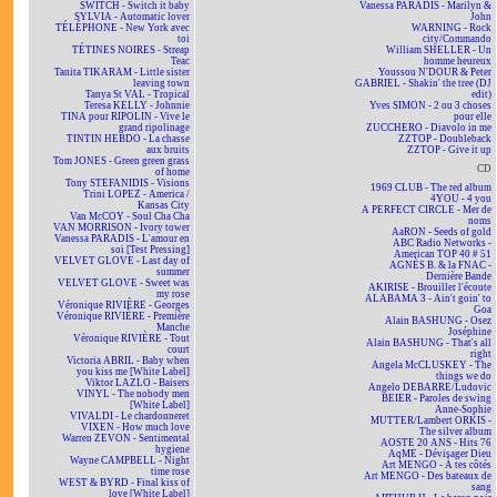
SWITCH - Switch it baby
Vanessa PARADIS - Marilyn &
SYLVIA - Automatic lover
John
TÉLÉPHONE - New York avec
WARNING - Rock
toi
city/Commando
TÉTINES NOIRES - Streap
William SHELLER - Un
Teac
homme heureux
Tanita TIKARAM - Little sister
Youssou N'DOUR & Peter
leaving town
GABRIEL - Shakin' the tree (DJ
Tanya St VAL - Tropical
edit)
Teresa KELLY - Johnnie
Yves SIMON - 2 ou 3 choses
TINA pour RIPOLIN - Vive le
pour elle
grand ripolinage
ZUCCHERO - Diavolo in me
TINTIN HEBDO - La chasse
ZZTOP - Doubleback
aux bruits
ZZTOP - Give it up
Tom JONES - Green green grass
CD
of home
Tony STEFANIDIS - Visions
1969 CLUB - The red album
Trini LOPEZ - America /
4YOU - 4 you
Kansas City
A PERFECT CIRCLE - Mer de
Van McCOY - Soul Cha Cha
noms
VAN MORRISON - Ivory tower
AaRON - Seeds of gold
Vanessa PARADIS - L'amour en
ABC Radio Networks -
soi [Test Pressing]
American TOP 40 # 51
VELVET GLOVE - Last day of
AGNÈS B. & la FNAC -
summer
Dernière Bande
VELVET GLOVE - Sweet was
AKIRISE - Brouiller l'écoute
my rose
ALABAMA 3 - Ain't goin' to
Véronique RIVIÈRE - Georges
Goa
Véronique RIVIÈRE - Première
Alain BASHUNG - Osez
Manche
Joséphine
Véronique RIVIÈRE - Tout
Alain BASHUNG - That's all
court
right
Victoria ABRIL - Baby when
Angela McCLUSKEY - The
you kiss me [White Label]
things we do
Viktor LAZLO - Baisers
Angelo DEBARRE/Ludovic
VINYL - The nobody men
BEIER - Paroles de swing
[White Label]
Anne-Sophie
VIVALDI - Le chardonneret
MUTTER/Lambert ORKIS -
VIXEN - How much love
The silver album
Warren ZEVON - Sentimental
AOSTE 20 ANS - Hits 76
hygiene
AqME - Dévisager Dieu
Wayne CAMPBELL - Night
Art MENGO - À tes côtés
time rose
Art MENGO - Des bateaux de
WEST & BYRD - Final kiss of
sang
love [White Label]