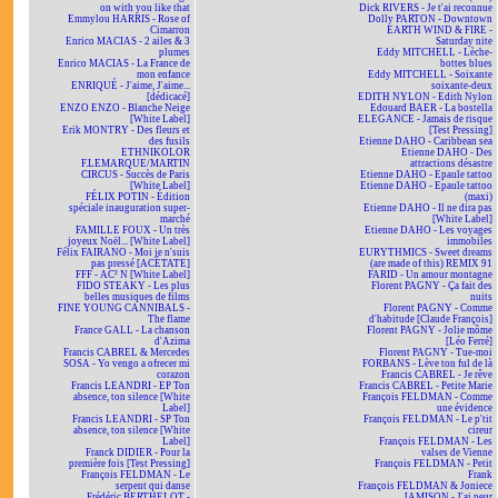
on with you like that
Dick RIVERS - Je t'ai reconnue
Emmylou HARRIS - Rose of
Dolly PARTON - Downtown
Cimarron
EARTH WIND & FIRE -
Enrico MACIAS - 2 ailes & 3
Saturday nite
plumes
Eddy MITCHELL - Lèche-
Enrico MACIAS - La France de
bottes blues
mon enfance
Eddy MITCHELL - Soixante
ENRIQUÉ - J'aime, J'aime...
soixante-deux
[dédicacé]
EDITH NYLON - Edith Nylon
ENZO ENZO - Blanche Neige
Edouard BAER - La bostella
[White Label]
ELEGANCE - Jamais de risque
Erik MONTRY - Des fleurs et
[Test Pressing]
des fusils
Etienne DAHO - Caribbean sea
ETHNIKOLOR
Etienne DAHO - Des
F.LEMARQUE/MARTIN
attractions désastre
CIRCUS - Succès de Paris
Etienne DAHO - Epaule tattoo
[White Label]
Etienne DAHO - Epaule tattoo
FÉLIX POTIN - Édition
(maxi)
spéciale inauguration super-
Etienne DAHO - Il ne dira pas
marché
[White Label]
FAMILLE FOUX - Un très
Etienne DAHO - Les voyages
joyeux Noël... [White Label]
immobiles
Félix FAIRANO - Moi je n'suis
EURYTHMICS - Sweet dreams
pas pressé [ACÉTATE]
(are made of this) REMIX 91
FFF - AC² N [White Label]
FARID - Un amour montagne
FIDO STEAKY - Les plus
Florent PAGNY - Ça fait des
belles musiques de films
nuits
FINE YOUNG CANNIBALS -
Florent PAGNY - Comme
The flame
d'habitude [Claude François]
France GALL - La chanson
Florent PAGNY - Jolie môme
d'Azima
[Léo Ferré]
Francis CABREL & Mercedes
Florent PAGNY - Tue-moi
SOSA - Yo vengo a ofrecer mi
FORBANS - Lève ton ful de là
corazon
Francis CABREL - Je rêve
Francis LEANDRI - EP Ton
Francis CABREL - Petite Marie
absence, ton silence [White
François FELDMAN - Comme
Label]
une évidence
Francis LEANDRI - SP Ton
François FELDMAN - Le p'tit
absence, ton silence [White
cireur
Label]
François FELDMAN - Les
Franck DIDIER - Pour la
valses de Vienne
première fois [Test Pressing]
François FELDMAN - Petit
François FELDMAN - Le
Frank
serpent qui danse
François FELDMAN & Joniece
Frédéric BERTHELOT -
JAMISON - J'ai peur