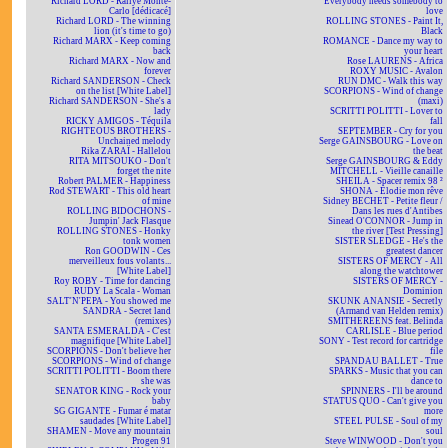
Richard LORD - Rallye Monte-
Everybody needs somebody to
Carlo [dédicacé]
love
Richard LORD - The winning
ROLLING STONES - Paint It,
lion (it's time to go)
Black
Richard MARX - Keep coming
ROMANCE - Dance my way to
back
your heart
Richard MARX - Now and
Rose LAURENS - Africa
forever
ROXY MUSIC - Avalon
Richard SANDERSON - Check
RUN DMC - Walk this way
on the list [White Label]
SCORPIONS - Wind of change
Richard SANDERSON - She's a
(maxi)
lady
SCRITTI POLITTI - Lover to
RICKY AMIGOS - Téquila
fall
RIGHTEOUS BROTHERS -
SEPTEMBER - Cry for you
Unchained melody
Serge GAINSBOURG - Love on
Rika ZARAÏ - Hallelou
the beat
RITA MITSOUKO - Don't
Serge GAINSBOURG & Eddy
forget the nite
MITCHELL - Vieille canaille
Robert PALMER - Happiness
SHEILA - Spacer remix 98 ²
Rod STEWART - This old heart
SHONA - Elodie mon rêve
of mine
Sidney BECHET - Petite fleur /
ROLLING BIDOCHONS -
Dans les rues d'Antibes
Jumpin' Jack Flasque
Sinead O'CONNOR - Jump in
ROLLING STONES - Honky
the river [Test Pressing]
tonk women
SISTER SLEDGE - He's the
Ron GOODWIN - Ces
greatest dancer
merveilleux fous volants...
SISTERS OF MERCY - All
[White Label]
along the watchtower
Roy ROBY - Time for dancing
SISTERS OF MERCY -
RUDY La Scala - Woman
Dominion
SALT'N'PEPA - You showed me
SKUNK ANANSIE - Secretly
SANDRA - Secret land
(Armand van Helden remix)
(remixes)
SMITHEREENS feat. Belinda
SANTA ESMERALDA - C'est
CARLISLE - Blue period
magnifique [White Label]
SONY - Test record for cartridge
SCORPIONS - Don't believe her
file
SCORPIONS - Wind of change
SPANDAU BALLET - True
SCRITTI POLITTI - Boom there
SPARKS - Music that you can
she was
dance to
SENATOR KING - Rock your
SPINNERS - I'll be around
baby
STATUS QUO - Can't give you
SG GIGANTE - Fumar é matar
more
saudades [White Label]
STEEL PULSE - Soul of my
SHAMEN - Move any mountain
soul
Progen 91
Steve WINWOOD - Don't you