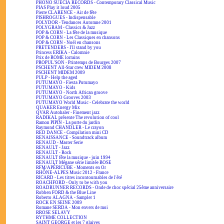
PHONO SUECIA RECORDS - Contemporary Classical Music
PIAS Play it loud 2005
Pierre CLARENCE - Air de fête
PISHROGUES - Indispensable
POLYDOR - Tendances Automne 2001
POLYGRAM - Classics & Jazz
POP & CORN - La fête de la musique
POP & CORN - Les Classiques en chansons
POP & CORN - Noël en chansons
PRETENDERS - I'll stand by you
Princess ERIKA - Calomnie
Prix de ROME lorrains
PROPUL'SON - Printemps de Bourges 2007
PSCHENT All-Star crew MIDEM 2008
PSCHENT MIDEM 2009
PULP - Help the aged
PUTUMAYO - Fiesta Putumayo
PUTUMAYO - Kids
PUTUMAYO - North African groove
PUTUMAYO Grooves 2003
PUTUMAYO World Music - Celebrate the world
QUAKER Energy Mix
QVAR Autohaler - Finement jazz
RADIKAL présente The revolution of cool
Ramon PIPIN - La porte du jardin
Raymond CHANDLER - Le crayon
RED DANCE - Compilation mini CD
RENAISSANCE - Soundtrack album
RENAUD - Master Serie
RENAULT - Jazz
RENAULT - Rock
RENAULT fête la musique - juin 1994
RENAULT Mégane série limitée BOSE
RFM/APÉRICUBE - Moments en Or
RHÔNE-ALPES Music 2012 - France
RICARD - Les titres incontournables de l'été
ROACHFORD - Only to be with you
ROADRUNNER RECORDS - Onde de choc spécial 25ème anniversaire
Robben FORD & the Blue Line
Roberto ALAGNA - Sampler 1
ROCK EN SEINE 2009
Romane SERDA - Mon envers de moi
RROSE SELAVY
RYTHME COLLECTION
SAINT GEORGE et les 7 glaives