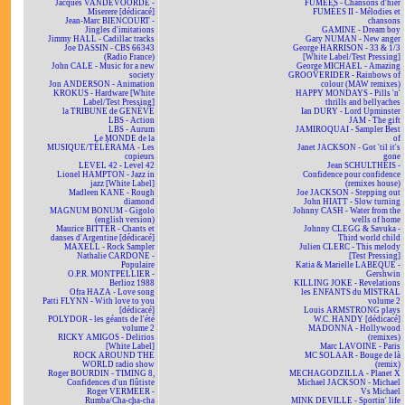
Jacques VANDEVOORDE -
FUMÉES - Chansons d'hier
Miserere [dédicacé]
FUMÉES II - Mélodies et
Jean-Marc BIENCOURT -
chansons
Jingles d'imitations
GAMINE - Dream boy
Jimmy HALL - Cadillac tracks
Gary NUMAN - New anger
Joe DASSIN - CBS 66343
George HARRISON - 33 & 1/3
(Radio France)
[White Label/Test Pressing]
John CALE - Music for a new
George MICHAEL - Amazing
society
GROOVERIDER - Rainbows of
Jon ANDERSON - Animation
colour (MAW remixes)
KROKUS - Hardware [White
HAPPY MONDAYS - Pills 'n'
Label/Test Pressing]
thrills and bellyaches
la TRIBUNE de GENÈVE
Ian DURY - Lord Upminster
LBS - Action
JAM - The gift
LBS - Aurum
JAMIROQUAI - Sampler Best
Le MONDE de la
of
MUSIQUE/TÉLÉRAMA - Les
Janet JACKSON - Got 'til it's
copieurs
gone
LEVEL 42 - Level 42
Jean SCHULTHEIS -
Lionel HAMPTON - Jazz in
Confidence pour confidence
jazz [White Label]
(remixes house)
Madleen KANE - Rough
Joe JACKSON - Stepping out
diamond
John HIATT - Slow turning
MAGNUM BONUM - Gigolo
Johnny CASH - Water from the
(english version)
wells of home
Maurice BITTER - Chants et
Johnny CLEGG & Savuka -
danses d'Argentine [dédicacé]
Third world child
MAXELL - Rock Sampler
Julien CLERC - This melody
Nathalie CARDONE -
[Test Pressing]
Populaire
Katia & Marielle LABEQUE -
O.P.R. MONTPELLIER -
Gershwin
Berlioz 1988
KILLING JOKE - Revelations
Ofra HAZA - Love song
les ENFANTS du MISTRAL
Patti FLYNN - With love to you
volume 2
[dédicacé]
Louis ARMSTRONG plays
POLYDOR - les géants de l'été
W.C. HANDY [dédicacé]
volume 2
MADONNA - Hollywood
RICKY AMIGOS - Delirios
(remixes)
[White Label]
Marc LAVOINE - Paris
ROCK AROUND THE
MC SOLAAR - Bouge de là
WORLD radio show
(remix)
Roger BOURDIN - TIMING 8,
MECHAGODZILLA - Planet X
Confidences d'un flûtiste
Michael JACKSON - Michael
Roger VERMEER -
Vs Michael
Rumba/Cha-cha-cha
MINK DEVILLE - Sportin' life